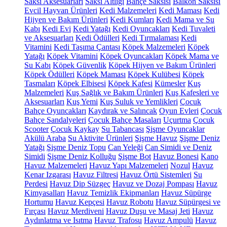
Saksı Aksesuarları
Saksı Altlığı
Bahçe Saksısı
Balkon Saksısı
Evcil Hayvan Ürünleri
Kedi Malzemeleri
Kedi Maması
Kedi
Hijyen ve Bakım Ürünleri
Kedi Kumları
Kedi Mama ve Su
Kabı
Kedi Evi
Kedi Yatağı
Kedi Oyuncakları
Kedi Tuvaleti
ve Aksesuarları
Kedi Ödülleri
Kedi Tırmalaması
Kedi
Vitamini
Kedi Taşıma Çantası
Köpek Malzemeleri
Köpek
Yatağı
Köpek Vitamini
Köpek Oyuncakları
Köpek Mama ve
Su Kabı
Köpek Güvenlik
Köpek Hijyen ve Bakım Ürünleri
Köpek Ödülleri
Köpek Maması
Köpek Kulübesi
Köpek
Tasmaları
Köpek Elbisesi
Köpek Kafesi
Kümesler
Kuş
Malzemeleri
Kuş Sağlık ve Bakım Ürünleri
Kuş Kafesleri ve
Aksesuarları
Kuş Yemi
Kuş Suluk ve Yemlikleri
Çocuk
Bahçe Oyuncakları
Kaydırak ve Salıncak
Oyun Evleri
Çocuk
Bahçe Sandalyeleri
Çocuk Bahçe Masaları
Uçurtma
Çocuk
Scooter
Çocuk Kaykay
Su Tabancası
Şişme Oyuncaklar
Akülü Araba
Su Aktivite Ürünleri
Şişme Havuz
Şişme Deniz
Yatağı
Şişme Deniz Topu
Can Yeleği
Can Simidi ve Deniz
Simidi
Şişme Deniz Kolluğu
Şişme Bot
Havuz Bonesi
Kano
Havuz Malzemeleri
Havuz Yapı Malzemeleri
Nozul
Havuz
Kenar Izgarası
Havuz Filtresi
Havuz Örtü Sistemleri
Su
Perdesi
Havuz Dip Süzgeç
Havuz ve Dozaj Pompası
Havuz
Kimyasalları
Havuz Temizlik Ekipmanları
Havuz Süpürge
Hortumu
Havuz Kepçesi
Havuz Robotu
Havuz Süpürgesi ve
Fırçası
Havuz Merdiveni
Havuz Duşu ve Masaj Jeti
Havuz
Aydınlatma ve Isıtma
Havuz Trafosu
Havuz Ampulü
Havuz