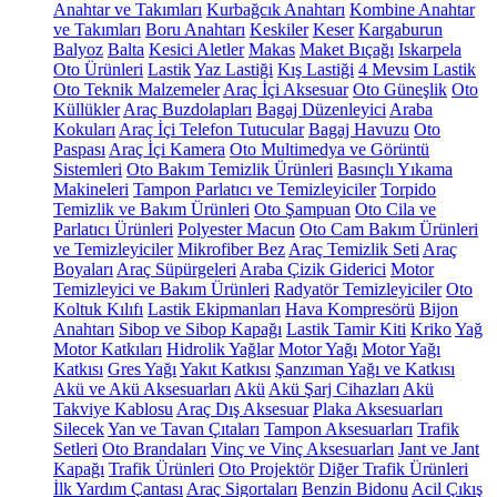
Anahtar ve Takımları
Kurbağcık Anahtarı
Kombine Anahtar
ve Takımları
Boru Anahtarı
Keskiler
Keser
Kargaburun
Balyoz
Balta
Kesici Aletler
Makas
Maket Bıçağı
Iskarpela
Oto Ürünleri
Lastik
Yaz Lastiği
Kış Lastiği
4 Mevsim Lastik
Oto Teknik Malzemeler
Araç İçi Aksesuar
Oto Güneşlik
Oto
Küllükler
Araç Buzdolapları
Bagaj Düzenleyici
Araba
Kokuları
Araç İçi Telefon Tutucular
Bagaj Havuzu
Oto
Paspası
Araç İçi Kamera
Oto Multimedya ve Görüntü
Sistemleri
Oto Bakım Temizlik Ürünleri
Basınçlı Yıkama
Makineleri
Tampon Parlatıcı ve Temizleyiciler
Torpido
Temizlik ve Bakım Ürünleri
Oto Şampuan
Oto Cila ve
Parlatıcı Ürünleri
Polyester Macun
Oto Cam Bakım Ürünleri
ve Temizleyiciler
Mikrofiber Bez
Araç Temizlik Seti
Araç
Boyaları
Araç Süpürgeleri
Araba Çizik Giderici
Motor
Temizleyici ve Bakım Ürünleri
Radyatör Temizleyiciler
Oto
Koltuk Kılıfı
Lastik Ekipmanları
Hava Kompresörü
Bijon
Anahtarı
Sibop ve Sibop Kapağı
Lastik Tamir Kiti
Kriko
Yağ
Motor Katkıları
Hidrolik Yağlar
Motor Yağı
Motor Yağı
Katkısı
Gres Yağı
Yakıt Katkısı
Şanzıman Yağı ve Katkısı
Akü ve Akü Aksesuarları
Akü
Akü Şarj Cihazları
Akü
Takviye Kablosu
Araç Dış Aksesuar
Plaka Aksesuarları
Silecek
Yan ve Tavan Çıtaları
Tampon Aksesuarları
Trafik
Setleri
Oto Brandaları
Vinç ve Vinç Aksesuarları
Jant ve Jant
Kapağı
Trafik Ürünleri
Oto Projektör
Diğer Trafik Ürünleri
İlk Yardım Çantası
Araç Sigortaları
Benzin Bidonu
Acil Çıkış