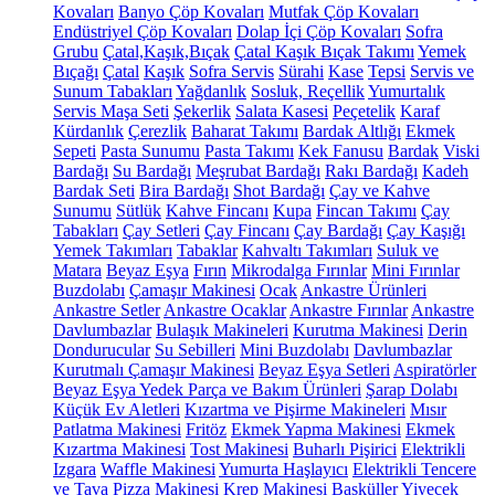
Kovaları
Banyo Çöp Kovaları
Mutfak Çöp Kovaları
Endüstriyel Çöp Kovaları
Dolap İçi Çöp Kovaları
Sofra
Grubu
Çatal,Kaşık,Bıçak
Çatal Kaşık Bıçak Takımı
Yemek
Bıçağı
Çatal
Kaşık
Sofra Servis
Sürahi
Kase
Tepsi
Servis ve
Sunum Tabakları
Yağdanlık
Sosluk, Reçellik
Yumurtalık
Servis Maşa Seti
Şekerlik
Salata Kasesi
Peçetelik
Karaf
Kürdanlık
Çerezlik
Baharat Takımı
Bardak Altlığı
Ekmek
Sepeti
Pasta Sunumu
Pasta Takımı
Kek Fanusu
Bardak
Viski
Bardağı
Su Bardağı
Meşrubat Bardağı
Rakı Bardağı
Kadeh
Bardak Seti
Bira Bardağı
Shot Bardağı
Çay ve Kahve
Sunumu
Sütlük
Kahve Fincanı
Kupa
Fincan Takımı
Çay
Tabakları
Çay Setleri
Çay Fincanı
Çay Bardağı
Çay Kaşığı
Yemek Takımları
Tabaklar
Kahvaltı Takımları
Suluk ve
Matara
Beyaz Eşya
Fırın
Mikrodalga Fırınlar
Mini Fırınlar
Buzdolabı
Çamaşır Makinesi
Ocak
Ankastre Ürünleri
Ankastre Setler
Ankastre Ocaklar
Ankastre Fırınlar
Ankastre
Davlumbazlar
Bulaşık Makineleri
Kurutma Makinesi
Derin
Dondurucular
Su Sebilleri
Mini Buzdolabı
Davlumbazlar
Kurutmalı Çamaşır Makinesi
Beyaz Eşya Setleri
Aspiratörler
Beyaz Eşya Yedek Parça ve Bakım Ürünleri
Şarap Dolabı
Küçük Ev Aletleri
Kızartma ve Pişirme Makineleri
Mısır
Patlatma Makinesi
Fritöz
Ekmek Yapma Makinesi
Ekmek
Kızartma Makinesi
Tost Makinesi
Buharlı Pişirici
Elektrikli
Izgara
Waffle Makinesi
Yumurta Haşlayıcı
Elektrikli Tencere
ve Tava
Pizza Makinesi
Krep Makinesi
Basküller
Yiyecek