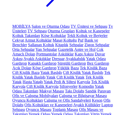
MOBİLYA
Salon ve Oturma Odası
TV Ünitesi ve Sehpası
Tv
Üniteleri
TV Sehpası
Oturma Grupları
Koltuk ve Kanepeler
Koltuk Takımları
Köşe Koltuklar
Tekli Koltuk ve Berjerler
Çekyat
Armut Koltuklar
Masaj Koltuğu
Puf
Bank ve
Benchler
Sallanan Koltuk
Kitaplık
Sehpalar
Zigon Sehpalar
Orta Sehpalar
Yan Sehpalar
Gazetelik
Antre ve Hol
Çok
Amaçlı Dolap
Portmantolar
Askılıklar
Kapı Askısı
Duvar
Askısı
Ayaklı Askılıklar
Dresuar
Ayakkabılık
Yatak Odası
Gardırop
Kapaklı Gardırop
Sürgülü Gardırop
Bez Gardırop
Açık Dolap
Köşe Gardırop
Yüklük
Baza
Tek Kişilik Baza
Çift Kişilik Baza
Yatak Başlığı
Çift Kişilik Yatak Başlığı
Tek
Kişilik Yatak Başlığı
Yatak
Çift Kişilik Yatak
Tek Kişilik
Yatak
Hasta Yatağı
Yatak Pedi & Şiltesi
Karyola
Tek Kişilik
Karyola
Çift Kişilik Karyola
Şifonyerler
Komodin
Yatak
Odası Takımları
Makyaj Masası
Takı Dolabı
Sandık
Paravan
Ofis ve Çalışma Mobilyaları
Çalışma ve Bilgisayar Masası
Oyuncu Koltukları
Çalışma ve Ofis Sandalyeleri
Keson
Ofis
Dolabı
Ofis Koltukları ve Kanepeleri
Ayaklı Küllükler
Laptop
Sehpası
Oyuncu Masası
Toplantı Masası
Ofis Masası ve
Takımları
Yemek Odası
Yemek Odası Takımları
Vitrin
Yemek