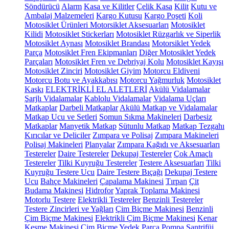
Söndürücü
Alarm
Kasa ve Kilitler
Çelik Kasa
Kilit
Kutu ve
Ambalaj Malzemeleri
Kargo Kutusu
Kargo Poşeti
Koli
Motosiklet Ürünleri
Motorsiklet Aksesuarları
Motosiklet
Kilidi
Motosiklet Stickerları
Motosiklet Rüzgarlık ve Siperlik
Motosiklet Aynası
Motosiklet Brandası
Motorsiklet Yedek
Parça
Motosiklet Fren Ekipmanları
Diğer Motosiklet Yedek
Parçaları
Motosiklet Fren ve Debriyaj Kolu
Motosiklet Kayışı
Motosiklet Zinciri
Motosiklet Giyim
Motorcu Eldiveni
Motorcu Botu ve Ayakkabısı
Motorcu Yağmurluk
Motosiklet
Kaskı
ELEKTRİKLİ EL ALETLERİ
Akülü Vidalamalar
Şarjlı Vidalamalar
Kablolu Vidalamalar
Vidalama Uçları
Matkaplar
Darbeli Matkaplar
Akülü Matkap ve Vidalamalar
Matkap Ucu ve Setleri
Somun Sıkma Makineleri
Darbesiz
Matkaplar
Manyetik Matkap
Sütunlu Matkap
Matkap Tezgahı
Kırıcılar ve Deliciler
Zımpara ve Polisaj
Zımpara Makineleri
Polisaj Makineleri
Planyalar
Zımpara Kağıdı ve Aksesuarları
Testereler
Daire Testereler
Dekupaj Testereler
Çok Amaçlı
Testereler
Tilki Kuyruğu Testereler
Testere Aksesuarları
Tilki
Kuyruğu Testere Ucu
Daire Testere Bıçağı
Dekupaj Testere
Ucu
Bahçe Makineleri
Çapalama Makinesi
Tırpan
Çit
Budama Makinesi
Hidrofor
Yaprak Toplama Makinesi
Motorlu Testere
Elektrikli Testereler
Benzinli Testereler
Testere Zincirleri ve Yağları
Çim Biçme Makinesi
Benzinli
Çim Biçme Makinesi
Elektrikli Çim Biçme Makinesi
Kenar
Kesme Makinesi
Çim Biçme Yedek Parça
Pompa
Santrifüj