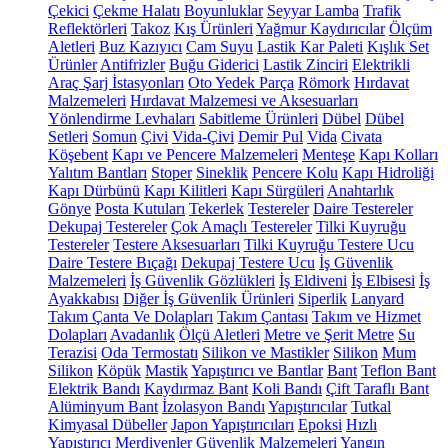
Çekici
Çekme Halatı
Boyunluklar
Seyyar Lamba
Trafik
Reflektörleri
Takoz
Kış Ürünleri
Yağmur Kaydırıcılar
Ölçüm
Aletleri
Buz Kazıyıcı
Cam Suyu
Lastik Kar Paleti
Kışlık Set
Ürünler
Antifrizler
Buğu Giderici
Lastik Zinciri
Elektrikli
Araç Şarj İstasyonları
Oto Yedek Parça
Römork
Hırdavat
Malzemeleri
Hırdavat Malzemesi ve Aksesuarları
Yönlendirme Levhaları
Sabitleme Ürünleri
Dübel
Dübel
Setleri
Somun
Çivi
Vida-Çivi
Demir Pul
Vida
Civata
Köşebent
Kapı ve Pencere Malzemeleri
Menteşe
Kapı Kolları
Yalıtım Bantları
Stoper
Sineklik
Pencere Kolu
Kapı Hidroliği
Kapı Dürbünü
Kapı Kilitleri
Kapı Sürgüleri
Anahtarlık
Gönye
Posta Kutuları
Tekerlek
Testereler
Daire Testereler
Dekupaj Testereler
Çok Amaçlı Testereler
Tilki Kuyruğu
Testereler
Testere Aksesuarları
Tilki Kuyruğu Testere Ucu
Daire Testere Bıçağı
Dekupaj Testere Ucu
İş Güvenlik
Malzemeleri
İş Güvenlik Gözlükleri
İş Eldiveni
İş Elbisesi
İş
Ayakkabısı
Diğer İş Güvenlik Ürünleri
Siperlik
Lanyard
Takım Çanta Ve Dolapları
Takım Çantası
Takım ve Hizmet
Dolapları
Avadanlık
Ölçü Aletleri
Metre ve Şerit Metre
Su
Terazisi
Oda Termostatı
Silikon ve Mastikler
Silikon
Mum
Silikon
Köpük
Mastik
Yapıştırıcı ve Bantlar
Bant
Teflon Bant
Elektrik Bandı
Kaydırmaz Bant
Koli Bandı
Çift Taraflı Bant
Alüminyum Bant
İzolasyon Bandı
Yapıştırıcılar
Tutkal
Kimyasal Dübeller
Japon Yapıştırıcıları
Epoksi
Hızlı
Yapıştırıcı
Merdivenler
Güvenlik Malzemeleri
Yangın