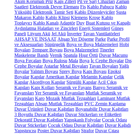
Akım Korumalı Priz
Kapı Zilleri
Pil ve Şarj Cihazları
Zaman
Saatleri
Elektronik Devre Elemanı
Fiş
Kablo Pabucu
Kablo
Yüksüğü
Elektronik Tamir Seti
Kablo Düzenleyiciler
Susta
Makaron Kablo
Kablo Klipsi
Klemens
Kroşe
Kablo
Toplayıcı
Kablo Kanalı
Adaptör
Duy
Buat Kutusu ve Kapağı
Aydınlatma Halatları ve Zincirleri
Enerji Sistemleri
Güneş
Paneli
Lityum Akü
Jel Akü
İnverter
Tavan Vantilatörleri
AHŞAP VE İNŞAAT
Ahşap Yer Döşeme
Parke
Parke Profil
ve Aksesuarları
Süpürgelik
Boya ve Boya Malzemeleri
Hobi
Boyaları
Tempare Boyası
Boya Malzemeleri
Tinerler
Maskeleme Bandı
Vernik
Spatula
Hışır Örtü
Duvar Macunu
Boya Fırçaları
Boya Rulosu
Mala
Boya
İç Cephe Boyalar
Dış
Cephe Boyalar
Astarlar
Metal Boyaları
Tavan Boyaları
Yağlı
Boyalar
Yalıtım Boyası
Sprey Boya
Kapı Boyası
Epoksi
Boyalar
Kapılar
Amerikan Kapılar
Melamin Kapılar
Çelik
Kapılar
Akordiyon Kapılar
Sürgülü Kapılar
Acil Çıkış
Kapıları
Kapı Kolları
Seramik ve Fayans
Banyo Seramik ve
Fayansları
Yer Seramik ve Fayansları
Mutfak Seramik ve
Fayansları
Karo
Mozaik
Mutfak Tezgahları
Laminant Mutfak
Tezgahları
Ahşap Mutfak Tezgahları
PVC Zemin Kaplama
Duvar Ürünleri
Duvar Kağıtları
Boyanabilir Duvar Kağıtları
3 Boyutlu Duvar Kağıtları
Duvar Stickerları ve Etiketleri
Dekoratif Duvar Kağıtları
Yapışkanlı Folyolar
Çocuk Odası
Duvar Stickerları
Çocuk Odası Duvar Kağıtları
Duvar Kağıdı
Yapıştırıcısı
Poster Duvar Kağıtları
Strafor
Duvar Çıtası