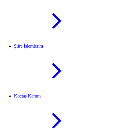
Şifre İşlemlerim
Koçtaş Kartım