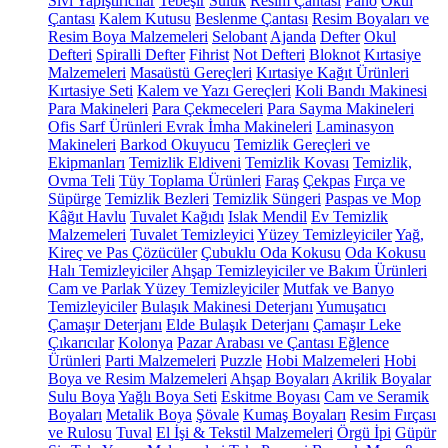
Sıvı Yapıştırıcılar
Tebeşir
Suluk
Resim Çantası
Pano
Okul
Çantası
Kalem Kutusu
Beslenme Çantası
Resim Boyaları ve
Resim Boya Malzemeleri
Selobant
Ajanda
Defter
Okul
Defteri
Spiralli Defter
Fihrist
Not Defteri
Bloknot
Kırtasiye
Malzemeleri
Masaüstü Gereçleri
Kırtasiye Kağıt Ürünleri
Kırtasiye Seti
Kalem ve Yazı Gereçleri
Koli Bandı Makinesi
Para Makineleri
Para Çekmeceleri
Para Sayma Makineleri
Ofis Sarf Ürünleri
Evrak İmha Makineleri
Laminasyon
Makineleri
Barkod Okuyucu
Temizlik Gereçleri ve
Ekipmanları
Temizlik Eldiveni
Temizlik Kovası
Temizlik,
Ovma Teli
Tüy Toplama Ürünleri
Faraş
Çekpas
Fırça ve
Süpürge
Temizlik Bezleri
Temizlik Süngeri
Paspas ve Mop
Kâğıt Havlu
Tuvalet Kağıdı
Islak Mendil
Ev Temizlik
Malzemeleri
Tuvalet Temizleyici
Yüzey Temizleyiciler
Yağ,
Kireç ve Pas Çözücüler
Çubuklu Oda Kokusu
Oda Kokusu
Halı Temizleyiciler
Ahşap Temizleyiciler ve Bakım Ürünleri
Cam ve Parlak Yüzey Temizleyiciler
Mutfak ve Banyo
Temizleyiciler
Bulaşık Makinesi Deterjanı
Yumuşatıcı
Çamaşır Deterjanı
Elde Bulaşık Deterjanı
Çamaşır Leke
Çıkarıcılar
Kolonya
Pazar Arabası ve Çantası
Eğlence
Ürünleri
Parti Malzemeleri
Puzzle
Hobi Malzemeleri
Hobi
Boya ve Resim Malzemeleri
Ahşap Boyaları
Akrilik Boyalar
Sulu Boya
Yağlı Boya Seti
Eskitme Boyası
Cam ve Seramik
Boyaları
Metalik Boya
Şövale
Kumaş Boyaları
Resim Fırçası
ve Rulosu
Tuval
El İşi & Tekstil Malzemeleri
Örgü İpi
Güpür