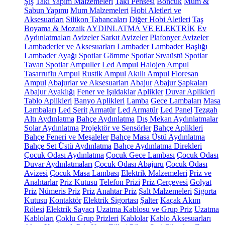
Şiş
Takı Yapım Malzemeleri
Takı Pensesi
Boncuk
Mum &
Sabun Yapımı
Mum Malzemeleri
Hobi Aletleri ve
Aksesuarları
Silikon Tabancaları
Diğer Hobi Aletleri
Taş
Boyama & Mozaik
AYDINLATMA VE ELEKTRİK
Ev
Aydınlatmaları
Avizeler
Sarkıt Avizeler
Plafonyer Avizeler
Lambaderler ve Aksesuarları
Lambader
Lambader Başlığı
Lambader Ayağı
Spotlar
Gömme Spotlar
Sıvaüstü Spotlar
Tavan Spotlar
Ampuller
Led Ampul
Halojen Ampul
Tasarruflu Ampul
Rustik Ampul
Akıllı Ampul
Floresan
Ampul
Abajurlar ve Aksesuarları
Abajur
Abajur Şapkaları
Abajur Ayaklığı
Fener ve Işıldaklar
Aplikler
Duvar Aplikleri
Tablo Aplikleri
Banyo Aplikleri
Lamba
Gece Lambaları
Masa
Lambaları
Led Şerit
Armatür
Led Armatür
Led Panel
Tezgah
Altı Aydınlatma
Bahçe Aydınlatma
Dış Mekan Aydınlatmalar
Solar Aydınlatma
Projektör ve Sensörler
Bahçe Aplikleri
Bahçe Feneri ve Meşaleler
Bahçe Masa Üstü Aydınlatma
Bahçe Set Üstü Aydınlatma
Bahçe Aydınlatma Direkleri
Çocuk Odası Aydınlatma
Çocuk Gece Lambası
Çocuk Odası
Duvar Aydınlatmaları
Çocuk Odası Abajuru
Çocuk Odası
Avizesi
Çocuk Masa Lambası
Elektrik Malzemeleri
Priz ve
Anahtarlar
Priz Kutusu
Telefon Prizi
Priz Çerçevesi
Golyat
Priz
Nümeris Priz
Priz
Anahtar Priz
Şalt Malzemeleri
Sigorta
Kutusu
Kontaktör
Elektrik Sigortası
Şalter
Kaçak Akım
Rölesi
Elektrik Sayacı
Uzatma Kablosu ve Grup Priz
Uzatma
Kabloları
Çoklu Grup Prizleri
Kablolar
Kablo Aksesuarları