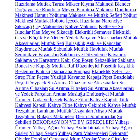
Hazırlama
Mutfak Tartısı
Mikser
Kıyma Makinesi
Blender
Doğrayıcı ve Rondolar
Meyve Kurutma Makinesi
Dondurma
Makinesi
Hamur Yoğurma Makinesi ve Mutfak Şefleri
Yoğurt
Makinesi
Mutfak Robotu
İçecek Hazırlama
Narenciye
Sıkacağı
Çay Makineleri
Kahve Makinesi
Kettle ve Su
Isıtıcılar
Katı Meyve Sıkacağı
Elektrikli Semaver
Elektrikli
Cezve
Küçük Ev Aletleri Yedek Parça ve Aksesuarları
Mutfak
Aksesuarları
Mutfak Seti
Bulaşıklık
Askı ve Kancalar
Kaydırmaz
Mutfak Sabunluk
Mutfak Havluluk
Mutfak
Seramik ve Fayansları
Saklama ve Düzenleme
Kavanoz
Saklama ve Karıştırma Kabı
Çöp Poşeti
Sebzelikler
Saklama
Bonesi ve Kapağı
Mutfak Raf Düzenleyici
Poşetlik
Kaşıklık
Beslenme Kutusu
Damacana Pompası
Ekmeklik
Sefer Tası
Streç Film
Peçete Yüzüğü
Kavanoz Kapağı
Pipet
Buzdolabı
Poşeti
Doypack
Su Arıtma Cihazları ve Aksesuarları
Su
Arıtma Cihazları
Su Arıtma Filtreleri
Su Arıtma Aksesuarları
ve Yedek Parçaları
Arıtma Musluğu
Endüstriyel Mutfak
Ürünleri
Gıda ve İçecek
Kahve
Filtre Kahve Kağıdı
Türk
Kahvesi
Kapsül Kahve
Filtre Kahve
Çekirdek Kahve
Mutfak
Tezgahları
Laminant Mutfak Tezgahları
Ahşap Mutfak
Tezgahları
Bulaşık Makineleri
Derin Dondurucular
Su
Sebilleri
DEKORASYON VE EV GEREÇLERİ
Yılbaşı
Ürünleri
Yılbaşı Ağacı
Yılbaşı Aydınlatmaları
Yılbaşı Ağacı
Süsleri
Yılbaşı Sepeti
Yılbaşı Parti Malzemeleri
Dekoratif
Objeler
Fotoğraf Çerçevesi
Mum
Vazolar
Yapay Çiçekler