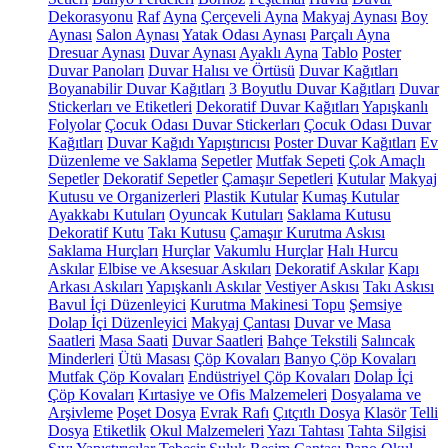
Dekorasyonu
Raf
Ayna
Çerçeveli Ayna
Makyaj Aynası
Boy
Aynası
Salon Aynası
Yatak Odası Aynası
Parçalı Ayna
Dresuar Aynası
Duvar Aynası
Ayaklı Ayna
Tablo
Poster
Duvar Panoları
Duvar Halısı ve Örtüsü
Duvar Kağıtları
Boyanabilir Duvar Kağıtları
3 Boyutlu Duvar Kağıtları
Duvar
Stickerları ve Etiketleri
Dekoratif Duvar Kağıtları
Yapışkanlı
Folyolar
Çocuk Odası Duvar Stickerları
Çocuk Odası Duvar
Kağıtları
Duvar Kağıdı Yapıştırıcısı
Poster Duvar Kağıtları
Ev
Düzenleme ve Saklama
Sepetler
Mutfak Sepeti
Çok Amaçlı
Sepetler
Dekoratif Sepetler
Çamaşır Sepetleri
Kutular
Makyaj
Kutusu ve Organizerleri
Plastik Kutular
Kumaş Kutular
Ayakkabı Kutuları
Oyuncak Kutuları
Saklama Kutusu
Dekoratif Kutu
Takı Kutusu
Çamaşır Kurutma Askısı
Saklama Hurçları
Hurçlar
Vakumlu Hurçlar
Halı Hurcu
Askılar
Elbise ve Aksesuar Askıları
Dekoratif Askılar
Kapı
Arkası Askıları
Yapışkanlı Askılar
Vestiyer Askısı
Takı Askısı
Bavul İçi Düzenleyici
Kurutma Makinesi Topu
Şemsiye
Dolap İçi Düzenleyici
Makyaj Çantası
Duvar ve Masa
Saatleri
Masa Saati
Duvar Saatleri
Bahçe Tekstili
Salıncak
Minderleri
Ütü Masası
Çöp Kovaları
Banyo Çöp Kovaları
Mutfak Çöp Kovaları
Endüstriyel Çöp Kovaları
Dolap İçi
Çöp Kovaları
Kırtasiye ve Ofis Malzemeleri
Dosyalama ve
Arşivleme
Poşet Dosya
Evrak Rafı
Çıtçıtlı Dosya
Klasör
Telli
Dosya
Etiketlik
Okul Malzemeleri
Yazı Tahtası
Tahta Silgisi