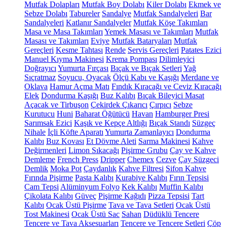
Mutfak Dolapları
Mutfak Boy Dolabı
Kiler Dolabı
Ekmek ve
Sebze Dolabı
Tabureler
Sandalye
Mutfak Sandalyeleri
Bar
Sandalyeleri
Katlanır Sandalyeler
Mutfak Köşe Takımları
Masa ve Masa Takımları
Yemek Masası ve Takımları
Mutfak
Masası ve Takımları
Eviye
Mutfak Bataryaları
Mutfak
Gereçleri
Kesme Tahtası
Rende
Servis Gereçleri
Patates Ezici
Manuel Kıyma Makinesi
Krema Pompası
Dilimleyici
Doğrayıcı
Yumurta Fırçası
Bıçak ve Bıçak Setleri
Yağ
Sıçratmaz
Soyucu, Oyacak
Ölçü Kabı ve Kaşığı
Merdane ve
Oklava
Hamur Açma Matı
Fındık Kıracağı ve Ceviz Kıracağı
Elek
Dondurma Kaşığı
Buz Kalıbı
Bıçak Bileyici Masat
Açacak ve Tirbuşon
Çekirdek Çıkarıcı
Çırpıcı
Sebze
Kurutucu
Huni
Baharat Öğütücü
Havan
Hamburger Presi
Sarımsak Ezici
Kaşık ve Kepçe Altlığı
Bıçak Standı
Süzgeç
Nihale
İçli Köfte Aparatı
Yumurta Zamanlayıcı
Dondurma
Kalıbı
Buz Kovası
Et Dövme Aleti
Sarma Makinesi
Kahve
Değirmenleri
Limon Sıkacağı
Pişirme Grubu
Çay ve Kahve
Demleme
French Press
Dripper
Chemex
Cezve
Çay Süzgeci
Demlik
Moka Pot
Çaydanlık
Kahve Filtresi
Sifon Kahve
Fırında Pişirme
Pasta Kalıbı
Kurabiye Kalıbı
Fırın Tepsisi
Cam Tepsi
Alüminyum Folyo
Kek Kalıbı
Muffin Kalıbı
Çikolata Kalıbı
Güveç
Pişirme Kağıdı
Pizza Tepsisi
Tart
Kalıbı
Ocak Üstü Pişirme
Tava ve Tava Setleri
Ocak Üstü
Tost Makinesi
Ocak Üstü Sac
Sahan
Düdüklü Tencere
Tencere ve Tava Aksesuarları
Tencere ve Tencere Setleri
Çöp