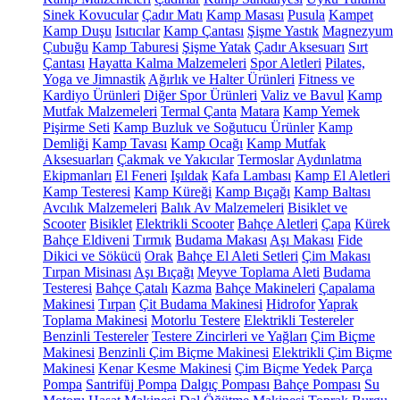
Sinek Kovucular
Çadır Matı
Kamp Masası
Pusula
Kampet
Kamp Duşu
Isıtıcılar
Kamp Çantası
Şişme Yastık
Magnezyum
Çubuğu
Kamp Taburesi
Şişme Yatak
Çadır Aksesuarı
Sırt
Çantası
Hayatta Kalma Malzemeleri
Spor Aletleri
Pilates,
Yoga ve Jimnastik
Ağırlık ve Halter Ürünleri
Fitness ve
Kardiyo Ürünleri
Diğer Spor Ürünleri
Valiz ve Bavul
Kamp
Mutfak Malzemeleri
Termal Çanta
Matara
Kamp Yemek
Pişirme Seti
Kamp Buzluk ve Soğutucu Ürünler
Kamp
Demliği
Kamp Tavası
Kamp Ocağı
Kamp Mutfak
Aksesuarları
Çakmak ve Yakıcılar
Termoslar
Aydınlatma
Ekipmanları
El Feneri
Işıldak
Kafa Lambası
Kamp El Aletleri
Kamp Testeresi
Kamp Küreği
Kamp Bıçağı
Kamp Baltası
Avcılık Malzemeleri
Balık Av Malzemeleri
Bisiklet ve
Scooter
Bisiklet
Elektrikli Scooter
Bahçe Aletleri
Çapa
Kürek
Bahçe Eldiveni
Tırmık
Budama Makası
Aşı Makası
Fide
Dikici ve Sökücü
Orak
Bahçe El Aleti Setleri
Çim Makası
Tırpan Misinası
Aşı Bıçağı
Meyve Toplama Aleti
Budama
Testeresi
Bahçe Çatalı
Kazma
Bahçe Makineleri
Çapalama
Makinesi
Tırpan
Çit Budama Makinesi
Hidrofor
Yaprak
Toplama Makinesi
Motorlu Testere
Elektrikli Testereler
Benzinli Testereler
Testere Zincirleri ve Yağları
Çim Biçme
Makinesi
Benzinli Çim Biçme Makinesi
Elektrikli Çim Biçme
Makinesi
Kenar Kesme Makinesi
Çim Biçme Yedek Parça
Pompa
Santrifüj Pompa
Dalgıç Pompası
Bahçe Pompası
Su