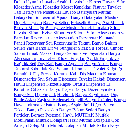
Dolap Uyumlu Lavabo
Ayaklı Lavabolar
Klozet
Duvara Sıfır
Klozetler
Asma Klozetler
Klozet Kapakları
Pisuvar
Tuvalet
Taşı
Batarya ve Musluklar
Lavabo Bataryaları
Mutfak
Bataryaları
Su Tasarruf Aparatı
Banyo Bataryaları
Musluk
Duş Bataryaları
Batarya Setleri
Fotoselli Batarya
Ara Musluk
Pisuvar Musluğu
Batarya ve Musluk Yedek Parçaları
Sifon
Lavabo Sifonu
Eviye Sifonu
Yer Sifonu
Sifon Aksesuarları ve
Parçaları
Rezervuar ve Aksesuarları
Rezervuar Kumanda
Paneli
Rezervuar Seti
Rezervuar İç Takımı
Banyo Bakım
Setleri
Yara Bandı
Lif ve Süngerler
Sıcak Su Torbası
Cımbız
Sabun
Tırnak Makası
Banyo Seramik ve Fayansları
Banyo
Aksesuarları
Tuvalet ve Klozet Fırçaları
Ayaklı Fırçalık ve
Kağıtlık Seti
Duş Rafı
Banyo Aynaları
Banyo Askısı
Banyo
Taburesi
Sabunluk
Sıvı Sabunluk Pompası
Tuvalet Kağıtlığı
Pamukluk
Diş Fırçası Koruma Kabı
Diş Macunu Kutusu
Dispenserler
Sıvı Sabun Dispenseri
Tuvalet Kağıdı Dispenseri
Havlu Dispenseri
Klozet Kapak Örtüsü Dispenseri
El
Kurutma Cihazları
Banyo Etajeri
Banyo Düzenleyicileri
Banyo Seti
Diş Fırçalık
Havluluk
Banyo Kaydırmazı
Duş
Perde Askısı
Yaşlı ve Bedensel Engelli Banyo Ürünleri
Banyo
Havalandırma ve Isıtma
Banyo Aspiratörü
Diğer
Banyo
Tekstil
Banyo Paspasları
Banyo Bakım Setleri
Banyo
Perdeleri
Bornoz
Peştemal
Havlu
MUTFAK
Mutfak
Mobilyaları
Mutfak Dolapları
Hazır Mutfak Dolapları
Çok
Amaçlı Dolap
Mini Mutfak Dolapları
Mutfak Rafları
Köşe