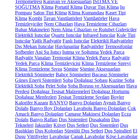
Termometresi
Karavan ve Aksesuarları
ISITMA VE
SOĞUTMA
Klima
Portatif Klima
Duvar Tipi Klima
Isı
Pompası
Salon Tipi Klima
Klima Kumandası
Kaset Tipi
Klima
Kombi
Tavan Vantilatörleri
Vantilatörler
Hava
Temizleyiciler
Nem Cihazları
Hava Temizleme Cihazları
Buhar Makineleri
Nem Alma Cihazları ve Rutubet Gidericiler
Elektrikli Isıtıcılar
Quartz Isıtıcılar
Infrared Isıtıcılar
Kule Tipi
Isıtıcılar
Yağlı Radyatör
Fanlı Isıtıcılar
Elektrikli Radyatörler
Dış Mekan Isıtıcılar
Havlupanlar
Radyatörler
Termosifonlar
Şofbenler
Ani Su Isıtıcı
Isıtma ve Soğutma Yedek Parça
Radyatör Vanaları
Termostat
Klima Yedek Parça
Radyatör
Yedek Parça
Klima Temizleyicisi
Klima Temizleme Spreyi
Klima Temizleme Sıvısı
Şömine
Şömine Aksesuarları
Elektrikli Şömineler
Bahçe Şömineleri
Bacasız Şömineler
Güneş Enerji Sistemleri
Soba
Doğalgaz Sobası
Kuzine Soba
Elektrikli Soba
Pelet Soba
Soba Borusu ve Aksesuarları
Hava
Perdesi
Doğalgaz Tesisat Malzemeleri
Doğalgaz Hortumu
Doğalgaz Menfezleri
Tesisat Temizleme Sıvıları
Boyler
Kalorifer Kazanı
BANYO
Banyo Dolapları
Aynalı Banyo
Dolabı
Banyo Boy Dolapları
Lavabolu Banyo Dolapları
Çok
Amaçlı Banyo Dolapları
Çamaşır Makinesi Dolapları
Ecza
Dolabı
Banyo Rafları
Duş Sistemleri
Duşakabin
Duş
Tekneleri
Jakuziler
Küvet
Duş Setleri
Duş Sistemleri
Duş
Başlıkları
Duş Kolonları
Sürgülü Duş Setleri
Duş Spiralleri
El
Duşu
Vitrifiyeler
Lavabolar
Çanak Lavabolar
Köşe Lavabolar