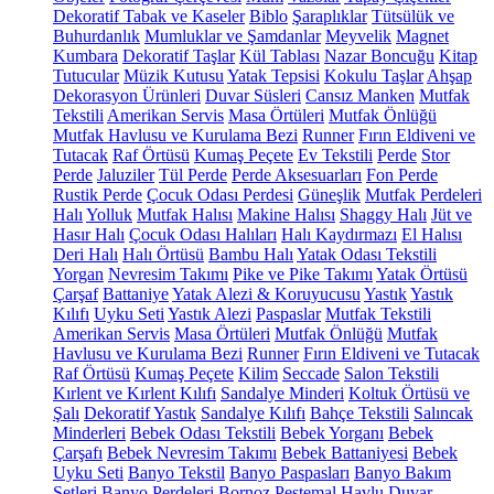
Dekoratif Tabak ve Kaseler
Biblo
Şaraplıklar
Tütsülük ve
Buhurdanlık
Mumluklar ve Şamdanlar
Meyvelik
Magnet
Kumbara
Dekoratif Taşlar
Kül Tablası
Nazar Boncuğu
Kitap
Tutucular
Müzik Kutusu
Yatak Tepsisi
Kokulu Taşlar
Ahşap
Dekorasyon Ürünleri
Duvar Süsleri
Cansız Manken
Mutfak
Tekstili
Amerikan Servis
Masa Örtüleri
Mutfak Önlüğü
Mutfak Havlusu ve Kurulama Bezi
Runner
Fırın Eldiveni ve
Tutacak
Raf Örtüsü
Kumaş Peçete
Ev Tekstili
Perde
Stor
Perde
Jaluziler
Tül Perde
Perde Aksesuarları
Fon Perde
Rustik Perde
Çocuk Odası Perdesi
Güneşlik
Mutfak Perdeleri
Halı
Yolluk
Mutfak Halısı
Makine Halısı
Shaggy Halı
Jüt ve
Hasır Halı
Çocuk Odası Halıları
Halı Kaydırmazı
El Halısı
Deri Halı
Halı Örtüsü
Bambu Halı
Yatak Odası Tekstili
Yorgan
Nevresim Takımı
Pike ve Pike Takımı
Yatak Örtüsü
Çarşaf
Battaniye
Yatak Alezi & Koruyucusu
Yastık
Yastık
Kılıfı
Uyku Seti
Yastık Alezi
Paspaslar
Mutfak Tekstili
Amerikan Servis
Masa Örtüleri
Mutfak Önlüğü
Mutfak
Havlusu ve Kurulama Bezi
Runner
Fırın Eldiveni ve Tutacak
Raf Örtüsü
Kumaş Peçete
Kilim
Seccade
Salon Tekstili
Kırlent ve Kırlent Kılıfı
Sandalye Minderi
Koltuk Örtüsü ve
Şalı
Dekoratif Yastık
Sandalye Kılıfı
Bahçe Tekstili
Salıncak
Minderleri
Bebek Odası Tekstili
Bebek Yorganı
Bebek
Çarşafı
Bebek Nevresim Takımı
Bebek Battaniyesi
Bebek
Uyku Seti
Banyo Tekstil
Banyo Paspasları
Banyo Bakım
Setleri
Banyo Perdeleri
Bornoz
Peştemal
Havlu
Duvar