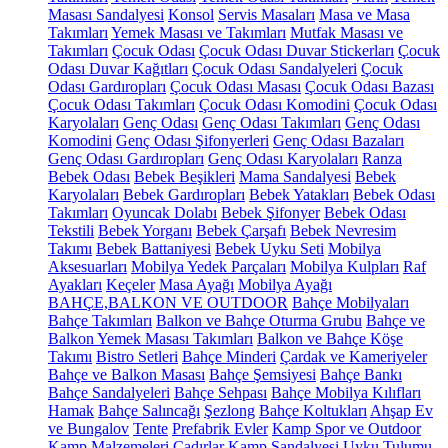
Masası Sandalyesi
Konsol
Servis Masaları
Masa ve Masa
Takımları
Yemek Masası ve Takımları
Mutfak Masası ve
Takımları
Çocuk Odası
Çocuk Odası Duvar Stickerları
Çocuk
Odası Duvar Kağıtları
Çocuk Odası Sandalyeleri
Çocuk
Odası Gardıropları
Çocuk Odası Masası
Çocuk Odası Bazası
Çocuk Odası Takımları
Çocuk Odası Komodini
Çocuk Odası
Karyolaları
Genç Odası
Genç Odası Takımları
Genç Odası
Komodini
Genç Odası Şifonyerleri
Genç Odası Bazaları
Genç Odası Gardıropları
Genç Odası Karyolaları
Ranza
Bebek Odası
Bebek Beşikleri
Mama Sandalyesi
Bebek
Karyolaları
Bebek Gardıropları
Bebek Yatakları
Bebek Odası
Takımları
Oyuncak Dolabı
Bebek Şifonyer
Bebek Odası
Tekstili
Bebek Yorganı
Bebek Çarşafı
Bebek Nevresim
Takımı
Bebek Battaniyesi
Bebek Uyku Seti
Mobilya
Aksesuarları
Mobilya Yedek Parçaları
Mobilya Kulpları
Raf
Ayakları
Keçeler
Masa Ayağı
Mobilya Ayağı
BAHÇE,BALKON VE OUTDOOR
Bahçe Mobilyaları
Bahçe Takımları
Balkon ve Bahçe Oturma Grubu
Bahçe ve
Balkon Yemek Masası Takımları
Balkon ve Bahçe Köşe
Takımı
Bistro Setleri
Bahçe Minderi
Çardak ve Kameriyeler
Bahçe ve Balkon Masası
Bahçe Şemsiyesi
Bahçe Bankı
Bahçe Sandalyeleri
Bahçe Sehpası
Bahçe Mobilya Kılıfları
Hamak
Bahçe Salıncağı
Şezlong
Bahçe Koltukları
Ahşap Ev
ve Bungalov
Tente
Prefabrik Evler
Kamp Spor ve Outdoor
Kamp Malzemeleri
Çadırlar
Kamp Sandalyesi
Uyku Tulumu