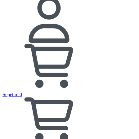
Sepetim
0