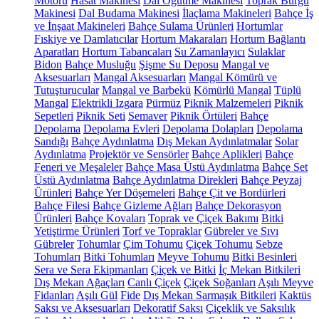
Motoru
Hasat Makinesi
Dal Öğütme Makinesi
Toprak Burgu
Makinesi
Dal Budama Makinesi
İlaçlama Makineleri
Bahçe İş
ve İnşaat Makineleri
Bahçe Sulama Ürünleri
Hortumlar
Fıskiye ve Damlatıcılar
Hortum Makaraları
Hortum Bağlantı
Aparatları
Hortum Tabancaları
Su Zamanlayıcı
Sulaklar
Bidon
Bahçe Musluğu
Şişme Su Deposu
Mangal ve
Aksesuarları
Mangal Aksesuarları
Mangal Kömürü ve
Tutuşturucular
Mangal ve Barbekü
Kömürlü Mangal
Tüplü
Mangal
Elektrikli Izgara
Pürmüz
Piknik Malzemeleri
Piknik
Sepetleri
Piknik Seti
Semaver
Piknik Örtüleri
Bahçe
Depolama
Depolama Evleri
Depolama Dolapları
Depolama
Sandığı
Bahçe Aydınlatma
Dış Mekan Aydınlatmalar
Solar
Aydınlatma
Projektör ve Sensörler
Bahçe Aplikleri
Bahçe
Feneri ve Meşaleler
Bahçe Masa Üstü Aydınlatma
Bahçe Set
Üstü Aydınlatma
Bahçe Aydınlatma Direkleri
Bahçe Peyzaj
Ürünleri
Bahçe Yer Döşemeleri
Bahçe Çit ve Bordürleri
Bahçe Filesi
Bahçe Gizleme Ağları
Bahçe Dekorasyon
Ürünleri
Bahçe Kovaları
Toprak ve Çiçek Bakımı
Bitki
Yetiştirme Ürünleri
Torf ve Topraklar
Gübreler ve Sıvı
Gübreler
Tohumlar
Çim Tohumu
Çiçek Tohumu
Sebze
Tohumları
Bitki Tohumları
Meyve Tohumu
Bitki Besinleri
Sera ve Sera Ekipmanları
Çiçek ve Bitki
İç Mekan Bitkileri
Dış Mekan Ağaçları
Canlı Çiçek
Çiçek Soğanları
Aşılı Meyve
Fidanları
Aşılı Gül
Fide
Dış Mekan Sarmaşık Bitkileri
Kaktüs
Saksı ve Aksesuarları
Dekoratif Saksı
Çiçeklik ve Saksılık