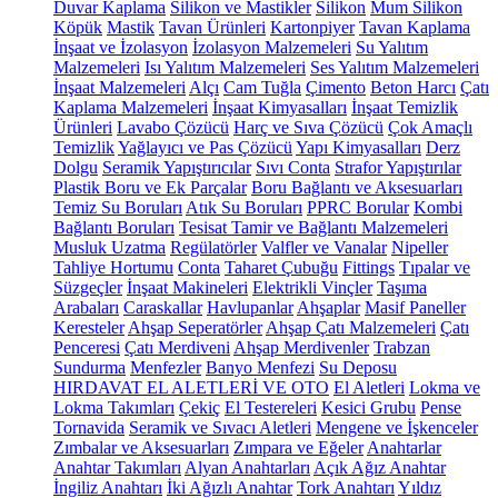
Duvar Kaplama
Silikon ve Mastikler
Silikon
Mum Silikon
Köpük
Mastik
Tavan Ürünleri
Kartonpiyer
Tavan Kaplama
İnşaat ve İzolasyon
İzolasyon Malzemeleri
Su Yalıtım
Malzemeleri
Isı Yalıtım Malzemeleri
Ses Yalıtım Malzemeleri
İnşaat Malzemeleri
Alçı
Cam Tuğla
Çimento
Beton Harcı
Çatı
Kaplama Malzemeleri
İnşaat Kimyasalları
İnşaat Temizlik
Ürünleri
Lavabo Çözücü
Harç ve Sıva Çözücü
Çok Amaçlı
Temizlik
Yağlayıcı ve Pas Çözücü
Yapı Kimyasalları
Derz
Dolgu
Seramik Yapıştırıcılar
Sıvı Conta
Strafor Yapıştırılar
Plastik Boru ve Ek Parçalar
Boru Bağlantı ve Aksesuarları
Temiz Su Boruları
Atık Su Boruları
PPRC Borular
Kombi
Bağlantı Boruları
Tesisat Tamir ve Bağlantı Malzemeleri
Musluk Uzatma
Regülatörler
Valfler ve Vanalar
Nipeller
Tahliye Hortumu
Conta
Taharet Çubuğu
Fittings
Tıpalar ve
Süzgeçler
İnşaat Makineleri
Elektrikli Vinçler
Taşıma
Arabaları
Caraskallar
Havlupanlar
Ahşaplar
Masif Paneller
Keresteler
Ahşap Seperatörler
Ahşap Çatı Malzemeleri
Çatı
Penceresi
Çatı Merdiveni
Ahşap Merdivenler
Trabzan
Sundurma
Menfezler
Banyo Menfezi
Su Deposu
HIRDAVAT EL ALETLERİ VE OTO
El Aletleri
Lokma ve
Lokma Takımları
Çekiç
El Testereleri
Kesici Grubu
Pense
Tornavida
Seramik ve Sıvacı Aletleri
Mengene ve İşkenceler
Zımbalar ve Aksesuarları
Zımpara ve Eğeler
Anahtarlar
Anahtar Takımları
Alyan Anahtarları
Açık Ağız Anahtar
İngiliz Anahtarı
İki Ağızlı Anahtar
Tork Anahtarı
Yıldız