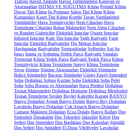
Trafosu
Havuz Ampulü
Havuz Termometresi
Karavan ve
Aksesuarları
ISITMA VE SOĞUTMA
Klima
Portatif Klima
Duvar Tipi Klima
Isı Pompası
Salon Tipi Klima
Klima
Kumandası
Kaset Tipi Klima
Kombi
Tavan Vantilatörleri
Vantilatörler
Hava Temizleyiciler
Nem Cihazları
Hava
Temizleme Cihazları
Buhar Makineleri
Nem Alma Cihazları
ve Rutubet Gidericiler
Elektrikli Isıtıcılar
Quartz Isıtıcılar
Infrared Isıtıcılar
Kule Tipi Isıtıcılar
Yağlı Radyatör
Fanlı
Isıtıcılar
Elektrikli Radyatörler
Dış Mekan Isıtıcılar
Havlupanlar
Radyatörler
Termosifonlar
Şofbenler
Ani Su
Isıtıcı
Isıtma ve Soğutma Yedek Parça
Radyatör Vanaları
Termostat
Klima Yedek Parça
Radyatör Yedek Parça
Klima
Temizleyicisi
Klima Temizleme Spreyi
Klima Temizleme
Sıvısı
Şömine
Şömine Aksesuarları
Elektrikli Şömineler
Bahçe Şömineleri
Bacasız Şömineler
Güneş Enerji Sistemleri
Soba
Doğalgaz Sobası
Kuzine Soba
Elektrikli Soba
Pelet
Soba
Soba Borusu ve Aksesuarları
Hava Perdesi
Doğalgaz
Tesisat Malzemeleri
Doğalgaz Hortumu
Doğalgaz Menfezleri
Tesisat Temizleme Sıvıları
Boyler
Kalorifer Kazanı
BANYO
Banyo Dolapları
Aynalı Banyo Dolabı
Banyo Boy Dolapları
Lavabolu Banyo Dolapları
Çok Amaçlı Banyo Dolapları
Çamaşır Makinesi Dolapları
Ecza Dolabı
Banyo Rafları
Duş
Sistemleri
Duşakabin
Duş Tekneleri
Jakuziler
Küvet
Duş
Setleri
Duş Sistemleri
Duş Başlıkları
Duş Kolonları
Sürgülü
Duş Setleri
Duş Spiralleri
El Duşu
Vitrifiyeler
Lavabolar