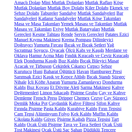
Amaçlı Dolap
Mini Mutfak Dolapları
Mutfak Rafları
Köşe
Mutfak Dolapları
Mutfak Boy Dolabı
Kiler Dolabı
Ekmek ve
Sebze Dolabı
Tabureler
Sandalye
Mutfak Sandalyeleri
Bar
Sandalyeleri
Katlanır Sandalyeler
Mutfak Köşe Takımları
Masa ve Masa Takımları
Yemek Masası ve Takımları
Mutfak
Masası ve Takımları
Eviye
Mutfak Bataryaları
Mutfak
Gereçleri
Kesme Tahtası
Rende
Servis Gereçleri
Patates Ezici
Manuel Kıyma Makinesi
Krema Pompası
Dilimleyici
Doğrayıcı
Yumurta Fırçası
Bıçak ve Bıçak Setleri
Yağ
Sıçratmaz
Soyucu, Oyacak
Ölçü Kabı ve Kaşığı
Merdane ve
Oklava
Hamur Açma Matı
Fındık Kıracağı ve Ceviz Kıracağı
Elek
Dondurma Kaşığı
Buz Kalıbı
Bıçak Bileyici Masat
Açacak ve Tirbuşon
Çekirdek Çıkarıcı
Çırpıcı
Sebze
Kurutucu
Huni
Baharat Öğütücü
Havan
Hamburger Presi
Sarımsak Ezici
Kaşık ve Kepçe Altlığı
Bıçak Standı
Süzgeç
Nihale
İçli Köfte Aparatı
Yumurta Zamanlayıcı
Dondurma
Kalıbı
Buz Kovası
Et Dövme Aleti
Sarma Makinesi
Kahve
Değirmenleri
Limon Sıkacağı
Pişirme Grubu
Çay ve Kahve
Demleme
French Press
Dripper
Chemex
Cezve
Çay Süzgeci
Demlik
Moka Pot
Çaydanlık
Kahve Filtresi
Sifon Kahve
Fırında Pişirme
Pasta Kalıbı
Kurabiye Kalıbı
Fırın Tepsisi
Cam Tepsi
Alüminyum Folyo
Kek Kalıbı
Muffin Kalıbı
Çikolata Kalıbı
Güveç
Pişirme Kağıdı
Pizza Tepsisi
Tart
Kalıbı
Ocak Üstü Pişirme
Tava ve Tava Setleri
Ocak Üstü
Tost Makinesi
Ocak Üstü Sac
Sahan
Düdüklü Tencere