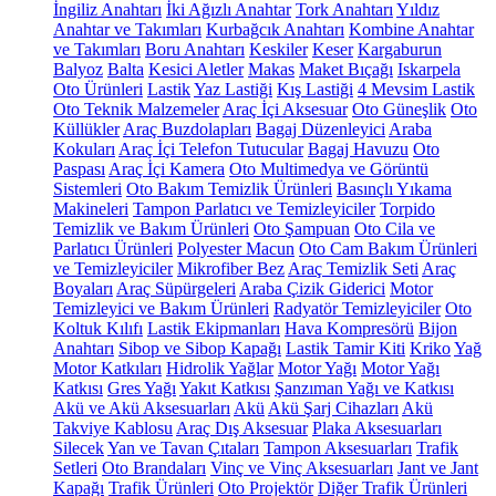
İngiliz Anahtarı
İki Ağızlı Anahtar
Tork Anahtarı
Yıldız
Anahtar ve Takımları
Kurbağcık Anahtarı
Kombine Anahtar
ve Takımları
Boru Anahtarı
Keskiler
Keser
Kargaburun
Balyoz
Balta
Kesici Aletler
Makas
Maket Bıçağı
Iskarpela
Oto Ürünleri
Lastik
Yaz Lastiği
Kış Lastiği
4 Mevsim Lastik
Oto Teknik Malzemeler
Araç İçi Aksesuar
Oto Güneşlik
Oto
Küllükler
Araç Buzdolapları
Bagaj Düzenleyici
Araba
Kokuları
Araç İçi Telefon Tutucular
Bagaj Havuzu
Oto
Paspası
Araç İçi Kamera
Oto Multimedya ve Görüntü
Sistemleri
Oto Bakım Temizlik Ürünleri
Basınçlı Yıkama
Makineleri
Tampon Parlatıcı ve Temizleyiciler
Torpido
Temizlik ve Bakım Ürünleri
Oto Şampuan
Oto Cila ve
Parlatıcı Ürünleri
Polyester Macun
Oto Cam Bakım Ürünleri
ve Temizleyiciler
Mikrofiber Bez
Araç Temizlik Seti
Araç
Boyaları
Araç Süpürgeleri
Araba Çizik Giderici
Motor
Temizleyici ve Bakım Ürünleri
Radyatör Temizleyiciler
Oto
Koltuk Kılıfı
Lastik Ekipmanları
Hava Kompresörü
Bijon
Anahtarı
Sibop ve Sibop Kapağı
Lastik Tamir Kiti
Kriko
Yağ
Motor Katkıları
Hidrolik Yağlar
Motor Yağı
Motor Yağı
Katkısı
Gres Yağı
Yakıt Katkısı
Şanzıman Yağı ve Katkısı
Akü ve Akü Aksesuarları
Akü
Akü Şarj Cihazları
Akü
Takviye Kablosu
Araç Dış Aksesuar
Plaka Aksesuarları
Silecek
Yan ve Tavan Çıtaları
Tampon Aksesuarları
Trafik
Setleri
Oto Brandaları
Vinç ve Vinç Aksesuarları
Jant ve Jant
Kapağı
Trafik Ürünleri
Oto Projektör
Diğer Trafik Ürünleri