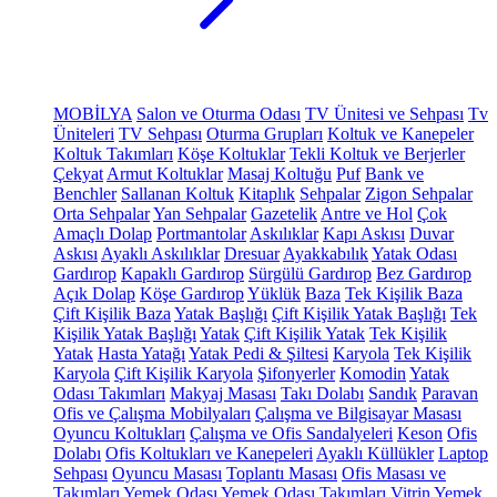
MOBİLYA
Salon ve Oturma Odası
TV Ünitesi ve Sehpası
Tv
Üniteleri
TV Sehpası
Oturma Grupları
Koltuk ve Kanepeler
Koltuk Takımları
Köşe Koltuklar
Tekli Koltuk ve Berjerler
Çekyat
Armut Koltuklar
Masaj Koltuğu
Puf
Bank ve
Benchler
Sallanan Koltuk
Kitaplık
Sehpalar
Zigon Sehpalar
Orta Sehpalar
Yan Sehpalar
Gazetelik
Antre ve Hol
Çok
Amaçlı Dolap
Portmantolar
Askılıklar
Kapı Askısı
Duvar
Askısı
Ayaklı Askılıklar
Dresuar
Ayakkabılık
Yatak Odası
Gardırop
Kapaklı Gardırop
Sürgülü Gardırop
Bez Gardırop
Açık Dolap
Köşe Gardırop
Yüklük
Baza
Tek Kişilik Baza
Çift Kişilik Baza
Yatak Başlığı
Çift Kişilik Yatak Başlığı
Tek
Kişilik Yatak Başlığı
Yatak
Çift Kişilik Yatak
Tek Kişilik
Yatak
Hasta Yatağı
Yatak Pedi & Şiltesi
Karyola
Tek Kişilik
Karyola
Çift Kişilik Karyola
Şifonyerler
Komodin
Yatak
Odası Takımları
Makyaj Masası
Takı Dolabı
Sandık
Paravan
Ofis ve Çalışma Mobilyaları
Çalışma ve Bilgisayar Masası
Oyuncu Koltukları
Çalışma ve Ofis Sandalyeleri
Keson
Ofis
Dolabı
Ofis Koltukları ve Kanepeleri
Ayaklı Küllükler
Laptop
Sehpası
Oyuncu Masası
Toplantı Masası
Ofis Masası ve
Takımları
Yemek Odası
Yemek Odası Takımları
Vitrin
Yemek