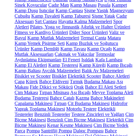
Sinek Kovucular
Çadır Matı
Kamp Masası
Pusula
Kampet
Kamp Duşu
Isıtıcılar
Kamp Çantası
Şişme Yastık
Magnezyum
Çubuğu
Kamp Tuvaleti
Kamp Taburesi
Şişme Yatak
Çadır
Aksesuarı
Sırt Çantası
Hayatta Kalma Malzemeleri
Spor
Aletleri
Pilates, Yoga ve Jimnastik
Ağırlık ve Halter Ürünleri
Fitness ve Kardiyo Ürünleri
Diğer Spor Ürünleri
Valiz ve
Bavul
Kamp Mutfak Malzemeleri
Termal Çanta
Matara
Kamp Yemek Pişirme Seti
Kamp Buzluk ve Soğutucu
Ürünler
Kamp Demliği
Kamp Tavası
Kamp Ocağı
Kamp
Mutfak Aksesuarları
Çakmak ve Yakıcılar
Termoslar
Aydınlatma Ekipmanları
El Feneri
Işıldak
Kafa Lambası
Kamp El Aletleri
Kamp Testeresi
Kamp Küreği
Kamp Bıçağı
Kamp Baltası
Avcılık Malzemeleri
Balık Av Malzemeleri
Bisiklet ve Scooter
Bisiklet
Elektrikli Scooter
Bahçe Aletleri
Çapa
Kürek
Bahçe Eldiveni
Tırmık
Budama Makası
Aşı
Makası
Fide Dikici ve Sökücü
Orak
Bahçe El Aleti Setleri
Çim Makası
Tırpan Misinası
Aşı Bıçağı
Meyve Toplama Aleti
Budama Testeresi
Bahçe Çatalı
Kazma
Bahçe Makineleri
Çapalama Makinesi
Tırpan
Çit Budama Makinesi
Hidrofor
Yaprak Toplama Makinesi
Motorlu Testere
Elektrikli
Testereler
Benzinli Testereler
Testere Zincirleri ve Yağları
Çim
Biçme Makinesi
Benzinli Çim Biçme Makinesi
Elektrikli Çim
Biçme Makinesi
Kenar Kesme Makinesi
Çim Biçme Yedek
Parça
Pompa
Santrifüj Pompa
Dalgıç Pompası
Bahçe