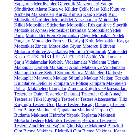
Yapıştırıcı
Merdivenler
Güvenlik Malzemeleri
Yangın
Söndürücü
Alarm
Kasa ve Kilitler
Çelik Kasa
Kilit
Kutu ve
Ambalaj Malzemeleri
Kargo Kutusu
Kargo Poşeti
Koli
Motosiklet Ürünleri
Motorsiklet Aksesuarları
Motosiklet
Kilidi
Motosiklet Stickerları
Motosiklet Rüzgarlık ve Siperlik
Motosiklet Aynası
Motosiklet Brandası
Motorsiklet Yedek
Parça
Motosiklet Fren Ekipmanları
Diğer Motosiklet Yedek
Parçaları
Motosiklet Fren ve Debriyaj Kolu
Motosiklet Kayışı
Motosiklet Zinciri
Motosiklet Giyim
Motorcu Eldiveni
Motorcu Botu ve Ayakkabısı
Motorcu Yağmurluk
Motosiklet
Kaskı
ELEKTRİKLİ EL ALETLERİ
Akülü Vidalamalar
Şarjlı Vidalamalar
Kablolu Vidalamalar
Vidalama Uçları
Matkaplar
Darbeli Matkaplar
Akülü Matkap ve Vidalamalar
Matkap Ucu ve Setleri
Somun Sıkma Makineleri
Darbesiz
Matkaplar
Manyetik Matkap
Sütunlu Matkap
Matkap Tezgahı
Kırıcılar ve Deliciler
Zımpara ve Polisaj
Zımpara Makineleri
Polisaj Makineleri
Planyalar
Zımpara Kağıdı ve Aksesuarları
Testereler
Daire Testereler
Dekupaj Testereler
Çok Amaçlı
Testereler
Tilki Kuyruğu Testereler
Testere Aksesuarları
Tilki
Kuyruğu Testere Ucu
Daire Testere Bıçağı
Dekupaj Testere
Ucu
Bahçe Makineleri
Çapalama Makinesi
Tırpan
Çit
Budama Makinesi
Hidrofor
Yaprak Toplama Makinesi
Motorlu Testere
Elektrikli Testereler
Benzinli Testereler
Testere Zincirleri ve Yağları
Çim Biçme Makinesi
Benzinli
Çim Biçme Makinesi
Elektrikli Çim Biçme Makinesi
Kenar