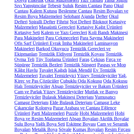
Dosya
Etiketlik
Okul Malzemeleri
Yazı Tahtası
Tahta Silgisi
Sıvı Yapıştırıcılar
Tebeşir
Suluk
Resim Çantası
Pano
Okul
Çantası
Kalem Kutusu
Beslenme Çantası
Resim Boyaları ve
Resim Boya Malzemeleri
Selobant
Ajanda
Defter
Okul
Defteri
Spiralli Defter
Fihrist
Not Defteri
Bloknot
Kırtasiye
Malzemeleri
Masaüstü Gereçleri
Kırtasiye Kağıt Ürünleri
Kırtasiye Seti
Kalem ve Yazı Gereçleri
Koli Bandı Makinesi
Para Makineleri
Para Çekmeceleri
Para Sayma Makineleri
Ofis Sarf Ürünleri
Evrak İmha Makineleri
Laminasyon
Makineleri
Barkod Okuyucu
Temizlik Gereçleri ve
Ekipmanları
Temizlik Eldiveni
Temizlik Kovası
Temizlik,
Ovma Teli
Tüy Toplama Ürünleri
Faraş
Çekpas
Fırça ve
Süpürge
Temizlik Bezleri
Temizlik Süngeri
Paspas ve Mop
Kâğıt Havlu
Tuvalet Kağıdı
Islak Mendil
Ev Temizlik
Malzemeleri
Tuvalet Temizleyici
Yüzey Temizleyiciler
Yağ,
Kireç ve Pas Çözücüler
Çubuklu Oda Kokusu
Oda Kokusu
Halı Temizleyiciler
Ahşap Temizleyiciler ve Bakım Ürünleri
Cam ve Parlak Yüzey Temizleyiciler
Mutfak ve Banyo
Temizleyiciler
Bulaşık Makinesi Deterjanı
Yumuşatıcı
Çamaşır Deterjanı
Elde Bulaşık Deterjanı
Çamaşır Leke
Çıkarıcılar
Kolonya
Pazar Arabası ve Çantası
Eğlence
Ürünleri
Parti Malzemeleri
Puzzle
Hobi Malzemeleri
Hobi
Boya ve Resim Malzemeleri
Ahşap Boyaları
Akrilik Boyalar
Sulu Boya
Yağlı Boya Seti
Eskitme Boyası
Cam ve Seramik
Boyaları
Metalik Boya
Şövale
Kumaş Boyaları
Resim Fırçası