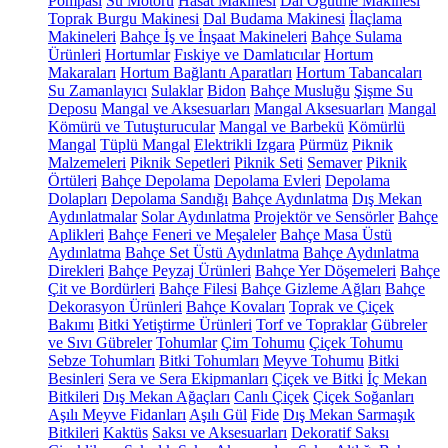
Pompası
Su Motoru
Hasat Makinesi
Dal Öğütme Makinesi
Toprak Burgu Makinesi
Dal Budama Makinesi
İlaçlama
Makineleri
Bahçe İş ve İnşaat Makineleri
Bahçe Sulama
Ürünleri
Hortumlar
Fıskiye ve Damlatıcılar
Hortum
Makaraları
Hortum Bağlantı Aparatları
Hortum Tabancaları
Su Zamanlayıcı
Sulaklar
Bidon
Bahçe Musluğu
Şişme Su
Deposu
Mangal ve Aksesuarları
Mangal Aksesuarları
Mangal
Kömürü ve Tutuşturucular
Mangal ve Barbekü
Kömürlü
Mangal
Tüplü Mangal
Elektrikli Izgara
Pürmüz
Piknik
Malzemeleri
Piknik Sepetleri
Piknik Seti
Semaver
Piknik
Örtüleri
Bahçe Depolama
Depolama Evleri
Depolama
Dolapları
Depolama Sandığı
Bahçe Aydınlatma
Dış Mekan
Aydınlatmalar
Solar Aydınlatma
Projektör ve Sensörler
Bahçe
Aplikleri
Bahçe Feneri ve Meşaleler
Bahçe Masa Üstü
Aydınlatma
Bahçe Set Üstü Aydınlatma
Bahçe Aydınlatma
Direkleri
Bahçe Peyzaj Ürünleri
Bahçe Yer Döşemeleri
Bahçe
Çit ve Bordürleri
Bahçe Filesi
Bahçe Gizleme Ağları
Bahçe
Dekorasyon Ürünleri
Bahçe Kovaları
Toprak ve Çiçek
Bakımı
Bitki Yetiştirme Ürünleri
Torf ve Topraklar
Gübreler
ve Sıvı Gübreler
Tohumlar
Çim Tohumu
Çiçek Tohumu
Sebze Tohumları
Bitki Tohumları
Meyve Tohumu
Bitki
Besinleri
Sera ve Sera Ekipmanları
Çiçek ve Bitki
İç Mekan
Bitkileri
Dış Mekan Ağaçları
Canlı Çiçek
Çiçek Soğanları
Aşılı Meyve Fidanları
Aşılı Gül
Fide
Dış Mekan Sarmaşık
Bitkileri
Kaktüs
Saksı ve Aksesuarları
Dekoratif Saksı