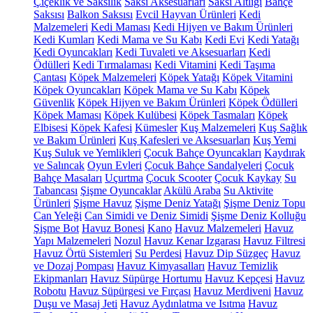
Çiçeklik ve Saksılık
Saksı Aksesuarları
Saksı Altlığı
Bahçe
Saksısı
Balkon Saksısı
Evcil Hayvan Ürünleri
Kedi
Malzemeleri
Kedi Maması
Kedi Hijyen ve Bakım Ürünleri
Kedi Kumları
Kedi Mama ve Su Kabı
Kedi Evi
Kedi Yatağı
Kedi Oyuncakları
Kedi Tuvaleti ve Aksesuarları
Kedi
Ödülleri
Kedi Tırmalaması
Kedi Vitamini
Kedi Taşıma
Çantası
Köpek Malzemeleri
Köpek Yatağı
Köpek Vitamini
Köpek Oyuncakları
Köpek Mama ve Su Kabı
Köpek
Güvenlik
Köpek Hijyen ve Bakım Ürünleri
Köpek Ödülleri
Köpek Maması
Köpek Kulübesi
Köpek Tasmaları
Köpek
Elbisesi
Köpek Kafesi
Kümesler
Kuş Malzemeleri
Kuş Sağlık
ve Bakım Ürünleri
Kuş Kafesleri ve Aksesuarları
Kuş Yemi
Kuş Suluk ve Yemlikleri
Çocuk Bahçe Oyuncakları
Kaydırak
ve Salıncak
Oyun Evleri
Çocuk Bahçe Sandalyeleri
Çocuk
Bahçe Masaları
Uçurtma
Çocuk Scooter
Çocuk Kaykay
Su
Tabancası
Şişme Oyuncaklar
Akülü Araba
Su Aktivite
Ürünleri
Şişme Havuz
Şişme Deniz Yatağı
Şişme Deniz Topu
Can Yeleği
Can Simidi ve Deniz Simidi
Şişme Deniz Kolluğu
Şişme Bot
Havuz Bonesi
Kano
Havuz Malzemeleri
Havuz
Yapı Malzemeleri
Nozul
Havuz Kenar Izgarası
Havuz Filtresi
Havuz Örtü Sistemleri
Su Perdesi
Havuz Dip Süzgeç
Havuz
ve Dozaj Pompası
Havuz Kimyasalları
Havuz Temizlik
Ekipmanları
Havuz Süpürge Hortumu
Havuz Kepçesi
Havuz
Robotu
Havuz Süpürgesi ve Fırçası
Havuz Merdiveni
Havuz
Duşu ve Masaj Jeti
Havuz Aydınlatma ve Isıtma
Havuz