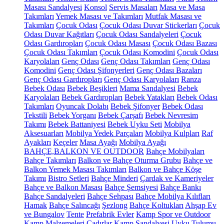
Masası Sandalyesi
Konsol
Servis Masaları
Masa ve Masa
Takımları
Yemek Masası ve Takımları
Mutfak Masası ve
Takımları
Çocuk Odası
Çocuk Odası Duvar Stickerları
Çocuk
Odası Duvar Kağıtları
Çocuk Odası Sandalyeleri
Çocuk
Odası Gardıropları
Çocuk Odası Masası
Çocuk Odası Bazası
Çocuk Odası Takımları
Çocuk Odası Komodini
Çocuk Odası
Karyolaları
Genç Odası
Genç Odası Takımları
Genç Odası
Komodini
Genç Odası Şifonyerleri
Genç Odası Bazaları
Genç Odası Gardıropları
Genç Odası Karyolaları
Ranza
Bebek Odası
Bebek Beşikleri
Mama Sandalyesi
Bebek
Karyolaları
Bebek Gardıropları
Bebek Yatakları
Bebek Odası
Takımları
Oyuncak Dolabı
Bebek Şifonyer
Bebek Odası
Tekstili
Bebek Yorganı
Bebek Çarşafı
Bebek Nevresim
Takımı
Bebek Battaniyesi
Bebek Uyku Seti
Mobilya
Aksesuarları
Mobilya Yedek Parçaları
Mobilya Kulpları
Raf
Ayakları
Keçeler
Masa Ayağı
Mobilya Ayağı
BAHÇE,BALKON VE OUTDOOR
Bahçe Mobilyaları
Bahçe Takımları
Balkon ve Bahçe Oturma Grubu
Bahçe ve
Balkon Yemek Masası Takımları
Balkon ve Bahçe Köşe
Takımı
Bistro Setleri
Bahçe Minderi
Çardak ve Kameriyeler
Bahçe ve Balkon Masası
Bahçe Şemsiyesi
Bahçe Bankı
Bahçe Sandalyeleri
Bahçe Sehpası
Bahçe Mobilya Kılıfları
Hamak
Bahçe Salıncağı
Şezlong
Bahçe Koltukları
Ahşap Ev
ve Bungalov
Tente
Prefabrik Evler
Kamp Spor ve Outdoor
Kamp Malzemeleri
Çadırlar
Kamp Sandalyesi
Uyku Tulumu