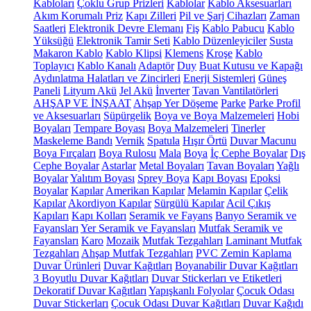
Kabloları
Çoklu Grup Prizleri
Kablolar
Kablo Aksesuarları
Akım Korumalı Priz
Kapı Zilleri
Pil ve Şarj Cihazları
Zaman
Saatleri
Elektronik Devre Elemanı
Fiş
Kablo Pabucu
Kablo
Yüksüğü
Elektronik Tamir Seti
Kablo Düzenleyiciler
Susta
Makaron Kablo
Kablo Klipsi
Klemens
Kroşe
Kablo
Toplayıcı
Kablo Kanalı
Adaptör
Duy
Buat Kutusu ve Kapağı
Aydınlatma Halatları ve Zincirleri
Enerji Sistemleri
Güneş
Paneli
Lityum Akü
Jel Akü
İnverter
Tavan Vantilatörleri
AHŞAP VE İNŞAAT
Ahşap Yer Döşeme
Parke
Parke Profil
ve Aksesuarları
Süpürgelik
Boya ve Boya Malzemeleri
Hobi
Boyaları
Tempare Boyası
Boya Malzemeleri
Tinerler
Maskeleme Bandı
Vernik
Spatula
Hışır Örtü
Duvar Macunu
Boya Fırçaları
Boya Rulosu
Mala
Boya
İç Cephe Boyalar
Dış
Cephe Boyalar
Astarlar
Metal Boyaları
Tavan Boyaları
Yağlı
Boyalar
Yalıtım Boyası
Sprey Boya
Kapı Boyası
Epoksi
Boyalar
Kapılar
Amerikan Kapılar
Melamin Kapılar
Çelik
Kapılar
Akordiyon Kapılar
Sürgülü Kapılar
Acil Çıkış
Kapıları
Kapı Kolları
Seramik ve Fayans
Banyo Seramik ve
Fayansları
Yer Seramik ve Fayansları
Mutfak Seramik ve
Fayansları
Karo
Mozaik
Mutfak Tezgahları
Laminant Mutfak
Tezgahları
Ahşap Mutfak Tezgahları
PVC Zemin Kaplama
Duvar Ürünleri
Duvar Kağıtları
Boyanabilir Duvar Kağıtları
3 Boyutlu Duvar Kağıtları
Duvar Stickerları ve Etiketleri
Dekoratif Duvar Kağıtları
Yapışkanlı Folyolar
Çocuk Odası
Duvar Stickerları
Çocuk Odası Duvar Kağıtları
Duvar Kağıdı