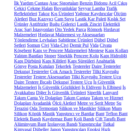
İlk Yardım Çantası
Araç Sigortaları
Benzin Bidonu
Acil Çıkış
Çekici
Çekme Halatı
Boyunluklar
Seyyar Lamba
Trafik
Reflektörleri
Takoz
Kış Ürünleri
Yağmur Kaydırıcılar
Ölçüm
Aletleri
Buz Kazıyıcı
Cam Suyu
Lastik Kar Paleti
Kışlık Set
Ürünler
Antifrizler
Buğu Giderici
Lastik Zinciri
Elektrikli
Araç Şarj İstasyonları
Oto Yedek Parça
Römork
Hırdavat
Malzemeleri
Hırdavat Malzemesi ve Aksesuarları
Yönlendirme Levhaları
Sabitleme Ürünleri
Dübel
Dübel
Setleri
Somun
Çivi
Vida-Çivi
Demir Pul
Vida
Civata
Köşebent
Kapı ve Pencere Malzemeleri
Menteşe
Kapı Kolları
Yalıtım Bantları
Stoper
Sineklik
Pencere Kolu
Kapı Hidroliği
Kapı Dürbünü
Kapı Kilitleri
Kapı Sürgüleri
Anahtarlık
Gönye
Posta Kutuları
Tekerlek
Testereler
Daire Testereler
Dekupaj Testereler
Çok Amaçlı Testereler
Tilki Kuyruğu
Testereler
Testere Aksesuarları
Tilki Kuyruğu Testere Ucu
Daire Testere Bıçağı
Dekupaj Testere Ucu
İş Güvenlik
Malzemeleri
İş Güvenlik Gözlükleri
İş Eldiveni
İş Elbisesi
İş
Ayakkabısı
Diğer İş Güvenlik Ürünleri
Siperlik
Lanyard
Takım Çanta Ve Dolapları
Takım Çantası
Takım ve Hizmet
Dolapları
Avadanlık
Ölçü Aletleri
Metre ve Şerit Metre
Su
Terazisi
Oda Termostatı
Silikon ve Mastikler
Silikon
Mum
Silikon
Köpük
Mastik
Yapıştırıcı ve Bantlar
Bant
Teflon Bant
Elektrik Bandı
Kaydırmaz Bant
Koli Bandı
Çift Taraflı Bant
Alüminyum Bant
İzolasyon Bandı
Yapıştırıcılar
Tutkal
Kimyasal Dübeller
Japon Yapıştırıcıları
Epoksi
Hızlı