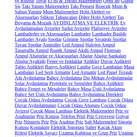
ve Rulosu
Tuval
El İşi & Tekstil Malzemeleri
Örgü İpi
Güpür
Şiş
Takı Yapım Malzemeleri
Takı Pensesi
Boncuk
Mum &
Sabun Yapımı
Mum Malzemeleri
Hobi Aletleri ve
Aksesuarları
Silikon Tabancaları
Diğer Hobi Aletleri
Taş
Boyama & Mozaik
AYDINLATMA VE ELEKTRİK
Ev
Aydınlatmaları
Avizeler
Sarkıt Avizeler
Plafonyer Avizeler
Lambaderler ve Aksesuarları
Lambader
Lambader Başlığı
Lambader Ayağı
Spotlar
Gömme Spotlar
Sıvaüstü Spotlar
Tavan Spotlar
Ampuller
Led Ampul
Halojen Ampul
Tasarruflu Ampul
Rustik Ampul
Akıllı Ampul
Floresan
Ampul
Abajurlar ve Aksesuarları
Abajur
Abajur Şapkaları
Abajur Ayaklığı
Fener ve Işıldaklar
Aplikler
Duvar Aplikleri
Tablo Aplikleri
Banyo Aplikleri
Lamba
Gece Lambaları
Masa
Lambaları
Led Şerit
Armatür
Led Armatür
Led Panel
Tezgah
Altı Aydınlatma
Bahçe Aydınlatma
Dış Mekan Aydınlatmalar
Solar Aydınlatma
Projektör ve Sensörler
Bahçe Aplikleri
Bahçe Feneri ve Meşaleler
Bahçe Masa Üstü Aydınlatma
Bahçe Set Üstü Aydınlatma
Bahçe Aydınlatma Direkleri
Çocuk Odası Aydınlatma
Çocuk Gece Lambası
Çocuk Odası
Duvar Aydınlatmaları
Çocuk Odası Abajuru
Çocuk Odası
Avizesi
Çocuk Masa Lambası
Elektrik Malzemeleri
Priz ve
Anahtarlar
Priz Kutusu
Telefon Prizi
Priz Çerçevesi
Golyat
Priz
Nümeris Priz
Priz
Anahtar Priz
Şalt Malzemeleri
Sigorta
Kutusu
Kontaktör
Elektrik Sigortası
Şalter
Kaçak Akım
Rölesi
Elektrik Sayacı
Uzatma Kablosu ve Grup Priz
Uzatma