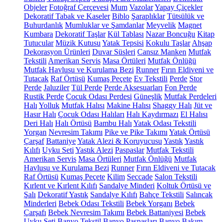
Objeler
Fotoğraf Çerçevesi
Mum
Vazolar
Yapay Çiçekler
Dekoratif Tabak ve Kaseler
Biblo
Şaraplıklar
Tütsülük ve
Buhurdanlık
Mumluklar ve Şamdanlar
Meyvelik
Magnet
Kumbara
Dekoratif Taşlar
Kül Tablası
Nazar Boncuğu
Kitap
Tutucular
Müzik Kutusu
Yatak Tepsisi
Kokulu Taşlar
Ahşap
Dekorasyon Ürünleri
Duvar Süsleri
Cansız Manken
Mutfak
Tekstili
Amerikan Servis
Masa Örtüleri
Mutfak Önlüğü
Mutfak Havlusu ve Kurulama Bezi
Runner
Fırın Eldiveni ve
Tutacak
Raf Örtüsü
Kumaş Peçete
Ev Tekstili
Perde
Stor
Perde
Jaluziler
Tül Perde
Perde Aksesuarları
Fon Perde
Rustik Perde
Çocuk Odası Perdesi
Güneşlik
Mutfak Perdeleri
Halı
Yolluk
Mutfak Halısı
Makine Halısı
Shaggy Halı
Jüt ve
Hasır Halı
Çocuk Odası Halıları
Halı Kaydırmazı
El Halısı
Deri Halı
Halı Örtüsü
Bambu Halı
Yatak Odası Tekstili
Yorgan
Nevresim Takımı
Pike ve Pike Takımı
Yatak Örtüsü
Çarşaf
Battaniye
Yatak Alezi & Koruyucusu
Yastık
Yastık
Kılıfı
Uyku Seti
Yastık Alezi
Paspaslar
Mutfak Tekstili
Amerikan Servis
Masa Örtüleri
Mutfak Önlüğü
Mutfak
Havlusu ve Kurulama Bezi
Runner
Fırın Eldiveni ve Tutacak
Raf Örtüsü
Kumaş Peçete
Kilim
Seccade
Salon Tekstili
Kırlent ve Kırlent Kılıfı
Sandalye Minderi
Koltuk Örtüsü ve
Şalı
Dekoratif Yastık
Sandalye Kılıfı
Bahçe Tekstili
Salıncak
Minderleri
Bebek Odası Tekstili
Bebek Yorganı
Bebek
Çarşafı
Bebek Nevresim Takımı
Bebek Battaniyesi
Bebek
Uyku Seti
Banyo Tekstil
Banyo Paspasları
Banyo Bakım