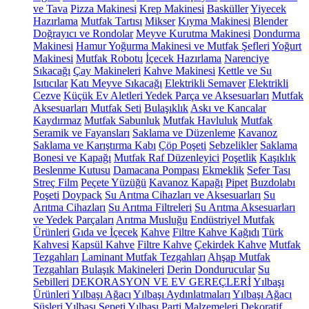
ve Tava
Pizza Makinesi
Krep Makinesi
Basküller
Yiyecek
Hazırlama
Mutfak Tartısı
Mikser
Kıyma Makinesi
Blender
Doğrayıcı ve Rondolar
Meyve Kurutma Makinesi
Dondurma
Makinesi
Hamur Yoğurma Makinesi ve Mutfak Şefleri
Yoğurt
Makinesi
Mutfak Robotu
İçecek Hazırlama
Narenciye
Sıkacağı
Çay Makineleri
Kahve Makinesi
Kettle ve Su
Isıtıcılar
Katı Meyve Sıkacağı
Elektrikli Semaver
Elektrikli
Cezve
Küçük Ev Aletleri Yedek Parça ve Aksesuarları
Mutfak
Aksesuarları
Mutfak Seti
Bulaşıklık
Askı ve Kancalar
Kaydırmaz
Mutfak Sabunluk
Mutfak Havluluk
Mutfak
Seramik ve Fayansları
Saklama ve Düzenleme
Kavanoz
Saklama ve Karıştırma Kabı
Çöp Poşeti
Sebzelikler
Saklama
Bonesi ve Kapağı
Mutfak Raf Düzenleyici
Poşetlik
Kaşıklık
Beslenme Kutusu
Damacana Pompası
Ekmeklik
Sefer Tası
Streç Film
Peçete Yüzüğü
Kavanoz Kapağı
Pipet
Buzdolabı
Poşeti
Doypack
Su Arıtma Cihazları ve Aksesuarları
Su
Arıtma Cihazları
Su Arıtma Filtreleri
Su Arıtma Aksesuarları
ve Yedek Parçaları
Arıtma Musluğu
Endüstriyel Mutfak
Ürünleri
Gıda ve İçecek
Kahve
Filtre Kahve Kağıdı
Türk
Kahvesi
Kapsül Kahve
Filtre Kahve
Çekirdek Kahve
Mutfak
Tezgahları
Laminant Mutfak Tezgahları
Ahşap Mutfak
Tezgahları
Bulaşık Makineleri
Derin Dondurucular
Su
Sebilleri
DEKORASYON VE EV GEREÇLERİ
Yılbaşı
Ürünleri
Yılbaşı Ağacı
Yılbaşı Aydınlatmaları
Yılbaşı Ağacı
Süsleri
Yılbaşı Sepeti
Yılbaşı Parti Malzemeleri
Dekoratif