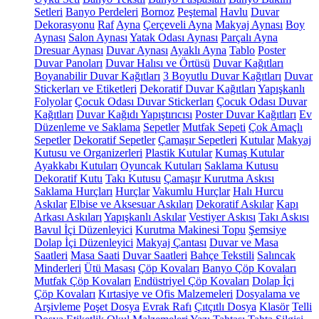
Setleri
Banyo Perdeleri
Bornoz
Peştemal
Havlu
Duvar
Dekorasyonu
Raf
Ayna
Çerçeveli Ayna
Makyaj Aynası
Boy
Aynası
Salon Aynası
Yatak Odası Aynası
Parçalı Ayna
Dresuar Aynası
Duvar Aynası
Ayaklı Ayna
Tablo
Poster
Duvar Panoları
Duvar Halısı ve Örtüsü
Duvar Kağıtları
Boyanabilir Duvar Kağıtları
3 Boyutlu Duvar Kağıtları
Duvar
Stickerları ve Etiketleri
Dekoratif Duvar Kağıtları
Yapışkanlı
Folyolar
Çocuk Odası Duvar Stickerları
Çocuk Odası Duvar
Kağıtları
Duvar Kağıdı Yapıştırıcısı
Poster Duvar Kağıtları
Ev
Düzenleme ve Saklama
Sepetler
Mutfak Sepeti
Çok Amaçlı
Sepetler
Dekoratif Sepetler
Çamaşır Sepetleri
Kutular
Makyaj
Kutusu ve Organizerleri
Plastik Kutular
Kumaş Kutular
Ayakkabı Kutuları
Oyuncak Kutuları
Saklama Kutusu
Dekoratif Kutu
Takı Kutusu
Çamaşır Kurutma Askısı
Saklama Hurçları
Hurçlar
Vakumlu Hurçlar
Halı Hurcu
Askılar
Elbise ve Aksesuar Askıları
Dekoratif Askılar
Kapı
Arkası Askıları
Yapışkanlı Askılar
Vestiyer Askısı
Takı Askısı
Bavul İçi Düzenleyici
Kurutma Makinesi Topu
Şemsiye
Dolap İçi Düzenleyici
Makyaj Çantası
Duvar ve Masa
Saatleri
Masa Saati
Duvar Saatleri
Bahçe Tekstili
Salıncak
Minderleri
Ütü Masası
Çöp Kovaları
Banyo Çöp Kovaları
Mutfak Çöp Kovaları
Endüstriyel Çöp Kovaları
Dolap İçi
Çöp Kovaları
Kırtasiye ve Ofis Malzemeleri
Dosyalama ve
Arşivleme
Poşet Dosya
Evrak Rafı
Çıtçıtlı Dosya
Klasör
Telli