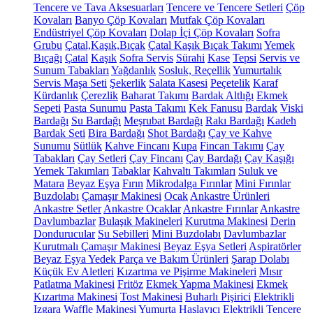
Tencere ve Tava Aksesuarları
Tencere ve Tencere Setleri
Çöp
Kovaları
Banyo Çöp Kovaları
Mutfak Çöp Kovaları
Endüstriyel Çöp Kovaları
Dolap İçi Çöp Kovaları
Sofra
Grubu
Çatal,Kaşık,Bıçak
Çatal Kaşık Bıçak Takımı
Yemek
Bıçağı
Çatal
Kaşık
Sofra Servis
Sürahi
Kase
Tepsi
Servis ve
Sunum Tabakları
Yağdanlık
Sosluk, Reçellik
Yumurtalık
Servis Maşa Seti
Şekerlik
Salata Kasesi
Peçetelik
Karaf
Kürdanlık
Çerezlik
Baharat Takımı
Bardak Altlığı
Ekmek
Sepeti
Pasta Sunumu
Pasta Takımı
Kek Fanusu
Bardak
Viski
Bardağı
Su Bardağı
Meşrubat Bardağı
Rakı Bardağı
Kadeh
Bardak Seti
Bira Bardağı
Shot Bardağı
Çay ve Kahve
Sunumu
Sütlük
Kahve Fincanı
Kupa
Fincan Takımı
Çay
Tabakları
Çay Setleri
Çay Fincanı
Çay Bardağı
Çay Kaşığı
Yemek Takımları
Tabaklar
Kahvaltı Takımları
Suluk ve
Matara
Beyaz Eşya
Fırın
Mikrodalga Fırınlar
Mini Fırınlar
Buzdolabı
Çamaşır Makinesi
Ocak
Ankastre Ürünleri
Ankastre Setler
Ankastre Ocaklar
Ankastre Fırınlar
Ankastre
Davlumbazlar
Bulaşık Makineleri
Kurutma Makinesi
Derin
Dondurucular
Su Sebilleri
Mini Buzdolabı
Davlumbazlar
Kurutmalı Çamaşır Makinesi
Beyaz Eşya Setleri
Aspiratörler
Beyaz Eşya Yedek Parça ve Bakım Ürünleri
Şarap Dolabı
Küçük Ev Aletleri
Kızartma ve Pişirme Makineleri
Mısır
Patlatma Makinesi
Fritöz
Ekmek Yapma Makinesi
Ekmek
Kızartma Makinesi
Tost Makinesi
Buharlı Pişirici
Elektrikli
Izgara
Waffle Makinesi
Yumurta Haşlayıcı
Elektrikli Tencere