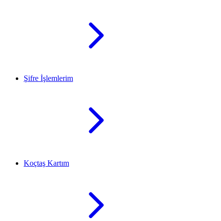
Şifre İşlemlerim
Koçtaş Kartım