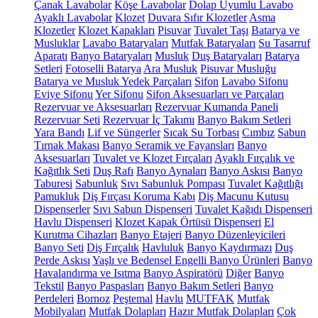
Çanak Lavabolar
Köşe Lavabolar
Dolap Uyumlu Lavabo
Ayaklı Lavabolar
Klozet
Duvara Sıfır Klozetler
Asma
Klozetler
Klozet Kapakları
Pisuvar
Tuvalet Taşı
Batarya ve
Musluklar
Lavabo Bataryaları
Mutfak Bataryaları
Su Tasarruf
Aparatı
Banyo Bataryaları
Musluk
Duş Bataryaları
Batarya
Setleri
Fotoselli Batarya
Ara Musluk
Pisuvar Musluğu
Batarya ve Musluk Yedek Parçaları
Sifon
Lavabo Sifonu
Eviye Sifonu
Yer Sifonu
Sifon Aksesuarları ve Parçaları
Rezervuar ve Aksesuarları
Rezervuar Kumanda Paneli
Rezervuar Seti
Rezervuar İç Takımı
Banyo Bakım Setleri
Yara Bandı
Lif ve Süngerler
Sıcak Su Torbası
Cımbız
Sabun
Tırnak Makası
Banyo Seramik ve Fayansları
Banyo
Aksesuarları
Tuvalet ve Klozet Fırçaları
Ayaklı Fırçalık ve
Kağıtlık Seti
Duş Rafı
Banyo Aynaları
Banyo Askısı
Banyo
Taburesi
Sabunluk
Sıvı Sabunluk Pompası
Tuvalet Kağıtlığı
Pamukluk
Diş Fırçası Koruma Kabı
Diş Macunu Kutusu
Dispenserler
Sıvı Sabun Dispenseri
Tuvalet Kağıdı Dispenseri
Havlu Dispenseri
Klozet Kapak Örtüsü Dispenseri
El
Kurutma Cihazları
Banyo Etajeri
Banyo Düzenleyicileri
Banyo Seti
Diş Fırçalık
Havluluk
Banyo Kaydırmazı
Duş
Perde Askısı
Yaşlı ve Bedensel Engelli Banyo Ürünleri
Banyo
Havalandırma ve Isıtma
Banyo Aspiratörü
Diğer
Banyo
Tekstil
Banyo Paspasları
Banyo Bakım Setleri
Banyo
Perdeleri
Bornoz
Peştemal
Havlu
MUTFAK
Mutfak
Mobilyaları
Mutfak Dolapları
Hazır Mutfak Dolapları
Çok