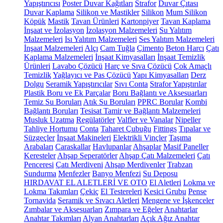
Yapıştırıcısı
Poster Duvar Kağıtları
Strafor
Duvar Çıtası
Duvar Kaplama
Silikon ve Mastikler
Silikon
Mum Silikon
Köpük
Mastik
Tavan Ürünleri
Kartonpiyer
Tavan Kaplama
İnşaat ve İzolasyon
İzolasyon Malzemeleri
Su Yalıtım
Malzemeleri
Isı Yalıtım Malzemeleri
Ses Yalıtım Malzemeleri
İnşaat Malzemeleri
Alçı
Cam Tuğla
Çimento
Beton Harcı
Çatı
Kaplama Malzemeleri
İnşaat Kimyasalları
İnşaat Temizlik
Ürünleri
Lavabo Çözücü
Harç ve Sıva Çözücü
Çok Amaçlı
Temizlik
Yağlayıcı ve Pas Çözücü
Yapı Kimyasalları
Derz
Dolgu
Seramik Yapıştırıcılar
Sıvı Conta
Strafor Yapıştırılar
Plastik Boru ve Ek Parçalar
Boru Bağlantı ve Aksesuarları
Temiz Su Boruları
Atık Su Boruları
PPRC Borular
Kombi
Bağlantı Boruları
Tesisat Tamir ve Bağlantı Malzemeleri
Musluk Uzatma
Regülatörler
Valfler ve Vanalar
Nipeller
Tahliye Hortumu
Conta
Taharet Çubuğu
Fittings
Tıpalar ve
Süzgeçler
İnşaat Makineleri
Elektrikli Vinçler
Taşıma
Arabaları
Caraskallar
Havlupanlar
Ahşaplar
Masif Paneller
Keresteler
Ahşap Seperatörler
Ahşap Çatı Malzemeleri
Çatı
Penceresi
Çatı Merdiveni
Ahşap Merdivenler
Trabzan
Sundurma
Menfezler
Banyo Menfezi
Su Deposu
HIRDAVAT EL ALETLERİ VE OTO
El Aletleri
Lokma ve
Lokma Takımları
Çekiç
El Testereleri
Kesici Grubu
Pense
Tornavida
Seramik ve Sıvacı Aletleri
Mengene ve İşkenceler
Zımbalar ve Aksesuarları
Zımpara ve Eğeler
Anahtarlar
Anahtar Takımları
Alyan Anahtarları
Açık Ağız Anahtar