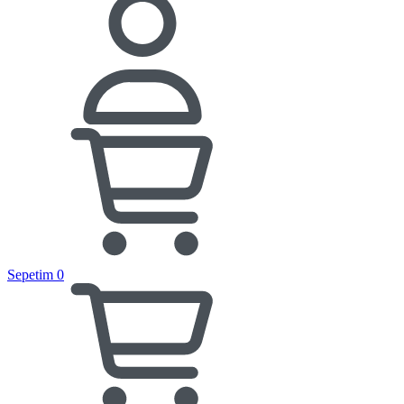
Sepetim
0