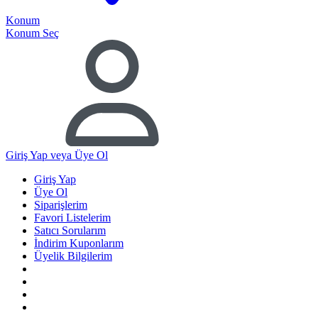
Konum
Konum Seç
Giriş Yap
veya Üye Ol
Giriş Yap
Üye Ol
Siparişlerim
Favori Listelerim
Satıcı Sorularım
İndirim Kuponlarım
Üyelik Bilgilerim