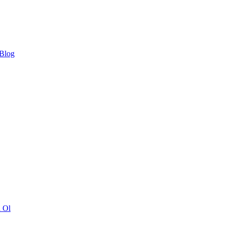
 Blog
ı Ol