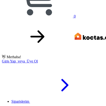
0
👋
Merhaba!
Giriş Yap veya Üye Ol
Siparişlerim