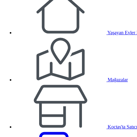
Yaşayan Evler
Mağazalar
Koçtaş'ta Satıc