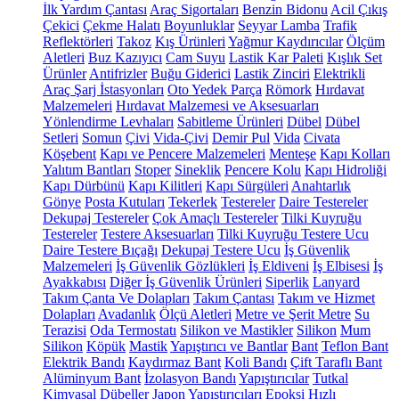
İlk Yardım Çantası
Araç Sigortaları
Benzin Bidonu
Acil Çıkış
Çekici
Çekme Halatı
Boyunluklar
Seyyar Lamba
Trafik
Reflektörleri
Takoz
Kış Ürünleri
Yağmur Kaydırıcılar
Ölçüm
Aletleri
Buz Kazıyıcı
Cam Suyu
Lastik Kar Paleti
Kışlık Set
Ürünler
Antifrizler
Buğu Giderici
Lastik Zinciri
Elektrikli
Araç Şarj İstasyonları
Oto Yedek Parça
Römork
Hırdavat
Malzemeleri
Hırdavat Malzemesi ve Aksesuarları
Yönlendirme Levhaları
Sabitleme Ürünleri
Dübel
Dübel
Setleri
Somun
Çivi
Vida-Çivi
Demir Pul
Vida
Civata
Köşebent
Kapı ve Pencere Malzemeleri
Menteşe
Kapı Kolları
Yalıtım Bantları
Stoper
Sineklik
Pencere Kolu
Kapı Hidroliği
Kapı Dürbünü
Kapı Kilitleri
Kapı Sürgüleri
Anahtarlık
Gönye
Posta Kutuları
Tekerlek
Testereler
Daire Testereler
Dekupaj Testereler
Çok Amaçlı Testereler
Tilki Kuyruğu
Testereler
Testere Aksesuarları
Tilki Kuyruğu Testere Ucu
Daire Testere Bıçağı
Dekupaj Testere Ucu
İş Güvenlik
Malzemeleri
İş Güvenlik Gözlükleri
İş Eldiveni
İş Elbisesi
İş
Ayakkabısı
Diğer İş Güvenlik Ürünleri
Siperlik
Lanyard
Takım Çanta Ve Dolapları
Takım Çantası
Takım ve Hizmet
Dolapları
Avadanlık
Ölçü Aletleri
Metre ve Şerit Metre
Su
Terazisi
Oda Termostatı
Silikon ve Mastikler
Silikon
Mum
Silikon
Köpük
Mastik
Yapıştırıcı ve Bantlar
Bant
Teflon Bant
Elektrik Bandı
Kaydırmaz Bant
Koli Bandı
Çift Taraflı Bant
Alüminyum Bant
İzolasyon Bandı
Yapıştırıcılar
Tutkal
Kimyasal Dübeller
Japon Yapıştırıcıları
Epoksi
Hızlı