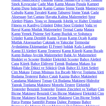
Sinek Kovucular
Çadır Matı
Kamp Masası
Pusula
Kampet
Kamp Duşu
Isıtıcılar
Kamp Çantası
Şişme Yastık
Magnezyum
Çubuğu
Kamp Tuvaleti
Kamp Taburesi
Şişme Yatak
Çadır
Aksesuarı
Sırt Çantası
Hayatta Kalma Malzemeleri
Spor
Aletleri
Pilates, Yoga ve Jimnastik
Ağırlık ve Halter Ürünleri
Fitness ve Kardiyo Ürünleri
Diğer Spor Ürünleri
Valiz ve
Bavul
Kamp Mutfak Malzemeleri
Termal Çanta
Matara
Kamp Yemek Pişirme Seti
Kamp Buzluk ve Soğutucu
Ürünler
Kamp Demliği
Kamp Tavası
Kamp Ocağı
Kamp
Mutfak Aksesuarları
Çakmak ve Yakıcılar
Termoslar
Aydınlatma Ekipmanları
El Feneri
Işıldak
Kafa Lambası
Kamp El Aletleri
Kamp Testeresi
Kamp Küreği
Kamp Bıçağı
Kamp Baltası
Avcılık Malzemeleri
Balık Av Malzemeleri
Bisiklet ve Scooter
Bisiklet
Elektrikli Scooter
Bahçe Aletleri
Çapa
Kürek
Bahçe Eldiveni
Tırmık
Budama Makası
Aşı
Makası
Fide Dikici ve Sökücü
Orak
Bahçe El Aleti Setleri
Çim Makası
Tırpan Misinası
Aşı Bıçağı
Meyve Toplama Aleti
Budama Testeresi
Bahçe Çatalı
Kazma
Bahçe Makineleri
Çapalama Makinesi
Tırpan
Çit Budama Makinesi
Hidrofor
Yaprak Toplama Makinesi
Motorlu Testere
Elektrikli
Testereler
Benzinli Testereler
Testere Zincirleri ve Yağları
Çim
Biçme Makinesi
Benzinli Çim Biçme Makinesi
Elektrikli Çim
Biçme Makinesi
Kenar Kesme Makinesi
Çim Biçme Yedek
Parça
Pompa
Santrifüj Pompa
Dalgıç Pompası
Bahçe