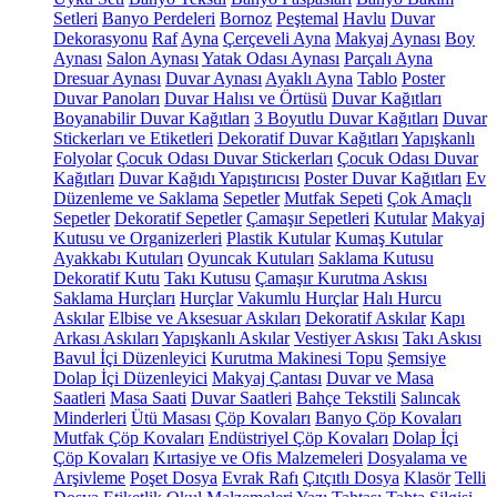
Setleri
Banyo Perdeleri
Bornoz
Peştemal
Havlu
Duvar
Dekorasyonu
Raf
Ayna
Çerçeveli Ayna
Makyaj Aynası
Boy
Aynası
Salon Aynası
Yatak Odası Aynası
Parçalı Ayna
Dresuar Aynası
Duvar Aynası
Ayaklı Ayna
Tablo
Poster
Duvar Panoları
Duvar Halısı ve Örtüsü
Duvar Kağıtları
Boyanabilir Duvar Kağıtları
3 Boyutlu Duvar Kağıtları
Duvar
Stickerları ve Etiketleri
Dekoratif Duvar Kağıtları
Yapışkanlı
Folyolar
Çocuk Odası Duvar Stickerları
Çocuk Odası Duvar
Kağıtları
Duvar Kağıdı Yapıştırıcısı
Poster Duvar Kağıtları
Ev
Düzenleme ve Saklama
Sepetler
Mutfak Sepeti
Çok Amaçlı
Sepetler
Dekoratif Sepetler
Çamaşır Sepetleri
Kutular
Makyaj
Kutusu ve Organizerleri
Plastik Kutular
Kumaş Kutular
Ayakkabı Kutuları
Oyuncak Kutuları
Saklama Kutusu
Dekoratif Kutu
Takı Kutusu
Çamaşır Kurutma Askısı
Saklama Hurçları
Hurçlar
Vakumlu Hurçlar
Halı Hurcu
Askılar
Elbise ve Aksesuar Askıları
Dekoratif Askılar
Kapı
Arkası Askıları
Yapışkanlı Askılar
Vestiyer Askısı
Takı Askısı
Bavul İçi Düzenleyici
Kurutma Makinesi Topu
Şemsiye
Dolap İçi Düzenleyici
Makyaj Çantası
Duvar ve Masa
Saatleri
Masa Saati
Duvar Saatleri
Bahçe Tekstili
Salıncak
Minderleri
Ütü Masası
Çöp Kovaları
Banyo Çöp Kovaları
Mutfak Çöp Kovaları
Endüstriyel Çöp Kovaları
Dolap İçi
Çöp Kovaları
Kırtasiye ve Ofis Malzemeleri
Dosyalama ve
Arşivleme
Poşet Dosya
Evrak Rafı
Çıtçıtlı Dosya
Klasör
Telli