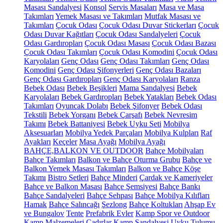
Masası Sandalyesi
Konsol
Servis Masaları
Masa ve Masa
Takımları
Yemek Masası ve Takımları
Mutfak Masası ve
Takımları
Çocuk Odası
Çocuk Odası Duvar Stickerları
Çocuk
Odası Duvar Kağıtları
Çocuk Odası Sandalyeleri
Çocuk
Odası Gardıropları
Çocuk Odası Masası
Çocuk Odası Bazası
Çocuk Odası Takımları
Çocuk Odası Komodini
Çocuk Odası
Karyolaları
Genç Odası
Genç Odası Takımları
Genç Odası
Komodini
Genç Odası Şifonyerleri
Genç Odası Bazaları
Genç Odası Gardıropları
Genç Odası Karyolaları
Ranza
Bebek Odası
Bebek Beşikleri
Mama Sandalyesi
Bebek
Karyolaları
Bebek Gardıropları
Bebek Yatakları
Bebek Odası
Takımları
Oyuncak Dolabı
Bebek Şifonyer
Bebek Odası
Tekstili
Bebek Yorganı
Bebek Çarşafı
Bebek Nevresim
Takımı
Bebek Battaniyesi
Bebek Uyku Seti
Mobilya
Aksesuarları
Mobilya Yedek Parçaları
Mobilya Kulpları
Raf
Ayakları
Keçeler
Masa Ayağı
Mobilya Ayağı
BAHÇE,BALKON VE OUTDOOR
Bahçe Mobilyaları
Bahçe Takımları
Balkon ve Bahçe Oturma Grubu
Bahçe ve
Balkon Yemek Masası Takımları
Balkon ve Bahçe Köşe
Takımı
Bistro Setleri
Bahçe Minderi
Çardak ve Kameriyeler
Bahçe ve Balkon Masası
Bahçe Şemsiyesi
Bahçe Bankı
Bahçe Sandalyeleri
Bahçe Sehpası
Bahçe Mobilya Kılıfları
Hamak
Bahçe Salıncağı
Şezlong
Bahçe Koltukları
Ahşap Ev
ve Bungalov
Tente
Prefabrik Evler
Kamp Spor ve Outdoor
Kamp Malzemeleri
Çadırlar
Kamp Sandalyesi
Uyku Tulumu