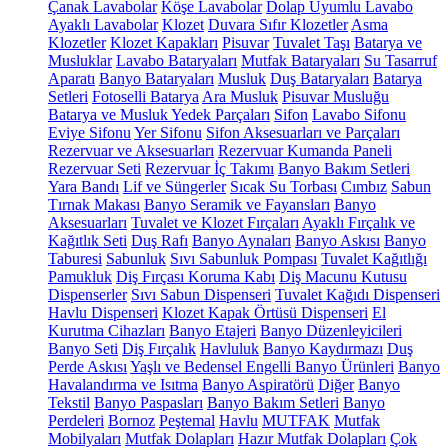
Çanak Lavabolar
Köşe Lavabolar
Dolap Uyumlu Lavabo
Ayaklı Lavabolar
Klozet
Duvara Sıfır Klozetler
Asma
Klozetler
Klozet Kapakları
Pisuvar
Tuvalet Taşı
Batarya ve
Musluklar
Lavabo Bataryaları
Mutfak Bataryaları
Su Tasarruf
Aparatı
Banyo Bataryaları
Musluk
Duş Bataryaları
Batarya
Setleri
Fotoselli Batarya
Ara Musluk
Pisuvar Musluğu
Batarya ve Musluk Yedek Parçaları
Sifon
Lavabo Sifonu
Eviye Sifonu
Yer Sifonu
Sifon Aksesuarları ve Parçaları
Rezervuar ve Aksesuarları
Rezervuar Kumanda Paneli
Rezervuar Seti
Rezervuar İç Takımı
Banyo Bakım Setleri
Yara Bandı
Lif ve Süngerler
Sıcak Su Torbası
Cımbız
Sabun
Tırnak Makası
Banyo Seramik ve Fayansları
Banyo
Aksesuarları
Tuvalet ve Klozet Fırçaları
Ayaklı Fırçalık ve
Kağıtlık Seti
Duş Rafı
Banyo Aynaları
Banyo Askısı
Banyo
Taburesi
Sabunluk
Sıvı Sabunluk Pompası
Tuvalet Kağıtlığı
Pamukluk
Diş Fırçası Koruma Kabı
Diş Macunu Kutusu
Dispenserler
Sıvı Sabun Dispenseri
Tuvalet Kağıdı Dispenseri
Havlu Dispenseri
Klozet Kapak Örtüsü Dispenseri
El
Kurutma Cihazları
Banyo Etajeri
Banyo Düzenleyicileri
Banyo Seti
Diş Fırçalık
Havluluk
Banyo Kaydırmazı
Duş
Perde Askısı
Yaşlı ve Bedensel Engelli Banyo Ürünleri
Banyo
Havalandırma ve Isıtma
Banyo Aspiratörü
Diğer
Banyo
Tekstil
Banyo Paspasları
Banyo Bakım Setleri
Banyo
Perdeleri
Bornoz
Peştemal
Havlu
MUTFAK
Mutfak
Mobilyaları
Mutfak Dolapları
Hazır Mutfak Dolapları
Çok