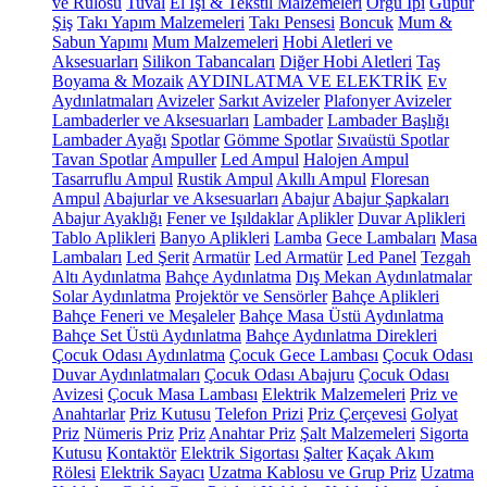
ve Rulosu
Tuval
El İşi & Tekstil Malzemeleri
Örgü İpi
Güpür
Şiş
Takı Yapım Malzemeleri
Takı Pensesi
Boncuk
Mum &
Sabun Yapımı
Mum Malzemeleri
Hobi Aletleri ve
Aksesuarları
Silikon Tabancaları
Diğer Hobi Aletleri
Taş
Boyama & Mozaik
AYDINLATMA VE ELEKTRİK
Ev
Aydınlatmaları
Avizeler
Sarkıt Avizeler
Plafonyer Avizeler
Lambaderler ve Aksesuarları
Lambader
Lambader Başlığı
Lambader Ayağı
Spotlar
Gömme Spotlar
Sıvaüstü Spotlar
Tavan Spotlar
Ampuller
Led Ampul
Halojen Ampul
Tasarruflu Ampul
Rustik Ampul
Akıllı Ampul
Floresan
Ampul
Abajurlar ve Aksesuarları
Abajur
Abajur Şapkaları
Abajur Ayaklığı
Fener ve Işıldaklar
Aplikler
Duvar Aplikleri
Tablo Aplikleri
Banyo Aplikleri
Lamba
Gece Lambaları
Masa
Lambaları
Led Şerit
Armatür
Led Armatür
Led Panel
Tezgah
Altı Aydınlatma
Bahçe Aydınlatma
Dış Mekan Aydınlatmalar
Solar Aydınlatma
Projektör ve Sensörler
Bahçe Aplikleri
Bahçe Feneri ve Meşaleler
Bahçe Masa Üstü Aydınlatma
Bahçe Set Üstü Aydınlatma
Bahçe Aydınlatma Direkleri
Çocuk Odası Aydınlatma
Çocuk Gece Lambası
Çocuk Odası
Duvar Aydınlatmaları
Çocuk Odası Abajuru
Çocuk Odası
Avizesi
Çocuk Masa Lambası
Elektrik Malzemeleri
Priz ve
Anahtarlar
Priz Kutusu
Telefon Prizi
Priz Çerçevesi
Golyat
Priz
Nümeris Priz
Priz
Anahtar Priz
Şalt Malzemeleri
Sigorta
Kutusu
Kontaktör
Elektrik Sigortası
Şalter
Kaçak Akım
Rölesi
Elektrik Sayacı
Uzatma Kablosu ve Grup Priz
Uzatma