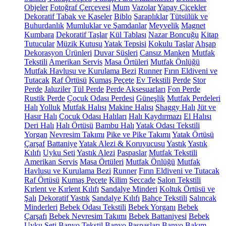
Objeler
Fotoğraf Çerçevesi
Mum
Vazolar
Yapay Çiçekler
Dekoratif Tabak ve Kaseler
Biblo
Şaraplıklar
Tütsülük ve
Buhurdanlık
Mumluklar ve Şamdanlar
Meyvelik
Magnet
Kumbara
Dekoratif Taşlar
Kül Tablası
Nazar Boncuğu
Kitap
Tutucular
Müzik Kutusu
Yatak Tepsisi
Kokulu Taşlar
Ahşap
Dekorasyon Ürünleri
Duvar Süsleri
Cansız Manken
Mutfak
Tekstili
Amerikan Servis
Masa Örtüleri
Mutfak Önlüğü
Mutfak Havlusu ve Kurulama Bezi
Runner
Fırın Eldiveni ve
Tutacak
Raf Örtüsü
Kumaş Peçete
Ev Tekstili
Perde
Stor
Perde
Jaluziler
Tül Perde
Perde Aksesuarları
Fon Perde
Rustik Perde
Çocuk Odası Perdesi
Güneşlik
Mutfak Perdeleri
Halı
Yolluk
Mutfak Halısı
Makine Halısı
Shaggy Halı
Jüt ve
Hasır Halı
Çocuk Odası Halıları
Halı Kaydırmazı
El Halısı
Deri Halı
Halı Örtüsü
Bambu Halı
Yatak Odası Tekstili
Yorgan
Nevresim Takımı
Pike ve Pike Takımı
Yatak Örtüsü
Çarşaf
Battaniye
Yatak Alezi & Koruyucusu
Yastık
Yastık
Kılıfı
Uyku Seti
Yastık Alezi
Paspaslar
Mutfak Tekstili
Amerikan Servis
Masa Örtüleri
Mutfak Önlüğü
Mutfak
Havlusu ve Kurulama Bezi
Runner
Fırın Eldiveni ve Tutacak
Raf Örtüsü
Kumaş Peçete
Kilim
Seccade
Salon Tekstili
Kırlent ve Kırlent Kılıfı
Sandalye Minderi
Koltuk Örtüsü ve
Şalı
Dekoratif Yastık
Sandalye Kılıfı
Bahçe Tekstili
Salıncak
Minderleri
Bebek Odası Tekstili
Bebek Yorganı
Bebek
Çarşafı
Bebek Nevresim Takımı
Bebek Battaniyesi
Bebek
Uyku Seti
Banyo Tekstil
Banyo Paspasları
Banyo Bakım