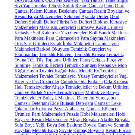
Dosya
Etiketlik
Okul Malzemeleri
Yazı Tahtası
Tahta Silgisi
Sıvı Yapıştırıcılar
Tebeşir
Suluk
Resim Çantası
Pano
Okul
Çantası
Kalem Kutusu
Beslenme Çantası
Resim Boyaları ve
Resim Boya Malzemeleri
Selobant
Ajanda
Defter
Okul
Defteri
Spiralli Defter
Fihrist
Not Defteri
Bloknot
Kırtasiye
Malzemeleri
Masaüstü Gereçleri
Kırtasiye Kağıt Ürünleri
Kırtasiye Seti
Kalem ve Yazı Gereçleri
Koli Bandı Makinesi
Para Makineleri
Para Çekmeceleri
Para Sayma Makineleri
Ofis Sarf Ürünleri
Evrak İmha Makineleri
Laminasyon
Makineleri
Barkod Okuyucu
Temizlik Gereçleri ve
Ekipmanları
Temizlik Eldiveni
Temizlik Kovası
Temizlik,
Ovma Teli
Tüy Toplama Ürünleri
Faraş
Çekpas
Fırça ve
Süpürge
Temizlik Bezleri
Temizlik Süngeri
Paspas ve Mop
Kâğıt Havlu
Tuvalet Kağıdı
Islak Mendil
Ev Temizlik
Malzemeleri
Tuvalet Temizleyici
Yüzey Temizleyiciler
Yağ,
Kireç ve Pas Çözücüler
Çubuklu Oda Kokusu
Oda Kokusu
Halı Temizleyiciler
Ahşap Temizleyiciler ve Bakım Ürünleri
Cam ve Parlak Yüzey Temizleyiciler
Mutfak ve Banyo
Temizleyiciler
Bulaşık Makinesi Deterjanı
Yumuşatıcı
Çamaşır Deterjanı
Elde Bulaşık Deterjanı
Çamaşır Leke
Çıkarıcılar
Kolonya
Pazar Arabası ve Çantası
Eğlence
Ürünleri
Parti Malzemeleri
Puzzle
Hobi Malzemeleri
Hobi
Boya ve Resim Malzemeleri
Ahşap Boyaları
Akrilik Boyalar
Sulu Boya
Yağlı Boya Seti
Eskitme Boyası
Cam ve Seramik
Boyaları
Metalik Boya
Şövale
Kumaş Boyaları
Resim Fırçası