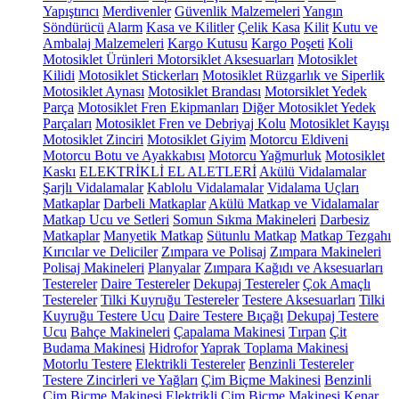
Yapıştırıcı
Merdivenler
Güvenlik Malzemeleri
Yangın
Söndürücü
Alarm
Kasa ve Kilitler
Çelik Kasa
Kilit
Kutu ve
Ambalaj Malzemeleri
Kargo Kutusu
Kargo Poşeti
Koli
Motosiklet Ürünleri
Motorsiklet Aksesuarları
Motosiklet
Kilidi
Motosiklet Stickerları
Motosiklet Rüzgarlık ve Siperlik
Motosiklet Aynası
Motosiklet Brandası
Motorsiklet Yedek
Parça
Motosiklet Fren Ekipmanları
Diğer Motosiklet Yedek
Parçaları
Motosiklet Fren ve Debriyaj Kolu
Motosiklet Kayışı
Motosiklet Zinciri
Motosiklet Giyim
Motorcu Eldiveni
Motorcu Botu ve Ayakkabısı
Motorcu Yağmurluk
Motosiklet
Kaskı
ELEKTRİKLİ EL ALETLERİ
Akülü Vidalamalar
Şarjlı Vidalamalar
Kablolu Vidalamalar
Vidalama Uçları
Matkaplar
Darbeli Matkaplar
Akülü Matkap ve Vidalamalar
Matkap Ucu ve Setleri
Somun Sıkma Makineleri
Darbesiz
Matkaplar
Manyetik Matkap
Sütunlu Matkap
Matkap Tezgahı
Kırıcılar ve Deliciler
Zımpara ve Polisaj
Zımpara Makineleri
Polisaj Makineleri
Planyalar
Zımpara Kağıdı ve Aksesuarları
Testereler
Daire Testereler
Dekupaj Testereler
Çok Amaçlı
Testereler
Tilki Kuyruğu Testereler
Testere Aksesuarları
Tilki
Kuyruğu Testere Ucu
Daire Testere Bıçağı
Dekupaj Testere
Ucu
Bahçe Makineleri
Çapalama Makinesi
Tırpan
Çit
Budama Makinesi
Hidrofor
Yaprak Toplama Makinesi
Motorlu Testere
Elektrikli Testereler
Benzinli Testereler
Testere Zincirleri ve Yağları
Çim Biçme Makinesi
Benzinli
Çim Biçme Makinesi
Elektrikli Çim Biçme Makinesi
Kenar