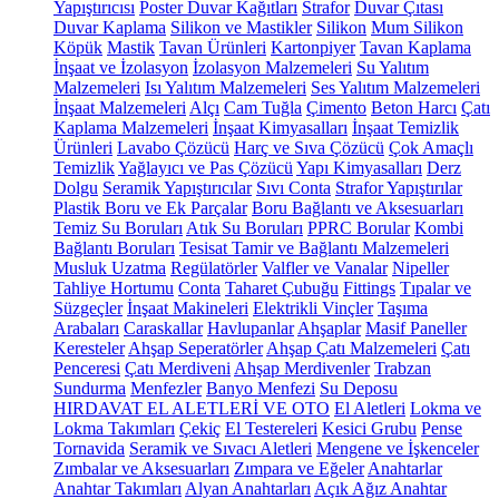
Yapıştırıcısı
Poster Duvar Kağıtları
Strafor
Duvar Çıtası
Duvar Kaplama
Silikon ve Mastikler
Silikon
Mum Silikon
Köpük
Mastik
Tavan Ürünleri
Kartonpiyer
Tavan Kaplama
İnşaat ve İzolasyon
İzolasyon Malzemeleri
Su Yalıtım
Malzemeleri
Isı Yalıtım Malzemeleri
Ses Yalıtım Malzemeleri
İnşaat Malzemeleri
Alçı
Cam Tuğla
Çimento
Beton Harcı
Çatı
Kaplama Malzemeleri
İnşaat Kimyasalları
İnşaat Temizlik
Ürünleri
Lavabo Çözücü
Harç ve Sıva Çözücü
Çok Amaçlı
Temizlik
Yağlayıcı ve Pas Çözücü
Yapı Kimyasalları
Derz
Dolgu
Seramik Yapıştırıcılar
Sıvı Conta
Strafor Yapıştırılar
Plastik Boru ve Ek Parçalar
Boru Bağlantı ve Aksesuarları
Temiz Su Boruları
Atık Su Boruları
PPRC Borular
Kombi
Bağlantı Boruları
Tesisat Tamir ve Bağlantı Malzemeleri
Musluk Uzatma
Regülatörler
Valfler ve Vanalar
Nipeller
Tahliye Hortumu
Conta
Taharet Çubuğu
Fittings
Tıpalar ve
Süzgeçler
İnşaat Makineleri
Elektrikli Vinçler
Taşıma
Arabaları
Caraskallar
Havlupanlar
Ahşaplar
Masif Paneller
Keresteler
Ahşap Seperatörler
Ahşap Çatı Malzemeleri
Çatı
Penceresi
Çatı Merdiveni
Ahşap Merdivenler
Trabzan
Sundurma
Menfezler
Banyo Menfezi
Su Deposu
HIRDAVAT EL ALETLERİ VE OTO
El Aletleri
Lokma ve
Lokma Takımları
Çekiç
El Testereleri
Kesici Grubu
Pense
Tornavida
Seramik ve Sıvacı Aletleri
Mengene ve İşkenceler
Zımbalar ve Aksesuarları
Zımpara ve Eğeler
Anahtarlar
Anahtar Takımları
Alyan Anahtarları
Açık Ağız Anahtar