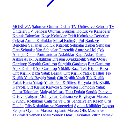
MOBİLYA
Salon ve Oturma Odası
TV Ünitesi ve Sehpası
Tv
Üniteleri
TV Sehpası
Oturma Grupları
Koltuk ve Kanepeler
Koltuk Takımları
Köşe Koltuklar
Tekli Koltuk ve Berjerler
Çekyat
Armut Koltuklar
Masaj Koltuğu
Puf
Bank ve
Benchler
Sallanan Koltuk
Kitaplık
Sehpalar
Zigon Sehpalar
Orta Sehpalar
Yan Sehpalar
Gazetelik
Antre ve Hol
Çok
Amaçlı Dolap
Portmantolar
Askılıklar
Kapı Askısı
Duvar
Askısı
Ayaklı Askılıklar
Dresuar
Ayakkabılık
Yatak Odası
Gardırop
Kapaklı Gardırop
Sürgülü Gardırop
Bez Gardırop
Açık Dolap
Köşe Gardırop
Yüklük
Baza
Tek Kişilik Baza
Çift Kişilik Baza
Yatak Başlığı
Çift Kişilik Yatak Başlığı
Tek
Kişilik Yatak Başlığı
Yatak
Çift Kişilik Yatak
Tek Kişilik
Yatak
Hasta Yatağı
Yatak Pedi & Şiltesi
Karyola
Tek Kişilik
Karyola
Çift Kişilik Karyola
Şifonyerler
Komodin
Yatak
Odası Takımları
Makyaj Masası
Takı Dolabı
Sandık
Paravan
Ofis ve Çalışma Mobilyaları
Çalışma ve Bilgisayar Masası
Oyuncu Koltukları
Çalışma ve Ofis Sandalyeleri
Keson
Ofis
Dolabı
Ofis Koltukları ve Kanepeleri
Ayaklı Küllükler
Laptop
Sehpası
Oyuncu Masası
Toplantı Masası
Ofis Masası ve
Takımları
Yemek Odası
Yemek Odası Takımları
Vitrin
Yemek