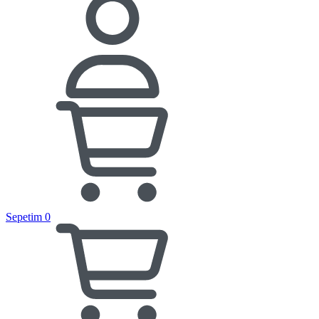
Sepetim
0