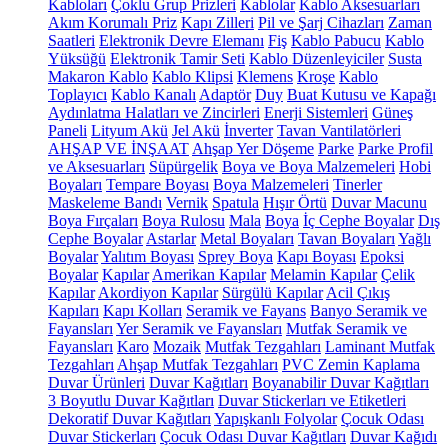
Kabloları
Çoklu Grup Prizleri
Kablolar
Kablo Aksesuarları
Akım Korumalı Priz
Kapı Zilleri
Pil ve Şarj Cihazları
Zaman
Saatleri
Elektronik Devre Elemanı
Fiş
Kablo Pabucu
Kablo
Yüksüğü
Elektronik Tamir Seti
Kablo Düzenleyiciler
Susta
Makaron Kablo
Kablo Klipsi
Klemens
Kroşe
Kablo
Toplayıcı
Kablo Kanalı
Adaptör
Duy
Buat Kutusu ve Kapağı
Aydınlatma Halatları ve Zincirleri
Enerji Sistemleri
Güneş
Paneli
Lityum Akü
Jel Akü
İnverter
Tavan Vantilatörleri
AHŞAP VE İNŞAAT
Ahşap Yer Döşeme
Parke
Parke Profil
ve Aksesuarları
Süpürgelik
Boya ve Boya Malzemeleri
Hobi
Boyaları
Tempare Boyası
Boya Malzemeleri
Tinerler
Maskeleme Bandı
Vernik
Spatula
Hışır Örtü
Duvar Macunu
Boya Fırçaları
Boya Rulosu
Mala
Boya
İç Cephe Boyalar
Dış
Cephe Boyalar
Astarlar
Metal Boyaları
Tavan Boyaları
Yağlı
Boyalar
Yalıtım Boyası
Sprey Boya
Kapı Boyası
Epoksi
Boyalar
Kapılar
Amerikan Kapılar
Melamin Kapılar
Çelik
Kapılar
Akordiyon Kapılar
Sürgülü Kapılar
Acil Çıkış
Kapıları
Kapı Kolları
Seramik ve Fayans
Banyo Seramik ve
Fayansları
Yer Seramik ve Fayansları
Mutfak Seramik ve
Fayansları
Karo
Mozaik
Mutfak Tezgahları
Laminant Mutfak
Tezgahları
Ahşap Mutfak Tezgahları
PVC Zemin Kaplama
Duvar Ürünleri
Duvar Kağıtları
Boyanabilir Duvar Kağıtları
3 Boyutlu Duvar Kağıtları
Duvar Stickerları ve Etiketleri
Dekoratif Duvar Kağıtları
Yapışkanlı Folyolar
Çocuk Odası
Duvar Stickerları
Çocuk Odası Duvar Kağıtları
Duvar Kağıdı