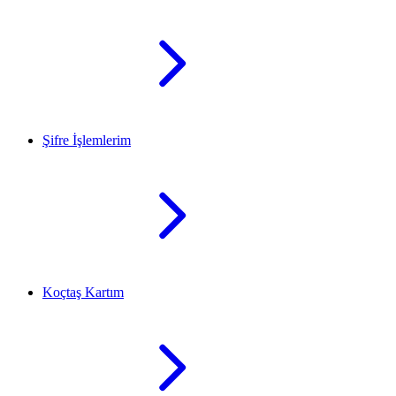
Şifre İşlemlerim
Koçtaş Kartım