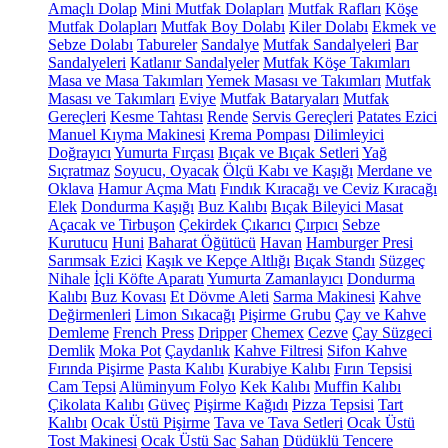
Amaçlı Dolap
Mini Mutfak Dolapları
Mutfak Rafları
Köşe
Mutfak Dolapları
Mutfak Boy Dolabı
Kiler Dolabı
Ekmek ve
Sebze Dolabı
Tabureler
Sandalye
Mutfak Sandalyeleri
Bar
Sandalyeleri
Katlanır Sandalyeler
Mutfak Köşe Takımları
Masa ve Masa Takımları
Yemek Masası ve Takımları
Mutfak
Masası ve Takımları
Eviye
Mutfak Bataryaları
Mutfak
Gereçleri
Kesme Tahtası
Rende
Servis Gereçleri
Patates Ezici
Manuel Kıyma Makinesi
Krema Pompası
Dilimleyici
Doğrayıcı
Yumurta Fırçası
Bıçak ve Bıçak Setleri
Yağ
Sıçratmaz
Soyucu, Oyacak
Ölçü Kabı ve Kaşığı
Merdane ve
Oklava
Hamur Açma Matı
Fındık Kıracağı ve Ceviz Kıracağı
Elek
Dondurma Kaşığı
Buz Kalıbı
Bıçak Bileyici Masat
Açacak ve Tirbuşon
Çekirdek Çıkarıcı
Çırpıcı
Sebze
Kurutucu
Huni
Baharat Öğütücü
Havan
Hamburger Presi
Sarımsak Ezici
Kaşık ve Kepçe Altlığı
Bıçak Standı
Süzgeç
Nihale
İçli Köfte Aparatı
Yumurta Zamanlayıcı
Dondurma
Kalıbı
Buz Kovası
Et Dövme Aleti
Sarma Makinesi
Kahve
Değirmenleri
Limon Sıkacağı
Pişirme Grubu
Çay ve Kahve
Demleme
French Press
Dripper
Chemex
Cezve
Çay Süzgeci
Demlik
Moka Pot
Çaydanlık
Kahve Filtresi
Sifon Kahve
Fırında Pişirme
Pasta Kalıbı
Kurabiye Kalıbı
Fırın Tepsisi
Cam Tepsi
Alüminyum Folyo
Kek Kalıbı
Muffin Kalıbı
Çikolata Kalıbı
Güveç
Pişirme Kağıdı
Pizza Tepsisi
Tart
Kalıbı
Ocak Üstü Pişirme
Tava ve Tava Setleri
Ocak Üstü
Tost Makinesi
Ocak Üstü Sac
Sahan
Düdüklü Tencere