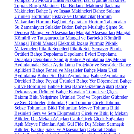
Pompası
Su Motoru
Hasat Makinesi
Dal Öğütme Makinesi
Toprak Burgu Makinesi
Dal Budama Makinesi
İlaçlama
Makineleri
Bahçe İş ve İnşaat Makineleri
Bahçe Sulama
Ürünleri
Hortumlar
Fıskiye ve Damlatıcılar
Hortum
Makaraları
Hortum Bağlantı Aparatları
Hortum Tabancaları
Su Zamanlayıcı
Sulaklar
Bidon
Bahçe Musluğu
Şişme Su
Deposu
Mangal ve Aksesuarları
Mangal Aksesuarları
Mangal
Kömürü ve Tutuşturucular
Mangal ve Barbekü
Kömürlü
Mangal
Tüplü Mangal
Elektrikli Izgara
Pürmüz
Piknik
Malzemeleri
Piknik Sepetleri
Piknik Seti
Semaver
Piknik
Örtüleri
Bahçe Depolama
Depolama Evleri
Depolama
Dolapları
Depolama Sandığı
Bahçe Aydınlatma
Dış Mekan
Aydınlatmalar
Solar Aydınlatma
Projektör ve Sensörler
Bahçe
Aplikleri
Bahçe Feneri ve Meşaleler
Bahçe Masa Üstü
Aydınlatma
Bahçe Set Üstü Aydınlatma
Bahçe Aydınlatma
Direkleri
Bahçe Peyzaj Ürünleri
Bahçe Yer Döşemeleri
Bahçe
Çit ve Bordürleri
Bahçe Filesi
Bahçe Gizleme Ağları
Bahçe
Dekorasyon Ürünleri
Bahçe Kovaları
Toprak ve Çiçek
Bakımı
Bitki Yetiştirme Ürünleri
Torf ve Topraklar
Gübreler
ve Sıvı Gübreler
Tohumlar
Çim Tohumu
Çiçek Tohumu
Sebze Tohumları
Bitki Tohumları
Meyve Tohumu
Bitki
Besinleri
Sera ve Sera Ekipmanları
Çiçek ve Bitki
İç Mekan
Bitkileri
Dış Mekan Ağaçları
Canlı Çiçek
Çiçek Soğanları
Aşılı Meyve Fidanları
Aşılı Gül
Fide
Dış Mekan Sarmaşık
Bitkileri
Kaktüs
Saksı ve Aksesuarları
Dekoratif Saksı