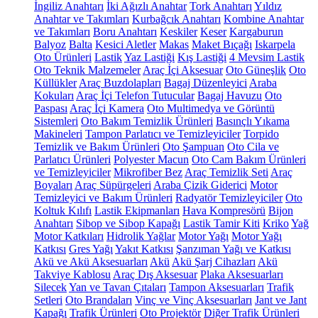
İngiliz Anahtarı
İki Ağızlı Anahtar
Tork Anahtarı
Yıldız
Anahtar ve Takımları
Kurbağcık Anahtarı
Kombine Anahtar
ve Takımları
Boru Anahtarı
Keskiler
Keser
Kargaburun
Balyoz
Balta
Kesici Aletler
Makas
Maket Bıçağı
Iskarpela
Oto Ürünleri
Lastik
Yaz Lastiği
Kış Lastiği
4 Mevsim Lastik
Oto Teknik Malzemeler
Araç İçi Aksesuar
Oto Güneşlik
Oto
Küllükler
Araç Buzdolapları
Bagaj Düzenleyici
Araba
Kokuları
Araç İçi Telefon Tutucular
Bagaj Havuzu
Oto
Paspası
Araç İçi Kamera
Oto Multimedya ve Görüntü
Sistemleri
Oto Bakım Temizlik Ürünleri
Basınçlı Yıkama
Makineleri
Tampon Parlatıcı ve Temizleyiciler
Torpido
Temizlik ve Bakım Ürünleri
Oto Şampuan
Oto Cila ve
Parlatıcı Ürünleri
Polyester Macun
Oto Cam Bakım Ürünleri
ve Temizleyiciler
Mikrofiber Bez
Araç Temizlik Seti
Araç
Boyaları
Araç Süpürgeleri
Araba Çizik Giderici
Motor
Temizleyici ve Bakım Ürünleri
Radyatör Temizleyiciler
Oto
Koltuk Kılıfı
Lastik Ekipmanları
Hava Kompresörü
Bijon
Anahtarı
Sibop ve Sibop Kapağı
Lastik Tamir Kiti
Kriko
Yağ
Motor Katkıları
Hidrolik Yağlar
Motor Yağı
Motor Yağı
Katkısı
Gres Yağı
Yakıt Katkısı
Şanzıman Yağı ve Katkısı
Akü ve Akü Aksesuarları
Akü
Akü Şarj Cihazları
Akü
Takviye Kablosu
Araç Dış Aksesuar
Plaka Aksesuarları
Silecek
Yan ve Tavan Çıtaları
Tampon Aksesuarları
Trafik
Setleri
Oto Brandaları
Vinç ve Vinç Aksesuarları
Jant ve Jant
Kapağı
Trafik Ürünleri
Oto Projektör
Diğer Trafik Ürünleri