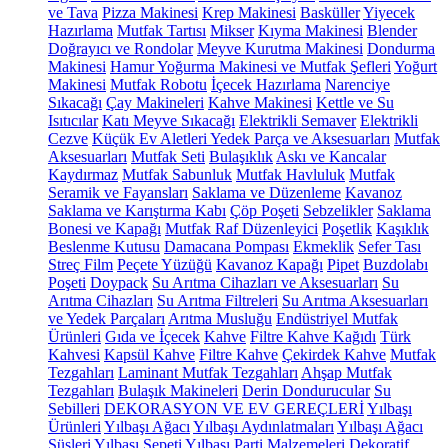
ve Tava
Pizza Makinesi
Krep Makinesi
Basküller
Yiyecek
Hazırlama
Mutfak Tartısı
Mikser
Kıyma Makinesi
Blender
Doğrayıcı ve Rondolar
Meyve Kurutma Makinesi
Dondurma
Makinesi
Hamur Yoğurma Makinesi ve Mutfak Şefleri
Yoğurt
Makinesi
Mutfak Robotu
İçecek Hazırlama
Narenciye
Sıkacağı
Çay Makineleri
Kahve Makinesi
Kettle ve Su
Isıtıcılar
Katı Meyve Sıkacağı
Elektrikli Semaver
Elektrikli
Cezve
Küçük Ev Aletleri Yedek Parça ve Aksesuarları
Mutfak
Aksesuarları
Mutfak Seti
Bulaşıklık
Askı ve Kancalar
Kaydırmaz
Mutfak Sabunluk
Mutfak Havluluk
Mutfak
Seramik ve Fayansları
Saklama ve Düzenleme
Kavanoz
Saklama ve Karıştırma Kabı
Çöp Poşeti
Sebzelikler
Saklama
Bonesi ve Kapağı
Mutfak Raf Düzenleyici
Poşetlik
Kaşıklık
Beslenme Kutusu
Damacana Pompası
Ekmeklik
Sefer Tası
Streç Film
Peçete Yüzüğü
Kavanoz Kapağı
Pipet
Buzdolabı
Poşeti
Doypack
Su Arıtma Cihazları ve Aksesuarları
Su
Arıtma Cihazları
Su Arıtma Filtreleri
Su Arıtma Aksesuarları
ve Yedek Parçaları
Arıtma Musluğu
Endüstriyel Mutfak
Ürünleri
Gıda ve İçecek
Kahve
Filtre Kahve Kağıdı
Türk
Kahvesi
Kapsül Kahve
Filtre Kahve
Çekirdek Kahve
Mutfak
Tezgahları
Laminant Mutfak Tezgahları
Ahşap Mutfak
Tezgahları
Bulaşık Makineleri
Derin Dondurucular
Su
Sebilleri
DEKORASYON VE EV GEREÇLERİ
Yılbaşı
Ürünleri
Yılbaşı Ağacı
Yılbaşı Aydınlatmaları
Yılbaşı Ağacı
Süsleri
Yılbaşı Sepeti
Yılbaşı Parti Malzemeleri
Dekoratif