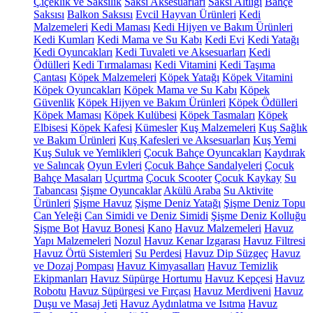
Çiçeklik ve Saksılık
Saksı Aksesuarları
Saksı Altlığı
Bahçe
Saksısı
Balkon Saksısı
Evcil Hayvan Ürünleri
Kedi
Malzemeleri
Kedi Maması
Kedi Hijyen ve Bakım Ürünleri
Kedi Kumları
Kedi Mama ve Su Kabı
Kedi Evi
Kedi Yatağı
Kedi Oyuncakları
Kedi Tuvaleti ve Aksesuarları
Kedi
Ödülleri
Kedi Tırmalaması
Kedi Vitamini
Kedi Taşıma
Çantası
Köpek Malzemeleri
Köpek Yatağı
Köpek Vitamini
Köpek Oyuncakları
Köpek Mama ve Su Kabı
Köpek
Güvenlik
Köpek Hijyen ve Bakım Ürünleri
Köpek Ödülleri
Köpek Maması
Köpek Kulübesi
Köpek Tasmaları
Köpek
Elbisesi
Köpek Kafesi
Kümesler
Kuş Malzemeleri
Kuş Sağlık
ve Bakım Ürünleri
Kuş Kafesleri ve Aksesuarları
Kuş Yemi
Kuş Suluk ve Yemlikleri
Çocuk Bahçe Oyuncakları
Kaydırak
ve Salıncak
Oyun Evleri
Çocuk Bahçe Sandalyeleri
Çocuk
Bahçe Masaları
Uçurtma
Çocuk Scooter
Çocuk Kaykay
Su
Tabancası
Şişme Oyuncaklar
Akülü Araba
Su Aktivite
Ürünleri
Şişme Havuz
Şişme Deniz Yatağı
Şişme Deniz Topu
Can Yeleği
Can Simidi ve Deniz Simidi
Şişme Deniz Kolluğu
Şişme Bot
Havuz Bonesi
Kano
Havuz Malzemeleri
Havuz
Yapı Malzemeleri
Nozul
Havuz Kenar Izgarası
Havuz Filtresi
Havuz Örtü Sistemleri
Su Perdesi
Havuz Dip Süzgeç
Havuz
ve Dozaj Pompası
Havuz Kimyasalları
Havuz Temizlik
Ekipmanları
Havuz Süpürge Hortumu
Havuz Kepçesi
Havuz
Robotu
Havuz Süpürgesi ve Fırçası
Havuz Merdiveni
Havuz
Duşu ve Masaj Jeti
Havuz Aydınlatma ve Isıtma
Havuz