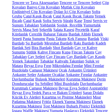
Tencere ve Tava Aksesuarları
Tencere ve Tencere Setleri
Çöp
Kovaları
Banyo Çöp Kovaları
Mutfak Çöp Kovaları
Endüstriyel Çöp Kovaları
Dolap İçi Çöp Kovaları
Sofra
Grubu
Çatal,Kaşık,Bıçak
Çatal Kaşık Bıçak Takımı
Yemek
Bıçağı
Çatal
Kaşık
Sofra Servis
Sürahi
Kase
Tepsi
Servis ve
Sunum Tabakları
Yağdanlık
Sosluk, Reçellik
Yumurtalık
Servis Maşa Seti
Şekerlik
Salata Kasesi
Peçetelik
Karaf
Kürdanlık
Çerezlik
Baharat Takımı
Bardak Altlığı
Ekmek
Sepeti
Pasta Sunumu
Pasta Takımı
Kek Fanusu
Bardak
Viski
Bardağı
Su Bardağı
Meşrubat Bardağı
Rakı Bardağı
Kadeh
Bardak Seti
Bira Bardağı
Shot Bardağı
Çay ve Kahve
Sunumu
Sütlük
Kahve Fincanı
Kupa
Fincan Takımı
Çay
Tabakları
Çay Setleri
Çay Fincanı
Çay Bardağı
Çay Kaşığı
Yemek Takımları
Tabaklar
Kahvaltı Takımları
Suluk ve
Matara
Beyaz Eşya
Fırın
Mikrodalga Fırınlar
Mini Fırınlar
Buzdolabı
Çamaşır Makinesi
Ocak
Ankastre Ürünleri
Ankastre Setler
Ankastre Ocaklar
Ankastre Fırınlar
Ankastre
Davlumbazlar
Bulaşık Makineleri
Kurutma Makinesi
Derin
Dondurucular
Su Sebilleri
Mini Buzdolabı
Davlumbazlar
Kurutmalı Çamaşır Makinesi
Beyaz Eşya Setleri
Aspiratörler
Beyaz Eşya Yedek Parça ve Bakım Ürünleri
Şarap Dolabı
Küçük Ev Aletleri
Kızartma ve Pişirme Makineleri
Mısır
Patlatma Makinesi
Fritöz
Ekmek Yapma Makinesi
Ekmek
Kızartma Makinesi
Tost Makinesi
Buharlı Pişirici
Elektrikli
Izgara
Waffle Makinesi
Yumurta Haşlayıcı
Elektrikli Tencere