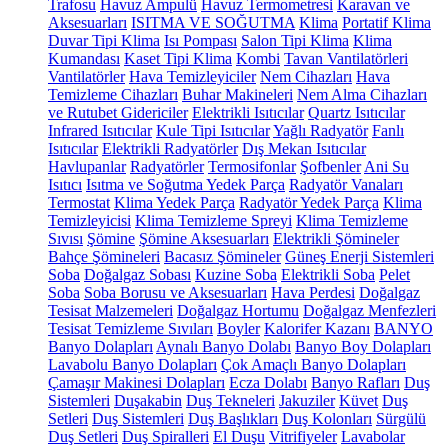
Trafosu
Havuz Ampulü
Havuz Termometresi
Karavan ve
Aksesuarları
ISITMA VE SOĞUTMA
Klima
Portatif Klima
Duvar Tipi Klima
Isı Pompası
Salon Tipi Klima
Klima
Kumandası
Kaset Tipi Klima
Kombi
Tavan Vantilatörleri
Vantilatörler
Hava Temizleyiciler
Nem Cihazları
Hava
Temizleme Cihazları
Buhar Makineleri
Nem Alma Cihazları
ve Rutubet Gidericiler
Elektrikli Isıtıcılar
Quartz Isıtıcılar
Infrared Isıtıcılar
Kule Tipi Isıtıcılar
Yağlı Radyatör
Fanlı
Isıtıcılar
Elektrikli Radyatörler
Dış Mekan Isıtıcılar
Havlupanlar
Radyatörler
Termosifonlar
Şofbenler
Ani Su
Isıtıcı
Isıtma ve Soğutma Yedek Parça
Radyatör Vanaları
Termostat
Klima Yedek Parça
Radyatör Yedek Parça
Klima
Temizleyicisi
Klima Temizleme Spreyi
Klima Temizleme
Sıvısı
Şömine
Şömine Aksesuarları
Elektrikli Şömineler
Bahçe Şömineleri
Bacasız Şömineler
Güneş Enerji Sistemleri
Soba
Doğalgaz Sobası
Kuzine Soba
Elektrikli Soba
Pelet
Soba
Soba Borusu ve Aksesuarları
Hava Perdesi
Doğalgaz
Tesisat Malzemeleri
Doğalgaz Hortumu
Doğalgaz Menfezleri
Tesisat Temizleme Sıvıları
Boyler
Kalorifer Kazanı
BANYO
Banyo Dolapları
Aynalı Banyo Dolabı
Banyo Boy Dolapları
Lavabolu Banyo Dolapları
Çok Amaçlı Banyo Dolapları
Çamaşır Makinesi Dolapları
Ecza Dolabı
Banyo Rafları
Duş
Sistemleri
Duşakabin
Duş Tekneleri
Jakuziler
Küvet
Duş
Setleri
Duş Sistemleri
Duş Başlıkları
Duş Kolonları
Sürgülü
Duş Setleri
Duş Spiralleri
El Duşu
Vitrifiyeler
Lavabolar