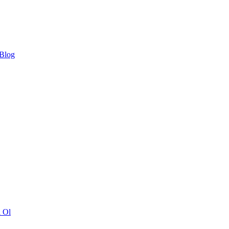
 Blog
ı Ol