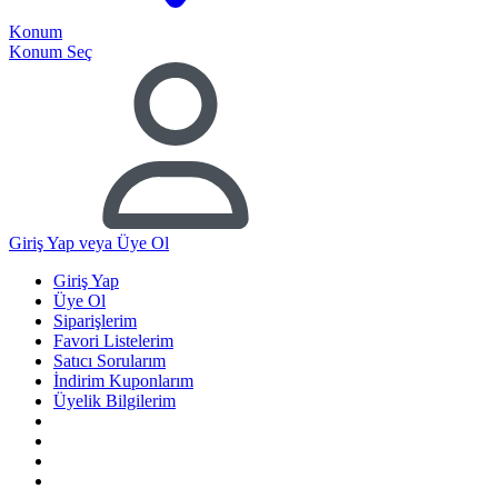
Konum
Konum Seç
Giriş Yap
veya Üye Ol
Giriş Yap
Üye Ol
Siparişlerim
Favori Listelerim
Satıcı Sorularım
İndirim Kuponlarım
Üyelik Bilgilerim