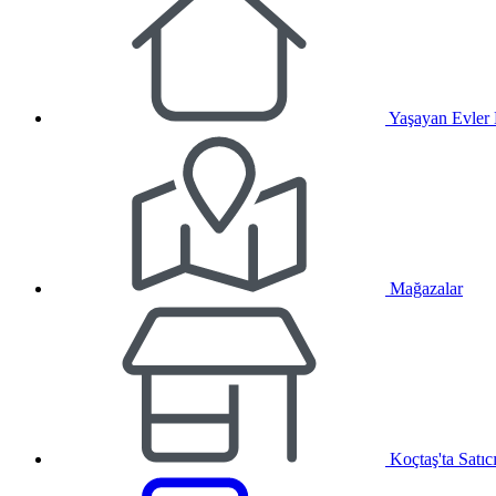
Yaşayan Evler
Mağazalar
Koçtaş'ta Satıc