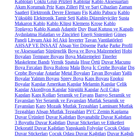
Kabloları
Çoklu Grup Prizleri
Kablolar
Kablo Aksesuarları
Akım Korumalı Priz
Kapı Zilleri
Pil ve Şarj Cihazları
Zaman
Saatleri
Elektronik Devre Elemanı
Fiş
Kablo Pabucu
Kablo
Yüksüğü
Elektronik Tamir Seti
Kablo Düzenleyiciler
Susta
Makaron Kablo
Kablo Klipsi
Klemens
Kroşe
Kablo
Toplayıcı
Kablo Kanalı
Adaptör
Duy
Buat Kutusu ve Kapağı
Aydınlatma Halatları ve Zincirleri
Enerji Sistemleri
Güneş
Paneli
Lityum Akü
Jel Akü
İnverter
Tavan Vantilatörleri
AHŞAP VE İNŞAAT
Ahşap Yer Döşeme
Parke
Parke Profil
ve Aksesuarları
Süpürgelik
Boya ve Boya Malzemeleri
Hobi
Boyaları
Tempare Boyası
Boya Malzemeleri
Tinerler
Maskeleme Bandı
Vernik
Spatula
Hışır Örtü
Duvar Macunu
Boya Fırçaları
Boya Rulosu
Mala
Boya
İç Cephe Boyalar
Dış
Cephe Boyalar
Astarlar
Metal Boyaları
Tavan Boyaları
Yağlı
Boyalar
Yalıtım Boyası
Sprey Boya
Kapı Boyası
Epoksi
Boyalar
Kapılar
Amerikan Kapılar
Melamin Kapılar
Çelik
Kapılar
Akordiyon Kapılar
Sürgülü Kapılar
Acil Çıkış
Kapıları
Kapı Kolları
Seramik ve Fayans
Banyo Seramik ve
Fayansları
Yer Seramik ve Fayansları
Mutfak Seramik ve
Fayansları
Karo
Mozaik
Mutfak Tezgahları
Laminant Mutfak
Tezgahları
Ahşap Mutfak Tezgahları
PVC Zemin Kaplama
Duvar Ürünleri
Duvar Kağıtları
Boyanabilir Duvar Kağıtları
3 Boyutlu Duvar Kağıtları
Duvar Stickerları ve Etiketleri
Dekoratif Duvar Kağıtları
Yapışkanlı Folyolar
Çocuk Odası
Duvar Stickerları
Çocuk Odası Duvar Kağıtları
Duvar Kağıdı