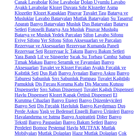
Çanak Lavabolar
Köşe Lavabolar
Dolap Uyumlu Lavabo
Ayaklı Lavabolar
Klozet
Duvara Sıfır Klozetler
Asma
Klozetler
Klozet Kapakları
Pisuvar
Tuvalet Taşı
Batarya ve
Musluklar
Lavabo Bataryaları
Mutfak Bataryaları
Su Tasarruf
Aparatı
Banyo Bataryaları
Musluk
Duş Bataryaları
Batarya
Setleri
Fotoselli Batarya
Ara Musluk
Pisuvar Musluğu
Batarya ve Musluk Yedek Parçaları
Sifon
Lavabo Sifonu
Eviye Sifonu
Yer Sifonu
Sifon Aksesuarları ve Parçaları
Rezervuar ve Aksesuarları
Rezervuar Kumanda Paneli
Rezervuar Seti
Rezervuar İç Takımı
Banyo Bakım Setleri
Yara Bandı
Lif ve Süngerler
Sıcak Su Torbası
Cımbız
Sabun
Tırnak Makası
Banyo Seramik ve Fayansları
Banyo
Aksesuarları
Tuvalet ve Klozet Fırçaları
Ayaklı Fırçalık ve
Kağıtlık Seti
Duş Rafı
Banyo Aynaları
Banyo Askısı
Banyo
Taburesi
Sabunluk
Sıvı Sabunluk Pompası
Tuvalet Kağıtlığı
Pamukluk
Diş Fırçası Koruma Kabı
Diş Macunu Kutusu
Dispenserler
Sıvı Sabun Dispenseri
Tuvalet Kağıdı Dispenseri
Havlu Dispenseri
Klozet Kapak Örtüsü Dispenseri
El
Kurutma Cihazları
Banyo Etajeri
Banyo Düzenleyicileri
Banyo Seti
Diş Fırçalık
Havluluk
Banyo Kaydırmazı
Duş
Perde Askısı
Yaşlı ve Bedensel Engelli Banyo Ürünleri
Banyo
Havalandırma ve Isıtma
Banyo Aspiratörü
Diğer
Banyo
Tekstil
Banyo Paspasları
Banyo Bakım Setleri
Banyo
Perdeleri
Bornoz
Peştemal
Havlu
MUTFAK
Mutfak
Mobilyaları
Mutfak Dolapları
Hazır Mutfak Dolapları
Çok