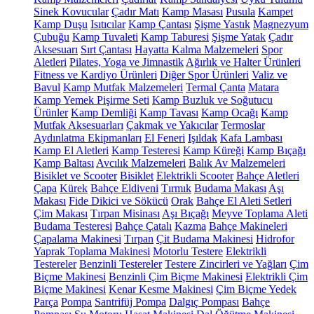
Sinek Kovucular
Çadır Matı
Kamp Masası
Pusula
Kampet
Kamp Duşu
Isıtıcılar
Kamp Çantası
Şişme Yastık
Magnezyum
Çubuğu
Kamp Tuvaleti
Kamp Taburesi
Şişme Yatak
Çadır
Aksesuarı
Sırt Çantası
Hayatta Kalma Malzemeleri
Spor
Aletleri
Pilates, Yoga ve Jimnastik
Ağırlık ve Halter Ürünleri
Fitness ve Kardiyo Ürünleri
Diğer Spor Ürünleri
Valiz ve
Bavul
Kamp Mutfak Malzemeleri
Termal Çanta
Matara
Kamp Yemek Pişirme Seti
Kamp Buzluk ve Soğutucu
Ürünler
Kamp Demliği
Kamp Tavası
Kamp Ocağı
Kamp
Mutfak Aksesuarları
Çakmak ve Yakıcılar
Termoslar
Aydınlatma Ekipmanları
El Feneri
Işıldak
Kafa Lambası
Kamp El Aletleri
Kamp Testeresi
Kamp Küreği
Kamp Bıçağı
Kamp Baltası
Avcılık Malzemeleri
Balık Av Malzemeleri
Bisiklet ve Scooter
Bisiklet
Elektrikli Scooter
Bahçe Aletleri
Çapa
Kürek
Bahçe Eldiveni
Tırmık
Budama Makası
Aşı
Makası
Fide Dikici ve Sökücü
Orak
Bahçe El Aleti Setleri
Çim Makası
Tırpan Misinası
Aşı Bıçağı
Meyve Toplama Aleti
Budama Testeresi
Bahçe Çatalı
Kazma
Bahçe Makineleri
Çapalama Makinesi
Tırpan
Çit Budama Makinesi
Hidrofor
Yaprak Toplama Makinesi
Motorlu Testere
Elektrikli
Testereler
Benzinli Testereler
Testere Zincirleri ve Yağları
Çim
Biçme Makinesi
Benzinli Çim Biçme Makinesi
Elektrikli Çim
Biçme Makinesi
Kenar Kesme Makinesi
Çim Biçme Yedek
Parça
Pompa
Santrifüj Pompa
Dalgıç Pompası
Bahçe