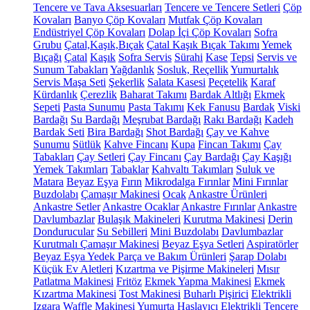
Tencere ve Tava Aksesuarları
Tencere ve Tencere Setleri
Çöp
Kovaları
Banyo Çöp Kovaları
Mutfak Çöp Kovaları
Endüstriyel Çöp Kovaları
Dolap İçi Çöp Kovaları
Sofra
Grubu
Çatal,Kaşık,Bıçak
Çatal Kaşık Bıçak Takımı
Yemek
Bıçağı
Çatal
Kaşık
Sofra Servis
Sürahi
Kase
Tepsi
Servis ve
Sunum Tabakları
Yağdanlık
Sosluk, Reçellik
Yumurtalık
Servis Maşa Seti
Şekerlik
Salata Kasesi
Peçetelik
Karaf
Kürdanlık
Çerezlik
Baharat Takımı
Bardak Altlığı
Ekmek
Sepeti
Pasta Sunumu
Pasta Takımı
Kek Fanusu
Bardak
Viski
Bardağı
Su Bardağı
Meşrubat Bardağı
Rakı Bardağı
Kadeh
Bardak Seti
Bira Bardağı
Shot Bardağı
Çay ve Kahve
Sunumu
Sütlük
Kahve Fincanı
Kupa
Fincan Takımı
Çay
Tabakları
Çay Setleri
Çay Fincanı
Çay Bardağı
Çay Kaşığı
Yemek Takımları
Tabaklar
Kahvaltı Takımları
Suluk ve
Matara
Beyaz Eşya
Fırın
Mikrodalga Fırınlar
Mini Fırınlar
Buzdolabı
Çamaşır Makinesi
Ocak
Ankastre Ürünleri
Ankastre Setler
Ankastre Ocaklar
Ankastre Fırınlar
Ankastre
Davlumbazlar
Bulaşık Makineleri
Kurutma Makinesi
Derin
Dondurucular
Su Sebilleri
Mini Buzdolabı
Davlumbazlar
Kurutmalı Çamaşır Makinesi
Beyaz Eşya Setleri
Aspiratörler
Beyaz Eşya Yedek Parça ve Bakım Ürünleri
Şarap Dolabı
Küçük Ev Aletleri
Kızartma ve Pişirme Makineleri
Mısır
Patlatma Makinesi
Fritöz
Ekmek Yapma Makinesi
Ekmek
Kızartma Makinesi
Tost Makinesi
Buharlı Pişirici
Elektrikli
Izgara
Waffle Makinesi
Yumurta Haşlayıcı
Elektrikli Tencere