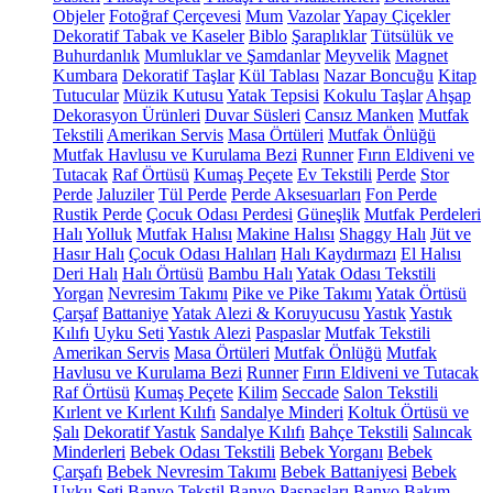
Objeler
Fotoğraf Çerçevesi
Mum
Vazolar
Yapay Çiçekler
Dekoratif Tabak ve Kaseler
Biblo
Şaraplıklar
Tütsülük ve
Buhurdanlık
Mumluklar ve Şamdanlar
Meyvelik
Magnet
Kumbara
Dekoratif Taşlar
Kül Tablası
Nazar Boncuğu
Kitap
Tutucular
Müzik Kutusu
Yatak Tepsisi
Kokulu Taşlar
Ahşap
Dekorasyon Ürünleri
Duvar Süsleri
Cansız Manken
Mutfak
Tekstili
Amerikan Servis
Masa Örtüleri
Mutfak Önlüğü
Mutfak Havlusu ve Kurulama Bezi
Runner
Fırın Eldiveni ve
Tutacak
Raf Örtüsü
Kumaş Peçete
Ev Tekstili
Perde
Stor
Perde
Jaluziler
Tül Perde
Perde Aksesuarları
Fon Perde
Rustik Perde
Çocuk Odası Perdesi
Güneşlik
Mutfak Perdeleri
Halı
Yolluk
Mutfak Halısı
Makine Halısı
Shaggy Halı
Jüt ve
Hasır Halı
Çocuk Odası Halıları
Halı Kaydırmazı
El Halısı
Deri Halı
Halı Örtüsü
Bambu Halı
Yatak Odası Tekstili
Yorgan
Nevresim Takımı
Pike ve Pike Takımı
Yatak Örtüsü
Çarşaf
Battaniye
Yatak Alezi & Koruyucusu
Yastık
Yastık
Kılıfı
Uyku Seti
Yastık Alezi
Paspaslar
Mutfak Tekstili
Amerikan Servis
Masa Örtüleri
Mutfak Önlüğü
Mutfak
Havlusu ve Kurulama Bezi
Runner
Fırın Eldiveni ve Tutacak
Raf Örtüsü
Kumaş Peçete
Kilim
Seccade
Salon Tekstili
Kırlent ve Kırlent Kılıfı
Sandalye Minderi
Koltuk Örtüsü ve
Şalı
Dekoratif Yastık
Sandalye Kılıfı
Bahçe Tekstili
Salıncak
Minderleri
Bebek Odası Tekstili
Bebek Yorganı
Bebek
Çarşafı
Bebek Nevresim Takımı
Bebek Battaniyesi
Bebek
Uyku Seti
Banyo Tekstil
Banyo Paspasları
Banyo Bakım