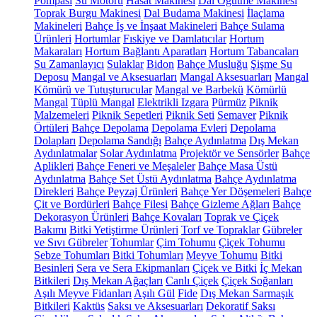
Pompası
Su Motoru
Hasat Makinesi
Dal Öğütme Makinesi
Toprak Burgu Makinesi
Dal Budama Makinesi
İlaçlama
Makineleri
Bahçe İş ve İnşaat Makineleri
Bahçe Sulama
Ürünleri
Hortumlar
Fıskiye ve Damlatıcılar
Hortum
Makaraları
Hortum Bağlantı Aparatları
Hortum Tabancaları
Su Zamanlayıcı
Sulaklar
Bidon
Bahçe Musluğu
Şişme Su
Deposu
Mangal ve Aksesuarları
Mangal Aksesuarları
Mangal
Kömürü ve Tutuşturucular
Mangal ve Barbekü
Kömürlü
Mangal
Tüplü Mangal
Elektrikli Izgara
Pürmüz
Piknik
Malzemeleri
Piknik Sepetleri
Piknik Seti
Semaver
Piknik
Örtüleri
Bahçe Depolama
Depolama Evleri
Depolama
Dolapları
Depolama Sandığı
Bahçe Aydınlatma
Dış Mekan
Aydınlatmalar
Solar Aydınlatma
Projektör ve Sensörler
Bahçe
Aplikleri
Bahçe Feneri ve Meşaleler
Bahçe Masa Üstü
Aydınlatma
Bahçe Set Üstü Aydınlatma
Bahçe Aydınlatma
Direkleri
Bahçe Peyzaj Ürünleri
Bahçe Yer Döşemeleri
Bahçe
Çit ve Bordürleri
Bahçe Filesi
Bahçe Gizleme Ağları
Bahçe
Dekorasyon Ürünleri
Bahçe Kovaları
Toprak ve Çiçek
Bakımı
Bitki Yetiştirme Ürünleri
Torf ve Topraklar
Gübreler
ve Sıvı Gübreler
Tohumlar
Çim Tohumu
Çiçek Tohumu
Sebze Tohumları
Bitki Tohumları
Meyve Tohumu
Bitki
Besinleri
Sera ve Sera Ekipmanları
Çiçek ve Bitki
İç Mekan
Bitkileri
Dış Mekan Ağaçları
Canlı Çiçek
Çiçek Soğanları
Aşılı Meyve Fidanları
Aşılı Gül
Fide
Dış Mekan Sarmaşık
Bitkileri
Kaktüs
Saksı ve Aksesuarları
Dekoratif Saksı