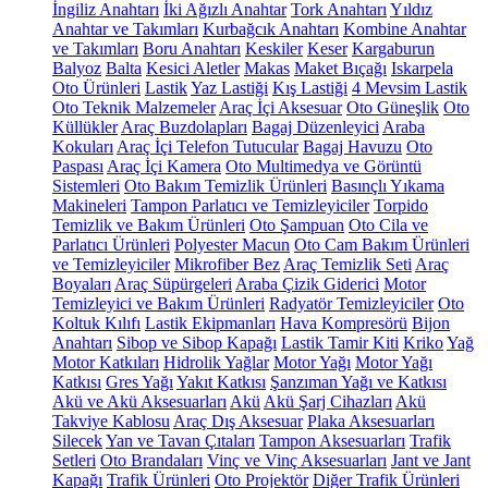
İngiliz Anahtarı
İki Ağızlı Anahtar
Tork Anahtarı
Yıldız
Anahtar ve Takımları
Kurbağcık Anahtarı
Kombine Anahtar
ve Takımları
Boru Anahtarı
Keskiler
Keser
Kargaburun
Balyoz
Balta
Kesici Aletler
Makas
Maket Bıçağı
Iskarpela
Oto Ürünleri
Lastik
Yaz Lastiği
Kış Lastiği
4 Mevsim Lastik
Oto Teknik Malzemeler
Araç İçi Aksesuar
Oto Güneşlik
Oto
Küllükler
Araç Buzdolapları
Bagaj Düzenleyici
Araba
Kokuları
Araç İçi Telefon Tutucular
Bagaj Havuzu
Oto
Paspası
Araç İçi Kamera
Oto Multimedya ve Görüntü
Sistemleri
Oto Bakım Temizlik Ürünleri
Basınçlı Yıkama
Makineleri
Tampon Parlatıcı ve Temizleyiciler
Torpido
Temizlik ve Bakım Ürünleri
Oto Şampuan
Oto Cila ve
Parlatıcı Ürünleri
Polyester Macun
Oto Cam Bakım Ürünleri
ve Temizleyiciler
Mikrofiber Bez
Araç Temizlik Seti
Araç
Boyaları
Araç Süpürgeleri
Araba Çizik Giderici
Motor
Temizleyici ve Bakım Ürünleri
Radyatör Temizleyiciler
Oto
Koltuk Kılıfı
Lastik Ekipmanları
Hava Kompresörü
Bijon
Anahtarı
Sibop ve Sibop Kapağı
Lastik Tamir Kiti
Kriko
Yağ
Motor Katkıları
Hidrolik Yağlar
Motor Yağı
Motor Yağı
Katkısı
Gres Yağı
Yakıt Katkısı
Şanzıman Yağı ve Katkısı
Akü ve Akü Aksesuarları
Akü
Akü Şarj Cihazları
Akü
Takviye Kablosu
Araç Dış Aksesuar
Plaka Aksesuarları
Silecek
Yan ve Tavan Çıtaları
Tampon Aksesuarları
Trafik
Setleri
Oto Brandaları
Vinç ve Vinç Aksesuarları
Jant ve Jant
Kapağı
Trafik Ürünleri
Oto Projektör
Diğer Trafik Ürünleri