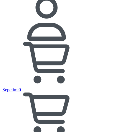
Sepetim
0