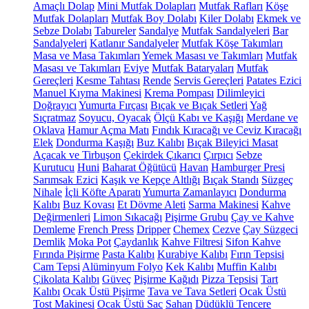
Amaçlı Dolap
Mini Mutfak Dolapları
Mutfak Rafları
Köşe
Mutfak Dolapları
Mutfak Boy Dolabı
Kiler Dolabı
Ekmek ve
Sebze Dolabı
Tabureler
Sandalye
Mutfak Sandalyeleri
Bar
Sandalyeleri
Katlanır Sandalyeler
Mutfak Köşe Takımları
Masa ve Masa Takımları
Yemek Masası ve Takımları
Mutfak
Masası ve Takımları
Eviye
Mutfak Bataryaları
Mutfak
Gereçleri
Kesme Tahtası
Rende
Servis Gereçleri
Patates Ezici
Manuel Kıyma Makinesi
Krema Pompası
Dilimleyici
Doğrayıcı
Yumurta Fırçası
Bıçak ve Bıçak Setleri
Yağ
Sıçratmaz
Soyucu, Oyacak
Ölçü Kabı ve Kaşığı
Merdane ve
Oklava
Hamur Açma Matı
Fındık Kıracağı ve Ceviz Kıracağı
Elek
Dondurma Kaşığı
Buz Kalıbı
Bıçak Bileyici Masat
Açacak ve Tirbuşon
Çekirdek Çıkarıcı
Çırpıcı
Sebze
Kurutucu
Huni
Baharat Öğütücü
Havan
Hamburger Presi
Sarımsak Ezici
Kaşık ve Kepçe Altlığı
Bıçak Standı
Süzgeç
Nihale
İçli Köfte Aparatı
Yumurta Zamanlayıcı
Dondurma
Kalıbı
Buz Kovası
Et Dövme Aleti
Sarma Makinesi
Kahve
Değirmenleri
Limon Sıkacağı
Pişirme Grubu
Çay ve Kahve
Demleme
French Press
Dripper
Chemex
Cezve
Çay Süzgeci
Demlik
Moka Pot
Çaydanlık
Kahve Filtresi
Sifon Kahve
Fırında Pişirme
Pasta Kalıbı
Kurabiye Kalıbı
Fırın Tepsisi
Cam Tepsi
Alüminyum Folyo
Kek Kalıbı
Muffin Kalıbı
Çikolata Kalıbı
Güveç
Pişirme Kağıdı
Pizza Tepsisi
Tart
Kalıbı
Ocak Üstü Pişirme
Tava ve Tava Setleri
Ocak Üstü
Tost Makinesi
Ocak Üstü Sac
Sahan
Düdüklü Tencere