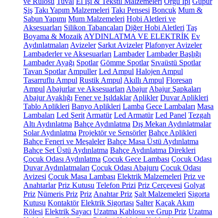
ve Rulosu
Tuval
El İşi & Tekstil Malzemeleri
Örgü İpi
Güpür
Şiş
Takı Yapım Malzemeleri
Takı Pensesi
Boncuk
Mum &
Sabun Yapımı
Mum Malzemeleri
Hobi Aletleri ve
Aksesuarları
Silikon Tabancaları
Diğer Hobi Aletleri
Taş
Boyama & Mozaik
AYDINLATMA VE ELEKTRİK
Ev
Aydınlatmaları
Avizeler
Sarkıt Avizeler
Plafonyer Avizeler
Lambaderler ve Aksesuarları
Lambader
Lambader Başlığı
Lambader Ayağı
Spotlar
Gömme Spotlar
Sıvaüstü Spotlar
Tavan Spotlar
Ampuller
Led Ampul
Halojen Ampul
Tasarruflu Ampul
Rustik Ampul
Akıllı Ampul
Floresan
Ampul
Abajurlar ve Aksesuarları
Abajur
Abajur Şapkaları
Abajur Ayaklığı
Fener ve Işıldaklar
Aplikler
Duvar Aplikleri
Tablo Aplikleri
Banyo Aplikleri
Lamba
Gece Lambaları
Masa
Lambaları
Led Şerit
Armatür
Led Armatür
Led Panel
Tezgah
Altı Aydınlatma
Bahçe Aydınlatma
Dış Mekan Aydınlatmalar
Solar Aydınlatma
Projektör ve Sensörler
Bahçe Aplikleri
Bahçe Feneri ve Meşaleler
Bahçe Masa Üstü Aydınlatma
Bahçe Set Üstü Aydınlatma
Bahçe Aydınlatma Direkleri
Çocuk Odası Aydınlatma
Çocuk Gece Lambası
Çocuk Odası
Duvar Aydınlatmaları
Çocuk Odası Abajuru
Çocuk Odası
Avizesi
Çocuk Masa Lambası
Elektrik Malzemeleri
Priz ve
Anahtarlar
Priz Kutusu
Telefon Prizi
Priz Çerçevesi
Golyat
Priz
Nümeris Priz
Priz
Anahtar Priz
Şalt Malzemeleri
Sigorta
Kutusu
Kontaktör
Elektrik Sigortası
Şalter
Kaçak Akım
Rölesi
Elektrik Sayacı
Uzatma Kablosu ve Grup Priz
Uzatma