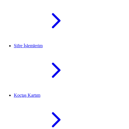
Şifre İşlemlerim
Koçtaş Kartım