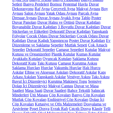
Setleri
Banyo Perdeleri
Bornoz
Peştemal
Havlu
Duvar
Dekorasyonu
Raf
Ayna
Çerçeveli Ayna
Makyaj Aynası
Boy
Aynası
Salon Aynası
Yatak Odası Aynası
Parçalı Ayna
Dresuar Aynası
Duvar Aynası
Ayaklı Ayna
Tablo
Poster
Duvar Panoları
Duvar Halısı ve Örtüsü
Duvar Kağıtları
Boyanabilir Duvar Kağıtları
3 Boyutlu Duvar Kağıtları
Duvar
Stickerları ve Etiketleri
Dekoratif Duvar Kağıtları
Yapışkanlı
Folyolar
Çocuk Odası Duvar Stickerları
Çocuk Odası Duvar
Kağıtları
Duvar Kağıdı Yapıştırıcısı
Poster Duvar Kağıtları
Ev
Düzenleme ve Saklama
Sepetler
Mutfak Sepeti
Çok Amaçlı
Sepetler
Dekoratif Sepetler
Çamaşır Sepetleri
Kutular
Makyaj
Kutusu ve Organizerleri
Plastik Kutular
Kumaş Kutular
Ayakkabı Kutuları
Oyuncak Kutuları
Saklama Kutusu
Dekoratif Kutu
Takı Kutusu
Çamaşır Kurutma Askısı
Saklama Hurçları
Hurçlar
Vakumlu Hurçlar
Halı Hurcu
Askılar
Elbise ve Aksesuar Askıları
Dekoratif Askılar
Kapı
Arkası Askıları
Yapışkanlı Askılar
Vestiyer Askısı
Takı Askısı
Bavul İçi Düzenleyici
Kurutma Makinesi Topu
Şemsiye
Dolap İçi Düzenleyici
Makyaj Çantası
Duvar ve Masa
Saatleri
Masa Saati
Duvar Saatleri
Bahçe Tekstili
Salıncak
Minderleri
Ütü Masası
Çöp Kovaları
Banyo Çöp Kovaları
Mutfak Çöp Kovaları
Endüstriyel Çöp Kovaları
Dolap İçi
Çöp Kovaları
Kırtasiye ve Ofis Malzemeleri
Dosyalama ve
Arşivleme
Poşet Dosya
Evrak Rafı
Çıtçıtlı Dosya
Klasör
Telli