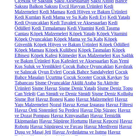
Çiçeklik ve Saksılık
Saksı Aksesuarları
Saksı Altlığı
Bahçe
Saksısı
Balkon Saksısı
Evcil Hayvan Ürünleri
Kedi
Malzemeleri
Kedi Maması
Kedi Hijyen ve Bakım Ürünleri
Kedi Kumları
Kedi Mama ve Su Kabı
Kedi Evi
Kedi Yatağı
Kedi Oyuncakları
Kedi Tuvaleti ve Aksesuarları
Kedi
Ödülleri
Kedi Tırmalaması
Kedi Vitamini
Kedi Taşıma
Çantası
Köpek Malzemeleri
Köpek Yatağı
Köpek Vitamini
Köpek Oyuncakları
Köpek Mama ve Su Kabı
Köpek
Güvenlik
Köpek Hijyen ve Bakım Ürünleri
Köpek Ödülleri
Köpek Maması
Köpek Kulübesi
Köpek Tasmaları
Köpek
Elbisesi
Köpek Kafesi
Kümesler
Kuş Malzemeleri
Kuş Sağlık
ve Bakım Ürünleri
Kuş Kafesleri ve Aksesuarları
Kuş Yemi
Kuş Suluk ve Yemlikleri
Çocuk Bahçe Oyuncakları
Kaydırak
ve Salıncak
Oyun Evleri
Çocuk Bahçe Sandalyeleri
Çocuk
Bahçe Masaları
Uçurtma
Çocuk Scooter
Çocuk Kaykay
Su
Tabancası
Şişme Oyuncaklar
Akülü Araba
Su Aktivite
Ürünleri
Şişme Havuz
Şişme Deniz Yatağı
Şişme Deniz Topu
Can Yeleği
Can Simidi ve Deniz Simidi
Şişme Deniz Kolluğu
Şişme Bot
Havuz Bonesi
Kano
Havuz Malzemeleri
Havuz
Yapı Malzemeleri
Nozul
Havuz Kenar Izgarası
Havuz Filtresi
Havuz Örtü Sistemleri
Su Perdesi
Havuz Dip Süzgeç
Havuz
ve Dozaj Pompası
Havuz Kimyasalları
Havuz Temizlik
Ekipmanları
Havuz Süpürge Hortumu
Havuz Kepçesi
Havuz
Robotu
Havuz Süpürgesi ve Fırçası
Havuz Merdiveni
Havuz
Duşu ve Masaj Jeti
Havuz Aydınlatma ve Isıtma
Havuz