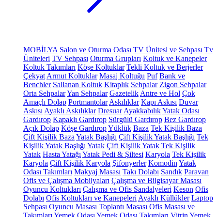
MOBİLYA
Salon ve Oturma Odası
TV Ünitesi ve Sehpası
Tv
Üniteleri
TV Sehpası
Oturma Grupları
Koltuk ve Kanepeler
Koltuk Takımları
Köşe Koltuklar
Tekli Koltuk ve Berjerler
Çekyat
Armut Koltuklar
Masaj Koltuğu
Puf
Bank ve
Benchler
Sallanan Koltuk
Kitaplık
Sehpalar
Zigon Sehpalar
Orta Sehpalar
Yan Sehpalar
Gazetelik
Antre ve Hol
Çok
Amaçlı Dolap
Portmantolar
Askılıklar
Kapı Askısı
Duvar
Askısı
Ayaklı Askılıklar
Dresuar
Ayakkabılık
Yatak Odası
Gardırop
Kapaklı Gardırop
Sürgülü Gardırop
Bez Gardırop
Açık Dolap
Köşe Gardırop
Yüklük
Baza
Tek Kişilik Baza
Çift Kişilik Baza
Yatak Başlığı
Çift Kişilik Yatak Başlığı
Tek
Kişilik Yatak Başlığı
Yatak
Çift Kişilik Yatak
Tek Kişilik
Yatak
Hasta Yatağı
Yatak Pedi & Şiltesi
Karyola
Tek Kişilik
Karyola
Çift Kişilik Karyola
Şifonyerler
Komodin
Yatak
Odası Takımları
Makyaj Masası
Takı Dolabı
Sandık
Paravan
Ofis ve Çalışma Mobilyaları
Çalışma ve Bilgisayar Masası
Oyuncu Koltukları
Çalışma ve Ofis Sandalyeleri
Keson
Ofis
Dolabı
Ofis Koltukları ve Kanepeleri
Ayaklı Küllükler
Laptop
Sehpası
Oyuncu Masası
Toplantı Masası
Ofis Masası ve
Takımları
Yemek Odası
Yemek Odası Takımları
Vitrin
Yemek