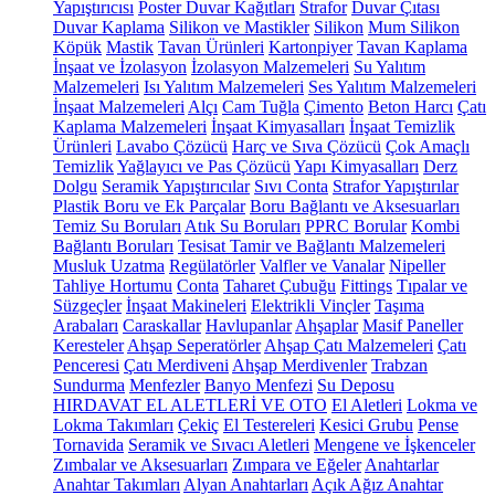
Yapıştırıcısı
Poster Duvar Kağıtları
Strafor
Duvar Çıtası
Duvar Kaplama
Silikon ve Mastikler
Silikon
Mum Silikon
Köpük
Mastik
Tavan Ürünleri
Kartonpiyer
Tavan Kaplama
İnşaat ve İzolasyon
İzolasyon Malzemeleri
Su Yalıtım
Malzemeleri
Isı Yalıtım Malzemeleri
Ses Yalıtım Malzemeleri
İnşaat Malzemeleri
Alçı
Cam Tuğla
Çimento
Beton Harcı
Çatı
Kaplama Malzemeleri
İnşaat Kimyasalları
İnşaat Temizlik
Ürünleri
Lavabo Çözücü
Harç ve Sıva Çözücü
Çok Amaçlı
Temizlik
Yağlayıcı ve Pas Çözücü
Yapı Kimyasalları
Derz
Dolgu
Seramik Yapıştırıcılar
Sıvı Conta
Strafor Yapıştırılar
Plastik Boru ve Ek Parçalar
Boru Bağlantı ve Aksesuarları
Temiz Su Boruları
Atık Su Boruları
PPRC Borular
Kombi
Bağlantı Boruları
Tesisat Tamir ve Bağlantı Malzemeleri
Musluk Uzatma
Regülatörler
Valfler ve Vanalar
Nipeller
Tahliye Hortumu
Conta
Taharet Çubuğu
Fittings
Tıpalar ve
Süzgeçler
İnşaat Makineleri
Elektrikli Vinçler
Taşıma
Arabaları
Caraskallar
Havlupanlar
Ahşaplar
Masif Paneller
Keresteler
Ahşap Seperatörler
Ahşap Çatı Malzemeleri
Çatı
Penceresi
Çatı Merdiveni
Ahşap Merdivenler
Trabzan
Sundurma
Menfezler
Banyo Menfezi
Su Deposu
HIRDAVAT EL ALETLERİ VE OTO
El Aletleri
Lokma ve
Lokma Takımları
Çekiç
El Testereleri
Kesici Grubu
Pense
Tornavida
Seramik ve Sıvacı Aletleri
Mengene ve İşkenceler
Zımbalar ve Aksesuarları
Zımpara ve Eğeler
Anahtarlar
Anahtar Takımları
Alyan Anahtarları
Açık Ağız Anahtar