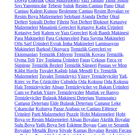
Dosya
Etiketlik
Okul Malzemeleri
Yazı Tahtası
Tahta Silgisi
Sıvı Yapıştırıcılar
Tebeşir
Suluk
Resim Çantası
Pano
Okul
Çantası
Kalem Kutusu
Beslenme Çantası
Resim Boyaları ve
Resim Boya Malzemeleri
Selobant
Ajanda
Defter
Okul
Defteri
Spiralli Defter
Fihrist
Not Defteri
Bloknot
Kırtasiye
Malzemeleri
Masaüstü Gereçleri
Kırtasiye Kağıt Ürünleri
Kırtasiye Seti
Kalem ve Yazı Gereçleri
Koli Bandı Makinesi
Para Makineleri
Para Çekmeceleri
Para Sayma Makineleri
Ofis Sarf Ürünleri
Evrak İmha Makineleri
Laminasyon
Makineleri
Barkod Okuyucu
Temizlik Gereçleri ve
Ekipmanları
Temizlik Eldiveni
Temizlik Kovası
Temizlik,
Ovma Teli
Tüy Toplama Ürünleri
Faraş
Çekpas
Fırça ve
Süpürge
Temizlik Bezleri
Temizlik Süngeri
Paspas ve Mop
Kâğıt Havlu
Tuvalet Kağıdı
Islak Mendil
Ev Temizlik
Malzemeleri
Tuvalet Temizleyici
Yüzey Temizleyiciler
Yağ,
Kireç ve Pas Çözücüler
Çubuklu Oda Kokusu
Oda Kokusu
Halı Temizleyiciler
Ahşap Temizleyiciler ve Bakım Ürünleri
Cam ve Parlak Yüzey Temizleyiciler
Mutfak ve Banyo
Temizleyiciler
Bulaşık Makinesi Deterjanı
Yumuşatıcı
Çamaşır Deterjanı
Elde Bulaşık Deterjanı
Çamaşır Leke
Çıkarıcılar
Kolonya
Pazar Arabası ve Çantası
Eğlence
Ürünleri
Parti Malzemeleri
Puzzle
Hobi Malzemeleri
Hobi
Boya ve Resim Malzemeleri
Ahşap Boyaları
Akrilik Boyalar
Sulu Boya
Yağlı Boya Seti
Eskitme Boyası
Cam ve Seramik
Boyaları
Metalik Boya
Şövale
Kumaş Boyaları
Resim Fırçası