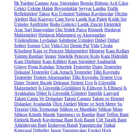
İlk Yardım Çantası
Araç Sigortaları
Benzin Bidonu
Acil Çıkış
Çekici
Çekme Halatı
Boyunluklar
Seyyar Lamba
Trafik
Reflektörleri
Takoz
Kış Ürünleri
Yağmur Kaydırıcılar
Ölçüm
Aletleri
Buz Kazıyıcı
Cam Suyu
Lastik Kar Paleti
Kışlık Set
Ürünler
Antifrizler
Buğu Giderici
Lastik Zinciri
Elektrikli
Araç Şarj İstasyonları
Oto Yedek Parça
Römork
Hırdavat
Malzemeleri
Hırdavat Malzemesi ve Aksesuarları
Yönlendirme Levhaları
Sabitleme Ürünleri
Dübel
Dübel
Setleri
Somun
Çivi
Vida-Çivi
Demir Pul
Vida
Civata
Köşebent
Kapı ve Pencere Malzemeleri
Menteşe
Kapı Kolları
Yalıtım Bantları
Stoper
Sineklik
Pencere Kolu
Kapı Hidroliği
Kapı Dürbünü
Kapı Kilitleri
Kapı Sürgüleri
Anahtarlık
Gönye
Posta Kutuları
Tekerlek
Testereler
Daire Testereler
Dekupaj Testereler
Çok Amaçlı Testereler
Tilki Kuyruğu
Testereler
Testere Aksesuarları
Tilki Kuyruğu Testere Ucu
Daire Testere Bıçağı
Dekupaj Testere Ucu
İş Güvenlik
Malzemeleri
İş Güvenlik Gözlükleri
İş Eldiveni
İş Elbisesi
İş
Ayakkabısı
Diğer İş Güvenlik Ürünleri
Siperlik
Lanyard
Takım Çanta Ve Dolapları
Takım Çantası
Takım ve Hizmet
Dolapları
Avadanlık
Ölçü Aletleri
Metre ve Şerit Metre
Su
Terazisi
Oda Termostatı
Silikon ve Mastikler
Silikon
Mum
Silikon
Köpük
Mastik
Yapıştırıcı ve Bantlar
Bant
Teflon Bant
Elektrik Bandı
Kaydırmaz Bant
Koli Bandı
Çift Taraflı Bant
Alüminyum Bant
İzolasyon Bandı
Yapıştırıcılar
Tutkal
Kimyasal Dübeller
Japon Yapıştırıcıları
Epoksi
Hızlı