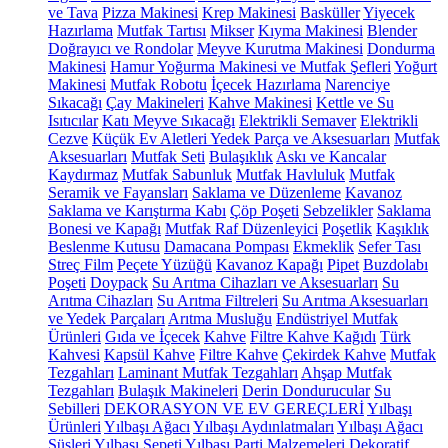
ve Tava
Pizza Makinesi
Krep Makinesi
Basküller
Yiyecek
Hazırlama
Mutfak Tartısı
Mikser
Kıyma Makinesi
Blender
Doğrayıcı ve Rondolar
Meyve Kurutma Makinesi
Dondurma
Makinesi
Hamur Yoğurma Makinesi ve Mutfak Şefleri
Yoğurt
Makinesi
Mutfak Robotu
İçecek Hazırlama
Narenciye
Sıkacağı
Çay Makineleri
Kahve Makinesi
Kettle ve Su
Isıtıcılar
Katı Meyve Sıkacağı
Elektrikli Semaver
Elektrikli
Cezve
Küçük Ev Aletleri Yedek Parça ve Aksesuarları
Mutfak
Aksesuarları
Mutfak Seti
Bulaşıklık
Askı ve Kancalar
Kaydırmaz
Mutfak Sabunluk
Mutfak Havluluk
Mutfak
Seramik ve Fayansları
Saklama ve Düzenleme
Kavanoz
Saklama ve Karıştırma Kabı
Çöp Poşeti
Sebzelikler
Saklama
Bonesi ve Kapağı
Mutfak Raf Düzenleyici
Poşetlik
Kaşıklık
Beslenme Kutusu
Damacana Pompası
Ekmeklik
Sefer Tası
Streç Film
Peçete Yüzüğü
Kavanoz Kapağı
Pipet
Buzdolabı
Poşeti
Doypack
Su Arıtma Cihazları ve Aksesuarları
Su
Arıtma Cihazları
Su Arıtma Filtreleri
Su Arıtma Aksesuarları
ve Yedek Parçaları
Arıtma Musluğu
Endüstriyel Mutfak
Ürünleri
Gıda ve İçecek
Kahve
Filtre Kahve Kağıdı
Türk
Kahvesi
Kapsül Kahve
Filtre Kahve
Çekirdek Kahve
Mutfak
Tezgahları
Laminant Mutfak Tezgahları
Ahşap Mutfak
Tezgahları
Bulaşık Makineleri
Derin Dondurucular
Su
Sebilleri
DEKORASYON VE EV GEREÇLERİ
Yılbaşı
Ürünleri
Yılbaşı Ağacı
Yılbaşı Aydınlatmaları
Yılbaşı Ağacı
Süsleri
Yılbaşı Sepeti
Yılbaşı Parti Malzemeleri
Dekoratif