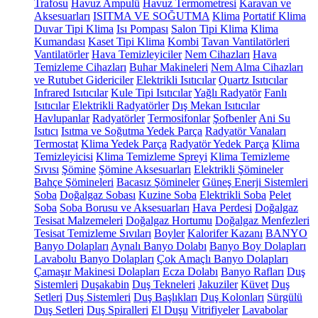
Trafosu
Havuz Ampulü
Havuz Termometresi
Karavan ve
Aksesuarları
ISITMA VE SOĞUTMA
Klima
Portatif Klima
Duvar Tipi Klima
Isı Pompası
Salon Tipi Klima
Klima
Kumandası
Kaset Tipi Klima
Kombi
Tavan Vantilatörleri
Vantilatörler
Hava Temizleyiciler
Nem Cihazları
Hava
Temizleme Cihazları
Buhar Makineleri
Nem Alma Cihazları
ve Rutubet Gidericiler
Elektrikli Isıtıcılar
Quartz Isıtıcılar
Infrared Isıtıcılar
Kule Tipi Isıtıcılar
Yağlı Radyatör
Fanlı
Isıtıcılar
Elektrikli Radyatörler
Dış Mekan Isıtıcılar
Havlupanlar
Radyatörler
Termosifonlar
Şofbenler
Ani Su
Isıtıcı
Isıtma ve Soğutma Yedek Parça
Radyatör Vanaları
Termostat
Klima Yedek Parça
Radyatör Yedek Parça
Klima
Temizleyicisi
Klima Temizleme Spreyi
Klima Temizleme
Sıvısı
Şömine
Şömine Aksesuarları
Elektrikli Şömineler
Bahçe Şömineleri
Bacasız Şömineler
Güneş Enerji Sistemleri
Soba
Doğalgaz Sobası
Kuzine Soba
Elektrikli Soba
Pelet
Soba
Soba Borusu ve Aksesuarları
Hava Perdesi
Doğalgaz
Tesisat Malzemeleri
Doğalgaz Hortumu
Doğalgaz Menfezleri
Tesisat Temizleme Sıvıları
Boyler
Kalorifer Kazanı
BANYO
Banyo Dolapları
Aynalı Banyo Dolabı
Banyo Boy Dolapları
Lavabolu Banyo Dolapları
Çok Amaçlı Banyo Dolapları
Çamaşır Makinesi Dolapları
Ecza Dolabı
Banyo Rafları
Duş
Sistemleri
Duşakabin
Duş Tekneleri
Jakuziler
Küvet
Duş
Setleri
Duş Sistemleri
Duş Başlıkları
Duş Kolonları
Sürgülü
Duş Setleri
Duş Spiralleri
El Duşu
Vitrifiyeler
Lavabolar