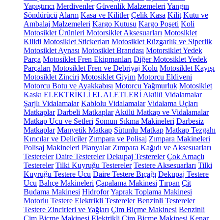
Yapıştırıcı
Merdivenler
Güvenlik Malzemeleri
Yangın
Söndürücü
Alarm
Kasa ve Kilitler
Çelik Kasa
Kilit
Kutu ve
Ambalaj Malzemeleri
Kargo Kutusu
Kargo Poşeti
Koli
Motosiklet Ürünleri
Motorsiklet Aksesuarları
Motosiklet
Kilidi
Motosiklet Stickerları
Motosiklet Rüzgarlık ve Siperlik
Motosiklet Aynası
Motosiklet Brandası
Motorsiklet Yedek
Parça
Motosiklet Fren Ekipmanları
Diğer Motosiklet Yedek
Parçaları
Motosiklet Fren ve Debriyaj Kolu
Motosiklet Kayışı
Motosiklet Zinciri
Motosiklet Giyim
Motorcu Eldiveni
Motorcu Botu ve Ayakkabısı
Motorcu Yağmurluk
Motosiklet
Kaskı
ELEKTRİKLİ EL ALETLERİ
Akülü Vidalamalar
Şarjlı Vidalamalar
Kablolu Vidalamalar
Vidalama Uçları
Matkaplar
Darbeli Matkaplar
Akülü Matkap ve Vidalamalar
Matkap Ucu ve Setleri
Somun Sıkma Makineleri
Darbesiz
Matkaplar
Manyetik Matkap
Sütunlu Matkap
Matkap Tezgahı
Kırıcılar ve Deliciler
Zımpara ve Polisaj
Zımpara Makineleri
Polisaj Makineleri
Planyalar
Zımpara Kağıdı ve Aksesuarları
Testereler
Daire Testereler
Dekupaj Testereler
Çok Amaçlı
Testereler
Tilki Kuyruğu Testereler
Testere Aksesuarları
Tilki
Kuyruğu Testere Ucu
Daire Testere Bıçağı
Dekupaj Testere
Ucu
Bahçe Makineleri
Çapalama Makinesi
Tırpan
Çit
Budama Makinesi
Hidrofor
Yaprak Toplama Makinesi
Motorlu Testere
Elektrikli Testereler
Benzinli Testereler
Testere Zincirleri ve Yağları
Çim Biçme Makinesi
Benzinli
Çim Biçme Makinesi
Elektrikli Çim Biçme Makinesi
Kenar