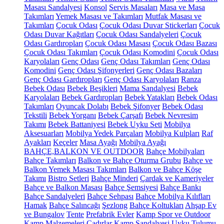
Masası Sandalyesi
Konsol
Servis Masaları
Masa ve Masa
Takımları
Yemek Masası ve Takımları
Mutfak Masası ve
Takımları
Çocuk Odası
Çocuk Odası Duvar Stickerları
Çocuk
Odası Duvar Kağıtları
Çocuk Odası Sandalyeleri
Çocuk
Odası Gardıropları
Çocuk Odası Masası
Çocuk Odası Bazası
Çocuk Odası Takımları
Çocuk Odası Komodini
Çocuk Odası
Karyolaları
Genç Odası
Genç Odası Takımları
Genç Odası
Komodini
Genç Odası Şifonyerleri
Genç Odası Bazaları
Genç Odası Gardıropları
Genç Odası Karyolaları
Ranza
Bebek Odası
Bebek Beşikleri
Mama Sandalyesi
Bebek
Karyolaları
Bebek Gardıropları
Bebek Yatakları
Bebek Odası
Takımları
Oyuncak Dolabı
Bebek Şifonyer
Bebek Odası
Tekstili
Bebek Yorganı
Bebek Çarşafı
Bebek Nevresim
Takımı
Bebek Battaniyesi
Bebek Uyku Seti
Mobilya
Aksesuarları
Mobilya Yedek Parçaları
Mobilya Kulpları
Raf
Ayakları
Keçeler
Masa Ayağı
Mobilya Ayağı
BAHÇE,BALKON VE OUTDOOR
Bahçe Mobilyaları
Bahçe Takımları
Balkon ve Bahçe Oturma Grubu
Bahçe ve
Balkon Yemek Masası Takımları
Balkon ve Bahçe Köşe
Takımı
Bistro Setleri
Bahçe Minderi
Çardak ve Kameriyeler
Bahçe ve Balkon Masası
Bahçe Şemsiyesi
Bahçe Bankı
Bahçe Sandalyeleri
Bahçe Sehpası
Bahçe Mobilya Kılıfları
Hamak
Bahçe Salıncağı
Şezlong
Bahçe Koltukları
Ahşap Ev
ve Bungalov
Tente
Prefabrik Evler
Kamp Spor ve Outdoor
Kamp Malzemeleri
Çadırlar
Kamp Sandalyesi
Uyku Tulumu