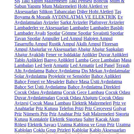
Şiş
Takı Yapım Malzemeleri
Takı Pensesi
Boncuk
Mum &
Sabun Yapımı
Mum Malzemeleri
Hobi Aletleri ve
Aksesuarları
Silikon Tabancaları
Diğer Hobi Aletleri
Taş
Boyama & Mozaik
AYDINLATMA VE ELEKTRİK
Ev
Aydınlatmaları
Avizeler
Sarkıt Avizeler
Plafonyer Avizeler
Lambaderler ve Aksesuarları
Lambader
Lambader Başlığı
Lambader Ayağı
Spotlar
Gömme Spotlar
Sıvaüstü Spotlar
Tavan Spotlar
Ampuller
Led Ampul
Halojen Ampul
Tasarruflu Ampul
Rustik Ampul
Akıllı Ampul
Floresan
Ampul
Abajurlar ve Aksesuarları
Abajur
Abajur Şapkaları
Abajur Ayaklığı
Fener ve Işıldaklar
Aplikler
Duvar Aplikleri
Tablo Aplikleri
Banyo Aplikleri
Lamba
Gece Lambaları
Masa
Lambaları
Led Şerit
Armatür
Led Armatür
Led Panel
Tezgah
Altı Aydınlatma
Bahçe Aydınlatma
Dış Mekan Aydınlatmalar
Solar Aydınlatma
Projektör ve Sensörler
Bahçe Aplikleri
Bahçe Feneri ve Meşaleler
Bahçe Masa Üstü Aydınlatma
Bahçe Set Üstü Aydınlatma
Bahçe Aydınlatma Direkleri
Çocuk Odası Aydınlatma
Çocuk Gece Lambası
Çocuk Odası
Duvar Aydınlatmaları
Çocuk Odası Abajuru
Çocuk Odası
Avizesi
Çocuk Masa Lambası
Elektrik Malzemeleri
Priz ve
Anahtarlar
Priz Kutusu
Telefon Prizi
Priz Çerçevesi
Golyat
Priz
Nümeris Priz
Priz
Anahtar Priz
Şalt Malzemeleri
Sigorta
Kutusu
Kontaktör
Elektrik Sigortası
Şalter
Kaçak Akım
Rölesi
Elektrik Sayacı
Uzatma Kablosu ve Grup Priz
Uzatma
Kabloları
Çoklu Grup Prizleri
Kablolar
Kablo Aksesuarları