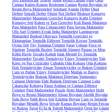
Sıvı Yapıştırıcılar
Tebeşir
Suluk
Resim Çantası
Pano
Okul
Çantası
Kalem Kutusu
Beslenme Çantası
Resim Boyaları ve
Resim Boya Malzemeleri
Selobant
Ajanda
Defter
Okul
Defteri
Spiralli Defter
Fihrist
Not Defteri
Bloknot
Kırtasiye
Malzemeleri
Masaüstü Gereçleri
Kırtasiye Kağıt Ürünleri
Kırtasiye Seti
Kalem ve Yazı Gereçleri
Koli Bandı Makinesi
Para Makineleri
Para Çekmeceleri
Para Sayma Makineleri
Ofis Sarf Ürünleri
Evrak İmha Makineleri
Laminasyon
Makineleri
Barkod Okuyucu
Temizlik Gereçleri ve
Ekipmanları
Temizlik Eldiveni
Temizlik Kovası
Temizlik,
Ovma Teli
Tüy Toplama Ürünleri
Faraş
Çekpas
Fırça ve
Süpürge
Temizlik Bezleri
Temizlik Süngeri
Paspas ve Mop
Kâğıt Havlu
Tuvalet Kağıdı
Islak Mendil
Ev Temizlik
Malzemeleri
Tuvalet Temizleyici
Yüzey Temizleyiciler
Yağ,
Kireç ve Pas Çözücüler
Çubuklu Oda Kokusu
Oda Kokusu
Halı Temizleyiciler
Ahşap Temizleyiciler ve Bakım Ürünleri
Cam ve Parlak Yüzey Temizleyiciler
Mutfak ve Banyo
Temizleyiciler
Bulaşık Makinesi Deterjanı
Yumuşatıcı
Çamaşır Deterjanı
Elde Bulaşık Deterjanı
Çamaşır Leke
Çıkarıcılar
Kolonya
Pazar Arabası ve Çantası
Eğlence
Ürünleri
Parti Malzemeleri
Puzzle
Hobi Malzemeleri
Hobi
Boya ve Resim Malzemeleri
Ahşap Boyaları
Akrilik Boyalar
Sulu Boya
Yağlı Boya Seti
Eskitme Boyası
Cam ve Seramik
Boyaları
Metalik Boya
Şövale
Kumaş Boyaları
Resim Fırçası
ve Rulosu
Tuval
El İşi & Tekstil Malzemeleri
Örgü İpi
Güpür