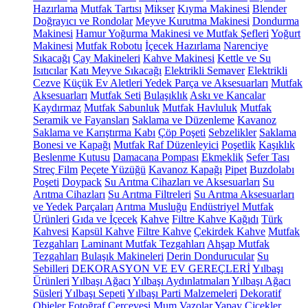
Hazırlama
Mutfak Tartısı
Mikser
Kıyma Makinesi
Blender
Doğrayıcı ve Rondolar
Meyve Kurutma Makinesi
Dondurma
Makinesi
Hamur Yoğurma Makinesi ve Mutfak Şefleri
Yoğurt
Makinesi
Mutfak Robotu
İçecek Hazırlama
Narenciye
Sıkacağı
Çay Makineleri
Kahve Makinesi
Kettle ve Su
Isıtıcılar
Katı Meyve Sıkacağı
Elektrikli Semaver
Elektrikli
Cezve
Küçük Ev Aletleri Yedek Parça ve Aksesuarları
Mutfak
Aksesuarları
Mutfak Seti
Bulaşıklık
Askı ve Kancalar
Kaydırmaz
Mutfak Sabunluk
Mutfak Havluluk
Mutfak
Seramik ve Fayansları
Saklama ve Düzenleme
Kavanoz
Saklama ve Karıştırma Kabı
Çöp Poşeti
Sebzelikler
Saklama
Bonesi ve Kapağı
Mutfak Raf Düzenleyici
Poşetlik
Kaşıklık
Beslenme Kutusu
Damacana Pompası
Ekmeklik
Sefer Tası
Streç Film
Peçete Yüzüğü
Kavanoz Kapağı
Pipet
Buzdolabı
Poşeti
Doypack
Su Arıtma Cihazları ve Aksesuarları
Su
Arıtma Cihazları
Su Arıtma Filtreleri
Su Arıtma Aksesuarları
ve Yedek Parçaları
Arıtma Musluğu
Endüstriyel Mutfak
Ürünleri
Gıda ve İçecek
Kahve
Filtre Kahve Kağıdı
Türk
Kahvesi
Kapsül Kahve
Filtre Kahve
Çekirdek Kahve
Mutfak
Tezgahları
Laminant Mutfak Tezgahları
Ahşap Mutfak
Tezgahları
Bulaşık Makineleri
Derin Dondurucular
Su
Sebilleri
DEKORASYON VE EV GEREÇLERİ
Yılbaşı
Ürünleri
Yılbaşı Ağacı
Yılbaşı Aydınlatmaları
Yılbaşı Ağacı
Süsleri
Yılbaşı Sepeti
Yılbaşı Parti Malzemeleri
Dekoratif
Objeler
Fotoğraf Çerçevesi
Mum
Vazolar
Yapay Çiçekler