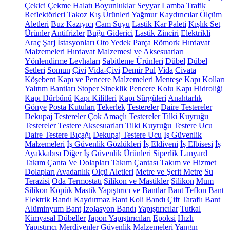
Çekici
Çekme Halatı
Boyunluklar
Seyyar Lamba
Trafik
Reflektörleri
Takoz
Kış Ürünleri
Yağmur Kaydırıcılar
Ölçüm
Aletleri
Buz Kazıyıcı
Cam Suyu
Lastik Kar Paleti
Kışlık Set
Ürünler
Antifrizler
Buğu Giderici
Lastik Zinciri
Elektrikli
Araç Şarj İstasyonları
Oto Yedek Parça
Römork
Hırdavat
Malzemeleri
Hırdavat Malzemesi ve Aksesuarları
Yönlendirme Levhaları
Sabitleme Ürünleri
Dübel
Dübel
Setleri
Somun
Çivi
Vida-Çivi
Demir Pul
Vida
Civata
Köşebent
Kapı ve Pencere Malzemeleri
Menteşe
Kapı Kolları
Yalıtım Bantları
Stoper
Sineklik
Pencere Kolu
Kapı Hidroliği
Kapı Dürbünü
Kapı Kilitleri
Kapı Sürgüleri
Anahtarlık
Gönye
Posta Kutuları
Tekerlek
Testereler
Daire Testereler
Dekupaj Testereler
Çok Amaçlı Testereler
Tilki Kuyruğu
Testereler
Testere Aksesuarları
Tilki Kuyruğu Testere Ucu
Daire Testere Bıçağı
Dekupaj Testere Ucu
İş Güvenlik
Malzemeleri
İş Güvenlik Gözlükleri
İş Eldiveni
İş Elbisesi
İş
Ayakkabısı
Diğer İş Güvenlik Ürünleri
Siperlik
Lanyard
Takım Çanta Ve Dolapları
Takım Çantası
Takım ve Hizmet
Dolapları
Avadanlık
Ölçü Aletleri
Metre ve Şerit Metre
Su
Terazisi
Oda Termostatı
Silikon ve Mastikler
Silikon
Mum
Silikon
Köpük
Mastik
Yapıştırıcı ve Bantlar
Bant
Teflon Bant
Elektrik Bandı
Kaydırmaz Bant
Koli Bandı
Çift Taraflı Bant
Alüminyum Bant
İzolasyon Bandı
Yapıştırıcılar
Tutkal
Kimyasal Dübeller
Japon Yapıştırıcıları
Epoksi
Hızlı
Yapıştırıcı
Merdivenler
Güvenlik Malzemeleri
Yangın