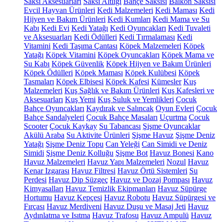
Saksı Aksesuarları
Saksı Altlığı
Bahçe Saksısı
Balkon Saksısı
Evcil Hayvan Ürünleri
Kedi Malzemeleri
Kedi Maması
Kedi
Hijyen ve Bakım Ürünleri
Kedi Kumları
Kedi Mama ve Su
Kabı
Kedi Evi
Kedi Yatağı
Kedi Oyuncakları
Kedi Tuvaleti
ve Aksesuarları
Kedi Ödülleri
Kedi Tırmalaması
Kedi
Vitamini
Kedi Taşıma Çantası
Köpek Malzemeleri
Köpek
Yatağı
Köpek Vitamini
Köpek Oyuncakları
Köpek Mama ve
Su Kabı
Köpek Güvenlik
Köpek Hijyen ve Bakım Ürünleri
Köpek Ödülleri
Köpek Maması
Köpek Kulübesi
Köpek
Tasmaları
Köpek Elbisesi
Köpek Kafesi
Kümesler
Kuş
Malzemeleri
Kuş Sağlık ve Bakım Ürünleri
Kuş Kafesleri ve
Aksesuarları
Kuş Yemi
Kuş Suluk ve Yemlikleri
Çocuk
Bahçe Oyuncakları
Kaydırak ve Salıncak
Oyun Evleri
Çocuk
Bahçe Sandalyeleri
Çocuk Bahçe Masaları
Uçurtma
Çocuk
Scooter
Çocuk Kaykay
Su Tabancası
Şişme Oyuncaklar
Akülü Araba
Su Aktivite Ürünleri
Şişme Havuz
Şişme Deniz
Yatağı
Şişme Deniz Topu
Can Yeleği
Can Simidi ve Deniz
Simidi
Şişme Deniz Kolluğu
Şişme Bot
Havuz Bonesi
Kano
Havuz Malzemeleri
Havuz Yapı Malzemeleri
Nozul
Havuz
Kenar Izgarası
Havuz Filtresi
Havuz Örtü Sistemleri
Su
Perdesi
Havuz Dip Süzgeç
Havuz ve Dozaj Pompası
Havuz
Kimyasalları
Havuz Temizlik Ekipmanları
Havuz Süpürge
Hortumu
Havuz Kepçesi
Havuz Robotu
Havuz Süpürgesi ve
Fırçası
Havuz Merdiveni
Havuz Duşu ve Masaj Jeti
Havuz
Aydınlatma ve Isıtma
Havuz Trafosu
Havuz Ampulü
Havuz