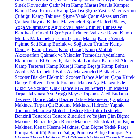
Sinek Kovucular
Çadır Matı
Kamp Masası
Pusula
Kampet
Kamp Duşu
Isıtıcılar
Kamp Çantası
Şişme Yastık
Magnezyum
Çubuğu
Kamp Taburesi
Şişme Yatak
Çadır Aksesuarı
Sırt
Çantası
Hayatta Kalma Malzemeleri
Spor Aletleri
Pilates,
Yoga ve Jimnastik
Ağırlık ve Halter Ürünleri
Fitness ve
Kardiyo Ürünleri
Diğer Spor Ürünleri
Valiz ve Bavul
Kamp
Mutfak Malzemeleri
Termal Çanta
Matara
Kamp Yemek
Pişirme Seti
Kamp Buzluk ve Soğutucu Ürünler
Kamp
Demliği
Kamp Tavası
Kamp Ocağı
Kamp Mutfak
Aksesuarları
Çakmak ve Yakıcılar
Termoslar
Aydınlatma
Ekipmanları
El Feneri
Işıldak
Kafa Lambası
Kamp El Aletleri
Kamp Testeresi
Kamp Küreği
Kamp Bıçağı
Kamp Baltası
Avcılık Malzemeleri
Balık Av Malzemeleri
Bisiklet ve
Scooter
Bisiklet
Elektrikli Scooter
Bahçe Aletleri
Çapa
Kürek
Bahçe Eldiveni
Tırmık
Budama Makası
Aşı Makası
Fide
Dikici ve Sökücü
Orak
Bahçe El Aleti Setleri
Çim Makası
Tırpan Misinası
Aşı Bıçağı
Meyve Toplama Aleti
Budama
Testeresi
Bahçe Çatalı
Kazma
Bahçe Makineleri
Çapalama
Makinesi
Tırpan
Çit Budama Makinesi
Hidrofor
Yaprak
Toplama Makinesi
Motorlu Testere
Elektrikli Testereler
Benzinli Testereler
Testere Zincirleri ve Yağları
Çim Biçme
Makinesi
Benzinli Çim Biçme Makinesi
Elektrikli Çim Biçme
Makinesi
Kenar Kesme Makinesi
Çim Biçme Yedek Parça
Pompa
Santrifüj Pompa
Dalgıç Pompası
Bahçe Pompası
Su