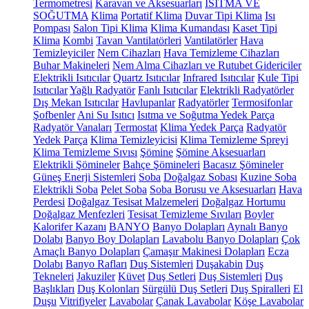
Termometresi
Karavan ve Aksesuarları
ISITMA VE
SOĞUTMA
Klima
Portatif Klima
Duvar Tipi Klima
Isı
Pompası
Salon Tipi Klima
Klima Kumandası
Kaset Tipi
Klima
Kombi
Tavan Vantilatörleri
Vantilatörler
Hava
Temizleyiciler
Nem Cihazları
Hava Temizleme Cihazları
Buhar Makineleri
Nem Alma Cihazları ve Rutubet Gidericiler
Elektrikli Isıtıcılar
Quartz Isıtıcılar
Infrared Isıtıcılar
Kule Tipi
Isıtıcılar
Yağlı Radyatör
Fanlı Isıtıcılar
Elektrikli Radyatörler
Dış Mekan Isıtıcılar
Havlupanlar
Radyatörler
Termosifonlar
Şofbenler
Ani Su Isıtıcı
Isıtma ve Soğutma Yedek Parça
Radyatör Vanaları
Termostat
Klima Yedek Parça
Radyatör
Yedek Parça
Klima Temizleyicisi
Klima Temizleme Spreyi
Klima Temizleme Sıvısı
Şömine
Şömine Aksesuarları
Elektrikli Şömineler
Bahçe Şömineleri
Bacasız Şömineler
Güneş Enerji Sistemleri
Soba
Doğalgaz Sobası
Kuzine Soba
Elektrikli Soba
Pelet Soba
Soba Borusu ve Aksesuarları
Hava
Perdesi
Doğalgaz Tesisat Malzemeleri
Doğalgaz Hortumu
Doğalgaz Menfezleri
Tesisat Temizleme Sıvıları
Boyler
Kalorifer Kazanı
BANYO
Banyo Dolapları
Aynalı Banyo
Dolabı
Banyo Boy Dolapları
Lavabolu Banyo Dolapları
Çok
Amaçlı Banyo Dolapları
Çamaşır Makinesi Dolapları
Ecza
Dolabı
Banyo Rafları
Duş Sistemleri
Duşakabin
Duş
Tekneleri
Jakuziler
Küvet
Duş Setleri
Duş Sistemleri
Duş
Başlıkları
Duş Kolonları
Sürgülü Duş Setleri
Duş Spiralleri
El
Duşu
Vitrifiyeler
Lavabolar
Çanak Lavabolar
Köşe Lavabolar