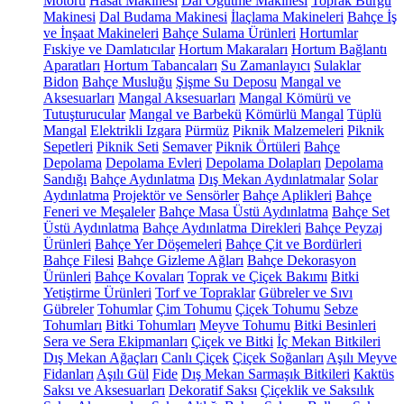
Motoru
Hasat Makinesi
Dal Öğütme Makinesi
Toprak Burgu
Makinesi
Dal Budama Makinesi
İlaçlama Makineleri
Bahçe İş
ve İnşaat Makineleri
Bahçe Sulama Ürünleri
Hortumlar
Fıskiye ve Damlatıcılar
Hortum Makaraları
Hortum Bağlantı
Aparatları
Hortum Tabancaları
Su Zamanlayıcı
Sulaklar
Bidon
Bahçe Musluğu
Şişme Su Deposu
Mangal ve
Aksesuarları
Mangal Aksesuarları
Mangal Kömürü ve
Tutuşturucular
Mangal ve Barbekü
Kömürlü Mangal
Tüplü
Mangal
Elektrikli Izgara
Pürmüz
Piknik Malzemeleri
Piknik
Sepetleri
Piknik Seti
Semaver
Piknik Örtüleri
Bahçe
Depolama
Depolama Evleri
Depolama Dolapları
Depolama
Sandığı
Bahçe Aydınlatma
Dış Mekan Aydınlatmalar
Solar
Aydınlatma
Projektör ve Sensörler
Bahçe Aplikleri
Bahçe
Feneri ve Meşaleler
Bahçe Masa Üstü Aydınlatma
Bahçe Set
Üstü Aydınlatma
Bahçe Aydınlatma Direkleri
Bahçe Peyzaj
Ürünleri
Bahçe Yer Döşemeleri
Bahçe Çit ve Bordürleri
Bahçe Filesi
Bahçe Gizleme Ağları
Bahçe Dekorasyon
Ürünleri
Bahçe Kovaları
Toprak ve Çiçek Bakımı
Bitki
Yetiştirme Ürünleri
Torf ve Topraklar
Gübreler ve Sıvı
Gübreler
Tohumlar
Çim Tohumu
Çiçek Tohumu
Sebze
Tohumları
Bitki Tohumları
Meyve Tohumu
Bitki Besinleri
Sera ve Sera Ekipmanları
Çiçek ve Bitki
İç Mekan Bitkileri
Dış Mekan Ağaçları
Canlı Çiçek
Çiçek Soğanları
Aşılı Meyve
Fidanları
Aşılı Gül
Fide
Dış Mekan Sarmaşık Bitkileri
Kaktüs
Saksı ve Aksesuarları
Dekoratif Saksı
Çiçeklik ve Saksılık