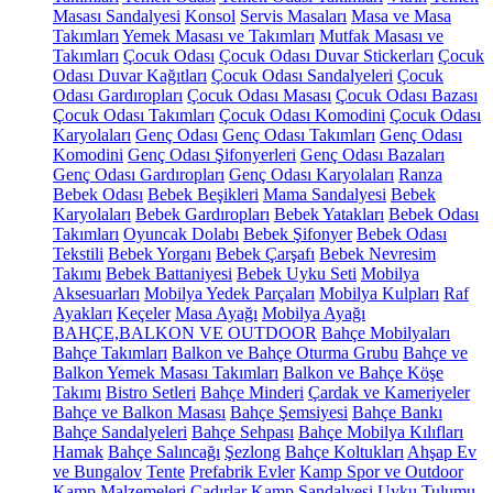
Masası Sandalyesi
Konsol
Servis Masaları
Masa ve Masa
Takımları
Yemek Masası ve Takımları
Mutfak Masası ve
Takımları
Çocuk Odası
Çocuk Odası Duvar Stickerları
Çocuk
Odası Duvar Kağıtları
Çocuk Odası Sandalyeleri
Çocuk
Odası Gardıropları
Çocuk Odası Masası
Çocuk Odası Bazası
Çocuk Odası Takımları
Çocuk Odası Komodini
Çocuk Odası
Karyolaları
Genç Odası
Genç Odası Takımları
Genç Odası
Komodini
Genç Odası Şifonyerleri
Genç Odası Bazaları
Genç Odası Gardıropları
Genç Odası Karyolaları
Ranza
Bebek Odası
Bebek Beşikleri
Mama Sandalyesi
Bebek
Karyolaları
Bebek Gardıropları
Bebek Yatakları
Bebek Odası
Takımları
Oyuncak Dolabı
Bebek Şifonyer
Bebek Odası
Tekstili
Bebek Yorganı
Bebek Çarşafı
Bebek Nevresim
Takımı
Bebek Battaniyesi
Bebek Uyku Seti
Mobilya
Aksesuarları
Mobilya Yedek Parçaları
Mobilya Kulpları
Raf
Ayakları
Keçeler
Masa Ayağı
Mobilya Ayağı
BAHÇE,BALKON VE OUTDOOR
Bahçe Mobilyaları
Bahçe Takımları
Balkon ve Bahçe Oturma Grubu
Bahçe ve
Balkon Yemek Masası Takımları
Balkon ve Bahçe Köşe
Takımı
Bistro Setleri
Bahçe Minderi
Çardak ve Kameriyeler
Bahçe ve Balkon Masası
Bahçe Şemsiyesi
Bahçe Bankı
Bahçe Sandalyeleri
Bahçe Sehpası
Bahçe Mobilya Kılıfları
Hamak
Bahçe Salıncağı
Şezlong
Bahçe Koltukları
Ahşap Ev
ve Bungalov
Tente
Prefabrik Evler
Kamp Spor ve Outdoor
Kamp Malzemeleri
Çadırlar
Kamp Sandalyesi
Uyku Tulumu