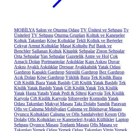
MOBİLYA
Salon ve Oturma Odası
TV Ünitesi ve Sehpası
Tv
Üniteleri
TV Sehpası
Oturma Grupları
Koltuk ve Kanepeler
Koltuk Takımları
Köşe Koltuklar
Tekli Koltuk ve Berjerler
Çekyat
Armut Koltuklar
Masaj Koltuğu
Puf
Bank ve
Benchler
Sallanan Koltuk
Kitaplık
Sehpalar
Zigon Sehpalar
Orta Sehpalar
Yan Sehpalar
Gazetelik
Antre ve Hol
Çok
Amaçlı Dolap
Portmantolar
Askılıklar
Kapı Askısı
Duvar
Askısı
Ayaklı Askılıklar
Dresuar
Ayakkabılık
Yatak Odası
Gardırop
Kapaklı Gardırop
Sürgülü Gardırop
Bez Gardırop
Açık Dolap
Köşe Gardırop
Yüklük
Baza
Tek Kişilik Baza
Çift Kişilik Baza
Yatak Başlığı
Çift Kişilik Yatak Başlığı
Tek
Kişilik Yatak Başlığı
Yatak
Çift Kişilik Yatak
Tek Kişilik
Yatak
Hasta Yatağı
Yatak Pedi & Şiltesi
Karyola
Tek Kişilik
Karyola
Çift Kişilik Karyola
Şifonyerler
Komodin
Yatak
Odası Takımları
Makyaj Masası
Takı Dolabı
Sandık
Paravan
Ofis ve Çalışma Mobilyaları
Çalışma ve Bilgisayar Masası
Oyuncu Koltukları
Çalışma ve Ofis Sandalyeleri
Keson
Ofis
Dolabı
Ofis Koltukları ve Kanepeleri
Ayaklı Küllükler
Laptop
Sehpası
Oyuncu Masası
Toplantı Masası
Ofis Masası ve
Takımları
Yemek Odası
Yemek Odası Takımları
Vitrin
Yemek