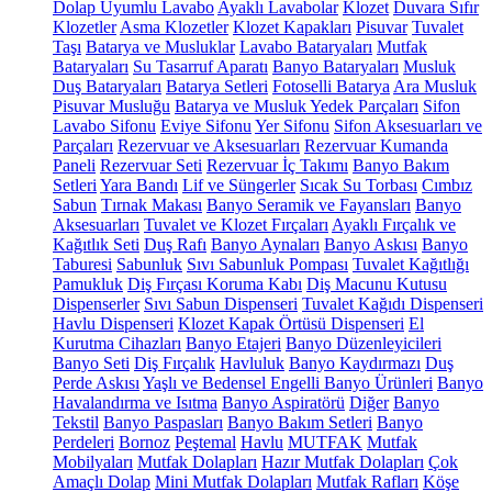
Dolap Uyumlu Lavabo
Ayaklı Lavabolar
Klozet
Duvara Sıfır
Klozetler
Asma Klozetler
Klozet Kapakları
Pisuvar
Tuvalet
Taşı
Batarya ve Musluklar
Lavabo Bataryaları
Mutfak
Bataryaları
Su Tasarruf Aparatı
Banyo Bataryaları
Musluk
Duş Bataryaları
Batarya Setleri
Fotoselli Batarya
Ara Musluk
Pisuvar Musluğu
Batarya ve Musluk Yedek Parçaları
Sifon
Lavabo Sifonu
Eviye Sifonu
Yer Sifonu
Sifon Aksesuarları ve
Parçaları
Rezervuar ve Aksesuarları
Rezervuar Kumanda
Paneli
Rezervuar Seti
Rezervuar İç Takımı
Banyo Bakım
Setleri
Yara Bandı
Lif ve Süngerler
Sıcak Su Torbası
Cımbız
Sabun
Tırnak Makası
Banyo Seramik ve Fayansları
Banyo
Aksesuarları
Tuvalet ve Klozet Fırçaları
Ayaklı Fırçalık ve
Kağıtlık Seti
Duş Rafı
Banyo Aynaları
Banyo Askısı
Banyo
Taburesi
Sabunluk
Sıvı Sabunluk Pompası
Tuvalet Kağıtlığı
Pamukluk
Diş Fırçası Koruma Kabı
Diş Macunu Kutusu
Dispenserler
Sıvı Sabun Dispenseri
Tuvalet Kağıdı Dispenseri
Havlu Dispenseri
Klozet Kapak Örtüsü Dispenseri
El
Kurutma Cihazları
Banyo Etajeri
Banyo Düzenleyicileri
Banyo Seti
Diş Fırçalık
Havluluk
Banyo Kaydırmazı
Duş
Perde Askısı
Yaşlı ve Bedensel Engelli Banyo Ürünleri
Banyo
Havalandırma ve Isıtma
Banyo Aspiratörü
Diğer
Banyo
Tekstil
Banyo Paspasları
Banyo Bakım Setleri
Banyo
Perdeleri
Bornoz
Peştemal
Havlu
MUTFAK
Mutfak
Mobilyaları
Mutfak Dolapları
Hazır Mutfak Dolapları
Çok
Amaçlı Dolap
Mini Mutfak Dolapları
Mutfak Rafları
Köşe