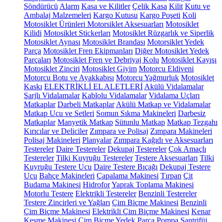
Söndürücü
Alarm
Kasa ve Kilitler
Çelik Kasa
Kilit
Kutu ve
Ambalaj Malzemeleri
Kargo Kutusu
Kargo Poşeti
Koli
Motosiklet Ürünleri
Motorsiklet Aksesuarları
Motosiklet
Kilidi
Motosiklet Stickerları
Motosiklet Rüzgarlık ve Siperlik
Motosiklet Aynası
Motosiklet Brandası
Motorsiklet Yedek
Parça
Motosiklet Fren Ekipmanları
Diğer Motosiklet Yedek
Parçaları
Motosiklet Fren ve Debriyaj Kolu
Motosiklet Kayışı
Motosiklet Zinciri
Motosiklet Giyim
Motorcu Eldiveni
Motorcu Botu ve Ayakkabısı
Motorcu Yağmurluk
Motosiklet
Kaskı
ELEKTRİKLİ EL ALETLERİ
Akülü Vidalamalar
Şarjlı Vidalamalar
Kablolu Vidalamalar
Vidalama Uçları
Matkaplar
Darbeli Matkaplar
Akülü Matkap ve Vidalamalar
Matkap Ucu ve Setleri
Somun Sıkma Makineleri
Darbesiz
Matkaplar
Manyetik Matkap
Sütunlu Matkap
Matkap Tezgahı
Kırıcılar ve Deliciler
Zımpara ve Polisaj
Zımpara Makineleri
Polisaj Makineleri
Planyalar
Zımpara Kağıdı ve Aksesuarları
Testereler
Daire Testereler
Dekupaj Testereler
Çok Amaçlı
Testereler
Tilki Kuyruğu Testereler
Testere Aksesuarları
Tilki
Kuyruğu Testere Ucu
Daire Testere Bıçağı
Dekupaj Testere
Ucu
Bahçe Makineleri
Çapalama Makinesi
Tırpan
Çit
Budama Makinesi
Hidrofor
Yaprak Toplama Makinesi
Motorlu Testere
Elektrikli Testereler
Benzinli Testereler
Testere Zincirleri ve Yağları
Çim Biçme Makinesi
Benzinli
Çim Biçme Makinesi
Elektrikli Çim Biçme Makinesi
Kenar
Kesme Makinesi
Çim Biçme Yedek Parça
Pompa
Santrifüj