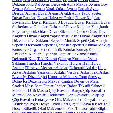
Dekorasyonu
Raf
Ayna
Çerçeveli Ayna
Makyaj Aynası
Boy
Aynası
Salon Aynası
Yatak Odası Aynası
Parçalı Ayna
Dresuar Aynası
Duvar Aynası
Ayaklı Ayna
Tablo
Poster
Duvar Panoları
Duvar Halısı ve Örtüsü
Duvar Kağıtları
Boyanabilir Duvar Kağıtları
3 Boyutlu Duvar Kağıtları
Duvar
Stickerları ve Etiketleri
Dekoratif Duvar Kağıtları
Yapışkanlı
Folyolar
Çocuk Odası Duvar Stickerları
Çocuk Odası Duvar
Kağıtları
Duvar Kağıdı Yapıştırıcısı
Poster Duvar Kağıtları
Ev
Düzenleme ve Saklama
Sepetler
Mutfak Sepeti
Çok Amaçlı
Sepetler
Dekoratif Sepetler
Çamaşır Sepetleri
Kutular
Makyaj
Kutusu ve Organizerleri
Plastik Kutular
Kumaş Kutular
Ayakkabı Kutuları
Oyuncak Kutuları
Saklama Kutusu
Dekoratif Kutu
Takı Kutusu
Çamaşır Kurutma Askısı
Saklama Hurçları
Hurçlar
Vakumlu Hurçlar
Halı Hurcu
Askılar
Elbise ve Aksesuar Askıları
Dekoratif Askılar
Kapı
Arkası Askıları
Yapışkanlı Askılar
Vestiyer Askısı
Takı Askısı
Bavul İçi Düzenleyici
Kurutma Makinesi Topu
Şemsiye
Dolap İçi Düzenleyici
Makyaj Çantası
Duvar ve Masa
Saatleri
Masa Saati
Duvar Saatleri
Bahçe Tekstili
Salıncak
Minderleri
Ütü Masası
Çöp Kovaları
Banyo Çöp Kovaları
Mutfak Çöp Kovaları
Endüstriyel Çöp Kovaları
Dolap İçi
Çöp Kovaları
Kırtasiye ve Ofis Malzemeleri
Dosyalama ve
Arşivleme
Poşet Dosya
Evrak Rafı
Çıtçıtlı Dosya
Klasör
Telli
Dosya
Etiketlik
Okul Malzemeleri
Yazı Tahtası
Tahta Silgisi