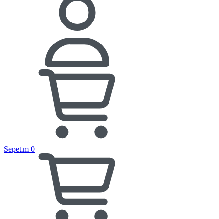
Sepetim
0