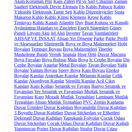
Akım Korumalı Priz
Kapı Zilleri
Pil ve Şarj Cihazları
Zaman
Saatleri
Elektronik Devre Elemanı
Fiş
Kablo Pabucu
Kablo
Yüksüğü
Elektronik Tamir Seti
Kablo Düzenleyiciler
Susta
Makaron Kablo
Kablo Klipsi
Klemens
Kroşe
Kablo
Toplayıcı
Kablo Kanalı
Adaptör
Duy
Buat Kutusu ve Kapağı
Aydınlatma Halatları ve Zincirleri
Enerji Sistemleri
Güneş
Paneli
Lityum Akü
Jel Akü
İnverter
Tavan Vantilatörleri
AHŞAP VE İNŞAAT
Ahşap Yer Döşeme
Parke
Parke Profil
ve Aksesuarları
Süpürgelik
Boya ve Boya Malzemeleri
Hobi
Boyaları
Tempare Boyası
Boya Malzemeleri
Tinerler
Maskeleme Bandı
Vernik
Spatula
Hışır Örtü
Duvar Macunu
Boya Fırçaları
Boya Rulosu
Mala
Boya
İç Cephe Boyalar
Dış
Cephe Boyalar
Astarlar
Metal Boyaları
Tavan Boyaları
Yağlı
Boyalar
Yalıtım Boyası
Sprey Boya
Kapı Boyası
Epoksi
Boyalar
Kapılar
Amerikan Kapılar
Melamin Kapılar
Çelik
Kapılar
Akordiyon Kapılar
Sürgülü Kapılar
Acil Çıkış
Kapıları
Kapı Kolları
Seramik ve Fayans
Banyo Seramik ve
Fayansları
Yer Seramik ve Fayansları
Mutfak Seramik ve
Fayansları
Karo
Mozaik
Mutfak Tezgahları
Laminant Mutfak
Tezgahları
Ahşap Mutfak Tezgahları
PVC Zemin Kaplama
Duvar Ürünleri
Duvar Kağıtları
Boyanabilir Duvar Kağıtları
3 Boyutlu Duvar Kağıtları
Duvar Stickerları ve Etiketleri
Dekoratif Duvar Kağıtları
Yapışkanlı Folyolar
Çocuk Odası
Duvar Stickerları
Çocuk Odası Duvar Kağıtları
Duvar Kağıdı
Yapıştırıcısı
Poster Duvar Kağıtları
Strafor
Duvar Çıtası