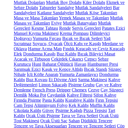
Mutfak Dolapları
Mutfak Boy Dolabı
Kiler Dolabı
Ekmek ve
Sebze Dolabı
Tabureler
Sandalye
Mutfak Sandalyeleri
Bar
Sandalyeleri
Katlanır Sandalyeler
Mutfak Köşe Takımları
Masa ve Masa Takımları
Yemek Masası ve Takımları
Mutfak
Masası ve Takımları
Eviye
Mutfak Bataryaları
Mutfak
Gereçleri
Kesme Tahtası
Rende
Servis Gereçleri
Patates Ezici
Manuel Kıyma Makinesi
Krema Pompası
Dilimleyici
Doğrayıcı
Yumurta Fırçası
Bıçak ve Bıçak Setleri
Yağ
Sıçratmaz
Soyucu, Oyacak
Ölçü Kabı ve Kaşığı
Merdane ve
Oklava
Hamur Açma Matı
Fındık Kıracağı ve Ceviz Kıracağı
Elek
Dondurma Kaşığı
Buz Kalıbı
Bıçak Bileyici Masat
Açacak ve Tirbuşon
Çekirdek Çıkarıcı
Çırpıcı
Sebze
Kurutucu
Huni
Baharat Öğütücü
Havan
Hamburger Presi
Sarımsak Ezici
Kaşık ve Kepçe Altlığı
Bıçak Standı
Süzgeç
Nihale
İçli Köfte Aparatı
Yumurta Zamanlayıcı
Dondurma
Kalıbı
Buz Kovası
Et Dövme Aleti
Sarma Makinesi
Kahve
Değirmenleri
Limon Sıkacağı
Pişirme Grubu
Çay ve Kahve
Demleme
French Press
Dripper
Chemex
Cezve
Çay Süzgeci
Demlik
Moka Pot
Çaydanlık
Kahve Filtresi
Sifon Kahve
Fırında Pişirme
Pasta Kalıbı
Kurabiye Kalıbı
Fırın Tepsisi
Cam Tepsi
Alüminyum Folyo
Kek Kalıbı
Muffin Kalıbı
Çikolata Kalıbı
Güveç
Pişirme Kağıdı
Pizza Tepsisi
Tart
Kalıbı
Ocak Üstü Pişirme
Tava ve Tava Setleri
Ocak Üstü
Tost Makinesi
Ocak Üstü Sac
Sahan
Düdüklü Tencere
Tencere ve Tava Aksesuarları
Tencere ve Tencere Setleri
Çöp