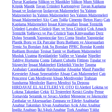
Duvar Kaplama
Silikon ve Mastikler
Silikon
Mum Silikon
Köpük
Mastik
Tavan Ürünleri
Kartonpiyer
Tavan Kaplama
İnşaat ve İzolasyon
İzolasyon Malzemeleri
Su Yalıtım
Malzemeleri
Isı Yalıtım Malzemeleri
Ses Yalıtım Malzemeleri
İnşaat Malzemeleri
Alçı
Cam Tuğla
Çimento
Beton Harcı
Çatı
Kaplama Malzemeleri
İnşaat Kimyasalları
İnşaat Temizlik
Ürünleri
Lavabo Çözücü
Harç ve Sıva Çözücü
Çok Amaçlı
Temizlik
Yağlayıcı ve Pas Çözücü
Yapı Kimyasalları
Derz
Dolgu
Seramik Yapıştırıcılar
Sıvı Conta
Strafor Yapıştırılar
Plastik Boru ve Ek Parçalar
Boru Bağlantı ve Aksesuarları
Temiz Su Boruları
Atık Su Boruları
PPRC Borular
Kombi
Bağlantı Boruları
Tesisat Tamir ve Bağlantı Malzemeleri
Musluk Uzatma
Regülatörler
Valfler ve Vanalar
Nipeller
Tahliye Hortumu
Conta
Taharet Çubuğu
Fittings
Tıpalar ve
Süzgeçler
İnşaat Makineleri
Elektrikli Vinçler
Taşıma
Arabaları
Caraskallar
Havlupanlar
Ahşaplar
Masif Paneller
Keresteler
Ahşap Seperatörler
Ahşap Çatı Malzemeleri
Çatı
Penceresi
Çatı Merdiveni
Ahşap Merdivenler
Trabzan
Sundurma
Menfezler
Banyo Menfezi
Su Deposu
HIRDAVAT EL ALETLERİ VE OTO
El Aletleri
Lokma ve
Lokma Takımları
Çekiç
El Testereleri
Kesici Grubu
Pense
Tornavida
Seramik ve Sıvacı Aletleri
Mengene ve İşkenceler
Zımbalar ve Aksesuarları
Zımpara ve Eğeler
Anahtarlar
Anahtar Takımları
Alyan Anahtarları
Açık Ağız Anahtar
İngiliz Anahtarı
İki Ağızlı Anahtar
Tork Anahtarı
Yıldız