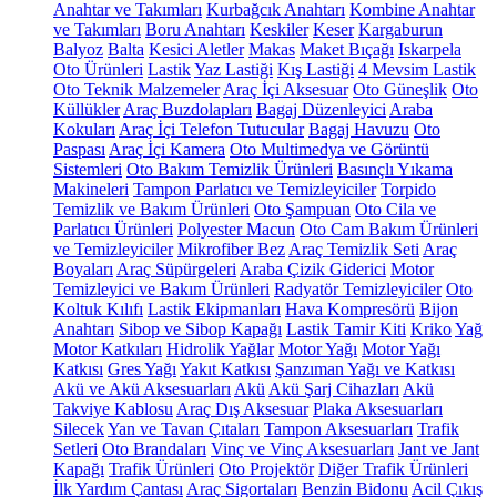
Anahtar ve Takımları
Kurbağcık Anahtarı
Kombine Anahtar
ve Takımları
Boru Anahtarı
Keskiler
Keser
Kargaburun
Balyoz
Balta
Kesici Aletler
Makas
Maket Bıçağı
Iskarpela
Oto Ürünleri
Lastik
Yaz Lastiği
Kış Lastiği
4 Mevsim Lastik
Oto Teknik Malzemeler
Araç İçi Aksesuar
Oto Güneşlik
Oto
Küllükler
Araç Buzdolapları
Bagaj Düzenleyici
Araba
Kokuları
Araç İçi Telefon Tutucular
Bagaj Havuzu
Oto
Paspası
Araç İçi Kamera
Oto Multimedya ve Görüntü
Sistemleri
Oto Bakım Temizlik Ürünleri
Basınçlı Yıkama
Makineleri
Tampon Parlatıcı ve Temizleyiciler
Torpido
Temizlik ve Bakım Ürünleri
Oto Şampuan
Oto Cila ve
Parlatıcı Ürünleri
Polyester Macun
Oto Cam Bakım Ürünleri
ve Temizleyiciler
Mikrofiber Bez
Araç Temizlik Seti
Araç
Boyaları
Araç Süpürgeleri
Araba Çizik Giderici
Motor
Temizleyici ve Bakım Ürünleri
Radyatör Temizleyiciler
Oto
Koltuk Kılıfı
Lastik Ekipmanları
Hava Kompresörü
Bijon
Anahtarı
Sibop ve Sibop Kapağı
Lastik Tamir Kiti
Kriko
Yağ
Motor Katkıları
Hidrolik Yağlar
Motor Yağı
Motor Yağı
Katkısı
Gres Yağı
Yakıt Katkısı
Şanzıman Yağı ve Katkısı
Akü ve Akü Aksesuarları
Akü
Akü Şarj Cihazları
Akü
Takviye Kablosu
Araç Dış Aksesuar
Plaka Aksesuarları
Silecek
Yan ve Tavan Çıtaları
Tampon Aksesuarları
Trafik
Setleri
Oto Brandaları
Vinç ve Vinç Aksesuarları
Jant ve Jant
Kapağı
Trafik Ürünleri
Oto Projektör
Diğer Trafik Ürünleri
İlk Yardım Çantası
Araç Sigortaları
Benzin Bidonu
Acil Çıkış