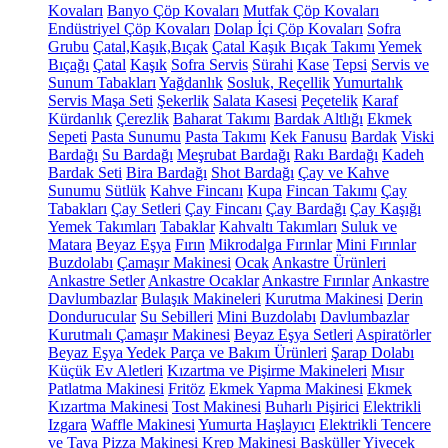
Kovaları
Banyo Çöp Kovaları
Mutfak Çöp Kovaları
Endüstriyel Çöp Kovaları
Dolap İçi Çöp Kovaları
Sofra
Grubu
Çatal,Kaşık,Bıçak
Çatal Kaşık Bıçak Takımı
Yemek
Bıçağı
Çatal
Kaşık
Sofra Servis
Sürahi
Kase
Tepsi
Servis ve
Sunum Tabakları
Yağdanlık
Sosluk, Reçellik
Yumurtalık
Servis Maşa Seti
Şekerlik
Salata Kasesi
Peçetelik
Karaf
Kürdanlık
Çerezlik
Baharat Takımı
Bardak Altlığı
Ekmek
Sepeti
Pasta Sunumu
Pasta Takımı
Kek Fanusu
Bardak
Viski
Bardağı
Su Bardağı
Meşrubat Bardağı
Rakı Bardağı
Kadeh
Bardak Seti
Bira Bardağı
Shot Bardağı
Çay ve Kahve
Sunumu
Sütlük
Kahve Fincanı
Kupa
Fincan Takımı
Çay
Tabakları
Çay Setleri
Çay Fincanı
Çay Bardağı
Çay Kaşığı
Yemek Takımları
Tabaklar
Kahvaltı Takımları
Suluk ve
Matara
Beyaz Eşya
Fırın
Mikrodalga Fırınlar
Mini Fırınlar
Buzdolabı
Çamaşır Makinesi
Ocak
Ankastre Ürünleri
Ankastre Setler
Ankastre Ocaklar
Ankastre Fırınlar
Ankastre
Davlumbazlar
Bulaşık Makineleri
Kurutma Makinesi
Derin
Dondurucular
Su Sebilleri
Mini Buzdolabı
Davlumbazlar
Kurutmalı Çamaşır Makinesi
Beyaz Eşya Setleri
Aspiratörler
Beyaz Eşya Yedek Parça ve Bakım Ürünleri
Şarap Dolabı
Küçük Ev Aletleri
Kızartma ve Pişirme Makineleri
Mısır
Patlatma Makinesi
Fritöz
Ekmek Yapma Makinesi
Ekmek
Kızartma Makinesi
Tost Makinesi
Buharlı Pişirici
Elektrikli
Izgara
Waffle Makinesi
Yumurta Haşlayıcı
Elektrikli Tencere
ve Tava
Pizza Makinesi
Krep Makinesi
Basküller
Yiyecek