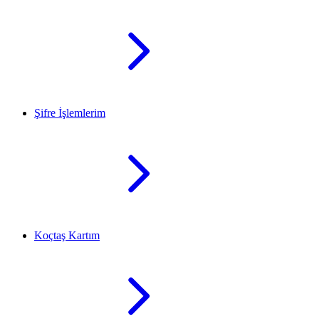
Şifre İşlemlerim
Koçtaş Kartım