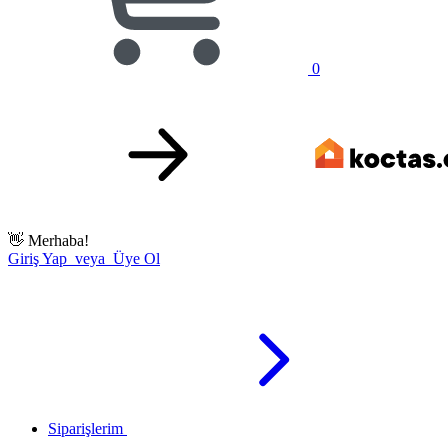
0
👋
Merhaba!
Giriş Yap veya Üye Ol
Siparişlerim