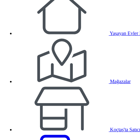
Yaşayan Evler
Mağazalar
Koçtaş'ta Satıc