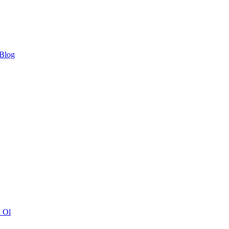
 Blog
ı Ol