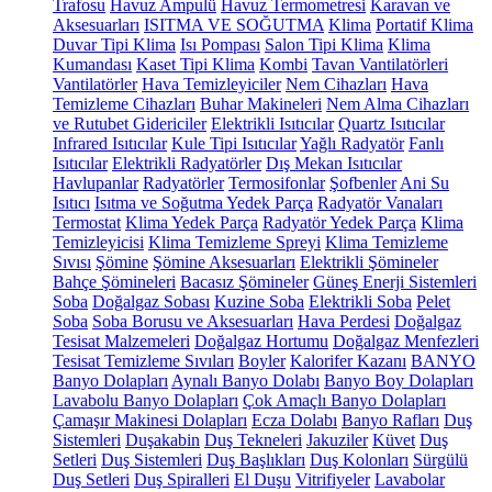
Trafosu
Havuz Ampulü
Havuz Termometresi
Karavan ve
Aksesuarları
ISITMA VE SOĞUTMA
Klima
Portatif Klima
Duvar Tipi Klima
Isı Pompası
Salon Tipi Klima
Klima
Kumandası
Kaset Tipi Klima
Kombi
Tavan Vantilatörleri
Vantilatörler
Hava Temizleyiciler
Nem Cihazları
Hava
Temizleme Cihazları
Buhar Makineleri
Nem Alma Cihazları
ve Rutubet Gidericiler
Elektrikli Isıtıcılar
Quartz Isıtıcılar
Infrared Isıtıcılar
Kule Tipi Isıtıcılar
Yağlı Radyatör
Fanlı
Isıtıcılar
Elektrikli Radyatörler
Dış Mekan Isıtıcılar
Havlupanlar
Radyatörler
Termosifonlar
Şofbenler
Ani Su
Isıtıcı
Isıtma ve Soğutma Yedek Parça
Radyatör Vanaları
Termostat
Klima Yedek Parça
Radyatör Yedek Parça
Klima
Temizleyicisi
Klima Temizleme Spreyi
Klima Temizleme
Sıvısı
Şömine
Şömine Aksesuarları
Elektrikli Şömineler
Bahçe Şömineleri
Bacasız Şömineler
Güneş Enerji Sistemleri
Soba
Doğalgaz Sobası
Kuzine Soba
Elektrikli Soba
Pelet
Soba
Soba Borusu ve Aksesuarları
Hava Perdesi
Doğalgaz
Tesisat Malzemeleri
Doğalgaz Hortumu
Doğalgaz Menfezleri
Tesisat Temizleme Sıvıları
Boyler
Kalorifer Kazanı
BANYO
Banyo Dolapları
Aynalı Banyo Dolabı
Banyo Boy Dolapları
Lavabolu Banyo Dolapları
Çok Amaçlı Banyo Dolapları
Çamaşır Makinesi Dolapları
Ecza Dolabı
Banyo Rafları
Duş
Sistemleri
Duşakabin
Duş Tekneleri
Jakuziler
Küvet
Duş
Setleri
Duş Sistemleri
Duş Başlıkları
Duş Kolonları
Sürgülü
Duş Setleri
Duş Spiralleri
El Duşu
Vitrifiyeler
Lavabolar