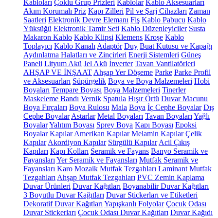
Kabloları
Çoklu Grup Prizleri
Kablolar
Kablo Aksesuarları
Akım Korumalı Priz
Kapı Zilleri
Pil ve Şarj Cihazları
Zaman
Saatleri
Elektronik Devre Elemanı
Fiş
Kablo Pabucu
Kablo
Yüksüğü
Elektronik Tamir Seti
Kablo Düzenleyiciler
Susta
Makaron Kablo
Kablo Klipsi
Klemens
Kroşe
Kablo
Toplayıcı
Kablo Kanalı
Adaptör
Duy
Buat Kutusu ve Kapağı
Aydınlatma Halatları ve Zincirleri
Enerji Sistemleri
Güneş
Paneli
Lityum Akü
Jel Akü
İnverter
Tavan Vantilatörleri
AHŞAP VE İNŞAAT
Ahşap Yer Döşeme
Parke
Parke Profil
ve Aksesuarları
Süpürgelik
Boya ve Boya Malzemeleri
Hobi
Boyaları
Tempare Boyası
Boya Malzemeleri
Tinerler
Maskeleme Bandı
Vernik
Spatula
Hışır Örtü
Duvar Macunu
Boya Fırçaları
Boya Rulosu
Mala
Boya
İç Cephe Boyalar
Dış
Cephe Boyalar
Astarlar
Metal Boyaları
Tavan Boyaları
Yağlı
Boyalar
Yalıtım Boyası
Sprey Boya
Kapı Boyası
Epoksi
Boyalar
Kapılar
Amerikan Kapılar
Melamin Kapılar
Çelik
Kapılar
Akordiyon Kapılar
Sürgülü Kapılar
Acil Çıkış
Kapıları
Kapı Kolları
Seramik ve Fayans
Banyo Seramik ve
Fayansları
Yer Seramik ve Fayansları
Mutfak Seramik ve
Fayansları
Karo
Mozaik
Mutfak Tezgahları
Laminant Mutfak
Tezgahları
Ahşap Mutfak Tezgahları
PVC Zemin Kaplama
Duvar Ürünleri
Duvar Kağıtları
Boyanabilir Duvar Kağıtları
3 Boyutlu Duvar Kağıtları
Duvar Stickerları ve Etiketleri
Dekoratif Duvar Kağıtları
Yapışkanlı Folyolar
Çocuk Odası
Duvar Stickerları
Çocuk Odası Duvar Kağıtları
Duvar Kağıdı