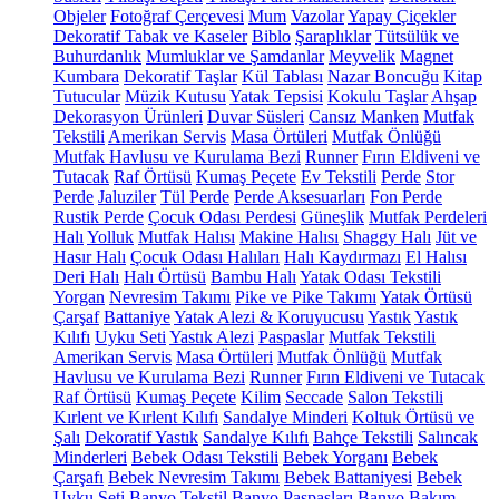
Objeler
Fotoğraf Çerçevesi
Mum
Vazolar
Yapay Çiçekler
Dekoratif Tabak ve Kaseler
Biblo
Şaraplıklar
Tütsülük ve
Buhurdanlık
Mumluklar ve Şamdanlar
Meyvelik
Magnet
Kumbara
Dekoratif Taşlar
Kül Tablası
Nazar Boncuğu
Kitap
Tutucular
Müzik Kutusu
Yatak Tepsisi
Kokulu Taşlar
Ahşap
Dekorasyon Ürünleri
Duvar Süsleri
Cansız Manken
Mutfak
Tekstili
Amerikan Servis
Masa Örtüleri
Mutfak Önlüğü
Mutfak Havlusu ve Kurulama Bezi
Runner
Fırın Eldiveni ve
Tutacak
Raf Örtüsü
Kumaş Peçete
Ev Tekstili
Perde
Stor
Perde
Jaluziler
Tül Perde
Perde Aksesuarları
Fon Perde
Rustik Perde
Çocuk Odası Perdesi
Güneşlik
Mutfak Perdeleri
Halı
Yolluk
Mutfak Halısı
Makine Halısı
Shaggy Halı
Jüt ve
Hasır Halı
Çocuk Odası Halıları
Halı Kaydırmazı
El Halısı
Deri Halı
Halı Örtüsü
Bambu Halı
Yatak Odası Tekstili
Yorgan
Nevresim Takımı
Pike ve Pike Takımı
Yatak Örtüsü
Çarşaf
Battaniye
Yatak Alezi & Koruyucusu
Yastık
Yastık
Kılıfı
Uyku Seti
Yastık Alezi
Paspaslar
Mutfak Tekstili
Amerikan Servis
Masa Örtüleri
Mutfak Önlüğü
Mutfak
Havlusu ve Kurulama Bezi
Runner
Fırın Eldiveni ve Tutacak
Raf Örtüsü
Kumaş Peçete
Kilim
Seccade
Salon Tekstili
Kırlent ve Kırlent Kılıfı
Sandalye Minderi
Koltuk Örtüsü ve
Şalı
Dekoratif Yastık
Sandalye Kılıfı
Bahçe Tekstili
Salıncak
Minderleri
Bebek Odası Tekstili
Bebek Yorganı
Bebek
Çarşafı
Bebek Nevresim Takımı
Bebek Battaniyesi
Bebek
Uyku Seti
Banyo Tekstil
Banyo Paspasları
Banyo Bakım