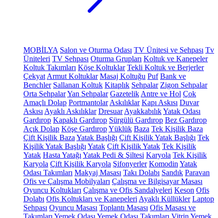
MOBİLYA
Salon ve Oturma Odası
TV Ünitesi ve Sehpası
Tv
Üniteleri
TV Sehpası
Oturma Grupları
Koltuk ve Kanepeler
Koltuk Takımları
Köşe Koltuklar
Tekli Koltuk ve Berjerler
Çekyat
Armut Koltuklar
Masaj Koltuğu
Puf
Bank ve
Benchler
Sallanan Koltuk
Kitaplık
Sehpalar
Zigon Sehpalar
Orta Sehpalar
Yan Sehpalar
Gazetelik
Antre ve Hol
Çok
Amaçlı Dolap
Portmantolar
Askılıklar
Kapı Askısı
Duvar
Askısı
Ayaklı Askılıklar
Dresuar
Ayakkabılık
Yatak Odası
Gardırop
Kapaklı Gardırop
Sürgülü Gardırop
Bez Gardırop
Açık Dolap
Köşe Gardırop
Yüklük
Baza
Tek Kişilik Baza
Çift Kişilik Baza
Yatak Başlığı
Çift Kişilik Yatak Başlığı
Tek
Kişilik Yatak Başlığı
Yatak
Çift Kişilik Yatak
Tek Kişilik
Yatak
Hasta Yatağı
Yatak Pedi & Şiltesi
Karyola
Tek Kişilik
Karyola
Çift Kişilik Karyola
Şifonyerler
Komodin
Yatak
Odası Takımları
Makyaj Masası
Takı Dolabı
Sandık
Paravan
Ofis ve Çalışma Mobilyaları
Çalışma ve Bilgisayar Masası
Oyuncu Koltukları
Çalışma ve Ofis Sandalyeleri
Keson
Ofis
Dolabı
Ofis Koltukları ve Kanepeleri
Ayaklı Küllükler
Laptop
Sehpası
Oyuncu Masası
Toplantı Masası
Ofis Masası ve
Takımları
Yemek Odası
Yemek Odası Takımları
Vitrin
Yemek