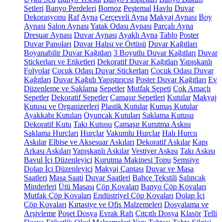
Setleri
Banyo Perdeleri
Bornoz
Peştemal
Havlu
Duvar
Dekorasyonu
Raf
Ayna
Çerçeveli Ayna
Makyaj Aynası
Boy
Aynası
Salon Aynası
Yatak Odası Aynası
Parçalı Ayna
Dresuar Aynası
Duvar Aynası
Ayaklı Ayna
Tablo
Poster
Duvar Panoları
Duvar Halısı ve Örtüsü
Duvar Kağıtları
Boyanabilir Duvar Kağıtları
3 Boyutlu Duvar Kağıtları
Duvar
Stickerları ve Etiketleri
Dekoratif Duvar Kağıtları
Yapışkanlı
Folyolar
Çocuk Odası Duvar Stickerları
Çocuk Odası Duvar
Kağıtları
Duvar Kağıdı Yapıştırıcısı
Poster Duvar Kağıtları
Ev
Düzenleme ve Saklama
Sepetler
Mutfak Sepeti
Çok Amaçlı
Sepetler
Dekoratif Sepetler
Çamaşır Sepetleri
Kutular
Makyaj
Kutusu ve Organizerleri
Plastik Kutular
Kumaş Kutular
Ayakkabı Kutuları
Oyuncak Kutuları
Saklama Kutusu
Dekoratif Kutu
Takı Kutusu
Çamaşır Kurutma Askısı
Saklama Hurçları
Hurçlar
Vakumlu Hurçlar
Halı Hurcu
Askılar
Elbise ve Aksesuar Askıları
Dekoratif Askılar
Kapı
Arkası Askıları
Yapışkanlı Askılar
Vestiyer Askısı
Takı Askısı
Bavul İçi Düzenleyici
Kurutma Makinesi Topu
Şemsiye
Dolap İçi Düzenleyici
Makyaj Çantası
Duvar ve Masa
Saatleri
Masa Saati
Duvar Saatleri
Bahçe Tekstili
Salıncak
Minderleri
Ütü Masası
Çöp Kovaları
Banyo Çöp Kovaları
Mutfak Çöp Kovaları
Endüstriyel Çöp Kovaları
Dolap İçi
Çöp Kovaları
Kırtasiye ve Ofis Malzemeleri
Dosyalama ve
Arşivleme
Poşet Dosya
Evrak Rafı
Çıtçıtlı Dosya
Klasör
Telli