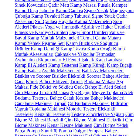
Sinek Kovucular
Çadır Matı
Kamp Masası
Pusula
Kampet
Kamp Duşu
Isıtıcılar
Kamp Çantası
Şişme Yastık
Magnezyum
Çubuğu
Kamp Tuvaleti
Kamp Taburesi
Şişme Yatak
Çadır
Aksesuarı
Sırt Çantası
Hayatta Kalma Malzemeleri
Spor
Aletleri
Pilates, Yoga ve Jimnastik
Ağırlık ve Halter Ürünleri
Fitness ve Kardiyo Ürünleri
Diğer Spor Ürünleri
Valiz ve
Bavul
Kamp Mutfak Malzemeleri
Termal Çanta
Matara
Kamp Yemek Pişirme Seti
Kamp Buzluk ve Soğutucu
Ürünler
Kamp Demliği
Kamp Tavası
Kamp Ocağı
Kamp
Mutfak Aksesuarları
Çakmak ve Yakıcılar
Termoslar
Aydınlatma Ekipmanları
El Feneri
Işıldak
Kafa Lambası
Kamp El Aletleri
Kamp Testeresi
Kamp Küreği
Kamp Bıçağı
Kamp Baltası
Avcılık Malzemeleri
Balık Av Malzemeleri
Bisiklet ve Scooter
Bisiklet
Elektrikli Scooter
Bahçe Aletleri
Çapa
Kürek
Bahçe Eldiveni
Tırmık
Budama Makası
Aşı
Makası
Fide Dikici ve Sökücü
Orak
Bahçe El Aleti Setleri
Çim Makası
Tırpan Misinası
Aşı Bıçağı
Meyve Toplama Aleti
Budama Testeresi
Bahçe Çatalı
Kazma
Bahçe Makineleri
Çapalama Makinesi
Tırpan
Çit Budama Makinesi
Hidrofor
Yaprak Toplama Makinesi
Motorlu Testere
Elektrikli
Testereler
Benzinli Testereler
Testere Zincirleri ve Yağları
Çim
Biçme Makinesi
Benzinli Çim Biçme Makinesi
Elektrikli Çim
Biçme Makinesi
Kenar Kesme Makinesi
Çim Biçme Yedek
Parça
Pompa
Santrifüj Pompa
Dalgıç Pompası
Bahçe