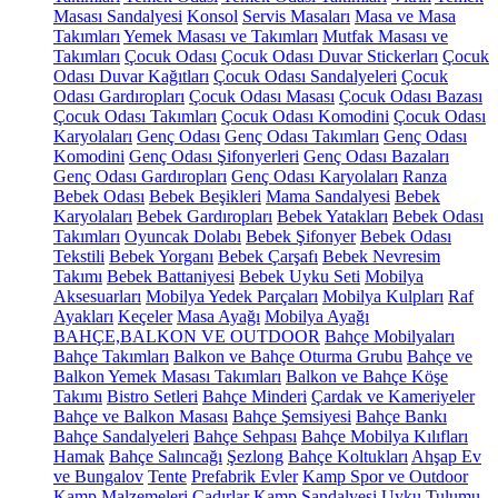
Masası Sandalyesi
Konsol
Servis Masaları
Masa ve Masa
Takımları
Yemek Masası ve Takımları
Mutfak Masası ve
Takımları
Çocuk Odası
Çocuk Odası Duvar Stickerları
Çocuk
Odası Duvar Kağıtları
Çocuk Odası Sandalyeleri
Çocuk
Odası Gardıropları
Çocuk Odası Masası
Çocuk Odası Bazası
Çocuk Odası Takımları
Çocuk Odası Komodini
Çocuk Odası
Karyolaları
Genç Odası
Genç Odası Takımları
Genç Odası
Komodini
Genç Odası Şifonyerleri
Genç Odası Bazaları
Genç Odası Gardıropları
Genç Odası Karyolaları
Ranza
Bebek Odası
Bebek Beşikleri
Mama Sandalyesi
Bebek
Karyolaları
Bebek Gardıropları
Bebek Yatakları
Bebek Odası
Takımları
Oyuncak Dolabı
Bebek Şifonyer
Bebek Odası
Tekstili
Bebek Yorganı
Bebek Çarşafı
Bebek Nevresim
Takımı
Bebek Battaniyesi
Bebek Uyku Seti
Mobilya
Aksesuarları
Mobilya Yedek Parçaları
Mobilya Kulpları
Raf
Ayakları
Keçeler
Masa Ayağı
Mobilya Ayağı
BAHÇE,BALKON VE OUTDOOR
Bahçe Mobilyaları
Bahçe Takımları
Balkon ve Bahçe Oturma Grubu
Bahçe ve
Balkon Yemek Masası Takımları
Balkon ve Bahçe Köşe
Takımı
Bistro Setleri
Bahçe Minderi
Çardak ve Kameriyeler
Bahçe ve Balkon Masası
Bahçe Şemsiyesi
Bahçe Bankı
Bahçe Sandalyeleri
Bahçe Sehpası
Bahçe Mobilya Kılıfları
Hamak
Bahçe Salıncağı
Şezlong
Bahçe Koltukları
Ahşap Ev
ve Bungalov
Tente
Prefabrik Evler
Kamp Spor ve Outdoor
Kamp Malzemeleri
Çadırlar
Kamp Sandalyesi
Uyku Tulumu