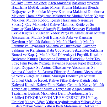
ve Tava
Pizza Makinesi
Krep Makinesi
Basküller
Yiyecek
Hazırlama
Mutfak Tartısı
Mikser
Kıyma Makinesi
Blender
Doğrayıcı ve Rondolar
Meyve Kurutma Makinesi
Dondurma
Makinesi
Hamur Yoğurma Makinesi ve Mutfak Şefleri
Yoğurt
Makinesi
Mutfak Robotu
İçecek Hazırlama
Narenciye
Sıkacağı
Çay Makineleri
Kahve Makinesi
Kettle ve Su
Isıtıcılar
Katı Meyve Sıkacağı
Elektrikli Semaver
Elektrikli
Cezve
Küçük Ev Aletleri Yedek Parça ve Aksesuarları
Mutfak
Aksesuarları
Mutfak Seti
Bulaşıklık
Askı ve Kancalar
Kaydırmaz
Mutfak Sabunluk
Mutfak Havluluk
Mutfak
Seramik ve Fayansları
Saklama ve Düzenleme
Kavanoz
Saklama ve Karıştırma Kabı
Çöp Poşeti
Sebzelikler
Saklama
Bonesi ve Kapağı
Mutfak Raf Düzenleyici
Poşetlik
Kaşıklık
Beslenme Kutusu
Damacana Pompası
Ekmeklik
Sefer Tası
Streç Film
Peçete Yüzüğü
Kavanoz Kapağı
Pipet
Buzdolabı
Poşeti
Doypack
Su Arıtma Cihazları ve Aksesuarları
Su
Arıtma Cihazları
Su Arıtma Filtreleri
Su Arıtma Aksesuarları
ve Yedek Parçaları
Arıtma Musluğu
Endüstriyel Mutfak
Ürünleri
Gıda ve İçecek
Kahve
Filtre Kahve Kağıdı
Türk
Kahvesi
Kapsül Kahve
Filtre Kahve
Çekirdek Kahve
Mutfak
Tezgahları
Laminant Mutfak Tezgahları
Ahşap Mutfak
Tezgahları
Bulaşık Makineleri
Derin Dondurucular
Su
Sebilleri
DEKORASYON VE EV GEREÇLERİ
Yılbaşı
Ürünleri
Yılbaşı Ağacı
Yılbaşı Aydınlatmaları
Yılbaşı Ağacı
Süsleri
Yılbaşı Sepeti
Yılbaşı Parti Malzemeleri
Dekoratif