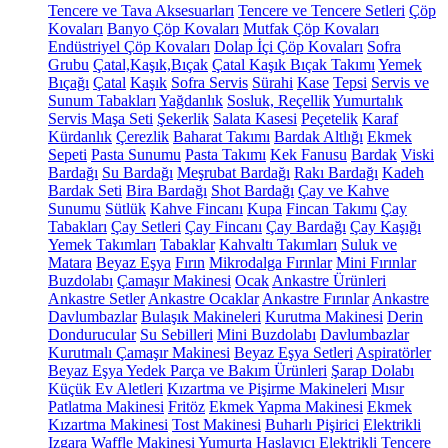
Tencere ve Tava Aksesuarları
Tencere ve Tencere Setleri
Çöp
Kovaları
Banyo Çöp Kovaları
Mutfak Çöp Kovaları
Endüstriyel Çöp Kovaları
Dolap İçi Çöp Kovaları
Sofra
Grubu
Çatal,Kaşık,Bıçak
Çatal Kaşık Bıçak Takımı
Yemek
Bıçağı
Çatal
Kaşık
Sofra Servis
Sürahi
Kase
Tepsi
Servis ve
Sunum Tabakları
Yağdanlık
Sosluk, Reçellik
Yumurtalık
Servis Maşa Seti
Şekerlik
Salata Kasesi
Peçetelik
Karaf
Kürdanlık
Çerezlik
Baharat Takımı
Bardak Altlığı
Ekmek
Sepeti
Pasta Sunumu
Pasta Takımı
Kek Fanusu
Bardak
Viski
Bardağı
Su Bardağı
Meşrubat Bardağı
Rakı Bardağı
Kadeh
Bardak Seti
Bira Bardağı
Shot Bardağı
Çay ve Kahve
Sunumu
Sütlük
Kahve Fincanı
Kupa
Fincan Takımı
Çay
Tabakları
Çay Setleri
Çay Fincanı
Çay Bardağı
Çay Kaşığı
Yemek Takımları
Tabaklar
Kahvaltı Takımları
Suluk ve
Matara
Beyaz Eşya
Fırın
Mikrodalga Fırınlar
Mini Fırınlar
Buzdolabı
Çamaşır Makinesi
Ocak
Ankastre Ürünleri
Ankastre Setler
Ankastre Ocaklar
Ankastre Fırınlar
Ankastre
Davlumbazlar
Bulaşık Makineleri
Kurutma Makinesi
Derin
Dondurucular
Su Sebilleri
Mini Buzdolabı
Davlumbazlar
Kurutmalı Çamaşır Makinesi
Beyaz Eşya Setleri
Aspiratörler
Beyaz Eşya Yedek Parça ve Bakım Ürünleri
Şarap Dolabı
Küçük Ev Aletleri
Kızartma ve Pişirme Makineleri
Mısır
Patlatma Makinesi
Fritöz
Ekmek Yapma Makinesi
Ekmek
Kızartma Makinesi
Tost Makinesi
Buharlı Pişirici
Elektrikli
Izgara
Waffle Makinesi
Yumurta Haşlayıcı
Elektrikli Tencere