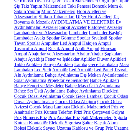
ve Rulosu
Tuval
El İşi & Tekstil Malzemeleri
Örgü İpi
Güpür
Şiş
Takı Yapım Malzemeleri
Takı Pensesi
Boncuk
Mum &
Sabun Yapımı
Mum Malzemeleri
Hobi Aletleri ve
Aksesuarları
Silikon Tabancaları
Diğer Hobi Aletleri
Taş
Boyama & Mozaik
AYDINLATMA VE ELEKTRİK
Ev
Aydınlatmaları
Avizeler
Sarkıt Avizeler
Plafonyer Avizeler
Lambaderler ve Aksesuarları
Lambader
Lambader Başlığı
Lambader Ayağı
Spotlar
Gömme Spotlar
Sıvaüstü Spotlar
Tavan Spotlar
Ampuller
Led Ampul
Halojen Ampul
Tasarruflu Ampul
Rustik Ampul
Akıllı Ampul
Floresan
Ampul
Abajurlar ve Aksesuarları
Abajur
Abajur Şapkaları
Abajur Ayaklığı
Fener ve Işıldaklar
Aplikler
Duvar Aplikleri
Tablo Aplikleri
Banyo Aplikleri
Lamba
Gece Lambaları
Masa
Lambaları
Led Şerit
Armatür
Led Armatür
Led Panel
Tezgah
Altı Aydınlatma
Bahçe Aydınlatma
Dış Mekan Aydınlatmalar
Solar Aydınlatma
Projektör ve Sensörler
Bahçe Aplikleri
Bahçe Feneri ve Meşaleler
Bahçe Masa Üstü Aydınlatma
Bahçe Set Üstü Aydınlatma
Bahçe Aydınlatma Direkleri
Çocuk Odası Aydınlatma
Çocuk Gece Lambası
Çocuk Odası
Duvar Aydınlatmaları
Çocuk Odası Abajuru
Çocuk Odası
Avizesi
Çocuk Masa Lambası
Elektrik Malzemeleri
Priz ve
Anahtarlar
Priz Kutusu
Telefon Prizi
Priz Çerçevesi
Golyat
Priz
Nümeris Priz
Priz
Anahtar Priz
Şalt Malzemeleri
Sigorta
Kutusu
Kontaktör
Elektrik Sigortası
Şalter
Kaçak Akım
Rölesi
Elektrik Sayacı
Uzatma Kablosu ve Grup Priz
Uzatma