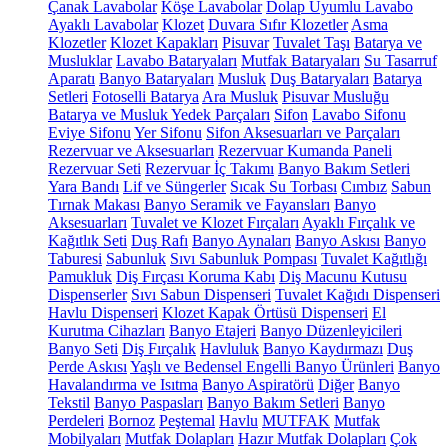
Çanak Lavabolar
Köşe Lavabolar
Dolap Uyumlu Lavabo
Ayaklı Lavabolar
Klozet
Duvara Sıfır Klozetler
Asma
Klozetler
Klozet Kapakları
Pisuvar
Tuvalet Taşı
Batarya ve
Musluklar
Lavabo Bataryaları
Mutfak Bataryaları
Su Tasarruf
Aparatı
Banyo Bataryaları
Musluk
Duş Bataryaları
Batarya
Setleri
Fotoselli Batarya
Ara Musluk
Pisuvar Musluğu
Batarya ve Musluk Yedek Parçaları
Sifon
Lavabo Sifonu
Eviye Sifonu
Yer Sifonu
Sifon Aksesuarları ve Parçaları
Rezervuar ve Aksesuarları
Rezervuar Kumanda Paneli
Rezervuar Seti
Rezervuar İç Takımı
Banyo Bakım Setleri
Yara Bandı
Lif ve Süngerler
Sıcak Su Torbası
Cımbız
Sabun
Tırnak Makası
Banyo Seramik ve Fayansları
Banyo
Aksesuarları
Tuvalet ve Klozet Fırçaları
Ayaklı Fırçalık ve
Kağıtlık Seti
Duş Rafı
Banyo Aynaları
Banyo Askısı
Banyo
Taburesi
Sabunluk
Sıvı Sabunluk Pompası
Tuvalet Kağıtlığı
Pamukluk
Diş Fırçası Koruma Kabı
Diş Macunu Kutusu
Dispenserler
Sıvı Sabun Dispenseri
Tuvalet Kağıdı Dispenseri
Havlu Dispenseri
Klozet Kapak Örtüsü Dispenseri
El
Kurutma Cihazları
Banyo Etajeri
Banyo Düzenleyicileri
Banyo Seti
Diş Fırçalık
Havluluk
Banyo Kaydırmazı
Duş
Perde Askısı
Yaşlı ve Bedensel Engelli Banyo Ürünleri
Banyo
Havalandırma ve Isıtma
Banyo Aspiratörü
Diğer
Banyo
Tekstil
Banyo Paspasları
Banyo Bakım Setleri
Banyo
Perdeleri
Bornoz
Peştemal
Havlu
MUTFAK
Mutfak
Mobilyaları
Mutfak Dolapları
Hazır Mutfak Dolapları
Çok