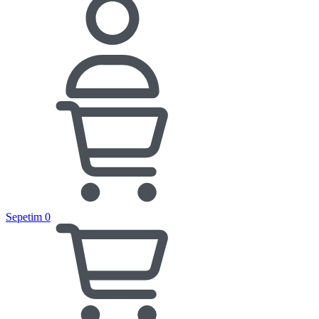
Sepetim
0