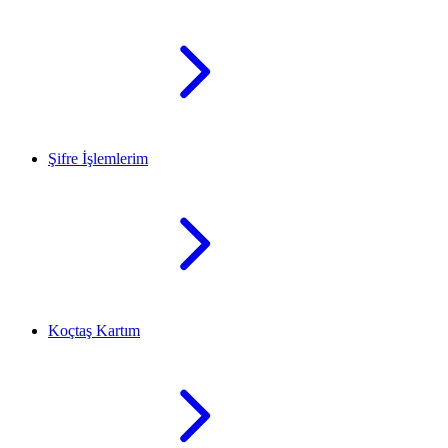
Şifre İşlemlerim
Koçtaş Kartım