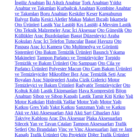
İngiliz Anahtarı
İki Ağızlı Anahtar
Tork Anahtarı
Yıldız
Anahtar ve Takımları
Kurbağcık Anahtarı
Kombine Anahtar
ve Takımları
Boru Anahtarı
Keskiler
Keser
Kargaburun
Balyoz
Balta
Kesici Aletler
Makas
Maket Bıçağı
Iskarpela
Oto Ürünleri
Lastik
Yaz Lastiği
Kış Lastiği
4 Mevsim Lastik
Oto Teknik Malzemeler
Araç İçi Aksesuar
Oto Güneşlik
Oto
Küllükler
Araç Buzdolapları
Bagaj Düzenleyici
Araba
Kokuları
Araç İçi Telefon Tutucular
Bagaj Havuzu
Oto
Paspası
Araç İçi Kamera
Oto Multimedya ve Görüntü
Sistemleri
Oto Bakım Temizlik Ürünleri
Basınçlı Yıkama
Makineleri
Tampon Parlatıcı ve Temizleyiciler
Torpido
Temizlik ve Bakım Ürünleri
Oto Şampuan
Oto Cila ve
Parlatıcı Ürünleri
Polyester Macun
Oto Cam Bakım Ürünleri
ve Temizleyiciler
Mikrofiber Bez
Araç Temizlik Seti
Araç
Boyaları
Araç Süpürgeleri
Araba Çizik Giderici
Motor
Temizleyici ve Bakım Ürünleri
Radyatör Temizleyiciler
Oto
Koltuk Kılıfı
Lastik Ekipmanları
Hava Kompresörü
Bijon
Anahtarı
Sibop ve Sibop Kapağı
Lastik Tamir Kiti
Kriko
Yağ
Motor Katkıları
Hidrolik Yağlar
Motor Yağı
Motor Yağı
Katkısı
Gres Yağı
Yakıt Katkısı
Şanzıman Yağı ve Katkısı
Akü ve Akü Aksesuarları
Akü
Akü Şarj Cihazları
Akü
Takviye Kablosu
Araç Dış Aksesuar
Plaka Aksesuarları
Silecek
Yan ve Tavan Çıtaları
Tampon Aksesuarları
Trafik
Setleri
Oto Brandaları
Vinç ve Vinç Aksesuarları
Jant ve Jant
Kapağı
Trafik Ürünleri
Oto Projektör
Diğer Trafik Ürünleri