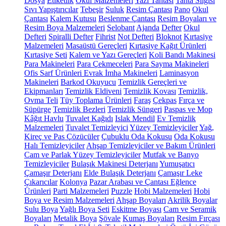
Dosya
Etiketlik
Okul Malzemeleri
Yazı Tahtası
Tahta Silgisi
Sıvı Yapıştırıcılar
Tebeşir
Suluk
Resim Çantası
Pano
Okul
Çantası
Kalem Kutusu
Beslenme Çantası
Resim Boyaları ve
Resim Boya Malzemeleri
Selobant
Ajanda
Defter
Okul
Defteri
Spiralli Defter
Fihrist
Not Defteri
Bloknot
Kırtasiye
Malzemeleri
Masaüstü Gereçleri
Kırtasiye Kağıt Ürünleri
Kırtasiye Seti
Kalem ve Yazı Gereçleri
Koli Bandı Makinesi
Para Makineleri
Para Çekmeceleri
Para Sayma Makineleri
Ofis Sarf Ürünleri
Evrak İmha Makineleri
Laminasyon
Makineleri
Barkod Okuyucu
Temizlik Gereçleri ve
Ekipmanları
Temizlik Eldiveni
Temizlik Kovası
Temizlik,
Ovma Teli
Tüy Toplama Ürünleri
Faraş
Çekpas
Fırça ve
Süpürge
Temizlik Bezleri
Temizlik Süngeri
Paspas ve Mop
Kâğıt Havlu
Tuvalet Kağıdı
Islak Mendil
Ev Temizlik
Malzemeleri
Tuvalet Temizleyici
Yüzey Temizleyiciler
Yağ,
Kireç ve Pas Çözücüler
Çubuklu Oda Kokusu
Oda Kokusu
Halı Temizleyiciler
Ahşap Temizleyiciler ve Bakım Ürünleri
Cam ve Parlak Yüzey Temizleyiciler
Mutfak ve Banyo
Temizleyiciler
Bulaşık Makinesi Deterjanı
Yumuşatıcı
Çamaşır Deterjanı
Elde Bulaşık Deterjanı
Çamaşır Leke
Çıkarıcılar
Kolonya
Pazar Arabası ve Çantası
Eğlence
Ürünleri
Parti Malzemeleri
Puzzle
Hobi Malzemeleri
Hobi
Boya ve Resim Malzemeleri
Ahşap Boyaları
Akrilik Boyalar
Sulu Boya
Yağlı Boya Seti
Eskitme Boyası
Cam ve Seramik
Boyaları
Metalik Boya
Şövale
Kumaş Boyaları
Resim Fırçası