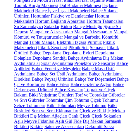
Pompası
Su Motoru
Hasat Makinesi
Dal Öğütme Makinesi
Toprak Burgu Makinesi
Dal Budama Makinesi
İlaçlama
Makineleri
Bahçe İş ve İnşaat Makineleri
Bahçe Sulama
Ürünleri
Hortumlar
Fıskiye ve Damlatıcılar
Hortum
Makaraları
Hortum Bağlantı Aparatları
Hortum Tabancaları
Su Zamanlayıcı
Sulaklar
Bidon
Bahçe Musluğu
Şişme Su
Deposu
Mangal ve Aksesuarları
Mangal Aksesuarları
Mangal
Kömürü ve Tutuşturucular
Mangal ve Barbekü
Kömürlü
Mangal
Tüplü Mangal
Elektrikli Izgara
Pürmüz
Piknik
Malzemeleri
Piknik Sepetleri
Piknik Seti
Semaver
Piknik
Örtüleri
Bahçe Depolama
Depolama Evleri
Depolama
Dolapları
Depolama Sandığı
Bahçe Aydınlatma
Dış Mekan
Aydınlatmalar
Solar Aydınlatma
Projektör ve Sensörler
Bahçe
Aplikleri
Bahçe Feneri ve Meşaleler
Bahçe Masa Üstü
Aydınlatma
Bahçe Set Üstü Aydınlatma
Bahçe Aydınlatma
Direkleri
Bahçe Peyzaj Ürünleri
Bahçe Yer Döşemeleri
Bahçe
Çit ve Bordürleri
Bahçe Filesi
Bahçe Gizleme Ağları
Bahçe
Dekorasyon Ürünleri
Bahçe Kovaları
Toprak ve Çiçek
Bakımı
Bitki Yetiştirme Ürünleri
Torf ve Topraklar
Gübreler
ve Sıvı Gübreler
Tohumlar
Çim Tohumu
Çiçek Tohumu
Sebze Tohumları
Bitki Tohumları
Meyve Tohumu
Bitki
Besinleri
Sera ve Sera Ekipmanları
Çiçek ve Bitki
İç Mekan
Bitkileri
Dış Mekan Ağaçları
Canlı Çiçek
Çiçek Soğanları
Aşılı Meyve Fidanları
Aşılı Gül
Fide
Dış Mekan Sarmaşık
Bitkileri
Kaktüs
Saksı ve Aksesuarları
Dekoratif Saksı