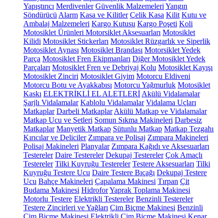
Yapıştırıcı
Merdivenler
Güvenlik Malzemeleri
Yangın
Söndürücü
Alarm
Kasa ve Kilitler
Çelik Kasa
Kilit
Kutu ve
Ambalaj Malzemeleri
Kargo Kutusu
Kargo Poşeti
Koli
Motosiklet Ürünleri
Motorsiklet Aksesuarları
Motosiklet
Kilidi
Motosiklet Stickerları
Motosiklet Rüzgarlık ve Siperlik
Motosiklet Aynası
Motosiklet Brandası
Motorsiklet Yedek
Parça
Motosiklet Fren Ekipmanları
Diğer Motosiklet Yedek
Parçaları
Motosiklet Fren ve Debriyaj Kolu
Motosiklet Kayışı
Motosiklet Zinciri
Motosiklet Giyim
Motorcu Eldiveni
Motorcu Botu ve Ayakkabısı
Motorcu Yağmurluk
Motosiklet
Kaskı
ELEKTRİKLİ EL ALETLERİ
Akülü Vidalamalar
Şarjlı Vidalamalar
Kablolu Vidalamalar
Vidalama Uçları
Matkaplar
Darbeli Matkaplar
Akülü Matkap ve Vidalamalar
Matkap Ucu ve Setleri
Somun Sıkma Makineleri
Darbesiz
Matkaplar
Manyetik Matkap
Sütunlu Matkap
Matkap Tezgahı
Kırıcılar ve Deliciler
Zımpara ve Polisaj
Zımpara Makineleri
Polisaj Makineleri
Planyalar
Zımpara Kağıdı ve Aksesuarları
Testereler
Daire Testereler
Dekupaj Testereler
Çok Amaçlı
Testereler
Tilki Kuyruğu Testereler
Testere Aksesuarları
Tilki
Kuyruğu Testere Ucu
Daire Testere Bıçağı
Dekupaj Testere
Ucu
Bahçe Makineleri
Çapalama Makinesi
Tırpan
Çit
Budama Makinesi
Hidrofor
Yaprak Toplama Makinesi
Motorlu Testere
Elektrikli Testereler
Benzinli Testereler
Testere Zincirleri ve Yağları
Çim Biçme Makinesi
Benzinli
Çim Biçme Makinesi
Elektrikli Çim Biçme Makinesi
Kenar