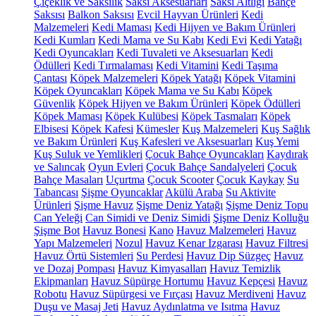
Çiçeklik ve Saksılık
Saksı Aksesuarları
Saksı Altlığı
Bahçe
Saksısı
Balkon Saksısı
Evcil Hayvan Ürünleri
Kedi
Malzemeleri
Kedi Maması
Kedi Hijyen ve Bakım Ürünleri
Kedi Kumları
Kedi Mama ve Su Kabı
Kedi Evi
Kedi Yatağı
Kedi Oyuncakları
Kedi Tuvaleti ve Aksesuarları
Kedi
Ödülleri
Kedi Tırmalaması
Kedi Vitamini
Kedi Taşıma
Çantası
Köpek Malzemeleri
Köpek Yatağı
Köpek Vitamini
Köpek Oyuncakları
Köpek Mama ve Su Kabı
Köpek
Güvenlik
Köpek Hijyen ve Bakım Ürünleri
Köpek Ödülleri
Köpek Maması
Köpek Kulübesi
Köpek Tasmaları
Köpek
Elbisesi
Köpek Kafesi
Kümesler
Kuş Malzemeleri
Kuş Sağlık
ve Bakım Ürünleri
Kuş Kafesleri ve Aksesuarları
Kuş Yemi
Kuş Suluk ve Yemlikleri
Çocuk Bahçe Oyuncakları
Kaydırak
ve Salıncak
Oyun Evleri
Çocuk Bahçe Sandalyeleri
Çocuk
Bahçe Masaları
Uçurtma
Çocuk Scooter
Çocuk Kaykay
Su
Tabancası
Şişme Oyuncaklar
Akülü Araba
Su Aktivite
Ürünleri
Şişme Havuz
Şişme Deniz Yatağı
Şişme Deniz Topu
Can Yeleği
Can Simidi ve Deniz Simidi
Şişme Deniz Kolluğu
Şişme Bot
Havuz Bonesi
Kano
Havuz Malzemeleri
Havuz
Yapı Malzemeleri
Nozul
Havuz Kenar Izgarası
Havuz Filtresi
Havuz Örtü Sistemleri
Su Perdesi
Havuz Dip Süzgeç
Havuz
ve Dozaj Pompası
Havuz Kimyasalları
Havuz Temizlik
Ekipmanları
Havuz Süpürge Hortumu
Havuz Kepçesi
Havuz
Robotu
Havuz Süpürgesi ve Fırçası
Havuz Merdiveni
Havuz
Duşu ve Masaj Jeti
Havuz Aydınlatma ve Isıtma
Havuz