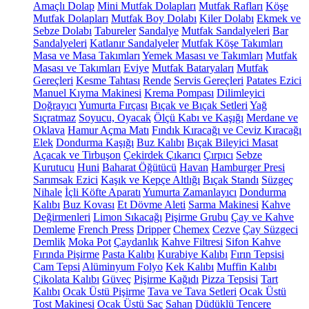
Amaçlı Dolap
Mini Mutfak Dolapları
Mutfak Rafları
Köşe
Mutfak Dolapları
Mutfak Boy Dolabı
Kiler Dolabı
Ekmek ve
Sebze Dolabı
Tabureler
Sandalye
Mutfak Sandalyeleri
Bar
Sandalyeleri
Katlanır Sandalyeler
Mutfak Köşe Takımları
Masa ve Masa Takımları
Yemek Masası ve Takımları
Mutfak
Masası ve Takımları
Eviye
Mutfak Bataryaları
Mutfak
Gereçleri
Kesme Tahtası
Rende
Servis Gereçleri
Patates Ezici
Manuel Kıyma Makinesi
Krema Pompası
Dilimleyici
Doğrayıcı
Yumurta Fırçası
Bıçak ve Bıçak Setleri
Yağ
Sıçratmaz
Soyucu, Oyacak
Ölçü Kabı ve Kaşığı
Merdane ve
Oklava
Hamur Açma Matı
Fındık Kıracağı ve Ceviz Kıracağı
Elek
Dondurma Kaşığı
Buz Kalıbı
Bıçak Bileyici Masat
Açacak ve Tirbuşon
Çekirdek Çıkarıcı
Çırpıcı
Sebze
Kurutucu
Huni
Baharat Öğütücü
Havan
Hamburger Presi
Sarımsak Ezici
Kaşık ve Kepçe Altlığı
Bıçak Standı
Süzgeç
Nihale
İçli Köfte Aparatı
Yumurta Zamanlayıcı
Dondurma
Kalıbı
Buz Kovası
Et Dövme Aleti
Sarma Makinesi
Kahve
Değirmenleri
Limon Sıkacağı
Pişirme Grubu
Çay ve Kahve
Demleme
French Press
Dripper
Chemex
Cezve
Çay Süzgeci
Demlik
Moka Pot
Çaydanlık
Kahve Filtresi
Sifon Kahve
Fırında Pişirme
Pasta Kalıbı
Kurabiye Kalıbı
Fırın Tepsisi
Cam Tepsi
Alüminyum Folyo
Kek Kalıbı
Muffin Kalıbı
Çikolata Kalıbı
Güveç
Pişirme Kağıdı
Pizza Tepsisi
Tart
Kalıbı
Ocak Üstü Pişirme
Tava ve Tava Setleri
Ocak Üstü
Tost Makinesi
Ocak Üstü Sac
Sahan
Düdüklü Tencere