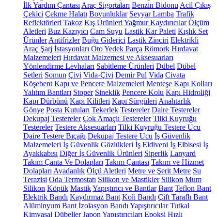
İlk Yardım Çantası
Araç Sigortaları
Benzin Bidonu
Acil Çıkış
Çekici
Çekme Halatı
Boyunluklar
Seyyar Lamba
Trafik
Reflektörleri
Takoz
Kış Ürünleri
Yağmur Kaydırıcılar
Ölçüm
Aletleri
Buz Kazıyıcı
Cam Suyu
Lastik Kar Paleti
Kışlık Set
Ürünler
Antifrizler
Buğu Giderici
Lastik Zinciri
Elektrikli
Araç Şarj İstasyonları
Oto Yedek Parça
Römork
Hırdavat
Malzemeleri
Hırdavat Malzemesi ve Aksesuarları
Yönlendirme Levhaları
Sabitleme Ürünleri
Dübel
Dübel
Setleri
Somun
Çivi
Vida-Çivi
Demir Pul
Vida
Civata
Köşebent
Kapı ve Pencere Malzemeleri
Menteşe
Kapı Kolları
Yalıtım Bantları
Stoper
Sineklik
Pencere Kolu
Kapı Hidroliği
Kapı Dürbünü
Kapı Kilitleri
Kapı Sürgüleri
Anahtarlık
Gönye
Posta Kutuları
Tekerlek
Testereler
Daire Testereler
Dekupaj Testereler
Çok Amaçlı Testereler
Tilki Kuyruğu
Testereler
Testere Aksesuarları
Tilki Kuyruğu Testere Ucu
Daire Testere Bıçağı
Dekupaj Testere Ucu
İş Güvenlik
Malzemeleri
İş Güvenlik Gözlükleri
İş Eldiveni
İş Elbisesi
İş
Ayakkabısı
Diğer İş Güvenlik Ürünleri
Siperlik
Lanyard
Takım Çanta Ve Dolapları
Takım Çantası
Takım ve Hizmet
Dolapları
Avadanlık
Ölçü Aletleri
Metre ve Şerit Metre
Su
Terazisi
Oda Termostatı
Silikon ve Mastikler
Silikon
Mum
Silikon
Köpük
Mastik
Yapıştırıcı ve Bantlar
Bant
Teflon Bant
Elektrik Bandı
Kaydırmaz Bant
Koli Bandı
Çift Taraflı Bant
Alüminyum Bant
İzolasyon Bandı
Yapıştırıcılar
Tutkal
Kimyasal Dübeller
Japon Yapıştırıcıları
Epoksi
Hızlı