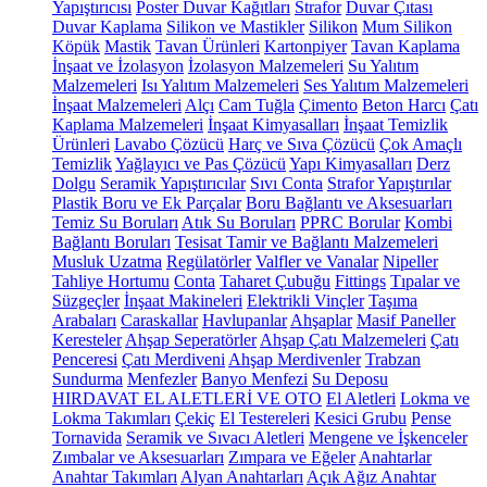
Yapıştırıcısı
Poster Duvar Kağıtları
Strafor
Duvar Çıtası
Duvar Kaplama
Silikon ve Mastikler
Silikon
Mum Silikon
Köpük
Mastik
Tavan Ürünleri
Kartonpiyer
Tavan Kaplama
İnşaat ve İzolasyon
İzolasyon Malzemeleri
Su Yalıtım
Malzemeleri
Isı Yalıtım Malzemeleri
Ses Yalıtım Malzemeleri
İnşaat Malzemeleri
Alçı
Cam Tuğla
Çimento
Beton Harcı
Çatı
Kaplama Malzemeleri
İnşaat Kimyasalları
İnşaat Temizlik
Ürünleri
Lavabo Çözücü
Harç ve Sıva Çözücü
Çok Amaçlı
Temizlik
Yağlayıcı ve Pas Çözücü
Yapı Kimyasalları
Derz
Dolgu
Seramik Yapıştırıcılar
Sıvı Conta
Strafor Yapıştırılar
Plastik Boru ve Ek Parçalar
Boru Bağlantı ve Aksesuarları
Temiz Su Boruları
Atık Su Boruları
PPRC Borular
Kombi
Bağlantı Boruları
Tesisat Tamir ve Bağlantı Malzemeleri
Musluk Uzatma
Regülatörler
Valfler ve Vanalar
Nipeller
Tahliye Hortumu
Conta
Taharet Çubuğu
Fittings
Tıpalar ve
Süzgeçler
İnşaat Makineleri
Elektrikli Vinçler
Taşıma
Arabaları
Caraskallar
Havlupanlar
Ahşaplar
Masif Paneller
Keresteler
Ahşap Seperatörler
Ahşap Çatı Malzemeleri
Çatı
Penceresi
Çatı Merdiveni
Ahşap Merdivenler
Trabzan
Sundurma
Menfezler
Banyo Menfezi
Su Deposu
HIRDAVAT EL ALETLERİ VE OTO
El Aletleri
Lokma ve
Lokma Takımları
Çekiç
El Testereleri
Kesici Grubu
Pense
Tornavida
Seramik ve Sıvacı Aletleri
Mengene ve İşkenceler
Zımbalar ve Aksesuarları
Zımpara ve Eğeler
Anahtarlar
Anahtar Takımları
Alyan Anahtarları
Açık Ağız Anahtar