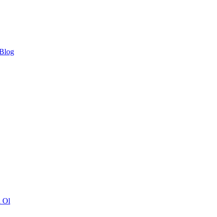
 Blog
ı Ol