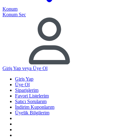
Konum
Konum Seç
Giriş Yap
veya Üye Ol
Giriş Yap
Üye Ol
Siparişlerim
Favori Listelerim
Satıcı Sorularım
İndirim Kuponlarım
Üyelik Bilgilerim