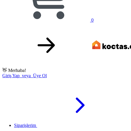
0
👋
Merhaba!
Giriş Yap veya Üye Ol
Siparişlerim