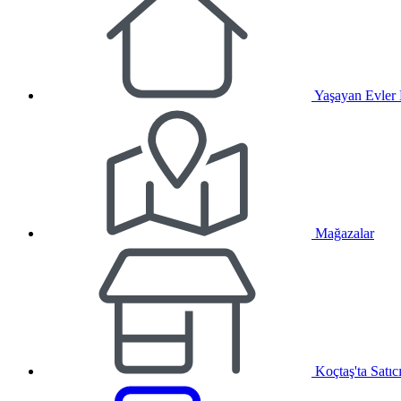
Yaşayan Evler
Mağazalar
Koçtaş'ta Satıc