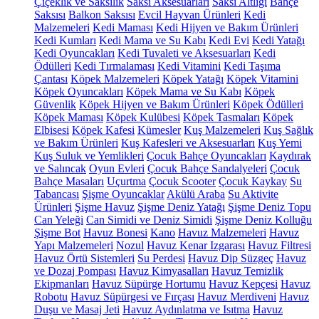
Çiçeklik ve Saksılık
Saksı Aksesuarları
Saksı Altlığı
Bahçe
Saksısı
Balkon Saksısı
Evcil Hayvan Ürünleri
Kedi
Malzemeleri
Kedi Maması
Kedi Hijyen ve Bakım Ürünleri
Kedi Kumları
Kedi Mama ve Su Kabı
Kedi Evi
Kedi Yatağı
Kedi Oyuncakları
Kedi Tuvaleti ve Aksesuarları
Kedi
Ödülleri
Kedi Tırmalaması
Kedi Vitamini
Kedi Taşıma
Çantası
Köpek Malzemeleri
Köpek Yatağı
Köpek Vitamini
Köpek Oyuncakları
Köpek Mama ve Su Kabı
Köpek
Güvenlik
Köpek Hijyen ve Bakım Ürünleri
Köpek Ödülleri
Köpek Maması
Köpek Kulübesi
Köpek Tasmaları
Köpek
Elbisesi
Köpek Kafesi
Kümesler
Kuş Malzemeleri
Kuş Sağlık
ve Bakım Ürünleri
Kuş Kafesleri ve Aksesuarları
Kuş Yemi
Kuş Suluk ve Yemlikleri
Çocuk Bahçe Oyuncakları
Kaydırak
ve Salıncak
Oyun Evleri
Çocuk Bahçe Sandalyeleri
Çocuk
Bahçe Masaları
Uçurtma
Çocuk Scooter
Çocuk Kaykay
Su
Tabancası
Şişme Oyuncaklar
Akülü Araba
Su Aktivite
Ürünleri
Şişme Havuz
Şişme Deniz Yatağı
Şişme Deniz Topu
Can Yeleği
Can Simidi ve Deniz Simidi
Şişme Deniz Kolluğu
Şişme Bot
Havuz Bonesi
Kano
Havuz Malzemeleri
Havuz
Yapı Malzemeleri
Nozul
Havuz Kenar Izgarası
Havuz Filtresi
Havuz Örtü Sistemleri
Su Perdesi
Havuz Dip Süzgeç
Havuz
ve Dozaj Pompası
Havuz Kimyasalları
Havuz Temizlik
Ekipmanları
Havuz Süpürge Hortumu
Havuz Kepçesi
Havuz
Robotu
Havuz Süpürgesi ve Fırçası
Havuz Merdiveni
Havuz
Duşu ve Masaj Jeti
Havuz Aydınlatma ve Isıtma
Havuz