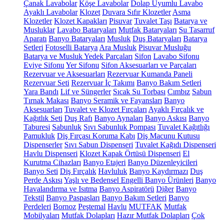
Çanak Lavabolar
Köşe Lavabolar
Dolap Uyumlu Lavabo
Ayaklı Lavabolar
Klozet
Duvara Sıfır Klozetler
Asma
Klozetler
Klozet Kapakları
Pisuvar
Tuvalet Taşı
Batarya ve
Musluklar
Lavabo Bataryaları
Mutfak Bataryaları
Su Tasarruf
Aparatı
Banyo Bataryaları
Musluk
Duş Bataryaları
Batarya
Setleri
Fotoselli Batarya
Ara Musluk
Pisuvar Musluğu
Batarya ve Musluk Yedek Parçaları
Sifon
Lavabo Sifonu
Eviye Sifonu
Yer Sifonu
Sifon Aksesuarları ve Parçaları
Rezervuar ve Aksesuarları
Rezervuar Kumanda Paneli
Rezervuar Seti
Rezervuar İç Takımı
Banyo Bakım Setleri
Yara Bandı
Lif ve Süngerler
Sıcak Su Torbası
Cımbız
Sabun
Tırnak Makası
Banyo Seramik ve Fayansları
Banyo
Aksesuarları
Tuvalet ve Klozet Fırçaları
Ayaklı Fırçalık ve
Kağıtlık Seti
Duş Rafı
Banyo Aynaları
Banyo Askısı
Banyo
Taburesi
Sabunluk
Sıvı Sabunluk Pompası
Tuvalet Kağıtlığı
Pamukluk
Diş Fırçası Koruma Kabı
Diş Macunu Kutusu
Dispenserler
Sıvı Sabun Dispenseri
Tuvalet Kağıdı Dispenseri
Havlu Dispenseri
Klozet Kapak Örtüsü Dispenseri
El
Kurutma Cihazları
Banyo Etajeri
Banyo Düzenleyicileri
Banyo Seti
Diş Fırçalık
Havluluk
Banyo Kaydırmazı
Duş
Perde Askısı
Yaşlı ve Bedensel Engelli Banyo Ürünleri
Banyo
Havalandırma ve Isıtma
Banyo Aspiratörü
Diğer
Banyo
Tekstil
Banyo Paspasları
Banyo Bakım Setleri
Banyo
Perdeleri
Bornoz
Peştemal
Havlu
MUTFAK
Mutfak
Mobilyaları
Mutfak Dolapları
Hazır Mutfak Dolapları
Çok