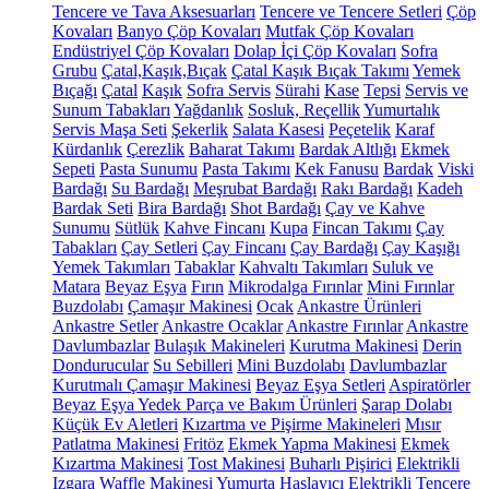
Tencere ve Tava Aksesuarları
Tencere ve Tencere Setleri
Çöp
Kovaları
Banyo Çöp Kovaları
Mutfak Çöp Kovaları
Endüstriyel Çöp Kovaları
Dolap İçi Çöp Kovaları
Sofra
Grubu
Çatal,Kaşık,Bıçak
Çatal Kaşık Bıçak Takımı
Yemek
Bıçağı
Çatal
Kaşık
Sofra Servis
Sürahi
Kase
Tepsi
Servis ve
Sunum Tabakları
Yağdanlık
Sosluk, Reçellik
Yumurtalık
Servis Maşa Seti
Şekerlik
Salata Kasesi
Peçetelik
Karaf
Kürdanlık
Çerezlik
Baharat Takımı
Bardak Altlığı
Ekmek
Sepeti
Pasta Sunumu
Pasta Takımı
Kek Fanusu
Bardak
Viski
Bardağı
Su Bardağı
Meşrubat Bardağı
Rakı Bardağı
Kadeh
Bardak Seti
Bira Bardağı
Shot Bardağı
Çay ve Kahve
Sunumu
Sütlük
Kahve Fincanı
Kupa
Fincan Takımı
Çay
Tabakları
Çay Setleri
Çay Fincanı
Çay Bardağı
Çay Kaşığı
Yemek Takımları
Tabaklar
Kahvaltı Takımları
Suluk ve
Matara
Beyaz Eşya
Fırın
Mikrodalga Fırınlar
Mini Fırınlar
Buzdolabı
Çamaşır Makinesi
Ocak
Ankastre Ürünleri
Ankastre Setler
Ankastre Ocaklar
Ankastre Fırınlar
Ankastre
Davlumbazlar
Bulaşık Makineleri
Kurutma Makinesi
Derin
Dondurucular
Su Sebilleri
Mini Buzdolabı
Davlumbazlar
Kurutmalı Çamaşır Makinesi
Beyaz Eşya Setleri
Aspiratörler
Beyaz Eşya Yedek Parça ve Bakım Ürünleri
Şarap Dolabı
Küçük Ev Aletleri
Kızartma ve Pişirme Makineleri
Mısır
Patlatma Makinesi
Fritöz
Ekmek Yapma Makinesi
Ekmek
Kızartma Makinesi
Tost Makinesi
Buharlı Pişirici
Elektrikli
Izgara
Waffle Makinesi
Yumurta Haşlayıcı
Elektrikli Tencere