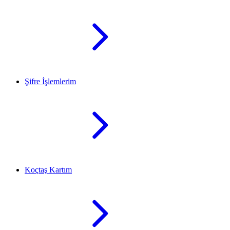
Şifre İşlemlerim
Koçtaş Kartım