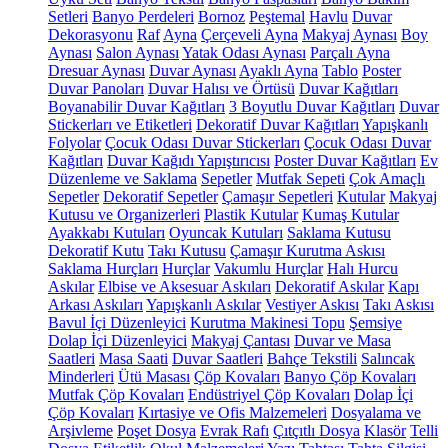
Setleri
Banyo Perdeleri
Bornoz
Peştemal
Havlu
Duvar
Dekorasyonu
Raf
Ayna
Çerçeveli Ayna
Makyaj Aynası
Boy
Aynası
Salon Aynası
Yatak Odası Aynası
Parçalı Ayna
Dresuar Aynası
Duvar Aynası
Ayaklı Ayna
Tablo
Poster
Duvar Panoları
Duvar Halısı ve Örtüsü
Duvar Kağıtları
Boyanabilir Duvar Kağıtları
3 Boyutlu Duvar Kağıtları
Duvar
Stickerları ve Etiketleri
Dekoratif Duvar Kağıtları
Yapışkanlı
Folyolar
Çocuk Odası Duvar Stickerları
Çocuk Odası Duvar
Kağıtları
Duvar Kağıdı Yapıştırıcısı
Poster Duvar Kağıtları
Ev
Düzenleme ve Saklama
Sepetler
Mutfak Sepeti
Çok Amaçlı
Sepetler
Dekoratif Sepetler
Çamaşır Sepetleri
Kutular
Makyaj
Kutusu ve Organizerleri
Plastik Kutular
Kumaş Kutular
Ayakkabı Kutuları
Oyuncak Kutuları
Saklama Kutusu
Dekoratif Kutu
Takı Kutusu
Çamaşır Kurutma Askısı
Saklama Hurçları
Hurçlar
Vakumlu Hurçlar
Halı Hurcu
Askılar
Elbise ve Aksesuar Askıları
Dekoratif Askılar
Kapı
Arkası Askıları
Yapışkanlı Askılar
Vestiyer Askısı
Takı Askısı
Bavul İçi Düzenleyici
Kurutma Makinesi Topu
Şemsiye
Dolap İçi Düzenleyici
Makyaj Çantası
Duvar ve Masa
Saatleri
Masa Saati
Duvar Saatleri
Bahçe Tekstili
Salıncak
Minderleri
Ütü Masası
Çöp Kovaları
Banyo Çöp Kovaları
Mutfak Çöp Kovaları
Endüstriyel Çöp Kovaları
Dolap İçi
Çöp Kovaları
Kırtasiye ve Ofis Malzemeleri
Dosyalama ve
Arşivleme
Poşet Dosya
Evrak Rafı
Çıtçıtlı Dosya
Klasör
Telli