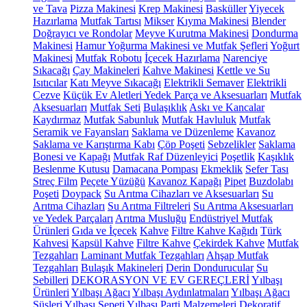
ve Tava
Pizza Makinesi
Krep Makinesi
Basküller
Yiyecek
Hazırlama
Mutfak Tartısı
Mikser
Kıyma Makinesi
Blender
Doğrayıcı ve Rondolar
Meyve Kurutma Makinesi
Dondurma
Makinesi
Hamur Yoğurma Makinesi ve Mutfak Şefleri
Yoğurt
Makinesi
Mutfak Robotu
İçecek Hazırlama
Narenciye
Sıkacağı
Çay Makineleri
Kahve Makinesi
Kettle ve Su
Isıtıcılar
Katı Meyve Sıkacağı
Elektrikli Semaver
Elektrikli
Cezve
Küçük Ev Aletleri Yedek Parça ve Aksesuarları
Mutfak
Aksesuarları
Mutfak Seti
Bulaşıklık
Askı ve Kancalar
Kaydırmaz
Mutfak Sabunluk
Mutfak Havluluk
Mutfak
Seramik ve Fayansları
Saklama ve Düzenleme
Kavanoz
Saklama ve Karıştırma Kabı
Çöp Poşeti
Sebzelikler
Saklama
Bonesi ve Kapağı
Mutfak Raf Düzenleyici
Poşetlik
Kaşıklık
Beslenme Kutusu
Damacana Pompası
Ekmeklik
Sefer Tası
Streç Film
Peçete Yüzüğü
Kavanoz Kapağı
Pipet
Buzdolabı
Poşeti
Doypack
Su Arıtma Cihazları ve Aksesuarları
Su
Arıtma Cihazları
Su Arıtma Filtreleri
Su Arıtma Aksesuarları
ve Yedek Parçaları
Arıtma Musluğu
Endüstriyel Mutfak
Ürünleri
Gıda ve İçecek
Kahve
Filtre Kahve Kağıdı
Türk
Kahvesi
Kapsül Kahve
Filtre Kahve
Çekirdek Kahve
Mutfak
Tezgahları
Laminant Mutfak Tezgahları
Ahşap Mutfak
Tezgahları
Bulaşık Makineleri
Derin Dondurucular
Su
Sebilleri
DEKORASYON VE EV GEREÇLERİ
Yılbaşı
Ürünleri
Yılbaşı Ağacı
Yılbaşı Aydınlatmaları
Yılbaşı Ağacı
Süsleri
Yılbaşı Sepeti
Yılbaşı Parti Malzemeleri
Dekoratif