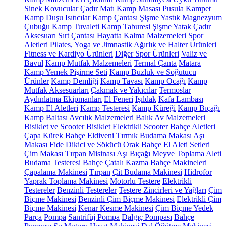
Sinek Kovucular
Çadır Matı
Kamp Masası
Pusula
Kampet
Kamp Duşu
Isıtıcılar
Kamp Çantası
Şişme Yastık
Magnezyum
Çubuğu
Kamp Tuvaleti
Kamp Taburesi
Şişme Yatak
Çadır
Aksesuarı
Sırt Çantası
Hayatta Kalma Malzemeleri
Spor
Aletleri
Pilates, Yoga ve Jimnastik
Ağırlık ve Halter Ürünleri
Fitness ve Kardiyo Ürünleri
Diğer Spor Ürünleri
Valiz ve
Bavul
Kamp Mutfak Malzemeleri
Termal Çanta
Matara
Kamp Yemek Pişirme Seti
Kamp Buzluk ve Soğutucu
Ürünler
Kamp Demliği
Kamp Tavası
Kamp Ocağı
Kamp
Mutfak Aksesuarları
Çakmak ve Yakıcılar
Termoslar
Aydınlatma Ekipmanları
El Feneri
Işıldak
Kafa Lambası
Kamp El Aletleri
Kamp Testeresi
Kamp Küreği
Kamp Bıçağı
Kamp Baltası
Avcılık Malzemeleri
Balık Av Malzemeleri
Bisiklet ve Scooter
Bisiklet
Elektrikli Scooter
Bahçe Aletleri
Çapa
Kürek
Bahçe Eldiveni
Tırmık
Budama Makası
Aşı
Makası
Fide Dikici ve Sökücü
Orak
Bahçe El Aleti Setleri
Çim Makası
Tırpan Misinası
Aşı Bıçağı
Meyve Toplama Aleti
Budama Testeresi
Bahçe Çatalı
Kazma
Bahçe Makineleri
Çapalama Makinesi
Tırpan
Çit Budama Makinesi
Hidrofor
Yaprak Toplama Makinesi
Motorlu Testere
Elektrikli
Testereler
Benzinli Testereler
Testere Zincirleri ve Yağları
Çim
Biçme Makinesi
Benzinli Çim Biçme Makinesi
Elektrikli Çim
Biçme Makinesi
Kenar Kesme Makinesi
Çim Biçme Yedek
Parça
Pompa
Santrifüj Pompa
Dalgıç Pompası
Bahçe