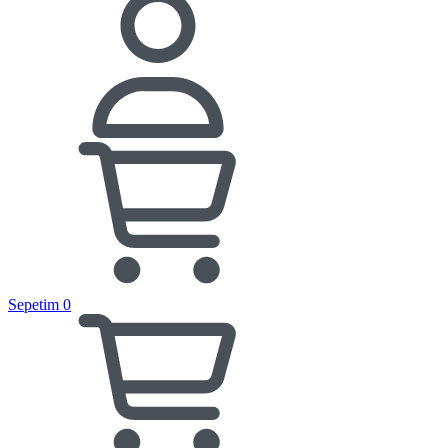
Sepetim
0