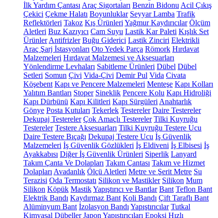
İlk Yardım Çantası
Araç Sigortaları
Benzin Bidonu
Acil Çıkış
Çekici
Çekme Halatı
Boyunluklar
Seyyar Lamba
Trafik
Reflektörleri
Takoz
Kış Ürünleri
Yağmur Kaydırıcılar
Ölçüm
Aletleri
Buz Kazıyıcı
Cam Suyu
Lastik Kar Paleti
Kışlık Set
Ürünler
Antifrizler
Buğu Giderici
Lastik Zinciri
Elektrikli
Araç Şarj İstasyonları
Oto Yedek Parça
Römork
Hırdavat
Malzemeleri
Hırdavat Malzemesi ve Aksesuarları
Yönlendirme Levhaları
Sabitleme Ürünleri
Dübel
Dübel
Setleri
Somun
Çivi
Vida-Çivi
Demir Pul
Vida
Civata
Köşebent
Kapı ve Pencere Malzemeleri
Menteşe
Kapı Kolları
Yalıtım Bantları
Stoper
Sineklik
Pencere Kolu
Kapı Hidroliği
Kapı Dürbünü
Kapı Kilitleri
Kapı Sürgüleri
Anahtarlık
Gönye
Posta Kutuları
Tekerlek
Testereler
Daire Testereler
Dekupaj Testereler
Çok Amaçlı Testereler
Tilki Kuyruğu
Testereler
Testere Aksesuarları
Tilki Kuyruğu Testere Ucu
Daire Testere Bıçağı
Dekupaj Testere Ucu
İş Güvenlik
Malzemeleri
İş Güvenlik Gözlükleri
İş Eldiveni
İş Elbisesi
İş
Ayakkabısı
Diğer İş Güvenlik Ürünleri
Siperlik
Lanyard
Takım Çanta Ve Dolapları
Takım Çantası
Takım ve Hizmet
Dolapları
Avadanlık
Ölçü Aletleri
Metre ve Şerit Metre
Su
Terazisi
Oda Termostatı
Silikon ve Mastikler
Silikon
Mum
Silikon
Köpük
Mastik
Yapıştırıcı ve Bantlar
Bant
Teflon Bant
Elektrik Bandı
Kaydırmaz Bant
Koli Bandı
Çift Taraflı Bant
Alüminyum Bant
İzolasyon Bandı
Yapıştırıcılar
Tutkal
Kimyasal Dübeller
Japon Yapıştırıcıları
Epoksi
Hızlı