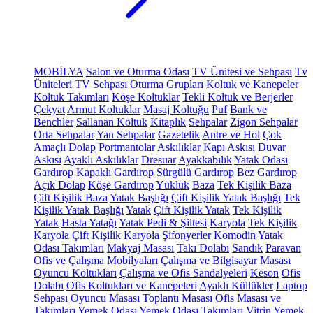
MOBİLYA
Salon ve Oturma Odası
TV Ünitesi ve Sehpası
Tv
Üniteleri
TV Sehpası
Oturma Grupları
Koltuk ve Kanepeler
Koltuk Takımları
Köşe Koltuklar
Tekli Koltuk ve Berjerler
Çekyat
Armut Koltuklar
Masaj Koltuğu
Puf
Bank ve
Benchler
Sallanan Koltuk
Kitaplık
Sehpalar
Zigon Sehpalar
Orta Sehpalar
Yan Sehpalar
Gazetelik
Antre ve Hol
Çok
Amaçlı Dolap
Portmantolar
Askılıklar
Kapı Askısı
Duvar
Askısı
Ayaklı Askılıklar
Dresuar
Ayakkabılık
Yatak Odası
Gardırop
Kapaklı Gardırop
Sürgülü Gardırop
Bez Gardırop
Açık Dolap
Köşe Gardırop
Yüklük
Baza
Tek Kişilik Baza
Çift Kişilik Baza
Yatak Başlığı
Çift Kişilik Yatak Başlığı
Tek
Kişilik Yatak Başlığı
Yatak
Çift Kişilik Yatak
Tek Kişilik
Yatak
Hasta Yatağı
Yatak Pedi & Şiltesi
Karyola
Tek Kişilik
Karyola
Çift Kişilik Karyola
Şifonyerler
Komodin
Yatak
Odası Takımları
Makyaj Masası
Takı Dolabı
Sandık
Paravan
Ofis ve Çalışma Mobilyaları
Çalışma ve Bilgisayar Masası
Oyuncu Koltukları
Çalışma ve Ofis Sandalyeleri
Keson
Ofis
Dolabı
Ofis Koltukları ve Kanepeleri
Ayaklı Küllükler
Laptop
Sehpası
Oyuncu Masası
Toplantı Masası
Ofis Masası ve
Takımları
Yemek Odası
Yemek Odası Takımları
Vitrin
Yemek