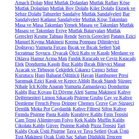
Amaçlı Dolap
Mini Mutfak Dolapları
Mutfak Rafları
Köşe
Mutfak Dolapları
Mutfak Boy Dolabı
Kiler Dolabı
Ekmek ve
Sebze Dolabı
Tabureler
Sandalye
Mutfak Sandalyeleri
Bar
Sandalyeleri
Katlanır Sandalyeler
Mutfak Köşe Takımları
Masa ve Masa Takımları
Yemek Masası ve Takımları
Mutfak
Masası ve Takımları
Eviye
Mutfak Bataryaları
Mutfak
Gereçleri
Kesme Tahtası
Rende
Servis Gereçleri
Patates Ezici
Manuel Kıyma Makinesi
Krema Pompası
Dilimleyici
Doğrayıcı
Yumurta Fırçası
Bıçak ve Bıçak Setleri
Yağ
Sıçratmaz
Soyucu, Oyacak
Ölçü Kabı ve Kaşığı
Merdane ve
Oklava
Hamur Açma Matı
Fındık Kıracağı ve Ceviz Kıracağı
Elek
Dondurma Kaşığı
Buz Kalıbı
Bıçak Bileyici Masat
Açacak ve Tirbuşon
Çekirdek Çıkarıcı
Çırpıcı
Sebze
Kurutucu
Huni
Baharat Öğütücü
Havan
Hamburger Presi
Sarımsak Ezici
Kaşık ve Kepçe Altlığı
Bıçak Standı
Süzgeç
Nihale
İçli Köfte Aparatı
Yumurta Zamanlayıcı
Dondurma
Kalıbı
Buz Kovası
Et Dövme Aleti
Sarma Makinesi
Kahve
Değirmenleri
Limon Sıkacağı
Pişirme Grubu
Çay ve Kahve
Demleme
French Press
Dripper
Chemex
Cezve
Çay Süzgeci
Demlik
Moka Pot
Çaydanlık
Kahve Filtresi
Sifon Kahve
Fırında Pişirme
Pasta Kalıbı
Kurabiye Kalıbı
Fırın Tepsisi
Cam Tepsi
Alüminyum Folyo
Kek Kalıbı
Muffin Kalıbı
Çikolata Kalıbı
Güveç
Pişirme Kağıdı
Pizza Tepsisi
Tart
Kalıbı
Ocak Üstü Pişirme
Tava ve Tava Setleri
Ocak Üstü
Tost Makinesi
Ocak Üstü Sac
Sahan
Düdüklü Tencere