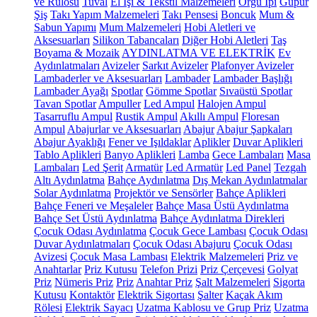
ve Rulosu
Tuval
El İşi & Tekstil Malzemeleri
Örgü İpi
Güpür
Şiş
Takı Yapım Malzemeleri
Takı Pensesi
Boncuk
Mum &
Sabun Yapımı
Mum Malzemeleri
Hobi Aletleri ve
Aksesuarları
Silikon Tabancaları
Diğer Hobi Aletleri
Taş
Boyama & Mozaik
AYDINLATMA VE ELEKTRİK
Ev
Aydınlatmaları
Avizeler
Sarkıt Avizeler
Plafonyer Avizeler
Lambaderler ve Aksesuarları
Lambader
Lambader Başlığı
Lambader Ayağı
Spotlar
Gömme Spotlar
Sıvaüstü Spotlar
Tavan Spotlar
Ampuller
Led Ampul
Halojen Ampul
Tasarruflu Ampul
Rustik Ampul
Akıllı Ampul
Floresan
Ampul
Abajurlar ve Aksesuarları
Abajur
Abajur Şapkaları
Abajur Ayaklığı
Fener ve Işıldaklar
Aplikler
Duvar Aplikleri
Tablo Aplikleri
Banyo Aplikleri
Lamba
Gece Lambaları
Masa
Lambaları
Led Şerit
Armatür
Led Armatür
Led Panel
Tezgah
Altı Aydınlatma
Bahçe Aydınlatma
Dış Mekan Aydınlatmalar
Solar Aydınlatma
Projektör ve Sensörler
Bahçe Aplikleri
Bahçe Feneri ve Meşaleler
Bahçe Masa Üstü Aydınlatma
Bahçe Set Üstü Aydınlatma
Bahçe Aydınlatma Direkleri
Çocuk Odası Aydınlatma
Çocuk Gece Lambası
Çocuk Odası
Duvar Aydınlatmaları
Çocuk Odası Abajuru
Çocuk Odası
Avizesi
Çocuk Masa Lambası
Elektrik Malzemeleri
Priz ve
Anahtarlar
Priz Kutusu
Telefon Prizi
Priz Çerçevesi
Golyat
Priz
Nümeris Priz
Priz
Anahtar Priz
Şalt Malzemeleri
Sigorta
Kutusu
Kontaktör
Elektrik Sigortası
Şalter
Kaçak Akım
Rölesi
Elektrik Sayacı
Uzatma Kablosu ve Grup Priz
Uzatma