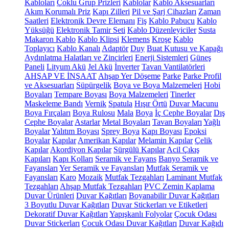
Kabloları
Çoklu Grup Prizleri
Kablolar
Kablo Aksesuarları
Akım Korumalı Priz
Kapı Zilleri
Pil ve Şarj Cihazları
Zaman
Saatleri
Elektronik Devre Elemanı
Fiş
Kablo Pabucu
Kablo
Yüksüğü
Elektronik Tamir Seti
Kablo Düzenleyiciler
Susta
Makaron Kablo
Kablo Klipsi
Klemens
Kroşe
Kablo
Toplayıcı
Kablo Kanalı
Adaptör
Duy
Buat Kutusu ve Kapağı
Aydınlatma Halatları ve Zincirleri
Enerji Sistemleri
Güneş
Paneli
Lityum Akü
Jel Akü
İnverter
Tavan Vantilatörleri
AHŞAP VE İNŞAAT
Ahşap Yer Döşeme
Parke
Parke Profil
ve Aksesuarları
Süpürgelik
Boya ve Boya Malzemeleri
Hobi
Boyaları
Tempare Boyası
Boya Malzemeleri
Tinerler
Maskeleme Bandı
Vernik
Spatula
Hışır Örtü
Duvar Macunu
Boya Fırçaları
Boya Rulosu
Mala
Boya
İç Cephe Boyalar
Dış
Cephe Boyalar
Astarlar
Metal Boyaları
Tavan Boyaları
Yağlı
Boyalar
Yalıtım Boyası
Sprey Boya
Kapı Boyası
Epoksi
Boyalar
Kapılar
Amerikan Kapılar
Melamin Kapılar
Çelik
Kapılar
Akordiyon Kapılar
Sürgülü Kapılar
Acil Çıkış
Kapıları
Kapı Kolları
Seramik ve Fayans
Banyo Seramik ve
Fayansları
Yer Seramik ve Fayansları
Mutfak Seramik ve
Fayansları
Karo
Mozaik
Mutfak Tezgahları
Laminant Mutfak
Tezgahları
Ahşap Mutfak Tezgahları
PVC Zemin Kaplama
Duvar Ürünleri
Duvar Kağıtları
Boyanabilir Duvar Kağıtları
3 Boyutlu Duvar Kağıtları
Duvar Stickerları ve Etiketleri
Dekoratif Duvar Kağıtları
Yapışkanlı Folyolar
Çocuk Odası
Duvar Stickerları
Çocuk Odası Duvar Kağıtları
Duvar Kağıdı