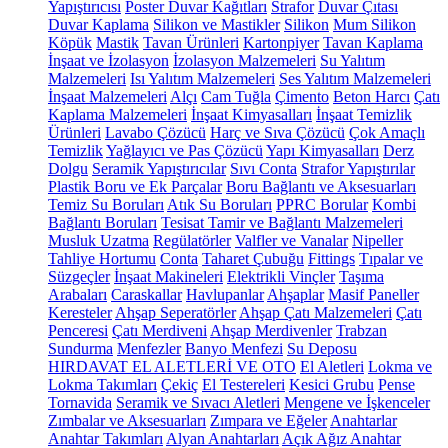
Yapıştırıcısı
Poster Duvar Kağıtları
Strafor
Duvar Çıtası
Duvar Kaplama
Silikon ve Mastikler
Silikon
Mum Silikon
Köpük
Mastik
Tavan Ürünleri
Kartonpiyer
Tavan Kaplama
İnşaat ve İzolasyon
İzolasyon Malzemeleri
Su Yalıtım
Malzemeleri
Isı Yalıtım Malzemeleri
Ses Yalıtım Malzemeleri
İnşaat Malzemeleri
Alçı
Cam Tuğla
Çimento
Beton Harcı
Çatı
Kaplama Malzemeleri
İnşaat Kimyasalları
İnşaat Temizlik
Ürünleri
Lavabo Çözücü
Harç ve Sıva Çözücü
Çok Amaçlı
Temizlik
Yağlayıcı ve Pas Çözücü
Yapı Kimyasalları
Derz
Dolgu
Seramik Yapıştırıcılar
Sıvı Conta
Strafor Yapıştırılar
Plastik Boru ve Ek Parçalar
Boru Bağlantı ve Aksesuarları
Temiz Su Boruları
Atık Su Boruları
PPRC Borular
Kombi
Bağlantı Boruları
Tesisat Tamir ve Bağlantı Malzemeleri
Musluk Uzatma
Regülatörler
Valfler ve Vanalar
Nipeller
Tahliye Hortumu
Conta
Taharet Çubuğu
Fittings
Tıpalar ve
Süzgeçler
İnşaat Makineleri
Elektrikli Vinçler
Taşıma
Arabaları
Caraskallar
Havlupanlar
Ahşaplar
Masif Paneller
Keresteler
Ahşap Seperatörler
Ahşap Çatı Malzemeleri
Çatı
Penceresi
Çatı Merdiveni
Ahşap Merdivenler
Trabzan
Sundurma
Menfezler
Banyo Menfezi
Su Deposu
HIRDAVAT EL ALETLERİ VE OTO
El Aletleri
Lokma ve
Lokma Takımları
Çekiç
El Testereleri
Kesici Grubu
Pense
Tornavida
Seramik ve Sıvacı Aletleri
Mengene ve İşkenceler
Zımbalar ve Aksesuarları
Zımpara ve Eğeler
Anahtarlar
Anahtar Takımları
Alyan Anahtarları
Açık Ağız Anahtar