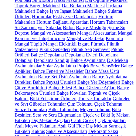
Pompası
Su Motoru
Hasat Makinesi
Dal Öğütme Makinesi
Toprak Burgu Makinesi
Dal Budama Makinesi
İlaçlama
Makineleri
Bahçe İş ve İnşaat Makineleri
Bahçe Sulama
Ürünleri
Hortumlar
Fıskiye ve Damlatıcılar
Hortum
Makaraları
Hortum Bağlantı Aparatları
Hortum Tabancaları
Su Zamanlayıcı
Sulaklar
Bidon
Bahçe Musluğu
Şişme Su
Deposu
Mangal ve Aksesuarları
Mangal Aksesuarları
Mangal
Kömürü ve Tutuşturucular
Mangal ve Barbekü
Kömürlü
Mangal
Tüplü Mangal
Elektrikli Izgara
Pürmüz
Piknik
Malzemeleri
Piknik Sepetleri
Piknik Seti
Semaver
Piknik
Örtüleri
Bahçe Depolama
Depolama Evleri
Depolama
Dolapları
Depolama Sandığı
Bahçe Aydınlatma
Dış Mekan
Aydınlatmalar
Solar Aydınlatma
Projektör ve Sensörler
Bahçe
Aplikleri
Bahçe Feneri ve Meşaleler
Bahçe Masa Üstü
Aydınlatma
Bahçe Set Üstü Aydınlatma
Bahçe Aydınlatma
Direkleri
Bahçe Peyzaj Ürünleri
Bahçe Yer Döşemeleri
Bahçe
Çit ve Bordürleri
Bahçe Filesi
Bahçe Gizleme Ağları
Bahçe
Dekorasyon Ürünleri
Bahçe Kovaları
Toprak ve Çiçek
Bakımı
Bitki Yetiştirme Ürünleri
Torf ve Topraklar
Gübreler
ve Sıvı Gübreler
Tohumlar
Çim Tohumu
Çiçek Tohumu
Sebze Tohumları
Bitki Tohumları
Meyve Tohumu
Bitki
Besinleri
Sera ve Sera Ekipmanları
Çiçek ve Bitki
İç Mekan
Bitkileri
Dış Mekan Ağaçları
Canlı Çiçek
Çiçek Soğanları
Aşılı Meyve Fidanları
Aşılı Gül
Fide
Dış Mekan Sarmaşık
Bitkileri
Kaktüs
Saksı ve Aksesuarları
Dekoratif Saksı