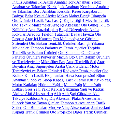
İngiliz Anahtarı
İki Ağızlı Anahtar
Tork Anahtarı
Yıldız
Anahtar ve Takımları
Kurbağcık Anahtarı
Kombine Anahtar
ve Takımları
Boru Anahtarı
Keskiler
Keser
Kargaburun
Balyoz
Balta
Kesici Aletler
Makas
Maket Bıçağı
Iskarpela
Oto Ürünleri
Lastik
Yaz Lastiği
Kış Lastiği
4 Mevsim Lastik
Oto Teknik Malzemeler
Araç İçi Aksesuar
Oto Güneşlik
Oto
Küllükler
Araç Buzdolapları
Bagaj Düzenleyici
Araba
Kokuları
Araç İçi Telefon Tutucular
Bagaj Havuzu
Oto
Paspası
Araç İçi Kamera
Oto Multimedya ve Görüntü
Sistemleri
Oto Bakım Temizlik Ürünleri
Basınçlı Yıkama
Makineleri
Tampon Parlatıcı ve Temizleyiciler
Torpido
Temizlik ve Bakım Ürünleri
Oto Şampuan
Oto Cila ve
Parlatıcı Ürünleri
Polyester Macun
Oto Cam Bakım Ürünleri
ve Temizleyiciler
Mikrofiber Bez
Araç Temizlik Seti
Araç
Boyaları
Araç Süpürgeleri
Araba Çizik Giderici
Motor
Temizleyici ve Bakım Ürünleri
Radyatör Temizleyiciler
Oto
Koltuk Kılıfı
Lastik Ekipmanları
Hava Kompresörü
Bijon
Anahtarı
Sibop ve Sibop Kapağı
Lastik Tamir Kiti
Kriko
Yağ
Motor Katkıları
Hidrolik Yağlar
Motor Yağı
Motor Yağı
Katkısı
Gres Yağı
Yakıt Katkısı
Şanzıman Yağı ve Katkısı
Akü ve Akü Aksesuarları
Akü
Akü Şarj Cihazları
Akü
Takviye Kablosu
Araç Dış Aksesuar
Plaka Aksesuarları
Silecek
Yan ve Tavan Çıtaları
Tampon Aksesuarları
Trafik
Setleri
Oto Brandaları
Vinç ve Vinç Aksesuarları
Jant ve Jant
Kapağı
Trafik Ürünleri
Oto Projektör
Diğer Trafik Ürünleri