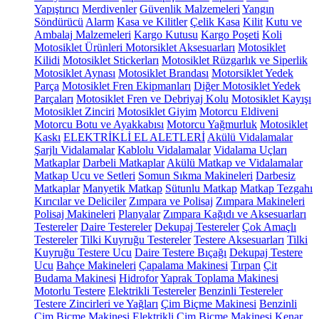
Yapıştırıcı
Merdivenler
Güvenlik Malzemeleri
Yangın
Söndürücü
Alarm
Kasa ve Kilitler
Çelik Kasa
Kilit
Kutu ve
Ambalaj Malzemeleri
Kargo Kutusu
Kargo Poşeti
Koli
Motosiklet Ürünleri
Motorsiklet Aksesuarları
Motosiklet
Kilidi
Motosiklet Stickerları
Motosiklet Rüzgarlık ve Siperlik
Motosiklet Aynası
Motosiklet Brandası
Motorsiklet Yedek
Parça
Motosiklet Fren Ekipmanları
Diğer Motosiklet Yedek
Parçaları
Motosiklet Fren ve Debriyaj Kolu
Motosiklet Kayışı
Motosiklet Zinciri
Motosiklet Giyim
Motorcu Eldiveni
Motorcu Botu ve Ayakkabısı
Motorcu Yağmurluk
Motosiklet
Kaskı
ELEKTRİKLİ EL ALETLERİ
Akülü Vidalamalar
Şarjlı Vidalamalar
Kablolu Vidalamalar
Vidalama Uçları
Matkaplar
Darbeli Matkaplar
Akülü Matkap ve Vidalamalar
Matkap Ucu ve Setleri
Somun Sıkma Makineleri
Darbesiz
Matkaplar
Manyetik Matkap
Sütunlu Matkap
Matkap Tezgahı
Kırıcılar ve Deliciler
Zımpara ve Polisaj
Zımpara Makineleri
Polisaj Makineleri
Planyalar
Zımpara Kağıdı ve Aksesuarları
Testereler
Daire Testereler
Dekupaj Testereler
Çok Amaçlı
Testereler
Tilki Kuyruğu Testereler
Testere Aksesuarları
Tilki
Kuyruğu Testere Ucu
Daire Testere Bıçağı
Dekupaj Testere
Ucu
Bahçe Makineleri
Çapalama Makinesi
Tırpan
Çit
Budama Makinesi
Hidrofor
Yaprak Toplama Makinesi
Motorlu Testere
Elektrikli Testereler
Benzinli Testereler
Testere Zincirleri ve Yağları
Çim Biçme Makinesi
Benzinli
Çim Biçme Makinesi
Elektrikli Çim Biçme Makinesi
Kenar