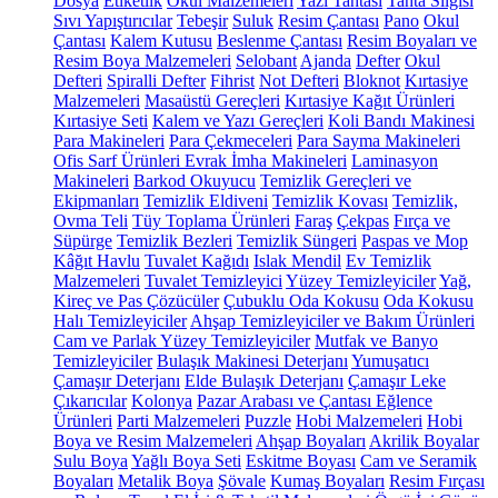
Dosya
Etiketlik
Okul Malzemeleri
Yazı Tahtası
Tahta Silgisi
Sıvı Yapıştırıcılar
Tebeşir
Suluk
Resim Çantası
Pano
Okul
Çantası
Kalem Kutusu
Beslenme Çantası
Resim Boyaları ve
Resim Boya Malzemeleri
Selobant
Ajanda
Defter
Okul
Defteri
Spiralli Defter
Fihrist
Not Defteri
Bloknot
Kırtasiye
Malzemeleri
Masaüstü Gereçleri
Kırtasiye Kağıt Ürünleri
Kırtasiye Seti
Kalem ve Yazı Gereçleri
Koli Bandı Makinesi
Para Makineleri
Para Çekmeceleri
Para Sayma Makineleri
Ofis Sarf Ürünleri
Evrak İmha Makineleri
Laminasyon
Makineleri
Barkod Okuyucu
Temizlik Gereçleri ve
Ekipmanları
Temizlik Eldiveni
Temizlik Kovası
Temizlik,
Ovma Teli
Tüy Toplama Ürünleri
Faraş
Çekpas
Fırça ve
Süpürge
Temizlik Bezleri
Temizlik Süngeri
Paspas ve Mop
Kâğıt Havlu
Tuvalet Kağıdı
Islak Mendil
Ev Temizlik
Malzemeleri
Tuvalet Temizleyici
Yüzey Temizleyiciler
Yağ,
Kireç ve Pas Çözücüler
Çubuklu Oda Kokusu
Oda Kokusu
Halı Temizleyiciler
Ahşap Temizleyiciler ve Bakım Ürünleri
Cam ve Parlak Yüzey Temizleyiciler
Mutfak ve Banyo
Temizleyiciler
Bulaşık Makinesi Deterjanı
Yumuşatıcı
Çamaşır Deterjanı
Elde Bulaşık Deterjanı
Çamaşır Leke
Çıkarıcılar
Kolonya
Pazar Arabası ve Çantası
Eğlence
Ürünleri
Parti Malzemeleri
Puzzle
Hobi Malzemeleri
Hobi
Boya ve Resim Malzemeleri
Ahşap Boyaları
Akrilik Boyalar
Sulu Boya
Yağlı Boya Seti
Eskitme Boyası
Cam ve Seramik
Boyaları
Metalik Boya
Şövale
Kumaş Boyaları
Resim Fırçası