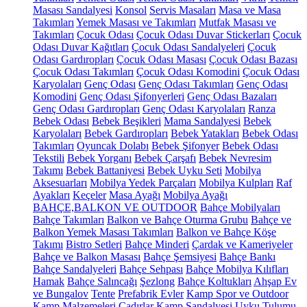
Masası Sandalyesi
Konsol
Servis Masaları
Masa ve Masa
Takımları
Yemek Masası ve Takımları
Mutfak Masası ve
Takımları
Çocuk Odası
Çocuk Odası Duvar Stickerları
Çocuk
Odası Duvar Kağıtları
Çocuk Odası Sandalyeleri
Çocuk
Odası Gardıropları
Çocuk Odası Masası
Çocuk Odası Bazası
Çocuk Odası Takımları
Çocuk Odası Komodini
Çocuk Odası
Karyolaları
Genç Odası
Genç Odası Takımları
Genç Odası
Komodini
Genç Odası Şifonyerleri
Genç Odası Bazaları
Genç Odası Gardıropları
Genç Odası Karyolaları
Ranza
Bebek Odası
Bebek Beşikleri
Mama Sandalyesi
Bebek
Karyolaları
Bebek Gardıropları
Bebek Yatakları
Bebek Odası
Takımları
Oyuncak Dolabı
Bebek Şifonyer
Bebek Odası
Tekstili
Bebek Yorganı
Bebek Çarşafı
Bebek Nevresim
Takımı
Bebek Battaniyesi
Bebek Uyku Seti
Mobilya
Aksesuarları
Mobilya Yedek Parçaları
Mobilya Kulpları
Raf
Ayakları
Keçeler
Masa Ayağı
Mobilya Ayağı
BAHÇE,BALKON VE OUTDOOR
Bahçe Mobilyaları
Bahçe Takımları
Balkon ve Bahçe Oturma Grubu
Bahçe ve
Balkon Yemek Masası Takımları
Balkon ve Bahçe Köşe
Takımı
Bistro Setleri
Bahçe Minderi
Çardak ve Kameriyeler
Bahçe ve Balkon Masası
Bahçe Şemsiyesi
Bahçe Bankı
Bahçe Sandalyeleri
Bahçe Sehpası
Bahçe Mobilya Kılıfları
Hamak
Bahçe Salıncağı
Şezlong
Bahçe Koltukları
Ahşap Ev
ve Bungalov
Tente
Prefabrik Evler
Kamp Spor ve Outdoor
Kamp Malzemeleri
Çadırlar
Kamp Sandalyesi
Uyku Tulumu