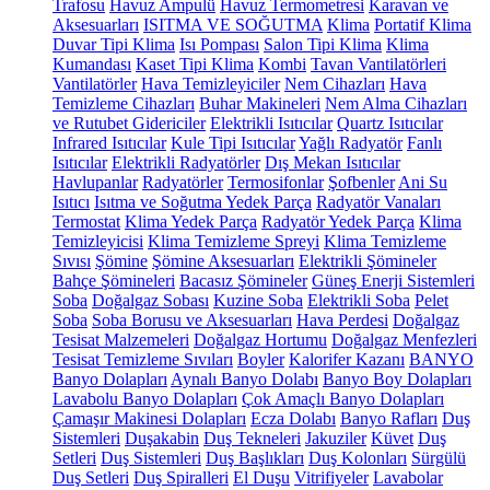
Trafosu
Havuz Ampulü
Havuz Termometresi
Karavan ve
Aksesuarları
ISITMA VE SOĞUTMA
Klima
Portatif Klima
Duvar Tipi Klima
Isı Pompası
Salon Tipi Klima
Klima
Kumandası
Kaset Tipi Klima
Kombi
Tavan Vantilatörleri
Vantilatörler
Hava Temizleyiciler
Nem Cihazları
Hava
Temizleme Cihazları
Buhar Makineleri
Nem Alma Cihazları
ve Rutubet Gidericiler
Elektrikli Isıtıcılar
Quartz Isıtıcılar
Infrared Isıtıcılar
Kule Tipi Isıtıcılar
Yağlı Radyatör
Fanlı
Isıtıcılar
Elektrikli Radyatörler
Dış Mekan Isıtıcılar
Havlupanlar
Radyatörler
Termosifonlar
Şofbenler
Ani Su
Isıtıcı
Isıtma ve Soğutma Yedek Parça
Radyatör Vanaları
Termostat
Klima Yedek Parça
Radyatör Yedek Parça
Klima
Temizleyicisi
Klima Temizleme Spreyi
Klima Temizleme
Sıvısı
Şömine
Şömine Aksesuarları
Elektrikli Şömineler
Bahçe Şömineleri
Bacasız Şömineler
Güneş Enerji Sistemleri
Soba
Doğalgaz Sobası
Kuzine Soba
Elektrikli Soba
Pelet
Soba
Soba Borusu ve Aksesuarları
Hava Perdesi
Doğalgaz
Tesisat Malzemeleri
Doğalgaz Hortumu
Doğalgaz Menfezleri
Tesisat Temizleme Sıvıları
Boyler
Kalorifer Kazanı
BANYO
Banyo Dolapları
Aynalı Banyo Dolabı
Banyo Boy Dolapları
Lavabolu Banyo Dolapları
Çok Amaçlı Banyo Dolapları
Çamaşır Makinesi Dolapları
Ecza Dolabı
Banyo Rafları
Duş
Sistemleri
Duşakabin
Duş Tekneleri
Jakuziler
Küvet
Duş
Setleri
Duş Sistemleri
Duş Başlıkları
Duş Kolonları
Sürgülü
Duş Setleri
Duş Spiralleri
El Duşu
Vitrifiyeler
Lavabolar