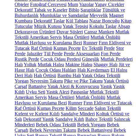
Objeler
Fotoğraf Çerçevesi
Mum
Vazolar
Yapay Çiçekler
Dekoratif Tabak ve Kaseler
Biblo
Şaraplıklar
Tütsülük ve
Buhurdanlık
Mumluklar ve Şamdanlar
Meyvelik
Magnet
Kumbara
Dekoratif Taşlar
Kül Tablası
Nazar Boncuğu
Kitap
Tutucular
Müzik Kutusu
Yatak Tepsisi
Kokulu Taşlar
Ahşap
Dekorasyon Ürünleri
Duvar Süsleri
Cansız Manken
Mutfak
Tekstili
Amerikan Servis
Masa Örtüleri
Mutfak Önlüğü
Mutfak Havlusu ve Kurulama Bezi
Runner
Fırın Eldiveni ve
Tutacak
Raf Örtüsü
Kumaş Peçete
Ev Tekstili
Perde
Stor
Perde
Jaluziler
Tül Perde
Perde Aksesuarları
Fon Perde
Rustik Perde
Çocuk Odası Perdesi
Güneşlik
Mutfak Perdeleri
Halı
Yolluk
Mutfak Halısı
Makine Halısı
Shaggy Halı
Jüt ve
Hasır Halı
Çocuk Odası Halıları
Halı Kaydırmazı
El Halısı
Deri Halı
Halı Örtüsü
Bambu Halı
Yatak Odası Tekstili
Yorgan
Nevresim Takımı
Pike ve Pike Takımı
Yatak Örtüsü
Çarşaf
Battaniye
Yatak Alezi & Koruyucusu
Yastık
Yastık
Kılıfı
Uyku Seti
Yastık Alezi
Paspaslar
Mutfak Tekstili
Amerikan Servis
Masa Örtüleri
Mutfak Önlüğü
Mutfak
Havlusu ve Kurulama Bezi
Runner
Fırın Eldiveni ve Tutacak
Raf Örtüsü
Kumaş Peçete
Kilim
Seccade
Salon Tekstili
Kırlent ve Kırlent Kılıfı
Sandalye Minderi
Koltuk Örtüsü ve
Şalı
Dekoratif Yastık
Sandalye Kılıfı
Bahçe Tekstili
Salıncak
Minderleri
Bebek Odası Tekstili
Bebek Yorganı
Bebek
Çarşafı
Bebek Nevresim Takımı
Bebek Battaniyesi
Bebek
Uyku Seti
Banyo Tekstil
Banyo Paspasları
Banyo Bakım