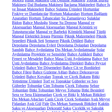
Motoru
Hasat Makinesi
Dal Öğütme Makinesi
Toprak Burgu
Makinesi
Dal Budama Makinesi
İlaçlama Makineleri
Bahçe İş
ve İnşaat Makineleri
Bahçe Sulama Ürünleri
Hortumlar
Fıskiye ve Damlatıcılar
Hortum Makaraları
Hortum Bağlantı
Aparatları
Hortum Tabancaları
Su Zamanlayıcı
Sulaklar
Bidon
Bahçe Musluğu
Şişme Su Deposu
Mangal ve
Aksesuarları
Mangal Aksesuarları
Mangal Kömürü ve
Tutuşturucular
Mangal ve Barbekü
Kömürlü Mangal
Tüplü
Mangal
Elektrikli Izgara
Pürmüz
Piknik Malzemeleri
Piknik
Sepetleri
Piknik Seti
Semaver
Piknik Örtüleri
Bahçe
Depolama
Depolama Evleri
Depolama Dolapları
Depolama
Sandığı
Bahçe Aydınlatma
Dış Mekan Aydınlatmalar
Solar
Aydınlatma
Projektör ve Sensörler
Bahçe Aplikleri
Bahçe
Feneri ve Meşaleler
Bahçe Masa Üstü Aydınlatma
Bahçe Set
Üstü Aydınlatma
Bahçe Aydınlatma Direkleri
Bahçe Peyzaj
Ürünleri
Bahçe Yer Döşemeleri
Bahçe Çit ve Bordürleri
Bahçe Filesi
Bahçe Gizleme Ağları
Bahçe Dekorasyon
Ürünleri
Bahçe Kovaları
Toprak ve Çiçek Bakımı
Bitki
Yetiştirme Ürünleri
Torf ve Topraklar
Gübreler ve Sıvı
Gübreler
Tohumlar
Çim Tohumu
Çiçek Tohumu
Sebze
Tohumları
Bitki Tohumları
Meyve Tohumu
Bitki Besinleri
Sera ve Sera Ekipmanları
Çiçek ve Bitki
İç Mekan Bitkileri
Dış Mekan Ağaçları
Canlı Çiçek
Çiçek Soğanları
Aşılı Meyve
Fidanları
Aşılı Gül
Fide
Dış Mekan Sarmaşık Bitkileri
Kaktüs
Saksı ve Aksesuarları
Dekoratif Saksı
Çiçeklik ve Saksılık