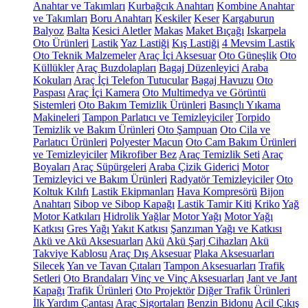
Anahtar ve Takımları
Kurbağcık Anahtarı
Kombine Anahtar
ve Takımları
Boru Anahtarı
Keskiler
Keser
Kargaburun
Balyoz
Balta
Kesici Aletler
Makas
Maket Bıçağı
Iskarpela
Oto Ürünleri
Lastik
Yaz Lastiği
Kış Lastiği
4 Mevsim Lastik
Oto Teknik Malzemeler
Araç İçi Aksesuar
Oto Güneşlik
Oto
Küllükler
Araç Buzdolapları
Bagaj Düzenleyici
Araba
Kokuları
Araç İçi Telefon Tutucular
Bagaj Havuzu
Oto
Paspası
Araç İçi Kamera
Oto Multimedya ve Görüntü
Sistemleri
Oto Bakım Temizlik Ürünleri
Basınçlı Yıkama
Makineleri
Tampon Parlatıcı ve Temizleyiciler
Torpido
Temizlik ve Bakım Ürünleri
Oto Şampuan
Oto Cila ve
Parlatıcı Ürünleri
Polyester Macun
Oto Cam Bakım Ürünleri
ve Temizleyiciler
Mikrofiber Bez
Araç Temizlik Seti
Araç
Boyaları
Araç Süpürgeleri
Araba Çizik Giderici
Motor
Temizleyici ve Bakım Ürünleri
Radyatör Temizleyiciler
Oto
Koltuk Kılıfı
Lastik Ekipmanları
Hava Kompresörü
Bijon
Anahtarı
Sibop ve Sibop Kapağı
Lastik Tamir Kiti
Kriko
Yağ
Motor Katkıları
Hidrolik Yağlar
Motor Yağı
Motor Yağı
Katkısı
Gres Yağı
Yakıt Katkısı
Şanzıman Yağı ve Katkısı
Akü ve Akü Aksesuarları
Akü
Akü Şarj Cihazları
Akü
Takviye Kablosu
Araç Dış Aksesuar
Plaka Aksesuarları
Silecek
Yan ve Tavan Çıtaları
Tampon Aksesuarları
Trafik
Setleri
Oto Brandaları
Vinç ve Vinç Aksesuarları
Jant ve Jant
Kapağı
Trafik Ürünleri
Oto Projektör
Diğer Trafik Ürünleri
İlk Yardım Çantası
Araç Sigortaları
Benzin Bidonu
Acil Çıkış