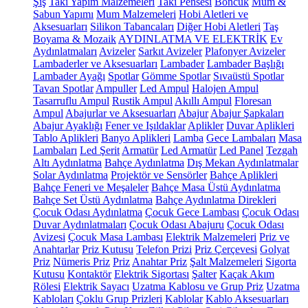
Şiş
Takı Yapım Malzemeleri
Takı Pensesi
Boncuk
Mum &
Sabun Yapımı
Mum Malzemeleri
Hobi Aletleri ve
Aksesuarları
Silikon Tabancaları
Diğer Hobi Aletleri
Taş
Boyama & Mozaik
AYDINLATMA VE ELEKTRİK
Ev
Aydınlatmaları
Avizeler
Sarkıt Avizeler
Plafonyer Avizeler
Lambaderler ve Aksesuarları
Lambader
Lambader Başlığı
Lambader Ayağı
Spotlar
Gömme Spotlar
Sıvaüstü Spotlar
Tavan Spotlar
Ampuller
Led Ampul
Halojen Ampul
Tasarruflu Ampul
Rustik Ampul
Akıllı Ampul
Floresan
Ampul
Abajurlar ve Aksesuarları
Abajur
Abajur Şapkaları
Abajur Ayaklığı
Fener ve Işıldaklar
Aplikler
Duvar Aplikleri
Tablo Aplikleri
Banyo Aplikleri
Lamba
Gece Lambaları
Masa
Lambaları
Led Şerit
Armatür
Led Armatür
Led Panel
Tezgah
Altı Aydınlatma
Bahçe Aydınlatma
Dış Mekan Aydınlatmalar
Solar Aydınlatma
Projektör ve Sensörler
Bahçe Aplikleri
Bahçe Feneri ve Meşaleler
Bahçe Masa Üstü Aydınlatma
Bahçe Set Üstü Aydınlatma
Bahçe Aydınlatma Direkleri
Çocuk Odası Aydınlatma
Çocuk Gece Lambası
Çocuk Odası
Duvar Aydınlatmaları
Çocuk Odası Abajuru
Çocuk Odası
Avizesi
Çocuk Masa Lambası
Elektrik Malzemeleri
Priz ve
Anahtarlar
Priz Kutusu
Telefon Prizi
Priz Çerçevesi
Golyat
Priz
Nümeris Priz
Priz
Anahtar Priz
Şalt Malzemeleri
Sigorta
Kutusu
Kontaktör
Elektrik Sigortası
Şalter
Kaçak Akım
Rölesi
Elektrik Sayacı
Uzatma Kablosu ve Grup Priz
Uzatma
Kabloları
Çoklu Grup Prizleri
Kablolar
Kablo Aksesuarları