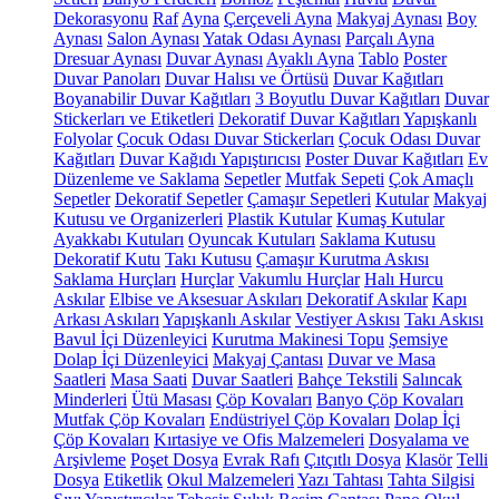
Dekorasyonu
Raf
Ayna
Çerçeveli Ayna
Makyaj Aynası
Boy
Aynası
Salon Aynası
Yatak Odası Aynası
Parçalı Ayna
Dresuar Aynası
Duvar Aynası
Ayaklı Ayna
Tablo
Poster
Duvar Panoları
Duvar Halısı ve Örtüsü
Duvar Kağıtları
Boyanabilir Duvar Kağıtları
3 Boyutlu Duvar Kağıtları
Duvar
Stickerları ve Etiketleri
Dekoratif Duvar Kağıtları
Yapışkanlı
Folyolar
Çocuk Odası Duvar Stickerları
Çocuk Odası Duvar
Kağıtları
Duvar Kağıdı Yapıştırıcısı
Poster Duvar Kağıtları
Ev
Düzenleme ve Saklama
Sepetler
Mutfak Sepeti
Çok Amaçlı
Sepetler
Dekoratif Sepetler
Çamaşır Sepetleri
Kutular
Makyaj
Kutusu ve Organizerleri
Plastik Kutular
Kumaş Kutular
Ayakkabı Kutuları
Oyuncak Kutuları
Saklama Kutusu
Dekoratif Kutu
Takı Kutusu
Çamaşır Kurutma Askısı
Saklama Hurçları
Hurçlar
Vakumlu Hurçlar
Halı Hurcu
Askılar
Elbise ve Aksesuar Askıları
Dekoratif Askılar
Kapı
Arkası Askıları
Yapışkanlı Askılar
Vestiyer Askısı
Takı Askısı
Bavul İçi Düzenleyici
Kurutma Makinesi Topu
Şemsiye
Dolap İçi Düzenleyici
Makyaj Çantası
Duvar ve Masa
Saatleri
Masa Saati
Duvar Saatleri
Bahçe Tekstili
Salıncak
Minderleri
Ütü Masası
Çöp Kovaları
Banyo Çöp Kovaları
Mutfak Çöp Kovaları
Endüstriyel Çöp Kovaları
Dolap İçi
Çöp Kovaları
Kırtasiye ve Ofis Malzemeleri
Dosyalama ve
Arşivleme
Poşet Dosya
Evrak Rafı
Çıtçıtlı Dosya
Klasör
Telli
Dosya
Etiketlik
Okul Malzemeleri
Yazı Tahtası
Tahta Silgisi