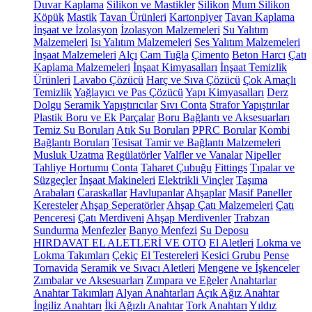
Duvar Kaplama
Silikon ve Mastikler
Silikon
Mum Silikon
Köpük
Mastik
Tavan Ürünleri
Kartonpiyer
Tavan Kaplama
İnşaat ve İzolasyon
İzolasyon Malzemeleri
Su Yalıtım
Malzemeleri
Isı Yalıtım Malzemeleri
Ses Yalıtım Malzemeleri
İnşaat Malzemeleri
Alçı
Cam Tuğla
Çimento
Beton Harcı
Çatı
Kaplama Malzemeleri
İnşaat Kimyasalları
İnşaat Temizlik
Ürünleri
Lavabo Çözücü
Harç ve Sıva Çözücü
Çok Amaçlı
Temizlik
Yağlayıcı ve Pas Çözücü
Yapı Kimyasalları
Derz
Dolgu
Seramik Yapıştırıcılar
Sıvı Conta
Strafor Yapıştırılar
Plastik Boru ve Ek Parçalar
Boru Bağlantı ve Aksesuarları
Temiz Su Boruları
Atık Su Boruları
PPRC Borular
Kombi
Bağlantı Boruları
Tesisat Tamir ve Bağlantı Malzemeleri
Musluk Uzatma
Regülatörler
Valfler ve Vanalar
Nipeller
Tahliye Hortumu
Conta
Taharet Çubuğu
Fittings
Tıpalar ve
Süzgeçler
İnşaat Makineleri
Elektrikli Vinçler
Taşıma
Arabaları
Caraskallar
Havlupanlar
Ahşaplar
Masif Paneller
Keresteler
Ahşap Seperatörler
Ahşap Çatı Malzemeleri
Çatı
Penceresi
Çatı Merdiveni
Ahşap Merdivenler
Trabzan
Sundurma
Menfezler
Banyo Menfezi
Su Deposu
HIRDAVAT EL ALETLERİ VE OTO
El Aletleri
Lokma ve
Lokma Takımları
Çekiç
El Testereleri
Kesici Grubu
Pense
Tornavida
Seramik ve Sıvacı Aletleri
Mengene ve İşkenceler
Zımbalar ve Aksesuarları
Zımpara ve Eğeler
Anahtarlar
Anahtar Takımları
Alyan Anahtarları
Açık Ağız Anahtar
İngiliz Anahtarı
İki Ağızlı Anahtar
Tork Anahtarı
Yıldız