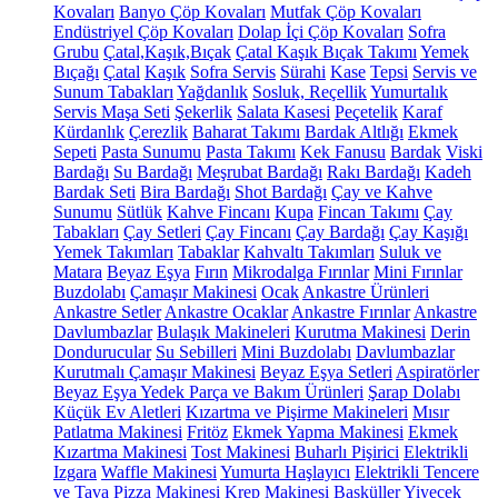
Kovaları
Banyo Çöp Kovaları
Mutfak Çöp Kovaları
Endüstriyel Çöp Kovaları
Dolap İçi Çöp Kovaları
Sofra
Grubu
Çatal,Kaşık,Bıçak
Çatal Kaşık Bıçak Takımı
Yemek
Bıçağı
Çatal
Kaşık
Sofra Servis
Sürahi
Kase
Tepsi
Servis ve
Sunum Tabakları
Yağdanlık
Sosluk, Reçellik
Yumurtalık
Servis Maşa Seti
Şekerlik
Salata Kasesi
Peçetelik
Karaf
Kürdanlık
Çerezlik
Baharat Takımı
Bardak Altlığı
Ekmek
Sepeti
Pasta Sunumu
Pasta Takımı
Kek Fanusu
Bardak
Viski
Bardağı
Su Bardağı
Meşrubat Bardağı
Rakı Bardağı
Kadeh
Bardak Seti
Bira Bardağı
Shot Bardağı
Çay ve Kahve
Sunumu
Sütlük
Kahve Fincanı
Kupa
Fincan Takımı
Çay
Tabakları
Çay Setleri
Çay Fincanı
Çay Bardağı
Çay Kaşığı
Yemek Takımları
Tabaklar
Kahvaltı Takımları
Suluk ve
Matara
Beyaz Eşya
Fırın
Mikrodalga Fırınlar
Mini Fırınlar
Buzdolabı
Çamaşır Makinesi
Ocak
Ankastre Ürünleri
Ankastre Setler
Ankastre Ocaklar
Ankastre Fırınlar
Ankastre
Davlumbazlar
Bulaşık Makineleri
Kurutma Makinesi
Derin
Dondurucular
Su Sebilleri
Mini Buzdolabı
Davlumbazlar
Kurutmalı Çamaşır Makinesi
Beyaz Eşya Setleri
Aspiratörler
Beyaz Eşya Yedek Parça ve Bakım Ürünleri
Şarap Dolabı
Küçük Ev Aletleri
Kızartma ve Pişirme Makineleri
Mısır
Patlatma Makinesi
Fritöz
Ekmek Yapma Makinesi
Ekmek
Kızartma Makinesi
Tost Makinesi
Buharlı Pişirici
Elektrikli
Izgara
Waffle Makinesi
Yumurta Haşlayıcı
Elektrikli Tencere
ve Tava
Pizza Makinesi
Krep Makinesi
Basküller
Yiyecek