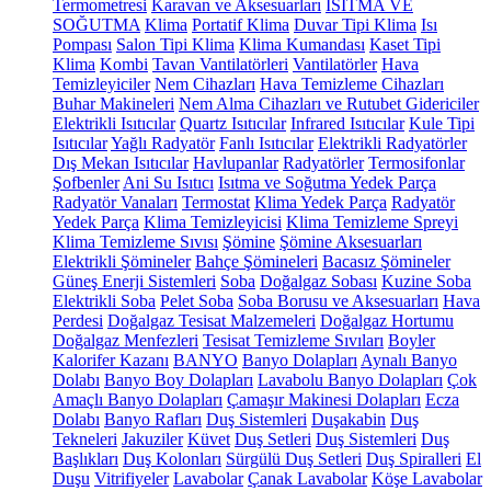
Termometresi
Karavan ve Aksesuarları
ISITMA VE
SOĞUTMA
Klima
Portatif Klima
Duvar Tipi Klima
Isı
Pompası
Salon Tipi Klima
Klima Kumandası
Kaset Tipi
Klima
Kombi
Tavan Vantilatörleri
Vantilatörler
Hava
Temizleyiciler
Nem Cihazları
Hava Temizleme Cihazları
Buhar Makineleri
Nem Alma Cihazları ve Rutubet Gidericiler
Elektrikli Isıtıcılar
Quartz Isıtıcılar
Infrared Isıtıcılar
Kule Tipi
Isıtıcılar
Yağlı Radyatör
Fanlı Isıtıcılar
Elektrikli Radyatörler
Dış Mekan Isıtıcılar
Havlupanlar
Radyatörler
Termosifonlar
Şofbenler
Ani Su Isıtıcı
Isıtma ve Soğutma Yedek Parça
Radyatör Vanaları
Termostat
Klima Yedek Parça
Radyatör
Yedek Parça
Klima Temizleyicisi
Klima Temizleme Spreyi
Klima Temizleme Sıvısı
Şömine
Şömine Aksesuarları
Elektrikli Şömineler
Bahçe Şömineleri
Bacasız Şömineler
Güneş Enerji Sistemleri
Soba
Doğalgaz Sobası
Kuzine Soba
Elektrikli Soba
Pelet Soba
Soba Borusu ve Aksesuarları
Hava
Perdesi
Doğalgaz Tesisat Malzemeleri
Doğalgaz Hortumu
Doğalgaz Menfezleri
Tesisat Temizleme Sıvıları
Boyler
Kalorifer Kazanı
BANYO
Banyo Dolapları
Aynalı Banyo
Dolabı
Banyo Boy Dolapları
Lavabolu Banyo Dolapları
Çok
Amaçlı Banyo Dolapları
Çamaşır Makinesi Dolapları
Ecza
Dolabı
Banyo Rafları
Duş Sistemleri
Duşakabin
Duş
Tekneleri
Jakuziler
Küvet
Duş Setleri
Duş Sistemleri
Duş
Başlıkları
Duş Kolonları
Sürgülü Duş Setleri
Duş Spiralleri
El
Duşu
Vitrifiyeler
Lavabolar
Çanak Lavabolar
Köşe Lavabolar