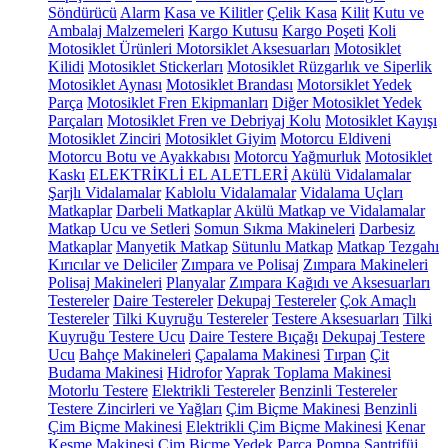
Söndürücü
Alarm
Kasa ve Kilitler
Çelik Kasa
Kilit
Kutu ve
Ambalaj Malzemeleri
Kargo Kutusu
Kargo Poşeti
Koli
Motosiklet Ürünleri
Motorsiklet Aksesuarları
Motosiklet
Kilidi
Motosiklet Stickerları
Motosiklet Rüzgarlık ve Siperlik
Motosiklet Aynası
Motosiklet Brandası
Motorsiklet Yedek
Parça
Motosiklet Fren Ekipmanları
Diğer Motosiklet Yedek
Parçaları
Motosiklet Fren ve Debriyaj Kolu
Motosiklet Kayışı
Motosiklet Zinciri
Motosiklet Giyim
Motorcu Eldiveni
Motorcu Botu ve Ayakkabısı
Motorcu Yağmurluk
Motosiklet
Kaskı
ELEKTRİKLİ EL ALETLERİ
Akülü Vidalamalar
Şarjlı Vidalamalar
Kablolu Vidalamalar
Vidalama Uçları
Matkaplar
Darbeli Matkaplar
Akülü Matkap ve Vidalamalar
Matkap Ucu ve Setleri
Somun Sıkma Makineleri
Darbesiz
Matkaplar
Manyetik Matkap
Sütunlu Matkap
Matkap Tezgahı
Kırıcılar ve Deliciler
Zımpara ve Polisaj
Zımpara Makineleri
Polisaj Makineleri
Planyalar
Zımpara Kağıdı ve Aksesuarları
Testereler
Daire Testereler
Dekupaj Testereler
Çok Amaçlı
Testereler
Tilki Kuyruğu Testereler
Testere Aksesuarları
Tilki
Kuyruğu Testere Ucu
Daire Testere Bıçağı
Dekupaj Testere
Ucu
Bahçe Makineleri
Çapalama Makinesi
Tırpan
Çit
Budama Makinesi
Hidrofor
Yaprak Toplama Makinesi
Motorlu Testere
Elektrikli Testereler
Benzinli Testereler
Testere Zincirleri ve Yağları
Çim Biçme Makinesi
Benzinli
Çim Biçme Makinesi
Elektrikli Çim Biçme Makinesi
Kenar
Kesme Makinesi
Çim Biçme Yedek Parça
Pompa
Santrifüj