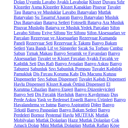
Dolap Uyumlu Lavabo
Ayaklı Lavabolar
Klozet
Duvara Sıfır
Klozetler
Asma Klozetler
Klozet Kapakları
Pisuvar
Tuvalet
Taşı
Batarya ve Musluklar
Lavabo Bataryaları
Mutfak
Bataryaları
Su Tasarruf Aparatı
Banyo Bataryaları
Musluk
Duş Bataryaları
Batarya Setleri
Fotoselli Batarya
Ara Musluk
Pisuvar Musluğu
Batarya ve Musluk Yedek Parçaları
Sifon
Lavabo Sifonu
Eviye Sifonu
Yer Sifonu
Sifon Aksesuarları ve
Parçaları
Rezervuar ve Aksesuarları
Rezervuar Kumanda
Paneli
Rezervuar Seti
Rezervuar İç Takımı
Banyo Bakım
Setleri
Yara Bandı
Lif ve Süngerler
Sıcak Su Torbası
Cımbız
Sabun
Tırnak Makası
Banyo Seramik ve Fayansları
Banyo
Aksesuarları
Tuvalet ve Klozet Fırçaları
Ayaklı Fırçalık ve
Kağıtlık Seti
Duş Rafı
Banyo Aynaları
Banyo Askısı
Banyo
Taburesi
Sabunluk
Sıvı Sabunluk Pompası
Tuvalet Kağıtlığı
Pamukluk
Diş Fırçası Koruma Kabı
Diş Macunu Kutusu
Dispenserler
Sıvı Sabun Dispenseri
Tuvalet Kağıdı Dispenseri
Havlu Dispenseri
Klozet Kapak Örtüsü Dispenseri
El
Kurutma Cihazları
Banyo Etajeri
Banyo Düzenleyicileri
Banyo Seti
Diş Fırçalık
Havluluk
Banyo Kaydırmazı
Duş
Perde Askısı
Yaşlı ve Bedensel Engelli Banyo Ürünleri
Banyo
Havalandırma ve Isıtma
Banyo Aspiratörü
Diğer
Banyo
Tekstil
Banyo Paspasları
Banyo Bakım Setleri
Banyo
Perdeleri
Bornoz
Peştemal
Havlu
MUTFAK
Mutfak
Mobilyaları
Mutfak Dolapları
Hazır Mutfak Dolapları
Çok
Amaçlı Dolap
Mini Mutfak Dolapları
Mutfak Rafları
Köşe