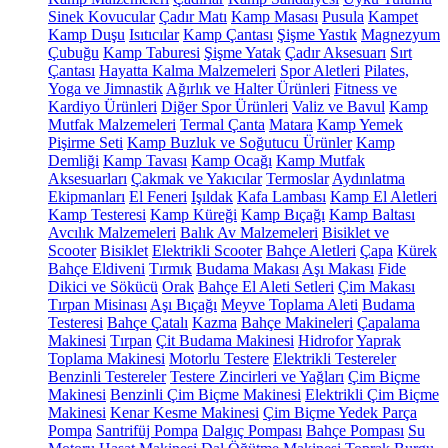
Sinek Kovucular
Çadır Matı
Kamp Masası
Pusula
Kampet
Kamp Duşu
Isıtıcılar
Kamp Çantası
Şişme Yastık
Magnezyum
Çubuğu
Kamp Taburesi
Şişme Yatak
Çadır Aksesuarı
Sırt
Çantası
Hayatta Kalma Malzemeleri
Spor Aletleri
Pilates,
Yoga ve Jimnastik
Ağırlık ve Halter Ürünleri
Fitness ve
Kardiyo Ürünleri
Diğer Spor Ürünleri
Valiz ve Bavul
Kamp
Mutfak Malzemeleri
Termal Çanta
Matara
Kamp Yemek
Pişirme Seti
Kamp Buzluk ve Soğutucu Ürünler
Kamp
Demliği
Kamp Tavası
Kamp Ocağı
Kamp Mutfak
Aksesuarları
Çakmak ve Yakıcılar
Termoslar
Aydınlatma
Ekipmanları
El Feneri
Işıldak
Kafa Lambası
Kamp El Aletleri
Kamp Testeresi
Kamp Küreği
Kamp Bıçağı
Kamp Baltası
Avcılık Malzemeleri
Balık Av Malzemeleri
Bisiklet ve
Scooter
Bisiklet
Elektrikli Scooter
Bahçe Aletleri
Çapa
Kürek
Bahçe Eldiveni
Tırmık
Budama Makası
Aşı Makası
Fide
Dikici ve Sökücü
Orak
Bahçe El Aleti Setleri
Çim Makası
Tırpan Misinası
Aşı Bıçağı
Meyve Toplama Aleti
Budama
Testeresi
Bahçe Çatalı
Kazma
Bahçe Makineleri
Çapalama
Makinesi
Tırpan
Çit Budama Makinesi
Hidrofor
Yaprak
Toplama Makinesi
Motorlu Testere
Elektrikli Testereler
Benzinli Testereler
Testere Zincirleri ve Yağları
Çim Biçme
Makinesi
Benzinli Çim Biçme Makinesi
Elektrikli Çim Biçme
Makinesi
Kenar Kesme Makinesi
Çim Biçme Yedek Parça
Pompa
Santrifüj Pompa
Dalgıç Pompası
Bahçe Pompası
Su