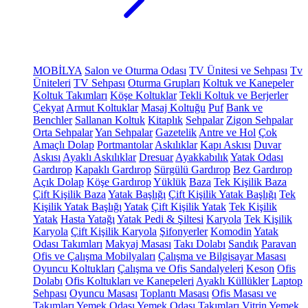
MOBİLYA
Salon ve Oturma Odası
TV Ünitesi ve Sehpası
Tv
Üniteleri
TV Sehpası
Oturma Grupları
Koltuk ve Kanepeler
Koltuk Takımları
Köşe Koltuklar
Tekli Koltuk ve Berjerler
Çekyat
Armut Koltuklar
Masaj Koltuğu
Puf
Bank ve
Benchler
Sallanan Koltuk
Kitaplık
Sehpalar
Zigon Sehpalar
Orta Sehpalar
Yan Sehpalar
Gazetelik
Antre ve Hol
Çok
Amaçlı Dolap
Portmantolar
Askılıklar
Kapı Askısı
Duvar
Askısı
Ayaklı Askılıklar
Dresuar
Ayakkabılık
Yatak Odası
Gardırop
Kapaklı Gardırop
Sürgülü Gardırop
Bez Gardırop
Açık Dolap
Köşe Gardırop
Yüklük
Baza
Tek Kişilik Baza
Çift Kişilik Baza
Yatak Başlığı
Çift Kişilik Yatak Başlığı
Tek
Kişilik Yatak Başlığı
Yatak
Çift Kişilik Yatak
Tek Kişilik
Yatak
Hasta Yatağı
Yatak Pedi & Şiltesi
Karyola
Tek Kişilik
Karyola
Çift Kişilik Karyola
Şifonyerler
Komodin
Yatak
Odası Takımları
Makyaj Masası
Takı Dolabı
Sandık
Paravan
Ofis ve Çalışma Mobilyaları
Çalışma ve Bilgisayar Masası
Oyuncu Koltukları
Çalışma ve Ofis Sandalyeleri
Keson
Ofis
Dolabı
Ofis Koltukları ve Kanepeleri
Ayaklı Küllükler
Laptop
Sehpası
Oyuncu Masası
Toplantı Masası
Ofis Masası ve
Takımları
Yemek Odası
Yemek Odası Takımları
Vitrin
Yemek