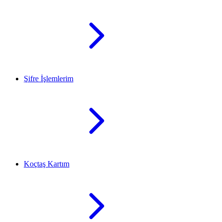
Şifre İşlemlerim
Koçtaş Kartım