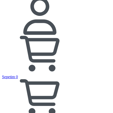
Sepetim
0