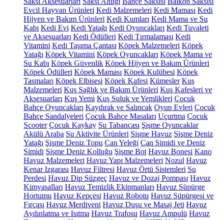
Saksı Aksesuarları
Saksı Altlığı
Bahçe Saksısı
Balkon Saksısı
Evcil Hayvan Ürünleri
Kedi Malzemeleri
Kedi Maması
Kedi
Hijyen ve Bakım Ürünleri
Kedi Kumları
Kedi Mama ve Su
Kabı
Kedi Evi
Kedi Yatağı
Kedi Oyuncakları
Kedi Tuvaleti
ve Aksesuarları
Kedi Ödülleri
Kedi Tırmalaması
Kedi
Vitamini
Kedi Taşıma Çantası
Köpek Malzemeleri
Köpek
Yatağı
Köpek Vitamini
Köpek Oyuncakları
Köpek Mama ve
Su Kabı
Köpek Güvenlik
Köpek Hijyen ve Bakım Ürünleri
Köpek Ödülleri
Köpek Maması
Köpek Kulübesi
Köpek
Tasmaları
Köpek Elbisesi
Köpek Kafesi
Kümesler
Kuş
Malzemeleri
Kuş Sağlık ve Bakım Ürünleri
Kuş Kafesleri ve
Aksesuarları
Kuş Yemi
Kuş Suluk ve Yemlikleri
Çocuk
Bahçe Oyuncakları
Kaydırak ve Salıncak
Oyun Evleri
Çocuk
Bahçe Sandalyeleri
Çocuk Bahçe Masaları
Uçurtma
Çocuk
Scooter
Çocuk Kaykay
Su Tabancası
Şişme Oyuncaklar
Akülü Araba
Su Aktivite Ürünleri
Şişme Havuz
Şişme Deniz
Yatağı
Şişme Deniz Topu
Can Yeleği
Can Simidi ve Deniz
Simidi
Şişme Deniz Kolluğu
Şişme Bot
Havuz Bonesi
Kano
Havuz Malzemeleri
Havuz Yapı Malzemeleri
Nozul
Havuz
Kenar Izgarası
Havuz Filtresi
Havuz Örtü Sistemleri
Su
Perdesi
Havuz Dip Süzgeç
Havuz ve Dozaj Pompası
Havuz
Kimyasalları
Havuz Temizlik Ekipmanları
Havuz Süpürge
Hortumu
Havuz Kepçesi
Havuz Robotu
Havuz Süpürgesi ve
Fırçası
Havuz Merdiveni
Havuz Duşu ve Masaj Jeti
Havuz
Aydınlatma ve Isıtma
Havuz Trafosu
Havuz Ampulü
Havuz