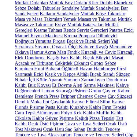
Mutfak Dolapları
Mutfak Boy Dolabı
Kiler Dolabı
Ekmek ve
Sebze Dolabı
Tabureler
Sandalye
Mutfak Sandalyeleri
Bar
Sandalyeleri
Katlanır Sandalyeler
Mutfak Köşe Takımları
Masa ve Masa Takımları
Yemek Masası ve Takımları
Mutfak
Masası ve Takımları
Eviye
Mutfak Bataryaları
Mutfak
Gereçleri
Kesme Tahtası
Rende
Servis Gereçleri
Patates Ezici
Manuel Kıyma Makinesi
Krema Pompası
Dilimleyici
Doğrayıcı
Yumurta Fırçası
Bıçak ve Bıçak Setleri
Yağ
Sıçratmaz
Soyucu, Oyacak
Ölçü Kabı ve Kaşığı
Merdane ve
Oklava
Hamur Açma Matı
Fındık Kıracağı ve Ceviz Kıracağı
Elek
Dondurma Kaşığı
Buz Kalıbı
Bıçak Bileyici Masat
Açacak ve Tirbuşon
Çekirdek Çıkarıcı
Çırpıcı
Sebze
Kurutucu
Huni
Baharat Öğütücü
Havan
Hamburger Presi
Sarımsak Ezici
Kaşık ve Kepçe Altlığı
Bıçak Standı
Süzgeç
Nihale
İçli Köfte Aparatı
Yumurta Zamanlayıcı
Dondurma
Kalıbı
Buz Kovası
Et Dövme Aleti
Sarma Makinesi
Kahve
Değirmenleri
Limon Sıkacağı
Pişirme Grubu
Çay ve Kahve
Demleme
French Press
Dripper
Chemex
Cezve
Çay Süzgeci
Demlik
Moka Pot
Çaydanlık
Kahve Filtresi
Sifon Kahve
Fırında Pişirme
Pasta Kalıbı
Kurabiye Kalıbı
Fırın Tepsisi
Cam Tepsi
Alüminyum Folyo
Kek Kalıbı
Muffin Kalıbı
Çikolata Kalıbı
Güveç
Pişirme Kağıdı
Pizza Tepsisi
Tart
Kalıbı
Ocak Üstü Pişirme
Tava ve Tava Setleri
Ocak Üstü
Tost Makinesi
Ocak Üstü Sac
Sahan
Düdüklü Tencere
Tencere ve Tava Aksesuarları
Tencere ve Tencere Setleri
Çöp