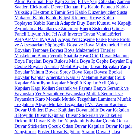
Akım Korumalı Priz
Kapı Zilleri
Pil ve Şarj Cihazları
Zaman
Saatleri
Elektronik Devre Elemanı
Fiş
Kablo Pabucu
Kablo
Yüksüğü
Elektronik Tamir Seti
Kablo Düzenleyiciler
Susta
Makaron Kablo
Kablo Klipsi
Klemens
Kroşe
Kablo
Toplayıcı
Kablo Kanalı
Adaptör
Duy
Buat Kutusu ve Kapağı
Aydınlatma Halatları ve Zincirleri
Enerji Sistemleri
Güneş
Paneli
Lityum Akü
Jel Akü
İnverter
Tavan Vantilatörleri
AHŞAP VE İNŞAAT
Ahşap Yer Döşeme
Parke
Parke Profil
ve Aksesuarları
Süpürgelik
Boya ve Boya Malzemeleri
Hobi
Boyaları
Tempare Boyası
Boya Malzemeleri
Tinerler
Maskeleme Bandı
Vernik
Spatula
Hışır Örtü
Duvar Macunu
Boya Fırçaları
Boya Rulosu
Mala
Boya
İç Cephe Boyalar
Dış
Cephe Boyalar
Astarlar
Metal Boyaları
Tavan Boyaları
Yağlı
Boyalar
Yalıtım Boyası
Sprey Boya
Kapı Boyası
Epoksi
Boyalar
Kapılar
Amerikan Kapılar
Melamin Kapılar
Çelik
Kapılar
Akordiyon Kapılar
Sürgülü Kapılar
Acil Çıkış
Kapıları
Kapı Kolları
Seramik ve Fayans
Banyo Seramik ve
Fayansları
Yer Seramik ve Fayansları
Mutfak Seramik ve
Fayansları
Karo
Mozaik
Mutfak Tezgahları
Laminant Mutfak
Tezgahları
Ahşap Mutfak Tezgahları
PVC Zemin Kaplama
Duvar Ürünleri
Duvar Kağıtları
Boyanabilir Duvar Kağıtları
3 Boyutlu Duvar Kağıtları
Duvar Stickerları ve Etiketleri
Dekoratif Duvar Kağıtları
Yapışkanlı Folyolar
Çocuk Odası
Duvar Stickerları
Çocuk Odası Duvar Kağıtları
Duvar Kağıdı
Yapıştırıcısı
Poster Duvar Kağıtları
Strafor
Duvar Çıtası