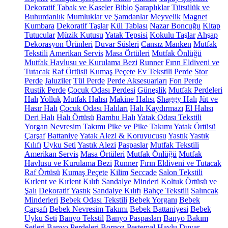
Dekoratif Tabak ve Kaseler
Biblo
Şaraplıklar
Tütsülük ve
Buhurdanlık
Mumluklar ve Şamdanlar
Meyvelik
Magnet
Kumbara
Dekoratif Taşlar
Kül Tablası
Nazar Boncuğu
Kitap
Tutucular
Müzik Kutusu
Yatak Tepsisi
Kokulu Taşlar
Ahşap
Dekorasyon Ürünleri
Duvar Süsleri
Cansız Manken
Mutfak
Tekstili
Amerikan Servis
Masa Örtüleri
Mutfak Önlüğü
Mutfak Havlusu ve Kurulama Bezi
Runner
Fırın Eldiveni ve
Tutacak
Raf Örtüsü
Kumaş Peçete
Ev Tekstili
Perde
Stor
Perde
Jaluziler
Tül Perde
Perde Aksesuarları
Fon Perde
Rustik Perde
Çocuk Odası Perdesi
Güneşlik
Mutfak Perdeleri
Halı
Yolluk
Mutfak Halısı
Makine Halısı
Shaggy Halı
Jüt ve
Hasır Halı
Çocuk Odası Halıları
Halı Kaydırmazı
El Halısı
Deri Halı
Halı Örtüsü
Bambu Halı
Yatak Odası Tekstili
Yorgan
Nevresim Takımı
Pike ve Pike Takımı
Yatak Örtüsü
Çarşaf
Battaniye
Yatak Alezi & Koruyucusu
Yastık
Yastık
Kılıfı
Uyku Seti
Yastık Alezi
Paspaslar
Mutfak Tekstili
Amerikan Servis
Masa Örtüleri
Mutfak Önlüğü
Mutfak
Havlusu ve Kurulama Bezi
Runner
Fırın Eldiveni ve Tutacak
Raf Örtüsü
Kumaş Peçete
Kilim
Seccade
Salon Tekstili
Kırlent ve Kırlent Kılıfı
Sandalye Minderi
Koltuk Örtüsü ve
Şalı
Dekoratif Yastık
Sandalye Kılıfı
Bahçe Tekstili
Salıncak
Minderleri
Bebek Odası Tekstili
Bebek Yorganı
Bebek
Çarşafı
Bebek Nevresim Takımı
Bebek Battaniyesi
Bebek
Uyku Seti
Banyo Tekstil
Banyo Paspasları
Banyo Bakım
Setleri
Banyo Perdeleri
Bornoz
Peştemal
Havlu
Duvar