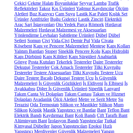
Çekici
Çekme Halatı
Boyunluklar
Seyyar Lamba
Trafik
Reflektörleri
Takoz
Kış Ürünleri
Yağmur Kaydırıcılar
Ölçüm
Aletleri
Buz Kazıyıcı
Cam Suyu
Lastik Kar Paleti
Kışlık Set
Ürünler
Antifrizler
Buğu Giderici
Lastik Zinciri
Elektrikli
Araç Şarj İstasyonları
Oto Yedek Parça
Römork
Hırdavat
Malzemeleri
Hırdavat Malzemesi ve Aksesuarları
Yönlendirme Levhaları
Sabitleme Ürünleri
Dübel
Dübel
Setleri
Somun
Çivi
Vida-Çivi
Demir Pul
Vida
Civata
Köşebent
Kapı ve Pencere Malzemeleri
Menteşe
Kapı Kolları
Yalıtım Bantları
Stoper
Sineklik
Pencere Kolu
Kapı Hidroliği
Kapı Dürbünü
Kapı Kilitleri
Kapı Sürgüleri
Anahtarlık
Gönye
Posta Kutuları
Tekerlek
Testereler
Daire Testereler
Dekupaj Testereler
Çok Amaçlı Testereler
Tilki Kuyruğu
Testereler
Testere Aksesuarları
Tilki Kuyruğu Testere Ucu
Daire Testere Bıçağı
Dekupaj Testere Ucu
İş Güvenlik
Malzemeleri
İş Güvenlik Gözlükleri
İş Eldiveni
İş Elbisesi
İş
Ayakkabısı
Diğer İş Güvenlik Ürünleri
Siperlik
Lanyard
Takım Çanta Ve Dolapları
Takım Çantası
Takım ve Hizmet
Dolapları
Avadanlık
Ölçü Aletleri
Metre ve Şerit Metre
Su
Terazisi
Oda Termostatı
Silikon ve Mastikler
Silikon
Mum
Silikon
Köpük
Mastik
Yapıştırıcı ve Bantlar
Bant
Teflon Bant
Elektrik Bandı
Kaydırmaz Bant
Koli Bandı
Çift Taraflı Bant
Alüminyum Bant
İzolasyon Bandı
Yapıştırıcılar
Tutkal
Kimyasal Dübeller
Japon Yapıştırıcıları
Epoksi
Hızlı
Yapıştırıcı
Merdivenler
Güvenlik Malzemeleri
Yangın