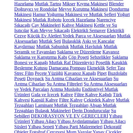
Hazırlama
Mutfak Tartısı
Mikser
Kıyma Makinesi
Blender
Doğrayıcı ve Rondolar
Meyve Kurutma Makinesi
Dondurma
Makinesi
Hamur Yoğurma Makinesi ve Mutfak Şefleri
Yoğurt
Makinesi
Mutfak Robotu
İçecek Hazırlama
Narenciye
Sıkacağı
Çay Makineleri
Kahve Makinesi
Kettle ve Su
Isıtıcılar
Katı Meyve Sıkacağı
Elektrikli Semaver
Elektrikli
Cezve
Küçük Ev Aletleri Yedek Parça ve Aksesuarları
Mutfak
Aksesuarları
Mutfak Seti
Bulaşıklık
Askı ve Kancalar
Kaydırmaz
Mutfak Sabunluk
Mutfak Havluluk
Mutfak
Seramik ve Fayansları
Saklama ve Düzenleme
Kavanoz
Saklama ve Karıştırma Kabı
Çöp Poşeti
Sebzelikler
Saklama
Bonesi ve Kapağı
Mutfak Raf Düzenleyici
Poşetlik
Kaşıklık
Beslenme Kutusu
Damacana Pompası
Ekmeklik
Sefer Tası
Streç Film
Peçete Yüzüğü
Kavanoz Kapağı
Pipet
Buzdolabı
Poşeti
Doypack
Su Arıtma Cihazları ve Aksesuarları
Su
Arıtma Cihazları
Su Arıtma Filtreleri
Su Arıtma Aksesuarları
ve Yedek Parçaları
Arıtma Musluğu
Endüstriyel Mutfak
Ürünleri
Gıda ve İçecek
Kahve
Filtre Kahve Kağıdı
Türk
Kahvesi
Kapsül Kahve
Filtre Kahve
Çekirdek Kahve
Mutfak
Tezgahları
Laminant Mutfak Tezgahları
Ahşap Mutfak
Tezgahları
Bulaşık Makineleri
Derin Dondurucular
Su
Sebilleri
DEKORASYON VE EV GEREÇLERİ
Yılbaşı
Ürünleri
Yılbaşı Ağacı
Yılbaşı Aydınlatmaları
Yılbaşı Ağacı
Süsleri
Yılbaşı Sepeti
Yılbaşı Parti Malzemeleri
Dekoratif
Objeler
Fotoğraf Çerçevesi
Mum
Vazolar
Yapay Çiçekler