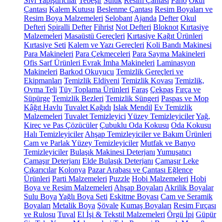
Sıvı Yapıştırıcılar
Tebeşir
Suluk
Resim Çantası
Pano
Okul
Çantası
Kalem Kutusu
Beslenme Çantası
Resim Boyaları ve
Resim Boya Malzemeleri
Selobant
Ajanda
Defter
Okul
Defteri
Spiralli Defter
Fihrist
Not Defteri
Bloknot
Kırtasiye
Malzemeleri
Masaüstü Gereçleri
Kırtasiye Kağıt Ürünleri
Kırtasiye Seti
Kalem ve Yazı Gereçleri
Koli Bandı Makinesi
Para Makineleri
Para Çekmeceleri
Para Sayma Makineleri
Ofis Sarf Ürünleri
Evrak İmha Makineleri
Laminasyon
Makineleri
Barkod Okuyucu
Temizlik Gereçleri ve
Ekipmanları
Temizlik Eldiveni
Temizlik Kovası
Temizlik,
Ovma Teli
Tüy Toplama Ürünleri
Faraş
Çekpas
Fırça ve
Süpürge
Temizlik Bezleri
Temizlik Süngeri
Paspas ve Mop
Kâğıt Havlu
Tuvalet Kağıdı
Islak Mendil
Ev Temizlik
Malzemeleri
Tuvalet Temizleyici
Yüzey Temizleyiciler
Yağ,
Kireç ve Pas Çözücüler
Çubuklu Oda Kokusu
Oda Kokusu
Halı Temizleyiciler
Ahşap Temizleyiciler ve Bakım Ürünleri
Cam ve Parlak Yüzey Temizleyiciler
Mutfak ve Banyo
Temizleyiciler
Bulaşık Makinesi Deterjanı
Yumuşatıcı
Çamaşır Deterjanı
Elde Bulaşık Deterjanı
Çamaşır Leke
Çıkarıcılar
Kolonya
Pazar Arabası ve Çantası
Eğlence
Ürünleri
Parti Malzemeleri
Puzzle
Hobi Malzemeleri
Hobi
Boya ve Resim Malzemeleri
Ahşap Boyaları
Akrilik Boyalar
Sulu Boya
Yağlı Boya Seti
Eskitme Boyası
Cam ve Seramik
Boyaları
Metalik Boya
Şövale
Kumaş Boyaları
Resim Fırçası
ve Rulosu
Tuval
El İşi & Tekstil Malzemeleri
Örgü İpi
Güpür