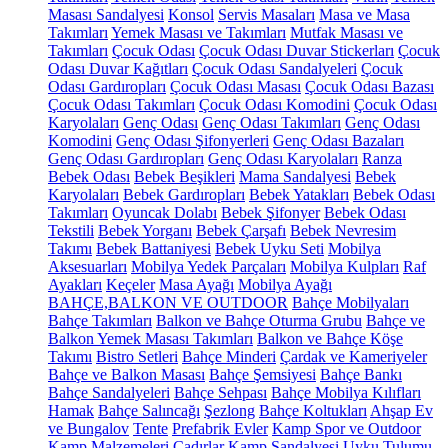
Masası Sandalyesi
Konsol
Servis Masaları
Masa ve Masa
Takımları
Yemek Masası ve Takımları
Mutfak Masası ve
Takımları
Çocuk Odası
Çocuk Odası Duvar Stickerları
Çocuk
Odası Duvar Kağıtları
Çocuk Odası Sandalyeleri
Çocuk
Odası Gardıropları
Çocuk Odası Masası
Çocuk Odası Bazası
Çocuk Odası Takımları
Çocuk Odası Komodini
Çocuk Odası
Karyolaları
Genç Odası
Genç Odası Takımları
Genç Odası
Komodini
Genç Odası Şifonyerleri
Genç Odası Bazaları
Genç Odası Gardıropları
Genç Odası Karyolaları
Ranza
Bebek Odası
Bebek Beşikleri
Mama Sandalyesi
Bebek
Karyolaları
Bebek Gardıropları
Bebek Yatakları
Bebek Odası
Takımları
Oyuncak Dolabı
Bebek Şifonyer
Bebek Odası
Tekstili
Bebek Yorganı
Bebek Çarşafı
Bebek Nevresim
Takımı
Bebek Battaniyesi
Bebek Uyku Seti
Mobilya
Aksesuarları
Mobilya Yedek Parçaları
Mobilya Kulpları
Raf
Ayakları
Keçeler
Masa Ayağı
Mobilya Ayağı
BAHÇE,BALKON VE OUTDOOR
Bahçe Mobilyaları
Bahçe Takımları
Balkon ve Bahçe Oturma Grubu
Bahçe ve
Balkon Yemek Masası Takımları
Balkon ve Bahçe Köşe
Takımı
Bistro Setleri
Bahçe Minderi
Çardak ve Kameriyeler
Bahçe ve Balkon Masası
Bahçe Şemsiyesi
Bahçe Bankı
Bahçe Sandalyeleri
Bahçe Sehpası
Bahçe Mobilya Kılıfları
Hamak
Bahçe Salıncağı
Şezlong
Bahçe Koltukları
Ahşap Ev
ve Bungalov
Tente
Prefabrik Evler
Kamp Spor ve Outdoor
Kamp Malzemeleri
Çadırlar
Kamp Sandalyesi
Uyku Tulumu