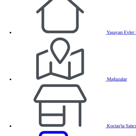
Yaşayan Evler
Mağazalar
Koçtaş'ta Satıc