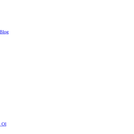
 Blog
ı Ol