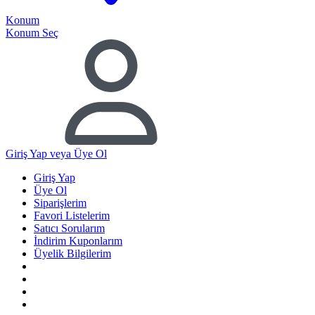
Konum
Konum Seç
Giriş Yap
veya Üye Ol
Giriş Yap
Üye Ol
Siparişlerim
Favori Listelerim
Satıcı Sorularım
İndirim Kuponlarım
Üyelik Bilgilerim