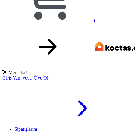
0
👋
Merhaba!
Giriş Yap veya Üye Ol
Siparişlerim