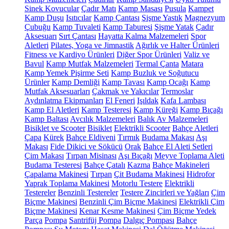
Sinek Kovucular
Çadır Matı
Kamp Masası
Pusula
Kampet
Kamp Duşu
Isıtıcılar
Kamp Çantası
Şişme Yastık
Magnezyum
Çubuğu
Kamp Tuvaleti
Kamp Taburesi
Şişme Yatak
Çadır
Aksesuarı
Sırt Çantası
Hayatta Kalma Malzemeleri
Spor
Aletleri
Pilates, Yoga ve Jimnastik
Ağırlık ve Halter Ürünleri
Fitness ve Kardiyo Ürünleri
Diğer Spor Ürünleri
Valiz ve
Bavul
Kamp Mutfak Malzemeleri
Termal Çanta
Matara
Kamp Yemek Pişirme Seti
Kamp Buzluk ve Soğutucu
Ürünler
Kamp Demliği
Kamp Tavası
Kamp Ocağı
Kamp
Mutfak Aksesuarları
Çakmak ve Yakıcılar
Termoslar
Aydınlatma Ekipmanları
El Feneri
Işıldak
Kafa Lambası
Kamp El Aletleri
Kamp Testeresi
Kamp Küreği
Kamp Bıçağı
Kamp Baltası
Avcılık Malzemeleri
Balık Av Malzemeleri
Bisiklet ve Scooter
Bisiklet
Elektrikli Scooter
Bahçe Aletleri
Çapa
Kürek
Bahçe Eldiveni
Tırmık
Budama Makası
Aşı
Makası
Fide Dikici ve Sökücü
Orak
Bahçe El Aleti Setleri
Çim Makası
Tırpan Misinası
Aşı Bıçağı
Meyve Toplama Aleti
Budama Testeresi
Bahçe Çatalı
Kazma
Bahçe Makineleri
Çapalama Makinesi
Tırpan
Çit Budama Makinesi
Hidrofor
Yaprak Toplama Makinesi
Motorlu Testere
Elektrikli
Testereler
Benzinli Testereler
Testere Zincirleri ve Yağları
Çim
Biçme Makinesi
Benzinli Çim Biçme Makinesi
Elektrikli Çim
Biçme Makinesi
Kenar Kesme Makinesi
Çim Biçme Yedek
Parça
Pompa
Santrifüj Pompa
Dalgıç Pompası
Bahçe