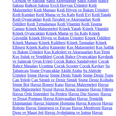
Çiçeklik ve Saksılık
Saksı Aksesuarları
Saksı Altlığı
Bahçe
Saksısı
Balkon Saksısı
Evcil Hayvan Ürünleri
Kedi
Malzemeleri
Kedi Maması
Kedi Hijyen ve Bakım Ürünleri
Kedi Kumları
Kedi Mama ve Su Kabı
Kedi Evi
Kedi Yatağı
Kedi Oyuncakları
Kedi Tuvaleti ve Aksesuarları
Kedi
Ödülleri
Kedi Tırmalaması
Kedi Vitamini
Kedi Taşıma
Çantası
Köpek Malzemeleri
Köpek Yatağı
Köpek Vitamini
Köpek Oyuncakları
Köpek Mama ve Su Kabı
Köpek
Güvenlik
Köpek Hijyen ve Bakım Ürünleri
Köpek Ödülleri
Köpek Maması
Köpek Kulübesi
Köpek Tasmaları
Köpek
Elbisesi
Köpek Kafesi
Kümesler
Kuş Malzemeleri
Kuş Sağlık
ve Bakım Ürünleri
Kuş Kafesleri ve Aksesuarları
Kuş Yemi
Kuş Suluk ve Yemlikleri
Çocuk Bahçe Oyuncakları
Kaydırak
ve Salıncak
Oyun Evleri
Çocuk Bahçe Sandalyeleri
Çocuk
Bahçe Masaları
Uçurtma
Çocuk Scooter
Çocuk Kaykay
Su
Tabancası
Şişme Oyuncaklar
Akülü Araba
Su Aktivite
Ürünleri
Şişme Havuz
Şişme Deniz Yatağı
Şişme Deniz Topu
Can Yeleği
Can Simidi ve Deniz Simidi
Şişme Deniz Kolluğu
Şişme Bot
Havuz Bonesi
Kano
Havuz Malzemeleri
Havuz
Yapı Malzemeleri
Nozul
Havuz Kenar Izgarası
Havuz Filtresi
Havuz Örtü Sistemleri
Su Perdesi
Havuz Dip Süzgeç
Havuz
ve Dozaj Pompası
Havuz Kimyasalları
Havuz Temizlik
Ekipmanları
Havuz Süpürge Hortumu
Havuz Kepçesi
Havuz
Robotu
Havuz Süpürgesi ve Fırçası
Havuz Merdiveni
Havuz
Duşu ve Masaj Jeti
Havuz Aydınlatma ve Isıtma
Havuz