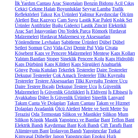
İlk Yardım Çantası
Araç Sigortaları
Benzin Bidonu
Acil Çıkış
Çekici
Çekme Halatı
Boyunluklar
Seyyar Lamba
Trafik
Reflektörleri
Takoz
Kış Ürünleri
Yağmur Kaydırıcılar
Ölçüm
Aletleri
Buz Kazıyıcı
Cam Suyu
Lastik Kar Paleti
Kışlık Set
Ürünler
Antifrizler
Buğu Giderici
Lastik Zinciri
Elektrikli
Araç Şarj İstasyonları
Oto Yedek Parça
Römork
Hırdavat
Malzemeleri
Hırdavat Malzemesi ve Aksesuarları
Yönlendirme Levhaları
Sabitleme Ürünleri
Dübel
Dübel
Setleri
Somun
Çivi
Vida-Çivi
Demir Pul
Vida
Civata
Köşebent
Kapı ve Pencere Malzemeleri
Menteşe
Kapı Kolları
Yalıtım Bantları
Stoper
Sineklik
Pencere Kolu
Kapı Hidroliği
Kapı Dürbünü
Kapı Kilitleri
Kapı Sürgüleri
Anahtarlık
Gönye
Posta Kutuları
Tekerlek
Testereler
Daire Testereler
Dekupaj Testereler
Çok Amaçlı Testereler
Tilki Kuyruğu
Testereler
Testere Aksesuarları
Tilki Kuyruğu Testere Ucu
Daire Testere Bıçağı
Dekupaj Testere Ucu
İş Güvenlik
Malzemeleri
İş Güvenlik Gözlükleri
İş Eldiveni
İş Elbisesi
İş
Ayakkabısı
Diğer İş Güvenlik Ürünleri
Siperlik
Lanyard
Takım Çanta Ve Dolapları
Takım Çantası
Takım ve Hizmet
Dolapları
Avadanlık
Ölçü Aletleri
Metre ve Şerit Metre
Su
Terazisi
Oda Termostatı
Silikon ve Mastikler
Silikon
Mum
Silikon
Köpük
Mastik
Yapıştırıcı ve Bantlar
Bant
Teflon Bant
Elektrik Bandı
Kaydırmaz Bant
Koli Bandı
Çift Taraflı Bant
Alüminyum Bant
İzolasyon Bandı
Yapıştırıcılar
Tutkal
Kimyasal Dübeller
Japon Yapıştırıcıları
Epoksi
Hızlı