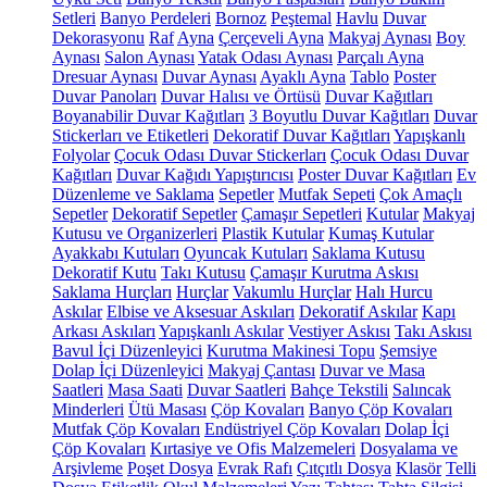
Setleri
Banyo Perdeleri
Bornoz
Peştemal
Havlu
Duvar
Dekorasyonu
Raf
Ayna
Çerçeveli Ayna
Makyaj Aynası
Boy
Aynası
Salon Aynası
Yatak Odası Aynası
Parçalı Ayna
Dresuar Aynası
Duvar Aynası
Ayaklı Ayna
Tablo
Poster
Duvar Panoları
Duvar Halısı ve Örtüsü
Duvar Kağıtları
Boyanabilir Duvar Kağıtları
3 Boyutlu Duvar Kağıtları
Duvar
Stickerları ve Etiketleri
Dekoratif Duvar Kağıtları
Yapışkanlı
Folyolar
Çocuk Odası Duvar Stickerları
Çocuk Odası Duvar
Kağıtları
Duvar Kağıdı Yapıştırıcısı
Poster Duvar Kağıtları
Ev
Düzenleme ve Saklama
Sepetler
Mutfak Sepeti
Çok Amaçlı
Sepetler
Dekoratif Sepetler
Çamaşır Sepetleri
Kutular
Makyaj
Kutusu ve Organizerleri
Plastik Kutular
Kumaş Kutular
Ayakkabı Kutuları
Oyuncak Kutuları
Saklama Kutusu
Dekoratif Kutu
Takı Kutusu
Çamaşır Kurutma Askısı
Saklama Hurçları
Hurçlar
Vakumlu Hurçlar
Halı Hurcu
Askılar
Elbise ve Aksesuar Askıları
Dekoratif Askılar
Kapı
Arkası Askıları
Yapışkanlı Askılar
Vestiyer Askısı
Takı Askısı
Bavul İçi Düzenleyici
Kurutma Makinesi Topu
Şemsiye
Dolap İçi Düzenleyici
Makyaj Çantası
Duvar ve Masa
Saatleri
Masa Saati
Duvar Saatleri
Bahçe Tekstili
Salıncak
Minderleri
Ütü Masası
Çöp Kovaları
Banyo Çöp Kovaları
Mutfak Çöp Kovaları
Endüstriyel Çöp Kovaları
Dolap İçi
Çöp Kovaları
Kırtasiye ve Ofis Malzemeleri
Dosyalama ve
Arşivleme
Poşet Dosya
Evrak Rafı
Çıtçıtlı Dosya
Klasör
Telli