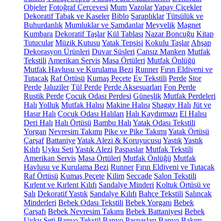
Objeler
Fotoğraf Çerçevesi
Mum
Vazolar
Yapay Çiçekler
Dekoratif Tabak ve Kaseler
Biblo
Şaraplıklar
Tütsülük ve
Buhurdanlık
Mumluklar ve Şamdanlar
Meyvelik
Magnet
Kumbara
Dekoratif Taşlar
Kül Tablası
Nazar Boncuğu
Kitap
Tutucular
Müzik Kutusu
Yatak Tepsisi
Kokulu Taşlar
Ahşap
Dekorasyon Ürünleri
Duvar Süsleri
Cansız Manken
Mutfak
Tekstili
Amerikan Servis
Masa Örtüleri
Mutfak Önlüğü
Mutfak Havlusu ve Kurulama Bezi
Runner
Fırın Eldiveni ve
Tutacak
Raf Örtüsü
Kumaş Peçete
Ev Tekstili
Perde
Stor
Perde
Jaluziler
Tül Perde
Perde Aksesuarları
Fon Perde
Rustik Perde
Çocuk Odası Perdesi
Güneşlik
Mutfak Perdeleri
Halı
Yolluk
Mutfak Halısı
Makine Halısı
Shaggy Halı
Jüt ve
Hasır Halı
Çocuk Odası Halıları
Halı Kaydırmazı
El Halısı
Deri Halı
Halı Örtüsü
Bambu Halı
Yatak Odası Tekstili
Yorgan
Nevresim Takımı
Pike ve Pike Takımı
Yatak Örtüsü
Çarşaf
Battaniye
Yatak Alezi & Koruyucusu
Yastık
Yastık
Kılıfı
Uyku Seti
Yastık Alezi
Paspaslar
Mutfak Tekstili
Amerikan Servis
Masa Örtüleri
Mutfak Önlüğü
Mutfak
Havlusu ve Kurulama Bezi
Runner
Fırın Eldiveni ve Tutacak
Raf Örtüsü
Kumaş Peçete
Kilim
Seccade
Salon Tekstili
Kırlent ve Kırlent Kılıfı
Sandalye Minderi
Koltuk Örtüsü ve
Şalı
Dekoratif Yastık
Sandalye Kılıfı
Bahçe Tekstili
Salıncak
Minderleri
Bebek Odası Tekstili
Bebek Yorganı
Bebek
Çarşafı
Bebek Nevresim Takımı
Bebek Battaniyesi
Bebek
Uyku Seti
Banyo Tekstil
Banyo Paspasları
Banyo Bakım