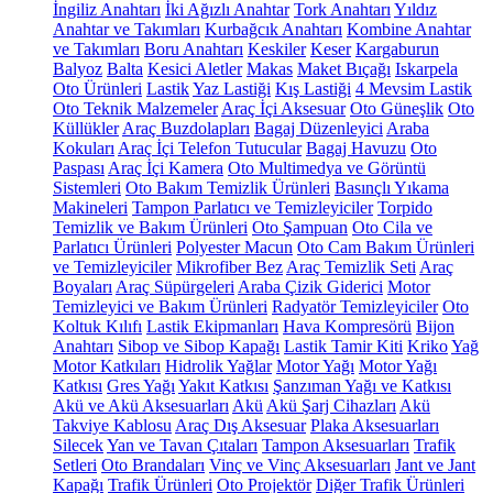
İngiliz Anahtarı
İki Ağızlı Anahtar
Tork Anahtarı
Yıldız
Anahtar ve Takımları
Kurbağcık Anahtarı
Kombine Anahtar
ve Takımları
Boru Anahtarı
Keskiler
Keser
Kargaburun
Balyoz
Balta
Kesici Aletler
Makas
Maket Bıçağı
Iskarpela
Oto Ürünleri
Lastik
Yaz Lastiği
Kış Lastiği
4 Mevsim Lastik
Oto Teknik Malzemeler
Araç İçi Aksesuar
Oto Güneşlik
Oto
Küllükler
Araç Buzdolapları
Bagaj Düzenleyici
Araba
Kokuları
Araç İçi Telefon Tutucular
Bagaj Havuzu
Oto
Paspası
Araç İçi Kamera
Oto Multimedya ve Görüntü
Sistemleri
Oto Bakım Temizlik Ürünleri
Basınçlı Yıkama
Makineleri
Tampon Parlatıcı ve Temizleyiciler
Torpido
Temizlik ve Bakım Ürünleri
Oto Şampuan
Oto Cila ve
Parlatıcı Ürünleri
Polyester Macun
Oto Cam Bakım Ürünleri
ve Temizleyiciler
Mikrofiber Bez
Araç Temizlik Seti
Araç
Boyaları
Araç Süpürgeleri
Araba Çizik Giderici
Motor
Temizleyici ve Bakım Ürünleri
Radyatör Temizleyiciler
Oto
Koltuk Kılıfı
Lastik Ekipmanları
Hava Kompresörü
Bijon
Anahtarı
Sibop ve Sibop Kapağı
Lastik Tamir Kiti
Kriko
Yağ
Motor Katkıları
Hidrolik Yağlar
Motor Yağı
Motor Yağı
Katkısı
Gres Yağı
Yakıt Katkısı
Şanzıman Yağı ve Katkısı
Akü ve Akü Aksesuarları
Akü
Akü Şarj Cihazları
Akü
Takviye Kablosu
Araç Dış Aksesuar
Plaka Aksesuarları
Silecek
Yan ve Tavan Çıtaları
Tampon Aksesuarları
Trafik
Setleri
Oto Brandaları
Vinç ve Vinç Aksesuarları
Jant ve Jant
Kapağı
Trafik Ürünleri
Oto Projektör
Diğer Trafik Ürünleri