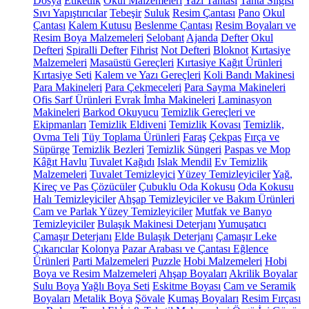
Dosya
Etiketlik
Okul Malzemeleri
Yazı Tahtası
Tahta Silgisi
Sıvı Yapıştırıcılar
Tebeşir
Suluk
Resim Çantası
Pano
Okul
Çantası
Kalem Kutusu
Beslenme Çantası
Resim Boyaları ve
Resim Boya Malzemeleri
Selobant
Ajanda
Defter
Okul
Defteri
Spiralli Defter
Fihrist
Not Defteri
Bloknot
Kırtasiye
Malzemeleri
Masaüstü Gereçleri
Kırtasiye Kağıt Ürünleri
Kırtasiye Seti
Kalem ve Yazı Gereçleri
Koli Bandı Makinesi
Para Makineleri
Para Çekmeceleri
Para Sayma Makineleri
Ofis Sarf Ürünleri
Evrak İmha Makineleri
Laminasyon
Makineleri
Barkod Okuyucu
Temizlik Gereçleri ve
Ekipmanları
Temizlik Eldiveni
Temizlik Kovası
Temizlik,
Ovma Teli
Tüy Toplama Ürünleri
Faraş
Çekpas
Fırça ve
Süpürge
Temizlik Bezleri
Temizlik Süngeri
Paspas ve Mop
Kâğıt Havlu
Tuvalet Kağıdı
Islak Mendil
Ev Temizlik
Malzemeleri
Tuvalet Temizleyici
Yüzey Temizleyiciler
Yağ,
Kireç ve Pas Çözücüler
Çubuklu Oda Kokusu
Oda Kokusu
Halı Temizleyiciler
Ahşap Temizleyiciler ve Bakım Ürünleri
Cam ve Parlak Yüzey Temizleyiciler
Mutfak ve Banyo
Temizleyiciler
Bulaşık Makinesi Deterjanı
Yumuşatıcı
Çamaşır Deterjanı
Elde Bulaşık Deterjanı
Çamaşır Leke
Çıkarıcılar
Kolonya
Pazar Arabası ve Çantası
Eğlence
Ürünleri
Parti Malzemeleri
Puzzle
Hobi Malzemeleri
Hobi
Boya ve Resim Malzemeleri
Ahşap Boyaları
Akrilik Boyalar
Sulu Boya
Yağlı Boya Seti
Eskitme Boyası
Cam ve Seramik
Boyaları
Metalik Boya
Şövale
Kumaş Boyaları
Resim Fırçası