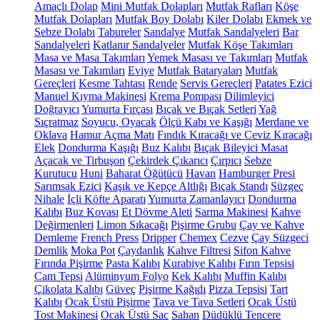
Amaçlı Dolap
Mini Mutfak Dolapları
Mutfak Rafları
Köşe
Mutfak Dolapları
Mutfak Boy Dolabı
Kiler Dolabı
Ekmek ve
Sebze Dolabı
Tabureler
Sandalye
Mutfak Sandalyeleri
Bar
Sandalyeleri
Katlanır Sandalyeler
Mutfak Köşe Takımları
Masa ve Masa Takımları
Yemek Masası ve Takımları
Mutfak
Masası ve Takımları
Eviye
Mutfak Bataryaları
Mutfak
Gereçleri
Kesme Tahtası
Rende
Servis Gereçleri
Patates Ezici
Manuel Kıyma Makinesi
Krema Pompası
Dilimleyici
Doğrayıcı
Yumurta Fırçası
Bıçak ve Bıçak Setleri
Yağ
Sıçratmaz
Soyucu, Oyacak
Ölçü Kabı ve Kaşığı
Merdane ve
Oklava
Hamur Açma Matı
Fındık Kıracağı ve Ceviz Kıracağı
Elek
Dondurma Kaşığı
Buz Kalıbı
Bıçak Bileyici Masat
Açacak ve Tirbuşon
Çekirdek Çıkarıcı
Çırpıcı
Sebze
Kurutucu
Huni
Baharat Öğütücü
Havan
Hamburger Presi
Sarımsak Ezici
Kaşık ve Kepçe Altlığı
Bıçak Standı
Süzgeç
Nihale
İçli Köfte Aparatı
Yumurta Zamanlayıcı
Dondurma
Kalıbı
Buz Kovası
Et Dövme Aleti
Sarma Makinesi
Kahve
Değirmenleri
Limon Sıkacağı
Pişirme Grubu
Çay ve Kahve
Demleme
French Press
Dripper
Chemex
Cezve
Çay Süzgeci
Demlik
Moka Pot
Çaydanlık
Kahve Filtresi
Sifon Kahve
Fırında Pişirme
Pasta Kalıbı
Kurabiye Kalıbı
Fırın Tepsisi
Cam Tepsi
Alüminyum Folyo
Kek Kalıbı
Muffin Kalıbı
Çikolata Kalıbı
Güveç
Pişirme Kağıdı
Pizza Tepsisi
Tart
Kalıbı
Ocak Üstü Pişirme
Tava ve Tava Setleri
Ocak Üstü
Tost Makinesi
Ocak Üstü Sac
Sahan
Düdüklü Tencere