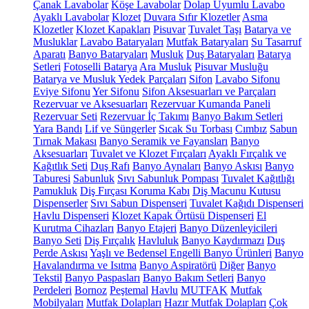
Çanak Lavabolar
Köşe Lavabolar
Dolap Uyumlu Lavabo
Ayaklı Lavabolar
Klozet
Duvara Sıfır Klozetler
Asma
Klozetler
Klozet Kapakları
Pisuvar
Tuvalet Taşı
Batarya ve
Musluklar
Lavabo Bataryaları
Mutfak Bataryaları
Su Tasarruf
Aparatı
Banyo Bataryaları
Musluk
Duş Bataryaları
Batarya
Setleri
Fotoselli Batarya
Ara Musluk
Pisuvar Musluğu
Batarya ve Musluk Yedek Parçaları
Sifon
Lavabo Sifonu
Eviye Sifonu
Yer Sifonu
Sifon Aksesuarları ve Parçaları
Rezervuar ve Aksesuarları
Rezervuar Kumanda Paneli
Rezervuar Seti
Rezervuar İç Takımı
Banyo Bakım Setleri
Yara Bandı
Lif ve Süngerler
Sıcak Su Torbası
Cımbız
Sabun
Tırnak Makası
Banyo Seramik ve Fayansları
Banyo
Aksesuarları
Tuvalet ve Klozet Fırçaları
Ayaklı Fırçalık ve
Kağıtlık Seti
Duş Rafı
Banyo Aynaları
Banyo Askısı
Banyo
Taburesi
Sabunluk
Sıvı Sabunluk Pompası
Tuvalet Kağıtlığı
Pamukluk
Diş Fırçası Koruma Kabı
Diş Macunu Kutusu
Dispenserler
Sıvı Sabun Dispenseri
Tuvalet Kağıdı Dispenseri
Havlu Dispenseri
Klozet Kapak Örtüsü Dispenseri
El
Kurutma Cihazları
Banyo Etajeri
Banyo Düzenleyicileri
Banyo Seti
Diş Fırçalık
Havluluk
Banyo Kaydırmazı
Duş
Perde Askısı
Yaşlı ve Bedensel Engelli Banyo Ürünleri
Banyo
Havalandırma ve Isıtma
Banyo Aspiratörü
Diğer
Banyo
Tekstil
Banyo Paspasları
Banyo Bakım Setleri
Banyo
Perdeleri
Bornoz
Peştemal
Havlu
MUTFAK
Mutfak
Mobilyaları
Mutfak Dolapları
Hazır Mutfak Dolapları
Çok