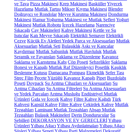
ve Tava
Pizza Makinesi
Krep Makinesi
Basküller
Yiyecek
Hazırlama
Mutfak Tartısı
Mikser
Kıyma Makinesi
Blender
Doğrayıcı ve Rondolar
Meyve Kurutma Makinesi
Dondurma
Makinesi
Hamur Yoğurma Makinesi ve Mutfak Şefleri
Yoğurt
Makinesi
Mutfak Robotu
İçecek Hazırlama
Narenciye
Sıkacağı
Çay Makineleri
Kahve Makinesi
Kettle ve Su
Isıtıcılar
Katı Meyve Sıkacağı
Elektrikli Semaver
Elektrikli
Cezve
Küçük Ev Aletleri Yedek Parça ve Aksesuarları
Mutfak
Aksesuarları
Mutfak Seti
Bulaşıklık
Askı ve Kancalar
Kaydırmaz
Mutfak Sabunluk
Mutfak Havluluk
Mutfak
Seramik ve Fayansları
Saklama ve Düzenleme
Kavanoz
Saklama ve Karıştırma Kabı
Çöp Poşeti
Sebzelikler
Saklama
Bonesi ve Kapağı
Mutfak Raf Düzenleyici
Poşetlik
Kaşıklık
Beslenme Kutusu
Damacana Pompası
Ekmeklik
Sefer Tası
Streç Film
Peçete Yüzüğü
Kavanoz Kapağı
Pipet
Buzdolabı
Poşeti
Doypack
Su Arıtma Cihazları ve Aksesuarları
Su
Arıtma Cihazları
Su Arıtma Filtreleri
Su Arıtma Aksesuarları
ve Yedek Parçaları
Arıtma Musluğu
Endüstriyel Mutfak
Ürünleri
Gıda ve İçecek
Kahve
Filtre Kahve Kağıdı
Türk
Kahvesi
Kapsül Kahve
Filtre Kahve
Çekirdek Kahve
Mutfak
Tezgahları
Laminant Mutfak Tezgahları
Ahşap Mutfak
Tezgahları
Bulaşık Makineleri
Derin Dondurucular
Su
Sebilleri
DEKORASYON VE EV GEREÇLERİ
Yılbaşı
Ürünleri
Yılbaşı Ağacı
Yılbaşı Aydınlatmaları
Yılbaşı Ağacı
Süsleri
Yılbaşı Sepeti
Yılbaşı Parti Malzemeleri
Dekoratif