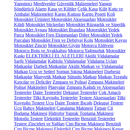
Yapıştırıcı
Merdivenler
Güvenlik Malzemeleri
Yangın
Söndürücü
Alarm
Kasa ve Kilitler
Çelik Kasa
Kilit
Kutu ve
Ambalaj Malzemeleri
Kargo Kutusu
Kargo Poşeti
Koli
Motosiklet Ürünleri
Motorsiklet Aksesuarları
Motosiklet
Kilidi
Motosiklet Stickerları
Motosiklet Rüzgarlık ve Siperlik
Motosiklet Aynası
Motosiklet Brandası
Motorsiklet Yedek
Parça
Motosiklet Fren Ekipmanları
Diğer Motosiklet Yedek
Parçaları
Motosiklet Fren ve Debriyaj Kolu
Motosiklet Kayışı
Motosiklet Zinciri
Motosiklet Giyim
Motorcu Eldiveni
Motorcu Botu ve Ayakkabısı
Motorcu Yağmurluk
Motosiklet
Kaskı
ELEKTRİKLİ EL ALETLERİ
Akülü Vidalamalar
Şarjlı Vidalamalar
Kablolu Vidalamalar
Vidalama Uçları
Matkaplar
Darbeli Matkaplar
Akülü Matkap ve Vidalamalar
Matkap Ucu ve Setleri
Somun Sıkma Makineleri
Darbesiz
Matkaplar
Manyetik Matkap
Sütunlu Matkap
Matkap Tezgahı
Kırıcılar ve Deliciler
Zımpara ve Polisaj
Zımpara Makineleri
Polisaj Makineleri
Planyalar
Zımpara Kağıdı ve Aksesuarları
Testereler
Daire Testereler
Dekupaj Testereler
Çok Amaçlı
Testereler
Tilki Kuyruğu Testereler
Testere Aksesuarları
Tilki
Kuyruğu Testere Ucu
Daire Testere Bıçağı
Dekupaj Testere
Ucu
Bahçe Makineleri
Çapalama Makinesi
Tırpan
Çit
Budama Makinesi
Hidrofor
Yaprak Toplama Makinesi
Motorlu Testere
Elektrikli Testereler
Benzinli Testereler
Testere Zincirleri ve Yağları
Çim Biçme Makinesi
Benzinli
Çim Biçme Makinesi
Elektrikli Çim Biçme Makinesi
Kenar