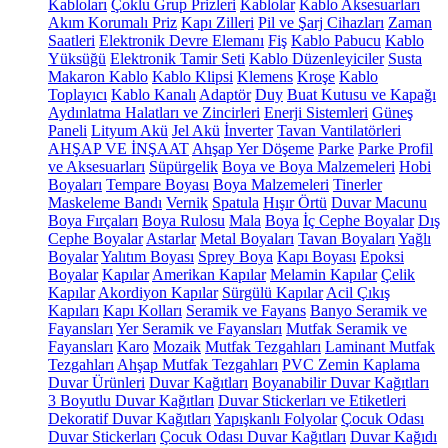
Kabloları
Çoklu Grup Prizleri
Kablolar
Kablo Aksesuarları
Akım Korumalı Priz
Kapı Zilleri
Pil ve Şarj Cihazları
Zaman
Saatleri
Elektronik Devre Elemanı
Fiş
Kablo Pabucu
Kablo
Yüksüğü
Elektronik Tamir Seti
Kablo Düzenleyiciler
Susta
Makaron Kablo
Kablo Klipsi
Klemens
Kroşe
Kablo
Toplayıcı
Kablo Kanalı
Adaptör
Duy
Buat Kutusu ve Kapağı
Aydınlatma Halatları ve Zincirleri
Enerji Sistemleri
Güneş
Paneli
Lityum Akü
Jel Akü
İnverter
Tavan Vantilatörleri
AHŞAP VE İNŞAAT
Ahşap Yer Döşeme
Parke
Parke Profil
ve Aksesuarları
Süpürgelik
Boya ve Boya Malzemeleri
Hobi
Boyaları
Tempare Boyası
Boya Malzemeleri
Tinerler
Maskeleme Bandı
Vernik
Spatula
Hışır Örtü
Duvar Macunu
Boya Fırçaları
Boya Rulosu
Mala
Boya
İç Cephe Boyalar
Dış
Cephe Boyalar
Astarlar
Metal Boyaları
Tavan Boyaları
Yağlı
Boyalar
Yalıtım Boyası
Sprey Boya
Kapı Boyası
Epoksi
Boyalar
Kapılar
Amerikan Kapılar
Melamin Kapılar
Çelik
Kapılar
Akordiyon Kapılar
Sürgülü Kapılar
Acil Çıkış
Kapıları
Kapı Kolları
Seramik ve Fayans
Banyo Seramik ve
Fayansları
Yer Seramik ve Fayansları
Mutfak Seramik ve
Fayansları
Karo
Mozaik
Mutfak Tezgahları
Laminant Mutfak
Tezgahları
Ahşap Mutfak Tezgahları
PVC Zemin Kaplama
Duvar Ürünleri
Duvar Kağıtları
Boyanabilir Duvar Kağıtları
3 Boyutlu Duvar Kağıtları
Duvar Stickerları ve Etiketleri
Dekoratif Duvar Kağıtları
Yapışkanlı Folyolar
Çocuk Odası
Duvar Stickerları
Çocuk Odası Duvar Kağıtları
Duvar Kağıdı