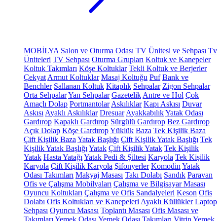
MOBİLYA
Salon ve Oturma Odası
TV Ünitesi ve Sehpası
Tv
Üniteleri
TV Sehpası
Oturma Grupları
Koltuk ve Kanepeler
Koltuk Takımları
Köşe Koltuklar
Tekli Koltuk ve Berjerler
Çekyat
Armut Koltuklar
Masaj Koltuğu
Puf
Bank ve
Benchler
Sallanan Koltuk
Kitaplık
Sehpalar
Zigon Sehpalar
Orta Sehpalar
Yan Sehpalar
Gazetelik
Antre ve Hol
Çok
Amaçlı Dolap
Portmantolar
Askılıklar
Kapı Askısı
Duvar
Askısı
Ayaklı Askılıklar
Dresuar
Ayakkabılık
Yatak Odası
Gardırop
Kapaklı Gardırop
Sürgülü Gardırop
Bez Gardırop
Açık Dolap
Köşe Gardırop
Yüklük
Baza
Tek Kişilik Baza
Çift Kişilik Baza
Yatak Başlığı
Çift Kişilik Yatak Başlığı
Tek
Kişilik Yatak Başlığı
Yatak
Çift Kişilik Yatak
Tek Kişilik
Yatak
Hasta Yatağı
Yatak Pedi & Şiltesi
Karyola
Tek Kişilik
Karyola
Çift Kişilik Karyola
Şifonyerler
Komodin
Yatak
Odası Takımları
Makyaj Masası
Takı Dolabı
Sandık
Paravan
Ofis ve Çalışma Mobilyaları
Çalışma ve Bilgisayar Masası
Oyuncu Koltukları
Çalışma ve Ofis Sandalyeleri
Keson
Ofis
Dolabı
Ofis Koltukları ve Kanepeleri
Ayaklı Küllükler
Laptop
Sehpası
Oyuncu Masası
Toplantı Masası
Ofis Masası ve
Takımları
Yemek Odası
Yemek Odası Takımları
Vitrin
Yemek