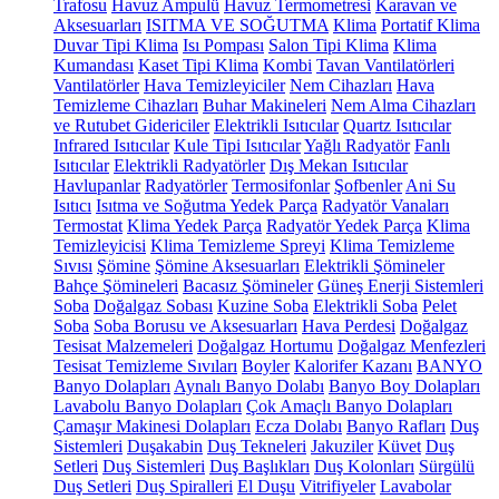
Trafosu
Havuz Ampulü
Havuz Termometresi
Karavan ve
Aksesuarları
ISITMA VE SOĞUTMA
Klima
Portatif Klima
Duvar Tipi Klima
Isı Pompası
Salon Tipi Klima
Klima
Kumandası
Kaset Tipi Klima
Kombi
Tavan Vantilatörleri
Vantilatörler
Hava Temizleyiciler
Nem Cihazları
Hava
Temizleme Cihazları
Buhar Makineleri
Nem Alma Cihazları
ve Rutubet Gidericiler
Elektrikli Isıtıcılar
Quartz Isıtıcılar
Infrared Isıtıcılar
Kule Tipi Isıtıcılar
Yağlı Radyatör
Fanlı
Isıtıcılar
Elektrikli Radyatörler
Dış Mekan Isıtıcılar
Havlupanlar
Radyatörler
Termosifonlar
Şofbenler
Ani Su
Isıtıcı
Isıtma ve Soğutma Yedek Parça
Radyatör Vanaları
Termostat
Klima Yedek Parça
Radyatör Yedek Parça
Klima
Temizleyicisi
Klima Temizleme Spreyi
Klima Temizleme
Sıvısı
Şömine
Şömine Aksesuarları
Elektrikli Şömineler
Bahçe Şömineleri
Bacasız Şömineler
Güneş Enerji Sistemleri
Soba
Doğalgaz Sobası
Kuzine Soba
Elektrikli Soba
Pelet
Soba
Soba Borusu ve Aksesuarları
Hava Perdesi
Doğalgaz
Tesisat Malzemeleri
Doğalgaz Hortumu
Doğalgaz Menfezleri
Tesisat Temizleme Sıvıları
Boyler
Kalorifer Kazanı
BANYO
Banyo Dolapları
Aynalı Banyo Dolabı
Banyo Boy Dolapları
Lavabolu Banyo Dolapları
Çok Amaçlı Banyo Dolapları
Çamaşır Makinesi Dolapları
Ecza Dolabı
Banyo Rafları
Duş
Sistemleri
Duşakabin
Duş Tekneleri
Jakuziler
Küvet
Duş
Setleri
Duş Sistemleri
Duş Başlıkları
Duş Kolonları
Sürgülü
Duş Setleri
Duş Spiralleri
El Duşu
Vitrifiyeler
Lavabolar