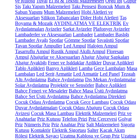
ve Rulosu
Tuval
El İşi & Tekstil Malzemeleri
Örgü İpi
Güpür
Şiş
Takı Yapım Malzemeleri
Takı Pensesi
Boncuk
Mum &
Sabun Yapımı
Mum Malzemeleri
Hobi Aletleri ve
Aksesuarları
Silikon Tabancaları
Diğer Hobi Aletleri
Taş
Boyama & Mozaik
AYDINLATMA VE ELEKTRİK
Ev
Aydınlatmaları
Avizeler
Sarkıt Avizeler
Plafonyer Avizeler
Lambaderler ve Aksesuarları
Lambader
Lambader Başlığı
Lambader Ayağı
Spotlar
Gömme Spotlar
Sıvaüstü Spotlar
Tavan Spotlar
Ampuller
Led Ampul
Halojen Ampul
Tasarruflu Ampul
Rustik Ampul
Akıllı Ampul
Floresan
Ampul
Abajurlar ve Aksesuarları
Abajur
Abajur Şapkaları
Abajur Ayaklığı
Fener ve Işıldaklar
Aplikler
Duvar Aplikleri
Tablo Aplikleri
Banyo Aplikleri
Lamba
Gece Lambaları
Masa
Lambaları
Led Şerit
Armatür
Led Armatür
Led Panel
Tezgah
Altı Aydınlatma
Bahçe Aydınlatma
Dış Mekan Aydınlatmalar
Solar Aydınlatma
Projektör ve Sensörler
Bahçe Aplikleri
Bahçe Feneri ve Meşaleler
Bahçe Masa Üstü Aydınlatma
Bahçe Set Üstü Aydınlatma
Bahçe Aydınlatma Direkleri
Çocuk Odası Aydınlatma
Çocuk Gece Lambası
Çocuk Odası
Duvar Aydınlatmaları
Çocuk Odası Abajuru
Çocuk Odası
Avizesi
Çocuk Masa Lambası
Elektrik Malzemeleri
Priz ve
Anahtarlar
Priz Kutusu
Telefon Prizi
Priz Çerçevesi
Golyat
Priz
Nümeris Priz
Priz
Anahtar Priz
Şalt Malzemeleri
Sigorta
Kutusu
Kontaktör
Elektrik Sigortası
Şalter
Kaçak Akım
Rölesi
Elektrik Sayacı
Uzatma Kablosu ve Grup Priz
Uzatma