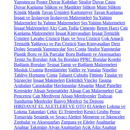
Yapıştırıcısı
Poster Duvar Kağıtları
Strafor
Duvar Çıtası
Duvar Kaplama
Silikon ve Mastikler
Silikon
Mum Silikon
Köpük
Mastik
Tavan Ürünleri
Kartonpiyer
Tavan Kaplama
İnşaat ve İzolasyon
İzolasyon Malzemeleri
Su Yalıtım
Malzemeleri
Isı Yalıtım Malzemeleri
Ses Yalıtım Malzemeleri
İnşaat Malzemeleri
Alçı
Cam Tuğla
Çimento
Beton Harcı
Çatı
Kaplama Malzemeleri
İnşaat Kimyasalları
İnşaat Temizlik
Ürünleri
Lavabo Çözücü
Harç ve Sıva Çözücü
Çok Amaçlı
Temizlik
Yağlayıcı ve Pas Çözücü
Yapı Kimyasalları
Derz
Dolgu
Seramik Yapıştırıcılar
Sıvı Conta
Strafor Yapıştırılar
Plastik Boru ve Ek Parçalar
Boru Bağlantı ve Aksesuarları
Temiz Su Boruları
Atık Su Boruları
PPRC Borular
Kombi
Bağlantı Boruları
Tesisat Tamir ve Bağlantı Malzemeleri
Musluk Uzatma
Regülatörler
Valfler ve Vanalar
Nipeller
Tahliye Hortumu
Conta
Taharet Çubuğu
Fittings
Tıpalar ve
Süzgeçler
İnşaat Makineleri
Elektrikli Vinçler
Taşıma
Arabaları
Caraskallar
Havlupanlar
Ahşaplar
Masif Paneller
Keresteler
Ahşap Seperatörler
Ahşap Çatı Malzemeleri
Çatı
Penceresi
Çatı Merdiveni
Ahşap Merdivenler
Trabzan
Sundurma
Menfezler
Banyo Menfezi
Su Deposu
HIRDAVAT EL ALETLERİ VE OTO
El Aletleri
Lokma ve
Lokma Takımları
Çekiç
El Testereleri
Kesici Grubu
Pense
Tornavida
Seramik ve Sıvacı Aletleri
Mengene ve İşkenceler
Zımbalar ve Aksesuarları
Zımpara ve Eğeler
Anahtarlar
Anahtar Takımları
Alyan Anahtarları
Açık Ağız Anahtar