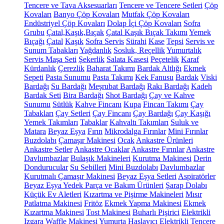
Tencere ve Tava Aksesuarları
Tencere ve Tencere Setleri
Çöp
Kovaları
Banyo Çöp Kovaları
Mutfak Çöp Kovaları
Endüstriyel Çöp Kovaları
Dolap İçi Çöp Kovaları
Sofra
Grubu
Çatal,Kaşık,Bıçak
Çatal Kaşık Bıçak Takımı
Yemek
Bıçağı
Çatal
Kaşık
Sofra Servis
Sürahi
Kase
Tepsi
Servis ve
Sunum Tabakları
Yağdanlık
Sosluk, Reçellik
Yumurtalık
Servis Maşa Seti
Şekerlik
Salata Kasesi
Peçetelik
Karaf
Kürdanlık
Çerezlik
Baharat Takımı
Bardak Altlığı
Ekmek
Sepeti
Pasta Sunumu
Pasta Takımı
Kek Fanusu
Bardak
Viski
Bardağı
Su Bardağı
Meşrubat Bardağı
Rakı Bardağı
Kadeh
Bardak Seti
Bira Bardağı
Shot Bardağı
Çay ve Kahve
Sunumu
Sütlük
Kahve Fincanı
Kupa
Fincan Takımı
Çay
Tabakları
Çay Setleri
Çay Fincanı
Çay Bardağı
Çay Kaşığı
Yemek Takımları
Tabaklar
Kahvaltı Takımları
Suluk ve
Matara
Beyaz Eşya
Fırın
Mikrodalga Fırınlar
Mini Fırınlar
Buzdolabı
Çamaşır Makinesi
Ocak
Ankastre Ürünleri
Ankastre Setler
Ankastre Ocaklar
Ankastre Fırınlar
Ankastre
Davlumbazlar
Bulaşık Makineleri
Kurutma Makinesi
Derin
Dondurucular
Su Sebilleri
Mini Buzdolabı
Davlumbazlar
Kurutmalı Çamaşır Makinesi
Beyaz Eşya Setleri
Aspiratörler
Beyaz Eşya Yedek Parça ve Bakım Ürünleri
Şarap Dolabı
Küçük Ev Aletleri
Kızartma ve Pişirme Makineleri
Mısır
Patlatma Makinesi
Fritöz
Ekmek Yapma Makinesi
Ekmek
Kızartma Makinesi
Tost Makinesi
Buharlı Pişirici
Elektrikli
Izgara
Waffle Makinesi
Yumurta Haşlayıcı
Elektrikli Tencere