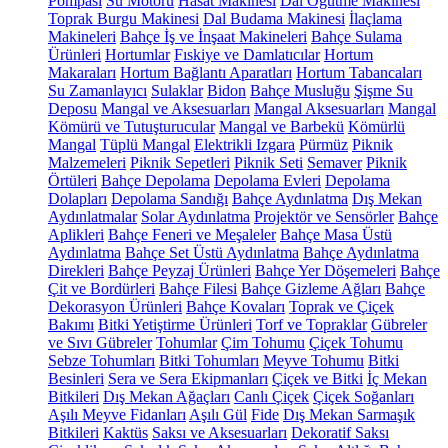
Pompası
Su Motoru
Hasat Makinesi
Dal Öğütme Makinesi
Toprak Burgu Makinesi
Dal Budama Makinesi
İlaçlama
Makineleri
Bahçe İş ve İnşaat Makineleri
Bahçe Sulama
Ürünleri
Hortumlar
Fıskiye ve Damlatıcılar
Hortum
Makaraları
Hortum Bağlantı Aparatları
Hortum Tabancaları
Su Zamanlayıcı
Sulaklar
Bidon
Bahçe Musluğu
Şişme Su
Deposu
Mangal ve Aksesuarları
Mangal Aksesuarları
Mangal
Kömürü ve Tutuşturucular
Mangal ve Barbekü
Kömürlü
Mangal
Tüplü Mangal
Elektrikli Izgara
Pürmüz
Piknik
Malzemeleri
Piknik Sepetleri
Piknik Seti
Semaver
Piknik
Örtüleri
Bahçe Depolama
Depolama Evleri
Depolama
Dolapları
Depolama Sandığı
Bahçe Aydınlatma
Dış Mekan
Aydınlatmalar
Solar Aydınlatma
Projektör ve Sensörler
Bahçe
Aplikleri
Bahçe Feneri ve Meşaleler
Bahçe Masa Üstü
Aydınlatma
Bahçe Set Üstü Aydınlatma
Bahçe Aydınlatma
Direkleri
Bahçe Peyzaj Ürünleri
Bahçe Yer Döşemeleri
Bahçe
Çit ve Bordürleri
Bahçe Filesi
Bahçe Gizleme Ağları
Bahçe
Dekorasyon Ürünleri
Bahçe Kovaları
Toprak ve Çiçek
Bakımı
Bitki Yetiştirme Ürünleri
Torf ve Topraklar
Gübreler
ve Sıvı Gübreler
Tohumlar
Çim Tohumu
Çiçek Tohumu
Sebze Tohumları
Bitki Tohumları
Meyve Tohumu
Bitki
Besinleri
Sera ve Sera Ekipmanları
Çiçek ve Bitki
İç Mekan
Bitkileri
Dış Mekan Ağaçları
Canlı Çiçek
Çiçek Soğanları
Aşılı Meyve Fidanları
Aşılı Gül
Fide
Dış Mekan Sarmaşık
Bitkileri
Kaktüs
Saksı ve Aksesuarları
Dekoratif Saksı