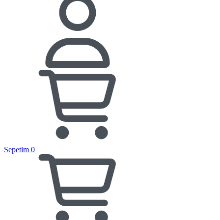
Sepetim
0