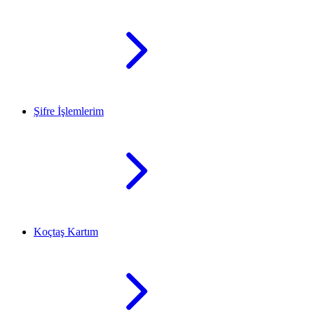
Şifre İşlemlerim
Koçtaş Kartım