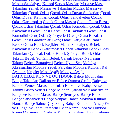
Masası Sandalyesi
Konsol
Servis Masaları
Masa ve Masa
Takımları
Yemek Masası ve Takımları
Mutfak Masası ve
Takımları
Çocuk Odası
Çocuk Odası Duvar Stickerları
Çocuk
Odası Duvar Kağıtları
Çocuk Odası Sandalyeleri
Çocuk
Odası Gardıropları
Çocuk Odası Masası
Çocuk Odası Bazası
Çocuk Odası Takımları
Çocuk Odası Komodini
Çocuk Odası
Karyolaları
Genç Odası
Genç Odası Takımları
Genç Odası
Komodini
Genç Odası Şifonyerleri
Genç Odası Bazaları
Genç Odası Gardıropları
Genç Odası Karyolaları
Ranza
Bebek Odası
Bebek Beşikleri
Mama Sandalyesi
Bebek
Karyolaları
Bebek Gardıropları
Bebek Yatakları
Bebek Odası
Takımları
Oyuncak Dolabı
Bebek Şifonyer
Bebek Odası
Tekstili
Bebek Yorganı
Bebek Çarşafı
Bebek Nevresim
Takımı
Bebek Battaniyesi
Bebek Uyku Seti
Mobilya
Aksesuarları
Mobilya Yedek Parçaları
Mobilya Kulpları
Raf
Ayakları
Keçeler
Masa Ayağı
Mobilya Ayağı
BAHÇE,BALKON VE OUTDOOR
Bahçe Mobilyaları
Bahçe Takımları
Balkon ve Bahçe Oturma Grubu
Bahçe ve
Balkon Yemek Masası Takımları
Balkon ve Bahçe Köşe
Takımı
Bistro Setleri
Bahçe Minderi
Çardak ve Kameriyeler
Bahçe ve Balkon Masası
Bahçe Şemsiyesi
Bahçe Bankı
Bahçe Sandalyeleri
Bahçe Sehpası
Bahçe Mobilya Kılıfları
Hamak
Bahçe Salıncağı
Şezlong
Bahçe Koltukları
Ahşap Ev
ve Bungalov
Tente
Prefabrik Evler
Kamp Spor ve Outdoor
Kamp Malzemeleri
Çadırlar
Kamp Sandalyesi
Uyku Tulumu