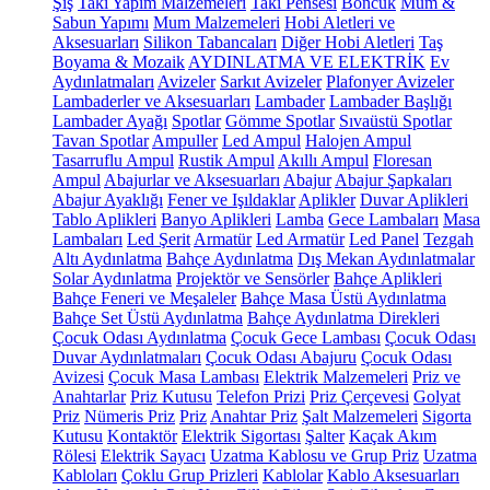
Şiş
Takı Yapım Malzemeleri
Takı Pensesi
Boncuk
Mum &
Sabun Yapımı
Mum Malzemeleri
Hobi Aletleri ve
Aksesuarları
Silikon Tabancaları
Diğer Hobi Aletleri
Taş
Boyama & Mozaik
AYDINLATMA VE ELEKTRİK
Ev
Aydınlatmaları
Avizeler
Sarkıt Avizeler
Plafonyer Avizeler
Lambaderler ve Aksesuarları
Lambader
Lambader Başlığı
Lambader Ayağı
Spotlar
Gömme Spotlar
Sıvaüstü Spotlar
Tavan Spotlar
Ampuller
Led Ampul
Halojen Ampul
Tasarruflu Ampul
Rustik Ampul
Akıllı Ampul
Floresan
Ampul
Abajurlar ve Aksesuarları
Abajur
Abajur Şapkaları
Abajur Ayaklığı
Fener ve Işıldaklar
Aplikler
Duvar Aplikleri
Tablo Aplikleri
Banyo Aplikleri
Lamba
Gece Lambaları
Masa
Lambaları
Led Şerit
Armatür
Led Armatür
Led Panel
Tezgah
Altı Aydınlatma
Bahçe Aydınlatma
Dış Mekan Aydınlatmalar
Solar Aydınlatma
Projektör ve Sensörler
Bahçe Aplikleri
Bahçe Feneri ve Meşaleler
Bahçe Masa Üstü Aydınlatma
Bahçe Set Üstü Aydınlatma
Bahçe Aydınlatma Direkleri
Çocuk Odası Aydınlatma
Çocuk Gece Lambası
Çocuk Odası
Duvar Aydınlatmaları
Çocuk Odası Abajuru
Çocuk Odası
Avizesi
Çocuk Masa Lambası
Elektrik Malzemeleri
Priz ve
Anahtarlar
Priz Kutusu
Telefon Prizi
Priz Çerçevesi
Golyat
Priz
Nümeris Priz
Priz
Anahtar Priz
Şalt Malzemeleri
Sigorta
Kutusu
Kontaktör
Elektrik Sigortası
Şalter
Kaçak Akım
Rölesi
Elektrik Sayacı
Uzatma Kablosu ve Grup Priz
Uzatma
Kabloları
Çoklu Grup Prizleri
Kablolar
Kablo Aksesuarları