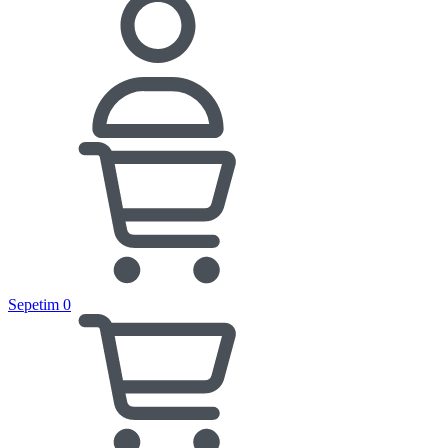
Sepetim
0