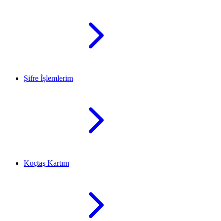
Şifre İşlemlerim
Koçtaş Kartım