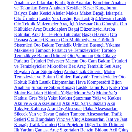
Anahtar ve Takımları
Kurbağcık Anahtarı
Kombine Anahtar
ve Takımları
Boru Anahtarı
Keskiler
Keser
Kargaburun
Balyoz
Balta
Kesici Aletler
Makas
Maket Bıçağı
Iskarpela
Oto Ürünleri
Lastik
Yaz Lastiği
Kış Lastiği
4 Mevsim Lastik
Oto Teknik Malzemeler
Araç İçi Aksesuar
Oto Güneşlik
Oto
Küllükler
Araç Buzdolapları
Bagaj Düzenleyici
Araba
Kokuları
Araç İçi Telefon Tutucular
Bagaj Havuzu
Oto
Paspası
Araç İçi Kamera
Oto Multimedya ve Görüntü
Sistemleri
Oto Bakım Temizlik Ürünleri
Basınçlı Yıkama
Makineleri
Tampon Parlatıcı ve Temizleyiciler
Torpido
Temizlik ve Bakım Ürünleri
Oto Şampuan
Oto Cila ve
Parlatıcı Ürünleri
Polyester Macun
Oto Cam Bakım Ürünleri
ve Temizleyiciler
Mikrofiber Bez
Araç Temizlik Seti
Araç
Boyaları
Araç Süpürgeleri
Araba Çizik Giderici
Motor
Temizleyici ve Bakım Ürünleri
Radyatör Temizleyiciler
Oto
Koltuk Kılıfı
Lastik Ekipmanları
Hava Kompresörü
Bijon
Anahtarı
Sibop ve Sibop Kapağı
Lastik Tamir Kiti
Kriko
Yağ
Motor Katkıları
Hidrolik Yağlar
Motor Yağı
Motor Yağı
Katkısı
Gres Yağı
Yakıt Katkısı
Şanzıman Yağı ve Katkısı
Akü ve Akü Aksesuarları
Akü
Akü Şarj Cihazları
Akü
Takviye Kablosu
Araç Dış Aksesuar
Plaka Aksesuarları
Silecek
Yan ve Tavan Çıtaları
Tampon Aksesuarları
Trafik
Setleri
Oto Brandaları
Vinç ve Vinç Aksesuarları
Jant ve Jant
Kapağı
Trafik Ürünleri
Oto Projektör
Diğer Trafik Ürünleri
İlk Yardım Çantası
Araç Sigortaları
Benzin Bidonu
Acil Çıkış