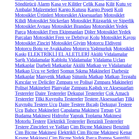
Söndürücü
Alarm
Kasa ve Kilitler
Çelik Kasa
Kilit
Kutu ve
Ambalaj Malzemeleri
Kargo Kutusu
Kargo Poşeti
Koli
Motosiklet Ürünleri
Motorsiklet Aksesuarları
Motosiklet
Kilidi
Motosiklet Stickerları
Motosiklet Rüzgarlık ve Siperlik
Motosiklet Aynası
Motosiklet Brandası
Motorsiklet Yedek
Parça
Motosiklet Fren Ekipmanları
Diğer Motosiklet Yedek
Parçaları
Motosiklet Fren ve Debriyaj Kolu
Motosiklet Kayışı
Motosiklet Zinciri
Motosiklet Giyim
Motorcu Eldiveni
Motorcu Botu ve Ayakkabısı
Motorcu Yağmurluk
Motosiklet
Kaskı
ELEKTRİKLİ EL ALETLERİ
Akülü Vidalamalar
Şarjlı Vidalamalar
Kablolu Vidalamalar
Vidalama Uçları
Matkaplar
Darbeli Matkaplar
Akülü Matkap ve Vidalamalar
Matkap Ucu ve Setleri
Somun Sıkma Makineleri
Darbesiz
Matkaplar
Manyetik Matkap
Sütunlu Matkap
Matkap Tezgahı
Kırıcılar ve Deliciler
Zımpara ve Polisaj
Zımpara Makineleri
Polisaj Makineleri
Planyalar
Zımpara Kağıdı ve Aksesuarları
Testereler
Daire Testereler
Dekupaj Testereler
Çok Amaçlı
Testereler
Tilki Kuyruğu Testereler
Testere Aksesuarları
Tilki
Kuyruğu Testere Ucu
Daire Testere Bıçağı
Dekupaj Testere
Ucu
Bahçe Makineleri
Çapalama Makinesi
Tırpan
Çit
Budama Makinesi
Hidrofor
Yaprak Toplama Makinesi
Motorlu Testere
Elektrikli Testereler
Benzinli Testereler
Testere Zincirleri ve Yağları
Çim Biçme Makinesi
Benzinli
Çim Biçme Makinesi
Elektrikli Çim Biçme Makinesi
Kenar
Kesme Makinesi
Çim Biçme Yedek Parça
Pompa
Santrifüj