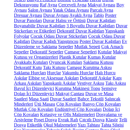
Dekorasyonu
Raf
Ayna
Çerçeveli Ayna
Makyaj Aynası
Boy
Aynası
Salon Aynası
Yatak Odası Aynası
Parçalı Ayna
Dresuar Aynası
Duvar Aynası
Ayaklı Ayna
Tablo
Poster
Duvar Panoları
Duvar Halısı ve Örtüsü
Duvar Kağıtları
Boyanabilir Duvar Kağıtları
3 Boyutlu Duvar Kağıtları
Duvar
Stickerları ve Etiketleri
Dekoratif Duvar Kağıtları
Yapışkanlı
Folyolar
Çocuk Odası Duvar Stickerları
Çocuk Odası Duvar
Kağıtları
Duvar Kağıdı Yapıştırıcısı
Poster Duvar Kağıtları
Ev
Düzenleme ve Saklama
Sepetler
Mutfak Sepeti
Çok Amaçlı
Sepetler
Dekoratif Sepetler
Çamaşır Sepetleri
Kutular
Makyaj
Kutusu ve Organizerleri
Plastik Kutular
Kumaş Kutular
Ayakkabı Kutuları
Oyuncak Kutuları
Saklama Kutusu
Dekoratif Kutu
Takı Kutusu
Çamaşır Kurutma Askısı
Saklama Hurçları
Hurçlar
Vakumlu Hurçlar
Halı Hurcu
Askılar
Elbise ve Aksesuar Askıları
Dekoratif Askılar
Kapı
Arkası Askıları
Yapışkanlı Askılar
Vestiyer Askısı
Takı Askısı
Bavul İçi Düzenleyici
Kurutma Makinesi Topu
Şemsiye
Dolap İçi Düzenleyici
Makyaj Çantası
Duvar ve Masa
Saatleri
Masa Saati
Duvar Saatleri
Bahçe Tekstili
Salıncak
Minderleri
Ütü Masası
Çöp Kovaları
Banyo Çöp Kovaları
Mutfak Çöp Kovaları
Endüstriyel Çöp Kovaları
Dolap İçi
Çöp Kovaları
Kırtasiye ve Ofis Malzemeleri
Dosyalama ve
Arşivleme
Poşet Dosya
Evrak Rafı
Çıtçıtlı Dosya
Klasör
Telli
Dosya
Etiketlik
Okul Malzemeleri
Yazı Tahtası
Tahta Silgisi