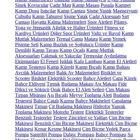
Sinek Kovucular
Çadır Matı
Kamp Masası
Pusula
Kampet
Kamp Duşu
Isıtıcılar
Kamp Çantası
Şişme Yastık
Magnezyum
Çubuğu
Kamp Taburesi
Şişme Yatak
Çadır Aksesuarı
Sırt
Çantası
Hayatta Kalma Malzemeleri
Spor Aletleri
Pilates,
Yoga ve Jimnastik
Ağırlık ve Halter Ürünleri
Fitness ve
Kardiyo Ürünleri
Diğer Spor Ürünleri
Valiz ve Bavul
Kamp
Mutfak Malzemeleri
Termal Çanta
Matara
Kamp Yemek
Pişirme Seti
Kamp Buzluk ve Soğutucu Ürünler
Kamp
Demliği
Kamp Tavası
Kamp Ocağı
Kamp Mutfak
Aksesuarları
Çakmak ve Yakıcılar
Termoslar
Aydınlatma
Ekipmanları
El Feneri
Işıldak
Kafa Lambası
Kamp El Aletleri
Kamp Testeresi
Kamp Küreği
Kamp Bıçağı
Kamp Baltası
Avcılık Malzemeleri
Balık Av Malzemeleri
Bisiklet ve
Scooter
Bisiklet
Elektrikli Scooter
Bahçe Aletleri
Çapa
Kürek
Bahçe Eldiveni
Tırmık
Budama Makası
Aşı Makası
Fide
Dikici ve Sökücü
Orak
Bahçe El Aleti Setleri
Çim Makası
Tırpan Misinası
Aşı Bıçağı
Meyve Toplama Aleti
Budama
Testeresi
Bahçe Çatalı
Kazma
Bahçe Makineleri
Çapalama
Makinesi
Tırpan
Çit Budama Makinesi
Hidrofor
Yaprak
Toplama Makinesi
Motorlu Testere
Elektrikli Testereler
Benzinli Testereler
Testere Zincirleri ve Yağları
Çim Biçme
Makinesi
Benzinli Çim Biçme Makinesi
Elektrikli Çim Biçme
Makinesi
Kenar Kesme Makinesi
Çim Biçme Yedek Parça
Pompa
Santrifüj Pompa
Dalgıç Pompası
Bahçe Pompası
Su