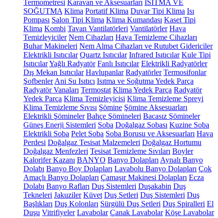
Termometresi
Karavan ve Aksesuarları
ISITMA VE
SOĞUTMA
Klima
Portatif Klima
Duvar Tipi Klima
Isı
Pompası
Salon Tipi Klima
Klima Kumandası
Kaset Tipi
Klima
Kombi
Tavan Vantilatörleri
Vantilatörler
Hava
Temizleyiciler
Nem Cihazları
Hava Temizleme Cihazları
Buhar Makineleri
Nem Alma Cihazları ve Rutubet Gidericiler
Elektrikli Isıtıcılar
Quartz Isıtıcılar
Infrared Isıtıcılar
Kule Tipi
Isıtıcılar
Yağlı Radyatör
Fanlı Isıtıcılar
Elektrikli Radyatörler
Dış Mekan Isıtıcılar
Havlupanlar
Radyatörler
Termosifonlar
Şofbenler
Ani Su Isıtıcı
Isıtma ve Soğutma Yedek Parça
Radyatör Vanaları
Termostat
Klima Yedek Parça
Radyatör
Yedek Parça
Klima Temizleyicisi
Klima Temizleme Spreyi
Klima Temizleme Sıvısı
Şömine
Şömine Aksesuarları
Elektrikli Şömineler
Bahçe Şömineleri
Bacasız Şömineler
Güneş Enerji Sistemleri
Soba
Doğalgaz Sobası
Kuzine Soba
Elektrikli Soba
Pelet Soba
Soba Borusu ve Aksesuarları
Hava
Perdesi
Doğalgaz Tesisat Malzemeleri
Doğalgaz Hortumu
Doğalgaz Menfezleri
Tesisat Temizleme Sıvıları
Boyler
Kalorifer Kazanı
BANYO
Banyo Dolapları
Aynalı Banyo
Dolabı
Banyo Boy Dolapları
Lavabolu Banyo Dolapları
Çok
Amaçlı Banyo Dolapları
Çamaşır Makinesi Dolapları
Ecza
Dolabı
Banyo Rafları
Duş Sistemleri
Duşakabin
Duş
Tekneleri
Jakuziler
Küvet
Duş Setleri
Duş Sistemleri
Duş
Başlıkları
Duş Kolonları
Sürgülü Duş Setleri
Duş Spiralleri
El
Duşu
Vitrifiyeler
Lavabolar
Çanak Lavabolar
Köşe Lavabolar