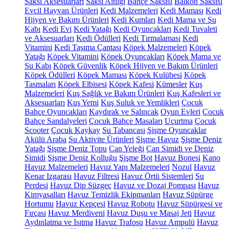
Saksı Aksesuarları
Saksı Altlığı
Bahçe Saksısı
Balkon Saksısı
Evcil Hayvan Ürünleri
Kedi Malzemeleri
Kedi Maması
Kedi
Hijyen ve Bakım Ürünleri
Kedi Kumları
Kedi Mama ve Su
Kabı
Kedi Evi
Kedi Yatağı
Kedi Oyuncakları
Kedi Tuvaleti
ve Aksesuarları
Kedi Ödülleri
Kedi Tırmalaması
Kedi
Vitamini
Kedi Taşıma Çantası
Köpek Malzemeleri
Köpek
Yatağı
Köpek Vitamini
Köpek Oyuncakları
Köpek Mama ve
Su Kabı
Köpek Güvenlik
Köpek Hijyen ve Bakım Ürünleri
Köpek Ödülleri
Köpek Maması
Köpek Kulübesi
Köpek
Tasmaları
Köpek Elbisesi
Köpek Kafesi
Kümesler
Kuş
Malzemeleri
Kuş Sağlık ve Bakım Ürünleri
Kuş Kafesleri ve
Aksesuarları
Kuş Yemi
Kuş Suluk ve Yemlikleri
Çocuk
Bahçe Oyuncakları
Kaydırak ve Salıncak
Oyun Evleri
Çocuk
Bahçe Sandalyeleri
Çocuk Bahçe Masaları
Uçurtma
Çocuk
Scooter
Çocuk Kaykay
Su Tabancası
Şişme Oyuncaklar
Akülü Araba
Su Aktivite Ürünleri
Şişme Havuz
Şişme Deniz
Yatağı
Şişme Deniz Topu
Can Yeleği
Can Simidi ve Deniz
Simidi
Şişme Deniz Kolluğu
Şişme Bot
Havuz Bonesi
Kano
Havuz Malzemeleri
Havuz Yapı Malzemeleri
Nozul
Havuz
Kenar Izgarası
Havuz Filtresi
Havuz Örtü Sistemleri
Su
Perdesi
Havuz Dip Süzgeç
Havuz ve Dozaj Pompası
Havuz
Kimyasalları
Havuz Temizlik Ekipmanları
Havuz Süpürge
Hortumu
Havuz Kepçesi
Havuz Robotu
Havuz Süpürgesi ve
Fırçası
Havuz Merdiveni
Havuz Duşu ve Masaj Jeti
Havuz
Aydınlatma ve Isıtma
Havuz Trafosu
Havuz Ampulü
Havuz