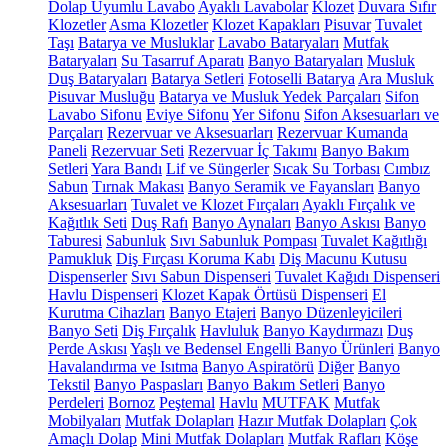
Dolap Uyumlu Lavabo
Ayaklı Lavabolar
Klozet
Duvara Sıfır
Klozetler
Asma Klozetler
Klozet Kapakları
Pisuvar
Tuvalet
Taşı
Batarya ve Musluklar
Lavabo Bataryaları
Mutfak
Bataryaları
Su Tasarruf Aparatı
Banyo Bataryaları
Musluk
Duş Bataryaları
Batarya Setleri
Fotoselli Batarya
Ara Musluk
Pisuvar Musluğu
Batarya ve Musluk Yedek Parçaları
Sifon
Lavabo Sifonu
Eviye Sifonu
Yer Sifonu
Sifon Aksesuarları ve
Parçaları
Rezervuar ve Aksesuarları
Rezervuar Kumanda
Paneli
Rezervuar Seti
Rezervuar İç Takımı
Banyo Bakım
Setleri
Yara Bandı
Lif ve Süngerler
Sıcak Su Torbası
Cımbız
Sabun
Tırnak Makası
Banyo Seramik ve Fayansları
Banyo
Aksesuarları
Tuvalet ve Klozet Fırçaları
Ayaklı Fırçalık ve
Kağıtlık Seti
Duş Rafı
Banyo Aynaları
Banyo Askısı
Banyo
Taburesi
Sabunluk
Sıvı Sabunluk Pompası
Tuvalet Kağıtlığı
Pamukluk
Diş Fırçası Koruma Kabı
Diş Macunu Kutusu
Dispenserler
Sıvı Sabun Dispenseri
Tuvalet Kağıdı Dispenseri
Havlu Dispenseri
Klozet Kapak Örtüsü Dispenseri
El
Kurutma Cihazları
Banyo Etajeri
Banyo Düzenleyicileri
Banyo Seti
Diş Fırçalık
Havluluk
Banyo Kaydırmazı
Duş
Perde Askısı
Yaşlı ve Bedensel Engelli Banyo Ürünleri
Banyo
Havalandırma ve Isıtma
Banyo Aspiratörü
Diğer
Banyo
Tekstil
Banyo Paspasları
Banyo Bakım Setleri
Banyo
Perdeleri
Bornoz
Peştemal
Havlu
MUTFAK
Mutfak
Mobilyaları
Mutfak Dolapları
Hazır Mutfak Dolapları
Çok
Amaçlı Dolap
Mini Mutfak Dolapları
Mutfak Rafları
Köşe