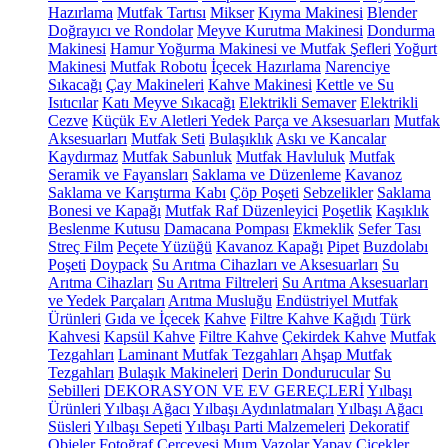
Hazırlama
Mutfak Tartısı
Mikser
Kıyma Makinesi
Blender
Doğrayıcı ve Rondolar
Meyve Kurutma Makinesi
Dondurma
Makinesi
Hamur Yoğurma Makinesi ve Mutfak Şefleri
Yoğurt
Makinesi
Mutfak Robotu
İçecek Hazırlama
Narenciye
Sıkacağı
Çay Makineleri
Kahve Makinesi
Kettle ve Su
Isıtıcılar
Katı Meyve Sıkacağı
Elektrikli Semaver
Elektrikli
Cezve
Küçük Ev Aletleri Yedek Parça ve Aksesuarları
Mutfak
Aksesuarları
Mutfak Seti
Bulaşıklık
Askı ve Kancalar
Kaydırmaz
Mutfak Sabunluk
Mutfak Havluluk
Mutfak
Seramik ve Fayansları
Saklama ve Düzenleme
Kavanoz
Saklama ve Karıştırma Kabı
Çöp Poşeti
Sebzelikler
Saklama
Bonesi ve Kapağı
Mutfak Raf Düzenleyici
Poşetlik
Kaşıklık
Beslenme Kutusu
Damacana Pompası
Ekmeklik
Sefer Tası
Streç Film
Peçete Yüzüğü
Kavanoz Kapağı
Pipet
Buzdolabı
Poşeti
Doypack
Su Arıtma Cihazları ve Aksesuarları
Su
Arıtma Cihazları
Su Arıtma Filtreleri
Su Arıtma Aksesuarları
ve Yedek Parçaları
Arıtma Musluğu
Endüstriyel Mutfak
Ürünleri
Gıda ve İçecek
Kahve
Filtre Kahve Kağıdı
Türk
Kahvesi
Kapsül Kahve
Filtre Kahve
Çekirdek Kahve
Mutfak
Tezgahları
Laminant Mutfak Tezgahları
Ahşap Mutfak
Tezgahları
Bulaşık Makineleri
Derin Dondurucular
Su
Sebilleri
DEKORASYON VE EV GEREÇLERİ
Yılbaşı
Ürünleri
Yılbaşı Ağacı
Yılbaşı Aydınlatmaları
Yılbaşı Ağacı
Süsleri
Yılbaşı Sepeti
Yılbaşı Parti Malzemeleri
Dekoratif
Objeler
Fotoğraf Çerçevesi
Mum
Vazolar
Yapay Çiçekler