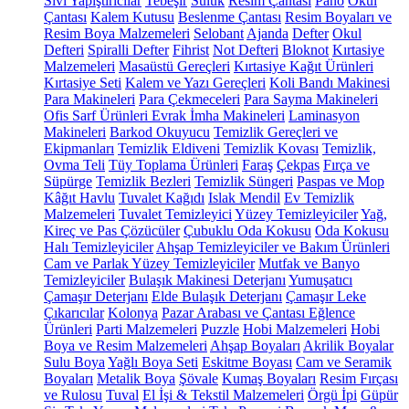
Sıvı Yapıştırıcılar
Tebeşir
Suluk
Resim Çantası
Pano
Okul
Çantası
Kalem Kutusu
Beslenme Çantası
Resim Boyaları ve
Resim Boya Malzemeleri
Selobant
Ajanda
Defter
Okul
Defteri
Spiralli Defter
Fihrist
Not Defteri
Bloknot
Kırtasiye
Malzemeleri
Masaüstü Gereçleri
Kırtasiye Kağıt Ürünleri
Kırtasiye Seti
Kalem ve Yazı Gereçleri
Koli Bandı Makinesi
Para Makineleri
Para Çekmeceleri
Para Sayma Makineleri
Ofis Sarf Ürünleri
Evrak İmha Makineleri
Laminasyon
Makineleri
Barkod Okuyucu
Temizlik Gereçleri ve
Ekipmanları
Temizlik Eldiveni
Temizlik Kovası
Temizlik,
Ovma Teli
Tüy Toplama Ürünleri
Faraş
Çekpas
Fırça ve
Süpürge
Temizlik Bezleri
Temizlik Süngeri
Paspas ve Mop
Kâğıt Havlu
Tuvalet Kağıdı
Islak Mendil
Ev Temizlik
Malzemeleri
Tuvalet Temizleyici
Yüzey Temizleyiciler
Yağ,
Kireç ve Pas Çözücüler
Çubuklu Oda Kokusu
Oda Kokusu
Halı Temizleyiciler
Ahşap Temizleyiciler ve Bakım Ürünleri
Cam ve Parlak Yüzey Temizleyiciler
Mutfak ve Banyo
Temizleyiciler
Bulaşık Makinesi Deterjanı
Yumuşatıcı
Çamaşır Deterjanı
Elde Bulaşık Deterjanı
Çamaşır Leke
Çıkarıcılar
Kolonya
Pazar Arabası ve Çantası
Eğlence
Ürünleri
Parti Malzemeleri
Puzzle
Hobi Malzemeleri
Hobi
Boya ve Resim Malzemeleri
Ahşap Boyaları
Akrilik Boyalar
Sulu Boya
Yağlı Boya Seti
Eskitme Boyası
Cam ve Seramik
Boyaları
Metalik Boya
Şövale
Kumaş Boyaları
Resim Fırçası
ve Rulosu
Tuval
El İşi & Tekstil Malzemeleri
Örgü İpi
Güpür