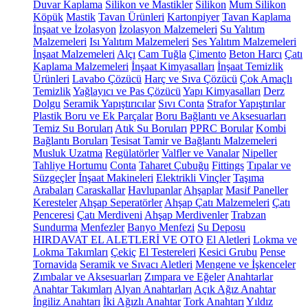
Duvar Kaplama
Silikon ve Mastikler
Silikon
Mum Silikon
Köpük
Mastik
Tavan Ürünleri
Kartonpiyer
Tavan Kaplama
İnşaat ve İzolasyon
İzolasyon Malzemeleri
Su Yalıtım
Malzemeleri
Isı Yalıtım Malzemeleri
Ses Yalıtım Malzemeleri
İnşaat Malzemeleri
Alçı
Cam Tuğla
Çimento
Beton Harcı
Çatı
Kaplama Malzemeleri
İnşaat Kimyasalları
İnşaat Temizlik
Ürünleri
Lavabo Çözücü
Harç ve Sıva Çözücü
Çok Amaçlı
Temizlik
Yağlayıcı ve Pas Çözücü
Yapı Kimyasalları
Derz
Dolgu
Seramik Yapıştırıcılar
Sıvı Conta
Strafor Yapıştırılar
Plastik Boru ve Ek Parçalar
Boru Bağlantı ve Aksesuarları
Temiz Su Boruları
Atık Su Boruları
PPRC Borular
Kombi
Bağlantı Boruları
Tesisat Tamir ve Bağlantı Malzemeleri
Musluk Uzatma
Regülatörler
Valfler ve Vanalar
Nipeller
Tahliye Hortumu
Conta
Taharet Çubuğu
Fittings
Tıpalar ve
Süzgeçler
İnşaat Makineleri
Elektrikli Vinçler
Taşıma
Arabaları
Caraskallar
Havlupanlar
Ahşaplar
Masif Paneller
Keresteler
Ahşap Seperatörler
Ahşap Çatı Malzemeleri
Çatı
Penceresi
Çatı Merdiveni
Ahşap Merdivenler
Trabzan
Sundurma
Menfezler
Banyo Menfezi
Su Deposu
HIRDAVAT EL ALETLERİ VE OTO
El Aletleri
Lokma ve
Lokma Takımları
Çekiç
El Testereleri
Kesici Grubu
Pense
Tornavida
Seramik ve Sıvacı Aletleri
Mengene ve İşkenceler
Zımbalar ve Aksesuarları
Zımpara ve Eğeler
Anahtarlar
Anahtar Takımları
Alyan Anahtarları
Açık Ağız Anahtar
İngiliz Anahtarı
İki Ağızlı Anahtar
Tork Anahtarı
Yıldız