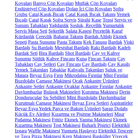
Kovaları
Banyo Çöp Kovaları
Mutfak Çöp Kovaları
Endüstriyel Çöp Kovaları
Dolap İçi Çöp Kovaları
Sofra
Grubu
Çatal,Kaşık,Bıçak
Çatal Kaşık Bıçak Takımı
Yemek
Bıçağı
Çatal
Kaşık
Sofra Servis
Sürahi
Kase
Tepsi
Servis ve
Sunum Tabakları
Yağdanlık
Sosluk, Reçellik
Yumurtalık
Servis Maşa Seti
Şekerlik
Salata Kasesi
Peçetelik
Karaf
Kürdanlık
Çerezlik
Baharat Takımı
Bardak Altlığı
Ekmek
Sepeti
Pasta Sunumu
Pasta Takımı
Kek Fanusu
Bardak
Viski
Bardağı
Su Bardağı
Meşrubat Bardağı
Rakı Bardağı
Kadeh
Bardak Seti
Bira Bardağı
Shot Bardağı
Çay ve Kahve
Sunumu
Sütlük
Kahve Fincanı
Kupa
Fincan Takımı
Çay
Tabakları
Çay Setleri
Çay Fincanı
Çay Bardağı
Çay Kaşığı
Yemek Takımları
Tabaklar
Kahvaltı Takımları
Suluk ve
Matara
Beyaz Eşya
Fırın
Mikrodalga Fırınlar
Mini Fırınlar
Buzdolabı
Çamaşır Makinesi
Ocak
Ankastre Ürünleri
Ankastre Setler
Ankastre Ocaklar
Ankastre Fırınlar
Ankastre
Davlumbazlar
Bulaşık Makineleri
Kurutma Makinesi
Derin
Dondurucular
Su Sebilleri
Mini Buzdolabı
Davlumbazlar
Kurutmalı Çamaşır Makinesi
Beyaz Eşya Setleri
Aspiratörler
Beyaz Eşya Yedek Parça ve Bakım Ürünleri
Şarap Dolabı
Küçük Ev Aletleri
Kızartma ve Pişirme Makineleri
Mısır
Patlatma Makinesi
Fritöz
Ekmek Yapma Makinesi
Ekmek
Kızartma Makinesi
Tost Makinesi
Buharlı Pişirici
Elektrikli
Izgara
Waffle Makinesi
Yumurta Haşlayıcı
Elektrikli Tencere
ve Tava
Pizza Makinesi
Krep Makinesi
Basküller
Yiyecek