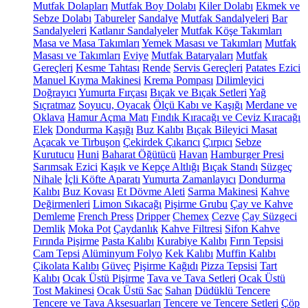
Mutfak Dolapları
Mutfak Boy Dolabı
Kiler Dolabı
Ekmek ve
Sebze Dolabı
Tabureler
Sandalye
Mutfak Sandalyeleri
Bar
Sandalyeleri
Katlanır Sandalyeler
Mutfak Köşe Takımları
Masa ve Masa Takımları
Yemek Masası ve Takımları
Mutfak
Masası ve Takımları
Eviye
Mutfak Bataryaları
Mutfak
Gereçleri
Kesme Tahtası
Rende
Servis Gereçleri
Patates Ezici
Manuel Kıyma Makinesi
Krema Pompası
Dilimleyici
Doğrayıcı
Yumurta Fırçası
Bıçak ve Bıçak Setleri
Yağ
Sıçratmaz
Soyucu, Oyacak
Ölçü Kabı ve Kaşığı
Merdane ve
Oklava
Hamur Açma Matı
Fındık Kıracağı ve Ceviz Kıracağı
Elek
Dondurma Kaşığı
Buz Kalıbı
Bıçak Bileyici Masat
Açacak ve Tirbuşon
Çekirdek Çıkarıcı
Çırpıcı
Sebze
Kurutucu
Huni
Baharat Öğütücü
Havan
Hamburger Presi
Sarımsak Ezici
Kaşık ve Kepçe Altlığı
Bıçak Standı
Süzgeç
Nihale
İçli Köfte Aparatı
Yumurta Zamanlayıcı
Dondurma
Kalıbı
Buz Kovası
Et Dövme Aleti
Sarma Makinesi
Kahve
Değirmenleri
Limon Sıkacağı
Pişirme Grubu
Çay ve Kahve
Demleme
French Press
Dripper
Chemex
Cezve
Çay Süzgeci
Demlik
Moka Pot
Çaydanlık
Kahve Filtresi
Sifon Kahve
Fırında Pişirme
Pasta Kalıbı
Kurabiye Kalıbı
Fırın Tepsisi
Cam Tepsi
Alüminyum Folyo
Kek Kalıbı
Muffin Kalıbı
Çikolata Kalıbı
Güveç
Pişirme Kağıdı
Pizza Tepsisi
Tart
Kalıbı
Ocak Üstü Pişirme
Tava ve Tava Setleri
Ocak Üstü
Tost Makinesi
Ocak Üstü Sac
Sahan
Düdüklü Tencere
Tencere ve Tava Aksesuarları
Tencere ve Tencere Setleri
Çöp