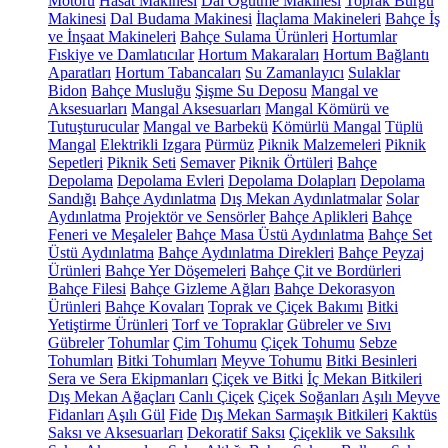
Motoru
Hasat Makinesi
Dal Öğütme Makinesi
Toprak Burgu
Makinesi
Dal Budama Makinesi
İlaçlama Makineleri
Bahçe İş
ve İnşaat Makineleri
Bahçe Sulama Ürünleri
Hortumlar
Fıskiye ve Damlatıcılar
Hortum Makaraları
Hortum Bağlantı
Aparatları
Hortum Tabancaları
Su Zamanlayıcı
Sulaklar
Bidon
Bahçe Musluğu
Şişme Su Deposu
Mangal ve
Aksesuarları
Mangal Aksesuarları
Mangal Kömürü ve
Tutuşturucular
Mangal ve Barbekü
Kömürlü Mangal
Tüplü
Mangal
Elektrikli Izgara
Pürmüz
Piknik Malzemeleri
Piknik
Sepetleri
Piknik Seti
Semaver
Piknik Örtüleri
Bahçe
Depolama
Depolama Evleri
Depolama Dolapları
Depolama
Sandığı
Bahçe Aydınlatma
Dış Mekan Aydınlatmalar
Solar
Aydınlatma
Projektör ve Sensörler
Bahçe Aplikleri
Bahçe
Feneri ve Meşaleler
Bahçe Masa Üstü Aydınlatma
Bahçe Set
Üstü Aydınlatma
Bahçe Aydınlatma Direkleri
Bahçe Peyzaj
Ürünleri
Bahçe Yer Döşemeleri
Bahçe Çit ve Bordürleri
Bahçe Filesi
Bahçe Gizleme Ağları
Bahçe Dekorasyon
Ürünleri
Bahçe Kovaları
Toprak ve Çiçek Bakımı
Bitki
Yetiştirme Ürünleri
Torf ve Topraklar
Gübreler ve Sıvı
Gübreler
Tohumlar
Çim Tohumu
Çiçek Tohumu
Sebze
Tohumları
Bitki Tohumları
Meyve Tohumu
Bitki Besinleri
Sera ve Sera Ekipmanları
Çiçek ve Bitki
İç Mekan Bitkileri
Dış Mekan Ağaçları
Canlı Çiçek
Çiçek Soğanları
Aşılı Meyve
Fidanları
Aşılı Gül
Fide
Dış Mekan Sarmaşık Bitkileri
Kaktüs
Saksı ve Aksesuarları
Dekoratif Saksı
Çiçeklik ve Saksılık