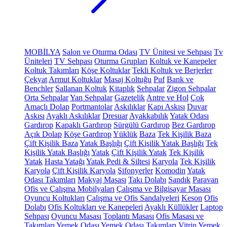
MOBİLYA
Salon ve Oturma Odası
TV Ünitesi ve Sehpası
Tv
Üniteleri
TV Sehpası
Oturma Grupları
Koltuk ve Kanepeler
Koltuk Takımları
Köşe Koltuklar
Tekli Koltuk ve Berjerler
Çekyat
Armut Koltuklar
Masaj Koltuğu
Puf
Bank ve
Benchler
Sallanan Koltuk
Kitaplık
Sehpalar
Zigon Sehpalar
Orta Sehpalar
Yan Sehpalar
Gazetelik
Antre ve Hol
Çok
Amaçlı Dolap
Portmantolar
Askılıklar
Kapı Askısı
Duvar
Askısı
Ayaklı Askılıklar
Dresuar
Ayakkabılık
Yatak Odası
Gardırop
Kapaklı Gardırop
Sürgülü Gardırop
Bez Gardırop
Açık Dolap
Köşe Gardırop
Yüklük
Baza
Tek Kişilik Baza
Çift Kişilik Baza
Yatak Başlığı
Çift Kişilik Yatak Başlığı
Tek
Kişilik Yatak Başlığı
Yatak
Çift Kişilik Yatak
Tek Kişilik
Yatak
Hasta Yatağı
Yatak Pedi & Şiltesi
Karyola
Tek Kişilik
Karyola
Çift Kişilik Karyola
Şifonyerler
Komodin
Yatak
Odası Takımları
Makyaj Masası
Takı Dolabı
Sandık
Paravan
Ofis ve Çalışma Mobilyaları
Çalışma ve Bilgisayar Masası
Oyuncu Koltukları
Çalışma ve Ofis Sandalyeleri
Keson
Ofis
Dolabı
Ofis Koltukları ve Kanepeleri
Ayaklı Küllükler
Laptop
Sehpası
Oyuncu Masası
Toplantı Masası
Ofis Masası ve
Takımları
Yemek Odası
Yemek Odası Takımları
Vitrin
Yemek