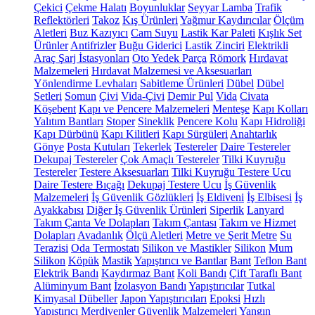
Çekici
Çekme Halatı
Boyunluklar
Seyyar Lamba
Trafik
Reflektörleri
Takoz
Kış Ürünleri
Yağmur Kaydırıcılar
Ölçüm
Aletleri
Buz Kazıyıcı
Cam Suyu
Lastik Kar Paleti
Kışlık Set
Ürünler
Antifrizler
Buğu Giderici
Lastik Zinciri
Elektrikli
Araç Şarj İstasyonları
Oto Yedek Parça
Römork
Hırdavat
Malzemeleri
Hırdavat Malzemesi ve Aksesuarları
Yönlendirme Levhaları
Sabitleme Ürünleri
Dübel
Dübel
Setleri
Somun
Çivi
Vida-Çivi
Demir Pul
Vida
Civata
Köşebent
Kapı ve Pencere Malzemeleri
Menteşe
Kapı Kolları
Yalıtım Bantları
Stoper
Sineklik
Pencere Kolu
Kapı Hidroliği
Kapı Dürbünü
Kapı Kilitleri
Kapı Sürgüleri
Anahtarlık
Gönye
Posta Kutuları
Tekerlek
Testereler
Daire Testereler
Dekupaj Testereler
Çok Amaçlı Testereler
Tilki Kuyruğu
Testereler
Testere Aksesuarları
Tilki Kuyruğu Testere Ucu
Daire Testere Bıçağı
Dekupaj Testere Ucu
İş Güvenlik
Malzemeleri
İş Güvenlik Gözlükleri
İş Eldiveni
İş Elbisesi
İş
Ayakkabısı
Diğer İş Güvenlik Ürünleri
Siperlik
Lanyard
Takım Çanta Ve Dolapları
Takım Çantası
Takım ve Hizmet
Dolapları
Avadanlık
Ölçü Aletleri
Metre ve Şerit Metre
Su
Terazisi
Oda Termostatı
Silikon ve Mastikler
Silikon
Mum
Silikon
Köpük
Mastik
Yapıştırıcı ve Bantlar
Bant
Teflon Bant
Elektrik Bandı
Kaydırmaz Bant
Koli Bandı
Çift Taraflı Bant
Alüminyum Bant
İzolasyon Bandı
Yapıştırıcılar
Tutkal
Kimyasal Dübeller
Japon Yapıştırıcıları
Epoksi
Hızlı
Yapıştırıcı
Merdivenler
Güvenlik Malzemeleri
Yangın