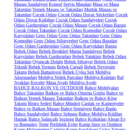
Masası Sandalyesi
Konsol
Servis Masaları
Masa ve Masa
Takımları
Yemek Masası ve Takımları
Mutfak Masası ve
Takımları
Çocuk Odası
Çocuk Odası Duvar Stickerları
Çocuk
Odası Duvar Kağıtları
Çocuk Odası Sandalyeleri
Çocuk
Odası Gardıropları
Çocuk Odası Masası
Çocuk Odası Bazası
Çocuk Odası Takımları
Çocuk Odası Komodini
Çocuk Odası
Karyolaları
Genç Odası
Genç Odası Takımları
Genç Odası
Komodini
Genç Odası Şifonyerleri
Genç Odası Bazaları
Genç Odası Gardıropları
Genç Odası Karyolaları
Ranza
Bebek Odası
Bebek Beşikleri
Mama Sandalyesi
Bebek
Karyolaları
Bebek Gardıropları
Bebek Yatakları
Bebek Odası
Takımları
Oyuncak Dolabı
Bebek Şifonyer
Bebek Odası
Tekstili
Bebek Yorganı
Bebek Çarşafı
Bebek Nevresim
Takımı
Bebek Battaniyesi
Bebek Uyku Seti
Mobilya
Aksesuarları
Mobilya Yedek Parçaları
Mobilya Kulpları
Raf
Ayakları
Keçeler
Masa Ayağı
Mobilya Ayağı
BAHÇE,BALKON VE OUTDOOR
Bahçe Mobilyaları
Bahçe Takımları
Balkon ve Bahçe Oturma Grubu
Bahçe ve
Balkon Yemek Masası Takımları
Balkon ve Bahçe Köşe
Takımı
Bistro Setleri
Bahçe Minderi
Çardak ve Kameriyeler
Bahçe ve Balkon Masası
Bahçe Şemsiyesi
Bahçe Bankı
Bahçe Sandalyeleri
Bahçe Sehpası
Bahçe Mobilya Kılıfları
Hamak
Bahçe Salıncağı
Şezlong
Bahçe Koltukları
Ahşap Ev
ve Bungalov
Tente
Prefabrik Evler
Kamp Spor ve Outdoor
Kamp Malzemeleri
Çadırlar
Kamp Sandalyesi
Uyku Tulumu