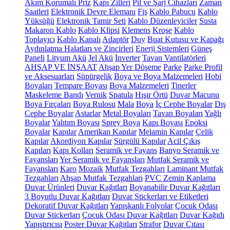
Akım Korumalı Priz
Kapı Zilleri
Pil ve Şarj Cihazları
Zaman
Saatleri
Elektronik Devre Elemanı
Fiş
Kablo Pabucu
Kablo
Yüksüğü
Elektronik Tamir Seti
Kablo Düzenleyiciler
Susta
Makaron Kablo
Kablo Klipsi
Klemens
Kroşe
Kablo
Toplayıcı
Kablo Kanalı
Adaptör
Duy
Buat Kutusu ve Kapağı
Aydınlatma Halatları ve Zincirleri
Enerji Sistemleri
Güneş
Paneli
Lityum Akü
Jel Akü
İnverter
Tavan Vantilatörleri
AHŞAP VE İNŞAAT
Ahşap Yer Döşeme
Parke
Parke Profil
ve Aksesuarları
Süpürgelik
Boya ve Boya Malzemeleri
Hobi
Boyaları
Tempare Boyası
Boya Malzemeleri
Tinerler
Maskeleme Bandı
Vernik
Spatula
Hışır Örtü
Duvar Macunu
Boya Fırçaları
Boya Rulosu
Mala
Boya
İç Cephe Boyalar
Dış
Cephe Boyalar
Astarlar
Metal Boyaları
Tavan Boyaları
Yağlı
Boyalar
Yalıtım Boyası
Sprey Boya
Kapı Boyası
Epoksi
Boyalar
Kapılar
Amerikan Kapılar
Melamin Kapılar
Çelik
Kapılar
Akordiyon Kapılar
Sürgülü Kapılar
Acil Çıkış
Kapıları
Kapı Kolları
Seramik ve Fayans
Banyo Seramik ve
Fayansları
Yer Seramik ve Fayansları
Mutfak Seramik ve
Fayansları
Karo
Mozaik
Mutfak Tezgahları
Laminant Mutfak
Tezgahları
Ahşap Mutfak Tezgahları
PVC Zemin Kaplama
Duvar Ürünleri
Duvar Kağıtları
Boyanabilir Duvar Kağıtları
3 Boyutlu Duvar Kağıtları
Duvar Stickerları ve Etiketleri
Dekoratif Duvar Kağıtları
Yapışkanlı Folyolar
Çocuk Odası
Duvar Stickerları
Çocuk Odası Duvar Kağıtları
Duvar Kağıdı
Yapıştırıcısı
Poster Duvar Kağıtları
Strafor
Duvar Çıtası