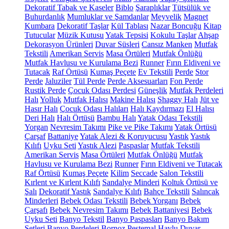
Dekoratif Tabak ve Kaseler
Biblo
Şaraplıklar
Tütsülük ve
Buhurdanlık
Mumluklar ve Şamdanlar
Meyvelik
Magnet
Kumbara
Dekoratif Taşlar
Kül Tablası
Nazar Boncuğu
Kitap
Tutucular
Müzik Kutusu
Yatak Tepsisi
Kokulu Taşlar
Ahşap
Dekorasyon Ürünleri
Duvar Süsleri
Cansız Manken
Mutfak
Tekstili
Amerikan Servis
Masa Örtüleri
Mutfak Önlüğü
Mutfak Havlusu ve Kurulama Bezi
Runner
Fırın Eldiveni ve
Tutacak
Raf Örtüsü
Kumaş Peçete
Ev Tekstili
Perde
Stor
Perde
Jaluziler
Tül Perde
Perde Aksesuarları
Fon Perde
Rustik Perde
Çocuk Odası Perdesi
Güneşlik
Mutfak Perdeleri
Halı
Yolluk
Mutfak Halısı
Makine Halısı
Shaggy Halı
Jüt ve
Hasır Halı
Çocuk Odası Halıları
Halı Kaydırmazı
El Halısı
Deri Halı
Halı Örtüsü
Bambu Halı
Yatak Odası Tekstili
Yorgan
Nevresim Takımı
Pike ve Pike Takımı
Yatak Örtüsü
Çarşaf
Battaniye
Yatak Alezi & Koruyucusu
Yastık
Yastık
Kılıfı
Uyku Seti
Yastık Alezi
Paspaslar
Mutfak Tekstili
Amerikan Servis
Masa Örtüleri
Mutfak Önlüğü
Mutfak
Havlusu ve Kurulama Bezi
Runner
Fırın Eldiveni ve Tutacak
Raf Örtüsü
Kumaş Peçete
Kilim
Seccade
Salon Tekstili
Kırlent ve Kırlent Kılıfı
Sandalye Minderi
Koltuk Örtüsü ve
Şalı
Dekoratif Yastık
Sandalye Kılıfı
Bahçe Tekstili
Salıncak
Minderleri
Bebek Odası Tekstili
Bebek Yorganı
Bebek
Çarşafı
Bebek Nevresim Takımı
Bebek Battaniyesi
Bebek
Uyku Seti
Banyo Tekstil
Banyo Paspasları
Banyo Bakım
Setleri
Banyo Perdeleri
Bornoz
Peştemal
Havlu
Duvar