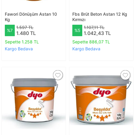
Fawori Dönüşüm Astarı 10
Fbs Brüt Beton Astarı 12 Kg
Kg
Kırmızı
1.597 TL
1.107,11 TL
%7
%5
1.480 TL
1.042,43 TL
Sepette 1.258 TL
Sepette 886,07 TL
Kargo Bedava
Kargo Bedava