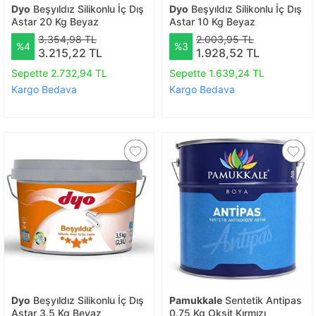
Dyo
Beşyıldız Silikonlu İç Dış
Dyo
Beşyıldız Silikonlu İç Dış
Astar 20 Kg Beyaz
Astar 10 Kg Beyaz
3.354,98 TL
2.003,95 TL
%4
%3
3.215,22 TL
1.928,52 TL
Sepette 2.732,94 TL
Sepette 1.639,24 TL
Kargo Bedava
Kargo Bedava
Dyo
Beşyıldız Silikonlu İç Dış
Pamukkale
Sentetik Antipas
Astar 3.5 Kg Beyaz
0.75 Kg Oksit Kırmızı