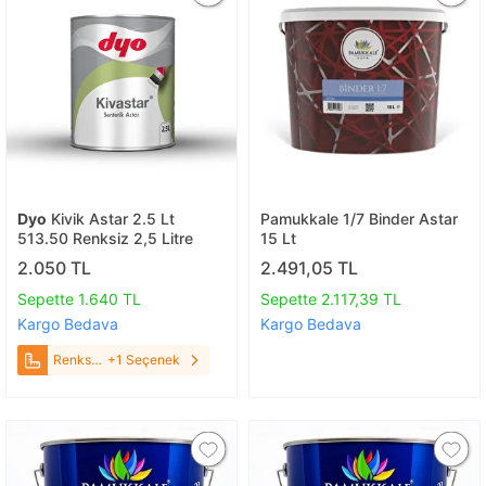
Dyo
Kivik Astar 2.5 Lt
Pamukkale 1/7 Binder Astar
513.50 Renksiz 2,5 Litre
15 Lt
2.050 TL
2.491,05 TL
Sepette 1.640 TL
Sepette 2.117,39 TL
Kargo Bedava
Kargo Bedava
Renksiz
+1 Seçenek
2,5 Litre