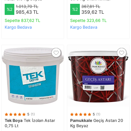
1.013,70 TL
367,81 TL
%2
%2
985,43 TL
359,62 TL
Sepette 837,62 TL
Sepette 323,66 TL
Kargo Bedava
Kargo Bedava
5
(1)
5
(1)
Tek Boya
Tek İzolan Astar
Pamukkale
Geçiş Astarı 20
0,75 Lt
Kg Beyaz