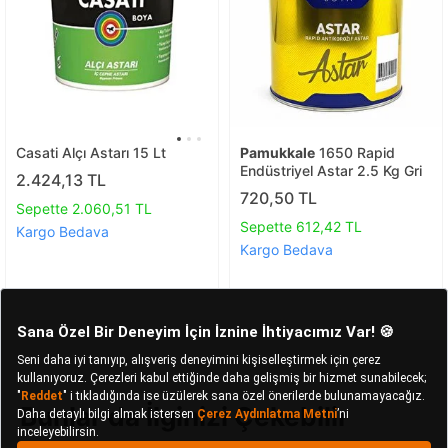
Casati Alçı Astarı 15 Lt
Pamukkale
1650 Rapid
Endüstriyel Astar 2.5 Kg Gri
2.424,13 TL
720,50 TL
Sepette 2.060,51 TL
Sepette 612,42 TL
Kargo Bedava
Kargo Bedava
Bunlar da İlginizi Çekebilir