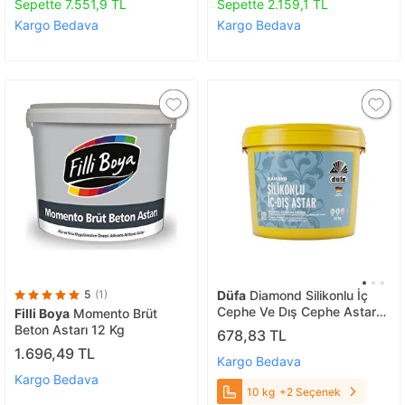
Sepette 7.551,9 TL
Sepette 2.159,1 TL
Kargo Bedava
Kargo Bedava
5
(1)
Düfa
Diamond Silikonlu İç
Cephe Ve Dış Cephe Astar
Filli Boya
Momento Brüt
Beyaz 10 Kg 10 kg
Beton Astarı 12 Kg
678,83 TL
1.696,49 TL
Kargo Bedava
Kargo Bedava
10 kg
+2 Seçenek