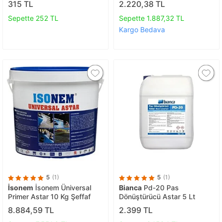
315 TL
2.220,38 TL
Sepette 252 TL
Sepette 1.887,32 TL
Kargo Bedava
5
(1)
5
(1)
İsonem
İsonem Üniversal
Bianca
Pd-20 Pas
Primer Astar 10 Kg Şeffaf
Dönüştürücü Astar 5 Lt
8.884,59 TL
2.399 TL