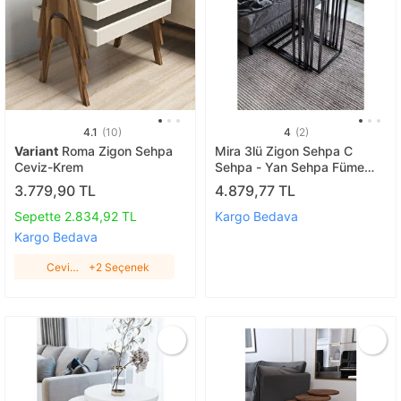
4.1
(10)
4
(2)
Variant
Roma Zigon Sehpa
Mira 3lü Zigon Sehpa C
Ceviz-Krem
Sehpa - Yan Sehpa Füme
Cam
3.779,90 TL
4.879,77 TL
Sepette 2.834,92 TL
Kargo Bedava
Kargo Bedava
Ceviz-
+2 Seçenek
Krem