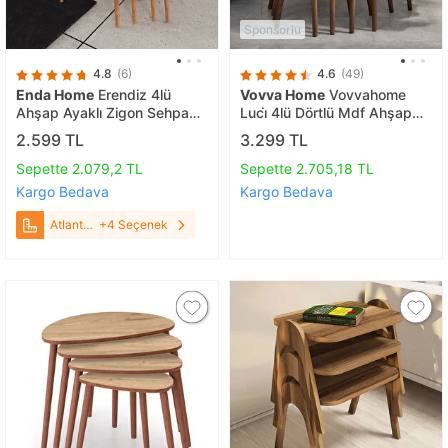
Sponsorlu
4.8
(6)
4.6
(49)
Enda Home
Erendiz 4lü
Vovva Home
Vovvahome
Ahşap Ayaklı Zigon Sehpa
Luci̇ 4lü Dörtlü Mdf Ahşap
XL Atlantik Çam Atlantik
Zi̇gon Sehpa - Cevi̇z
2.599 TL
3.299 TL
Çam
Sepette 2.079,2 TL
Sepette 2.705,18 TL
Kargo Bedava
Kargo Bedava
Atlantik
+4 Seçenek
Çam