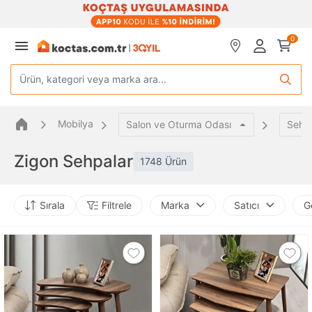
0
Ürün, kategori veya marka ara...
Mobilya
Salon ve Oturma Odası
Sehp
Zigon Sehpalar
1748 Ürün
Sırala
Filtrele
Marka
Satıcı
G