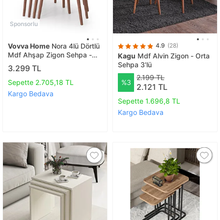
Sponsorlu
Vovva Home
Nora 4lü Dörtlü
4.9
(28)
Mdf Ahşap Zigon Sehpa -
Kagu
Mdf Alvin Zigon - Orta
Ceviz
Sehpa 3'lü
3.299 TL
2.199 TL
Sepette 2.705,18 TL
%3
2.121 TL
Kargo Bedava
Sepette 1.696,8 TL
Kargo Bedava