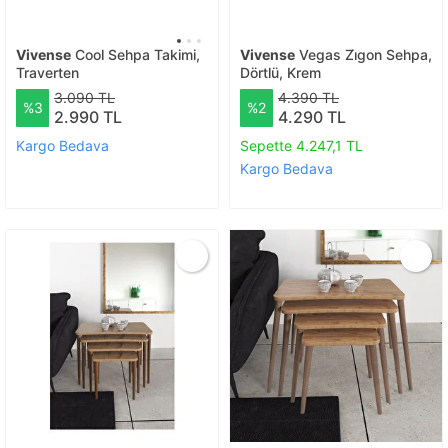
Vivense
Cool Sehpa Takimi,
Vivense
Vegas Zi̇gon Sehpa,
Traverten
Dörtlü, Krem
3.090 TL
4.390 TL
%3
%2
2.990 TL
4.290 TL
Kargo Bedava
Sepette 4.247,1 TL
Kargo Bedava