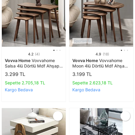
Sponsorlu
4.2
(4)
4.9
(18)
Vovva Home
Vovvahome
Vovva Home
Vovvahome
Salsa 4lü Dörtlü Mdf Ahşap
Moon 4lü Dörtlü Mdf Ahşap
Zi̇gon Sehpa - Cevi̇z
Zi̇gon Sehpa - Cevi̇z
3.299 TL
3.199 TL
Sepette 2.705,18 TL
Sepette 2.623,18 TL
Kargo Bedava
Kargo Bedava