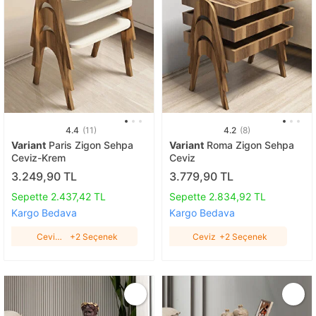
4.4
(11)
4.2
(8)
Variant
Paris Zigon Sehpa
Variant
Roma Zigon Sehpa
Ceviz-Krem
Ceviz
3.249,90 TL
3.779,90 TL
Sepette 2.437,42 TL
Sepette 2.834,92 TL
Kargo Bedava
Kargo Bedava
Ceviz-
+2 Seçenek
Ceviz
+2 Seçenek
Krem