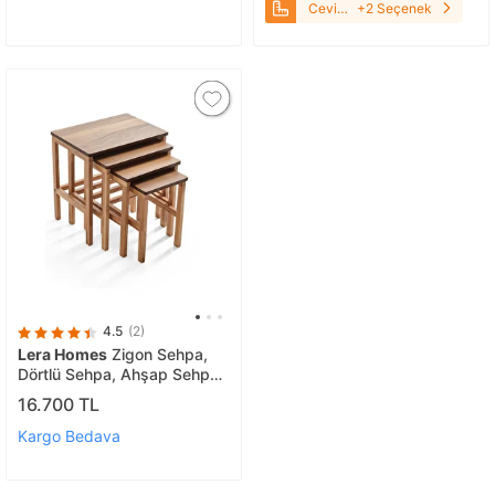
Ceviz
+2 Seçenek
Beyaz
4.5
(2)
Lera Homes
Zigon Sehpa,
Dörtlü Sehpa, Ahşap Sehpa,
Modern Sehpa, Yan Sehpa,
16.700 TL
Dekoratif Sehpa
Kargo Bedava