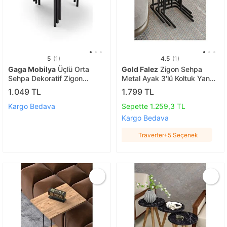
5
(1)
4.5
(1)
Gaga Mobilya
Üçlü Orta
Gold Falez
Zigon Sehpa
Sehpa Dekoratif Zigon
Metal Ayak 3'lü Koltuk Yan
Sehpa Yan Sehpa Takımı
Sehpa Zino Traverten
1.049 TL
1.799 TL
Metal Ayaklı Modern Tasarım
Traverten
Set (3 Lü Yuvarlak Zi̇gon
Kargo Bedava
Sepette 1.259,3 TL
Sehpa)
Kargo Bedava
Traverten
+5 Seçenek