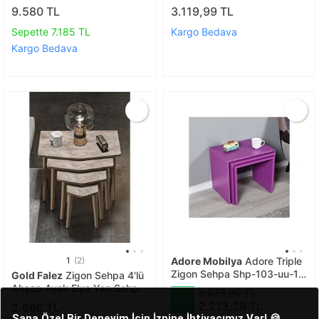
Füme Cam
9.580 TL
3.119,99 TL
Sepette 7.185 TL
Kargo Bedava
Kargo Bedava
1
(2)
Adore Mobilya
Adore Triple
Zigon Sehpa Shp-103-uu-1
Gold Falez
Zigon Sehpa 4'lü
Mor
Ahşap Ayak Elya Yan Sehpa
3.073,90 TL
%28
Orta Sehpa Gordion Çok
2.213,28 TL
2.666 TL
Renkli