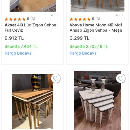
5
(3)
5
(3)
Akset
4lü Lüx Zi̇gon Sehpa
Vovva Home
Moon 4lü Mdf
Full Cevi̇z
Ahşap Zi̇gon Sehpa - Meşe
9.912 TL
3.299 TL
Sepette 7.434 TL
Sepette 2.705,18 TL
Kargo Bedava
Kargo Bedava