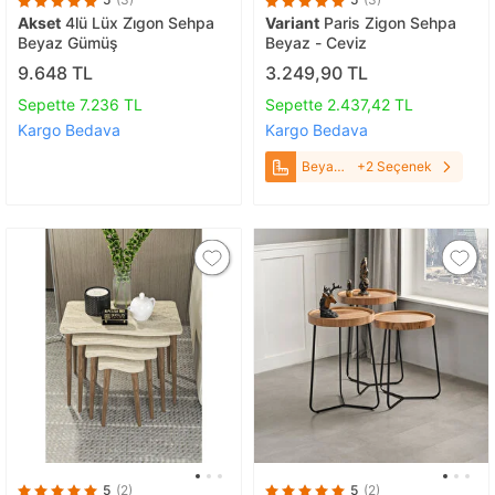
Akset
4lü Lüx Zi̇gon Sehpa
Variant
Paris Zigon Sehpa
Beyaz Gümüş
Beyaz - Ceviz
9.648 TL
3.249,90 TL
Sepette 7.236 TL
Sepette 2.437,42 TL
Kargo Bedava
Kargo Bedava
Beyaz -
+2 Seçenek
Ceviz
5
(2)
5
(2)