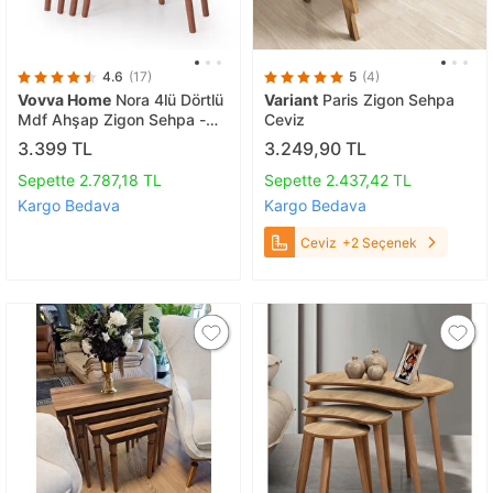
4.6
(17)
5
(4)
Vovva Home
Nora 4lü Dörtlü
Variant
Paris Zigon Sehpa
Mdf Ahşap Zigon Sehpa -
Ceviz
Meşe
3.399 TL
3.249,90 TL
Sepette 2.787,18 TL
Sepette 2.437,42 TL
Kargo Bedava
Kargo Bedava
Ceviz
+2 Seçenek