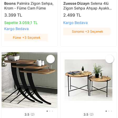
Boons
Palmira Zigon Sehpa,
Zuesse Dizayn
Selena 4lü
Krom - Füme Cam Füme
Zigon Sehpa Ahşap Ayaklı
Salon Seti Çay Sehpası
3.399 TL
2.499 TL
Sonomo
Sepette 3.059,1 TL
Kargo Bedava
Kargo Bedava
Sonomo
+3 Seçenek
Füme
+3 Seçenek
3.5
(2)
3.5
(2)