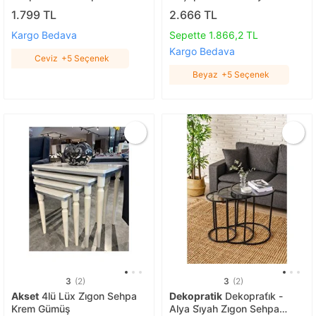
Ahşap Ayaklı Sehpa Ceviz
Beyaz
1.799 TL
2.666 TL
Kargo Bedava
Sepette 1.866,2 TL
Kargo Bedava
Ceviz
+5 Seçenek
Beyaz
+5 Seçenek
3
(2)
3
(2)
Akset
4lü Lüx Zi̇gon Sehpa
Dekopratik
Dekoprati̇k -
Krem Gümüş
Alya Si̇yah Zi̇gon Sehpa