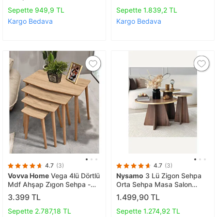
Sepette 949,9 TL
Sepette 1.839,2 TL
Kargo Bedava
Kargo Bedava
4.7
(3)
4.7
(3)
Vovva Home
Vega 4lü Dörtlü
Nysamo
3 Lü Zigon Sehpa
Mdf Ahşap Zi̇gon Sehpa -
Orta Sehpa Masa Salon
Meşe
Sehpası Ceviz
3.399 TL
1.499,90 TL
Sepette 2.787,18 TL
Sepette 1.274,92 TL