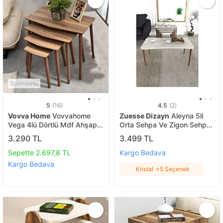
Sponsorlu
5
(16)
4.5
(2)
Vovva Home
Vovvahome
Zuesse Dizayn
Aleyna 5li
Vega 4lü Dörtlü Mdf Ahşap
Orta Sehpa Ve Zigon Sehpa
Zi̇gon Sehpa - Cevi̇z
Ahşap Ayaklı Çay Kahve
3.290 TL
3.499 TL
Sehpası Xl Salon Seti Kristal
Sepette 2.697,8 TL
Kargo Bedava
Kargo Bedava
Kristal
+5 Seçenek