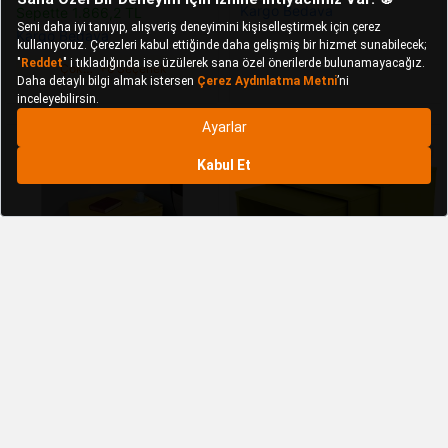
Kargo Bedava
Sepette 1.866,2 TL
Kargo Bedava
Çok
+6 Seçenek
Renkli
Adore Mobilya
Trıple Zigon
Adore Mobilya
Trıple Zigon
Sehpa Shp-103-hh-1 Sarı
Sehpa - Yeşil 55x47x40 Cm
(gxyxd) Yeşil
3.073,90 TL
3.073,90 TL
%28
%28
2.213,28 TL
2.213,28 TL