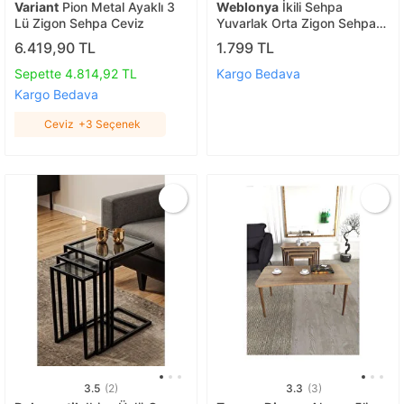
Variant
Pion Metal Ayaklı 3
Weblonya
İkili Sehpa
Lü Zigon Sehpa Ceviz
Yuvarlak Orta Zigon Sehpa
5185
6.419,90 TL
1.799 TL
Sepette 4.814,92 TL
Kargo Bedava
Kargo Bedava
Ceviz
+3 Seçenek
3.5
(2)
3.3
(3)