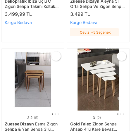
Dekopratik
Ibiza Üçlü C
Zuesse Dizayn
Aleyna 5li
Zigon Sehpa Takımı Koltuk
Orta Sehpa Ve Zigon Sehpa
Sehpası Metal 3lü Yan
Ahşap Ayaklı Çay Kahve
3.499,99 TL
3.499 TL
Sehpa Füme Camlı
Sehpası Xl Salon Seti Ceviz
Kargo Bedava
Kargo Bedava
Ceviz
+5 Seçenek
3.2
(5)
3
(2)
Zuesse Dizayn
Esma Zigon
Gold Falez
Zigon Sehpa
Sehpa & Yan Sehpa 3'lü
Ahşap 4'lü Kare Beyaz