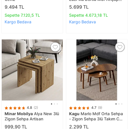
Zi̇gon Sehpa Ve Orta Sehpa
9.494 TL
5.699 TL
Seti̇ - Cevi̇z
Sepette 7.120,5 TL
Sepette 4.673,18 TL
Kargo Bedava
Kargo Bedava
4.8
(2)
4.7
(9)
Minar Mobilya
Alya New 3lü
Kagu
Marlo Mdf Orta Sehpa
Zigon Sehpa Artisan
- Zigon Sehpa 3lü Takım Cnc
İşleme
999,90 TL
2.299 TL