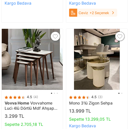
Kargo Bedava
Kargo Bedava
Ceviz
+2 Seçenek
4.5
(4)
4.5
(3)
Vovva Home
Vovvahome
Mono 3'lü Zigon Sehpa
Luci̇ 4lü Dörtlü Mdf Ahşap
13.999 TL
Zi̇gon Sehpa - Beyaz
3.299 TL
Mermer Desenli̇
Sepette 13.299,05 TL
Sepette 2.705,18 TL
Kargo Bedava