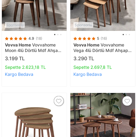
Sponsorlu
Sponsorlu
4.9
(18)
5
(16)
Vovva Home
Vovvahome
Vovva Home
Vovvahome
Moon 4lü Dörtlü Mdf Ahşap
Vega 4lü Dörtlü Mdf Ahşap
Zi̇gon Sehpa - Cevi̇z
Zi̇gon Sehpa - Cevi̇z
3.199 TL
3.290 TL
Sepette 2.623,18 TL
Sepette 2.697,8 TL
Kargo Bedava
Kargo Bedava