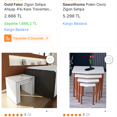
Gold Falez
Zigon Sehpa
Sawolihome
Polen Ceviz
Ahşap 4'lü Kare Traverten
Zigon Sehpa
Traverten
2.666 TL
5.299 TL
Sepette 1.866,2 TL
Kargo Bedava
Kargo Bedava
Traverten
+5 Seçenek
5
(2)
5
(2)