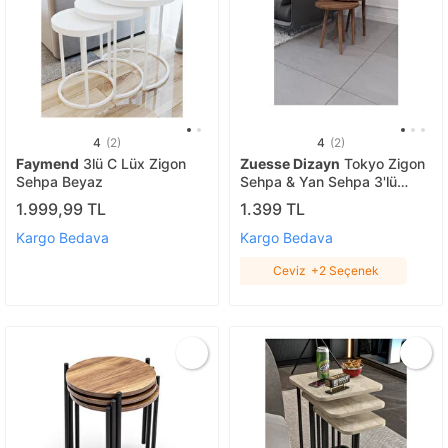
4
(2)
4
(2)
Faymend
3lü C Lüx Zigon
Zuesse Dizayn
Tokyo Zigon
Sehpa Beyaz
Sehpa & Yan Sehpa 3'lü
Ahşap Ayaklı Yuvarlak
1.999,99 TL
1.399 TL
Sehpa Ceviz
Kargo Bedava
Kargo Bedava
Ceviz
+2 Seçenek