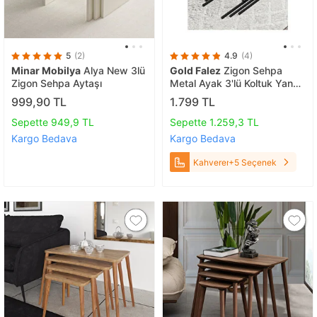
5
(2)
4.9
(4)
Minar Mobilya
Alya New 3lü
Gold Falez
Zigon Sehpa
Zigon Sehpa Aytaşı
Metal Ayak 3'lü Koltuk Yan
Sehpa Zino Atlantik Çam
999,90 TL
1.799 TL
Kahverengi
Sepette 949,9 TL
Sepette 1.259,3 TL
Kargo Bedava
Kargo Bedava
Kahverengi
+5 Seçenek