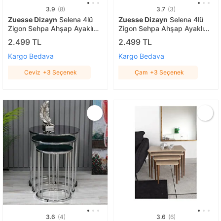
3.9
(8)
3.7
(3)
Zuesse Dizayn
Selena 4lü
Zuesse Dizayn
Selena 4lü
Zigon Sehpa Ahşap Ayaklı
Zigon Sehpa Ahşap Ayaklı
Salon Seti Çay Sehpası
Salon Seti Çay Sehpası Çam
2.499 TL
2.499 TL
Ceviz
Kargo Bedava
Kargo Bedava
Ceviz
+3 Seçenek
Çam
+3 Seçenek
3.6
(4)
3.6
(6)