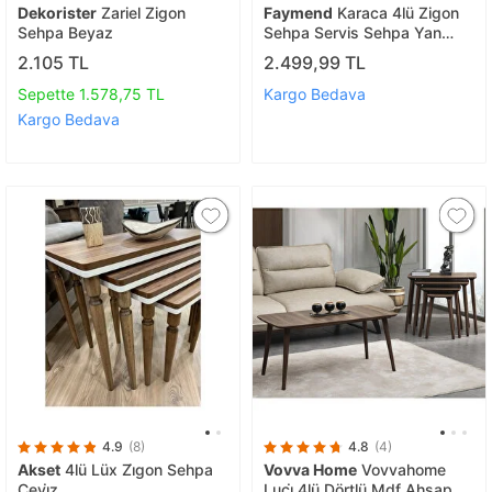
Dekorister
Zariel Zigon
Faymend
Karaca 4lü Zigon
Sehpa Beyaz
Sehpa Servis Sehpa Yan
Sehpa Açık Krem (aytaşi)
2.105 TL
2.499,99 TL
Sepette 1.578,75 TL
Kargo Bedava
Kargo Bedava
4.9
(8)
4.8
(4)
Akset
4lü Lüx Zi̇gon Sehpa
Vovva Home
Vovvahome
Cevi̇z
Luci̇ 4lü Dörtlü Mdf Ahşap