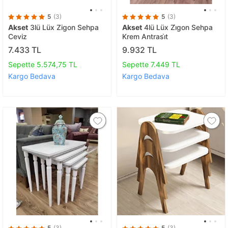
5
(3)
5
(3)
Akset
3lü Lüx Zigon Sehpa
Akset
4lü Lüx Zi̇gon Sehpa
Ceviz
Krem Antrasi̇t
7.433 TL
9.932 TL
Sepette 5.574,75 TL
Sepette 7.449 TL
Kargo Bedava
Kargo Bedava
5
(3)
5
(3)