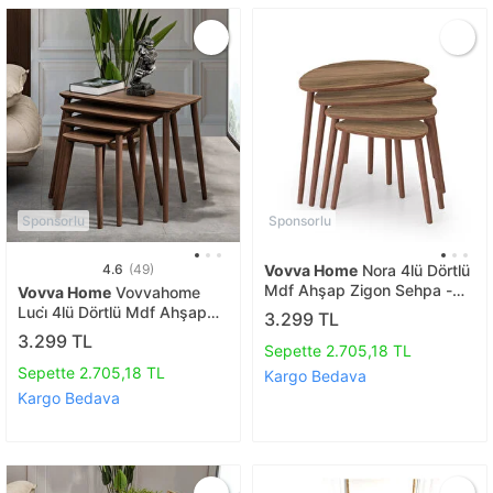
Sponsorlu
Sponsorlu
4.6
(49)
Vovva Home
Nora 4lü Dörtlü
Mdf Ahşap Zigon Sehpa -
Vovva Home
Vovvahome
Ceviz
Luci̇ 4lü Dörtlü Mdf Ahşap
3.299 TL
Zi̇gon Sehpa - Cevi̇z
3.299 TL
Sepette 2.705,18 TL
Sepette 2.705,18 TL
Kargo Bedava
Kargo Bedava