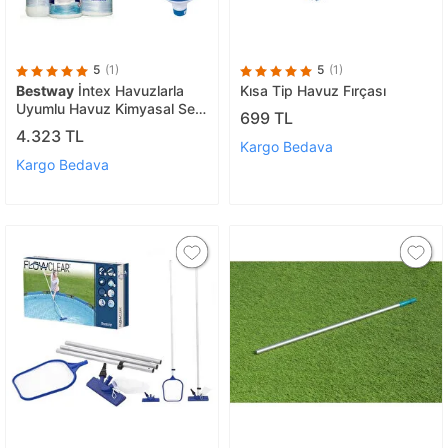
5
(1)
5
(1)
Bestway
İntex Havuzlarla
Kısa Tip Havuz Fırçası
Uyumlu Havuz Kimyasal Seti
699 TL
Bw711
4.323 TL
Kargo Bedava
Kargo Bedava