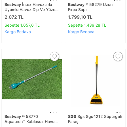
Bestway
İntex Havuzlarla
Bestway
® 58279 Uzun
Uyumlu Havuz Dip Ve Yüzey
Fırça Sapı
Temizlik Seti 58013
2.072 TL
1.799,10 TL
Sepette 1.657,6 TL
Sepette 1.439,28 TL
Kargo Bedava
Kargo Bedava
Bestway
® 58770
SGS
Sgs Sgs4212 Süpürgeli
Aquatech™ Kablosuz Havuz
Faraş
Vakum Süpürge