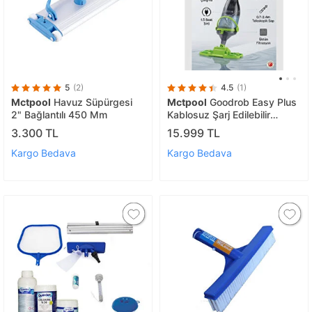
5
(2)
4.5
(1)
Mctpool
Havuz Süpürgesi
Mctpool
Goodrob Easy Plus
2" Bağlantılı 450 Mm
Kablosuz Şarj Edilebilir
Havuz Süpürgesi
3.300 TL
15.999 TL
Kargo Bedava
Kargo Bedava