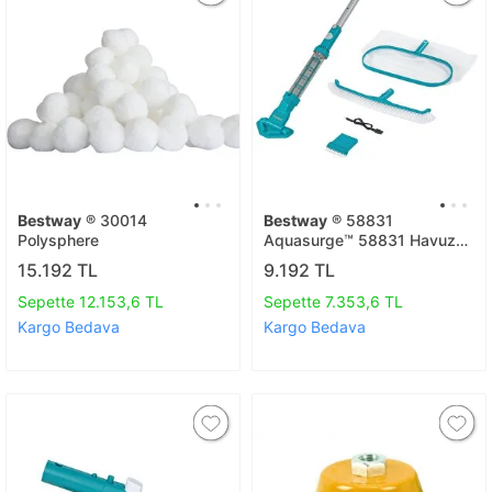
Bestway
® 30014
Bestway
® 58831
Polysphere
Aquasurge™ 58831 Havuz
Bakım Seti - Vakum Süpürge
15.192 TL
9.192 TL
Ve Süzgeç Ile
Sepette 12.153,6 TL
Sepette 7.353,6 TL
Kargo Bedava
Kargo Bedava