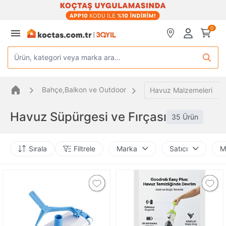
0
Ürün, kategori veya marka ara...
Bahçe,Balkon ve Outdoor
Havuz Malzemeleri
Havuz Süpürgesi ve Fırçası
35 Ürün
Sırala
Filtrele
Marka
Satıcı
M