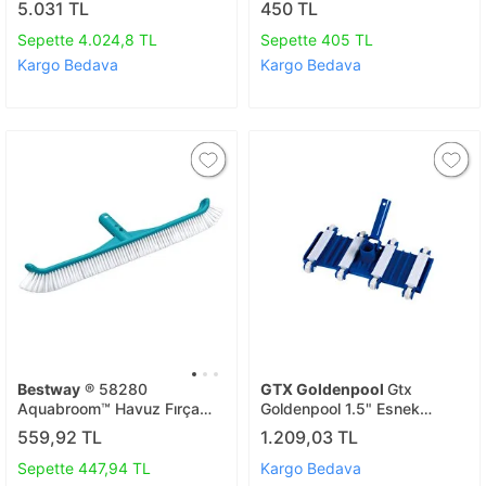
5.031 TL
450 TL
Sepette 4.024,8 TL
Sepette 405 TL
Kargo Bedava
Kargo Bedava
Bestway
® 58280
GTX Goldenpool
Gtx
Aquabroom™ Havuz Fırça
Goldenpool 1.5" Esnek
Başlığı
Başlıklı Havuz Dip Temizlik
559,92 TL
1.209,03 TL
Süpürgesi
Sepette 447,94 TL
Kargo Bedava