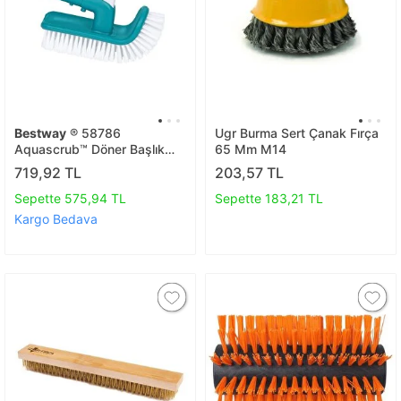
Bestway
® 58786
Ugr Burma Sert Çanak Fırça
Aquascrub™ Döner Başlık
65 Mm M14
Havuz Fırçası
719,92 TL
203,57 TL
Sepette 575,94 TL
Sepette 183,21 TL
Kargo Bedava