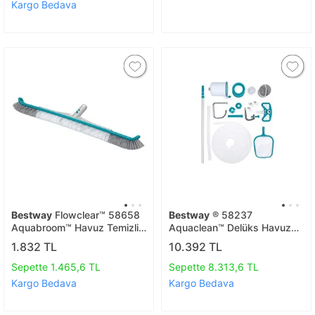
Kargo Bedava
Bestway
Flowclear™ 58658
Bestway
® 58237
Aquabroom™ Havuz Temizlik
Aquaclean™ Delüks Havuz
Fırçası
Bakım Seti - Vakum, Havuz
1.832 TL
10.392 TL
İçi Filtre Ve Süzgeç Ile
Birlikte
Sepette 1.465,6 TL
Sepette 8.313,6 TL
Kargo Bedava
Kargo Bedava