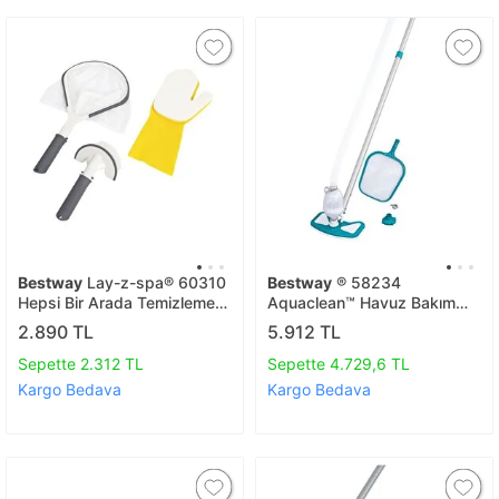
Bestway
Lay-z-spa® 60310
Bestway
® 58234
Hepsi Bir Arada Temizleme
Aquaclean™ Havuz Bakım
Alet Seti
Seti - Vakum Ve Süzgeç Ile
2.890 TL
5.912 TL
Birlikte
Sepette 2.312 TL
Sepette 4.729,6 TL
Kargo Bedava
Kargo Bedava