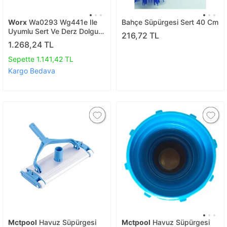
Worx
Wa0293 Wg441e Ile
Bahçe Süpürgesi Sert 40 Cm
Uyumlu Sert Ve Derz Dolgu
216,72 TL
Yüzeyler İçin 165mm Çelik
1.268,24 TL
Tel Destekli Temizlik Fırçası
Sepette 1.141,42 TL
Kargo Bedava
Mctpool
Havuz Süpürgesi
Mctpool
Havuz Süpürgesi