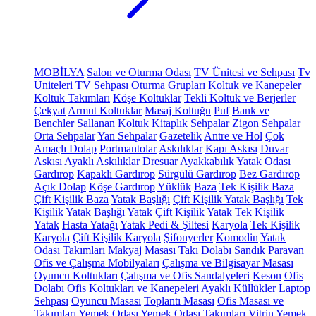
MOBİLYA
Salon ve Oturma Odası
TV Ünitesi ve Sehpası
Tv
Üniteleri
TV Sehpası
Oturma Grupları
Koltuk ve Kanepeler
Koltuk Takımları
Köşe Koltuklar
Tekli Koltuk ve Berjerler
Çekyat
Armut Koltuklar
Masaj Koltuğu
Puf
Bank ve
Benchler
Sallanan Koltuk
Kitaplık
Sehpalar
Zigon Sehpalar
Orta Sehpalar
Yan Sehpalar
Gazetelik
Antre ve Hol
Çok
Amaçlı Dolap
Portmantolar
Askılıklar
Kapı Askısı
Duvar
Askısı
Ayaklı Askılıklar
Dresuar
Ayakkabılık
Yatak Odası
Gardırop
Kapaklı Gardırop
Sürgülü Gardırop
Bez Gardırop
Açık Dolap
Köşe Gardırop
Yüklük
Baza
Tek Kişilik Baza
Çift Kişilik Baza
Yatak Başlığı
Çift Kişilik Yatak Başlığı
Tek
Kişilik Yatak Başlığı
Yatak
Çift Kişilik Yatak
Tek Kişilik
Yatak
Hasta Yatağı
Yatak Pedi & Şiltesi
Karyola
Tek Kişilik
Karyola
Çift Kişilik Karyola
Şifonyerler
Komodin
Yatak
Odası Takımları
Makyaj Masası
Takı Dolabı
Sandık
Paravan
Ofis ve Çalışma Mobilyaları
Çalışma ve Bilgisayar Masası
Oyuncu Koltukları
Çalışma ve Ofis Sandalyeleri
Keson
Ofis
Dolabı
Ofis Koltukları ve Kanepeleri
Ayaklı Küllükler
Laptop
Sehpası
Oyuncu Masası
Toplantı Masası
Ofis Masası ve
Takımları
Yemek Odası
Yemek Odası Takımları
Vitrin
Yemek