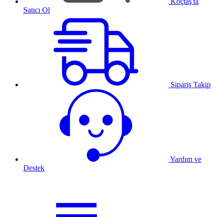
Koçtaş'ta
Satıcı Ol
Sipariş Takip
Yardım ve
Destek