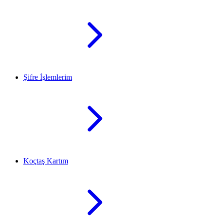
Şifre İşlemlerim
Koçtaş Kartım