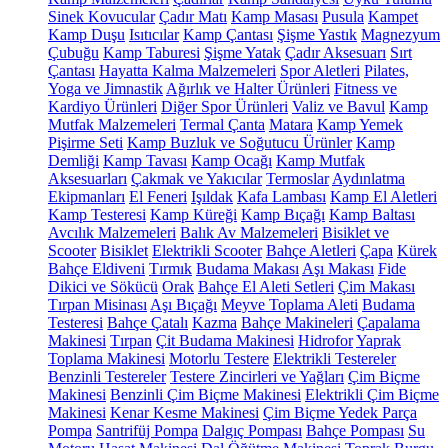
Sinek Kovucular
Çadır Matı
Kamp Masası
Pusula
Kampet
Kamp Duşu
Isıtıcılar
Kamp Çantası
Şişme Yastık
Magnezyum
Çubuğu
Kamp Taburesi
Şişme Yatak
Çadır Aksesuarı
Sırt
Çantası
Hayatta Kalma Malzemeleri
Spor Aletleri
Pilates,
Yoga ve Jimnastik
Ağırlık ve Halter Ürünleri
Fitness ve
Kardiyo Ürünleri
Diğer Spor Ürünleri
Valiz ve Bavul
Kamp
Mutfak Malzemeleri
Termal Çanta
Matara
Kamp Yemek
Pişirme Seti
Kamp Buzluk ve Soğutucu Ürünler
Kamp
Demliği
Kamp Tavası
Kamp Ocağı
Kamp Mutfak
Aksesuarları
Çakmak ve Yakıcılar
Termoslar
Aydınlatma
Ekipmanları
El Feneri
Işıldak
Kafa Lambası
Kamp El Aletleri
Kamp Testeresi
Kamp Küreği
Kamp Bıçağı
Kamp Baltası
Avcılık Malzemeleri
Balık Av Malzemeleri
Bisiklet ve
Scooter
Bisiklet
Elektrikli Scooter
Bahçe Aletleri
Çapa
Kürek
Bahçe Eldiveni
Tırmık
Budama Makası
Aşı Makası
Fide
Dikici ve Sökücü
Orak
Bahçe El Aleti Setleri
Çim Makası
Tırpan Misinası
Aşı Bıçağı
Meyve Toplama Aleti
Budama
Testeresi
Bahçe Çatalı
Kazma
Bahçe Makineleri
Çapalama
Makinesi
Tırpan
Çit Budama Makinesi
Hidrofor
Yaprak
Toplama Makinesi
Motorlu Testere
Elektrikli Testereler
Benzinli Testereler
Testere Zincirleri ve Yağları
Çim Biçme
Makinesi
Benzinli Çim Biçme Makinesi
Elektrikli Çim Biçme
Makinesi
Kenar Kesme Makinesi
Çim Biçme Yedek Parça
Pompa
Santrifüj Pompa
Dalgıç Pompası
Bahçe Pompası
Su