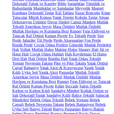
Dekoratif Tabak ve Kaseler
Biblo
Şaraplıklar
Tütsülük ve
Buhurdanlık
Mumluklar ve Şamdanlar
Meyvelik
Magnet
Kumbara
Dekoratif Taşlar
Kül Tablası
Nazar Boncuğu
Kitap
Tutucular
Müzik Kutusu
Yatak Tepsisi
Kokulu Taşlar
Ahşap
Dekorasyon Ürünleri
Duvar Süsleri
Cansız Manken
Mutfak
Tekstili
Amerikan Servis
Masa Örtüleri
Mutfak Önlüğü
Mutfak Havlusu ve Kurulama Bezi
Runner
Fırın Eldiveni ve
Tutacak
Raf Örtüsü
Kumaş Peçete
Ev Tekstili
Perde
Stor
Perde
Jaluziler
Tül Perde
Perde Aksesuarları
Fon Perde
Rustik Perde
Çocuk Odası Perdesi
Güneşlik
Mutfak Perdeleri
Halı
Yolluk
Mutfak Halısı
Makine Halısı
Shaggy Halı
Jüt ve
Hasır Halı
Çocuk Odası Halıları
Halı Kaydırmazı
El Halısı
Deri Halı
Halı Örtüsü
Bambu Halı
Yatak Odası Tekstili
Yorgan
Nevresim Takımı
Pike ve Pike Takımı
Yatak Örtüsü
Çarşaf
Battaniye
Yatak Alezi & Koruyucusu
Yastık
Yastık
Kılıfı
Uyku Seti
Yastık Alezi
Paspaslar
Mutfak Tekstili
Amerikan Servis
Masa Örtüleri
Mutfak Önlüğü
Mutfak
Havlusu ve Kurulama Bezi
Runner
Fırın Eldiveni ve Tutacak
Raf Örtüsü
Kumaş Peçete
Kilim
Seccade
Salon Tekstili
Kırlent ve Kırlent Kılıfı
Sandalye Minderi
Koltuk Örtüsü ve
Şalı
Dekoratif Yastık
Sandalye Kılıfı
Bahçe Tekstili
Salıncak
Minderleri
Bebek Odası Tekstili
Bebek Yorganı
Bebek
Çarşafı
Bebek Nevresim Takımı
Bebek Battaniyesi
Bebek
Uyku Seti
Banyo Tekstil
Banyo Paspasları
Banyo Bakım
Setleri
Banyo Perdeleri
Bornoz
Peştemal
Havlu
Duvar