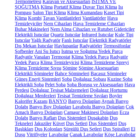
Termometresi
Karavan ve Aksesuarları
ISITMA VE
SOĞUTMA
Klima
Portatif Klima
Duvar Tipi Klima
Isı
Pompası
Salon Tipi Klima
Klima Kumandası
Kaset Tipi
Klima
Kombi
Tavan Vantilatörleri
Vantilatörler
Hava
Temizleyiciler
Nem Cihazları
Hava Temizleme Cihazları
Buhar Makineleri
Nem Alma Cihazları ve Rutubet Gidericiler
Elektrikli Isıtıcılar
Quartz Isıtıcılar
Infrared Isıtıcılar
Kule Tipi
Isıtıcılar
Yağlı Radyatör
Fanlı Isıtıcılar
Elektrikli Radyatörler
Dış Mekan Isıtıcılar
Havlupanlar
Radyatörler
Termosifonlar
Şofbenler
Ani Su Isıtıcı
Isıtma ve Soğutma Yedek Parça
Radyatör Vanaları
Termostat
Klima Yedek Parça
Radyatör
Yedek Parça
Klima Temizleyicisi
Klima Temizleme Spreyi
Klima Temizleme Sıvısı
Şömine
Şömine Aksesuarları
Elektrikli Şömineler
Bahçe Şömineleri
Bacasız Şömineler
Güneş Enerji Sistemleri
Soba
Doğalgaz Sobası
Kuzine Soba
Elektrikli Soba
Pelet Soba
Soba Borusu ve Aksesuarları
Hava
Perdesi
Doğalgaz Tesisat Malzemeleri
Doğalgaz Hortumu
Doğalgaz Menfezleri
Tesisat Temizleme Sıvıları
Boyler
Kalorifer Kazanı
BANYO
Banyo Dolapları
Aynalı Banyo
Dolabı
Banyo Boy Dolapları
Lavabolu Banyo Dolapları
Çok
Amaçlı Banyo Dolapları
Çamaşır Makinesi Dolapları
Ecza
Dolabı
Banyo Rafları
Duş Sistemleri
Duşakabin
Duş
Tekneleri
Jakuziler
Küvet
Duş Setleri
Duş Sistemleri
Duş
Başlıkları
Duş Kolonları
Sürgülü Duş Setleri
Duş Spiralleri
El
Duşu
Vitrifiyeler
Lavabolar
Çanak Lavabolar
Köşe Lavabolar