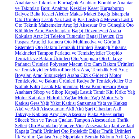
Anahtar ve Takımları
Kurbağcık Anahtarı
Kombine Anahtar
ve Takımları
Boru Anahtarı
Keskiler
Keser
Kargaburun
Balyoz
Balta
Kesici Aletler
Makas
Maket Bıçağı
Iskarpela
Oto Ürünleri
Lastik
Yaz Lastiği
Kış Lastiği
4 Mevsim Lastik
Oto Teknik Malzemeler
Araç İçi Aksesuar
Oto Güneşlik
Oto
Küllükler
Araç Buzdolapları
Bagaj Düzenleyici
Araba
Kokuları
Araç İçi Telefon Tutucular
Bagaj Havuzu
Oto
Paspası
Araç İçi Kamera
Oto Multimedya ve Görüntü
Sistemleri
Oto Bakım Temizlik Ürünleri
Basınçlı Yıkama
Makineleri
Tampon Parlatıcı ve Temizleyiciler
Torpido
Temizlik ve Bakım Ürünleri
Oto Şampuan
Oto Cila ve
Parlatıcı Ürünleri
Polyester Macun
Oto Cam Bakım Ürünleri
ve Temizleyiciler
Mikrofiber Bez
Araç Temizlik Seti
Araç
Boyaları
Araç Süpürgeleri
Araba Çizik Giderici
Motor
Temizleyici ve Bakım Ürünleri
Radyatör Temizleyiciler
Oto
Koltuk Kılıfı
Lastik Ekipmanları
Hava Kompresörü
Bijon
Anahtarı
Sibop ve Sibop Kapağı
Lastik Tamir Kiti
Kriko
Yağ
Motor Katkıları
Hidrolik Yağlar
Motor Yağı
Motor Yağı
Katkısı
Gres Yağı
Yakıt Katkısı
Şanzıman Yağı ve Katkısı
Akü ve Akü Aksesuarları
Akü
Akü Şarj Cihazları
Akü
Takviye Kablosu
Araç Dış Aksesuar
Plaka Aksesuarları
Silecek
Yan ve Tavan Çıtaları
Tampon Aksesuarları
Trafik
Setleri
Oto Brandaları
Vinç ve Vinç Aksesuarları
Jant ve Jant
Kapağı
Trafik Ürünleri
Oto Projektör
Diğer Trafik Ürünleri
İlk Yardım Çantası
Araç Sigortaları
Benzin Bidonu
Acil Çıkış