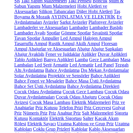
Şiş
Takı Yapım Malzemeleri
Takı Pensesi
Boncuk
Mum &
Sabun Yapımı
Mum Malzemeleri
Hobi Aletleri ve
Aksesuarları
Silikon Tabancaları
Diğer Hobi Aletleri
Taş
Boyama & Mozaik
AYDINLATMA VE ELEKTRİK
Ev
Aydınlatmaları
Avizeler
Sarkıt Avizeler
Plafonyer Avizeler
Lambaderler ve Aksesuarları
Lambader
Lambader Başlığı
Lambader Ayağı
Spotlar
Gömme Spotlar
Sıvaüstü Spotlar
Tavan Spotlar
Ampuller
Led Ampul
Halojen Ampul
Tasarruflu Ampul
Rustik Ampul
Akıllı Ampul
Floresan
Ampul
Abajurlar ve Aksesuarları
Abajur
Abajur Şapkaları
Abajur Ayaklığı
Fener ve Işıldaklar
Aplikler
Duvar Aplikleri
Tablo Aplikleri
Banyo Aplikleri
Lamba
Gece Lambaları
Masa
Lambaları
Led Şerit
Armatür
Led Armatür
Led Panel
Tezgah
Altı Aydınlatma
Bahçe Aydınlatma
Dış Mekan Aydınlatmalar
Solar Aydınlatma
Projektör ve Sensörler
Bahçe Aplikleri
Bahçe Feneri ve Meşaleler
Bahçe Masa Üstü Aydınlatma
Bahçe Set Üstü Aydınlatma
Bahçe Aydınlatma Direkleri
Çocuk Odası Aydınlatma
Çocuk Gece Lambası
Çocuk Odası
Duvar Aydınlatmaları
Çocuk Odası Abajuru
Çocuk Odası
Avizesi
Çocuk Masa Lambası
Elektrik Malzemeleri
Priz ve
Anahtarlar
Priz Kutusu
Telefon Prizi
Priz Çerçevesi
Golyat
Priz
Nümeris Priz
Priz
Anahtar Priz
Şalt Malzemeleri
Sigorta
Kutusu
Kontaktör
Elektrik Sigortası
Şalter
Kaçak Akım
Rölesi
Elektrik Sayacı
Uzatma Kablosu ve Grup Priz
Uzatma
Kabloları
Çoklu Grup Prizleri
Kablolar
Kablo Aksesuarları