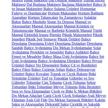
Motoru
Hasat Makinesi
Dal Öğütme Makinesi
Toprak Burgu
Makinesi
Dal Budama Makinesi
İlaçlama Makineleri
Bahçe İş
ve İnşaat Makineleri
Bahçe Sulama Ürünleri
Hortumlar
Fıskiye ve Damlatıcılar
Hortum Makaraları
Hortum Bağlantı
Aparatları
Hortum Tabancaları
Su Zamanlayıcı
Sulaklar
Bidon
Bahçe Musluğu
Şişme Su Deposu
Mangal ve
Aksesuarları
Mangal Aksesuarları
Mangal Kömürü ve
Tutuşturucular
Mangal ve Barbekü
Kömürlü Mangal
Tüplü
Mangal
Elektrikli Izgara
Pürmüz
Piknik Malzemeleri
Piknik
Sepetleri
Piknik Seti
Semaver
Piknik Örtüleri
Bahçe
Depolama
Depolama Evleri
Depolama Dolapları
Depolama
Sandığı
Bahçe Aydınlatma
Dış Mekan Aydınlatmalar
Solar
Aydınlatma
Projektör ve Sensörler
Bahçe Aplikleri
Bahçe
Feneri ve Meşaleler
Bahçe Masa Üstü Aydınlatma
Bahçe Set
Üstü Aydınlatma
Bahçe Aydınlatma Direkleri
Bahçe Peyzaj
Ürünleri
Bahçe Yer Döşemeleri
Bahçe Çit ve Bordürleri
Bahçe Filesi
Bahçe Gizleme Ağları
Bahçe Dekorasyon
Ürünleri
Bahçe Kovaları
Toprak ve Çiçek Bakımı
Bitki
Yetiştirme Ürünleri
Torf ve Topraklar
Gübreler ve Sıvı
Gübreler
Tohumlar
Çim Tohumu
Çiçek Tohumu
Sebze
Tohumları
Bitki Tohumları
Meyve Tohumu
Bitki Besinleri
Sera ve Sera Ekipmanları
Çiçek ve Bitki
İç Mekan Bitkileri
Dış Mekan Ağaçları
Canlı Çiçek
Çiçek Soğanları
Aşılı Meyve
Fidanları
Aşılı Gül
Fide
Dış Mekan Sarmaşık Bitkileri
Kaktüs
Saksı ve Aksesuarları
Dekoratif Saksı
Çiçeklik ve Saksılık