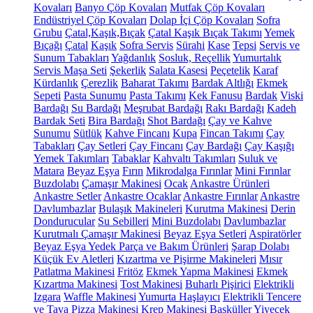
Kovaları
Banyo Çöp Kovaları
Mutfak Çöp Kovaları
Endüstriyel Çöp Kovaları
Dolap İçi Çöp Kovaları
Sofra
Grubu
Çatal,Kaşık,Bıçak
Çatal Kaşık Bıçak Takımı
Yemek
Bıçağı
Çatal
Kaşık
Sofra Servis
Sürahi
Kase
Tepsi
Servis ve
Sunum Tabakları
Yağdanlık
Sosluk, Reçellik
Yumurtalık
Servis Maşa Seti
Şekerlik
Salata Kasesi
Peçetelik
Karaf
Kürdanlık
Çerezlik
Baharat Takımı
Bardak Altlığı
Ekmek
Sepeti
Pasta Sunumu
Pasta Takımı
Kek Fanusu
Bardak
Viski
Bardağı
Su Bardağı
Meşrubat Bardağı
Rakı Bardağı
Kadeh
Bardak Seti
Bira Bardağı
Shot Bardağı
Çay ve Kahve
Sunumu
Sütlük
Kahve Fincanı
Kupa
Fincan Takımı
Çay
Tabakları
Çay Setleri
Çay Fincanı
Çay Bardağı
Çay Kaşığı
Yemek Takımları
Tabaklar
Kahvaltı Takımları
Suluk ve
Matara
Beyaz Eşya
Fırın
Mikrodalga Fırınlar
Mini Fırınlar
Buzdolabı
Çamaşır Makinesi
Ocak
Ankastre Ürünleri
Ankastre Setler
Ankastre Ocaklar
Ankastre Fırınlar
Ankastre
Davlumbazlar
Bulaşık Makineleri
Kurutma Makinesi
Derin
Dondurucular
Su Sebilleri
Mini Buzdolabı
Davlumbazlar
Kurutmalı Çamaşır Makinesi
Beyaz Eşya Setleri
Aspiratörler
Beyaz Eşya Yedek Parça ve Bakım Ürünleri
Şarap Dolabı
Küçük Ev Aletleri
Kızartma ve Pişirme Makineleri
Mısır
Patlatma Makinesi
Fritöz
Ekmek Yapma Makinesi
Ekmek
Kızartma Makinesi
Tost Makinesi
Buharlı Pişirici
Elektrikli
Izgara
Waffle Makinesi
Yumurta Haşlayıcı
Elektrikli Tencere
ve Tava
Pizza Makinesi
Krep Makinesi
Basküller
Yiyecek