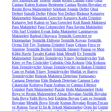
Sıvı Yapıştırıcılar
Tebeşir
Suluk
Resim Çantası
Pano
Okul
Çantası
Kalem Kutusu
Beslenme Çantası
Resim Boyaları ve
Resim Boya Malzemeleri
Selobant
Ajanda
Defter
Okul
Defteri
Spiralli Defter
Fihrist
Not Defteri
Bloknot
Kırtasiye
Malzemeleri
Masaüstü Gereçleri
Kırtasiye Kağıt Ürünleri
Kırtasiye Seti
Kalem ve Yazı Gereçleri
Koli Bandı Makinesi
Para Makineleri
Para Çekmeceleri
Para Sayma Makineleri
Ofis Sarf Ürünleri
Evrak İmha Makineleri
Laminasyon
Makineleri
Barkod Okuyucu
Temizlik Gereçleri ve
Ekipmanları
Temizlik Eldiveni
Temizlik Kovası
Temizlik,
Ovma Teli
Tüy Toplama Ürünleri
Faraş
Çekpas
Fırça ve
Süpürge
Temizlik Bezleri
Temizlik Süngeri
Paspas ve Mop
Kâğıt Havlu
Tuvalet Kağıdı
Islak Mendil
Ev Temizlik
Malzemeleri
Tuvalet Temizleyici
Yüzey Temizleyiciler
Yağ,
Kireç ve Pas Çözücüler
Çubuklu Oda Kokusu
Oda Kokusu
Halı Temizleyiciler
Ahşap Temizleyiciler ve Bakım Ürünleri
Cam ve Parlak Yüzey Temizleyiciler
Mutfak ve Banyo
Temizleyiciler
Bulaşık Makinesi Deterjanı
Yumuşatıcı
Çamaşır Deterjanı
Elde Bulaşık Deterjanı
Çamaşır Leke
Çıkarıcılar
Kolonya
Pazar Arabası ve Çantası
Eğlence
Ürünleri
Parti Malzemeleri
Puzzle
Hobi Malzemeleri
Hobi
Boya ve Resim Malzemeleri
Ahşap Boyaları
Akrilik Boyalar
Sulu Boya
Yağlı Boya Seti
Eskitme Boyası
Cam ve Seramik
Boyaları
Metalik Boya
Şövale
Kumaş Boyaları
Resim Fırçası
ve Rulosu
Tuval
El İşi & Tekstil Malzemeleri
Örgü İpi
Güpür