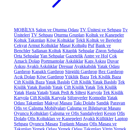
MOBİLYA
Salon ve Oturma Odası
TV Ünitesi ve Sehpası
Tv
Üniteleri
TV Sehpası
Oturma Grupları
Koltuk ve Kanepeler
Koltuk Takımları
Köşe Koltuklar
Tekli Koltuk ve Berjerler
Çekyat
Armut Koltuklar
Masaj Koltuğu
Puf
Bank ve
Benchler
Sallanan Koltuk
Kitaplık
Sehpalar
Zigon Sehpalar
Orta Sehpalar
Yan Sehpalar
Gazetelik
Antre ve Hol
Çok
Amaçlı Dolap
Portmantolar
Askılıklar
Kapı Askısı
Duvar
Askısı
Ayaklı Askılıklar
Dresuar
Ayakkabılık
Yatak Odası
Gardırop
Kapaklı Gardırop
Sürgülü Gardırop
Bez Gardırop
Açık Dolap
Köşe Gardırop
Yüklük
Baza
Tek Kişilik Baza
Çift Kişilik Baza
Yatak Başlığı
Çift Kişilik Yatak Başlığı
Tek
Kişilik Yatak Başlığı
Yatak
Çift Kişilik Yatak
Tek Kişilik
Yatak
Hasta Yatağı
Yatak Pedi & Şiltesi
Karyola
Tek Kişilik
Karyola
Çift Kişilik Karyola
Şifonyerler
Komodin
Yatak
Odası Takımları
Makyaj Masası
Takı Dolabı
Sandık
Paravan
Ofis ve Çalışma Mobilyaları
Çalışma ve Bilgisayar Masası
Oyuncu Koltukları
Çalışma ve Ofis Sandalyeleri
Keson
Ofis
Dolabı
Ofis Koltukları ve Kanepeleri
Ayaklı Küllükler
Laptop
Sehpası
Oyuncu Masası
Toplantı Masası
Ofis Masası ve
Takımları
Yemek Odası
Yemek Odası Takımları
Vitrin
Yemek