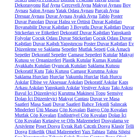
Dekorasyonu
Raf
Ayna
Çerçeveli Ayna
Makyaj Aynası
Boy
Aynası
Salon Aynası
Yatak Odası Aynası
Parçalı Ayna
Dresuar Aynası
Duvar Aynası
Ayaklı Ayna
Tablo
Poster
Duvar Panoları
Duvar Halısı ve Örtüsü
Duvar Kağıtları
Boyanabilir Duvar Kağıtları
3 Boyutlu Duvar Kağıtları
Duvar
Stickerları ve Etiketleri
Dekoratif Duvar Kağıtları
Yapışkanlı
Folyolar
Çocuk Odası Duvar Stickerları
Çocuk Odası Duvar
Kağıtları
Duvar Kağıdı Yapıştırıcısı
Poster Duvar Kağıtları
Ev
Düzenleme ve Saklama
Sepetler
Mutfak Sepeti
Çok Amaçlı
Sepetler
Dekoratif Sepetler
Çamaşır Sepetleri
Kutular
Makyaj
Kutusu ve Organizerleri
Plastik Kutular
Kumaş Kutular
Ayakkabı Kutuları
Oyuncak Kutuları
Saklama Kutusu
Dekoratif Kutu
Takı Kutusu
Çamaşır Kurutma Askısı
Saklama Hurçları
Hurçlar
Vakumlu Hurçlar
Halı Hurcu
Askılar
Elbise ve Aksesuar Askıları
Dekoratif Askılar
Kapı
Arkası Askıları
Yapışkanlı Askılar
Vestiyer Askısı
Takı Askısı
Bavul İçi Düzenleyici
Kurutma Makinesi Topu
Şemsiye
Dolap İçi Düzenleyici
Makyaj Çantası
Duvar ve Masa
Saatleri
Masa Saati
Duvar Saatleri
Bahçe Tekstili
Salıncak
Minderleri
Ütü Masası
Çöp Kovaları
Banyo Çöp Kovaları
Mutfak Çöp Kovaları
Endüstriyel Çöp Kovaları
Dolap İçi
Çöp Kovaları
Kırtasiye ve Ofis Malzemeleri
Dosyalama ve
Arşivleme
Poşet Dosya
Evrak Rafı
Çıtçıtlı Dosya
Klasör
Telli
Dosya
Etiketlik
Okul Malzemeleri
Yazı Tahtası
Tahta Silgisi