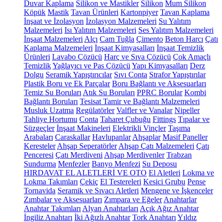
Duvar Kaplama
Silikon ve Mastikler
Silikon
Mum Silikon
Köpük
Mastik
Tavan Ürünleri
Kartonpiyer
Tavan Kaplama
İnşaat ve İzolasyon
İzolasyon Malzemeleri
Su Yalıtım
Malzemeleri
Isı Yalıtım Malzemeleri
Ses Yalıtım Malzemeleri
İnşaat Malzemeleri
Alçı
Cam Tuğla
Çimento
Beton Harcı
Çatı
Kaplama Malzemeleri
İnşaat Kimyasalları
İnşaat Temizlik
Ürünleri
Lavabo Çözücü
Harç ve Sıva Çözücü
Çok Amaçlı
Temizlik
Yağlayıcı ve Pas Çözücü
Yapı Kimyasalları
Derz
Dolgu
Seramik Yapıştırıcılar
Sıvı Conta
Strafor Yapıştırılar
Plastik Boru ve Ek Parçalar
Boru Bağlantı ve Aksesuarları
Temiz Su Boruları
Atık Su Boruları
PPRC Borular
Kombi
Bağlantı Boruları
Tesisat Tamir ve Bağlantı Malzemeleri
Musluk Uzatma
Regülatörler
Valfler ve Vanalar
Nipeller
Tahliye Hortumu
Conta
Taharet Çubuğu
Fittings
Tıpalar ve
Süzgeçler
İnşaat Makineleri
Elektrikli Vinçler
Taşıma
Arabaları
Caraskallar
Havlupanlar
Ahşaplar
Masif Paneller
Keresteler
Ahşap Seperatörler
Ahşap Çatı Malzemeleri
Çatı
Penceresi
Çatı Merdiveni
Ahşap Merdivenler
Trabzan
Sundurma
Menfezler
Banyo Menfezi
Su Deposu
HIRDAVAT EL ALETLERİ VE OTO
El Aletleri
Lokma ve
Lokma Takımları
Çekiç
El Testereleri
Kesici Grubu
Pense
Tornavida
Seramik ve Sıvacı Aletleri
Mengene ve İşkenceler
Zımbalar ve Aksesuarları
Zımpara ve Eğeler
Anahtarlar
Anahtar Takımları
Alyan Anahtarları
Açık Ağız Anahtar
İngiliz Anahtarı
İki Ağızlı Anahtar
Tork Anahtarı
Yıldız