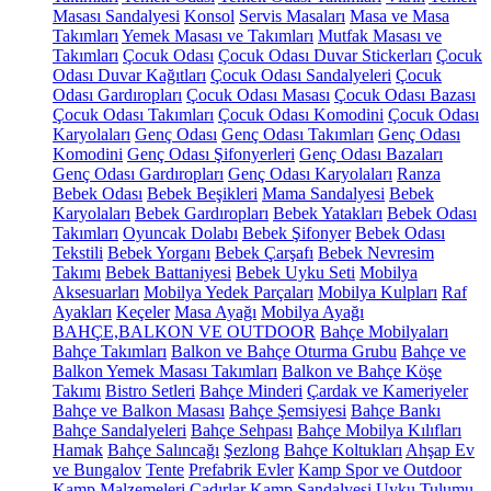
Masası Sandalyesi
Konsol
Servis Masaları
Masa ve Masa
Takımları
Yemek Masası ve Takımları
Mutfak Masası ve
Takımları
Çocuk Odası
Çocuk Odası Duvar Stickerları
Çocuk
Odası Duvar Kağıtları
Çocuk Odası Sandalyeleri
Çocuk
Odası Gardıropları
Çocuk Odası Masası
Çocuk Odası Bazası
Çocuk Odası Takımları
Çocuk Odası Komodini
Çocuk Odası
Karyolaları
Genç Odası
Genç Odası Takımları
Genç Odası
Komodini
Genç Odası Şifonyerleri
Genç Odası Bazaları
Genç Odası Gardıropları
Genç Odası Karyolaları
Ranza
Bebek Odası
Bebek Beşikleri
Mama Sandalyesi
Bebek
Karyolaları
Bebek Gardıropları
Bebek Yatakları
Bebek Odası
Takımları
Oyuncak Dolabı
Bebek Şifonyer
Bebek Odası
Tekstili
Bebek Yorganı
Bebek Çarşafı
Bebek Nevresim
Takımı
Bebek Battaniyesi
Bebek Uyku Seti
Mobilya
Aksesuarları
Mobilya Yedek Parçaları
Mobilya Kulpları
Raf
Ayakları
Keçeler
Masa Ayağı
Mobilya Ayağı
BAHÇE,BALKON VE OUTDOOR
Bahçe Mobilyaları
Bahçe Takımları
Balkon ve Bahçe Oturma Grubu
Bahçe ve
Balkon Yemek Masası Takımları
Balkon ve Bahçe Köşe
Takımı
Bistro Setleri
Bahçe Minderi
Çardak ve Kameriyeler
Bahçe ve Balkon Masası
Bahçe Şemsiyesi
Bahçe Bankı
Bahçe Sandalyeleri
Bahçe Sehpası
Bahçe Mobilya Kılıfları
Hamak
Bahçe Salıncağı
Şezlong
Bahçe Koltukları
Ahşap Ev
ve Bungalov
Tente
Prefabrik Evler
Kamp Spor ve Outdoor
Kamp Malzemeleri
Çadırlar
Kamp Sandalyesi
Uyku Tulumu