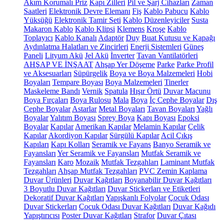
Akım Korumalı Priz
Kapı Zilleri
Pil ve Şarj Cihazları
Zaman
Saatleri
Elektronik Devre Elemanı
Fiş
Kablo Pabucu
Kablo
Yüksüğü
Elektronik Tamir Seti
Kablo Düzenleyiciler
Susta
Makaron Kablo
Kablo Klipsi
Klemens
Kroşe
Kablo
Toplayıcı
Kablo Kanalı
Adaptör
Duy
Buat Kutusu ve Kapağı
Aydınlatma Halatları ve Zincirleri
Enerji Sistemleri
Güneş
Paneli
Lityum Akü
Jel Akü
İnverter
Tavan Vantilatörleri
AHŞAP VE İNŞAAT
Ahşap Yer Döşeme
Parke
Parke Profil
ve Aksesuarları
Süpürgelik
Boya ve Boya Malzemeleri
Hobi
Boyaları
Tempare Boyası
Boya Malzemeleri
Tinerler
Maskeleme Bandı
Vernik
Spatula
Hışır Örtü
Duvar Macunu
Boya Fırçaları
Boya Rulosu
Mala
Boya
İç Cephe Boyalar
Dış
Cephe Boyalar
Astarlar
Metal Boyaları
Tavan Boyaları
Yağlı
Boyalar
Yalıtım Boyası
Sprey Boya
Kapı Boyası
Epoksi
Boyalar
Kapılar
Amerikan Kapılar
Melamin Kapılar
Çelik
Kapılar
Akordiyon Kapılar
Sürgülü Kapılar
Acil Çıkış
Kapıları
Kapı Kolları
Seramik ve Fayans
Banyo Seramik ve
Fayansları
Yer Seramik ve Fayansları
Mutfak Seramik ve
Fayansları
Karo
Mozaik
Mutfak Tezgahları
Laminant Mutfak
Tezgahları
Ahşap Mutfak Tezgahları
PVC Zemin Kaplama
Duvar Ürünleri
Duvar Kağıtları
Boyanabilir Duvar Kağıtları
3 Boyutlu Duvar Kağıtları
Duvar Stickerları ve Etiketleri
Dekoratif Duvar Kağıtları
Yapışkanlı Folyolar
Çocuk Odası
Duvar Stickerları
Çocuk Odası Duvar Kağıtları
Duvar Kağıdı
Yapıştırıcısı
Poster Duvar Kağıtları
Strafor
Duvar Çıtası