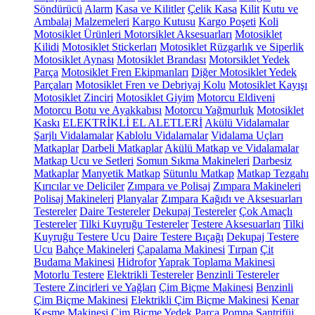
Söndürücü
Alarm
Kasa ve Kilitler
Çelik Kasa
Kilit
Kutu ve
Ambalaj Malzemeleri
Kargo Kutusu
Kargo Poşeti
Koli
Motosiklet Ürünleri
Motorsiklet Aksesuarları
Motosiklet
Kilidi
Motosiklet Stickerları
Motosiklet Rüzgarlık ve Siperlik
Motosiklet Aynası
Motosiklet Brandası
Motorsiklet Yedek
Parça
Motosiklet Fren Ekipmanları
Diğer Motosiklet Yedek
Parçaları
Motosiklet Fren ve Debriyaj Kolu
Motosiklet Kayışı
Motosiklet Zinciri
Motosiklet Giyim
Motorcu Eldiveni
Motorcu Botu ve Ayakkabısı
Motorcu Yağmurluk
Motosiklet
Kaskı
ELEKTRİKLİ EL ALETLERİ
Akülü Vidalamalar
Şarjlı Vidalamalar
Kablolu Vidalamalar
Vidalama Uçları
Matkaplar
Darbeli Matkaplar
Akülü Matkap ve Vidalamalar
Matkap Ucu ve Setleri
Somun Sıkma Makineleri
Darbesiz
Matkaplar
Manyetik Matkap
Sütunlu Matkap
Matkap Tezgahı
Kırıcılar ve Deliciler
Zımpara ve Polisaj
Zımpara Makineleri
Polisaj Makineleri
Planyalar
Zımpara Kağıdı ve Aksesuarları
Testereler
Daire Testereler
Dekupaj Testereler
Çok Amaçlı
Testereler
Tilki Kuyruğu Testereler
Testere Aksesuarları
Tilki
Kuyruğu Testere Ucu
Daire Testere Bıçağı
Dekupaj Testere
Ucu
Bahçe Makineleri
Çapalama Makinesi
Tırpan
Çit
Budama Makinesi
Hidrofor
Yaprak Toplama Makinesi
Motorlu Testere
Elektrikli Testereler
Benzinli Testereler
Testere Zincirleri ve Yağları
Çim Biçme Makinesi
Benzinli
Çim Biçme Makinesi
Elektrikli Çim Biçme Makinesi
Kenar
Kesme Makinesi
Çim Biçme Yedek Parça
Pompa
Santrifüj