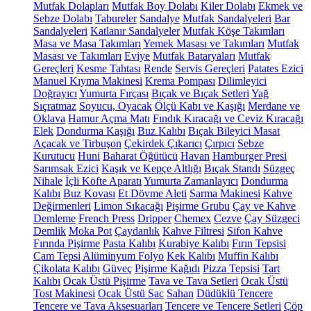
Mutfak Dolapları
Mutfak Boy Dolabı
Kiler Dolabı
Ekmek ve
Sebze Dolabı
Tabureler
Sandalye
Mutfak Sandalyeleri
Bar
Sandalyeleri
Katlanır Sandalyeler
Mutfak Köşe Takımları
Masa ve Masa Takımları
Yemek Masası ve Takımları
Mutfak
Masası ve Takımları
Eviye
Mutfak Bataryaları
Mutfak
Gereçleri
Kesme Tahtası
Rende
Servis Gereçleri
Patates Ezici
Manuel Kıyma Makinesi
Krema Pompası
Dilimleyici
Doğrayıcı
Yumurta Fırçası
Bıçak ve Bıçak Setleri
Yağ
Sıçratmaz
Soyucu, Oyacak
Ölçü Kabı ve Kaşığı
Merdane ve
Oklava
Hamur Açma Matı
Fındık Kıracağı ve Ceviz Kıracağı
Elek
Dondurma Kaşığı
Buz Kalıbı
Bıçak Bileyici Masat
Açacak ve Tirbuşon
Çekirdek Çıkarıcı
Çırpıcı
Sebze
Kurutucu
Huni
Baharat Öğütücü
Havan
Hamburger Presi
Sarımsak Ezici
Kaşık ve Kepçe Altlığı
Bıçak Standı
Süzgeç
Nihale
İçli Köfte Aparatı
Yumurta Zamanlayıcı
Dondurma
Kalıbı
Buz Kovası
Et Dövme Aleti
Sarma Makinesi
Kahve
Değirmenleri
Limon Sıkacağı
Pişirme Grubu
Çay ve Kahve
Demleme
French Press
Dripper
Chemex
Cezve
Çay Süzgeci
Demlik
Moka Pot
Çaydanlık
Kahve Filtresi
Sifon Kahve
Fırında Pişirme
Pasta Kalıbı
Kurabiye Kalıbı
Fırın Tepsisi
Cam Tepsi
Alüminyum Folyo
Kek Kalıbı
Muffin Kalıbı
Çikolata Kalıbı
Güveç
Pişirme Kağıdı
Pizza Tepsisi
Tart
Kalıbı
Ocak Üstü Pişirme
Tava ve Tava Setleri
Ocak Üstü
Tost Makinesi
Ocak Üstü Sac
Sahan
Düdüklü Tencere
Tencere ve Tava Aksesuarları
Tencere ve Tencere Setleri
Çöp