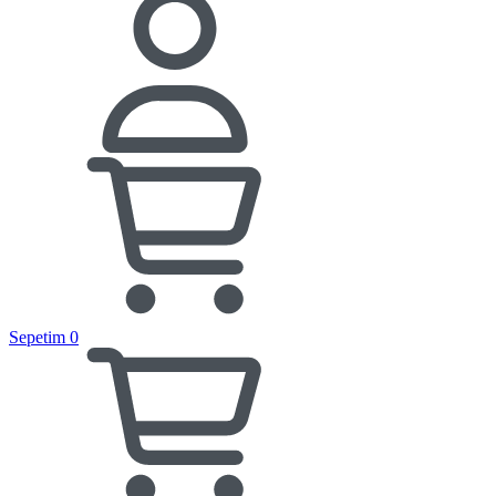
Sepetim
0