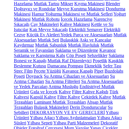
Hazırlama
Mutfak Tartısı
Mikser
Kıyma Makinesi
Blender
Doğrayıcı ve Rondolar
Meyve Kurutma Makinesi
Dondurma
Makinesi
Hamur Yoğurma Makinesi ve Mutfak Şefleri
Yoğurt
Makinesi
Mutfak Robotu
İçecek Hazırlama
Narenciye
Sıkacağı
Çay Makineleri
Kahve Makinesi
Kettle ve Su
Isıtıcılar
Katı Meyve Sıkacağı
Elektrikli Semaver
Elektrikli
Cezve
Küçük Ev Aletleri Yedek Parça ve Aksesuarları
Mutfak
Aksesuarları
Mutfak Seti
Bulaşıklık
Askı ve Kancalar
Kaydırmaz
Mutfak Sabunluk
Mutfak Havluluk
Mutfak
Seramik ve Fayansları
Saklama ve Düzenleme
Kavanoz
Saklama ve Karıştırma Kabı
Çöp Poşeti
Sebzelikler
Saklama
Bonesi ve Kapağı
Mutfak Raf Düzenleyici
Poşetlik
Kaşıklık
Beslenme Kutusu
Damacana Pompası
Ekmeklik
Sefer Tası
Streç Film
Peçete Yüzüğü
Kavanoz Kapağı
Pipet
Buzdolabı
Poşeti
Doypack
Su Arıtma Cihazları ve Aksesuarları
Su
Arıtma Cihazları
Su Arıtma Filtreleri
Su Arıtma Aksesuarları
ve Yedek Parçaları
Arıtma Musluğu
Endüstriyel Mutfak
Ürünleri
Gıda ve İçecek
Kahve
Filtre Kahve Kağıdı
Türk
Kahvesi
Kapsül Kahve
Filtre Kahve
Çekirdek Kahve
Mutfak
Tezgahları
Laminant Mutfak Tezgahları
Ahşap Mutfak
Tezgahları
Bulaşık Makineleri
Derin Dondurucular
Su
Sebilleri
DEKORASYON VE EV GEREÇLERİ
Yılbaşı
Ürünleri
Yılbaşı Ağacı
Yılbaşı Aydınlatmaları
Yılbaşı Ağacı
Süsleri
Yılbaşı Sepeti
Yılbaşı Parti Malzemeleri
Dekoratif
Objeler
Fotoğraf Çerçevesi
Mum
Vazolar
Yapay Çiçekler