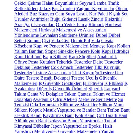
Çekici
Çekme Halatı
Boyunluklar
Seyyar Lamba
Trafik
Reflektörleri
Takoz
Kış Ürünleri
Yağmur Kaydırıcılar
Ölçüm
Aletleri
Buz Kazıyıcı
Cam Suyu
Lastik Kar Paleti
Kışlık Set
Ürünler
Antifrizler
Buğu Giderici
Lastik Zinciri
Elektrikli
Araç Şarj İstasyonları
Oto Yedek Parça
Römork
Hırdavat
Malzemeleri
Hırdavat Malzemesi ve Aksesuarları
Yönlendirme Levhaları
Sabitleme Ürünleri
Dübel
Dübel
Setleri
Somun
Çivi
Vida-Çivi
Demir Pul
Vida
Civata
Köşebent
Kapı ve Pencere Malzemeleri
Menteşe
Kapı Kolları
Yalıtım Bantları
Stoper
Sineklik
Pencere Kolu
Kapı Hidroliği
Kapı Dürbünü
Kapı Kilitleri
Kapı Sürgüleri
Anahtarlık
Gönye
Posta Kutuları
Tekerlek
Testereler
Daire Testereler
Dekupaj Testereler
Çok Amaçlı Testereler
Tilki Kuyruğu
Testereler
Testere Aksesuarları
Tilki Kuyruğu Testere Ucu
Daire Testere Bıçağı
Dekupaj Testere Ucu
İş Güvenlik
Malzemeleri
İş Güvenlik Gözlükleri
İş Eldiveni
İş Elbisesi
İş
Ayakkabısı
Diğer İş Güvenlik Ürünleri
Siperlik
Lanyard
Takım Çanta Ve Dolapları
Takım Çantası
Takım ve Hizmet
Dolapları
Avadanlık
Ölçü Aletleri
Metre ve Şerit Metre
Su
Terazisi
Oda Termostatı
Silikon ve Mastikler
Silikon
Mum
Silikon
Köpük
Mastik
Yapıştırıcı ve Bantlar
Bant
Teflon Bant
Elektrik Bandı
Kaydırmaz Bant
Koli Bandı
Çift Taraflı Bant
Alüminyum Bant
İzolasyon Bandı
Yapıştırıcılar
Tutkal
Kimyasal Dübeller
Japon Yapıştırıcıları
Epoksi
Hızlı
Yapıştırıcı
Merdivenler
Güvenlik Malzemeleri
Yangın