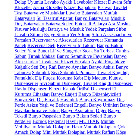
Dolap Uyumlu Lavabo
Ayaklı Lavabolar
Klozet
Duvara Sıfır
Klozetler
Asma Klozetler
Klozet Kapakları
Pisuvar
Tuvalet
Taşı
Batarya ve Musluklar
Lavabo Bataryaları
Mutfak
Bataryaları
Su Tasarruf Aparatı
Banyo Bataryaları
Musluk
Duş Bataryaları
Batarya Setleri
Fotoselli Batarya
Ara Musluk
Pisuvar Musluğu
Batarya ve Musluk Yedek Parçaları
Sifon
Lavabo Sifonu
Eviye Sifonu
Yer Sifonu
Sifon Aksesuarları ve
Parçaları
Rezervuar ve Aksesuarları
Rezervuar Kumanda
Paneli
Rezervuar Seti
Rezervuar İç Takımı
Banyo Bakım
Setleri
Yara Bandı
Lif ve Süngerler
Sıcak Su Torbası
Cımbız
Sabun
Tırnak Makası
Banyo Seramik ve Fayansları
Banyo
Aksesuarları
Tuvalet ve Klozet Fırçaları
Ayaklı Fırçalık ve
Kağıtlık Seti
Duş Rafı
Banyo Aynaları
Banyo Askısı
Banyo
Taburesi
Sabunluk
Sıvı Sabunluk Pompası
Tuvalet Kağıtlığı
Pamukluk
Diş Fırçası Koruma Kabı
Diş Macunu Kutusu
Dispenserler
Sıvı Sabun Dispenseri
Tuvalet Kağıdı Dispenseri
Havlu Dispenseri
Klozet Kapak Örtüsü Dispenseri
El
Kurutma Cihazları
Banyo Etajeri
Banyo Düzenleyicileri
Banyo Seti
Diş Fırçalık
Havluluk
Banyo Kaydırmazı
Duş
Perde Askısı
Yaşlı ve Bedensel Engelli Banyo Ürünleri
Banyo
Havalandırma ve Isıtma
Banyo Aspiratörü
Diğer
Banyo
Tekstil
Banyo Paspasları
Banyo Bakım Setleri
Banyo
Perdeleri
Bornoz
Peştemal
Havlu
MUTFAK
Mutfak
Mobilyaları
Mutfak Dolapları
Hazır Mutfak Dolapları
Çok
Amaçlı Dolap
Mini Mutfak Dolapları
Mutfak Rafları
Köşe