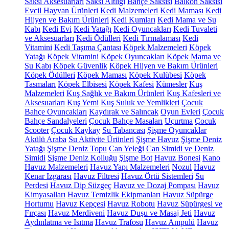
Saksı Aksesuarları
Saksı Altlığı
Bahçe Saksısı
Balkon Saksısı
Evcil Hayvan Ürünleri
Kedi Malzemeleri
Kedi Maması
Kedi
Hijyen ve Bakım Ürünleri
Kedi Kumları
Kedi Mama ve Su
Kabı
Kedi Evi
Kedi Yatağı
Kedi Oyuncakları
Kedi Tuvaleti
ve Aksesuarları
Kedi Ödülleri
Kedi Tırmalaması
Kedi
Vitamini
Kedi Taşıma Çantası
Köpek Malzemeleri
Köpek
Yatağı
Köpek Vitamini
Köpek Oyuncakları
Köpek Mama ve
Su Kabı
Köpek Güvenlik
Köpek Hijyen ve Bakım Ürünleri
Köpek Ödülleri
Köpek Maması
Köpek Kulübesi
Köpek
Tasmaları
Köpek Elbisesi
Köpek Kafesi
Kümesler
Kuş
Malzemeleri
Kuş Sağlık ve Bakım Ürünleri
Kuş Kafesleri ve
Aksesuarları
Kuş Yemi
Kuş Suluk ve Yemlikleri
Çocuk
Bahçe Oyuncakları
Kaydırak ve Salıncak
Oyun Evleri
Çocuk
Bahçe Sandalyeleri
Çocuk Bahçe Masaları
Uçurtma
Çocuk
Scooter
Çocuk Kaykay
Su Tabancası
Şişme Oyuncaklar
Akülü Araba
Su Aktivite Ürünleri
Şişme Havuz
Şişme Deniz
Yatağı
Şişme Deniz Topu
Can Yeleği
Can Simidi ve Deniz
Simidi
Şişme Deniz Kolluğu
Şişme Bot
Havuz Bonesi
Kano
Havuz Malzemeleri
Havuz Yapı Malzemeleri
Nozul
Havuz
Kenar Izgarası
Havuz Filtresi
Havuz Örtü Sistemleri
Su
Perdesi
Havuz Dip Süzgeç
Havuz ve Dozaj Pompası
Havuz
Kimyasalları
Havuz Temizlik Ekipmanları
Havuz Süpürge
Hortumu
Havuz Kepçesi
Havuz Robotu
Havuz Süpürgesi ve
Fırçası
Havuz Merdiveni
Havuz Duşu ve Masaj Jeti
Havuz
Aydınlatma ve Isıtma
Havuz Trafosu
Havuz Ampulü
Havuz