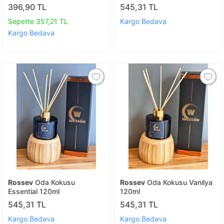
100ml. - Okaliptus, Lavanta
396,90 TL
545,31 TL
Sepette 357,21 TL
Kargo Bedava
Kargo Bedava
Rossev
Oda Kokusu
Rossev
Oda Kokusu Vanilya
Essential 120ml
120ml
545,31 TL
545,31 TL
Kargo Bedava
Kargo Bedava