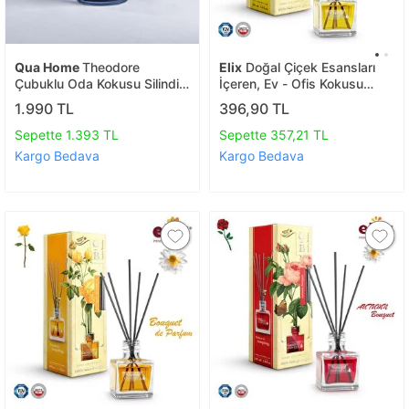
Qua Home
Theodore
Elix
Doğal Çiçek Esansları
Çubuklu Oda Kokusu Silindir
İçeren, Ev - Ofis Kokusu
Şişe Lacivert 250 Ml
100ml. - Bergamot,
1.990 TL
396,90 TL
Gardenya
Sepette 1.393 TL
Sepette 357,21 TL
Kargo Bedava
Kargo Bedava