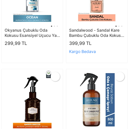
Okyanus Çubuklu Oda
Sandalwood - Sandal Kare
Kokusu Esansiyel Uçucu Yağ
Bambu Çubuklu Oda Kokusu
Ocean 50ml
100ml
299,99 TL
399,99 TL
Kargo Bedava