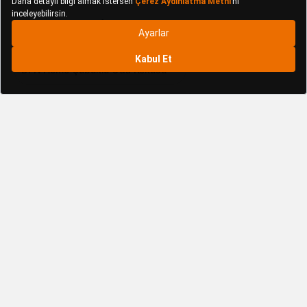
Bunlar da İlginizi Çekebilir
DFN Home Çubuklu Oda Kokusu
DFN Home Ev Temizlik Malzemeleri
Elix Çubuklu Oda Kokusu
Elix Ev Temizlik Malzemeleri
Qua Home Çubuklu Oda Kokusu
Qua Home Ev Temizlik Malzemeleri
Rossev Çubuklu Oda Kokusu