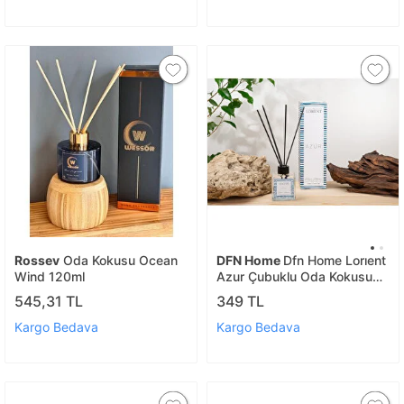
Rossev
Oda Kokusu Ocean
DFN Home
Dfn Home Lorıent
Wind 120ml
Azur Çubuklu Oda Kokusu
100ml
545,31 TL
349 TL
Kargo Bedava
Kargo Bedava