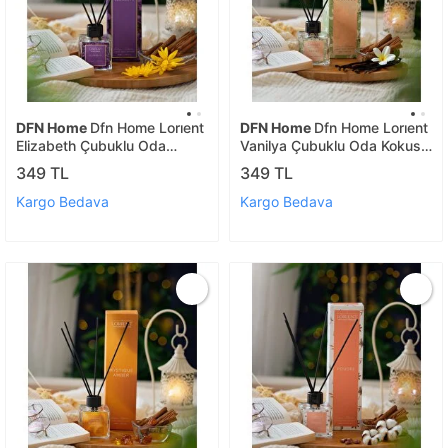
DFN Home
Dfn Home Lorıent
DFN Home
Dfn Home Lorıent
Elizabeth Çubuklu Oda
Vanilya Çubuklu Oda Kokusu
Kokusu 100 Ml Çiçek
100 Ml Vanilya Aromalı
349 TL
349 TL
Kargo Bedava
Kargo Bedava