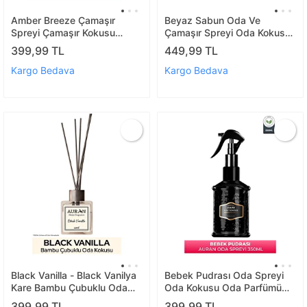
Amber Breeze Çamaşır
Beyaz Sabun Oda Ve
Spreyi Çamaşır Kokusu
Çamaşır Spreyi Oda Kokusu
Çamaşır Parfümü Kalıcı
Room Spray Oda Spreyi
399,99 TL
449,99 TL
Premium Fabric Spray 350ml
Room Spray 500ml
Kargo Bedava
Kargo Bedava
Black Vanilla - Black Vanilya
Bebek Pudrası Oda Spreyi
Kare Bambu Çubuklu Oda
Oda Kokusu Oda Parfümü
Kokusu 100ml
Kalıcı Oda Kokusu Baby
399,99 TL
399,99 TL