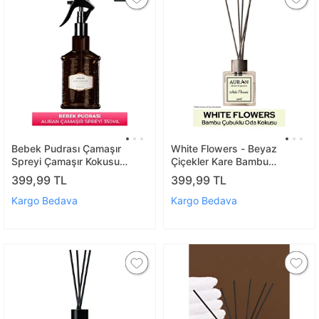
Bebek Pudrası Çamaşır
White Flowers - Beyaz
Spreyi Çamaşır Kokusu
Çiçekler Kare Bambu
Çamaşır Parfümü Kalıcı Baby
Çubuklu Oda Kokusu 100ml
399,99 TL
399,99 TL
Powder Fabric Spray 350ml
Kargo Bedava
Kargo Bedava