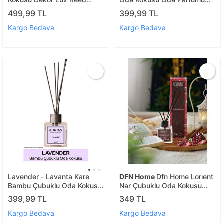
Diffuser 100ml
Kalıcı Oda Kokusu Premium
499,99 TL
399,99 TL
Room Spray 350ml
Kargo Bedava
Kargo Bedava
Lavender - Lavanta Kare
DFN Home
Dfn Home Lorıent
Bambu Çubuklu Oda Kokusu
Nar Çubuklu Oda Kokusu
100ml
100 Ml
399,99 TL
349 TL
Kargo Bedava
Kargo Bedava