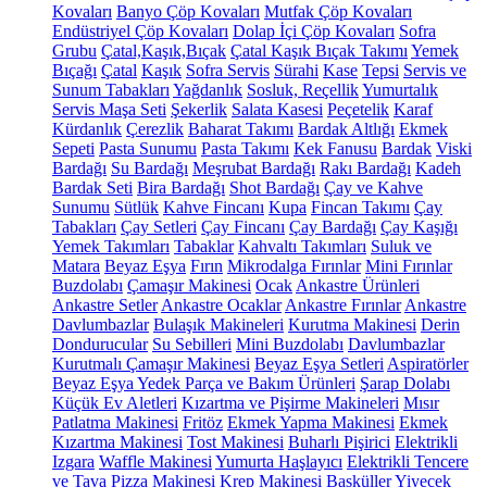
Kovaları
Banyo Çöp Kovaları
Mutfak Çöp Kovaları
Endüstriyel Çöp Kovaları
Dolap İçi Çöp Kovaları
Sofra
Grubu
Çatal,Kaşık,Bıçak
Çatal Kaşık Bıçak Takımı
Yemek
Bıçağı
Çatal
Kaşık
Sofra Servis
Sürahi
Kase
Tepsi
Servis ve
Sunum Tabakları
Yağdanlık
Sosluk, Reçellik
Yumurtalık
Servis Maşa Seti
Şekerlik
Salata Kasesi
Peçetelik
Karaf
Kürdanlık
Çerezlik
Baharat Takımı
Bardak Altlığı
Ekmek
Sepeti
Pasta Sunumu
Pasta Takımı
Kek Fanusu
Bardak
Viski
Bardağı
Su Bardağı
Meşrubat Bardağı
Rakı Bardağı
Kadeh
Bardak Seti
Bira Bardağı
Shot Bardağı
Çay ve Kahve
Sunumu
Sütlük
Kahve Fincanı
Kupa
Fincan Takımı
Çay
Tabakları
Çay Setleri
Çay Fincanı
Çay Bardağı
Çay Kaşığı
Yemek Takımları
Tabaklar
Kahvaltı Takımları
Suluk ve
Matara
Beyaz Eşya
Fırın
Mikrodalga Fırınlar
Mini Fırınlar
Buzdolabı
Çamaşır Makinesi
Ocak
Ankastre Ürünleri
Ankastre Setler
Ankastre Ocaklar
Ankastre Fırınlar
Ankastre
Davlumbazlar
Bulaşık Makineleri
Kurutma Makinesi
Derin
Dondurucular
Su Sebilleri
Mini Buzdolabı
Davlumbazlar
Kurutmalı Çamaşır Makinesi
Beyaz Eşya Setleri
Aspiratörler
Beyaz Eşya Yedek Parça ve Bakım Ürünleri
Şarap Dolabı
Küçük Ev Aletleri
Kızartma ve Pişirme Makineleri
Mısır
Patlatma Makinesi
Fritöz
Ekmek Yapma Makinesi
Ekmek
Kızartma Makinesi
Tost Makinesi
Buharlı Pişirici
Elektrikli
Izgara
Waffle Makinesi
Yumurta Haşlayıcı
Elektrikli Tencere
ve Tava
Pizza Makinesi
Krep Makinesi
Basküller
Yiyecek