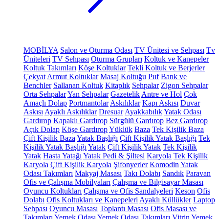
MOBİLYA
Salon ve Oturma Odası
TV Ünitesi ve Sehpası
Tv
Üniteleri
TV Sehpası
Oturma Grupları
Koltuk ve Kanepeler
Koltuk Takımları
Köşe Koltuklar
Tekli Koltuk ve Berjerler
Çekyat
Armut Koltuklar
Masaj Koltuğu
Puf
Bank ve
Benchler
Sallanan Koltuk
Kitaplık
Sehpalar
Zigon Sehpalar
Orta Sehpalar
Yan Sehpalar
Gazetelik
Antre ve Hol
Çok
Amaçlı Dolap
Portmantolar
Askılıklar
Kapı Askısı
Duvar
Askısı
Ayaklı Askılıklar
Dresuar
Ayakkabılık
Yatak Odası
Gardırop
Kapaklı Gardırop
Sürgülü Gardırop
Bez Gardırop
Açık Dolap
Köşe Gardırop
Yüklük
Baza
Tek Kişilik Baza
Çift Kişilik Baza
Yatak Başlığı
Çift Kişilik Yatak Başlığı
Tek
Kişilik Yatak Başlığı
Yatak
Çift Kişilik Yatak
Tek Kişilik
Yatak
Hasta Yatağı
Yatak Pedi & Şiltesi
Karyola
Tek Kişilik
Karyola
Çift Kişilik Karyola
Şifonyerler
Komodin
Yatak
Odası Takımları
Makyaj Masası
Takı Dolabı
Sandık
Paravan
Ofis ve Çalışma Mobilyaları
Çalışma ve Bilgisayar Masası
Oyuncu Koltukları
Çalışma ve Ofis Sandalyeleri
Keson
Ofis
Dolabı
Ofis Koltukları ve Kanepeleri
Ayaklı Küllükler
Laptop
Sehpası
Oyuncu Masası
Toplantı Masası
Ofis Masası ve
Takımları
Yemek Odası
Yemek Odası Takımları
Vitrin
Yemek