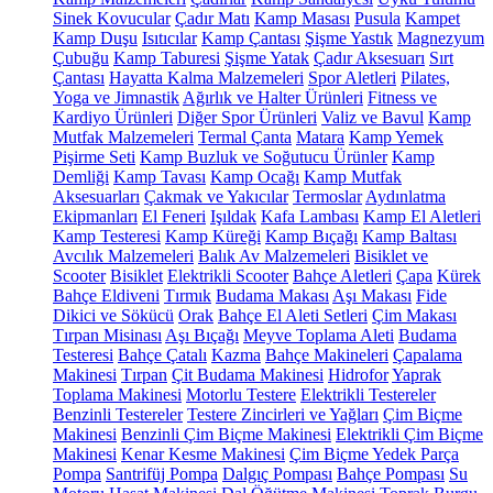
Sinek Kovucular
Çadır Matı
Kamp Masası
Pusula
Kampet
Kamp Duşu
Isıtıcılar
Kamp Çantası
Şişme Yastık
Magnezyum
Çubuğu
Kamp Taburesi
Şişme Yatak
Çadır Aksesuarı
Sırt
Çantası
Hayatta Kalma Malzemeleri
Spor Aletleri
Pilates,
Yoga ve Jimnastik
Ağırlık ve Halter Ürünleri
Fitness ve
Kardiyo Ürünleri
Diğer Spor Ürünleri
Valiz ve Bavul
Kamp
Mutfak Malzemeleri
Termal Çanta
Matara
Kamp Yemek
Pişirme Seti
Kamp Buzluk ve Soğutucu Ürünler
Kamp
Demliği
Kamp Tavası
Kamp Ocağı
Kamp Mutfak
Aksesuarları
Çakmak ve Yakıcılar
Termoslar
Aydınlatma
Ekipmanları
El Feneri
Işıldak
Kafa Lambası
Kamp El Aletleri
Kamp Testeresi
Kamp Küreği
Kamp Bıçağı
Kamp Baltası
Avcılık Malzemeleri
Balık Av Malzemeleri
Bisiklet ve
Scooter
Bisiklet
Elektrikli Scooter
Bahçe Aletleri
Çapa
Kürek
Bahçe Eldiveni
Tırmık
Budama Makası
Aşı Makası
Fide
Dikici ve Sökücü
Orak
Bahçe El Aleti Setleri
Çim Makası
Tırpan Misinası
Aşı Bıçağı
Meyve Toplama Aleti
Budama
Testeresi
Bahçe Çatalı
Kazma
Bahçe Makineleri
Çapalama
Makinesi
Tırpan
Çit Budama Makinesi
Hidrofor
Yaprak
Toplama Makinesi
Motorlu Testere
Elektrikli Testereler
Benzinli Testereler
Testere Zincirleri ve Yağları
Çim Biçme
Makinesi
Benzinli Çim Biçme Makinesi
Elektrikli Çim Biçme
Makinesi
Kenar Kesme Makinesi
Çim Biçme Yedek Parça
Pompa
Santrifüj Pompa
Dalgıç Pompası
Bahçe Pompası
Su