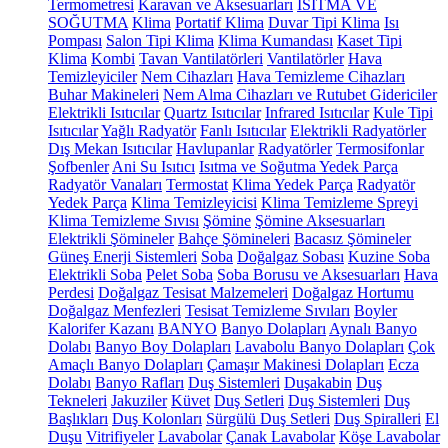
Termometresi
Karavan ve Aksesuarları
ISITMA VE
SOĞUTMA
Klima
Portatif Klima
Duvar Tipi Klima
Isı
Pompası
Salon Tipi Klima
Klima Kumandası
Kaset Tipi
Klima
Kombi
Tavan Vantilatörleri
Vantilatörler
Hava
Temizleyiciler
Nem Cihazları
Hava Temizleme Cihazları
Buhar Makineleri
Nem Alma Cihazları ve Rutubet Gidericiler
Elektrikli Isıtıcılar
Quartz Isıtıcılar
Infrared Isıtıcılar
Kule Tipi
Isıtıcılar
Yağlı Radyatör
Fanlı Isıtıcılar
Elektrikli Radyatörler
Dış Mekan Isıtıcılar
Havlupanlar
Radyatörler
Termosifonlar
Şofbenler
Ani Su Isıtıcı
Isıtma ve Soğutma Yedek Parça
Radyatör Vanaları
Termostat
Klima Yedek Parça
Radyatör
Yedek Parça
Klima Temizleyicisi
Klima Temizleme Spreyi
Klima Temizleme Sıvısı
Şömine
Şömine Aksesuarları
Elektrikli Şömineler
Bahçe Şömineleri
Bacasız Şömineler
Güneş Enerji Sistemleri
Soba
Doğalgaz Sobası
Kuzine Soba
Elektrikli Soba
Pelet Soba
Soba Borusu ve Aksesuarları
Hava
Perdesi
Doğalgaz Tesisat Malzemeleri
Doğalgaz Hortumu
Doğalgaz Menfezleri
Tesisat Temizleme Sıvıları
Boyler
Kalorifer Kazanı
BANYO
Banyo Dolapları
Aynalı Banyo
Dolabı
Banyo Boy Dolapları
Lavabolu Banyo Dolapları
Çok
Amaçlı Banyo Dolapları
Çamaşır Makinesi Dolapları
Ecza
Dolabı
Banyo Rafları
Duş Sistemleri
Duşakabin
Duş
Tekneleri
Jakuziler
Küvet
Duş Setleri
Duş Sistemleri
Duş
Başlıkları
Duş Kolonları
Sürgülü Duş Setleri
Duş Spiralleri
El
Duşu
Vitrifiyeler
Lavabolar
Çanak Lavabolar
Köşe Lavabolar