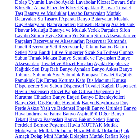
Dolap Uyumlu Lavabo
Ayaklı Lavabolar
Klozet
Duvara Sıfır
Klozetler
Asma Klozetler
Klozet Kapakları
Pisuvar
Tuvalet
Taşı
Batarya ve Musluklar
Lavabo Bataryaları
Mutfak
Bataryaları
Su Tasarruf Aparatı
Banyo Bataryaları
Musluk
Duş Bataryaları
Batarya Setleri
Fotoselli Batarya
Ara Musluk
Pisuvar Musluğu
Batarya ve Musluk Yedek Parçaları
Sifon
Lavabo Sifonu
Eviye Sifonu
Yer Sifonu
Sifon Aksesuarları ve
Parçaları
Rezervuar ve Aksesuarları
Rezervuar Kumanda
Paneli
Rezervuar Seti
Rezervuar İç Takımı
Banyo Bakım
Setleri
Yara Bandı
Lif ve Süngerler
Sıcak Su Torbası
Cımbız
Sabun
Tırnak Makası
Banyo Seramik ve Fayansları
Banyo
Aksesuarları
Tuvalet ve Klozet Fırçaları
Ayaklı Fırçalık ve
Kağıtlık Seti
Duş Rafı
Banyo Aynaları
Banyo Askısı
Banyo
Taburesi
Sabunluk
Sıvı Sabunluk Pompası
Tuvalet Kağıtlığı
Pamukluk
Diş Fırçası Koruma Kabı
Diş Macunu Kutusu
Dispenserler
Sıvı Sabun Dispenseri
Tuvalet Kağıdı Dispenseri
Havlu Dispenseri
Klozet Kapak Örtüsü Dispenseri
El
Kurutma Cihazları
Banyo Etajeri
Banyo Düzenleyicileri
Banyo Seti
Diş Fırçalık
Havluluk
Banyo Kaydırmazı
Duş
Perde Askısı
Yaşlı ve Bedensel Engelli Banyo Ürünleri
Banyo
Havalandırma ve Isıtma
Banyo Aspiratörü
Diğer
Banyo
Tekstil
Banyo Paspasları
Banyo Bakım Setleri
Banyo
Perdeleri
Bornoz
Peştemal
Havlu
MUTFAK
Mutfak
Mobilyaları
Mutfak Dolapları
Hazır Mutfak Dolapları
Çok
Amaçlı Dolap
Mini Mutfak Dolapları
Mutfak Rafları
Köşe