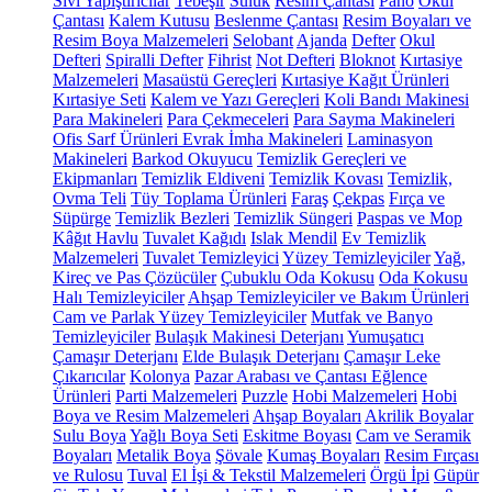
Sıvı Yapıştırıcılar
Tebeşir
Suluk
Resim Çantası
Pano
Okul
Çantası
Kalem Kutusu
Beslenme Çantası
Resim Boyaları ve
Resim Boya Malzemeleri
Selobant
Ajanda
Defter
Okul
Defteri
Spiralli Defter
Fihrist
Not Defteri
Bloknot
Kırtasiye
Malzemeleri
Masaüstü Gereçleri
Kırtasiye Kağıt Ürünleri
Kırtasiye Seti
Kalem ve Yazı Gereçleri
Koli Bandı Makinesi
Para Makineleri
Para Çekmeceleri
Para Sayma Makineleri
Ofis Sarf Ürünleri
Evrak İmha Makineleri
Laminasyon
Makineleri
Barkod Okuyucu
Temizlik Gereçleri ve
Ekipmanları
Temizlik Eldiveni
Temizlik Kovası
Temizlik,
Ovma Teli
Tüy Toplama Ürünleri
Faraş
Çekpas
Fırça ve
Süpürge
Temizlik Bezleri
Temizlik Süngeri
Paspas ve Mop
Kâğıt Havlu
Tuvalet Kağıdı
Islak Mendil
Ev Temizlik
Malzemeleri
Tuvalet Temizleyici
Yüzey Temizleyiciler
Yağ,
Kireç ve Pas Çözücüler
Çubuklu Oda Kokusu
Oda Kokusu
Halı Temizleyiciler
Ahşap Temizleyiciler ve Bakım Ürünleri
Cam ve Parlak Yüzey Temizleyiciler
Mutfak ve Banyo
Temizleyiciler
Bulaşık Makinesi Deterjanı
Yumuşatıcı
Çamaşır Deterjanı
Elde Bulaşık Deterjanı
Çamaşır Leke
Çıkarıcılar
Kolonya
Pazar Arabası ve Çantası
Eğlence
Ürünleri
Parti Malzemeleri
Puzzle
Hobi Malzemeleri
Hobi
Boya ve Resim Malzemeleri
Ahşap Boyaları
Akrilik Boyalar
Sulu Boya
Yağlı Boya Seti
Eskitme Boyası
Cam ve Seramik
Boyaları
Metalik Boya
Şövale
Kumaş Boyaları
Resim Fırçası
ve Rulosu
Tuval
El İşi & Tekstil Malzemeleri
Örgü İpi
Güpür