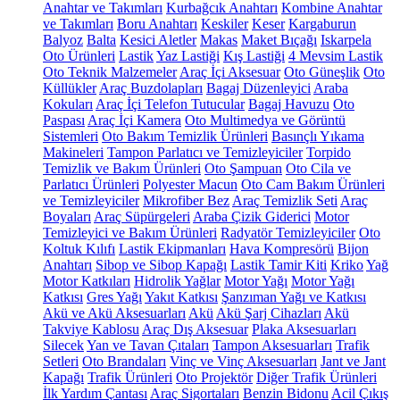
Anahtar ve Takımları
Kurbağcık Anahtarı
Kombine Anahtar
ve Takımları
Boru Anahtarı
Keskiler
Keser
Kargaburun
Balyoz
Balta
Kesici Aletler
Makas
Maket Bıçağı
Iskarpela
Oto Ürünleri
Lastik
Yaz Lastiği
Kış Lastiği
4 Mevsim Lastik
Oto Teknik Malzemeler
Araç İçi Aksesuar
Oto Güneşlik
Oto
Küllükler
Araç Buzdolapları
Bagaj Düzenleyici
Araba
Kokuları
Araç İçi Telefon Tutucular
Bagaj Havuzu
Oto
Paspası
Araç İçi Kamera
Oto Multimedya ve Görüntü
Sistemleri
Oto Bakım Temizlik Ürünleri
Basınçlı Yıkama
Makineleri
Tampon Parlatıcı ve Temizleyiciler
Torpido
Temizlik ve Bakım Ürünleri
Oto Şampuan
Oto Cila ve
Parlatıcı Ürünleri
Polyester Macun
Oto Cam Bakım Ürünleri
ve Temizleyiciler
Mikrofiber Bez
Araç Temizlik Seti
Araç
Boyaları
Araç Süpürgeleri
Araba Çizik Giderici
Motor
Temizleyici ve Bakım Ürünleri
Radyatör Temizleyiciler
Oto
Koltuk Kılıfı
Lastik Ekipmanları
Hava Kompresörü
Bijon
Anahtarı
Sibop ve Sibop Kapağı
Lastik Tamir Kiti
Kriko
Yağ
Motor Katkıları
Hidrolik Yağlar
Motor Yağı
Motor Yağı
Katkısı
Gres Yağı
Yakıt Katkısı
Şanzıman Yağı ve Katkısı
Akü ve Akü Aksesuarları
Akü
Akü Şarj Cihazları
Akü
Takviye Kablosu
Araç Dış Aksesuar
Plaka Aksesuarları
Silecek
Yan ve Tavan Çıtaları
Tampon Aksesuarları
Trafik
Setleri
Oto Brandaları
Vinç ve Vinç Aksesuarları
Jant ve Jant
Kapağı
Trafik Ürünleri
Oto Projektör
Diğer Trafik Ürünleri
İlk Yardım Çantası
Araç Sigortaları
Benzin Bidonu
Acil Çıkış