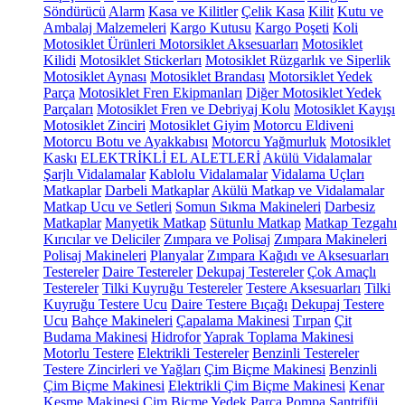
Söndürücü
Alarm
Kasa ve Kilitler
Çelik Kasa
Kilit
Kutu ve
Ambalaj Malzemeleri
Kargo Kutusu
Kargo Poşeti
Koli
Motosiklet Ürünleri
Motorsiklet Aksesuarları
Motosiklet
Kilidi
Motosiklet Stickerları
Motosiklet Rüzgarlık ve Siperlik
Motosiklet Aynası
Motosiklet Brandası
Motorsiklet Yedek
Parça
Motosiklet Fren Ekipmanları
Diğer Motosiklet Yedek
Parçaları
Motosiklet Fren ve Debriyaj Kolu
Motosiklet Kayışı
Motosiklet Zinciri
Motosiklet Giyim
Motorcu Eldiveni
Motorcu Botu ve Ayakkabısı
Motorcu Yağmurluk
Motosiklet
Kaskı
ELEKTRİKLİ EL ALETLERİ
Akülü Vidalamalar
Şarjlı Vidalamalar
Kablolu Vidalamalar
Vidalama Uçları
Matkaplar
Darbeli Matkaplar
Akülü Matkap ve Vidalamalar
Matkap Ucu ve Setleri
Somun Sıkma Makineleri
Darbesiz
Matkaplar
Manyetik Matkap
Sütunlu Matkap
Matkap Tezgahı
Kırıcılar ve Deliciler
Zımpara ve Polisaj
Zımpara Makineleri
Polisaj Makineleri
Planyalar
Zımpara Kağıdı ve Aksesuarları
Testereler
Daire Testereler
Dekupaj Testereler
Çok Amaçlı
Testereler
Tilki Kuyruğu Testereler
Testere Aksesuarları
Tilki
Kuyruğu Testere Ucu
Daire Testere Bıçağı
Dekupaj Testere
Ucu
Bahçe Makineleri
Çapalama Makinesi
Tırpan
Çit
Budama Makinesi
Hidrofor
Yaprak Toplama Makinesi
Motorlu Testere
Elektrikli Testereler
Benzinli Testereler
Testere Zincirleri ve Yağları
Çim Biçme Makinesi
Benzinli
Çim Biçme Makinesi
Elektrikli Çim Biçme Makinesi
Kenar
Kesme Makinesi
Çim Biçme Yedek Parça
Pompa
Santrifüj