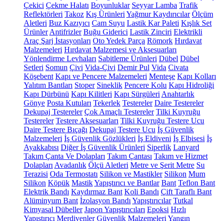
Çekici
Çekme Halatı
Boyunluklar
Seyyar Lamba
Trafik
Reflektörleri
Takoz
Kış Ürünleri
Yağmur Kaydırıcılar
Ölçüm
Aletleri
Buz Kazıyıcı
Cam Suyu
Lastik Kar Paleti
Kışlık Set
Ürünler
Antifrizler
Buğu Giderici
Lastik Zinciri
Elektrikli
Araç Şarj İstasyonları
Oto Yedek Parça
Römork
Hırdavat
Malzemeleri
Hırdavat Malzemesi ve Aksesuarları
Yönlendirme Levhaları
Sabitleme Ürünleri
Dübel
Dübel
Setleri
Somun
Çivi
Vida-Çivi
Demir Pul
Vida
Civata
Köşebent
Kapı ve Pencere Malzemeleri
Menteşe
Kapı Kolları
Yalıtım Bantları
Stoper
Sineklik
Pencere Kolu
Kapı Hidroliği
Kapı Dürbünü
Kapı Kilitleri
Kapı Sürgüleri
Anahtarlık
Gönye
Posta Kutuları
Tekerlek
Testereler
Daire Testereler
Dekupaj Testereler
Çok Amaçlı Testereler
Tilki Kuyruğu
Testereler
Testere Aksesuarları
Tilki Kuyruğu Testere Ucu
Daire Testere Bıçağı
Dekupaj Testere Ucu
İş Güvenlik
Malzemeleri
İş Güvenlik Gözlükleri
İş Eldiveni
İş Elbisesi
İş
Ayakkabısı
Diğer İş Güvenlik Ürünleri
Siperlik
Lanyard
Takım Çanta Ve Dolapları
Takım Çantası
Takım ve Hizmet
Dolapları
Avadanlık
Ölçü Aletleri
Metre ve Şerit Metre
Su
Terazisi
Oda Termostatı
Silikon ve Mastikler
Silikon
Mum
Silikon
Köpük
Mastik
Yapıştırıcı ve Bantlar
Bant
Teflon Bant
Elektrik Bandı
Kaydırmaz Bant
Koli Bandı
Çift Taraflı Bant
Alüminyum Bant
İzolasyon Bandı
Yapıştırıcılar
Tutkal
Kimyasal Dübeller
Japon Yapıştırıcıları
Epoksi
Hızlı
Yapıştırıcı
Merdivenler
Güvenlik Malzemeleri
Yangın