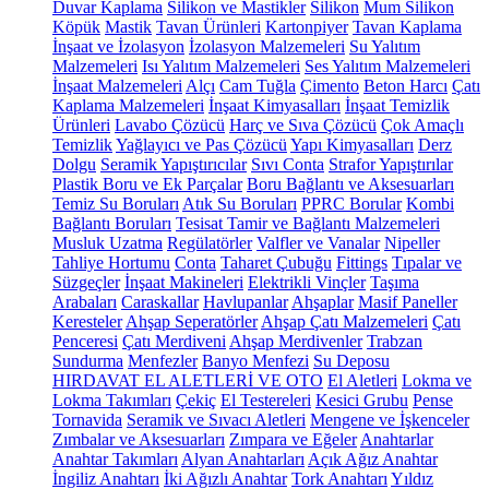
Duvar Kaplama
Silikon ve Mastikler
Silikon
Mum Silikon
Köpük
Mastik
Tavan Ürünleri
Kartonpiyer
Tavan Kaplama
İnşaat ve İzolasyon
İzolasyon Malzemeleri
Su Yalıtım
Malzemeleri
Isı Yalıtım Malzemeleri
Ses Yalıtım Malzemeleri
İnşaat Malzemeleri
Alçı
Cam Tuğla
Çimento
Beton Harcı
Çatı
Kaplama Malzemeleri
İnşaat Kimyasalları
İnşaat Temizlik
Ürünleri
Lavabo Çözücü
Harç ve Sıva Çözücü
Çok Amaçlı
Temizlik
Yağlayıcı ve Pas Çözücü
Yapı Kimyasalları
Derz
Dolgu
Seramik Yapıştırıcılar
Sıvı Conta
Strafor Yapıştırılar
Plastik Boru ve Ek Parçalar
Boru Bağlantı ve Aksesuarları
Temiz Su Boruları
Atık Su Boruları
PPRC Borular
Kombi
Bağlantı Boruları
Tesisat Tamir ve Bağlantı Malzemeleri
Musluk Uzatma
Regülatörler
Valfler ve Vanalar
Nipeller
Tahliye Hortumu
Conta
Taharet Çubuğu
Fittings
Tıpalar ve
Süzgeçler
İnşaat Makineleri
Elektrikli Vinçler
Taşıma
Arabaları
Caraskallar
Havlupanlar
Ahşaplar
Masif Paneller
Keresteler
Ahşap Seperatörler
Ahşap Çatı Malzemeleri
Çatı
Penceresi
Çatı Merdiveni
Ahşap Merdivenler
Trabzan
Sundurma
Menfezler
Banyo Menfezi
Su Deposu
HIRDAVAT EL ALETLERİ VE OTO
El Aletleri
Lokma ve
Lokma Takımları
Çekiç
El Testereleri
Kesici Grubu
Pense
Tornavida
Seramik ve Sıvacı Aletleri
Mengene ve İşkenceler
Zımbalar ve Aksesuarları
Zımpara ve Eğeler
Anahtarlar
Anahtar Takımları
Alyan Anahtarları
Açık Ağız Anahtar
İngiliz Anahtarı
İki Ağızlı Anahtar
Tork Anahtarı
Yıldız