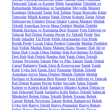
Dekoratif Tabak ve Kaseler
Biblo
Şaraplıklar
Tütsülük ve
Buhurdanlık
Mumluklar ve Şamdanlar
Meyvelik
Magnet
Kumbara
Dekoratif Taşlar
Kül Tablası
Nazar Boncuğu
Kitap
Tutucular
Müzik Kutusu
Yatak Tepsisi
Kokulu Taşlar
Ahşap
Dekorasyon Ürünleri
Duvar Süsleri
Cansız Manken
Mutfak
Tekstili
Amerikan Servis
Masa Örtüleri
Mutfak Önlüğü
Mutfak Havlusu ve Kurulama Bezi
Runner
Fırın Eldiveni ve
Tutacak
Raf Örtüsü
Kumaş Peçete
Ev Tekstili
Perde
Stor
Perde
Jaluziler
Tül Perde
Perde Aksesuarları
Fon Perde
Rustik Perde
Çocuk Odası Perdesi
Güneşlik
Mutfak Perdeleri
Halı
Yolluk
Mutfak Halısı
Makine Halısı
Shaggy Halı
Jüt ve
Hasır Halı
Çocuk Odası Halıları
Halı Kaydırmazı
El Halısı
Deri Halı
Halı Örtüsü
Bambu Halı
Yatak Odası Tekstili
Yorgan
Nevresim Takımı
Pike ve Pike Takımı
Yatak Örtüsü
Çarşaf
Battaniye
Yatak Alezi & Koruyucusu
Yastık
Yastık
Kılıfı
Uyku Seti
Yastık Alezi
Paspaslar
Mutfak Tekstili
Amerikan Servis
Masa Örtüleri
Mutfak Önlüğü
Mutfak
Havlusu ve Kurulama Bezi
Runner
Fırın Eldiveni ve Tutacak
Raf Örtüsü
Kumaş Peçete
Kilim
Seccade
Salon Tekstili
Kırlent ve Kırlent Kılıfı
Sandalye Minderi
Koltuk Örtüsü ve
Şalı
Dekoratif Yastık
Sandalye Kılıfı
Bahçe Tekstili
Salıncak
Minderleri
Bebek Odası Tekstili
Bebek Yorganı
Bebek
Çarşafı
Bebek Nevresim Takımı
Bebek Battaniyesi
Bebek
Uyku Seti
Banyo Tekstil
Banyo Paspasları
Banyo Bakım
Setleri
Banyo Perdeleri
Bornoz
Peştemal
Havlu
Duvar