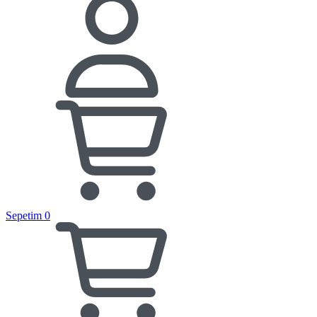
Sepetim
0