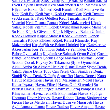
Saksı Aksesuarları
Saksı Altlığı
Bahçe Saksısı
Balkon Saksısı
Evcil Hayvan Ürünleri
Kedi Malzemeleri
Kedi Maması
Kedi
Hijyen ve Bakım Ürünleri
Kedi Kumları
Kedi Mama ve Su
Kabı
Kedi Evi
Kedi Yatağı
Kedi Oyuncakları
Kedi Tuvaleti
ve Aksesuarları
Kedi Ödülleri
Kedi Tırmalaması
Kedi
Vitamini
Kedi Taşıma Çantası
Köpek Malzemeleri
Köpek
Yatağı
Köpek Vitamini
Köpek Oyuncakları
Köpek Mama ve
Su Kabı
Köpek Güvenlik
Köpek Hijyen ve Bakım Ürünleri
Köpek Ödülleri
Köpek Maması
Köpek Kulübesi
Köpek
Tasmaları
Köpek Elbisesi
Köpek Kafesi
Kümesler
Kuş
Malzemeleri
Kuş Sağlık ve Bakım Ürünleri
Kuş Kafesleri ve
Aksesuarları
Kuş Yemi
Kuş Suluk ve Yemlikleri
Çocuk
Bahçe Oyuncakları
Kaydırak ve Salıncak
Oyun Evleri
Çocuk
Bahçe Sandalyeleri
Çocuk Bahçe Masaları
Uçurtma
Çocuk
Scooter
Çocuk Kaykay
Su Tabancası
Şişme Oyuncaklar
Akülü Araba
Su Aktivite Ürünleri
Şişme Havuz
Şişme Deniz
Yatağı
Şişme Deniz Topu
Can Yeleği
Can Simidi ve Deniz
Simidi
Şişme Deniz Kolluğu
Şişme Bot
Havuz Bonesi
Kano
Havuz Malzemeleri
Havuz Yapı Malzemeleri
Nozul
Havuz
Kenar Izgarası
Havuz Filtresi
Havuz Örtü Sistemleri
Su
Perdesi
Havuz Dip Süzgeç
Havuz ve Dozaj Pompası
Havuz
Kimyasalları
Havuz Temizlik Ekipmanları
Havuz Süpürge
Hortumu
Havuz Kepçesi
Havuz Robotu
Havuz Süpürgesi ve
Fırçası
Havuz Merdiveni
Havuz Duşu ve Masaj Jeti
Havuz
Aydınlatma ve Isıtma
Havuz Trafosu
Havuz Ampulü
Havuz