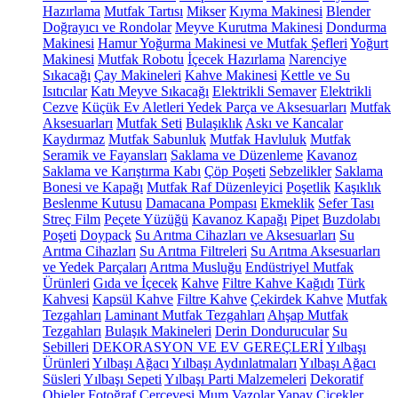
Hazırlama
Mutfak Tartısı
Mikser
Kıyma Makinesi
Blender
Doğrayıcı ve Rondolar
Meyve Kurutma Makinesi
Dondurma
Makinesi
Hamur Yoğurma Makinesi ve Mutfak Şefleri
Yoğurt
Makinesi
Mutfak Robotu
İçecek Hazırlama
Narenciye
Sıkacağı
Çay Makineleri
Kahve Makinesi
Kettle ve Su
Isıtıcılar
Katı Meyve Sıkacağı
Elektrikli Semaver
Elektrikli
Cezve
Küçük Ev Aletleri Yedek Parça ve Aksesuarları
Mutfak
Aksesuarları
Mutfak Seti
Bulaşıklık
Askı ve Kancalar
Kaydırmaz
Mutfak Sabunluk
Mutfak Havluluk
Mutfak
Seramik ve Fayansları
Saklama ve Düzenleme
Kavanoz
Saklama ve Karıştırma Kabı
Çöp Poşeti
Sebzelikler
Saklama
Bonesi ve Kapağı
Mutfak Raf Düzenleyici
Poşetlik
Kaşıklık
Beslenme Kutusu
Damacana Pompası
Ekmeklik
Sefer Tası
Streç Film
Peçete Yüzüğü
Kavanoz Kapağı
Pipet
Buzdolabı
Poşeti
Doypack
Su Arıtma Cihazları ve Aksesuarları
Su
Arıtma Cihazları
Su Arıtma Filtreleri
Su Arıtma Aksesuarları
ve Yedek Parçaları
Arıtma Musluğu
Endüstriyel Mutfak
Ürünleri
Gıda ve İçecek
Kahve
Filtre Kahve Kağıdı
Türk
Kahvesi
Kapsül Kahve
Filtre Kahve
Çekirdek Kahve
Mutfak
Tezgahları
Laminant Mutfak Tezgahları
Ahşap Mutfak
Tezgahları
Bulaşık Makineleri
Derin Dondurucular
Su
Sebilleri
DEKORASYON VE EV GEREÇLERİ
Yılbaşı
Ürünleri
Yılbaşı Ağacı
Yılbaşı Aydınlatmaları
Yılbaşı Ağacı
Süsleri
Yılbaşı Sepeti
Yılbaşı Parti Malzemeleri
Dekoratif
Objeler
Fotoğraf Çerçevesi
Mum
Vazolar
Yapay Çiçekler