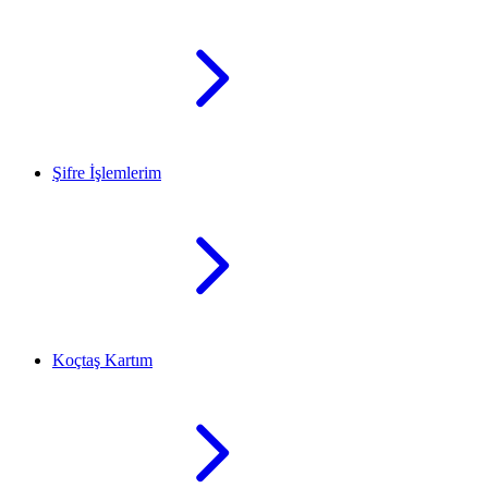
Şifre İşlemlerim
Koçtaş Kartım