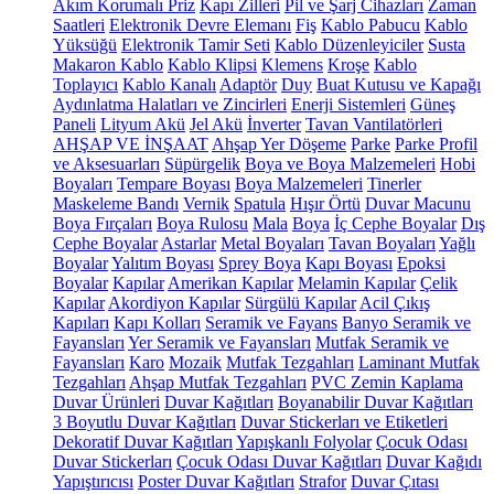
Akım Korumalı Priz
Kapı Zilleri
Pil ve Şarj Cihazları
Zaman
Saatleri
Elektronik Devre Elemanı
Fiş
Kablo Pabucu
Kablo
Yüksüğü
Elektronik Tamir Seti
Kablo Düzenleyiciler
Susta
Makaron Kablo
Kablo Klipsi
Klemens
Kroşe
Kablo
Toplayıcı
Kablo Kanalı
Adaptör
Duy
Buat Kutusu ve Kapağı
Aydınlatma Halatları ve Zincirleri
Enerji Sistemleri
Güneş
Paneli
Lityum Akü
Jel Akü
İnverter
Tavan Vantilatörleri
AHŞAP VE İNŞAAT
Ahşap Yer Döşeme
Parke
Parke Profil
ve Aksesuarları
Süpürgelik
Boya ve Boya Malzemeleri
Hobi
Boyaları
Tempare Boyası
Boya Malzemeleri
Tinerler
Maskeleme Bandı
Vernik
Spatula
Hışır Örtü
Duvar Macunu
Boya Fırçaları
Boya Rulosu
Mala
Boya
İç Cephe Boyalar
Dış
Cephe Boyalar
Astarlar
Metal Boyaları
Tavan Boyaları
Yağlı
Boyalar
Yalıtım Boyası
Sprey Boya
Kapı Boyası
Epoksi
Boyalar
Kapılar
Amerikan Kapılar
Melamin Kapılar
Çelik
Kapılar
Akordiyon Kapılar
Sürgülü Kapılar
Acil Çıkış
Kapıları
Kapı Kolları
Seramik ve Fayans
Banyo Seramik ve
Fayansları
Yer Seramik ve Fayansları
Mutfak Seramik ve
Fayansları
Karo
Mozaik
Mutfak Tezgahları
Laminant Mutfak
Tezgahları
Ahşap Mutfak Tezgahları
PVC Zemin Kaplama
Duvar Ürünleri
Duvar Kağıtları
Boyanabilir Duvar Kağıtları
3 Boyutlu Duvar Kağıtları
Duvar Stickerları ve Etiketleri
Dekoratif Duvar Kağıtları
Yapışkanlı Folyolar
Çocuk Odası
Duvar Stickerları
Çocuk Odası Duvar Kağıtları
Duvar Kağıdı
Yapıştırıcısı
Poster Duvar Kağıtları
Strafor
Duvar Çıtası