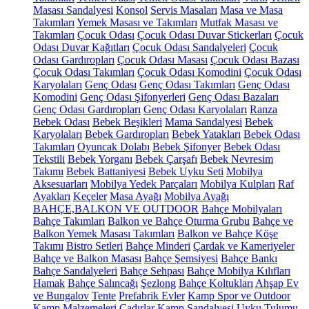
Masası Sandalyesi
Konsol
Servis Masaları
Masa ve Masa
Takımları
Yemek Masası ve Takımları
Mutfak Masası ve
Takımları
Çocuk Odası
Çocuk Odası Duvar Stickerları
Çocuk
Odası Duvar Kağıtları
Çocuk Odası Sandalyeleri
Çocuk
Odası Gardıropları
Çocuk Odası Masası
Çocuk Odası Bazası
Çocuk Odası Takımları
Çocuk Odası Komodini
Çocuk Odası
Karyolaları
Genç Odası
Genç Odası Takımları
Genç Odası
Komodini
Genç Odası Şifonyerleri
Genç Odası Bazaları
Genç Odası Gardıropları
Genç Odası Karyolaları
Ranza
Bebek Odası
Bebek Beşikleri
Mama Sandalyesi
Bebek
Karyolaları
Bebek Gardıropları
Bebek Yatakları
Bebek Odası
Takımları
Oyuncak Dolabı
Bebek Şifonyer
Bebek Odası
Tekstili
Bebek Yorganı
Bebek Çarşafı
Bebek Nevresim
Takımı
Bebek Battaniyesi
Bebek Uyku Seti
Mobilya
Aksesuarları
Mobilya Yedek Parçaları
Mobilya Kulpları
Raf
Ayakları
Keçeler
Masa Ayağı
Mobilya Ayağı
BAHÇE,BALKON VE OUTDOOR
Bahçe Mobilyaları
Bahçe Takımları
Balkon ve Bahçe Oturma Grubu
Bahçe ve
Balkon Yemek Masası Takımları
Balkon ve Bahçe Köşe
Takımı
Bistro Setleri
Bahçe Minderi
Çardak ve Kameriyeler
Bahçe ve Balkon Masası
Bahçe Şemsiyesi
Bahçe Bankı
Bahçe Sandalyeleri
Bahçe Sehpası
Bahçe Mobilya Kılıfları
Hamak
Bahçe Salıncağı
Şezlong
Bahçe Koltukları
Ahşap Ev
ve Bungalov
Tente
Prefabrik Evler
Kamp Spor ve Outdoor
Kamp Malzemeleri
Çadırlar
Kamp Sandalyesi
Uyku Tulumu