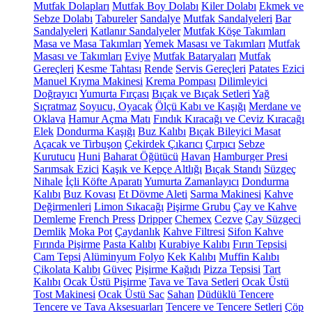
Mutfak Dolapları
Mutfak Boy Dolabı
Kiler Dolabı
Ekmek ve
Sebze Dolabı
Tabureler
Sandalye
Mutfak Sandalyeleri
Bar
Sandalyeleri
Katlanır Sandalyeler
Mutfak Köşe Takımları
Masa ve Masa Takımları
Yemek Masası ve Takımları
Mutfak
Masası ve Takımları
Eviye
Mutfak Bataryaları
Mutfak
Gereçleri
Kesme Tahtası
Rende
Servis Gereçleri
Patates Ezici
Manuel Kıyma Makinesi
Krema Pompası
Dilimleyici
Doğrayıcı
Yumurta Fırçası
Bıçak ve Bıçak Setleri
Yağ
Sıçratmaz
Soyucu, Oyacak
Ölçü Kabı ve Kaşığı
Merdane ve
Oklava
Hamur Açma Matı
Fındık Kıracağı ve Ceviz Kıracağı
Elek
Dondurma Kaşığı
Buz Kalıbı
Bıçak Bileyici Masat
Açacak ve Tirbuşon
Çekirdek Çıkarıcı
Çırpıcı
Sebze
Kurutucu
Huni
Baharat Öğütücü
Havan
Hamburger Presi
Sarımsak Ezici
Kaşık ve Kepçe Altlığı
Bıçak Standı
Süzgeç
Nihale
İçli Köfte Aparatı
Yumurta Zamanlayıcı
Dondurma
Kalıbı
Buz Kovası
Et Dövme Aleti
Sarma Makinesi
Kahve
Değirmenleri
Limon Sıkacağı
Pişirme Grubu
Çay ve Kahve
Demleme
French Press
Dripper
Chemex
Cezve
Çay Süzgeci
Demlik
Moka Pot
Çaydanlık
Kahve Filtresi
Sifon Kahve
Fırında Pişirme
Pasta Kalıbı
Kurabiye Kalıbı
Fırın Tepsisi
Cam Tepsi
Alüminyum Folyo
Kek Kalıbı
Muffin Kalıbı
Çikolata Kalıbı
Güveç
Pişirme Kağıdı
Pizza Tepsisi
Tart
Kalıbı
Ocak Üstü Pişirme
Tava ve Tava Setleri
Ocak Üstü
Tost Makinesi
Ocak Üstü Sac
Sahan
Düdüklü Tencere
Tencere ve Tava Aksesuarları
Tencere ve Tencere Setleri
Çöp