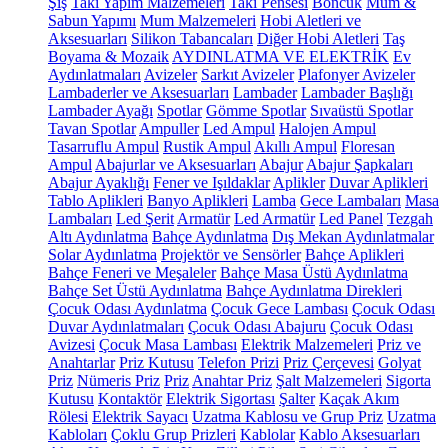
Şiş
Takı Yapım Malzemeleri
Takı Pensesi
Boncuk
Mum &
Sabun Yapımı
Mum Malzemeleri
Hobi Aletleri ve
Aksesuarları
Silikon Tabancaları
Diğer Hobi Aletleri
Taş
Boyama & Mozaik
AYDINLATMA VE ELEKTRİK
Ev
Aydınlatmaları
Avizeler
Sarkıt Avizeler
Plafonyer Avizeler
Lambaderler ve Aksesuarları
Lambader
Lambader Başlığı
Lambader Ayağı
Spotlar
Gömme Spotlar
Sıvaüstü Spotlar
Tavan Spotlar
Ampuller
Led Ampul
Halojen Ampul
Tasarruflu Ampul
Rustik Ampul
Akıllı Ampul
Floresan
Ampul
Abajurlar ve Aksesuarları
Abajur
Abajur Şapkaları
Abajur Ayaklığı
Fener ve Işıldaklar
Aplikler
Duvar Aplikleri
Tablo Aplikleri
Banyo Aplikleri
Lamba
Gece Lambaları
Masa
Lambaları
Led Şerit
Armatür
Led Armatür
Led Panel
Tezgah
Altı Aydınlatma
Bahçe Aydınlatma
Dış Mekan Aydınlatmalar
Solar Aydınlatma
Projektör ve Sensörler
Bahçe Aplikleri
Bahçe Feneri ve Meşaleler
Bahçe Masa Üstü Aydınlatma
Bahçe Set Üstü Aydınlatma
Bahçe Aydınlatma Direkleri
Çocuk Odası Aydınlatma
Çocuk Gece Lambası
Çocuk Odası
Duvar Aydınlatmaları
Çocuk Odası Abajuru
Çocuk Odası
Avizesi
Çocuk Masa Lambası
Elektrik Malzemeleri
Priz ve
Anahtarlar
Priz Kutusu
Telefon Prizi
Priz Çerçevesi
Golyat
Priz
Nümeris Priz
Priz
Anahtar Priz
Şalt Malzemeleri
Sigorta
Kutusu
Kontaktör
Elektrik Sigortası
Şalter
Kaçak Akım
Rölesi
Elektrik Sayacı
Uzatma Kablosu ve Grup Priz
Uzatma
Kabloları
Çoklu Grup Prizleri
Kablolar
Kablo Aksesuarları