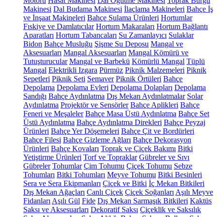
Motoru
Hasat Makinesi
Dal Öğütme Makinesi
Toprak Burgu
Makinesi
Dal Budama Makinesi
İlaçlama Makineleri
Bahçe İş
ve İnşaat Makineleri
Bahçe Sulama Ürünleri
Hortumlar
Fıskiye ve Damlatıcılar
Hortum Makaraları
Hortum Bağlantı
Aparatları
Hortum Tabancaları
Su Zamanlayıcı
Sulaklar
Bidon
Bahçe Musluğu
Şişme Su Deposu
Mangal ve
Aksesuarları
Mangal Aksesuarları
Mangal Kömürü ve
Tutuşturucular
Mangal ve Barbekü
Kömürlü Mangal
Tüplü
Mangal
Elektrikli Izgara
Pürmüz
Piknik Malzemeleri
Piknik
Sepetleri
Piknik Seti
Semaver
Piknik Örtüleri
Bahçe
Depolama
Depolama Evleri
Depolama Dolapları
Depolama
Sandığı
Bahçe Aydınlatma
Dış Mekan Aydınlatmalar
Solar
Aydınlatma
Projektör ve Sensörler
Bahçe Aplikleri
Bahçe
Feneri ve Meşaleler
Bahçe Masa Üstü Aydınlatma
Bahçe Set
Üstü Aydınlatma
Bahçe Aydınlatma Direkleri
Bahçe Peyzaj
Ürünleri
Bahçe Yer Döşemeleri
Bahçe Çit ve Bordürleri
Bahçe Filesi
Bahçe Gizleme Ağları
Bahçe Dekorasyon
Ürünleri
Bahçe Kovaları
Toprak ve Çiçek Bakımı
Bitki
Yetiştirme Ürünleri
Torf ve Topraklar
Gübreler ve Sıvı
Gübreler
Tohumlar
Çim Tohumu
Çiçek Tohumu
Sebze
Tohumları
Bitki Tohumları
Meyve Tohumu
Bitki Besinleri
Sera ve Sera Ekipmanları
Çiçek ve Bitki
İç Mekan Bitkileri
Dış Mekan Ağaçları
Canlı Çiçek
Çiçek Soğanları
Aşılı Meyve
Fidanları
Aşılı Gül
Fide
Dış Mekan Sarmaşık Bitkileri
Kaktüs
Saksı ve Aksesuarları
Dekoratif Saksı
Çiçeklik ve Saksılık