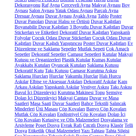
Dekorasyonu
Raf
Ayna
Çerçeveli Ayna
Makyaj Aynası
Boy
Aynası
Salon Aynası
Yatak Odası Aynası
Parçalı Ayna
Dresuar Aynası
Duvar Aynası
Ayaklı Ayna
Tablo
Poster
Duvar Panoları
Duvar Halısı ve Örtüsü
Duvar Kağıtları
Boyanabilir Duvar Kağıtları
3 Boyutlu Duvar Kağıtları
Duvar
Stickerları ve Etiketleri
Dekoratif Duvar Kağıtları
Yapışkanlı
Folyolar
Çocuk Odası Duvar Stickerları
Çocuk Odası Duvar
Kağıtları
Duvar Kağıdı Yapıştırıcısı
Poster Duvar Kağıtları
Ev
Düzenleme ve Saklama
Sepetler
Mutfak Sepeti
Çok Amaçlı
Sepetler
Dekoratif Sepetler
Çamaşır Sepetleri
Kutular
Makyaj
Kutusu ve Organizerleri
Plastik Kutular
Kumaş Kutular
Ayakkabı Kutuları
Oyuncak Kutuları
Saklama Kutusu
Dekoratif Kutu
Takı Kutusu
Çamaşır Kurutma Askısı
Saklama Hurçları
Hurçlar
Vakumlu Hurçlar
Halı Hurcu
Askılar
Elbise ve Aksesuar Askıları
Dekoratif Askılar
Kapı
Arkası Askıları
Yapışkanlı Askılar
Vestiyer Askısı
Takı Askısı
Bavul İçi Düzenleyici
Kurutma Makinesi Topu
Şemsiye
Dolap İçi Düzenleyici
Makyaj Çantası
Duvar ve Masa
Saatleri
Masa Saati
Duvar Saatleri
Bahçe Tekstili
Salıncak
Minderleri
Ütü Masası
Çöp Kovaları
Banyo Çöp Kovaları
Mutfak Çöp Kovaları
Endüstriyel Çöp Kovaları
Dolap İçi
Çöp Kovaları
Kırtasiye ve Ofis Malzemeleri
Dosyalama ve
Arşivleme
Poşet Dosya
Evrak Rafı
Çıtçıtlı Dosya
Klasör
Telli
Dosya
Etiketlik
Okul Malzemeleri
Yazı Tahtası
Tahta Silgisi