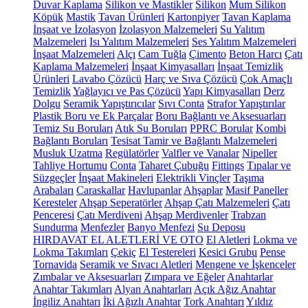
Duvar Kaplama
Silikon ve Mastikler
Silikon
Mum Silikon
Köpük
Mastik
Tavan Ürünleri
Kartonpiyer
Tavan Kaplama
İnşaat ve İzolasyon
İzolasyon Malzemeleri
Su Yalıtım
Malzemeleri
Isı Yalıtım Malzemeleri
Ses Yalıtım Malzemeleri
İnşaat Malzemeleri
Alçı
Cam Tuğla
Çimento
Beton Harcı
Çatı
Kaplama Malzemeleri
İnşaat Kimyasalları
İnşaat Temizlik
Ürünleri
Lavabo Çözücü
Harç ve Sıva Çözücü
Çok Amaçlı
Temizlik
Yağlayıcı ve Pas Çözücü
Yapı Kimyasalları
Derz
Dolgu
Seramik Yapıştırıcılar
Sıvı Conta
Strafor Yapıştırılar
Plastik Boru ve Ek Parçalar
Boru Bağlantı ve Aksesuarları
Temiz Su Boruları
Atık Su Boruları
PPRC Borular
Kombi
Bağlantı Boruları
Tesisat Tamir ve Bağlantı Malzemeleri
Musluk Uzatma
Regülatörler
Valfler ve Vanalar
Nipeller
Tahliye Hortumu
Conta
Taharet Çubuğu
Fittings
Tıpalar ve
Süzgeçler
İnşaat Makineleri
Elektrikli Vinçler
Taşıma
Arabaları
Caraskallar
Havlupanlar
Ahşaplar
Masif Paneller
Keresteler
Ahşap Seperatörler
Ahşap Çatı Malzemeleri
Çatı
Penceresi
Çatı Merdiveni
Ahşap Merdivenler
Trabzan
Sundurma
Menfezler
Banyo Menfezi
Su Deposu
HIRDAVAT EL ALETLERİ VE OTO
El Aletleri
Lokma ve
Lokma Takımları
Çekiç
El Testereleri
Kesici Grubu
Pense
Tornavida
Seramik ve Sıvacı Aletleri
Mengene ve İşkenceler
Zımbalar ve Aksesuarları
Zımpara ve Eğeler
Anahtarlar
Anahtar Takımları
Alyan Anahtarları
Açık Ağız Anahtar
İngiliz Anahtarı
İki Ağızlı Anahtar
Tork Anahtarı
Yıldız