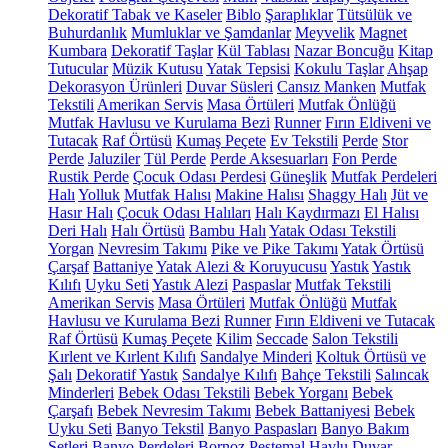
Dekoratif Tabak ve Kaseler
Biblo
Şaraplıklar
Tütsülük ve
Buhurdanlık
Mumluklar ve Şamdanlar
Meyvelik
Magnet
Kumbara
Dekoratif Taşlar
Kül Tablası
Nazar Boncuğu
Kitap
Tutucular
Müzik Kutusu
Yatak Tepsisi
Kokulu Taşlar
Ahşap
Dekorasyon Ürünleri
Duvar Süsleri
Cansız Manken
Mutfak
Tekstili
Amerikan Servis
Masa Örtüleri
Mutfak Önlüğü
Mutfak Havlusu ve Kurulama Bezi
Runner
Fırın Eldiveni ve
Tutacak
Raf Örtüsü
Kumaş Peçete
Ev Tekstili
Perde
Stor
Perde
Jaluziler
Tül Perde
Perde Aksesuarları
Fon Perde
Rustik Perde
Çocuk Odası Perdesi
Güneşlik
Mutfak Perdeleri
Halı
Yolluk
Mutfak Halısı
Makine Halısı
Shaggy Halı
Jüt ve
Hasır Halı
Çocuk Odası Halıları
Halı Kaydırmazı
El Halısı
Deri Halı
Halı Örtüsü
Bambu Halı
Yatak Odası Tekstili
Yorgan
Nevresim Takımı
Pike ve Pike Takımı
Yatak Örtüsü
Çarşaf
Battaniye
Yatak Alezi & Koruyucusu
Yastık
Yastık
Kılıfı
Uyku Seti
Yastık Alezi
Paspaslar
Mutfak Tekstili
Amerikan Servis
Masa Örtüleri
Mutfak Önlüğü
Mutfak
Havlusu ve Kurulama Bezi
Runner
Fırın Eldiveni ve Tutacak
Raf Örtüsü
Kumaş Peçete
Kilim
Seccade
Salon Tekstili
Kırlent ve Kırlent Kılıfı
Sandalye Minderi
Koltuk Örtüsü ve
Şalı
Dekoratif Yastık
Sandalye Kılıfı
Bahçe Tekstili
Salıncak
Minderleri
Bebek Odası Tekstili
Bebek Yorganı
Bebek
Çarşafı
Bebek Nevresim Takımı
Bebek Battaniyesi
Bebek
Uyku Seti
Banyo Tekstil
Banyo Paspasları
Banyo Bakım
Setleri
Banyo Perdeleri
Bornoz
Peştemal
Havlu
Duvar