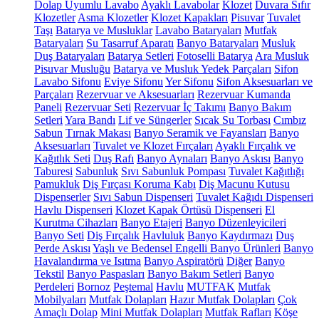
Dolap Uyumlu Lavabo
Ayaklı Lavabolar
Klozet
Duvara Sıfır
Klozetler
Asma Klozetler
Klozet Kapakları
Pisuvar
Tuvalet
Taşı
Batarya ve Musluklar
Lavabo Bataryaları
Mutfak
Bataryaları
Su Tasarruf Aparatı
Banyo Bataryaları
Musluk
Duş Bataryaları
Batarya Setleri
Fotoselli Batarya
Ara Musluk
Pisuvar Musluğu
Batarya ve Musluk Yedek Parçaları
Sifon
Lavabo Sifonu
Eviye Sifonu
Yer Sifonu
Sifon Aksesuarları ve
Parçaları
Rezervuar ve Aksesuarları
Rezervuar Kumanda
Paneli
Rezervuar Seti
Rezervuar İç Takımı
Banyo Bakım
Setleri
Yara Bandı
Lif ve Süngerler
Sıcak Su Torbası
Cımbız
Sabun
Tırnak Makası
Banyo Seramik ve Fayansları
Banyo
Aksesuarları
Tuvalet ve Klozet Fırçaları
Ayaklı Fırçalık ve
Kağıtlık Seti
Duş Rafı
Banyo Aynaları
Banyo Askısı
Banyo
Taburesi
Sabunluk
Sıvı Sabunluk Pompası
Tuvalet Kağıtlığı
Pamukluk
Diş Fırçası Koruma Kabı
Diş Macunu Kutusu
Dispenserler
Sıvı Sabun Dispenseri
Tuvalet Kağıdı Dispenseri
Havlu Dispenseri
Klozet Kapak Örtüsü Dispenseri
El
Kurutma Cihazları
Banyo Etajeri
Banyo Düzenleyicileri
Banyo Seti
Diş Fırçalık
Havluluk
Banyo Kaydırmazı
Duş
Perde Askısı
Yaşlı ve Bedensel Engelli Banyo Ürünleri
Banyo
Havalandırma ve Isıtma
Banyo Aspiratörü
Diğer
Banyo
Tekstil
Banyo Paspasları
Banyo Bakım Setleri
Banyo
Perdeleri
Bornoz
Peştemal
Havlu
MUTFAK
Mutfak
Mobilyaları
Mutfak Dolapları
Hazır Mutfak Dolapları
Çok
Amaçlı Dolap
Mini Mutfak Dolapları
Mutfak Rafları
Köşe