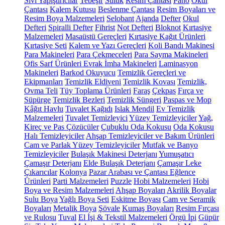
Sıvı Yapıştırıcılar
Tebeşir
Suluk
Resim Çantası
Pano
Okul
Çantası
Kalem Kutusu
Beslenme Çantası
Resim Boyaları ve
Resim Boya Malzemeleri
Selobant
Ajanda
Defter
Okul
Defteri
Spiralli Defter
Fihrist
Not Defteri
Bloknot
Kırtasiye
Malzemeleri
Masaüstü Gereçleri
Kırtasiye Kağıt Ürünleri
Kırtasiye Seti
Kalem ve Yazı Gereçleri
Koli Bandı Makinesi
Para Makineleri
Para Çekmeceleri
Para Sayma Makineleri
Ofis Sarf Ürünleri
Evrak İmha Makineleri
Laminasyon
Makineleri
Barkod Okuyucu
Temizlik Gereçleri ve
Ekipmanları
Temizlik Eldiveni
Temizlik Kovası
Temizlik,
Ovma Teli
Tüy Toplama Ürünleri
Faraş
Çekpas
Fırça ve
Süpürge
Temizlik Bezleri
Temizlik Süngeri
Paspas ve Mop
Kâğıt Havlu
Tuvalet Kağıdı
Islak Mendil
Ev Temizlik
Malzemeleri
Tuvalet Temizleyici
Yüzey Temizleyiciler
Yağ,
Kireç ve Pas Çözücüler
Çubuklu Oda Kokusu
Oda Kokusu
Halı Temizleyiciler
Ahşap Temizleyiciler ve Bakım Ürünleri
Cam ve Parlak Yüzey Temizleyiciler
Mutfak ve Banyo
Temizleyiciler
Bulaşık Makinesi Deterjanı
Yumuşatıcı
Çamaşır Deterjanı
Elde Bulaşık Deterjanı
Çamaşır Leke
Çıkarıcılar
Kolonya
Pazar Arabası ve Çantası
Eğlence
Ürünleri
Parti Malzemeleri
Puzzle
Hobi Malzemeleri
Hobi
Boya ve Resim Malzemeleri
Ahşap Boyaları
Akrilik Boyalar
Sulu Boya
Yağlı Boya Seti
Eskitme Boyası
Cam ve Seramik
Boyaları
Metalik Boya
Şövale
Kumaş Boyaları
Resim Fırçası
ve Rulosu
Tuval
El İşi & Tekstil Malzemeleri
Örgü İpi
Güpür