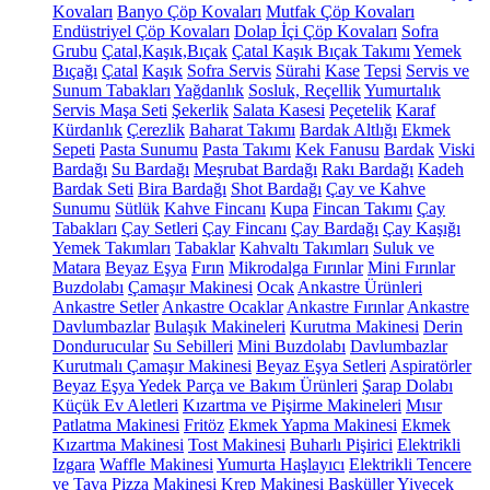
Kovaları
Banyo Çöp Kovaları
Mutfak Çöp Kovaları
Endüstriyel Çöp Kovaları
Dolap İçi Çöp Kovaları
Sofra
Grubu
Çatal,Kaşık,Bıçak
Çatal Kaşık Bıçak Takımı
Yemek
Bıçağı
Çatal
Kaşık
Sofra Servis
Sürahi
Kase
Tepsi
Servis ve
Sunum Tabakları
Yağdanlık
Sosluk, Reçellik
Yumurtalık
Servis Maşa Seti
Şekerlik
Salata Kasesi
Peçetelik
Karaf
Kürdanlık
Çerezlik
Baharat Takımı
Bardak Altlığı
Ekmek
Sepeti
Pasta Sunumu
Pasta Takımı
Kek Fanusu
Bardak
Viski
Bardağı
Su Bardağı
Meşrubat Bardağı
Rakı Bardağı
Kadeh
Bardak Seti
Bira Bardağı
Shot Bardağı
Çay ve Kahve
Sunumu
Sütlük
Kahve Fincanı
Kupa
Fincan Takımı
Çay
Tabakları
Çay Setleri
Çay Fincanı
Çay Bardağı
Çay Kaşığı
Yemek Takımları
Tabaklar
Kahvaltı Takımları
Suluk ve
Matara
Beyaz Eşya
Fırın
Mikrodalga Fırınlar
Mini Fırınlar
Buzdolabı
Çamaşır Makinesi
Ocak
Ankastre Ürünleri
Ankastre Setler
Ankastre Ocaklar
Ankastre Fırınlar
Ankastre
Davlumbazlar
Bulaşık Makineleri
Kurutma Makinesi
Derin
Dondurucular
Su Sebilleri
Mini Buzdolabı
Davlumbazlar
Kurutmalı Çamaşır Makinesi
Beyaz Eşya Setleri
Aspiratörler
Beyaz Eşya Yedek Parça ve Bakım Ürünleri
Şarap Dolabı
Küçük Ev Aletleri
Kızartma ve Pişirme Makineleri
Mısır
Patlatma Makinesi
Fritöz
Ekmek Yapma Makinesi
Ekmek
Kızartma Makinesi
Tost Makinesi
Buharlı Pişirici
Elektrikli
Izgara
Waffle Makinesi
Yumurta Haşlayıcı
Elektrikli Tencere
ve Tava
Pizza Makinesi
Krep Makinesi
Basküller
Yiyecek