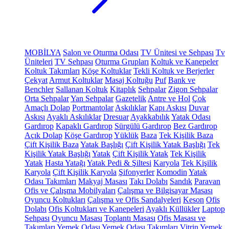
MOBİLYA
Salon ve Oturma Odası
TV Ünitesi ve Sehpası
Tv
Üniteleri
TV Sehpası
Oturma Grupları
Koltuk ve Kanepeler
Koltuk Takımları
Köşe Koltuklar
Tekli Koltuk ve Berjerler
Çekyat
Armut Koltuklar
Masaj Koltuğu
Puf
Bank ve
Benchler
Sallanan Koltuk
Kitaplık
Sehpalar
Zigon Sehpalar
Orta Sehpalar
Yan Sehpalar
Gazetelik
Antre ve Hol
Çok
Amaçlı Dolap
Portmantolar
Askılıklar
Kapı Askısı
Duvar
Askısı
Ayaklı Askılıklar
Dresuar
Ayakkabılık
Yatak Odası
Gardırop
Kapaklı Gardırop
Sürgülü Gardırop
Bez Gardırop
Açık Dolap
Köşe Gardırop
Yüklük
Baza
Tek Kişilik Baza
Çift Kişilik Baza
Yatak Başlığı
Çift Kişilik Yatak Başlığı
Tek
Kişilik Yatak Başlığı
Yatak
Çift Kişilik Yatak
Tek Kişilik
Yatak
Hasta Yatağı
Yatak Pedi & Şiltesi
Karyola
Tek Kişilik
Karyola
Çift Kişilik Karyola
Şifonyerler
Komodin
Yatak
Odası Takımları
Makyaj Masası
Takı Dolabı
Sandık
Paravan
Ofis ve Çalışma Mobilyaları
Çalışma ve Bilgisayar Masası
Oyuncu Koltukları
Çalışma ve Ofis Sandalyeleri
Keson
Ofis
Dolabı
Ofis Koltukları ve Kanepeleri
Ayaklı Küllükler
Laptop
Sehpası
Oyuncu Masası
Toplantı Masası
Ofis Masası ve
Takımları
Yemek Odası
Yemek Odası Takımları
Vitrin
Yemek