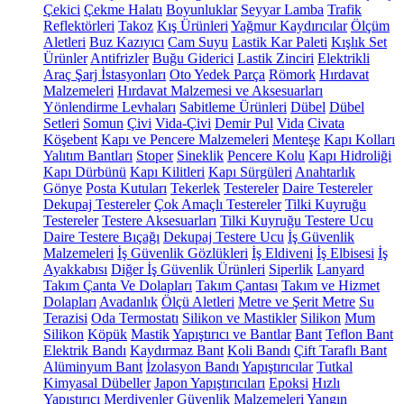
Çekici
Çekme Halatı
Boyunluklar
Seyyar Lamba
Trafik
Reflektörleri
Takoz
Kış Ürünleri
Yağmur Kaydırıcılar
Ölçüm
Aletleri
Buz Kazıyıcı
Cam Suyu
Lastik Kar Paleti
Kışlık Set
Ürünler
Antifrizler
Buğu Giderici
Lastik Zinciri
Elektrikli
Araç Şarj İstasyonları
Oto Yedek Parça
Römork
Hırdavat
Malzemeleri
Hırdavat Malzemesi ve Aksesuarları
Yönlendirme Levhaları
Sabitleme Ürünleri
Dübel
Dübel
Setleri
Somun
Çivi
Vida-Çivi
Demir Pul
Vida
Civata
Köşebent
Kapı ve Pencere Malzemeleri
Menteşe
Kapı Kolları
Yalıtım Bantları
Stoper
Sineklik
Pencere Kolu
Kapı Hidroliği
Kapı Dürbünü
Kapı Kilitleri
Kapı Sürgüleri
Anahtarlık
Gönye
Posta Kutuları
Tekerlek
Testereler
Daire Testereler
Dekupaj Testereler
Çok Amaçlı Testereler
Tilki Kuyruğu
Testereler
Testere Aksesuarları
Tilki Kuyruğu Testere Ucu
Daire Testere Bıçağı
Dekupaj Testere Ucu
İş Güvenlik
Malzemeleri
İş Güvenlik Gözlükleri
İş Eldiveni
İş Elbisesi
İş
Ayakkabısı
Diğer İş Güvenlik Ürünleri
Siperlik
Lanyard
Takım Çanta Ve Dolapları
Takım Çantası
Takım ve Hizmet
Dolapları
Avadanlık
Ölçü Aletleri
Metre ve Şerit Metre
Su
Terazisi
Oda Termostatı
Silikon ve Mastikler
Silikon
Mum
Silikon
Köpük
Mastik
Yapıştırıcı ve Bantlar
Bant
Teflon Bant
Elektrik Bandı
Kaydırmaz Bant
Koli Bandı
Çift Taraflı Bant
Alüminyum Bant
İzolasyon Bandı
Yapıştırıcılar
Tutkal
Kimyasal Dübeller
Japon Yapıştırıcıları
Epoksi
Hızlı
Yapıştırıcı
Merdivenler
Güvenlik Malzemeleri
Yangın