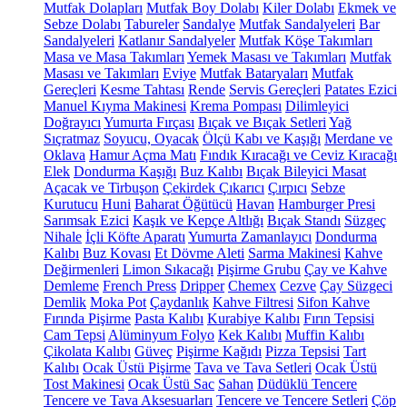
Mutfak Dolapları
Mutfak Boy Dolabı
Kiler Dolabı
Ekmek ve
Sebze Dolabı
Tabureler
Sandalye
Mutfak Sandalyeleri
Bar
Sandalyeleri
Katlanır Sandalyeler
Mutfak Köşe Takımları
Masa ve Masa Takımları
Yemek Masası ve Takımları
Mutfak
Masası ve Takımları
Eviye
Mutfak Bataryaları
Mutfak
Gereçleri
Kesme Tahtası
Rende
Servis Gereçleri
Patates Ezici
Manuel Kıyma Makinesi
Krema Pompası
Dilimleyici
Doğrayıcı
Yumurta Fırçası
Bıçak ve Bıçak Setleri
Yağ
Sıçratmaz
Soyucu, Oyacak
Ölçü Kabı ve Kaşığı
Merdane ve
Oklava
Hamur Açma Matı
Fındık Kıracağı ve Ceviz Kıracağı
Elek
Dondurma Kaşığı
Buz Kalıbı
Bıçak Bileyici Masat
Açacak ve Tirbuşon
Çekirdek Çıkarıcı
Çırpıcı
Sebze
Kurutucu
Huni
Baharat Öğütücü
Havan
Hamburger Presi
Sarımsak Ezici
Kaşık ve Kepçe Altlığı
Bıçak Standı
Süzgeç
Nihale
İçli Köfte Aparatı
Yumurta Zamanlayıcı
Dondurma
Kalıbı
Buz Kovası
Et Dövme Aleti
Sarma Makinesi
Kahve
Değirmenleri
Limon Sıkacağı
Pişirme Grubu
Çay ve Kahve
Demleme
French Press
Dripper
Chemex
Cezve
Çay Süzgeci
Demlik
Moka Pot
Çaydanlık
Kahve Filtresi
Sifon Kahve
Fırında Pişirme
Pasta Kalıbı
Kurabiye Kalıbı
Fırın Tepsisi
Cam Tepsi
Alüminyum Folyo
Kek Kalıbı
Muffin Kalıbı
Çikolata Kalıbı
Güveç
Pişirme Kağıdı
Pizza Tepsisi
Tart
Kalıbı
Ocak Üstü Pişirme
Tava ve Tava Setleri
Ocak Üstü
Tost Makinesi
Ocak Üstü Sac
Sahan
Düdüklü Tencere
Tencere ve Tava Aksesuarları
Tencere ve Tencere Setleri
Çöp