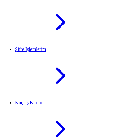
Şifre İşlemlerim
Koçtaş Kartım