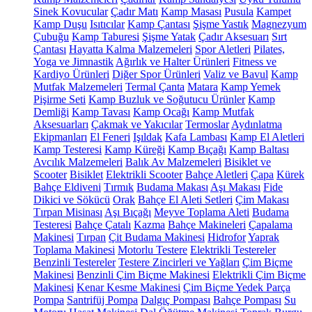
Sinek Kovucular
Çadır Matı
Kamp Masası
Pusula
Kampet
Kamp Duşu
Isıtıcılar
Kamp Çantası
Şişme Yastık
Magnezyum
Çubuğu
Kamp Taburesi
Şişme Yatak
Çadır Aksesuarı
Sırt
Çantası
Hayatta Kalma Malzemeleri
Spor Aletleri
Pilates,
Yoga ve Jimnastik
Ağırlık ve Halter Ürünleri
Fitness ve
Kardiyo Ürünleri
Diğer Spor Ürünleri
Valiz ve Bavul
Kamp
Mutfak Malzemeleri
Termal Çanta
Matara
Kamp Yemek
Pişirme Seti
Kamp Buzluk ve Soğutucu Ürünler
Kamp
Demliği
Kamp Tavası
Kamp Ocağı
Kamp Mutfak
Aksesuarları
Çakmak ve Yakıcılar
Termoslar
Aydınlatma
Ekipmanları
El Feneri
Işıldak
Kafa Lambası
Kamp El Aletleri
Kamp Testeresi
Kamp Küreği
Kamp Bıçağı
Kamp Baltası
Avcılık Malzemeleri
Balık Av Malzemeleri
Bisiklet ve
Scooter
Bisiklet
Elektrikli Scooter
Bahçe Aletleri
Çapa
Kürek
Bahçe Eldiveni
Tırmık
Budama Makası
Aşı Makası
Fide
Dikici ve Sökücü
Orak
Bahçe El Aleti Setleri
Çim Makası
Tırpan Misinası
Aşı Bıçağı
Meyve Toplama Aleti
Budama
Testeresi
Bahçe Çatalı
Kazma
Bahçe Makineleri
Çapalama
Makinesi
Tırpan
Çit Budama Makinesi
Hidrofor
Yaprak
Toplama Makinesi
Motorlu Testere
Elektrikli Testereler
Benzinli Testereler
Testere Zincirleri ve Yağları
Çim Biçme
Makinesi
Benzinli Çim Biçme Makinesi
Elektrikli Çim Biçme
Makinesi
Kenar Kesme Makinesi
Çim Biçme Yedek Parça
Pompa
Santrifüj Pompa
Dalgıç Pompası
Bahçe Pompası
Su