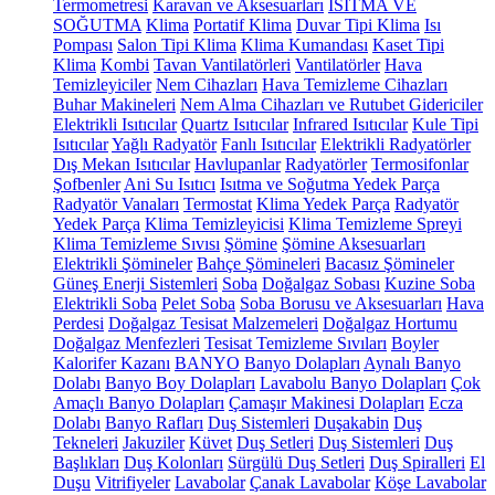
Termometresi
Karavan ve Aksesuarları
ISITMA VE
SOĞUTMA
Klima
Portatif Klima
Duvar Tipi Klima
Isı
Pompası
Salon Tipi Klima
Klima Kumandası
Kaset Tipi
Klima
Kombi
Tavan Vantilatörleri
Vantilatörler
Hava
Temizleyiciler
Nem Cihazları
Hava Temizleme Cihazları
Buhar Makineleri
Nem Alma Cihazları ve Rutubet Gidericiler
Elektrikli Isıtıcılar
Quartz Isıtıcılar
Infrared Isıtıcılar
Kule Tipi
Isıtıcılar
Yağlı Radyatör
Fanlı Isıtıcılar
Elektrikli Radyatörler
Dış Mekan Isıtıcılar
Havlupanlar
Radyatörler
Termosifonlar
Şofbenler
Ani Su Isıtıcı
Isıtma ve Soğutma Yedek Parça
Radyatör Vanaları
Termostat
Klima Yedek Parça
Radyatör
Yedek Parça
Klima Temizleyicisi
Klima Temizleme Spreyi
Klima Temizleme Sıvısı
Şömine
Şömine Aksesuarları
Elektrikli Şömineler
Bahçe Şömineleri
Bacasız Şömineler
Güneş Enerji Sistemleri
Soba
Doğalgaz Sobası
Kuzine Soba
Elektrikli Soba
Pelet Soba
Soba Borusu ve Aksesuarları
Hava
Perdesi
Doğalgaz Tesisat Malzemeleri
Doğalgaz Hortumu
Doğalgaz Menfezleri
Tesisat Temizleme Sıvıları
Boyler
Kalorifer Kazanı
BANYO
Banyo Dolapları
Aynalı Banyo
Dolabı
Banyo Boy Dolapları
Lavabolu Banyo Dolapları
Çok
Amaçlı Banyo Dolapları
Çamaşır Makinesi Dolapları
Ecza
Dolabı
Banyo Rafları
Duş Sistemleri
Duşakabin
Duş
Tekneleri
Jakuziler
Küvet
Duş Setleri
Duş Sistemleri
Duş
Başlıkları
Duş Kolonları
Sürgülü Duş Setleri
Duş Spiralleri
El
Duşu
Vitrifiyeler
Lavabolar
Çanak Lavabolar
Köşe Lavabolar