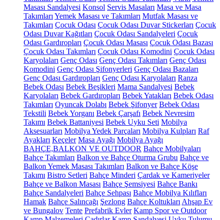
Masası Sandalyesi
Konsol
Servis Masaları
Masa ve Masa
Takımları
Yemek Masası ve Takımları
Mutfak Masası ve
Takımları
Çocuk Odası
Çocuk Odası Duvar Stickerları
Çocuk
Odası Duvar Kağıtları
Çocuk Odası Sandalyeleri
Çocuk
Odası Gardıropları
Çocuk Odası Masası
Çocuk Odası Bazası
Çocuk Odası Takımları
Çocuk Odası Komodini
Çocuk Odası
Karyolaları
Genç Odası
Genç Odası Takımları
Genç Odası
Komodini
Genç Odası Şifonyerleri
Genç Odası Bazaları
Genç Odası Gardıropları
Genç Odası Karyolaları
Ranza
Bebek Odası
Bebek Beşikleri
Mama Sandalyesi
Bebek
Karyolaları
Bebek Gardıropları
Bebek Yatakları
Bebek Odası
Takımları
Oyuncak Dolabı
Bebek Şifonyer
Bebek Odası
Tekstili
Bebek Yorganı
Bebek Çarşafı
Bebek Nevresim
Takımı
Bebek Battaniyesi
Bebek Uyku Seti
Mobilya
Aksesuarları
Mobilya Yedek Parçaları
Mobilya Kulpları
Raf
Ayakları
Keçeler
Masa Ayağı
Mobilya Ayağı
BAHÇE,BALKON VE OUTDOOR
Bahçe Mobilyaları
Bahçe Takımları
Balkon ve Bahçe Oturma Grubu
Bahçe ve
Balkon Yemek Masası Takımları
Balkon ve Bahçe Köşe
Takımı
Bistro Setleri
Bahçe Minderi
Çardak ve Kameriyeler
Bahçe ve Balkon Masası
Bahçe Şemsiyesi
Bahçe Bankı
Bahçe Sandalyeleri
Bahçe Sehpası
Bahçe Mobilya Kılıfları
Hamak
Bahçe Salıncağı
Şezlong
Bahçe Koltukları
Ahşap Ev
ve Bungalov
Tente
Prefabrik Evler
Kamp Spor ve Outdoor
Kamp Malzemeleri
Çadırlar
Kamp Sandalyesi
Uyku Tulumu