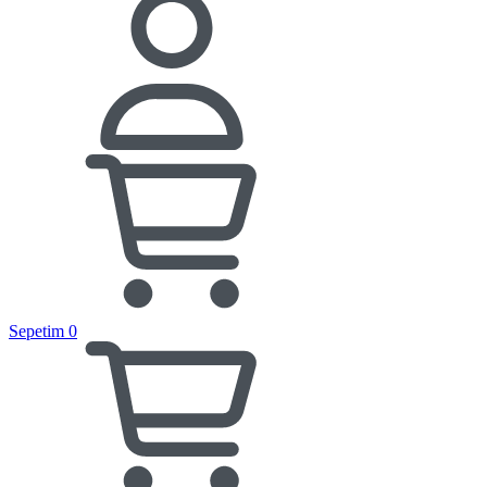
Sepetim
0