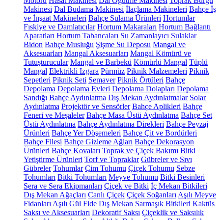
Motoru
Hasat Makinesi
Dal Öğütme Makinesi
Toprak Burgu
Makinesi
Dal Budama Makinesi
İlaçlama Makineleri
Bahçe İş
ve İnşaat Makineleri
Bahçe Sulama Ürünleri
Hortumlar
Fıskiye ve Damlatıcılar
Hortum Makaraları
Hortum Bağlantı
Aparatları
Hortum Tabancaları
Su Zamanlayıcı
Sulaklar
Bidon
Bahçe Musluğu
Şişme Su Deposu
Mangal ve
Aksesuarları
Mangal Aksesuarları
Mangal Kömürü ve
Tutuşturucular
Mangal ve Barbekü
Kömürlü Mangal
Tüplü
Mangal
Elektrikli Izgara
Pürmüz
Piknik Malzemeleri
Piknik
Sepetleri
Piknik Seti
Semaver
Piknik Örtüleri
Bahçe
Depolama
Depolama Evleri
Depolama Dolapları
Depolama
Sandığı
Bahçe Aydınlatma
Dış Mekan Aydınlatmalar
Solar
Aydınlatma
Projektör ve Sensörler
Bahçe Aplikleri
Bahçe
Feneri ve Meşaleler
Bahçe Masa Üstü Aydınlatma
Bahçe Set
Üstü Aydınlatma
Bahçe Aydınlatma Direkleri
Bahçe Peyzaj
Ürünleri
Bahçe Yer Döşemeleri
Bahçe Çit ve Bordürleri
Bahçe Filesi
Bahçe Gizleme Ağları
Bahçe Dekorasyon
Ürünleri
Bahçe Kovaları
Toprak ve Çiçek Bakımı
Bitki
Yetiştirme Ürünleri
Torf ve Topraklar
Gübreler ve Sıvı
Gübreler
Tohumlar
Çim Tohumu
Çiçek Tohumu
Sebze
Tohumları
Bitki Tohumları
Meyve Tohumu
Bitki Besinleri
Sera ve Sera Ekipmanları
Çiçek ve Bitki
İç Mekan Bitkileri
Dış Mekan Ağaçları
Canlı Çiçek
Çiçek Soğanları
Aşılı Meyve
Fidanları
Aşılı Gül
Fide
Dış Mekan Sarmaşık Bitkileri
Kaktüs
Saksı ve Aksesuarları
Dekoratif Saksı
Çiçeklik ve Saksılık