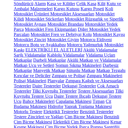
Söndürücü
Alarm
Kasa ve Kilitler
Çelik Kasa
Kilit
Kutu ve
Ambalaj Malzemeleri
Kargo Kutusu
Kargo Poşeti
Koli
Motosiklet Ürünleri
Motorsiklet Aksesuarları
Motosiklet
Kilidi
Motosiklet Stickerları
Motosiklet Rüzgarlık ve Siperlik
Motosiklet Aynası
Motosiklet Brandası
Motorsiklet Yedek
Parça
Motosiklet Fren Ekipmanları
Diğer Motosiklet Yedek
Parçaları
Motosiklet Fren ve Debriyaj Kolu
Motosiklet Kayışı
Motosiklet Zinciri
Motosiklet Giyim
Motorcu Eldiveni
Motorcu Botu ve Ayakkabısı
Motorcu Yağmurluk
Motosiklet
Kaskı
ELEKTRİKLİ EL ALETLERİ
Akülü Vidalamalar
Şarjlı Vidalamalar
Kablolu Vidalamalar
Vidalama Uçları
Matkaplar
Darbeli Matkaplar
Akülü Matkap ve Vidalamalar
Matkap Ucu ve Setleri
Somun Sıkma Makineleri
Darbesiz
Matkaplar
Manyetik Matkap
Sütunlu Matkap
Matkap Tezgahı
Kırıcılar ve Deliciler
Zımpara ve Polisaj
Zımpara Makineleri
Polisaj Makineleri
Planyalar
Zımpara Kağıdı ve Aksesuarları
Testereler
Daire Testereler
Dekupaj Testereler
Çok Amaçlı
Testereler
Tilki Kuyruğu Testereler
Testere Aksesuarları
Tilki
Kuyruğu Testere Ucu
Daire Testere Bıçağı
Dekupaj Testere
Ucu
Bahçe Makineleri
Çapalama Makinesi
Tırpan
Çit
Budama Makinesi
Hidrofor
Yaprak Toplama Makinesi
Motorlu Testere
Elektrikli Testereler
Benzinli Testereler
Testere Zincirleri ve Yağları
Çim Biçme Makinesi
Benzinli
Çim Biçme Makinesi
Elektrikli Çim Biçme Makinesi
Kenar
Kesme Makinesi
Çim Biçme Yedek Parça
Pompa
Santrifüj