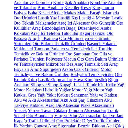
Anahtar ve Takımları
Kurbağcık Anahtarı
Kombine Anahtar
ve Takımları
Boru Anahtarı
Keskiler
Keser
Kargaburun
Balyoz
Balta
Kesici Aletler
Makas
Maket Bıçağı
Iskarpela
Oto Ürünleri
Lastik
Yaz Lastiği
Kış Lastiği
4 Mevsim Lastik
Oto Teknik Malzemeler
Araç İçi Aksesuar
Oto Güneşlik
Oto
Küllükler
Araç Buzdolapları
Bagaj Düzenleyici
Araba
Kokuları
Araç İçi Telefon Tutucular
Bagaj Havuzu
Oto
Paspası
Araç İçi Kamera
Oto Multimedya ve Görüntü
Sistemleri
Oto Bakım Temizlik Ürünleri
Basınçlı Yıkama
Makineleri
Tampon Parlatıcı ve Temizleyiciler
Torpido
Temizlik ve Bakım Ürünleri
Oto Şampuan
Oto Cila ve
Parlatıcı Ürünleri
Polyester Macun
Oto Cam Bakım Ürünleri
ve Temizleyiciler
Mikrofiber Bez
Araç Temizlik Seti
Araç
Boyaları
Araç Süpürgeleri
Araba Çizik Giderici
Motor
Temizleyici ve Bakım Ürünleri
Radyatör Temizleyiciler
Oto
Koltuk Kılıfı
Lastik Ekipmanları
Hava Kompresörü
Bijon
Anahtarı
Sibop ve Sibop Kapağı
Lastik Tamir Kiti
Kriko
Yağ
Motor Katkıları
Hidrolik Yağlar
Motor Yağı
Motor Yağı
Katkısı
Gres Yağı
Yakıt Katkısı
Şanzıman Yağı ve Katkısı
Akü ve Akü Aksesuarları
Akü
Akü Şarj Cihazları
Akü
Takviye Kablosu
Araç Dış Aksesuar
Plaka Aksesuarları
Silecek
Yan ve Tavan Çıtaları
Tampon Aksesuarları
Trafik
Setleri
Oto Brandaları
Vinç ve Vinç Aksesuarları
Jant ve Jant
Kapağı
Trafik Ürünleri
Oto Projektör
Diğer Trafik Ürünleri
İlk Yardım Çantası
Araç Sigortaları
Benzin Bidonu
Acil Çıkış