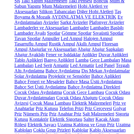
Şiş
Takı Yapım Malzemeleri
Takı Pensesi
Boncuk
Mum &
Sabun Yapımı
Mum Malzemeleri
Hobi Aletleri ve
Aksesuarları
Silikon Tabancaları
Diğer Hobi Aletleri
Taş
Boyama & Mozaik
AYDINLATMA VE ELEKTRİK
Ev
Aydınlatmaları
Avizeler
Sarkıt Avizeler
Plafonyer Avizeler
Lambaderler ve Aksesuarları
Lambader
Lambader Başlığı
Lambader Ayağı
Spotlar
Gömme Spotlar
Sıvaüstü Spotlar
Tavan Spotlar
Ampuller
Led Ampul
Halojen Ampul
Tasarruflu Ampul
Rustik Ampul
Akıllı Ampul
Floresan
Ampul
Abajurlar ve Aksesuarları
Abajur
Abajur Şapkaları
Abajur Ayaklığı
Fener ve Işıldaklar
Aplikler
Duvar Aplikleri
Tablo Aplikleri
Banyo Aplikleri
Lamba
Gece Lambaları
Masa
Lambaları
Led Şerit
Armatür
Led Armatür
Led Panel
Tezgah
Altı Aydınlatma
Bahçe Aydınlatma
Dış Mekan Aydınlatmalar
Solar Aydınlatma
Projektör ve Sensörler
Bahçe Aplikleri
Bahçe Feneri ve Meşaleler
Bahçe Masa Üstü Aydınlatma
Bahçe Set Üstü Aydınlatma
Bahçe Aydınlatma Direkleri
Çocuk Odası Aydınlatma
Çocuk Gece Lambası
Çocuk Odası
Duvar Aydınlatmaları
Çocuk Odası Abajuru
Çocuk Odası
Avizesi
Çocuk Masa Lambası
Elektrik Malzemeleri
Priz ve
Anahtarlar
Priz Kutusu
Telefon Prizi
Priz Çerçevesi
Golyat
Priz
Nümeris Priz
Priz
Anahtar Priz
Şalt Malzemeleri
Sigorta
Kutusu
Kontaktör
Elektrik Sigortası
Şalter
Kaçak Akım
Rölesi
Elektrik Sayacı
Uzatma Kablosu ve Grup Priz
Uzatma
Kabloları
Çoklu Grup Prizleri
Kablolar
Kablo Aksesuarları