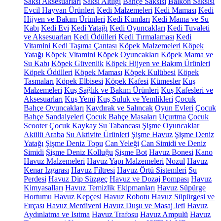
Saksı Aksesuarları
Saksı Altlığı
Bahçe Saksısı
Balkon Saksısı
Evcil Hayvan Ürünleri
Kedi Malzemeleri
Kedi Maması
Kedi
Hijyen ve Bakım Ürünleri
Kedi Kumları
Kedi Mama ve Su
Kabı
Kedi Evi
Kedi Yatağı
Kedi Oyuncakları
Kedi Tuvaleti
ve Aksesuarları
Kedi Ödülleri
Kedi Tırmalaması
Kedi
Vitamini
Kedi Taşıma Çantası
Köpek Malzemeleri
Köpek
Yatağı
Köpek Vitamini
Köpek Oyuncakları
Köpek Mama ve
Su Kabı
Köpek Güvenlik
Köpek Hijyen ve Bakım Ürünleri
Köpek Ödülleri
Köpek Maması
Köpek Kulübesi
Köpek
Tasmaları
Köpek Elbisesi
Köpek Kafesi
Kümesler
Kuş
Malzemeleri
Kuş Sağlık ve Bakım Ürünleri
Kuş Kafesleri ve
Aksesuarları
Kuş Yemi
Kuş Suluk ve Yemlikleri
Çocuk
Bahçe Oyuncakları
Kaydırak ve Salıncak
Oyun Evleri
Çocuk
Bahçe Sandalyeleri
Çocuk Bahçe Masaları
Uçurtma
Çocuk
Scooter
Çocuk Kaykay
Su Tabancası
Şişme Oyuncaklar
Akülü Araba
Su Aktivite Ürünleri
Şişme Havuz
Şişme Deniz
Yatağı
Şişme Deniz Topu
Can Yeleği
Can Simidi ve Deniz
Simidi
Şişme Deniz Kolluğu
Şişme Bot
Havuz Bonesi
Kano
Havuz Malzemeleri
Havuz Yapı Malzemeleri
Nozul
Havuz
Kenar Izgarası
Havuz Filtresi
Havuz Örtü Sistemleri
Su
Perdesi
Havuz Dip Süzgeç
Havuz ve Dozaj Pompası
Havuz
Kimyasalları
Havuz Temizlik Ekipmanları
Havuz Süpürge
Hortumu
Havuz Kepçesi
Havuz Robotu
Havuz Süpürgesi ve
Fırçası
Havuz Merdiveni
Havuz Duşu ve Masaj Jeti
Havuz
Aydınlatma ve Isıtma
Havuz Trafosu
Havuz Ampulü
Havuz