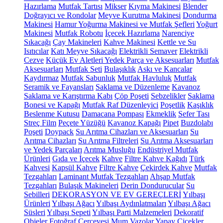
Hazırlama
Mutfak Tartısı
Mikser
Kıyma Makinesi
Blender
Doğrayıcı ve Rondolar
Meyve Kurutma Makinesi
Dondurma
Makinesi
Hamur Yoğurma Makinesi ve Mutfak Şefleri
Yoğurt
Makinesi
Mutfak Robotu
İçecek Hazırlama
Narenciye
Sıkacağı
Çay Makineleri
Kahve Makinesi
Kettle ve Su
Isıtıcılar
Katı Meyve Sıkacağı
Elektrikli Semaver
Elektrikli
Cezve
Küçük Ev Aletleri Yedek Parça ve Aksesuarları
Mutfak
Aksesuarları
Mutfak Seti
Bulaşıklık
Askı ve Kancalar
Kaydırmaz
Mutfak Sabunluk
Mutfak Havluluk
Mutfak
Seramik ve Fayansları
Saklama ve Düzenleme
Kavanoz
Saklama ve Karıştırma Kabı
Çöp Poşeti
Sebzelikler
Saklama
Bonesi ve Kapağı
Mutfak Raf Düzenleyici
Poşetlik
Kaşıklık
Beslenme Kutusu
Damacana Pompası
Ekmeklik
Sefer Tası
Streç Film
Peçete Yüzüğü
Kavanoz Kapağı
Pipet
Buzdolabı
Poşeti
Doypack
Su Arıtma Cihazları ve Aksesuarları
Su
Arıtma Cihazları
Su Arıtma Filtreleri
Su Arıtma Aksesuarları
ve Yedek Parçaları
Arıtma Musluğu
Endüstriyel Mutfak
Ürünleri
Gıda ve İçecek
Kahve
Filtre Kahve Kağıdı
Türk
Kahvesi
Kapsül Kahve
Filtre Kahve
Çekirdek Kahve
Mutfak
Tezgahları
Laminant Mutfak Tezgahları
Ahşap Mutfak
Tezgahları
Bulaşık Makineleri
Derin Dondurucular
Su
Sebilleri
DEKORASYON VE EV GEREÇLERİ
Yılbaşı
Ürünleri
Yılbaşı Ağacı
Yılbaşı Aydınlatmaları
Yılbaşı Ağacı
Süsleri
Yılbaşı Sepeti
Yılbaşı Parti Malzemeleri
Dekoratif
Objeler
Fotoğraf Çerçevesi
Mum
Vazolar
Yapay Çiçekler