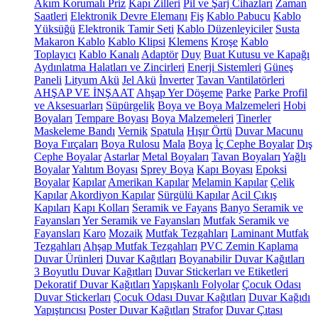
Akım Korumalı Priz
Kapı Zilleri
Pil ve Şarj Cihazları
Zaman
Saatleri
Elektronik Devre Elemanı
Fiş
Kablo Pabucu
Kablo
Yüksüğü
Elektronik Tamir Seti
Kablo Düzenleyiciler
Susta
Makaron Kablo
Kablo Klipsi
Klemens
Kroşe
Kablo
Toplayıcı
Kablo Kanalı
Adaptör
Duy
Buat Kutusu ve Kapağı
Aydınlatma Halatları ve Zincirleri
Enerji Sistemleri
Güneş
Paneli
Lityum Akü
Jel Akü
İnverter
Tavan Vantilatörleri
AHŞAP VE İNŞAAT
Ahşap Yer Döşeme
Parke
Parke Profil
ve Aksesuarları
Süpürgelik
Boya ve Boya Malzemeleri
Hobi
Boyaları
Tempare Boyası
Boya Malzemeleri
Tinerler
Maskeleme Bandı
Vernik
Spatula
Hışır Örtü
Duvar Macunu
Boya Fırçaları
Boya Rulosu
Mala
Boya
İç Cephe Boyalar
Dış
Cephe Boyalar
Astarlar
Metal Boyaları
Tavan Boyaları
Yağlı
Boyalar
Yalıtım Boyası
Sprey Boya
Kapı Boyası
Epoksi
Boyalar
Kapılar
Amerikan Kapılar
Melamin Kapılar
Çelik
Kapılar
Akordiyon Kapılar
Sürgülü Kapılar
Acil Çıkış
Kapıları
Kapı Kolları
Seramik ve Fayans
Banyo Seramik ve
Fayansları
Yer Seramik ve Fayansları
Mutfak Seramik ve
Fayansları
Karo
Mozaik
Mutfak Tezgahları
Laminant Mutfak
Tezgahları
Ahşap Mutfak Tezgahları
PVC Zemin Kaplama
Duvar Ürünleri
Duvar Kağıtları
Boyanabilir Duvar Kağıtları
3 Boyutlu Duvar Kağıtları
Duvar Stickerları ve Etiketleri
Dekoratif Duvar Kağıtları
Yapışkanlı Folyolar
Çocuk Odası
Duvar Stickerları
Çocuk Odası Duvar Kağıtları
Duvar Kağıdı
Yapıştırıcısı
Poster Duvar Kağıtları
Strafor
Duvar Çıtası