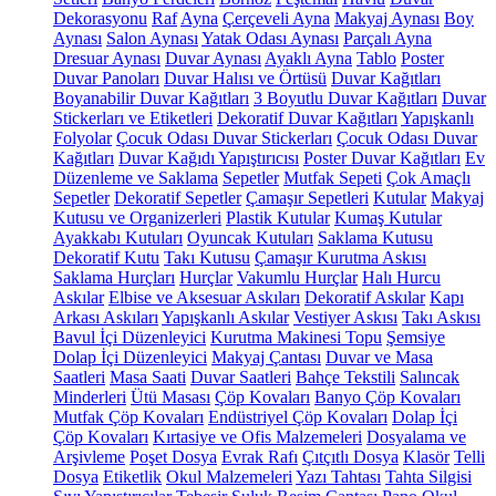
Dekorasyonu
Raf
Ayna
Çerçeveli Ayna
Makyaj Aynası
Boy
Aynası
Salon Aynası
Yatak Odası Aynası
Parçalı Ayna
Dresuar Aynası
Duvar Aynası
Ayaklı Ayna
Tablo
Poster
Duvar Panoları
Duvar Halısı ve Örtüsü
Duvar Kağıtları
Boyanabilir Duvar Kağıtları
3 Boyutlu Duvar Kağıtları
Duvar
Stickerları ve Etiketleri
Dekoratif Duvar Kağıtları
Yapışkanlı
Folyolar
Çocuk Odası Duvar Stickerları
Çocuk Odası Duvar
Kağıtları
Duvar Kağıdı Yapıştırıcısı
Poster Duvar Kağıtları
Ev
Düzenleme ve Saklama
Sepetler
Mutfak Sepeti
Çok Amaçlı
Sepetler
Dekoratif Sepetler
Çamaşır Sepetleri
Kutular
Makyaj
Kutusu ve Organizerleri
Plastik Kutular
Kumaş Kutular
Ayakkabı Kutuları
Oyuncak Kutuları
Saklama Kutusu
Dekoratif Kutu
Takı Kutusu
Çamaşır Kurutma Askısı
Saklama Hurçları
Hurçlar
Vakumlu Hurçlar
Halı Hurcu
Askılar
Elbise ve Aksesuar Askıları
Dekoratif Askılar
Kapı
Arkası Askıları
Yapışkanlı Askılar
Vestiyer Askısı
Takı Askısı
Bavul İçi Düzenleyici
Kurutma Makinesi Topu
Şemsiye
Dolap İçi Düzenleyici
Makyaj Çantası
Duvar ve Masa
Saatleri
Masa Saati
Duvar Saatleri
Bahçe Tekstili
Salıncak
Minderleri
Ütü Masası
Çöp Kovaları
Banyo Çöp Kovaları
Mutfak Çöp Kovaları
Endüstriyel Çöp Kovaları
Dolap İçi
Çöp Kovaları
Kırtasiye ve Ofis Malzemeleri
Dosyalama ve
Arşivleme
Poşet Dosya
Evrak Rafı
Çıtçıtlı Dosya
Klasör
Telli
Dosya
Etiketlik
Okul Malzemeleri
Yazı Tahtası
Tahta Silgisi