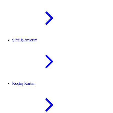
Şifre İşlemlerim
Koçtaş Kartım