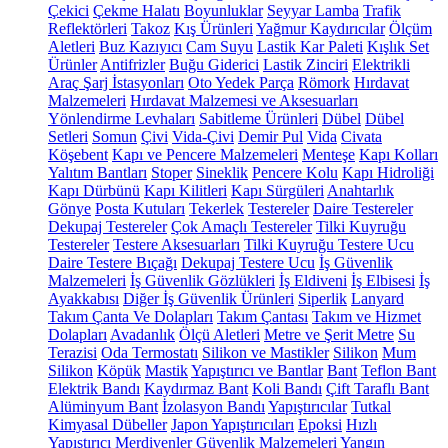
Çekici
Çekme Halatı
Boyunluklar
Seyyar Lamba
Trafik
Reflektörleri
Takoz
Kış Ürünleri
Yağmur Kaydırıcılar
Ölçüm
Aletleri
Buz Kazıyıcı
Cam Suyu
Lastik Kar Paleti
Kışlık Set
Ürünler
Antifrizler
Buğu Giderici
Lastik Zinciri
Elektrikli
Araç Şarj İstasyonları
Oto Yedek Parça
Römork
Hırdavat
Malzemeleri
Hırdavat Malzemesi ve Aksesuarları
Yönlendirme Levhaları
Sabitleme Ürünleri
Dübel
Dübel
Setleri
Somun
Çivi
Vida-Çivi
Demir Pul
Vida
Civata
Köşebent
Kapı ve Pencere Malzemeleri
Menteşe
Kapı Kolları
Yalıtım Bantları
Stoper
Sineklik
Pencere Kolu
Kapı Hidroliği
Kapı Dürbünü
Kapı Kilitleri
Kapı Sürgüleri
Anahtarlık
Gönye
Posta Kutuları
Tekerlek
Testereler
Daire Testereler
Dekupaj Testereler
Çok Amaçlı Testereler
Tilki Kuyruğu
Testereler
Testere Aksesuarları
Tilki Kuyruğu Testere Ucu
Daire Testere Bıçağı
Dekupaj Testere Ucu
İş Güvenlik
Malzemeleri
İş Güvenlik Gözlükleri
İş Eldiveni
İş Elbisesi
İş
Ayakkabısı
Diğer İş Güvenlik Ürünleri
Siperlik
Lanyard
Takım Çanta Ve Dolapları
Takım Çantası
Takım ve Hizmet
Dolapları
Avadanlık
Ölçü Aletleri
Metre ve Şerit Metre
Su
Terazisi
Oda Termostatı
Silikon ve Mastikler
Silikon
Mum
Silikon
Köpük
Mastik
Yapıştırıcı ve Bantlar
Bant
Teflon Bant
Elektrik Bandı
Kaydırmaz Bant
Koli Bandı
Çift Taraflı Bant
Alüminyum Bant
İzolasyon Bandı
Yapıştırıcılar
Tutkal
Kimyasal Dübeller
Japon Yapıştırıcıları
Epoksi
Hızlı
Yapıştırıcı
Merdivenler
Güvenlik Malzemeleri
Yangın