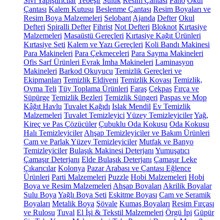
Sıvı Yapıştırıcılar
Tebeşir
Suluk
Resim Çantası
Pano
Okul
Çantası
Kalem Kutusu
Beslenme Çantası
Resim Boyaları ve
Resim Boya Malzemeleri
Selobant
Ajanda
Defter
Okul
Defteri
Spiralli Defter
Fihrist
Not Defteri
Bloknot
Kırtasiye
Malzemeleri
Masaüstü Gereçleri
Kırtasiye Kağıt Ürünleri
Kırtasiye Seti
Kalem ve Yazı Gereçleri
Koli Bandı Makinesi
Para Makineleri
Para Çekmeceleri
Para Sayma Makineleri
Ofis Sarf Ürünleri
Evrak İmha Makineleri
Laminasyon
Makineleri
Barkod Okuyucu
Temizlik Gereçleri ve
Ekipmanları
Temizlik Eldiveni
Temizlik Kovası
Temizlik,
Ovma Teli
Tüy Toplama Ürünleri
Faraş
Çekpas
Fırça ve
Süpürge
Temizlik Bezleri
Temizlik Süngeri
Paspas ve Mop
Kâğıt Havlu
Tuvalet Kağıdı
Islak Mendil
Ev Temizlik
Malzemeleri
Tuvalet Temizleyici
Yüzey Temizleyiciler
Yağ,
Kireç ve Pas Çözücüler
Çubuklu Oda Kokusu
Oda Kokusu
Halı Temizleyiciler
Ahşap Temizleyiciler ve Bakım Ürünleri
Cam ve Parlak Yüzey Temizleyiciler
Mutfak ve Banyo
Temizleyiciler
Bulaşık Makinesi Deterjanı
Yumuşatıcı
Çamaşır Deterjanı
Elde Bulaşık Deterjanı
Çamaşır Leke
Çıkarıcılar
Kolonya
Pazar Arabası ve Çantası
Eğlence
Ürünleri
Parti Malzemeleri
Puzzle
Hobi Malzemeleri
Hobi
Boya ve Resim Malzemeleri
Ahşap Boyaları
Akrilik Boyalar
Sulu Boya
Yağlı Boya Seti
Eskitme Boyası
Cam ve Seramik
Boyaları
Metalik Boya
Şövale
Kumaş Boyaları
Resim Fırçası
ve Rulosu
Tuval
El İşi & Tekstil Malzemeleri
Örgü İpi
Güpür