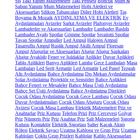
Şiş
Takı Yapım Malzemeleri
Takı Pensesi
Boncuk
Mum &
Sabun Yapımı
Mum Malzemeleri
Hobi Aletleri ve
Aksesuarları
Silikon Tabancaları
Diğer Hobi Aletleri
Taş
Boyama & Mozaik
AYDINLATMA VE ELEKTRİK
Ev
Aydınlatmaları
Avizeler
Sarkıt Avizeler
Plafonyer Avizeler
Lambaderler ve Aksesuarları
Lambader
Lambader Başlığı
Lambader Ayağı
Spotlar
Gömme Spotlar
Sıvaüstü Spotlar
Tavan Spotlar
Ampuller
Led Ampul
Halojen Ampul
Tasarruflu Ampul
Rustik Ampul
Akıllı Ampul
Floresan
Ampul
Abajurlar ve Aksesuarları
Abajur
Abajur Şapkaları
Abajur Ayaklığı
Fener ve Işıldaklar
Aplikler
Duvar Aplikleri
Tablo Aplikleri
Banyo Aplikleri
Lamba
Gece Lambaları
Masa
Lambaları
Led Şerit
Armatür
Led Armatür
Led Panel
Tezgah
Altı Aydınlatma
Bahçe Aydınlatma
Dış Mekan Aydınlatmalar
Solar Aydınlatma
Projektör ve Sensörler
Bahçe Aplikleri
Bahçe Feneri ve Meşaleler
Bahçe Masa Üstü Aydınlatma
Bahçe Set Üstü Aydınlatma
Bahçe Aydınlatma Direkleri
Çocuk Odası Aydınlatma
Çocuk Gece Lambası
Çocuk Odası
Duvar Aydınlatmaları
Çocuk Odası Abajuru
Çocuk Odası
Avizesi
Çocuk Masa Lambası
Elektrik Malzemeleri
Priz ve
Anahtarlar
Priz Kutusu
Telefon Prizi
Priz Çerçevesi
Golyat
Priz
Nümeris Priz
Priz
Anahtar Priz
Şalt Malzemeleri
Sigorta
Kutusu
Kontaktör
Elektrik Sigortası
Şalter
Kaçak Akım
Rölesi
Elektrik Sayacı
Uzatma Kablosu ve Grup Priz
Uzatma
Kabloları
Çoklu Grup Prizleri
Kablolar
Kablo Aksesuarları