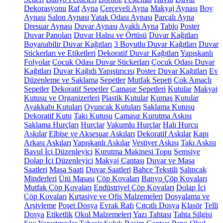
Dekorasyonu
Raf
Ayna
Çerçeveli Ayna
Makyaj Aynası
Boy
Aynası
Salon Aynası
Yatak Odası Aynası
Parçalı Ayna
Dresuar Aynası
Duvar Aynası
Ayaklı Ayna
Tablo
Poster
Duvar Panoları
Duvar Halısı ve Örtüsü
Duvar Kağıtları
Boyanabilir Duvar Kağıtları
3 Boyutlu Duvar Kağıtları
Duvar
Stickerları ve Etiketleri
Dekoratif Duvar Kağıtları
Yapışkanlı
Folyolar
Çocuk Odası Duvar Stickerları
Çocuk Odası Duvar
Kağıtları
Duvar Kağıdı Yapıştırıcısı
Poster Duvar Kağıtları
Ev
Düzenleme ve Saklama
Sepetler
Mutfak Sepeti
Çok Amaçlı
Sepetler
Dekoratif Sepetler
Çamaşır Sepetleri
Kutular
Makyaj
Kutusu ve Organizerleri
Plastik Kutular
Kumaş Kutular
Ayakkabı Kutuları
Oyuncak Kutuları
Saklama Kutusu
Dekoratif Kutu
Takı Kutusu
Çamaşır Kurutma Askısı
Saklama Hurçları
Hurçlar
Vakumlu Hurçlar
Halı Hurcu
Askılar
Elbise ve Aksesuar Askıları
Dekoratif Askılar
Kapı
Arkası Askıları
Yapışkanlı Askılar
Vestiyer Askısı
Takı Askısı
Bavul İçi Düzenleyici
Kurutma Makinesi Topu
Şemsiye
Dolap İçi Düzenleyici
Makyaj Çantası
Duvar ve Masa
Saatleri
Masa Saati
Duvar Saatleri
Bahçe Tekstili
Salıncak
Minderleri
Ütü Masası
Çöp Kovaları
Banyo Çöp Kovaları
Mutfak Çöp Kovaları
Endüstriyel Çöp Kovaları
Dolap İçi
Çöp Kovaları
Kırtasiye ve Ofis Malzemeleri
Dosyalama ve
Arşivleme
Poşet Dosya
Evrak Rafı
Çıtçıtlı Dosya
Klasör
Telli
Dosya
Etiketlik
Okul Malzemeleri
Yazı Tahtası
Tahta Silgisi