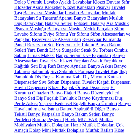
Dolap Uyumlu Lavabo
Ayaklı Lavabolar
Klozet
Duvara Sıfır
Klozetler
Asma Klozetler
Klozet Kapakları
Pisuvar
Tuvalet
Taşı
Batarya ve Musluklar
Lavabo Bataryaları
Mutfak
Bataryaları
Su Tasarruf Aparatı
Banyo Bataryaları
Musluk
Duş Bataryaları
Batarya Setleri
Fotoselli Batarya
Ara Musluk
Pisuvar Musluğu
Batarya ve Musluk Yedek Parçaları
Sifon
Lavabo Sifonu
Eviye Sifonu
Yer Sifonu
Sifon Aksesuarları ve
Parçaları
Rezervuar ve Aksesuarları
Rezervuar Kumanda
Paneli
Rezervuar Seti
Rezervuar İç Takımı
Banyo Bakım
Setleri
Yara Bandı
Lif ve Süngerler
Sıcak Su Torbası
Cımbız
Sabun
Tırnak Makası
Banyo Seramik ve Fayansları
Banyo
Aksesuarları
Tuvalet ve Klozet Fırçaları
Ayaklı Fırçalık ve
Kağıtlık Seti
Duş Rafı
Banyo Aynaları
Banyo Askısı
Banyo
Taburesi
Sabunluk
Sıvı Sabunluk Pompası
Tuvalet Kağıtlığı
Pamukluk
Diş Fırçası Koruma Kabı
Diş Macunu Kutusu
Dispenserler
Sıvı Sabun Dispenseri
Tuvalet Kağıdı Dispenseri
Havlu Dispenseri
Klozet Kapak Örtüsü Dispenseri
El
Kurutma Cihazları
Banyo Etajeri
Banyo Düzenleyicileri
Banyo Seti
Diş Fırçalık
Havluluk
Banyo Kaydırmazı
Duş
Perde Askısı
Yaşlı ve Bedensel Engelli Banyo Ürünleri
Banyo
Havalandırma ve Isıtma
Banyo Aspiratörü
Diğer
Banyo
Tekstil
Banyo Paspasları
Banyo Bakım Setleri
Banyo
Perdeleri
Bornoz
Peştemal
Havlu
MUTFAK
Mutfak
Mobilyaları
Mutfak Dolapları
Hazır Mutfak Dolapları
Çok
Amaçlı Dolap
Mini Mutfak Dolapları
Mutfak Rafları
Köşe