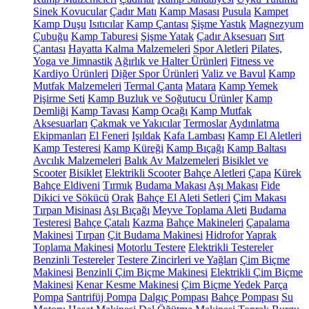
Sinek Kovucular
Çadır Matı
Kamp Masası
Pusula
Kampet
Kamp Duşu
Isıtıcılar
Kamp Çantası
Şişme Yastık
Magnezyum
Çubuğu
Kamp Taburesi
Şişme Yatak
Çadır Aksesuarı
Sırt
Çantası
Hayatta Kalma Malzemeleri
Spor Aletleri
Pilates,
Yoga ve Jimnastik
Ağırlık ve Halter Ürünleri
Fitness ve
Kardiyo Ürünleri
Diğer Spor Ürünleri
Valiz ve Bavul
Kamp
Mutfak Malzemeleri
Termal Çanta
Matara
Kamp Yemek
Pişirme Seti
Kamp Buzluk ve Soğutucu Ürünler
Kamp
Demliği
Kamp Tavası
Kamp Ocağı
Kamp Mutfak
Aksesuarları
Çakmak ve Yakıcılar
Termoslar
Aydınlatma
Ekipmanları
El Feneri
Işıldak
Kafa Lambası
Kamp El Aletleri
Kamp Testeresi
Kamp Küreği
Kamp Bıçağı
Kamp Baltası
Avcılık Malzemeleri
Balık Av Malzemeleri
Bisiklet ve
Scooter
Bisiklet
Elektrikli Scooter
Bahçe Aletleri
Çapa
Kürek
Bahçe Eldiveni
Tırmık
Budama Makası
Aşı Makası
Fide
Dikici ve Sökücü
Orak
Bahçe El Aleti Setleri
Çim Makası
Tırpan Misinası
Aşı Bıçağı
Meyve Toplama Aleti
Budama
Testeresi
Bahçe Çatalı
Kazma
Bahçe Makineleri
Çapalama
Makinesi
Tırpan
Çit Budama Makinesi
Hidrofor
Yaprak
Toplama Makinesi
Motorlu Testere
Elektrikli Testereler
Benzinli Testereler
Testere Zincirleri ve Yağları
Çim Biçme
Makinesi
Benzinli Çim Biçme Makinesi
Elektrikli Çim Biçme
Makinesi
Kenar Kesme Makinesi
Çim Biçme Yedek Parça
Pompa
Santrifüj Pompa
Dalgıç Pompası
Bahçe Pompası
Su