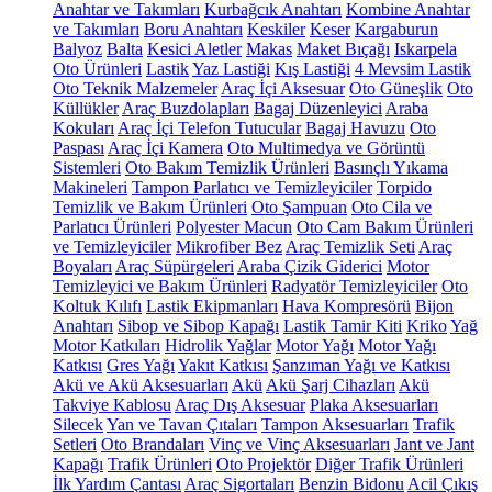
Anahtar ve Takımları
Kurbağcık Anahtarı
Kombine Anahtar
ve Takımları
Boru Anahtarı
Keskiler
Keser
Kargaburun
Balyoz
Balta
Kesici Aletler
Makas
Maket Bıçağı
Iskarpela
Oto Ürünleri
Lastik
Yaz Lastiği
Kış Lastiği
4 Mevsim Lastik
Oto Teknik Malzemeler
Araç İçi Aksesuar
Oto Güneşlik
Oto
Küllükler
Araç Buzdolapları
Bagaj Düzenleyici
Araba
Kokuları
Araç İçi Telefon Tutucular
Bagaj Havuzu
Oto
Paspası
Araç İçi Kamera
Oto Multimedya ve Görüntü
Sistemleri
Oto Bakım Temizlik Ürünleri
Basınçlı Yıkama
Makineleri
Tampon Parlatıcı ve Temizleyiciler
Torpido
Temizlik ve Bakım Ürünleri
Oto Şampuan
Oto Cila ve
Parlatıcı Ürünleri
Polyester Macun
Oto Cam Bakım Ürünleri
ve Temizleyiciler
Mikrofiber Bez
Araç Temizlik Seti
Araç
Boyaları
Araç Süpürgeleri
Araba Çizik Giderici
Motor
Temizleyici ve Bakım Ürünleri
Radyatör Temizleyiciler
Oto
Koltuk Kılıfı
Lastik Ekipmanları
Hava Kompresörü
Bijon
Anahtarı
Sibop ve Sibop Kapağı
Lastik Tamir Kiti
Kriko
Yağ
Motor Katkıları
Hidrolik Yağlar
Motor Yağı
Motor Yağı
Katkısı
Gres Yağı
Yakıt Katkısı
Şanzıman Yağı ve Katkısı
Akü ve Akü Aksesuarları
Akü
Akü Şarj Cihazları
Akü
Takviye Kablosu
Araç Dış Aksesuar
Plaka Aksesuarları
Silecek
Yan ve Tavan Çıtaları
Tampon Aksesuarları
Trafik
Setleri
Oto Brandaları
Vinç ve Vinç Aksesuarları
Jant ve Jant
Kapağı
Trafik Ürünleri
Oto Projektör
Diğer Trafik Ürünleri
İlk Yardım Çantası
Araç Sigortaları
Benzin Bidonu
Acil Çıkış