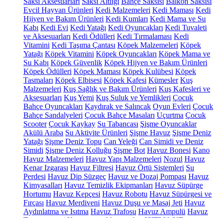
Saksı Aksesuarları
Saksı Altlığı
Bahçe Saksısı
Balkon Saksısı
Evcil Hayvan Ürünleri
Kedi Malzemeleri
Kedi Maması
Kedi
Hijyen ve Bakım Ürünleri
Kedi Kumları
Kedi Mama ve Su
Kabı
Kedi Evi
Kedi Yatağı
Kedi Oyuncakları
Kedi Tuvaleti
ve Aksesuarları
Kedi Ödülleri
Kedi Tırmalaması
Kedi
Vitamini
Kedi Taşıma Çantası
Köpek Malzemeleri
Köpek
Yatağı
Köpek Vitamini
Köpek Oyuncakları
Köpek Mama ve
Su Kabı
Köpek Güvenlik
Köpek Hijyen ve Bakım Ürünleri
Köpek Ödülleri
Köpek Maması
Köpek Kulübesi
Köpek
Tasmaları
Köpek Elbisesi
Köpek Kafesi
Kümesler
Kuş
Malzemeleri
Kuş Sağlık ve Bakım Ürünleri
Kuş Kafesleri ve
Aksesuarları
Kuş Yemi
Kuş Suluk ve Yemlikleri
Çocuk
Bahçe Oyuncakları
Kaydırak ve Salıncak
Oyun Evleri
Çocuk
Bahçe Sandalyeleri
Çocuk Bahçe Masaları
Uçurtma
Çocuk
Scooter
Çocuk Kaykay
Su Tabancası
Şişme Oyuncaklar
Akülü Araba
Su Aktivite Ürünleri
Şişme Havuz
Şişme Deniz
Yatağı
Şişme Deniz Topu
Can Yeleği
Can Simidi ve Deniz
Simidi
Şişme Deniz Kolluğu
Şişme Bot
Havuz Bonesi
Kano
Havuz Malzemeleri
Havuz Yapı Malzemeleri
Nozul
Havuz
Kenar Izgarası
Havuz Filtresi
Havuz Örtü Sistemleri
Su
Perdesi
Havuz Dip Süzgeç
Havuz ve Dozaj Pompası
Havuz
Kimyasalları
Havuz Temizlik Ekipmanları
Havuz Süpürge
Hortumu
Havuz Kepçesi
Havuz Robotu
Havuz Süpürgesi ve
Fırçası
Havuz Merdiveni
Havuz Duşu ve Masaj Jeti
Havuz
Aydınlatma ve Isıtma
Havuz Trafosu
Havuz Ampulü
Havuz