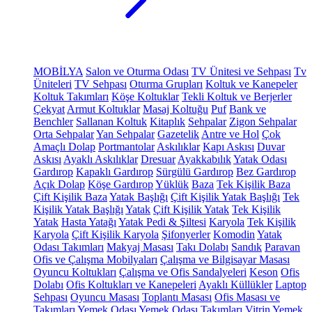
MOBİLYA
Salon ve Oturma Odası
TV Ünitesi ve Sehpası
Tv
Üniteleri
TV Sehpası
Oturma Grupları
Koltuk ve Kanepeler
Koltuk Takımları
Köşe Koltuklar
Tekli Koltuk ve Berjerler
Çekyat
Armut Koltuklar
Masaj Koltuğu
Puf
Bank ve
Benchler
Sallanan Koltuk
Kitaplık
Sehpalar
Zigon Sehpalar
Orta Sehpalar
Yan Sehpalar
Gazetelik
Antre ve Hol
Çok
Amaçlı Dolap
Portmantolar
Askılıklar
Kapı Askısı
Duvar
Askısı
Ayaklı Askılıklar
Dresuar
Ayakkabılık
Yatak Odası
Gardırop
Kapaklı Gardırop
Sürgülü Gardırop
Bez Gardırop
Açık Dolap
Köşe Gardırop
Yüklük
Baza
Tek Kişilik Baza
Çift Kişilik Baza
Yatak Başlığı
Çift Kişilik Yatak Başlığı
Tek
Kişilik Yatak Başlığı
Yatak
Çift Kişilik Yatak
Tek Kişilik
Yatak
Hasta Yatağı
Yatak Pedi & Şiltesi
Karyola
Tek Kişilik
Karyola
Çift Kişilik Karyola
Şifonyerler
Komodin
Yatak
Odası Takımları
Makyaj Masası
Takı Dolabı
Sandık
Paravan
Ofis ve Çalışma Mobilyaları
Çalışma ve Bilgisayar Masası
Oyuncu Koltukları
Çalışma ve Ofis Sandalyeleri
Keson
Ofis
Dolabı
Ofis Koltukları ve Kanepeleri
Ayaklı Küllükler
Laptop
Sehpası
Oyuncu Masası
Toplantı Masası
Ofis Masası ve
Takımları
Yemek Odası
Yemek Odası Takımları
Vitrin
Yemek