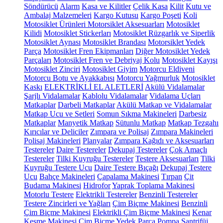
Söndürücü
Alarm
Kasa ve Kilitler
Çelik Kasa
Kilit
Kutu ve
Ambalaj Malzemeleri
Kargo Kutusu
Kargo Poşeti
Koli
Motosiklet Ürünleri
Motorsiklet Aksesuarları
Motosiklet
Kilidi
Motosiklet Stickerları
Motosiklet Rüzgarlık ve Siperlik
Motosiklet Aynası
Motosiklet Brandası
Motorsiklet Yedek
Parça
Motosiklet Fren Ekipmanları
Diğer Motosiklet Yedek
Parçaları
Motosiklet Fren ve Debriyaj Kolu
Motosiklet Kayışı
Motosiklet Zinciri
Motosiklet Giyim
Motorcu Eldiveni
Motorcu Botu ve Ayakkabısı
Motorcu Yağmurluk
Motosiklet
Kaskı
ELEKTRİKLİ EL ALETLERİ
Akülü Vidalamalar
Şarjlı Vidalamalar
Kablolu Vidalamalar
Vidalama Uçları
Matkaplar
Darbeli Matkaplar
Akülü Matkap ve Vidalamalar
Matkap Ucu ve Setleri
Somun Sıkma Makineleri
Darbesiz
Matkaplar
Manyetik Matkap
Sütunlu Matkap
Matkap Tezgahı
Kırıcılar ve Deliciler
Zımpara ve Polisaj
Zımpara Makineleri
Polisaj Makineleri
Planyalar
Zımpara Kağıdı ve Aksesuarları
Testereler
Daire Testereler
Dekupaj Testereler
Çok Amaçlı
Testereler
Tilki Kuyruğu Testereler
Testere Aksesuarları
Tilki
Kuyruğu Testere Ucu
Daire Testere Bıçağı
Dekupaj Testere
Ucu
Bahçe Makineleri
Çapalama Makinesi
Tırpan
Çit
Budama Makinesi
Hidrofor
Yaprak Toplama Makinesi
Motorlu Testere
Elektrikli Testereler
Benzinli Testereler
Testere Zincirleri ve Yağları
Çim Biçme Makinesi
Benzinli
Çim Biçme Makinesi
Elektrikli Çim Biçme Makinesi
Kenar
Kesme Makinesi
Çim Biçme Yedek Parça
Pompa
Santrifüj