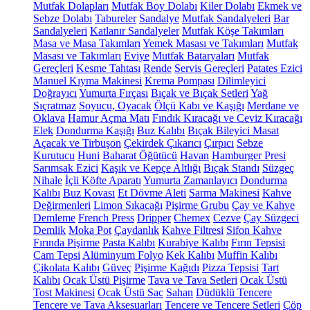
Mutfak Dolapları
Mutfak Boy Dolabı
Kiler Dolabı
Ekmek ve
Sebze Dolabı
Tabureler
Sandalye
Mutfak Sandalyeleri
Bar
Sandalyeleri
Katlanır Sandalyeler
Mutfak Köşe Takımları
Masa ve Masa Takımları
Yemek Masası ve Takımları
Mutfak
Masası ve Takımları
Eviye
Mutfak Bataryaları
Mutfak
Gereçleri
Kesme Tahtası
Rende
Servis Gereçleri
Patates Ezici
Manuel Kıyma Makinesi
Krema Pompası
Dilimleyici
Doğrayıcı
Yumurta Fırçası
Bıçak ve Bıçak Setleri
Yağ
Sıçratmaz
Soyucu, Oyacak
Ölçü Kabı ve Kaşığı
Merdane ve
Oklava
Hamur Açma Matı
Fındık Kıracağı ve Ceviz Kıracağı
Elek
Dondurma Kaşığı
Buz Kalıbı
Bıçak Bileyici Masat
Açacak ve Tirbuşon
Çekirdek Çıkarıcı
Çırpıcı
Sebze
Kurutucu
Huni
Baharat Öğütücü
Havan
Hamburger Presi
Sarımsak Ezici
Kaşık ve Kepçe Altlığı
Bıçak Standı
Süzgeç
Nihale
İçli Köfte Aparatı
Yumurta Zamanlayıcı
Dondurma
Kalıbı
Buz Kovası
Et Dövme Aleti
Sarma Makinesi
Kahve
Değirmenleri
Limon Sıkacağı
Pişirme Grubu
Çay ve Kahve
Demleme
French Press
Dripper
Chemex
Cezve
Çay Süzgeci
Demlik
Moka Pot
Çaydanlık
Kahve Filtresi
Sifon Kahve
Fırında Pişirme
Pasta Kalıbı
Kurabiye Kalıbı
Fırın Tepsisi
Cam Tepsi
Alüminyum Folyo
Kek Kalıbı
Muffin Kalıbı
Çikolata Kalıbı
Güveç
Pişirme Kağıdı
Pizza Tepsisi
Tart
Kalıbı
Ocak Üstü Pişirme
Tava ve Tava Setleri
Ocak Üstü
Tost Makinesi
Ocak Üstü Sac
Sahan
Düdüklü Tencere
Tencere ve Tava Aksesuarları
Tencere ve Tencere Setleri
Çöp