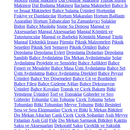
Motoru
Hasat Makinesi
Dal Öğütme Makinesi
Toprak Burgu
Makinesi
Dal Budama Makinesi
İlaçlama Makineleri
Bahçe İş
ve İnşaat Makineleri
Bahçe Sulama Ürünleri
Hortumlar
Fıskiye ve Damlatıcılar
Hortum Makaraları
Hortum Bağlantı
Aparatları
Hortum Tabancaları
Su Zamanlayıcı
Sulaklar
Bidon
Bahçe Musluğu
Şişme Su Deposu
Mangal ve
Aksesuarları
Mangal Aksesuarları
Mangal Kömürü ve
Tutuşturucular
Mangal ve Barbekü
Kömürlü Mangal
Tüplü
Mangal
Elektrikli Izgara
Pürmüz
Piknik Malzemeleri
Piknik
Sepetleri
Piknik Seti
Semaver
Piknik Örtüleri
Bahçe
Depolama
Depolama Evleri
Depolama Dolapları
Depolama
Sandığı
Bahçe Aydınlatma
Dış Mekan Aydınlatmalar
Solar
Aydınlatma
Projektör ve Sensörler
Bahçe Aplikleri
Bahçe
Feneri ve Meşaleler
Bahçe Masa Üstü Aydınlatma
Bahçe Set
Üstü Aydınlatma
Bahçe Aydınlatma Direkleri
Bahçe Peyzaj
Ürünleri
Bahçe Yer Döşemeleri
Bahçe Çit ve Bordürleri
Bahçe Filesi
Bahçe Gizleme Ağları
Bahçe Dekorasyon
Ürünleri
Bahçe Kovaları
Toprak ve Çiçek Bakımı
Bitki
Yetiştirme Ürünleri
Torf ve Topraklar
Gübreler ve Sıvı
Gübreler
Tohumlar
Çim Tohumu
Çiçek Tohumu
Sebze
Tohumları
Bitki Tohumları
Meyve Tohumu
Bitki Besinleri
Sera ve Sera Ekipmanları
Çiçek ve Bitki
İç Mekan Bitkileri
Dış Mekan Ağaçları
Canlı Çiçek
Çiçek Soğanları
Aşılı Meyve
Fidanları
Aşılı Gül
Fide
Dış Mekan Sarmaşık Bitkileri
Kaktüs
Saksı ve Aksesuarları
Dekoratif Saksı
Çiçeklik ve Saksılık