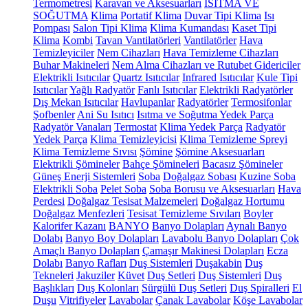
Termometresi
Karavan ve Aksesuarları
ISITMA VE
SOĞUTMA
Klima
Portatif Klima
Duvar Tipi Klima
Isı
Pompası
Salon Tipi Klima
Klima Kumandası
Kaset Tipi
Klima
Kombi
Tavan Vantilatörleri
Vantilatörler
Hava
Temizleyiciler
Nem Cihazları
Hava Temizleme Cihazları
Buhar Makineleri
Nem Alma Cihazları ve Rutubet Gidericiler
Elektrikli Isıtıcılar
Quartz Isıtıcılar
Infrared Isıtıcılar
Kule Tipi
Isıtıcılar
Yağlı Radyatör
Fanlı Isıtıcılar
Elektrikli Radyatörler
Dış Mekan Isıtıcılar
Havlupanlar
Radyatörler
Termosifonlar
Şofbenler
Ani Su Isıtıcı
Isıtma ve Soğutma Yedek Parça
Radyatör Vanaları
Termostat
Klima Yedek Parça
Radyatör
Yedek Parça
Klima Temizleyicisi
Klima Temizleme Spreyi
Klima Temizleme Sıvısı
Şömine
Şömine Aksesuarları
Elektrikli Şömineler
Bahçe Şömineleri
Bacasız Şömineler
Güneş Enerji Sistemleri
Soba
Doğalgaz Sobası
Kuzine Soba
Elektrikli Soba
Pelet Soba
Soba Borusu ve Aksesuarları
Hava
Perdesi
Doğalgaz Tesisat Malzemeleri
Doğalgaz Hortumu
Doğalgaz Menfezleri
Tesisat Temizleme Sıvıları
Boyler
Kalorifer Kazanı
BANYO
Banyo Dolapları
Aynalı Banyo
Dolabı
Banyo Boy Dolapları
Lavabolu Banyo Dolapları
Çok
Amaçlı Banyo Dolapları
Çamaşır Makinesi Dolapları
Ecza
Dolabı
Banyo Rafları
Duş Sistemleri
Duşakabin
Duş
Tekneleri
Jakuziler
Küvet
Duş Setleri
Duş Sistemleri
Duş
Başlıkları
Duş Kolonları
Sürgülü Duş Setleri
Duş Spiralleri
El
Duşu
Vitrifiyeler
Lavabolar
Çanak Lavabolar
Köşe Lavabolar