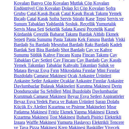
Kovaları
Banyo Çöp Kovaları
Mutfak Çöp Kovaları
Endüstriyel Çöp Kovaları
Dolap İçi Çöp Kovaları
Sofra
Grubu
Çatal,Kaşık,Bıçak
Çatal Kaşık Bıçak Takımı
Yemek
Bıçağı
Çatal
Kaşık
Sofra Servis
Sürahi
Kase
Tepsi
Servis ve
Sunum Tabakları
Yağdanlık
Sosluk, Reçellik
Yumurtalık
Servis Maşa Seti
Şekerlik
Salata Kasesi
Peçetelik
Karaf
Kürdanlık
Çerezlik
Baharat Takımı
Bardak Altlığı
Ekmek
Sepeti
Pasta Sunumu
Pasta Takımı
Kek Fanusu
Bardak
Viski
Bardağı
Su Bardağı
Meşrubat Bardağı
Rakı Bardağı
Kadeh
Bardak Seti
Bira Bardağı
Shot Bardağı
Çay ve Kahve
Sunumu
Sütlük
Kahve Fincanı
Kupa
Fincan Takımı
Çay
Tabakları
Çay Setleri
Çay Fincanı
Çay Bardağı
Çay Kaşığı
Yemek Takımları
Tabaklar
Kahvaltı Takımları
Suluk ve
Matara
Beyaz Eşya
Fırın
Mikrodalga Fırınlar
Mini Fırınlar
Buzdolabı
Çamaşır Makinesi
Ocak
Ankastre Ürünleri
Ankastre Setler
Ankastre Ocaklar
Ankastre Fırınlar
Ankastre
Davlumbazlar
Bulaşık Makineleri
Kurutma Makinesi
Derin
Dondurucular
Su Sebilleri
Mini Buzdolabı
Davlumbazlar
Kurutmalı Çamaşır Makinesi
Beyaz Eşya Setleri
Aspiratörler
Beyaz Eşya Yedek Parça ve Bakım Ürünleri
Şarap Dolabı
Küçük Ev Aletleri
Kızartma ve Pişirme Makineleri
Mısır
Patlatma Makinesi
Fritöz
Ekmek Yapma Makinesi
Ekmek
Kızartma Makinesi
Tost Makinesi
Buharlı Pişirici
Elektrikli
Izgara
Waffle Makinesi
Yumurta Haşlayıcı
Elektrikli Tencere
ve Tava
Pizza Makinesi
Krep Makinesi
Basküller
Yiyecek