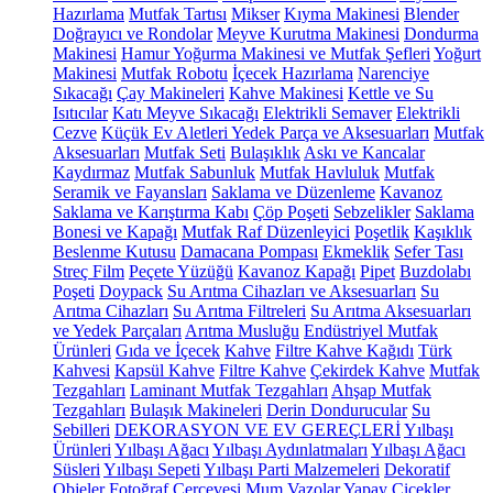
Hazırlama
Mutfak Tartısı
Mikser
Kıyma Makinesi
Blender
Doğrayıcı ve Rondolar
Meyve Kurutma Makinesi
Dondurma
Makinesi
Hamur Yoğurma Makinesi ve Mutfak Şefleri
Yoğurt
Makinesi
Mutfak Robotu
İçecek Hazırlama
Narenciye
Sıkacağı
Çay Makineleri
Kahve Makinesi
Kettle ve Su
Isıtıcılar
Katı Meyve Sıkacağı
Elektrikli Semaver
Elektrikli
Cezve
Küçük Ev Aletleri Yedek Parça ve Aksesuarları
Mutfak
Aksesuarları
Mutfak Seti
Bulaşıklık
Askı ve Kancalar
Kaydırmaz
Mutfak Sabunluk
Mutfak Havluluk
Mutfak
Seramik ve Fayansları
Saklama ve Düzenleme
Kavanoz
Saklama ve Karıştırma Kabı
Çöp Poşeti
Sebzelikler
Saklama
Bonesi ve Kapağı
Mutfak Raf Düzenleyici
Poşetlik
Kaşıklık
Beslenme Kutusu
Damacana Pompası
Ekmeklik
Sefer Tası
Streç Film
Peçete Yüzüğü
Kavanoz Kapağı
Pipet
Buzdolabı
Poşeti
Doypack
Su Arıtma Cihazları ve Aksesuarları
Su
Arıtma Cihazları
Su Arıtma Filtreleri
Su Arıtma Aksesuarları
ve Yedek Parçaları
Arıtma Musluğu
Endüstriyel Mutfak
Ürünleri
Gıda ve İçecek
Kahve
Filtre Kahve Kağıdı
Türk
Kahvesi
Kapsül Kahve
Filtre Kahve
Çekirdek Kahve
Mutfak
Tezgahları
Laminant Mutfak Tezgahları
Ahşap Mutfak
Tezgahları
Bulaşık Makineleri
Derin Dondurucular
Su
Sebilleri
DEKORASYON VE EV GEREÇLERİ
Yılbaşı
Ürünleri
Yılbaşı Ağacı
Yılbaşı Aydınlatmaları
Yılbaşı Ağacı
Süsleri
Yılbaşı Sepeti
Yılbaşı Parti Malzemeleri
Dekoratif
Objeler
Fotoğraf Çerçevesi
Mum
Vazolar
Yapay Çiçekler