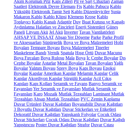
Akım Korumalı Priz
Kapı Zilleri
Pil ve Şarj Cihazları
Zaman
Saatleri
Elektronik Devre Elemanı
Fiş
Kablo Pabucu
Kablo
Yüksüğü
Elektronik Tamir Seti
Kablo Düzenleyiciler
Susta
Makaron Kablo
Kablo Klipsi
Klemens
Kroşe
Kablo
Toplayıcı
Kablo Kanalı
Adaptör
Duy
Buat Kutusu ve Kapağı
Aydınlatma Halatları ve Zincirleri
Enerji Sistemleri
Güneş
Paneli
Lityum Akü
Jel Akü
İnverter
Tavan Vantilatörleri
AHŞAP VE İNŞAAT
Ahşap Yer Döşeme
Parke
Parke Profil
ve Aksesuarları
Süpürgelik
Boya ve Boya Malzemeleri
Hobi
Boyaları
Tempare Boyası
Boya Malzemeleri
Tinerler
Maskeleme Bandı
Vernik
Spatula
Hışır Örtü
Duvar Macunu
Boya Fırçaları
Boya Rulosu
Mala
Boya
İç Cephe Boyalar
Dış
Cephe Boyalar
Astarlar
Metal Boyaları
Tavan Boyaları
Yağlı
Boyalar
Yalıtım Boyası
Sprey Boya
Kapı Boyası
Epoksi
Boyalar
Kapılar
Amerikan Kapılar
Melamin Kapılar
Çelik
Kapılar
Akordiyon Kapılar
Sürgülü Kapılar
Acil Çıkış
Kapıları
Kapı Kolları
Seramik ve Fayans
Banyo Seramik ve
Fayansları
Yer Seramik ve Fayansları
Mutfak Seramik ve
Fayansları
Karo
Mozaik
Mutfak Tezgahları
Laminant Mutfak
Tezgahları
Ahşap Mutfak Tezgahları
PVC Zemin Kaplama
Duvar Ürünleri
Duvar Kağıtları
Boyanabilir Duvar Kağıtları
3 Boyutlu Duvar Kağıtları
Duvar Stickerları ve Etiketleri
Dekoratif Duvar Kağıtları
Yapışkanlı Folyolar
Çocuk Odası
Duvar Stickerları
Çocuk Odası Duvar Kağıtları
Duvar Kağıdı
Yapıştırıcısı
Poster Duvar Kağıtları
Strafor
Duvar Çıtası