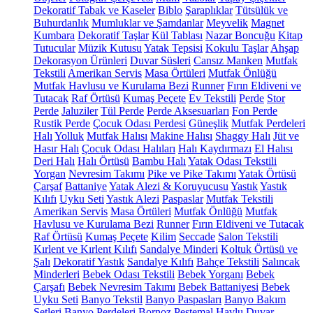
Dekoratif Tabak ve Kaseler
Biblo
Şaraplıklar
Tütsülük ve
Buhurdanlık
Mumluklar ve Şamdanlar
Meyvelik
Magnet
Kumbara
Dekoratif Taşlar
Kül Tablası
Nazar Boncuğu
Kitap
Tutucular
Müzik Kutusu
Yatak Tepsisi
Kokulu Taşlar
Ahşap
Dekorasyon Ürünleri
Duvar Süsleri
Cansız Manken
Mutfak
Tekstili
Amerikan Servis
Masa Örtüleri
Mutfak Önlüğü
Mutfak Havlusu ve Kurulama Bezi
Runner
Fırın Eldiveni ve
Tutacak
Raf Örtüsü
Kumaş Peçete
Ev Tekstili
Perde
Stor
Perde
Jaluziler
Tül Perde
Perde Aksesuarları
Fon Perde
Rustik Perde
Çocuk Odası Perdesi
Güneşlik
Mutfak Perdeleri
Halı
Yolluk
Mutfak Halısı
Makine Halısı
Shaggy Halı
Jüt ve
Hasır Halı
Çocuk Odası Halıları
Halı Kaydırmazı
El Halısı
Deri Halı
Halı Örtüsü
Bambu Halı
Yatak Odası Tekstili
Yorgan
Nevresim Takımı
Pike ve Pike Takımı
Yatak Örtüsü
Çarşaf
Battaniye
Yatak Alezi & Koruyucusu
Yastık
Yastık
Kılıfı
Uyku Seti
Yastık Alezi
Paspaslar
Mutfak Tekstili
Amerikan Servis
Masa Örtüleri
Mutfak Önlüğü
Mutfak
Havlusu ve Kurulama Bezi
Runner
Fırın Eldiveni ve Tutacak
Raf Örtüsü
Kumaş Peçete
Kilim
Seccade
Salon Tekstili
Kırlent ve Kırlent Kılıfı
Sandalye Minderi
Koltuk Örtüsü ve
Şalı
Dekoratif Yastık
Sandalye Kılıfı
Bahçe Tekstili
Salıncak
Minderleri
Bebek Odası Tekstili
Bebek Yorganı
Bebek
Çarşafı
Bebek Nevresim Takımı
Bebek Battaniyesi
Bebek
Uyku Seti
Banyo Tekstil
Banyo Paspasları
Banyo Bakım
Setleri
Banyo Perdeleri
Bornoz
Peştemal
Havlu
Duvar