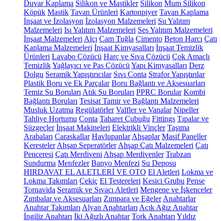
Duvar Kaplama
Silikon ve Mastikler
Silikon
Mum Silikon
Köpük
Mastik
Tavan Ürünleri
Kartonpiyer
Tavan Kaplama
İnşaat ve İzolasyon
İzolasyon Malzemeleri
Su Yalıtım
Malzemeleri
Isı Yalıtım Malzemeleri
Ses Yalıtım Malzemeleri
İnşaat Malzemeleri
Alçı
Cam Tuğla
Çimento
Beton Harcı
Çatı
Kaplama Malzemeleri
İnşaat Kimyasalları
İnşaat Temizlik
Ürünleri
Lavabo Çözücü
Harç ve Sıva Çözücü
Çok Amaçlı
Temizlik
Yağlayıcı ve Pas Çözücü
Yapı Kimyasalları
Derz
Dolgu
Seramik Yapıştırıcılar
Sıvı Conta
Strafor Yapıştırılar
Plastik Boru ve Ek Parçalar
Boru Bağlantı ve Aksesuarları
Temiz Su Boruları
Atık Su Boruları
PPRC Borular
Kombi
Bağlantı Boruları
Tesisat Tamir ve Bağlantı Malzemeleri
Musluk Uzatma
Regülatörler
Valfler ve Vanalar
Nipeller
Tahliye Hortumu
Conta
Taharet Çubuğu
Fittings
Tıpalar ve
Süzgeçler
İnşaat Makineleri
Elektrikli Vinçler
Taşıma
Arabaları
Caraskallar
Havlupanlar
Ahşaplar
Masif Paneller
Keresteler
Ahşap Seperatörler
Ahşap Çatı Malzemeleri
Çatı
Penceresi
Çatı Merdiveni
Ahşap Merdivenler
Trabzan
Sundurma
Menfezler
Banyo Menfezi
Su Deposu
HIRDAVAT EL ALETLERİ VE OTO
El Aletleri
Lokma ve
Lokma Takımları
Çekiç
El Testereleri
Kesici Grubu
Pense
Tornavida
Seramik ve Sıvacı Aletleri
Mengene ve İşkenceler
Zımbalar ve Aksesuarları
Zımpara ve Eğeler
Anahtarlar
Anahtar Takımları
Alyan Anahtarları
Açık Ağız Anahtar
İngiliz Anahtarı
İki Ağızlı Anahtar
Tork Anahtarı
Yıldız