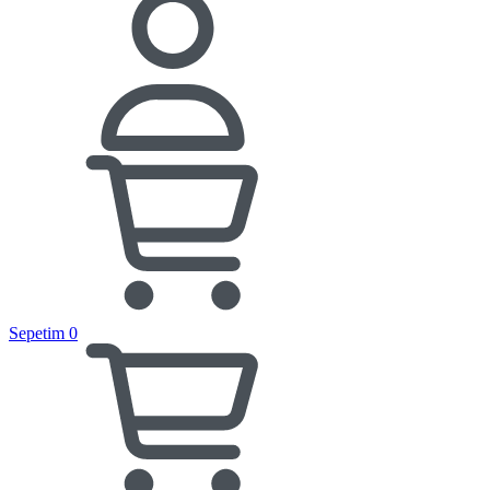
Sepetim
0