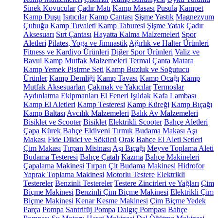
Sinek Kovucular
Çadır Matı
Kamp Masası
Pusula
Kampet
Kamp Duşu
Isıtıcılar
Kamp Çantası
Şişme Yastık
Magnezyum
Çubuğu
Kamp Tuvaleti
Kamp Taburesi
Şişme Yatak
Çadır
Aksesuarı
Sırt Çantası
Hayatta Kalma Malzemeleri
Spor
Aletleri
Pilates, Yoga ve Jimnastik
Ağırlık ve Halter Ürünleri
Fitness ve Kardiyo Ürünleri
Diğer Spor Ürünleri
Valiz ve
Bavul
Kamp Mutfak Malzemeleri
Termal Çanta
Matara
Kamp Yemek Pişirme Seti
Kamp Buzluk ve Soğutucu
Ürünler
Kamp Demliği
Kamp Tavası
Kamp Ocağı
Kamp
Mutfak Aksesuarları
Çakmak ve Yakıcılar
Termoslar
Aydınlatma Ekipmanları
El Feneri
Işıldak
Kafa Lambası
Kamp El Aletleri
Kamp Testeresi
Kamp Küreği
Kamp Bıçağı
Kamp Baltası
Avcılık Malzemeleri
Balık Av Malzemeleri
Bisiklet ve Scooter
Bisiklet
Elektrikli Scooter
Bahçe Aletleri
Çapa
Kürek
Bahçe Eldiveni
Tırmık
Budama Makası
Aşı
Makası
Fide Dikici ve Sökücü
Orak
Bahçe El Aleti Setleri
Çim Makası
Tırpan Misinası
Aşı Bıçağı
Meyve Toplama Aleti
Budama Testeresi
Bahçe Çatalı
Kazma
Bahçe Makineleri
Çapalama Makinesi
Tırpan
Çit Budama Makinesi
Hidrofor
Yaprak Toplama Makinesi
Motorlu Testere
Elektrikli
Testereler
Benzinli Testereler
Testere Zincirleri ve Yağları
Çim
Biçme Makinesi
Benzinli Çim Biçme Makinesi
Elektrikli Çim
Biçme Makinesi
Kenar Kesme Makinesi
Çim Biçme Yedek
Parça
Pompa
Santrifüj Pompa
Dalgıç Pompası
Bahçe