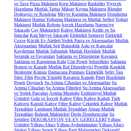
ve Tava
Pizza Makinesi
Krep Makinesi
Basküller
Yiyecek
Hazırlama
Mutfak Tartısı
Mikser
Kıyma Makinesi
Blender
Doğrayıcı ve Rondolar
Meyve Kurutma Makinesi
Dondurma
Makinesi
Hamur Yoğurma Makinesi ve Mutfak Şefleri
Yoğurt
Makinesi
Mutfak Robotu
İçecek Hazırlama
Narenciye
Sıkacağı
Çay Makineleri
Kahve Makinesi
Kettle ve Su
Isıtıcılar
Katı Meyve Sıkacağı
Elektrikli Semaver
Elektrikli
Cezve
Küçük Ev Aletleri Yedek Parça ve Aksesuarları
Mutfak
Aksesuarları
Mutfak Seti
Bulaşıklık
Askı ve Kancalar
Kaydırmaz
Mutfak Sabunluk
Mutfak Havluluk
Mutfak
Seramik ve Fayansları
Saklama ve Düzenleme
Kavanoz
Saklama ve Karıştırma Kabı
Çöp Poşeti
Sebzelikler
Saklama
Bonesi ve Kapağı
Mutfak Raf Düzenleyici
Poşetlik
Kaşıklık
Beslenme Kutusu
Damacana Pompası
Ekmeklik
Sefer Tası
Streç Film
Peçete Yüzüğü
Kavanoz Kapağı
Pipet
Buzdolabı
Poşeti
Doypack
Su Arıtma Cihazları ve Aksesuarları
Su
Arıtma Cihazları
Su Arıtma Filtreleri
Su Arıtma Aksesuarları
ve Yedek Parçaları
Arıtma Musluğu
Endüstriyel Mutfak
Ürünleri
Gıda ve İçecek
Kahve
Filtre Kahve Kağıdı
Türk
Kahvesi
Kapsül Kahve
Filtre Kahve
Çekirdek Kahve
Mutfak
Tezgahları
Laminant Mutfak Tezgahları
Ahşap Mutfak
Tezgahları
Bulaşık Makineleri
Derin Dondurucular
Su
Sebilleri
DEKORASYON VE EV GEREÇLERİ
Yılbaşı
Ürünleri
Yılbaşı Ağacı
Yılbaşı Aydınlatmaları
Yılbaşı Ağacı
Süsleri
Yılbaşı Sepeti
Yılbaşı Parti Malzemeleri
Dekoratif