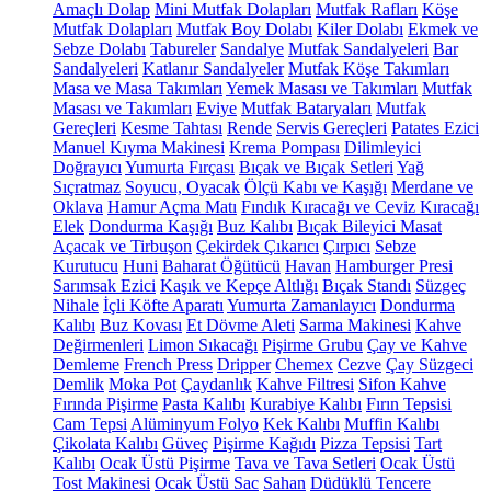
Amaçlı Dolap
Mini Mutfak Dolapları
Mutfak Rafları
Köşe
Mutfak Dolapları
Mutfak Boy Dolabı
Kiler Dolabı
Ekmek ve
Sebze Dolabı
Tabureler
Sandalye
Mutfak Sandalyeleri
Bar
Sandalyeleri
Katlanır Sandalyeler
Mutfak Köşe Takımları
Masa ve Masa Takımları
Yemek Masası ve Takımları
Mutfak
Masası ve Takımları
Eviye
Mutfak Bataryaları
Mutfak
Gereçleri
Kesme Tahtası
Rende
Servis Gereçleri
Patates Ezici
Manuel Kıyma Makinesi
Krema Pompası
Dilimleyici
Doğrayıcı
Yumurta Fırçası
Bıçak ve Bıçak Setleri
Yağ
Sıçratmaz
Soyucu, Oyacak
Ölçü Kabı ve Kaşığı
Merdane ve
Oklava
Hamur Açma Matı
Fındık Kıracağı ve Ceviz Kıracağı
Elek
Dondurma Kaşığı
Buz Kalıbı
Bıçak Bileyici Masat
Açacak ve Tirbuşon
Çekirdek Çıkarıcı
Çırpıcı
Sebze
Kurutucu
Huni
Baharat Öğütücü
Havan
Hamburger Presi
Sarımsak Ezici
Kaşık ve Kepçe Altlığı
Bıçak Standı
Süzgeç
Nihale
İçli Köfte Aparatı
Yumurta Zamanlayıcı
Dondurma
Kalıbı
Buz Kovası
Et Dövme Aleti
Sarma Makinesi
Kahve
Değirmenleri
Limon Sıkacağı
Pişirme Grubu
Çay ve Kahve
Demleme
French Press
Dripper
Chemex
Cezve
Çay Süzgeci
Demlik
Moka Pot
Çaydanlık
Kahve Filtresi
Sifon Kahve
Fırında Pişirme
Pasta Kalıbı
Kurabiye Kalıbı
Fırın Tepsisi
Cam Tepsi
Alüminyum Folyo
Kek Kalıbı
Muffin Kalıbı
Çikolata Kalıbı
Güveç
Pişirme Kağıdı
Pizza Tepsisi
Tart
Kalıbı
Ocak Üstü Pişirme
Tava ve Tava Setleri
Ocak Üstü
Tost Makinesi
Ocak Üstü Sac
Sahan
Düdüklü Tencere