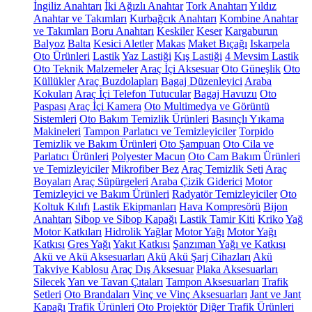
İngiliz Anahtarı
İki Ağızlı Anahtar
Tork Anahtarı
Yıldız
Anahtar ve Takımları
Kurbağcık Anahtarı
Kombine Anahtar
ve Takımları
Boru Anahtarı
Keskiler
Keser
Kargaburun
Balyoz
Balta
Kesici Aletler
Makas
Maket Bıçağı
Iskarpela
Oto Ürünleri
Lastik
Yaz Lastiği
Kış Lastiği
4 Mevsim Lastik
Oto Teknik Malzemeler
Araç İçi Aksesuar
Oto Güneşlik
Oto
Küllükler
Araç Buzdolapları
Bagaj Düzenleyici
Araba
Kokuları
Araç İçi Telefon Tutucular
Bagaj Havuzu
Oto
Paspası
Araç İçi Kamera
Oto Multimedya ve Görüntü
Sistemleri
Oto Bakım Temizlik Ürünleri
Basınçlı Yıkama
Makineleri
Tampon Parlatıcı ve Temizleyiciler
Torpido
Temizlik ve Bakım Ürünleri
Oto Şampuan
Oto Cila ve
Parlatıcı Ürünleri
Polyester Macun
Oto Cam Bakım Ürünleri
ve Temizleyiciler
Mikrofiber Bez
Araç Temizlik Seti
Araç
Boyaları
Araç Süpürgeleri
Araba Çizik Giderici
Motor
Temizleyici ve Bakım Ürünleri
Radyatör Temizleyiciler
Oto
Koltuk Kılıfı
Lastik Ekipmanları
Hava Kompresörü
Bijon
Anahtarı
Sibop ve Sibop Kapağı
Lastik Tamir Kiti
Kriko
Yağ
Motor Katkıları
Hidrolik Yağlar
Motor Yağı
Motor Yağı
Katkısı
Gres Yağı
Yakıt Katkısı
Şanzıman Yağı ve Katkısı
Akü ve Akü Aksesuarları
Akü
Akü Şarj Cihazları
Akü
Takviye Kablosu
Araç Dış Aksesuar
Plaka Aksesuarları
Silecek
Yan ve Tavan Çıtaları
Tampon Aksesuarları
Trafik
Setleri
Oto Brandaları
Vinç ve Vinç Aksesuarları
Jant ve Jant
Kapağı
Trafik Ürünleri
Oto Projektör
Diğer Trafik Ürünleri