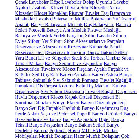
Çanak Lavabolar
Köşe Lavabolar
Dolap Uyumlu Lavabo
Ayaklı Lavabolar
Klozet
Duvara Sıfır Klozetler
Asma
Klozetler
Klozet Kapakları
Pisuvar
Tuvalet Taşı
Batarya ve
Musluklar
Lavabo Bataryaları
Mutfak Bataryaları
Su Tasarruf
Aparatı
Banyo Bataryaları
Musluk
Duş Bataryaları
Batarya
Setleri
Fotoselli Batarya
Ara Musluk
Pisuvar Musluğu
Batarya ve Musluk Yedek Parçaları
Sifon
Lavabo Sifonu
Eviye Sifonu
Yer Sifonu
Sifon Aksesuarları ve Parçaları
Rezervuar ve Aksesuarları
Rezervuar Kumanda Paneli
Rezervuar Seti
Rezervuar İç Takımı
Banyo Bakım Setleri
Yara Bandı
Lif ve Süngerler
Sıcak Su Torbası
Cımbız
Sabun
Tırnak Makası
Banyo Seramik ve Fayansları
Banyo
Aksesuarları
Tuvalet ve Klozet Fırçaları
Ayaklı Fırçalık ve
Kağıtlık Seti
Duş Rafı
Banyo Aynaları
Banyo Askısı
Banyo
Taburesi
Sabunluk
Sıvı Sabunluk Pompası
Tuvalet Kağıtlığı
Pamukluk
Diş Fırçası Koruma Kabı
Diş Macunu Kutusu
Dispenserler
Sıvı Sabun Dispenseri
Tuvalet Kağıdı Dispenseri
Havlu Dispenseri
Klozet Kapak Örtüsü Dispenseri
El
Kurutma Cihazları
Banyo Etajeri
Banyo Düzenleyicileri
Banyo Seti
Diş Fırçalık
Havluluk
Banyo Kaydırmazı
Duş
Perde Askısı
Yaşlı ve Bedensel Engelli Banyo Ürünleri
Banyo
Havalandırma ve Isıtma
Banyo Aspiratörü
Diğer
Banyo
Tekstil
Banyo Paspasları
Banyo Bakım Setleri
Banyo
Perdeleri
Bornoz
Peştemal
Havlu
MUTFAK
Mutfak
Mobilyaları
Mutfak Dolapları
Hazır Mutfak Dolapları
Çok