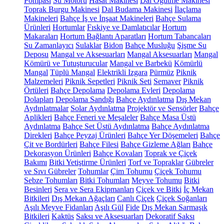
Pompası
Su Motoru
Hasat Makinesi
Dal Öğütme Makinesi
Toprak Burgu Makinesi
Dal Budama Makinesi
İlaçlama
Makineleri
Bahçe İş ve İnşaat Makineleri
Bahçe Sulama
Ürünleri
Hortumlar
Fıskiye ve Damlatıcılar
Hortum
Makaraları
Hortum Bağlantı Aparatları
Hortum Tabancaları
Su Zamanlayıcı
Sulaklar
Bidon
Bahçe Musluğu
Şişme Su
Deposu
Mangal ve Aksesuarları
Mangal Aksesuarları
Mangal
Kömürü ve Tutuşturucular
Mangal ve Barbekü
Kömürlü
Mangal
Tüplü Mangal
Elektrikli Izgara
Pürmüz
Piknik
Malzemeleri
Piknik Sepetleri
Piknik Seti
Semaver
Piknik
Örtüleri
Bahçe Depolama
Depolama Evleri
Depolama
Dolapları
Depolama Sandığı
Bahçe Aydınlatma
Dış Mekan
Aydınlatmalar
Solar Aydınlatma
Projektör ve Sensörler
Bahçe
Aplikleri
Bahçe Feneri ve Meşaleler
Bahçe Masa Üstü
Aydınlatma
Bahçe Set Üstü Aydınlatma
Bahçe Aydınlatma
Direkleri
Bahçe Peyzaj Ürünleri
Bahçe Yer Döşemeleri
Bahçe
Çit ve Bordürleri
Bahçe Filesi
Bahçe Gizleme Ağları
Bahçe
Dekorasyon Ürünleri
Bahçe Kovaları
Toprak ve Çiçek
Bakımı
Bitki Yetiştirme Ürünleri
Torf ve Topraklar
Gübreler
ve Sıvı Gübreler
Tohumlar
Çim Tohumu
Çiçek Tohumu
Sebze Tohumları
Bitki Tohumları
Meyve Tohumu
Bitki
Besinleri
Sera ve Sera Ekipmanları
Çiçek ve Bitki
İç Mekan
Bitkileri
Dış Mekan Ağaçları
Canlı Çiçek
Çiçek Soğanları
Aşılı Meyve Fidanları
Aşılı Gül
Fide
Dış Mekan Sarmaşık
Bitkileri
Kaktüs
Saksı ve Aksesuarları
Dekoratif Saksı