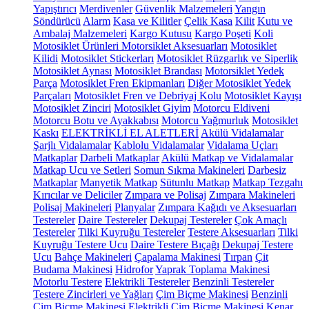
Yapıştırıcı
Merdivenler
Güvenlik Malzemeleri
Yangın
Söndürücü
Alarm
Kasa ve Kilitler
Çelik Kasa
Kilit
Kutu ve
Ambalaj Malzemeleri
Kargo Kutusu
Kargo Poşeti
Koli
Motosiklet Ürünleri
Motorsiklet Aksesuarları
Motosiklet
Kilidi
Motosiklet Stickerları
Motosiklet Rüzgarlık ve Siperlik
Motosiklet Aynası
Motosiklet Brandası
Motorsiklet Yedek
Parça
Motosiklet Fren Ekipmanları
Diğer Motosiklet Yedek
Parçaları
Motosiklet Fren ve Debriyaj Kolu
Motosiklet Kayışı
Motosiklet Zinciri
Motosiklet Giyim
Motorcu Eldiveni
Motorcu Botu ve Ayakkabısı
Motorcu Yağmurluk
Motosiklet
Kaskı
ELEKTRİKLİ EL ALETLERİ
Akülü Vidalamalar
Şarjlı Vidalamalar
Kablolu Vidalamalar
Vidalama Uçları
Matkaplar
Darbeli Matkaplar
Akülü Matkap ve Vidalamalar
Matkap Ucu ve Setleri
Somun Sıkma Makineleri
Darbesiz
Matkaplar
Manyetik Matkap
Sütunlu Matkap
Matkap Tezgahı
Kırıcılar ve Deliciler
Zımpara ve Polisaj
Zımpara Makineleri
Polisaj Makineleri
Planyalar
Zımpara Kağıdı ve Aksesuarları
Testereler
Daire Testereler
Dekupaj Testereler
Çok Amaçlı
Testereler
Tilki Kuyruğu Testereler
Testere Aksesuarları
Tilki
Kuyruğu Testere Ucu
Daire Testere Bıçağı
Dekupaj Testere
Ucu
Bahçe Makineleri
Çapalama Makinesi
Tırpan
Çit
Budama Makinesi
Hidrofor
Yaprak Toplama Makinesi
Motorlu Testere
Elektrikli Testereler
Benzinli Testereler
Testere Zincirleri ve Yağları
Çim Biçme Makinesi
Benzinli
Çim Biçme Makinesi
Elektrikli Çim Biçme Makinesi
Kenar