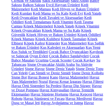
Çiçeklik ve Saksılık
Saksı Aksesuarları
Saksı Altlığı
Bahçe
Saksısı
Balkon Saksısı
Evcil Hayvan Ürünleri
Kedi
Malzemeleri
Kedi Maması
Kedi Hijyen ve Bakım Ürünleri
Kedi Kumları
Kedi Mama ve Su Kabı
Kedi Evi
Kedi Yatağı
Kedi Oyuncakları
Kedi Tuvaleti ve Aksesuarları
Kedi
Ödülleri
Kedi Tırmalaması
Kedi Vitamini
Kedi Taşıma
Çantası
Köpek Malzemeleri
Köpek Yatağı
Köpek Vitamini
Köpek Oyuncakları
Köpek Mama ve Su Kabı
Köpek
Güvenlik
Köpek Hijyen ve Bakım Ürünleri
Köpek Ödülleri
Köpek Maması
Köpek Kulübesi
Köpek Tasmaları
Köpek
Elbisesi
Köpek Kafesi
Kümesler
Kuş Malzemeleri
Kuş Sağlık
ve Bakım Ürünleri
Kuş Kafesleri ve Aksesuarları
Kuş Yemi
Kuş Suluk ve Yemlikleri
Çocuk Bahçe Oyuncakları
Kaydırak
ve Salıncak
Oyun Evleri
Çocuk Bahçe Sandalyeleri
Çocuk
Bahçe Masaları
Uçurtma
Çocuk Scooter
Çocuk Kaykay
Su
Tabancası
Şişme Oyuncaklar
Akülü Araba
Su Aktivite
Ürünleri
Şişme Havuz
Şişme Deniz Yatağı
Şişme Deniz Topu
Can Yeleği
Can Simidi ve Deniz Simidi
Şişme Deniz Kolluğu
Şişme Bot
Havuz Bonesi
Kano
Havuz Malzemeleri
Havuz
Yapı Malzemeleri
Nozul
Havuz Kenar Izgarası
Havuz Filtresi
Havuz Örtü Sistemleri
Su Perdesi
Havuz Dip Süzgeç
Havuz
ve Dozaj Pompası
Havuz Kimyasalları
Havuz Temizlik
Ekipmanları
Havuz Süpürge Hortumu
Havuz Kepçesi
Havuz
Robotu
Havuz Süpürgesi ve Fırçası
Havuz Merdiveni
Havuz
Duşu ve Masaj Jeti
Havuz Aydınlatma ve Isıtma
Havuz