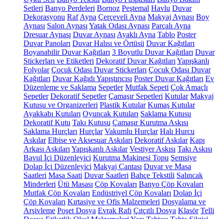
Setleri
Banyo Perdeleri
Bornoz
Peştemal
Havlu
Duvar
Dekorasyonu
Raf
Ayna
Çerçeveli Ayna
Makyaj Aynası
Boy
Aynası
Salon Aynası
Yatak Odası Aynası
Parçalı Ayna
Dresuar Aynası
Duvar Aynası
Ayaklı Ayna
Tablo
Poster
Duvar Panoları
Duvar Halısı ve Örtüsü
Duvar Kağıtları
Boyanabilir Duvar Kağıtları
3 Boyutlu Duvar Kağıtları
Duvar
Stickerları ve Etiketleri
Dekoratif Duvar Kağıtları
Yapışkanlı
Folyolar
Çocuk Odası Duvar Stickerları
Çocuk Odası Duvar
Kağıtları
Duvar Kağıdı Yapıştırıcısı
Poster Duvar Kağıtları
Ev
Düzenleme ve Saklama
Sepetler
Mutfak Sepeti
Çok Amaçlı
Sepetler
Dekoratif Sepetler
Çamaşır Sepetleri
Kutular
Makyaj
Kutusu ve Organizerleri
Plastik Kutular
Kumaş Kutular
Ayakkabı Kutuları
Oyuncak Kutuları
Saklama Kutusu
Dekoratif Kutu
Takı Kutusu
Çamaşır Kurutma Askısı
Saklama Hurçları
Hurçlar
Vakumlu Hurçlar
Halı Hurcu
Askılar
Elbise ve Aksesuar Askıları
Dekoratif Askılar
Kapı
Arkası Askıları
Yapışkanlı Askılar
Vestiyer Askısı
Takı Askısı
Bavul İçi Düzenleyici
Kurutma Makinesi Topu
Şemsiye
Dolap İçi Düzenleyici
Makyaj Çantası
Duvar ve Masa
Saatleri
Masa Saati
Duvar Saatleri
Bahçe Tekstili
Salıncak
Minderleri
Ütü Masası
Çöp Kovaları
Banyo Çöp Kovaları
Mutfak Çöp Kovaları
Endüstriyel Çöp Kovaları
Dolap İçi
Çöp Kovaları
Kırtasiye ve Ofis Malzemeleri
Dosyalama ve
Arşivleme
Poşet Dosya
Evrak Rafı
Çıtçıtlı Dosya
Klasör
Telli