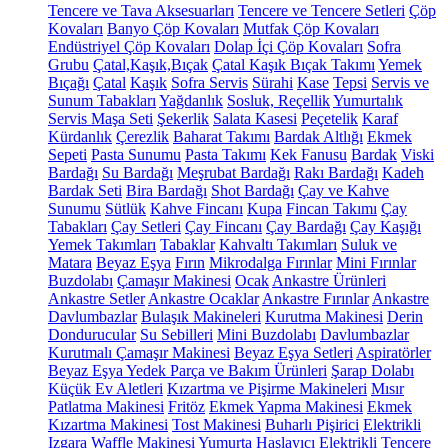
Tencere ve Tava Aksesuarları
Tencere ve Tencere Setleri
Çöp
Kovaları
Banyo Çöp Kovaları
Mutfak Çöp Kovaları
Endüstriyel Çöp Kovaları
Dolap İçi Çöp Kovaları
Sofra
Grubu
Çatal,Kaşık,Bıçak
Çatal Kaşık Bıçak Takımı
Yemek
Bıçağı
Çatal
Kaşık
Sofra Servis
Sürahi
Kase
Tepsi
Servis ve
Sunum Tabakları
Yağdanlık
Sosluk, Reçellik
Yumurtalık
Servis Maşa Seti
Şekerlik
Salata Kasesi
Peçetelik
Karaf
Kürdanlık
Çerezlik
Baharat Takımı
Bardak Altlığı
Ekmek
Sepeti
Pasta Sunumu
Pasta Takımı
Kek Fanusu
Bardak
Viski
Bardağı
Su Bardağı
Meşrubat Bardağı
Rakı Bardağı
Kadeh
Bardak Seti
Bira Bardağı
Shot Bardağı
Çay ve Kahve
Sunumu
Sütlük
Kahve Fincanı
Kupa
Fincan Takımı
Çay
Tabakları
Çay Setleri
Çay Fincanı
Çay Bardağı
Çay Kaşığı
Yemek Takımları
Tabaklar
Kahvaltı Takımları
Suluk ve
Matara
Beyaz Eşya
Fırın
Mikrodalga Fırınlar
Mini Fırınlar
Buzdolabı
Çamaşır Makinesi
Ocak
Ankastre Ürünleri
Ankastre Setler
Ankastre Ocaklar
Ankastre Fırınlar
Ankastre
Davlumbazlar
Bulaşık Makineleri
Kurutma Makinesi
Derin
Dondurucular
Su Sebilleri
Mini Buzdolabı
Davlumbazlar
Kurutmalı Çamaşır Makinesi
Beyaz Eşya Setleri
Aspiratörler
Beyaz Eşya Yedek Parça ve Bakım Ürünleri
Şarap Dolabı
Küçük Ev Aletleri
Kızartma ve Pişirme Makineleri
Mısır
Patlatma Makinesi
Fritöz
Ekmek Yapma Makinesi
Ekmek
Kızartma Makinesi
Tost Makinesi
Buharlı Pişirici
Elektrikli
Izgara
Waffle Makinesi
Yumurta Haşlayıcı
Elektrikli Tencere