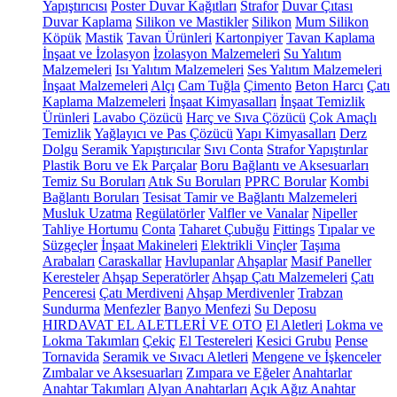
Yapıştırıcısı
Poster Duvar Kağıtları
Strafor
Duvar Çıtası
Duvar Kaplama
Silikon ve Mastikler
Silikon
Mum Silikon
Köpük
Mastik
Tavan Ürünleri
Kartonpiyer
Tavan Kaplama
İnşaat ve İzolasyon
İzolasyon Malzemeleri
Su Yalıtım
Malzemeleri
Isı Yalıtım Malzemeleri
Ses Yalıtım Malzemeleri
İnşaat Malzemeleri
Alçı
Cam Tuğla
Çimento
Beton Harcı
Çatı
Kaplama Malzemeleri
İnşaat Kimyasalları
İnşaat Temizlik
Ürünleri
Lavabo Çözücü
Harç ve Sıva Çözücü
Çok Amaçlı
Temizlik
Yağlayıcı ve Pas Çözücü
Yapı Kimyasalları
Derz
Dolgu
Seramik Yapıştırıcılar
Sıvı Conta
Strafor Yapıştırılar
Plastik Boru ve Ek Parçalar
Boru Bağlantı ve Aksesuarları
Temiz Su Boruları
Atık Su Boruları
PPRC Borular
Kombi
Bağlantı Boruları
Tesisat Tamir ve Bağlantı Malzemeleri
Musluk Uzatma
Regülatörler
Valfler ve Vanalar
Nipeller
Tahliye Hortumu
Conta
Taharet Çubuğu
Fittings
Tıpalar ve
Süzgeçler
İnşaat Makineleri
Elektrikli Vinçler
Taşıma
Arabaları
Caraskallar
Havlupanlar
Ahşaplar
Masif Paneller
Keresteler
Ahşap Seperatörler
Ahşap Çatı Malzemeleri
Çatı
Penceresi
Çatı Merdiveni
Ahşap Merdivenler
Trabzan
Sundurma
Menfezler
Banyo Menfezi
Su Deposu
HIRDAVAT EL ALETLERİ VE OTO
El Aletleri
Lokma ve
Lokma Takımları
Çekiç
El Testereleri
Kesici Grubu
Pense
Tornavida
Seramik ve Sıvacı Aletleri
Mengene ve İşkenceler
Zımbalar ve Aksesuarları
Zımpara ve Eğeler
Anahtarlar
Anahtar Takımları
Alyan Anahtarları
Açık Ağız Anahtar