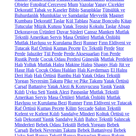
Objeler
Fotoğraf Çerçevesi
Mum
Vazolar
Yapay Çiçekler
Dekoratif Tabak ve Kaseler
Biblo
Şaraplıklar
Tütsülük ve
Buhurdanlık
Mumluklar ve Şamdanlar
Meyvelik
Magnet
Kumbara
Dekoratif Taşlar
Kül Tablası
Nazar Boncuğu
Kitap
Tutucular
Müzik Kutusu
Yatak Tepsisi
Kokulu Taşlar
Ahşap
Dekorasyon Ürünleri
Duvar Süsleri
Cansız Manken
Mutfak
Tekstili
Amerikan Servis
Masa Örtüleri
Mutfak Önlüğü
Mutfak Havlusu ve Kurulama Bezi
Runner
Fırın Eldiveni ve
Tutacak
Raf Örtüsü
Kumaş Peçete
Ev Tekstili
Perde
Stor
Perde
Jaluziler
Tül Perde
Perde Aksesuarları
Fon Perde
Rustik Perde
Çocuk Odası Perdesi
Güneşlik
Mutfak Perdeleri
Halı
Yolluk
Mutfak Halısı
Makine Halısı
Shaggy Halı
Jüt ve
Hasır Halı
Çocuk Odası Halıları
Halı Kaydırmazı
El Halısı
Deri Halı
Halı Örtüsü
Bambu Halı
Yatak Odası Tekstili
Yorgan
Nevresim Takımı
Pike ve Pike Takımı
Yatak Örtüsü
Çarşaf
Battaniye
Yatak Alezi & Koruyucusu
Yastık
Yastık
Kılıfı
Uyku Seti
Yastık Alezi
Paspaslar
Mutfak Tekstili
Amerikan Servis
Masa Örtüleri
Mutfak Önlüğü
Mutfak
Havlusu ve Kurulama Bezi
Runner
Fırın Eldiveni ve Tutacak
Raf Örtüsü
Kumaş Peçete
Kilim
Seccade
Salon Tekstili
Kırlent ve Kırlent Kılıfı
Sandalye Minderi
Koltuk Örtüsü ve
Şalı
Dekoratif Yastık
Sandalye Kılıfı
Bahçe Tekstili
Salıncak
Minderleri
Bebek Odası Tekstili
Bebek Yorganı
Bebek
Çarşafı
Bebek Nevresim Takımı
Bebek Battaniyesi
Bebek
Uyku Seti
Banyo Tekstil
Banyo Paspasları
Banyo Bakım