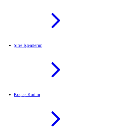
Şifre İşlemlerim
Koçtaş Kartım