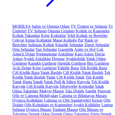
MOBİLYA
Salon ve Oturma Odası
TV Ünitesi ve Sehpası
Tv
Üniteleri
TV Sehpası
Oturma Grupları
Koltuk ve Kanepeler
Koltuk Takımları
Köşe Koltuklar
Tekli Koltuk ve Berjerler
Çekyat
Armut Koltuklar
Masaj Koltuğu
Puf
Bank ve
Benchler
Sallanan Koltuk
Kitaplık
Sehpalar
Zigon Sehpalar
Orta Sehpalar
Yan Sehpalar
Gazetelik
Antre ve Hol
Çok
Amaçlı Dolap
Portmantolar
Askılıklar
Kapı Askısı
Duvar
Askısı
Ayaklı Askılıklar
Dresuar
Ayakkabılık
Yatak Odası
Gardırop
Kapaklı Gardırop
Sürgülü Gardırop
Bez Gardırop
Açık Dolap
Köşe Gardırop
Yüklük
Baza
Tek Kişilik Baza
Çift Kişilik Baza
Yatak Başlığı
Çift Kişilik Yatak Başlığı
Tek
Kişilik Yatak Başlığı
Yatak
Çift Kişilik Yatak
Tek Kişilik
Yatak
Hasta Yatağı
Yatak Pedi & Şiltesi
Karyola
Tek Kişilik
Karyola
Çift Kişilik Karyola
Şifonyerler
Komodin
Yatak
Odası Takımları
Makyaj Masası
Takı Dolabı
Sandık
Paravan
Ofis ve Çalışma Mobilyaları
Çalışma ve Bilgisayar Masası
Oyuncu Koltukları
Çalışma ve Ofis Sandalyeleri
Keson
Ofis
Dolabı
Ofis Koltukları ve Kanepeleri
Ayaklı Küllükler
Laptop
Sehpası
Oyuncu Masası
Toplantı Masası
Ofis Masası ve
Takımları
Yemek Odası
Yemek Odası Takımları
Vitrin
Yemek