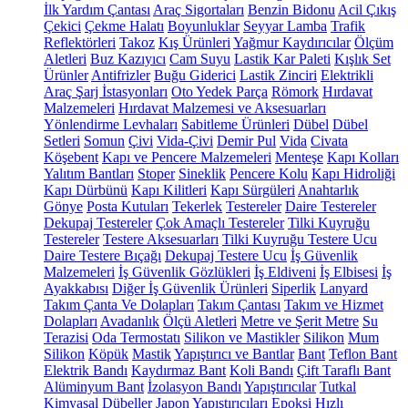
İlk Yardım Çantası
Araç Sigortaları
Benzin Bidonu
Acil Çıkış
Çekici
Çekme Halatı
Boyunluklar
Seyyar Lamba
Trafik
Reflektörleri
Takoz
Kış Ürünleri
Yağmur Kaydırıcılar
Ölçüm
Aletleri
Buz Kazıyıcı
Cam Suyu
Lastik Kar Paleti
Kışlık Set
Ürünler
Antifrizler
Buğu Giderici
Lastik Zinciri
Elektrikli
Araç Şarj İstasyonları
Oto Yedek Parça
Römork
Hırdavat
Malzemeleri
Hırdavat Malzemesi ve Aksesuarları
Yönlendirme Levhaları
Sabitleme Ürünleri
Dübel
Dübel
Setleri
Somun
Çivi
Vida-Çivi
Demir Pul
Vida
Civata
Köşebent
Kapı ve Pencere Malzemeleri
Menteşe
Kapı Kolları
Yalıtım Bantları
Stoper
Sineklik
Pencere Kolu
Kapı Hidroliği
Kapı Dürbünü
Kapı Kilitleri
Kapı Sürgüleri
Anahtarlık
Gönye
Posta Kutuları
Tekerlek
Testereler
Daire Testereler
Dekupaj Testereler
Çok Amaçlı Testereler
Tilki Kuyruğu
Testereler
Testere Aksesuarları
Tilki Kuyruğu Testere Ucu
Daire Testere Bıçağı
Dekupaj Testere Ucu
İş Güvenlik
Malzemeleri
İş Güvenlik Gözlükleri
İş Eldiveni
İş Elbisesi
İş
Ayakkabısı
Diğer İş Güvenlik Ürünleri
Siperlik
Lanyard
Takım Çanta Ve Dolapları
Takım Çantası
Takım ve Hizmet
Dolapları
Avadanlık
Ölçü Aletleri
Metre ve Şerit Metre
Su
Terazisi
Oda Termostatı
Silikon ve Mastikler
Silikon
Mum
Silikon
Köpük
Mastik
Yapıştırıcı ve Bantlar
Bant
Teflon Bant
Elektrik Bandı
Kaydırmaz Bant
Koli Bandı
Çift Taraflı Bant
Alüminyum Bant
İzolasyon Bandı
Yapıştırıcılar
Tutkal
Kimyasal Dübeller
Japon Yapıştırıcıları
Epoksi
Hızlı