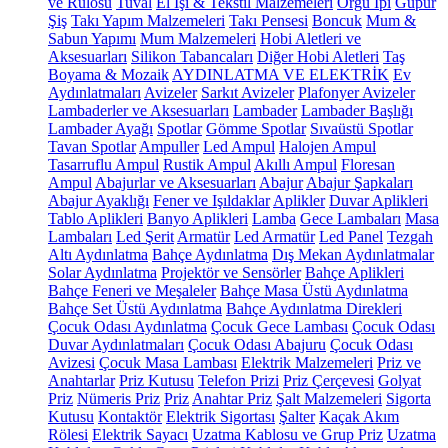
ve Rulosu
Tuval
El İşi & Tekstil Malzemeleri
Örgü İpi
Güpür
Şiş
Takı Yapım Malzemeleri
Takı Pensesi
Boncuk
Mum &
Sabun Yapımı
Mum Malzemeleri
Hobi Aletleri ve
Aksesuarları
Silikon Tabancaları
Diğer Hobi Aletleri
Taş
Boyama & Mozaik
AYDINLATMA VE ELEKTRİK
Ev
Aydınlatmaları
Avizeler
Sarkıt Avizeler
Plafonyer Avizeler
Lambaderler ve Aksesuarları
Lambader
Lambader Başlığı
Lambader Ayağı
Spotlar
Gömme Spotlar
Sıvaüstü Spotlar
Tavan Spotlar
Ampuller
Led Ampul
Halojen Ampul
Tasarruflu Ampul
Rustik Ampul
Akıllı Ampul
Floresan
Ampul
Abajurlar ve Aksesuarları
Abajur
Abajur Şapkaları
Abajur Ayaklığı
Fener ve Işıldaklar
Aplikler
Duvar Aplikleri
Tablo Aplikleri
Banyo Aplikleri
Lamba
Gece Lambaları
Masa
Lambaları
Led Şerit
Armatür
Led Armatür
Led Panel
Tezgah
Altı Aydınlatma
Bahçe Aydınlatma
Dış Mekan Aydınlatmalar
Solar Aydınlatma
Projektör ve Sensörler
Bahçe Aplikleri
Bahçe Feneri ve Meşaleler
Bahçe Masa Üstü Aydınlatma
Bahçe Set Üstü Aydınlatma
Bahçe Aydınlatma Direkleri
Çocuk Odası Aydınlatma
Çocuk Gece Lambası
Çocuk Odası
Duvar Aydınlatmaları
Çocuk Odası Abajuru
Çocuk Odası
Avizesi
Çocuk Masa Lambası
Elektrik Malzemeleri
Priz ve
Anahtarlar
Priz Kutusu
Telefon Prizi
Priz Çerçevesi
Golyat
Priz
Nümeris Priz
Priz
Anahtar Priz
Şalt Malzemeleri
Sigorta
Kutusu
Kontaktör
Elektrik Sigortası
Şalter
Kaçak Akım
Rölesi
Elektrik Sayacı
Uzatma Kablosu ve Grup Priz
Uzatma