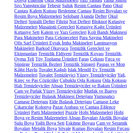
Dosya
Etiketlik
Okul Malzemeleri
Yazı Tahtası
Tahta Silgisi
Sıvı Yapıştırıcılar
Tebeşir
Suluk
Resim Çantası
Pano
Okul
Çantası
Kalem Kutusu
Beslenme Çantası
Resim Boyaları ve
Resim Boya Malzemeleri
Selobant
Ajanda
Defter
Okul
Defteri
Spiralli Defter
Fihrist
Not Defteri
Bloknot
Kırtasiye
Malzemeleri
Masaüstü Gereçleri
Kırtasiye Kağıt Ürünleri
Kırtasiye Seti
Kalem ve Yazı Gereçleri
Koli Bandı Makinesi
Para Makineleri
Para Çekmeceleri
Para Sayma Makineleri
Ofis Sarf Ürünleri
Evrak İmha Makineleri
Laminasyon
Makineleri
Barkod Okuyucu
Temizlik Gereçleri ve
Ekipmanları
Temizlik Eldiveni
Temizlik Kovası
Temizlik,
Ovma Teli
Tüy Toplama Ürünleri
Faraş
Çekpas
Fırça ve
Süpürge
Temizlik Bezleri
Temizlik Süngeri
Paspas ve Mop
Kâğıt Havlu
Tuvalet Kağıdı
Islak Mendil
Ev Temizlik
Malzemeleri
Tuvalet Temizleyici
Yüzey Temizleyiciler
Yağ,
Kireç ve Pas Çözücüler
Çubuklu Oda Kokusu
Oda Kokusu
Halı Temizleyiciler
Ahşap Temizleyiciler ve Bakım Ürünleri
Cam ve Parlak Yüzey Temizleyiciler
Mutfak ve Banyo
Temizleyiciler
Bulaşık Makinesi Deterjanı
Yumuşatıcı
Çamaşır Deterjanı
Elde Bulaşık Deterjanı
Çamaşır Leke
Çıkarıcılar
Kolonya
Pazar Arabası ve Çantası
Eğlence
Ürünleri
Parti Malzemeleri
Puzzle
Hobi Malzemeleri
Hobi
Boya ve Resim Malzemeleri
Ahşap Boyaları
Akrilik Boyalar
Sulu Boya
Yağlı Boya Seti
Eskitme Boyası
Cam ve Seramik
Boyaları
Metalik Boya
Şövale
Kumaş Boyaları
Resim Fırçası