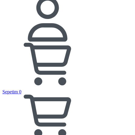
Sepetim
0