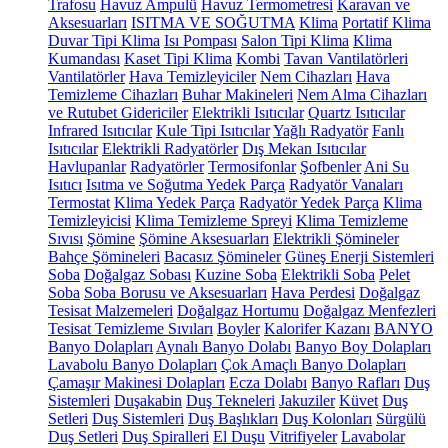
Trafosu
Havuz Ampulü
Havuz Termometresi
Karavan ve
Aksesuarları
ISITMA VE SOĞUTMA
Klima
Portatif Klima
Duvar Tipi Klima
Isı Pompası
Salon Tipi Klima
Klima
Kumandası
Kaset Tipi Klima
Kombi
Tavan Vantilatörleri
Vantilatörler
Hava Temizleyiciler
Nem Cihazları
Hava
Temizleme Cihazları
Buhar Makineleri
Nem Alma Cihazları
ve Rutubet Gidericiler
Elektrikli Isıtıcılar
Quartz Isıtıcılar
Infrared Isıtıcılar
Kule Tipi Isıtıcılar
Yağlı Radyatör
Fanlı
Isıtıcılar
Elektrikli Radyatörler
Dış Mekan Isıtıcılar
Havlupanlar
Radyatörler
Termosifonlar
Şofbenler
Ani Su
Isıtıcı
Isıtma ve Soğutma Yedek Parça
Radyatör Vanaları
Termostat
Klima Yedek Parça
Radyatör Yedek Parça
Klima
Temizleyicisi
Klima Temizleme Spreyi
Klima Temizleme
Sıvısı
Şömine
Şömine Aksesuarları
Elektrikli Şömineler
Bahçe Şömineleri
Bacasız Şömineler
Güneş Enerji Sistemleri
Soba
Doğalgaz Sobası
Kuzine Soba
Elektrikli Soba
Pelet
Soba
Soba Borusu ve Aksesuarları
Hava Perdesi
Doğalgaz
Tesisat Malzemeleri
Doğalgaz Hortumu
Doğalgaz Menfezleri
Tesisat Temizleme Sıvıları
Boyler
Kalorifer Kazanı
BANYO
Banyo Dolapları
Aynalı Banyo Dolabı
Banyo Boy Dolapları
Lavabolu Banyo Dolapları
Çok Amaçlı Banyo Dolapları
Çamaşır Makinesi Dolapları
Ecza Dolabı
Banyo Rafları
Duş
Sistemleri
Duşakabin
Duş Tekneleri
Jakuziler
Küvet
Duş
Setleri
Duş Sistemleri
Duş Başlıkları
Duş Kolonları
Sürgülü
Duş Setleri
Duş Spiralleri
El Duşu
Vitrifiyeler
Lavabolar