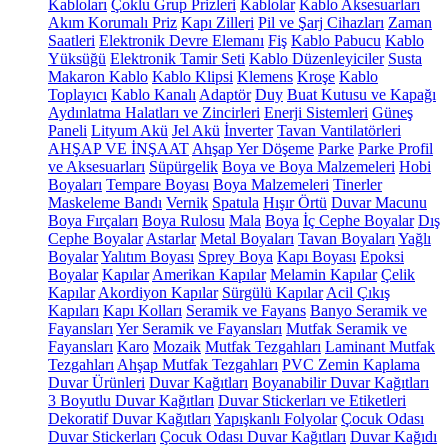
Kabloları
Çoklu Grup Prizleri
Kablolar
Kablo Aksesuarları
Akım Korumalı Priz
Kapı Zilleri
Pil ve Şarj Cihazları
Zaman
Saatleri
Elektronik Devre Elemanı
Fiş
Kablo Pabucu
Kablo
Yüksüğü
Elektronik Tamir Seti
Kablo Düzenleyiciler
Susta
Makaron Kablo
Kablo Klipsi
Klemens
Kroşe
Kablo
Toplayıcı
Kablo Kanalı
Adaptör
Duy
Buat Kutusu ve Kapağı
Aydınlatma Halatları ve Zincirleri
Enerji Sistemleri
Güneş
Paneli
Lityum Akü
Jel Akü
İnverter
Tavan Vantilatörleri
AHŞAP VE İNŞAAT
Ahşap Yer Döşeme
Parke
Parke Profil
ve Aksesuarları
Süpürgelik
Boya ve Boya Malzemeleri
Hobi
Boyaları
Tempare Boyası
Boya Malzemeleri
Tinerler
Maskeleme Bandı
Vernik
Spatula
Hışır Örtü
Duvar Macunu
Boya Fırçaları
Boya Rulosu
Mala
Boya
İç Cephe Boyalar
Dış
Cephe Boyalar
Astarlar
Metal Boyaları
Tavan Boyaları
Yağlı
Boyalar
Yalıtım Boyası
Sprey Boya
Kapı Boyası
Epoksi
Boyalar
Kapılar
Amerikan Kapılar
Melamin Kapılar
Çelik
Kapılar
Akordiyon Kapılar
Sürgülü Kapılar
Acil Çıkış
Kapıları
Kapı Kolları
Seramik ve Fayans
Banyo Seramik ve
Fayansları
Yer Seramik ve Fayansları
Mutfak Seramik ve
Fayansları
Karo
Mozaik
Mutfak Tezgahları
Laminant Mutfak
Tezgahları
Ahşap Mutfak Tezgahları
PVC Zemin Kaplama
Duvar Ürünleri
Duvar Kağıtları
Boyanabilir Duvar Kağıtları
3 Boyutlu Duvar Kağıtları
Duvar Stickerları ve Etiketleri
Dekoratif Duvar Kağıtları
Yapışkanlı Folyolar
Çocuk Odası
Duvar Stickerları
Çocuk Odası Duvar Kağıtları
Duvar Kağıdı