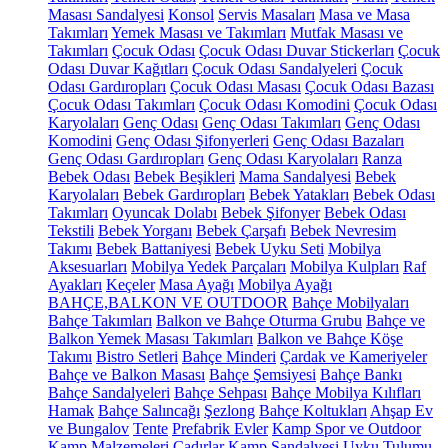
Masası Sandalyesi
Konsol
Servis Masaları
Masa ve Masa
Takımları
Yemek Masası ve Takımları
Mutfak Masası ve
Takımları
Çocuk Odası
Çocuk Odası Duvar Stickerları
Çocuk
Odası Duvar Kağıtları
Çocuk Odası Sandalyeleri
Çocuk
Odası Gardıropları
Çocuk Odası Masası
Çocuk Odası Bazası
Çocuk Odası Takımları
Çocuk Odası Komodini
Çocuk Odası
Karyolaları
Genç Odası
Genç Odası Takımları
Genç Odası
Komodini
Genç Odası Şifonyerleri
Genç Odası Bazaları
Genç Odası Gardıropları
Genç Odası Karyolaları
Ranza
Bebek Odası
Bebek Beşikleri
Mama Sandalyesi
Bebek
Karyolaları
Bebek Gardıropları
Bebek Yatakları
Bebek Odası
Takımları
Oyuncak Dolabı
Bebek Şifonyer
Bebek Odası
Tekstili
Bebek Yorganı
Bebek Çarşafı
Bebek Nevresim
Takımı
Bebek Battaniyesi
Bebek Uyku Seti
Mobilya
Aksesuarları
Mobilya Yedek Parçaları
Mobilya Kulpları
Raf
Ayakları
Keçeler
Masa Ayağı
Mobilya Ayağı
BAHÇE,BALKON VE OUTDOOR
Bahçe Mobilyaları
Bahçe Takımları
Balkon ve Bahçe Oturma Grubu
Bahçe ve
Balkon Yemek Masası Takımları
Balkon ve Bahçe Köşe
Takımı
Bistro Setleri
Bahçe Minderi
Çardak ve Kameriyeler
Bahçe ve Balkon Masası
Bahçe Şemsiyesi
Bahçe Bankı
Bahçe Sandalyeleri
Bahçe Sehpası
Bahçe Mobilya Kılıfları
Hamak
Bahçe Salıncağı
Şezlong
Bahçe Koltukları
Ahşap Ev
ve Bungalov
Tente
Prefabrik Evler
Kamp Spor ve Outdoor
Kamp Malzemeleri
Çadırlar
Kamp Sandalyesi
Uyku Tulumu