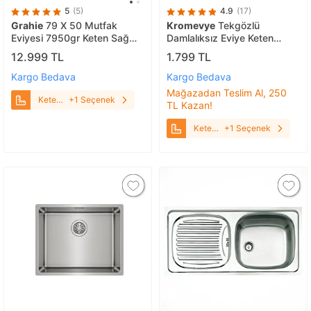
5
(5)
4.9
(17)
Grahie
79 X 50 Mutfak
Kromevye
Tekgözlü
Eviyesi 7950gr Keten Sağ
Damlalıksız Eviye Keten
Damlalıklı
Dokulu - EC 105 D
12.999 TL
1.799 TL
Kargo Bedava
Kargo Bedava
Mağazadan Teslim Al, 250
Keten
+1 Seçenek
TL Kazan!
Sağ
Damlalıklı
Keten
+1 Seçenek
Dokulu
- EC
105 D