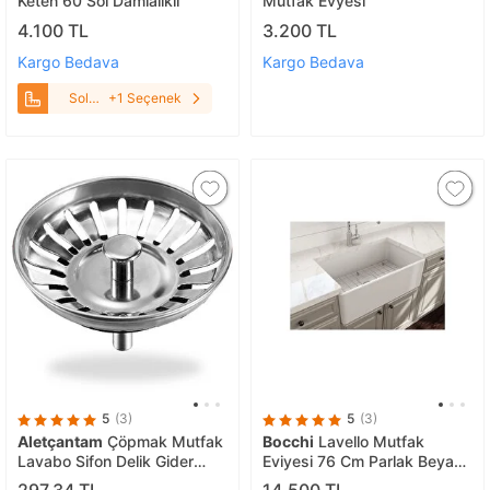
Keten 60 Sol Damlalıklı
Mutfak Evyesi̇
4.100 TL
3.200 TL
Kargo Bedava
Kargo Bedava
Sol
+1 Seçenek
Damlalıklı
5
(3)
5
(3)
Aletçantam
Çöpmak Mutfak
Bocchi
Lavello Mutfak
Lavabo Sifon Delik Gider
Eviyesi 76 Cm Parlak Beyaz
Metal Tıpa Süzgeci 8cm
1138-001-0120-03