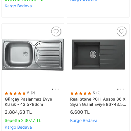
Kargo Bedava
5
(2)
5
(2)
Gürçay
Paslanmaz Evye
Real Stone
P011 Assos 86 Xl
Klasik - 43,5x86cm
Siyah Granit Eviye 86x43.5
Cm Tezgah Üstü
2.884,63 TL
6.600 TL
Sepette 2.307,7 TL
Kargo Bedava
Kargo Bedava