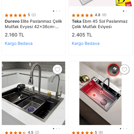
5
(2)
4.8
(6)
Durevo
Elite Paslanmaz Çelik
Teka
Ebm 45 Sol Paslanmaz
Mutfak Evyesi 42x36cm-
Çeli̇k Mutfak Evi̇yesi̇
Mutfak Eviyesi Sifon Seti
2.160 TL
2.405 TL
Dahil Krom
Kargo Bedava
Kargo Bedava
4.5
(2)
5
(8)