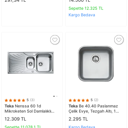
297,34 TL
14.500 TL
Sepette 12.325 TL
Kargo Bedava
5
(3)
5
(2)
Teka
Nerıssa 60 1d
Teka
Be 40.40 Paslanmaz
Mikroketen Sol Damlalıklı
Çelik Evye, Tezgah Altı, 1
Çelik Eviye 40109232
Göz
12.309 TL
2.295 TL
Sepette 11.078,1 TL
Kargo Bedava