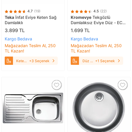
4.7
(19)
4.5
(22)
Teka
İnfat Eviye Keten Sağ
Kromevye
Tekgözlü
Damlalıklı
Damlalıksız Eviye Düz - EC
105
3.899 TL
1.699 TL
Kargo Bedava
Kargo Bedava
Mağazadan Teslim Al, 250
Mağazadan Teslim Al, 250
TL Kazan!
TL Kazan!
Keten
+3 Seçenek
Düz -
+1 Seçenek
Sağ
EC 105
Damlalıklı