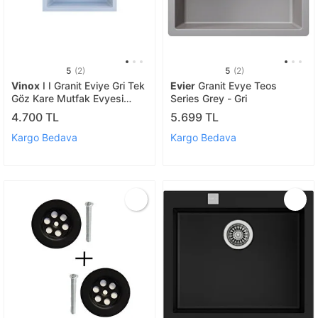
5
(2)
5
(2)
Vinox
I I Granit Eviye Gri Tek
Evier
Granit Evye Teos
Göz Kare Mutfak Evyesi
Series Grey - Gri
55x50cm (vx-55)
4.700 TL
5.699 TL
Kargo Bedava
Kargo Bedava