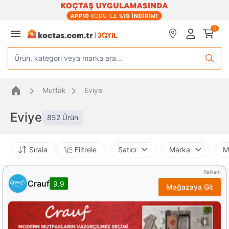
0
Ürün, kategori veya marka ara...
Mutfak
Eviye
Eviye
852 Ürün
Sırala
Filtrele
Satıcı
Marka
M
Reklam
Crauf
9.9
Mağazaya Git