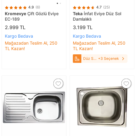
4.9
(6)
4.7
(25)
Kromevye
Çift Gözlü Eviye
Teka
İnfat Eviye Düz Sol
EC-189
Damlalıklı
2.999 TL
3.199 TL
Kargo Bedava
Kargo Bedava
Mağazadan Teslim Al, 250
Mağazadan Teslim Al, 250
TL Kazan!
TL Kazan!
Düz Sol
+3 Seçenek
Damlalıklı