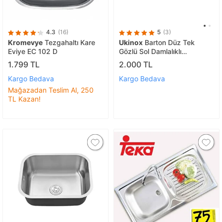
4.3
(16)
5
(3)
Kromevye
Tezgahaltı Kare
Ukinox
Barton Düz Tek
Eviye EC 102 D
Gözlü Sol Damlalıklı
Taşmasız Çelik Evye
1.799 TL
2.000 TL
Kargo Bedava
Kargo Bedava
Mağazadan Teslim Al, 250
TL Kazan!