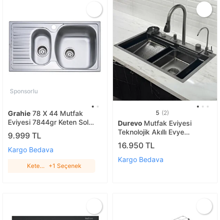
Sponsorlu
Grahie
78 X 44 Mutfak
5
(2)
Eviyesi 7844gr Keten Sol
Durevo
Mutfak Eviyesi
Damlalıklı
Teknolojik Akıllı Evye
9.999 TL
Paslanmaz Çelik Bal Peteği
16.950 TL
Kargo Bedava
Yüzey- SİYAH Siyah
Kargo Bedava
Keten
+1 Seçenek
Sol
Damlalıklı