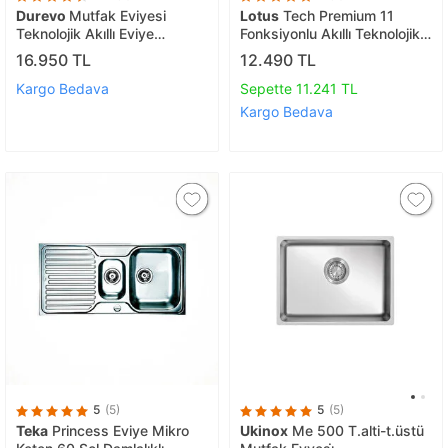
Durevo
Mutfak Eviyesi
Lotus
Tech Premium 11
Teknolojik Akıllı Eviye
Fonksiyonlu Akıllı Teknolojik
Paslanmaz Çelik -NANO PVD
Eviye Seti Paslanmaz Bal
16.950 TL
12.490 TL
Kaplama Yüzey 75x46cm
Peteği Taban Evye -
Siyah
Honeycomb
Kargo Bedava
Sepette 11.241 TL
Kargo Bedava
5
(5)
5
(5)
Teka
Princess Eviye Mikro
Ukinox
Me 500 T.alti-t.üstü