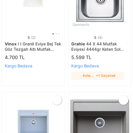
Sponsorlu
5
(2)
5
(4)
Vinox
I I Granit Eviye Bej Tek
Grahie
44 X 44 Mutfak
Göz Tezgah Altı Mutfak
Eviyesi 4444gr Keten Sol
Evyesi 55x45cm (vx-a55)
Damlalıklı
4.700 TL
5.599 TL
Kargo Bedava
Kargo Bedava
Keten
+1 Seçenek
Sol
Damlalıklı