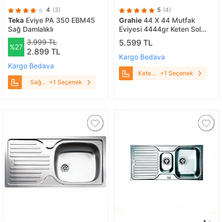
4
(3)
5
(4)
Teka
Eviye PA 350 EBM45
Grahie
44 X 44 Mutfak
Sağ Damlalıklı
Eviyesi 4444gr Keten Sol
Damlalıklı
3.999 TL
5.599 TL
%27
2.899 TL
Kargo Bedava
Kargo Bedava
Keten
+1 Seçenek
Sol
Sağ
+1 Seçenek
Damlalıklı
Damlalıklı