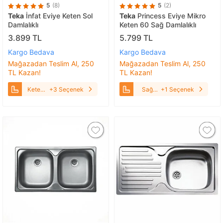
5
(8)
5
(2)
Teka
İnfat Eviye Keten Sol
Teka
Princess Eviye Mikro
Damlalıklı
Keten 60 Sağ Damlalıklı
3.899 TL
5.799 TL
Kargo Bedava
Kargo Bedava
Mağazadan Teslim Al, 250
Mağazadan Teslim Al, 250
TL Kazan!
TL Kazan!
Keten
+3 Seçenek
Sağ
+1 Seçenek
Sol
Damlalıklı
Damlalıklı