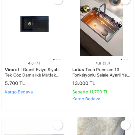
4.6
(4)
4.6
(33)
Vinox
I I Granit Eviye Siyah
Lotus
Tech Premium 13
Tek Göz Damlalıklı Mutfak
Fonksi̇yonlu Şelale Ayarli Yeni̇
Evyesi 86x50cm (vx-86)
Nesi̇l Akilli Evi̇ye
5.700 TL
13.000 TL
Kargo Bedava
Sepette 11.700 TL
Kargo Bedava