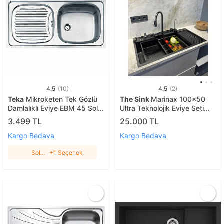
4.5
(10)
4.5
(2)
Teka
Mikroketen Tek Gözlü
The Sink
Marinax 100x50
Damlalıklı Eviye EBM 45 Sol
Ultra Teknolojik Eviye Seti
Damlalıklı
Sağ Damlalıklı
3.499 TL
25.000 TL
Kargo Bedava
Kargo Bedava
Sol
+1 Seçenek
Damlalıklı