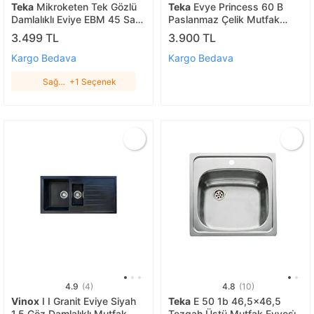
Teka
Mikroketen Tek Gözlü
Teka
Evye Princess 60 B
Damlalıklı Eviye EBM 45 Sağ
Paslanmaz Çelik Mutfak
Damlalıklı
Evyesi Sağ T Pri̇ncess 60
3.499 TL
3.900 TL
Pas Sağ
Kargo Bedava
Kargo Bedava
Sağ
+1 Seçenek
Damlalıklı
4.9
(4)
4.8
(10)
Vinox
I I Granit Eviye Siyah
Teka
E 50 1b 46,5x46,5
1,5 Göz Damlalıklı Mutfak
Tezgah Üstü Mutfak Evyesi̇