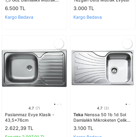
Evyesi 100x50cm (vx-100)
6.500 TL
3.000 TL
Kargo Bedava
Kargo Bedava
4.7
(7)
4.7
(3)
Paslanmaz Evye Klasik -
Teka
Nerıssa 50 1b 1d Sol
43,5x76cm
Damlalıklı Mikroketen Çelik
Eviye 40109214
2.622,39 TL
3.100 TL
Sepette 2.097,91 TL
Kargo Bedava