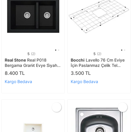
5
(2)
5
(2)
Real Stone
Real P018
Bocchi
Lavello 76 Cm Eviye
Bergama Grani̇t Evye Si̇yah
İçin Paslanmaz Çelik Tel
66.5 X 45.5 Cm Tezgah
2300-0015
8.400 TL
3.500 TL
Üstü-altı
Kargo Bedava
Kargo Bedava