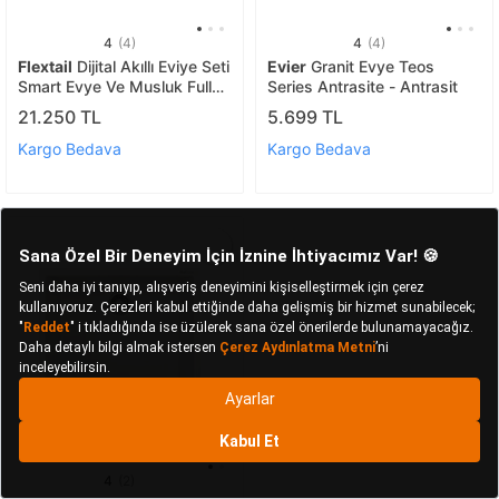
4
(4)
4
(4)
Flextail
Dijital Akıllı Eviye Seti
Evier
Granit Evye Teos
Smart Evye Ve Musluk Full
Series Antrasite - Antrasit
Set
21.250 TL
5.699 TL
Kargo Bedava
Kargo Bedava
4
(2)