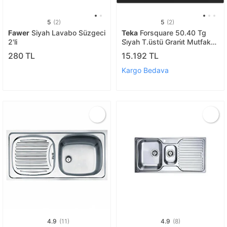
5
(2)
5
(2)
Fawer
Siyah Lavabo Süzgeci
Teka
Forsquare 50.40 Tg
2'li
Si̇yah T.üstü Grani̇t Mutfak
Evyesi̇
280 TL
15.192 TL
Kargo Bedava
4.9
(11)
4.9
(8)