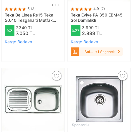
5
(3)
4.9
(7)
Teka
Be Linea Rs15 Teka
Teka
Eviye PA 350 EBM45
50.40 Tezgahalti Mutfak
Sol Damlalıklı
Evyesi̇
7.340 TL
3.999 TL
%3
%27
7.050 TL
2.899 TL
Kargo Bedava
Kargo Bedava
Sol
+1 Seçenek
Damlalıklı
Sponsorlu