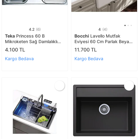
4.2
(6)
4
(4)
Teka
Princess 60 B
Bocchi
Lavello Mutfak
Mikroketen Sağ Damlalıklı
Eviyesi 60 Cm Parlak Beyaz
Eviye Mtf.evy.40109151
1137-001-0120-03
4.100 TL
11.700 TL
Kargo Bedava
Kargo Bedava