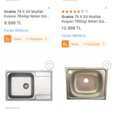
Grahie
78 X 44 Mutfak
5
(2)
Eviyesi 7844gr Keten Sol
Grahie
79 X 50 Mutfak
Damlalıklı
Eviyesi 7950gr Keten Sol
9.999 TL
Damlalıklı
12.999 TL
Kargo Bedava
Kargo Bedava
Keten
+1 Seçenek
Sol
Keten
+1 Seçenek
Damlalıklı
Sol
Damlalıklı
Sponsorlu