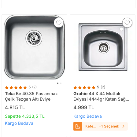
5
(2)
5
(2)
Teka
Be 40.35 Paslanmaz
Grahie
44 X 44 Mutfak
Çelik Tezgah Altı Eviye
Eviyesi 4444gr Keten Sağ
Damlalıklı
4.815 TL
4.999 TL
Sepette 4.333,5 TL
Kargo Bedava
Kargo Bedava
Keten
+1 Seçenek
Sağ
Damlalıklı