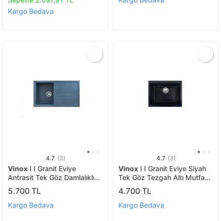
Kargo Bedava
4.7
(3)
4.7
(3)
Vinox
I I Granit Eviye
Vinox
I I Granit Eviye Siyah
Antrasit Tek Göz Damlalıklı
Tek Göz Tezgah Altı Mutfak
Mutfak Evyesi 86x50cm
Evyesi 55x45cm (vx-a55)
5.700 TL
4.700 TL
(vx-86)
Kargo Bedava
Kargo Bedava