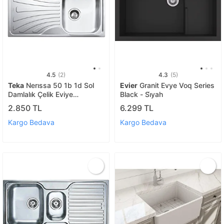
4.5
(2)
4.3
(5)
Teka
Nerıssa 50 1b 1d Sol
Evier
Granit Evye Voq Series
Damlalık Çelik Eviye
Black - Si̇yah
40109215
2.850 TL
6.299 TL
Kargo Bedava
Kargo Bedava