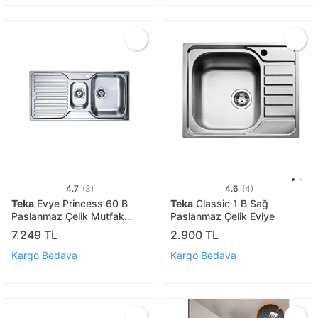
4.7
(3)
4.6
(4)
Teka
Evye Princess 60 B
Teka
Classic 1 B Sağ
Paslanmaz Çelik Mutfak
Paslanmaz Çelik Eviye
Evyesi Sol T Pri̇ncess 60 Pas
7.249 TL
2.900 TL
Sol
Kargo Bedava
Kargo Bedava