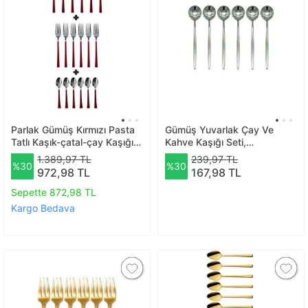
Parlak Gümüş Kırmızı Pasta
Gümüş Yuvarlak Çay Ve
Tatlı Kaşık-çatal-çay Kaşığı
Kahve Kaşığı Seti,
Seti, 18 Adet Gümüş
Paslanmaz Çelik, 6 Adet, 13
1.389,97 TL
239,97 TL
%30
%30
Cm
972,98 TL
167,98 TL
Sepette 872,98 TL
Kargo Bedava