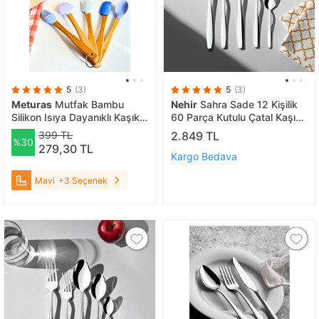
5
(3)
5
(3)
Meturas
Mutfak Bambu
Nehir
Sahra Sade 12 Kişilik
Silikon Isıya Dayanıklı Kaşık
60 Parça Kutulu Çatal Kaşık
Kepçe Takımı 5 Li Set
Takımı
399 TL
2.849 TL
%30
Spatula & Fırça Mavi Mavi
279,30 TL
Kargo Bedava
Mavi
+3 Seçenek