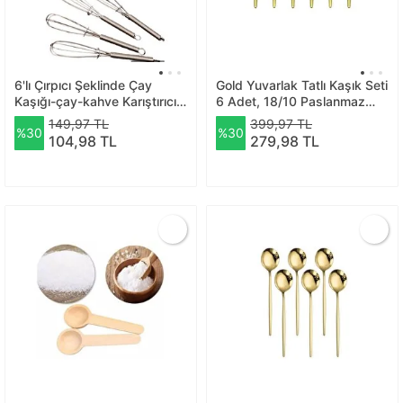
6'lı Çırpıcı Şeklinde Çay
Gold Yuvarlak Tatlı Kaşık Seti
Kaşığı-çay-kahve Karıştırıcı-
6 Adet, 18/10 Paslanmaz
çok Amaçlı Karıştırıcı
Çelik 6 Kişilik Tatlı Kaşığı Seti
149,97 TL
399,97 TL
%30
%30
18cm
104,98 TL
279,98 TL