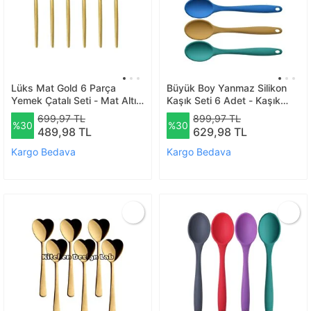
Lüks Mat Gold 6 Parça
Büyük Boy Yanmaz Silikon
Yemek Çatalı Seti - Mat Altın
Kaşık Seti 6 Adet - Kaşık
6 Parça Yemek Çatalı
Seti Silikon Mavi Sarı Yeşil
699,97 TL
899,97 TL
%30
%30
Kırmızı Antrasit Mor
489,98 TL
629,98 TL
Kargo Bedava
Kargo Bedava