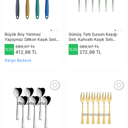
Büyük Boy Yanmaz
Gümüş Tatlı Sunum Kaşığı
Yapışmaz Silikon Kaşık Seti
Seti, Kahvaltı Kaşık Seti
4 Adet – Silikon Kaşık
Kutulu, Paslanmaz Çelik, 6
589,97 TL
389,97 TL
%30
%30
Antrasit Sarı Yeşil Mavi
Adet, 18 Cm
412,98 TL
272,98 TL
Kargo Bedava