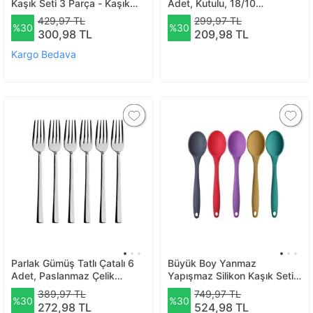
Kaşık Seti 3 Parça - Kaşık
Adet, Kutulu, 18/10
3'lü Set Silikon Mavi Sarı
Paslanmaz Çelik 6 Kişilik Çay
429,97 TL
299,97 TL
%30
%30
Yeşil
Kaşığı Seti
300,98 TL
209,98 TL
Kargo Bedava
Parlak Gümüş Tatlı Çatalı 6
Büyük Boy Yanmaz
Adet, Paslanmaz Çelik
Yapışmaz Silikon Kaşık Seti
Kahvaltı Çatal Seti, Kutulu
5 Adet – Silikon Kaşık
389,97 TL
749,97 TL
%30
%30
Set
Antrasit Kırmızı Mor Sarı
272,98 TL
524,98 TL