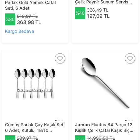
Çelik Peynir Sunum Servis
Parlak Gold Yemek Çatal
Bıçak Seti Mit1297
Seti, 6 Adet
328,49 TL
%40
197,09 TL
519,97 TL
%30
363,98 TL
Kargo Bedava
Gümüş Parlak Çay Kaşık Seti
Jumbo
Fluctus 84 Parça 12
6 Adet, Kutulu, 18/10
Kişilik Çelik Çatal Kaşık Bıçak
Paslanmaz Çelik 6 Kişilik Çay
Takımı
239,97 TL
14.999,90 TL