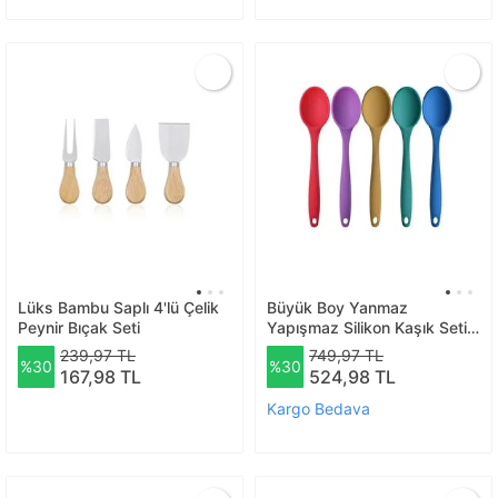
Lüks Bambu Saplı 4'lü Çelik
Büyük Boy Yanmaz
Peynir Bıçak Seti
Yapışmaz Silikon Kaşık Seti
5 Adet – Silikon Kaşık Kırmızı
239,97 TL
749,97 TL
%30
%30
Mor Sarı Yeşil Mavi
167,98 TL
524,98 TL
Kargo Bedava