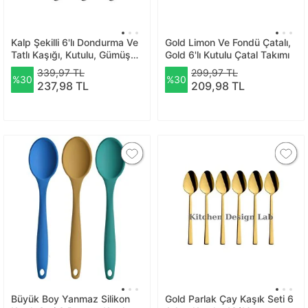
Kalp Şekilli 6'lı Dondurma Ve
Gold Limon Ve Fondü Çatalı,
Tatlı Kaşığı, Kutulu, Gümüş
Gold 6'lı Kutulu Çatal Takımı
Renk 6 Adet
339,97 TL
299,97 TL
%30
%30
237,98 TL
209,98 TL
Büyük Boy Yanmaz Silikon
Gold Parlak Çay Kaşık Seti 6