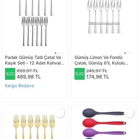
Parlak Gümüş Tatlı Çatal Ve
Gümüş Limon Ve Fondü
Kaşık Seti - 12 Adet Kahvaltı
Çatalı, Gümüş 6'lı, Kutulu
Pasta Tatlı Çatal Kaşık Seti
Çatal Takımı
699,97 TL
249,97 TL
%30
%30
Kutulu Set
489,98 TL
174,98 TL
Kargo Bedava