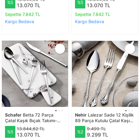
%5
%5
13.070 TL
13.070 TL
Sepette 7.842 TL
Sepette 7.842 TL
Kargo Bedava
Kargo Bedava
Schafer
Betta 72 Parça
Nehir
Lalezar Sade 12 Kişilik
Çatal Kaşık Bıçak Takımı-
89 Parça Kutulu Çatal Kaşık
gümüş03
Bıçak Takımı
13.844,62 TL
9.499 TL
%5
%2
13.070 TL
9.299 TL