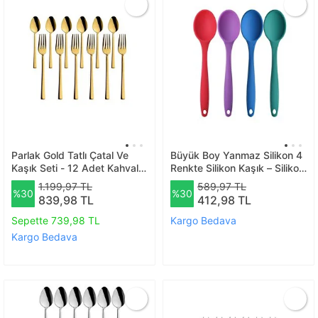
Parlak Gold Tatlı Çatal Ve
Büyük Boy Yanmaz Silikon 4
Kaşık Seti - 12 Adet Kahvaltı
Renkte Silikon Kaşık – Silikon
Pasta Tatlı Çatal Kaşık Seti
Kırmızı Mor Mavi Yeşil Kaşık
1.199,97 TL
589,97 TL
%30
%30
Kutulu Set
839,98 TL
412,98 TL
Sepette 739,98 TL
Kargo Bedava
Kargo Bedava