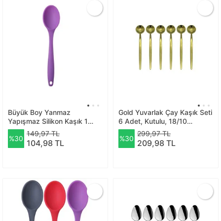
Büyük Boy Yanmaz
Gold Yuvarlak Çay Kaşık Seti
Yapışmaz Silikon Kaşık 1
6 Adet, Kutulu, 18/10
Adet Mor Renk
Paslanmaz Çelik 6 Kişilik Çay
149,97 TL
299,97 TL
%30
%30
Kaşığı Seti 13 Cm
104,98 TL
209,98 TL