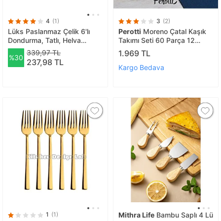
4
(1)
3
(2)
Lüks Paslanmaz Çelik 6'lı
Perotti
Moreno Çatal Kaşık
Dondurma, Tatlı, Helva
Takımı Seti 60 Parça 12
Kaşığı, Gümüş Renk 6 Adet
Kişilik
339,97 TL
1.969 TL
%30
237,98 TL
Kargo Bedava
1
(1)
Mithra Life
Bambu Saplı 4 Lü