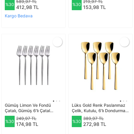
589,97 TL
219,97 TL
%30
%30
Kaşık
412,98 TL
153,98 TL
Kargo Bedava
Gümüş Limon Ve Fondü
Lüks Gold Renk Paslanmaz
Çatalı, Gümüş 6'lı Çatal
Çelik, Kutulu, 6'lı Dondurma
Takımı 13 Cm
Kaşığı Ve Tatlı Kaşığı
249,97 TL
389,97 TL
%30
%30
174,98 TL
272,98 TL