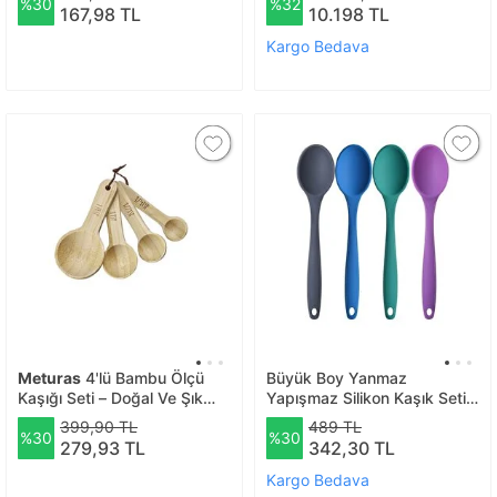
%30
%32
Kaşığı Seti
167,98 TL
10.198 TL
Kargo Bedava
Meturas
4'lü Bambu Ölçü
Büyük Boy Yanmaz
Kaşığı Seti – Doğal Ve Şık
Yapışmaz Silikon Kaşık Seti
Mutfak Gereci 4 Ölçek
4 Adet – Silikon Kaşık
399,90 TL
489 TL
%30
%30
Antrasit Mavi Yeşil Mor
279,93 TL
342,30 TL
Kargo Bedava