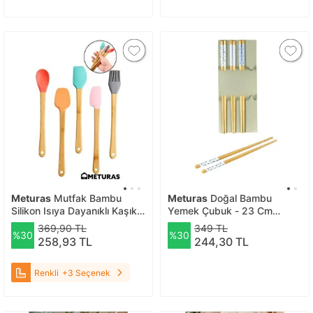
Meturas
Mutfak Bambu
Meturas
Doğal Bambu
Silikon Isıya Dayanıklı Kaşık
Yemek Çubuk - 23 Cm
Kepçe Takımı 5 Li Set Renkli
Japon Kore Tarzı Yeniden
369,90 TL
349 TL
%30
%30
Renkli
Kullanılabilir Chopstick Seti
258,93 TL
244,30 TL
64081
Renkli
+3 Seçenek