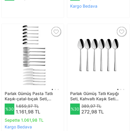
Yeşil
Kargo Bedava
Parlak Gümüş Pasta Tatlı
Parlak Gümüş Tatlı Kaşığı
Kaşık-çatal-bıçak Seti,
Seti, Kahvaltı Kaşık Seti
Paslanmaz Çelik Kaşık-çatal-
Kutulu, Paslanmaz Çelik, 6
1.659,97 TL
389,97 TL
%30
%30
bıçak Seti 18 Adet
Adet
1.161,98 TL
272,98 TL
Sepette 1.061,98 TL
Kargo Bedava