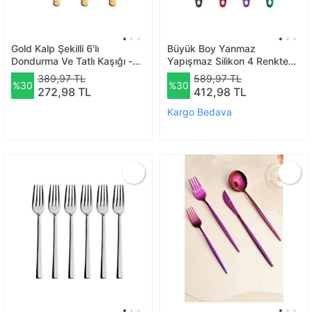
Gold Kalp Şekilli 6'lı
Büyük Boy Yanmaz
Dondurma Ve Tatlı Kaşığı -
Yapışmaz Silikon 4 Renkte
Kutulu, Altın Renk Dondurma
Silikon Kaşık – Silikon
389,97 TL
589,97 TL
%30
%30
Ve Tatlı Kaşığı 6 Adet
Antrasit Kırmızı Mor Yeşil
272,98 TL
412,98 TL
Kaşık
Kargo Bedava