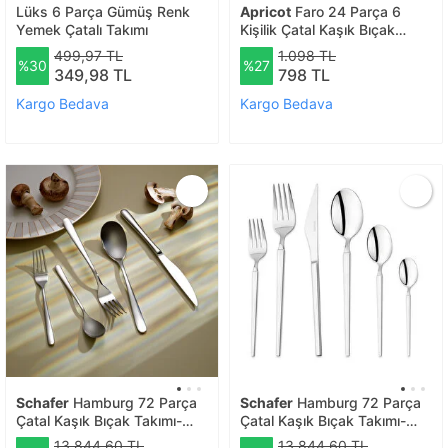
Lüks 6 Parça Gümüş Renk
Apricot
Faro 24 Parça 6
Yemek Çatalı Takımı
Kişilik Çatal Kaşık Bıçak
Kutulu Mor
499,97 TL
1.098 TL
%30
%27
349,98 TL
798 TL
Kargo Bedava
Kargo Bedava
Schafer
Hamburg 72 Parça
Schafer
Hamburg 72 Parça
Çatal Kaşık Bıçak Takımı-
Çatal Kaşık Bıçak Takımı-
gümüş03
gümüş
13.844,60 TL
13.844,60 TL