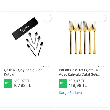
Çelik 6'lı Çay Kaşığı Seti,
Parlak Gold Tatlı Çatalı 6
Kutulu
Adet Kahvaltı Çatal Seti
Kutulu Set Paslanmaz Çelik
239,97 TL
599,97 TL
%30
%30
167,98 TL
419,98 TL
Kargo Bedava