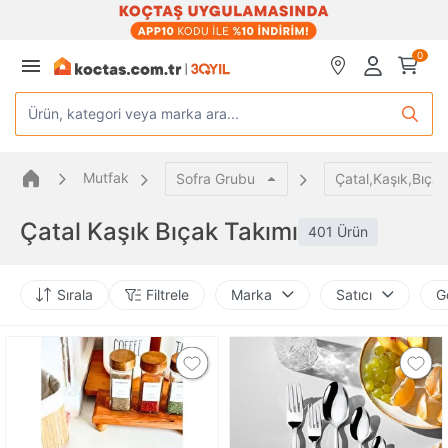
0
Ürün, kategori veya marka ara...
Mutfak
Sofra Grubu
Çatal,Kaşık,Bıçak
Çatal Kaşık Bıçak Takımı
401 Ürün
Sırala
Filtrele
Marka
Satıcı
G