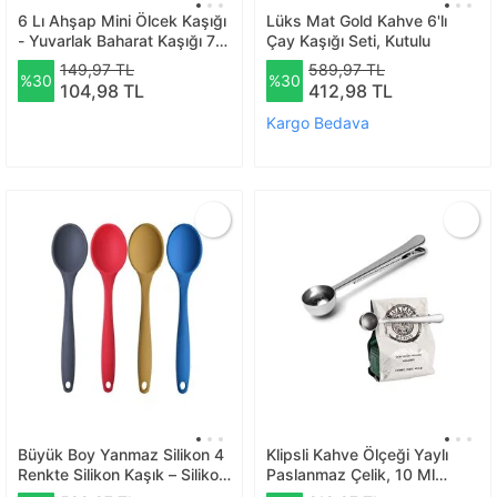
6 Lı Ahşap Mini Ölcek Kaşığı
Lüks Mat Gold Kahve 6'lı
- Yuvarlak Baharat Kaşığı 7
Çay Kaşığı Seti, Kutulu
Cm
149,97 TL
589,97 TL
%30
%30
104,98 TL
412,98 TL
Kargo Bedava
Büyük Boy Yanmaz Silikon 4
Klipsli Kahve Ölçeği Yaylı
Renkte Silikon Kaşık – Silikon
Paslanmaz Çelik, 10 Ml
Antrasit Kırmızı Mavi Sarı
Kaşıklı