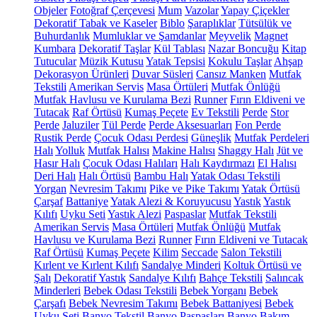
Objeler
Fotoğraf Çerçevesi
Mum
Vazolar
Yapay Çiçekler
Dekoratif Tabak ve Kaseler
Biblo
Şaraplıklar
Tütsülük ve
Buhurdanlık
Mumluklar ve Şamdanlar
Meyvelik
Magnet
Kumbara
Dekoratif Taşlar
Kül Tablası
Nazar Boncuğu
Kitap
Tutucular
Müzik Kutusu
Yatak Tepsisi
Kokulu Taşlar
Ahşap
Dekorasyon Ürünleri
Duvar Süsleri
Cansız Manken
Mutfak
Tekstili
Amerikan Servis
Masa Örtüleri
Mutfak Önlüğü
Mutfak Havlusu ve Kurulama Bezi
Runner
Fırın Eldiveni ve
Tutacak
Raf Örtüsü
Kumaş Peçete
Ev Tekstili
Perde
Stor
Perde
Jaluziler
Tül Perde
Perde Aksesuarları
Fon Perde
Rustik Perde
Çocuk Odası Perdesi
Güneşlik
Mutfak Perdeleri
Halı
Yolluk
Mutfak Halısı
Makine Halısı
Shaggy Halı
Jüt ve
Hasır Halı
Çocuk Odası Halıları
Halı Kaydırmazı
El Halısı
Deri Halı
Halı Örtüsü
Bambu Halı
Yatak Odası Tekstili
Yorgan
Nevresim Takımı
Pike ve Pike Takımı
Yatak Örtüsü
Çarşaf
Battaniye
Yatak Alezi & Koruyucusu
Yastık
Yastık
Kılıfı
Uyku Seti
Yastık Alezi
Paspaslar
Mutfak Tekstili
Amerikan Servis
Masa Örtüleri
Mutfak Önlüğü
Mutfak
Havlusu ve Kurulama Bezi
Runner
Fırın Eldiveni ve Tutacak
Raf Örtüsü
Kumaş Peçete
Kilim
Seccade
Salon Tekstili
Kırlent ve Kırlent Kılıfı
Sandalye Minderi
Koltuk Örtüsü ve
Şalı
Dekoratif Yastık
Sandalye Kılıfı
Bahçe Tekstili
Salıncak
Minderleri
Bebek Odası Tekstili
Bebek Yorganı
Bebek
Çarşafı
Bebek Nevresim Takımı
Bebek Battaniyesi
Bebek
Uyku Seti
Banyo Tekstil
Banyo Paspasları
Banyo Bakım