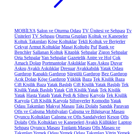
MOBİLYA
Salon ve Oturma Odası
TV Ünitesi ve Sehpası
Tv
Üniteleri
TV Sehpası
Oturma Grupları
Koltuk ve Kanepeler
Koltuk Takımları
Köşe Koltuklar
Tekli Koltuk ve Berjerler
Çekyat
Armut Koltuklar
Masaj Koltuğu
Puf
Bank ve
Benchler
Sallanan Koltuk
Kitaplık
Sehpalar
Zigon Sehpalar
Orta Sehpalar
Yan Sehpalar
Gazetelik
Antre ve Hol
Çok
Amaçlı Dolap
Portmantolar
Askılıklar
Kapı Askısı
Duvar
Askısı
Ayaklı Askılıklar
Dresuar
Ayakkabılık
Yatak Odası
Gardırop
Kapaklı Gardırop
Sürgülü Gardırop
Bez Gardırop
Açık Dolap
Köşe Gardırop
Yüklük
Baza
Tek Kişilik Baza
Çift Kişilik Baza
Yatak Başlığı
Çift Kişilik Yatak Başlığı
Tek
Kişilik Yatak Başlığı
Yatak
Çift Kişilik Yatak
Tek Kişilik
Yatak
Hasta Yatağı
Yatak Pedi & Şiltesi
Karyola
Tek Kişilik
Karyola
Çift Kişilik Karyola
Şifonyerler
Komodin
Yatak
Odası Takımları
Makyaj Masası
Takı Dolabı
Sandık
Paravan
Ofis ve Çalışma Mobilyaları
Çalışma ve Bilgisayar Masası
Oyuncu Koltukları
Çalışma ve Ofis Sandalyeleri
Keson
Ofis
Dolabı
Ofis Koltukları ve Kanepeleri
Ayaklı Küllükler
Laptop
Sehpası
Oyuncu Masası
Toplantı Masası
Ofis Masası ve
Takımları
Yemek Odası
Yemek Odası Takımları
Vitrin
Yemek