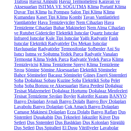
Trafosu
Havuz Ampulü
Havuz Termometresi
Karavan ve
Aksesuarları
ISITMA VE SOĞUTMA
Klima
Portatif Klima
Duvar Tipi Klima
Isı Pompası
Salon Tipi Klima
Klima
Kumandası
Kaset Tipi Klima
Kombi
Tavan Vantilatörleri
Vantilatörler
Hava Temizleyiciler
Nem Cihazları
Hava
Temizleme Cihazları
Buhar Makineleri
Nem Alma Cihazları
ve Rutubet Gidericiler
Elektrikli Isıtıcılar
Quartz Isıtıcılar
Infrared Isıtıcılar
Kule Tipi Isıtıcılar
Yağlı Radyatör
Fanlı
Isıtıcılar
Elektrikli Radyatörler
Dış Mekan Isıtıcılar
Havlupanlar
Radyatörler
Termosifonlar
Şofbenler
Ani Su
Isıtıcı
Isıtma ve Soğutma Yedek Parça
Radyatör Vanaları
Termostat
Klima Yedek Parça
Radyatör Yedek Parça
Klima
Temizleyicisi
Klima Temizleme Spreyi
Klima Temizleme
Sıvısı
Şömine
Şömine Aksesuarları
Elektrikli Şömineler
Bahçe Şömineleri
Bacasız Şömineler
Güneş Enerji Sistemleri
Soba
Doğalgaz Sobası
Kuzine Soba
Elektrikli Soba
Pelet
Soba
Soba Borusu ve Aksesuarları
Hava Perdesi
Doğalgaz
Tesisat Malzemeleri
Doğalgaz Hortumu
Doğalgaz Menfezleri
Tesisat Temizleme Sıvıları
Boyler
Kalorifer Kazanı
BANYO
Banyo Dolapları
Aynalı Banyo Dolabı
Banyo Boy Dolapları
Lavabolu Banyo Dolapları
Çok Amaçlı Banyo Dolapları
Çamaşır Makinesi Dolapları
Ecza Dolabı
Banyo Rafları
Duş
Sistemleri
Duşakabin
Duş Tekneleri
Jakuziler
Küvet
Duş
Setleri
Duş Sistemleri
Duş Başlıkları
Duş Kolonları
Sürgülü
Duş Setleri
Duş Spiralleri
El Duşu
Vitrifiyeler
Lavabolar