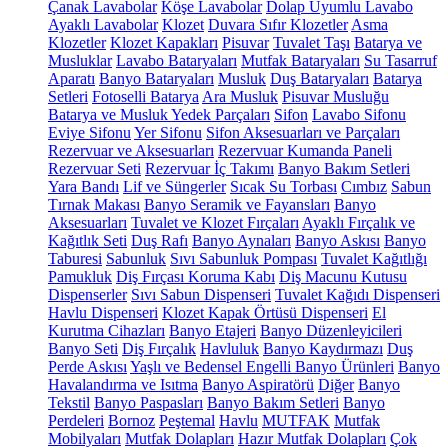
Çanak Lavabolar
Köşe Lavabolar
Dolap Uyumlu Lavabo
Ayaklı Lavabolar
Klozet
Duvara Sıfır Klozetler
Asma
Klozetler
Klozet Kapakları
Pisuvar
Tuvalet Taşı
Batarya ve
Musluklar
Lavabo Bataryaları
Mutfak Bataryaları
Su Tasarruf
Aparatı
Banyo Bataryaları
Musluk
Duş Bataryaları
Batarya
Setleri
Fotoselli Batarya
Ara Musluk
Pisuvar Musluğu
Batarya ve Musluk Yedek Parçaları
Sifon
Lavabo Sifonu
Eviye Sifonu
Yer Sifonu
Sifon Aksesuarları ve Parçaları
Rezervuar ve Aksesuarları
Rezervuar Kumanda Paneli
Rezervuar Seti
Rezervuar İç Takımı
Banyo Bakım Setleri
Yara Bandı
Lif ve Süngerler
Sıcak Su Torbası
Cımbız
Sabun
Tırnak Makası
Banyo Seramik ve Fayansları
Banyo
Aksesuarları
Tuvalet ve Klozet Fırçaları
Ayaklı Fırçalık ve
Kağıtlık Seti
Duş Rafı
Banyo Aynaları
Banyo Askısı
Banyo
Taburesi
Sabunluk
Sıvı Sabunluk Pompası
Tuvalet Kağıtlığı
Pamukluk
Diş Fırçası Koruma Kabı
Diş Macunu Kutusu
Dispenserler
Sıvı Sabun Dispenseri
Tuvalet Kağıdı Dispenseri
Havlu Dispenseri
Klozet Kapak Örtüsü Dispenseri
El
Kurutma Cihazları
Banyo Etajeri
Banyo Düzenleyicileri
Banyo Seti
Diş Fırçalık
Havluluk
Banyo Kaydırmazı
Duş
Perde Askısı
Yaşlı ve Bedensel Engelli Banyo Ürünleri
Banyo
Havalandırma ve Isıtma
Banyo Aspiratörü
Diğer
Banyo
Tekstil
Banyo Paspasları
Banyo Bakım Setleri
Banyo
Perdeleri
Bornoz
Peştemal
Havlu
MUTFAK
Mutfak
Mobilyaları
Mutfak Dolapları
Hazır Mutfak Dolapları
Çok