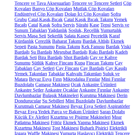
Tencere ve Tava Aksesuarları
Tencere ve Tencere Setleri
Çöp
Kovaları
Banyo Çöp Kovaları
Mutfak Çöp Kovaları
Endüstriyel Çöp Kovaları
Dolap İçi Çöp Kovaları
Sofra
Grubu
Çatal,Kaşık,Bıçak
Çatal Kaşık Bıçak Takımı
Yemek
Bıçağı
Çatal
Kaşık
Sofra Servis
Sürahi
Kase
Tepsi
Servis ve
Sunum Tabakları
Yağdanlık
Sosluk, Reçellik
Yumurtalık
Servis Maşa Seti
Şekerlik
Salata Kasesi
Peçetelik
Karaf
Kürdanlık
Çerezlik
Baharat Takımı
Bardak Altlığı
Ekmek
Sepeti
Pasta Sunumu
Pasta Takımı
Kek Fanusu
Bardak
Viski
Bardağı
Su Bardağı
Meşrubat Bardağı
Rakı Bardağı
Kadeh
Bardak Seti
Bira Bardağı
Shot Bardağı
Çay ve Kahve
Sunumu
Sütlük
Kahve Fincanı
Kupa
Fincan Takımı
Çay
Tabakları
Çay Setleri
Çay Fincanı
Çay Bardağı
Çay Kaşığı
Yemek Takımları
Tabaklar
Kahvaltı Takımları
Suluk ve
Matara
Beyaz Eşya
Fırın
Mikrodalga Fırınlar
Mini Fırınlar
Buzdolabı
Çamaşır Makinesi
Ocak
Ankastre Ürünleri
Ankastre Setler
Ankastre Ocaklar
Ankastre Fırınlar
Ankastre
Davlumbazlar
Bulaşık Makineleri
Kurutma Makinesi
Derin
Dondurucular
Su Sebilleri
Mini Buzdolabı
Davlumbazlar
Kurutmalı Çamaşır Makinesi
Beyaz Eşya Setleri
Aspiratörler
Beyaz Eşya Yedek Parça ve Bakım Ürünleri
Şarap Dolabı
Küçük Ev Aletleri
Kızartma ve Pişirme Makineleri
Mısır
Patlatma Makinesi
Fritöz
Ekmek Yapma Makinesi
Ekmek
Kızartma Makinesi
Tost Makinesi
Buharlı Pişirici
Elektrikli
Izgara
Waffle Makinesi
Yumurta Haşlayıcı
Elektrikli Tencere