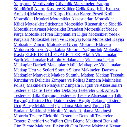
Yapıştırıcı
Merdivenler
Güvenlik Malzemeleri
Yangın
Söndürücü
Alarm
Kasa ve Kilitler
Çelik Kasa
Kilit
Kutu ve
Ambalaj Malzemeleri
Kargo Kutusu
Kargo Poşeti
Koli
Motosiklet Ürünleri
Motorsiklet Aksesuarları
Motosiklet
Kilidi
Motosiklet Stickerları
Motosiklet Rüzgarlık ve Siperlik
Motosiklet Aynası
Motosiklet Brandası
Motorsiklet Yedek
Parça
Motosiklet Fren Ekipmanları
Diğer Motosiklet Yedek
Parçaları
Motosiklet Fren ve Debriyaj Kolu
Motosiklet Kayışı
Motosiklet Zinciri
Motosiklet Giyim
Motorcu Eldiveni
Motorcu Botu ve Ayakkabısı
Motorcu Yağmurluk
Motosiklet
Kaskı
ELEKTRİKLİ EL ALETLERİ
Akülü Vidalamalar
Şarjlı Vidalamalar
Kablolu Vidalamalar
Vidalama Uçları
Matkaplar
Darbeli Matkaplar
Akülü Matkap ve Vidalamalar
Matkap Ucu ve Setleri
Somun Sıkma Makineleri
Darbesiz
Matkaplar
Manyetik Matkap
Sütunlu Matkap
Matkap Tezgahı
Kırıcılar ve Deliciler
Zımpara ve Polisaj
Zımpara Makineleri
Polisaj Makineleri
Planyalar
Zımpara Kağıdı ve Aksesuarları
Testereler
Daire Testereler
Dekupaj Testereler
Çok Amaçlı
Testereler
Tilki Kuyruğu Testereler
Testere Aksesuarları
Tilki
Kuyruğu Testere Ucu
Daire Testere Bıçağı
Dekupaj Testere
Ucu
Bahçe Makineleri
Çapalama Makinesi
Tırpan
Çit
Budama Makinesi
Hidrofor
Yaprak Toplama Makinesi
Motorlu Testere
Elektrikli Testereler
Benzinli Testereler
Testere Zincirleri ve Yağları
Çim Biçme Makinesi
Benzinli
Çim Biçme Makinesi
Elektrikli Çim Biçme Makinesi
Kenar