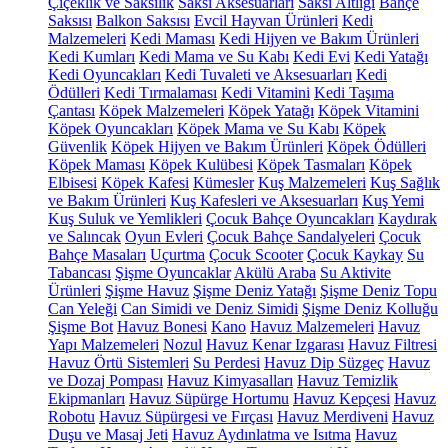
Çiçeklik ve Saksılık
Saksı Aksesuarları
Saksı Altlığı
Bahçe
Saksısı
Balkon Saksısı
Evcil Hayvan Ürünleri
Kedi
Malzemeleri
Kedi Maması
Kedi Hijyen ve Bakım Ürünleri
Kedi Kumları
Kedi Mama ve Su Kabı
Kedi Evi
Kedi Yatağı
Kedi Oyuncakları
Kedi Tuvaleti ve Aksesuarları
Kedi
Ödülleri
Kedi Tırmalaması
Kedi Vitamini
Kedi Taşıma
Çantası
Köpek Malzemeleri
Köpek Yatağı
Köpek Vitamini
Köpek Oyuncakları
Köpek Mama ve Su Kabı
Köpek
Güvenlik
Köpek Hijyen ve Bakım Ürünleri
Köpek Ödülleri
Köpek Maması
Köpek Kulübesi
Köpek Tasmaları
Köpek
Elbisesi
Köpek Kafesi
Kümesler
Kuş Malzemeleri
Kuş Sağlık
ve Bakım Ürünleri
Kuş Kafesleri ve Aksesuarları
Kuş Yemi
Kuş Suluk ve Yemlikleri
Çocuk Bahçe Oyuncakları
Kaydırak
ve Salıncak
Oyun Evleri
Çocuk Bahçe Sandalyeleri
Çocuk
Bahçe Masaları
Uçurtma
Çocuk Scooter
Çocuk Kaykay
Su
Tabancası
Şişme Oyuncaklar
Akülü Araba
Su Aktivite
Ürünleri
Şişme Havuz
Şişme Deniz Yatağı
Şişme Deniz Topu
Can Yeleği
Can Simidi ve Deniz Simidi
Şişme Deniz Kolluğu
Şişme Bot
Havuz Bonesi
Kano
Havuz Malzemeleri
Havuz
Yapı Malzemeleri
Nozul
Havuz Kenar Izgarası
Havuz Filtresi
Havuz Örtü Sistemleri
Su Perdesi
Havuz Dip Süzgeç
Havuz
ve Dozaj Pompası
Havuz Kimyasalları
Havuz Temizlik
Ekipmanları
Havuz Süpürge Hortumu
Havuz Kepçesi
Havuz
Robotu
Havuz Süpürgesi ve Fırçası
Havuz Merdiveni
Havuz
Duşu ve Masaj Jeti
Havuz Aydınlatma ve Isıtma
Havuz