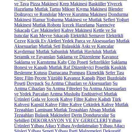
ve Tava
Pizza Makinesi
Krep Makinesi
Basküller
Yiyecek
Hazırlama
Mutfak Tartısı
Mikser
Kıyma Makinesi
Blender
Doğrayıcı ve Rondolar
Meyve Kurutma Makinesi
Dondurma
Makinesi
Hamur Yoğurma Makinesi ve Mutfak Şefleri
Yoğurt
Makinesi
Mutfak Robotu
İçecek Hazırlama
Narenciye
Sıkacağı
Çay Makineleri
Kahve Makinesi
Kettle ve Su
Isıtıcılar
Katı Meyve Sıkacağı
Elektrikli Semaver
Elektrikli
Cezve
Küçük Ev Aletleri Yedek Parça ve Aksesuarları
Mutfak
Aksesuarları
Mutfak Seti
Bulaşıklık
Askı ve Kancalar
Kaydırmaz
Mutfak Sabunluk
Mutfak Havluluk
Mutfak
Seramik ve Fayansları
Saklama ve Düzenleme
Kavanoz
Saklama ve Karıştırma Kabı
Çöp Poşeti
Sebzelikler
Saklama
Bonesi ve Kapağı
Mutfak Raf Düzenleyici
Poşetlik
Kaşıklık
Beslenme Kutusu
Damacana Pompası
Ekmeklik
Sefer Tası
Streç Film
Peçete Yüzüğü
Kavanoz Kapağı
Pipet
Buzdolabı
Poşeti
Doypack
Su Arıtma Cihazları ve Aksesuarları
Su
Arıtma Cihazları
Su Arıtma Filtreleri
Su Arıtma Aksesuarları
ve Yedek Parçaları
Arıtma Musluğu
Endüstriyel Mutfak
Ürünleri
Gıda ve İçecek
Kahve
Filtre Kahve Kağıdı
Türk
Kahvesi
Kapsül Kahve
Filtre Kahve
Çekirdek Kahve
Mutfak
Tezgahları
Laminant Mutfak Tezgahları
Ahşap Mutfak
Tezgahları
Bulaşık Makineleri
Derin Dondurucular
Su
Sebilleri
DEKORASYON VE EV GEREÇLERİ
Yılbaşı
Ürünleri
Yılbaşı Ağacı
Yılbaşı Aydınlatmaları
Yılbaşı Ağacı
Süsleri
Yılbaşı Sepeti
Yılbaşı Parti Malzemeleri
Dekoratif