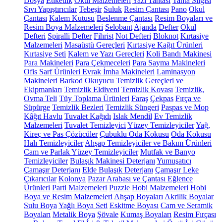
Dosya
Etiketlik
Okul Malzemeleri
Yazı Tahtası
Tahta Silgisi
Sıvı Yapıştırıcılar
Tebeşir
Suluk
Resim Çantası
Pano
Okul
Çantası
Kalem Kutusu
Beslenme Çantası
Resim Boyaları ve
Resim Boya Malzemeleri
Selobant
Ajanda
Defter
Okul
Defteri
Spiralli Defter
Fihrist
Not Defteri
Bloknot
Kırtasiye
Malzemeleri
Masaüstü Gereçleri
Kırtasiye Kağıt Ürünleri
Kırtasiye Seti
Kalem ve Yazı Gereçleri
Koli Bandı Makinesi
Para Makineleri
Para Çekmeceleri
Para Sayma Makineleri
Ofis Sarf Ürünleri
Evrak İmha Makineleri
Laminasyon
Makineleri
Barkod Okuyucu
Temizlik Gereçleri ve
Ekipmanları
Temizlik Eldiveni
Temizlik Kovası
Temizlik,
Ovma Teli
Tüy Toplama Ürünleri
Faraş
Çekpas
Fırça ve
Süpürge
Temizlik Bezleri
Temizlik Süngeri
Paspas ve Mop
Kâğıt Havlu
Tuvalet Kağıdı
Islak Mendil
Ev Temizlik
Malzemeleri
Tuvalet Temizleyici
Yüzey Temizleyiciler
Yağ,
Kireç ve Pas Çözücüler
Çubuklu Oda Kokusu
Oda Kokusu
Halı Temizleyiciler
Ahşap Temizleyiciler ve Bakım Ürünleri
Cam ve Parlak Yüzey Temizleyiciler
Mutfak ve Banyo
Temizleyiciler
Bulaşık Makinesi Deterjanı
Yumuşatıcı
Çamaşır Deterjanı
Elde Bulaşık Deterjanı
Çamaşır Leke
Çıkarıcılar
Kolonya
Pazar Arabası ve Çantası
Eğlence
Ürünleri
Parti Malzemeleri
Puzzle
Hobi Malzemeleri
Hobi
Boya ve Resim Malzemeleri
Ahşap Boyaları
Akrilik Boyalar
Sulu Boya
Yağlı Boya Seti
Eskitme Boyası
Cam ve Seramik
Boyaları
Metalik Boya
Şövale
Kumaş Boyaları
Resim Fırçası