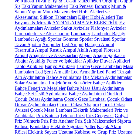
ve Rulosu
Tuval
El İşi & Tekstil Malzemeleri
Örgü İpi
Güpür
Şiş
Takı Yapım Malzemeleri
Takı Pensesi
Boncuk
Mum &
Sabun Yapımı
Mum Malzemeleri
Hobi Aletleri ve
Aksesuarları
Silikon Tabancaları
Diğer Hobi Aletleri
Taş
Boyama & Mozaik
AYDINLATMA VE ELEKTRİK
Ev
Aydınlatmaları
Avizeler
Sarkıt Avizeler
Plafonyer Avizeler
Lambaderler ve Aksesuarları
Lambader
Lambader Başlığı
Lambader Ayağı
Spotlar
Gömme Spotlar
Sıvaüstü Spotlar
Tavan Spotlar
Ampuller
Led Ampul
Halojen Ampul
Tasarruflu Ampul
Rustik Ampul
Akıllı Ampul
Floresan
Ampul
Abajurlar ve Aksesuarları
Abajur
Abajur Şapkaları
Abajur Ayaklığı
Fener ve Işıldaklar
Aplikler
Duvar Aplikleri
Tablo Aplikleri
Banyo Aplikleri
Lamba
Gece Lambaları
Masa
Lambaları
Led Şerit
Armatür
Led Armatür
Led Panel
Tezgah
Altı Aydınlatma
Bahçe Aydınlatma
Dış Mekan Aydınlatmalar
Solar Aydınlatma
Projektör ve Sensörler
Bahçe Aplikleri
Bahçe Feneri ve Meşaleler
Bahçe Masa Üstü Aydınlatma
Bahçe Set Üstü Aydınlatma
Bahçe Aydınlatma Direkleri
Çocuk Odası Aydınlatma
Çocuk Gece Lambası
Çocuk Odası
Duvar Aydınlatmaları
Çocuk Odası Abajuru
Çocuk Odası
Avizesi
Çocuk Masa Lambası
Elektrik Malzemeleri
Priz ve
Anahtarlar
Priz Kutusu
Telefon Prizi
Priz Çerçevesi
Golyat
Priz
Nümeris Priz
Priz
Anahtar Priz
Şalt Malzemeleri
Sigorta
Kutusu
Kontaktör
Elektrik Sigortası
Şalter
Kaçak Akım
Rölesi
Elektrik Sayacı
Uzatma Kablosu ve Grup Priz
Uzatma