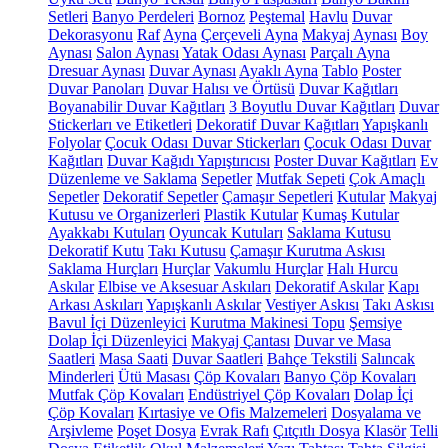
Setleri
Banyo Perdeleri
Bornoz
Peştemal
Havlu
Duvar
Dekorasyonu
Raf
Ayna
Çerçeveli Ayna
Makyaj Aynası
Boy
Aynası
Salon Aynası
Yatak Odası Aynası
Parçalı Ayna
Dresuar Aynası
Duvar Aynası
Ayaklı Ayna
Tablo
Poster
Duvar Panoları
Duvar Halısı ve Örtüsü
Duvar Kağıtları
Boyanabilir Duvar Kağıtları
3 Boyutlu Duvar Kağıtları
Duvar
Stickerları ve Etiketleri
Dekoratif Duvar Kağıtları
Yapışkanlı
Folyolar
Çocuk Odası Duvar Stickerları
Çocuk Odası Duvar
Kağıtları
Duvar Kağıdı Yapıştırıcısı
Poster Duvar Kağıtları
Ev
Düzenleme ve Saklama
Sepetler
Mutfak Sepeti
Çok Amaçlı
Sepetler
Dekoratif Sepetler
Çamaşır Sepetleri
Kutular
Makyaj
Kutusu ve Organizerleri
Plastik Kutular
Kumaş Kutular
Ayakkabı Kutuları
Oyuncak Kutuları
Saklama Kutusu
Dekoratif Kutu
Takı Kutusu
Çamaşır Kurutma Askısı
Saklama Hurçları
Hurçlar
Vakumlu Hurçlar
Halı Hurcu
Askılar
Elbise ve Aksesuar Askıları
Dekoratif Askılar
Kapı
Arkası Askıları
Yapışkanlı Askılar
Vestiyer Askısı
Takı Askısı
Bavul İçi Düzenleyici
Kurutma Makinesi Topu
Şemsiye
Dolap İçi Düzenleyici
Makyaj Çantası
Duvar ve Masa
Saatleri
Masa Saati
Duvar Saatleri
Bahçe Tekstili
Salıncak
Minderleri
Ütü Masası
Çöp Kovaları
Banyo Çöp Kovaları
Mutfak Çöp Kovaları
Endüstriyel Çöp Kovaları
Dolap İçi
Çöp Kovaları
Kırtasiye ve Ofis Malzemeleri
Dosyalama ve
Arşivleme
Poşet Dosya
Evrak Rafı
Çıtçıtlı Dosya
Klasör
Telli