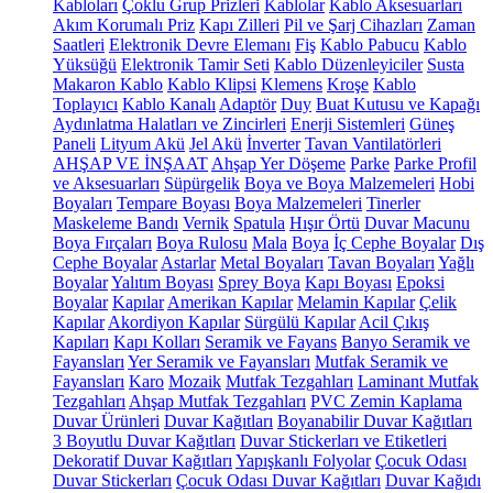
Kabloları
Çoklu Grup Prizleri
Kablolar
Kablo Aksesuarları
Akım Korumalı Priz
Kapı Zilleri
Pil ve Şarj Cihazları
Zaman
Saatleri
Elektronik Devre Elemanı
Fiş
Kablo Pabucu
Kablo
Yüksüğü
Elektronik Tamir Seti
Kablo Düzenleyiciler
Susta
Makaron Kablo
Kablo Klipsi
Klemens
Kroşe
Kablo
Toplayıcı
Kablo Kanalı
Adaptör
Duy
Buat Kutusu ve Kapağı
Aydınlatma Halatları ve Zincirleri
Enerji Sistemleri
Güneş
Paneli
Lityum Akü
Jel Akü
İnverter
Tavan Vantilatörleri
AHŞAP VE İNŞAAT
Ahşap Yer Döşeme
Parke
Parke Profil
ve Aksesuarları
Süpürgelik
Boya ve Boya Malzemeleri
Hobi
Boyaları
Tempare Boyası
Boya Malzemeleri
Tinerler
Maskeleme Bandı
Vernik
Spatula
Hışır Örtü
Duvar Macunu
Boya Fırçaları
Boya Rulosu
Mala
Boya
İç Cephe Boyalar
Dış
Cephe Boyalar
Astarlar
Metal Boyaları
Tavan Boyaları
Yağlı
Boyalar
Yalıtım Boyası
Sprey Boya
Kapı Boyası
Epoksi
Boyalar
Kapılar
Amerikan Kapılar
Melamin Kapılar
Çelik
Kapılar
Akordiyon Kapılar
Sürgülü Kapılar
Acil Çıkış
Kapıları
Kapı Kolları
Seramik ve Fayans
Banyo Seramik ve
Fayansları
Yer Seramik ve Fayansları
Mutfak Seramik ve
Fayansları
Karo
Mozaik
Mutfak Tezgahları
Laminant Mutfak
Tezgahları
Ahşap Mutfak Tezgahları
PVC Zemin Kaplama
Duvar Ürünleri
Duvar Kağıtları
Boyanabilir Duvar Kağıtları
3 Boyutlu Duvar Kağıtları
Duvar Stickerları ve Etiketleri
Dekoratif Duvar Kağıtları
Yapışkanlı Folyolar
Çocuk Odası
Duvar Stickerları
Çocuk Odası Duvar Kağıtları
Duvar Kağıdı