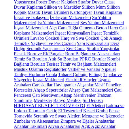
Yapıştırıcısı
Poster Duvar Kağıtları
Strafor
Duvar Çıtası
Duvar Kaplama
Silikon ve Mastikler
Silikon
Mum Silikon
Köpük
Mastik
Tavan Ürünleri
Kartonpiyer
Tavan Kaplama
İnşaat ve İzolasyon
İzolasyon Malzemeleri
Su Yalıtım
Malzemeleri
Isı Yalıtım Malzemeleri
Ses Yalıtım Malzemeleri
İnşaat Malzemeleri
Alçı
Cam Tuğla
Çimento
Beton Harcı
Çatı
Kaplama Malzemeleri
İnşaat Kimyasalları
İnşaat Temizlik
Ürünleri
Lavabo Çözücü
Harç ve Sıva Çözücü
Çok Amaçlı
Temizlik
Yağlayıcı ve Pas Çözücü
Yapı Kimyasalları
Derz
Dolgu
Seramik Yapıştırıcılar
Sıvı Conta
Strafor Yapıştırılar
Plastik Boru ve Ek Parçalar
Boru Bağlantı ve Aksesuarları
Temiz Su Boruları
Atık Su Boruları
PPRC Borular
Kombi
Bağlantı Boruları
Tesisat Tamir ve Bağlantı Malzemeleri
Musluk Uzatma
Regülatörler
Valfler ve Vanalar
Nipeller
Tahliye Hortumu
Conta
Taharet Çubuğu
Fittings
Tıpalar ve
Süzgeçler
İnşaat Makineleri
Elektrikli Vinçler
Taşıma
Arabaları
Caraskallar
Havlupanlar
Ahşaplar
Masif Paneller
Keresteler
Ahşap Seperatörler
Ahşap Çatı Malzemeleri
Çatı
Penceresi
Çatı Merdiveni
Ahşap Merdivenler
Trabzan
Sundurma
Menfezler
Banyo Menfezi
Su Deposu
HIRDAVAT EL ALETLERİ VE OTO
El Aletleri
Lokma ve
Lokma Takımları
Çekiç
El Testereleri
Kesici Grubu
Pense
Tornavida
Seramik ve Sıvacı Aletleri
Mengene ve İşkenceler
Zımbalar ve Aksesuarları
Zımpara ve Eğeler
Anahtarlar
Anahtar Takımları
Alyan Anahtarları
Açık Ağız Anahtar