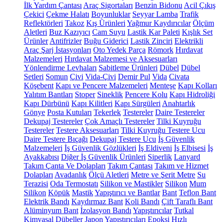
İlk Yardım Çantası
Araç Sigortaları
Benzin Bidonu
Acil Çıkış
Çekici
Çekme Halatı
Boyunluklar
Seyyar Lamba
Trafik
Reflektörleri
Takoz
Kış Ürünleri
Yağmur Kaydırıcılar
Ölçüm
Aletleri
Buz Kazıyıcı
Cam Suyu
Lastik Kar Paleti
Kışlık Set
Ürünler
Antifrizler
Buğu Giderici
Lastik Zinciri
Elektrikli
Araç Şarj İstasyonları
Oto Yedek Parça
Römork
Hırdavat
Malzemeleri
Hırdavat Malzemesi ve Aksesuarları
Yönlendirme Levhaları
Sabitleme Ürünleri
Dübel
Dübel
Setleri
Somun
Çivi
Vida-Çivi
Demir Pul
Vida
Civata
Köşebent
Kapı ve Pencere Malzemeleri
Menteşe
Kapı Kolları
Yalıtım Bantları
Stoper
Sineklik
Pencere Kolu
Kapı Hidroliği
Kapı Dürbünü
Kapı Kilitleri
Kapı Sürgüleri
Anahtarlık
Gönye
Posta Kutuları
Tekerlek
Testereler
Daire Testereler
Dekupaj Testereler
Çok Amaçlı Testereler
Tilki Kuyruğu
Testereler
Testere Aksesuarları
Tilki Kuyruğu Testere Ucu
Daire Testere Bıçağı
Dekupaj Testere Ucu
İş Güvenlik
Malzemeleri
İş Güvenlik Gözlükleri
İş Eldiveni
İş Elbisesi
İş
Ayakkabısı
Diğer İş Güvenlik Ürünleri
Siperlik
Lanyard
Takım Çanta Ve Dolapları
Takım Çantası
Takım ve Hizmet
Dolapları
Avadanlık
Ölçü Aletleri
Metre ve Şerit Metre
Su
Terazisi
Oda Termostatı
Silikon ve Mastikler
Silikon
Mum
Silikon
Köpük
Mastik
Yapıştırıcı ve Bantlar
Bant
Teflon Bant
Elektrik Bandı
Kaydırmaz Bant
Koli Bandı
Çift Taraflı Bant
Alüminyum Bant
İzolasyon Bandı
Yapıştırıcılar
Tutkal
Kimyasal Dübeller
Japon Yapıştırıcıları
Epoksi
Hızlı