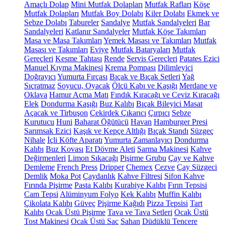
Amaçlı Dolap
Mini Mutfak Dolapları
Mutfak Rafları
Köşe
Mutfak Dolapları
Mutfak Boy Dolabı
Kiler Dolabı
Ekmek ve
Sebze Dolabı
Tabureler
Sandalye
Mutfak Sandalyeleri
Bar
Sandalyeleri
Katlanır Sandalyeler
Mutfak Köşe Takımları
Masa ve Masa Takımları
Yemek Masası ve Takımları
Mutfak
Masası ve Takımları
Eviye
Mutfak Bataryaları
Mutfak
Gereçleri
Kesme Tahtası
Rende
Servis Gereçleri
Patates Ezici
Manuel Kıyma Makinesi
Krema Pompası
Dilimleyici
Doğrayıcı
Yumurta Fırçası
Bıçak ve Bıçak Setleri
Yağ
Sıçratmaz
Soyucu, Oyacak
Ölçü Kabı ve Kaşığı
Merdane ve
Oklava
Hamur Açma Matı
Fındık Kıracağı ve Ceviz Kıracağı
Elek
Dondurma Kaşığı
Buz Kalıbı
Bıçak Bileyici Masat
Açacak ve Tirbuşon
Çekirdek Çıkarıcı
Çırpıcı
Sebze
Kurutucu
Huni
Baharat Öğütücü
Havan
Hamburger Presi
Sarımsak Ezici
Kaşık ve Kepçe Altlığı
Bıçak Standı
Süzgeç
Nihale
İçli Köfte Aparatı
Yumurta Zamanlayıcı
Dondurma
Kalıbı
Buz Kovası
Et Dövme Aleti
Sarma Makinesi
Kahve
Değirmenleri
Limon Sıkacağı
Pişirme Grubu
Çay ve Kahve
Demleme
French Press
Dripper
Chemex
Cezve
Çay Süzgeci
Demlik
Moka Pot
Çaydanlık
Kahve Filtresi
Sifon Kahve
Fırında Pişirme
Pasta Kalıbı
Kurabiye Kalıbı
Fırın Tepsisi
Cam Tepsi
Alüminyum Folyo
Kek Kalıbı
Muffin Kalıbı
Çikolata Kalıbı
Güveç
Pişirme Kağıdı
Pizza Tepsisi
Tart
Kalıbı
Ocak Üstü Pişirme
Tava ve Tava Setleri
Ocak Üstü
Tost Makinesi
Ocak Üstü Sac
Sahan
Düdüklü Tencere