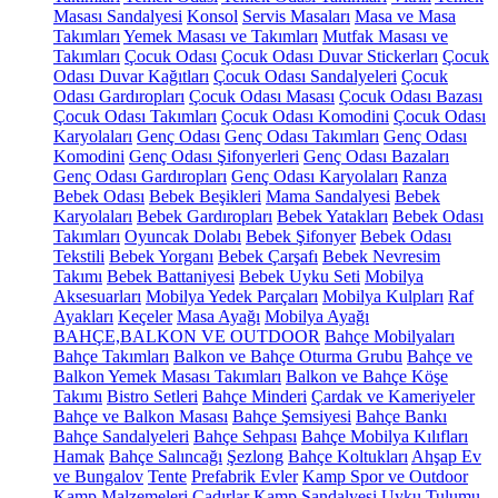
Masası Sandalyesi
Konsol
Servis Masaları
Masa ve Masa
Takımları
Yemek Masası ve Takımları
Mutfak Masası ve
Takımları
Çocuk Odası
Çocuk Odası Duvar Stickerları
Çocuk
Odası Duvar Kağıtları
Çocuk Odası Sandalyeleri
Çocuk
Odası Gardıropları
Çocuk Odası Masası
Çocuk Odası Bazası
Çocuk Odası Takımları
Çocuk Odası Komodini
Çocuk Odası
Karyolaları
Genç Odası
Genç Odası Takımları
Genç Odası
Komodini
Genç Odası Şifonyerleri
Genç Odası Bazaları
Genç Odası Gardıropları
Genç Odası Karyolaları
Ranza
Bebek Odası
Bebek Beşikleri
Mama Sandalyesi
Bebek
Karyolaları
Bebek Gardıropları
Bebek Yatakları
Bebek Odası
Takımları
Oyuncak Dolabı
Bebek Şifonyer
Bebek Odası
Tekstili
Bebek Yorganı
Bebek Çarşafı
Bebek Nevresim
Takımı
Bebek Battaniyesi
Bebek Uyku Seti
Mobilya
Aksesuarları
Mobilya Yedek Parçaları
Mobilya Kulpları
Raf
Ayakları
Keçeler
Masa Ayağı
Mobilya Ayağı
BAHÇE,BALKON VE OUTDOOR
Bahçe Mobilyaları
Bahçe Takımları
Balkon ve Bahçe Oturma Grubu
Bahçe ve
Balkon Yemek Masası Takımları
Balkon ve Bahçe Köşe
Takımı
Bistro Setleri
Bahçe Minderi
Çardak ve Kameriyeler
Bahçe ve Balkon Masası
Bahçe Şemsiyesi
Bahçe Bankı
Bahçe Sandalyeleri
Bahçe Sehpası
Bahçe Mobilya Kılıfları
Hamak
Bahçe Salıncağı
Şezlong
Bahçe Koltukları
Ahşap Ev
ve Bungalov
Tente
Prefabrik Evler
Kamp Spor ve Outdoor
Kamp Malzemeleri
Çadırlar
Kamp Sandalyesi
Uyku Tulumu