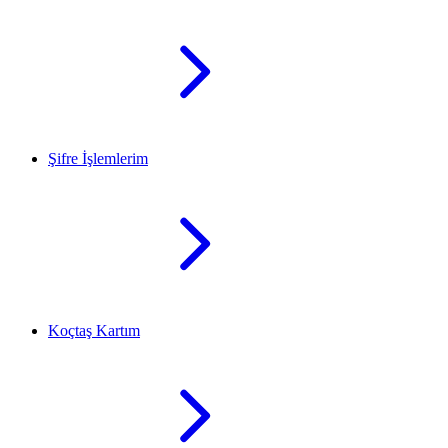
Şifre İşlemlerim
Koçtaş Kartım