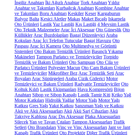
İngiliz Anahtarı
İki Ağızlı Anahtar
Tork Anahtarı
Yıldız
Anahtar ve Takımları
Kurbağcık Anahtarı
Kombine Anahtar
ve Takımları
Boru Anahtarı
Keskiler
Keser
Kargaburun
Balyoz
Balta
Kesici Aletler
Makas
Maket Bıçağı
Iskarpela
Oto Ürünleri
Lastik
Yaz Lastiği
Kış Lastiği
4 Mevsim Lastik
Oto Teknik Malzemeler
Araç İçi Aksesuar
Oto Güneşlik
Oto
Küllükler
Araç Buzdolapları
Bagaj Düzenleyici
Araba
Kokuları
Araç İçi Telefon Tutucular
Bagaj Havuzu
Oto
Paspası
Araç İçi Kamera
Oto Multimedya ve Görüntü
Sistemleri
Oto Bakım Temizlik Ürünleri
Basınçlı Yıkama
Makineleri
Tampon Parlatıcı ve Temizleyiciler
Torpido
Temizlik ve Bakım Ürünleri
Oto Şampuan
Oto Cila ve
Parlatıcı Ürünleri
Polyester Macun
Oto Cam Bakım Ürünleri
ve Temizleyiciler
Mikrofiber Bez
Araç Temizlik Seti
Araç
Boyaları
Araç Süpürgeleri
Araba Çizik Giderici
Motor
Temizleyici ve Bakım Ürünleri
Radyatör Temizleyiciler
Oto
Koltuk Kılıfı
Lastik Ekipmanları
Hava Kompresörü
Bijon
Anahtarı
Sibop ve Sibop Kapağı
Lastik Tamir Kiti
Kriko
Yağ
Motor Katkıları
Hidrolik Yağlar
Motor Yağı
Motor Yağı
Katkısı
Gres Yağı
Yakıt Katkısı
Şanzıman Yağı ve Katkısı
Akü ve Akü Aksesuarları
Akü
Akü Şarj Cihazları
Akü
Takviye Kablosu
Araç Dış Aksesuar
Plaka Aksesuarları
Silecek
Yan ve Tavan Çıtaları
Tampon Aksesuarları
Trafik
Setleri
Oto Brandaları
Vinç ve Vinç Aksesuarları
Jant ve Jant
Kapağı
Trafik Ürünleri
Oto Projektör
Diğer Trafik Ürünleri