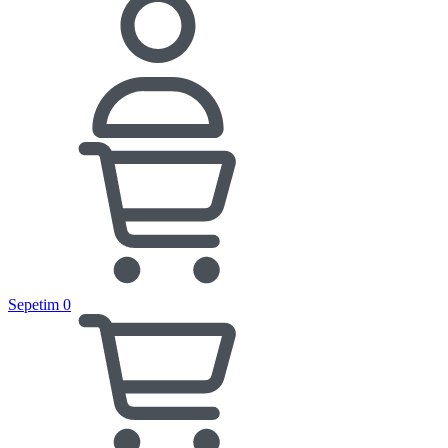
Sepetim
0