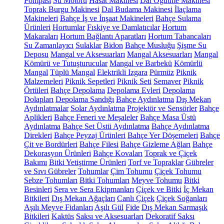
Pompası
Su Motoru
Hasat Makinesi
Dal Öğütme Makinesi
Toprak Burgu Makinesi
Dal Budama Makinesi
İlaçlama
Makineleri
Bahçe İş ve İnşaat Makineleri
Bahçe Sulama
Ürünleri
Hortumlar
Fıskiye ve Damlatıcılar
Hortum
Makaraları
Hortum Bağlantı Aparatları
Hortum Tabancaları
Su Zamanlayıcı
Sulaklar
Bidon
Bahçe Musluğu
Şişme Su
Deposu
Mangal ve Aksesuarları
Mangal Aksesuarları
Mangal
Kömürü ve Tutuşturucular
Mangal ve Barbekü
Kömürlü
Mangal
Tüplü Mangal
Elektrikli Izgara
Pürmüz
Piknik
Malzemeleri
Piknik Sepetleri
Piknik Seti
Semaver
Piknik
Örtüleri
Bahçe Depolama
Depolama Evleri
Depolama
Dolapları
Depolama Sandığı
Bahçe Aydınlatma
Dış Mekan
Aydınlatmalar
Solar Aydınlatma
Projektör ve Sensörler
Bahçe
Aplikleri
Bahçe Feneri ve Meşaleler
Bahçe Masa Üstü
Aydınlatma
Bahçe Set Üstü Aydınlatma
Bahçe Aydınlatma
Direkleri
Bahçe Peyzaj Ürünleri
Bahçe Yer Döşemeleri
Bahçe
Çit ve Bordürleri
Bahçe Filesi
Bahçe Gizleme Ağları
Bahçe
Dekorasyon Ürünleri
Bahçe Kovaları
Toprak ve Çiçek
Bakımı
Bitki Yetiştirme Ürünleri
Torf ve Topraklar
Gübreler
ve Sıvı Gübreler
Tohumlar
Çim Tohumu
Çiçek Tohumu
Sebze Tohumları
Bitki Tohumları
Meyve Tohumu
Bitki
Besinleri
Sera ve Sera Ekipmanları
Çiçek ve Bitki
İç Mekan
Bitkileri
Dış Mekan Ağaçları
Canlı Çiçek
Çiçek Soğanları
Aşılı Meyve Fidanları
Aşılı Gül
Fide
Dış Mekan Sarmaşık
Bitkileri
Kaktüs
Saksı ve Aksesuarları
Dekoratif Saksı