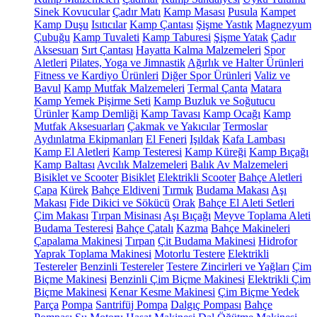
Sinek Kovucular
Çadır Matı
Kamp Masası
Pusula
Kampet
Kamp Duşu
Isıtıcılar
Kamp Çantası
Şişme Yastık
Magnezyum
Çubuğu
Kamp Tuvaleti
Kamp Taburesi
Şişme Yatak
Çadır
Aksesuarı
Sırt Çantası
Hayatta Kalma Malzemeleri
Spor
Aletleri
Pilates, Yoga ve Jimnastik
Ağırlık ve Halter Ürünleri
Fitness ve Kardiyo Ürünleri
Diğer Spor Ürünleri
Valiz ve
Bavul
Kamp Mutfak Malzemeleri
Termal Çanta
Matara
Kamp Yemek Pişirme Seti
Kamp Buzluk ve Soğutucu
Ürünler
Kamp Demliği
Kamp Tavası
Kamp Ocağı
Kamp
Mutfak Aksesuarları
Çakmak ve Yakıcılar
Termoslar
Aydınlatma Ekipmanları
El Feneri
Işıldak
Kafa Lambası
Kamp El Aletleri
Kamp Testeresi
Kamp Küreği
Kamp Bıçağı
Kamp Baltası
Avcılık Malzemeleri
Balık Av Malzemeleri
Bisiklet ve Scooter
Bisiklet
Elektrikli Scooter
Bahçe Aletleri
Çapa
Kürek
Bahçe Eldiveni
Tırmık
Budama Makası
Aşı
Makası
Fide Dikici ve Sökücü
Orak
Bahçe El Aleti Setleri
Çim Makası
Tırpan Misinası
Aşı Bıçağı
Meyve Toplama Aleti
Budama Testeresi
Bahçe Çatalı
Kazma
Bahçe Makineleri
Çapalama Makinesi
Tırpan
Çit Budama Makinesi
Hidrofor
Yaprak Toplama Makinesi
Motorlu Testere
Elektrikli
Testereler
Benzinli Testereler
Testere Zincirleri ve Yağları
Çim
Biçme Makinesi
Benzinli Çim Biçme Makinesi
Elektrikli Çim
Biçme Makinesi
Kenar Kesme Makinesi
Çim Biçme Yedek
Parça
Pompa
Santrifüj Pompa
Dalgıç Pompası
Bahçe