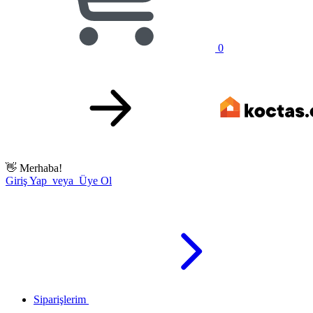
0
👋
Merhaba!
Giriş Yap veya Üye Ol
Siparişlerim