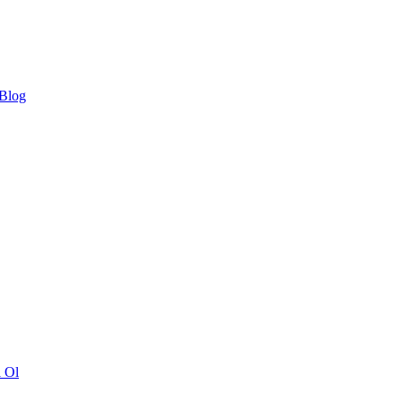
 Blog
ı Ol