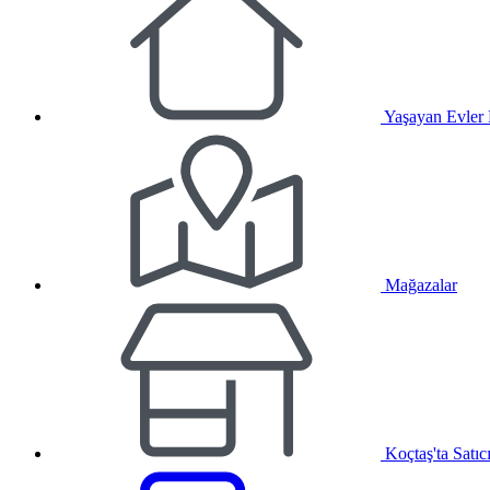
Yaşayan Evler
Mağazalar
Koçtaş'ta Satıc