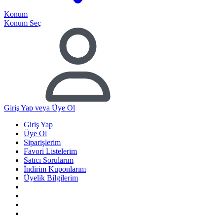
Konum
Konum Seç
Giriş Yap
veya Üye Ol
Giriş Yap
Üye Ol
Siparişlerim
Favori Listelerim
Satıcı Sorularım
İndirim Kuponlarım
Üyelik Bilgilerim