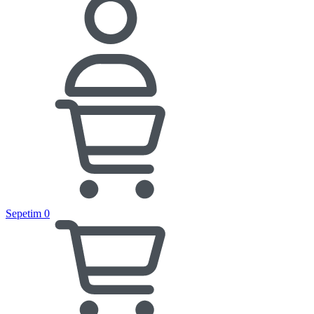
Sepetim
0