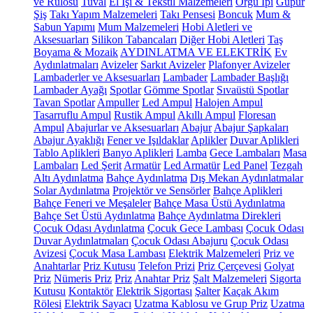
ve Rulosu
Tuval
El İşi & Tekstil Malzemeleri
Örgü İpi
Güpür
Şiş
Takı Yapım Malzemeleri
Takı Pensesi
Boncuk
Mum &
Sabun Yapımı
Mum Malzemeleri
Hobi Aletleri ve
Aksesuarları
Silikon Tabancaları
Diğer Hobi Aletleri
Taş
Boyama & Mozaik
AYDINLATMA VE ELEKTRİK
Ev
Aydınlatmaları
Avizeler
Sarkıt Avizeler
Plafonyer Avizeler
Lambaderler ve Aksesuarları
Lambader
Lambader Başlığı
Lambader Ayağı
Spotlar
Gömme Spotlar
Sıvaüstü Spotlar
Tavan Spotlar
Ampuller
Led Ampul
Halojen Ampul
Tasarruflu Ampul
Rustik Ampul
Akıllı Ampul
Floresan
Ampul
Abajurlar ve Aksesuarları
Abajur
Abajur Şapkaları
Abajur Ayaklığı
Fener ve Işıldaklar
Aplikler
Duvar Aplikleri
Tablo Aplikleri
Banyo Aplikleri
Lamba
Gece Lambaları
Masa
Lambaları
Led Şerit
Armatür
Led Armatür
Led Panel
Tezgah
Altı Aydınlatma
Bahçe Aydınlatma
Dış Mekan Aydınlatmalar
Solar Aydınlatma
Projektör ve Sensörler
Bahçe Aplikleri
Bahçe Feneri ve Meşaleler
Bahçe Masa Üstü Aydınlatma
Bahçe Set Üstü Aydınlatma
Bahçe Aydınlatma Direkleri
Çocuk Odası Aydınlatma
Çocuk Gece Lambası
Çocuk Odası
Duvar Aydınlatmaları
Çocuk Odası Abajuru
Çocuk Odası
Avizesi
Çocuk Masa Lambası
Elektrik Malzemeleri
Priz ve
Anahtarlar
Priz Kutusu
Telefon Prizi
Priz Çerçevesi
Golyat
Priz
Nümeris Priz
Priz
Anahtar Priz
Şalt Malzemeleri
Sigorta
Kutusu
Kontaktör
Elektrik Sigortası
Şalter
Kaçak Akım
Rölesi
Elektrik Sayacı
Uzatma Kablosu ve Grup Priz
Uzatma