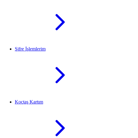
Şifre İşlemlerim
Koçtaş Kartım