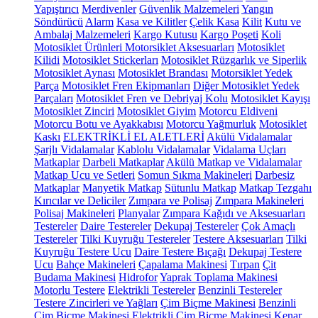
Yapıştırıcı
Merdivenler
Güvenlik Malzemeleri
Yangın
Söndürücü
Alarm
Kasa ve Kilitler
Çelik Kasa
Kilit
Kutu ve
Ambalaj Malzemeleri
Kargo Kutusu
Kargo Poşeti
Koli
Motosiklet Ürünleri
Motorsiklet Aksesuarları
Motosiklet
Kilidi
Motosiklet Stickerları
Motosiklet Rüzgarlık ve Siperlik
Motosiklet Aynası
Motosiklet Brandası
Motorsiklet Yedek
Parça
Motosiklet Fren Ekipmanları
Diğer Motosiklet Yedek
Parçaları
Motosiklet Fren ve Debriyaj Kolu
Motosiklet Kayışı
Motosiklet Zinciri
Motosiklet Giyim
Motorcu Eldiveni
Motorcu Botu ve Ayakkabısı
Motorcu Yağmurluk
Motosiklet
Kaskı
ELEKTRİKLİ EL ALETLERİ
Akülü Vidalamalar
Şarjlı Vidalamalar
Kablolu Vidalamalar
Vidalama Uçları
Matkaplar
Darbeli Matkaplar
Akülü Matkap ve Vidalamalar
Matkap Ucu ve Setleri
Somun Sıkma Makineleri
Darbesiz
Matkaplar
Manyetik Matkap
Sütunlu Matkap
Matkap Tezgahı
Kırıcılar ve Deliciler
Zımpara ve Polisaj
Zımpara Makineleri
Polisaj Makineleri
Planyalar
Zımpara Kağıdı ve Aksesuarları
Testereler
Daire Testereler
Dekupaj Testereler
Çok Amaçlı
Testereler
Tilki Kuyruğu Testereler
Testere Aksesuarları
Tilki
Kuyruğu Testere Ucu
Daire Testere Bıçağı
Dekupaj Testere
Ucu
Bahçe Makineleri
Çapalama Makinesi
Tırpan
Çit
Budama Makinesi
Hidrofor
Yaprak Toplama Makinesi
Motorlu Testere
Elektrikli Testereler
Benzinli Testereler
Testere Zincirleri ve Yağları
Çim Biçme Makinesi
Benzinli
Çim Biçme Makinesi
Elektrikli Çim Biçme Makinesi
Kenar