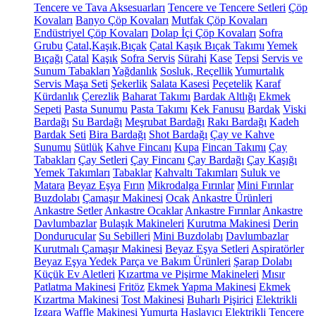
Tencere ve Tava Aksesuarları
Tencere ve Tencere Setleri
Çöp
Kovaları
Banyo Çöp Kovaları
Mutfak Çöp Kovaları
Endüstriyel Çöp Kovaları
Dolap İçi Çöp Kovaları
Sofra
Grubu
Çatal,Kaşık,Bıçak
Çatal Kaşık Bıçak Takımı
Yemek
Bıçağı
Çatal
Kaşık
Sofra Servis
Sürahi
Kase
Tepsi
Servis ve
Sunum Tabakları
Yağdanlık
Sosluk, Reçellik
Yumurtalık
Servis Maşa Seti
Şekerlik
Salata Kasesi
Peçetelik
Karaf
Kürdanlık
Çerezlik
Baharat Takımı
Bardak Altlığı
Ekmek
Sepeti
Pasta Sunumu
Pasta Takımı
Kek Fanusu
Bardak
Viski
Bardağı
Su Bardağı
Meşrubat Bardağı
Rakı Bardağı
Kadeh
Bardak Seti
Bira Bardağı
Shot Bardağı
Çay ve Kahve
Sunumu
Sütlük
Kahve Fincanı
Kupa
Fincan Takımı
Çay
Tabakları
Çay Setleri
Çay Fincanı
Çay Bardağı
Çay Kaşığı
Yemek Takımları
Tabaklar
Kahvaltı Takımları
Suluk ve
Matara
Beyaz Eşya
Fırın
Mikrodalga Fırınlar
Mini Fırınlar
Buzdolabı
Çamaşır Makinesi
Ocak
Ankastre Ürünleri
Ankastre Setler
Ankastre Ocaklar
Ankastre Fırınlar
Ankastre
Davlumbazlar
Bulaşık Makineleri
Kurutma Makinesi
Derin
Dondurucular
Su Sebilleri
Mini Buzdolabı
Davlumbazlar
Kurutmalı Çamaşır Makinesi
Beyaz Eşya Setleri
Aspiratörler
Beyaz Eşya Yedek Parça ve Bakım Ürünleri
Şarap Dolabı
Küçük Ev Aletleri
Kızartma ve Pişirme Makineleri
Mısır
Patlatma Makinesi
Fritöz
Ekmek Yapma Makinesi
Ekmek
Kızartma Makinesi
Tost Makinesi
Buharlı Pişirici
Elektrikli
Izgara
Waffle Makinesi
Yumurta Haşlayıcı
Elektrikli Tencere