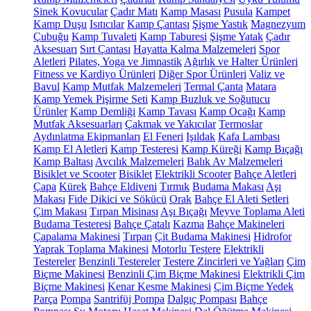
Sinek Kovucular
Çadır Matı
Kamp Masası
Pusula
Kampet
Kamp Duşu
Isıtıcılar
Kamp Çantası
Şişme Yastık
Magnezyum
Çubuğu
Kamp Tuvaleti
Kamp Taburesi
Şişme Yatak
Çadır
Aksesuarı
Sırt Çantası
Hayatta Kalma Malzemeleri
Spor
Aletleri
Pilates, Yoga ve Jimnastik
Ağırlık ve Halter Ürünleri
Fitness ve Kardiyo Ürünleri
Diğer Spor Ürünleri
Valiz ve
Bavul
Kamp Mutfak Malzemeleri
Termal Çanta
Matara
Kamp Yemek Pişirme Seti
Kamp Buzluk ve Soğutucu
Ürünler
Kamp Demliği
Kamp Tavası
Kamp Ocağı
Kamp
Mutfak Aksesuarları
Çakmak ve Yakıcılar
Termoslar
Aydınlatma Ekipmanları
El Feneri
Işıldak
Kafa Lambası
Kamp El Aletleri
Kamp Testeresi
Kamp Küreği
Kamp Bıçağı
Kamp Baltası
Avcılık Malzemeleri
Balık Av Malzemeleri
Bisiklet ve Scooter
Bisiklet
Elektrikli Scooter
Bahçe Aletleri
Çapa
Kürek
Bahçe Eldiveni
Tırmık
Budama Makası
Aşı
Makası
Fide Dikici ve Sökücü
Orak
Bahçe El Aleti Setleri
Çim Makası
Tırpan Misinası
Aşı Bıçağı
Meyve Toplama Aleti
Budama Testeresi
Bahçe Çatalı
Kazma
Bahçe Makineleri
Çapalama Makinesi
Tırpan
Çit Budama Makinesi
Hidrofor
Yaprak Toplama Makinesi
Motorlu Testere
Elektrikli
Testereler
Benzinli Testereler
Testere Zincirleri ve Yağları
Çim
Biçme Makinesi
Benzinli Çim Biçme Makinesi
Elektrikli Çim
Biçme Makinesi
Kenar Kesme Makinesi
Çim Biçme Yedek
Parça
Pompa
Santrifüj Pompa
Dalgıç Pompası
Bahçe