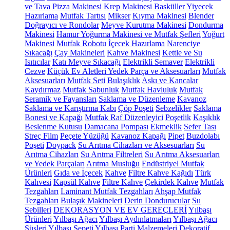
ve Tava
Pizza Makinesi
Krep Makinesi
Basküller
Yiyecek
Hazırlama
Mutfak Tartısı
Mikser
Kıyma Makinesi
Blender
Doğrayıcı ve Rondolar
Meyve Kurutma Makinesi
Dondurma
Makinesi
Hamur Yoğurma Makinesi ve Mutfak Şefleri
Yoğurt
Makinesi
Mutfak Robotu
İçecek Hazırlama
Narenciye
Sıkacağı
Çay Makineleri
Kahve Makinesi
Kettle ve Su
Isıtıcılar
Katı Meyve Sıkacağı
Elektrikli Semaver
Elektrikli
Cezve
Küçük Ev Aletleri Yedek Parça ve Aksesuarları
Mutfak
Aksesuarları
Mutfak Seti
Bulaşıklık
Askı ve Kancalar
Kaydırmaz
Mutfak Sabunluk
Mutfak Havluluk
Mutfak
Seramik ve Fayansları
Saklama ve Düzenleme
Kavanoz
Saklama ve Karıştırma Kabı
Çöp Poşeti
Sebzelikler
Saklama
Bonesi ve Kapağı
Mutfak Raf Düzenleyici
Poşetlik
Kaşıklık
Beslenme Kutusu
Damacana Pompası
Ekmeklik
Sefer Tası
Streç Film
Peçete Yüzüğü
Kavanoz Kapağı
Pipet
Buzdolabı
Poşeti
Doypack
Su Arıtma Cihazları ve Aksesuarları
Su
Arıtma Cihazları
Su Arıtma Filtreleri
Su Arıtma Aksesuarları
ve Yedek Parçaları
Arıtma Musluğu
Endüstriyel Mutfak
Ürünleri
Gıda ve İçecek
Kahve
Filtre Kahve Kağıdı
Türk
Kahvesi
Kapsül Kahve
Filtre Kahve
Çekirdek Kahve
Mutfak
Tezgahları
Laminant Mutfak Tezgahları
Ahşap Mutfak
Tezgahları
Bulaşık Makineleri
Derin Dondurucular
Su
Sebilleri
DEKORASYON VE EV GEREÇLERİ
Yılbaşı
Ürünleri
Yılbaşı Ağacı
Yılbaşı Aydınlatmaları
Yılbaşı Ağacı
Süsleri
Yılbaşı Sepeti
Yılbaşı Parti Malzemeleri
Dekoratif