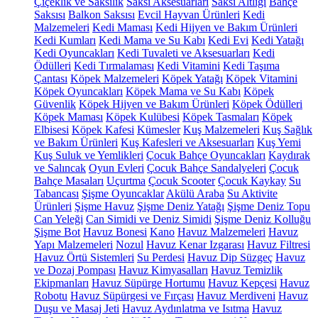
Çiçeklik ve Saksılık
Saksı Aksesuarları
Saksı Altlığı
Bahçe
Saksısı
Balkon Saksısı
Evcil Hayvan Ürünleri
Kedi
Malzemeleri
Kedi Maması
Kedi Hijyen ve Bakım Ürünleri
Kedi Kumları
Kedi Mama ve Su Kabı
Kedi Evi
Kedi Yatağı
Kedi Oyuncakları
Kedi Tuvaleti ve Aksesuarları
Kedi
Ödülleri
Kedi Tırmalaması
Kedi Vitamini
Kedi Taşıma
Çantası
Köpek Malzemeleri
Köpek Yatağı
Köpek Vitamini
Köpek Oyuncakları
Köpek Mama ve Su Kabı
Köpek
Güvenlik
Köpek Hijyen ve Bakım Ürünleri
Köpek Ödülleri
Köpek Maması
Köpek Kulübesi
Köpek Tasmaları
Köpek
Elbisesi
Köpek Kafesi
Kümesler
Kuş Malzemeleri
Kuş Sağlık
ve Bakım Ürünleri
Kuş Kafesleri ve Aksesuarları
Kuş Yemi
Kuş Suluk ve Yemlikleri
Çocuk Bahçe Oyuncakları
Kaydırak
ve Salıncak
Oyun Evleri
Çocuk Bahçe Sandalyeleri
Çocuk
Bahçe Masaları
Uçurtma
Çocuk Scooter
Çocuk Kaykay
Su
Tabancası
Şişme Oyuncaklar
Akülü Araba
Su Aktivite
Ürünleri
Şişme Havuz
Şişme Deniz Yatağı
Şişme Deniz Topu
Can Yeleği
Can Simidi ve Deniz Simidi
Şişme Deniz Kolluğu
Şişme Bot
Havuz Bonesi
Kano
Havuz Malzemeleri
Havuz
Yapı Malzemeleri
Nozul
Havuz Kenar Izgarası
Havuz Filtresi
Havuz Örtü Sistemleri
Su Perdesi
Havuz Dip Süzgeç
Havuz
ve Dozaj Pompası
Havuz Kimyasalları
Havuz Temizlik
Ekipmanları
Havuz Süpürge Hortumu
Havuz Kepçesi
Havuz
Robotu
Havuz Süpürgesi ve Fırçası
Havuz Merdiveni
Havuz
Duşu ve Masaj Jeti
Havuz Aydınlatma ve Isıtma
Havuz