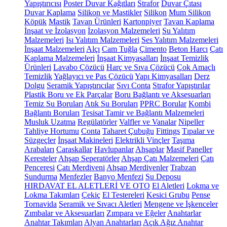
Yapıştırıcısı
Poster Duvar Kağıtları
Strafor
Duvar Çıtası
Duvar Kaplama
Silikon ve Mastikler
Silikon
Mum Silikon
Köpük
Mastik
Tavan Ürünleri
Kartonpiyer
Tavan Kaplama
İnşaat ve İzolasyon
İzolasyon Malzemeleri
Su Yalıtım
Malzemeleri
Isı Yalıtım Malzemeleri
Ses Yalıtım Malzemeleri
İnşaat Malzemeleri
Alçı
Cam Tuğla
Çimento
Beton Harcı
Çatı
Kaplama Malzemeleri
İnşaat Kimyasalları
İnşaat Temizlik
Ürünleri
Lavabo Çözücü
Harç ve Sıva Çözücü
Çok Amaçlı
Temizlik
Yağlayıcı ve Pas Çözücü
Yapı Kimyasalları
Derz
Dolgu
Seramik Yapıştırıcılar
Sıvı Conta
Strafor Yapıştırılar
Plastik Boru ve Ek Parçalar
Boru Bağlantı ve Aksesuarları
Temiz Su Boruları
Atık Su Boruları
PPRC Borular
Kombi
Bağlantı Boruları
Tesisat Tamir ve Bağlantı Malzemeleri
Musluk Uzatma
Regülatörler
Valfler ve Vanalar
Nipeller
Tahliye Hortumu
Conta
Taharet Çubuğu
Fittings
Tıpalar ve
Süzgeçler
İnşaat Makineleri
Elektrikli Vinçler
Taşıma
Arabaları
Caraskallar
Havlupanlar
Ahşaplar
Masif Paneller
Keresteler
Ahşap Seperatörler
Ahşap Çatı Malzemeleri
Çatı
Penceresi
Çatı Merdiveni
Ahşap Merdivenler
Trabzan
Sundurma
Menfezler
Banyo Menfezi
Su Deposu
HIRDAVAT EL ALETLERİ VE OTO
El Aletleri
Lokma ve
Lokma Takımları
Çekiç
El Testereleri
Kesici Grubu
Pense
Tornavida
Seramik ve Sıvacı Aletleri
Mengene ve İşkenceler
Zımbalar ve Aksesuarları
Zımpara ve Eğeler
Anahtarlar
Anahtar Takımları
Alyan Anahtarları
Açık Ağız Anahtar