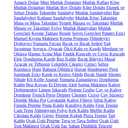
Amaçlı Dolap
Mini Mutfak Dolapları
Mutfak Rafları
Köşe
Mutfak Dolapları
Mutfak Boy Dolabı
Kiler Dolabı
Ekmek ve
Sebze Dolabı
Tabureler
Sandalye
Mutfak Sandalyeleri
Bar
Sandalyeleri
Katlanır Sandalyeler
Mutfak Köşe Takımları
Masa ve Masa Takımları
Yemek Masası ve Takımları
Mutfak
Masası ve Takımları
Eviye
Mutfak Bataryaları
Mutfak
Gereçleri
Kesme Tahtası
Rende
Servis Gereçleri
Patates Ezici
Manuel Kıyma Makinesi
Krema Pompası
Dilimleyici
Doğrayıcı
Yumurta Fırçası
Bıçak ve Bıçak Setleri
Yağ
Sıçratmaz
Soyucu, Oyacak
Ölçü Kabı ve Kaşığı
Merdane ve
Oklava
Hamur Açma Matı
Fındık Kıracağı ve Ceviz Kıracağı
Elek
Dondurma Kaşığı
Buz Kalıbı
Bıçak Bileyici Masat
Açacak ve Tirbuşon
Çekirdek Çıkarıcı
Çırpıcı
Sebze
Kurutucu
Huni
Baharat Öğütücü
Havan
Hamburger Presi
Sarımsak Ezici
Kaşık ve Kepçe Altlığı
Bıçak Standı
Süzgeç
Nihale
İçli Köfte Aparatı
Yumurta Zamanlayıcı
Dondurma
Kalıbı
Buz Kovası
Et Dövme Aleti
Sarma Makinesi
Kahve
Değirmenleri
Limon Sıkacağı
Pişirme Grubu
Çay ve Kahve
Demleme
French Press
Dripper
Chemex
Cezve
Çay Süzgeci
Demlik
Moka Pot
Çaydanlık
Kahve Filtresi
Sifon Kahve
Fırında Pişirme
Pasta Kalıbı
Kurabiye Kalıbı
Fırın Tepsisi
Cam Tepsi
Alüminyum Folyo
Kek Kalıbı
Muffin Kalıbı
Çikolata Kalıbı
Güveç
Pişirme Kağıdı
Pizza Tepsisi
Tart
Kalıbı
Ocak Üstü Pişirme
Tava ve Tava Setleri
Ocak Üstü
Tost Makinesi
Ocak Üstü Sac
Sahan
Düdüklü Tencere