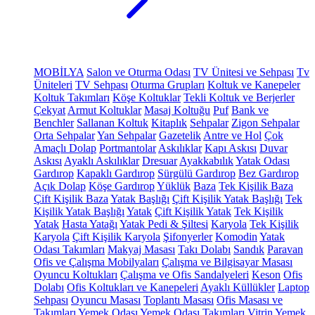
MOBİLYA
Salon ve Oturma Odası
TV Ünitesi ve Sehpası
Tv
Üniteleri
TV Sehpası
Oturma Grupları
Koltuk ve Kanepeler
Koltuk Takımları
Köşe Koltuklar
Tekli Koltuk ve Berjerler
Çekyat
Armut Koltuklar
Masaj Koltuğu
Puf
Bank ve
Benchler
Sallanan Koltuk
Kitaplık
Sehpalar
Zigon Sehpalar
Orta Sehpalar
Yan Sehpalar
Gazetelik
Antre ve Hol
Çok
Amaçlı Dolap
Portmantolar
Askılıklar
Kapı Askısı
Duvar
Askısı
Ayaklı Askılıklar
Dresuar
Ayakkabılık
Yatak Odası
Gardırop
Kapaklı Gardırop
Sürgülü Gardırop
Bez Gardırop
Açık Dolap
Köşe Gardırop
Yüklük
Baza
Tek Kişilik Baza
Çift Kişilik Baza
Yatak Başlığı
Çift Kişilik Yatak Başlığı
Tek
Kişilik Yatak Başlığı
Yatak
Çift Kişilik Yatak
Tek Kişilik
Yatak
Hasta Yatağı
Yatak Pedi & Şiltesi
Karyola
Tek Kişilik
Karyola
Çift Kişilik Karyola
Şifonyerler
Komodin
Yatak
Odası Takımları
Makyaj Masası
Takı Dolabı
Sandık
Paravan
Ofis ve Çalışma Mobilyaları
Çalışma ve Bilgisayar Masası
Oyuncu Koltukları
Çalışma ve Ofis Sandalyeleri
Keson
Ofis
Dolabı
Ofis Koltukları ve Kanepeleri
Ayaklı Küllükler
Laptop
Sehpası
Oyuncu Masası
Toplantı Masası
Ofis Masası ve
Takımları
Yemek Odası
Yemek Odası Takımları
Vitrin
Yemek