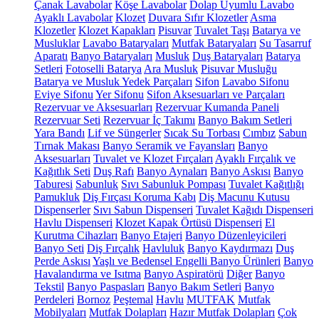
Çanak Lavabolar
Köşe Lavabolar
Dolap Uyumlu Lavabo
Ayaklı Lavabolar
Klozet
Duvara Sıfır Klozetler
Asma
Klozetler
Klozet Kapakları
Pisuvar
Tuvalet Taşı
Batarya ve
Musluklar
Lavabo Bataryaları
Mutfak Bataryaları
Su Tasarruf
Aparatı
Banyo Bataryaları
Musluk
Duş Bataryaları
Batarya
Setleri
Fotoselli Batarya
Ara Musluk
Pisuvar Musluğu
Batarya ve Musluk Yedek Parçaları
Sifon
Lavabo Sifonu
Eviye Sifonu
Yer Sifonu
Sifon Aksesuarları ve Parçaları
Rezervuar ve Aksesuarları
Rezervuar Kumanda Paneli
Rezervuar Seti
Rezervuar İç Takımı
Banyo Bakım Setleri
Yara Bandı
Lif ve Süngerler
Sıcak Su Torbası
Cımbız
Sabun
Tırnak Makası
Banyo Seramik ve Fayansları
Banyo
Aksesuarları
Tuvalet ve Klozet Fırçaları
Ayaklı Fırçalık ve
Kağıtlık Seti
Duş Rafı
Banyo Aynaları
Banyo Askısı
Banyo
Taburesi
Sabunluk
Sıvı Sabunluk Pompası
Tuvalet Kağıtlığı
Pamukluk
Diş Fırçası Koruma Kabı
Diş Macunu Kutusu
Dispenserler
Sıvı Sabun Dispenseri
Tuvalet Kağıdı Dispenseri
Havlu Dispenseri
Klozet Kapak Örtüsü Dispenseri
El
Kurutma Cihazları
Banyo Etajeri
Banyo Düzenleyicileri
Banyo Seti
Diş Fırçalık
Havluluk
Banyo Kaydırmazı
Duş
Perde Askısı
Yaşlı ve Bedensel Engelli Banyo Ürünleri
Banyo
Havalandırma ve Isıtma
Banyo Aspiratörü
Diğer
Banyo
Tekstil
Banyo Paspasları
Banyo Bakım Setleri
Banyo
Perdeleri
Bornoz
Peştemal
Havlu
MUTFAK
Mutfak
Mobilyaları
Mutfak Dolapları
Hazır Mutfak Dolapları
Çok