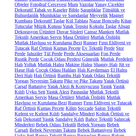
Objeler
Fotoğraf Çerçevesi
Mum
Vazolar
Yapay Çiçekler
Dekoratif Tabak ve Kaseler
Biblo
Şaraplıklar
Tütsülük ve
Buhurdanlık
Mumluklar ve Şamdanlar
Meyvelik
Magnet
Kumbara
Dekoratif Taşlar
Kül Tablası
Nazar Boncuğu
Kitap
Tutucular
Müzik Kutusu
Yatak Tepsisi
Kokulu Taşlar
Ahşap
Dekorasyon Ürünleri
Duvar Süsleri
Cansız Manken
Mutfak
Tekstili
Amerikan Servis
Masa Örtüleri
Mutfak Önlüğü
Mutfak Havlusu ve Kurulama Bezi
Runner
Fırın Eldiveni ve
Tutacak
Raf Örtüsü
Kumaş Peçete
Ev Tekstili
Perde
Stor
Perde
Jaluziler
Tül Perde
Perde Aksesuarları
Fon Perde
Rustik Perde
Çocuk Odası Perdesi
Güneşlik
Mutfak Perdeleri
Halı
Yolluk
Mutfak Halısı
Makine Halısı
Shaggy Halı
Jüt ve
Hasır Halı
Çocuk Odası Halıları
Halı Kaydırmazı
El Halısı
Deri Halı
Halı Örtüsü
Bambu Halı
Yatak Odası Tekstili
Yorgan
Nevresim Takımı
Pike ve Pike Takımı
Yatak Örtüsü
Çarşaf
Battaniye
Yatak Alezi & Koruyucusu
Yastık
Yastık
Kılıfı
Uyku Seti
Yastık Alezi
Paspaslar
Mutfak Tekstili
Amerikan Servis
Masa Örtüleri
Mutfak Önlüğü
Mutfak
Havlusu ve Kurulama Bezi
Runner
Fırın Eldiveni ve Tutacak
Raf Örtüsü
Kumaş Peçete
Kilim
Seccade
Salon Tekstili
Kırlent ve Kırlent Kılıfı
Sandalye Minderi
Koltuk Örtüsü ve
Şalı
Dekoratif Yastık
Sandalye Kılıfı
Bahçe Tekstili
Salıncak
Minderleri
Bebek Odası Tekstili
Bebek Yorganı
Bebek
Çarşafı
Bebek Nevresim Takımı
Bebek Battaniyesi
Bebek
Uyku Seti
Banyo Tekstil
Banyo Paspasları
Banyo Bakım