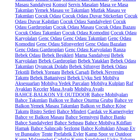
Masası Sandalyesi
Konsol
Servis Masaları
Masa ve Masa
Takımları
Yemek Masası ve Takımları
Mutfak Masası ve
Takımları
Çocuk Odası
Çocuk Odası Duvar Stickerları
Çocuk
Odası Duvar Kağıtları
Çocuk Odası Sandalyeleri
Çocuk
Odası Gardıropları
Çocuk Odası Masası
Çocuk Odası Bazası
Çocuk Odası Takımları
Çocuk Odası Komodini
Çocuk Odası
Karyolaları
Genç Odası
Genç Odası Takımları
Genç Odası
Komodini
Genç Odası Şifonyerleri
Genç Odası Bazaları
Genç Odası Gardıropları
Genç Odası Karyolaları
Ranza
Bebek Odası
Bebek Beşikleri
Mama Sandalyesi
Bebek
Karyolaları
Bebek Gardıropları
Bebek Yatakları
Bebek Odası
Takımları
Oyuncak Dolabı
Bebek Şifonyer
Bebek Odası
Tekstili
Bebek Yorganı
Bebek Çarşafı
Bebek Nevresim
Takımı
Bebek Battaniyesi
Bebek Uyku Seti
Mobilya
Aksesuarları
Mobilya Yedek Parçaları
Mobilya Kulpları
Raf
Ayakları
Keçeler
Masa Ayağı
Mobilya Ayağı
BAHÇE,BALKON VE OUTDOOR
Bahçe Mobilyaları
Bahçe Takımları
Balkon ve Bahçe Oturma Grubu
Bahçe ve
Balkon Yemek Masası Takımları
Balkon ve Bahçe Köşe
Takımı
Bistro Setleri
Bahçe Minderi
Çardak ve Kameriyeler
Bahçe ve Balkon Masası
Bahçe Şemsiyesi
Bahçe Bankı
Bahçe Sandalyeleri
Bahçe Sehpası
Bahçe Mobilya Kılıfları
Hamak
Bahçe Salıncağı
Şezlong
Bahçe Koltukları
Ahşap Ev
ve Bungalov
Tente
Prefabrik Evler
Kamp Spor ve Outdoor
Kamp Malzemeleri
Çadırlar
Kamp Sandalyesi
Uyku Tulumu