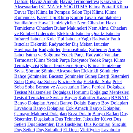
Trafosu
Havuz Ampulü
Havuz Termometresi
Karavan ve
Aksesuarları
ISITMA VE SOĞUTMA
Klima
Portatif Klima
Duvar Tipi Klima
Isı Pompası
Salon Tipi Klima
Klima
Kumandası
Kaset Tipi Klima
Kombi
Tavan Vantilatörleri
Vantilatörler
Hava Temizleyiciler
Nem Cihazları
Hava
Temizleme Cihazları
Buhar Makineleri
Nem Alma Cihazları
ve Rutubet Gidericiler
Elektrikli Isıtıcılar
Quartz Isıtıcılar
Infrared Isıtıcılar
Kule Tipi Isıtıcılar
Yağlı Radyatör
Fanlı
Isıtıcılar
Elektrikli Radyatörler
Dış Mekan Isıtıcılar
Havlupanlar
Radyatörler
Termosifonlar
Şofbenler
Ani Su
Isıtıcı
Isıtma ve Soğutma Yedek Parça
Radyatör Vanaları
Termostat
Klima Yedek Parça
Radyatör Yedek Parça
Klima
Temizleyicisi
Klima Temizleme Spreyi
Klima Temizleme
Sıvısı
Şömine
Şömine Aksesuarları
Elektrikli Şömineler
Bahçe Şömineleri
Bacasız Şömineler
Güneş Enerji Sistemleri
Soba
Doğalgaz Sobası
Kuzine Soba
Elektrikli Soba
Pelet
Soba
Soba Borusu ve Aksesuarları
Hava Perdesi
Doğalgaz
Tesisat Malzemeleri
Doğalgaz Hortumu
Doğalgaz Menfezleri
Tesisat Temizleme Sıvıları
Boyler
Kalorifer Kazanı
BANYO
Banyo Dolapları
Aynalı Banyo Dolabı
Banyo Boy Dolapları
Lavabolu Banyo Dolapları
Çok Amaçlı Banyo Dolapları
Çamaşır Makinesi Dolapları
Ecza Dolabı
Banyo Rafları
Duş
Sistemleri
Duşakabin
Duş Tekneleri
Jakuziler
Küvet
Duş
Setleri
Duş Sistemleri
Duş Başlıkları
Duş Kolonları
Sürgülü
Duş Setleri
Duş Spiralleri
El Duşu
Vitrifiyeler
Lavabolar