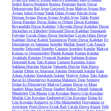
Setleri
Banyo Perdeleri
Bornoz
Peştemal
Havlu
Duvar
Dekorasyonu
Raf
Ayna
Çerçeveli Ayna
Makyaj Aynası
Boy
Aynası
Salon Aynası
Yatak Odası Aynası
Parçalı Ayna
Dresuar Aynası
Duvar Aynası
Ayaklı Ayna
Tablo
Poster
Duvar Panoları
Duvar Halısı ve Örtüsü
Duvar Kağıtları
Boyanabilir Duvar Kağıtları
3 Boyutlu Duvar Kağıtları
Duvar
Stickerları ve Etiketleri
Dekoratif Duvar Kağıtları
Yapışkanlı
Folyolar
Çocuk Odası Duvar Stickerları
Çocuk Odası Duvar
Kağıtları
Duvar Kağıdı Yapıştırıcısı
Poster Duvar Kağıtları
Ev
Düzenleme ve Saklama
Sepetler
Mutfak Sepeti
Çok Amaçlı
Sepetler
Dekoratif Sepetler
Çamaşır Sepetleri
Kutular
Makyaj
Kutusu ve Organizerleri
Plastik Kutular
Kumaş Kutular
Ayakkabı Kutuları
Oyuncak Kutuları
Saklama Kutusu
Dekoratif Kutu
Takı Kutusu
Çamaşır Kurutma Askısı
Saklama Hurçları
Hurçlar
Vakumlu Hurçlar
Halı Hurcu
Askılar
Elbise ve Aksesuar Askıları
Dekoratif Askılar
Kapı
Arkası Askıları
Yapışkanlı Askılar
Vestiyer Askısı
Takı Askısı
Bavul İçi Düzenleyici
Kurutma Makinesi Topu
Şemsiye
Dolap İçi Düzenleyici
Makyaj Çantası
Duvar ve Masa
Saatleri
Masa Saati
Duvar Saatleri
Bahçe Tekstili
Salıncak
Minderleri
Ütü Masası
Çöp Kovaları
Banyo Çöp Kovaları
Mutfak Çöp Kovaları
Endüstriyel Çöp Kovaları
Dolap İçi
Çöp Kovaları
Kırtasiye ve Ofis Malzemeleri
Dosyalama ve
Arşivleme
Poşet Dosya
Evrak Rafı
Çıtçıtlı Dosya
Klasör
Telli