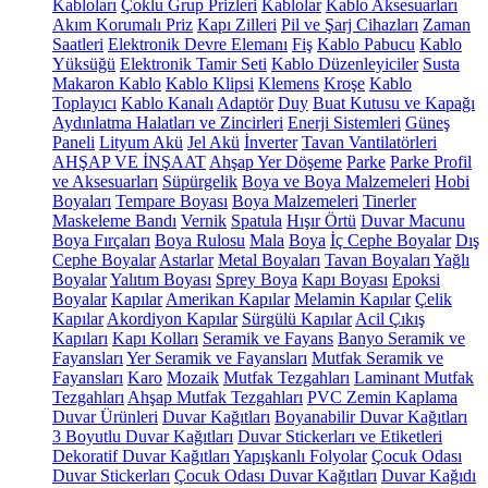
Kabloları
Çoklu Grup Prizleri
Kablolar
Kablo Aksesuarları
Akım Korumalı Priz
Kapı Zilleri
Pil ve Şarj Cihazları
Zaman
Saatleri
Elektronik Devre Elemanı
Fiş
Kablo Pabucu
Kablo
Yüksüğü
Elektronik Tamir Seti
Kablo Düzenleyiciler
Susta
Makaron Kablo
Kablo Klipsi
Klemens
Kroşe
Kablo
Toplayıcı
Kablo Kanalı
Adaptör
Duy
Buat Kutusu ve Kapağı
Aydınlatma Halatları ve Zincirleri
Enerji Sistemleri
Güneş
Paneli
Lityum Akü
Jel Akü
İnverter
Tavan Vantilatörleri
AHŞAP VE İNŞAAT
Ahşap Yer Döşeme
Parke
Parke Profil
ve Aksesuarları
Süpürgelik
Boya ve Boya Malzemeleri
Hobi
Boyaları
Tempare Boyası
Boya Malzemeleri
Tinerler
Maskeleme Bandı
Vernik
Spatula
Hışır Örtü
Duvar Macunu
Boya Fırçaları
Boya Rulosu
Mala
Boya
İç Cephe Boyalar
Dış
Cephe Boyalar
Astarlar
Metal Boyaları
Tavan Boyaları
Yağlı
Boyalar
Yalıtım Boyası
Sprey Boya
Kapı Boyası
Epoksi
Boyalar
Kapılar
Amerikan Kapılar
Melamin Kapılar
Çelik
Kapılar
Akordiyon Kapılar
Sürgülü Kapılar
Acil Çıkış
Kapıları
Kapı Kolları
Seramik ve Fayans
Banyo Seramik ve
Fayansları
Yer Seramik ve Fayansları
Mutfak Seramik ve
Fayansları
Karo
Mozaik
Mutfak Tezgahları
Laminant Mutfak
Tezgahları
Ahşap Mutfak Tezgahları
PVC Zemin Kaplama
Duvar Ürünleri
Duvar Kağıtları
Boyanabilir Duvar Kağıtları
3 Boyutlu Duvar Kağıtları
Duvar Stickerları ve Etiketleri
Dekoratif Duvar Kağıtları
Yapışkanlı Folyolar
Çocuk Odası
Duvar Stickerları
Çocuk Odası Duvar Kağıtları
Duvar Kağıdı