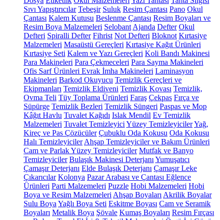
Dosya
Etiketlik
Okul Malzemeleri
Yazı Tahtası
Tahta Silgisi
Sıvı Yapıştırıcılar
Tebeşir
Suluk
Resim Çantası
Pano
Okul
Çantası
Kalem Kutusu
Beslenme Çantası
Resim Boyaları ve
Resim Boya Malzemeleri
Selobant
Ajanda
Defter
Okul
Defteri
Spiralli Defter
Fihrist
Not Defteri
Bloknot
Kırtasiye
Malzemeleri
Masaüstü Gereçleri
Kırtasiye Kağıt Ürünleri
Kırtasiye Seti
Kalem ve Yazı Gereçleri
Koli Bandı Makinesi
Para Makineleri
Para Çekmeceleri
Para Sayma Makineleri
Ofis Sarf Ürünleri
Evrak İmha Makineleri
Laminasyon
Makineleri
Barkod Okuyucu
Temizlik Gereçleri ve
Ekipmanları
Temizlik Eldiveni
Temizlik Kovası
Temizlik,
Ovma Teli
Tüy Toplama Ürünleri
Faraş
Çekpas
Fırça ve
Süpürge
Temizlik Bezleri
Temizlik Süngeri
Paspas ve Mop
Kâğıt Havlu
Tuvalet Kağıdı
Islak Mendil
Ev Temizlik
Malzemeleri
Tuvalet Temizleyici
Yüzey Temizleyiciler
Yağ,
Kireç ve Pas Çözücüler
Çubuklu Oda Kokusu
Oda Kokusu
Halı Temizleyiciler
Ahşap Temizleyiciler ve Bakım Ürünleri
Cam ve Parlak Yüzey Temizleyiciler
Mutfak ve Banyo
Temizleyiciler
Bulaşık Makinesi Deterjanı
Yumuşatıcı
Çamaşır Deterjanı
Elde Bulaşık Deterjanı
Çamaşır Leke
Çıkarıcılar
Kolonya
Pazar Arabası ve Çantası
Eğlence
Ürünleri
Parti Malzemeleri
Puzzle
Hobi Malzemeleri
Hobi
Boya ve Resim Malzemeleri
Ahşap Boyaları
Akrilik Boyalar
Sulu Boya
Yağlı Boya Seti
Eskitme Boyası
Cam ve Seramik
Boyaları
Metalik Boya
Şövale
Kumaş Boyaları
Resim Fırçası