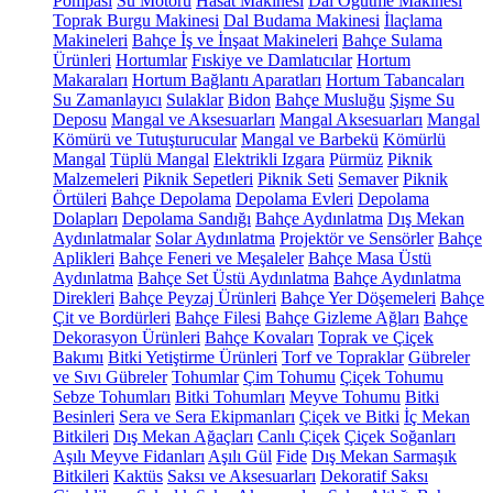
Pompası
Su Motoru
Hasat Makinesi
Dal Öğütme Makinesi
Toprak Burgu Makinesi
Dal Budama Makinesi
İlaçlama
Makineleri
Bahçe İş ve İnşaat Makineleri
Bahçe Sulama
Ürünleri
Hortumlar
Fıskiye ve Damlatıcılar
Hortum
Makaraları
Hortum Bağlantı Aparatları
Hortum Tabancaları
Su Zamanlayıcı
Sulaklar
Bidon
Bahçe Musluğu
Şişme Su
Deposu
Mangal ve Aksesuarları
Mangal Aksesuarları
Mangal
Kömürü ve Tutuşturucular
Mangal ve Barbekü
Kömürlü
Mangal
Tüplü Mangal
Elektrikli Izgara
Pürmüz
Piknik
Malzemeleri
Piknik Sepetleri
Piknik Seti
Semaver
Piknik
Örtüleri
Bahçe Depolama
Depolama Evleri
Depolama
Dolapları
Depolama Sandığı
Bahçe Aydınlatma
Dış Mekan
Aydınlatmalar
Solar Aydınlatma
Projektör ve Sensörler
Bahçe
Aplikleri
Bahçe Feneri ve Meşaleler
Bahçe Masa Üstü
Aydınlatma
Bahçe Set Üstü Aydınlatma
Bahçe Aydınlatma
Direkleri
Bahçe Peyzaj Ürünleri
Bahçe Yer Döşemeleri
Bahçe
Çit ve Bordürleri
Bahçe Filesi
Bahçe Gizleme Ağları
Bahçe
Dekorasyon Ürünleri
Bahçe Kovaları
Toprak ve Çiçek
Bakımı
Bitki Yetiştirme Ürünleri
Torf ve Topraklar
Gübreler
ve Sıvı Gübreler
Tohumlar
Çim Tohumu
Çiçek Tohumu
Sebze Tohumları
Bitki Tohumları
Meyve Tohumu
Bitki
Besinleri
Sera ve Sera Ekipmanları
Çiçek ve Bitki
İç Mekan
Bitkileri
Dış Mekan Ağaçları
Canlı Çiçek
Çiçek Soğanları
Aşılı Meyve Fidanları
Aşılı Gül
Fide
Dış Mekan Sarmaşık
Bitkileri
Kaktüs
Saksı ve Aksesuarları
Dekoratif Saksı