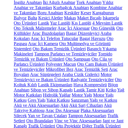
İngiliz Anahtarı
İki Ağızlı Anahtar
Tork Anahtarı
Yıldız
Anahtar ve Takımları
Kurbağcık Anahtarı
Kombine Anahtar
ve Takımları
Boru Anahtarı
Keskiler
Keser
Kargaburun
Balyoz
Balta
Kesici Aletler
Makas
Maket Bıçağı
Iskarpela
Oto Ürünleri
Lastik
Yaz Lastiği
Kış Lastiği
4 Mevsim Lastik
Oto Teknik Malzemeler
Araç İçi Aksesuar
Oto Güneşlik
Oto
Küllükler
Araç Buzdolapları
Bagaj Düzenleyici
Araba
Kokuları
Araç İçi Telefon Tutucular
Bagaj Havuzu
Oto
Paspası
Araç İçi Kamera
Oto Multimedya ve Görüntü
Sistemleri
Oto Bakım Temizlik Ürünleri
Basınçlı Yıkama
Makineleri
Tampon Parlatıcı ve Temizleyiciler
Torpido
Temizlik ve Bakım Ürünleri
Oto Şampuan
Oto Cila ve
Parlatıcı Ürünleri
Polyester Macun
Oto Cam Bakım Ürünleri
ve Temizleyiciler
Mikrofiber Bez
Araç Temizlik Seti
Araç
Boyaları
Araç Süpürgeleri
Araba Çizik Giderici
Motor
Temizleyici ve Bakım Ürünleri
Radyatör Temizleyiciler
Oto
Koltuk Kılıfı
Lastik Ekipmanları
Hava Kompresörü
Bijon
Anahtarı
Sibop ve Sibop Kapağı
Lastik Tamir Kiti
Kriko
Yağ
Motor Katkıları
Hidrolik Yağlar
Motor Yağı
Motor Yağı
Katkısı
Gres Yağı
Yakıt Katkısı
Şanzıman Yağı ve Katkısı
Akü ve Akü Aksesuarları
Akü
Akü Şarj Cihazları
Akü
Takviye Kablosu
Araç Dış Aksesuar
Plaka Aksesuarları
Silecek
Yan ve Tavan Çıtaları
Tampon Aksesuarları
Trafik
Setleri
Oto Brandaları
Vinç ve Vinç Aksesuarları
Jant ve Jant
Kapağı
Trafik Ürünleri
Oto Projektör
Diğer Trafik Ürünleri