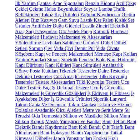
İlk Yardım Çantası
Araç Sigortaları
Benzin Bidonu
Acil Çıkış
Çekici
Çekme Halatı
Boyunluklar
Seyyar Lamba
Trafik
Reflektörleri
Takoz
Kış Ürünleri
Yağmur Kaydırıcılar
Ölçüm
Aletleri
Buz Kazıyıcı
Cam Suyu
Lastik Kar Paleti
Kışlık Set
Ürünler
Antifrizler
Buğu Giderici
Lastik Zinciri
Elektrikli
Araç Şarj İstasyonları
Oto Yedek Parça
Römork
Hırdavat
Malzemeleri
Hırdavat Malzemesi ve Aksesuarları
Yönlendirme Levhaları
Sabitleme Ürünleri
Dübel
Dübel
Setleri
Somun
Çivi
Vida-Çivi
Demir Pul
Vida
Civata
Köşebent
Kapı ve Pencere Malzemeleri
Menteşe
Kapı Kolları
Yalıtım Bantları
Stoper
Sineklik
Pencere Kolu
Kapı Hidroliği
Kapı Dürbünü
Kapı Kilitleri
Kapı Sürgüleri
Anahtarlık
Gönye
Posta Kutuları
Tekerlek
Testereler
Daire Testereler
Dekupaj Testereler
Çok Amaçlı Testereler
Tilki Kuyruğu
Testereler
Testere Aksesuarları
Tilki Kuyruğu Testere Ucu
Daire Testere Bıçağı
Dekupaj Testere Ucu
İş Güvenlik
Malzemeleri
İş Güvenlik Gözlükleri
İş Eldiveni
İş Elbisesi
İş
Ayakkabısı
Diğer İş Güvenlik Ürünleri
Siperlik
Lanyard
Takım Çanta Ve Dolapları
Takım Çantası
Takım ve Hizmet
Dolapları
Avadanlık
Ölçü Aletleri
Metre ve Şerit Metre
Su
Terazisi
Oda Termostatı
Silikon ve Mastikler
Silikon
Mum
Silikon
Köpük
Mastik
Yapıştırıcı ve Bantlar
Bant
Teflon Bant
Elektrik Bandı
Kaydırmaz Bant
Koli Bandı
Çift Taraflı Bant
Alüminyum Bant
İzolasyon Bandı
Yapıştırıcılar
Tutkal
Kimyasal Dübeller
Japon Yapıştırıcıları
Epoksi
Hızlı