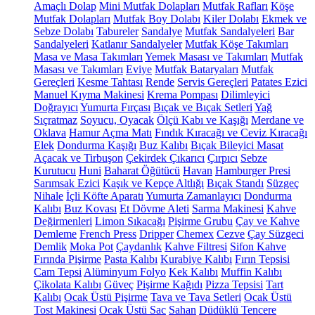
Amaçlı Dolap
Mini Mutfak Dolapları
Mutfak Rafları
Köşe
Mutfak Dolapları
Mutfak Boy Dolabı
Kiler Dolabı
Ekmek ve
Sebze Dolabı
Tabureler
Sandalye
Mutfak Sandalyeleri
Bar
Sandalyeleri
Katlanır Sandalyeler
Mutfak Köşe Takımları
Masa ve Masa Takımları
Yemek Masası ve Takımları
Mutfak
Masası ve Takımları
Eviye
Mutfak Bataryaları
Mutfak
Gereçleri
Kesme Tahtası
Rende
Servis Gereçleri
Patates Ezici
Manuel Kıyma Makinesi
Krema Pompası
Dilimleyici
Doğrayıcı
Yumurta Fırçası
Bıçak ve Bıçak Setleri
Yağ
Sıçratmaz
Soyucu, Oyacak
Ölçü Kabı ve Kaşığı
Merdane ve
Oklava
Hamur Açma Matı
Fındık Kıracağı ve Ceviz Kıracağı
Elek
Dondurma Kaşığı
Buz Kalıbı
Bıçak Bileyici Masat
Açacak ve Tirbuşon
Çekirdek Çıkarıcı
Çırpıcı
Sebze
Kurutucu
Huni
Baharat Öğütücü
Havan
Hamburger Presi
Sarımsak Ezici
Kaşık ve Kepçe Altlığı
Bıçak Standı
Süzgeç
Nihale
İçli Köfte Aparatı
Yumurta Zamanlayıcı
Dondurma
Kalıbı
Buz Kovası
Et Dövme Aleti
Sarma Makinesi
Kahve
Değirmenleri
Limon Sıkacağı
Pişirme Grubu
Çay ve Kahve
Demleme
French Press
Dripper
Chemex
Cezve
Çay Süzgeci
Demlik
Moka Pot
Çaydanlık
Kahve Filtresi
Sifon Kahve
Fırında Pişirme
Pasta Kalıbı
Kurabiye Kalıbı
Fırın Tepsisi
Cam Tepsi
Alüminyum Folyo
Kek Kalıbı
Muffin Kalıbı
Çikolata Kalıbı
Güveç
Pişirme Kağıdı
Pizza Tepsisi
Tart
Kalıbı
Ocak Üstü Pişirme
Tava ve Tava Setleri
Ocak Üstü
Tost Makinesi
Ocak Üstü Sac
Sahan
Düdüklü Tencere