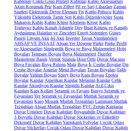
Kabloları
Çoklu Grup Prizleri
Kablolar
Kablo Aksesuarları
Akım Korumalı Priz
Kapı Zilleri
Pil ve Şarj Cihazları
Zaman
Saatleri
Elektronik Devre Elemanı
Fiş
Kablo Pabucu
Kablo
Yüksüğü
Elektronik Tamir Seti
Kablo Düzenleyiciler
Susta
Makaron Kablo
Kablo Klipsi
Klemens
Kroşe
Kablo
Toplayıcı
Kablo Kanalı
Adaptör
Duy
Buat Kutusu ve Kapağı
Aydınlatma Halatları ve Zincirleri
Enerji Sistemleri
Güneş
Paneli
Lityum Akü
Jel Akü
İnverter
Tavan Vantilatörleri
AHŞAP VE İNŞAAT
Ahşap Yer Döşeme
Parke
Parke Profil
ve Aksesuarları
Süpürgelik
Boya ve Boya Malzemeleri
Hobi
Boyaları
Tempare Boyası
Boya Malzemeleri
Tinerler
Maskeleme Bandı
Vernik
Spatula
Hışır Örtü
Duvar Macunu
Boya Fırçaları
Boya Rulosu
Mala
Boya
İç Cephe Boyalar
Dış
Cephe Boyalar
Astarlar
Metal Boyaları
Tavan Boyaları
Yağlı
Boyalar
Yalıtım Boyası
Sprey Boya
Kapı Boyası
Epoksi
Boyalar
Kapılar
Amerikan Kapılar
Melamin Kapılar
Çelik
Kapılar
Akordiyon Kapılar
Sürgülü Kapılar
Acil Çıkış
Kapıları
Kapı Kolları
Seramik ve Fayans
Banyo Seramik ve
Fayansları
Yer Seramik ve Fayansları
Mutfak Seramik ve
Fayansları
Karo
Mozaik
Mutfak Tezgahları
Laminant Mutfak
Tezgahları
Ahşap Mutfak Tezgahları
PVC Zemin Kaplama
Duvar Ürünleri
Duvar Kağıtları
Boyanabilir Duvar Kağıtları
3 Boyutlu Duvar Kağıtları
Duvar Stickerları ve Etiketleri
Dekoratif Duvar Kağıtları
Yapışkanlı Folyolar
Çocuk Odası
Duvar Stickerları
Çocuk Odası Duvar Kağıtları
Duvar Kağıdı