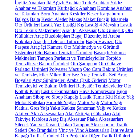
İngiliz Anahtarı
İki Ağızlı Anahtar
Tork Anahtarı
Yıldız
Anahtar ve Takımları
Kurbağcık Anahtarı
Kombine Anahtar
ve Takımları
Boru Anahtarı
Keskiler
Keser
Kargaburun
Balyoz
Balta
Kesici Aletler
Makas
Maket Bıçağı
Iskarpela
Oto Ürünleri
Lastik
Yaz Lastiği
Kış Lastiği
4 Mevsim Lastik
Oto Teknik Malzemeler
Araç İçi Aksesuar
Oto Güneşlik
Oto
Küllükler
Araç Buzdolapları
Bagaj Düzenleyici
Araba
Kokuları
Araç İçi Telefon Tutucular
Bagaj Havuzu
Oto
Paspası
Araç İçi Kamera
Oto Multimedya ve Görüntü
Sistemleri
Oto Bakım Temizlik Ürünleri
Basınçlı Yıkama
Makineleri
Tampon Parlatıcı ve Temizleyiciler
Torpido
Temizlik ve Bakım Ürünleri
Oto Şampuan
Oto Cila ve
Parlatıcı Ürünleri
Polyester Macun
Oto Cam Bakım Ürünleri
ve Temizleyiciler
Mikrofiber Bez
Araç Temizlik Seti
Araç
Boyaları
Araç Süpürgeleri
Araba Çizik Giderici
Motor
Temizleyici ve Bakım Ürünleri
Radyatör Temizleyiciler
Oto
Koltuk Kılıfı
Lastik Ekipmanları
Hava Kompresörü
Bijon
Anahtarı
Sibop ve Sibop Kapağı
Lastik Tamir Kiti
Kriko
Yağ
Motor Katkıları
Hidrolik Yağlar
Motor Yağı
Motor Yağı
Katkısı
Gres Yağı
Yakıt Katkısı
Şanzıman Yağı ve Katkısı
Akü ve Akü Aksesuarları
Akü
Akü Şarj Cihazları
Akü
Takviye Kablosu
Araç Dış Aksesuar
Plaka Aksesuarları
Silecek
Yan ve Tavan Çıtaları
Tampon Aksesuarları
Trafik
Setleri
Oto Brandaları
Vinç ve Vinç Aksesuarları
Jant ve Jant
Kapağı
Trafik Ürünleri
Oto Projektör
Diğer Trafik Ürünleri