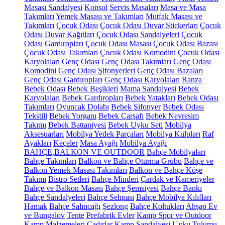
Masası Sandalyesi
Konsol
Servis Masaları
Masa ve Masa
Takımları
Yemek Masası ve Takımları
Mutfak Masası ve
Takımları
Çocuk Odası
Çocuk Odası Duvar Stickerları
Çocuk
Odası Duvar Kağıtları
Çocuk Odası Sandalyeleri
Çocuk
Odası Gardıropları
Çocuk Odası Masası
Çocuk Odası Bazası
Çocuk Odası Takımları
Çocuk Odası Komodini
Çocuk Odası
Karyolaları
Genç Odası
Genç Odası Takımları
Genç Odası
Komodini
Genç Odası Şifonyerleri
Genç Odası Bazaları
Genç Odası Gardıropları
Genç Odası Karyolaları
Ranza
Bebek Odası
Bebek Beşikleri
Mama Sandalyesi
Bebek
Karyolaları
Bebek Gardıropları
Bebek Yatakları
Bebek Odası
Takımları
Oyuncak Dolabı
Bebek Şifonyer
Bebek Odası
Tekstili
Bebek Yorganı
Bebek Çarşafı
Bebek Nevresim
Takımı
Bebek Battaniyesi
Bebek Uyku Seti
Mobilya
Aksesuarları
Mobilya Yedek Parçaları
Mobilya Kulpları
Raf
Ayakları
Keçeler
Masa Ayağı
Mobilya Ayağı
BAHÇE,BALKON VE OUTDOOR
Bahçe Mobilyaları
Bahçe Takımları
Balkon ve Bahçe Oturma Grubu
Bahçe ve
Balkon Yemek Masası Takımları
Balkon ve Bahçe Köşe
Takımı
Bistro Setleri
Bahçe Minderi
Çardak ve Kameriyeler
Bahçe ve Balkon Masası
Bahçe Şemsiyesi
Bahçe Bankı
Bahçe Sandalyeleri
Bahçe Sehpası
Bahçe Mobilya Kılıfları
Hamak
Bahçe Salıncağı
Şezlong
Bahçe Koltukları
Ahşap Ev
ve Bungalov
Tente
Prefabrik Evler
Kamp Spor ve Outdoor
Kamp Malzemeleri
Çadırlar
Kamp Sandalyesi
Uyku Tulumu