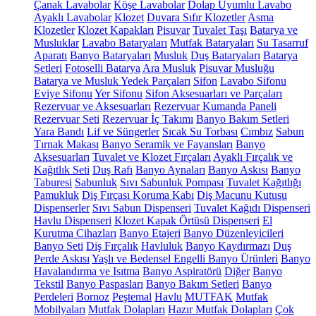
Çanak Lavabolar
Köşe Lavabolar
Dolap Uyumlu Lavabo
Ayaklı Lavabolar
Klozet
Duvara Sıfır Klozetler
Asma
Klozetler
Klozet Kapakları
Pisuvar
Tuvalet Taşı
Batarya ve
Musluklar
Lavabo Bataryaları
Mutfak Bataryaları
Su Tasarruf
Aparatı
Banyo Bataryaları
Musluk
Duş Bataryaları
Batarya
Setleri
Fotoselli Batarya
Ara Musluk
Pisuvar Musluğu
Batarya ve Musluk Yedek Parçaları
Sifon
Lavabo Sifonu
Eviye Sifonu
Yer Sifonu
Sifon Aksesuarları ve Parçaları
Rezervuar ve Aksesuarları
Rezervuar Kumanda Paneli
Rezervuar Seti
Rezervuar İç Takımı
Banyo Bakım Setleri
Yara Bandı
Lif ve Süngerler
Sıcak Su Torbası
Cımbız
Sabun
Tırnak Makası
Banyo Seramik ve Fayansları
Banyo
Aksesuarları
Tuvalet ve Klozet Fırçaları
Ayaklı Fırçalık ve
Kağıtlık Seti
Duş Rafı
Banyo Aynaları
Banyo Askısı
Banyo
Taburesi
Sabunluk
Sıvı Sabunluk Pompası
Tuvalet Kağıtlığı
Pamukluk
Diş Fırçası Koruma Kabı
Diş Macunu Kutusu
Dispenserler
Sıvı Sabun Dispenseri
Tuvalet Kağıdı Dispenseri
Havlu Dispenseri
Klozet Kapak Örtüsü Dispenseri
El
Kurutma Cihazları
Banyo Etajeri
Banyo Düzenleyicileri
Banyo Seti
Diş Fırçalık
Havluluk
Banyo Kaydırmazı
Duş
Perde Askısı
Yaşlı ve Bedensel Engelli Banyo Ürünleri
Banyo
Havalandırma ve Isıtma
Banyo Aspiratörü
Diğer
Banyo
Tekstil
Banyo Paspasları
Banyo Bakım Setleri
Banyo
Perdeleri
Bornoz
Peştemal
Havlu
MUTFAK
Mutfak
Mobilyaları
Mutfak Dolapları
Hazır Mutfak Dolapları
Çok