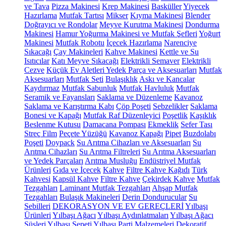
ve Tava
Pizza Makinesi
Krep Makinesi
Basküller
Yiyecek
Hazırlama
Mutfak Tartısı
Mikser
Kıyma Makinesi
Blender
Doğrayıcı ve Rondolar
Meyve Kurutma Makinesi
Dondurma
Makinesi
Hamur Yoğurma Makinesi ve Mutfak Şefleri
Yoğurt
Makinesi
Mutfak Robotu
İçecek Hazırlama
Narenciye
Sıkacağı
Çay Makineleri
Kahve Makinesi
Kettle ve Su
Isıtıcılar
Katı Meyve Sıkacağı
Elektrikli Semaver
Elektrikli
Cezve
Küçük Ev Aletleri Yedek Parça ve Aksesuarları
Mutfak
Aksesuarları
Mutfak Seti
Bulaşıklık
Askı ve Kancalar
Kaydırmaz
Mutfak Sabunluk
Mutfak Havluluk
Mutfak
Seramik ve Fayansları
Saklama ve Düzenleme
Kavanoz
Saklama ve Karıştırma Kabı
Çöp Poşeti
Sebzelikler
Saklama
Bonesi ve Kapağı
Mutfak Raf Düzenleyici
Poşetlik
Kaşıklık
Beslenme Kutusu
Damacana Pompası
Ekmeklik
Sefer Tası
Streç Film
Peçete Yüzüğü
Kavanoz Kapağı
Pipet
Buzdolabı
Poşeti
Doypack
Su Arıtma Cihazları ve Aksesuarları
Su
Arıtma Cihazları
Su Arıtma Filtreleri
Su Arıtma Aksesuarları
ve Yedek Parçaları
Arıtma Musluğu
Endüstriyel Mutfak
Ürünleri
Gıda ve İçecek
Kahve
Filtre Kahve Kağıdı
Türk
Kahvesi
Kapsül Kahve
Filtre Kahve
Çekirdek Kahve
Mutfak
Tezgahları
Laminant Mutfak Tezgahları
Ahşap Mutfak
Tezgahları
Bulaşık Makineleri
Derin Dondurucular
Su
Sebilleri
DEKORASYON VE EV GEREÇLERİ
Yılbaşı
Ürünleri
Yılbaşı Ağacı
Yılbaşı Aydınlatmaları
Yılbaşı Ağacı
Süsleri
Yılbaşı Sepeti
Yılbaşı Parti Malzemeleri
Dekoratif