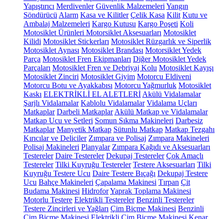
Yapıştırıcı
Merdivenler
Güvenlik Malzemeleri
Yangın
Söndürücü
Alarm
Kasa ve Kilitler
Çelik Kasa
Kilit
Kutu ve
Ambalaj Malzemeleri
Kargo Kutusu
Kargo Poşeti
Koli
Motosiklet Ürünleri
Motorsiklet Aksesuarları
Motosiklet
Kilidi
Motosiklet Stickerları
Motosiklet Rüzgarlık ve Siperlik
Motosiklet Aynası
Motosiklet Brandası
Motorsiklet Yedek
Parça
Motosiklet Fren Ekipmanları
Diğer Motosiklet Yedek
Parçaları
Motosiklet Fren ve Debriyaj Kolu
Motosiklet Kayışı
Motosiklet Zinciri
Motosiklet Giyim
Motorcu Eldiveni
Motorcu Botu ve Ayakkabısı
Motorcu Yağmurluk
Motosiklet
Kaskı
ELEKTRİKLİ EL ALETLERİ
Akülü Vidalamalar
Şarjlı Vidalamalar
Kablolu Vidalamalar
Vidalama Uçları
Matkaplar
Darbeli Matkaplar
Akülü Matkap ve Vidalamalar
Matkap Ucu ve Setleri
Somun Sıkma Makineleri
Darbesiz
Matkaplar
Manyetik Matkap
Sütunlu Matkap
Matkap Tezgahı
Kırıcılar ve Deliciler
Zımpara ve Polisaj
Zımpara Makineleri
Polisaj Makineleri
Planyalar
Zımpara Kağıdı ve Aksesuarları
Testereler
Daire Testereler
Dekupaj Testereler
Çok Amaçlı
Testereler
Tilki Kuyruğu Testereler
Testere Aksesuarları
Tilki
Kuyruğu Testere Ucu
Daire Testere Bıçağı
Dekupaj Testere
Ucu
Bahçe Makineleri
Çapalama Makinesi
Tırpan
Çit
Budama Makinesi
Hidrofor
Yaprak Toplama Makinesi
Motorlu Testere
Elektrikli Testereler
Benzinli Testereler
Testere Zincirleri ve Yağları
Çim Biçme Makinesi
Benzinli
Çim Biçme Makinesi
Elektrikli Çim Biçme Makinesi
Kenar