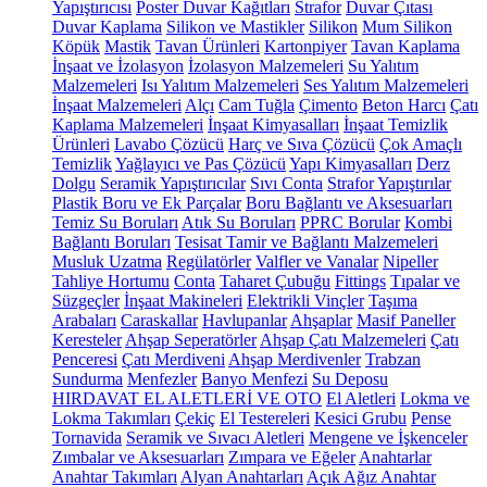
Yapıştırıcısı
Poster Duvar Kağıtları
Strafor
Duvar Çıtası
Duvar Kaplama
Silikon ve Mastikler
Silikon
Mum Silikon
Köpük
Mastik
Tavan Ürünleri
Kartonpiyer
Tavan Kaplama
İnşaat ve İzolasyon
İzolasyon Malzemeleri
Su Yalıtım
Malzemeleri
Isı Yalıtım Malzemeleri
Ses Yalıtım Malzemeleri
İnşaat Malzemeleri
Alçı
Cam Tuğla
Çimento
Beton Harcı
Çatı
Kaplama Malzemeleri
İnşaat Kimyasalları
İnşaat Temizlik
Ürünleri
Lavabo Çözücü
Harç ve Sıva Çözücü
Çok Amaçlı
Temizlik
Yağlayıcı ve Pas Çözücü
Yapı Kimyasalları
Derz
Dolgu
Seramik Yapıştırıcılar
Sıvı Conta
Strafor Yapıştırılar
Plastik Boru ve Ek Parçalar
Boru Bağlantı ve Aksesuarları
Temiz Su Boruları
Atık Su Boruları
PPRC Borular
Kombi
Bağlantı Boruları
Tesisat Tamir ve Bağlantı Malzemeleri
Musluk Uzatma
Regülatörler
Valfler ve Vanalar
Nipeller
Tahliye Hortumu
Conta
Taharet Çubuğu
Fittings
Tıpalar ve
Süzgeçler
İnşaat Makineleri
Elektrikli Vinçler
Taşıma
Arabaları
Caraskallar
Havlupanlar
Ahşaplar
Masif Paneller
Keresteler
Ahşap Seperatörler
Ahşap Çatı Malzemeleri
Çatı
Penceresi
Çatı Merdiveni
Ahşap Merdivenler
Trabzan
Sundurma
Menfezler
Banyo Menfezi
Su Deposu
HIRDAVAT EL ALETLERİ VE OTO
El Aletleri
Lokma ve
Lokma Takımları
Çekiç
El Testereleri
Kesici Grubu
Pense
Tornavida
Seramik ve Sıvacı Aletleri
Mengene ve İşkenceler
Zımbalar ve Aksesuarları
Zımpara ve Eğeler
Anahtarlar
Anahtar Takımları
Alyan Anahtarları
Açık Ağız Anahtar