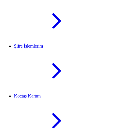
Şifre İşlemlerim
Koçtaş Kartım