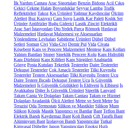
İlk Yardım Çantası
Araç Sigortaları
Benzin Bidonu
Acil Çıkış
Çekici
Çekme Halatı
Boyunluklar
Seyyar Lamba
Trafik
Reflektörleri
Takoz
Kış Ürünleri
Yağmur Kaydırıcılar
Ölçüm
Aletleri
Buz Kazıyıcı
Cam Suyu
Lastik Kar Paleti
Kışlık Set
Ürünler
Antifrizler
Buğu Giderici
Lastik Zinciri
Elektrikli
Araç Şarj İstasyonları
Oto Yedek Parça
Römork
Hırdavat
Malzemeleri
Hırdavat Malzemesi ve Aksesuarları
Yönlendirme Levhaları
Sabitleme Ürünleri
Dübel
Dübel
Setleri
Somun
Çivi
Vida-Çivi
Demir Pul
Vida
Civata
Köşebent
Kapı ve Pencere Malzemeleri
Menteşe
Kapı Kolları
Yalıtım Bantları
Stoper
Sineklik
Pencere Kolu
Kapı Hidroliği
Kapı Dürbünü
Kapı Kilitleri
Kapı Sürgüleri
Anahtarlık
Gönye
Posta Kutuları
Tekerlek
Testereler
Daire Testereler
Dekupaj Testereler
Çok Amaçlı Testereler
Tilki Kuyruğu
Testereler
Testere Aksesuarları
Tilki Kuyruğu Testere Ucu
Daire Testere Bıçağı
Dekupaj Testere Ucu
İş Güvenlik
Malzemeleri
İş Güvenlik Gözlükleri
İş Eldiveni
İş Elbisesi
İş
Ayakkabısı
Diğer İş Güvenlik Ürünleri
Siperlik
Lanyard
Takım Çanta Ve Dolapları
Takım Çantası
Takım ve Hizmet
Dolapları
Avadanlık
Ölçü Aletleri
Metre ve Şerit Metre
Su
Terazisi
Oda Termostatı
Silikon ve Mastikler
Silikon
Mum
Silikon
Köpük
Mastik
Yapıştırıcı ve Bantlar
Bant
Teflon Bant
Elektrik Bandı
Kaydırmaz Bant
Koli Bandı
Çift Taraflı Bant
Alüminyum Bant
İzolasyon Bandı
Yapıştırıcılar
Tutkal
Kimyasal Dübeller
Japon Yapıştırıcıları
Epoksi
Hızlı