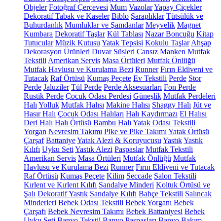
Objeler
Fotoğraf Çerçevesi
Mum
Vazolar
Yapay Çiçekler
Dekoratif Tabak ve Kaseler
Biblo
Şaraplıklar
Tütsülük ve
Buhurdanlık
Mumluklar ve Şamdanlar
Meyvelik
Magnet
Kumbara
Dekoratif Taşlar
Kül Tablası
Nazar Boncuğu
Kitap
Tutucular
Müzik Kutusu
Yatak Tepsisi
Kokulu Taşlar
Ahşap
Dekorasyon Ürünleri
Duvar Süsleri
Cansız Manken
Mutfak
Tekstili
Amerikan Servis
Masa Örtüleri
Mutfak Önlüğü
Mutfak Havlusu ve Kurulama Bezi
Runner
Fırın Eldiveni ve
Tutacak
Raf Örtüsü
Kumaş Peçete
Ev Tekstili
Perde
Stor
Perde
Jaluziler
Tül Perde
Perde Aksesuarları
Fon Perde
Rustik Perde
Çocuk Odası Perdesi
Güneşlik
Mutfak Perdeleri
Halı
Yolluk
Mutfak Halısı
Makine Halısı
Shaggy Halı
Jüt ve
Hasır Halı
Çocuk Odası Halıları
Halı Kaydırmazı
El Halısı
Deri Halı
Halı Örtüsü
Bambu Halı
Yatak Odası Tekstili
Yorgan
Nevresim Takımı
Pike ve Pike Takımı
Yatak Örtüsü
Çarşaf
Battaniye
Yatak Alezi & Koruyucusu
Yastık
Yastık
Kılıfı
Uyku Seti
Yastık Alezi
Paspaslar
Mutfak Tekstili
Amerikan Servis
Masa Örtüleri
Mutfak Önlüğü
Mutfak
Havlusu ve Kurulama Bezi
Runner
Fırın Eldiveni ve Tutacak
Raf Örtüsü
Kumaş Peçete
Kilim
Seccade
Salon Tekstili
Kırlent ve Kırlent Kılıfı
Sandalye Minderi
Koltuk Örtüsü ve
Şalı
Dekoratif Yastık
Sandalye Kılıfı
Bahçe Tekstili
Salıncak
Minderleri
Bebek Odası Tekstili
Bebek Yorganı
Bebek
Çarşafı
Bebek Nevresim Takımı
Bebek Battaniyesi
Bebek
Uyku Seti
Banyo Tekstil
Banyo Paspasları
Banyo Bakım