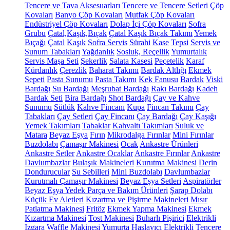
Tencere ve Tava Aksesuarları
Tencere ve Tencere Setleri
Çöp
Kovaları
Banyo Çöp Kovaları
Mutfak Çöp Kovaları
Endüstriyel Çöp Kovaları
Dolap İçi Çöp Kovaları
Sofra
Grubu
Çatal,Kaşık,Bıçak
Çatal Kaşık Bıçak Takımı
Yemek
Bıçağı
Çatal
Kaşık
Sofra Servis
Sürahi
Kase
Tepsi
Servis ve
Sunum Tabakları
Yağdanlık
Sosluk, Reçellik
Yumurtalık
Servis Maşa Seti
Şekerlik
Salata Kasesi
Peçetelik
Karaf
Kürdanlık
Çerezlik
Baharat Takımı
Bardak Altlığı
Ekmek
Sepeti
Pasta Sunumu
Pasta Takımı
Kek Fanusu
Bardak
Viski
Bardağı
Su Bardağı
Meşrubat Bardağı
Rakı Bardağı
Kadeh
Bardak Seti
Bira Bardağı
Shot Bardağı
Çay ve Kahve
Sunumu
Sütlük
Kahve Fincanı
Kupa
Fincan Takımı
Çay
Tabakları
Çay Setleri
Çay Fincanı
Çay Bardağı
Çay Kaşığı
Yemek Takımları
Tabaklar
Kahvaltı Takımları
Suluk ve
Matara
Beyaz Eşya
Fırın
Mikrodalga Fırınlar
Mini Fırınlar
Buzdolabı
Çamaşır Makinesi
Ocak
Ankastre Ürünleri
Ankastre Setler
Ankastre Ocaklar
Ankastre Fırınlar
Ankastre
Davlumbazlar
Bulaşık Makineleri
Kurutma Makinesi
Derin
Dondurucular
Su Sebilleri
Mini Buzdolabı
Davlumbazlar
Kurutmalı Çamaşır Makinesi
Beyaz Eşya Setleri
Aspiratörler
Beyaz Eşya Yedek Parça ve Bakım Ürünleri
Şarap Dolabı
Küçük Ev Aletleri
Kızartma ve Pişirme Makineleri
Mısır
Patlatma Makinesi
Fritöz
Ekmek Yapma Makinesi
Ekmek
Kızartma Makinesi
Tost Makinesi
Buharlı Pişirici
Elektrikli
Izgara
Waffle Makinesi
Yumurta Haşlayıcı
Elektrikli Tencere