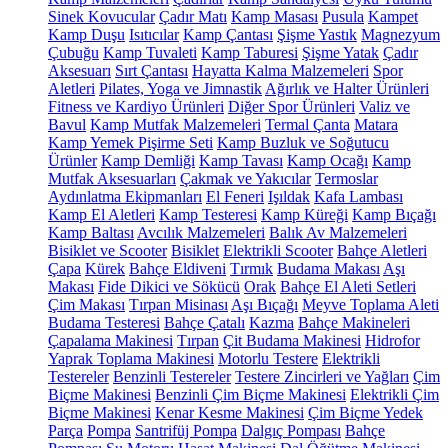
Sinek Kovucular
Çadır Matı
Kamp Masası
Pusula
Kampet
Kamp Duşu
Isıtıcılar
Kamp Çantası
Şişme Yastık
Magnezyum
Çubuğu
Kamp Tuvaleti
Kamp Taburesi
Şişme Yatak
Çadır
Aksesuarı
Sırt Çantası
Hayatta Kalma Malzemeleri
Spor
Aletleri
Pilates, Yoga ve Jimnastik
Ağırlık ve Halter Ürünleri
Fitness ve Kardiyo Ürünleri
Diğer Spor Ürünleri
Valiz ve
Bavul
Kamp Mutfak Malzemeleri
Termal Çanta
Matara
Kamp Yemek Pişirme Seti
Kamp Buzluk ve Soğutucu
Ürünler
Kamp Demliği
Kamp Tavası
Kamp Ocağı
Kamp
Mutfak Aksesuarları
Çakmak ve Yakıcılar
Termoslar
Aydınlatma Ekipmanları
El Feneri
Işıldak
Kafa Lambası
Kamp El Aletleri
Kamp Testeresi
Kamp Küreği
Kamp Bıçağı
Kamp Baltası
Avcılık Malzemeleri
Balık Av Malzemeleri
Bisiklet ve Scooter
Bisiklet
Elektrikli Scooter
Bahçe Aletleri
Çapa
Kürek
Bahçe Eldiveni
Tırmık
Budama Makası
Aşı
Makası
Fide Dikici ve Sökücü
Orak
Bahçe El Aleti Setleri
Çim Makası
Tırpan Misinası
Aşı Bıçağı
Meyve Toplama Aleti
Budama Testeresi
Bahçe Çatalı
Kazma
Bahçe Makineleri
Çapalama Makinesi
Tırpan
Çit Budama Makinesi
Hidrofor
Yaprak Toplama Makinesi
Motorlu Testere
Elektrikli
Testereler
Benzinli Testereler
Testere Zincirleri ve Yağları
Çim
Biçme Makinesi
Benzinli Çim Biçme Makinesi
Elektrikli Çim
Biçme Makinesi
Kenar Kesme Makinesi
Çim Biçme Yedek
Parça
Pompa
Santrifüj Pompa
Dalgıç Pompası
Bahçe