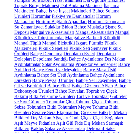
Pompası
Su Motoru
Hasat Makinesi
Dal Öğütme Makinesi
Toprak Burgu Makinesi
Dal Budama Makinesi
İlaçlama
Makineleri
Bahçe İş ve İnşaat Makineleri
Bahçe Sulama
Ürünleri
Hortumlar
Fıskiye ve Damlatıcılar
Hortum
Makaraları
Hortum Bağlantı Aparatları
Hortum Tabancaları
Su Zamanlayıcı
Sulaklar
Bidon
Bahçe Musluğu
Şişme Su
Deposu
Mangal ve Aksesuarları
Mangal Aksesuarları
Mangal
Kömürü ve Tutuşturucular
Mangal ve Barbekü
Kömürlü
Mangal
Tüplü Mangal
Elektrikli Izgara
Pürmüz
Piknik
Malzemeleri
Piknik Sepetleri
Piknik Seti
Semaver
Piknik
Örtüleri
Bahçe Depolama
Depolama Evleri
Depolama
Dolapları
Depolama Sandığı
Bahçe Aydınlatma
Dış Mekan
Aydınlatmalar
Solar Aydınlatma
Projektör ve Sensörler
Bahçe
Aplikleri
Bahçe Feneri ve Meşaleler
Bahçe Masa Üstü
Aydınlatma
Bahçe Set Üstü Aydınlatma
Bahçe Aydınlatma
Direkleri
Bahçe Peyzaj Ürünleri
Bahçe Yer Döşemeleri
Bahçe
Çit ve Bordürleri
Bahçe Filesi
Bahçe Gizleme Ağları
Bahçe
Dekorasyon Ürünleri
Bahçe Kovaları
Toprak ve Çiçek
Bakımı
Bitki Yetiştirme Ürünleri
Torf ve Topraklar
Gübreler
ve Sıvı Gübreler
Tohumlar
Çim Tohumu
Çiçek Tohumu
Sebze Tohumları
Bitki Tohumları
Meyve Tohumu
Bitki
Besinleri
Sera ve Sera Ekipmanları
Çiçek ve Bitki
İç Mekan
Bitkileri
Dış Mekan Ağaçları
Canlı Çiçek
Çiçek Soğanları
Aşılı Meyve Fidanları
Aşılı Gül
Fide
Dış Mekan Sarmaşık
Bitkileri
Kaktüs
Saksı ve Aksesuarları
Dekoratif Saksı