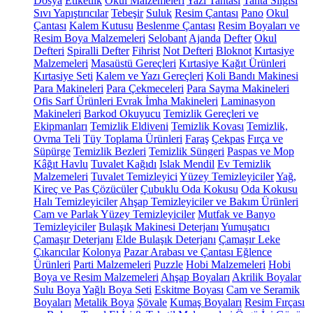
Dosya
Etiketlik
Okul Malzemeleri
Yazı Tahtası
Tahta Silgisi
Sıvı Yapıştırıcılar
Tebeşir
Suluk
Resim Çantası
Pano
Okul
Çantası
Kalem Kutusu
Beslenme Çantası
Resim Boyaları ve
Resim Boya Malzemeleri
Selobant
Ajanda
Defter
Okul
Defteri
Spiralli Defter
Fihrist
Not Defteri
Bloknot
Kırtasiye
Malzemeleri
Masaüstü Gereçleri
Kırtasiye Kağıt Ürünleri
Kırtasiye Seti
Kalem ve Yazı Gereçleri
Koli Bandı Makinesi
Para Makineleri
Para Çekmeceleri
Para Sayma Makineleri
Ofis Sarf Ürünleri
Evrak İmha Makineleri
Laminasyon
Makineleri
Barkod Okuyucu
Temizlik Gereçleri ve
Ekipmanları
Temizlik Eldiveni
Temizlik Kovası
Temizlik,
Ovma Teli
Tüy Toplama Ürünleri
Faraş
Çekpas
Fırça ve
Süpürge
Temizlik Bezleri
Temizlik Süngeri
Paspas ve Mop
Kâğıt Havlu
Tuvalet Kağıdı
Islak Mendil
Ev Temizlik
Malzemeleri
Tuvalet Temizleyici
Yüzey Temizleyiciler
Yağ,
Kireç ve Pas Çözücüler
Çubuklu Oda Kokusu
Oda Kokusu
Halı Temizleyiciler
Ahşap Temizleyiciler ve Bakım Ürünleri
Cam ve Parlak Yüzey Temizleyiciler
Mutfak ve Banyo
Temizleyiciler
Bulaşık Makinesi Deterjanı
Yumuşatıcı
Çamaşır Deterjanı
Elde Bulaşık Deterjanı
Çamaşır Leke
Çıkarıcılar
Kolonya
Pazar Arabası ve Çantası
Eğlence
Ürünleri
Parti Malzemeleri
Puzzle
Hobi Malzemeleri
Hobi
Boya ve Resim Malzemeleri
Ahşap Boyaları
Akrilik Boyalar
Sulu Boya
Yağlı Boya Seti
Eskitme Boyası
Cam ve Seramik
Boyaları
Metalik Boya
Şövale
Kumaş Boyaları
Resim Fırçası