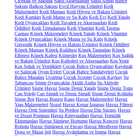
Çiçeklik ve Saksılık
Saksı Aksesuarları
Saksı Altlığı
Bahçe
Saksısı
Balkon Saksısı
Evcil Hayvan Ürünleri
Kedi
Malzemeleri
Kedi Maması
Kedi Hijyen ve Bakım Ürünleri
Kedi Kumları
Kedi Mama ve Su Kabı
Kedi Evi
Kedi Yatağı
Kedi Oyuncakları
Kedi Tuvaleti ve Aksesuarları
Kedi
Ödülleri
Kedi Tırmalaması
Kedi Vitamini
Kedi Taşıma
Çantası
Köpek Malzemeleri
Köpek Yatağı
Köpek Vitamini
Köpek Oyuncakları
Köpek Mama ve Su Kabı
Köpek
Güvenlik
Köpek Hijyen ve Bakım Ürünleri
Köpek Ödülleri
Köpek Maması
Köpek Kulübesi
Köpek Tasmaları
Köpek
Elbisesi
Köpek Kafesi
Kümesler
Kuş Malzemeleri
Kuş Sağlık
ve Bakım Ürünleri
Kuş Kafesleri ve Aksesuarları
Kuş Yemi
Kuş Suluk ve Yemlikleri
Çocuk Bahçe Oyuncakları
Kaydırak
ve Salıncak
Oyun Evleri
Çocuk Bahçe Sandalyeleri
Çocuk
Bahçe Masaları
Uçurtma
Çocuk Scooter
Çocuk Kaykay
Su
Tabancası
Şişme Oyuncaklar
Akülü Araba
Su Aktivite
Ürünleri
Şişme Havuz
Şişme Deniz Yatağı
Şişme Deniz Topu
Can Yeleği
Can Simidi ve Deniz Simidi
Şişme Deniz Kolluğu
Şişme Bot
Havuz Bonesi
Kano
Havuz Malzemeleri
Havuz
Yapı Malzemeleri
Nozul
Havuz Kenar Izgarası
Havuz Filtresi
Havuz Örtü Sistemleri
Su Perdesi
Havuz Dip Süzgeç
Havuz
ve Dozaj Pompası
Havuz Kimyasalları
Havuz Temizlik
Ekipmanları
Havuz Süpürge Hortumu
Havuz Kepçesi
Havuz
Robotu
Havuz Süpürgesi ve Fırçası
Havuz Merdiveni
Havuz
Duşu ve Masaj Jeti
Havuz Aydınlatma ve Isıtma
Havuz