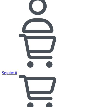
Sepetim
0