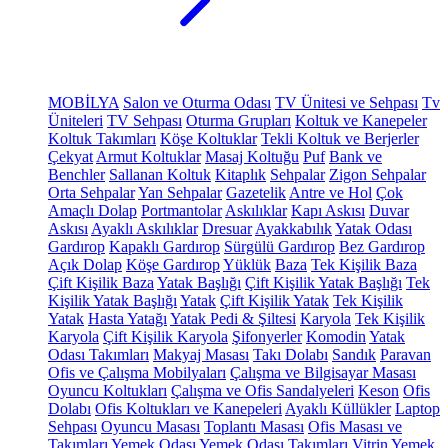
MOBİLYA
Salon ve Oturma Odası
TV Ünitesi ve Sehpası
Tv
Üniteleri
TV Sehpası
Oturma Grupları
Koltuk ve Kanepeler
Koltuk Takımları
Köşe Koltuklar
Tekli Koltuk ve Berjerler
Çekyat
Armut Koltuklar
Masaj Koltuğu
Puf
Bank ve
Benchler
Sallanan Koltuk
Kitaplık
Sehpalar
Zigon Sehpalar
Orta Sehpalar
Yan Sehpalar
Gazetelik
Antre ve Hol
Çok
Amaçlı Dolap
Portmantolar
Askılıklar
Kapı Askısı
Duvar
Askısı
Ayaklı Askılıklar
Dresuar
Ayakkabılık
Yatak Odası
Gardırop
Kapaklı Gardırop
Sürgülü Gardırop
Bez Gardırop
Açık Dolap
Köşe Gardırop
Yüklük
Baza
Tek Kişilik Baza
Çift Kişilik Baza
Yatak Başlığı
Çift Kişilik Yatak Başlığı
Tek
Kişilik Yatak Başlığı
Yatak
Çift Kişilik Yatak
Tek Kişilik
Yatak
Hasta Yatağı
Yatak Pedi & Şiltesi
Karyola
Tek Kişilik
Karyola
Çift Kişilik Karyola
Şifonyerler
Komodin
Yatak
Odası Takımları
Makyaj Masası
Takı Dolabı
Sandık
Paravan
Ofis ve Çalışma Mobilyaları
Çalışma ve Bilgisayar Masası
Oyuncu Koltukları
Çalışma ve Ofis Sandalyeleri
Keson
Ofis
Dolabı
Ofis Koltukları ve Kanepeleri
Ayaklı Küllükler
Laptop
Sehpası
Oyuncu Masası
Toplantı Masası
Ofis Masası ve
Takımları
Yemek Odası
Yemek Odası Takımları
Vitrin
Yemek