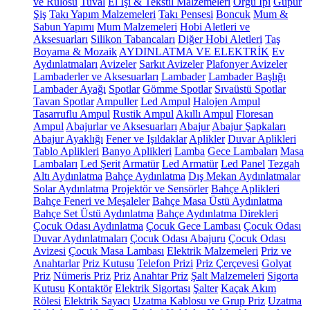
ve Rulosu
Tuval
El İşi & Tekstil Malzemeleri
Örgü İpi
Güpür
Şiş
Takı Yapım Malzemeleri
Takı Pensesi
Boncuk
Mum &
Sabun Yapımı
Mum Malzemeleri
Hobi Aletleri ve
Aksesuarları
Silikon Tabancaları
Diğer Hobi Aletleri
Taş
Boyama & Mozaik
AYDINLATMA VE ELEKTRİK
Ev
Aydınlatmaları
Avizeler
Sarkıt Avizeler
Plafonyer Avizeler
Lambaderler ve Aksesuarları
Lambader
Lambader Başlığı
Lambader Ayağı
Spotlar
Gömme Spotlar
Sıvaüstü Spotlar
Tavan Spotlar
Ampuller
Led Ampul
Halojen Ampul
Tasarruflu Ampul
Rustik Ampul
Akıllı Ampul
Floresan
Ampul
Abajurlar ve Aksesuarları
Abajur
Abajur Şapkaları
Abajur Ayaklığı
Fener ve Işıldaklar
Aplikler
Duvar Aplikleri
Tablo Aplikleri
Banyo Aplikleri
Lamba
Gece Lambaları
Masa
Lambaları
Led Şerit
Armatür
Led Armatür
Led Panel
Tezgah
Altı Aydınlatma
Bahçe Aydınlatma
Dış Mekan Aydınlatmalar
Solar Aydınlatma
Projektör ve Sensörler
Bahçe Aplikleri
Bahçe Feneri ve Meşaleler
Bahçe Masa Üstü Aydınlatma
Bahçe Set Üstü Aydınlatma
Bahçe Aydınlatma Direkleri
Çocuk Odası Aydınlatma
Çocuk Gece Lambası
Çocuk Odası
Duvar Aydınlatmaları
Çocuk Odası Abajuru
Çocuk Odası
Avizesi
Çocuk Masa Lambası
Elektrik Malzemeleri
Priz ve
Anahtarlar
Priz Kutusu
Telefon Prizi
Priz Çerçevesi
Golyat
Priz
Nümeris Priz
Priz
Anahtar Priz
Şalt Malzemeleri
Sigorta
Kutusu
Kontaktör
Elektrik Sigortası
Şalter
Kaçak Akım
Rölesi
Elektrik Sayacı
Uzatma Kablosu ve Grup Priz
Uzatma