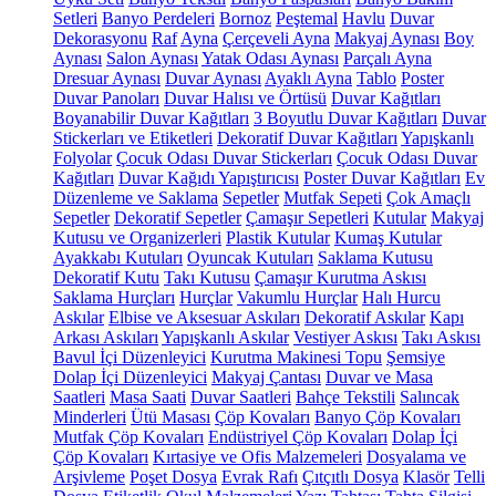
Setleri
Banyo Perdeleri
Bornoz
Peştemal
Havlu
Duvar
Dekorasyonu
Raf
Ayna
Çerçeveli Ayna
Makyaj Aynası
Boy
Aynası
Salon Aynası
Yatak Odası Aynası
Parçalı Ayna
Dresuar Aynası
Duvar Aynası
Ayaklı Ayna
Tablo
Poster
Duvar Panoları
Duvar Halısı ve Örtüsü
Duvar Kağıtları
Boyanabilir Duvar Kağıtları
3 Boyutlu Duvar Kağıtları
Duvar
Stickerları ve Etiketleri
Dekoratif Duvar Kağıtları
Yapışkanlı
Folyolar
Çocuk Odası Duvar Stickerları
Çocuk Odası Duvar
Kağıtları
Duvar Kağıdı Yapıştırıcısı
Poster Duvar Kağıtları
Ev
Düzenleme ve Saklama
Sepetler
Mutfak Sepeti
Çok Amaçlı
Sepetler
Dekoratif Sepetler
Çamaşır Sepetleri
Kutular
Makyaj
Kutusu ve Organizerleri
Plastik Kutular
Kumaş Kutular
Ayakkabı Kutuları
Oyuncak Kutuları
Saklama Kutusu
Dekoratif Kutu
Takı Kutusu
Çamaşır Kurutma Askısı
Saklama Hurçları
Hurçlar
Vakumlu Hurçlar
Halı Hurcu
Askılar
Elbise ve Aksesuar Askıları
Dekoratif Askılar
Kapı
Arkası Askıları
Yapışkanlı Askılar
Vestiyer Askısı
Takı Askısı
Bavul İçi Düzenleyici
Kurutma Makinesi Topu
Şemsiye
Dolap İçi Düzenleyici
Makyaj Çantası
Duvar ve Masa
Saatleri
Masa Saati
Duvar Saatleri
Bahçe Tekstili
Salıncak
Minderleri
Ütü Masası
Çöp Kovaları
Banyo Çöp Kovaları
Mutfak Çöp Kovaları
Endüstriyel Çöp Kovaları
Dolap İçi
Çöp Kovaları
Kırtasiye ve Ofis Malzemeleri
Dosyalama ve
Arşivleme
Poşet Dosya
Evrak Rafı
Çıtçıtlı Dosya
Klasör
Telli