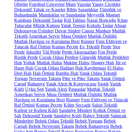
Objeler
Fotoğraf Çerçevesi
Mum
Vazolar
Yapay Çiçekler
Dekoratif Tabak ve Kaseler
Biblo
Şaraplıklar
Tütsülük ve
Buhurdanlık
Mumluklar ve Şamdanlar
Meyvelik
Magnet
Kumbara
Dekoratif Taşlar
Kül Tablası
Nazar Boncuğu
Kitap
Tutucular
Müzik Kutusu
Yatak Tepsisi
Kokulu Taşlar
Ahşap
Dekorasyon Ürünleri
Duvar Süsleri
Cansız Manken
Mutfak
Tekstili
Amerikan Servis
Masa Örtüleri
Mutfak Önlüğü
Mutfak Havlusu ve Kurulama Bezi
Runner
Fırın Eldiveni ve
Tutacak
Raf Örtüsü
Kumaş Peçete
Ev Tekstili
Perde
Stor
Perde
Jaluziler
Tül Perde
Perde Aksesuarları
Fon Perde
Rustik Perde
Çocuk Odası Perdesi
Güneşlik
Mutfak Perdeleri
Halı
Yolluk
Mutfak Halısı
Makine Halısı
Shaggy Halı
Jüt ve
Hasır Halı
Çocuk Odası Halıları
Halı Kaydırmazı
El Halısı
Deri Halı
Halı Örtüsü
Bambu Halı
Yatak Odası Tekstili
Yorgan
Nevresim Takımı
Pike ve Pike Takımı
Yatak Örtüsü
Çarşaf
Battaniye
Yatak Alezi & Koruyucusu
Yastık
Yastık
Kılıfı
Uyku Seti
Yastık Alezi
Paspaslar
Mutfak Tekstili
Amerikan Servis
Masa Örtüleri
Mutfak Önlüğü
Mutfak
Havlusu ve Kurulama Bezi
Runner
Fırın Eldiveni ve Tutacak
Raf Örtüsü
Kumaş Peçete
Kilim
Seccade
Salon Tekstili
Kırlent ve Kırlent Kılıfı
Sandalye Minderi
Koltuk Örtüsü ve
Şalı
Dekoratif Yastık
Sandalye Kılıfı
Bahçe Tekstili
Salıncak
Minderleri
Bebek Odası Tekstili
Bebek Yorganı
Bebek
Çarşafı
Bebek Nevresim Takımı
Bebek Battaniyesi
Bebek
Uyku Seti
Banyo Tekstil
Banyo Paspasları
Banyo Bakım