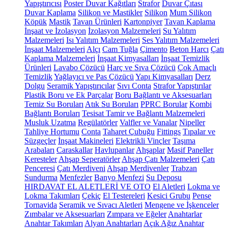
Yapıştırıcısı
Poster Duvar Kağıtları
Strafor
Duvar Çıtası
Duvar Kaplama
Silikon ve Mastikler
Silikon
Mum Silikon
Köpük
Mastik
Tavan Ürünleri
Kartonpiyer
Tavan Kaplama
İnşaat ve İzolasyon
İzolasyon Malzemeleri
Su Yalıtım
Malzemeleri
Isı Yalıtım Malzemeleri
Ses Yalıtım Malzemeleri
İnşaat Malzemeleri
Alçı
Cam Tuğla
Çimento
Beton Harcı
Çatı
Kaplama Malzemeleri
İnşaat Kimyasalları
İnşaat Temizlik
Ürünleri
Lavabo Çözücü
Harç ve Sıva Çözücü
Çok Amaçlı
Temizlik
Yağlayıcı ve Pas Çözücü
Yapı Kimyasalları
Derz
Dolgu
Seramik Yapıştırıcılar
Sıvı Conta
Strafor Yapıştırılar
Plastik Boru ve Ek Parçalar
Boru Bağlantı ve Aksesuarları
Temiz Su Boruları
Atık Su Boruları
PPRC Borular
Kombi
Bağlantı Boruları
Tesisat Tamir ve Bağlantı Malzemeleri
Musluk Uzatma
Regülatörler
Valfler ve Vanalar
Nipeller
Tahliye Hortumu
Conta
Taharet Çubuğu
Fittings
Tıpalar ve
Süzgeçler
İnşaat Makineleri
Elektrikli Vinçler
Taşıma
Arabaları
Caraskallar
Havlupanlar
Ahşaplar
Masif Paneller
Keresteler
Ahşap Seperatörler
Ahşap Çatı Malzemeleri
Çatı
Penceresi
Çatı Merdiveni
Ahşap Merdivenler
Trabzan
Sundurma
Menfezler
Banyo Menfezi
Su Deposu
HIRDAVAT EL ALETLERİ VE OTO
El Aletleri
Lokma ve
Lokma Takımları
Çekiç
El Testereleri
Kesici Grubu
Pense
Tornavida
Seramik ve Sıvacı Aletleri
Mengene ve İşkenceler
Zımbalar ve Aksesuarları
Zımpara ve Eğeler
Anahtarlar
Anahtar Takımları
Alyan Anahtarları
Açık Ağız Anahtar