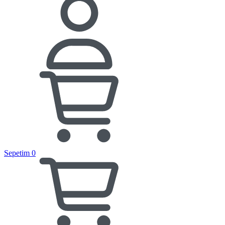
Sepetim
0