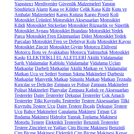
Yapıştırıcı
Merdivenler
Güvenlik Malzemeleri
Yangın
Söndürücü
Alarm
Kasa ve Kilitler
Çelik Kasa
Kilit
Kutu ve
Ambalaj Malzemeleri
Kargo Kutusu
Kargo Poşeti
Koli
Motosiklet Ürünleri
Motorsiklet Aksesuarları
Motosiklet
Kilidi
Motosiklet Stickerları
Motosiklet Rüzgarlık ve Siperlik
Motosiklet Aynası
Motosiklet Brandası
Motorsiklet Yedek
Parça
Motosiklet Fren Ekipmanları
Diğer Motosiklet Yedek
Parçaları
Motosiklet Fren ve Debriyaj Kolu
Motosiklet Kayışı
Motosiklet Zinciri
Motosiklet Giyim
Motorcu Eldiveni
Motorcu Botu ve Ayakkabısı
Motorcu Yağmurluk
Motosiklet
Kaskı
ELEKTRİKLİ EL ALETLERİ
Akülü Vidalamalar
Şarjlı Vidalamalar
Kablolu Vidalamalar
Vidalama Uçları
Matkaplar
Darbeli Matkaplar
Akülü Matkap ve Vidalamalar
Matkap Ucu ve Setleri
Somun Sıkma Makineleri
Darbesiz
Matkaplar
Manyetik Matkap
Sütunlu Matkap
Matkap Tezgahı
Kırıcılar ve Deliciler
Zımpara ve Polisaj
Zımpara Makineleri
Polisaj Makineleri
Planyalar
Zımpara Kağıdı ve Aksesuarları
Testereler
Daire Testereler
Dekupaj Testereler
Çok Amaçlı
Testereler
Tilki Kuyruğu Testereler
Testere Aksesuarları
Tilki
Kuyruğu Testere Ucu
Daire Testere Bıçağı
Dekupaj Testere
Ucu
Bahçe Makineleri
Çapalama Makinesi
Tırpan
Çit
Budama Makinesi
Hidrofor
Yaprak Toplama Makinesi
Motorlu Testere
Elektrikli Testereler
Benzinli Testereler
Testere Zincirleri ve Yağları
Çim Biçme Makinesi
Benzinli
Çim Biçme Makinesi
Elektrikli Çim Biçme Makinesi
Kenar