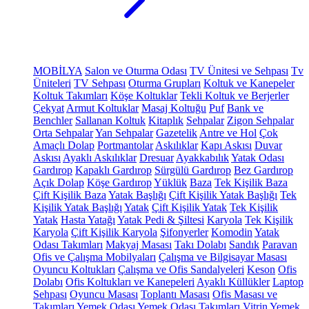
MOBİLYA
Salon ve Oturma Odası
TV Ünitesi ve Sehpası
Tv
Üniteleri
TV Sehpası
Oturma Grupları
Koltuk ve Kanepeler
Koltuk Takımları
Köşe Koltuklar
Tekli Koltuk ve Berjerler
Çekyat
Armut Koltuklar
Masaj Koltuğu
Puf
Bank ve
Benchler
Sallanan Koltuk
Kitaplık
Sehpalar
Zigon Sehpalar
Orta Sehpalar
Yan Sehpalar
Gazetelik
Antre ve Hol
Çok
Amaçlı Dolap
Portmantolar
Askılıklar
Kapı Askısı
Duvar
Askısı
Ayaklı Askılıklar
Dresuar
Ayakkabılık
Yatak Odası
Gardırop
Kapaklı Gardırop
Sürgülü Gardırop
Bez Gardırop
Açık Dolap
Köşe Gardırop
Yüklük
Baza
Tek Kişilik Baza
Çift Kişilik Baza
Yatak Başlığı
Çift Kişilik Yatak Başlığı
Tek
Kişilik Yatak Başlığı
Yatak
Çift Kişilik Yatak
Tek Kişilik
Yatak
Hasta Yatağı
Yatak Pedi & Şiltesi
Karyola
Tek Kişilik
Karyola
Çift Kişilik Karyola
Şifonyerler
Komodin
Yatak
Odası Takımları
Makyaj Masası
Takı Dolabı
Sandık
Paravan
Ofis ve Çalışma Mobilyaları
Çalışma ve Bilgisayar Masası
Oyuncu Koltukları
Çalışma ve Ofis Sandalyeleri
Keson
Ofis
Dolabı
Ofis Koltukları ve Kanepeleri
Ayaklı Küllükler
Laptop
Sehpası
Oyuncu Masası
Toplantı Masası
Ofis Masası ve
Takımları
Yemek Odası
Yemek Odası Takımları
Vitrin
Yemek