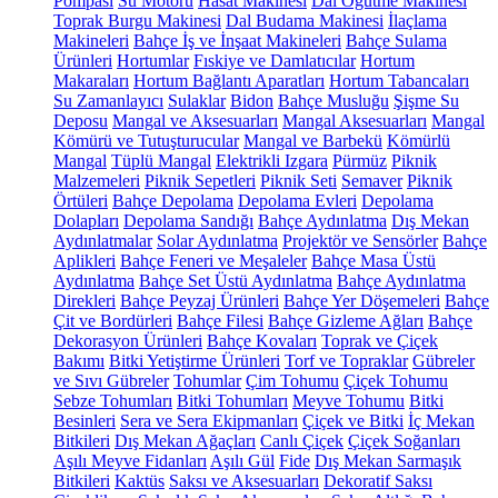
Pompası
Su Motoru
Hasat Makinesi
Dal Öğütme Makinesi
Toprak Burgu Makinesi
Dal Budama Makinesi
İlaçlama
Makineleri
Bahçe İş ve İnşaat Makineleri
Bahçe Sulama
Ürünleri
Hortumlar
Fıskiye ve Damlatıcılar
Hortum
Makaraları
Hortum Bağlantı Aparatları
Hortum Tabancaları
Su Zamanlayıcı
Sulaklar
Bidon
Bahçe Musluğu
Şişme Su
Deposu
Mangal ve Aksesuarları
Mangal Aksesuarları
Mangal
Kömürü ve Tutuşturucular
Mangal ve Barbekü
Kömürlü
Mangal
Tüplü Mangal
Elektrikli Izgara
Pürmüz
Piknik
Malzemeleri
Piknik Sepetleri
Piknik Seti
Semaver
Piknik
Örtüleri
Bahçe Depolama
Depolama Evleri
Depolama
Dolapları
Depolama Sandığı
Bahçe Aydınlatma
Dış Mekan
Aydınlatmalar
Solar Aydınlatma
Projektör ve Sensörler
Bahçe
Aplikleri
Bahçe Feneri ve Meşaleler
Bahçe Masa Üstü
Aydınlatma
Bahçe Set Üstü Aydınlatma
Bahçe Aydınlatma
Direkleri
Bahçe Peyzaj Ürünleri
Bahçe Yer Döşemeleri
Bahçe
Çit ve Bordürleri
Bahçe Filesi
Bahçe Gizleme Ağları
Bahçe
Dekorasyon Ürünleri
Bahçe Kovaları
Toprak ve Çiçek
Bakımı
Bitki Yetiştirme Ürünleri
Torf ve Topraklar
Gübreler
ve Sıvı Gübreler
Tohumlar
Çim Tohumu
Çiçek Tohumu
Sebze Tohumları
Bitki Tohumları
Meyve Tohumu
Bitki
Besinleri
Sera ve Sera Ekipmanları
Çiçek ve Bitki
İç Mekan
Bitkileri
Dış Mekan Ağaçları
Canlı Çiçek
Çiçek Soğanları
Aşılı Meyve Fidanları
Aşılı Gül
Fide
Dış Mekan Sarmaşık
Bitkileri
Kaktüs
Saksı ve Aksesuarları
Dekoratif Saksı