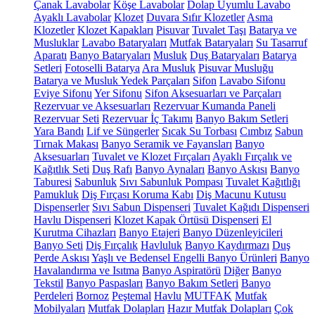
Çanak Lavabolar
Köşe Lavabolar
Dolap Uyumlu Lavabo
Ayaklı Lavabolar
Klozet
Duvara Sıfır Klozetler
Asma
Klozetler
Klozet Kapakları
Pisuvar
Tuvalet Taşı
Batarya ve
Musluklar
Lavabo Bataryaları
Mutfak Bataryaları
Su Tasarruf
Aparatı
Banyo Bataryaları
Musluk
Duş Bataryaları
Batarya
Setleri
Fotoselli Batarya
Ara Musluk
Pisuvar Musluğu
Batarya ve Musluk Yedek Parçaları
Sifon
Lavabo Sifonu
Eviye Sifonu
Yer Sifonu
Sifon Aksesuarları ve Parçaları
Rezervuar ve Aksesuarları
Rezervuar Kumanda Paneli
Rezervuar Seti
Rezervuar İç Takımı
Banyo Bakım Setleri
Yara Bandı
Lif ve Süngerler
Sıcak Su Torbası
Cımbız
Sabun
Tırnak Makası
Banyo Seramik ve Fayansları
Banyo
Aksesuarları
Tuvalet ve Klozet Fırçaları
Ayaklı Fırçalık ve
Kağıtlık Seti
Duş Rafı
Banyo Aynaları
Banyo Askısı
Banyo
Taburesi
Sabunluk
Sıvı Sabunluk Pompası
Tuvalet Kağıtlığı
Pamukluk
Diş Fırçası Koruma Kabı
Diş Macunu Kutusu
Dispenserler
Sıvı Sabun Dispenseri
Tuvalet Kağıdı Dispenseri
Havlu Dispenseri
Klozet Kapak Örtüsü Dispenseri
El
Kurutma Cihazları
Banyo Etajeri
Banyo Düzenleyicileri
Banyo Seti
Diş Fırçalık
Havluluk
Banyo Kaydırmazı
Duş
Perde Askısı
Yaşlı ve Bedensel Engelli Banyo Ürünleri
Banyo
Havalandırma ve Isıtma
Banyo Aspiratörü
Diğer
Banyo
Tekstil
Banyo Paspasları
Banyo Bakım Setleri
Banyo
Perdeleri
Bornoz
Peştemal
Havlu
MUTFAK
Mutfak
Mobilyaları
Mutfak Dolapları
Hazır Mutfak Dolapları
Çok