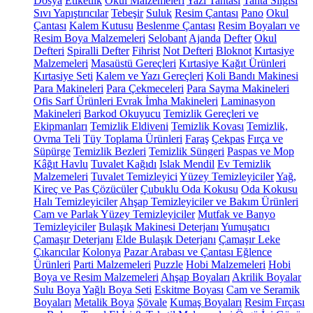
Dosya
Etiketlik
Okul Malzemeleri
Yazı Tahtası
Tahta Silgisi
Sıvı Yapıştırıcılar
Tebeşir
Suluk
Resim Çantası
Pano
Okul
Çantası
Kalem Kutusu
Beslenme Çantası
Resim Boyaları ve
Resim Boya Malzemeleri
Selobant
Ajanda
Defter
Okul
Defteri
Spiralli Defter
Fihrist
Not Defteri
Bloknot
Kırtasiye
Malzemeleri
Masaüstü Gereçleri
Kırtasiye Kağıt Ürünleri
Kırtasiye Seti
Kalem ve Yazı Gereçleri
Koli Bandı Makinesi
Para Makineleri
Para Çekmeceleri
Para Sayma Makineleri
Ofis Sarf Ürünleri
Evrak İmha Makineleri
Laminasyon
Makineleri
Barkod Okuyucu
Temizlik Gereçleri ve
Ekipmanları
Temizlik Eldiveni
Temizlik Kovası
Temizlik,
Ovma Teli
Tüy Toplama Ürünleri
Faraş
Çekpas
Fırça ve
Süpürge
Temizlik Bezleri
Temizlik Süngeri
Paspas ve Mop
Kâğıt Havlu
Tuvalet Kağıdı
Islak Mendil
Ev Temizlik
Malzemeleri
Tuvalet Temizleyici
Yüzey Temizleyiciler
Yağ,
Kireç ve Pas Çözücüler
Çubuklu Oda Kokusu
Oda Kokusu
Halı Temizleyiciler
Ahşap Temizleyiciler ve Bakım Ürünleri
Cam ve Parlak Yüzey Temizleyiciler
Mutfak ve Banyo
Temizleyiciler
Bulaşık Makinesi Deterjanı
Yumuşatıcı
Çamaşır Deterjanı
Elde Bulaşık Deterjanı
Çamaşır Leke
Çıkarıcılar
Kolonya
Pazar Arabası ve Çantası
Eğlence
Ürünleri
Parti Malzemeleri
Puzzle
Hobi Malzemeleri
Hobi
Boya ve Resim Malzemeleri
Ahşap Boyaları
Akrilik Boyalar
Sulu Boya
Yağlı Boya Seti
Eskitme Boyası
Cam ve Seramik
Boyaları
Metalik Boya
Şövale
Kumaş Boyaları
Resim Fırçası