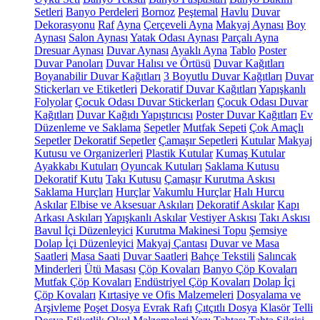
Setleri
Banyo Perdeleri
Bornoz
Peştemal
Havlu
Duvar
Dekorasyonu
Raf
Ayna
Çerçeveli Ayna
Makyaj Aynası
Boy
Aynası
Salon Aynası
Yatak Odası Aynası
Parçalı Ayna
Dresuar Aynası
Duvar Aynası
Ayaklı Ayna
Tablo
Poster
Duvar Panoları
Duvar Halısı ve Örtüsü
Duvar Kağıtları
Boyanabilir Duvar Kağıtları
3 Boyutlu Duvar Kağıtları
Duvar
Stickerları ve Etiketleri
Dekoratif Duvar Kağıtları
Yapışkanlı
Folyolar
Çocuk Odası Duvar Stickerları
Çocuk Odası Duvar
Kağıtları
Duvar Kağıdı Yapıştırıcısı
Poster Duvar Kağıtları
Ev
Düzenleme ve Saklama
Sepetler
Mutfak Sepeti
Çok Amaçlı
Sepetler
Dekoratif Sepetler
Çamaşır Sepetleri
Kutular
Makyaj
Kutusu ve Organizerleri
Plastik Kutular
Kumaş Kutular
Ayakkabı Kutuları
Oyuncak Kutuları
Saklama Kutusu
Dekoratif Kutu
Takı Kutusu
Çamaşır Kurutma Askısı
Saklama Hurçları
Hurçlar
Vakumlu Hurçlar
Halı Hurcu
Askılar
Elbise ve Aksesuar Askıları
Dekoratif Askılar
Kapı
Arkası Askıları
Yapışkanlı Askılar
Vestiyer Askısı
Takı Askısı
Bavul İçi Düzenleyici
Kurutma Makinesi Topu
Şemsiye
Dolap İçi Düzenleyici
Makyaj Çantası
Duvar ve Masa
Saatleri
Masa Saati
Duvar Saatleri
Bahçe Tekstili
Salıncak
Minderleri
Ütü Masası
Çöp Kovaları
Banyo Çöp Kovaları
Mutfak Çöp Kovaları
Endüstriyel Çöp Kovaları
Dolap İçi
Çöp Kovaları
Kırtasiye ve Ofis Malzemeleri
Dosyalama ve
Arşivleme
Poşet Dosya
Evrak Rafı
Çıtçıtlı Dosya
Klasör
Telli