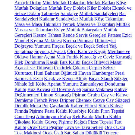
Amaçlı Dolap
Mini Mutfak Dolapları
Mutfak Rafları
Köşe
Mutfak Dolapları
Mutfak Boy Dolabı
Kiler Dolabı
Ekmek ve
Sebze Dolabı
Tabureler
Sandalye
Mutfak Sandalyeleri
Bar
Sandalyeleri
Katlanır Sandalyeler
Mutfak Köşe Takımları
Masa ve Masa Takımları
Yemek Masası ve Takımları
Mutfak
Masası ve Takımları
Eviye
Mutfak Bataryaları
Mutfak
Gereçleri
Kesme Tahtası
Rende
Servis Gereçleri
Patates Ezici
Manuel Kıyma Makinesi
Krema Pompası
Dilimleyici
Doğrayıcı
Yumurta Fırçası
Bıçak ve Bıçak Setleri
Yağ
Sıçratmaz
Soyucu, Oyacak
Ölçü Kabı ve Kaşığı
Merdane ve
Oklava
Hamur Açma Matı
Fındık Kıracağı ve Ceviz Kıracağı
Elek
Dondurma Kaşığı
Buz Kalıbı
Bıçak Bileyici Masat
Açacak ve Tirbuşon
Çekirdek Çıkarıcı
Çırpıcı
Sebze
Kurutucu
Huni
Baharat Öğütücü
Havan
Hamburger Presi
Sarımsak Ezici
Kaşık ve Kepçe Altlığı
Bıçak Standı
Süzgeç
Nihale
İçli Köfte Aparatı
Yumurta Zamanlayıcı
Dondurma
Kalıbı
Buz Kovası
Et Dövme Aleti
Sarma Makinesi
Kahve
Değirmenleri
Limon Sıkacağı
Pişirme Grubu
Çay ve Kahve
Demleme
French Press
Dripper
Chemex
Cezve
Çay Süzgeci
Demlik
Moka Pot
Çaydanlık
Kahve Filtresi
Sifon Kahve
Fırında Pişirme
Pasta Kalıbı
Kurabiye Kalıbı
Fırın Tepsisi
Cam Tepsi
Alüminyum Folyo
Kek Kalıbı
Muffin Kalıbı
Çikolata Kalıbı
Güveç
Pişirme Kağıdı
Pizza Tepsisi
Tart
Kalıbı
Ocak Üstü Pişirme
Tava ve Tava Setleri
Ocak Üstü
Tost Makinesi
Ocak Üstü Sac
Sahan
Düdüklü Tencere