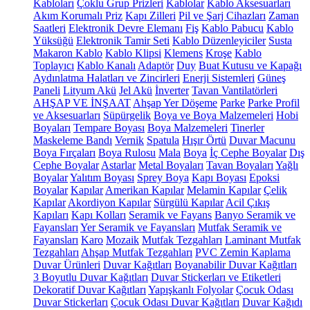
Kabloları
Çoklu Grup Prizleri
Kablolar
Kablo Aksesuarları
Akım Korumalı Priz
Kapı Zilleri
Pil ve Şarj Cihazları
Zaman
Saatleri
Elektronik Devre Elemanı
Fiş
Kablo Pabucu
Kablo
Yüksüğü
Elektronik Tamir Seti
Kablo Düzenleyiciler
Susta
Makaron Kablo
Kablo Klipsi
Klemens
Kroşe
Kablo
Toplayıcı
Kablo Kanalı
Adaptör
Duy
Buat Kutusu ve Kapağı
Aydınlatma Halatları ve Zincirleri
Enerji Sistemleri
Güneş
Paneli
Lityum Akü
Jel Akü
İnverter
Tavan Vantilatörleri
AHŞAP VE İNŞAAT
Ahşap Yer Döşeme
Parke
Parke Profil
ve Aksesuarları
Süpürgelik
Boya ve Boya Malzemeleri
Hobi
Boyaları
Tempare Boyası
Boya Malzemeleri
Tinerler
Maskeleme Bandı
Vernik
Spatula
Hışır Örtü
Duvar Macunu
Boya Fırçaları
Boya Rulosu
Mala
Boya
İç Cephe Boyalar
Dış
Cephe Boyalar
Astarlar
Metal Boyaları
Tavan Boyaları
Yağlı
Boyalar
Yalıtım Boyası
Sprey Boya
Kapı Boyası
Epoksi
Boyalar
Kapılar
Amerikan Kapılar
Melamin Kapılar
Çelik
Kapılar
Akordiyon Kapılar
Sürgülü Kapılar
Acil Çıkış
Kapıları
Kapı Kolları
Seramik ve Fayans
Banyo Seramik ve
Fayansları
Yer Seramik ve Fayansları
Mutfak Seramik ve
Fayansları
Karo
Mozaik
Mutfak Tezgahları
Laminant Mutfak
Tezgahları
Ahşap Mutfak Tezgahları
PVC Zemin Kaplama
Duvar Ürünleri
Duvar Kağıtları
Boyanabilir Duvar Kağıtları
3 Boyutlu Duvar Kağıtları
Duvar Stickerları ve Etiketleri
Dekoratif Duvar Kağıtları
Yapışkanlı Folyolar
Çocuk Odası
Duvar Stickerları
Çocuk Odası Duvar Kağıtları
Duvar Kağıdı