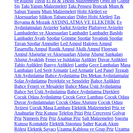
ve Rulosu
Tuval
El İşi & Tekstil Malzemeleri
Örgü İpi
Güpür
Şiş
Takı Yapım Malzemeleri
Takı Pensesi
Boncuk
Mum &
Sabun Yapımı
Mum Malzemeleri
Hobi Aletleri ve
Aksesuarları
Silikon Tabancaları
Diğer Hobi Aletleri
Taş
Boyama & Mozaik
AYDINLATMA VE ELEKTRİK
Ev
Aydınlatmaları
Avizeler
Sarkıt Avizeler
Plafonyer Avizeler
Lambaderler ve Aksesuarları
Lambader
Lambader Başlığı
Lambader Ayağı
Spotlar
Gömme Spotlar
Sıvaüstü Spotlar
Tavan Spotlar
Ampuller
Led Ampul
Halojen Ampul
Tasarruflu Ampul
Rustik Ampul
Akıllı Ampul
Floresan
Ampul
Abajurlar ve Aksesuarları
Abajur
Abajur Şapkaları
Abajur Ayaklığı
Fener ve Işıldaklar
Aplikler
Duvar Aplikleri
Tablo Aplikleri
Banyo Aplikleri
Lamba
Gece Lambaları
Masa
Lambaları
Led Şerit
Armatür
Led Armatür
Led Panel
Tezgah
Altı Aydınlatma
Bahçe Aydınlatma
Dış Mekan Aydınlatmalar
Solar Aydınlatma
Projektör ve Sensörler
Bahçe Aplikleri
Bahçe Feneri ve Meşaleler
Bahçe Masa Üstü Aydınlatma
Bahçe Set Üstü Aydınlatma
Bahçe Aydınlatma Direkleri
Çocuk Odası Aydınlatma
Çocuk Gece Lambası
Çocuk Odası
Duvar Aydınlatmaları
Çocuk Odası Abajuru
Çocuk Odası
Avizesi
Çocuk Masa Lambası
Elektrik Malzemeleri
Priz ve
Anahtarlar
Priz Kutusu
Telefon Prizi
Priz Çerçevesi
Golyat
Priz
Nümeris Priz
Priz
Anahtar Priz
Şalt Malzemeleri
Sigorta
Kutusu
Kontaktör
Elektrik Sigortası
Şalter
Kaçak Akım
Rölesi
Elektrik Sayacı
Uzatma Kablosu ve Grup Priz
Uzatma