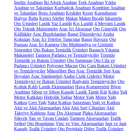
İngiliz Anahtarı
İki Ağızlı Anahtar
Tork Anahtarı
Yıldız
Anahtar ve Takımları
Kurbağcık Anahtarı
Kombine Anahtar
ve Takımları
Boru Anahtarı
Keskiler
Keser
Kargaburun
Balyoz
Balta
Kesici Aletler
Makas
Maket Bıçağı
Iskarpela
Oto Ürünleri
Lastik
Yaz Lastiği
Kış Lastiği
4 Mevsim Lastik
Oto Teknik Malzemeler
Araç İçi Aksesuar
Oto Güneşlik
Oto
Küllükler
Araç Buzdolapları
Bagaj Düzenleyici
Araba
Kokuları
Araç İçi Telefon Tutucular
Bagaj Havuzu
Oto
Paspası
Araç İçi Kamera
Oto Multimedya ve Görüntü
Sistemleri
Oto Bakım Temizlik Ürünleri
Basınçlı Yıkama
Makineleri
Tampon Parlatıcı ve Temizleyiciler
Torpido
Temizlik ve Bakım Ürünleri
Oto Şampuan
Oto Cila ve
Parlatıcı Ürünleri
Polyester Macun
Oto Cam Bakım Ürünleri
ve Temizleyiciler
Mikrofiber Bez
Araç Temizlik Seti
Araç
Boyaları
Araç Süpürgeleri
Araba Çizik Giderici
Motor
Temizleyici ve Bakım Ürünleri
Radyatör Temizleyiciler
Oto
Koltuk Kılıfı
Lastik Ekipmanları
Hava Kompresörü
Bijon
Anahtarı
Sibop ve Sibop Kapağı
Lastik Tamir Kiti
Kriko
Yağ
Motor Katkıları
Hidrolik Yağlar
Motor Yağı
Motor Yağı
Katkısı
Gres Yağı
Yakıt Katkısı
Şanzıman Yağı ve Katkısı
Akü ve Akü Aksesuarları
Akü
Akü Şarj Cihazları
Akü
Takviye Kablosu
Araç Dış Aksesuar
Plaka Aksesuarları
Silecek
Yan ve Tavan Çıtaları
Tampon Aksesuarları
Trafik
Setleri
Oto Brandaları
Vinç ve Vinç Aksesuarları
Jant ve Jant
Kapağı
Trafik Ürünleri
Oto Projektör
Diğer Trafik Ürünleri