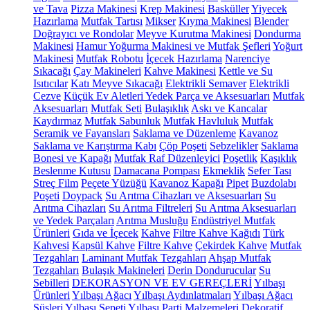
ve Tava
Pizza Makinesi
Krep Makinesi
Basküller
Yiyecek
Hazırlama
Mutfak Tartısı
Mikser
Kıyma Makinesi
Blender
Doğrayıcı ve Rondolar
Meyve Kurutma Makinesi
Dondurma
Makinesi
Hamur Yoğurma Makinesi ve Mutfak Şefleri
Yoğurt
Makinesi
Mutfak Robotu
İçecek Hazırlama
Narenciye
Sıkacağı
Çay Makineleri
Kahve Makinesi
Kettle ve Su
Isıtıcılar
Katı Meyve Sıkacağı
Elektrikli Semaver
Elektrikli
Cezve
Küçük Ev Aletleri Yedek Parça ve Aksesuarları
Mutfak
Aksesuarları
Mutfak Seti
Bulaşıklık
Askı ve Kancalar
Kaydırmaz
Mutfak Sabunluk
Mutfak Havluluk
Mutfak
Seramik ve Fayansları
Saklama ve Düzenleme
Kavanoz
Saklama ve Karıştırma Kabı
Çöp Poşeti
Sebzelikler
Saklama
Bonesi ve Kapağı
Mutfak Raf Düzenleyici
Poşetlik
Kaşıklık
Beslenme Kutusu
Damacana Pompası
Ekmeklik
Sefer Tası
Streç Film
Peçete Yüzüğü
Kavanoz Kapağı
Pipet
Buzdolabı
Poşeti
Doypack
Su Arıtma Cihazları ve Aksesuarları
Su
Arıtma Cihazları
Su Arıtma Filtreleri
Su Arıtma Aksesuarları
ve Yedek Parçaları
Arıtma Musluğu
Endüstriyel Mutfak
Ürünleri
Gıda ve İçecek
Kahve
Filtre Kahve Kağıdı
Türk
Kahvesi
Kapsül Kahve
Filtre Kahve
Çekirdek Kahve
Mutfak
Tezgahları
Laminant Mutfak Tezgahları
Ahşap Mutfak
Tezgahları
Bulaşık Makineleri
Derin Dondurucular
Su
Sebilleri
DEKORASYON VE EV GEREÇLERİ
Yılbaşı
Ürünleri
Yılbaşı Ağacı
Yılbaşı Aydınlatmaları
Yılbaşı Ağacı
Süsleri
Yılbaşı Sepeti
Yılbaşı Parti Malzemeleri
Dekoratif