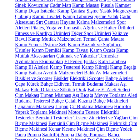
Sinek Kovucular
Çadır Matı
Kamp Masası
Pusula
Kampet
Kamp Duşu
Isıtıcılar
Kamp Çantası
Şişme Yastık
Magnezyum
Çubuğu
Kamp Tuvaleti
Kamp Taburesi
Şişme Yatak
Çadır
Aksesuarı
Sırt Çantası
Hayatta Kalma Malzemeleri
Spor
Aletleri
Pilates, Yoga ve Jimnastik
Ağırlık ve Halter Ürünleri
Fitness ve Kardiyo Ürünleri
Diğer Spor Ürünleri
Valiz ve
Bavul
Kamp Mutfak Malzemeleri
Termal Çanta
Matara
Kamp Yemek Pişirme Seti
Kamp Buzluk ve Soğutucu
Ürünler
Kamp Demliği
Kamp Tavası
Kamp Ocağı
Kamp
Mutfak Aksesuarları
Çakmak ve Yakıcılar
Termoslar
Aydınlatma Ekipmanları
El Feneri
Işıldak
Kafa Lambası
Kamp El Aletleri
Kamp Testeresi
Kamp Küreği
Kamp Bıçağı
Kamp Baltası
Avcılık Malzemeleri
Balık Av Malzemeleri
Bisiklet ve Scooter
Bisiklet
Elektrikli Scooter
Bahçe Aletleri
Çapa
Kürek
Bahçe Eldiveni
Tırmık
Budama Makası
Aşı
Makası
Fide Dikici ve Sökücü
Orak
Bahçe El Aleti Setleri
Çim Makası
Tırpan Misinası
Aşı Bıçağı
Meyve Toplama Aleti
Budama Testeresi
Bahçe Çatalı
Kazma
Bahçe Makineleri
Çapalama Makinesi
Tırpan
Çit Budama Makinesi
Hidrofor
Yaprak Toplama Makinesi
Motorlu Testere
Elektrikli
Testereler
Benzinli Testereler
Testere Zincirleri ve Yağları
Çim
Biçme Makinesi
Benzinli Çim Biçme Makinesi
Elektrikli Çim
Biçme Makinesi
Kenar Kesme Makinesi
Çim Biçme Yedek
Parça
Pompa
Santrifüj Pompa
Dalgıç Pompası
Bahçe