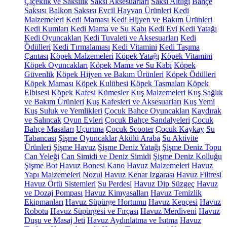
Çiçeklik ve Saksılık
Saksı Aksesuarları
Saksı Altlığı
Bahçe
Saksısı
Balkon Saksısı
Evcil Hayvan Ürünleri
Kedi
Malzemeleri
Kedi Maması
Kedi Hijyen ve Bakım Ürünleri
Kedi Kumları
Kedi Mama ve Su Kabı
Kedi Evi
Kedi Yatağı
Kedi Oyuncakları
Kedi Tuvaleti ve Aksesuarları
Kedi
Ödülleri
Kedi Tırmalaması
Kedi Vitamini
Kedi Taşıma
Çantası
Köpek Malzemeleri
Köpek Yatağı
Köpek Vitamini
Köpek Oyuncakları
Köpek Mama ve Su Kabı
Köpek
Güvenlik
Köpek Hijyen ve Bakım Ürünleri
Köpek Ödülleri
Köpek Maması
Köpek Kulübesi
Köpek Tasmaları
Köpek
Elbisesi
Köpek Kafesi
Kümesler
Kuş Malzemeleri
Kuş Sağlık
ve Bakım Ürünleri
Kuş Kafesleri ve Aksesuarları
Kuş Yemi
Kuş Suluk ve Yemlikleri
Çocuk Bahçe Oyuncakları
Kaydırak
ve Salıncak
Oyun Evleri
Çocuk Bahçe Sandalyeleri
Çocuk
Bahçe Masaları
Uçurtma
Çocuk Scooter
Çocuk Kaykay
Su
Tabancası
Şişme Oyuncaklar
Akülü Araba
Su Aktivite
Ürünleri
Şişme Havuz
Şişme Deniz Yatağı
Şişme Deniz Topu
Can Yeleği
Can Simidi ve Deniz Simidi
Şişme Deniz Kolluğu
Şişme Bot
Havuz Bonesi
Kano
Havuz Malzemeleri
Havuz
Yapı Malzemeleri
Nozul
Havuz Kenar Izgarası
Havuz Filtresi
Havuz Örtü Sistemleri
Su Perdesi
Havuz Dip Süzgeç
Havuz
ve Dozaj Pompası
Havuz Kimyasalları
Havuz Temizlik
Ekipmanları
Havuz Süpürge Hortumu
Havuz Kepçesi
Havuz
Robotu
Havuz Süpürgesi ve Fırçası
Havuz Merdiveni
Havuz
Duşu ve Masaj Jeti
Havuz Aydınlatma ve Isıtma
Havuz