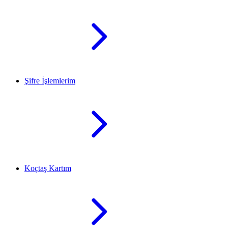
Şifre İşlemlerim
Koçtaş Kartım