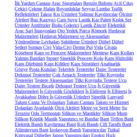
İlk Yardım Çantası
Araç Sigortaları
Benzin Bidonu
Acil Çıkış
Çekici
Çekme Halatı
Boyunluklar
Seyyar Lamba
Trafik
Reflektörleri
Takoz
Kış Ürünleri
Yağmur Kaydırıcılar
Ölçüm
Aletleri
Buz Kazıyıcı
Cam Suyu
Lastik Kar Paleti
Kışlık Set
Ürünler
Antifrizler
Buğu Giderici
Lastik Zinciri
Elektrikli
Araç Şarj İstasyonları
Oto Yedek Parça
Römork
Hırdavat
Malzemeleri
Hırdavat Malzemesi ve Aksesuarları
Yönlendirme Levhaları
Sabitleme Ürünleri
Dübel
Dübel
Setleri
Somun
Çivi
Vida-Çivi
Demir Pul
Vida
Civata
Köşebent
Kapı ve Pencere Malzemeleri
Menteşe
Kapı Kolları
Yalıtım Bantları
Stoper
Sineklik
Pencere Kolu
Kapı Hidroliği
Kapı Dürbünü
Kapı Kilitleri
Kapı Sürgüleri
Anahtarlık
Gönye
Posta Kutuları
Tekerlek
Testereler
Daire Testereler
Dekupaj Testereler
Çok Amaçlı Testereler
Tilki Kuyruğu
Testereler
Testere Aksesuarları
Tilki Kuyruğu Testere Ucu
Daire Testere Bıçağı
Dekupaj Testere Ucu
İş Güvenlik
Malzemeleri
İş Güvenlik Gözlükleri
İş Eldiveni
İş Elbisesi
İş
Ayakkabısı
Diğer İş Güvenlik Ürünleri
Siperlik
Lanyard
Takım Çanta Ve Dolapları
Takım Çantası
Takım ve Hizmet
Dolapları
Avadanlık
Ölçü Aletleri
Metre ve Şerit Metre
Su
Terazisi
Oda Termostatı
Silikon ve Mastikler
Silikon
Mum
Silikon
Köpük
Mastik
Yapıştırıcı ve Bantlar
Bant
Teflon Bant
Elektrik Bandı
Kaydırmaz Bant
Koli Bandı
Çift Taraflı Bant
Alüminyum Bant
İzolasyon Bandı
Yapıştırıcılar
Tutkal
Kimyasal Dübeller
Japon Yapıştırıcıları
Epoksi
Hızlı