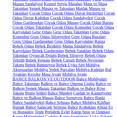
Masası Sandalyesi
Konsol
Servis Masaları
Masa ve Masa
Takımları
Yemek Masası ve Takımları
Mutfak Masası ve
Takımları
Çocuk Odası
Çocuk Odası Duvar Stickerları
Çocuk
Odası Duvar Kağıtları
Çocuk Odası Sandalyeleri
Çocuk
Odası Gardıropları
Çocuk Odası Masası
Çocuk Odası Bazası
Çocuk Odası Takımları
Çocuk Odası Komodini
Çocuk Odası
Karyolaları
Genç Odası
Genç Odası Takımları
Genç Odası
Komodini
Genç Odası Şifonyerleri
Genç Odası Bazaları
Genç Odası Gardıropları
Genç Odası Karyolaları
Ranza
Bebek Odası
Bebek Beşikleri
Mama Sandalyesi
Bebek
Karyolaları
Bebek Gardıropları
Bebek Yatakları
Bebek Odası
Takımları
Oyuncak Dolabı
Bebek Şifonyer
Bebek Odası
Tekstili
Bebek Yorganı
Bebek Çarşafı
Bebek Nevresim
Takımı
Bebek Battaniyesi
Bebek Uyku Seti
Mobilya
Aksesuarları
Mobilya Yedek Parçaları
Mobilya Kulpları
Raf
Ayakları
Keçeler
Masa Ayağı
Mobilya Ayağı
BAHÇE,BALKON VE OUTDOOR
Bahçe Mobilyaları
Bahçe Takımları
Balkon ve Bahçe Oturma Grubu
Bahçe ve
Balkon Yemek Masası Takımları
Balkon ve Bahçe Köşe
Takımı
Bistro Setleri
Bahçe Minderi
Çardak ve Kameriyeler
Bahçe ve Balkon Masası
Bahçe Şemsiyesi
Bahçe Bankı
Bahçe Sandalyeleri
Bahçe Sehpası
Bahçe Mobilya Kılıfları
Hamak
Bahçe Salıncağı
Şezlong
Bahçe Koltukları
Ahşap Ev
ve Bungalov
Tente
Prefabrik Evler
Kamp Spor ve Outdoor
Kamp Malzemeleri
Çadırlar
Kamp Sandalyesi
Uyku Tulumu