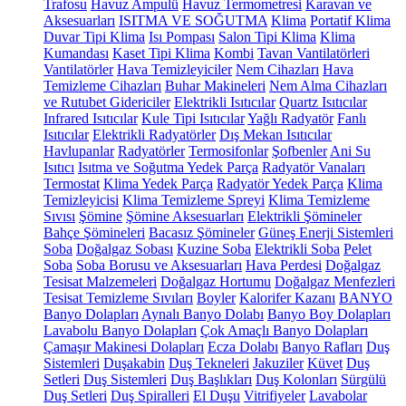
Trafosu
Havuz Ampulü
Havuz Termometresi
Karavan ve
Aksesuarları
ISITMA VE SOĞUTMA
Klima
Portatif Klima
Duvar Tipi Klima
Isı Pompası
Salon Tipi Klima
Klima
Kumandası
Kaset Tipi Klima
Kombi
Tavan Vantilatörleri
Vantilatörler
Hava Temizleyiciler
Nem Cihazları
Hava
Temizleme Cihazları
Buhar Makineleri
Nem Alma Cihazları
ve Rutubet Gidericiler
Elektrikli Isıtıcılar
Quartz Isıtıcılar
Infrared Isıtıcılar
Kule Tipi Isıtıcılar
Yağlı Radyatör
Fanlı
Isıtıcılar
Elektrikli Radyatörler
Dış Mekan Isıtıcılar
Havlupanlar
Radyatörler
Termosifonlar
Şofbenler
Ani Su
Isıtıcı
Isıtma ve Soğutma Yedek Parça
Radyatör Vanaları
Termostat
Klima Yedek Parça
Radyatör Yedek Parça
Klima
Temizleyicisi
Klima Temizleme Spreyi
Klima Temizleme
Sıvısı
Şömine
Şömine Aksesuarları
Elektrikli Şömineler
Bahçe Şömineleri
Bacasız Şömineler
Güneş Enerji Sistemleri
Soba
Doğalgaz Sobası
Kuzine Soba
Elektrikli Soba
Pelet
Soba
Soba Borusu ve Aksesuarları
Hava Perdesi
Doğalgaz
Tesisat Malzemeleri
Doğalgaz Hortumu
Doğalgaz Menfezleri
Tesisat Temizleme Sıvıları
Boyler
Kalorifer Kazanı
BANYO
Banyo Dolapları
Aynalı Banyo Dolabı
Banyo Boy Dolapları
Lavabolu Banyo Dolapları
Çok Amaçlı Banyo Dolapları
Çamaşır Makinesi Dolapları
Ecza Dolabı
Banyo Rafları
Duş
Sistemleri
Duşakabin
Duş Tekneleri
Jakuziler
Küvet
Duş
Setleri
Duş Sistemleri
Duş Başlıkları
Duş Kolonları
Sürgülü
Duş Setleri
Duş Spiralleri
El Duşu
Vitrifiyeler
Lavabolar