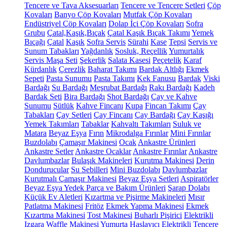
Tencere ve Tava Aksesuarları
Tencere ve Tencere Setleri
Çöp
Kovaları
Banyo Çöp Kovaları
Mutfak Çöp Kovaları
Endüstriyel Çöp Kovaları
Dolap İçi Çöp Kovaları
Sofra
Grubu
Çatal,Kaşık,Bıçak
Çatal Kaşık Bıçak Takımı
Yemek
Bıçağı
Çatal
Kaşık
Sofra Servis
Sürahi
Kase
Tepsi
Servis ve
Sunum Tabakları
Yağdanlık
Sosluk, Reçellik
Yumurtalık
Servis Maşa Seti
Şekerlik
Salata Kasesi
Peçetelik
Karaf
Kürdanlık
Çerezlik
Baharat Takımı
Bardak Altlığı
Ekmek
Sepeti
Pasta Sunumu
Pasta Takımı
Kek Fanusu
Bardak
Viski
Bardağı
Su Bardağı
Meşrubat Bardağı
Rakı Bardağı
Kadeh
Bardak Seti
Bira Bardağı
Shot Bardağı
Çay ve Kahve
Sunumu
Sütlük
Kahve Fincanı
Kupa
Fincan Takımı
Çay
Tabakları
Çay Setleri
Çay Fincanı
Çay Bardağı
Çay Kaşığı
Yemek Takımları
Tabaklar
Kahvaltı Takımları
Suluk ve
Matara
Beyaz Eşya
Fırın
Mikrodalga Fırınlar
Mini Fırınlar
Buzdolabı
Çamaşır Makinesi
Ocak
Ankastre Ürünleri
Ankastre Setler
Ankastre Ocaklar
Ankastre Fırınlar
Ankastre
Davlumbazlar
Bulaşık Makineleri
Kurutma Makinesi
Derin
Dondurucular
Su Sebilleri
Mini Buzdolabı
Davlumbazlar
Kurutmalı Çamaşır Makinesi
Beyaz Eşya Setleri
Aspiratörler
Beyaz Eşya Yedek Parça ve Bakım Ürünleri
Şarap Dolabı
Küçük Ev Aletleri
Kızartma ve Pişirme Makineleri
Mısır
Patlatma Makinesi
Fritöz
Ekmek Yapma Makinesi
Ekmek
Kızartma Makinesi
Tost Makinesi
Buharlı Pişirici
Elektrikli
Izgara
Waffle Makinesi
Yumurta Haşlayıcı
Elektrikli Tencere