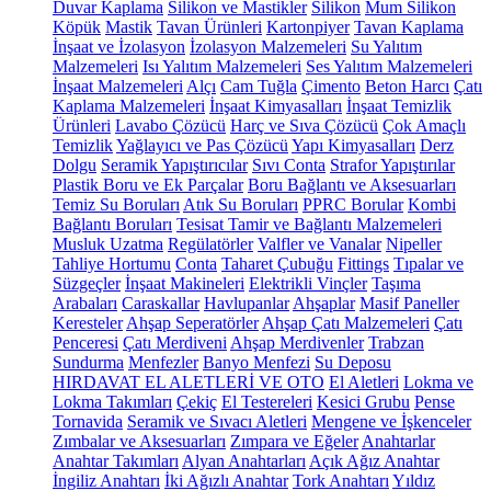
Duvar Kaplama
Silikon ve Mastikler
Silikon
Mum Silikon
Köpük
Mastik
Tavan Ürünleri
Kartonpiyer
Tavan Kaplama
İnşaat ve İzolasyon
İzolasyon Malzemeleri
Su Yalıtım
Malzemeleri
Isı Yalıtım Malzemeleri
Ses Yalıtım Malzemeleri
İnşaat Malzemeleri
Alçı
Cam Tuğla
Çimento
Beton Harcı
Çatı
Kaplama Malzemeleri
İnşaat Kimyasalları
İnşaat Temizlik
Ürünleri
Lavabo Çözücü
Harç ve Sıva Çözücü
Çok Amaçlı
Temizlik
Yağlayıcı ve Pas Çözücü
Yapı Kimyasalları
Derz
Dolgu
Seramik Yapıştırıcılar
Sıvı Conta
Strafor Yapıştırılar
Plastik Boru ve Ek Parçalar
Boru Bağlantı ve Aksesuarları
Temiz Su Boruları
Atık Su Boruları
PPRC Borular
Kombi
Bağlantı Boruları
Tesisat Tamir ve Bağlantı Malzemeleri
Musluk Uzatma
Regülatörler
Valfler ve Vanalar
Nipeller
Tahliye Hortumu
Conta
Taharet Çubuğu
Fittings
Tıpalar ve
Süzgeçler
İnşaat Makineleri
Elektrikli Vinçler
Taşıma
Arabaları
Caraskallar
Havlupanlar
Ahşaplar
Masif Paneller
Keresteler
Ahşap Seperatörler
Ahşap Çatı Malzemeleri
Çatı
Penceresi
Çatı Merdiveni
Ahşap Merdivenler
Trabzan
Sundurma
Menfezler
Banyo Menfezi
Su Deposu
HIRDAVAT EL ALETLERİ VE OTO
El Aletleri
Lokma ve
Lokma Takımları
Çekiç
El Testereleri
Kesici Grubu
Pense
Tornavida
Seramik ve Sıvacı Aletleri
Mengene ve İşkenceler
Zımbalar ve Aksesuarları
Zımpara ve Eğeler
Anahtarlar
Anahtar Takımları
Alyan Anahtarları
Açık Ağız Anahtar
İngiliz Anahtarı
İki Ağızlı Anahtar
Tork Anahtarı
Yıldız