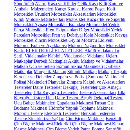
Söndürücü
Alarm
Kasa ve Kilitler
Çelik Kasa
Kilit
Kutu ve
Ambalaj Malzemeleri
Kargo Kutusu
Kargo Poşeti
Koli
Motosiklet Ürünleri
Motorsiklet Aksesuarları
Motosiklet
Kilidi
Motosiklet Stickerları
Motosiklet Rüzgarlık ve Siperlik
Motosiklet Aynası
Motosiklet Brandası
Motorsiklet Yedek
Parça
Motosiklet Fren Ekipmanları
Diğer Motosiklet Yedek
Parçaları
Motosiklet Fren ve Debriyaj Kolu
Motosiklet Kayışı
Motosiklet Zinciri
Motosiklet Giyim
Motorcu Eldiveni
Motorcu Botu ve Ayakkabısı
Motorcu Yağmurluk
Motosiklet
Kaskı
ELEKTRİKLİ EL ALETLERİ
Akülü Vidalamalar
Şarjlı Vidalamalar
Kablolu Vidalamalar
Vidalama Uçları
Matkaplar
Darbeli Matkaplar
Akülü Matkap ve Vidalamalar
Matkap Ucu ve Setleri
Somun Sıkma Makineleri
Darbesiz
Matkaplar
Manyetik Matkap
Sütunlu Matkap
Matkap Tezgahı
Kırıcılar ve Deliciler
Zımpara ve Polisaj
Zımpara Makineleri
Polisaj Makineleri
Planyalar
Zımpara Kağıdı ve Aksesuarları
Testereler
Daire Testereler
Dekupaj Testereler
Çok Amaçlı
Testereler
Tilki Kuyruğu Testereler
Testere Aksesuarları
Tilki
Kuyruğu Testere Ucu
Daire Testere Bıçağı
Dekupaj Testere
Ucu
Bahçe Makineleri
Çapalama Makinesi
Tırpan
Çit
Budama Makinesi
Hidrofor
Yaprak Toplama Makinesi
Motorlu Testere
Elektrikli Testereler
Benzinli Testereler
Testere Zincirleri ve Yağları
Çim Biçme Makinesi
Benzinli
Çim Biçme Makinesi
Elektrikli Çim Biçme Makinesi
Kenar
Kesme Makinesi
Çim Biçme Yedek Parça
Pompa
Santrifüj