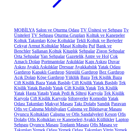
MOBİLYA
Salon ve Oturma Odası
TV Ünitesi ve Sehpası
Tv
Üniteleri
TV Sehpası
Oturma Grupları
Koltuk ve Kanepeler
Koltuk Takımları
Köşe Koltuklar
Tekli Koltuk ve Berjerler
Çekyat
Armut Koltuklar
Masaj Koltuğu
Puf
Bank ve
Benchler
Sallanan Koltuk
Kitaplık
Sehpalar
Zigon Sehpalar
Orta Sehpalar
Yan Sehpalar
Gazetelik
Antre ve Hol
Çok
Amaçlı Dolap
Portmantolar
Askılıklar
Kapı Askısı
Duvar
Askısı
Ayaklı Askılıklar
Dresuar
Ayakkabılık
Yatak Odası
Gardırop
Kapaklı Gardırop
Sürgülü Gardırop
Bez Gardırop
Açık Dolap
Köşe Gardırop
Yüklük
Baza
Tek Kişilik Baza
Çift Kişilik Baza
Yatak Başlığı
Çift Kişilik Yatak Başlığı
Tek
Kişilik Yatak Başlığı
Yatak
Çift Kişilik Yatak
Tek Kişilik
Yatak
Hasta Yatağı
Yatak Pedi & Şiltesi
Karyola
Tek Kişilik
Karyola
Çift Kişilik Karyola
Şifonyerler
Komodin
Yatak
Odası Takımları
Makyaj Masası
Takı Dolabı
Sandık
Paravan
Ofis ve Çalışma Mobilyaları
Çalışma ve Bilgisayar Masası
Oyuncu Koltukları
Çalışma ve Ofis Sandalyeleri
Keson
Ofis
Dolabı
Ofis Koltukları ve Kanepeleri
Ayaklı Küllükler
Laptop
Sehpası
Oyuncu Masası
Toplantı Masası
Ofis Masası ve
Takımları
Yemek Odası
Yemek Odası Takımları
Vitrin
Yemek