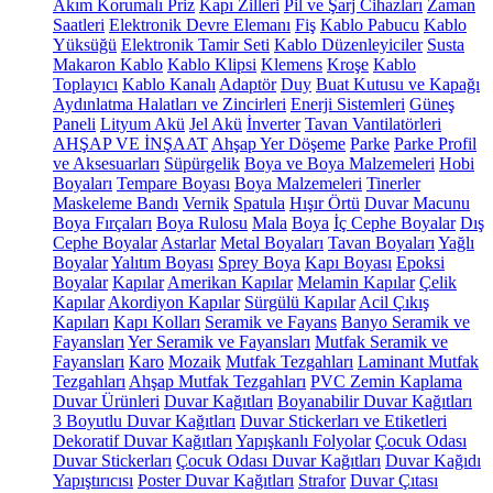
Akım Korumalı Priz
Kapı Zilleri
Pil ve Şarj Cihazları
Zaman
Saatleri
Elektronik Devre Elemanı
Fiş
Kablo Pabucu
Kablo
Yüksüğü
Elektronik Tamir Seti
Kablo Düzenleyiciler
Susta
Makaron Kablo
Kablo Klipsi
Klemens
Kroşe
Kablo
Toplayıcı
Kablo Kanalı
Adaptör
Duy
Buat Kutusu ve Kapağı
Aydınlatma Halatları ve Zincirleri
Enerji Sistemleri
Güneş
Paneli
Lityum Akü
Jel Akü
İnverter
Tavan Vantilatörleri
AHŞAP VE İNŞAAT
Ahşap Yer Döşeme
Parke
Parke Profil
ve Aksesuarları
Süpürgelik
Boya ve Boya Malzemeleri
Hobi
Boyaları
Tempare Boyası
Boya Malzemeleri
Tinerler
Maskeleme Bandı
Vernik
Spatula
Hışır Örtü
Duvar Macunu
Boya Fırçaları
Boya Rulosu
Mala
Boya
İç Cephe Boyalar
Dış
Cephe Boyalar
Astarlar
Metal Boyaları
Tavan Boyaları
Yağlı
Boyalar
Yalıtım Boyası
Sprey Boya
Kapı Boyası
Epoksi
Boyalar
Kapılar
Amerikan Kapılar
Melamin Kapılar
Çelik
Kapılar
Akordiyon Kapılar
Sürgülü Kapılar
Acil Çıkış
Kapıları
Kapı Kolları
Seramik ve Fayans
Banyo Seramik ve
Fayansları
Yer Seramik ve Fayansları
Mutfak Seramik ve
Fayansları
Karo
Mozaik
Mutfak Tezgahları
Laminant Mutfak
Tezgahları
Ahşap Mutfak Tezgahları
PVC Zemin Kaplama
Duvar Ürünleri
Duvar Kağıtları
Boyanabilir Duvar Kağıtları
3 Boyutlu Duvar Kağıtları
Duvar Stickerları ve Etiketleri
Dekoratif Duvar Kağıtları
Yapışkanlı Folyolar
Çocuk Odası
Duvar Stickerları
Çocuk Odası Duvar Kağıtları
Duvar Kağıdı
Yapıştırıcısı
Poster Duvar Kağıtları
Strafor
Duvar Çıtası