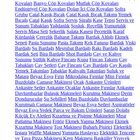
Kovaları
Banyo Çöp Kovaları
Mutfak Çöp Kovaları
Endüstriyel Çöp Kovaları
Dolap İçi Çöp Kovaları
Sofra
Grubu
Çatal,Kaşık,Bıçak
Çatal Kaşık Bıçak Takımı
Yemek
Bıçağı
Çatal
Kaşık
Sofra Servis
Sürahi
Kase
Tepsi
Servis ve
Sunum Tabakları
Yağdanlık
Sosluk, Reçellik
Yumurtalık
Servis Maşa Seti
Şekerlik
Salata Kasesi
Peçetelik
Karaf
Kürdanlık
Çerezlik
Baharat Takımı
Bardak Altlığı
Ekmek
Sepeti
Pasta Sunumu
Pasta Takımı
Kek Fanusu
Bardak
Viski
Bardağı
Su Bardağı
Meşrubat Bardağı
Rakı Bardağı
Kadeh
Bardak Seti
Bira Bardağı
Shot Bardağı
Çay ve Kahve
Sunumu
Sütlük
Kahve Fincanı
Kupa
Fincan Takımı
Çay
Tabakları
Çay Setleri
Çay Fincanı
Çay Bardağı
Çay Kaşığı
Yemek Takımları
Tabaklar
Kahvaltı Takımları
Suluk ve
Matara
Beyaz Eşya
Fırın
Mikrodalga Fırınlar
Mini Fırınlar
Buzdolabı
Çamaşır Makinesi
Ocak
Ankastre Ürünleri
Ankastre Setler
Ankastre Ocaklar
Ankastre Fırınlar
Ankastre
Davlumbazlar
Bulaşık Makineleri
Kurutma Makinesi
Derin
Dondurucular
Su Sebilleri
Mini Buzdolabı
Davlumbazlar
Kurutmalı Çamaşır Makinesi
Beyaz Eşya Setleri
Aspiratörler
Beyaz Eşya Yedek Parça ve Bakım Ürünleri
Şarap Dolabı
Küçük Ev Aletleri
Kızartma ve Pişirme Makineleri
Mısır
Patlatma Makinesi
Fritöz
Ekmek Yapma Makinesi
Ekmek
Kızartma Makinesi
Tost Makinesi
Buharlı Pişirici
Elektrikli
Izgara
Waffle Makinesi
Yumurta Haşlayıcı
Elektrikli Tencere
ve Tava
Pizza Makinesi
Krep Makinesi
Basküller
Yiyecek