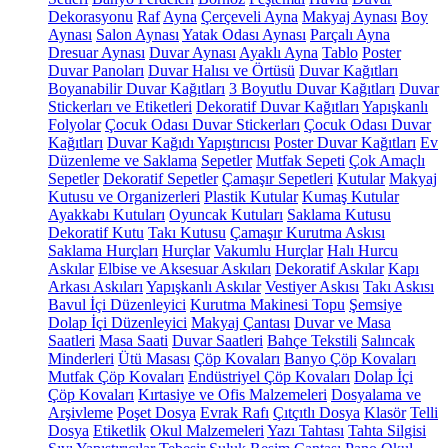
Dekorasyonu
Raf
Ayna
Çerçeveli Ayna
Makyaj Aynası
Boy
Aynası
Salon Aynası
Yatak Odası Aynası
Parçalı Ayna
Dresuar Aynası
Duvar Aynası
Ayaklı Ayna
Tablo
Poster
Duvar Panoları
Duvar Halısı ve Örtüsü
Duvar Kağıtları
Boyanabilir Duvar Kağıtları
3 Boyutlu Duvar Kağıtları
Duvar
Stickerları ve Etiketleri
Dekoratif Duvar Kağıtları
Yapışkanlı
Folyolar
Çocuk Odası Duvar Stickerları
Çocuk Odası Duvar
Kağıtları
Duvar Kağıdı Yapıştırıcısı
Poster Duvar Kağıtları
Ev
Düzenleme ve Saklama
Sepetler
Mutfak Sepeti
Çok Amaçlı
Sepetler
Dekoratif Sepetler
Çamaşır Sepetleri
Kutular
Makyaj
Kutusu ve Organizerleri
Plastik Kutular
Kumaş Kutular
Ayakkabı Kutuları
Oyuncak Kutuları
Saklama Kutusu
Dekoratif Kutu
Takı Kutusu
Çamaşır Kurutma Askısı
Saklama Hurçları
Hurçlar
Vakumlu Hurçlar
Halı Hurcu
Askılar
Elbise ve Aksesuar Askıları
Dekoratif Askılar
Kapı
Arkası Askıları
Yapışkanlı Askılar
Vestiyer Askısı
Takı Askısı
Bavul İçi Düzenleyici
Kurutma Makinesi Topu
Şemsiye
Dolap İçi Düzenleyici
Makyaj Çantası
Duvar ve Masa
Saatleri
Masa Saati
Duvar Saatleri
Bahçe Tekstili
Salıncak
Minderleri
Ütü Masası
Çöp Kovaları
Banyo Çöp Kovaları
Mutfak Çöp Kovaları
Endüstriyel Çöp Kovaları
Dolap İçi
Çöp Kovaları
Kırtasiye ve Ofis Malzemeleri
Dosyalama ve
Arşivleme
Poşet Dosya
Evrak Rafı
Çıtçıtlı Dosya
Klasör
Telli
Dosya
Etiketlik
Okul Malzemeleri
Yazı Tahtası
Tahta Silgisi