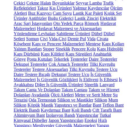
Çekici
Çekme Halatı
Boyunluklar
Seyyar Lamba
Trafik
Reflektörleri
Takoz
Kış Ürünleri
Yağmur Kaydırıcılar
Ölçüm
Aletleri
Buz Kazıyıcı
Cam Suyu
Lastik Kar Paleti
Kışlık Set
Ürünler
Antifrizler
Buğu Giderici
Lastik Zinciri
Elektrikli
Araç Şarj İstasyonları
Oto Yedek Parça
Römork
Hırdavat
Malzemeleri
Hırdavat Malzemesi ve Aksesuarları
Yönlendirme Levhaları
Sabitleme Ürünleri
Dübel
Dübel
Setleri
Somun
Çivi
Vida-Çivi
Demir Pul
Vida
Civata
Köşebent
Kapı ve Pencere Malzemeleri
Menteşe
Kapı Kolları
Yalıtım Bantları
Stoper
Sineklik
Pencere Kolu
Kapı Hidroliği
Kapı Dürbünü
Kapı Kilitleri
Kapı Sürgüleri
Anahtarlık
Gönye
Posta Kutuları
Tekerlek
Testereler
Daire Testereler
Dekupaj Testereler
Çok Amaçlı Testereler
Tilki Kuyruğu
Testereler
Testere Aksesuarları
Tilki Kuyruğu Testere Ucu
Daire Testere Bıçağı
Dekupaj Testere Ucu
İş Güvenlik
Malzemeleri
İş Güvenlik Gözlükleri
İş Eldiveni
İş Elbisesi
İş
Ayakkabısı
Diğer İş Güvenlik Ürünleri
Siperlik
Lanyard
Takım Çanta Ve Dolapları
Takım Çantası
Takım ve Hizmet
Dolapları
Avadanlık
Ölçü Aletleri
Metre ve Şerit Metre
Su
Terazisi
Oda Termostatı
Silikon ve Mastikler
Silikon
Mum
Silikon
Köpük
Mastik
Yapıştırıcı ve Bantlar
Bant
Teflon Bant
Elektrik Bandı
Kaydırmaz Bant
Koli Bandı
Çift Taraflı Bant
Alüminyum Bant
İzolasyon Bandı
Yapıştırıcılar
Tutkal
Kimyasal Dübeller
Japon Yapıştırıcıları
Epoksi
Hızlı
Yapıştırıcı
Merdivenler
Güvenlik Malzemeleri
Yangın