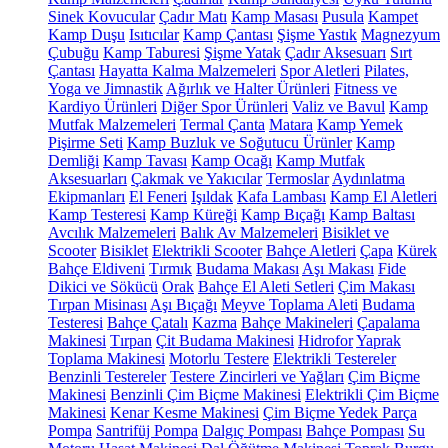
Sinek Kovucular
Çadır Matı
Kamp Masası
Pusula
Kampet
Kamp Duşu
Isıtıcılar
Kamp Çantası
Şişme Yastık
Magnezyum
Çubuğu
Kamp Taburesi
Şişme Yatak
Çadır Aksesuarı
Sırt
Çantası
Hayatta Kalma Malzemeleri
Spor Aletleri
Pilates,
Yoga ve Jimnastik
Ağırlık ve Halter Ürünleri
Fitness ve
Kardiyo Ürünleri
Diğer Spor Ürünleri
Valiz ve Bavul
Kamp
Mutfak Malzemeleri
Termal Çanta
Matara
Kamp Yemek
Pişirme Seti
Kamp Buzluk ve Soğutucu Ürünler
Kamp
Demliği
Kamp Tavası
Kamp Ocağı
Kamp Mutfak
Aksesuarları
Çakmak ve Yakıcılar
Termoslar
Aydınlatma
Ekipmanları
El Feneri
Işıldak
Kafa Lambası
Kamp El Aletleri
Kamp Testeresi
Kamp Küreği
Kamp Bıçağı
Kamp Baltası
Avcılık Malzemeleri
Balık Av Malzemeleri
Bisiklet ve
Scooter
Bisiklet
Elektrikli Scooter
Bahçe Aletleri
Çapa
Kürek
Bahçe Eldiveni
Tırmık
Budama Makası
Aşı Makası
Fide
Dikici ve Sökücü
Orak
Bahçe El Aleti Setleri
Çim Makası
Tırpan Misinası
Aşı Bıçağı
Meyve Toplama Aleti
Budama
Testeresi
Bahçe Çatalı
Kazma
Bahçe Makineleri
Çapalama
Makinesi
Tırpan
Çit Budama Makinesi
Hidrofor
Yaprak
Toplama Makinesi
Motorlu Testere
Elektrikli Testereler
Benzinli Testereler
Testere Zincirleri ve Yağları
Çim Biçme
Makinesi
Benzinli Çim Biçme Makinesi
Elektrikli Çim Biçme
Makinesi
Kenar Kesme Makinesi
Çim Biçme Yedek Parça
Pompa
Santrifüj Pompa
Dalgıç Pompası
Bahçe Pompası
Su