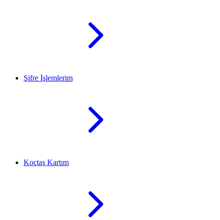
Şifre İşlemlerim
Koçtaş Kartım