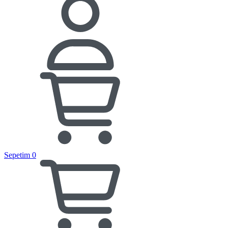
Sepetim
0