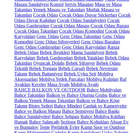
Masası Sandalyesi
Konsol
Servis Masaları
Masa ve Masa
Takımları
Yemek Masası ve Takımları
Mutfak Masası ve
Takımları
Çocuk Odası
Çocuk Odası Duvar Stickerları
Çocuk
Odası Duvar Kağıtları
Çocuk Odası Sandalyeleri
Çocuk
Odası Gardıropları
Çocuk Odası Masası
Çocuk Odası Bazası
Çocuk Odası Takımları
Çocuk Odası Komodini
Çocuk Odası
Karyolaları
Genç Odası
Genç Odası Takımları
Genç Odası
Komodini
Genç Odası Şifonyerleri
Genç Odası Bazaları
Genç Odası Gardıropları
Genç Odası Karyolaları
Ranza
Bebek Odası
Bebek Beşikleri
Mama Sandalyesi
Bebek
Karyolaları
Bebek Gardıropları
Bebek Yatakları
Bebek Odası
Takımları
Oyuncak Dolabı
Bebek Şifonyer
Bebek Odası
Tekstili
Bebek Yorganı
Bebek Çarşafı
Bebek Nevresim
Takımı
Bebek Battaniyesi
Bebek Uyku Seti
Mobilya
Aksesuarları
Mobilya Yedek Parçaları
Mobilya Kulpları
Raf
Ayakları
Keçeler
Masa Ayağı
Mobilya Ayağı
BAHÇE,BALKON VE OUTDOOR
Bahçe Mobilyaları
Bahçe Takımları
Balkon ve Bahçe Oturma Grubu
Bahçe ve
Balkon Yemek Masası Takımları
Balkon ve Bahçe Köşe
Takımı
Bistro Setleri
Bahçe Minderi
Çardak ve Kameriyeler
Bahçe ve Balkon Masası
Bahçe Şemsiyesi
Bahçe Bankı
Bahçe Sandalyeleri
Bahçe Sehpası
Bahçe Mobilya Kılıfları
Hamak
Bahçe Salıncağı
Şezlong
Bahçe Koltukları
Ahşap Ev
ve Bungalov
Tente
Prefabrik Evler
Kamp Spor ve Outdoor
Kamp Malzemeleri
Çadırlar
Kamp Sandalyesi
Uyku Tulumu