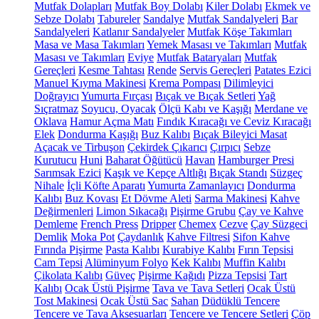
Mutfak Dolapları
Mutfak Boy Dolabı
Kiler Dolabı
Ekmek ve
Sebze Dolabı
Tabureler
Sandalye
Mutfak Sandalyeleri
Bar
Sandalyeleri
Katlanır Sandalyeler
Mutfak Köşe Takımları
Masa ve Masa Takımları
Yemek Masası ve Takımları
Mutfak
Masası ve Takımları
Eviye
Mutfak Bataryaları
Mutfak
Gereçleri
Kesme Tahtası
Rende
Servis Gereçleri
Patates Ezici
Manuel Kıyma Makinesi
Krema Pompası
Dilimleyici
Doğrayıcı
Yumurta Fırçası
Bıçak ve Bıçak Setleri
Yağ
Sıçratmaz
Soyucu, Oyacak
Ölçü Kabı ve Kaşığı
Merdane ve
Oklava
Hamur Açma Matı
Fındık Kıracağı ve Ceviz Kıracağı
Elek
Dondurma Kaşığı
Buz Kalıbı
Bıçak Bileyici Masat
Açacak ve Tirbuşon
Çekirdek Çıkarıcı
Çırpıcı
Sebze
Kurutucu
Huni
Baharat Öğütücü
Havan
Hamburger Presi
Sarımsak Ezici
Kaşık ve Kepçe Altlığı
Bıçak Standı
Süzgeç
Nihale
İçli Köfte Aparatı
Yumurta Zamanlayıcı
Dondurma
Kalıbı
Buz Kovası
Et Dövme Aleti
Sarma Makinesi
Kahve
Değirmenleri
Limon Sıkacağı
Pişirme Grubu
Çay ve Kahve
Demleme
French Press
Dripper
Chemex
Cezve
Çay Süzgeci
Demlik
Moka Pot
Çaydanlık
Kahve Filtresi
Sifon Kahve
Fırında Pişirme
Pasta Kalıbı
Kurabiye Kalıbı
Fırın Tepsisi
Cam Tepsi
Alüminyum Folyo
Kek Kalıbı
Muffin Kalıbı
Çikolata Kalıbı
Güveç
Pişirme Kağıdı
Pizza Tepsisi
Tart
Kalıbı
Ocak Üstü Pişirme
Tava ve Tava Setleri
Ocak Üstü
Tost Makinesi
Ocak Üstü Sac
Sahan
Düdüklü Tencere
Tencere ve Tava Aksesuarları
Tencere ve Tencere Setleri
Çöp