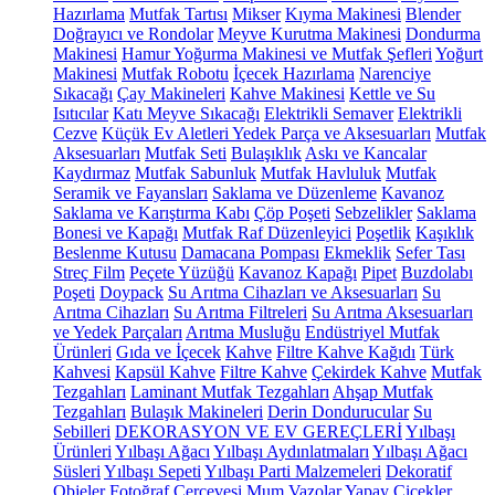
Hazırlama
Mutfak Tartısı
Mikser
Kıyma Makinesi
Blender
Doğrayıcı ve Rondolar
Meyve Kurutma Makinesi
Dondurma
Makinesi
Hamur Yoğurma Makinesi ve Mutfak Şefleri
Yoğurt
Makinesi
Mutfak Robotu
İçecek Hazırlama
Narenciye
Sıkacağı
Çay Makineleri
Kahve Makinesi
Kettle ve Su
Isıtıcılar
Katı Meyve Sıkacağı
Elektrikli Semaver
Elektrikli
Cezve
Küçük Ev Aletleri Yedek Parça ve Aksesuarları
Mutfak
Aksesuarları
Mutfak Seti
Bulaşıklık
Askı ve Kancalar
Kaydırmaz
Mutfak Sabunluk
Mutfak Havluluk
Mutfak
Seramik ve Fayansları
Saklama ve Düzenleme
Kavanoz
Saklama ve Karıştırma Kabı
Çöp Poşeti
Sebzelikler
Saklama
Bonesi ve Kapağı
Mutfak Raf Düzenleyici
Poşetlik
Kaşıklık
Beslenme Kutusu
Damacana Pompası
Ekmeklik
Sefer Tası
Streç Film
Peçete Yüzüğü
Kavanoz Kapağı
Pipet
Buzdolabı
Poşeti
Doypack
Su Arıtma Cihazları ve Aksesuarları
Su
Arıtma Cihazları
Su Arıtma Filtreleri
Su Arıtma Aksesuarları
ve Yedek Parçaları
Arıtma Musluğu
Endüstriyel Mutfak
Ürünleri
Gıda ve İçecek
Kahve
Filtre Kahve Kağıdı
Türk
Kahvesi
Kapsül Kahve
Filtre Kahve
Çekirdek Kahve
Mutfak
Tezgahları
Laminant Mutfak Tezgahları
Ahşap Mutfak
Tezgahları
Bulaşık Makineleri
Derin Dondurucular
Su
Sebilleri
DEKORASYON VE EV GEREÇLERİ
Yılbaşı
Ürünleri
Yılbaşı Ağacı
Yılbaşı Aydınlatmaları
Yılbaşı Ağacı
Süsleri
Yılbaşı Sepeti
Yılbaşı Parti Malzemeleri
Dekoratif
Objeler
Fotoğraf Çerçevesi
Mum
Vazolar
Yapay Çiçekler