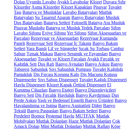
Dolap Uyumlu Lavabo
Ayaklı Lavabolar
Klozet
Duvara Sıfır
Klozetler
Asma Klozetler
Klozet Kapakları
Pisuvar
Tuvalet
Taşı
Batarya ve Musluklar
Lavabo Bataryaları
Mutfak
Bataryaları
Su Tasarruf Aparatı
Banyo Bataryaları
Musluk
Duş Bataryaları
Batarya Setleri
Fotoselli Batarya
Ara Musluk
Pisuvar Musluğu
Batarya ve Musluk Yedek Parçaları
Sifon
Lavabo Sifonu
Eviye Sifonu
Yer Sifonu
Sifon Aksesuarları ve
Parçaları
Rezervuar ve Aksesuarları
Rezervuar Kumanda
Paneli
Rezervuar Seti
Rezervuar İç Takımı
Banyo Bakım
Setleri
Yara Bandı
Lif ve Süngerler
Sıcak Su Torbası
Cımbız
Sabun
Tırnak Makası
Banyo Seramik ve Fayansları
Banyo
Aksesuarları
Tuvalet ve Klozet Fırçaları
Ayaklı Fırçalık ve
Kağıtlık Seti
Duş Rafı
Banyo Aynaları
Banyo Askısı
Banyo
Taburesi
Sabunluk
Sıvı Sabunluk Pompası
Tuvalet Kağıtlığı
Pamukluk
Diş Fırçası Koruma Kabı
Diş Macunu Kutusu
Dispenserler
Sıvı Sabun Dispenseri
Tuvalet Kağıdı Dispenseri
Havlu Dispenseri
Klozet Kapak Örtüsü Dispenseri
El
Kurutma Cihazları
Banyo Etajeri
Banyo Düzenleyicileri
Banyo Seti
Diş Fırçalık
Havluluk
Banyo Kaydırmazı
Duş
Perde Askısı
Yaşlı ve Bedensel Engelli Banyo Ürünleri
Banyo
Havalandırma ve Isıtma
Banyo Aspiratörü
Diğer
Banyo
Tekstil
Banyo Paspasları
Banyo Bakım Setleri
Banyo
Perdeleri
Bornoz
Peştemal
Havlu
MUTFAK
Mutfak
Mobilyaları
Mutfak Dolapları
Hazır Mutfak Dolapları
Çok
Amaçlı Dolap
Mini Mutfak Dolapları
Mutfak Rafları
Köşe