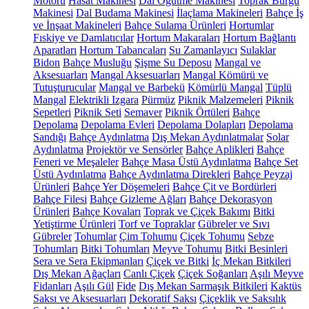
Motoru
Hasat Makinesi
Dal Öğütme Makinesi
Toprak Burgu
Makinesi
Dal Budama Makinesi
İlaçlama Makineleri
Bahçe İş
ve İnşaat Makineleri
Bahçe Sulama Ürünleri
Hortumlar
Fıskiye ve Damlatıcılar
Hortum Makaraları
Hortum Bağlantı
Aparatları
Hortum Tabancaları
Su Zamanlayıcı
Sulaklar
Bidon
Bahçe Musluğu
Şişme Su Deposu
Mangal ve
Aksesuarları
Mangal Aksesuarları
Mangal Kömürü ve
Tutuşturucular
Mangal ve Barbekü
Kömürlü Mangal
Tüplü
Mangal
Elektrikli Izgara
Pürmüz
Piknik Malzemeleri
Piknik
Sepetleri
Piknik Seti
Semaver
Piknik Örtüleri
Bahçe
Depolama
Depolama Evleri
Depolama Dolapları
Depolama
Sandığı
Bahçe Aydınlatma
Dış Mekan Aydınlatmalar
Solar
Aydınlatma
Projektör ve Sensörler
Bahçe Aplikleri
Bahçe
Feneri ve Meşaleler
Bahçe Masa Üstü Aydınlatma
Bahçe Set
Üstü Aydınlatma
Bahçe Aydınlatma Direkleri
Bahçe Peyzaj
Ürünleri
Bahçe Yer Döşemeleri
Bahçe Çit ve Bordürleri
Bahçe Filesi
Bahçe Gizleme Ağları
Bahçe Dekorasyon
Ürünleri
Bahçe Kovaları
Toprak ve Çiçek Bakımı
Bitki
Yetiştirme Ürünleri
Torf ve Topraklar
Gübreler ve Sıvı
Gübreler
Tohumlar
Çim Tohumu
Çiçek Tohumu
Sebze
Tohumları
Bitki Tohumları
Meyve Tohumu
Bitki Besinleri
Sera ve Sera Ekipmanları
Çiçek ve Bitki
İç Mekan Bitkileri
Dış Mekan Ağaçları
Canlı Çiçek
Çiçek Soğanları
Aşılı Meyve
Fidanları
Aşılı Gül
Fide
Dış Mekan Sarmaşık Bitkileri
Kaktüs
Saksı ve Aksesuarları
Dekoratif Saksı
Çiçeklik ve Saksılık