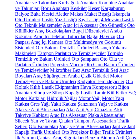
Anahtar ve Takımları
Kurbağcık Anahtarı
Kombine Anahtar
ve Takımları
Boru Anahtarı
Keskiler
Keser
Kargaburun
Balyoz
Balta
Kesici Aletler
Makas
Maket Bıçağı
Iskarpela
Oto Ürünleri
Lastik
Yaz Lastiği
Kış Lastiği
4 Mevsim Lastik
Oto Teknik Malzemeler
Araç İçi Aksesuar
Oto Güneşlik
Oto
Küllükler
Araç Buzdolapları
Bagaj Düzenleyici
Araba
Kokuları
Araç İçi Telefon Tutucular
Bagaj Havuzu
Oto
Paspası
Araç İçi Kamera
Oto Multimedya ve Görüntü
Sistemleri
Oto Bakım Temizlik Ürünleri
Basınçlı Yıkama
Makineleri
Tampon Parlatıcı ve Temizleyiciler
Torpido
Temizlik ve Bakım Ürünleri
Oto Şampuan
Oto Cila ve
Parlatıcı Ürünleri
Polyester Macun
Oto Cam Bakım Ürünleri
ve Temizleyiciler
Mikrofiber Bez
Araç Temizlik Seti
Araç
Boyaları
Araç Süpürgeleri
Araba Çizik Giderici
Motor
Temizleyici ve Bakım Ürünleri
Radyatör Temizleyiciler
Oto
Koltuk Kılıfı
Lastik Ekipmanları
Hava Kompresörü
Bijon
Anahtarı
Sibop ve Sibop Kapağı
Lastik Tamir Kiti
Kriko
Yağ
Motor Katkıları
Hidrolik Yağlar
Motor Yağı
Motor Yağı
Katkısı
Gres Yağı
Yakıt Katkısı
Şanzıman Yağı ve Katkısı
Akü ve Akü Aksesuarları
Akü
Akü Şarj Cihazları
Akü
Takviye Kablosu
Araç Dış Aksesuar
Plaka Aksesuarları
Silecek
Yan ve Tavan Çıtaları
Tampon Aksesuarları
Trafik
Setleri
Oto Brandaları
Vinç ve Vinç Aksesuarları
Jant ve Jant
Kapağı
Trafik Ürünleri
Oto Projektör
Diğer Trafik Ürünleri
İlk Yardım Çantası
Araç Sigortaları
Benzin Bidonu
Acil Çıkış