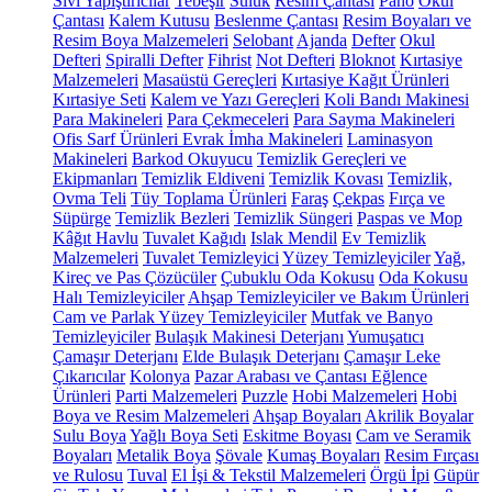
Sıvı Yapıştırıcılar
Tebeşir
Suluk
Resim Çantası
Pano
Okul
Çantası
Kalem Kutusu
Beslenme Çantası
Resim Boyaları ve
Resim Boya Malzemeleri
Selobant
Ajanda
Defter
Okul
Defteri
Spiralli Defter
Fihrist
Not Defteri
Bloknot
Kırtasiye
Malzemeleri
Masaüstü Gereçleri
Kırtasiye Kağıt Ürünleri
Kırtasiye Seti
Kalem ve Yazı Gereçleri
Koli Bandı Makinesi
Para Makineleri
Para Çekmeceleri
Para Sayma Makineleri
Ofis Sarf Ürünleri
Evrak İmha Makineleri
Laminasyon
Makineleri
Barkod Okuyucu
Temizlik Gereçleri ve
Ekipmanları
Temizlik Eldiveni
Temizlik Kovası
Temizlik,
Ovma Teli
Tüy Toplama Ürünleri
Faraş
Çekpas
Fırça ve
Süpürge
Temizlik Bezleri
Temizlik Süngeri
Paspas ve Mop
Kâğıt Havlu
Tuvalet Kağıdı
Islak Mendil
Ev Temizlik
Malzemeleri
Tuvalet Temizleyici
Yüzey Temizleyiciler
Yağ,
Kireç ve Pas Çözücüler
Çubuklu Oda Kokusu
Oda Kokusu
Halı Temizleyiciler
Ahşap Temizleyiciler ve Bakım Ürünleri
Cam ve Parlak Yüzey Temizleyiciler
Mutfak ve Banyo
Temizleyiciler
Bulaşık Makinesi Deterjanı
Yumuşatıcı
Çamaşır Deterjanı
Elde Bulaşık Deterjanı
Çamaşır Leke
Çıkarıcılar
Kolonya
Pazar Arabası ve Çantası
Eğlence
Ürünleri
Parti Malzemeleri
Puzzle
Hobi Malzemeleri
Hobi
Boya ve Resim Malzemeleri
Ahşap Boyaları
Akrilik Boyalar
Sulu Boya
Yağlı Boya Seti
Eskitme Boyası
Cam ve Seramik
Boyaları
Metalik Boya
Şövale
Kumaş Boyaları
Resim Fırçası
ve Rulosu
Tuval
El İşi & Tekstil Malzemeleri
Örgü İpi
Güpür