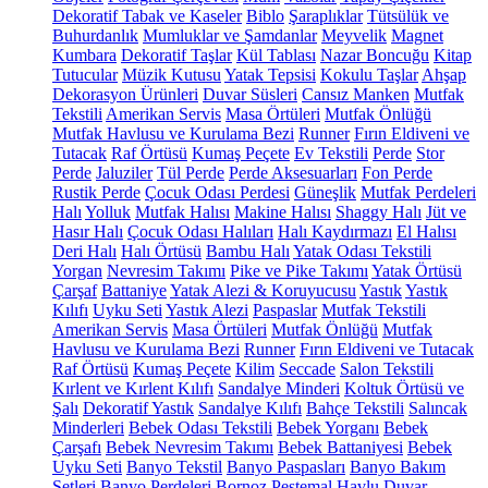
Dekoratif Tabak ve Kaseler
Biblo
Şaraplıklar
Tütsülük ve
Buhurdanlık
Mumluklar ve Şamdanlar
Meyvelik
Magnet
Kumbara
Dekoratif Taşlar
Kül Tablası
Nazar Boncuğu
Kitap
Tutucular
Müzik Kutusu
Yatak Tepsisi
Kokulu Taşlar
Ahşap
Dekorasyon Ürünleri
Duvar Süsleri
Cansız Manken
Mutfak
Tekstili
Amerikan Servis
Masa Örtüleri
Mutfak Önlüğü
Mutfak Havlusu ve Kurulama Bezi
Runner
Fırın Eldiveni ve
Tutacak
Raf Örtüsü
Kumaş Peçete
Ev Tekstili
Perde
Stor
Perde
Jaluziler
Tül Perde
Perde Aksesuarları
Fon Perde
Rustik Perde
Çocuk Odası Perdesi
Güneşlik
Mutfak Perdeleri
Halı
Yolluk
Mutfak Halısı
Makine Halısı
Shaggy Halı
Jüt ve
Hasır Halı
Çocuk Odası Halıları
Halı Kaydırmazı
El Halısı
Deri Halı
Halı Örtüsü
Bambu Halı
Yatak Odası Tekstili
Yorgan
Nevresim Takımı
Pike ve Pike Takımı
Yatak Örtüsü
Çarşaf
Battaniye
Yatak Alezi & Koruyucusu
Yastık
Yastık
Kılıfı
Uyku Seti
Yastık Alezi
Paspaslar
Mutfak Tekstili
Amerikan Servis
Masa Örtüleri
Mutfak Önlüğü
Mutfak
Havlusu ve Kurulama Bezi
Runner
Fırın Eldiveni ve Tutacak
Raf Örtüsü
Kumaş Peçete
Kilim
Seccade
Salon Tekstili
Kırlent ve Kırlent Kılıfı
Sandalye Minderi
Koltuk Örtüsü ve
Şalı
Dekoratif Yastık
Sandalye Kılıfı
Bahçe Tekstili
Salıncak
Minderleri
Bebek Odası Tekstili
Bebek Yorganı
Bebek
Çarşafı
Bebek Nevresim Takımı
Bebek Battaniyesi
Bebek
Uyku Seti
Banyo Tekstil
Banyo Paspasları
Banyo Bakım
Setleri
Banyo Perdeleri
Bornoz
Peştemal
Havlu
Duvar