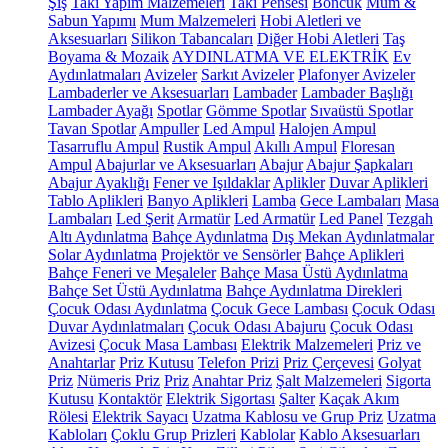
Şiş
Takı Yapım Malzemeleri
Takı Pensesi
Boncuk
Mum &
Sabun Yapımı
Mum Malzemeleri
Hobi Aletleri ve
Aksesuarları
Silikon Tabancaları
Diğer Hobi Aletleri
Taş
Boyama & Mozaik
AYDINLATMA VE ELEKTRİK
Ev
Aydınlatmaları
Avizeler
Sarkıt Avizeler
Plafonyer Avizeler
Lambaderler ve Aksesuarları
Lambader
Lambader Başlığı
Lambader Ayağı
Spotlar
Gömme Spotlar
Sıvaüstü Spotlar
Tavan Spotlar
Ampuller
Led Ampul
Halojen Ampul
Tasarruflu Ampul
Rustik Ampul
Akıllı Ampul
Floresan
Ampul
Abajurlar ve Aksesuarları
Abajur
Abajur Şapkaları
Abajur Ayaklığı
Fener ve Işıldaklar
Aplikler
Duvar Aplikleri
Tablo Aplikleri
Banyo Aplikleri
Lamba
Gece Lambaları
Masa
Lambaları
Led Şerit
Armatür
Led Armatür
Led Panel
Tezgah
Altı Aydınlatma
Bahçe Aydınlatma
Dış Mekan Aydınlatmalar
Solar Aydınlatma
Projektör ve Sensörler
Bahçe Aplikleri
Bahçe Feneri ve Meşaleler
Bahçe Masa Üstü Aydınlatma
Bahçe Set Üstü Aydınlatma
Bahçe Aydınlatma Direkleri
Çocuk Odası Aydınlatma
Çocuk Gece Lambası
Çocuk Odası
Duvar Aydınlatmaları
Çocuk Odası Abajuru
Çocuk Odası
Avizesi
Çocuk Masa Lambası
Elektrik Malzemeleri
Priz ve
Anahtarlar
Priz Kutusu
Telefon Prizi
Priz Çerçevesi
Golyat
Priz
Nümeris Priz
Priz
Anahtar Priz
Şalt Malzemeleri
Sigorta
Kutusu
Kontaktör
Elektrik Sigortası
Şalter
Kaçak Akım
Rölesi
Elektrik Sayacı
Uzatma Kablosu ve Grup Priz
Uzatma
Kabloları
Çoklu Grup Prizleri
Kablolar
Kablo Aksesuarları