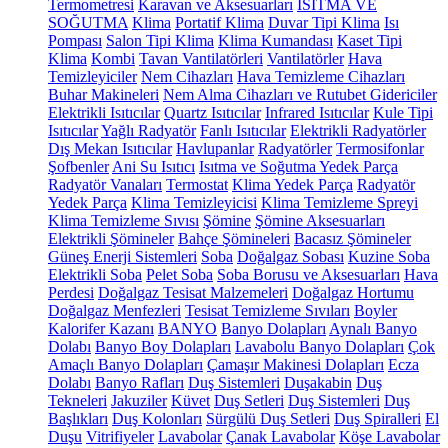
Termometresi
Karavan ve Aksesuarları
ISITMA VE
SOĞUTMA
Klima
Portatif Klima
Duvar Tipi Klima
Isı
Pompası
Salon Tipi Klima
Klima Kumandası
Kaset Tipi
Klima
Kombi
Tavan Vantilatörleri
Vantilatörler
Hava
Temizleyiciler
Nem Cihazları
Hava Temizleme Cihazları
Buhar Makineleri
Nem Alma Cihazları ve Rutubet Gidericiler
Elektrikli Isıtıcılar
Quartz Isıtıcılar
Infrared Isıtıcılar
Kule Tipi
Isıtıcılar
Yağlı Radyatör
Fanlı Isıtıcılar
Elektrikli Radyatörler
Dış Mekan Isıtıcılar
Havlupanlar
Radyatörler
Termosifonlar
Şofbenler
Ani Su Isıtıcı
Isıtma ve Soğutma Yedek Parça
Radyatör Vanaları
Termostat
Klima Yedek Parça
Radyatör
Yedek Parça
Klima Temizleyicisi
Klima Temizleme Spreyi
Klima Temizleme Sıvısı
Şömine
Şömine Aksesuarları
Elektrikli Şömineler
Bahçe Şömineleri
Bacasız Şömineler
Güneş Enerji Sistemleri
Soba
Doğalgaz Sobası
Kuzine Soba
Elektrikli Soba
Pelet Soba
Soba Borusu ve Aksesuarları
Hava
Perdesi
Doğalgaz Tesisat Malzemeleri
Doğalgaz Hortumu
Doğalgaz Menfezleri
Tesisat Temizleme Sıvıları
Boyler
Kalorifer Kazanı
BANYO
Banyo Dolapları
Aynalı Banyo
Dolabı
Banyo Boy Dolapları
Lavabolu Banyo Dolapları
Çok
Amaçlı Banyo Dolapları
Çamaşır Makinesi Dolapları
Ecza
Dolabı
Banyo Rafları
Duş Sistemleri
Duşakabin
Duş
Tekneleri
Jakuziler
Küvet
Duş Setleri
Duş Sistemleri
Duş
Başlıkları
Duş Kolonları
Sürgülü Duş Setleri
Duş Spiralleri
El
Duşu
Vitrifiyeler
Lavabolar
Çanak Lavabolar
Köşe Lavabolar