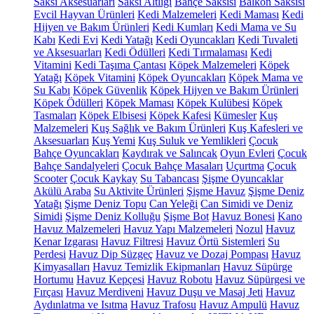
Saksı Aksesuarları
Saksı Altlığı
Bahçe Saksısı
Balkon Saksısı
Evcil Hayvan Ürünleri
Kedi Malzemeleri
Kedi Maması
Kedi
Hijyen ve Bakım Ürünleri
Kedi Kumları
Kedi Mama ve Su
Kabı
Kedi Evi
Kedi Yatağı
Kedi Oyuncakları
Kedi Tuvaleti
ve Aksesuarları
Kedi Ödülleri
Kedi Tırmalaması
Kedi
Vitamini
Kedi Taşıma Çantası
Köpek Malzemeleri
Köpek
Yatağı
Köpek Vitamini
Köpek Oyuncakları
Köpek Mama ve
Su Kabı
Köpek Güvenlik
Köpek Hijyen ve Bakım Ürünleri
Köpek Ödülleri
Köpek Maması
Köpek Kulübesi
Köpek
Tasmaları
Köpek Elbisesi
Köpek Kafesi
Kümesler
Kuş
Malzemeleri
Kuş Sağlık ve Bakım Ürünleri
Kuş Kafesleri ve
Aksesuarları
Kuş Yemi
Kuş Suluk ve Yemlikleri
Çocuk
Bahçe Oyuncakları
Kaydırak ve Salıncak
Oyun Evleri
Çocuk
Bahçe Sandalyeleri
Çocuk Bahçe Masaları
Uçurtma
Çocuk
Scooter
Çocuk Kaykay
Su Tabancası
Şişme Oyuncaklar
Akülü Araba
Su Aktivite Ürünleri
Şişme Havuz
Şişme Deniz
Yatağı
Şişme Deniz Topu
Can Yeleği
Can Simidi ve Deniz
Simidi
Şişme Deniz Kolluğu
Şişme Bot
Havuz Bonesi
Kano
Havuz Malzemeleri
Havuz Yapı Malzemeleri
Nozul
Havuz
Kenar Izgarası
Havuz Filtresi
Havuz Örtü Sistemleri
Su
Perdesi
Havuz Dip Süzgeç
Havuz ve Dozaj Pompası
Havuz
Kimyasalları
Havuz Temizlik Ekipmanları
Havuz Süpürge
Hortumu
Havuz Kepçesi
Havuz Robotu
Havuz Süpürgesi ve
Fırçası
Havuz Merdiveni
Havuz Duşu ve Masaj Jeti
Havuz
Aydınlatma ve Isıtma
Havuz Trafosu
Havuz Ampulü
Havuz