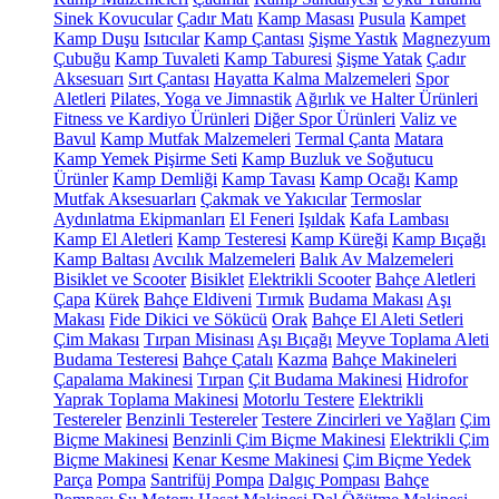
Sinek Kovucular
Çadır Matı
Kamp Masası
Pusula
Kampet
Kamp Duşu
Isıtıcılar
Kamp Çantası
Şişme Yastık
Magnezyum
Çubuğu
Kamp Tuvaleti
Kamp Taburesi
Şişme Yatak
Çadır
Aksesuarı
Sırt Çantası
Hayatta Kalma Malzemeleri
Spor
Aletleri
Pilates, Yoga ve Jimnastik
Ağırlık ve Halter Ürünleri
Fitness ve Kardiyo Ürünleri
Diğer Spor Ürünleri
Valiz ve
Bavul
Kamp Mutfak Malzemeleri
Termal Çanta
Matara
Kamp Yemek Pişirme Seti
Kamp Buzluk ve Soğutucu
Ürünler
Kamp Demliği
Kamp Tavası
Kamp Ocağı
Kamp
Mutfak Aksesuarları
Çakmak ve Yakıcılar
Termoslar
Aydınlatma Ekipmanları
El Feneri
Işıldak
Kafa Lambası
Kamp El Aletleri
Kamp Testeresi
Kamp Küreği
Kamp Bıçağı
Kamp Baltası
Avcılık Malzemeleri
Balık Av Malzemeleri
Bisiklet ve Scooter
Bisiklet
Elektrikli Scooter
Bahçe Aletleri
Çapa
Kürek
Bahçe Eldiveni
Tırmık
Budama Makası
Aşı
Makası
Fide Dikici ve Sökücü
Orak
Bahçe El Aleti Setleri
Çim Makası
Tırpan Misinası
Aşı Bıçağı
Meyve Toplama Aleti
Budama Testeresi
Bahçe Çatalı
Kazma
Bahçe Makineleri
Çapalama Makinesi
Tırpan
Çit Budama Makinesi
Hidrofor
Yaprak Toplama Makinesi
Motorlu Testere
Elektrikli
Testereler
Benzinli Testereler
Testere Zincirleri ve Yağları
Çim
Biçme Makinesi
Benzinli Çim Biçme Makinesi
Elektrikli Çim
Biçme Makinesi
Kenar Kesme Makinesi
Çim Biçme Yedek
Parça
Pompa
Santrifüj Pompa
Dalgıç Pompası
Bahçe