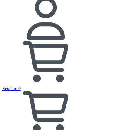
Sepetim
0