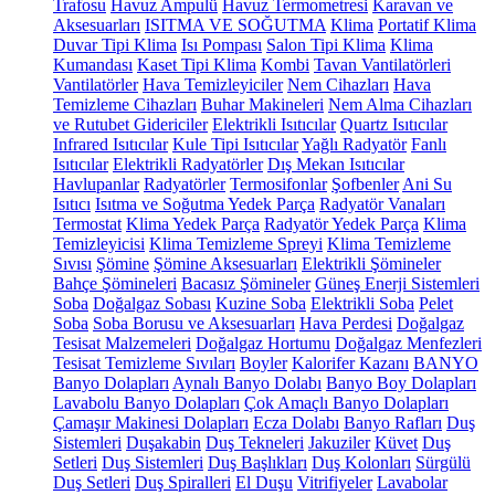
Trafosu
Havuz Ampulü
Havuz Termometresi
Karavan ve
Aksesuarları
ISITMA VE SOĞUTMA
Klima
Portatif Klima
Duvar Tipi Klima
Isı Pompası
Salon Tipi Klima
Klima
Kumandası
Kaset Tipi Klima
Kombi
Tavan Vantilatörleri
Vantilatörler
Hava Temizleyiciler
Nem Cihazları
Hava
Temizleme Cihazları
Buhar Makineleri
Nem Alma Cihazları
ve Rutubet Gidericiler
Elektrikli Isıtıcılar
Quartz Isıtıcılar
Infrared Isıtıcılar
Kule Tipi Isıtıcılar
Yağlı Radyatör
Fanlı
Isıtıcılar
Elektrikli Radyatörler
Dış Mekan Isıtıcılar
Havlupanlar
Radyatörler
Termosifonlar
Şofbenler
Ani Su
Isıtıcı
Isıtma ve Soğutma Yedek Parça
Radyatör Vanaları
Termostat
Klima Yedek Parça
Radyatör Yedek Parça
Klima
Temizleyicisi
Klima Temizleme Spreyi
Klima Temizleme
Sıvısı
Şömine
Şömine Aksesuarları
Elektrikli Şömineler
Bahçe Şömineleri
Bacasız Şömineler
Güneş Enerji Sistemleri
Soba
Doğalgaz Sobası
Kuzine Soba
Elektrikli Soba
Pelet
Soba
Soba Borusu ve Aksesuarları
Hava Perdesi
Doğalgaz
Tesisat Malzemeleri
Doğalgaz Hortumu
Doğalgaz Menfezleri
Tesisat Temizleme Sıvıları
Boyler
Kalorifer Kazanı
BANYO
Banyo Dolapları
Aynalı Banyo Dolabı
Banyo Boy Dolapları
Lavabolu Banyo Dolapları
Çok Amaçlı Banyo Dolapları
Çamaşır Makinesi Dolapları
Ecza Dolabı
Banyo Rafları
Duş
Sistemleri
Duşakabin
Duş Tekneleri
Jakuziler
Küvet
Duş
Setleri
Duş Sistemleri
Duş Başlıkları
Duş Kolonları
Sürgülü
Duş Setleri
Duş Spiralleri
El Duşu
Vitrifiyeler
Lavabolar