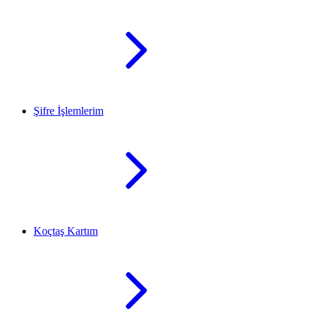
Şifre İşlemlerim
Koçtaş Kartım