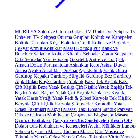
MOBİLYA
Salon ve Oturma Odası
TV Ünitesi ve Sehpası
Tv
Üniteleri
TV Sehpası
Oturma Grupları
Koltuk ve Kanepeler
Koltuk Takımları
Köşe Koltuklar
Tekli Koltuk ve Berjerler
Çekyat
Armut Koltuklar
Masaj Koltuğu
Puf
Bank ve
Benchler
Sallanan Koltuk
Kitaplık
Sehpalar
Zigon Sehpalar
Orta Sehpalar
Yan Sehpalar
Gazetelik
Antre ve Hol
Çok
Amaçlı Dolap
Portmantolar
Askılıklar
Kapı Askısı
Duvar
Askısı
Ayaklı Askılıklar
Dresuar
Ayakkabılık
Yatak Odası
Gardırop
Kapaklı Gardırop
Sürgülü Gardırop
Bez Gardırop
Açık Dolap
Köşe Gardırop
Yüklük
Baza
Tek Kişilik Baza
Çift Kişilik Baza
Yatak Başlığı
Çift Kişilik Yatak Başlığı
Tek
Kişilik Yatak Başlığı
Yatak
Çift Kişilik Yatak
Tek Kişilik
Yatak
Hasta Yatağı
Yatak Pedi & Şiltesi
Karyola
Tek Kişilik
Karyola
Çift Kişilik Karyola
Şifonyerler
Komodin
Yatak
Odası Takımları
Makyaj Masası
Takı Dolabı
Sandık
Paravan
Ofis ve Çalışma Mobilyaları
Çalışma ve Bilgisayar Masası
Oyuncu Koltukları
Çalışma ve Ofis Sandalyeleri
Keson
Ofis
Dolabı
Ofis Koltukları ve Kanepeleri
Ayaklı Küllükler
Laptop
Sehpası
Oyuncu Masası
Toplantı Masası
Ofis Masası ve
Takımları
Yemek Odası
Yemek Odası Takımları
Vitrin
Yemek