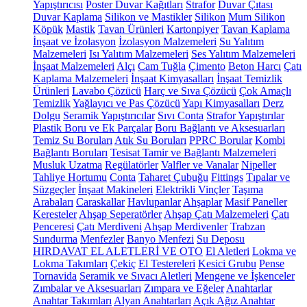
Yapıştırıcısı
Poster Duvar Kağıtları
Strafor
Duvar Çıtası
Duvar Kaplama
Silikon ve Mastikler
Silikon
Mum Silikon
Köpük
Mastik
Tavan Ürünleri
Kartonpiyer
Tavan Kaplama
İnşaat ve İzolasyon
İzolasyon Malzemeleri
Su Yalıtım
Malzemeleri
Isı Yalıtım Malzemeleri
Ses Yalıtım Malzemeleri
İnşaat Malzemeleri
Alçı
Cam Tuğla
Çimento
Beton Harcı
Çatı
Kaplama Malzemeleri
İnşaat Kimyasalları
İnşaat Temizlik
Ürünleri
Lavabo Çözücü
Harç ve Sıva Çözücü
Çok Amaçlı
Temizlik
Yağlayıcı ve Pas Çözücü
Yapı Kimyasalları
Derz
Dolgu
Seramik Yapıştırıcılar
Sıvı Conta
Strafor Yapıştırılar
Plastik Boru ve Ek Parçalar
Boru Bağlantı ve Aksesuarları
Temiz Su Boruları
Atık Su Boruları
PPRC Borular
Kombi
Bağlantı Boruları
Tesisat Tamir ve Bağlantı Malzemeleri
Musluk Uzatma
Regülatörler
Valfler ve Vanalar
Nipeller
Tahliye Hortumu
Conta
Taharet Çubuğu
Fittings
Tıpalar ve
Süzgeçler
İnşaat Makineleri
Elektrikli Vinçler
Taşıma
Arabaları
Caraskallar
Havlupanlar
Ahşaplar
Masif Paneller
Keresteler
Ahşap Seperatörler
Ahşap Çatı Malzemeleri
Çatı
Penceresi
Çatı Merdiveni
Ahşap Merdivenler
Trabzan
Sundurma
Menfezler
Banyo Menfezi
Su Deposu
HIRDAVAT EL ALETLERİ VE OTO
El Aletleri
Lokma ve
Lokma Takımları
Çekiç
El Testereleri
Kesici Grubu
Pense
Tornavida
Seramik ve Sıvacı Aletleri
Mengene ve İşkenceler
Zımbalar ve Aksesuarları
Zımpara ve Eğeler
Anahtarlar
Anahtar Takımları
Alyan Anahtarları
Açık Ağız Anahtar