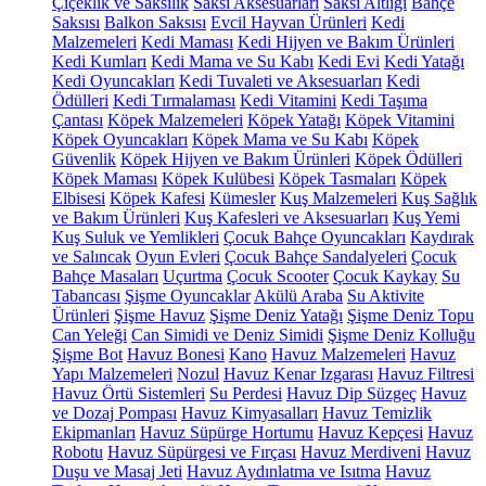
Çiçeklik ve Saksılık
Saksı Aksesuarları
Saksı Altlığı
Bahçe
Saksısı
Balkon Saksısı
Evcil Hayvan Ürünleri
Kedi
Malzemeleri
Kedi Maması
Kedi Hijyen ve Bakım Ürünleri
Kedi Kumları
Kedi Mama ve Su Kabı
Kedi Evi
Kedi Yatağı
Kedi Oyuncakları
Kedi Tuvaleti ve Aksesuarları
Kedi
Ödülleri
Kedi Tırmalaması
Kedi Vitamini
Kedi Taşıma
Çantası
Köpek Malzemeleri
Köpek Yatağı
Köpek Vitamini
Köpek Oyuncakları
Köpek Mama ve Su Kabı
Köpek
Güvenlik
Köpek Hijyen ve Bakım Ürünleri
Köpek Ödülleri
Köpek Maması
Köpek Kulübesi
Köpek Tasmaları
Köpek
Elbisesi
Köpek Kafesi
Kümesler
Kuş Malzemeleri
Kuş Sağlık
ve Bakım Ürünleri
Kuş Kafesleri ve Aksesuarları
Kuş Yemi
Kuş Suluk ve Yemlikleri
Çocuk Bahçe Oyuncakları
Kaydırak
ve Salıncak
Oyun Evleri
Çocuk Bahçe Sandalyeleri
Çocuk
Bahçe Masaları
Uçurtma
Çocuk Scooter
Çocuk Kaykay
Su
Tabancası
Şişme Oyuncaklar
Akülü Araba
Su Aktivite
Ürünleri
Şişme Havuz
Şişme Deniz Yatağı
Şişme Deniz Topu
Can Yeleği
Can Simidi ve Deniz Simidi
Şişme Deniz Kolluğu
Şişme Bot
Havuz Bonesi
Kano
Havuz Malzemeleri
Havuz
Yapı Malzemeleri
Nozul
Havuz Kenar Izgarası
Havuz Filtresi
Havuz Örtü Sistemleri
Su Perdesi
Havuz Dip Süzgeç
Havuz
ve Dozaj Pompası
Havuz Kimyasalları
Havuz Temizlik
Ekipmanları
Havuz Süpürge Hortumu
Havuz Kepçesi
Havuz
Robotu
Havuz Süpürgesi ve Fırçası
Havuz Merdiveni
Havuz
Duşu ve Masaj Jeti
Havuz Aydınlatma ve Isıtma
Havuz