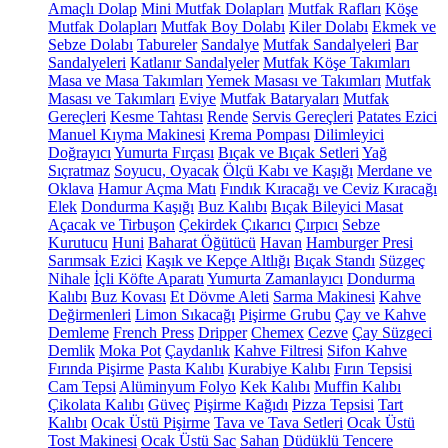
Amaçlı Dolap
Mini Mutfak Dolapları
Mutfak Rafları
Köşe
Mutfak Dolapları
Mutfak Boy Dolabı
Kiler Dolabı
Ekmek ve
Sebze Dolabı
Tabureler
Sandalye
Mutfak Sandalyeleri
Bar
Sandalyeleri
Katlanır Sandalyeler
Mutfak Köşe Takımları
Masa ve Masa Takımları
Yemek Masası ve Takımları
Mutfak
Masası ve Takımları
Eviye
Mutfak Bataryaları
Mutfak
Gereçleri
Kesme Tahtası
Rende
Servis Gereçleri
Patates Ezici
Manuel Kıyma Makinesi
Krema Pompası
Dilimleyici
Doğrayıcı
Yumurta Fırçası
Bıçak ve Bıçak Setleri
Yağ
Sıçratmaz
Soyucu, Oyacak
Ölçü Kabı ve Kaşığı
Merdane ve
Oklava
Hamur Açma Matı
Fındık Kıracağı ve Ceviz Kıracağı
Elek
Dondurma Kaşığı
Buz Kalıbı
Bıçak Bileyici Masat
Açacak ve Tirbuşon
Çekirdek Çıkarıcı
Çırpıcı
Sebze
Kurutucu
Huni
Baharat Öğütücü
Havan
Hamburger Presi
Sarımsak Ezici
Kaşık ve Kepçe Altlığı
Bıçak Standı
Süzgeç
Nihale
İçli Köfte Aparatı
Yumurta Zamanlayıcı
Dondurma
Kalıbı
Buz Kovası
Et Dövme Aleti
Sarma Makinesi
Kahve
Değirmenleri
Limon Sıkacağı
Pişirme Grubu
Çay ve Kahve
Demleme
French Press
Dripper
Chemex
Cezve
Çay Süzgeci
Demlik
Moka Pot
Çaydanlık
Kahve Filtresi
Sifon Kahve
Fırında Pişirme
Pasta Kalıbı
Kurabiye Kalıbı
Fırın Tepsisi
Cam Tepsi
Alüminyum Folyo
Kek Kalıbı
Muffin Kalıbı
Çikolata Kalıbı
Güveç
Pişirme Kağıdı
Pizza Tepsisi
Tart
Kalıbı
Ocak Üstü Pişirme
Tava ve Tava Setleri
Ocak Üstü
Tost Makinesi
Ocak Üstü Sac
Sahan
Düdüklü Tencere