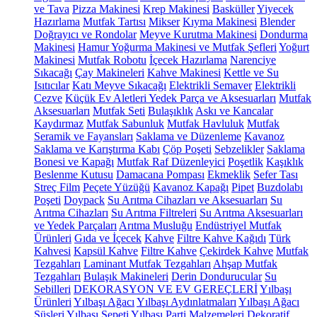
ve Tava
Pizza Makinesi
Krep Makinesi
Basküller
Yiyecek
Hazırlama
Mutfak Tartısı
Mikser
Kıyma Makinesi
Blender
Doğrayıcı ve Rondolar
Meyve Kurutma Makinesi
Dondurma
Makinesi
Hamur Yoğurma Makinesi ve Mutfak Şefleri
Yoğurt
Makinesi
Mutfak Robotu
İçecek Hazırlama
Narenciye
Sıkacağı
Çay Makineleri
Kahve Makinesi
Kettle ve Su
Isıtıcılar
Katı Meyve Sıkacağı
Elektrikli Semaver
Elektrikli
Cezve
Küçük Ev Aletleri Yedek Parça ve Aksesuarları
Mutfak
Aksesuarları
Mutfak Seti
Bulaşıklık
Askı ve Kancalar
Kaydırmaz
Mutfak Sabunluk
Mutfak Havluluk
Mutfak
Seramik ve Fayansları
Saklama ve Düzenleme
Kavanoz
Saklama ve Karıştırma Kabı
Çöp Poşeti
Sebzelikler
Saklama
Bonesi ve Kapağı
Mutfak Raf Düzenleyici
Poşetlik
Kaşıklık
Beslenme Kutusu
Damacana Pompası
Ekmeklik
Sefer Tası
Streç Film
Peçete Yüzüğü
Kavanoz Kapağı
Pipet
Buzdolabı
Poşeti
Doypack
Su Arıtma Cihazları ve Aksesuarları
Su
Arıtma Cihazları
Su Arıtma Filtreleri
Su Arıtma Aksesuarları
ve Yedek Parçaları
Arıtma Musluğu
Endüstriyel Mutfak
Ürünleri
Gıda ve İçecek
Kahve
Filtre Kahve Kağıdı
Türk
Kahvesi
Kapsül Kahve
Filtre Kahve
Çekirdek Kahve
Mutfak
Tezgahları
Laminant Mutfak Tezgahları
Ahşap Mutfak
Tezgahları
Bulaşık Makineleri
Derin Dondurucular
Su
Sebilleri
DEKORASYON VE EV GEREÇLERİ
Yılbaşı
Ürünleri
Yılbaşı Ağacı
Yılbaşı Aydınlatmaları
Yılbaşı Ağacı
Süsleri
Yılbaşı Sepeti
Yılbaşı Parti Malzemeleri
Dekoratif