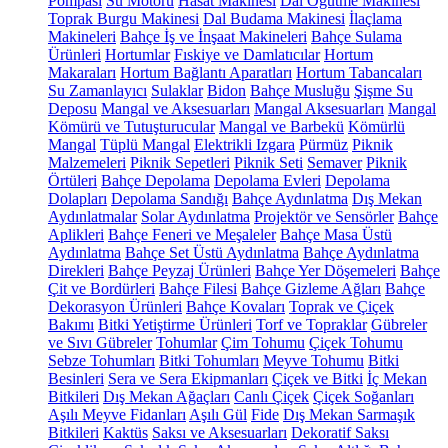
Pompası
Su Motoru
Hasat Makinesi
Dal Öğütme Makinesi
Toprak Burgu Makinesi
Dal Budama Makinesi
İlaçlama
Makineleri
Bahçe İş ve İnşaat Makineleri
Bahçe Sulama
Ürünleri
Hortumlar
Fıskiye ve Damlatıcılar
Hortum
Makaraları
Hortum Bağlantı Aparatları
Hortum Tabancaları
Su Zamanlayıcı
Sulaklar
Bidon
Bahçe Musluğu
Şişme Su
Deposu
Mangal ve Aksesuarları
Mangal Aksesuarları
Mangal
Kömürü ve Tutuşturucular
Mangal ve Barbekü
Kömürlü
Mangal
Tüplü Mangal
Elektrikli Izgara
Pürmüz
Piknik
Malzemeleri
Piknik Sepetleri
Piknik Seti
Semaver
Piknik
Örtüleri
Bahçe Depolama
Depolama Evleri
Depolama
Dolapları
Depolama Sandığı
Bahçe Aydınlatma
Dış Mekan
Aydınlatmalar
Solar Aydınlatma
Projektör ve Sensörler
Bahçe
Aplikleri
Bahçe Feneri ve Meşaleler
Bahçe Masa Üstü
Aydınlatma
Bahçe Set Üstü Aydınlatma
Bahçe Aydınlatma
Direkleri
Bahçe Peyzaj Ürünleri
Bahçe Yer Döşemeleri
Bahçe
Çit ve Bordürleri
Bahçe Filesi
Bahçe Gizleme Ağları
Bahçe
Dekorasyon Ürünleri
Bahçe Kovaları
Toprak ve Çiçek
Bakımı
Bitki Yetiştirme Ürünleri
Torf ve Topraklar
Gübreler
ve Sıvı Gübreler
Tohumlar
Çim Tohumu
Çiçek Tohumu
Sebze Tohumları
Bitki Tohumları
Meyve Tohumu
Bitki
Besinleri
Sera ve Sera Ekipmanları
Çiçek ve Bitki
İç Mekan
Bitkileri
Dış Mekan Ağaçları
Canlı Çiçek
Çiçek Soğanları
Aşılı Meyve Fidanları
Aşılı Gül
Fide
Dış Mekan Sarmaşık
Bitkileri
Kaktüs
Saksı ve Aksesuarları
Dekoratif Saksı