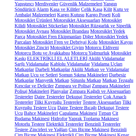
Yapıştırıcı
Merdivenler
Güvenlik Malzemeleri
Yangın
Söndürücü
Alarm
Kasa ve Kilitler
Çelik Kasa
Kilit
Kutu ve
Ambalaj Malzemeleri
Kargo Kutusu
Kargo Poşeti
Koli
Motosiklet Ürünleri
Motorsiklet Aksesuarları
Motosiklet
Kilidi
Motosiklet Stickerları
Motosiklet Rüzgarlık ve Siperlik
Motosiklet Aynası
Motosiklet Brandası
Motorsiklet Yedek
Parça
Motosiklet Fren Ekipmanları
Diğer Motosiklet Yedek
Parçaları
Motosiklet Fren ve Debriyaj Kolu
Motosiklet Kayışı
Motosiklet Zinciri
Motosiklet Giyim
Motorcu Eldiveni
Motorcu Botu ve Ayakkabısı
Motorcu Yağmurluk
Motosiklet
Kaskı
ELEKTRİKLİ EL ALETLERİ
Akülü Vidalamalar
Şarjlı Vidalamalar
Kablolu Vidalamalar
Vidalama Uçları
Matkaplar
Darbeli Matkaplar
Akülü Matkap ve Vidalamalar
Matkap Ucu ve Setleri
Somun Sıkma Makineleri
Darbesiz
Matkaplar
Manyetik Matkap
Sütunlu Matkap
Matkap Tezgahı
Kırıcılar ve Deliciler
Zımpara ve Polisaj
Zımpara Makineleri
Polisaj Makineleri
Planyalar
Zımpara Kağıdı ve Aksesuarları
Testereler
Daire Testereler
Dekupaj Testereler
Çok Amaçlı
Testereler
Tilki Kuyruğu Testereler
Testere Aksesuarları
Tilki
Kuyruğu Testere Ucu
Daire Testere Bıçağı
Dekupaj Testere
Ucu
Bahçe Makineleri
Çapalama Makinesi
Tırpan
Çit
Budama Makinesi
Hidrofor
Yaprak Toplama Makinesi
Motorlu Testere
Elektrikli Testereler
Benzinli Testereler
Testere Zincirleri ve Yağları
Çim Biçme Makinesi
Benzinli
Çim Biçme Makinesi
Elektrikli Çim Biçme Makinesi
Kenar