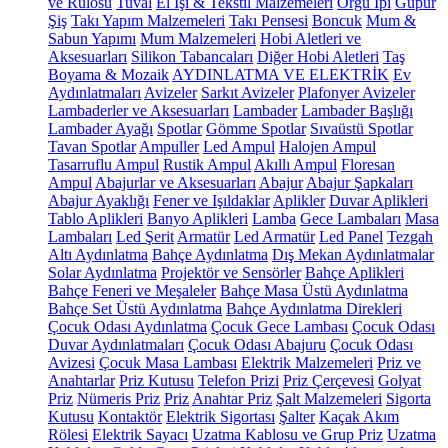
ve Rulosu
Tuval
El İşi & Tekstil Malzemeleri
Örgü İpi
Güpür
Şiş
Takı Yapım Malzemeleri
Takı Pensesi
Boncuk
Mum &
Sabun Yapımı
Mum Malzemeleri
Hobi Aletleri ve
Aksesuarları
Silikon Tabancaları
Diğer Hobi Aletleri
Taş
Boyama & Mozaik
AYDINLATMA VE ELEKTRİK
Ev
Aydınlatmaları
Avizeler
Sarkıt Avizeler
Plafonyer Avizeler
Lambaderler ve Aksesuarları
Lambader
Lambader Başlığı
Lambader Ayağı
Spotlar
Gömme Spotlar
Sıvaüstü Spotlar
Tavan Spotlar
Ampuller
Led Ampul
Halojen Ampul
Tasarruflu Ampul
Rustik Ampul
Akıllı Ampul
Floresan
Ampul
Abajurlar ve Aksesuarları
Abajur
Abajur Şapkaları
Abajur Ayaklığı
Fener ve Işıldaklar
Aplikler
Duvar Aplikleri
Tablo Aplikleri
Banyo Aplikleri
Lamba
Gece Lambaları
Masa
Lambaları
Led Şerit
Armatür
Led Armatür
Led Panel
Tezgah
Altı Aydınlatma
Bahçe Aydınlatma
Dış Mekan Aydınlatmalar
Solar Aydınlatma
Projektör ve Sensörler
Bahçe Aplikleri
Bahçe Feneri ve Meşaleler
Bahçe Masa Üstü Aydınlatma
Bahçe Set Üstü Aydınlatma
Bahçe Aydınlatma Direkleri
Çocuk Odası Aydınlatma
Çocuk Gece Lambası
Çocuk Odası
Duvar Aydınlatmaları
Çocuk Odası Abajuru
Çocuk Odası
Avizesi
Çocuk Masa Lambası
Elektrik Malzemeleri
Priz ve
Anahtarlar
Priz Kutusu
Telefon Prizi
Priz Çerçevesi
Golyat
Priz
Nümeris Priz
Priz
Anahtar Priz
Şalt Malzemeleri
Sigorta
Kutusu
Kontaktör
Elektrik Sigortası
Şalter
Kaçak Akım
Rölesi
Elektrik Sayacı
Uzatma Kablosu ve Grup Priz
Uzatma