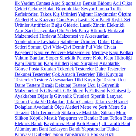
İlk Yardım Çantası
Araç Sigortaları
Benzin Bidonu
Acil Çıkış
Çekici
Çekme Halatı
Boyunluklar
Seyyar Lamba
Trafik
Reflektörleri
Takoz
Kış Ürünleri
Yağmur Kaydırıcılar
Ölçüm
Aletleri
Buz Kazıyıcı
Cam Suyu
Lastik Kar Paleti
Kışlık Set
Ürünler
Antifrizler
Buğu Giderici
Lastik Zinciri
Elektrikli
Araç Şarj İstasyonları
Oto Yedek Parça
Römork
Hırdavat
Malzemeleri
Hırdavat Malzemesi ve Aksesuarları
Yönlendirme Levhaları
Sabitleme Ürünleri
Dübel
Dübel
Setleri
Somun
Çivi
Vida-Çivi
Demir Pul
Vida
Civata
Köşebent
Kapı ve Pencere Malzemeleri
Menteşe
Kapı Kolları
Yalıtım Bantları
Stoper
Sineklik
Pencere Kolu
Kapı Hidroliği
Kapı Dürbünü
Kapı Kilitleri
Kapı Sürgüleri
Anahtarlık
Gönye
Posta Kutuları
Tekerlek
Testereler
Daire Testereler
Dekupaj Testereler
Çok Amaçlı Testereler
Tilki Kuyruğu
Testereler
Testere Aksesuarları
Tilki Kuyruğu Testere Ucu
Daire Testere Bıçağı
Dekupaj Testere Ucu
İş Güvenlik
Malzemeleri
İş Güvenlik Gözlükleri
İş Eldiveni
İş Elbisesi
İş
Ayakkabısı
Diğer İş Güvenlik Ürünleri
Siperlik
Lanyard
Takım Çanta Ve Dolapları
Takım Çantası
Takım ve Hizmet
Dolapları
Avadanlık
Ölçü Aletleri
Metre ve Şerit Metre
Su
Terazisi
Oda Termostatı
Silikon ve Mastikler
Silikon
Mum
Silikon
Köpük
Mastik
Yapıştırıcı ve Bantlar
Bant
Teflon Bant
Elektrik Bandı
Kaydırmaz Bant
Koli Bandı
Çift Taraflı Bant
Alüminyum Bant
İzolasyon Bandı
Yapıştırıcılar
Tutkal
Kimyasal Dübeller
Japon Yapıştırıcıları
Epoksi
Hızlı