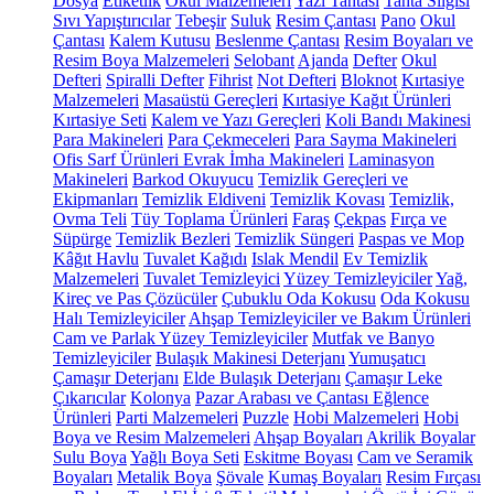
Dosya
Etiketlik
Okul Malzemeleri
Yazı Tahtası
Tahta Silgisi
Sıvı Yapıştırıcılar
Tebeşir
Suluk
Resim Çantası
Pano
Okul
Çantası
Kalem Kutusu
Beslenme Çantası
Resim Boyaları ve
Resim Boya Malzemeleri
Selobant
Ajanda
Defter
Okul
Defteri
Spiralli Defter
Fihrist
Not Defteri
Bloknot
Kırtasiye
Malzemeleri
Masaüstü Gereçleri
Kırtasiye Kağıt Ürünleri
Kırtasiye Seti
Kalem ve Yazı Gereçleri
Koli Bandı Makinesi
Para Makineleri
Para Çekmeceleri
Para Sayma Makineleri
Ofis Sarf Ürünleri
Evrak İmha Makineleri
Laminasyon
Makineleri
Barkod Okuyucu
Temizlik Gereçleri ve
Ekipmanları
Temizlik Eldiveni
Temizlik Kovası
Temizlik,
Ovma Teli
Tüy Toplama Ürünleri
Faraş
Çekpas
Fırça ve
Süpürge
Temizlik Bezleri
Temizlik Süngeri
Paspas ve Mop
Kâğıt Havlu
Tuvalet Kağıdı
Islak Mendil
Ev Temizlik
Malzemeleri
Tuvalet Temizleyici
Yüzey Temizleyiciler
Yağ,
Kireç ve Pas Çözücüler
Çubuklu Oda Kokusu
Oda Kokusu
Halı Temizleyiciler
Ahşap Temizleyiciler ve Bakım Ürünleri
Cam ve Parlak Yüzey Temizleyiciler
Mutfak ve Banyo
Temizleyiciler
Bulaşık Makinesi Deterjanı
Yumuşatıcı
Çamaşır Deterjanı
Elde Bulaşık Deterjanı
Çamaşır Leke
Çıkarıcılar
Kolonya
Pazar Arabası ve Çantası
Eğlence
Ürünleri
Parti Malzemeleri
Puzzle
Hobi Malzemeleri
Hobi
Boya ve Resim Malzemeleri
Ahşap Boyaları
Akrilik Boyalar
Sulu Boya
Yağlı Boya Seti
Eskitme Boyası
Cam ve Seramik
Boyaları
Metalik Boya
Şövale
Kumaş Boyaları
Resim Fırçası