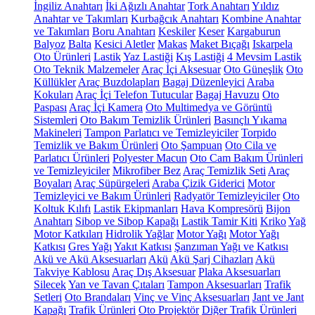
İngiliz Anahtarı
İki Ağızlı Anahtar
Tork Anahtarı
Yıldız
Anahtar ve Takımları
Kurbağcık Anahtarı
Kombine Anahtar
ve Takımları
Boru Anahtarı
Keskiler
Keser
Kargaburun
Balyoz
Balta
Kesici Aletler
Makas
Maket Bıçağı
Iskarpela
Oto Ürünleri
Lastik
Yaz Lastiği
Kış Lastiği
4 Mevsim Lastik
Oto Teknik Malzemeler
Araç İçi Aksesuar
Oto Güneşlik
Oto
Küllükler
Araç Buzdolapları
Bagaj Düzenleyici
Araba
Kokuları
Araç İçi Telefon Tutucular
Bagaj Havuzu
Oto
Paspası
Araç İçi Kamera
Oto Multimedya ve Görüntü
Sistemleri
Oto Bakım Temizlik Ürünleri
Basınçlı Yıkama
Makineleri
Tampon Parlatıcı ve Temizleyiciler
Torpido
Temizlik ve Bakım Ürünleri
Oto Şampuan
Oto Cila ve
Parlatıcı Ürünleri
Polyester Macun
Oto Cam Bakım Ürünleri
ve Temizleyiciler
Mikrofiber Bez
Araç Temizlik Seti
Araç
Boyaları
Araç Süpürgeleri
Araba Çizik Giderici
Motor
Temizleyici ve Bakım Ürünleri
Radyatör Temizleyiciler
Oto
Koltuk Kılıfı
Lastik Ekipmanları
Hava Kompresörü
Bijon
Anahtarı
Sibop ve Sibop Kapağı
Lastik Tamir Kiti
Kriko
Yağ
Motor Katkıları
Hidrolik Yağlar
Motor Yağı
Motor Yağı
Katkısı
Gres Yağı
Yakıt Katkısı
Şanzıman Yağı ve Katkısı
Akü ve Akü Aksesuarları
Akü
Akü Şarj Cihazları
Akü
Takviye Kablosu
Araç Dış Aksesuar
Plaka Aksesuarları
Silecek
Yan ve Tavan Çıtaları
Tampon Aksesuarları
Trafik
Setleri
Oto Brandaları
Vinç ve Vinç Aksesuarları
Jant ve Jant
Kapağı
Trafik Ürünleri
Oto Projektör
Diğer Trafik Ürünleri