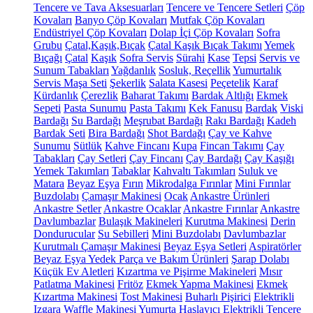
Tencere ve Tava Aksesuarları
Tencere ve Tencere Setleri
Çöp
Kovaları
Banyo Çöp Kovaları
Mutfak Çöp Kovaları
Endüstriyel Çöp Kovaları
Dolap İçi Çöp Kovaları
Sofra
Grubu
Çatal,Kaşık,Bıçak
Çatal Kaşık Bıçak Takımı
Yemek
Bıçağı
Çatal
Kaşık
Sofra Servis
Sürahi
Kase
Tepsi
Servis ve
Sunum Tabakları
Yağdanlık
Sosluk, Reçellik
Yumurtalık
Servis Maşa Seti
Şekerlik
Salata Kasesi
Peçetelik
Karaf
Kürdanlık
Çerezlik
Baharat Takımı
Bardak Altlığı
Ekmek
Sepeti
Pasta Sunumu
Pasta Takımı
Kek Fanusu
Bardak
Viski
Bardağı
Su Bardağı
Meşrubat Bardağı
Rakı Bardağı
Kadeh
Bardak Seti
Bira Bardağı
Shot Bardağı
Çay ve Kahve
Sunumu
Sütlük
Kahve Fincanı
Kupa
Fincan Takımı
Çay
Tabakları
Çay Setleri
Çay Fincanı
Çay Bardağı
Çay Kaşığı
Yemek Takımları
Tabaklar
Kahvaltı Takımları
Suluk ve
Matara
Beyaz Eşya
Fırın
Mikrodalga Fırınlar
Mini Fırınlar
Buzdolabı
Çamaşır Makinesi
Ocak
Ankastre Ürünleri
Ankastre Setler
Ankastre Ocaklar
Ankastre Fırınlar
Ankastre
Davlumbazlar
Bulaşık Makineleri
Kurutma Makinesi
Derin
Dondurucular
Su Sebilleri
Mini Buzdolabı
Davlumbazlar
Kurutmalı Çamaşır Makinesi
Beyaz Eşya Setleri
Aspiratörler
Beyaz Eşya Yedek Parça ve Bakım Ürünleri
Şarap Dolabı
Küçük Ev Aletleri
Kızartma ve Pişirme Makineleri
Mısır
Patlatma Makinesi
Fritöz
Ekmek Yapma Makinesi
Ekmek
Kızartma Makinesi
Tost Makinesi
Buharlı Pişirici
Elektrikli
Izgara
Waffle Makinesi
Yumurta Haşlayıcı
Elektrikli Tencere