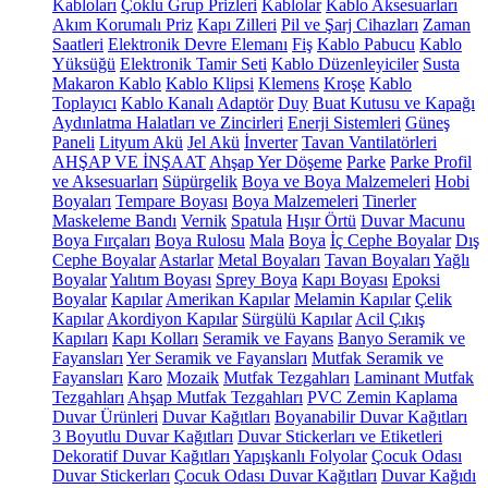
Kabloları
Çoklu Grup Prizleri
Kablolar
Kablo Aksesuarları
Akım Korumalı Priz
Kapı Zilleri
Pil ve Şarj Cihazları
Zaman
Saatleri
Elektronik Devre Elemanı
Fiş
Kablo Pabucu
Kablo
Yüksüğü
Elektronik Tamir Seti
Kablo Düzenleyiciler
Susta
Makaron Kablo
Kablo Klipsi
Klemens
Kroşe
Kablo
Toplayıcı
Kablo Kanalı
Adaptör
Duy
Buat Kutusu ve Kapağı
Aydınlatma Halatları ve Zincirleri
Enerji Sistemleri
Güneş
Paneli
Lityum Akü
Jel Akü
İnverter
Tavan Vantilatörleri
AHŞAP VE İNŞAAT
Ahşap Yer Döşeme
Parke
Parke Profil
ve Aksesuarları
Süpürgelik
Boya ve Boya Malzemeleri
Hobi
Boyaları
Tempare Boyası
Boya Malzemeleri
Tinerler
Maskeleme Bandı
Vernik
Spatula
Hışır Örtü
Duvar Macunu
Boya Fırçaları
Boya Rulosu
Mala
Boya
İç Cephe Boyalar
Dış
Cephe Boyalar
Astarlar
Metal Boyaları
Tavan Boyaları
Yağlı
Boyalar
Yalıtım Boyası
Sprey Boya
Kapı Boyası
Epoksi
Boyalar
Kapılar
Amerikan Kapılar
Melamin Kapılar
Çelik
Kapılar
Akordiyon Kapılar
Sürgülü Kapılar
Acil Çıkış
Kapıları
Kapı Kolları
Seramik ve Fayans
Banyo Seramik ve
Fayansları
Yer Seramik ve Fayansları
Mutfak Seramik ve
Fayansları
Karo
Mozaik
Mutfak Tezgahları
Laminant Mutfak
Tezgahları
Ahşap Mutfak Tezgahları
PVC Zemin Kaplama
Duvar Ürünleri
Duvar Kağıtları
Boyanabilir Duvar Kağıtları
3 Boyutlu Duvar Kağıtları
Duvar Stickerları ve Etiketleri
Dekoratif Duvar Kağıtları
Yapışkanlı Folyolar
Çocuk Odası
Duvar Stickerları
Çocuk Odası Duvar Kağıtları
Duvar Kağıdı