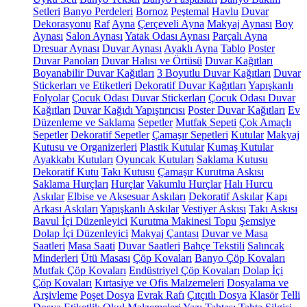
Setleri
Banyo Perdeleri
Bornoz
Peştemal
Havlu
Duvar
Dekorasyonu
Raf
Ayna
Çerçeveli Ayna
Makyaj Aynası
Boy
Aynası
Salon Aynası
Yatak Odası Aynası
Parçalı Ayna
Dresuar Aynası
Duvar Aynası
Ayaklı Ayna
Tablo
Poster
Duvar Panoları
Duvar Halısı ve Örtüsü
Duvar Kağıtları
Boyanabilir Duvar Kağıtları
3 Boyutlu Duvar Kağıtları
Duvar
Stickerları ve Etiketleri
Dekoratif Duvar Kağıtları
Yapışkanlı
Folyolar
Çocuk Odası Duvar Stickerları
Çocuk Odası Duvar
Kağıtları
Duvar Kağıdı Yapıştırıcısı
Poster Duvar Kağıtları
Ev
Düzenleme ve Saklama
Sepetler
Mutfak Sepeti
Çok Amaçlı
Sepetler
Dekoratif Sepetler
Çamaşır Sepetleri
Kutular
Makyaj
Kutusu ve Organizerleri
Plastik Kutular
Kumaş Kutular
Ayakkabı Kutuları
Oyuncak Kutuları
Saklama Kutusu
Dekoratif Kutu
Takı Kutusu
Çamaşır Kurutma Askısı
Saklama Hurçları
Hurçlar
Vakumlu Hurçlar
Halı Hurcu
Askılar
Elbise ve Aksesuar Askıları
Dekoratif Askılar
Kapı
Arkası Askıları
Yapışkanlı Askılar
Vestiyer Askısı
Takı Askısı
Bavul İçi Düzenleyici
Kurutma Makinesi Topu
Şemsiye
Dolap İçi Düzenleyici
Makyaj Çantası
Duvar ve Masa
Saatleri
Masa Saati
Duvar Saatleri
Bahçe Tekstili
Salıncak
Minderleri
Ütü Masası
Çöp Kovaları
Banyo Çöp Kovaları
Mutfak Çöp Kovaları
Endüstriyel Çöp Kovaları
Dolap İçi
Çöp Kovaları
Kırtasiye ve Ofis Malzemeleri
Dosyalama ve
Arşivleme
Poşet Dosya
Evrak Rafı
Çıtçıtlı Dosya
Klasör
Telli