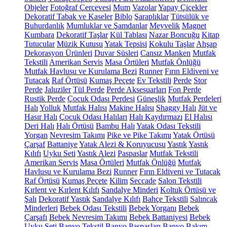
Objeler
Fotoğraf Çerçevesi
Mum
Vazolar
Yapay Çiçekler
Dekoratif Tabak ve Kaseler
Biblo
Şaraplıklar
Tütsülük ve
Buhurdanlık
Mumluklar ve Şamdanlar
Meyvelik
Magnet
Kumbara
Dekoratif Taşlar
Kül Tablası
Nazar Boncuğu
Kitap
Tutucular
Müzik Kutusu
Yatak Tepsisi
Kokulu Taşlar
Ahşap
Dekorasyon Ürünleri
Duvar Süsleri
Cansız Manken
Mutfak
Tekstili
Amerikan Servis
Masa Örtüleri
Mutfak Önlüğü
Mutfak Havlusu ve Kurulama Bezi
Runner
Fırın Eldiveni ve
Tutacak
Raf Örtüsü
Kumaş Peçete
Ev Tekstili
Perde
Stor
Perde
Jaluziler
Tül Perde
Perde Aksesuarları
Fon Perde
Rustik Perde
Çocuk Odası Perdesi
Güneşlik
Mutfak Perdeleri
Halı
Yolluk
Mutfak Halısı
Makine Halısı
Shaggy Halı
Jüt ve
Hasır Halı
Çocuk Odası Halıları
Halı Kaydırmazı
El Halısı
Deri Halı
Halı Örtüsü
Bambu Halı
Yatak Odası Tekstili
Yorgan
Nevresim Takımı
Pike ve Pike Takımı
Yatak Örtüsü
Çarşaf
Battaniye
Yatak Alezi & Koruyucusu
Yastık
Yastık
Kılıfı
Uyku Seti
Yastık Alezi
Paspaslar
Mutfak Tekstili
Amerikan Servis
Masa Örtüleri
Mutfak Önlüğü
Mutfak
Havlusu ve Kurulama Bezi
Runner
Fırın Eldiveni ve Tutacak
Raf Örtüsü
Kumaş Peçete
Kilim
Seccade
Salon Tekstili
Kırlent ve Kırlent Kılıfı
Sandalye Minderi
Koltuk Örtüsü ve
Şalı
Dekoratif Yastık
Sandalye Kılıfı
Bahçe Tekstili
Salıncak
Minderleri
Bebek Odası Tekstili
Bebek Yorganı
Bebek
Çarşafı
Bebek Nevresim Takımı
Bebek Battaniyesi
Bebek
Uyku Seti
Banyo Tekstil
Banyo Paspasları
Banyo Bakım