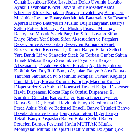
Çanak Lavabolar
Köşe Lavabolar
Dolap Uyumlu Lavabo
Ayaklı Lavabolar
Klozet
Duvara Sıfır Klozetler
Asma
Klozetler
Klozet Kapakları
Pisuvar
Tuvalet Taşı
Batarya ve
Musluklar
Lavabo Bataryaları
Mutfak Bataryaları
Su Tasarruf
Aparatı
Banyo Bataryaları
Musluk
Duş Bataryaları
Batarya
Setleri
Fotoselli Batarya
Ara Musluk
Pisuvar Musluğu
Batarya ve Musluk Yedek Parçaları
Sifon
Lavabo Sifonu
Eviye Sifonu
Yer Sifonu
Sifon Aksesuarları ve Parçaları
Rezervuar ve Aksesuarları
Rezervuar Kumanda Paneli
Rezervuar Seti
Rezervuar İç Takımı
Banyo Bakım Setleri
Yara Bandı
Lif ve Süngerler
Sıcak Su Torbası
Cımbız
Sabun
Tırnak Makası
Banyo Seramik ve Fayansları
Banyo
Aksesuarları
Tuvalet ve Klozet Fırçaları
Ayaklı Fırçalık ve
Kağıtlık Seti
Duş Rafı
Banyo Aynaları
Banyo Askısı
Banyo
Taburesi
Sabunluk
Sıvı Sabunluk Pompası
Tuvalet Kağıtlığı
Pamukluk
Diş Fırçası Koruma Kabı
Diş Macunu Kutusu
Dispenserler
Sıvı Sabun Dispenseri
Tuvalet Kağıdı Dispenseri
Havlu Dispenseri
Klozet Kapak Örtüsü Dispenseri
El
Kurutma Cihazları
Banyo Etajeri
Banyo Düzenleyicileri
Banyo Seti
Diş Fırçalık
Havluluk
Banyo Kaydırmazı
Duş
Perde Askısı
Yaşlı ve Bedensel Engelli Banyo Ürünleri
Banyo
Havalandırma ve Isıtma
Banyo Aspiratörü
Diğer
Banyo
Tekstil
Banyo Paspasları
Banyo Bakım Setleri
Banyo
Perdeleri
Bornoz
Peştemal
Havlu
MUTFAK
Mutfak
Mobilyaları
Mutfak Dolapları
Hazır Mutfak Dolapları
Çok