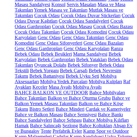
Masası Sandalyesi
Konsol
Servis Masaları
Masa ve Masa
Takımları
Yemek Masası ve Takımları
Mutfak Masası ve
Takımları
Çocuk Odası
Çocuk Odası Duvar Stickerları
Çocuk
Odası Duvar Kağıtları
Çocuk Odası Sandalyeleri
Çocuk
Odası Gardıropları
Çocuk Odası Masası
Çocuk Odası Bazası
Çocuk Odası Takımları
Çocuk Odası Komodini
Çocuk Odası
Karyolaları
Genç Odası
Genç Odası Takımları
Genç Odası
Komodini
Genç Odası Şifonyerleri
Genç Odası Bazaları
Genç Odası Gardıropları
Genç Odası Karyolaları
Ranza
Bebek Odası
Bebek Beşikleri
Mama Sandalyesi
Bebek
Karyolaları
Bebek Gardıropları
Bebek Yatakları
Bebek Odası
Takımları
Oyuncak Dolabı
Bebek Şifonyer
Bebek Odası
Tekstili
Bebek Yorganı
Bebek Çarşafı
Bebek Nevresim
Takımı
Bebek Battaniyesi
Bebek Uyku Seti
Mobilya
Aksesuarları
Mobilya Yedek Parçaları
Mobilya Kulpları
Raf
Ayakları
Keçeler
Masa Ayağı
Mobilya Ayağı
BAHÇE,BALKON VE OUTDOOR
Bahçe Mobilyaları
Bahçe Takımları
Balkon ve Bahçe Oturma Grubu
Bahçe ve
Balkon Yemek Masası Takımları
Balkon ve Bahçe Köşe
Takımı
Bistro Setleri
Bahçe Minderi
Çardak ve Kameriyeler
Bahçe ve Balkon Masası
Bahçe Şemsiyesi
Bahçe Bankı
Bahçe Sandalyeleri
Bahçe Sehpası
Bahçe Mobilya Kılıfları
Hamak
Bahçe Salıncağı
Şezlong
Bahçe Koltukları
Ahşap Ev
ve Bungalov
Tente
Prefabrik Evler
Kamp Spor ve Outdoor
Kamp Malzemeleri
Çadırlar
Kamp Sandalyesi
Uyku Tulumu