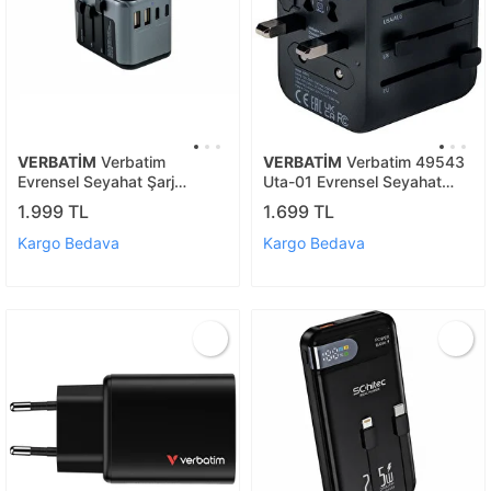
VERBATİM
Verbatim
VERBATİM
Verbatim 49543
Evrensel Seyahat Şarj
Uta-01 Evrensel Seyahat
Adaptörü Uta-03 2 X Usb-c
Adaptörü - 2x Usb-a Port
1.999 TL
1.699 TL
Ve 2 X Usb-a-(49545)
Kargo Bedava
Kargo Bedava