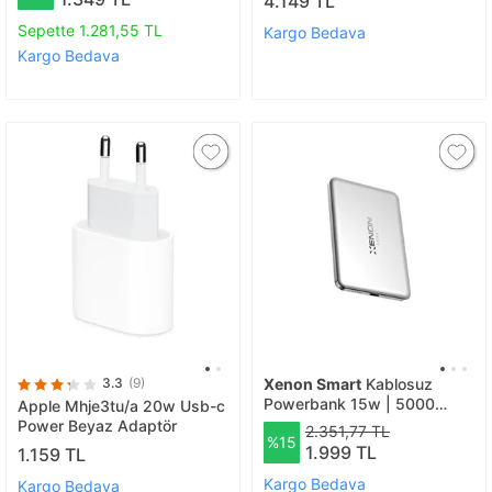
4.149 TL
Garantili
Sepette 1.281,55 TL
Kargo Bedava
Kargo Bedava
3.3
(9)
Xenon Smart
Kablosuz
Powerbank 15w | 5000
Apple Mhje3tu/a 20w Usb-c
Mah, Manyetik, 22.5w Pd
Power Beyaz Adaptör
2.351,77 TL
%15
Usb-c, İnce Alüminyum
1.999 TL
1.159 TL
Gövde (x6440), Standart
7001 Gri
Kargo Bedava
Kargo Bedava