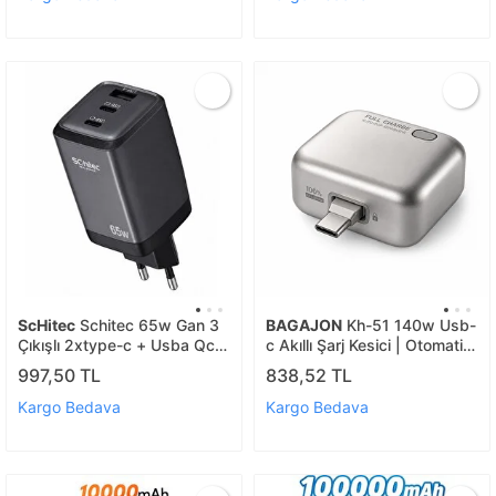
ScHitec
Schitec 65w Gan 3
BAGAJON
Kh-51 140w Usb-
Çıkışlı 2xtype-c + Usba Qc
c Akıllı Şarj Kesici | Otomatik
3.0 Hızlı Şarj Adaptörü
Güç Kesme Adaptörü
997,50 TL
838,52 TL
Başlığı Hg/ta-56eu
Kargo Bedava
Kargo Bedava