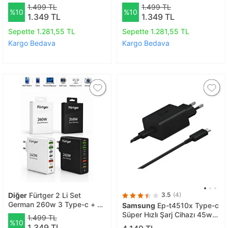
Usb-a Toplam 6 Çıkışlı Süper
Usb-a Toplam 6 Çıkışlı Süper
1.499 TL
1.499 TL
%10
%10
Hızlı Şarj Aleti Beyaz + Sarı
Hızlı Şarj Aleti Siyah + Sarı
1.349 TL
1.349 TL
Sepette 1.281,55 TL
Sepette 1.281,55 TL
Kargo Bedava
Kargo Bedava
Diğer
Fürtger 2 Li Set
3.5
(4)
German 260w 3 Type-c + 3
Samsung
Ep-t4510x Type-c
Usb-a Toplam 6 Çıkışlı Süper
Süper Hızlı Şarj Cihazı 45w
1.499 TL
%10
Hızlı Şarj Aleti Siyah + Beyaz
Siyah Samsung Türkiye
1.349 TL