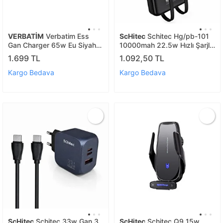
VERBATİM
Verbatim Ess
ScHitec
Schitec Hg/pb-101
Gan Charger 65w Eu Siyah
10000mah 22.5w Hızlı Şarjlı
(32352)
Powerbank Type-c /
1.699 TL
1.092,50 TL
Lightning Kablo Dijital
Göstergeli
Kargo Bedava
Kargo Bedava
ScHitec
Schitec 33w Gan 3
ScHitec
Schitec Q9 15w