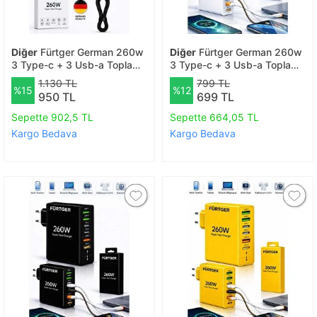
Diğer
Fürtger German 260w
Diğer
Fürtger German 260w
3 Type-c + 3 Usb-a Toplam
3 Type-c + 3 Usb-a Toplam
6 Çıkışlı Süper Hızlı Şarj Aleti
6 Çıkışlı Süper Hızlı Şarj Aleti
1.130 TL
799 TL
%15
%12
+ 4 Başlıklı Şarj Kablosu
950 TL
699 TL
Sepette 902,5 TL
Sepette 664,05 TL
Kargo Bedava
Kargo Bedava