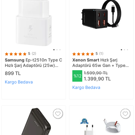
5
(2)
5
(1)
Samsung
Ep-t2510n Type C
Xenon Smart
Hızlı Şarj
Hızlı Şarj Adaptörü (25w)
Adaptörü 65w Gan + Type-c
Beyaz
Kablo 100w Pd | 4 Port,
899 TL
1.599,90 TL
%12
Iphone & Samsung Uyumlu
1.399,90 TL
(x6425) 1072 Siyah
Kargo Bedava
Kargo Bedava