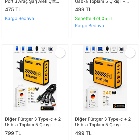
Portlu Araç Şarj Aleti Çift
Usb-a Toplam 5 Çıkışlı +
Type-c Pd 30w + Usb Qc
20w Şarj Aleti
475 TL
499 TL
3.0 Hızlı Şarj Rgb Işıklı
Kargo Bedava
Sepette 474,05 TL
Kargo Bedava
Diğer
Fürtger 3 Type-c + 2
Diğer
Fürtger 3 Type-c + 2
Usb-a Toplam 5 Çıkışlı +
Usb-a Toplam 5 Çıkışlı +
20w Şarj Aleti + 4 Başlıklı
20w Şarj Aleti
799 TL
499 TL
Şarj Kablosu