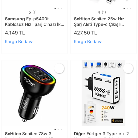
5
(1)
4
(1)
Samsung
Ep-p5400t
ScHitec
Schitec 25w Hızlı
Kablosuz Hızlı Şarj Cihazı İkili
Şarj Aleti Type-c Çıkışlı
15w Siyah Samsung Türkiye
Type-c To Type-c Kablolu
4.149 TL
427,50 TL
Garantili
Şarj Cihazı Siyah Sr64
Kargo Bedava
Kargo Bedava
ScHitec
Schitec 78w 3
Diğer
Fürtger 3 Type-c + 2