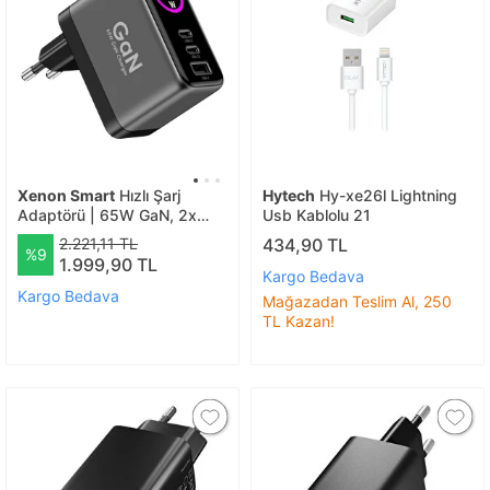
Xenon Smart
Hızlı Şarj
Hytech
Hy-xe26l Lightning
Adaptörü | 65W GaN, 2x
Usb Kablolu 21
USB-C ve 1 USB-A Çıkışlı, PD
2.221,11 TL
434,90 TL
%9
PPS, Dijital Güç Ekranlı
1.999,90 TL
(X6414) 1072 Siyah
Kargo Bedava
Kargo Bedava
Mağazadan Teslim Al, 250
TL Kazan!