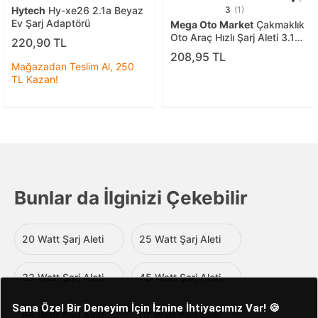
Hytech
Hy-xe26 2.1a Beyaz
3
(1)
Ev Şarj Adaptörü
Mega Oto Market
Çakmaklık
Oto Araç Hızlı Şarj Aleti 3.1a
220,90 TL
Usb Çift Girişli Siyah Led
208,95 TL
Ekranlı
Mağazadan Teslim Al, 250
TL Kazan!
Bunlar da İlginizi Çekebilir
20 Watt Şarj Aleti
25 Watt Şarj Aleti
33 Watt Şarj Aleti
45 Watt Şarj Aleti
65 Watt Şarj Aleti
67 Watt Şarj Aleti