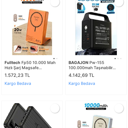
Fulltech
Fp50 10.000 Mah
BAGAJON
Pw-155
Hızlı Şarj Magsafe
100.000mah Taşınabilir
Powerbank Turuncu
Enerji İstasyonu Powerbank
1.572,23 TL
4.142,69 TL
22.5w Hızlı Şarj Dahili
Lightning Type-c Kablolu 4
Kargo Bedava
Kargo Bedava
Usb Dijital Ekranlı Led Kamp
Feneri