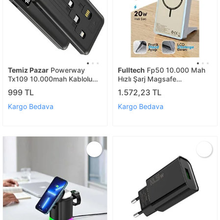
Temiz Pazar
Powerway
Fulltech
Fp50 10.000 Mah
Tx109 10.000mah Kablolu
Hızlı Şarj Magsafe
Di̇ji̇tal Göstergeli̇ Powerbank
Powerbank Mavi
999 TL
1.572,23 TL
Dahi̇li̇ Telefon Stand (mi̇cro -
Type C - Li̇ghtni̇ng)
Kargo Bedava
Kargo Bedava