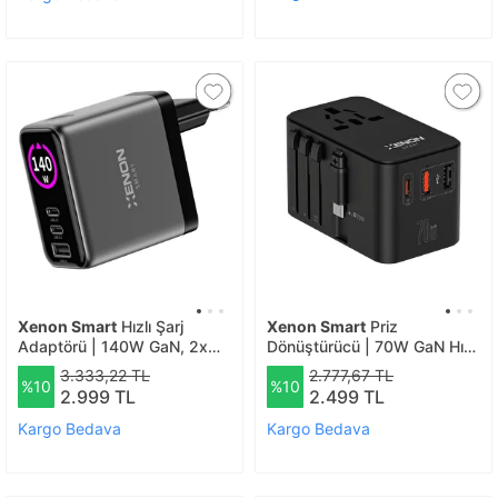
Xenon Smart
Hızlı Şarj
Xenon Smart
Priz
Adaptörü | 140W GaN, 2x
Dönüştürücü | 70W GaN Hızlı
USB-C & USB-A Çıkışı, PD
Şarj, 200+ Ülke, Dahili USB-
3.333,22 TL
2.777,67 TL
%10
%10
PPS, Dijital Ekran (X6415)
C Kablo, USB-C, 2x USB-A
2.999 TL
2.499 TL
1072 Siyah
(X6411) 1072 Siyah
Kargo Bedava
Kargo Bedava