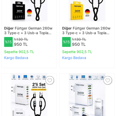
Diğer
Fürtger German 260w
Diğer
Fürtger German 260w
3 Type-c + 3 Usb-a Toplam
3 Type-c + 3 Usb-a Toplam
6 Çıkışlı Süper Hızlı Şarj Aleti
6 Çıkışlı Süper Hızlı Şarj Aleti
1.130 TL
1.130 TL
%15
%15
+ 4 Başlıklı Şarj Kablosu
+ 4 Başlıklı Şarj Kablosu
950 TL
950 TL
Sepette 902,5 TL
Sepette 902,5 TL
Kargo Bedava
Kargo Bedava