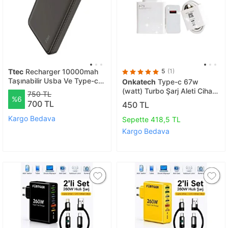
Ttec
Recharger 10000mah
5
(1)
Taşınabilir Usba Ve Type-c
Onkatech
Type-c 67w
Taşınabilir Hızlı Powerbank
(watt) Turbo Şarj Aleti Cihazı
750 TL
%6
Display Box Siyah 2bb263s
Adaptörü Kablo (set) %100
700 TL
450 TL
Turbo
Kargo Bedava
Sepette 418,5 TL
Kargo Bedava