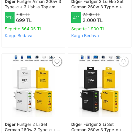
Diğer
Fürtger Alman 200w 3
Diğer
Fürtger 3 Lü Eko Set
Type-c + 3 Usb-a Toplam 6
German 260w 3 Type-c + 3
Çıkışlı Süper Hızlı Şarj Aleti
Usb-a Toplam 6 Çıkışlı Süper
799 TL
2.260 TL
%12
%11
Hızlı Şarj Aleti Siyah + Beyaz
699 TL
2.000 TL
+ Sarı
Sepette 664,05 TL
Sepette 1.900 TL
Kargo Bedava
Kargo Bedava
Diğer
Fürtger 2 Li Set
Diğer
Fürtger 2 Li Set
German 260w 3 Type-c + 3
German 260w 3 Type-c + 3