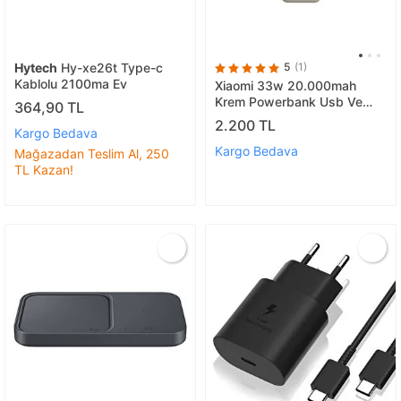
Hytech
Hy-xe26t Type-c
5
(1)
Kablolu 2100ma Ev
Xiaomi 33w 20.000mah
Krem Powerbank Usb Ve
364,90 TL
Usb-c Portu Ve Usb-c
2.200 TL
Kargo Bedava
Entegre Kablo Bhr8851gl
Kargo Bedava
Mağazadan Teslim Al, 250
TL Kazan!