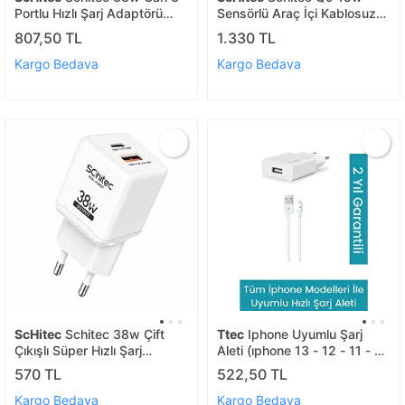
Portlu Hızlı Şarj Adaptörü
Sensörlü Araç İçi Kablosuz
Usb-c + Usb-a + Lightning
Hızlı Şarj Aleti Ve Telefon
807,50 TL
1.330 TL
1m Kablolu Set Siyah Q5
Tutucu Siyah
Kargo Bedava
Kargo Bedava
ScHitec
Schitec 38w Çift
Ttec
Iphone Uyumlu Şarj
Çıkışlı Süper Hızlı Şarj
Aleti (i̇phone 13 - 12 - 11 - X-
Adaptörü Usb-a Qc 3.0 +
8-7-6 Uyumlu) 2.1a Hızlı Şarj
570 TL
522,50 TL
Type-c Pd Beyaz Hg/ta-
Aleti
38eu
Kargo Bedava
Kargo Bedava