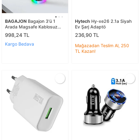
BAGAJON
Bagajon 3'ü 1
Hytech
Hy-xe26 2.1a Siyah
Arada Magsafe Kablosuz
Ev Şarj Adaptö
Şarj Standı 15w Rgb Işıklı
998,24 TL
236,90 TL
Telefon, Apple Watch Ve
Kulaklık Şarj İstasyonu
Kargo Bedava
Mağazadan Teslim Al, 250
TL Kazan!