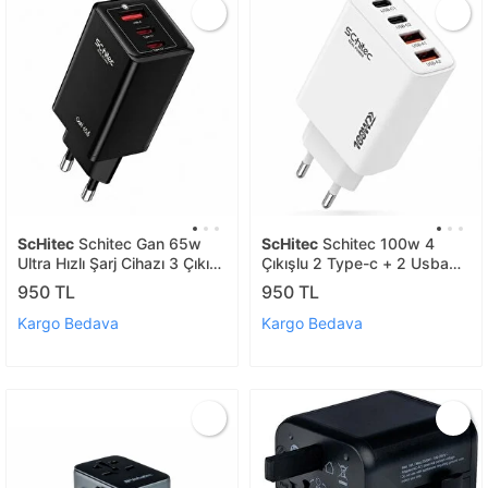
ScHitec
Schitec Gan 65w
ScHitec
Schitec 100w 4
Ultra Hızlı Şarj Cihazı 3 Çıkışlı
Çıkışlu 2 Type-c + 2 Usba
Usba / 2 X Type-c Hızlı Şarj
Qc 3.0 Süper Hızlı Şarj
950 TL
950 TL
Aleti Başlığı Hi-h05
Adaptörü Başlığı Hg/ta-
106eu
Kargo Bedava
Kargo Bedava