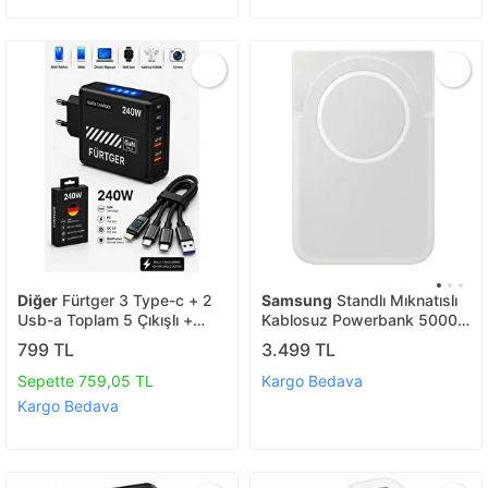
Diğer
Fürtger 3 Type-c + 2
Samsung
Standlı Mıknatıslı
Usb-a Toplam 5 Çıkışlı +
Kablosuz Powerbank 5000
20w Şarj Aleti + 4 Başlıklı
Mah 15w Kablosuz & 25w
799 TL
3.499 TL
Şarj Kablosu
Hızlı Şarj
Sepette 759,05 TL
Kargo Bedava
Kargo Bedava