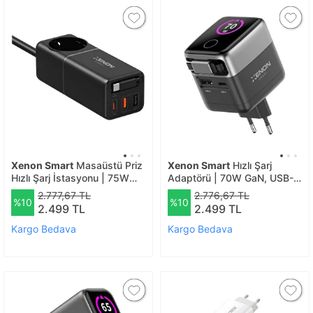
Xenon Smart
Masaüstü Priz
Xenon Smart
Hızlı Şarj
Hızlı Şarj İstasyonu | 75W
Adaptörü | 70W GaN, USB-C
GaN, 4000W AC, Dahili USB-
& USB-A, Dahili Type-C
2.777,67 TL
2.776,67 TL
%10
%10
C Kablo, 3x USB, PD PPS
Kablo, PD PPS, Dijital Ekran
2.499 TL
2.499 TL
(X6412) 1072 Siyah
(X6413) 1072 Siyah
Kargo Bedava
Kargo Bedava