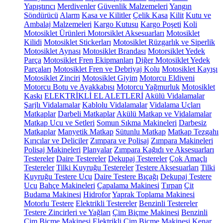
Yapıştırıcı
Merdivenler
Güvenlik Malzemeleri
Yangın
Söndürücü
Alarm
Kasa ve Kilitler
Çelik Kasa
Kilit
Kutu ve
Ambalaj Malzemeleri
Kargo Kutusu
Kargo Poşeti
Koli
Motosiklet Ürünleri
Motorsiklet Aksesuarları
Motosiklet
Kilidi
Motosiklet Stickerları
Motosiklet Rüzgarlık ve Siperlik
Motosiklet Aynası
Motosiklet Brandası
Motorsiklet Yedek
Parça
Motosiklet Fren Ekipmanları
Diğer Motosiklet Yedek
Parçaları
Motosiklet Fren ve Debriyaj Kolu
Motosiklet Kayışı
Motosiklet Zinciri
Motosiklet Giyim
Motorcu Eldiveni
Motorcu Botu ve Ayakkabısı
Motorcu Yağmurluk
Motosiklet
Kaskı
ELEKTRİKLİ EL ALETLERİ
Akülü Vidalamalar
Şarjlı Vidalamalar
Kablolu Vidalamalar
Vidalama Uçları
Matkaplar
Darbeli Matkaplar
Akülü Matkap ve Vidalamalar
Matkap Ucu ve Setleri
Somun Sıkma Makineleri
Darbesiz
Matkaplar
Manyetik Matkap
Sütunlu Matkap
Matkap Tezgahı
Kırıcılar ve Deliciler
Zımpara ve Polisaj
Zımpara Makineleri
Polisaj Makineleri
Planyalar
Zımpara Kağıdı ve Aksesuarları
Testereler
Daire Testereler
Dekupaj Testereler
Çok Amaçlı
Testereler
Tilki Kuyruğu Testereler
Testere Aksesuarları
Tilki
Kuyruğu Testere Ucu
Daire Testere Bıçağı
Dekupaj Testere
Ucu
Bahçe Makineleri
Çapalama Makinesi
Tırpan
Çit
Budama Makinesi
Hidrofor
Yaprak Toplama Makinesi
Motorlu Testere
Elektrikli Testereler
Benzinli Testereler
Testere Zincirleri ve Yağları
Çim Biçme Makinesi
Benzinli
Çim Biçme Makinesi
Elektrikli Çim Biçme Makinesi
Kenar