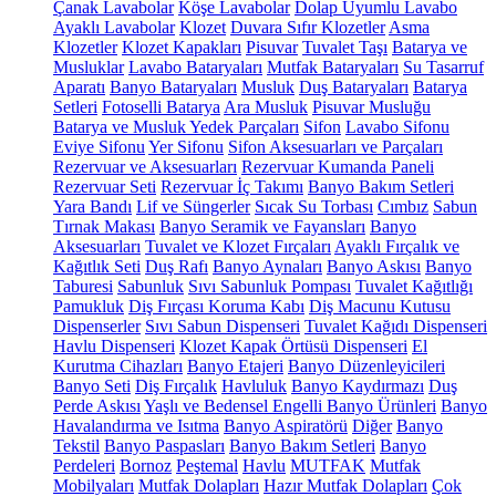
Çanak Lavabolar
Köşe Lavabolar
Dolap Uyumlu Lavabo
Ayaklı Lavabolar
Klozet
Duvara Sıfır Klozetler
Asma
Klozetler
Klozet Kapakları
Pisuvar
Tuvalet Taşı
Batarya ve
Musluklar
Lavabo Bataryaları
Mutfak Bataryaları
Su Tasarruf
Aparatı
Banyo Bataryaları
Musluk
Duş Bataryaları
Batarya
Setleri
Fotoselli Batarya
Ara Musluk
Pisuvar Musluğu
Batarya ve Musluk Yedek Parçaları
Sifon
Lavabo Sifonu
Eviye Sifonu
Yer Sifonu
Sifon Aksesuarları ve Parçaları
Rezervuar ve Aksesuarları
Rezervuar Kumanda Paneli
Rezervuar Seti
Rezervuar İç Takımı
Banyo Bakım Setleri
Yara Bandı
Lif ve Süngerler
Sıcak Su Torbası
Cımbız
Sabun
Tırnak Makası
Banyo Seramik ve Fayansları
Banyo
Aksesuarları
Tuvalet ve Klozet Fırçaları
Ayaklı Fırçalık ve
Kağıtlık Seti
Duş Rafı
Banyo Aynaları
Banyo Askısı
Banyo
Taburesi
Sabunluk
Sıvı Sabunluk Pompası
Tuvalet Kağıtlığı
Pamukluk
Diş Fırçası Koruma Kabı
Diş Macunu Kutusu
Dispenserler
Sıvı Sabun Dispenseri
Tuvalet Kağıdı Dispenseri
Havlu Dispenseri
Klozet Kapak Örtüsü Dispenseri
El
Kurutma Cihazları
Banyo Etajeri
Banyo Düzenleyicileri
Banyo Seti
Diş Fırçalık
Havluluk
Banyo Kaydırmazı
Duş
Perde Askısı
Yaşlı ve Bedensel Engelli Banyo Ürünleri
Banyo
Havalandırma ve Isıtma
Banyo Aspiratörü
Diğer
Banyo
Tekstil
Banyo Paspasları
Banyo Bakım Setleri
Banyo
Perdeleri
Bornoz
Peştemal
Havlu
MUTFAK
Mutfak
Mobilyaları
Mutfak Dolapları
Hazır Mutfak Dolapları
Çok