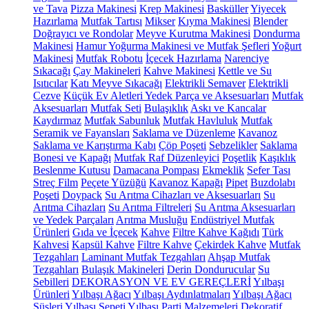
ve Tava
Pizza Makinesi
Krep Makinesi
Basküller
Yiyecek
Hazırlama
Mutfak Tartısı
Mikser
Kıyma Makinesi
Blender
Doğrayıcı ve Rondolar
Meyve Kurutma Makinesi
Dondurma
Makinesi
Hamur Yoğurma Makinesi ve Mutfak Şefleri
Yoğurt
Makinesi
Mutfak Robotu
İçecek Hazırlama
Narenciye
Sıkacağı
Çay Makineleri
Kahve Makinesi
Kettle ve Su
Isıtıcılar
Katı Meyve Sıkacağı
Elektrikli Semaver
Elektrikli
Cezve
Küçük Ev Aletleri Yedek Parça ve Aksesuarları
Mutfak
Aksesuarları
Mutfak Seti
Bulaşıklık
Askı ve Kancalar
Kaydırmaz
Mutfak Sabunluk
Mutfak Havluluk
Mutfak
Seramik ve Fayansları
Saklama ve Düzenleme
Kavanoz
Saklama ve Karıştırma Kabı
Çöp Poşeti
Sebzelikler
Saklama
Bonesi ve Kapağı
Mutfak Raf Düzenleyici
Poşetlik
Kaşıklık
Beslenme Kutusu
Damacana Pompası
Ekmeklik
Sefer Tası
Streç Film
Peçete Yüzüğü
Kavanoz Kapağı
Pipet
Buzdolabı
Poşeti
Doypack
Su Arıtma Cihazları ve Aksesuarları
Su
Arıtma Cihazları
Su Arıtma Filtreleri
Su Arıtma Aksesuarları
ve Yedek Parçaları
Arıtma Musluğu
Endüstriyel Mutfak
Ürünleri
Gıda ve İçecek
Kahve
Filtre Kahve Kağıdı
Türk
Kahvesi
Kapsül Kahve
Filtre Kahve
Çekirdek Kahve
Mutfak
Tezgahları
Laminant Mutfak Tezgahları
Ahşap Mutfak
Tezgahları
Bulaşık Makineleri
Derin Dondurucular
Su
Sebilleri
DEKORASYON VE EV GEREÇLERİ
Yılbaşı
Ürünleri
Yılbaşı Ağacı
Yılbaşı Aydınlatmaları
Yılbaşı Ağacı
Süsleri
Yılbaşı Sepeti
Yılbaşı Parti Malzemeleri
Dekoratif