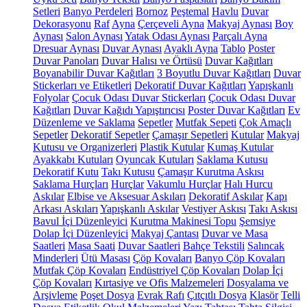
Setleri
Banyo Perdeleri
Bornoz
Peştemal
Havlu
Duvar
Dekorasyonu
Raf
Ayna
Çerçeveli Ayna
Makyaj Aynası
Boy
Aynası
Salon Aynası
Yatak Odası Aynası
Parçalı Ayna
Dresuar Aynası
Duvar Aynası
Ayaklı Ayna
Tablo
Poster
Duvar Panoları
Duvar Halısı ve Örtüsü
Duvar Kağıtları
Boyanabilir Duvar Kağıtları
3 Boyutlu Duvar Kağıtları
Duvar
Stickerları ve Etiketleri
Dekoratif Duvar Kağıtları
Yapışkanlı
Folyolar
Çocuk Odası Duvar Stickerları
Çocuk Odası Duvar
Kağıtları
Duvar Kağıdı Yapıştırıcısı
Poster Duvar Kağıtları
Ev
Düzenleme ve Saklama
Sepetler
Mutfak Sepeti
Çok Amaçlı
Sepetler
Dekoratif Sepetler
Çamaşır Sepetleri
Kutular
Makyaj
Kutusu ve Organizerleri
Plastik Kutular
Kumaş Kutular
Ayakkabı Kutuları
Oyuncak Kutuları
Saklama Kutusu
Dekoratif Kutu
Takı Kutusu
Çamaşır Kurutma Askısı
Saklama Hurçları
Hurçlar
Vakumlu Hurçlar
Halı Hurcu
Askılar
Elbise ve Aksesuar Askıları
Dekoratif Askılar
Kapı
Arkası Askıları
Yapışkanlı Askılar
Vestiyer Askısı
Takı Askısı
Bavul İçi Düzenleyici
Kurutma Makinesi Topu
Şemsiye
Dolap İçi Düzenleyici
Makyaj Çantası
Duvar ve Masa
Saatleri
Masa Saati
Duvar Saatleri
Bahçe Tekstili
Salıncak
Minderleri
Ütü Masası
Çöp Kovaları
Banyo Çöp Kovaları
Mutfak Çöp Kovaları
Endüstriyel Çöp Kovaları
Dolap İçi
Çöp Kovaları
Kırtasiye ve Ofis Malzemeleri
Dosyalama ve
Arşivleme
Poşet Dosya
Evrak Rafı
Çıtçıtlı Dosya
Klasör
Telli