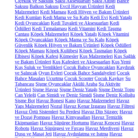
Çiçeklik ve Saksılık
Saksı Aksesuarları
Saksı Altlığı
Bahçe
Saksısı
Balkon Saksısı
Evcil Hayvan Ürünleri
Kedi
Malzemeleri
Kedi Maması
Kedi Hijyen ve Bakım Ürünleri
Kedi Kumları
Kedi Mama ve Su Kabı
Kedi Evi
Kedi Yatağı
Kedi Oyuncakları
Kedi Tuvaleti ve Aksesuarları
Kedi
Ödülleri
Kedi Tırmalaması
Kedi Vitamini
Kedi Taşıma
Çantası
Köpek Malzemeleri
Köpek Yatağı
Köpek Vitamini
Köpek Oyuncakları
Köpek Mama ve Su Kabı
Köpek
Güvenlik
Köpek Hijyen ve Bakım Ürünleri
Köpek Ödülleri
Köpek Maması
Köpek Kulübesi
Köpek Tasmaları
Köpek
Elbisesi
Köpek Kafesi
Kümesler
Kuş Malzemeleri
Kuş Sağlık
ve Bakım Ürünleri
Kuş Kafesleri ve Aksesuarları
Kuş Yemi
Kuş Suluk ve Yemlikleri
Çocuk Bahçe Oyuncakları
Kaydırak
ve Salıncak
Oyun Evleri
Çocuk Bahçe Sandalyeleri
Çocuk
Bahçe Masaları
Uçurtma
Çocuk Scooter
Çocuk Kaykay
Su
Tabancası
Şişme Oyuncaklar
Akülü Araba
Su Aktivite
Ürünleri
Şişme Havuz
Şişme Deniz Yatağı
Şişme Deniz Topu
Can Yeleği
Can Simidi ve Deniz Simidi
Şişme Deniz Kolluğu
Şişme Bot
Havuz Bonesi
Kano
Havuz Malzemeleri
Havuz
Yapı Malzemeleri
Nozul
Havuz Kenar Izgarası
Havuz Filtresi
Havuz Örtü Sistemleri
Su Perdesi
Havuz Dip Süzgeç
Havuz
ve Dozaj Pompası
Havuz Kimyasalları
Havuz Temizlik
Ekipmanları
Havuz Süpürge Hortumu
Havuz Kepçesi
Havuz
Robotu
Havuz Süpürgesi ve Fırçası
Havuz Merdiveni
Havuz
Duşu ve Masaj Jeti
Havuz Aydınlatma ve Isıtma
Havuz