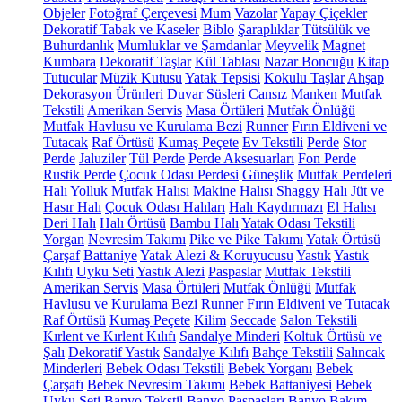
Objeler
Fotoğraf Çerçevesi
Mum
Vazolar
Yapay Çiçekler
Dekoratif Tabak ve Kaseler
Biblo
Şaraplıklar
Tütsülük ve
Buhurdanlık
Mumluklar ve Şamdanlar
Meyvelik
Magnet
Kumbara
Dekoratif Taşlar
Kül Tablası
Nazar Boncuğu
Kitap
Tutucular
Müzik Kutusu
Yatak Tepsisi
Kokulu Taşlar
Ahşap
Dekorasyon Ürünleri
Duvar Süsleri
Cansız Manken
Mutfak
Tekstili
Amerikan Servis
Masa Örtüleri
Mutfak Önlüğü
Mutfak Havlusu ve Kurulama Bezi
Runner
Fırın Eldiveni ve
Tutacak
Raf Örtüsü
Kumaş Peçete
Ev Tekstili
Perde
Stor
Perde
Jaluziler
Tül Perde
Perde Aksesuarları
Fon Perde
Rustik Perde
Çocuk Odası Perdesi
Güneşlik
Mutfak Perdeleri
Halı
Yolluk
Mutfak Halısı
Makine Halısı
Shaggy Halı
Jüt ve
Hasır Halı
Çocuk Odası Halıları
Halı Kaydırmazı
El Halısı
Deri Halı
Halı Örtüsü
Bambu Halı
Yatak Odası Tekstili
Yorgan
Nevresim Takımı
Pike ve Pike Takımı
Yatak Örtüsü
Çarşaf
Battaniye
Yatak Alezi & Koruyucusu
Yastık
Yastık
Kılıfı
Uyku Seti
Yastık Alezi
Paspaslar
Mutfak Tekstili
Amerikan Servis
Masa Örtüleri
Mutfak Önlüğü
Mutfak
Havlusu ve Kurulama Bezi
Runner
Fırın Eldiveni ve Tutacak
Raf Örtüsü
Kumaş Peçete
Kilim
Seccade
Salon Tekstili
Kırlent ve Kırlent Kılıfı
Sandalye Minderi
Koltuk Örtüsü ve
Şalı
Dekoratif Yastık
Sandalye Kılıfı
Bahçe Tekstili
Salıncak
Minderleri
Bebek Odası Tekstili
Bebek Yorganı
Bebek
Çarşafı
Bebek Nevresim Takımı
Bebek Battaniyesi
Bebek
Uyku Seti
Banyo Tekstil
Banyo Paspasları
Banyo Bakım