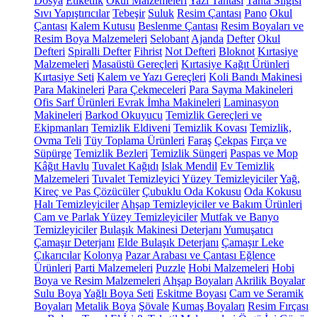
Dosya
Etiketlik
Okul Malzemeleri
Yazı Tahtası
Tahta Silgisi
Sıvı Yapıştırıcılar
Tebeşir
Suluk
Resim Çantası
Pano
Okul
Çantası
Kalem Kutusu
Beslenme Çantası
Resim Boyaları ve
Resim Boya Malzemeleri
Selobant
Ajanda
Defter
Okul
Defteri
Spiralli Defter
Fihrist
Not Defteri
Bloknot
Kırtasiye
Malzemeleri
Masaüstü Gereçleri
Kırtasiye Kağıt Ürünleri
Kırtasiye Seti
Kalem ve Yazı Gereçleri
Koli Bandı Makinesi
Para Makineleri
Para Çekmeceleri
Para Sayma Makineleri
Ofis Sarf Ürünleri
Evrak İmha Makineleri
Laminasyon
Makineleri
Barkod Okuyucu
Temizlik Gereçleri ve
Ekipmanları
Temizlik Eldiveni
Temizlik Kovası
Temizlik,
Ovma Teli
Tüy Toplama Ürünleri
Faraş
Çekpas
Fırça ve
Süpürge
Temizlik Bezleri
Temizlik Süngeri
Paspas ve Mop
Kâğıt Havlu
Tuvalet Kağıdı
Islak Mendil
Ev Temizlik
Malzemeleri
Tuvalet Temizleyici
Yüzey Temizleyiciler
Yağ,
Kireç ve Pas Çözücüler
Çubuklu Oda Kokusu
Oda Kokusu
Halı Temizleyiciler
Ahşap Temizleyiciler ve Bakım Ürünleri
Cam ve Parlak Yüzey Temizleyiciler
Mutfak ve Banyo
Temizleyiciler
Bulaşık Makinesi Deterjanı
Yumuşatıcı
Çamaşır Deterjanı
Elde Bulaşık Deterjanı
Çamaşır Leke
Çıkarıcılar
Kolonya
Pazar Arabası ve Çantası
Eğlence
Ürünleri
Parti Malzemeleri
Puzzle
Hobi Malzemeleri
Hobi
Boya ve Resim Malzemeleri
Ahşap Boyaları
Akrilik Boyalar
Sulu Boya
Yağlı Boya Seti
Eskitme Boyası
Cam ve Seramik
Boyaları
Metalik Boya
Şövale
Kumaş Boyaları
Resim Fırçası