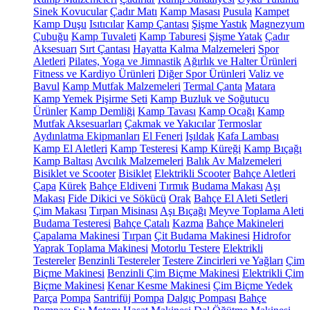
Sinek Kovucular
Çadır Matı
Kamp Masası
Pusula
Kampet
Kamp Duşu
Isıtıcılar
Kamp Çantası
Şişme Yastık
Magnezyum
Çubuğu
Kamp Tuvaleti
Kamp Taburesi
Şişme Yatak
Çadır
Aksesuarı
Sırt Çantası
Hayatta Kalma Malzemeleri
Spor
Aletleri
Pilates, Yoga ve Jimnastik
Ağırlık ve Halter Ürünleri
Fitness ve Kardiyo Ürünleri
Diğer Spor Ürünleri
Valiz ve
Bavul
Kamp Mutfak Malzemeleri
Termal Çanta
Matara
Kamp Yemek Pişirme Seti
Kamp Buzluk ve Soğutucu
Ürünler
Kamp Demliği
Kamp Tavası
Kamp Ocağı
Kamp
Mutfak Aksesuarları
Çakmak ve Yakıcılar
Termoslar
Aydınlatma Ekipmanları
El Feneri
Işıldak
Kafa Lambası
Kamp El Aletleri
Kamp Testeresi
Kamp Küreği
Kamp Bıçağı
Kamp Baltası
Avcılık Malzemeleri
Balık Av Malzemeleri
Bisiklet ve Scooter
Bisiklet
Elektrikli Scooter
Bahçe Aletleri
Çapa
Kürek
Bahçe Eldiveni
Tırmık
Budama Makası
Aşı
Makası
Fide Dikici ve Sökücü
Orak
Bahçe El Aleti Setleri
Çim Makası
Tırpan Misinası
Aşı Bıçağı
Meyve Toplama Aleti
Budama Testeresi
Bahçe Çatalı
Kazma
Bahçe Makineleri
Çapalama Makinesi
Tırpan
Çit Budama Makinesi
Hidrofor
Yaprak Toplama Makinesi
Motorlu Testere
Elektrikli
Testereler
Benzinli Testereler
Testere Zincirleri ve Yağları
Çim
Biçme Makinesi
Benzinli Çim Biçme Makinesi
Elektrikli Çim
Biçme Makinesi
Kenar Kesme Makinesi
Çim Biçme Yedek
Parça
Pompa
Santrifüj Pompa
Dalgıç Pompası
Bahçe