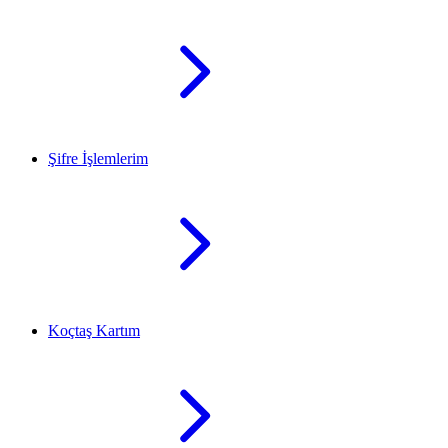
Şifre İşlemlerim
Koçtaş Kartım