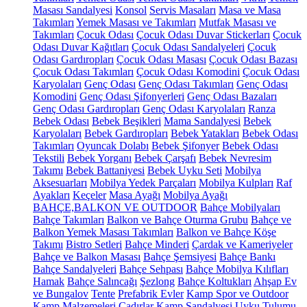
Masası Sandalyesi
Konsol
Servis Masaları
Masa ve Masa
Takımları
Yemek Masası ve Takımları
Mutfak Masası ve
Takımları
Çocuk Odası
Çocuk Odası Duvar Stickerları
Çocuk
Odası Duvar Kağıtları
Çocuk Odası Sandalyeleri
Çocuk
Odası Gardıropları
Çocuk Odası Masası
Çocuk Odası Bazası
Çocuk Odası Takımları
Çocuk Odası Komodini
Çocuk Odası
Karyolaları
Genç Odası
Genç Odası Takımları
Genç Odası
Komodini
Genç Odası Şifonyerleri
Genç Odası Bazaları
Genç Odası Gardıropları
Genç Odası Karyolaları
Ranza
Bebek Odası
Bebek Beşikleri
Mama Sandalyesi
Bebek
Karyolaları
Bebek Gardıropları
Bebek Yatakları
Bebek Odası
Takımları
Oyuncak Dolabı
Bebek Şifonyer
Bebek Odası
Tekstili
Bebek Yorganı
Bebek Çarşafı
Bebek Nevresim
Takımı
Bebek Battaniyesi
Bebek Uyku Seti
Mobilya
Aksesuarları
Mobilya Yedek Parçaları
Mobilya Kulpları
Raf
Ayakları
Keçeler
Masa Ayağı
Mobilya Ayağı
BAHÇE,BALKON VE OUTDOOR
Bahçe Mobilyaları
Bahçe Takımları
Balkon ve Bahçe Oturma Grubu
Bahçe ve
Balkon Yemek Masası Takımları
Balkon ve Bahçe Köşe
Takımı
Bistro Setleri
Bahçe Minderi
Çardak ve Kameriyeler
Bahçe ve Balkon Masası
Bahçe Şemsiyesi
Bahçe Bankı
Bahçe Sandalyeleri
Bahçe Sehpası
Bahçe Mobilya Kılıfları
Hamak
Bahçe Salıncağı
Şezlong
Bahçe Koltukları
Ahşap Ev
ve Bungalov
Tente
Prefabrik Evler
Kamp Spor ve Outdoor
Kamp Malzemeleri
Çadırlar
Kamp Sandalyesi
Uyku Tulumu