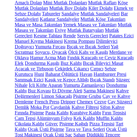
Amaçlı Dolap
Mini Mutfak Dolapları
Mutfak Rafları
Köşe
Mutfak Dolapları
Mutfak Boy Dolabı
Kiler Dolabı
Ekmek ve
Sebze Dolabı
Tabureler
Sandalye
Mutfak Sandalyeleri
Bar
Sandalyeleri
Katlanır Sandalyeler
Mutfak Köşe Takımları
Masa ve Masa Takımları
Yemek Masası ve Takımları
Mutfak
Masası ve Takımları
Eviye
Mutfak Bataryaları
Mutfak
Gereçleri
Kesme Tahtası
Rende
Servis Gereçleri
Patates Ezici
Manuel Kıyma Makinesi
Krema Pompası
Dilimleyici
Doğrayıcı
Yumurta Fırçası
Bıçak ve Bıçak Setleri
Yağ
Sıçratmaz
Soyucu, Oyacak
Ölçü Kabı ve Kaşığı
Merdane ve
Oklava
Hamur Açma Matı
Fındık Kıracağı ve Ceviz Kıracağı
Elek
Dondurma Kaşığı
Buz Kalıbı
Bıçak Bileyici Masat
Açacak ve Tirbuşon
Çekirdek Çıkarıcı
Çırpıcı
Sebze
Kurutucu
Huni
Baharat Öğütücü
Havan
Hamburger Presi
Sarımsak Ezici
Kaşık ve Kepçe Altlığı
Bıçak Standı
Süzgeç
Nihale
İçli Köfte Aparatı
Yumurta Zamanlayıcı
Dondurma
Kalıbı
Buz Kovası
Et Dövme Aleti
Sarma Makinesi
Kahve
Değirmenleri
Limon Sıkacağı
Pişirme Grubu
Çay ve Kahve
Demleme
French Press
Dripper
Chemex
Cezve
Çay Süzgeci
Demlik
Moka Pot
Çaydanlık
Kahve Filtresi
Sifon Kahve
Fırında Pişirme
Pasta Kalıbı
Kurabiye Kalıbı
Fırın Tepsisi
Cam Tepsi
Alüminyum Folyo
Kek Kalıbı
Muffin Kalıbı
Çikolata Kalıbı
Güveç
Pişirme Kağıdı
Pizza Tepsisi
Tart
Kalıbı
Ocak Üstü Pişirme
Tava ve Tava Setleri
Ocak Üstü
Tost Makinesi
Ocak Üstü Sac
Sahan
Düdüklü Tencere