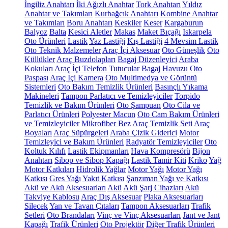
İngiliz Anahtarı
İki Ağızlı Anahtar
Tork Anahtarı
Yıldız
Anahtar ve Takımları
Kurbağcık Anahtarı
Kombine Anahtar
ve Takımları
Boru Anahtarı
Keskiler
Keser
Kargaburun
Balyoz
Balta
Kesici Aletler
Makas
Maket Bıçağı
Iskarpela
Oto Ürünleri
Lastik
Yaz Lastiği
Kış Lastiği
4 Mevsim Lastik
Oto Teknik Malzemeler
Araç İçi Aksesuar
Oto Güneşlik
Oto
Küllükler
Araç Buzdolapları
Bagaj Düzenleyici
Araba
Kokuları
Araç İçi Telefon Tutucular
Bagaj Havuzu
Oto
Paspası
Araç İçi Kamera
Oto Multimedya ve Görüntü
Sistemleri
Oto Bakım Temizlik Ürünleri
Basınçlı Yıkama
Makineleri
Tampon Parlatıcı ve Temizleyiciler
Torpido
Temizlik ve Bakım Ürünleri
Oto Şampuan
Oto Cila ve
Parlatıcı Ürünleri
Polyester Macun
Oto Cam Bakım Ürünleri
ve Temizleyiciler
Mikrofiber Bez
Araç Temizlik Seti
Araç
Boyaları
Araç Süpürgeleri
Araba Çizik Giderici
Motor
Temizleyici ve Bakım Ürünleri
Radyatör Temizleyiciler
Oto
Koltuk Kılıfı
Lastik Ekipmanları
Hava Kompresörü
Bijon
Anahtarı
Sibop ve Sibop Kapağı
Lastik Tamir Kiti
Kriko
Yağ
Motor Katkıları
Hidrolik Yağlar
Motor Yağı
Motor Yağı
Katkısı
Gres Yağı
Yakıt Katkısı
Şanzıman Yağı ve Katkısı
Akü ve Akü Aksesuarları
Akü
Akü Şarj Cihazları
Akü
Takviye Kablosu
Araç Dış Aksesuar
Plaka Aksesuarları
Silecek
Yan ve Tavan Çıtaları
Tampon Aksesuarları
Trafik
Setleri
Oto Brandaları
Vinç ve Vinç Aksesuarları
Jant ve Jant
Kapağı
Trafik Ürünleri
Oto Projektör
Diğer Trafik Ürünleri