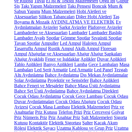
ve Rulosu
Tuval
El İşi & Tekstil Malzemeleri
Örgü İpi
Güpür
Şiş
Takı Yapım Malzemeleri
Takı Pensesi
Boncuk
Mum &
Sabun Yapımı
Mum Malzemeleri
Hobi Aletleri ve
Aksesuarları
Silikon Tabancaları
Diğer Hobi Aletleri
Taş
Boyama & Mozaik
AYDINLATMA VE ELEKTRİK
Ev
Aydınlatmaları
Avizeler
Sarkıt Avizeler
Plafonyer Avizeler
Lambaderler ve Aksesuarları
Lambader
Lambader Başlığı
Lambader Ayağı
Spotlar
Gömme Spotlar
Sıvaüstü Spotlar
Tavan Spotlar
Ampuller
Led Ampul
Halojen Ampul
Tasarruflu Ampul
Rustik Ampul
Akıllı Ampul
Floresan
Ampul
Abajurlar ve Aksesuarları
Abajur
Abajur Şapkaları
Abajur Ayaklığı
Fener ve Işıldaklar
Aplikler
Duvar Aplikleri
Tablo Aplikleri
Banyo Aplikleri
Lamba
Gece Lambaları
Masa
Lambaları
Led Şerit
Armatür
Led Armatür
Led Panel
Tezgah
Altı Aydınlatma
Bahçe Aydınlatma
Dış Mekan Aydınlatmalar
Solar Aydınlatma
Projektör ve Sensörler
Bahçe Aplikleri
Bahçe Feneri ve Meşaleler
Bahçe Masa Üstü Aydınlatma
Bahçe Set Üstü Aydınlatma
Bahçe Aydınlatma Direkleri
Çocuk Odası Aydınlatma
Çocuk Gece Lambası
Çocuk Odası
Duvar Aydınlatmaları
Çocuk Odası Abajuru
Çocuk Odası
Avizesi
Çocuk Masa Lambası
Elektrik Malzemeleri
Priz ve
Anahtarlar
Priz Kutusu
Telefon Prizi
Priz Çerçevesi
Golyat
Priz
Nümeris Priz
Priz
Anahtar Priz
Şalt Malzemeleri
Sigorta
Kutusu
Kontaktör
Elektrik Sigortası
Şalter
Kaçak Akım
Rölesi
Elektrik Sayacı
Uzatma Kablosu ve Grup Priz
Uzatma