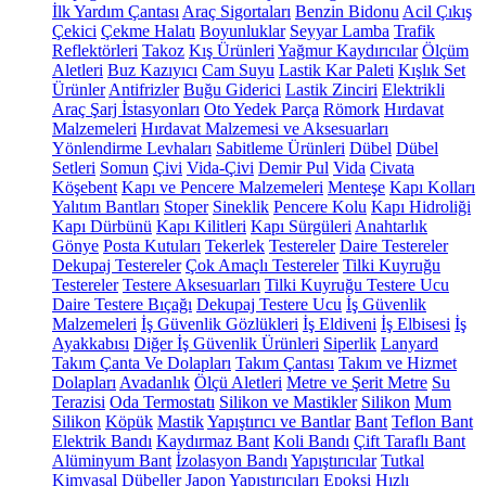
İlk Yardım Çantası
Araç Sigortaları
Benzin Bidonu
Acil Çıkış
Çekici
Çekme Halatı
Boyunluklar
Seyyar Lamba
Trafik
Reflektörleri
Takoz
Kış Ürünleri
Yağmur Kaydırıcılar
Ölçüm
Aletleri
Buz Kazıyıcı
Cam Suyu
Lastik Kar Paleti
Kışlık Set
Ürünler
Antifrizler
Buğu Giderici
Lastik Zinciri
Elektrikli
Araç Şarj İstasyonları
Oto Yedek Parça
Römork
Hırdavat
Malzemeleri
Hırdavat Malzemesi ve Aksesuarları
Yönlendirme Levhaları
Sabitleme Ürünleri
Dübel
Dübel
Setleri
Somun
Çivi
Vida-Çivi
Demir Pul
Vida
Civata
Köşebent
Kapı ve Pencere Malzemeleri
Menteşe
Kapı Kolları
Yalıtım Bantları
Stoper
Sineklik
Pencere Kolu
Kapı Hidroliği
Kapı Dürbünü
Kapı Kilitleri
Kapı Sürgüleri
Anahtarlık
Gönye
Posta Kutuları
Tekerlek
Testereler
Daire Testereler
Dekupaj Testereler
Çok Amaçlı Testereler
Tilki Kuyruğu
Testereler
Testere Aksesuarları
Tilki Kuyruğu Testere Ucu
Daire Testere Bıçağı
Dekupaj Testere Ucu
İş Güvenlik
Malzemeleri
İş Güvenlik Gözlükleri
İş Eldiveni
İş Elbisesi
İş
Ayakkabısı
Diğer İş Güvenlik Ürünleri
Siperlik
Lanyard
Takım Çanta Ve Dolapları
Takım Çantası
Takım ve Hizmet
Dolapları
Avadanlık
Ölçü Aletleri
Metre ve Şerit Metre
Su
Terazisi
Oda Termostatı
Silikon ve Mastikler
Silikon
Mum
Silikon
Köpük
Mastik
Yapıştırıcı ve Bantlar
Bant
Teflon Bant
Elektrik Bandı
Kaydırmaz Bant
Koli Bandı
Çift Taraflı Bant
Alüminyum Bant
İzolasyon Bandı
Yapıştırıcılar
Tutkal
Kimyasal Dübeller
Japon Yapıştırıcıları
Epoksi
Hızlı