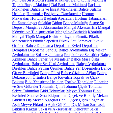
Pompası
Su Motoru
Hasat Makinesi
Dal Öğütme Makinesi
Toprak Burgu Makinesi
Dal Budama Makinesi
İlaçlama
Makineleri
Bahçe İş ve İnşaat Makineleri
Bahçe Sulama
Ürünleri
Hortumlar
Fıskiye ve Damlatıcılar
Hortum
Makaraları
Hortum Bağlantı Aparatları
Hortum Tabancaları
Su Zamanlayıcı
Sulaklar
Bidon
Bahçe Musluğu
Şişme Su
Deposu
Mangal ve Aksesuarları
Mangal Aksesuarları
Mangal
Kömürü ve Tutuşturucular
Mangal ve Barbekü
Kömürlü
Mangal
Tüplü Mangal
Elektrikli Izgara
Pürmüz
Piknik
Malzemeleri
Piknik Sepetleri
Piknik Seti
Semaver
Piknik
Örtüleri
Bahçe Depolama
Depolama Evleri
Depolama
Dolapları
Depolama Sandığı
Bahçe Aydınlatma
Dış Mekan
Aydınlatmalar
Solar Aydınlatma
Projektör ve Sensörler
Bahçe
Aplikleri
Bahçe Feneri ve Meşaleler
Bahçe Masa Üstü
Aydınlatma
Bahçe Set Üstü Aydınlatma
Bahçe Aydınlatma
Direkleri
Bahçe Peyzaj Ürünleri
Bahçe Yer Döşemeleri
Bahçe
Çit ve Bordürleri
Bahçe Filesi
Bahçe Gizleme Ağları
Bahçe
Dekorasyon Ürünleri
Bahçe Kovaları
Toprak ve Çiçek
Bakımı
Bitki Yetiştirme Ürünleri
Torf ve Topraklar
Gübreler
ve Sıvı Gübreler
Tohumlar
Çim Tohumu
Çiçek Tohumu
Sebze Tohumları
Bitki Tohumları
Meyve Tohumu
Bitki
Besinleri
Sera ve Sera Ekipmanları
Çiçek ve Bitki
İç Mekan
Bitkileri
Dış Mekan Ağaçları
Canlı Çiçek
Çiçek Soğanları
Aşılı Meyve Fidanları
Aşılı Gül
Fide
Dış Mekan Sarmaşık
Bitkileri
Kaktüs
Saksı ve Aksesuarları
Dekoratif Saksı