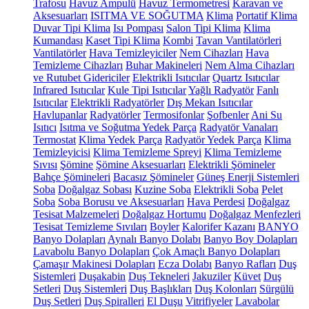
Trafosu
Havuz Ampulü
Havuz Termometresi
Karavan ve
Aksesuarları
ISITMA VE SOĞUTMA
Klima
Portatif Klima
Duvar Tipi Klima
Isı Pompası
Salon Tipi Klima
Klima
Kumandası
Kaset Tipi Klima
Kombi
Tavan Vantilatörleri
Vantilatörler
Hava Temizleyiciler
Nem Cihazları
Hava
Temizleme Cihazları
Buhar Makineleri
Nem Alma Cihazları
ve Rutubet Gidericiler
Elektrikli Isıtıcılar
Quartz Isıtıcılar
Infrared Isıtıcılar
Kule Tipi Isıtıcılar
Yağlı Radyatör
Fanlı
Isıtıcılar
Elektrikli Radyatörler
Dış Mekan Isıtıcılar
Havlupanlar
Radyatörler
Termosifonlar
Şofbenler
Ani Su
Isıtıcı
Isıtma ve Soğutma Yedek Parça
Radyatör Vanaları
Termostat
Klima Yedek Parça
Radyatör Yedek Parça
Klima
Temizleyicisi
Klima Temizleme Spreyi
Klima Temizleme
Sıvısı
Şömine
Şömine Aksesuarları
Elektrikli Şömineler
Bahçe Şömineleri
Bacasız Şömineler
Güneş Enerji Sistemleri
Soba
Doğalgaz Sobası
Kuzine Soba
Elektrikli Soba
Pelet
Soba
Soba Borusu ve Aksesuarları
Hava Perdesi
Doğalgaz
Tesisat Malzemeleri
Doğalgaz Hortumu
Doğalgaz Menfezleri
Tesisat Temizleme Sıvıları
Boyler
Kalorifer Kazanı
BANYO
Banyo Dolapları
Aynalı Banyo Dolabı
Banyo Boy Dolapları
Lavabolu Banyo Dolapları
Çok Amaçlı Banyo Dolapları
Çamaşır Makinesi Dolapları
Ecza Dolabı
Banyo Rafları
Duş
Sistemleri
Duşakabin
Duş Tekneleri
Jakuziler
Küvet
Duş
Setleri
Duş Sistemleri
Duş Başlıkları
Duş Kolonları
Sürgülü
Duş Setleri
Duş Spiralleri
El Duşu
Vitrifiyeler
Lavabolar