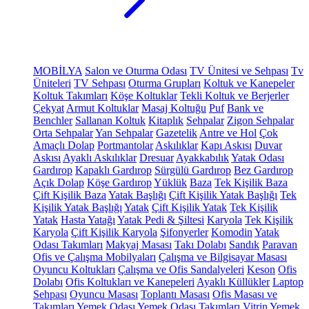
MOBİLYA
Salon ve Oturma Odası
TV Ünitesi ve Sehpası
Tv
Üniteleri
TV Sehpası
Oturma Grupları
Koltuk ve Kanepeler
Koltuk Takımları
Köşe Koltuklar
Tekli Koltuk ve Berjerler
Çekyat
Armut Koltuklar
Masaj Koltuğu
Puf
Bank ve
Benchler
Sallanan Koltuk
Kitaplık
Sehpalar
Zigon Sehpalar
Orta Sehpalar
Yan Sehpalar
Gazetelik
Antre ve Hol
Çok
Amaçlı Dolap
Portmantolar
Askılıklar
Kapı Askısı
Duvar
Askısı
Ayaklı Askılıklar
Dresuar
Ayakkabılık
Yatak Odası
Gardırop
Kapaklı Gardırop
Sürgülü Gardırop
Bez Gardırop
Açık Dolap
Köşe Gardırop
Yüklük
Baza
Tek Kişilik Baza
Çift Kişilik Baza
Yatak Başlığı
Çift Kişilik Yatak Başlığı
Tek
Kişilik Yatak Başlığı
Yatak
Çift Kişilik Yatak
Tek Kişilik
Yatak
Hasta Yatağı
Yatak Pedi & Şiltesi
Karyola
Tek Kişilik
Karyola
Çift Kişilik Karyola
Şifonyerler
Komodin
Yatak
Odası Takımları
Makyaj Masası
Takı Dolabı
Sandık
Paravan
Ofis ve Çalışma Mobilyaları
Çalışma ve Bilgisayar Masası
Oyuncu Koltukları
Çalışma ve Ofis Sandalyeleri
Keson
Ofis
Dolabı
Ofis Koltukları ve Kanepeleri
Ayaklı Küllükler
Laptop
Sehpası
Oyuncu Masası
Toplantı Masası
Ofis Masası ve
Takımları
Yemek Odası
Yemek Odası Takımları
Vitrin
Yemek