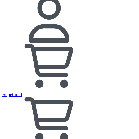
Sepetim
0