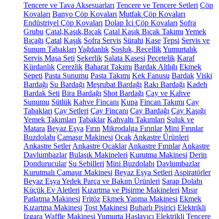
Tencere ve Tava Aksesuarları
Tencere ve Tencere Setleri
Çöp
Kovaları
Banyo Çöp Kovaları
Mutfak Çöp Kovaları
Endüstriyel Çöp Kovaları
Dolap İçi Çöp Kovaları
Sofra
Grubu
Çatal,Kaşık,Bıçak
Çatal Kaşık Bıçak Takımı
Yemek
Bıçağı
Çatal
Kaşık
Sofra Servis
Sürahi
Kase
Tepsi
Servis ve
Sunum Tabakları
Yağdanlık
Sosluk, Reçellik
Yumurtalık
Servis Maşa Seti
Şekerlik
Salata Kasesi
Peçetelik
Karaf
Kürdanlık
Çerezlik
Baharat Takımı
Bardak Altlığı
Ekmek
Sepeti
Pasta Sunumu
Pasta Takımı
Kek Fanusu
Bardak
Viski
Bardağı
Su Bardağı
Meşrubat Bardağı
Rakı Bardağı
Kadeh
Bardak Seti
Bira Bardağı
Shot Bardağı
Çay ve Kahve
Sunumu
Sütlük
Kahve Fincanı
Kupa
Fincan Takımı
Çay
Tabakları
Çay Setleri
Çay Fincanı
Çay Bardağı
Çay Kaşığı
Yemek Takımları
Tabaklar
Kahvaltı Takımları
Suluk ve
Matara
Beyaz Eşya
Fırın
Mikrodalga Fırınlar
Mini Fırınlar
Buzdolabı
Çamaşır Makinesi
Ocak
Ankastre Ürünleri
Ankastre Setler
Ankastre Ocaklar
Ankastre Fırınlar
Ankastre
Davlumbazlar
Bulaşık Makineleri
Kurutma Makinesi
Derin
Dondurucular
Su Sebilleri
Mini Buzdolabı
Davlumbazlar
Kurutmalı Çamaşır Makinesi
Beyaz Eşya Setleri
Aspiratörler
Beyaz Eşya Yedek Parça ve Bakım Ürünleri
Şarap Dolabı
Küçük Ev Aletleri
Kızartma ve Pişirme Makineleri
Mısır
Patlatma Makinesi
Fritöz
Ekmek Yapma Makinesi
Ekmek
Kızartma Makinesi
Tost Makinesi
Buharlı Pişirici
Elektrikli
Izgara
Waffle Makinesi
Yumurta Haşlayıcı
Elektrikli Tencere