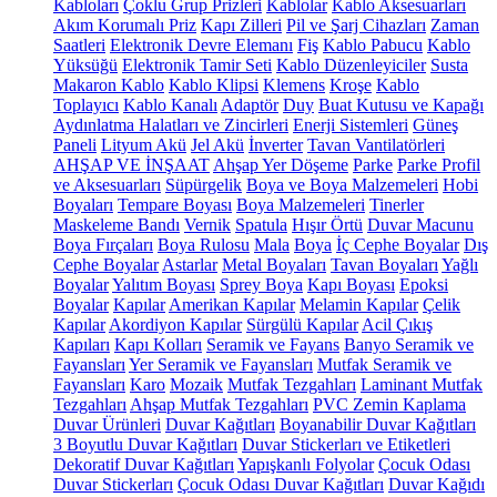
Kabloları
Çoklu Grup Prizleri
Kablolar
Kablo Aksesuarları
Akım Korumalı Priz
Kapı Zilleri
Pil ve Şarj Cihazları
Zaman
Saatleri
Elektronik Devre Elemanı
Fiş
Kablo Pabucu
Kablo
Yüksüğü
Elektronik Tamir Seti
Kablo Düzenleyiciler
Susta
Makaron Kablo
Kablo Klipsi
Klemens
Kroşe
Kablo
Toplayıcı
Kablo Kanalı
Adaptör
Duy
Buat Kutusu ve Kapağı
Aydınlatma Halatları ve Zincirleri
Enerji Sistemleri
Güneş
Paneli
Lityum Akü
Jel Akü
İnverter
Tavan Vantilatörleri
AHŞAP VE İNŞAAT
Ahşap Yer Döşeme
Parke
Parke Profil
ve Aksesuarları
Süpürgelik
Boya ve Boya Malzemeleri
Hobi
Boyaları
Tempare Boyası
Boya Malzemeleri
Tinerler
Maskeleme Bandı
Vernik
Spatula
Hışır Örtü
Duvar Macunu
Boya Fırçaları
Boya Rulosu
Mala
Boya
İç Cephe Boyalar
Dış
Cephe Boyalar
Astarlar
Metal Boyaları
Tavan Boyaları
Yağlı
Boyalar
Yalıtım Boyası
Sprey Boya
Kapı Boyası
Epoksi
Boyalar
Kapılar
Amerikan Kapılar
Melamin Kapılar
Çelik
Kapılar
Akordiyon Kapılar
Sürgülü Kapılar
Acil Çıkış
Kapıları
Kapı Kolları
Seramik ve Fayans
Banyo Seramik ve
Fayansları
Yer Seramik ve Fayansları
Mutfak Seramik ve
Fayansları
Karo
Mozaik
Mutfak Tezgahları
Laminant Mutfak
Tezgahları
Ahşap Mutfak Tezgahları
PVC Zemin Kaplama
Duvar Ürünleri
Duvar Kağıtları
Boyanabilir Duvar Kağıtları
3 Boyutlu Duvar Kağıtları
Duvar Stickerları ve Etiketleri
Dekoratif Duvar Kağıtları
Yapışkanlı Folyolar
Çocuk Odası
Duvar Stickerları
Çocuk Odası Duvar Kağıtları
Duvar Kağıdı