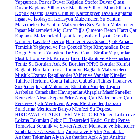
Yapıştırıcısı
Poster Duvar Kağıtları
Strafor
Duvar Çıtası
Duvar Kaplama
Silikon ve Mastikler
Silikon
Mum Silikon
Köpük
Mastik
Tavan Ürünleri
Kartonpiyer
Tavan Kaplama
İnşaat ve İzolasyon
İzolasyon Malzemeleri
Su Yalıtım
Malzemeleri
Isı Yalıtım Malzemeleri
Ses Yalıtım Malzemeleri
İnşaat Malzemeleri
Alçı
Cam Tuğla
Çimento
Beton Harcı
Çatı
Kaplama Malzemeleri
İnşaat Kimyasalları
İnşaat Temizlik
Ürünleri
Lavabo Çözücü
Harç ve Sıva Çözücü
Çok Amaçlı
Temizlik
Yağlayıcı ve Pas Çözücü
Yapı Kimyasalları
Derz
Dolgu
Seramik Yapıştırıcılar
Sıvı Conta
Strafor Yapıştırılar
Plastik Boru ve Ek Parçalar
Boru Bağlantı ve Aksesuarları
Temiz Su Boruları
Atık Su Boruları
PPRC Borular
Kombi
Bağlantı Boruları
Tesisat Tamir ve Bağlantı Malzemeleri
Musluk Uzatma
Regülatörler
Valfler ve Vanalar
Nipeller
Tahliye Hortumu
Conta
Taharet Çubuğu
Fittings
Tıpalar ve
Süzgeçler
İnşaat Makineleri
Elektrikli Vinçler
Taşıma
Arabaları
Caraskallar
Havlupanlar
Ahşaplar
Masif Paneller
Keresteler
Ahşap Seperatörler
Ahşap Çatı Malzemeleri
Çatı
Penceresi
Çatı Merdiveni
Ahşap Merdivenler
Trabzan
Sundurma
Menfezler
Banyo Menfezi
Su Deposu
HIRDAVAT EL ALETLERİ VE OTO
El Aletleri
Lokma ve
Lokma Takımları
Çekiç
El Testereleri
Kesici Grubu
Pense
Tornavida
Seramik ve Sıvacı Aletleri
Mengene ve İşkenceler
Zımbalar ve Aksesuarları
Zımpara ve Eğeler
Anahtarlar
Anahtar Takımları
Alyan Anahtarları
Açık Ağız Anahtar