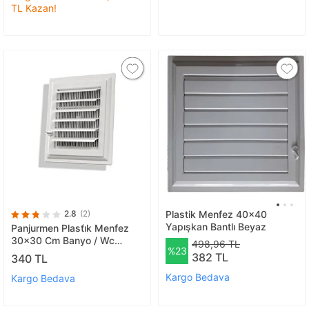
TL Kazan!
2.8
(2)
Plastik Menfez 40x40
Yapışkan Bantlı Beyaz
Panjurmen Plasti̇k Menfez
30x30 Cm Banyo / Wc
498,96 TL
%23
Havalandirma Menfez
382 TL
340 TL
Kargo Bedava
Kargo Bedava