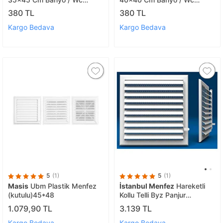
Havalandirma Menfez
Havalandirma Menfez
380 TL
380 TL
Kargo Bedava
Kargo Bedava
5
(1)
5
(1)
Masis
Ubm Plastik Menfez
İstanbul Menfez
Hareketli
(kutulu)45*48
Kollu Telli Byz Panjur
G45*y45
1.079,90 TL
3.139 TL
Kargo Bedava
Kargo Bedava