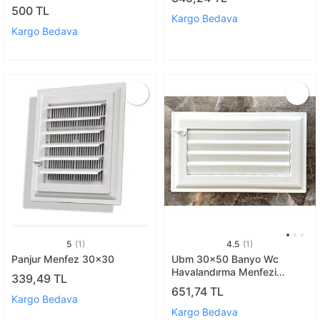
Havalandirma Menfez
500 TL
Kargo Bedava
Kargo Bedava
5
(1)
4.5
(1)
Panjur Menfez 30x30
Ubm 30x50 Banyo Wc
Havalandırma Menfezi
339,49 TL
Yapışkanlı (cam Menfez
651,74 TL
Hediyeli)
Kargo Bedava
Kargo Bedava