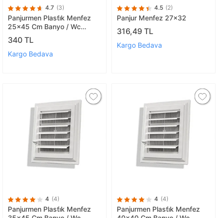
4.7
(3)
4.5
(2)
Panjurmen Plasti̇k Menfez
Panjur Menfez 27x32
25x45 Cm Banyo / Wc
316,49 TL
Havalandirma Menfez
340 TL
Kargo Bedava
Kargo Bedava
4
(4)
4
(4)
Panjurmen Plasti̇k Menfez
Panjurmen Plasti̇k Menfez
35x45 Cm Banyo / Wc
40x40 Cm Banyo / Wc