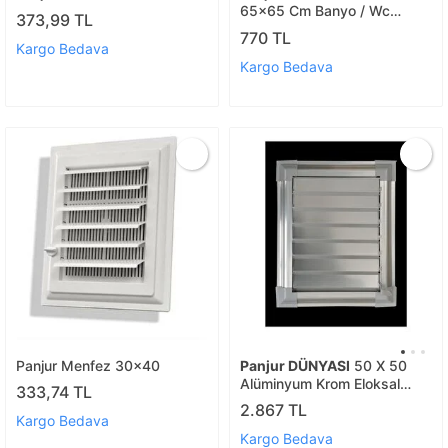
65x65 Cm Banyo / Wc
373,99 TL
Havalandirma Menfez
770 TL
Kargo Bedava
Kargo Bedava
Panjur Menfez 30x40
Panjur DÜNYASI
50 X 50
Alüminyum Krom Eloksal
333,74 TL
Banyo Wc Havalandırma
2.867 TL
Panjur Menfez Gümüş
Kargo Bedava
Kargo Bedava