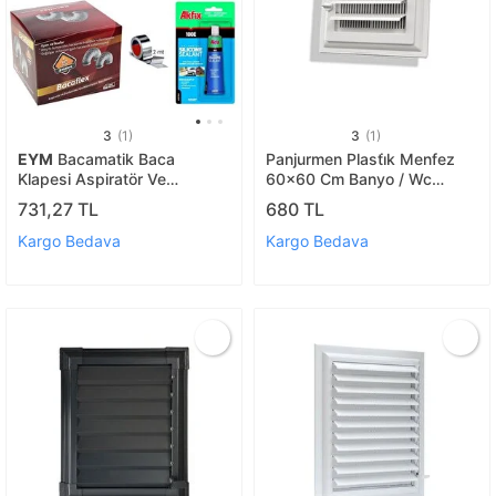
3
(1)
3
(1)
EYM
Bacamatik Baca
Panjurmen Plasti̇k Menfez
Klapesi Aspiratör Ve
60x60 Cm Banyo / Wc
Davlumbaz Için Süper Set
Havalandirma Menfez
731,27 TL
680 TL
Kargo Bedava
Kargo Bedava