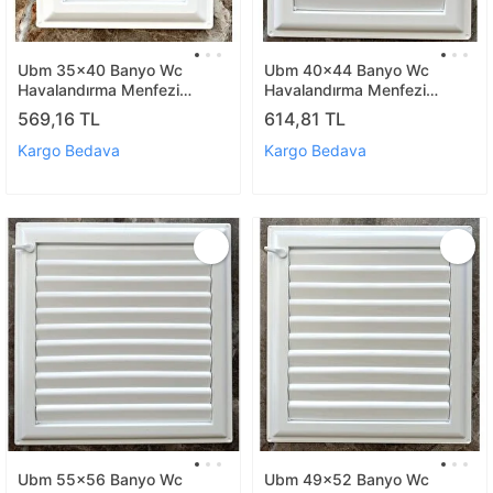
Ubm 35x40 Banyo Wc
Ubm 40x44 Banyo Wc
Havalandırma Menfezi
Havalandırma Menfezi
Yapışkanlı (cam Menfez
Yapışkanlı (cam Menfez
569,16 TL
614,81 TL
Hediyeli)
Hediyeli)
Kargo Bedava
Kargo Bedava
Ubm 55x56 Banyo Wc
Ubm 49x52 Banyo Wc