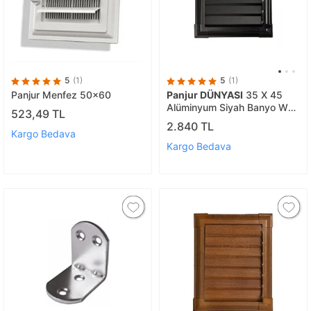
5
(1)
5
(1)
Panjur Menfez 50x60
Panjur DÜNYASI
35 X 45
Alüminyum Siyah Banyo Wc
523,49 TL
Havalandırma Panjur Menfez
2.840 TL
Siyah
Kargo Bedava
Kargo Bedava