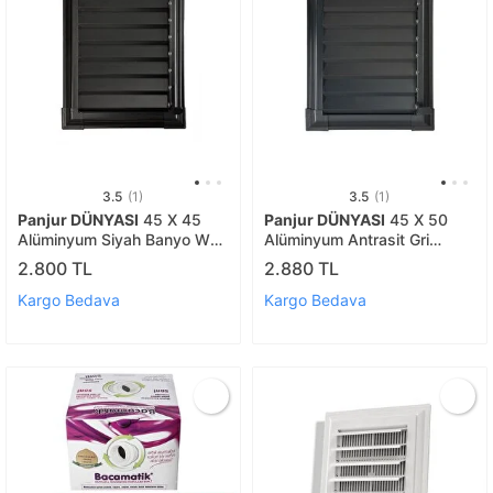
3.5
(1)
3.5
(1)
Panjur DÜNYASI
45 X 45
Panjur DÜNYASI
45 X 50
Alüminyum Siyah Banyo Wc
Alüminyum Antrasit Gri
Havalandırma Panjuru
Banyo Wc Havalandırma
2.800 TL
2.880 TL
Menfez Siyah
Panjur Menfez Gri
Kargo Bedava
Kargo Bedava