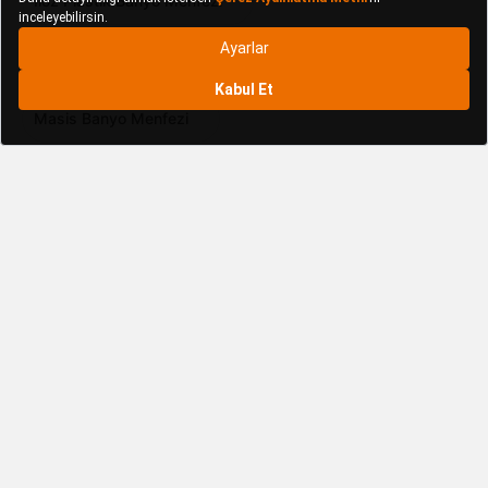
İlöz Plastik Banyo Menfezi
İstanbul Menfez Banyo Menfezi
Masis Banyo Menfezi
Mavitrend Banyo Menfezi
Mavitrend Menfezler
Melek Yapı Malzemeleri Banyo Menfezi
Melek Yapı Malzemeleri Menfezler
Menfezsan Banyo Menfezi
Menfezsan Menfezler
Met Metal Banyo Menfezi