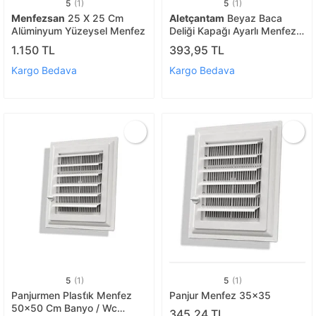
5
(1)
5
(1)
Menfezsan
25 X 25 Cm
Aletçantam
Beyaz Baca
Alüminyum Yüzeysel Menfez
Deliği Kapağı Ayarlı Menfez
Kapak - 5 Adet
1.150 TL
393,95 TL
Kargo Bedava
Kargo Bedava
5
(1)
5
(1)
Panjurmen Plasti̇k Menfez
Panjur Menfez 35x35
50x50 Cm Banyo / Wc
345,24 TL