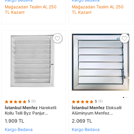
Mağazadan Teslim Al, 250
Mağazadan Teslim Al, 250
TL Kazan!
TL Kazan!
5
(1)
5
(1)
İstanbul Menfez
Hareketli
İstanbul Menfez
Eloksalli
Kollu Telli Byz Panjur
Alüminyum Menfez
G35*y45
40x41cm
1.909 TL
2.069 TL
Kargo Bedava
Kargo Bedava