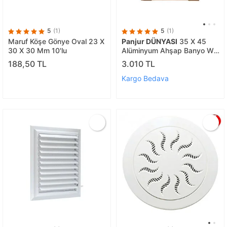
5
(1)
5
(1)
Maruf Köşe Gönye Oval 23 X
Panjur DÜNYASI
35 X 45
30 X 30 Mm 10'lu
Alüminyum Ahşap Banyo Wc
Havalandırma Panjur Menfez
188,50 TL
3.010 TL
Kahverengi
Kargo Bedava