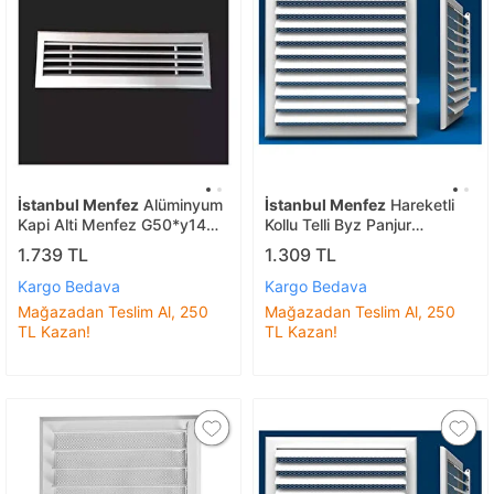
İstanbul Menfez
Alüminyum
İstanbul Menfez
Hareketli
Kapi Alti Menfez G50*y14
Kollu Telli Byz Panjur
Eloks
G30*y30
1.739 TL
1.309 TL
Kargo Bedava
Kargo Bedava
Mağazadan Teslim Al, 250
Mağazadan Teslim Al, 250
TL Kazan!
TL Kazan!