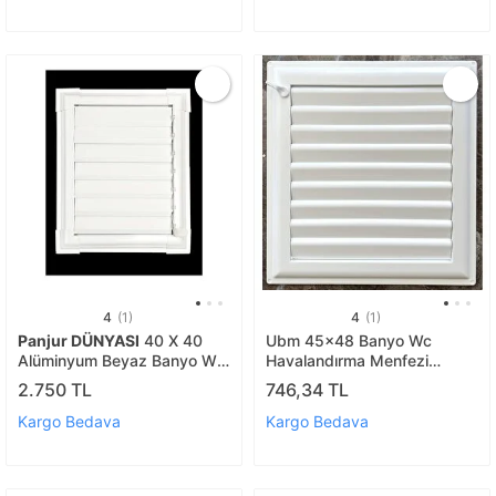
4
(1)
4
(1)
Panjur DÜNYASI
40 X 40
Ubm 45x48 Banyo Wc
Alüminyum Beyaz Banyo Wc
Havalandırma Menfezi
Havalandırma Panjur Menfez
Yapışkanlı (cam Menfez
2.750 TL
746,34 TL
Beyaz
Hediyeli)
Kargo Bedava
Kargo Bedava