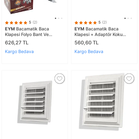
5
(2)
5
(2)
EYM
Bacamatik Baca
EYM
Bacamatik Baca
Klapesi Folyo Bant Ve
Klapesi + Adaptör Koku
Aspiratör Borusu 2 Mt Set
Önleyici Set
626,27 TL
560,60 TL
Kargo Bedava
Kargo Bedava