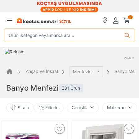
0
Ürün, kategori veya marka ara...
Reklam
Ahşap ve İnşaat
Banyo Menf
Menfezler
Banyo Menfezi
231 Ürün
Sırala
Filtrele
Genişlik
Malzeme