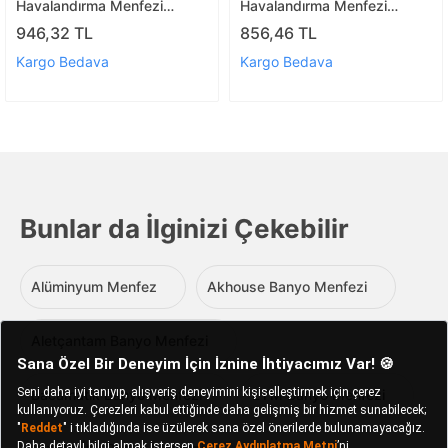
Havalandırma Menfezi
Havalandırma Menfezi
Yapışkanlı (cam Menfez
Yapışkanlı (cam Menfez
946,32 TL
856,46 TL
Hediyeli)
Hediyeli)
Kargo Bedava
Kargo Bedava
Bunlar da İlginizi Çekebilir
Alüminyum Menfez
Akhouse Banyo Menfezi
Aletçantam Banyo Menfezi
Bacamatik Banyo Menfezi
EYM Banyo Menfezi