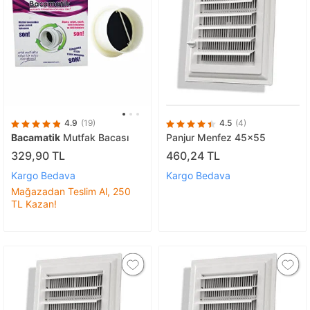
4.9
(19)
4.5
(4)
Bacamatik
Mutfak Bacası
Panjur Menfez 45x55
329,90 TL
460,24 TL
Kargo Bedava
Kargo Bedava
Mağazadan Teslim Al, 250
TL Kazan!