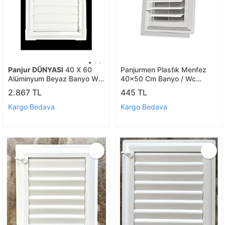
Panjur DÜNYASI
40 X 60
Panjurmen Plasti̇k Menfez
Alüminyum Beyaz Banyo Wc
40x50 Cm Banyo / Wc
Havalandırma Panjur Menfez
Havalandirma Menfez
2.867 TL
445 TL
Beyaz
Kargo Bedava
Kargo Bedava