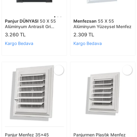
Panjur DÜNYASI
50 X 55
Menfezsan
55 X 55
Alüminyum Antrasit Gri
Alüminyum Yüzeysel Menfez
Banyo Wc Havalandırma
3.260 TL
2.309 TL
Panjur Menfez Gri
Kargo Bedava
Kargo Bedava
Panjur Menfez 35x45
Panjurmen Plasti̇k Menfez