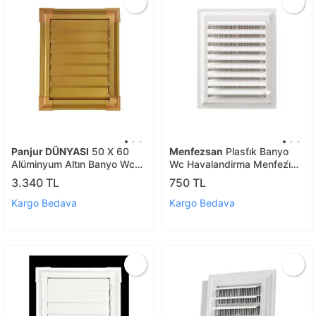
Panjur DÜNYASI
50 X 60
Menfezsan
Plasti̇k Banyo
Alüminyum Altın Banyo Wc
Wc Havalandirma Menfezi̇
Havalandırma Panjur Menfez
Yüzeysel Hareketli̇ 30x30
3.340 TL
750 TL
Altın
Cm
Kargo Bedava
Kargo Bedava