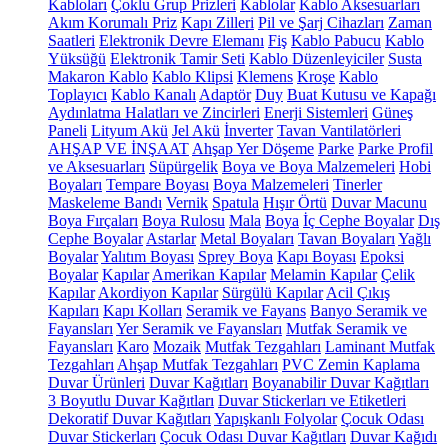
Kabloları
Çoklu Grup Prizleri
Kablolar
Kablo Aksesuarları
Akım Korumalı Priz
Kapı Zilleri
Pil ve Şarj Cihazları
Zaman
Saatleri
Elektronik Devre Elemanı
Fiş
Kablo Pabucu
Kablo
Yüksüğü
Elektronik Tamir Seti
Kablo Düzenleyiciler
Susta
Makaron Kablo
Kablo Klipsi
Klemens
Kroşe
Kablo
Toplayıcı
Kablo Kanalı
Adaptör
Duy
Buat Kutusu ve Kapağı
Aydınlatma Halatları ve Zincirleri
Enerji Sistemleri
Güneş
Paneli
Lityum Akü
Jel Akü
İnverter
Tavan Vantilatörleri
AHŞAP VE İNŞAAT
Ahşap Yer Döşeme
Parke
Parke Profil
ve Aksesuarları
Süpürgelik
Boya ve Boya Malzemeleri
Hobi
Boyaları
Tempare Boyası
Boya Malzemeleri
Tinerler
Maskeleme Bandı
Vernik
Spatula
Hışır Örtü
Duvar Macunu
Boya Fırçaları
Boya Rulosu
Mala
Boya
İç Cephe Boyalar
Dış
Cephe Boyalar
Astarlar
Metal Boyaları
Tavan Boyaları
Yağlı
Boyalar
Yalıtım Boyası
Sprey Boya
Kapı Boyası
Epoksi
Boyalar
Kapılar
Amerikan Kapılar
Melamin Kapılar
Çelik
Kapılar
Akordiyon Kapılar
Sürgülü Kapılar
Acil Çıkış
Kapıları
Kapı Kolları
Seramik ve Fayans
Banyo Seramik ve
Fayansları
Yer Seramik ve Fayansları
Mutfak Seramik ve
Fayansları
Karo
Mozaik
Mutfak Tezgahları
Laminant Mutfak
Tezgahları
Ahşap Mutfak Tezgahları
PVC Zemin Kaplama
Duvar Ürünleri
Duvar Kağıtları
Boyanabilir Duvar Kağıtları
3 Boyutlu Duvar Kağıtları
Duvar Stickerları ve Etiketleri
Dekoratif Duvar Kağıtları
Yapışkanlı Folyolar
Çocuk Odası
Duvar Stickerları
Çocuk Odası Duvar Kağıtları
Duvar Kağıdı