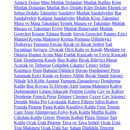
Amaçlı Dolap
Mini Mutfak Dolapları
Mutfak Rafları
Köşe
Mutfak Dolapları
Mutfak Boy Dolabı
Kiler Dolabı
Ekmek ve
Sebze Dolabı
Tabureler
Sandalye
Mutfak Sandalyeleri
Bar
Sandalyeleri
Katlanır Sandalyeler
Mutfak Köşe Takımları
Masa ve Masa Takımları
Yemek Masası ve Takımları
Mutfak
Masası ve Takımları
Eviye
Mutfak Bataryaları
Mutfak
Gereçleri
Kesme Tahtası
Rende
Servis Gereçleri
Patates Ezici
Manuel Kıyma Makinesi
Krema Pompası
Dilimleyici
Doğrayıcı
Yumurta Fırçası
Bıçak ve Bıçak Setleri
Yağ
Sıçratmaz
Soyucu, Oyacak
Ölçü Kabı ve Kaşığı
Merdane ve
Oklava
Hamur Açma Matı
Fındık Kıracağı ve Ceviz Kıracağı
Elek
Dondurma Kaşığı
Buz Kalıbı
Bıçak Bileyici Masat
Açacak ve Tirbuşon
Çekirdek Çıkarıcı
Çırpıcı
Sebze
Kurutucu
Huni
Baharat Öğütücü
Havan
Hamburger Presi
Sarımsak Ezici
Kaşık ve Kepçe Altlığı
Bıçak Standı
Süzgeç
Nihale
İçli Köfte Aparatı
Yumurta Zamanlayıcı
Dondurma
Kalıbı
Buz Kovası
Et Dövme Aleti
Sarma Makinesi
Kahve
Değirmenleri
Limon Sıkacağı
Pişirme Grubu
Çay ve Kahve
Demleme
French Press
Dripper
Chemex
Cezve
Çay Süzgeci
Demlik
Moka Pot
Çaydanlık
Kahve Filtresi
Sifon Kahve
Fırında Pişirme
Pasta Kalıbı
Kurabiye Kalıbı
Fırın Tepsisi
Cam Tepsi
Alüminyum Folyo
Kek Kalıbı
Muffin Kalıbı
Çikolata Kalıbı
Güveç
Pişirme Kağıdı
Pizza Tepsisi
Tart
Kalıbı
Ocak Üstü Pişirme
Tava ve Tava Setleri
Ocak Üstü
Tost Makinesi
Ocak Üstü Sac
Sahan
Düdüklü Tencere