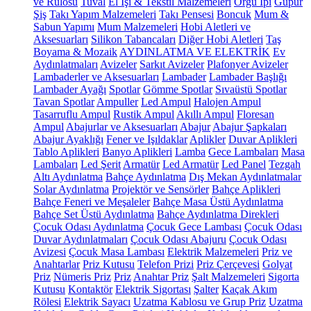
ve Rulosu
Tuval
El İşi & Tekstil Malzemeleri
Örgü İpi
Güpür
Şiş
Takı Yapım Malzemeleri
Takı Pensesi
Boncuk
Mum &
Sabun Yapımı
Mum Malzemeleri
Hobi Aletleri ve
Aksesuarları
Silikon Tabancaları
Diğer Hobi Aletleri
Taş
Boyama & Mozaik
AYDINLATMA VE ELEKTRİK
Ev
Aydınlatmaları
Avizeler
Sarkıt Avizeler
Plafonyer Avizeler
Lambaderler ve Aksesuarları
Lambader
Lambader Başlığı
Lambader Ayağı
Spotlar
Gömme Spotlar
Sıvaüstü Spotlar
Tavan Spotlar
Ampuller
Led Ampul
Halojen Ampul
Tasarruflu Ampul
Rustik Ampul
Akıllı Ampul
Floresan
Ampul
Abajurlar ve Aksesuarları
Abajur
Abajur Şapkaları
Abajur Ayaklığı
Fener ve Işıldaklar
Aplikler
Duvar Aplikleri
Tablo Aplikleri
Banyo Aplikleri
Lamba
Gece Lambaları
Masa
Lambaları
Led Şerit
Armatür
Led Armatür
Led Panel
Tezgah
Altı Aydınlatma
Bahçe Aydınlatma
Dış Mekan Aydınlatmalar
Solar Aydınlatma
Projektör ve Sensörler
Bahçe Aplikleri
Bahçe Feneri ve Meşaleler
Bahçe Masa Üstü Aydınlatma
Bahçe Set Üstü Aydınlatma
Bahçe Aydınlatma Direkleri
Çocuk Odası Aydınlatma
Çocuk Gece Lambası
Çocuk Odası
Duvar Aydınlatmaları
Çocuk Odası Abajuru
Çocuk Odası
Avizesi
Çocuk Masa Lambası
Elektrik Malzemeleri
Priz ve
Anahtarlar
Priz Kutusu
Telefon Prizi
Priz Çerçevesi
Golyat
Priz
Nümeris Priz
Priz
Anahtar Priz
Şalt Malzemeleri
Sigorta
Kutusu
Kontaktör
Elektrik Sigortası
Şalter
Kaçak Akım
Rölesi
Elektrik Sayacı
Uzatma Kablosu ve Grup Priz
Uzatma