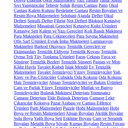
Dosya
Etiketlik
Okul Malzemeleri
Yazı Tahtası
Tahta Silgisi
Sıvı Yapıştırıcılar
Tebeşir
Suluk
Resim Çantası
Pano
Okul
Çantası
Kalem Kutusu
Beslenme Çantası
Resim Boyaları ve
Resim Boya Malzemeleri
Selobant
Ajanda
Defter
Okul
Defteri
Spiralli Defter
Fihrist
Not Defteri
Bloknot
Kırtasiye
Malzemeleri
Masaüstü Gereçleri
Kırtasiye Kağıt Ürünleri
Kırtasiye Seti
Kalem ve Yazı Gereçleri
Koli Bandı Makinesi
Para Makineleri
Para Çekmeceleri
Para Sayma Makineleri
Ofis Sarf Ürünleri
Evrak İmha Makineleri
Laminasyon
Makineleri
Barkod Okuyucu
Temizlik Gereçleri ve
Ekipmanları
Temizlik Eldiveni
Temizlik Kovası
Temizlik,
Ovma Teli
Tüy Toplama Ürünleri
Faraş
Çekpas
Fırça ve
Süpürge
Temizlik Bezleri
Temizlik Süngeri
Paspas ve Mop
Kâğıt Havlu
Tuvalet Kağıdı
Islak Mendil
Ev Temizlik
Malzemeleri
Tuvalet Temizleyici
Yüzey Temizleyiciler
Yağ,
Kireç ve Pas Çözücüler
Çubuklu Oda Kokusu
Oda Kokusu
Halı Temizleyiciler
Ahşap Temizleyiciler ve Bakım Ürünleri
Cam ve Parlak Yüzey Temizleyiciler
Mutfak ve Banyo
Temizleyiciler
Bulaşık Makinesi Deterjanı
Yumuşatıcı
Çamaşır Deterjanı
Elde Bulaşık Deterjanı
Çamaşır Leke
Çıkarıcılar
Kolonya
Pazar Arabası ve Çantası
Eğlence
Ürünleri
Parti Malzemeleri
Puzzle
Hobi Malzemeleri
Hobi
Boya ve Resim Malzemeleri
Ahşap Boyaları
Akrilik Boyalar
Sulu Boya
Yağlı Boya Seti
Eskitme Boyası
Cam ve Seramik
Boyaları
Metalik Boya
Şövale
Kumaş Boyaları
Resim Fırçası