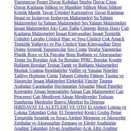
Yapıştırıcısı
Poster Duvar Kağıtları
Strafor
Duvar Çıtası
Duvar Kaplama
Silikon ve Mastikler
Silikon
Mum Silikon
Köpük
Mastik
Tavan Ürünleri
Kartonpiyer
Tavan Kaplama
İnşaat ve İzolasyon
İzolasyon Malzemeleri
Su Yalıtım
Malzemeleri
Isı Yalıtım Malzemeleri
Ses Yalıtım Malzemeleri
İnşaat Malzemeleri
Alçı
Cam Tuğla
Çimento
Beton Harcı
Çatı
Kaplama Malzemeleri
İnşaat Kimyasalları
İnşaat Temizlik
Ürünleri
Lavabo Çözücü
Harç ve Sıva Çözücü
Çok Amaçlı
Temizlik
Yağlayıcı ve Pas Çözücü
Yapı Kimyasalları
Derz
Dolgu
Seramik Yapıştırıcılar
Sıvı Conta
Strafor Yapıştırılar
Plastik Boru ve Ek Parçalar
Boru Bağlantı ve Aksesuarları
Temiz Su Boruları
Atık Su Boruları
PPRC Borular
Kombi
Bağlantı Boruları
Tesisat Tamir ve Bağlantı Malzemeleri
Musluk Uzatma
Regülatörler
Valfler ve Vanalar
Nipeller
Tahliye Hortumu
Conta
Taharet Çubuğu
Fittings
Tıpalar ve
Süzgeçler
İnşaat Makineleri
Elektrikli Vinçler
Taşıma
Arabaları
Caraskallar
Havlupanlar
Ahşaplar
Masif Paneller
Keresteler
Ahşap Seperatörler
Ahşap Çatı Malzemeleri
Çatı
Penceresi
Çatı Merdiveni
Ahşap Merdivenler
Trabzan
Sundurma
Menfezler
Banyo Menfezi
Su Deposu
HIRDAVAT EL ALETLERİ VE OTO
El Aletleri
Lokma ve
Lokma Takımları
Çekiç
El Testereleri
Kesici Grubu
Pense
Tornavida
Seramik ve Sıvacı Aletleri
Mengene ve İşkenceler
Zımbalar ve Aksesuarları
Zımpara ve Eğeler
Anahtarlar
Anahtar Takımları
Alyan Anahtarları
Açık Ağız Anahtar