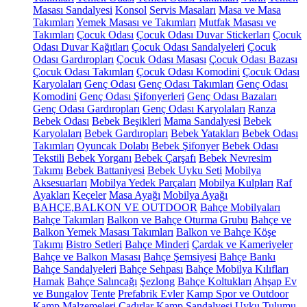
Masası Sandalyesi
Konsol
Servis Masaları
Masa ve Masa
Takımları
Yemek Masası ve Takımları
Mutfak Masası ve
Takımları
Çocuk Odası
Çocuk Odası Duvar Stickerları
Çocuk
Odası Duvar Kağıtları
Çocuk Odası Sandalyeleri
Çocuk
Odası Gardıropları
Çocuk Odası Masası
Çocuk Odası Bazası
Çocuk Odası Takımları
Çocuk Odası Komodini
Çocuk Odası
Karyolaları
Genç Odası
Genç Odası Takımları
Genç Odası
Komodini
Genç Odası Şifonyerleri
Genç Odası Bazaları
Genç Odası Gardıropları
Genç Odası Karyolaları
Ranza
Bebek Odası
Bebek Beşikleri
Mama Sandalyesi
Bebek
Karyolaları
Bebek Gardıropları
Bebek Yatakları
Bebek Odası
Takımları
Oyuncak Dolabı
Bebek Şifonyer
Bebek Odası
Tekstili
Bebek Yorganı
Bebek Çarşafı
Bebek Nevresim
Takımı
Bebek Battaniyesi
Bebek Uyku Seti
Mobilya
Aksesuarları
Mobilya Yedek Parçaları
Mobilya Kulpları
Raf
Ayakları
Keçeler
Masa Ayağı
Mobilya Ayağı
BAHÇE,BALKON VE OUTDOOR
Bahçe Mobilyaları
Bahçe Takımları
Balkon ve Bahçe Oturma Grubu
Bahçe ve
Balkon Yemek Masası Takımları
Balkon ve Bahçe Köşe
Takımı
Bistro Setleri
Bahçe Minderi
Çardak ve Kameriyeler
Bahçe ve Balkon Masası
Bahçe Şemsiyesi
Bahçe Bankı
Bahçe Sandalyeleri
Bahçe Sehpası
Bahçe Mobilya Kılıfları
Hamak
Bahçe Salıncağı
Şezlong
Bahçe Koltukları
Ahşap Ev
ve Bungalov
Tente
Prefabrik Evler
Kamp Spor ve Outdoor
Kamp Malzemeleri
Çadırlar
Kamp Sandalyesi
Uyku Tulumu