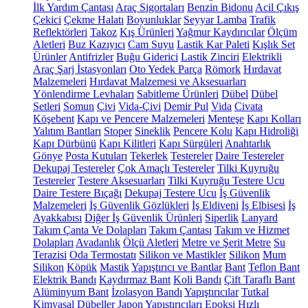
İlk Yardım Çantası
Araç Sigortaları
Benzin Bidonu
Acil Çıkış
Çekici
Çekme Halatı
Boyunluklar
Seyyar Lamba
Trafik
Reflektörleri
Takoz
Kış Ürünleri
Yağmur Kaydırıcılar
Ölçüm
Aletleri
Buz Kazıyıcı
Cam Suyu
Lastik Kar Paleti
Kışlık Set
Ürünler
Antifrizler
Buğu Giderici
Lastik Zinciri
Elektrikli
Araç Şarj İstasyonları
Oto Yedek Parça
Römork
Hırdavat
Malzemeleri
Hırdavat Malzemesi ve Aksesuarları
Yönlendirme Levhaları
Sabitleme Ürünleri
Dübel
Dübel
Setleri
Somun
Çivi
Vida-Çivi
Demir Pul
Vida
Civata
Köşebent
Kapı ve Pencere Malzemeleri
Menteşe
Kapı Kolları
Yalıtım Bantları
Stoper
Sineklik
Pencere Kolu
Kapı Hidroliği
Kapı Dürbünü
Kapı Kilitleri
Kapı Sürgüleri
Anahtarlık
Gönye
Posta Kutuları
Tekerlek
Testereler
Daire Testereler
Dekupaj Testereler
Çok Amaçlı Testereler
Tilki Kuyruğu
Testereler
Testere Aksesuarları
Tilki Kuyruğu Testere Ucu
Daire Testere Bıçağı
Dekupaj Testere Ucu
İş Güvenlik
Malzemeleri
İş Güvenlik Gözlükleri
İş Eldiveni
İş Elbisesi
İş
Ayakkabısı
Diğer İş Güvenlik Ürünleri
Siperlik
Lanyard
Takım Çanta Ve Dolapları
Takım Çantası
Takım ve Hizmet
Dolapları
Avadanlık
Ölçü Aletleri
Metre ve Şerit Metre
Su
Terazisi
Oda Termostatı
Silikon ve Mastikler
Silikon
Mum
Silikon
Köpük
Mastik
Yapıştırıcı ve Bantlar
Bant
Teflon Bant
Elektrik Bandı
Kaydırmaz Bant
Koli Bandı
Çift Taraflı Bant
Alüminyum Bant
İzolasyon Bandı
Yapıştırıcılar
Tutkal
Kimyasal Dübeller
Japon Yapıştırıcıları
Epoksi
Hızlı