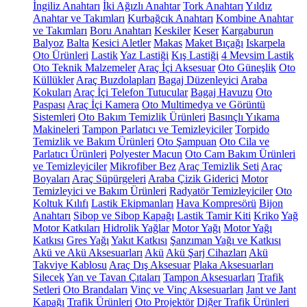
İngiliz Anahtarı
İki Ağızlı Anahtar
Tork Anahtarı
Yıldız
Anahtar ve Takımları
Kurbağcık Anahtarı
Kombine Anahtar
ve Takımları
Boru Anahtarı
Keskiler
Keser
Kargaburun
Balyoz
Balta
Kesici Aletler
Makas
Maket Bıçağı
Iskarpela
Oto Ürünleri
Lastik
Yaz Lastiği
Kış Lastiği
4 Mevsim Lastik
Oto Teknik Malzemeler
Araç İçi Aksesuar
Oto Güneşlik
Oto
Küllükler
Araç Buzdolapları
Bagaj Düzenleyici
Araba
Kokuları
Araç İçi Telefon Tutucular
Bagaj Havuzu
Oto
Paspası
Araç İçi Kamera
Oto Multimedya ve Görüntü
Sistemleri
Oto Bakım Temizlik Ürünleri
Basınçlı Yıkama
Makineleri
Tampon Parlatıcı ve Temizleyiciler
Torpido
Temizlik ve Bakım Ürünleri
Oto Şampuan
Oto Cila ve
Parlatıcı Ürünleri
Polyester Macun
Oto Cam Bakım Ürünleri
ve Temizleyiciler
Mikrofiber Bez
Araç Temizlik Seti
Araç
Boyaları
Araç Süpürgeleri
Araba Çizik Giderici
Motor
Temizleyici ve Bakım Ürünleri
Radyatör Temizleyiciler
Oto
Koltuk Kılıfı
Lastik Ekipmanları
Hava Kompresörü
Bijon
Anahtarı
Sibop ve Sibop Kapağı
Lastik Tamir Kiti
Kriko
Yağ
Motor Katkıları
Hidrolik Yağlar
Motor Yağı
Motor Yağı
Katkısı
Gres Yağı
Yakıt Katkısı
Şanzıman Yağı ve Katkısı
Akü ve Akü Aksesuarları
Akü
Akü Şarj Cihazları
Akü
Takviye Kablosu
Araç Dış Aksesuar
Plaka Aksesuarları
Silecek
Yan ve Tavan Çıtaları
Tampon Aksesuarları
Trafik
Setleri
Oto Brandaları
Vinç ve Vinç Aksesuarları
Jant ve Jant
Kapağı
Trafik Ürünleri
Oto Projektör
Diğer Trafik Ürünleri