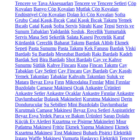
Tencere ve Tava Aksesuarları
Tencere ve Tencere Setleri
Çöp
Kovaları
Banyo Çöp Kovaları
Mutfak Çöp Kovaları
Endüstriyel Çöp Kovaları
Dolap İçi Çöp Kovaları
Sofra
Grubu
Çatal,Kaşık,Bıçak
Çatal Kaşık Bıçak Takımı
Yemek
Bıçağı
Çatal
Kaşık
Sofra Servis
Sürahi
Kase
Tepsi
Servis ve
Sunum Tabakları
Yağdanlık
Sosluk, Reçellik
Yumurtalık
Servis Maşa Seti
Şekerlik
Salata Kasesi
Peçetelik
Karaf
Kürdanlık
Çerezlik
Baharat Takımı
Bardak Altlığı
Ekmek
Sepeti
Pasta Sunumu
Pasta Takımı
Kek Fanusu
Bardak
Viski
Bardağı
Su Bardağı
Meşrubat Bardağı
Rakı Bardağı
Kadeh
Bardak Seti
Bira Bardağı
Shot Bardağı
Çay ve Kahve
Sunumu
Sütlük
Kahve Fincanı
Kupa
Fincan Takımı
Çay
Tabakları
Çay Setleri
Çay Fincanı
Çay Bardağı
Çay Kaşığı
Yemek Takımları
Tabaklar
Kahvaltı Takımları
Suluk ve
Matara
Beyaz Eşya
Fırın
Mikrodalga Fırınlar
Mini Fırınlar
Buzdolabı
Çamaşır Makinesi
Ocak
Ankastre Ürünleri
Ankastre Setler
Ankastre Ocaklar
Ankastre Fırınlar
Ankastre
Davlumbazlar
Bulaşık Makineleri
Kurutma Makinesi
Derin
Dondurucular
Su Sebilleri
Mini Buzdolabı
Davlumbazlar
Kurutmalı Çamaşır Makinesi
Beyaz Eşya Setleri
Aspiratörler
Beyaz Eşya Yedek Parça ve Bakım Ürünleri
Şarap Dolabı
Küçük Ev Aletleri
Kızartma ve Pişirme Makineleri
Mısır
Patlatma Makinesi
Fritöz
Ekmek Yapma Makinesi
Ekmek
Kızartma Makinesi
Tost Makinesi
Buharlı Pişirici
Elektrikli
Izgara
Waffle Makinesi
Yumurta Haşlayıcı
Elektrikli Tencere