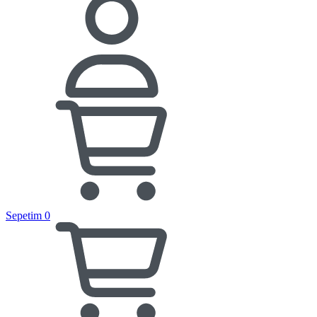
Sepetim
0