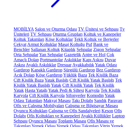
MOBİLYA
Salon ve Oturma Odası
TV Ünitesi ve Sehpası
Tv
Üniteleri
TV Sehpası
Oturma Grupları
Koltuk ve Kanepeler
Koltuk Takımları
Köşe Koltuklar
Tekli Koltuk ve Berjerler
Çekyat
Armut Koltuklar
Masaj Koltuğu
Puf
Bank ve
Benchler
Sallanan Koltuk
Kitaplık
Sehpalar
Zigon Sehpalar
Orta Sehpalar
Yan Sehpalar
Gazetelik
Antre ve Hol
Çok
Amaçlı Dolap
Portmantolar
Askılıklar
Kapı Askısı
Duvar
Askısı
Ayaklı Askılıklar
Dresuar
Ayakkabılık
Yatak Odası
Gardırop
Kapaklı Gardırop
Sürgülü Gardırop
Bez Gardırop
Açık Dolap
Köşe Gardırop
Yüklük
Baza
Tek Kişilik Baza
Çift Kişilik Baza
Yatak Başlığı
Çift Kişilik Yatak Başlığı
Tek
Kişilik Yatak Başlığı
Yatak
Çift Kişilik Yatak
Tek Kişilik
Yatak
Hasta Yatağı
Yatak Pedi & Şiltesi
Karyola
Tek Kişilik
Karyola
Çift Kişilik Karyola
Şifonyerler
Komodin
Yatak
Odası Takımları
Makyaj Masası
Takı Dolabı
Sandık
Paravan
Ofis ve Çalışma Mobilyaları
Çalışma ve Bilgisayar Masası
Oyuncu Koltukları
Çalışma ve Ofis Sandalyeleri
Keson
Ofis
Dolabı
Ofis Koltukları ve Kanepeleri
Ayaklı Küllükler
Laptop
Sehpası
Oyuncu Masası
Toplantı Masası
Ofis Masası ve
Takımları
Yemek Odası
Yemek Odası Takımları
Vitrin
Yemek