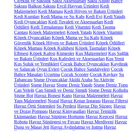
Çiçeklik ve Saksılık
Saksı Aksesuarları
Saksı Altlığı
Bahçe
Saksısı
Balkon Saksısı
Evcil Hayvan Ürünleri
Kedi
Malzemeleri
Kedi Maması
Kedi Hijyen ve Bakım Ürünleri
Kedi Kumları
Kedi Mama ve Su Kabı
Kedi Evi
Kedi Yatağı
Kedi Oyuncakları
Kedi Tuvaleti ve Aksesuarları
Kedi
Ödülleri
Kedi Tırmalaması
Kedi Vitamini
Kedi Taşıma
Çantası
Köpek Malzemeleri
Köpek Yatağı
Köpek Vitamini
Köpek Oyuncakları
Köpek Mama ve Su Kabı
Köpek
Güvenlik
Köpek Hijyen ve Bakım Ürünleri
Köpek Ödülleri
Köpek Maması
Köpek Kulübesi
Köpek Tasmaları
Köpek
Elbisesi
Köpek Kafesi
Kümesler
Kuş Malzemeleri
Kuş Sağlık
ve Bakım Ürünleri
Kuş Kafesleri ve Aksesuarları
Kuş Yemi
Kuş Suluk ve Yemlikleri
Çocuk Bahçe Oyuncakları
Kaydırak
ve Salıncak
Oyun Evleri
Çocuk Bahçe Sandalyeleri
Çocuk
Bahçe Masaları
Uçurtma
Çocuk Scooter
Çocuk Kaykay
Su
Tabancası
Şişme Oyuncaklar
Akülü Araba
Su Aktivite
Ürünleri
Şişme Havuz
Şişme Deniz Yatağı
Şişme Deniz Topu
Can Yeleği
Can Simidi ve Deniz Simidi
Şişme Deniz Kolluğu
Şişme Bot
Havuz Bonesi
Kano
Havuz Malzemeleri
Havuz
Yapı Malzemeleri
Nozul
Havuz Kenar Izgarası
Havuz Filtresi
Havuz Örtü Sistemleri
Su Perdesi
Havuz Dip Süzgeç
Havuz
ve Dozaj Pompası
Havuz Kimyasalları
Havuz Temizlik
Ekipmanları
Havuz Süpürge Hortumu
Havuz Kepçesi
Havuz
Robotu
Havuz Süpürgesi ve Fırçası
Havuz Merdiveni
Havuz
Duşu ve Masaj Jeti
Havuz Aydınlatma ve Isıtma
Havuz