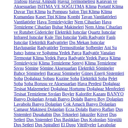
Trafosu
Havuz Ampulü
Havuz Termometresi
Karavan ve
Aksesuarları
ISITMA VE SOĞUTMA
Klima
Portatif Klima
Duvar Tipi Klima
Isı Pompası
Salon Tipi Klima
Klima
Kumandası
Kaset Tipi Klima
Kombi
Tavan Vantilatörleri
Vantilatörler
Hava Temizleyiciler
Nem Cihazları
Hava
Temizleme Cihazları
Buhar Makineleri
Nem Alma Cihazları
ve Rutubet Gidericiler
Elektrikli Isıtıcılar
Quartz Isıtıcılar
Infrared Isıtıcılar
Kule Tipi Isıtıcılar
Yağlı Radyatör
Fanlı
Isıtıcılar
Elektrikli Radyatörler
Dış Mekan Isıtıcılar
Havlupanlar
Radyatörler
Termosifonlar
Şofbenler
Ani Su
Isıtıcı
Isıtma ve Soğutma Yedek Parça
Radyatör Vanaları
Termostat
Klima Yedek Parça
Radyatör Yedek Parça
Klima
Temizleyicisi
Klima Temizleme Spreyi
Klima Temizleme
Sıvısı
Şömine
Şömine Aksesuarları
Elektrikli Şömineler
Bahçe Şömineleri
Bacasız Şömineler
Güneş Enerji Sistemleri
Soba
Doğalgaz Sobası
Kuzine Soba
Elektrikli Soba
Pelet
Soba
Soba Borusu ve Aksesuarları
Hava Perdesi
Doğalgaz
Tesisat Malzemeleri
Doğalgaz Hortumu
Doğalgaz Menfezleri
Tesisat Temizleme Sıvıları
Boyler
Kalorifer Kazanı
BANYO
Banyo Dolapları
Aynalı Banyo Dolabı
Banyo Boy Dolapları
Lavabolu Banyo Dolapları
Çok Amaçlı Banyo Dolapları
Çamaşır Makinesi Dolapları
Ecza Dolabı
Banyo Rafları
Duş
Sistemleri
Duşakabin
Duş Tekneleri
Jakuziler
Küvet
Duş
Setleri
Duş Sistemleri
Duş Başlıkları
Duş Kolonları
Sürgülü
Duş Setleri
Duş Spiralleri
El Duşu
Vitrifiyeler
Lavabolar