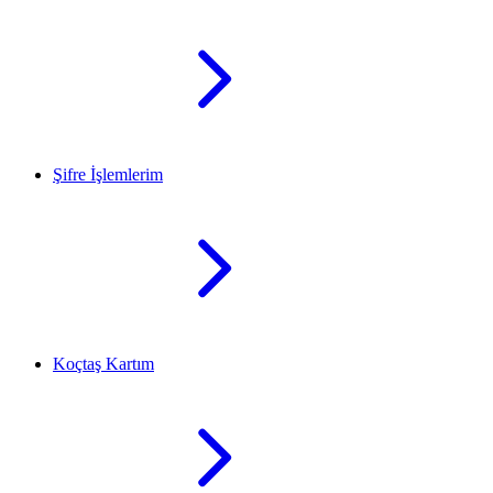
Şifre İşlemlerim
Koçtaş Kartım