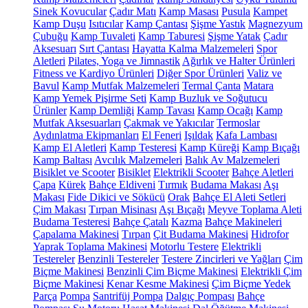
Sinek Kovucular
Çadır Matı
Kamp Masası
Pusula
Kampet
Kamp Duşu
Isıtıcılar
Kamp Çantası
Şişme Yastık
Magnezyum
Çubuğu
Kamp Tuvaleti
Kamp Taburesi
Şişme Yatak
Çadır
Aksesuarı
Sırt Çantası
Hayatta Kalma Malzemeleri
Spor
Aletleri
Pilates, Yoga ve Jimnastik
Ağırlık ve Halter Ürünleri
Fitness ve Kardiyo Ürünleri
Diğer Spor Ürünleri
Valiz ve
Bavul
Kamp Mutfak Malzemeleri
Termal Çanta
Matara
Kamp Yemek Pişirme Seti
Kamp Buzluk ve Soğutucu
Ürünler
Kamp Demliği
Kamp Tavası
Kamp Ocağı
Kamp
Mutfak Aksesuarları
Çakmak ve Yakıcılar
Termoslar
Aydınlatma Ekipmanları
El Feneri
Işıldak
Kafa Lambası
Kamp El Aletleri
Kamp Testeresi
Kamp Küreği
Kamp Bıçağı
Kamp Baltası
Avcılık Malzemeleri
Balık Av Malzemeleri
Bisiklet ve Scooter
Bisiklet
Elektrikli Scooter
Bahçe Aletleri
Çapa
Kürek
Bahçe Eldiveni
Tırmık
Budama Makası
Aşı
Makası
Fide Dikici ve Sökücü
Orak
Bahçe El Aleti Setleri
Çim Makası
Tırpan Misinası
Aşı Bıçağı
Meyve Toplama Aleti
Budama Testeresi
Bahçe Çatalı
Kazma
Bahçe Makineleri
Çapalama Makinesi
Tırpan
Çit Budama Makinesi
Hidrofor
Yaprak Toplama Makinesi
Motorlu Testere
Elektrikli
Testereler
Benzinli Testereler
Testere Zincirleri ve Yağları
Çim
Biçme Makinesi
Benzinli Çim Biçme Makinesi
Elektrikli Çim
Biçme Makinesi
Kenar Kesme Makinesi
Çim Biçme Yedek
Parça
Pompa
Santrifüj Pompa
Dalgıç Pompası
Bahçe