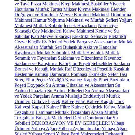
ve Tava
Pizza Makinesi
Krep Makinesi
Basküller
Yiyecek
Hazırlama
Mutfak Tartısı
Mikser
Kıyma Makinesi
Blender
Doğrayıcı ve Rondolar
Meyve Kurutma Makinesi
Dondurma
Makinesi
Hamur Yoğurma Makinesi ve Mutfak Şefleri
Yoğurt
Makinesi
Mutfak Robotu
İçecek Hazırlama
Narenciye
Sıkacağı
Çay Makineleri
Kahve Makinesi
Kettle ve Su
Isıtıcılar
Katı Meyve Sıkacağı
Elektrikli Semaver
Elektrikli
Cezve
Küçük Ev Aletleri Yedek Parça ve Aksesuarları
Mutfak
Aksesuarları
Mutfak Seti
Bulaşıklık
Askı ve Kancalar
Kaydırmaz
Mutfak Sabunluk
Mutfak Havluluk
Mutfak
Seramik ve Fayansları
Saklama ve Düzenleme
Kavanoz
Saklama ve Karıştırma Kabı
Çöp Poşeti
Sebzelikler
Saklama
Bonesi ve Kapağı
Mutfak Raf Düzenleyici
Poşetlik
Kaşıklık
Beslenme Kutusu
Damacana Pompası
Ekmeklik
Sefer Tası
Streç Film
Peçete Yüzüğü
Kavanoz Kapağı
Pipet
Buzdolabı
Poşeti
Doypack
Su Arıtma Cihazları ve Aksesuarları
Su
Arıtma Cihazları
Su Arıtma Filtreleri
Su Arıtma Aksesuarları
ve Yedek Parçaları
Arıtma Musluğu
Endüstriyel Mutfak
Ürünleri
Gıda ve İçecek
Kahve
Filtre Kahve Kağıdı
Türk
Kahvesi
Kapsül Kahve
Filtre Kahve
Çekirdek Kahve
Mutfak
Tezgahları
Laminant Mutfak Tezgahları
Ahşap Mutfak
Tezgahları
Bulaşık Makineleri
Derin Dondurucular
Su
Sebilleri
DEKORASYON VE EV GEREÇLERİ
Yılbaşı
Ürünleri
Yılbaşı Ağacı
Yılbaşı Aydınlatmaları
Yılbaşı Ağacı
Süsleri
Yılbaşı Sepeti
Yılbaşı Parti Malzemeleri
Dekoratif