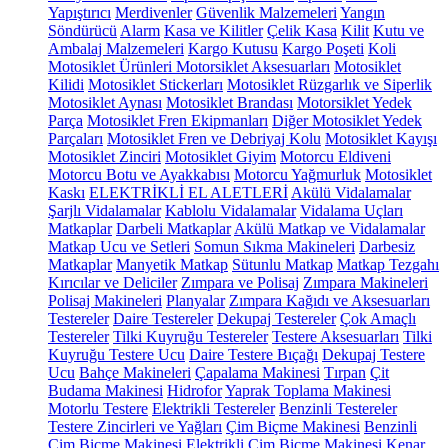
Yapıştırıcı
Merdivenler
Güvenlik Malzemeleri
Yangın
Söndürücü
Alarm
Kasa ve Kilitler
Çelik Kasa
Kilit
Kutu ve
Ambalaj Malzemeleri
Kargo Kutusu
Kargo Poşeti
Koli
Motosiklet Ürünleri
Motorsiklet Aksesuarları
Motosiklet
Kilidi
Motosiklet Stickerları
Motosiklet Rüzgarlık ve Siperlik
Motosiklet Aynası
Motosiklet Brandası
Motorsiklet Yedek
Parça
Motosiklet Fren Ekipmanları
Diğer Motosiklet Yedek
Parçaları
Motosiklet Fren ve Debriyaj Kolu
Motosiklet Kayışı
Motosiklet Zinciri
Motosiklet Giyim
Motorcu Eldiveni
Motorcu Botu ve Ayakkabısı
Motorcu Yağmurluk
Motosiklet
Kaskı
ELEKTRİKLİ EL ALETLERİ
Akülü Vidalamalar
Şarjlı Vidalamalar
Kablolu Vidalamalar
Vidalama Uçları
Matkaplar
Darbeli Matkaplar
Akülü Matkap ve Vidalamalar
Matkap Ucu ve Setleri
Somun Sıkma Makineleri
Darbesiz
Matkaplar
Manyetik Matkap
Sütunlu Matkap
Matkap Tezgahı
Kırıcılar ve Deliciler
Zımpara ve Polisaj
Zımpara Makineleri
Polisaj Makineleri
Planyalar
Zımpara Kağıdı ve Aksesuarları
Testereler
Daire Testereler
Dekupaj Testereler
Çok Amaçlı
Testereler
Tilki Kuyruğu Testereler
Testere Aksesuarları
Tilki
Kuyruğu Testere Ucu
Daire Testere Bıçağı
Dekupaj Testere
Ucu
Bahçe Makineleri
Çapalama Makinesi
Tırpan
Çit
Budama Makinesi
Hidrofor
Yaprak Toplama Makinesi
Motorlu Testere
Elektrikli Testereler
Benzinli Testereler
Testere Zincirleri ve Yağları
Çim Biçme Makinesi
Benzinli
Çim Biçme Makinesi
Elektrikli Çim Biçme Makinesi
Kenar