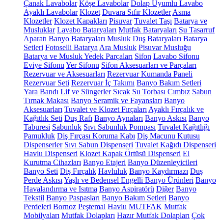
Çanak Lavabolar
Köşe Lavabolar
Dolap Uyumlu Lavabo
Ayaklı Lavabolar
Klozet
Duvara Sıfır Klozetler
Asma
Klozetler
Klozet Kapakları
Pisuvar
Tuvalet Taşı
Batarya ve
Musluklar
Lavabo Bataryaları
Mutfak Bataryaları
Su Tasarruf
Aparatı
Banyo Bataryaları
Musluk
Duş Bataryaları
Batarya
Setleri
Fotoselli Batarya
Ara Musluk
Pisuvar Musluğu
Batarya ve Musluk Yedek Parçaları
Sifon
Lavabo Sifonu
Eviye Sifonu
Yer Sifonu
Sifon Aksesuarları ve Parçaları
Rezervuar ve Aksesuarları
Rezervuar Kumanda Paneli
Rezervuar Seti
Rezervuar İç Takımı
Banyo Bakım Setleri
Yara Bandı
Lif ve Süngerler
Sıcak Su Torbası
Cımbız
Sabun
Tırnak Makası
Banyo Seramik ve Fayansları
Banyo
Aksesuarları
Tuvalet ve Klozet Fırçaları
Ayaklı Fırçalık ve
Kağıtlık Seti
Duş Rafı
Banyo Aynaları
Banyo Askısı
Banyo
Taburesi
Sabunluk
Sıvı Sabunluk Pompası
Tuvalet Kağıtlığı
Pamukluk
Diş Fırçası Koruma Kabı
Diş Macunu Kutusu
Dispenserler
Sıvı Sabun Dispenseri
Tuvalet Kağıdı Dispenseri
Havlu Dispenseri
Klozet Kapak Örtüsü Dispenseri
El
Kurutma Cihazları
Banyo Etajeri
Banyo Düzenleyicileri
Banyo Seti
Diş Fırçalık
Havluluk
Banyo Kaydırmazı
Duş
Perde Askısı
Yaşlı ve Bedensel Engelli Banyo Ürünleri
Banyo
Havalandırma ve Isıtma
Banyo Aspiratörü
Diğer
Banyo
Tekstil
Banyo Paspasları
Banyo Bakım Setleri
Banyo
Perdeleri
Bornoz
Peştemal
Havlu
MUTFAK
Mutfak
Mobilyaları
Mutfak Dolapları
Hazır Mutfak Dolapları
Çok