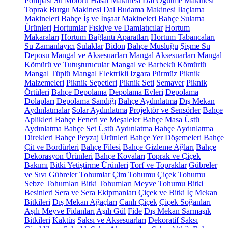
Pompası
Su Motoru
Hasat Makinesi
Dal Öğütme Makinesi
Toprak Burgu Makinesi
Dal Budama Makinesi
İlaçlama
Makineleri
Bahçe İş ve İnşaat Makineleri
Bahçe Sulama
Ürünleri
Hortumlar
Fıskiye ve Damlatıcılar
Hortum
Makaraları
Hortum Bağlantı Aparatları
Hortum Tabancaları
Su Zamanlayıcı
Sulaklar
Bidon
Bahçe Musluğu
Şişme Su
Deposu
Mangal ve Aksesuarları
Mangal Aksesuarları
Mangal
Kömürü ve Tutuşturucular
Mangal ve Barbekü
Kömürlü
Mangal
Tüplü Mangal
Elektrikli Izgara
Pürmüz
Piknik
Malzemeleri
Piknik Sepetleri
Piknik Seti
Semaver
Piknik
Örtüleri
Bahçe Depolama
Depolama Evleri
Depolama
Dolapları
Depolama Sandığı
Bahçe Aydınlatma
Dış Mekan
Aydınlatmalar
Solar Aydınlatma
Projektör ve Sensörler
Bahçe
Aplikleri
Bahçe Feneri ve Meşaleler
Bahçe Masa Üstü
Aydınlatma
Bahçe Set Üstü Aydınlatma
Bahçe Aydınlatma
Direkleri
Bahçe Peyzaj Ürünleri
Bahçe Yer Döşemeleri
Bahçe
Çit ve Bordürleri
Bahçe Filesi
Bahçe Gizleme Ağları
Bahçe
Dekorasyon Ürünleri
Bahçe Kovaları
Toprak ve Çiçek
Bakımı
Bitki Yetiştirme Ürünleri
Torf ve Topraklar
Gübreler
ve Sıvı Gübreler
Tohumlar
Çim Tohumu
Çiçek Tohumu
Sebze Tohumları
Bitki Tohumları
Meyve Tohumu
Bitki
Besinleri
Sera ve Sera Ekipmanları
Çiçek ve Bitki
İç Mekan
Bitkileri
Dış Mekan Ağaçları
Canlı Çiçek
Çiçek Soğanları
Aşılı Meyve Fidanları
Aşılı Gül
Fide
Dış Mekan Sarmaşık
Bitkileri
Kaktüs
Saksı ve Aksesuarları
Dekoratif Saksı