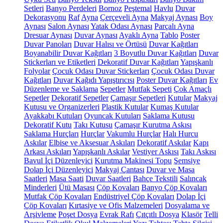
Setleri
Banyo Perdeleri
Bornoz
Peştemal
Havlu
Duvar
Dekorasyonu
Raf
Ayna
Çerçeveli Ayna
Makyaj Aynası
Boy
Aynası
Salon Aynası
Yatak Odası Aynası
Parçalı Ayna
Dresuar Aynası
Duvar Aynası
Ayaklı Ayna
Tablo
Poster
Duvar Panoları
Duvar Halısı ve Örtüsü
Duvar Kağıtları
Boyanabilir Duvar Kağıtları
3 Boyutlu Duvar Kağıtları
Duvar
Stickerları ve Etiketleri
Dekoratif Duvar Kağıtları
Yapışkanlı
Folyolar
Çocuk Odası Duvar Stickerları
Çocuk Odası Duvar
Kağıtları
Duvar Kağıdı Yapıştırıcısı
Poster Duvar Kağıtları
Ev
Düzenleme ve Saklama
Sepetler
Mutfak Sepeti
Çok Amaçlı
Sepetler
Dekoratif Sepetler
Çamaşır Sepetleri
Kutular
Makyaj
Kutusu ve Organizerleri
Plastik Kutular
Kumaş Kutular
Ayakkabı Kutuları
Oyuncak Kutuları
Saklama Kutusu
Dekoratif Kutu
Takı Kutusu
Çamaşır Kurutma Askısı
Saklama Hurçları
Hurçlar
Vakumlu Hurçlar
Halı Hurcu
Askılar
Elbise ve Aksesuar Askıları
Dekoratif Askılar
Kapı
Arkası Askıları
Yapışkanlı Askılar
Vestiyer Askısı
Takı Askısı
Bavul İçi Düzenleyici
Kurutma Makinesi Topu
Şemsiye
Dolap İçi Düzenleyici
Makyaj Çantası
Duvar ve Masa
Saatleri
Masa Saati
Duvar Saatleri
Bahçe Tekstili
Salıncak
Minderleri
Ütü Masası
Çöp Kovaları
Banyo Çöp Kovaları
Mutfak Çöp Kovaları
Endüstriyel Çöp Kovaları
Dolap İçi
Çöp Kovaları
Kırtasiye ve Ofis Malzemeleri
Dosyalama ve
Arşivleme
Poşet Dosya
Evrak Rafı
Çıtçıtlı Dosya
Klasör
Telli