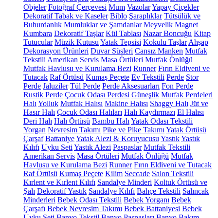
Objeler
Fotoğraf Çerçevesi
Mum
Vazolar
Yapay Çiçekler
Dekoratif Tabak ve Kaseler
Biblo
Şaraplıklar
Tütsülük ve
Buhurdanlık
Mumluklar ve Şamdanlar
Meyvelik
Magnet
Kumbara
Dekoratif Taşlar
Kül Tablası
Nazar Boncuğu
Kitap
Tutucular
Müzik Kutusu
Yatak Tepsisi
Kokulu Taşlar
Ahşap
Dekorasyon Ürünleri
Duvar Süsleri
Cansız Manken
Mutfak
Tekstili
Amerikan Servis
Masa Örtüleri
Mutfak Önlüğü
Mutfak Havlusu ve Kurulama Bezi
Runner
Fırın Eldiveni ve
Tutacak
Raf Örtüsü
Kumaş Peçete
Ev Tekstili
Perde
Stor
Perde
Jaluziler
Tül Perde
Perde Aksesuarları
Fon Perde
Rustik Perde
Çocuk Odası Perdesi
Güneşlik
Mutfak Perdeleri
Halı
Yolluk
Mutfak Halısı
Makine Halısı
Shaggy Halı
Jüt ve
Hasır Halı
Çocuk Odası Halıları
Halı Kaydırmazı
El Halısı
Deri Halı
Halı Örtüsü
Bambu Halı
Yatak Odası Tekstili
Yorgan
Nevresim Takımı
Pike ve Pike Takımı
Yatak Örtüsü
Çarşaf
Battaniye
Yatak Alezi & Koruyucusu
Yastık
Yastık
Kılıfı
Uyku Seti
Yastık Alezi
Paspaslar
Mutfak Tekstili
Amerikan Servis
Masa Örtüleri
Mutfak Önlüğü
Mutfak
Havlusu ve Kurulama Bezi
Runner
Fırın Eldiveni ve Tutacak
Raf Örtüsü
Kumaş Peçete
Kilim
Seccade
Salon Tekstili
Kırlent ve Kırlent Kılıfı
Sandalye Minderi
Koltuk Örtüsü ve
Şalı
Dekoratif Yastık
Sandalye Kılıfı
Bahçe Tekstili
Salıncak
Minderleri
Bebek Odası Tekstili
Bebek Yorganı
Bebek
Çarşafı
Bebek Nevresim Takımı
Bebek Battaniyesi
Bebek
Uyku Seti
Banyo Tekstil
Banyo Paspasları
Banyo Bakım