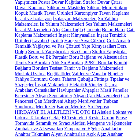
Yapıştırıcısı
Poster Duvar Kağıtları
Strafor
Duvar Çıtası
Duvar Kaplama
Silikon ve Mastikler
Silikon
Mum Silikon
Köpük
Mastik
Tavan Ürünleri
Kartonpiyer
Tavan Kaplama
İnşaat ve İzolasyon
İzolasyon Malzemeleri
Su Yalıtım
Malzemeleri
Isı Yalıtım Malzemeleri
Ses Yalıtım Malzemeleri
İnşaat Malzemeleri
Alçı
Cam Tuğla
Çimento
Beton Harcı
Çatı
Kaplama Malzemeleri
İnşaat Kimyasalları
İnşaat Temizlik
Ürünleri
Lavabo Çözücü
Harç ve Sıva Çözücü
Çok Amaçlı
Temizlik
Yağlayıcı ve Pas Çözücü
Yapı Kimyasalları
Derz
Dolgu
Seramik Yapıştırıcılar
Sıvı Conta
Strafor Yapıştırılar
Plastik Boru ve Ek Parçalar
Boru Bağlantı ve Aksesuarları
Temiz Su Boruları
Atık Su Boruları
PPRC Borular
Kombi
Bağlantı Boruları
Tesisat Tamir ve Bağlantı Malzemeleri
Musluk Uzatma
Regülatörler
Valfler ve Vanalar
Nipeller
Tahliye Hortumu
Conta
Taharet Çubuğu
Fittings
Tıpalar ve
Süzgeçler
İnşaat Makineleri
Elektrikli Vinçler
Taşıma
Arabaları
Caraskallar
Havlupanlar
Ahşaplar
Masif Paneller
Keresteler
Ahşap Seperatörler
Ahşap Çatı Malzemeleri
Çatı
Penceresi
Çatı Merdiveni
Ahşap Merdivenler
Trabzan
Sundurma
Menfezler
Banyo Menfezi
Su Deposu
HIRDAVAT EL ALETLERİ VE OTO
El Aletleri
Lokma ve
Lokma Takımları
Çekiç
El Testereleri
Kesici Grubu
Pense
Tornavida
Seramik ve Sıvacı Aletleri
Mengene ve İşkenceler
Zımbalar ve Aksesuarları
Zımpara ve Eğeler
Anahtarlar
Anahtar Takımları
Alyan Anahtarları
Açık Ağız Anahtar