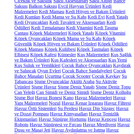
Çiçeklik ve Saksılık
Saksı Aksesuarları
Saksı Altlığı
Bahçe
Saksısı
Balkon Saksısı
Evcil Hayvan Ürünleri
Kedi
Malzemeleri
Kedi Maması
Kedi Hijyen ve Bakım Ürünleri
Kedi Kumları
Kedi Mama ve Su Kabı
Kedi Evi
Kedi Yatağı
Kedi Oyuncakları
Kedi Tuvaleti ve Aksesuarları
Kedi
Ödülleri
Kedi Tırmalaması
Kedi Vitamini
Kedi Taşıma
Çantası
Köpek Malzemeleri
Köpek Yatağı
Köpek Vitamini
Köpek Oyuncakları
Köpek Mama ve Su Kabı
Köpek
Güvenlik
Köpek Hijyen ve Bakım Ürünleri
Köpek Ödülleri
Köpek Maması
Köpek Kulübesi
Köpek Tasmaları
Köpek
Elbisesi
Köpek Kafesi
Kümesler
Kuş Malzemeleri
Kuş Sağlık
ve Bakım Ürünleri
Kuş Kafesleri ve Aksesuarları
Kuş Yemi
Kuş Suluk ve Yemlikleri
Çocuk Bahçe Oyuncakları
Kaydırak
ve Salıncak
Oyun Evleri
Çocuk Bahçe Sandalyeleri
Çocuk
Bahçe Masaları
Uçurtma
Çocuk Scooter
Çocuk Kaykay
Su
Tabancası
Şişme Oyuncaklar
Akülü Araba
Su Aktivite
Ürünleri
Şişme Havuz
Şişme Deniz Yatağı
Şişme Deniz Topu
Can Yeleği
Can Simidi ve Deniz Simidi
Şişme Deniz Kolluğu
Şişme Bot
Havuz Bonesi
Kano
Havuz Malzemeleri
Havuz
Yapı Malzemeleri
Nozul
Havuz Kenar Izgarası
Havuz Filtresi
Havuz Örtü Sistemleri
Su Perdesi
Havuz Dip Süzgeç
Havuz
ve Dozaj Pompası
Havuz Kimyasalları
Havuz Temizlik
Ekipmanları
Havuz Süpürge Hortumu
Havuz Kepçesi
Havuz
Robotu
Havuz Süpürgesi ve Fırçası
Havuz Merdiveni
Havuz
Duşu ve Masaj Jeti
Havuz Aydınlatma ve Isıtma
Havuz