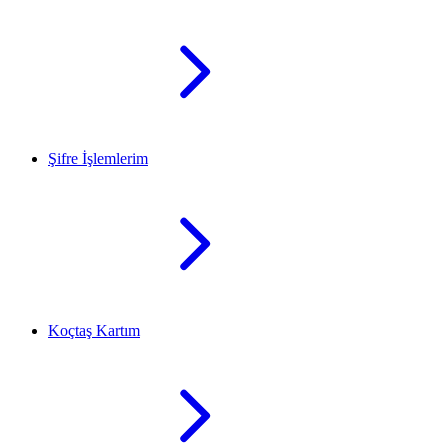
Şifre İşlemlerim
Koçtaş Kartım