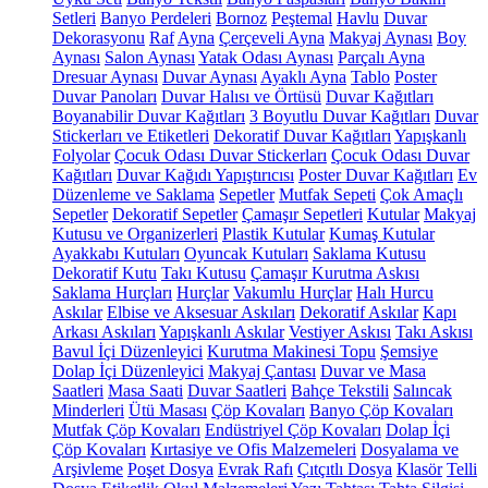
Setleri
Banyo Perdeleri
Bornoz
Peştemal
Havlu
Duvar
Dekorasyonu
Raf
Ayna
Çerçeveli Ayna
Makyaj Aynası
Boy
Aynası
Salon Aynası
Yatak Odası Aynası
Parçalı Ayna
Dresuar Aynası
Duvar Aynası
Ayaklı Ayna
Tablo
Poster
Duvar Panoları
Duvar Halısı ve Örtüsü
Duvar Kağıtları
Boyanabilir Duvar Kağıtları
3 Boyutlu Duvar Kağıtları
Duvar
Stickerları ve Etiketleri
Dekoratif Duvar Kağıtları
Yapışkanlı
Folyolar
Çocuk Odası Duvar Stickerları
Çocuk Odası Duvar
Kağıtları
Duvar Kağıdı Yapıştırıcısı
Poster Duvar Kağıtları
Ev
Düzenleme ve Saklama
Sepetler
Mutfak Sepeti
Çok Amaçlı
Sepetler
Dekoratif Sepetler
Çamaşır Sepetleri
Kutular
Makyaj
Kutusu ve Organizerleri
Plastik Kutular
Kumaş Kutular
Ayakkabı Kutuları
Oyuncak Kutuları
Saklama Kutusu
Dekoratif Kutu
Takı Kutusu
Çamaşır Kurutma Askısı
Saklama Hurçları
Hurçlar
Vakumlu Hurçlar
Halı Hurcu
Askılar
Elbise ve Aksesuar Askıları
Dekoratif Askılar
Kapı
Arkası Askıları
Yapışkanlı Askılar
Vestiyer Askısı
Takı Askısı
Bavul İçi Düzenleyici
Kurutma Makinesi Topu
Şemsiye
Dolap İçi Düzenleyici
Makyaj Çantası
Duvar ve Masa
Saatleri
Masa Saati
Duvar Saatleri
Bahçe Tekstili
Salıncak
Minderleri
Ütü Masası
Çöp Kovaları
Banyo Çöp Kovaları
Mutfak Çöp Kovaları
Endüstriyel Çöp Kovaları
Dolap İçi
Çöp Kovaları
Kırtasiye ve Ofis Malzemeleri
Dosyalama ve
Arşivleme
Poşet Dosya
Evrak Rafı
Çıtçıtlı Dosya
Klasör
Telli