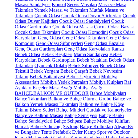
Masası Sandalyesi
Konsol
Servis Masaları
Masa ve Masa
Takımları
Yemek Masası ve Takımları
Mutfak Masası ve
Takımları
Çocuk Odası
Çocuk Odası Duvar Stickerları
Çocuk
Odası Duvar Kağıtları
Çocuk Odası Sandalyeleri
Çocuk
Odası Gardıropları
Çocuk Odası Masası
Çocuk Odası Bazası
Çocuk Odası Takımları
Çocuk Odası Komodini
Çocuk Odası
Karyolaları
Genç Odası
Genç Odası Takımları
Genç Odası
Komodini
Genç Odası Şifonyerleri
Genç Odası Bazaları
Genç Odası Gardıropları
Genç Odası Karyolaları
Ranza
Bebek Odası
Bebek Beşikleri
Mama Sandalyesi
Bebek
Karyolaları
Bebek Gardıropları
Bebek Yatakları
Bebek Odası
Takımları
Oyuncak Dolabı
Bebek Şifonyer
Bebek Odası
Tekstili
Bebek Yorganı
Bebek Çarşafı
Bebek Nevresim
Takımı
Bebek Battaniyesi
Bebek Uyku Seti
Mobilya
Aksesuarları
Mobilya Yedek Parçaları
Mobilya Kulpları
Raf
Ayakları
Keçeler
Masa Ayağı
Mobilya Ayağı
BAHÇE,BALKON VE OUTDOOR
Bahçe Mobilyaları
Bahçe Takımları
Balkon ve Bahçe Oturma Grubu
Bahçe ve
Balkon Yemek Masası Takımları
Balkon ve Bahçe Köşe
Takımı
Bistro Setleri
Bahçe Minderi
Çardak ve Kameriyeler
Bahçe ve Balkon Masası
Bahçe Şemsiyesi
Bahçe Bankı
Bahçe Sandalyeleri
Bahçe Sehpası
Bahçe Mobilya Kılıfları
Hamak
Bahçe Salıncağı
Şezlong
Bahçe Koltukları
Ahşap Ev
ve Bungalov
Tente
Prefabrik Evler
Kamp Spor ve Outdoor
Kamp Malzemeleri
Çadırlar
Kamp Sandalyesi
Uyku Tulumu