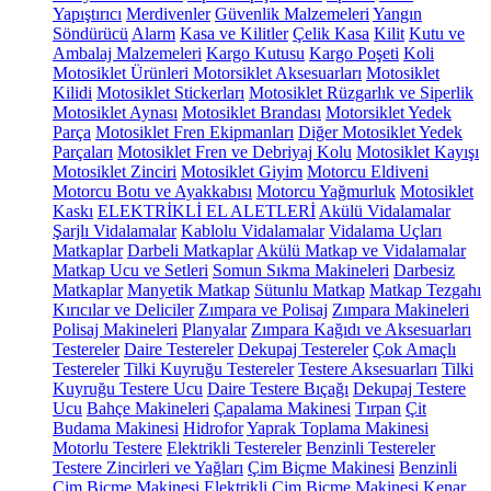
Yapıştırıcı
Merdivenler
Güvenlik Malzemeleri
Yangın
Söndürücü
Alarm
Kasa ve Kilitler
Çelik Kasa
Kilit
Kutu ve
Ambalaj Malzemeleri
Kargo Kutusu
Kargo Poşeti
Koli
Motosiklet Ürünleri
Motorsiklet Aksesuarları
Motosiklet
Kilidi
Motosiklet Stickerları
Motosiklet Rüzgarlık ve Siperlik
Motosiklet Aynası
Motosiklet Brandası
Motorsiklet Yedek
Parça
Motosiklet Fren Ekipmanları
Diğer Motosiklet Yedek
Parçaları
Motosiklet Fren ve Debriyaj Kolu
Motosiklet Kayışı
Motosiklet Zinciri
Motosiklet Giyim
Motorcu Eldiveni
Motorcu Botu ve Ayakkabısı
Motorcu Yağmurluk
Motosiklet
Kaskı
ELEKTRİKLİ EL ALETLERİ
Akülü Vidalamalar
Şarjlı Vidalamalar
Kablolu Vidalamalar
Vidalama Uçları
Matkaplar
Darbeli Matkaplar
Akülü Matkap ve Vidalamalar
Matkap Ucu ve Setleri
Somun Sıkma Makineleri
Darbesiz
Matkaplar
Manyetik Matkap
Sütunlu Matkap
Matkap Tezgahı
Kırıcılar ve Deliciler
Zımpara ve Polisaj
Zımpara Makineleri
Polisaj Makineleri
Planyalar
Zımpara Kağıdı ve Aksesuarları
Testereler
Daire Testereler
Dekupaj Testereler
Çok Amaçlı
Testereler
Tilki Kuyruğu Testereler
Testere Aksesuarları
Tilki
Kuyruğu Testere Ucu
Daire Testere Bıçağı
Dekupaj Testere
Ucu
Bahçe Makineleri
Çapalama Makinesi
Tırpan
Çit
Budama Makinesi
Hidrofor
Yaprak Toplama Makinesi
Motorlu Testere
Elektrikli Testereler
Benzinli Testereler
Testere Zincirleri ve Yağları
Çim Biçme Makinesi
Benzinli
Çim Biçme Makinesi
Elektrikli Çim Biçme Makinesi
Kenar