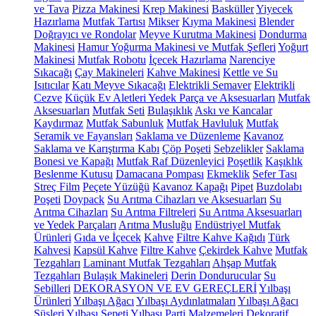
ve Tava
Pizza Makinesi
Krep Makinesi
Basküller
Yiyecek
Hazırlama
Mutfak Tartısı
Mikser
Kıyma Makinesi
Blender
Doğrayıcı ve Rondolar
Meyve Kurutma Makinesi
Dondurma
Makinesi
Hamur Yoğurma Makinesi ve Mutfak Şefleri
Yoğurt
Makinesi
Mutfak Robotu
İçecek Hazırlama
Narenciye
Sıkacağı
Çay Makineleri
Kahve Makinesi
Kettle ve Su
Isıtıcılar
Katı Meyve Sıkacağı
Elektrikli Semaver
Elektrikli
Cezve
Küçük Ev Aletleri Yedek Parça ve Aksesuarları
Mutfak
Aksesuarları
Mutfak Seti
Bulaşıklık
Askı ve Kancalar
Kaydırmaz
Mutfak Sabunluk
Mutfak Havluluk
Mutfak
Seramik ve Fayansları
Saklama ve Düzenleme
Kavanoz
Saklama ve Karıştırma Kabı
Çöp Poşeti
Sebzelikler
Saklama
Bonesi ve Kapağı
Mutfak Raf Düzenleyici
Poşetlik
Kaşıklık
Beslenme Kutusu
Damacana Pompası
Ekmeklik
Sefer Tası
Streç Film
Peçete Yüzüğü
Kavanoz Kapağı
Pipet
Buzdolabı
Poşeti
Doypack
Su Arıtma Cihazları ve Aksesuarları
Su
Arıtma Cihazları
Su Arıtma Filtreleri
Su Arıtma Aksesuarları
ve Yedek Parçaları
Arıtma Musluğu
Endüstriyel Mutfak
Ürünleri
Gıda ve İçecek
Kahve
Filtre Kahve Kağıdı
Türk
Kahvesi
Kapsül Kahve
Filtre Kahve
Çekirdek Kahve
Mutfak
Tezgahları
Laminant Mutfak Tezgahları
Ahşap Mutfak
Tezgahları
Bulaşık Makineleri
Derin Dondurucular
Su
Sebilleri
DEKORASYON VE EV GEREÇLERİ
Yılbaşı
Ürünleri
Yılbaşı Ağacı
Yılbaşı Aydınlatmaları
Yılbaşı Ağacı
Süsleri
Yılbaşı Sepeti
Yılbaşı Parti Malzemeleri
Dekoratif