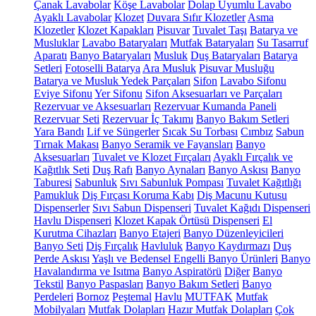
Çanak Lavabolar
Köşe Lavabolar
Dolap Uyumlu Lavabo
Ayaklı Lavabolar
Klozet
Duvara Sıfır Klozetler
Asma
Klozetler
Klozet Kapakları
Pisuvar
Tuvalet Taşı
Batarya ve
Musluklar
Lavabo Bataryaları
Mutfak Bataryaları
Su Tasarruf
Aparatı
Banyo Bataryaları
Musluk
Duş Bataryaları
Batarya
Setleri
Fotoselli Batarya
Ara Musluk
Pisuvar Musluğu
Batarya ve Musluk Yedek Parçaları
Sifon
Lavabo Sifonu
Eviye Sifonu
Yer Sifonu
Sifon Aksesuarları ve Parçaları
Rezervuar ve Aksesuarları
Rezervuar Kumanda Paneli
Rezervuar Seti
Rezervuar İç Takımı
Banyo Bakım Setleri
Yara Bandı
Lif ve Süngerler
Sıcak Su Torbası
Cımbız
Sabun
Tırnak Makası
Banyo Seramik ve Fayansları
Banyo
Aksesuarları
Tuvalet ve Klozet Fırçaları
Ayaklı Fırçalık ve
Kağıtlık Seti
Duş Rafı
Banyo Aynaları
Banyo Askısı
Banyo
Taburesi
Sabunluk
Sıvı Sabunluk Pompası
Tuvalet Kağıtlığı
Pamukluk
Diş Fırçası Koruma Kabı
Diş Macunu Kutusu
Dispenserler
Sıvı Sabun Dispenseri
Tuvalet Kağıdı Dispenseri
Havlu Dispenseri
Klozet Kapak Örtüsü Dispenseri
El
Kurutma Cihazları
Banyo Etajeri
Banyo Düzenleyicileri
Banyo Seti
Diş Fırçalık
Havluluk
Banyo Kaydırmazı
Duş
Perde Askısı
Yaşlı ve Bedensel Engelli Banyo Ürünleri
Banyo
Havalandırma ve Isıtma
Banyo Aspiratörü
Diğer
Banyo
Tekstil
Banyo Paspasları
Banyo Bakım Setleri
Banyo
Perdeleri
Bornoz
Peştemal
Havlu
MUTFAK
Mutfak
Mobilyaları
Mutfak Dolapları
Hazır Mutfak Dolapları
Çok