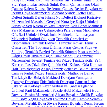
Dosya
Etiketlik
Okul Malzemeleri
Yazı Tahtası
Tahta Silgisi
Sıvı Yapıştırıcılar
Tebeşir
Suluk
Resim Çantası
Pano
Okul
Çantası
Kalem Kutusu
Beslenme Çantası
Resim Boyaları ve
Resim Boya Malzemeleri
Selobant
Ajanda
Defter
Okul
Defteri
Spiralli Defter
Fihrist
Not Defteri
Bloknot
Kırtasiye
Malzemeleri
Masaüstü Gereçleri
Kırtasiye Kağıt Ürünleri
Kırtasiye Seti
Kalem ve Yazı Gereçleri
Koli Bandı Makinesi
Para Makineleri
Para Çekmeceleri
Para Sayma Makineleri
Ofis Sarf Ürünleri
Evrak İmha Makineleri
Laminasyon
Makineleri
Barkod Okuyucu
Temizlik Gereçleri ve
Ekipmanları
Temizlik Eldiveni
Temizlik Kovası
Temizlik,
Ovma Teli
Tüy Toplama Ürünleri
Faraş
Çekpas
Fırça ve
Süpürge
Temizlik Bezleri
Temizlik Süngeri
Paspas ve Mop
Kâğıt Havlu
Tuvalet Kağıdı
Islak Mendil
Ev Temizlik
Malzemeleri
Tuvalet Temizleyici
Yüzey Temizleyiciler
Yağ,
Kireç ve Pas Çözücüler
Çubuklu Oda Kokusu
Oda Kokusu
Halı Temizleyiciler
Ahşap Temizleyiciler ve Bakım Ürünleri
Cam ve Parlak Yüzey Temizleyiciler
Mutfak ve Banyo
Temizleyiciler
Bulaşık Makinesi Deterjanı
Yumuşatıcı
Çamaşır Deterjanı
Elde Bulaşık Deterjanı
Çamaşır Leke
Çıkarıcılar
Kolonya
Pazar Arabası ve Çantası
Eğlence
Ürünleri
Parti Malzemeleri
Puzzle
Hobi Malzemeleri
Hobi
Boya ve Resim Malzemeleri
Ahşap Boyaları
Akrilik Boyalar
Sulu Boya
Yağlı Boya Seti
Eskitme Boyası
Cam ve Seramik
Boyaları
Metalik Boya
Şövale
Kumaş Boyaları
Resim Fırçası