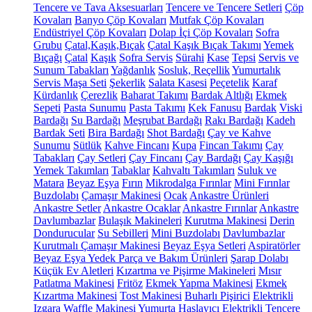
Tencere ve Tava Aksesuarları
Tencere ve Tencere Setleri
Çöp
Kovaları
Banyo Çöp Kovaları
Mutfak Çöp Kovaları
Endüstriyel Çöp Kovaları
Dolap İçi Çöp Kovaları
Sofra
Grubu
Çatal,Kaşık,Bıçak
Çatal Kaşık Bıçak Takımı
Yemek
Bıçağı
Çatal
Kaşık
Sofra Servis
Sürahi
Kase
Tepsi
Servis ve
Sunum Tabakları
Yağdanlık
Sosluk, Reçellik
Yumurtalık
Servis Maşa Seti
Şekerlik
Salata Kasesi
Peçetelik
Karaf
Kürdanlık
Çerezlik
Baharat Takımı
Bardak Altlığı
Ekmek
Sepeti
Pasta Sunumu
Pasta Takımı
Kek Fanusu
Bardak
Viski
Bardağı
Su Bardağı
Meşrubat Bardağı
Rakı Bardağı
Kadeh
Bardak Seti
Bira Bardağı
Shot Bardağı
Çay ve Kahve
Sunumu
Sütlük
Kahve Fincanı
Kupa
Fincan Takımı
Çay
Tabakları
Çay Setleri
Çay Fincanı
Çay Bardağı
Çay Kaşığı
Yemek Takımları
Tabaklar
Kahvaltı Takımları
Suluk ve
Matara
Beyaz Eşya
Fırın
Mikrodalga Fırınlar
Mini Fırınlar
Buzdolabı
Çamaşır Makinesi
Ocak
Ankastre Ürünleri
Ankastre Setler
Ankastre Ocaklar
Ankastre Fırınlar
Ankastre
Davlumbazlar
Bulaşık Makineleri
Kurutma Makinesi
Derin
Dondurucular
Su Sebilleri
Mini Buzdolabı
Davlumbazlar
Kurutmalı Çamaşır Makinesi
Beyaz Eşya Setleri
Aspiratörler
Beyaz Eşya Yedek Parça ve Bakım Ürünleri
Şarap Dolabı
Küçük Ev Aletleri
Kızartma ve Pişirme Makineleri
Mısır
Patlatma Makinesi
Fritöz
Ekmek Yapma Makinesi
Ekmek
Kızartma Makinesi
Tost Makinesi
Buharlı Pişirici
Elektrikli
Izgara
Waffle Makinesi
Yumurta Haşlayıcı
Elektrikli Tencere