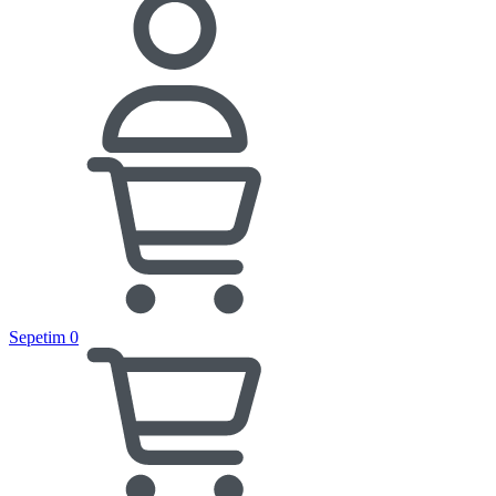
Sepetim
0