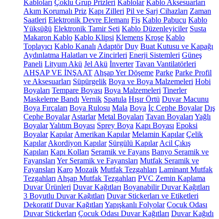
Kabloları
Çoklu Grup Prizleri
Kablolar
Kablo Aksesuarları
Akım Korumalı Priz
Kapı Zilleri
Pil ve Şarj Cihazları
Zaman
Saatleri
Elektronik Devre Elemanı
Fiş
Kablo Pabucu
Kablo
Yüksüğü
Elektronik Tamir Seti
Kablo Düzenleyiciler
Susta
Makaron Kablo
Kablo Klipsi
Klemens
Kroşe
Kablo
Toplayıcı
Kablo Kanalı
Adaptör
Duy
Buat Kutusu ve Kapağı
Aydınlatma Halatları ve Zincirleri
Enerji Sistemleri
Güneş
Paneli
Lityum Akü
Jel Akü
İnverter
Tavan Vantilatörleri
AHŞAP VE İNŞAAT
Ahşap Yer Döşeme
Parke
Parke Profil
ve Aksesuarları
Süpürgelik
Boya ve Boya Malzemeleri
Hobi
Boyaları
Tempare Boyası
Boya Malzemeleri
Tinerler
Maskeleme Bandı
Vernik
Spatula
Hışır Örtü
Duvar Macunu
Boya Fırçaları
Boya Rulosu
Mala
Boya
İç Cephe Boyalar
Dış
Cephe Boyalar
Astarlar
Metal Boyaları
Tavan Boyaları
Yağlı
Boyalar
Yalıtım Boyası
Sprey Boya
Kapı Boyası
Epoksi
Boyalar
Kapılar
Amerikan Kapılar
Melamin Kapılar
Çelik
Kapılar
Akordiyon Kapılar
Sürgülü Kapılar
Acil Çıkış
Kapıları
Kapı Kolları
Seramik ve Fayans
Banyo Seramik ve
Fayansları
Yer Seramik ve Fayansları
Mutfak Seramik ve
Fayansları
Karo
Mozaik
Mutfak Tezgahları
Laminant Mutfak
Tezgahları
Ahşap Mutfak Tezgahları
PVC Zemin Kaplama
Duvar Ürünleri
Duvar Kağıtları
Boyanabilir Duvar Kağıtları
3 Boyutlu Duvar Kağıtları
Duvar Stickerları ve Etiketleri
Dekoratif Duvar Kağıtları
Yapışkanlı Folyolar
Çocuk Odası
Duvar Stickerları
Çocuk Odası Duvar Kağıtları
Duvar Kağıdı