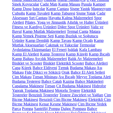
Sinek Kovucular
Çadır Matı
Kamp Masası
Pusula
Kampet
Kamp Duşu
Isıtıcılar
Kamp Çantası
Şişme Yastık
Magnezyum
Çubuğu
Kamp Tuvaleti
Kamp Taburesi
Şişme Yatak
Çadır
Aksesuarı
Sırt Çantası
Hayatta Kalma Malzemeleri
Spor
Aletleri
Pilates, Yoga ve Jimnastik
Ağırlık ve Halter Ürünleri
Fitness ve Kardiyo Ürünleri
Diğer Spor Ürünleri
Valiz ve
Bavul
Kamp Mutfak Malzemeleri
Termal Çanta
Matara
Kamp Yemek Pişirme Seti
Kamp Buzluk ve Soğutucu
Ürünler
Kamp Demliği
Kamp Tavası
Kamp Ocağı
Kamp
Mutfak Aksesuarları
Çakmak ve Yakıcılar
Termoslar
Aydınlatma Ekipmanları
El Feneri
Işıldak
Kafa Lambası
Kamp El Aletleri
Kamp Testeresi
Kamp Küreği
Kamp Bıçağı
Kamp Baltası
Avcılık Malzemeleri
Balık Av Malzemeleri
Bisiklet ve Scooter
Bisiklet
Elektrikli Scooter
Bahçe Aletleri
Çapa
Kürek
Bahçe Eldiveni
Tırmık
Budama Makası
Aşı
Makası
Fide Dikici ve Sökücü
Orak
Bahçe El Aleti Setleri
Çim Makası
Tırpan Misinası
Aşı Bıçağı
Meyve Toplama Aleti
Budama Testeresi
Bahçe Çatalı
Kazma
Bahçe Makineleri
Çapalama Makinesi
Tırpan
Çit Budama Makinesi
Hidrofor
Yaprak Toplama Makinesi
Motorlu Testere
Elektrikli
Testereler
Benzinli Testereler
Testere Zincirleri ve Yağları
Çim
Biçme Makinesi
Benzinli Çim Biçme Makinesi
Elektrikli Çim
Biçme Makinesi
Kenar Kesme Makinesi
Çim Biçme Yedek
Parça
Pompa
Santrifüj Pompa
Dalgıç Pompası
Bahçe