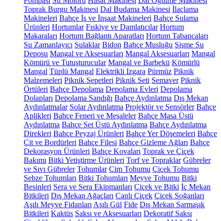
Pompası
Su Motoru
Hasat Makinesi
Dal Öğütme Makinesi
Toprak Burgu Makinesi
Dal Budama Makinesi
İlaçlama
Makineleri
Bahçe İş ve İnşaat Makineleri
Bahçe Sulama
Ürünleri
Hortumlar
Fıskiye ve Damlatıcılar
Hortum
Makaraları
Hortum Bağlantı Aparatları
Hortum Tabancaları
Su Zamanlayıcı
Sulaklar
Bidon
Bahçe Musluğu
Şişme Su
Deposu
Mangal ve Aksesuarları
Mangal Aksesuarları
Mangal
Kömürü ve Tutuşturucular
Mangal ve Barbekü
Kömürlü
Mangal
Tüplü Mangal
Elektrikli Izgara
Pürmüz
Piknik
Malzemeleri
Piknik Sepetleri
Piknik Seti
Semaver
Piknik
Örtüleri
Bahçe Depolama
Depolama Evleri
Depolama
Dolapları
Depolama Sandığı
Bahçe Aydınlatma
Dış Mekan
Aydınlatmalar
Solar Aydınlatma
Projektör ve Sensörler
Bahçe
Aplikleri
Bahçe Feneri ve Meşaleler
Bahçe Masa Üstü
Aydınlatma
Bahçe Set Üstü Aydınlatma
Bahçe Aydınlatma
Direkleri
Bahçe Peyzaj Ürünleri
Bahçe Yer Döşemeleri
Bahçe
Çit ve Bordürleri
Bahçe Filesi
Bahçe Gizleme Ağları
Bahçe
Dekorasyon Ürünleri
Bahçe Kovaları
Toprak ve Çiçek
Bakımı
Bitki Yetiştirme Ürünleri
Torf ve Topraklar
Gübreler
ve Sıvı Gübreler
Tohumlar
Çim Tohumu
Çiçek Tohumu
Sebze Tohumları
Bitki Tohumları
Meyve Tohumu
Bitki
Besinleri
Sera ve Sera Ekipmanları
Çiçek ve Bitki
İç Mekan
Bitkileri
Dış Mekan Ağaçları
Canlı Çiçek
Çiçek Soğanları
Aşılı Meyve Fidanları
Aşılı Gül
Fide
Dış Mekan Sarmaşık
Bitkileri
Kaktüs
Saksı ve Aksesuarları
Dekoratif Saksı