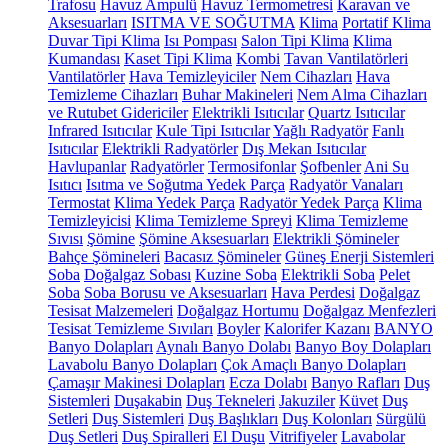
Trafosu
Havuz Ampulü
Havuz Termometresi
Karavan ve
Aksesuarları
ISITMA VE SOĞUTMA
Klima
Portatif Klima
Duvar Tipi Klima
Isı Pompası
Salon Tipi Klima
Klima
Kumandası
Kaset Tipi Klima
Kombi
Tavan Vantilatörleri
Vantilatörler
Hava Temizleyiciler
Nem Cihazları
Hava
Temizleme Cihazları
Buhar Makineleri
Nem Alma Cihazları
ve Rutubet Gidericiler
Elektrikli Isıtıcılar
Quartz Isıtıcılar
Infrared Isıtıcılar
Kule Tipi Isıtıcılar
Yağlı Radyatör
Fanlı
Isıtıcılar
Elektrikli Radyatörler
Dış Mekan Isıtıcılar
Havlupanlar
Radyatörler
Termosifonlar
Şofbenler
Ani Su
Isıtıcı
Isıtma ve Soğutma Yedek Parça
Radyatör Vanaları
Termostat
Klima Yedek Parça
Radyatör Yedek Parça
Klima
Temizleyicisi
Klima Temizleme Spreyi
Klima Temizleme
Sıvısı
Şömine
Şömine Aksesuarları
Elektrikli Şömineler
Bahçe Şömineleri
Bacasız Şömineler
Güneş Enerji Sistemleri
Soba
Doğalgaz Sobası
Kuzine Soba
Elektrikli Soba
Pelet
Soba
Soba Borusu ve Aksesuarları
Hava Perdesi
Doğalgaz
Tesisat Malzemeleri
Doğalgaz Hortumu
Doğalgaz Menfezleri
Tesisat Temizleme Sıvıları
Boyler
Kalorifer Kazanı
BANYO
Banyo Dolapları
Aynalı Banyo Dolabı
Banyo Boy Dolapları
Lavabolu Banyo Dolapları
Çok Amaçlı Banyo Dolapları
Çamaşır Makinesi Dolapları
Ecza Dolabı
Banyo Rafları
Duş
Sistemleri
Duşakabin
Duş Tekneleri
Jakuziler
Küvet
Duş
Setleri
Duş Sistemleri
Duş Başlıkları
Duş Kolonları
Sürgülü
Duş Setleri
Duş Spiralleri
El Duşu
Vitrifiyeler
Lavabolar