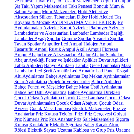
ve Rulosu
Tuval
El İşi & Tekstil Malzemeleri
Örgü İpi
Güpür
Şiş
Takı Yapım Malzemeleri
Takı Pensesi
Boncuk
Mum &
Sabun Yapımı
Mum Malzemeleri
Hobi Aletleri ve
Aksesuarları
Silikon Tabancaları
Diğer Hobi Aletleri
Taş
Boyama & Mozaik
AYDINLATMA VE ELEKTRİK
Ev
Aydınlatmaları
Avizeler
Sarkıt Avizeler
Plafonyer Avizeler
Lambaderler ve Aksesuarları
Lambader
Lambader Başlığı
Lambader Ayağı
Spotlar
Gömme Spotlar
Sıvaüstü Spotlar
Tavan Spotlar
Ampuller
Led Ampul
Halojen Ampul
Tasarruflu Ampul
Rustik Ampul
Akıllı Ampul
Floresan
Ampul
Abajurlar ve Aksesuarları
Abajur
Abajur Şapkaları
Abajur Ayaklığı
Fener ve Işıldaklar
Aplikler
Duvar Aplikleri
Tablo Aplikleri
Banyo Aplikleri
Lamba
Gece Lambaları
Masa
Lambaları
Led Şerit
Armatür
Led Armatür
Led Panel
Tezgah
Altı Aydınlatma
Bahçe Aydınlatma
Dış Mekan Aydınlatmalar
Solar Aydınlatma
Projektör ve Sensörler
Bahçe Aplikleri
Bahçe Feneri ve Meşaleler
Bahçe Masa Üstü Aydınlatma
Bahçe Set Üstü Aydınlatma
Bahçe Aydınlatma Direkleri
Çocuk Odası Aydınlatma
Çocuk Gece Lambası
Çocuk Odası
Duvar Aydınlatmaları
Çocuk Odası Abajuru
Çocuk Odası
Avizesi
Çocuk Masa Lambası
Elektrik Malzemeleri
Priz ve
Anahtarlar
Priz Kutusu
Telefon Prizi
Priz Çerçevesi
Golyat
Priz
Nümeris Priz
Priz
Anahtar Priz
Şalt Malzemeleri
Sigorta
Kutusu
Kontaktör
Elektrik Sigortası
Şalter
Kaçak Akım
Rölesi
Elektrik Sayacı
Uzatma Kablosu ve Grup Priz
Uzatma