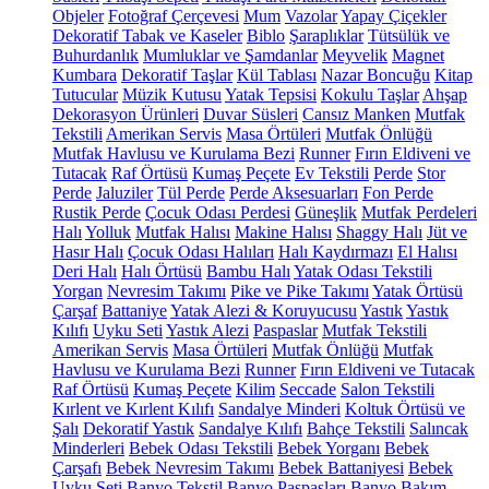
Objeler
Fotoğraf Çerçevesi
Mum
Vazolar
Yapay Çiçekler
Dekoratif Tabak ve Kaseler
Biblo
Şaraplıklar
Tütsülük ve
Buhurdanlık
Mumluklar ve Şamdanlar
Meyvelik
Magnet
Kumbara
Dekoratif Taşlar
Kül Tablası
Nazar Boncuğu
Kitap
Tutucular
Müzik Kutusu
Yatak Tepsisi
Kokulu Taşlar
Ahşap
Dekorasyon Ürünleri
Duvar Süsleri
Cansız Manken
Mutfak
Tekstili
Amerikan Servis
Masa Örtüleri
Mutfak Önlüğü
Mutfak Havlusu ve Kurulama Bezi
Runner
Fırın Eldiveni ve
Tutacak
Raf Örtüsü
Kumaş Peçete
Ev Tekstili
Perde
Stor
Perde
Jaluziler
Tül Perde
Perde Aksesuarları
Fon Perde
Rustik Perde
Çocuk Odası Perdesi
Güneşlik
Mutfak Perdeleri
Halı
Yolluk
Mutfak Halısı
Makine Halısı
Shaggy Halı
Jüt ve
Hasır Halı
Çocuk Odası Halıları
Halı Kaydırmazı
El Halısı
Deri Halı
Halı Örtüsü
Bambu Halı
Yatak Odası Tekstili
Yorgan
Nevresim Takımı
Pike ve Pike Takımı
Yatak Örtüsü
Çarşaf
Battaniye
Yatak Alezi & Koruyucusu
Yastık
Yastık
Kılıfı
Uyku Seti
Yastık Alezi
Paspaslar
Mutfak Tekstili
Amerikan Servis
Masa Örtüleri
Mutfak Önlüğü
Mutfak
Havlusu ve Kurulama Bezi
Runner
Fırın Eldiveni ve Tutacak
Raf Örtüsü
Kumaş Peçete
Kilim
Seccade
Salon Tekstili
Kırlent ve Kırlent Kılıfı
Sandalye Minderi
Koltuk Örtüsü ve
Şalı
Dekoratif Yastık
Sandalye Kılıfı
Bahçe Tekstili
Salıncak
Minderleri
Bebek Odası Tekstili
Bebek Yorganı
Bebek
Çarşafı
Bebek Nevresim Takımı
Bebek Battaniyesi
Bebek
Uyku Seti
Banyo Tekstil
Banyo Paspasları
Banyo Bakım