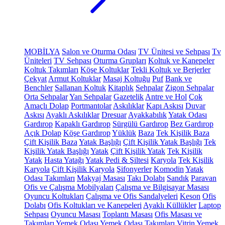
MOBİLYA
Salon ve Oturma Odası
TV Ünitesi ve Sehpası
Tv
Üniteleri
TV Sehpası
Oturma Grupları
Koltuk ve Kanepeler
Koltuk Takımları
Köşe Koltuklar
Tekli Koltuk ve Berjerler
Çekyat
Armut Koltuklar
Masaj Koltuğu
Puf
Bank ve
Benchler
Sallanan Koltuk
Kitaplık
Sehpalar
Zigon Sehpalar
Orta Sehpalar
Yan Sehpalar
Gazetelik
Antre ve Hol
Çok
Amaçlı Dolap
Portmantolar
Askılıklar
Kapı Askısı
Duvar
Askısı
Ayaklı Askılıklar
Dresuar
Ayakkabılık
Yatak Odası
Gardırop
Kapaklı Gardırop
Sürgülü Gardırop
Bez Gardırop
Açık Dolap
Köşe Gardırop
Yüklük
Baza
Tek Kişilik Baza
Çift Kişilik Baza
Yatak Başlığı
Çift Kişilik Yatak Başlığı
Tek
Kişilik Yatak Başlığı
Yatak
Çift Kişilik Yatak
Tek Kişilik
Yatak
Hasta Yatağı
Yatak Pedi & Şiltesi
Karyola
Tek Kişilik
Karyola
Çift Kişilik Karyola
Şifonyerler
Komodin
Yatak
Odası Takımları
Makyaj Masası
Takı Dolabı
Sandık
Paravan
Ofis ve Çalışma Mobilyaları
Çalışma ve Bilgisayar Masası
Oyuncu Koltukları
Çalışma ve Ofis Sandalyeleri
Keson
Ofis
Dolabı
Ofis Koltukları ve Kanepeleri
Ayaklı Küllükler
Laptop
Sehpası
Oyuncu Masası
Toplantı Masası
Ofis Masası ve
Takımları
Yemek Odası
Yemek Odası Takımları
Vitrin
Yemek