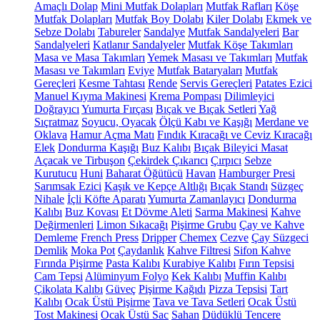
Amaçlı Dolap
Mini Mutfak Dolapları
Mutfak Rafları
Köşe
Mutfak Dolapları
Mutfak Boy Dolabı
Kiler Dolabı
Ekmek ve
Sebze Dolabı
Tabureler
Sandalye
Mutfak Sandalyeleri
Bar
Sandalyeleri
Katlanır Sandalyeler
Mutfak Köşe Takımları
Masa ve Masa Takımları
Yemek Masası ve Takımları
Mutfak
Masası ve Takımları
Eviye
Mutfak Bataryaları
Mutfak
Gereçleri
Kesme Tahtası
Rende
Servis Gereçleri
Patates Ezici
Manuel Kıyma Makinesi
Krema Pompası
Dilimleyici
Doğrayıcı
Yumurta Fırçası
Bıçak ve Bıçak Setleri
Yağ
Sıçratmaz
Soyucu, Oyacak
Ölçü Kabı ve Kaşığı
Merdane ve
Oklava
Hamur Açma Matı
Fındık Kıracağı ve Ceviz Kıracağı
Elek
Dondurma Kaşığı
Buz Kalıbı
Bıçak Bileyici Masat
Açacak ve Tirbuşon
Çekirdek Çıkarıcı
Çırpıcı
Sebze
Kurutucu
Huni
Baharat Öğütücü
Havan
Hamburger Presi
Sarımsak Ezici
Kaşık ve Kepçe Altlığı
Bıçak Standı
Süzgeç
Nihale
İçli Köfte Aparatı
Yumurta Zamanlayıcı
Dondurma
Kalıbı
Buz Kovası
Et Dövme Aleti
Sarma Makinesi
Kahve
Değirmenleri
Limon Sıkacağı
Pişirme Grubu
Çay ve Kahve
Demleme
French Press
Dripper
Chemex
Cezve
Çay Süzgeci
Demlik
Moka Pot
Çaydanlık
Kahve Filtresi
Sifon Kahve
Fırında Pişirme
Pasta Kalıbı
Kurabiye Kalıbı
Fırın Tepsisi
Cam Tepsi
Alüminyum Folyo
Kek Kalıbı
Muffin Kalıbı
Çikolata Kalıbı
Güveç
Pişirme Kağıdı
Pizza Tepsisi
Tart
Kalıbı
Ocak Üstü Pişirme
Tava ve Tava Setleri
Ocak Üstü
Tost Makinesi
Ocak Üstü Sac
Sahan
Düdüklü Tencere