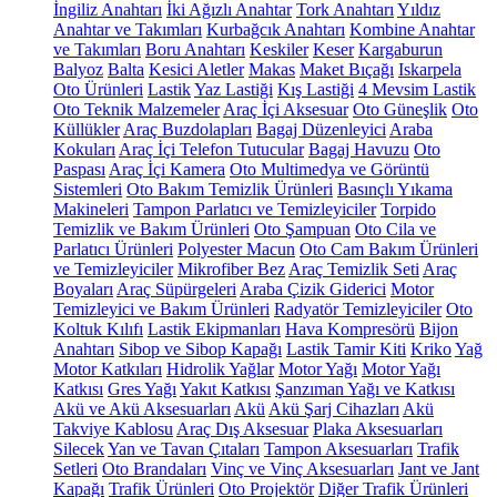
İngiliz Anahtarı
İki Ağızlı Anahtar
Tork Anahtarı
Yıldız
Anahtar ve Takımları
Kurbağcık Anahtarı
Kombine Anahtar
ve Takımları
Boru Anahtarı
Keskiler
Keser
Kargaburun
Balyoz
Balta
Kesici Aletler
Makas
Maket Bıçağı
Iskarpela
Oto Ürünleri
Lastik
Yaz Lastiği
Kış Lastiği
4 Mevsim Lastik
Oto Teknik Malzemeler
Araç İçi Aksesuar
Oto Güneşlik
Oto
Küllükler
Araç Buzdolapları
Bagaj Düzenleyici
Araba
Kokuları
Araç İçi Telefon Tutucular
Bagaj Havuzu
Oto
Paspası
Araç İçi Kamera
Oto Multimedya ve Görüntü
Sistemleri
Oto Bakım Temizlik Ürünleri
Basınçlı Yıkama
Makineleri
Tampon Parlatıcı ve Temizleyiciler
Torpido
Temizlik ve Bakım Ürünleri
Oto Şampuan
Oto Cila ve
Parlatıcı Ürünleri
Polyester Macun
Oto Cam Bakım Ürünleri
ve Temizleyiciler
Mikrofiber Bez
Araç Temizlik Seti
Araç
Boyaları
Araç Süpürgeleri
Araba Çizik Giderici
Motor
Temizleyici ve Bakım Ürünleri
Radyatör Temizleyiciler
Oto
Koltuk Kılıfı
Lastik Ekipmanları
Hava Kompresörü
Bijon
Anahtarı
Sibop ve Sibop Kapağı
Lastik Tamir Kiti
Kriko
Yağ
Motor Katkıları
Hidrolik Yağlar
Motor Yağı
Motor Yağı
Katkısı
Gres Yağı
Yakıt Katkısı
Şanzıman Yağı ve Katkısı
Akü ve Akü Aksesuarları
Akü
Akü Şarj Cihazları
Akü
Takviye Kablosu
Araç Dış Aksesuar
Plaka Aksesuarları
Silecek
Yan ve Tavan Çıtaları
Tampon Aksesuarları
Trafik
Setleri
Oto Brandaları
Vinç ve Vinç Aksesuarları
Jant ve Jant
Kapağı
Trafik Ürünleri
Oto Projektör
Diğer Trafik Ürünleri