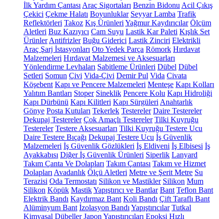
İlk Yardım Çantası
Araç Sigortaları
Benzin Bidonu
Acil Çıkış
Çekici
Çekme Halatı
Boyunluklar
Seyyar Lamba
Trafik
Reflektörleri
Takoz
Kış Ürünleri
Yağmur Kaydırıcılar
Ölçüm
Aletleri
Buz Kazıyıcı
Cam Suyu
Lastik Kar Paleti
Kışlık Set
Ürünler
Antifrizler
Buğu Giderici
Lastik Zinciri
Elektrikli
Araç Şarj İstasyonları
Oto Yedek Parça
Römork
Hırdavat
Malzemeleri
Hırdavat Malzemesi ve Aksesuarları
Yönlendirme Levhaları
Sabitleme Ürünleri
Dübel
Dübel
Setleri
Somun
Çivi
Vida-Çivi
Demir Pul
Vida
Civata
Köşebent
Kapı ve Pencere Malzemeleri
Menteşe
Kapı Kolları
Yalıtım Bantları
Stoper
Sineklik
Pencere Kolu
Kapı Hidroliği
Kapı Dürbünü
Kapı Kilitleri
Kapı Sürgüleri
Anahtarlık
Gönye
Posta Kutuları
Tekerlek
Testereler
Daire Testereler
Dekupaj Testereler
Çok Amaçlı Testereler
Tilki Kuyruğu
Testereler
Testere Aksesuarları
Tilki Kuyruğu Testere Ucu
Daire Testere Bıçağı
Dekupaj Testere Ucu
İş Güvenlik
Malzemeleri
İş Güvenlik Gözlükleri
İş Eldiveni
İş Elbisesi
İş
Ayakkabısı
Diğer İş Güvenlik Ürünleri
Siperlik
Lanyard
Takım Çanta Ve Dolapları
Takım Çantası
Takım ve Hizmet
Dolapları
Avadanlık
Ölçü Aletleri
Metre ve Şerit Metre
Su
Terazisi
Oda Termostatı
Silikon ve Mastikler
Silikon
Mum
Silikon
Köpük
Mastik
Yapıştırıcı ve Bantlar
Bant
Teflon Bant
Elektrik Bandı
Kaydırmaz Bant
Koli Bandı
Çift Taraflı Bant
Alüminyum Bant
İzolasyon Bandı
Yapıştırıcılar
Tutkal
Kimyasal Dübeller
Japon Yapıştırıcıları
Epoksi
Hızlı