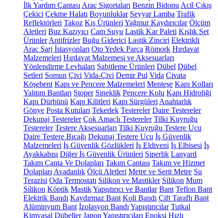
İlk Yardım Çantası
Araç Sigortaları
Benzin Bidonu
Acil Çıkış
Çekici
Çekme Halatı
Boyunluklar
Seyyar Lamba
Trafik
Reflektörleri
Takoz
Kış Ürünleri
Yağmur Kaydırıcılar
Ölçüm
Aletleri
Buz Kazıyıcı
Cam Suyu
Lastik Kar Paleti
Kışlık Set
Ürünler
Antifrizler
Buğu Giderici
Lastik Zinciri
Elektrikli
Araç Şarj İstasyonları
Oto Yedek Parça
Römork
Hırdavat
Malzemeleri
Hırdavat Malzemesi ve Aksesuarları
Yönlendirme Levhaları
Sabitleme Ürünleri
Dübel
Dübel
Setleri
Somun
Çivi
Vida-Çivi
Demir Pul
Vida
Civata
Köşebent
Kapı ve Pencere Malzemeleri
Menteşe
Kapı Kolları
Yalıtım Bantları
Stoper
Sineklik
Pencere Kolu
Kapı Hidroliği
Kapı Dürbünü
Kapı Kilitleri
Kapı Sürgüleri
Anahtarlık
Gönye
Posta Kutuları
Tekerlek
Testereler
Daire Testereler
Dekupaj Testereler
Çok Amaçlı Testereler
Tilki Kuyruğu
Testereler
Testere Aksesuarları
Tilki Kuyruğu Testere Ucu
Daire Testere Bıçağı
Dekupaj Testere Ucu
İş Güvenlik
Malzemeleri
İş Güvenlik Gözlükleri
İş Eldiveni
İş Elbisesi
İş
Ayakkabısı
Diğer İş Güvenlik Ürünleri
Siperlik
Lanyard
Takım Çanta Ve Dolapları
Takım Çantası
Takım ve Hizmet
Dolapları
Avadanlık
Ölçü Aletleri
Metre ve Şerit Metre
Su
Terazisi
Oda Termostatı
Silikon ve Mastikler
Silikon
Mum
Silikon
Köpük
Mastik
Yapıştırıcı ve Bantlar
Bant
Teflon Bant
Elektrik Bandı
Kaydırmaz Bant
Koli Bandı
Çift Taraflı Bant
Alüminyum Bant
İzolasyon Bandı
Yapıştırıcılar
Tutkal
Kimyasal Dübeller
Japon Yapıştırıcıları
Epoksi
Hızlı