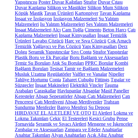
Yapıştırıcısı
Poster Duvar Kağıtları
Strafor
Duvar Çıtası
Duvar Kaplama
Silikon ve Mastikler
Silikon
Mum Silikon
Köpük
Mastik
Tavan Ürünleri
Kartonpiyer
Tavan Kaplama
İnşaat ve İzolasyon
İzolasyon Malzemeleri
Su Yalıtım
Malzemeleri
Isı Yalıtım Malzemeleri
Ses Yalıtım Malzemeleri
İnşaat Malzemeleri
Alçı
Cam Tuğla
Çimento
Beton Harcı
Çatı
Kaplama Malzemeleri
İnşaat Kimyasalları
İnşaat Temizlik
Ürünleri
Lavabo Çözücü
Harç ve Sıva Çözücü
Çok Amaçlı
Temizlik
Yağlayıcı ve Pas Çözücü
Yapı Kimyasalları
Derz
Dolgu
Seramik Yapıştırıcılar
Sıvı Conta
Strafor Yapıştırılar
Plastik Boru ve Ek Parçalar
Boru Bağlantı ve Aksesuarları
Temiz Su Boruları
Atık Su Boruları
PPRC Borular
Kombi
Bağlantı Boruları
Tesisat Tamir ve Bağlantı Malzemeleri
Musluk Uzatma
Regülatörler
Valfler ve Vanalar
Nipeller
Tahliye Hortumu
Conta
Taharet Çubuğu
Fittings
Tıpalar ve
Süzgeçler
İnşaat Makineleri
Elektrikli Vinçler
Taşıma
Arabaları
Caraskallar
Havlupanlar
Ahşaplar
Masif Paneller
Keresteler
Ahşap Seperatörler
Ahşap Çatı Malzemeleri
Çatı
Penceresi
Çatı Merdiveni
Ahşap Merdivenler
Trabzan
Sundurma
Menfezler
Banyo Menfezi
Su Deposu
HIRDAVAT EL ALETLERİ VE OTO
El Aletleri
Lokma ve
Lokma Takımları
Çekiç
El Testereleri
Kesici Grubu
Pense
Tornavida
Seramik ve Sıvacı Aletleri
Mengene ve İşkenceler
Zımbalar ve Aksesuarları
Zımpara ve Eğeler
Anahtarlar
Anahtar Takımları
Alyan Anahtarları
Açık Ağız Anahtar