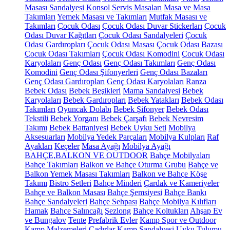
Masası Sandalyesi
Konsol
Servis Masaları
Masa ve Masa
Takımları
Yemek Masası ve Takımları
Mutfak Masası ve
Takımları
Çocuk Odası
Çocuk Odası Duvar Stickerları
Çocuk
Odası Duvar Kağıtları
Çocuk Odası Sandalyeleri
Çocuk
Odası Gardıropları
Çocuk Odası Masası
Çocuk Odası Bazası
Çocuk Odası Takımları
Çocuk Odası Komodini
Çocuk Odası
Karyolaları
Genç Odası
Genç Odası Takımları
Genç Odası
Komodini
Genç Odası Şifonyerleri
Genç Odası Bazaları
Genç Odası Gardıropları
Genç Odası Karyolaları
Ranza
Bebek Odası
Bebek Beşikleri
Mama Sandalyesi
Bebek
Karyolaları
Bebek Gardıropları
Bebek Yatakları
Bebek Odası
Takımları
Oyuncak Dolabı
Bebek Şifonyer
Bebek Odası
Tekstili
Bebek Yorganı
Bebek Çarşafı
Bebek Nevresim
Takımı
Bebek Battaniyesi
Bebek Uyku Seti
Mobilya
Aksesuarları
Mobilya Yedek Parçaları
Mobilya Kulpları
Raf
Ayakları
Keçeler
Masa Ayağı
Mobilya Ayağı
BAHÇE,BALKON VE OUTDOOR
Bahçe Mobilyaları
Bahçe Takımları
Balkon ve Bahçe Oturma Grubu
Bahçe ve
Balkon Yemek Masası Takımları
Balkon ve Bahçe Köşe
Takımı
Bistro Setleri
Bahçe Minderi
Çardak ve Kameriyeler
Bahçe ve Balkon Masası
Bahçe Şemsiyesi
Bahçe Bankı
Bahçe Sandalyeleri
Bahçe Sehpası
Bahçe Mobilya Kılıfları
Hamak
Bahçe Salıncağı
Şezlong
Bahçe Koltukları
Ahşap Ev
ve Bungalov
Tente
Prefabrik Evler
Kamp Spor ve Outdoor
Kamp Malzemeleri
Çadırlar
Kamp Sandalyesi
Uyku Tulumu