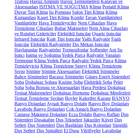
Trafosu
Havuz Ampulü
Havuz Termometresi
Karavan ve
Aksesuarları
ISITMA VE SOĞUTMA
Klima
Portatif Klima
Duvar Tipi Klima
Isı Pompası
Salon Tipi Klima
Klima
Kumandası
Kaset Tipi Klima
Kombi
Tavan Vantilatörleri
Vantilatörler
Hava Temizleyiciler
Nem Cihazları
Hava
Temizleme Cihazları
Buhar Makineleri
Nem Alma Cihazları
ve Rutubet Gidericiler
Elektrikli Isıtıcılar
Quartz Isıtıcılar
Infrared Isıtıcılar
Kule Tipi Isıtıcılar
Yağlı Radyatör
Fanlı
Isıtıcılar
Elektrikli Radyatörler
Dış Mekan Isıtıcılar
Havlupanlar
Radyatörler
Termosifonlar
Şofbenler
Ani Su
Isıtıcı
Isıtma ve Soğutma Yedek Parça
Radyatör Vanaları
Termostat
Klima Yedek Parça
Radyatör Yedek Parça
Klima
Temizleyicisi
Klima Temizleme Spreyi
Klima Temizleme
Sıvısı
Şömine
Şömine Aksesuarları
Elektrikli Şömineler
Bahçe Şömineleri
Bacasız Şömineler
Güneş Enerji Sistemleri
Soba
Doğalgaz Sobası
Kuzine Soba
Elektrikli Soba
Pelet
Soba
Soba Borusu ve Aksesuarları
Hava Perdesi
Doğalgaz
Tesisat Malzemeleri
Doğalgaz Hortumu
Doğalgaz Menfezleri
Tesisat Temizleme Sıvıları
Boyler
Kalorifer Kazanı
BANYO
Banyo Dolapları
Aynalı Banyo Dolabı
Banyo Boy Dolapları
Lavabolu Banyo Dolapları
Çok Amaçlı Banyo Dolapları
Çamaşır Makinesi Dolapları
Ecza Dolabı
Banyo Rafları
Duş
Sistemleri
Duşakabin
Duş Tekneleri
Jakuziler
Küvet
Duş
Setleri
Duş Sistemleri
Duş Başlıkları
Duş Kolonları
Sürgülü
Duş Setleri
Duş Spiralleri
El Duşu
Vitrifiyeler
Lavabolar