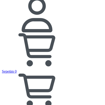
Sepetim
0