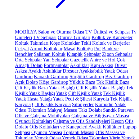
MOBİLYA
Salon ve Oturma Odası
TV Ünitesi ve Sehpası
Tv
Üniteleri
TV Sehpası
Oturma Grupları
Koltuk ve Kanepeler
Koltuk Takımları
Köşe Koltuklar
Tekli Koltuk ve Berjerler
Çekyat
Armut Koltuklar
Masaj Koltuğu
Puf
Bank ve
Benchler
Sallanan Koltuk
Kitaplık
Sehpalar
Zigon Sehpalar
Orta Sehpalar
Yan Sehpalar
Gazetelik
Antre ve Hol
Çok
Amaçlı Dolap
Portmantolar
Askılıklar
Kapı Askısı
Duvar
Askısı
Ayaklı Askılıklar
Dresuar
Ayakkabılık
Yatak Odası
Gardırop
Kapaklı Gardırop
Sürgülü Gardırop
Bez Gardırop
Açık Dolap
Köşe Gardırop
Yüklük
Baza
Tek Kişilik Baza
Çift Kişilik Baza
Yatak Başlığı
Çift Kişilik Yatak Başlığı
Tek
Kişilik Yatak Başlığı
Yatak
Çift Kişilik Yatak
Tek Kişilik
Yatak
Hasta Yatağı
Yatak Pedi & Şiltesi
Karyola
Tek Kişilik
Karyola
Çift Kişilik Karyola
Şifonyerler
Komodin
Yatak
Odası Takımları
Makyaj Masası
Takı Dolabı
Sandık
Paravan
Ofis ve Çalışma Mobilyaları
Çalışma ve Bilgisayar Masası
Oyuncu Koltukları
Çalışma ve Ofis Sandalyeleri
Keson
Ofis
Dolabı
Ofis Koltukları ve Kanepeleri
Ayaklı Küllükler
Laptop
Sehpası
Oyuncu Masası
Toplantı Masası
Ofis Masası ve
Takımları
Yemek Odası
Yemek Odası Takımları
Vitrin
Yemek