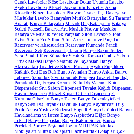
Çanak Lavabolar
Köşe Lavabolar
Dolap Uyumlu Lavabo
Ayaklı Lavabolar
Klozet
Duvara Sıfır Klozetler
Asma
Klozetler
Klozet Kapakları
Pisuvar
Tuvalet Taşı
Batarya ve
Musluklar
Lavabo Bataryaları
Mutfak Bataryaları
Su Tasarruf
Aparatı
Banyo Bataryaları
Musluk
Duş Bataryaları
Batarya
Setleri
Fotoselli Batarya
Ara Musluk
Pisuvar Musluğu
Batarya ve Musluk Yedek Parçaları
Sifon
Lavabo Sifonu
Eviye Sifonu
Yer Sifonu
Sifon Aksesuarları ve Parçaları
Rezervuar ve Aksesuarları
Rezervuar Kumanda Paneli
Rezervuar Seti
Rezervuar İç Takımı
Banyo Bakım Setleri
Yara Bandı
Lif ve Süngerler
Sıcak Su Torbası
Cımbız
Sabun
Tırnak Makası
Banyo Seramik ve Fayansları
Banyo
Aksesuarları
Tuvalet ve Klozet Fırçaları
Ayaklı Fırçalık ve
Kağıtlık Seti
Duş Rafı
Banyo Aynaları
Banyo Askısı
Banyo
Taburesi
Sabunluk
Sıvı Sabunluk Pompası
Tuvalet Kağıtlığı
Pamukluk
Diş Fırçası Koruma Kabı
Diş Macunu Kutusu
Dispenserler
Sıvı Sabun Dispenseri
Tuvalet Kağıdı Dispenseri
Havlu Dispenseri
Klozet Kapak Örtüsü Dispenseri
El
Kurutma Cihazları
Banyo Etajeri
Banyo Düzenleyicileri
Banyo Seti
Diş Fırçalık
Havluluk
Banyo Kaydırmazı
Duş
Perde Askısı
Yaşlı ve Bedensel Engelli Banyo Ürünleri
Banyo
Havalandırma ve Isıtma
Banyo Aspiratörü
Diğer
Banyo
Tekstil
Banyo Paspasları
Banyo Bakım Setleri
Banyo
Perdeleri
Bornoz
Peştemal
Havlu
MUTFAK
Mutfak
Mobilyaları
Mutfak Dolapları
Hazır Mutfak Dolapları
Çok