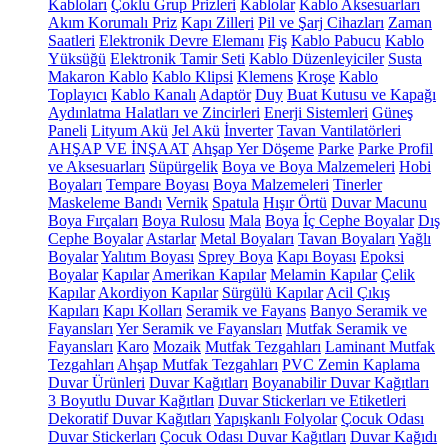
Kabloları
Çoklu Grup Prizleri
Kablolar
Kablo Aksesuarları
Akım Korumalı Priz
Kapı Zilleri
Pil ve Şarj Cihazları
Zaman
Saatleri
Elektronik Devre Elemanı
Fiş
Kablo Pabucu
Kablo
Yüksüğü
Elektronik Tamir Seti
Kablo Düzenleyiciler
Susta
Makaron Kablo
Kablo Klipsi
Klemens
Kroşe
Kablo
Toplayıcı
Kablo Kanalı
Adaptör
Duy
Buat Kutusu ve Kapağı
Aydınlatma Halatları ve Zincirleri
Enerji Sistemleri
Güneş
Paneli
Lityum Akü
Jel Akü
İnverter
Tavan Vantilatörleri
AHŞAP VE İNŞAAT
Ahşap Yer Döşeme
Parke
Parke Profil
ve Aksesuarları
Süpürgelik
Boya ve Boya Malzemeleri
Hobi
Boyaları
Tempare Boyası
Boya Malzemeleri
Tinerler
Maskeleme Bandı
Vernik
Spatula
Hışır Örtü
Duvar Macunu
Boya Fırçaları
Boya Rulosu
Mala
Boya
İç Cephe Boyalar
Dış
Cephe Boyalar
Astarlar
Metal Boyaları
Tavan Boyaları
Yağlı
Boyalar
Yalıtım Boyası
Sprey Boya
Kapı Boyası
Epoksi
Boyalar
Kapılar
Amerikan Kapılar
Melamin Kapılar
Çelik
Kapılar
Akordiyon Kapılar
Sürgülü Kapılar
Acil Çıkış
Kapıları
Kapı Kolları
Seramik ve Fayans
Banyo Seramik ve
Fayansları
Yer Seramik ve Fayansları
Mutfak Seramik ve
Fayansları
Karo
Mozaik
Mutfak Tezgahları
Laminant Mutfak
Tezgahları
Ahşap Mutfak Tezgahları
PVC Zemin Kaplama
Duvar Ürünleri
Duvar Kağıtları
Boyanabilir Duvar Kağıtları
3 Boyutlu Duvar Kağıtları
Duvar Stickerları ve Etiketleri
Dekoratif Duvar Kağıtları
Yapışkanlı Folyolar
Çocuk Odası
Duvar Stickerları
Çocuk Odası Duvar Kağıtları
Duvar Kağıdı