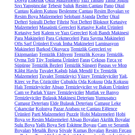
Dosya
Etiketlik
Okul Malzemeleri
Yazı Tahtası
Tahta Silgisi
Sıvı Yapıştırıcılar
Tebeşir
Suluk
Resim Çantası
Pano
Okul
Çantası
Kalem Kutusu
Beslenme Çantası
Resim Boyaları ve
Resim Boya Malzemeleri
Selobant
Ajanda
Defter
Okul
Defteri
Spiralli Defter
Fihrist
Not Defteri
Bloknot
Kırtasiye
Malzemeleri
Masaüstü Gereçleri
Kırtasiye Kağıt Ürünleri
Kırtasiye Seti
Kalem ve Yazı Gereçleri
Koli Bandı Makinesi
Para Makineleri
Para Çekmeceleri
Para Sayma Makineleri
Ofis Sarf Ürünleri
Evrak İmha Makineleri
Laminasyon
Makineleri
Barkod Okuyucu
Temizlik Gereçleri ve
Ekipmanları
Temizlik Eldiveni
Temizlik Kovası
Temizlik,
Ovma Teli
Tüy Toplama Ürünleri
Faraş
Çekpas
Fırça ve
Süpürge
Temizlik Bezleri
Temizlik Süngeri
Paspas ve Mop
Kâğıt Havlu
Tuvalet Kağıdı
Islak Mendil
Ev Temizlik
Malzemeleri
Tuvalet Temizleyici
Yüzey Temizleyiciler
Yağ,
Kireç ve Pas Çözücüler
Çubuklu Oda Kokusu
Oda Kokusu
Halı Temizleyiciler
Ahşap Temizleyiciler ve Bakım Ürünleri
Cam ve Parlak Yüzey Temizleyiciler
Mutfak ve Banyo
Temizleyiciler
Bulaşık Makinesi Deterjanı
Yumuşatıcı
Çamaşır Deterjanı
Elde Bulaşık Deterjanı
Çamaşır Leke
Çıkarıcılar
Kolonya
Pazar Arabası ve Çantası
Eğlence
Ürünleri
Parti Malzemeleri
Puzzle
Hobi Malzemeleri
Hobi
Boya ve Resim Malzemeleri
Ahşap Boyaları
Akrilik Boyalar
Sulu Boya
Yağlı Boya Seti
Eskitme Boyası
Cam ve Seramik
Boyaları
Metalik Boya
Şövale
Kumaş Boyaları
Resim Fırçası