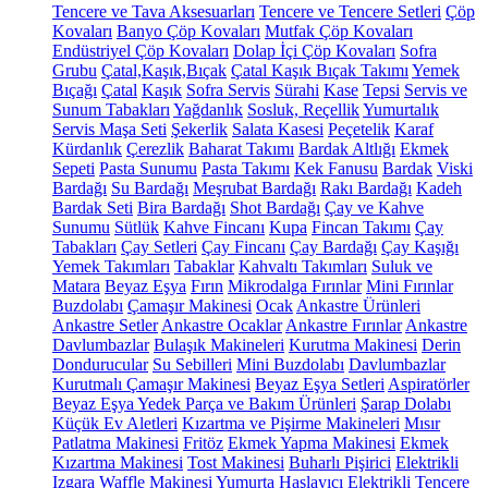
Tencere ve Tava Aksesuarları
Tencere ve Tencere Setleri
Çöp
Kovaları
Banyo Çöp Kovaları
Mutfak Çöp Kovaları
Endüstriyel Çöp Kovaları
Dolap İçi Çöp Kovaları
Sofra
Grubu
Çatal,Kaşık,Bıçak
Çatal Kaşık Bıçak Takımı
Yemek
Bıçağı
Çatal
Kaşık
Sofra Servis
Sürahi
Kase
Tepsi
Servis ve
Sunum Tabakları
Yağdanlık
Sosluk, Reçellik
Yumurtalık
Servis Maşa Seti
Şekerlik
Salata Kasesi
Peçetelik
Karaf
Kürdanlık
Çerezlik
Baharat Takımı
Bardak Altlığı
Ekmek
Sepeti
Pasta Sunumu
Pasta Takımı
Kek Fanusu
Bardak
Viski
Bardağı
Su Bardağı
Meşrubat Bardağı
Rakı Bardağı
Kadeh
Bardak Seti
Bira Bardağı
Shot Bardağı
Çay ve Kahve
Sunumu
Sütlük
Kahve Fincanı
Kupa
Fincan Takımı
Çay
Tabakları
Çay Setleri
Çay Fincanı
Çay Bardağı
Çay Kaşığı
Yemek Takımları
Tabaklar
Kahvaltı Takımları
Suluk ve
Matara
Beyaz Eşya
Fırın
Mikrodalga Fırınlar
Mini Fırınlar
Buzdolabı
Çamaşır Makinesi
Ocak
Ankastre Ürünleri
Ankastre Setler
Ankastre Ocaklar
Ankastre Fırınlar
Ankastre
Davlumbazlar
Bulaşık Makineleri
Kurutma Makinesi
Derin
Dondurucular
Su Sebilleri
Mini Buzdolabı
Davlumbazlar
Kurutmalı Çamaşır Makinesi
Beyaz Eşya Setleri
Aspiratörler
Beyaz Eşya Yedek Parça ve Bakım Ürünleri
Şarap Dolabı
Küçük Ev Aletleri
Kızartma ve Pişirme Makineleri
Mısır
Patlatma Makinesi
Fritöz
Ekmek Yapma Makinesi
Ekmek
Kızartma Makinesi
Tost Makinesi
Buharlı Pişirici
Elektrikli
Izgara
Waffle Makinesi
Yumurta Haşlayıcı
Elektrikli Tencere