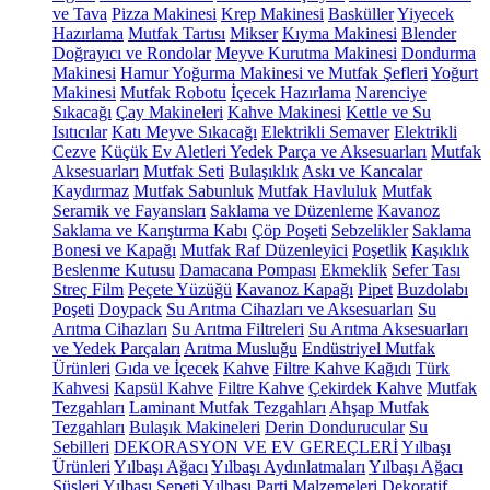
ve Tava
Pizza Makinesi
Krep Makinesi
Basküller
Yiyecek
Hazırlama
Mutfak Tartısı
Mikser
Kıyma Makinesi
Blender
Doğrayıcı ve Rondolar
Meyve Kurutma Makinesi
Dondurma
Makinesi
Hamur Yoğurma Makinesi ve Mutfak Şefleri
Yoğurt
Makinesi
Mutfak Robotu
İçecek Hazırlama
Narenciye
Sıkacağı
Çay Makineleri
Kahve Makinesi
Kettle ve Su
Isıtıcılar
Katı Meyve Sıkacağı
Elektrikli Semaver
Elektrikli
Cezve
Küçük Ev Aletleri Yedek Parça ve Aksesuarları
Mutfak
Aksesuarları
Mutfak Seti
Bulaşıklık
Askı ve Kancalar
Kaydırmaz
Mutfak Sabunluk
Mutfak Havluluk
Mutfak
Seramik ve Fayansları
Saklama ve Düzenleme
Kavanoz
Saklama ve Karıştırma Kabı
Çöp Poşeti
Sebzelikler
Saklama
Bonesi ve Kapağı
Mutfak Raf Düzenleyici
Poşetlik
Kaşıklık
Beslenme Kutusu
Damacana Pompası
Ekmeklik
Sefer Tası
Streç Film
Peçete Yüzüğü
Kavanoz Kapağı
Pipet
Buzdolabı
Poşeti
Doypack
Su Arıtma Cihazları ve Aksesuarları
Su
Arıtma Cihazları
Su Arıtma Filtreleri
Su Arıtma Aksesuarları
ve Yedek Parçaları
Arıtma Musluğu
Endüstriyel Mutfak
Ürünleri
Gıda ve İçecek
Kahve
Filtre Kahve Kağıdı
Türk
Kahvesi
Kapsül Kahve
Filtre Kahve
Çekirdek Kahve
Mutfak
Tezgahları
Laminant Mutfak Tezgahları
Ahşap Mutfak
Tezgahları
Bulaşık Makineleri
Derin Dondurucular
Su
Sebilleri
DEKORASYON VE EV GEREÇLERİ
Yılbaşı
Ürünleri
Yılbaşı Ağacı
Yılbaşı Aydınlatmaları
Yılbaşı Ağacı
Süsleri
Yılbaşı Sepeti
Yılbaşı Parti Malzemeleri
Dekoratif