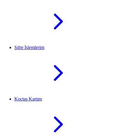
Şifre İşlemlerim
Koçtaş Kartım