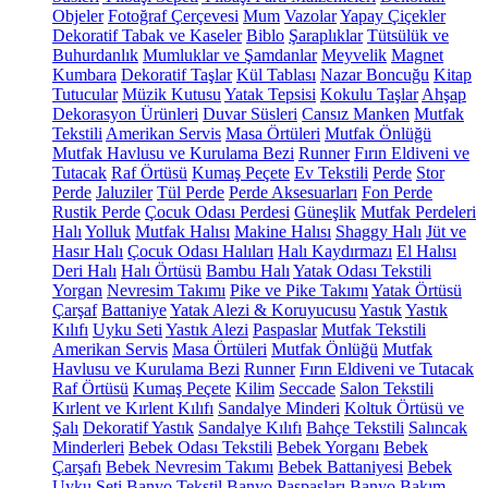
Objeler
Fotoğraf Çerçevesi
Mum
Vazolar
Yapay Çiçekler
Dekoratif Tabak ve Kaseler
Biblo
Şaraplıklar
Tütsülük ve
Buhurdanlık
Mumluklar ve Şamdanlar
Meyvelik
Magnet
Kumbara
Dekoratif Taşlar
Kül Tablası
Nazar Boncuğu
Kitap
Tutucular
Müzik Kutusu
Yatak Tepsisi
Kokulu Taşlar
Ahşap
Dekorasyon Ürünleri
Duvar Süsleri
Cansız Manken
Mutfak
Tekstili
Amerikan Servis
Masa Örtüleri
Mutfak Önlüğü
Mutfak Havlusu ve Kurulama Bezi
Runner
Fırın Eldiveni ve
Tutacak
Raf Örtüsü
Kumaş Peçete
Ev Tekstili
Perde
Stor
Perde
Jaluziler
Tül Perde
Perde Aksesuarları
Fon Perde
Rustik Perde
Çocuk Odası Perdesi
Güneşlik
Mutfak Perdeleri
Halı
Yolluk
Mutfak Halısı
Makine Halısı
Shaggy Halı
Jüt ve
Hasır Halı
Çocuk Odası Halıları
Halı Kaydırmazı
El Halısı
Deri Halı
Halı Örtüsü
Bambu Halı
Yatak Odası Tekstili
Yorgan
Nevresim Takımı
Pike ve Pike Takımı
Yatak Örtüsü
Çarşaf
Battaniye
Yatak Alezi & Koruyucusu
Yastık
Yastık
Kılıfı
Uyku Seti
Yastık Alezi
Paspaslar
Mutfak Tekstili
Amerikan Servis
Masa Örtüleri
Mutfak Önlüğü
Mutfak
Havlusu ve Kurulama Bezi
Runner
Fırın Eldiveni ve Tutacak
Raf Örtüsü
Kumaş Peçete
Kilim
Seccade
Salon Tekstili
Kırlent ve Kırlent Kılıfı
Sandalye Minderi
Koltuk Örtüsü ve
Şalı
Dekoratif Yastık
Sandalye Kılıfı
Bahçe Tekstili
Salıncak
Minderleri
Bebek Odası Tekstili
Bebek Yorganı
Bebek
Çarşafı
Bebek Nevresim Takımı
Bebek Battaniyesi
Bebek
Uyku Seti
Banyo Tekstil
Banyo Paspasları
Banyo Bakım