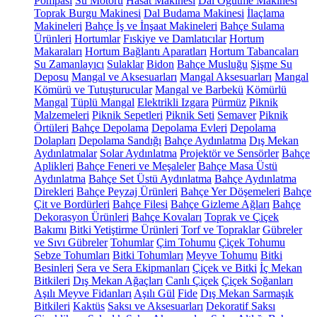
Pompası
Su Motoru
Hasat Makinesi
Dal Öğütme Makinesi
Toprak Burgu Makinesi
Dal Budama Makinesi
İlaçlama
Makineleri
Bahçe İş ve İnşaat Makineleri
Bahçe Sulama
Ürünleri
Hortumlar
Fıskiye ve Damlatıcılar
Hortum
Makaraları
Hortum Bağlantı Aparatları
Hortum Tabancaları
Su Zamanlayıcı
Sulaklar
Bidon
Bahçe Musluğu
Şişme Su
Deposu
Mangal ve Aksesuarları
Mangal Aksesuarları
Mangal
Kömürü ve Tutuşturucular
Mangal ve Barbekü
Kömürlü
Mangal
Tüplü Mangal
Elektrikli Izgara
Pürmüz
Piknik
Malzemeleri
Piknik Sepetleri
Piknik Seti
Semaver
Piknik
Örtüleri
Bahçe Depolama
Depolama Evleri
Depolama
Dolapları
Depolama Sandığı
Bahçe Aydınlatma
Dış Mekan
Aydınlatmalar
Solar Aydınlatma
Projektör ve Sensörler
Bahçe
Aplikleri
Bahçe Feneri ve Meşaleler
Bahçe Masa Üstü
Aydınlatma
Bahçe Set Üstü Aydınlatma
Bahçe Aydınlatma
Direkleri
Bahçe Peyzaj Ürünleri
Bahçe Yer Döşemeleri
Bahçe
Çit ve Bordürleri
Bahçe Filesi
Bahçe Gizleme Ağları
Bahçe
Dekorasyon Ürünleri
Bahçe Kovaları
Toprak ve Çiçek
Bakımı
Bitki Yetiştirme Ürünleri
Torf ve Topraklar
Gübreler
ve Sıvı Gübreler
Tohumlar
Çim Tohumu
Çiçek Tohumu
Sebze Tohumları
Bitki Tohumları
Meyve Tohumu
Bitki
Besinleri
Sera ve Sera Ekipmanları
Çiçek ve Bitki
İç Mekan
Bitkileri
Dış Mekan Ağaçları
Canlı Çiçek
Çiçek Soğanları
Aşılı Meyve Fidanları
Aşılı Gül
Fide
Dış Mekan Sarmaşık
Bitkileri
Kaktüs
Saksı ve Aksesuarları
Dekoratif Saksı