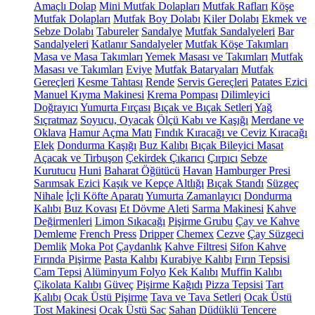
Amaçlı Dolap
Mini Mutfak Dolapları
Mutfak Rafları
Köşe
Mutfak Dolapları
Mutfak Boy Dolabı
Kiler Dolabı
Ekmek ve
Sebze Dolabı
Tabureler
Sandalye
Mutfak Sandalyeleri
Bar
Sandalyeleri
Katlanır Sandalyeler
Mutfak Köşe Takımları
Masa ve Masa Takımları
Yemek Masası ve Takımları
Mutfak
Masası ve Takımları
Eviye
Mutfak Bataryaları
Mutfak
Gereçleri
Kesme Tahtası
Rende
Servis Gereçleri
Patates Ezici
Manuel Kıyma Makinesi
Krema Pompası
Dilimleyici
Doğrayıcı
Yumurta Fırçası
Bıçak ve Bıçak Setleri
Yağ
Sıçratmaz
Soyucu, Oyacak
Ölçü Kabı ve Kaşığı
Merdane ve
Oklava
Hamur Açma Matı
Fındık Kıracağı ve Ceviz Kıracağı
Elek
Dondurma Kaşığı
Buz Kalıbı
Bıçak Bileyici Masat
Açacak ve Tirbuşon
Çekirdek Çıkarıcı
Çırpıcı
Sebze
Kurutucu
Huni
Baharat Öğütücü
Havan
Hamburger Presi
Sarımsak Ezici
Kaşık ve Kepçe Altlığı
Bıçak Standı
Süzgeç
Nihale
İçli Köfte Aparatı
Yumurta Zamanlayıcı
Dondurma
Kalıbı
Buz Kovası
Et Dövme Aleti
Sarma Makinesi
Kahve
Değirmenleri
Limon Sıkacağı
Pişirme Grubu
Çay ve Kahve
Demleme
French Press
Dripper
Chemex
Cezve
Çay Süzgeci
Demlik
Moka Pot
Çaydanlık
Kahve Filtresi
Sifon Kahve
Fırında Pişirme
Pasta Kalıbı
Kurabiye Kalıbı
Fırın Tepsisi
Cam Tepsi
Alüminyum Folyo
Kek Kalıbı
Muffin Kalıbı
Çikolata Kalıbı
Güveç
Pişirme Kağıdı
Pizza Tepsisi
Tart
Kalıbı
Ocak Üstü Pişirme
Tava ve Tava Setleri
Ocak Üstü
Tost Makinesi
Ocak Üstü Sac
Sahan
Düdüklü Tencere