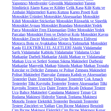
Yapıştırıcı
Merdivenler
Güvenlik Malzemeleri
Yangın
Söndürücü
Alarm
Kasa ve Kilitler
Çelik Kasa
Kilit
Kutu ve
Ambalaj Malzemeleri
Kargo Kutusu
Kargo Poşeti
Koli
Motosiklet Ürünleri
Motorsiklet Aksesuarları
Motosiklet
Kilidi
Motosiklet Stickerları
Motosiklet Rüzgarlık ve Siperlik
Motosiklet Aynası
Motosiklet Brandası
Motorsiklet Yedek
Parça
Motosiklet Fren Ekipmanları
Diğer Motosiklet Yedek
Parçaları
Motosiklet Fren ve Debriyaj Kolu
Motosiklet Kayışı
Motosiklet Zinciri
Motosiklet Giyim
Motorcu Eldiveni
Motorcu Botu ve Ayakkabısı
Motorcu Yağmurluk
Motosiklet
Kaskı
ELEKTRİKLİ EL ALETLERİ
Akülü Vidalamalar
Şarjlı Vidalamalar
Kablolu Vidalamalar
Vidalama Uçları
Matkaplar
Darbeli Matkaplar
Akülü Matkap ve Vidalamalar
Matkap Ucu ve Setleri
Somun Sıkma Makineleri
Darbesiz
Matkaplar
Manyetik Matkap
Sütunlu Matkap
Matkap Tezgahı
Kırıcılar ve Deliciler
Zımpara ve Polisaj
Zımpara Makineleri
Polisaj Makineleri
Planyalar
Zımpara Kağıdı ve Aksesuarları
Testereler
Daire Testereler
Dekupaj Testereler
Çok Amaçlı
Testereler
Tilki Kuyruğu Testereler
Testere Aksesuarları
Tilki
Kuyruğu Testere Ucu
Daire Testere Bıçağı
Dekupaj Testere
Ucu
Bahçe Makineleri
Çapalama Makinesi
Tırpan
Çit
Budama Makinesi
Hidrofor
Yaprak Toplama Makinesi
Motorlu Testere
Elektrikli Testereler
Benzinli Testereler
Testere Zincirleri ve Yağları
Çim Biçme Makinesi
Benzinli
Çim Biçme Makinesi
Elektrikli Çim Biçme Makinesi
Kenar