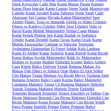
Sinek Kovucular
Çadır Matı
Kamp Masası
Pusula
Kampet
Kamp Duşu
Isıtıcılar
Kamp Çantası
Şişme Yastık
Magnezyum
Çubuğu
Kamp Tuvaleti
Kamp Taburesi
Şişme Yatak
Çadır
Aksesuarı
Sırt Çantası
Hayatta Kalma Malzemeleri
Spor
Aletleri
Pilates, Yoga ve Jimnastik
Ağırlık ve Halter Ürünleri
Fitness ve Kardiyo Ürünleri
Diğer Spor Ürünleri
Valiz ve
Bavul
Kamp Mutfak Malzemeleri
Termal Çanta
Matara
Kamp Yemek Pişirme Seti
Kamp Buzluk ve Soğutucu
Ürünler
Kamp Demliği
Kamp Tavası
Kamp Ocağı
Kamp
Mutfak Aksesuarları
Çakmak ve Yakıcılar
Termoslar
Aydınlatma Ekipmanları
El Feneri
Işıldak
Kafa Lambası
Kamp El Aletleri
Kamp Testeresi
Kamp Küreği
Kamp Bıçağı
Kamp Baltası
Avcılık Malzemeleri
Balık Av Malzemeleri
Bisiklet ve Scooter
Bisiklet
Elektrikli Scooter
Bahçe Aletleri
Çapa
Kürek
Bahçe Eldiveni
Tırmık
Budama Makası
Aşı
Makası
Fide Dikici ve Sökücü
Orak
Bahçe El Aleti Setleri
Çim Makası
Tırpan Misinası
Aşı Bıçağı
Meyve Toplama Aleti
Budama Testeresi
Bahçe Çatalı
Kazma
Bahçe Makineleri
Çapalama Makinesi
Tırpan
Çit Budama Makinesi
Hidrofor
Yaprak Toplama Makinesi
Motorlu Testere
Elektrikli
Testereler
Benzinli Testereler
Testere Zincirleri ve Yağları
Çim
Biçme Makinesi
Benzinli Çim Biçme Makinesi
Elektrikli Çim
Biçme Makinesi
Kenar Kesme Makinesi
Çim Biçme Yedek
Parça
Pompa
Santrifüj Pompa
Dalgıç Pompası
Bahçe