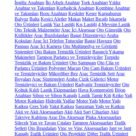
İngiliz Anahtarı
İki Ağızlı Anahtar
Tork Anahtarı
Yıldız
Anahtar ve Takımları
Kurbağcık Anahtarı
Kombine Anahtar
ve Takımları
Boru Anahtarı
Keskiler
Keser
Kargaburun
Balyoz
Balta
Kesici Aletler
Makas
Maket Bıçağı
Iskarpela
Oto Ürünleri
Lastik
Yaz Lastiği
Kış Lastiği
4 Mevsim Lastik
Oto Teknik Malzemeler
Araç İçi Aksesuar
Oto Güneşlik
Oto
Küllükler
Araç Buzdolapları
Bagaj Düzenleyici
Araba
Kokuları
Araç İçi Telefon Tutucular
Bagaj Havuzu
Oto
Paspası
Araç İçi Kamera
Oto Multimedya ve Görüntü
Sistemleri
Oto Bakım Temizlik Ürünleri
Basınçlı Yıkama
Makineleri
Tampon Parlatıcı ve Temizleyiciler
Torpido
Temizlik ve Bakım Ürünleri
Oto Şampuan
Oto Cila ve
Parlatıcı Ürünleri
Polyester Macun
Oto Cam Bakım Ürünleri
ve Temizleyiciler
Mikrofiber Bez
Araç Temizlik Seti
Araç
Boyaları
Araç Süpürgeleri
Araba Çizik Giderici
Motor
Temizleyici ve Bakım Ürünleri
Radyatör Temizleyiciler
Oto
Koltuk Kılıfı
Lastik Ekipmanları
Hava Kompresörü
Bijon
Anahtarı
Sibop ve Sibop Kapağı
Lastik Tamir Kiti
Kriko
Yağ
Motor Katkıları
Hidrolik Yağlar
Motor Yağı
Motor Yağı
Katkısı
Gres Yağı
Yakıt Katkısı
Şanzıman Yağı ve Katkısı
Akü ve Akü Aksesuarları
Akü
Akü Şarj Cihazları
Akü
Takviye Kablosu
Araç Dış Aksesuar
Plaka Aksesuarları
Silecek
Yan ve Tavan Çıtaları
Tampon Aksesuarları
Trafik
Setleri
Oto Brandaları
Vinç ve Vinç Aksesuarları
Jant ve Jant
Kapağı
Trafik Ürünleri
Oto Projektör
Diğer Trafik Ürünleri