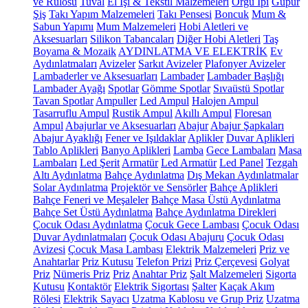
ve Rulosu
Tuval
El İşi & Tekstil Malzemeleri
Örgü İpi
Güpür
Şiş
Takı Yapım Malzemeleri
Takı Pensesi
Boncuk
Mum &
Sabun Yapımı
Mum Malzemeleri
Hobi Aletleri ve
Aksesuarları
Silikon Tabancaları
Diğer Hobi Aletleri
Taş
Boyama & Mozaik
AYDINLATMA VE ELEKTRİK
Ev
Aydınlatmaları
Avizeler
Sarkıt Avizeler
Plafonyer Avizeler
Lambaderler ve Aksesuarları
Lambader
Lambader Başlığı
Lambader Ayağı
Spotlar
Gömme Spotlar
Sıvaüstü Spotlar
Tavan Spotlar
Ampuller
Led Ampul
Halojen Ampul
Tasarruflu Ampul
Rustik Ampul
Akıllı Ampul
Floresan
Ampul
Abajurlar ve Aksesuarları
Abajur
Abajur Şapkaları
Abajur Ayaklığı
Fener ve Işıldaklar
Aplikler
Duvar Aplikleri
Tablo Aplikleri
Banyo Aplikleri
Lamba
Gece Lambaları
Masa
Lambaları
Led Şerit
Armatür
Led Armatür
Led Panel
Tezgah
Altı Aydınlatma
Bahçe Aydınlatma
Dış Mekan Aydınlatmalar
Solar Aydınlatma
Projektör ve Sensörler
Bahçe Aplikleri
Bahçe Feneri ve Meşaleler
Bahçe Masa Üstü Aydınlatma
Bahçe Set Üstü Aydınlatma
Bahçe Aydınlatma Direkleri
Çocuk Odası Aydınlatma
Çocuk Gece Lambası
Çocuk Odası
Duvar Aydınlatmaları
Çocuk Odası Abajuru
Çocuk Odası
Avizesi
Çocuk Masa Lambası
Elektrik Malzemeleri
Priz ve
Anahtarlar
Priz Kutusu
Telefon Prizi
Priz Çerçevesi
Golyat
Priz
Nümeris Priz
Priz
Anahtar Priz
Şalt Malzemeleri
Sigorta
Kutusu
Kontaktör
Elektrik Sigortası
Şalter
Kaçak Akım
Rölesi
Elektrik Sayacı
Uzatma Kablosu ve Grup Priz
Uzatma