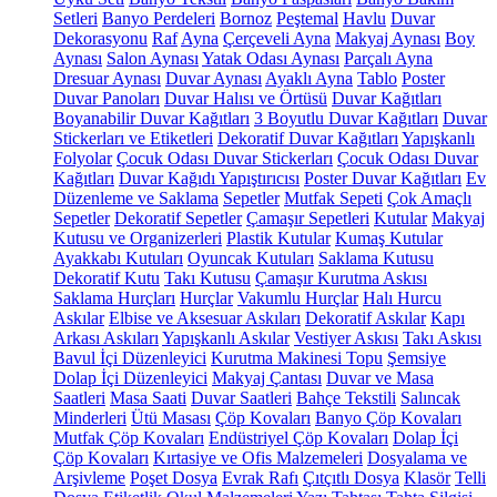
Setleri
Banyo Perdeleri
Bornoz
Peştemal
Havlu
Duvar
Dekorasyonu
Raf
Ayna
Çerçeveli Ayna
Makyaj Aynası
Boy
Aynası
Salon Aynası
Yatak Odası Aynası
Parçalı Ayna
Dresuar Aynası
Duvar Aynası
Ayaklı Ayna
Tablo
Poster
Duvar Panoları
Duvar Halısı ve Örtüsü
Duvar Kağıtları
Boyanabilir Duvar Kağıtları
3 Boyutlu Duvar Kağıtları
Duvar
Stickerları ve Etiketleri
Dekoratif Duvar Kağıtları
Yapışkanlı
Folyolar
Çocuk Odası Duvar Stickerları
Çocuk Odası Duvar
Kağıtları
Duvar Kağıdı Yapıştırıcısı
Poster Duvar Kağıtları
Ev
Düzenleme ve Saklama
Sepetler
Mutfak Sepeti
Çok Amaçlı
Sepetler
Dekoratif Sepetler
Çamaşır Sepetleri
Kutular
Makyaj
Kutusu ve Organizerleri
Plastik Kutular
Kumaş Kutular
Ayakkabı Kutuları
Oyuncak Kutuları
Saklama Kutusu
Dekoratif Kutu
Takı Kutusu
Çamaşır Kurutma Askısı
Saklama Hurçları
Hurçlar
Vakumlu Hurçlar
Halı Hurcu
Askılar
Elbise ve Aksesuar Askıları
Dekoratif Askılar
Kapı
Arkası Askıları
Yapışkanlı Askılar
Vestiyer Askısı
Takı Askısı
Bavul İçi Düzenleyici
Kurutma Makinesi Topu
Şemsiye
Dolap İçi Düzenleyici
Makyaj Çantası
Duvar ve Masa
Saatleri
Masa Saati
Duvar Saatleri
Bahçe Tekstili
Salıncak
Minderleri
Ütü Masası
Çöp Kovaları
Banyo Çöp Kovaları
Mutfak Çöp Kovaları
Endüstriyel Çöp Kovaları
Dolap İçi
Çöp Kovaları
Kırtasiye ve Ofis Malzemeleri
Dosyalama ve
Arşivleme
Poşet Dosya
Evrak Rafı
Çıtçıtlı Dosya
Klasör
Telli