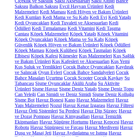
Çiçeklik ve Saksılık
Saksı Aksesuarları
Saksı Altlığı
Bahçe
Saksısı
Balkon Saksısı
Evcil Hayvan Ürünleri
Kedi
Malzemeleri
Kedi Maması
Kedi Hijyen ve Bakım Ürünleri
Kedi Kumları
Kedi Mama ve Su Kabı
Kedi Evi
Kedi Yatağı
Kedi Oyuncakları
Kedi Tuvaleti ve Aksesuarları
Kedi
Ödülleri
Kedi Tırmalaması
Kedi Vitamini
Kedi Taşıma
Çantası
Köpek Malzemeleri
Köpek Yatağı
Köpek Vitamini
Köpek Oyuncakları
Köpek Mama ve Su Kabı
Köpek
Güvenlik
Köpek Hijyen ve Bakım Ürünleri
Köpek Ödülleri
Köpek Maması
Köpek Kulübesi
Köpek Tasmaları
Köpek
Elbisesi
Köpek Kafesi
Kümesler
Kuş Malzemeleri
Kuş Sağlık
ve Bakım Ürünleri
Kuş Kafesleri ve Aksesuarları
Kuş Yemi
Kuş Suluk ve Yemlikleri
Çocuk Bahçe Oyuncakları
Kaydırak
ve Salıncak
Oyun Evleri
Çocuk Bahçe Sandalyeleri
Çocuk
Bahçe Masaları
Uçurtma
Çocuk Scooter
Çocuk Kaykay
Su
Tabancası
Şişme Oyuncaklar
Akülü Araba
Su Aktivite
Ürünleri
Şişme Havuz
Şişme Deniz Yatağı
Şişme Deniz Topu
Can Yeleği
Can Simidi ve Deniz Simidi
Şişme Deniz Kolluğu
Şişme Bot
Havuz Bonesi
Kano
Havuz Malzemeleri
Havuz
Yapı Malzemeleri
Nozul
Havuz Kenar Izgarası
Havuz Filtresi
Havuz Örtü Sistemleri
Su Perdesi
Havuz Dip Süzgeç
Havuz
ve Dozaj Pompası
Havuz Kimyasalları
Havuz Temizlik
Ekipmanları
Havuz Süpürge Hortumu
Havuz Kepçesi
Havuz
Robotu
Havuz Süpürgesi ve Fırçası
Havuz Merdiveni
Havuz
Duşu ve Masaj Jeti
Havuz Aydınlatma ve Isıtma
Havuz