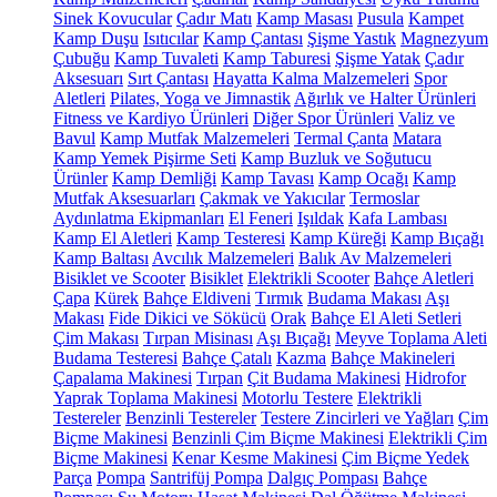
Sinek Kovucular
Çadır Matı
Kamp Masası
Pusula
Kampet
Kamp Duşu
Isıtıcılar
Kamp Çantası
Şişme Yastık
Magnezyum
Çubuğu
Kamp Tuvaleti
Kamp Taburesi
Şişme Yatak
Çadır
Aksesuarı
Sırt Çantası
Hayatta Kalma Malzemeleri
Spor
Aletleri
Pilates, Yoga ve Jimnastik
Ağırlık ve Halter Ürünleri
Fitness ve Kardiyo Ürünleri
Diğer Spor Ürünleri
Valiz ve
Bavul
Kamp Mutfak Malzemeleri
Termal Çanta
Matara
Kamp Yemek Pişirme Seti
Kamp Buzluk ve Soğutucu
Ürünler
Kamp Demliği
Kamp Tavası
Kamp Ocağı
Kamp
Mutfak Aksesuarları
Çakmak ve Yakıcılar
Termoslar
Aydınlatma Ekipmanları
El Feneri
Işıldak
Kafa Lambası
Kamp El Aletleri
Kamp Testeresi
Kamp Küreği
Kamp Bıçağı
Kamp Baltası
Avcılık Malzemeleri
Balık Av Malzemeleri
Bisiklet ve Scooter
Bisiklet
Elektrikli Scooter
Bahçe Aletleri
Çapa
Kürek
Bahçe Eldiveni
Tırmık
Budama Makası
Aşı
Makası
Fide Dikici ve Sökücü
Orak
Bahçe El Aleti Setleri
Çim Makası
Tırpan Misinası
Aşı Bıçağı
Meyve Toplama Aleti
Budama Testeresi
Bahçe Çatalı
Kazma
Bahçe Makineleri
Çapalama Makinesi
Tırpan
Çit Budama Makinesi
Hidrofor
Yaprak Toplama Makinesi
Motorlu Testere
Elektrikli
Testereler
Benzinli Testereler
Testere Zincirleri ve Yağları
Çim
Biçme Makinesi
Benzinli Çim Biçme Makinesi
Elektrikli Çim
Biçme Makinesi
Kenar Kesme Makinesi
Çim Biçme Yedek
Parça
Pompa
Santrifüj Pompa
Dalgıç Pompası
Bahçe