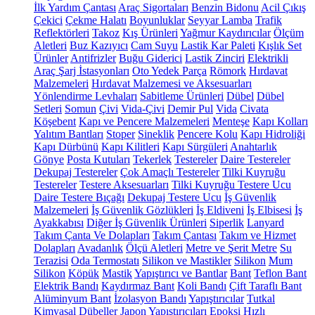
İlk Yardım Çantası
Araç Sigortaları
Benzin Bidonu
Acil Çıkış
Çekici
Çekme Halatı
Boyunluklar
Seyyar Lamba
Trafik
Reflektörleri
Takoz
Kış Ürünleri
Yağmur Kaydırıcılar
Ölçüm
Aletleri
Buz Kazıyıcı
Cam Suyu
Lastik Kar Paleti
Kışlık Set
Ürünler
Antifrizler
Buğu Giderici
Lastik Zinciri
Elektrikli
Araç Şarj İstasyonları
Oto Yedek Parça
Römork
Hırdavat
Malzemeleri
Hırdavat Malzemesi ve Aksesuarları
Yönlendirme Levhaları
Sabitleme Ürünleri
Dübel
Dübel
Setleri
Somun
Çivi
Vida-Çivi
Demir Pul
Vida
Civata
Köşebent
Kapı ve Pencere Malzemeleri
Menteşe
Kapı Kolları
Yalıtım Bantları
Stoper
Sineklik
Pencere Kolu
Kapı Hidroliği
Kapı Dürbünü
Kapı Kilitleri
Kapı Sürgüleri
Anahtarlık
Gönye
Posta Kutuları
Tekerlek
Testereler
Daire Testereler
Dekupaj Testereler
Çok Amaçlı Testereler
Tilki Kuyruğu
Testereler
Testere Aksesuarları
Tilki Kuyruğu Testere Ucu
Daire Testere Bıçağı
Dekupaj Testere Ucu
İş Güvenlik
Malzemeleri
İş Güvenlik Gözlükleri
İş Eldiveni
İş Elbisesi
İş
Ayakkabısı
Diğer İş Güvenlik Ürünleri
Siperlik
Lanyard
Takım Çanta Ve Dolapları
Takım Çantası
Takım ve Hizmet
Dolapları
Avadanlık
Ölçü Aletleri
Metre ve Şerit Metre
Su
Terazisi
Oda Termostatı
Silikon ve Mastikler
Silikon
Mum
Silikon
Köpük
Mastik
Yapıştırıcı ve Bantlar
Bant
Teflon Bant
Elektrik Bandı
Kaydırmaz Bant
Koli Bandı
Çift Taraflı Bant
Alüminyum Bant
İzolasyon Bandı
Yapıştırıcılar
Tutkal
Kimyasal Dübeller
Japon Yapıştırıcıları
Epoksi
Hızlı