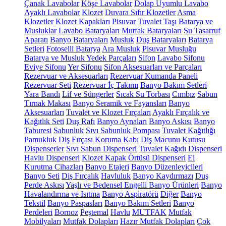
Çanak Lavabolar
Köşe Lavabolar
Dolap Uyumlu Lavabo
Ayaklı Lavabolar
Klozet
Duvara Sıfır Klozetler
Asma
Klozetler
Klozet Kapakları
Pisuvar
Tuvalet Taşı
Batarya ve
Musluklar
Lavabo Bataryaları
Mutfak Bataryaları
Su Tasarruf
Aparatı
Banyo Bataryaları
Musluk
Duş Bataryaları
Batarya
Setleri
Fotoselli Batarya
Ara Musluk
Pisuvar Musluğu
Batarya ve Musluk Yedek Parçaları
Sifon
Lavabo Sifonu
Eviye Sifonu
Yer Sifonu
Sifon Aksesuarları ve Parçaları
Rezervuar ve Aksesuarları
Rezervuar Kumanda Paneli
Rezervuar Seti
Rezervuar İç Takımı
Banyo Bakım Setleri
Yara Bandı
Lif ve Süngerler
Sıcak Su Torbası
Cımbız
Sabun
Tırnak Makası
Banyo Seramik ve Fayansları
Banyo
Aksesuarları
Tuvalet ve Klozet Fırçaları
Ayaklı Fırçalık ve
Kağıtlık Seti
Duş Rafı
Banyo Aynaları
Banyo Askısı
Banyo
Taburesi
Sabunluk
Sıvı Sabunluk Pompası
Tuvalet Kağıtlığı
Pamukluk
Diş Fırçası Koruma Kabı
Diş Macunu Kutusu
Dispenserler
Sıvı Sabun Dispenseri
Tuvalet Kağıdı Dispenseri
Havlu Dispenseri
Klozet Kapak Örtüsü Dispenseri
El
Kurutma Cihazları
Banyo Etajeri
Banyo Düzenleyicileri
Banyo Seti
Diş Fırçalık
Havluluk
Banyo Kaydırmazı
Duş
Perde Askısı
Yaşlı ve Bedensel Engelli Banyo Ürünleri
Banyo
Havalandırma ve Isıtma
Banyo Aspiratörü
Diğer
Banyo
Tekstil
Banyo Paspasları
Banyo Bakım Setleri
Banyo
Perdeleri
Bornoz
Peştemal
Havlu
MUTFAK
Mutfak
Mobilyaları
Mutfak Dolapları
Hazır Mutfak Dolapları
Çok