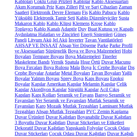
Kabloları
Çoklu Grup Prizleri
Kablolar
Kablo Aksesuarları
Akım Korumalı Priz
Kapı Zilleri
Pil ve Şarj Cihazları
Zaman
Saatleri
Elektronik Devre Elemanı
Fiş
Kablo Pabucu
Kablo
Yüksüğü
Elektronik Tamir Seti
Kablo Düzenleyiciler
Susta
Makaron Kablo
Kablo Klipsi
Klemens
Kroşe
Kablo
Toplayıcı
Kablo Kanalı
Adaptör
Duy
Buat Kutusu ve Kapağı
Aydınlatma Halatları ve Zincirleri
Enerji Sistemleri
Güneş
Paneli
Lityum Akü
Jel Akü
İnverter
Tavan Vantilatörleri
AHŞAP VE İNŞAAT
Ahşap Yer Döşeme
Parke
Parke Profil
ve Aksesuarları
Süpürgelik
Boya ve Boya Malzemeleri
Hobi
Boyaları
Tempare Boyası
Boya Malzemeleri
Tinerler
Maskeleme Bandı
Vernik
Spatula
Hışır Örtü
Duvar Macunu
Boya Fırçaları
Boya Rulosu
Mala
Boya
İç Cephe Boyalar
Dış
Cephe Boyalar
Astarlar
Metal Boyaları
Tavan Boyaları
Yağlı
Boyalar
Yalıtım Boyası
Sprey Boya
Kapı Boyası
Epoksi
Boyalar
Kapılar
Amerikan Kapılar
Melamin Kapılar
Çelik
Kapılar
Akordiyon Kapılar
Sürgülü Kapılar
Acil Çıkış
Kapıları
Kapı Kolları
Seramik ve Fayans
Banyo Seramik ve
Fayansları
Yer Seramik ve Fayansları
Mutfak Seramik ve
Fayansları
Karo
Mozaik
Mutfak Tezgahları
Laminant Mutfak
Tezgahları
Ahşap Mutfak Tezgahları
PVC Zemin Kaplama
Duvar Ürünleri
Duvar Kağıtları
Boyanabilir Duvar Kağıtları
3 Boyutlu Duvar Kağıtları
Duvar Stickerları ve Etiketleri
Dekoratif Duvar Kağıtları
Yapışkanlı Folyolar
Çocuk Odası
Duvar Stickerları
Çocuk Odası Duvar Kağıtları
Duvar Kağıdı