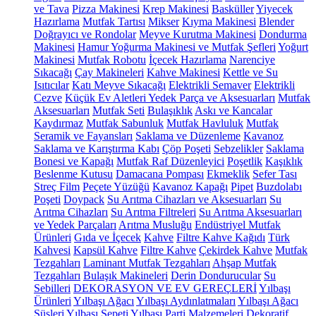
ve Tava
Pizza Makinesi
Krep Makinesi
Basküller
Yiyecek
Hazırlama
Mutfak Tartısı
Mikser
Kıyma Makinesi
Blender
Doğrayıcı ve Rondolar
Meyve Kurutma Makinesi
Dondurma
Makinesi
Hamur Yoğurma Makinesi ve Mutfak Şefleri
Yoğurt
Makinesi
Mutfak Robotu
İçecek Hazırlama
Narenciye
Sıkacağı
Çay Makineleri
Kahve Makinesi
Kettle ve Su
Isıtıcılar
Katı Meyve Sıkacağı
Elektrikli Semaver
Elektrikli
Cezve
Küçük Ev Aletleri Yedek Parça ve Aksesuarları
Mutfak
Aksesuarları
Mutfak Seti
Bulaşıklık
Askı ve Kancalar
Kaydırmaz
Mutfak Sabunluk
Mutfak Havluluk
Mutfak
Seramik ve Fayansları
Saklama ve Düzenleme
Kavanoz
Saklama ve Karıştırma Kabı
Çöp Poşeti
Sebzelikler
Saklama
Bonesi ve Kapağı
Mutfak Raf Düzenleyici
Poşetlik
Kaşıklık
Beslenme Kutusu
Damacana Pompası
Ekmeklik
Sefer Tası
Streç Film
Peçete Yüzüğü
Kavanoz Kapağı
Pipet
Buzdolabı
Poşeti
Doypack
Su Arıtma Cihazları ve Aksesuarları
Su
Arıtma Cihazları
Su Arıtma Filtreleri
Su Arıtma Aksesuarları
ve Yedek Parçaları
Arıtma Musluğu
Endüstriyel Mutfak
Ürünleri
Gıda ve İçecek
Kahve
Filtre Kahve Kağıdı
Türk
Kahvesi
Kapsül Kahve
Filtre Kahve
Çekirdek Kahve
Mutfak
Tezgahları
Laminant Mutfak Tezgahları
Ahşap Mutfak
Tezgahları
Bulaşık Makineleri
Derin Dondurucular
Su
Sebilleri
DEKORASYON VE EV GEREÇLERİ
Yılbaşı
Ürünleri
Yılbaşı Ağacı
Yılbaşı Aydınlatmaları
Yılbaşı Ağacı
Süsleri
Yılbaşı Sepeti
Yılbaşı Parti Malzemeleri
Dekoratif