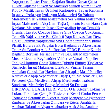
Yapıştırıcısı
Poster Duvar Kağıtları
Strafor
Duvar Çıtası
Duvar Kaplama
Silikon ve Mastikler
Silikon
Mum Silikon
Köpük
Mastik
Tavan Ürünleri
Kartonpiyer
Tavan Kaplama
İnşaat ve İzolasyon
İzolasyon Malzemeleri
Su Yalıtım
Malzemeleri
Isı Yalıtım Malzemeleri
Ses Yalıtım Malzemeleri
İnşaat Malzemeleri
Alçı
Cam Tuğla
Çimento
Beton Harcı
Çatı
Kaplama Malzemeleri
İnşaat Kimyasalları
İnşaat Temizlik
Ürünleri
Lavabo Çözücü
Harç ve Sıva Çözücü
Çok Amaçlı
Temizlik
Yağlayıcı ve Pas Çözücü
Yapı Kimyasalları
Derz
Dolgu
Seramik Yapıştırıcılar
Sıvı Conta
Strafor Yapıştırılar
Plastik Boru ve Ek Parçalar
Boru Bağlantı ve Aksesuarları
Temiz Su Boruları
Atık Su Boruları
PPRC Borular
Kombi
Bağlantı Boruları
Tesisat Tamir ve Bağlantı Malzemeleri
Musluk Uzatma
Regülatörler
Valfler ve Vanalar
Nipeller
Tahliye Hortumu
Conta
Taharet Çubuğu
Fittings
Tıpalar ve
Süzgeçler
İnşaat Makineleri
Elektrikli Vinçler
Taşıma
Arabaları
Caraskallar
Havlupanlar
Ahşaplar
Masif Paneller
Keresteler
Ahşap Seperatörler
Ahşap Çatı Malzemeleri
Çatı
Penceresi
Çatı Merdiveni
Ahşap Merdivenler
Trabzan
Sundurma
Menfezler
Banyo Menfezi
Su Deposu
HIRDAVAT EL ALETLERİ VE OTO
El Aletleri
Lokma ve
Lokma Takımları
Çekiç
El Testereleri
Kesici Grubu
Pense
Tornavida
Seramik ve Sıvacı Aletleri
Mengene ve İşkenceler
Zımbalar ve Aksesuarları
Zımpara ve Eğeler
Anahtarlar
Anahtar Takımları
Alyan Anahtarları
Açık Ağız Anahtar