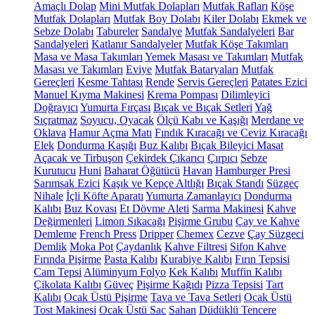
Amaçlı Dolap
Mini Mutfak Dolapları
Mutfak Rafları
Köşe
Mutfak Dolapları
Mutfak Boy Dolabı
Kiler Dolabı
Ekmek ve
Sebze Dolabı
Tabureler
Sandalye
Mutfak Sandalyeleri
Bar
Sandalyeleri
Katlanır Sandalyeler
Mutfak Köşe Takımları
Masa ve Masa Takımları
Yemek Masası ve Takımları
Mutfak
Masası ve Takımları
Eviye
Mutfak Bataryaları
Mutfak
Gereçleri
Kesme Tahtası
Rende
Servis Gereçleri
Patates Ezici
Manuel Kıyma Makinesi
Krema Pompası
Dilimleyici
Doğrayıcı
Yumurta Fırçası
Bıçak ve Bıçak Setleri
Yağ
Sıçratmaz
Soyucu, Oyacak
Ölçü Kabı ve Kaşığı
Merdane ve
Oklava
Hamur Açma Matı
Fındık Kıracağı ve Ceviz Kıracağı
Elek
Dondurma Kaşığı
Buz Kalıbı
Bıçak Bileyici Masat
Açacak ve Tirbuşon
Çekirdek Çıkarıcı
Çırpıcı
Sebze
Kurutucu
Huni
Baharat Öğütücü
Havan
Hamburger Presi
Sarımsak Ezici
Kaşık ve Kepçe Altlığı
Bıçak Standı
Süzgeç
Nihale
İçli Köfte Aparatı
Yumurta Zamanlayıcı
Dondurma
Kalıbı
Buz Kovası
Et Dövme Aleti
Sarma Makinesi
Kahve
Değirmenleri
Limon Sıkacağı
Pişirme Grubu
Çay ve Kahve
Demleme
French Press
Dripper
Chemex
Cezve
Çay Süzgeci
Demlik
Moka Pot
Çaydanlık
Kahve Filtresi
Sifon Kahve
Fırında Pişirme
Pasta Kalıbı
Kurabiye Kalıbı
Fırın Tepsisi
Cam Tepsi
Alüminyum Folyo
Kek Kalıbı
Muffin Kalıbı
Çikolata Kalıbı
Güveç
Pişirme Kağıdı
Pizza Tepsisi
Tart
Kalıbı
Ocak Üstü Pişirme
Tava ve Tava Setleri
Ocak Üstü
Tost Makinesi
Ocak Üstü Sac
Sahan
Düdüklü Tencere