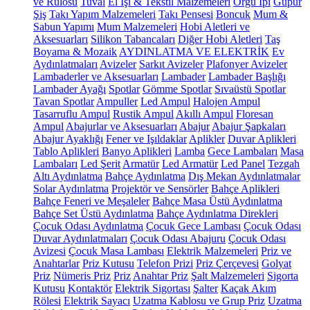
ve Rulosu
Tuval
El İşi & Tekstil Malzemeleri
Örgü İpi
Güpür
Şiş
Takı Yapım Malzemeleri
Takı Pensesi
Boncuk
Mum &
Sabun Yapımı
Mum Malzemeleri
Hobi Aletleri ve
Aksesuarları
Silikon Tabancaları
Diğer Hobi Aletleri
Taş
Boyama & Mozaik
AYDINLATMA VE ELEKTRİK
Ev
Aydınlatmaları
Avizeler
Sarkıt Avizeler
Plafonyer Avizeler
Lambaderler ve Aksesuarları
Lambader
Lambader Başlığı
Lambader Ayağı
Spotlar
Gömme Spotlar
Sıvaüstü Spotlar
Tavan Spotlar
Ampuller
Led Ampul
Halojen Ampul
Tasarruflu Ampul
Rustik Ampul
Akıllı Ampul
Floresan
Ampul
Abajurlar ve Aksesuarları
Abajur
Abajur Şapkaları
Abajur Ayaklığı
Fener ve Işıldaklar
Aplikler
Duvar Aplikleri
Tablo Aplikleri
Banyo Aplikleri
Lamba
Gece Lambaları
Masa
Lambaları
Led Şerit
Armatür
Led Armatür
Led Panel
Tezgah
Altı Aydınlatma
Bahçe Aydınlatma
Dış Mekan Aydınlatmalar
Solar Aydınlatma
Projektör ve Sensörler
Bahçe Aplikleri
Bahçe Feneri ve Meşaleler
Bahçe Masa Üstü Aydınlatma
Bahçe Set Üstü Aydınlatma
Bahçe Aydınlatma Direkleri
Çocuk Odası Aydınlatma
Çocuk Gece Lambası
Çocuk Odası
Duvar Aydınlatmaları
Çocuk Odası Abajuru
Çocuk Odası
Avizesi
Çocuk Masa Lambası
Elektrik Malzemeleri
Priz ve
Anahtarlar
Priz Kutusu
Telefon Prizi
Priz Çerçevesi
Golyat
Priz
Nümeris Priz
Priz
Anahtar Priz
Şalt Malzemeleri
Sigorta
Kutusu
Kontaktör
Elektrik Sigortası
Şalter
Kaçak Akım
Rölesi
Elektrik Sayacı
Uzatma Kablosu ve Grup Priz
Uzatma