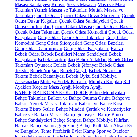
Masası Sandalyesi
Konsol
Servis Masaları
Masa ve Masa
Takımları
Yemek Masası ve Takımları
Mutfak Masası ve
Takımları
Çocuk Odası
Çocuk Odası Duvar Stickerları
Çocuk
Odası Duvar Kağıtları
Çocuk Odası Sandalyeleri
Çocuk
Odası Gardıropları
Çocuk Odası Masası
Çocuk Odası Bazası
Çocuk Odası Takımları
Çocuk Odası Komodini
Çocuk Odası
Karyolaları
Genç Odası
Genç Odası Takımları
Genç Odası
Komodini
Genç Odası Şifonyerleri
Genç Odası Bazaları
Genç Odası Gardıropları
Genç Odası Karyolaları
Ranza
Bebek Odası
Bebek Beşikleri
Mama Sandalyesi
Bebek
Karyolaları
Bebek Gardıropları
Bebek Yatakları
Bebek Odası
Takımları
Oyuncak Dolabı
Bebek Şifonyer
Bebek Odası
Tekstili
Bebek Yorganı
Bebek Çarşafı
Bebek Nevresim
Takımı
Bebek Battaniyesi
Bebek Uyku Seti
Mobilya
Aksesuarları
Mobilya Yedek Parçaları
Mobilya Kulpları
Raf
Ayakları
Keçeler
Masa Ayağı
Mobilya Ayağı
BAHÇE,BALKON VE OUTDOOR
Bahçe Mobilyaları
Bahçe Takımları
Balkon ve Bahçe Oturma Grubu
Bahçe ve
Balkon Yemek Masası Takımları
Balkon ve Bahçe Köşe
Takımı
Bistro Setleri
Bahçe Minderi
Çardak ve Kameriyeler
Bahçe ve Balkon Masası
Bahçe Şemsiyesi
Bahçe Bankı
Bahçe Sandalyeleri
Bahçe Sehpası
Bahçe Mobilya Kılıfları
Hamak
Bahçe Salıncağı
Şezlong
Bahçe Koltukları
Ahşap Ev
ve Bungalov
Tente
Prefabrik Evler
Kamp Spor ve Outdoor
Kamp Malzemeleri
Çadırlar
Kamp Sandalyesi
Uyku Tulumu