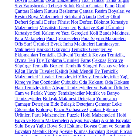
Dosya
Etiketlik
Okul Malzemeleri
Yazı Tahtası
Tahta Silgisi
Sıvı Yapıştırıcılar
Tebeşir
Suluk
Resim Çantası
Pano
Okul
Çantası
Kalem Kutusu
Beslenme Çantası
Resim Boyaları ve
Resim Boya Malzemeleri
Selobant
Ajanda
Defter
Okul
Defteri
Spiralli Defter
Fihrist
Not Defteri
Bloknot
Kırtasiye
Malzemeleri
Masaüstü Gereçleri
Kırtasiye Kağıt Ürünleri
Kırtasiye Seti
Kalem ve Yazı Gereçleri
Koli Bandı Makinesi
Para Makineleri
Para Çekmeceleri
Para Sayma Makineleri
Ofis Sarf Ürünleri
Evrak İmha Makineleri
Laminasyon
Makineleri
Barkod Okuyucu
Temizlik Gereçleri ve
Ekipmanları
Temizlik Eldiveni
Temizlik Kovası
Temizlik,
Ovma Teli
Tüy Toplama Ürünleri
Faraş
Çekpas
Fırça ve
Süpürge
Temizlik Bezleri
Temizlik Süngeri
Paspas ve Mop
Kâğıt Havlu
Tuvalet Kağıdı
Islak Mendil
Ev Temizlik
Malzemeleri
Tuvalet Temizleyici
Yüzey Temizleyiciler
Yağ,
Kireç ve Pas Çözücüler
Çubuklu Oda Kokusu
Oda Kokusu
Halı Temizleyiciler
Ahşap Temizleyiciler ve Bakım Ürünleri
Cam ve Parlak Yüzey Temizleyiciler
Mutfak ve Banyo
Temizleyiciler
Bulaşık Makinesi Deterjanı
Yumuşatıcı
Çamaşır Deterjanı
Elde Bulaşık Deterjanı
Çamaşır Leke
Çıkarıcılar
Kolonya
Pazar Arabası ve Çantası
Eğlence
Ürünleri
Parti Malzemeleri
Puzzle
Hobi Malzemeleri
Hobi
Boya ve Resim Malzemeleri
Ahşap Boyaları
Akrilik Boyalar
Sulu Boya
Yağlı Boya Seti
Eskitme Boyası
Cam ve Seramik
Boyaları
Metalik Boya
Şövale
Kumaş Boyaları
Resim Fırçası