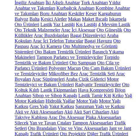
İngiliz Anahtarı
İki Ağızlı Anahtar
Tork Anahtarı
Yıldız
Anahtar ve Takımları
Kurbağcık Anahtarı
Kombine Anahtar
ve Takımları
Boru Anahtarı
Keskiler
Keser
Kargaburun
Balyoz
Balta
Kesici Aletler
Makas
Maket Bıçağı
Iskarpela
Oto Ürünleri
Lastik
Yaz Lastiği
Kış Lastiği
4 Mevsim Lastik
Oto Teknik Malzemeler
Araç İçi Aksesuar
Oto Güneşlik
Oto
Küllükler
Araç Buzdolapları
Bagaj Düzenleyici
Araba
Kokuları
Araç İçi Telefon Tutucular
Bagaj Havuzu
Oto
Paspası
Araç İçi Kamera
Oto Multimedya ve Görüntü
Sistemleri
Oto Bakım Temizlik Ürünleri
Basınçlı Yıkama
Makineleri
Tampon Parlatıcı ve Temizleyiciler
Torpido
Temizlik ve Bakım Ürünleri
Oto Şampuan
Oto Cila ve
Parlatıcı Ürünleri
Polyester Macun
Oto Cam Bakım Ürünleri
ve Temizleyiciler
Mikrofiber Bez
Araç Temizlik Seti
Araç
Boyaları
Araç Süpürgeleri
Araba Çizik Giderici
Motor
Temizleyici ve Bakım Ürünleri
Radyatör Temizleyiciler
Oto
Koltuk Kılıfı
Lastik Ekipmanları
Hava Kompresörü
Bijon
Anahtarı
Sibop ve Sibop Kapağı
Lastik Tamir Kiti
Kriko
Yağ
Motor Katkıları
Hidrolik Yağlar
Motor Yağı
Motor Yağı
Katkısı
Gres Yağı
Yakıt Katkısı
Şanzıman Yağı ve Katkısı
Akü ve Akü Aksesuarları
Akü
Akü Şarj Cihazları
Akü
Takviye Kablosu
Araç Dış Aksesuar
Plaka Aksesuarları
Silecek
Yan ve Tavan Çıtaları
Tampon Aksesuarları
Trafik
Setleri
Oto Brandaları
Vinç ve Vinç Aksesuarları
Jant ve Jant
Kapağı
Trafik Ürünleri
Oto Projektör
Diğer Trafik Ürünleri