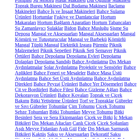
Pompası
Su Motoru
Hasat Makinesi
Dal Öğütme Makinesi
Toprak Burgu Makinesi
Dal Budama Makinesi
İlaçlama
Makineleri
Bahçe İş ve İnşaat Makineleri
Bahçe Sulama
Ürünleri
Hortumlar
Fıskiye ve Damlatıcılar
Hortum
Makaraları
Hortum Bağlantı Aparatları
Hortum Tabancaları
Su Zamanlayıcı
Sulaklar
Bidon
Bahçe Musluğu
Şişme Su
Deposu
Mangal ve Aksesuarları
Mangal Aksesuarları
Mangal
Kömürü ve Tutuşturucular
Mangal ve Barbekü
Kömürlü
Mangal
Tüplü Mangal
Elektrikli Izgara
Pürmüz
Piknik
Malzemeleri
Piknik Sepetleri
Piknik Seti
Semaver
Piknik
Örtüleri
Bahçe Depolama
Depolama Evleri
Depolama
Dolapları
Depolama Sandığı
Bahçe Aydınlatma
Dış Mekan
Aydınlatmalar
Solar Aydınlatma
Projektör ve Sensörler
Bahçe
Aplikleri
Bahçe Feneri ve Meşaleler
Bahçe Masa Üstü
Aydınlatma
Bahçe Set Üstü Aydınlatma
Bahçe Aydınlatma
Direkleri
Bahçe Peyzaj Ürünleri
Bahçe Yer Döşemeleri
Bahçe
Çit ve Bordürleri
Bahçe Filesi
Bahçe Gizleme Ağları
Bahçe
Dekorasyon Ürünleri
Bahçe Kovaları
Toprak ve Çiçek
Bakımı
Bitki Yetiştirme Ürünleri
Torf ve Topraklar
Gübreler
ve Sıvı Gübreler
Tohumlar
Çim Tohumu
Çiçek Tohumu
Sebze Tohumları
Bitki Tohumları
Meyve Tohumu
Bitki
Besinleri
Sera ve Sera Ekipmanları
Çiçek ve Bitki
İç Mekan
Bitkileri
Dış Mekan Ağaçları
Canlı Çiçek
Çiçek Soğanları
Aşılı Meyve Fidanları
Aşılı Gül
Fide
Dış Mekan Sarmaşık
Bitkileri
Kaktüs
Saksı ve Aksesuarları
Dekoratif Saksı