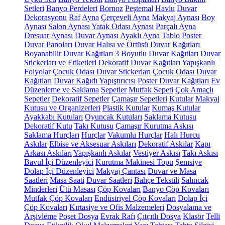
Setleri
Banyo Perdeleri
Bornoz
Peştemal
Havlu
Duvar
Dekorasyonu
Raf
Ayna
Çerçeveli Ayna
Makyaj Aynası
Boy
Aynası
Salon Aynası
Yatak Odası Aynası
Parçalı Ayna
Dresuar Aynası
Duvar Aynası
Ayaklı Ayna
Tablo
Poster
Duvar Panoları
Duvar Halısı ve Örtüsü
Duvar Kağıtları
Boyanabilir Duvar Kağıtları
3 Boyutlu Duvar Kağıtları
Duvar
Stickerları ve Etiketleri
Dekoratif Duvar Kağıtları
Yapışkanlı
Folyolar
Çocuk Odası Duvar Stickerları
Çocuk Odası Duvar
Kağıtları
Duvar Kağıdı Yapıştırıcısı
Poster Duvar Kağıtları
Ev
Düzenleme ve Saklama
Sepetler
Mutfak Sepeti
Çok Amaçlı
Sepetler
Dekoratif Sepetler
Çamaşır Sepetleri
Kutular
Makyaj
Kutusu ve Organizerleri
Plastik Kutular
Kumaş Kutular
Ayakkabı Kutuları
Oyuncak Kutuları
Saklama Kutusu
Dekoratif Kutu
Takı Kutusu
Çamaşır Kurutma Askısı
Saklama Hurçları
Hurçlar
Vakumlu Hurçlar
Halı Hurcu
Askılar
Elbise ve Aksesuar Askıları
Dekoratif Askılar
Kapı
Arkası Askıları
Yapışkanlı Askılar
Vestiyer Askısı
Takı Askısı
Bavul İçi Düzenleyici
Kurutma Makinesi Topu
Şemsiye
Dolap İçi Düzenleyici
Makyaj Çantası
Duvar ve Masa
Saatleri
Masa Saati
Duvar Saatleri
Bahçe Tekstili
Salıncak
Minderleri
Ütü Masası
Çöp Kovaları
Banyo Çöp Kovaları
Mutfak Çöp Kovaları
Endüstriyel Çöp Kovaları
Dolap İçi
Çöp Kovaları
Kırtasiye ve Ofis Malzemeleri
Dosyalama ve
Arşivleme
Poşet Dosya
Evrak Rafı
Çıtçıtlı Dosya
Klasör
Telli