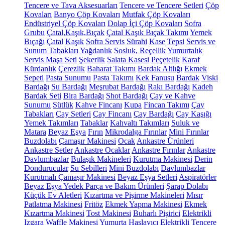
Tencere ve Tava Aksesuarları
Tencere ve Tencere Setleri
Çöp
Kovaları
Banyo Çöp Kovaları
Mutfak Çöp Kovaları
Endüstriyel Çöp Kovaları
Dolap İçi Çöp Kovaları
Sofra
Grubu
Çatal,Kaşık,Bıçak
Çatal Kaşık Bıçak Takımı
Yemek
Bıçağı
Çatal
Kaşık
Sofra Servis
Sürahi
Kase
Tepsi
Servis ve
Sunum Tabakları
Yağdanlık
Sosluk, Reçellik
Yumurtalık
Servis Maşa Seti
Şekerlik
Salata Kasesi
Peçetelik
Karaf
Kürdanlık
Çerezlik
Baharat Takımı
Bardak Altlığı
Ekmek
Sepeti
Pasta Sunumu
Pasta Takımı
Kek Fanusu
Bardak
Viski
Bardağı
Su Bardağı
Meşrubat Bardağı
Rakı Bardağı
Kadeh
Bardak Seti
Bira Bardağı
Shot Bardağı
Çay ve Kahve
Sunumu
Sütlük
Kahve Fincanı
Kupa
Fincan Takımı
Çay
Tabakları
Çay Setleri
Çay Fincanı
Çay Bardağı
Çay Kaşığı
Yemek Takımları
Tabaklar
Kahvaltı Takımları
Suluk ve
Matara
Beyaz Eşya
Fırın
Mikrodalga Fırınlar
Mini Fırınlar
Buzdolabı
Çamaşır Makinesi
Ocak
Ankastre Ürünleri
Ankastre Setler
Ankastre Ocaklar
Ankastre Fırınlar
Ankastre
Davlumbazlar
Bulaşık Makineleri
Kurutma Makinesi
Derin
Dondurucular
Su Sebilleri
Mini Buzdolabı
Davlumbazlar
Kurutmalı Çamaşır Makinesi
Beyaz Eşya Setleri
Aspiratörler
Beyaz Eşya Yedek Parça ve Bakım Ürünleri
Şarap Dolabı
Küçük Ev Aletleri
Kızartma ve Pişirme Makineleri
Mısır
Patlatma Makinesi
Fritöz
Ekmek Yapma Makinesi
Ekmek
Kızartma Makinesi
Tost Makinesi
Buharlı Pişirici
Elektrikli
Izgara
Waffle Makinesi
Yumurta Haşlayıcı
Elektrikli Tencere