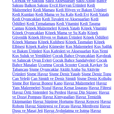
Çiçeklik ve Saksılık
Saksı Aksesuarları
Saksı Altlığı
Bahçe
Saksısı
Balkon Saksısı
Evcil Hayvan Ürünleri
Kedi
Malzemeleri
Kedi Maması
Kedi Hijyen ve Bakım Ürünleri
Kedi Kumları
Kedi Mama ve Su Kabı
Kedi Evi
Kedi Yatağı
Kedi Oyuncakları
Kedi Tuvaleti ve Aksesuarları
Kedi
Ödülleri
Kedi Tırmalaması
Kedi Vitamini
Kedi Taşıma
Çantası
Köpek Malzemeleri
Köpek Yatağı
Köpek Vitamini
Köpek Oyuncakları
Köpek Mama ve Su Kabı
Köpek
Güvenlik
Köpek Hijyen ve Bakım Ürünleri
Köpek Ödülleri
Köpek Maması
Köpek Kulübesi
Köpek Tasmaları
Köpek
Elbisesi
Köpek Kafesi
Kümesler
Kuş Malzemeleri
Kuş Sağlık
ve Bakım Ürünleri
Kuş Kafesleri ve Aksesuarları
Kuş Yemi
Kuş Suluk ve Yemlikleri
Çocuk Bahçe Oyuncakları
Kaydırak
ve Salıncak
Oyun Evleri
Çocuk Bahçe Sandalyeleri
Çocuk
Bahçe Masaları
Uçurtma
Çocuk Scooter
Çocuk Kaykay
Su
Tabancası
Şişme Oyuncaklar
Akülü Araba
Su Aktivite
Ürünleri
Şişme Havuz
Şişme Deniz Yatağı
Şişme Deniz Topu
Can Yeleği
Can Simidi ve Deniz Simidi
Şişme Deniz Kolluğu
Şişme Bot
Havuz Bonesi
Kano
Havuz Malzemeleri
Havuz
Yapı Malzemeleri
Nozul
Havuz Kenar Izgarası
Havuz Filtresi
Havuz Örtü Sistemleri
Su Perdesi
Havuz Dip Süzgeç
Havuz
ve Dozaj Pompası
Havuz Kimyasalları
Havuz Temizlik
Ekipmanları
Havuz Süpürge Hortumu
Havuz Kepçesi
Havuz
Robotu
Havuz Süpürgesi ve Fırçası
Havuz Merdiveni
Havuz
Duşu ve Masaj Jeti
Havuz Aydınlatma ve Isıtma
Havuz