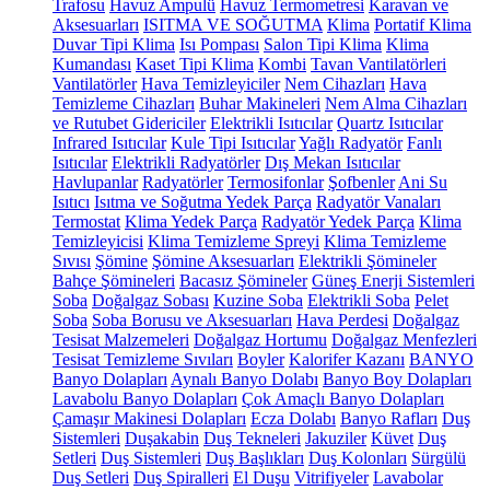
Trafosu
Havuz Ampulü
Havuz Termometresi
Karavan ve
Aksesuarları
ISITMA VE SOĞUTMA
Klima
Portatif Klima
Duvar Tipi Klima
Isı Pompası
Salon Tipi Klima
Klima
Kumandası
Kaset Tipi Klima
Kombi
Tavan Vantilatörleri
Vantilatörler
Hava Temizleyiciler
Nem Cihazları
Hava
Temizleme Cihazları
Buhar Makineleri
Nem Alma Cihazları
ve Rutubet Gidericiler
Elektrikli Isıtıcılar
Quartz Isıtıcılar
Infrared Isıtıcılar
Kule Tipi Isıtıcılar
Yağlı Radyatör
Fanlı
Isıtıcılar
Elektrikli Radyatörler
Dış Mekan Isıtıcılar
Havlupanlar
Radyatörler
Termosifonlar
Şofbenler
Ani Su
Isıtıcı
Isıtma ve Soğutma Yedek Parça
Radyatör Vanaları
Termostat
Klima Yedek Parça
Radyatör Yedek Parça
Klima
Temizleyicisi
Klima Temizleme Spreyi
Klima Temizleme
Sıvısı
Şömine
Şömine Aksesuarları
Elektrikli Şömineler
Bahçe Şömineleri
Bacasız Şömineler
Güneş Enerji Sistemleri
Soba
Doğalgaz Sobası
Kuzine Soba
Elektrikli Soba
Pelet
Soba
Soba Borusu ve Aksesuarları
Hava Perdesi
Doğalgaz
Tesisat Malzemeleri
Doğalgaz Hortumu
Doğalgaz Menfezleri
Tesisat Temizleme Sıvıları
Boyler
Kalorifer Kazanı
BANYO
Banyo Dolapları
Aynalı Banyo Dolabı
Banyo Boy Dolapları
Lavabolu Banyo Dolapları
Çok Amaçlı Banyo Dolapları
Çamaşır Makinesi Dolapları
Ecza Dolabı
Banyo Rafları
Duş
Sistemleri
Duşakabin
Duş Tekneleri
Jakuziler
Küvet
Duş
Setleri
Duş Sistemleri
Duş Başlıkları
Duş Kolonları
Sürgülü
Duş Setleri
Duş Spiralleri
El Duşu
Vitrifiyeler
Lavabolar