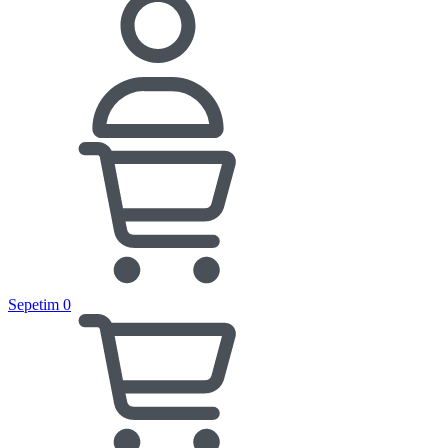
Sepetim
0