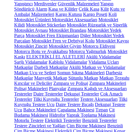
Yapıştırıcı
Merdivenler
Güvenlik Malzemeleri
Yangın
Söndürücü
Alarm
Kasa ve Kilitler
Çelik Kasa
Kilit
Kutu ve
Ambalaj Malzemeleri
Kargo Kutusu
Kargo Poşeti
Koli
Motosiklet Ürünleri
Motorsiklet Aksesuarları
Motosiklet
Kilidi
Motosiklet Stickerları
Motosiklet Rüzgarlık ve Siperlik
Motosiklet Aynası
Motosiklet Brandası
Motorsiklet Yedek
Parça
Motosiklet Fren Ekipmanları
Diğer Motosiklet Yedek
Parçaları
Motosiklet Fren ve Debriyaj Kolu
Motosiklet Kayışı
Motosiklet Zinciri
Motosiklet Giyim
Motorcu Eldiveni
Motorcu Botu ve Ayakkabısı
Motorcu Yağmurluk
Motosiklet
Kaskı
ELEKTRİKLİ EL ALETLERİ
Akülü Vidalamalar
Şarjlı Vidalamalar
Kablolu Vidalamalar
Vidalama Uçları
Matkaplar
Darbeli Matkaplar
Akülü Matkap ve Vidalamalar
Matkap Ucu ve Setleri
Somun Sıkma Makineleri
Darbesiz
Matkaplar
Manyetik Matkap
Sütunlu Matkap
Matkap Tezgahı
Kırıcılar ve Deliciler
Zımpara ve Polisaj
Zımpara Makineleri
Polisaj Makineleri
Planyalar
Zımpara Kağıdı ve Aksesuarları
Testereler
Daire Testereler
Dekupaj Testereler
Çok Amaçlı
Testereler
Tilki Kuyruğu Testereler
Testere Aksesuarları
Tilki
Kuyruğu Testere Ucu
Daire Testere Bıçağı
Dekupaj Testere
Ucu
Bahçe Makineleri
Çapalama Makinesi
Tırpan
Çit
Budama Makinesi
Hidrofor
Yaprak Toplama Makinesi
Motorlu Testere
Elektrikli Testereler
Benzinli Testereler
Testere Zincirleri ve Yağları
Çim Biçme Makinesi
Benzinli
Çim Biçme Makinesi
Elektrikli Çim Biçme Makinesi
Kenar