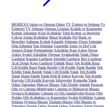
MOBİLYA
Salon ve Oturma Odası
TV Ünitesi ve Sehpası
Tv
Üniteleri
TV Sehpası
Oturma Grupları
Koltuk ve Kanepeler
Koltuk Takımları
Köşe Koltuklar
Tekli Koltuk ve Berjerler
Çekyat
Armut Koltuklar
Masaj Koltuğu
Puf
Bank ve
Benchler
Sallanan Koltuk
Kitaplık
Sehpalar
Zigon Sehpalar
Orta Sehpalar
Yan Sehpalar
Gazetelik
Antre ve Hol
Çok
Amaçlı Dolap
Portmantolar
Askılıklar
Kapı Askısı
Duvar
Askısı
Ayaklı Askılıklar
Dresuar
Ayakkabılık
Yatak Odası
Gardırop
Kapaklı Gardırop
Sürgülü Gardırop
Bez Gardırop
Açık Dolap
Köşe Gardırop
Yüklük
Baza
Tek Kişilik Baza
Çift Kişilik Baza
Yatak Başlığı
Çift Kişilik Yatak Başlığı
Tek
Kişilik Yatak Başlığı
Yatak
Çift Kişilik Yatak
Tek Kişilik
Yatak
Hasta Yatağı
Yatak Pedi & Şiltesi
Karyola
Tek Kişilik
Karyola
Çift Kişilik Karyola
Şifonyerler
Komodin
Yatak
Odası Takımları
Makyaj Masası
Takı Dolabı
Sandık
Paravan
Ofis ve Çalışma Mobilyaları
Çalışma ve Bilgisayar Masası
Oyuncu Koltukları
Çalışma ve Ofis Sandalyeleri
Keson
Ofis
Dolabı
Ofis Koltukları ve Kanepeleri
Ayaklı Küllükler
Laptop
Sehpası
Oyuncu Masası
Toplantı Masası
Ofis Masası ve
Takımları
Yemek Odası
Yemek Odası Takımları
Vitrin
Yemek