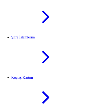
Şifre İşlemlerim
Koçtaş Kartım