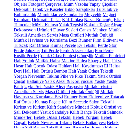
Objeler
Fotoğraf Çerçevesi
Mum
Vazolar
Yapay Çiçekler
Dekoratif Tabak ve Kaseler
Biblo
Şaraplıklar
Tütsülük ve
Buhurdanlık
Mumluklar ve Şamdanlar
Meyvelik
Magnet
Kumbara
Dekoratif Taşlar
Kül Tablası
Nazar Boncuğu
Kitap
Tutucular
Müzik Kutusu
Yatak Tepsisi
Kokulu Taşlar
Ahşap
Dekorasyon Ürünleri
Duvar Süsleri
Cansız Manken
Mutfak
Tekstili
Amerikan Servis
Masa Örtüleri
Mutfak Önlüğü
Mutfak Havlusu ve Kurulama Bezi
Runner
Fırın Eldiveni ve
Tutacak
Raf Örtüsü
Kumaş Peçete
Ev Tekstili
Perde
Stor
Perde
Jaluziler
Tül Perde
Perde Aksesuarları
Fon Perde
Rustik Perde
Çocuk Odası Perdesi
Güneşlik
Mutfak Perdeleri
Halı
Yolluk
Mutfak Halısı
Makine Halısı
Shaggy Halı
Jüt ve
Hasır Halı
Çocuk Odası Halıları
Halı Kaydırmazı
El Halısı
Deri Halı
Halı Örtüsü
Bambu Halı
Yatak Odası Tekstili
Yorgan
Nevresim Takımı
Pike ve Pike Takımı
Yatak Örtüsü
Çarşaf
Battaniye
Yatak Alezi & Koruyucusu
Yastık
Yastık
Kılıfı
Uyku Seti
Yastık Alezi
Paspaslar
Mutfak Tekstili
Amerikan Servis
Masa Örtüleri
Mutfak Önlüğü
Mutfak
Havlusu ve Kurulama Bezi
Runner
Fırın Eldiveni ve Tutacak
Raf Örtüsü
Kumaş Peçete
Kilim
Seccade
Salon Tekstili
Kırlent ve Kırlent Kılıfı
Sandalye Minderi
Koltuk Örtüsü ve
Şalı
Dekoratif Yastık
Sandalye Kılıfı
Bahçe Tekstili
Salıncak
Minderleri
Bebek Odası Tekstili
Bebek Yorganı
Bebek
Çarşafı
Bebek Nevresim Takımı
Bebek Battaniyesi
Bebek
Uyku Seti
Banyo Tekstil
Banyo Paspasları
Banyo Bakım