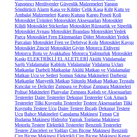
Yapıştırıcı
Merdivenler
Güvenlik Malzemeleri
Yangın
Söndürücü
Alarm
Kasa ve Kilitler
Çelik Kasa
Kilit
Kutu ve
Ambalaj Malzemeleri
Kargo Kutusu
Kargo Poşeti
Koli
Motosiklet Ürünleri
Motorsiklet Aksesuarları
Motosiklet
Kilidi
Motosiklet Stickerları
Motosiklet Rüzgarlık ve Siperlik
Motosiklet Aynası
Motosiklet Brandası
Motorsiklet Yedek
Parça
Motosiklet Fren Ekipmanları
Diğer Motosiklet Yedek
Parçaları
Motosiklet Fren ve Debriyaj Kolu
Motosiklet Kayışı
Motosiklet Zinciri
Motosiklet Giyim
Motorcu Eldiveni
Motorcu Botu ve Ayakkabısı
Motorcu Yağmurluk
Motosiklet
Kaskı
ELEKTRİKLİ EL ALETLERİ
Akülü Vidalamalar
Şarjlı Vidalamalar
Kablolu Vidalamalar
Vidalama Uçları
Matkaplar
Darbeli Matkaplar
Akülü Matkap ve Vidalamalar
Matkap Ucu ve Setleri
Somun Sıkma Makineleri
Darbesiz
Matkaplar
Manyetik Matkap
Sütunlu Matkap
Matkap Tezgahı
Kırıcılar ve Deliciler
Zımpara ve Polisaj
Zımpara Makineleri
Polisaj Makineleri
Planyalar
Zımpara Kağıdı ve Aksesuarları
Testereler
Daire Testereler
Dekupaj Testereler
Çok Amaçlı
Testereler
Tilki Kuyruğu Testereler
Testere Aksesuarları
Tilki
Kuyruğu Testere Ucu
Daire Testere Bıçağı
Dekupaj Testere
Ucu
Bahçe Makineleri
Çapalama Makinesi
Tırpan
Çit
Budama Makinesi
Hidrofor
Yaprak Toplama Makinesi
Motorlu Testere
Elektrikli Testereler
Benzinli Testereler
Testere Zincirleri ve Yağları
Çim Biçme Makinesi
Benzinli
Çim Biçme Makinesi
Elektrikli Çim Biçme Makinesi
Kenar