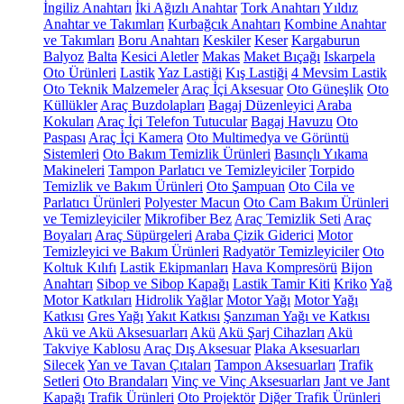
İngiliz Anahtarı
İki Ağızlı Anahtar
Tork Anahtarı
Yıldız
Anahtar ve Takımları
Kurbağcık Anahtarı
Kombine Anahtar
ve Takımları
Boru Anahtarı
Keskiler
Keser
Kargaburun
Balyoz
Balta
Kesici Aletler
Makas
Maket Bıçağı
Iskarpela
Oto Ürünleri
Lastik
Yaz Lastiği
Kış Lastiği
4 Mevsim Lastik
Oto Teknik Malzemeler
Araç İçi Aksesuar
Oto Güneşlik
Oto
Küllükler
Araç Buzdolapları
Bagaj Düzenleyici
Araba
Kokuları
Araç İçi Telefon Tutucular
Bagaj Havuzu
Oto
Paspası
Araç İçi Kamera
Oto Multimedya ve Görüntü
Sistemleri
Oto Bakım Temizlik Ürünleri
Basınçlı Yıkama
Makineleri
Tampon Parlatıcı ve Temizleyiciler
Torpido
Temizlik ve Bakım Ürünleri
Oto Şampuan
Oto Cila ve
Parlatıcı Ürünleri
Polyester Macun
Oto Cam Bakım Ürünleri
ve Temizleyiciler
Mikrofiber Bez
Araç Temizlik Seti
Araç
Boyaları
Araç Süpürgeleri
Araba Çizik Giderici
Motor
Temizleyici ve Bakım Ürünleri
Radyatör Temizleyiciler
Oto
Koltuk Kılıfı
Lastik Ekipmanları
Hava Kompresörü
Bijon
Anahtarı
Sibop ve Sibop Kapağı
Lastik Tamir Kiti
Kriko
Yağ
Motor Katkıları
Hidrolik Yağlar
Motor Yağı
Motor Yağı
Katkısı
Gres Yağı
Yakıt Katkısı
Şanzıman Yağı ve Katkısı
Akü ve Akü Aksesuarları
Akü
Akü Şarj Cihazları
Akü
Takviye Kablosu
Araç Dış Aksesuar
Plaka Aksesuarları
Silecek
Yan ve Tavan Çıtaları
Tampon Aksesuarları
Trafik
Setleri
Oto Brandaları
Vinç ve Vinç Aksesuarları
Jant ve Jant
Kapağı
Trafik Ürünleri
Oto Projektör
Diğer Trafik Ürünleri