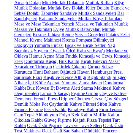
Amaçlı Dolap
Mini Mutfak Dolapları
Mutfak Rafları
Köşe
Mutfak Dolapları
Mutfak Boy Dolabı
Kiler Dolabı
Ekmek ve
Sebze Dolabı
Tabureler
Sandalye
Mutfak Sandalyeleri
Bar
Sandalyeleri
Katlanır Sandalyeler
Mutfak Köşe Takımları
Masa ve Masa Takımları
Yemek Masası ve Takımları
Mutfak
Masası ve Takımları
Eviye
Mutfak Bataryaları
Mutfak
Gereçleri
Kesme Tahtası
Rende
Servis Gereçleri
Patates Ezici
Manuel Kıyma Makinesi
Krema Pompası
Dilimleyici
Doğrayıcı
Yumurta Fırçası
Bıçak ve Bıçak Setleri
Yağ
Sıçratmaz
Soyucu, Oyacak
Ölçü Kabı ve Kaşığı
Merdane ve
Oklava
Hamur Açma Matı
Fındık Kıracağı ve Ceviz Kıracağı
Elek
Dondurma Kaşığı
Buz Kalıbı
Bıçak Bileyici Masat
Açacak ve Tirbuşon
Çekirdek Çıkarıcı
Çırpıcı
Sebze
Kurutucu
Huni
Baharat Öğütücü
Havan
Hamburger Presi
Sarımsak Ezici
Kaşık ve Kepçe Altlığı
Bıçak Standı
Süzgeç
Nihale
İçli Köfte Aparatı
Yumurta Zamanlayıcı
Dondurma
Kalıbı
Buz Kovası
Et Dövme Aleti
Sarma Makinesi
Kahve
Değirmenleri
Limon Sıkacağı
Pişirme Grubu
Çay ve Kahve
Demleme
French Press
Dripper
Chemex
Cezve
Çay Süzgeci
Demlik
Moka Pot
Çaydanlık
Kahve Filtresi
Sifon Kahve
Fırında Pişirme
Pasta Kalıbı
Kurabiye Kalıbı
Fırın Tepsisi
Cam Tepsi
Alüminyum Folyo
Kek Kalıbı
Muffin Kalıbı
Çikolata Kalıbı
Güveç
Pişirme Kağıdı
Pizza Tepsisi
Tart
Kalıbı
Ocak Üstü Pişirme
Tava ve Tava Setleri
Ocak Üstü
Tost Makinesi
Ocak Üstü Sac
Sahan
Düdüklü Tencere