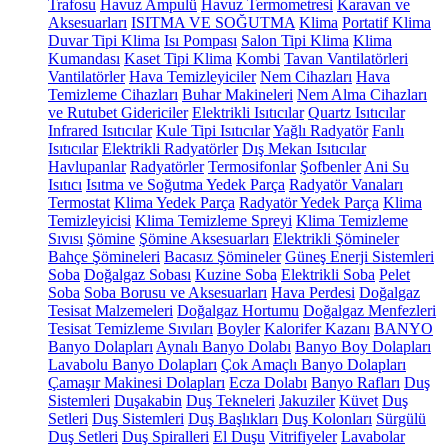
Trafosu
Havuz Ampulü
Havuz Termometresi
Karavan ve
Aksesuarları
ISITMA VE SOĞUTMA
Klima
Portatif Klima
Duvar Tipi Klima
Isı Pompası
Salon Tipi Klima
Klima
Kumandası
Kaset Tipi Klima
Kombi
Tavan Vantilatörleri
Vantilatörler
Hava Temizleyiciler
Nem Cihazları
Hava
Temizleme Cihazları
Buhar Makineleri
Nem Alma Cihazları
ve Rutubet Gidericiler
Elektrikli Isıtıcılar
Quartz Isıtıcılar
Infrared Isıtıcılar
Kule Tipi Isıtıcılar
Yağlı Radyatör
Fanlı
Isıtıcılar
Elektrikli Radyatörler
Dış Mekan Isıtıcılar
Havlupanlar
Radyatörler
Termosifonlar
Şofbenler
Ani Su
Isıtıcı
Isıtma ve Soğutma Yedek Parça
Radyatör Vanaları
Termostat
Klima Yedek Parça
Radyatör Yedek Parça
Klima
Temizleyicisi
Klima Temizleme Spreyi
Klima Temizleme
Sıvısı
Şömine
Şömine Aksesuarları
Elektrikli Şömineler
Bahçe Şömineleri
Bacasız Şömineler
Güneş Enerji Sistemleri
Soba
Doğalgaz Sobası
Kuzine Soba
Elektrikli Soba
Pelet
Soba
Soba Borusu ve Aksesuarları
Hava Perdesi
Doğalgaz
Tesisat Malzemeleri
Doğalgaz Hortumu
Doğalgaz Menfezleri
Tesisat Temizleme Sıvıları
Boyler
Kalorifer Kazanı
BANYO
Banyo Dolapları
Aynalı Banyo Dolabı
Banyo Boy Dolapları
Lavabolu Banyo Dolapları
Çok Amaçlı Banyo Dolapları
Çamaşır Makinesi Dolapları
Ecza Dolabı
Banyo Rafları
Duş
Sistemleri
Duşakabin
Duş Tekneleri
Jakuziler
Küvet
Duş
Setleri
Duş Sistemleri
Duş Başlıkları
Duş Kolonları
Sürgülü
Duş Setleri
Duş Spiralleri
El Duşu
Vitrifiyeler
Lavabolar