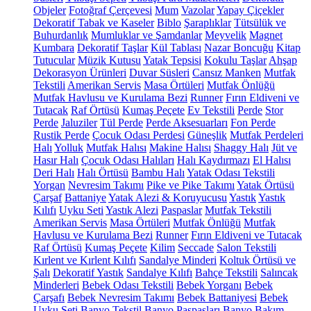
Objeler
Fotoğraf Çerçevesi
Mum
Vazolar
Yapay Çiçekler
Dekoratif Tabak ve Kaseler
Biblo
Şaraplıklar
Tütsülük ve
Buhurdanlık
Mumluklar ve Şamdanlar
Meyvelik
Magnet
Kumbara
Dekoratif Taşlar
Kül Tablası
Nazar Boncuğu
Kitap
Tutucular
Müzik Kutusu
Yatak Tepsisi
Kokulu Taşlar
Ahşap
Dekorasyon Ürünleri
Duvar Süsleri
Cansız Manken
Mutfak
Tekstili
Amerikan Servis
Masa Örtüleri
Mutfak Önlüğü
Mutfak Havlusu ve Kurulama Bezi
Runner
Fırın Eldiveni ve
Tutacak
Raf Örtüsü
Kumaş Peçete
Ev Tekstili
Perde
Stor
Perde
Jaluziler
Tül Perde
Perde Aksesuarları
Fon Perde
Rustik Perde
Çocuk Odası Perdesi
Güneşlik
Mutfak Perdeleri
Halı
Yolluk
Mutfak Halısı
Makine Halısı
Shaggy Halı
Jüt ve
Hasır Halı
Çocuk Odası Halıları
Halı Kaydırmazı
El Halısı
Deri Halı
Halı Örtüsü
Bambu Halı
Yatak Odası Tekstili
Yorgan
Nevresim Takımı
Pike ve Pike Takımı
Yatak Örtüsü
Çarşaf
Battaniye
Yatak Alezi & Koruyucusu
Yastık
Yastık
Kılıfı
Uyku Seti
Yastık Alezi
Paspaslar
Mutfak Tekstili
Amerikan Servis
Masa Örtüleri
Mutfak Önlüğü
Mutfak
Havlusu ve Kurulama Bezi
Runner
Fırın Eldiveni ve Tutacak
Raf Örtüsü
Kumaş Peçete
Kilim
Seccade
Salon Tekstili
Kırlent ve Kırlent Kılıfı
Sandalye Minderi
Koltuk Örtüsü ve
Şalı
Dekoratif Yastık
Sandalye Kılıfı
Bahçe Tekstili
Salıncak
Minderleri
Bebek Odası Tekstili
Bebek Yorganı
Bebek
Çarşafı
Bebek Nevresim Takımı
Bebek Battaniyesi
Bebek
Uyku Seti
Banyo Tekstil
Banyo Paspasları
Banyo Bakım