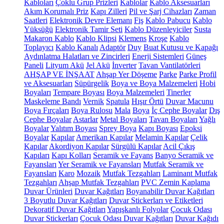
Kabloları
Çoklu Grup Prizleri
Kablolar
Kablo Aksesuarları
Akım Korumalı Priz
Kapı Zilleri
Pil ve Şarj Cihazları
Zaman
Saatleri
Elektronik Devre Elemanı
Fiş
Kablo Pabucu
Kablo
Yüksüğü
Elektronik Tamir Seti
Kablo Düzenleyiciler
Susta
Makaron Kablo
Kablo Klipsi
Klemens
Kroşe
Kablo
Toplayıcı
Kablo Kanalı
Adaptör
Duy
Buat Kutusu ve Kapağı
Aydınlatma Halatları ve Zincirleri
Enerji Sistemleri
Güneş
Paneli
Lityum Akü
Jel Akü
İnverter
Tavan Vantilatörleri
AHŞAP VE İNŞAAT
Ahşap Yer Döşeme
Parke
Parke Profil
ve Aksesuarları
Süpürgelik
Boya ve Boya Malzemeleri
Hobi
Boyaları
Tempare Boyası
Boya Malzemeleri
Tinerler
Maskeleme Bandı
Vernik
Spatula
Hışır Örtü
Duvar Macunu
Boya Fırçaları
Boya Rulosu
Mala
Boya
İç Cephe Boyalar
Dış
Cephe Boyalar
Astarlar
Metal Boyaları
Tavan Boyaları
Yağlı
Boyalar
Yalıtım Boyası
Sprey Boya
Kapı Boyası
Epoksi
Boyalar
Kapılar
Amerikan Kapılar
Melamin Kapılar
Çelik
Kapılar
Akordiyon Kapılar
Sürgülü Kapılar
Acil Çıkış
Kapıları
Kapı Kolları
Seramik ve Fayans
Banyo Seramik ve
Fayansları
Yer Seramik ve Fayansları
Mutfak Seramik ve
Fayansları
Karo
Mozaik
Mutfak Tezgahları
Laminant Mutfak
Tezgahları
Ahşap Mutfak Tezgahları
PVC Zemin Kaplama
Duvar Ürünleri
Duvar Kağıtları
Boyanabilir Duvar Kağıtları
3 Boyutlu Duvar Kağıtları
Duvar Stickerları ve Etiketleri
Dekoratif Duvar Kağıtları
Yapışkanlı Folyolar
Çocuk Odası
Duvar Stickerları
Çocuk Odası Duvar Kağıtları
Duvar Kağıdı