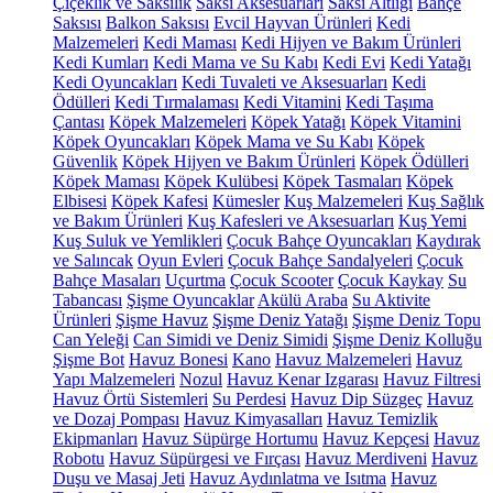
Çiçeklik ve Saksılık
Saksı Aksesuarları
Saksı Altlığı
Bahçe
Saksısı
Balkon Saksısı
Evcil Hayvan Ürünleri
Kedi
Malzemeleri
Kedi Maması
Kedi Hijyen ve Bakım Ürünleri
Kedi Kumları
Kedi Mama ve Su Kabı
Kedi Evi
Kedi Yatağı
Kedi Oyuncakları
Kedi Tuvaleti ve Aksesuarları
Kedi
Ödülleri
Kedi Tırmalaması
Kedi Vitamini
Kedi Taşıma
Çantası
Köpek Malzemeleri
Köpek Yatağı
Köpek Vitamini
Köpek Oyuncakları
Köpek Mama ve Su Kabı
Köpek
Güvenlik
Köpek Hijyen ve Bakım Ürünleri
Köpek Ödülleri
Köpek Maması
Köpek Kulübesi
Köpek Tasmaları
Köpek
Elbisesi
Köpek Kafesi
Kümesler
Kuş Malzemeleri
Kuş Sağlık
ve Bakım Ürünleri
Kuş Kafesleri ve Aksesuarları
Kuş Yemi
Kuş Suluk ve Yemlikleri
Çocuk Bahçe Oyuncakları
Kaydırak
ve Salıncak
Oyun Evleri
Çocuk Bahçe Sandalyeleri
Çocuk
Bahçe Masaları
Uçurtma
Çocuk Scooter
Çocuk Kaykay
Su
Tabancası
Şişme Oyuncaklar
Akülü Araba
Su Aktivite
Ürünleri
Şişme Havuz
Şişme Deniz Yatağı
Şişme Deniz Topu
Can Yeleği
Can Simidi ve Deniz Simidi
Şişme Deniz Kolluğu
Şişme Bot
Havuz Bonesi
Kano
Havuz Malzemeleri
Havuz
Yapı Malzemeleri
Nozul
Havuz Kenar Izgarası
Havuz Filtresi
Havuz Örtü Sistemleri
Su Perdesi
Havuz Dip Süzgeç
Havuz
ve Dozaj Pompası
Havuz Kimyasalları
Havuz Temizlik
Ekipmanları
Havuz Süpürge Hortumu
Havuz Kepçesi
Havuz
Robotu
Havuz Süpürgesi ve Fırçası
Havuz Merdiveni
Havuz
Duşu ve Masaj Jeti
Havuz Aydınlatma ve Isıtma
Havuz