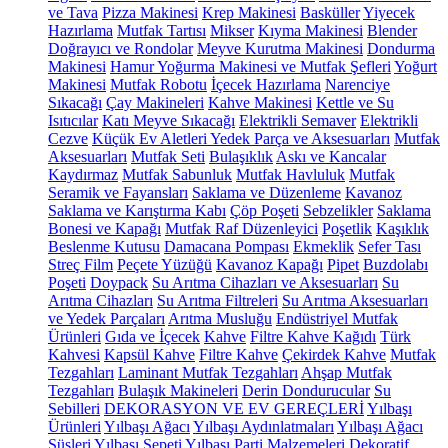
ve Tava
Pizza Makinesi
Krep Makinesi
Basküller
Yiyecek
Hazırlama
Mutfak Tartısı
Mikser
Kıyma Makinesi
Blender
Doğrayıcı ve Rondolar
Meyve Kurutma Makinesi
Dondurma
Makinesi
Hamur Yoğurma Makinesi ve Mutfak Şefleri
Yoğurt
Makinesi
Mutfak Robotu
İçecek Hazırlama
Narenciye
Sıkacağı
Çay Makineleri
Kahve Makinesi
Kettle ve Su
Isıtıcılar
Katı Meyve Sıkacağı
Elektrikli Semaver
Elektrikli
Cezve
Küçük Ev Aletleri Yedek Parça ve Aksesuarları
Mutfak
Aksesuarları
Mutfak Seti
Bulaşıklık
Askı ve Kancalar
Kaydırmaz
Mutfak Sabunluk
Mutfak Havluluk
Mutfak
Seramik ve Fayansları
Saklama ve Düzenleme
Kavanoz
Saklama ve Karıştırma Kabı
Çöp Poşeti
Sebzelikler
Saklama
Bonesi ve Kapağı
Mutfak Raf Düzenleyici
Poşetlik
Kaşıklık
Beslenme Kutusu
Damacana Pompası
Ekmeklik
Sefer Tası
Streç Film
Peçete Yüzüğü
Kavanoz Kapağı
Pipet
Buzdolabı
Poşeti
Doypack
Su Arıtma Cihazları ve Aksesuarları
Su
Arıtma Cihazları
Su Arıtma Filtreleri
Su Arıtma Aksesuarları
ve Yedek Parçaları
Arıtma Musluğu
Endüstriyel Mutfak
Ürünleri
Gıda ve İçecek
Kahve
Filtre Kahve Kağıdı
Türk
Kahvesi
Kapsül Kahve
Filtre Kahve
Çekirdek Kahve
Mutfak
Tezgahları
Laminant Mutfak Tezgahları
Ahşap Mutfak
Tezgahları
Bulaşık Makineleri
Derin Dondurucular
Su
Sebilleri
DEKORASYON VE EV GEREÇLERİ
Yılbaşı
Ürünleri
Yılbaşı Ağacı
Yılbaşı Aydınlatmaları
Yılbaşı Ağacı
Süsleri
Yılbaşı Sepeti
Yılbaşı Parti Malzemeleri
Dekoratif