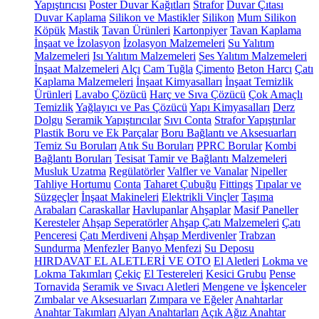
Yapıştırıcısı
Poster Duvar Kağıtları
Strafor
Duvar Çıtası
Duvar Kaplama
Silikon ve Mastikler
Silikon
Mum Silikon
Köpük
Mastik
Tavan Ürünleri
Kartonpiyer
Tavan Kaplama
İnşaat ve İzolasyon
İzolasyon Malzemeleri
Su Yalıtım
Malzemeleri
Isı Yalıtım Malzemeleri
Ses Yalıtım Malzemeleri
İnşaat Malzemeleri
Alçı
Cam Tuğla
Çimento
Beton Harcı
Çatı
Kaplama Malzemeleri
İnşaat Kimyasalları
İnşaat Temizlik
Ürünleri
Lavabo Çözücü
Harç ve Sıva Çözücü
Çok Amaçlı
Temizlik
Yağlayıcı ve Pas Çözücü
Yapı Kimyasalları
Derz
Dolgu
Seramik Yapıştırıcılar
Sıvı Conta
Strafor Yapıştırılar
Plastik Boru ve Ek Parçalar
Boru Bağlantı ve Aksesuarları
Temiz Su Boruları
Atık Su Boruları
PPRC Borular
Kombi
Bağlantı Boruları
Tesisat Tamir ve Bağlantı Malzemeleri
Musluk Uzatma
Regülatörler
Valfler ve Vanalar
Nipeller
Tahliye Hortumu
Conta
Taharet Çubuğu
Fittings
Tıpalar ve
Süzgeçler
İnşaat Makineleri
Elektrikli Vinçler
Taşıma
Arabaları
Caraskallar
Havlupanlar
Ahşaplar
Masif Paneller
Keresteler
Ahşap Seperatörler
Ahşap Çatı Malzemeleri
Çatı
Penceresi
Çatı Merdiveni
Ahşap Merdivenler
Trabzan
Sundurma
Menfezler
Banyo Menfezi
Su Deposu
HIRDAVAT EL ALETLERİ VE OTO
El Aletleri
Lokma ve
Lokma Takımları
Çekiç
El Testereleri
Kesici Grubu
Pense
Tornavida
Seramik ve Sıvacı Aletleri
Mengene ve İşkenceler
Zımbalar ve Aksesuarları
Zımpara ve Eğeler
Anahtarlar
Anahtar Takımları
Alyan Anahtarları
Açık Ağız Anahtar