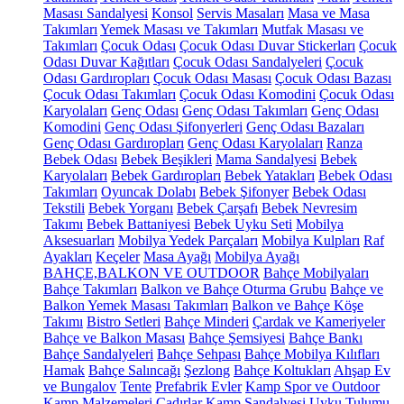
Masası Sandalyesi
Konsol
Servis Masaları
Masa ve Masa
Takımları
Yemek Masası ve Takımları
Mutfak Masası ve
Takımları
Çocuk Odası
Çocuk Odası Duvar Stickerları
Çocuk
Odası Duvar Kağıtları
Çocuk Odası Sandalyeleri
Çocuk
Odası Gardıropları
Çocuk Odası Masası
Çocuk Odası Bazası
Çocuk Odası Takımları
Çocuk Odası Komodini
Çocuk Odası
Karyolaları
Genç Odası
Genç Odası Takımları
Genç Odası
Komodini
Genç Odası Şifonyerleri
Genç Odası Bazaları
Genç Odası Gardıropları
Genç Odası Karyolaları
Ranza
Bebek Odası
Bebek Beşikleri
Mama Sandalyesi
Bebek
Karyolaları
Bebek Gardıropları
Bebek Yatakları
Bebek Odası
Takımları
Oyuncak Dolabı
Bebek Şifonyer
Bebek Odası
Tekstili
Bebek Yorganı
Bebek Çarşafı
Bebek Nevresim
Takımı
Bebek Battaniyesi
Bebek Uyku Seti
Mobilya
Aksesuarları
Mobilya Yedek Parçaları
Mobilya Kulpları
Raf
Ayakları
Keçeler
Masa Ayağı
Mobilya Ayağı
BAHÇE,BALKON VE OUTDOOR
Bahçe Mobilyaları
Bahçe Takımları
Balkon ve Bahçe Oturma Grubu
Bahçe ve
Balkon Yemek Masası Takımları
Balkon ve Bahçe Köşe
Takımı
Bistro Setleri
Bahçe Minderi
Çardak ve Kameriyeler
Bahçe ve Balkon Masası
Bahçe Şemsiyesi
Bahçe Bankı
Bahçe Sandalyeleri
Bahçe Sehpası
Bahçe Mobilya Kılıfları
Hamak
Bahçe Salıncağı
Şezlong
Bahçe Koltukları
Ahşap Ev
ve Bungalov
Tente
Prefabrik Evler
Kamp Spor ve Outdoor
Kamp Malzemeleri
Çadırlar
Kamp Sandalyesi
Uyku Tulumu