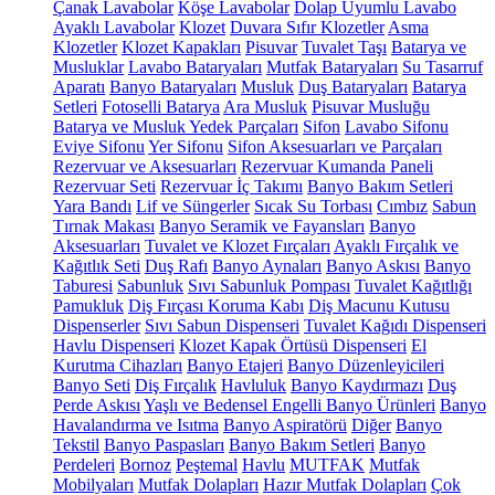
Çanak Lavabolar
Köşe Lavabolar
Dolap Uyumlu Lavabo
Ayaklı Lavabolar
Klozet
Duvara Sıfır Klozetler
Asma
Klozetler
Klozet Kapakları
Pisuvar
Tuvalet Taşı
Batarya ve
Musluklar
Lavabo Bataryaları
Mutfak Bataryaları
Su Tasarruf
Aparatı
Banyo Bataryaları
Musluk
Duş Bataryaları
Batarya
Setleri
Fotoselli Batarya
Ara Musluk
Pisuvar Musluğu
Batarya ve Musluk Yedek Parçaları
Sifon
Lavabo Sifonu
Eviye Sifonu
Yer Sifonu
Sifon Aksesuarları ve Parçaları
Rezervuar ve Aksesuarları
Rezervuar Kumanda Paneli
Rezervuar Seti
Rezervuar İç Takımı
Banyo Bakım Setleri
Yara Bandı
Lif ve Süngerler
Sıcak Su Torbası
Cımbız
Sabun
Tırnak Makası
Banyo Seramik ve Fayansları
Banyo
Aksesuarları
Tuvalet ve Klozet Fırçaları
Ayaklı Fırçalık ve
Kağıtlık Seti
Duş Rafı
Banyo Aynaları
Banyo Askısı
Banyo
Taburesi
Sabunluk
Sıvı Sabunluk Pompası
Tuvalet Kağıtlığı
Pamukluk
Diş Fırçası Koruma Kabı
Diş Macunu Kutusu
Dispenserler
Sıvı Sabun Dispenseri
Tuvalet Kağıdı Dispenseri
Havlu Dispenseri
Klozet Kapak Örtüsü Dispenseri
El
Kurutma Cihazları
Banyo Etajeri
Banyo Düzenleyicileri
Banyo Seti
Diş Fırçalık
Havluluk
Banyo Kaydırmazı
Duş
Perde Askısı
Yaşlı ve Bedensel Engelli Banyo Ürünleri
Banyo
Havalandırma ve Isıtma
Banyo Aspiratörü
Diğer
Banyo
Tekstil
Banyo Paspasları
Banyo Bakım Setleri
Banyo
Perdeleri
Bornoz
Peştemal
Havlu
MUTFAK
Mutfak
Mobilyaları
Mutfak Dolapları
Hazır Mutfak Dolapları
Çok