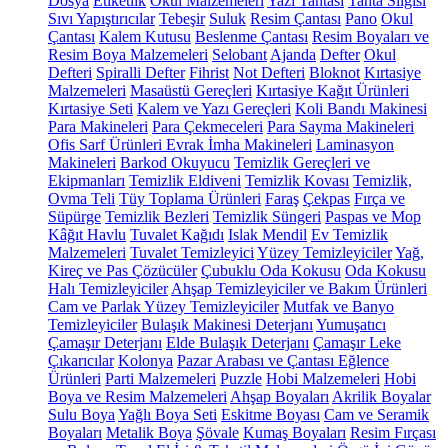
Dosya
Etiketlik
Okul Malzemeleri
Yazı Tahtası
Tahta Silgisi
Sıvı Yapıştırıcılar
Tebeşir
Suluk
Resim Çantası
Pano
Okul
Çantası
Kalem Kutusu
Beslenme Çantası
Resim Boyaları ve
Resim Boya Malzemeleri
Selobant
Ajanda
Defter
Okul
Defteri
Spiralli Defter
Fihrist
Not Defteri
Bloknot
Kırtasiye
Malzemeleri
Masaüstü Gereçleri
Kırtasiye Kağıt Ürünleri
Kırtasiye Seti
Kalem ve Yazı Gereçleri
Koli Bandı Makinesi
Para Makineleri
Para Çekmeceleri
Para Sayma Makineleri
Ofis Sarf Ürünleri
Evrak İmha Makineleri
Laminasyon
Makineleri
Barkod Okuyucu
Temizlik Gereçleri ve
Ekipmanları
Temizlik Eldiveni
Temizlik Kovası
Temizlik,
Ovma Teli
Tüy Toplama Ürünleri
Faraş
Çekpas
Fırça ve
Süpürge
Temizlik Bezleri
Temizlik Süngeri
Paspas ve Mop
Kâğıt Havlu
Tuvalet Kağıdı
Islak Mendil
Ev Temizlik
Malzemeleri
Tuvalet Temizleyici
Yüzey Temizleyiciler
Yağ,
Kireç ve Pas Çözücüler
Çubuklu Oda Kokusu
Oda Kokusu
Halı Temizleyiciler
Ahşap Temizleyiciler ve Bakım Ürünleri
Cam ve Parlak Yüzey Temizleyiciler
Mutfak ve Banyo
Temizleyiciler
Bulaşık Makinesi Deterjanı
Yumuşatıcı
Çamaşır Deterjanı
Elde Bulaşık Deterjanı
Çamaşır Leke
Çıkarıcılar
Kolonya
Pazar Arabası ve Çantası
Eğlence
Ürünleri
Parti Malzemeleri
Puzzle
Hobi Malzemeleri
Hobi
Boya ve Resim Malzemeleri
Ahşap Boyaları
Akrilik Boyalar
Sulu Boya
Yağlı Boya Seti
Eskitme Boyası
Cam ve Seramik
Boyaları
Metalik Boya
Şövale
Kumaş Boyaları
Resim Fırçası