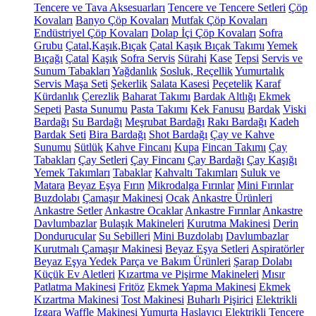
Tencere ve Tava Aksesuarları
Tencere ve Tencere Setleri
Çöp
Kovaları
Banyo Çöp Kovaları
Mutfak Çöp Kovaları
Endüstriyel Çöp Kovaları
Dolap İçi Çöp Kovaları
Sofra
Grubu
Çatal,Kaşık,Bıçak
Çatal Kaşık Bıçak Takımı
Yemek
Bıçağı
Çatal
Kaşık
Sofra Servis
Sürahi
Kase
Tepsi
Servis ve
Sunum Tabakları
Yağdanlık
Sosluk, Reçellik
Yumurtalık
Servis Maşa Seti
Şekerlik
Salata Kasesi
Peçetelik
Karaf
Kürdanlık
Çerezlik
Baharat Takımı
Bardak Altlığı
Ekmek
Sepeti
Pasta Sunumu
Pasta Takımı
Kek Fanusu
Bardak
Viski
Bardağı
Su Bardağı
Meşrubat Bardağı
Rakı Bardağı
Kadeh
Bardak Seti
Bira Bardağı
Shot Bardağı
Çay ve Kahve
Sunumu
Sütlük
Kahve Fincanı
Kupa
Fincan Takımı
Çay
Tabakları
Çay Setleri
Çay Fincanı
Çay Bardağı
Çay Kaşığı
Yemek Takımları
Tabaklar
Kahvaltı Takımları
Suluk ve
Matara
Beyaz Eşya
Fırın
Mikrodalga Fırınlar
Mini Fırınlar
Buzdolabı
Çamaşır Makinesi
Ocak
Ankastre Ürünleri
Ankastre Setler
Ankastre Ocaklar
Ankastre Fırınlar
Ankastre
Davlumbazlar
Bulaşık Makineleri
Kurutma Makinesi
Derin
Dondurucular
Su Sebilleri
Mini Buzdolabı
Davlumbazlar
Kurutmalı Çamaşır Makinesi
Beyaz Eşya Setleri
Aspiratörler
Beyaz Eşya Yedek Parça ve Bakım Ürünleri
Şarap Dolabı
Küçük Ev Aletleri
Kızartma ve Pişirme Makineleri
Mısır
Patlatma Makinesi
Fritöz
Ekmek Yapma Makinesi
Ekmek
Kızartma Makinesi
Tost Makinesi
Buharlı Pişirici
Elektrikli
Izgara
Waffle Makinesi
Yumurta Haşlayıcı
Elektrikli Tencere