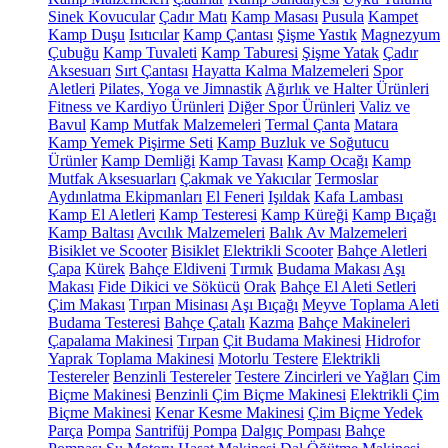
Sinek Kovucular
Çadır Matı
Kamp Masası
Pusula
Kampet
Kamp Duşu
Isıtıcılar
Kamp Çantası
Şişme Yastık
Magnezyum
Çubuğu
Kamp Tuvaleti
Kamp Taburesi
Şişme Yatak
Çadır
Aksesuarı
Sırt Çantası
Hayatta Kalma Malzemeleri
Spor
Aletleri
Pilates, Yoga ve Jimnastik
Ağırlık ve Halter Ürünleri
Fitness ve Kardiyo Ürünleri
Diğer Spor Ürünleri
Valiz ve
Bavul
Kamp Mutfak Malzemeleri
Termal Çanta
Matara
Kamp Yemek Pişirme Seti
Kamp Buzluk ve Soğutucu
Ürünler
Kamp Demliği
Kamp Tavası
Kamp Ocağı
Kamp
Mutfak Aksesuarları
Çakmak ve Yakıcılar
Termoslar
Aydınlatma Ekipmanları
El Feneri
Işıldak
Kafa Lambası
Kamp El Aletleri
Kamp Testeresi
Kamp Küreği
Kamp Bıçağı
Kamp Baltası
Avcılık Malzemeleri
Balık Av Malzemeleri
Bisiklet ve Scooter
Bisiklet
Elektrikli Scooter
Bahçe Aletleri
Çapa
Kürek
Bahçe Eldiveni
Tırmık
Budama Makası
Aşı
Makası
Fide Dikici ve Sökücü
Orak
Bahçe El Aleti Setleri
Çim Makası
Tırpan Misinası
Aşı Bıçağı
Meyve Toplama Aleti
Budama Testeresi
Bahçe Çatalı
Kazma
Bahçe Makineleri
Çapalama Makinesi
Tırpan
Çit Budama Makinesi
Hidrofor
Yaprak Toplama Makinesi
Motorlu Testere
Elektrikli
Testereler
Benzinli Testereler
Testere Zincirleri ve Yağları
Çim
Biçme Makinesi
Benzinli Çim Biçme Makinesi
Elektrikli Çim
Biçme Makinesi
Kenar Kesme Makinesi
Çim Biçme Yedek
Parça
Pompa
Santrifüj Pompa
Dalgıç Pompası
Bahçe