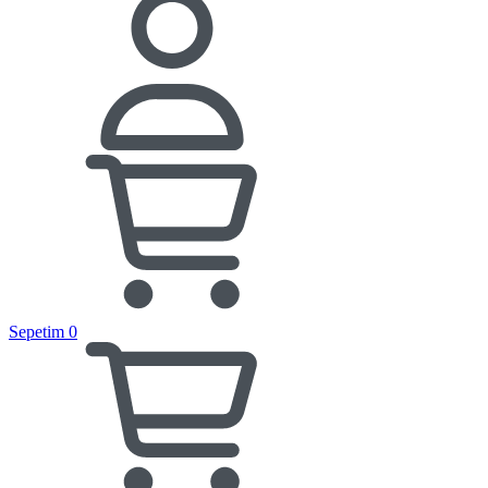
Sepetim
0