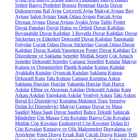
Setleri
Banyo Perdeleri
Bornoz
Peştemal
Havlu
Duvar
Dekorasyonu
Raf
Ayna
Çerçeveli Ayna
Makyaj Aynası
Boy
Aynası
Salon Aynası
Yatak Odası Aynası
Parçalı Ayna
Dresuar Aynası
Duvar Aynası
Ayaklı Ayna
Tablo
Poster
Duvar Panoları
Duvar Halısı ve Örtüsü
Duvar Kağıtları
Boyanabilir Duvar Kağıtları
3 Boyutlu Duvar Kağıtları
Duvar
Stickerları ve Etiketleri
Dekoratif Duvar Kağıtları
Yapışkanlı
Folyolar
Çocuk Odası Duvar Stickerları
Çocuk Odası Duvar
Kağıtları
Duvar Kağıdı Yapıştırıcısı
Poster Duvar Kağıtları
Ev
Düzenleme ve Saklama
Sepetler
Mutfak Sepeti
Çok Amaçlı
Sepetler
Dekoratif Sepetler
Çamaşır Sepetleri
Kutular
Makyaj
Kutusu ve Organizerleri
Plastik Kutular
Kumaş Kutular
Ayakkabı Kutuları
Oyuncak Kutuları
Saklama Kutusu
Dekoratif Kutu
Takı Kutusu
Çamaşır Kurutma Askısı
Saklama Hurçları
Hurçlar
Vakumlu Hurçlar
Halı Hurcu
Askılar
Elbise ve Aksesuar Askıları
Dekoratif Askılar
Kapı
Arkası Askıları
Yapışkanlı Askılar
Vestiyer Askısı
Takı Askısı
Bavul İçi Düzenleyici
Kurutma Makinesi Topu
Şemsiye
Dolap İçi Düzenleyici
Makyaj Çantası
Duvar ve Masa
Saatleri
Masa Saati
Duvar Saatleri
Bahçe Tekstili
Salıncak
Minderleri
Ütü Masası
Çöp Kovaları
Banyo Çöp Kovaları
Mutfak Çöp Kovaları
Endüstriyel Çöp Kovaları
Dolap İçi
Çöp Kovaları
Kırtasiye ve Ofis Malzemeleri
Dosyalama ve
Arşivleme
Poşet Dosya
Evrak Rafı
Çıtçıtlı Dosya
Klasör
Telli