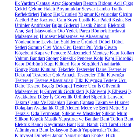
İlk Yardım Çantası
Araç Sigortaları
Benzin Bidonu
Acil Çıkış
Çekici
Çekme Halatı
Boyunluklar
Seyyar Lamba
Trafik
Reflektörleri
Takoz
Kış Ürünleri
Yağmur Kaydırıcılar
Ölçüm
Aletleri
Buz Kazıyıcı
Cam Suyu
Lastik Kar Paleti
Kışlık Set
Ürünler
Antifrizler
Buğu Giderici
Lastik Zinciri
Elektrikli
Araç Şarj İstasyonları
Oto Yedek Parça
Römork
Hırdavat
Malzemeleri
Hırdavat Malzemesi ve Aksesuarları
Yönlendirme Levhaları
Sabitleme Ürünleri
Dübel
Dübel
Setleri
Somun
Çivi
Vida-Çivi
Demir Pul
Vida
Civata
Köşebent
Kapı ve Pencere Malzemeleri
Menteşe
Kapı Kolları
Yalıtım Bantları
Stoper
Sineklik
Pencere Kolu
Kapı Hidroliği
Kapı Dürbünü
Kapı Kilitleri
Kapı Sürgüleri
Anahtarlık
Gönye
Posta Kutuları
Tekerlek
Testereler
Daire Testereler
Dekupaj Testereler
Çok Amaçlı Testereler
Tilki Kuyruğu
Testereler
Testere Aksesuarları
Tilki Kuyruğu Testere Ucu
Daire Testere Bıçağı
Dekupaj Testere Ucu
İş Güvenlik
Malzemeleri
İş Güvenlik Gözlükleri
İş Eldiveni
İş Elbisesi
İş
Ayakkabısı
Diğer İş Güvenlik Ürünleri
Siperlik
Lanyard
Takım Çanta Ve Dolapları
Takım Çantası
Takım ve Hizmet
Dolapları
Avadanlık
Ölçü Aletleri
Metre ve Şerit Metre
Su
Terazisi
Oda Termostatı
Silikon ve Mastikler
Silikon
Mum
Silikon
Köpük
Mastik
Yapıştırıcı ve Bantlar
Bant
Teflon Bant
Elektrik Bandı
Kaydırmaz Bant
Koli Bandı
Çift Taraflı Bant
Alüminyum Bant
İzolasyon Bandı
Yapıştırıcılar
Tutkal
Kimyasal Dübeller
Japon Yapıştırıcıları
Epoksi
Hızlı