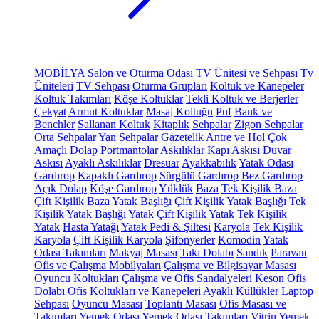
MOBİLYA
Salon ve Oturma Odası
TV Ünitesi ve Sehpası
Tv
Üniteleri
TV Sehpası
Oturma Grupları
Koltuk ve Kanepeler
Koltuk Takımları
Köşe Koltuklar
Tekli Koltuk ve Berjerler
Çekyat
Armut Koltuklar
Masaj Koltuğu
Puf
Bank ve
Benchler
Sallanan Koltuk
Kitaplık
Sehpalar
Zigon Sehpalar
Orta Sehpalar
Yan Sehpalar
Gazetelik
Antre ve Hol
Çok
Amaçlı Dolap
Portmantolar
Askılıklar
Kapı Askısı
Duvar
Askısı
Ayaklı Askılıklar
Dresuar
Ayakkabılık
Yatak Odası
Gardırop
Kapaklı Gardırop
Sürgülü Gardırop
Bez Gardırop
Açık Dolap
Köşe Gardırop
Yüklük
Baza
Tek Kişilik Baza
Çift Kişilik Baza
Yatak Başlığı
Çift Kişilik Yatak Başlığı
Tek
Kişilik Yatak Başlığı
Yatak
Çift Kişilik Yatak
Tek Kişilik
Yatak
Hasta Yatağı
Yatak Pedi & Şiltesi
Karyola
Tek Kişilik
Karyola
Çift Kişilik Karyola
Şifonyerler
Komodin
Yatak
Odası Takımları
Makyaj Masası
Takı Dolabı
Sandık
Paravan
Ofis ve Çalışma Mobilyaları
Çalışma ve Bilgisayar Masası
Oyuncu Koltukları
Çalışma ve Ofis Sandalyeleri
Keson
Ofis
Dolabı
Ofis Koltukları ve Kanepeleri
Ayaklı Küllükler
Laptop
Sehpası
Oyuncu Masası
Toplantı Masası
Ofis Masası ve
Takımları
Yemek Odası
Yemek Odası Takımları
Vitrin
Yemek