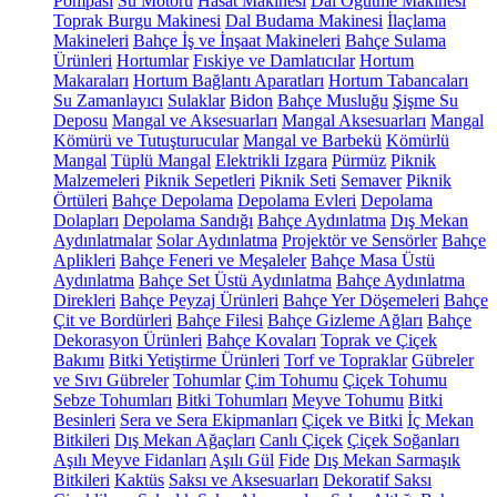
Pompası
Su Motoru
Hasat Makinesi
Dal Öğütme Makinesi
Toprak Burgu Makinesi
Dal Budama Makinesi
İlaçlama
Makineleri
Bahçe İş ve İnşaat Makineleri
Bahçe Sulama
Ürünleri
Hortumlar
Fıskiye ve Damlatıcılar
Hortum
Makaraları
Hortum Bağlantı Aparatları
Hortum Tabancaları
Su Zamanlayıcı
Sulaklar
Bidon
Bahçe Musluğu
Şişme Su
Deposu
Mangal ve Aksesuarları
Mangal Aksesuarları
Mangal
Kömürü ve Tutuşturucular
Mangal ve Barbekü
Kömürlü
Mangal
Tüplü Mangal
Elektrikli Izgara
Pürmüz
Piknik
Malzemeleri
Piknik Sepetleri
Piknik Seti
Semaver
Piknik
Örtüleri
Bahçe Depolama
Depolama Evleri
Depolama
Dolapları
Depolama Sandığı
Bahçe Aydınlatma
Dış Mekan
Aydınlatmalar
Solar Aydınlatma
Projektör ve Sensörler
Bahçe
Aplikleri
Bahçe Feneri ve Meşaleler
Bahçe Masa Üstü
Aydınlatma
Bahçe Set Üstü Aydınlatma
Bahçe Aydınlatma
Direkleri
Bahçe Peyzaj Ürünleri
Bahçe Yer Döşemeleri
Bahçe
Çit ve Bordürleri
Bahçe Filesi
Bahçe Gizleme Ağları
Bahçe
Dekorasyon Ürünleri
Bahçe Kovaları
Toprak ve Çiçek
Bakımı
Bitki Yetiştirme Ürünleri
Torf ve Topraklar
Gübreler
ve Sıvı Gübreler
Tohumlar
Çim Tohumu
Çiçek Tohumu
Sebze Tohumları
Bitki Tohumları
Meyve Tohumu
Bitki
Besinleri
Sera ve Sera Ekipmanları
Çiçek ve Bitki
İç Mekan
Bitkileri
Dış Mekan Ağaçları
Canlı Çiçek
Çiçek Soğanları
Aşılı Meyve Fidanları
Aşılı Gül
Fide
Dış Mekan Sarmaşık
Bitkileri
Kaktüs
Saksı ve Aksesuarları
Dekoratif Saksı