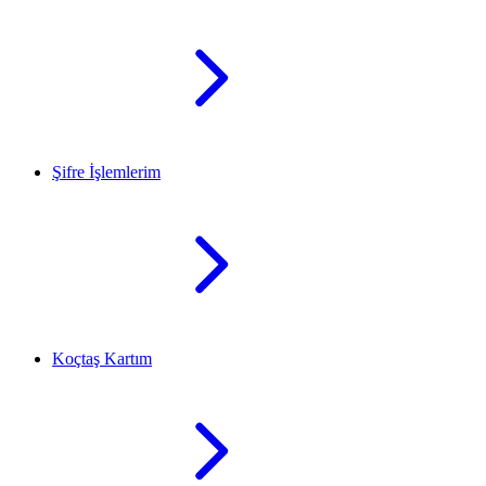
Şifre İşlemlerim
Koçtaş Kartım