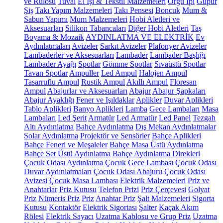
ve Rulosu
Tuval
El İşi & Tekstil Malzemeleri
Örgü İpi
Güpür
Şiş
Takı Yapım Malzemeleri
Takı Pensesi
Boncuk
Mum &
Sabun Yapımı
Mum Malzemeleri
Hobi Aletleri ve
Aksesuarları
Silikon Tabancaları
Diğer Hobi Aletleri
Taş
Boyama & Mozaik
AYDINLATMA VE ELEKTRİK
Ev
Aydınlatmaları
Avizeler
Sarkıt Avizeler
Plafonyer Avizeler
Lambaderler ve Aksesuarları
Lambader
Lambader Başlığı
Lambader Ayağı
Spotlar
Gömme Spotlar
Sıvaüstü Spotlar
Tavan Spotlar
Ampuller
Led Ampul
Halojen Ampul
Tasarruflu Ampul
Rustik Ampul
Akıllı Ampul
Floresan
Ampul
Abajurlar ve Aksesuarları
Abajur
Abajur Şapkaları
Abajur Ayaklığı
Fener ve Işıldaklar
Aplikler
Duvar Aplikleri
Tablo Aplikleri
Banyo Aplikleri
Lamba
Gece Lambaları
Masa
Lambaları
Led Şerit
Armatür
Led Armatür
Led Panel
Tezgah
Altı Aydınlatma
Bahçe Aydınlatma
Dış Mekan Aydınlatmalar
Solar Aydınlatma
Projektör ve Sensörler
Bahçe Aplikleri
Bahçe Feneri ve Meşaleler
Bahçe Masa Üstü Aydınlatma
Bahçe Set Üstü Aydınlatma
Bahçe Aydınlatma Direkleri
Çocuk Odası Aydınlatma
Çocuk Gece Lambası
Çocuk Odası
Duvar Aydınlatmaları
Çocuk Odası Abajuru
Çocuk Odası
Avizesi
Çocuk Masa Lambası
Elektrik Malzemeleri
Priz ve
Anahtarlar
Priz Kutusu
Telefon Prizi
Priz Çerçevesi
Golyat
Priz
Nümeris Priz
Priz
Anahtar Priz
Şalt Malzemeleri
Sigorta
Kutusu
Kontaktör
Elektrik Sigortası
Şalter
Kaçak Akım
Rölesi
Elektrik Sayacı
Uzatma Kablosu ve Grup Priz
Uzatma