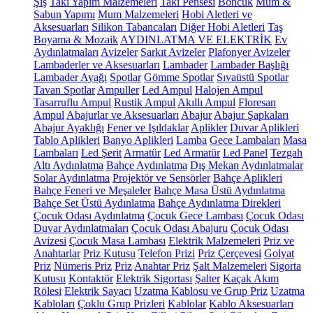
Şiş
Takı Yapım Malzemeleri
Takı Pensesi
Boncuk
Mum &
Sabun Yapımı
Mum Malzemeleri
Hobi Aletleri ve
Aksesuarları
Silikon Tabancaları
Diğer Hobi Aletleri
Taş
Boyama & Mozaik
AYDINLATMA VE ELEKTRİK
Ev
Aydınlatmaları
Avizeler
Sarkıt Avizeler
Plafonyer Avizeler
Lambaderler ve Aksesuarları
Lambader
Lambader Başlığı
Lambader Ayağı
Spotlar
Gömme Spotlar
Sıvaüstü Spotlar
Tavan Spotlar
Ampuller
Led Ampul
Halojen Ampul
Tasarruflu Ampul
Rustik Ampul
Akıllı Ampul
Floresan
Ampul
Abajurlar ve Aksesuarları
Abajur
Abajur Şapkaları
Abajur Ayaklığı
Fener ve Işıldaklar
Aplikler
Duvar Aplikleri
Tablo Aplikleri
Banyo Aplikleri
Lamba
Gece Lambaları
Masa
Lambaları
Led Şerit
Armatür
Led Armatür
Led Panel
Tezgah
Altı Aydınlatma
Bahçe Aydınlatma
Dış Mekan Aydınlatmalar
Solar Aydınlatma
Projektör ve Sensörler
Bahçe Aplikleri
Bahçe Feneri ve Meşaleler
Bahçe Masa Üstü Aydınlatma
Bahçe Set Üstü Aydınlatma
Bahçe Aydınlatma Direkleri
Çocuk Odası Aydınlatma
Çocuk Gece Lambası
Çocuk Odası
Duvar Aydınlatmaları
Çocuk Odası Abajuru
Çocuk Odası
Avizesi
Çocuk Masa Lambası
Elektrik Malzemeleri
Priz ve
Anahtarlar
Priz Kutusu
Telefon Prizi
Priz Çerçevesi
Golyat
Priz
Nümeris Priz
Priz
Anahtar Priz
Şalt Malzemeleri
Sigorta
Kutusu
Kontaktör
Elektrik Sigortası
Şalter
Kaçak Akım
Rölesi
Elektrik Sayacı
Uzatma Kablosu ve Grup Priz
Uzatma
Kabloları
Çoklu Grup Prizleri
Kablolar
Kablo Aksesuarları