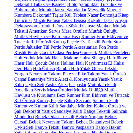
Dekoratif Tabak ve Kaseler
Biblo
Şaraplıklar
Tütsülük ve
Buhurdanlık
Mumluklar ve Şamdanlar
Meyvelik
Magnet
Kumbara
Dekoratif Taşlar
Kül Tablası
Nazar Boncuğu
Kitap
Tutucular
Müzik Kutusu
Yatak Tepsisi
Kokulu Taşlar
Ahşap
Dekorasyon Ürünleri
Duvar Süsleri
Cansız Manken
Mutfak
Tekstili
Amerikan Servis
Masa Örtüleri
Mutfak Önlüğü
Mutfak Havlusu ve Kurulama Bezi
Runner
Fırın Eldiveni ve
Tutacak
Raf Örtüsü
Kumaş Peçete
Ev Tekstili
Perde
Stor
Perde
Jaluziler
Tül Perde
Perde Aksesuarları
Fon Perde
Rustik Perde
Çocuk Odası Perdesi
Güneşlik
Mutfak Perdeleri
Halı
Yolluk
Mutfak Halısı
Makine Halısı
Shaggy Halı
Jüt ve
Hasır Halı
Çocuk Odası Halıları
Halı Kaydırmazı
El Halısı
Deri Halı
Halı Örtüsü
Bambu Halı
Yatak Odası Tekstili
Yorgan
Nevresim Takımı
Pike ve Pike Takımı
Yatak Örtüsü
Çarşaf
Battaniye
Yatak Alezi & Koruyucusu
Yastık
Yastık
Kılıfı
Uyku Seti
Yastık Alezi
Paspaslar
Mutfak Tekstili
Amerikan Servis
Masa Örtüleri
Mutfak Önlüğü
Mutfak
Havlusu ve Kurulama Bezi
Runner
Fırın Eldiveni ve Tutacak
Raf Örtüsü
Kumaş Peçete
Kilim
Seccade
Salon Tekstili
Kırlent ve Kırlent Kılıfı
Sandalye Minderi
Koltuk Örtüsü ve
Şalı
Dekoratif Yastık
Sandalye Kılıfı
Bahçe Tekstili
Salıncak
Minderleri
Bebek Odası Tekstili
Bebek Yorganı
Bebek
Çarşafı
Bebek Nevresim Takımı
Bebek Battaniyesi
Bebek
Uyku Seti
Banyo Tekstil
Banyo Paspasları
Banyo Bakım
Setleri
Banyo Perdeleri
Bornoz
Peştemal
Havlu
Duvar