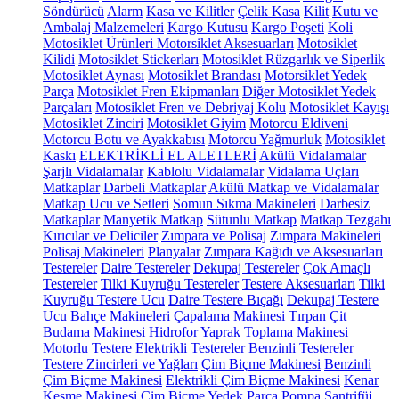
Söndürücü
Alarm
Kasa ve Kilitler
Çelik Kasa
Kilit
Kutu ve
Ambalaj Malzemeleri
Kargo Kutusu
Kargo Poşeti
Koli
Motosiklet Ürünleri
Motorsiklet Aksesuarları
Motosiklet
Kilidi
Motosiklet Stickerları
Motosiklet Rüzgarlık ve Siperlik
Motosiklet Aynası
Motosiklet Brandası
Motorsiklet Yedek
Parça
Motosiklet Fren Ekipmanları
Diğer Motosiklet Yedek
Parçaları
Motosiklet Fren ve Debriyaj Kolu
Motosiklet Kayışı
Motosiklet Zinciri
Motosiklet Giyim
Motorcu Eldiveni
Motorcu Botu ve Ayakkabısı
Motorcu Yağmurluk
Motosiklet
Kaskı
ELEKTRİKLİ EL ALETLERİ
Akülü Vidalamalar
Şarjlı Vidalamalar
Kablolu Vidalamalar
Vidalama Uçları
Matkaplar
Darbeli Matkaplar
Akülü Matkap ve Vidalamalar
Matkap Ucu ve Setleri
Somun Sıkma Makineleri
Darbesiz
Matkaplar
Manyetik Matkap
Sütunlu Matkap
Matkap Tezgahı
Kırıcılar ve Deliciler
Zımpara ve Polisaj
Zımpara Makineleri
Polisaj Makineleri
Planyalar
Zımpara Kağıdı ve Aksesuarları
Testereler
Daire Testereler
Dekupaj Testereler
Çok Amaçlı
Testereler
Tilki Kuyruğu Testereler
Testere Aksesuarları
Tilki
Kuyruğu Testere Ucu
Daire Testere Bıçağı
Dekupaj Testere
Ucu
Bahçe Makineleri
Çapalama Makinesi
Tırpan
Çit
Budama Makinesi
Hidrofor
Yaprak Toplama Makinesi
Motorlu Testere
Elektrikli Testereler
Benzinli Testereler
Testere Zincirleri ve Yağları
Çim Biçme Makinesi
Benzinli
Çim Biçme Makinesi
Elektrikli Çim Biçme Makinesi
Kenar
Kesme Makinesi
Çim Biçme Yedek Parça
Pompa
Santrifüj