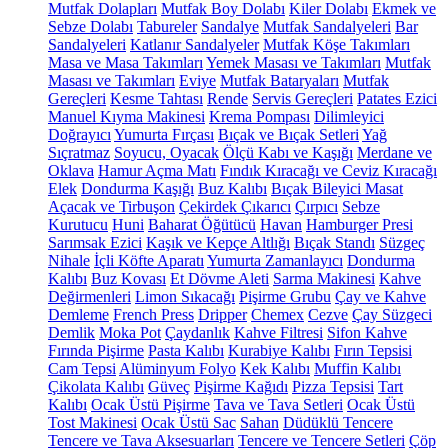
Mutfak Dolapları
Mutfak Boy Dolabı
Kiler Dolabı
Ekmek ve
Sebze Dolabı
Tabureler
Sandalye
Mutfak Sandalyeleri
Bar
Sandalyeleri
Katlanır Sandalyeler
Mutfak Köşe Takımları
Masa ve Masa Takımları
Yemek Masası ve Takımları
Mutfak
Masası ve Takımları
Eviye
Mutfak Bataryaları
Mutfak
Gereçleri
Kesme Tahtası
Rende
Servis Gereçleri
Patates Ezici
Manuel Kıyma Makinesi
Krema Pompası
Dilimleyici
Doğrayıcı
Yumurta Fırçası
Bıçak ve Bıçak Setleri
Yağ
Sıçratmaz
Soyucu, Oyacak
Ölçü Kabı ve Kaşığı
Merdane ve
Oklava
Hamur Açma Matı
Fındık Kıracağı ve Ceviz Kıracağı
Elek
Dondurma Kaşığı
Buz Kalıbı
Bıçak Bileyici Masat
Açacak ve Tirbuşon
Çekirdek Çıkarıcı
Çırpıcı
Sebze
Kurutucu
Huni
Baharat Öğütücü
Havan
Hamburger Presi
Sarımsak Ezici
Kaşık ve Kepçe Altlığı
Bıçak Standı
Süzgeç
Nihale
İçli Köfte Aparatı
Yumurta Zamanlayıcı
Dondurma
Kalıbı
Buz Kovası
Et Dövme Aleti
Sarma Makinesi
Kahve
Değirmenleri
Limon Sıkacağı
Pişirme Grubu
Çay ve Kahve
Demleme
French Press
Dripper
Chemex
Cezve
Çay Süzgeci
Demlik
Moka Pot
Çaydanlık
Kahve Filtresi
Sifon Kahve
Fırında Pişirme
Pasta Kalıbı
Kurabiye Kalıbı
Fırın Tepsisi
Cam Tepsi
Alüminyum Folyo
Kek Kalıbı
Muffin Kalıbı
Çikolata Kalıbı
Güveç
Pişirme Kağıdı
Pizza Tepsisi
Tart
Kalıbı
Ocak Üstü Pişirme
Tava ve Tava Setleri
Ocak Üstü
Tost Makinesi
Ocak Üstü Sac
Sahan
Düdüklü Tencere
Tencere ve Tava Aksesuarları
Tencere ve Tencere Setleri
Çöp