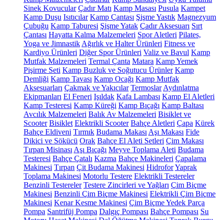
Sinek Kovucular
Çadır Matı
Kamp Masası
Pusula
Kampet
Kamp Duşu
Isıtıcılar
Kamp Çantası
Şişme Yastık
Magnezyum
Çubuğu
Kamp Taburesi
Şişme Yatak
Çadır Aksesuarı
Sırt
Çantası
Hayatta Kalma Malzemeleri
Spor Aletleri
Pilates,
Yoga ve Jimnastik
Ağırlık ve Halter Ürünleri
Fitness ve
Kardiyo Ürünleri
Diğer Spor Ürünleri
Valiz ve Bavul
Kamp
Mutfak Malzemeleri
Termal Çanta
Matara
Kamp Yemek
Pişirme Seti
Kamp Buzluk ve Soğutucu Ürünler
Kamp
Demliği
Kamp Tavası
Kamp Ocağı
Kamp Mutfak
Aksesuarları
Çakmak ve Yakıcılar
Termoslar
Aydınlatma
Ekipmanları
El Feneri
Işıldak
Kafa Lambası
Kamp El Aletleri
Kamp Testeresi
Kamp Küreği
Kamp Bıçağı
Kamp Baltası
Avcılık Malzemeleri
Balık Av Malzemeleri
Bisiklet ve
Scooter
Bisiklet
Elektrikli Scooter
Bahçe Aletleri
Çapa
Kürek
Bahçe Eldiveni
Tırmık
Budama Makası
Aşı Makası
Fide
Dikici ve Sökücü
Orak
Bahçe El Aleti Setleri
Çim Makası
Tırpan Misinası
Aşı Bıçağı
Meyve Toplama Aleti
Budama
Testeresi
Bahçe Çatalı
Kazma
Bahçe Makineleri
Çapalama
Makinesi
Tırpan
Çit Budama Makinesi
Hidrofor
Yaprak
Toplama Makinesi
Motorlu Testere
Elektrikli Testereler
Benzinli Testereler
Testere Zincirleri ve Yağları
Çim Biçme
Makinesi
Benzinli Çim Biçme Makinesi
Elektrikli Çim Biçme
Makinesi
Kenar Kesme Makinesi
Çim Biçme Yedek Parça
Pompa
Santrifüj Pompa
Dalgıç Pompası
Bahçe Pompası
Su