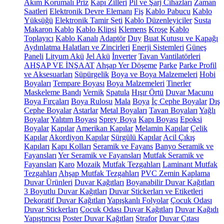
Akım Korumalı Priz
Kapı Zilleri
Pil ve Şarj Cihazları
Zaman
Saatleri
Elektronik Devre Elemanı
Fiş
Kablo Pabucu
Kablo
Yüksüğü
Elektronik Tamir Seti
Kablo Düzenleyiciler
Susta
Makaron Kablo
Kablo Klipsi
Klemens
Kroşe
Kablo
Toplayıcı
Kablo Kanalı
Adaptör
Duy
Buat Kutusu ve Kapağı
Aydınlatma Halatları ve Zincirleri
Enerji Sistemleri
Güneş
Paneli
Lityum Akü
Jel Akü
İnverter
Tavan Vantilatörleri
AHŞAP VE İNŞAAT
Ahşap Yer Döşeme
Parke
Parke Profil
ve Aksesuarları
Süpürgelik
Boya ve Boya Malzemeleri
Hobi
Boyaları
Tempare Boyası
Boya Malzemeleri
Tinerler
Maskeleme Bandı
Vernik
Spatula
Hışır Örtü
Duvar Macunu
Boya Fırçaları
Boya Rulosu
Mala
Boya
İç Cephe Boyalar
Dış
Cephe Boyalar
Astarlar
Metal Boyaları
Tavan Boyaları
Yağlı
Boyalar
Yalıtım Boyası
Sprey Boya
Kapı Boyası
Epoksi
Boyalar
Kapılar
Amerikan Kapılar
Melamin Kapılar
Çelik
Kapılar
Akordiyon Kapılar
Sürgülü Kapılar
Acil Çıkış
Kapıları
Kapı Kolları
Seramik ve Fayans
Banyo Seramik ve
Fayansları
Yer Seramik ve Fayansları
Mutfak Seramik ve
Fayansları
Karo
Mozaik
Mutfak Tezgahları
Laminant Mutfak
Tezgahları
Ahşap Mutfak Tezgahları
PVC Zemin Kaplama
Duvar Ürünleri
Duvar Kağıtları
Boyanabilir Duvar Kağıtları
3 Boyutlu Duvar Kağıtları
Duvar Stickerları ve Etiketleri
Dekoratif Duvar Kağıtları
Yapışkanlı Folyolar
Çocuk Odası
Duvar Stickerları
Çocuk Odası Duvar Kağıtları
Duvar Kağıdı
Yapıştırıcısı
Poster Duvar Kağıtları
Strafor
Duvar Çıtası