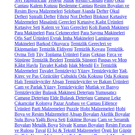
Sıvı Yapıştırıcılar
Tebeşir
Suluk
Resim Çantası
Pano
Okul
Çantası
Kalem Kutusu
Beslenme Çantası
Resim Boyaları ve
Resim Boya Malzemeleri
Selobant
Ajanda
Defter
Okul
Defteri
Spiralli Defter
Fihrist
Not Defteri
Bloknot
Kırtasiye
Malzemeleri
Masaüstü Gereçleri
Kırtasiye Kağıt Ürünleri
Kırtasiye Seti
Kalem ve Yazı Gereçleri
Koli Bandı Makinesi
Para Makineleri
Para Çekmeceleri
Para Sayma Makineleri
Ofis Sarf Ürünleri
Evrak İmha Makineleri
Laminasyon
Makineleri
Barkod Okuyucu
Temizlik Gereçleri ve
Ekipmanları
Temizlik Eldiveni
Temizlik Kovası
Temizlik,
Ovma Teli
Tüy Toplama Ürünleri
Faraş
Çekpas
Fırça ve
Süpürge
Temizlik Bezleri
Temizlik Süngeri
Paspas ve Mop
Kâğıt Havlu
Tuvalet Kağıdı
Islak Mendil
Ev Temizlik
Malzemeleri
Tuvalet Temizleyici
Yüzey Temizleyiciler
Yağ,
Kireç ve Pas Çözücüler
Çubuklu Oda Kokusu
Oda Kokusu
Halı Temizleyiciler
Ahşap Temizleyiciler ve Bakım Ürünleri
Cam ve Parlak Yüzey Temizleyiciler
Mutfak ve Banyo
Temizleyiciler
Bulaşık Makinesi Deterjanı
Yumuşatıcı
Çamaşır Deterjanı
Elde Bulaşık Deterjanı
Çamaşır Leke
Çıkarıcılar
Kolonya
Pazar Arabası ve Çantası
Eğlence
Ürünleri
Parti Malzemeleri
Puzzle
Hobi Malzemeleri
Hobi
Boya ve Resim Malzemeleri
Ahşap Boyaları
Akrilik Boyalar
Sulu Boya
Yağlı Boya Seti
Eskitme Boyası
Cam ve Seramik
Boyaları
Metalik Boya
Şövale
Kumaş Boyaları
Resim Fırçası
ve Rulosu
Tuval
El İşi & Tekstil Malzemeleri
Örgü İpi
Güpür