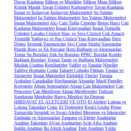
Duvar Kaplama
Silikon ve Mastikler
Silikon
Mum Silikon
Köpük
Mastik
Tavan Ürünleri
Kartonpiyer
Tavan Kaplama
İnşaat ve İzolasyon
İzolasyon Malzemeleri
Su Yalıtım
Malzemeleri
Isı Yalıtım Malzemeleri
Ses Yalıtım Malzemeleri
İnşaat Malzemeleri
Alçı
Cam Tuğla
Çimento
Beton Harcı
Çatı
Kaplama Malzemeleri
İnşaat Kimyasalları
İnşaat Temizlik
Ürünleri
Lavabo Çözücü
Harç ve Sıva Çözücü
Çok Amaçlı
Temizlik
Yağlayıcı ve Pas Çözücü
Yapı Kimyasalları
Derz
Dolgu
Seramik Yapıştırıcılar
Sıvı Conta
Strafor Yapıştırılar
Plastik Boru ve Ek Parçalar
Boru Bağlantı ve Aksesuarları
Temiz Su Boruları
Atık Su Boruları
PPRC Borular
Kombi
Bağlantı Boruları
Tesisat Tamir ve Bağlantı Malzemeleri
Musluk Uzatma
Regülatörler
Valfler ve Vanalar
Nipeller
Tahliye Hortumu
Conta
Taharet Çubuğu
Fittings
Tıpalar ve
Süzgeçler
İnşaat Makineleri
Elektrikli Vinçler
Taşıma
Arabaları
Caraskallar
Havlupanlar
Ahşaplar
Masif Paneller
Keresteler
Ahşap Seperatörler
Ahşap Çatı Malzemeleri
Çatı
Penceresi
Çatı Merdiveni
Ahşap Merdivenler
Trabzan
Sundurma
Menfezler
Banyo Menfezi
Su Deposu
HIRDAVAT EL ALETLERİ VE OTO
El Aletleri
Lokma ve
Lokma Takımları
Çekiç
El Testereleri
Kesici Grubu
Pense
Tornavida
Seramik ve Sıvacı Aletleri
Mengene ve İşkenceler
Zımbalar ve Aksesuarları
Zımpara ve Eğeler
Anahtarlar
Anahtar Takımları
Alyan Anahtarları
Açık Ağız Anahtar
İngiliz Anahtarı
İki Ağızlı Anahtar
Tork Anahtarı
Yıldız