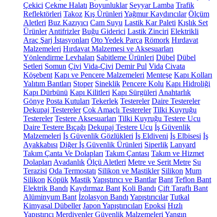
Çekici
Çekme Halatı
Boyunluklar
Seyyar Lamba
Trafik
Reflektörleri
Takoz
Kış Ürünleri
Yağmur Kaydırıcılar
Ölçüm
Aletleri
Buz Kazıyıcı
Cam Suyu
Lastik Kar Paleti
Kışlık Set
Ürünler
Antifrizler
Buğu Giderici
Lastik Zinciri
Elektrikli
Araç Şarj İstasyonları
Oto Yedek Parça
Römork
Hırdavat
Malzemeleri
Hırdavat Malzemesi ve Aksesuarları
Yönlendirme Levhaları
Sabitleme Ürünleri
Dübel
Dübel
Setleri
Somun
Çivi
Vida-Çivi
Demir Pul
Vida
Civata
Köşebent
Kapı ve Pencere Malzemeleri
Menteşe
Kapı Kolları
Yalıtım Bantları
Stoper
Sineklik
Pencere Kolu
Kapı Hidroliği
Kapı Dürbünü
Kapı Kilitleri
Kapı Sürgüleri
Anahtarlık
Gönye
Posta Kutuları
Tekerlek
Testereler
Daire Testereler
Dekupaj Testereler
Çok Amaçlı Testereler
Tilki Kuyruğu
Testereler
Testere Aksesuarları
Tilki Kuyruğu Testere Ucu
Daire Testere Bıçağı
Dekupaj Testere Ucu
İş Güvenlik
Malzemeleri
İş Güvenlik Gözlükleri
İş Eldiveni
İş Elbisesi
İş
Ayakkabısı
Diğer İş Güvenlik Ürünleri
Siperlik
Lanyard
Takım Çanta Ve Dolapları
Takım Çantası
Takım ve Hizmet
Dolapları
Avadanlık
Ölçü Aletleri
Metre ve Şerit Metre
Su
Terazisi
Oda Termostatı
Silikon ve Mastikler
Silikon
Mum
Silikon
Köpük
Mastik
Yapıştırıcı ve Bantlar
Bant
Teflon Bant
Elektrik Bandı
Kaydırmaz Bant
Koli Bandı
Çift Taraflı Bant
Alüminyum Bant
İzolasyon Bandı
Yapıştırıcılar
Tutkal
Kimyasal Dübeller
Japon Yapıştırıcıları
Epoksi
Hızlı
Yapıştırıcı
Merdivenler
Güvenlik Malzemeleri
Yangın