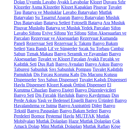
Dolap Uyumlu Lavabo
Ayaklı Lavabolar
Klozet
Duvara Sıfır
Klozetler
Asma Klozetler
Klozet Kapakları
Pisuvar
Tuvalet
Taşı
Batarya ve Musluklar
Lavabo Bataryaları
Mutfak
Bataryaları
Su Tasarruf Aparatı
Banyo Bataryaları
Musluk
Duş Bataryaları
Batarya Setleri
Fotoselli Batarya
Ara Musluk
Pisuvar Musluğu
Batarya ve Musluk Yedek Parçaları
Sifon
Lavabo Sifonu
Eviye Sifonu
Yer Sifonu
Sifon Aksesuarları ve
Parçaları
Rezervuar ve Aksesuarları
Rezervuar Kumanda
Paneli
Rezervuar Seti
Rezervuar İç Takımı
Banyo Bakım
Setleri
Yara Bandı
Lif ve Süngerler
Sıcak Su Torbası
Cımbız
Sabun
Tırnak Makası
Banyo Seramik ve Fayansları
Banyo
Aksesuarları
Tuvalet ve Klozet Fırçaları
Ayaklı Fırçalık ve
Kağıtlık Seti
Duş Rafı
Banyo Aynaları
Banyo Askısı
Banyo
Taburesi
Sabunluk
Sıvı Sabunluk Pompası
Tuvalet Kağıtlığı
Pamukluk
Diş Fırçası Koruma Kabı
Diş Macunu Kutusu
Dispenserler
Sıvı Sabun Dispenseri
Tuvalet Kağıdı Dispenseri
Havlu Dispenseri
Klozet Kapak Örtüsü Dispenseri
El
Kurutma Cihazları
Banyo Etajeri
Banyo Düzenleyicileri
Banyo Seti
Diş Fırçalık
Havluluk
Banyo Kaydırmazı
Duş
Perde Askısı
Yaşlı ve Bedensel Engelli Banyo Ürünleri
Banyo
Havalandırma ve Isıtma
Banyo Aspiratörü
Diğer
Banyo
Tekstil
Banyo Paspasları
Banyo Bakım Setleri
Banyo
Perdeleri
Bornoz
Peştemal
Havlu
MUTFAK
Mutfak
Mobilyaları
Mutfak Dolapları
Hazır Mutfak Dolapları
Çok
Amaçlı Dolap
Mini Mutfak Dolapları
Mutfak Rafları
Köşe