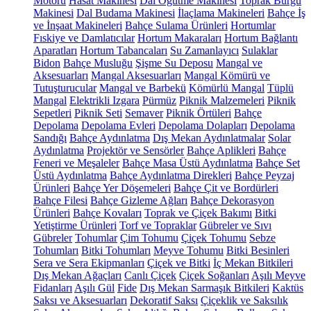
Motoru
Hasat Makinesi
Dal Öğütme Makinesi
Toprak Burgu
Makinesi
Dal Budama Makinesi
İlaçlama Makineleri
Bahçe İş
ve İnşaat Makineleri
Bahçe Sulama Ürünleri
Hortumlar
Fıskiye ve Damlatıcılar
Hortum Makaraları
Hortum Bağlantı
Aparatları
Hortum Tabancaları
Su Zamanlayıcı
Sulaklar
Bidon
Bahçe Musluğu
Şişme Su Deposu
Mangal ve
Aksesuarları
Mangal Aksesuarları
Mangal Kömürü ve
Tutuşturucular
Mangal ve Barbekü
Kömürlü Mangal
Tüplü
Mangal
Elektrikli Izgara
Pürmüz
Piknik Malzemeleri
Piknik
Sepetleri
Piknik Seti
Semaver
Piknik Örtüleri
Bahçe
Depolama
Depolama Evleri
Depolama Dolapları
Depolama
Sandığı
Bahçe Aydınlatma
Dış Mekan Aydınlatmalar
Solar
Aydınlatma
Projektör ve Sensörler
Bahçe Aplikleri
Bahçe
Feneri ve Meşaleler
Bahçe Masa Üstü Aydınlatma
Bahçe Set
Üstü Aydınlatma
Bahçe Aydınlatma Direkleri
Bahçe Peyzaj
Ürünleri
Bahçe Yer Döşemeleri
Bahçe Çit ve Bordürleri
Bahçe Filesi
Bahçe Gizleme Ağları
Bahçe Dekorasyon
Ürünleri
Bahçe Kovaları
Toprak ve Çiçek Bakımı
Bitki
Yetiştirme Ürünleri
Torf ve Topraklar
Gübreler ve Sıvı
Gübreler
Tohumlar
Çim Tohumu
Çiçek Tohumu
Sebze
Tohumları
Bitki Tohumları
Meyve Tohumu
Bitki Besinleri
Sera ve Sera Ekipmanları
Çiçek ve Bitki
İç Mekan Bitkileri
Dış Mekan Ağaçları
Canlı Çiçek
Çiçek Soğanları
Aşılı Meyve
Fidanları
Aşılı Gül
Fide
Dış Mekan Sarmaşık Bitkileri
Kaktüs
Saksı ve Aksesuarları
Dekoratif Saksı
Çiçeklik ve Saksılık