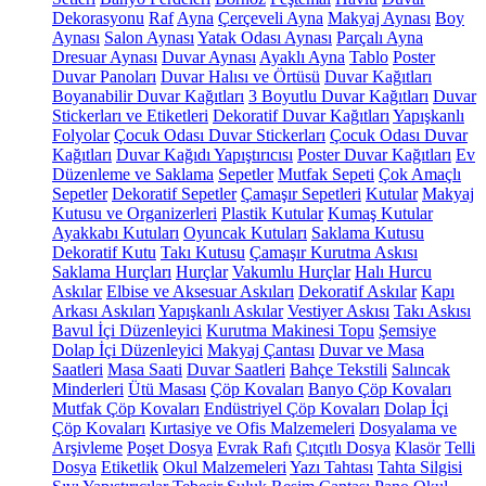
Dekorasyonu
Raf
Ayna
Çerçeveli Ayna
Makyaj Aynası
Boy
Aynası
Salon Aynası
Yatak Odası Aynası
Parçalı Ayna
Dresuar Aynası
Duvar Aynası
Ayaklı Ayna
Tablo
Poster
Duvar Panoları
Duvar Halısı ve Örtüsü
Duvar Kağıtları
Boyanabilir Duvar Kağıtları
3 Boyutlu Duvar Kağıtları
Duvar
Stickerları ve Etiketleri
Dekoratif Duvar Kağıtları
Yapışkanlı
Folyolar
Çocuk Odası Duvar Stickerları
Çocuk Odası Duvar
Kağıtları
Duvar Kağıdı Yapıştırıcısı
Poster Duvar Kağıtları
Ev
Düzenleme ve Saklama
Sepetler
Mutfak Sepeti
Çok Amaçlı
Sepetler
Dekoratif Sepetler
Çamaşır Sepetleri
Kutular
Makyaj
Kutusu ve Organizerleri
Plastik Kutular
Kumaş Kutular
Ayakkabı Kutuları
Oyuncak Kutuları
Saklama Kutusu
Dekoratif Kutu
Takı Kutusu
Çamaşır Kurutma Askısı
Saklama Hurçları
Hurçlar
Vakumlu Hurçlar
Halı Hurcu
Askılar
Elbise ve Aksesuar Askıları
Dekoratif Askılar
Kapı
Arkası Askıları
Yapışkanlı Askılar
Vestiyer Askısı
Takı Askısı
Bavul İçi Düzenleyici
Kurutma Makinesi Topu
Şemsiye
Dolap İçi Düzenleyici
Makyaj Çantası
Duvar ve Masa
Saatleri
Masa Saati
Duvar Saatleri
Bahçe Tekstili
Salıncak
Minderleri
Ütü Masası
Çöp Kovaları
Banyo Çöp Kovaları
Mutfak Çöp Kovaları
Endüstriyel Çöp Kovaları
Dolap İçi
Çöp Kovaları
Kırtasiye ve Ofis Malzemeleri
Dosyalama ve
Arşivleme
Poşet Dosya
Evrak Rafı
Çıtçıtlı Dosya
Klasör
Telli
Dosya
Etiketlik
Okul Malzemeleri
Yazı Tahtası
Tahta Silgisi