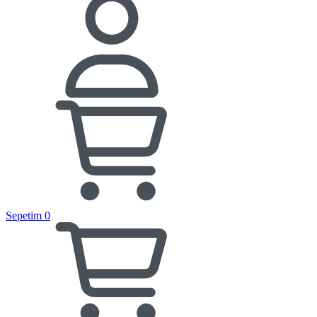
Sepetim
0