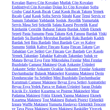
Kovaları
Banyo Çöp Kovaları
Mutfak Çöp Kovaları
Endüstriyel Çöp Kovaları
Dolap İçi Çöp Kovaları
Sofra
Grubu
Çatal,Kaşık,Bıçak
Çatal Kaşık Bıçak Takımı
Yemek
Bıçağı
Çatal
Kaşık
Sofra Servis
Sürahi
Kase
Tepsi
Servis ve
Sunum Tabakları
Yağdanlık
Sosluk, Reçellik
Yumurtalık
Servis Maşa Seti
Şekerlik
Salata Kasesi
Peçetelik
Karaf
Kürdanlık
Çerezlik
Baharat Takımı
Bardak Altlığı
Ekmek
Sepeti
Pasta Sunumu
Pasta Takımı
Kek Fanusu
Bardak
Viski
Bardağı
Su Bardağı
Meşrubat Bardağı
Rakı Bardağı
Kadeh
Bardak Seti
Bira Bardağı
Shot Bardağı
Çay ve Kahve
Sunumu
Sütlük
Kahve Fincanı
Kupa
Fincan Takımı
Çay
Tabakları
Çay Setleri
Çay Fincanı
Çay Bardağı
Çay Kaşığı
Yemek Takımları
Tabaklar
Kahvaltı Takımları
Suluk ve
Matara
Beyaz Eşya
Fırın
Mikrodalga Fırınlar
Mini Fırınlar
Buzdolabı
Çamaşır Makinesi
Ocak
Ankastre Ürünleri
Ankastre Setler
Ankastre Ocaklar
Ankastre Fırınlar
Ankastre
Davlumbazlar
Bulaşık Makineleri
Kurutma Makinesi
Derin
Dondurucular
Su Sebilleri
Mini Buzdolabı
Davlumbazlar
Kurutmalı Çamaşır Makinesi
Beyaz Eşya Setleri
Aspiratörler
Beyaz Eşya Yedek Parça ve Bakım Ürünleri
Şarap Dolabı
Küçük Ev Aletleri
Kızartma ve Pişirme Makineleri
Mısır
Patlatma Makinesi
Fritöz
Ekmek Yapma Makinesi
Ekmek
Kızartma Makinesi
Tost Makinesi
Buharlı Pişirici
Elektrikli
Izgara
Waffle Makinesi
Yumurta Haşlayıcı
Elektrikli Tencere
ve Tava
Pizza Makinesi
Krep Makinesi
Basküller
Yiyecek