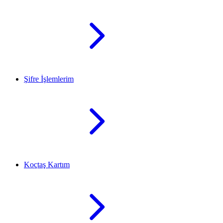
Şifre İşlemlerim
Koçtaş Kartım