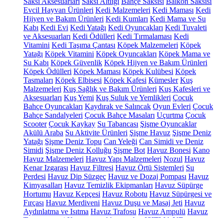
Saksı Aksesuarları
Saksı Altlığı
Bahçe Saksısı
Balkon Saksısı
Evcil Hayvan Ürünleri
Kedi Malzemeleri
Kedi Maması
Kedi
Hijyen ve Bakım Ürünleri
Kedi Kumları
Kedi Mama ve Su
Kabı
Kedi Evi
Kedi Yatağı
Kedi Oyuncakları
Kedi Tuvaleti
ve Aksesuarları
Kedi Ödülleri
Kedi Tırmalaması
Kedi
Vitamini
Kedi Taşıma Çantası
Köpek Malzemeleri
Köpek
Yatağı
Köpek Vitamini
Köpek Oyuncakları
Köpek Mama ve
Su Kabı
Köpek Güvenlik
Köpek Hijyen ve Bakım Ürünleri
Köpek Ödülleri
Köpek Maması
Köpek Kulübesi
Köpek
Tasmaları
Köpek Elbisesi
Köpek Kafesi
Kümesler
Kuş
Malzemeleri
Kuş Sağlık ve Bakım Ürünleri
Kuş Kafesleri ve
Aksesuarları
Kuş Yemi
Kuş Suluk ve Yemlikleri
Çocuk
Bahçe Oyuncakları
Kaydırak ve Salıncak
Oyun Evleri
Çocuk
Bahçe Sandalyeleri
Çocuk Bahçe Masaları
Uçurtma
Çocuk
Scooter
Çocuk Kaykay
Su Tabancası
Şişme Oyuncaklar
Akülü Araba
Su Aktivite Ürünleri
Şişme Havuz
Şişme Deniz
Yatağı
Şişme Deniz Topu
Can Yeleği
Can Simidi ve Deniz
Simidi
Şişme Deniz Kolluğu
Şişme Bot
Havuz Bonesi
Kano
Havuz Malzemeleri
Havuz Yapı Malzemeleri
Nozul
Havuz
Kenar Izgarası
Havuz Filtresi
Havuz Örtü Sistemleri
Su
Perdesi
Havuz Dip Süzgeç
Havuz ve Dozaj Pompası
Havuz
Kimyasalları
Havuz Temizlik Ekipmanları
Havuz Süpürge
Hortumu
Havuz Kepçesi
Havuz Robotu
Havuz Süpürgesi ve
Fırçası
Havuz Merdiveni
Havuz Duşu ve Masaj Jeti
Havuz
Aydınlatma ve Isıtma
Havuz Trafosu
Havuz Ampulü
Havuz