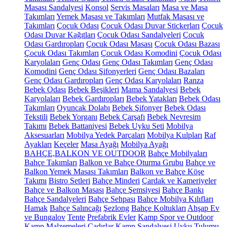
Masası Sandalyesi
Konsol
Servis Masaları
Masa ve Masa
Takımları
Yemek Masası ve Takımları
Mutfak Masası ve
Takımları
Çocuk Odası
Çocuk Odası Duvar Stickerları
Çocuk
Odası Duvar Kağıtları
Çocuk Odası Sandalyeleri
Çocuk
Odası Gardıropları
Çocuk Odası Masası
Çocuk Odası Bazası
Çocuk Odası Takımları
Çocuk Odası Komodini
Çocuk Odası
Karyolaları
Genç Odası
Genç Odası Takımları
Genç Odası
Komodini
Genç Odası Şifonyerleri
Genç Odası Bazaları
Genç Odası Gardıropları
Genç Odası Karyolaları
Ranza
Bebek Odası
Bebek Beşikleri
Mama Sandalyesi
Bebek
Karyolaları
Bebek Gardıropları
Bebek Yatakları
Bebek Odası
Takımları
Oyuncak Dolabı
Bebek Şifonyer
Bebek Odası
Tekstili
Bebek Yorganı
Bebek Çarşafı
Bebek Nevresim
Takımı
Bebek Battaniyesi
Bebek Uyku Seti
Mobilya
Aksesuarları
Mobilya Yedek Parçaları
Mobilya Kulpları
Raf
Ayakları
Keçeler
Masa Ayağı
Mobilya Ayağı
BAHÇE,BALKON VE OUTDOOR
Bahçe Mobilyaları
Bahçe Takımları
Balkon ve Bahçe Oturma Grubu
Bahçe ve
Balkon Yemek Masası Takımları
Balkon ve Bahçe Köşe
Takımı
Bistro Setleri
Bahçe Minderi
Çardak ve Kameriyeler
Bahçe ve Balkon Masası
Bahçe Şemsiyesi
Bahçe Bankı
Bahçe Sandalyeleri
Bahçe Sehpası
Bahçe Mobilya Kılıfları
Hamak
Bahçe Salıncağı
Şezlong
Bahçe Koltukları
Ahşap Ev
ve Bungalov
Tente
Prefabrik Evler
Kamp Spor ve Outdoor
Kamp Malzemeleri
Çadırlar
Kamp Sandalyesi
Uyku Tulumu