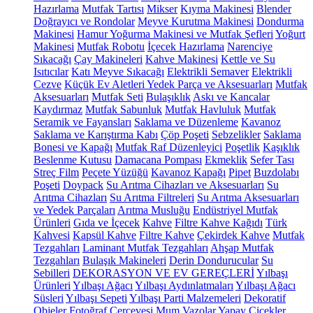
Hazırlama
Mutfak Tartısı
Mikser
Kıyma Makinesi
Blender
Doğrayıcı ve Rondolar
Meyve Kurutma Makinesi
Dondurma
Makinesi
Hamur Yoğurma Makinesi ve Mutfak Şefleri
Yoğurt
Makinesi
Mutfak Robotu
İçecek Hazırlama
Narenciye
Sıkacağı
Çay Makineleri
Kahve Makinesi
Kettle ve Su
Isıtıcılar
Katı Meyve Sıkacağı
Elektrikli Semaver
Elektrikli
Cezve
Küçük Ev Aletleri Yedek Parça ve Aksesuarları
Mutfak
Aksesuarları
Mutfak Seti
Bulaşıklık
Askı ve Kancalar
Kaydırmaz
Mutfak Sabunluk
Mutfak Havluluk
Mutfak
Seramik ve Fayansları
Saklama ve Düzenleme
Kavanoz
Saklama ve Karıştırma Kabı
Çöp Poşeti
Sebzelikler
Saklama
Bonesi ve Kapağı
Mutfak Raf Düzenleyici
Poşetlik
Kaşıklık
Beslenme Kutusu
Damacana Pompası
Ekmeklik
Sefer Tası
Streç Film
Peçete Yüzüğü
Kavanoz Kapağı
Pipet
Buzdolabı
Poşeti
Doypack
Su Arıtma Cihazları ve Aksesuarları
Su
Arıtma Cihazları
Su Arıtma Filtreleri
Su Arıtma Aksesuarları
ve Yedek Parçaları
Arıtma Musluğu
Endüstriyel Mutfak
Ürünleri
Gıda ve İçecek
Kahve
Filtre Kahve Kağıdı
Türk
Kahvesi
Kapsül Kahve
Filtre Kahve
Çekirdek Kahve
Mutfak
Tezgahları
Laminant Mutfak Tezgahları
Ahşap Mutfak
Tezgahları
Bulaşık Makineleri
Derin Dondurucular
Su
Sebilleri
DEKORASYON VE EV GEREÇLERİ
Yılbaşı
Ürünleri
Yılbaşı Ağacı
Yılbaşı Aydınlatmaları
Yılbaşı Ağacı
Süsleri
Yılbaşı Sepeti
Yılbaşı Parti Malzemeleri
Dekoratif
Objeler
Fotoğraf Çerçevesi
Mum
Vazolar
Yapay Çiçekler