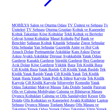
MOBİLYA
Salon ve Oturma Odası
TV Ünitesi ve Sehpası
Tv
Üniteleri
TV Sehpası
Oturma Grupları
Koltuk ve Kanepeler
Koltuk Takımları
Köşe Koltuklar
Tekli Koltuk ve Berjerler
Çekyat
Armut Koltuklar
Masaj Koltuğu
Puf
Bank ve
Benchler
Sallanan Koltuk
Kitaplık
Sehpalar
Zigon Sehpalar
Orta Sehpalar
Yan Sehpalar
Gazetelik
Antre ve Hol
Çok
Amaçlı Dolap
Portmantolar
Askılıklar
Kapı Askısı
Duvar
Askısı
Ayaklı Askılıklar
Dresuar
Ayakkabılık
Yatak Odası
Gardırop
Kapaklı Gardırop
Sürgülü Gardırop
Bez Gardırop
Açık Dolap
Köşe Gardırop
Yüklük
Baza
Tek Kişilik Baza
Çift Kişilik Baza
Yatak Başlığı
Çift Kişilik Yatak Başlığı
Tek
Kişilik Yatak Başlığı
Yatak
Çift Kişilik Yatak
Tek Kişilik
Yatak
Hasta Yatağı
Yatak Pedi & Şiltesi
Karyola
Tek Kişilik
Karyola
Çift Kişilik Karyola
Şifonyerler
Komodin
Yatak
Odası Takımları
Makyaj Masası
Takı Dolabı
Sandık
Paravan
Ofis ve Çalışma Mobilyaları
Çalışma ve Bilgisayar Masası
Oyuncu Koltukları
Çalışma ve Ofis Sandalyeleri
Keson
Ofis
Dolabı
Ofis Koltukları ve Kanepeleri
Ayaklı Küllükler
Laptop
Sehpası
Oyuncu Masası
Toplantı Masası
Ofis Masası ve
Takımları
Yemek Odası
Yemek Odası Takımları
Vitrin
Yemek