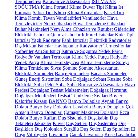
Termometresi
Karavan ve Aksesuarları
ISITMA VE
SOĞUTMA
Klima
Portatif Klima
Duvar Tipi Klima
Isı
Pompası
Salon Tipi Klima
Klima Kumandası
Kaset Tipi
Klima
Kombi
Tavan Vantilatörleri
Vantilatörler
Hava
Temizleyiciler
Nem Cihazları
Hava Temizleme Cihazları
Buhar Makineleri
Nem Alma Cihazları ve Rutubet Gidericiler
Elektrikli Isıtıcılar
Quartz Isıtıcılar
Infrared Isıtıcılar
Kule Tipi
Isıtıcılar
Yağlı Radyatör
Fanlı Isıtıcılar
Elektrikli Radyatörler
Dış Mekan Isıtıcılar
Havlupanlar
Radyatörler
Termosifonlar
Şofbenler
Ani Su Isıtıcı
Isıtma ve Soğutma Yedek Parça
Radyatör Vanaları
Termostat
Klima Yedek Parça
Radyatör
Yedek Parça
Klima Temizleyicisi
Klima Temizleme Spreyi
Klima Temizleme Sıvısı
Şömine
Şömine Aksesuarları
Elektrikli Şömineler
Bahçe Şömineleri
Bacasız Şömineler
Güneş Enerji Sistemleri
Soba
Doğalgaz Sobası
Kuzine Soba
Elektrikli Soba
Pelet Soba
Soba Borusu ve Aksesuarları
Hava
Perdesi
Doğalgaz Tesisat Malzemeleri
Doğalgaz Hortumu
Doğalgaz Menfezleri
Tesisat Temizleme Sıvıları
Boyler
Kalorifer Kazanı
BANYO
Banyo Dolapları
Aynalı Banyo
Dolabı
Banyo Boy Dolapları
Lavabolu Banyo Dolapları
Çok
Amaçlı Banyo Dolapları
Çamaşır Makinesi Dolapları
Ecza
Dolabı
Banyo Rafları
Duş Sistemleri
Duşakabin
Duş
Tekneleri
Jakuziler
Küvet
Duş Setleri
Duş Sistemleri
Duş
Başlıkları
Duş Kolonları
Sürgülü Duş Setleri
Duş Spiralleri
El
Duşu
Vitrifiyeler
Lavabolar
Çanak Lavabolar
Köşe Lavabolar