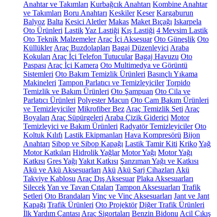
Anahtar ve Takımları
Kurbağcık Anahtarı
Kombine Anahtar
ve Takımları
Boru Anahtarı
Keskiler
Keser
Kargaburun
Balyoz
Balta
Kesici Aletler
Makas
Maket Bıçağı
Iskarpela
Oto Ürünleri
Lastik
Yaz Lastiği
Kış Lastiği
4 Mevsim Lastik
Oto Teknik Malzemeler
Araç İçi Aksesuar
Oto Güneşlik
Oto
Küllükler
Araç Buzdolapları
Bagaj Düzenleyici
Araba
Kokuları
Araç İçi Telefon Tutucular
Bagaj Havuzu
Oto
Paspası
Araç İçi Kamera
Oto Multimedya ve Görüntü
Sistemleri
Oto Bakım Temizlik Ürünleri
Basınçlı Yıkama
Makineleri
Tampon Parlatıcı ve Temizleyiciler
Torpido
Temizlik ve Bakım Ürünleri
Oto Şampuan
Oto Cila ve
Parlatıcı Ürünleri
Polyester Macun
Oto Cam Bakım Ürünleri
ve Temizleyiciler
Mikrofiber Bez
Araç Temizlik Seti
Araç
Boyaları
Araç Süpürgeleri
Araba Çizik Giderici
Motor
Temizleyici ve Bakım Ürünleri
Radyatör Temizleyiciler
Oto
Koltuk Kılıfı
Lastik Ekipmanları
Hava Kompresörü
Bijon
Anahtarı
Sibop ve Sibop Kapağı
Lastik Tamir Kiti
Kriko
Yağ
Motor Katkıları
Hidrolik Yağlar
Motor Yağı
Motor Yağı
Katkısı
Gres Yağı
Yakıt Katkısı
Şanzıman Yağı ve Katkısı
Akü ve Akü Aksesuarları
Akü
Akü Şarj Cihazları
Akü
Takviye Kablosu
Araç Dış Aksesuar
Plaka Aksesuarları
Silecek
Yan ve Tavan Çıtaları
Tampon Aksesuarları
Trafik
Setleri
Oto Brandaları
Vinç ve Vinç Aksesuarları
Jant ve Jant
Kapağı
Trafik Ürünleri
Oto Projektör
Diğer Trafik Ürünleri
İlk Yardım Çantası
Araç Sigortaları
Benzin Bidonu
Acil Çıkış