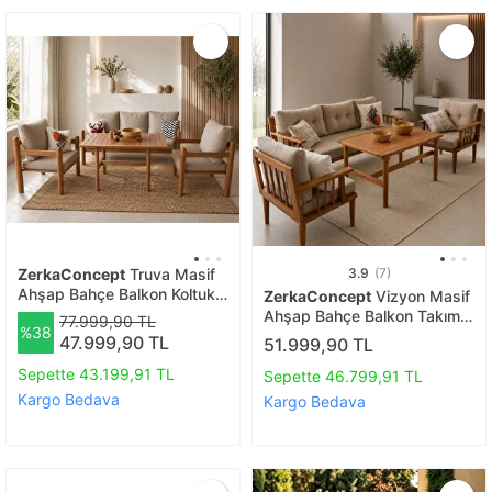
ZerkaConcept
Truva Masif
3.9
(7)
Ahşap Bahçe Balkon Koltuk
ZerkaConcept
Vizyon Masif
Gürgen Ağacı 3+1+1 Koltuk,
Ahşap Bahçe Balkon Takımı
77.999,90 TL
%38
Masa Takımı
Gürgen Ağacı 3+1+1+masa
47.999,90 TL
51.999,90 TL
Sepette 43.199,91 TL
Sepette 46.799,91 TL
Kargo Bedava
Kargo Bedava