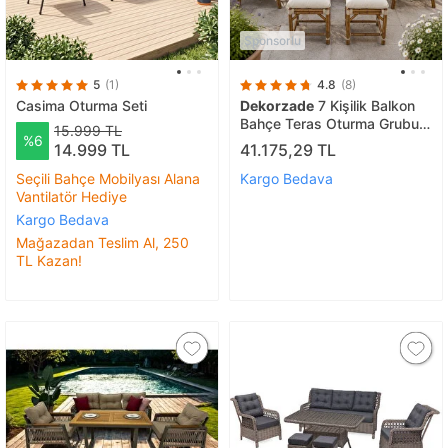
Sponsorlu
5
(1)
4.8
(8)
Casima Oturma Seti
Dekorzade
7 Kişilik Balkon
Bahçe Teras Oturma Grubu
15.999 TL
%6
Masa Takımı
14.999 TL
41.175,29 TL
Seçili Bahçe Mobilyası Alana
Kargo Bedava
Vantilatör Hediye
Kargo Bedava
Mağazadan Teslim Al, 250
TL Kazan!