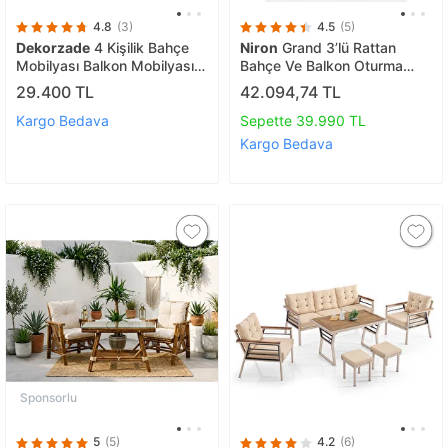
4.8
(3)
4.5
(5)
Dekorzade
4 Kişilik Bahçe
Niron
Grand 3’lü Rattan
Mobilyası Balkon Mobilyası
Bahçe Ve Balkon Oturma
Balkon Oturma Grubu Balkon
Grubu – 7 Kişilik Masa Takımı
29.400 TL
42.094,74 TL
Masası Bahçe Masası
- Özel Teslimat
Balkon Set
Kargo Bedava
Sepette 39.990 TL
Kargo Bedava
Sponsorlu
5
(5)
4.2
(6)