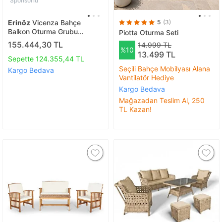
Sponsorlu
Erinöz
Vicenza Bahçe
5
(3)
Balkon Oturma Grubu
Piotta Oturma Seti
3+1+1+sehpa - Cappucino
155.444,30 TL
14.999 TL
%10
13.499 TL
Sepette 124.355,44 TL
Seçili Bahçe Mobilyası Alana
Kargo Bedava
Vantilatör Hediye
Kargo Bedava
Mağazadan Teslim Al, 250
TL Kazan!