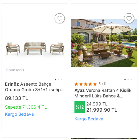
Sponsorlu
Erinöz
Assento Bahçe
5
(1)
Oturma Grubu 3+1+1+sehpa
Ayaz
Verona Rattan 4 Kişilik
- Kum Rengi
Minderli Lüks Bahçe &
89.133 TL
Balkon Oturma Grubu
24.999 TL
Sepette 71.306,4 TL
%12
21.999,90 TL
Kargo Bedava
Kargo Bedava