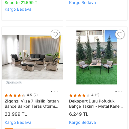
Sepette 21.599 TL
Kargo Bedava
Kargo Bedava
Sponsorlu
4.5
(2)
4
(2)
Zigonzi
Vi̇lza 7 Kişilik Rattan
Dekoport
Duru Pofuduk
Bahçe Balkon Teras Oturma
Bahçe Takımı - Metal Kanepe
Grubu Antrasit Minderli
- Oturma Grubu - 2 1 1
23.999 TL
6.249 TL
(3+1+1) 80x140 Cm Masa, 2
Masalı
Adet Puf - Cappiçino Açık
Kargo Bedava
Kargo Bedava
Cappuccino