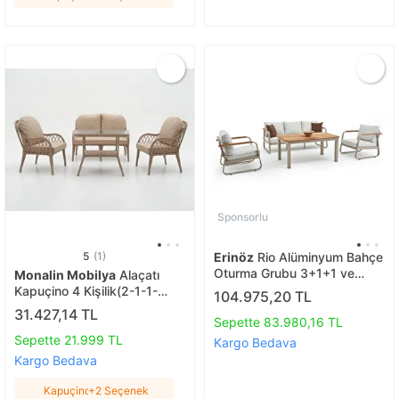
Sponsorlu
5
(1)
Erinöz
Rio Alüminyum Bahçe
Oturma Grubu 3+1+1 ve
Monalin Mobilya
Alaçatı
Yüksek Sehpa, Kum Rengi
Kapuçino 4 Kişilik(2-1-1-
104.975,20 TL
masa) Rattan Örgü Bahçe &
31.427,14 TL
Sepette 83.980,16 TL
Balkon & Teras Oturma
Grubu Minderli & Camlı &
Sepette 21.999 TL
Kargo Bedava
Masalı Takım Kapuçino
Kargo Bedava
Kapuçino
+2 Seçenek