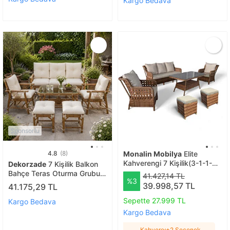
Kargo Bedava
Orta Masa Krem
Sponsorlu
4.8
(8)
Monalin Mobilya
Elite
Kahverengi 7 Kişilik(3-1-1-
Dekorzade
7 Kişilik Balkon
masa) Rattan Örgü Bahçe &
Bahçe Teras Oturma Grubu
41.427,14 TL
%3
Balkon & Teras Oturma
Masa Takımı
39.998,57 TL
41.175,29 TL
Grubu Minderli & Camlı &
Masalı Takımı Kahveregi
Sepette 27.999 TL
Kargo Bedava
Kargo Bedava
Kahveregi
+2 Seçenek