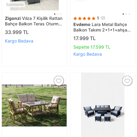
Sponsorlu
Zigonzi
Vi̇lza 7 Kişilik Rattan
5
(2)
Bahçe Balkon Teras Oturma
Evdemo
Lara Metal Bahçe
Grubu Gri Minderli (3+1+1)
Balkon Takımı 2+1+1+ahşap
33.999 TL
80x140 Cm Masa, 2 Adet
Masa Antrasit
17.999 TL
Puf Ve 2 Kişilik Rattan
Kargo Bedava
Salıncak Seti - Antrasit Gri
Sepette 17.599 TL
Kargo Bedava