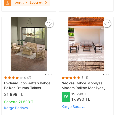
Açık
+1 Seçenek
Cappuccino
4
(2)
5
(1)
Evdemo
Icon Rattan Bahçe
Neokas
Bahce Mobilyası,
Balkon Oturma Takımı
Modern Balkon Mobilyası,
2+1+1+camlı Masa
Kafe Oturma Takımı, Teras
21.999 TL
19.290 TL
%6
Cappuccino
Koltugu, 1+1+3+m
17.990 TL
Sepette 21.599 TL
Kargo Bedava
Kargo Bedava