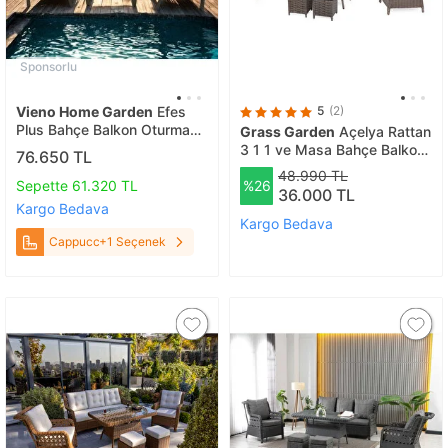
Sponsorlu
Vieno Home Garden
Efes
5
(2)
Plus Bahçe Balkon Oturma
Grass Garden
Açelya Rattan
Grubu Cappuccıno
3 1 1 ve Masa Bahçe Balkon
76.650 TL
Mobilyası
48.990 TL
Sepette 61.320 TL
%26
36.000 TL
Kargo Bedava
Kargo Bedava
Cappuccıno
+1 Seçenek