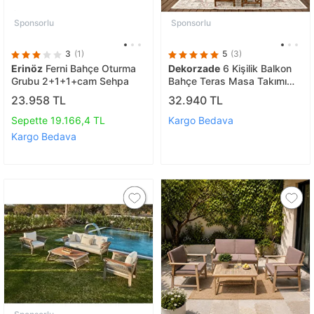
Sponsorlu
Sponsorlu
3
(1)
5
(3)
Erinöz
Ferni Bahçe Oturma
Dekorzade
6 Kişilik Balkon
Grubu 2+1+1+cam Sehpa
Bahçe Teras Masa Takımı
Oturma Grubu Balkon Takımı
23.958 TL
32.940 TL
Balkon Mobilyası Bahçe
Mobilyası
Sepette 19.166,4 TL
Kargo Bedava
Kargo Bedava