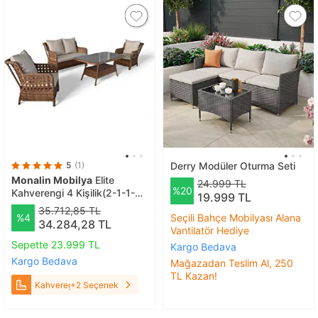
5
(1)
Derry Modüler Oturma Seti
Monalin Mobilya
Elite
24.999 TL
%20
Kahverengi 4 Kişilik(2-1-1-
19.999 TL
masa) Rattan Örgü Bahçe &
35.712,85 TL
%4
Seçili Bahçe Mobilyası Alana
Balkon & Teras Oturma
34.284,28 TL
Vantilatör Hediye
Grubu Minderli & Camlı &
Masalı Takım Kahveregi
Sepette 23.999 TL
Kargo Bedava
Kargo Bedava
Mağazadan Teslim Al, 250
TL Kazan!
Kahveregi
+2 Seçenek