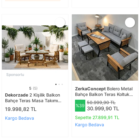
Sponsorlu
5
(5)
ZerkaConcept
Bolero Metal
Bahçe Balkon Teras Koltuk
Dekorzade
2 Kişilik Balkon
Takımı 3+1+1+masa+2 Adet
Bahçe Teras Masa Takımı
50.999,90 TL
%39
Puf
Oturma Grubu 2 Kişilik Bistro
30.999,90 TL
19.998,82 TL
Set
Sepette 27.899,91 TL
Kargo Bedava
Kargo Bedava