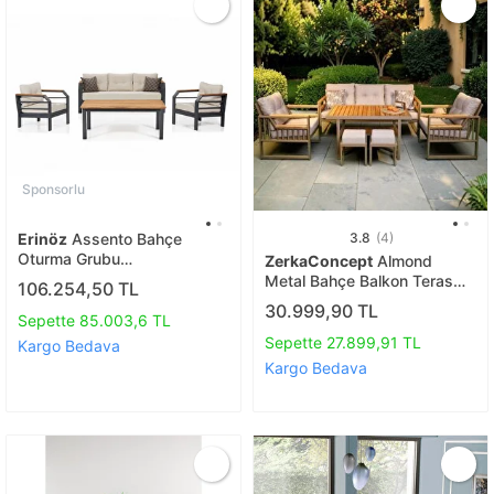
Sponsorlu
Erinöz
Assento Bahçe
3.8
(4)
Oturma Grubu
ZerkaConcept
Almond
3+1+1+yüksek Sehpa
Metal Bahçe Balkon Teras
106.254,50 TL
Koltuk Takımı
30.999,90 TL
Sepette 85.003,6 TL
3+1+1+masa+2 Adet Puf
Sepette 27.899,91 TL
Kargo Bedava
Kargo Bedava