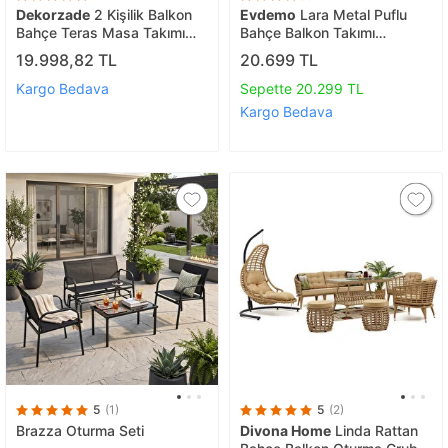
Dekorzade
2 Kişilik Balkon
Evdemo
Lara Metal Puflu
Bahçe Teras Masa Takımı
Bahçe Balkon Takımı
Oturma Grubu 2 Kişilik Bistro
3+1+1+ahşap Masa
19.998,82 TL
20.699 TL
Set
Cappuccino
Kargo Bedava
Sepette 20.299 TL
Kargo Bedava
5
(1)
5
(2)
Brazza Oturma Seti
Divona Home
Linda Rattan