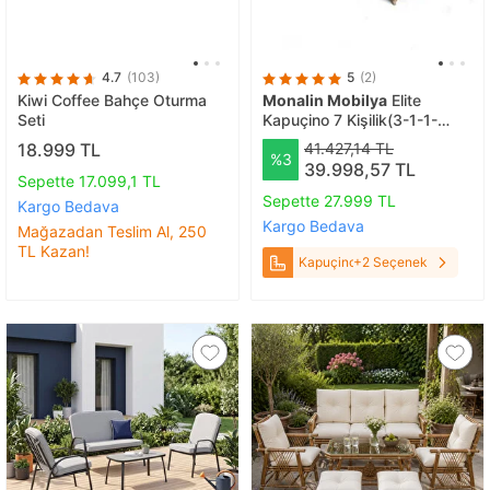
4.7
(103)
5
(2)
Kiwi Coffee Bahçe Oturma
Monalin Mobilya
Elite
Seti
Kapuçino 7 Kişilik(3-1-1-
masa) Rattan Örgü Bahçe &
18.999 TL
41.427,14 TL
%3
Balkon & Teras Oturma
39.998,57 TL
Grubu Minderli & Camlı &
Sepette 17.099,1 TL
Masalı Takımı Kapuçino
Sepette 27.999 TL
Kargo Bedava
Kargo Bedava
Mağazadan Teslim Al, 250
TL Kazan!
Kapuçino
+2 Seçenek