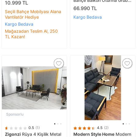
Bahçe Balkon Oturma Grubu
10.999 TL
(3 1 1 Masa 2 Puf) Salıncak
66.990 TL
Seçili Bahçe Mobilyası Alana
Vantilatör Hediye
Kargo Bedava
Kargo Bedava
Mağazadan Teslim Al, 250
TL Kazan!
Sponsorlu
0.5
(1)
4.5
(2)
Zigonzi
Rüya 4 Kişilik Metal
Modern Style Home
Modern