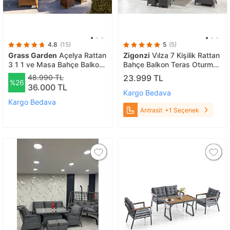
4.8
(15)
5
(5)
Grass Garden
Açelya Rattan
Zigonzi
Vi̇lza 7 Kişilik Rattan
3 1 1 ve Masa Bahçe Balkon
Bahçe Balkon Teras Oturma
Mobilyası
Grubu Gri Minderli (3+1+1)
48.990 TL
23.999 TL
%26
80x140 Cm Masa, 2 Adet
36.000 TL
Puf - Antrasit Antrasit
Kargo Bedava
Kargo Bedava
Antrasit
+1 Seçenek