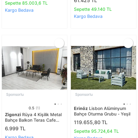
61.425 TL
Sepette 85.003,6 TL
Sepette 49.140 TL
Kargo Bedava
Kargo Bedava
Sponsorlu
Sponsorlu
0.5
(1)
Erinöz
Lisbon Alüminyum
Bahçe Oturma Grubu - Yeşil
Zigonzi
Rüya 4 Kişilik Metal
Bahçe Balkon Teras Cafe
119.655,80 TL
Oturma Grubu 2+1+1 –
6.999 TL
Sepette 95.724,64 TL
Antrasit Minderli – 60x105
Cm Ceviz Renk Suntalem
Kargo Bedava