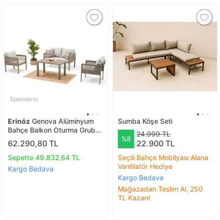
Sponsorlu
Erinöz
Genova Alüminyum
Sumba Köşe Seti
Bahçe Balkon Oturma Grubu
24.999 TL
%8
2 1 1 Sehpalı
62.290,80 TL
22.900 TL
Sepette 49.832,64 TL
Seçili Bahçe Mobilyası Alana
Vantilatör Hediye
Kargo Bedava
Kargo Bedava
Mağazadan Teslim Al, 250
TL Kazan!