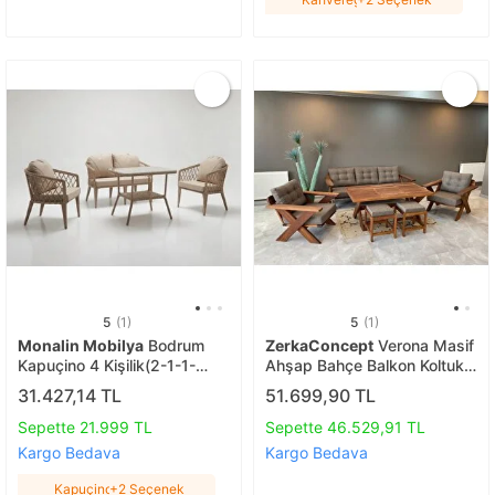
5
(1)
5
(1)
Monalin Mobilya
Bodrum
ZerkaConcept
Verona Masif
Kapuçino 4 Kişilik(2-1-1-
Ahşap Bahçe Balkon Koltuk
masa) Rattan Örgü Bahçe &
Takımı Kestane Ağacı 3+1+1
31.427,14 TL
51.699,90 TL
Balkon & Teras Oturma
Koltuk, Masa Ve Puf Takımı
Grubu Minderli & Camlı &
Antrasit
Sepette 21.999 TL
Sepette 46.529,91 TL
Masalı Takım Kapuçino
Kargo Bedava
Kargo Bedava
Kapuçino
+2 Seçenek