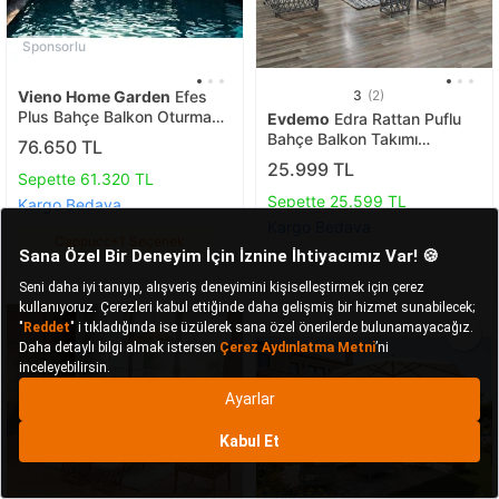
Sponsorlu
Vieno Home Garden
Efes
3
(2)
Plus Bahçe Balkon Oturma
Evdemo
Edra Rattan Puflu
Grubu Cappuccıno
Bahçe Balkon Takımı
76.650 TL
3+1+1+camlı Masa Gri
25.999 TL
Sepette 61.320 TL
Sepette 25.599 TL
Kargo Bedava
Kargo Bedava
Cappuccıno
+1 Seçenek