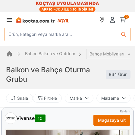
0
Ürün, kategori veya marka ara...
Bahçe,Balkon ve Outdoor
Bahçe Mobilyaları
Balkon ve Bahçe Oturma
864 Ürün
Grubu
Sırala
Filtrele
Marka
Malzeme
Reklam
Vivense
10
Mağazaya Git