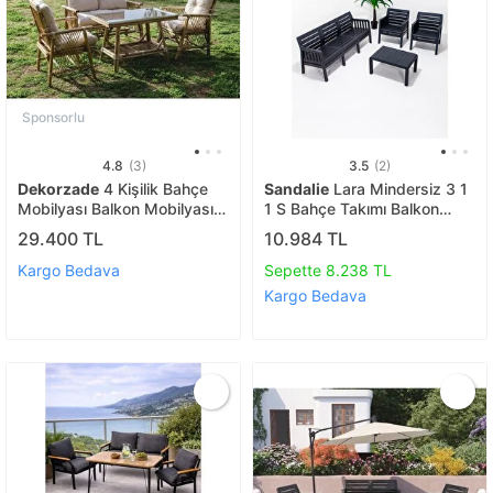
Sponsorlu
4.8
(3)
3.5
(2)
Dekorzade
4 Kişilik Bahçe
Sandalie
Lara Mindersiz 3 1
Mobilyası Balkon Mobilyası
1 S Bahçe Takımı Balkon
Balkon Oturma Grubu Balkon
Bahçe Teras Mobilyası,
29.400 TL
10.984 TL
Masası Bahçe Masası
Antrasit
Balkon Set
Kargo Bedava
Sepette 8.238 TL
Kargo Bedava