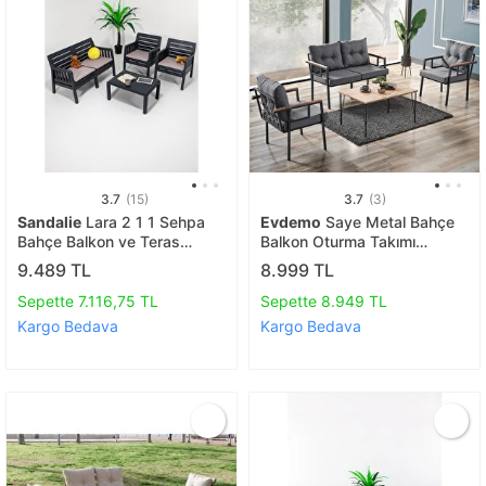
3.7
(15)
3.7
(3)
Sandalie
Lara 2 1 1 Sehpa
Evdemo
Saye Metal Bahçe
Bahçe Balkon ve Teras
Balkon Oturma Takımı
Oturma Grubu, Antrasit
2+1+1+orta Sehpa Antrasit
9.489 TL
8.999 TL
Sepette 7.116,75 TL
Sepette 8.949 TL
Kargo Bedava
Kargo Bedava