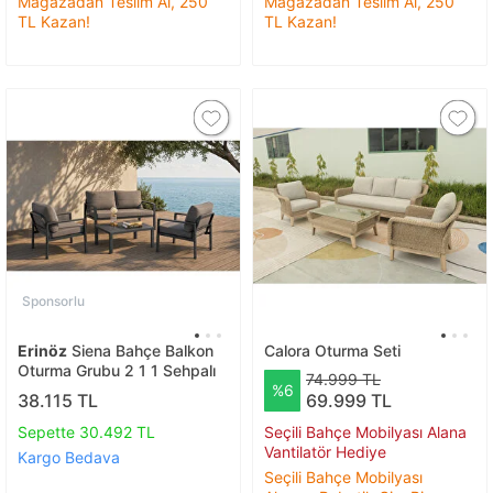
Mağazadan Teslim Al, 250
Mağazadan Teslim Al, 250
TL Kazan!
TL Kazan!
Sponsorlu
Erinöz
Siena Bahçe Balkon
Calora Oturma Seti
Oturma Grubu 2 1 1 Sehpalı
74.999 TL
%6
38.115 TL
69.999 TL
Sepette 30.492 TL
Seçili Bahçe Mobilyası Alana
Vantilatör Hediye
Kargo Bedava
Seçili Bahçe Mobilyası