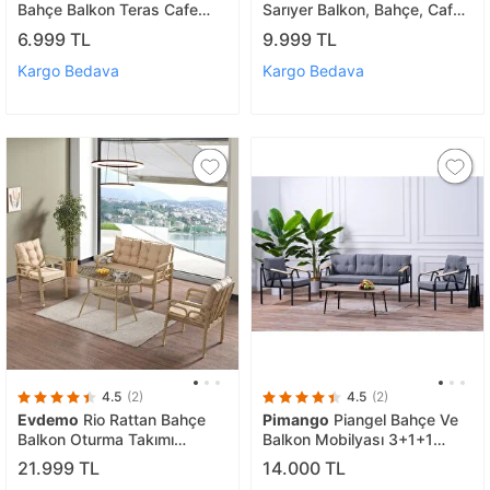
Bahçe Balkon Teras Cafe
Sarıyer Balkon, Bahçe, Cafe -
Oturma Grubu 2+1+1 –
Metal Kanepe Koltuk Takımı -
6.999 TL
9.999 TL
Antrasit Minderli – 60x105
3+1+1+masa
Cm Ceviz Renk Suntalem
Kargo Bedava
Kargo Bedava
Orta Masa Krem
4.5
(2)
4.5
(2)
Evdemo
Rio Rattan Bahçe
Pimango
Piangel Bahçe Ve
Balkon Oturma Takımı
Balkon Mobilyası 3+1+1
2+1+1+camlı Masa
Sehpalı
21.999 TL
14.000 TL
Cappuccino