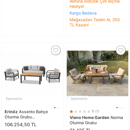
Alımına Robotik Çim Biçme
Hediye!
Kargo Bedava
Mağazadan Teslim Al, 250
TL Kazan!
Sponsorlu
Sponsorlu
Erinöz
Assento Bahçe
1
(1)
Oturma Grubu
Vieno Home Garden
Norma
3+1+1+yüksek Sehpa
Oturma Grubu
106.254,50 TL