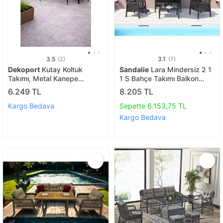
3.5
(2)
3.1
(7)
Dekoport
Kutay Koltuk
Sandalie
Lara Mindersiz 2 1
Takımı, Metal Kanepe
1 S Bahçe Takımı Balkon
Güneşe Dayanıklı Kumaş 2-
Bahçe Teras Mobilyası,
6.249 TL
8.205 TL
1-1 Masalı Gri
Antrasit
Kargo Bedava
Sepette 6.153,75 TL
Kargo Bedava