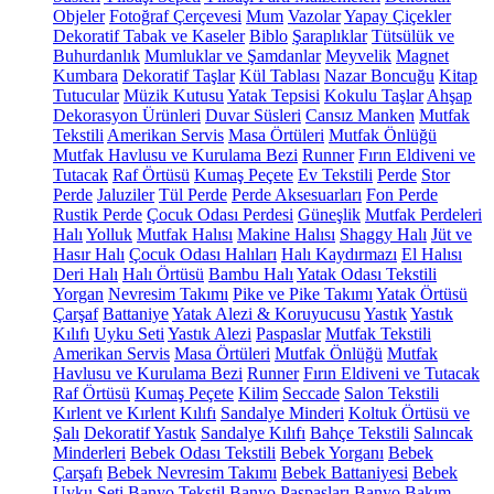
Objeler
Fotoğraf Çerçevesi
Mum
Vazolar
Yapay Çiçekler
Dekoratif Tabak ve Kaseler
Biblo
Şaraplıklar
Tütsülük ve
Buhurdanlık
Mumluklar ve Şamdanlar
Meyvelik
Magnet
Kumbara
Dekoratif Taşlar
Kül Tablası
Nazar Boncuğu
Kitap
Tutucular
Müzik Kutusu
Yatak Tepsisi
Kokulu Taşlar
Ahşap
Dekorasyon Ürünleri
Duvar Süsleri
Cansız Manken
Mutfak
Tekstili
Amerikan Servis
Masa Örtüleri
Mutfak Önlüğü
Mutfak Havlusu ve Kurulama Bezi
Runner
Fırın Eldiveni ve
Tutacak
Raf Örtüsü
Kumaş Peçete
Ev Tekstili
Perde
Stor
Perde
Jaluziler
Tül Perde
Perde Aksesuarları
Fon Perde
Rustik Perde
Çocuk Odası Perdesi
Güneşlik
Mutfak Perdeleri
Halı
Yolluk
Mutfak Halısı
Makine Halısı
Shaggy Halı
Jüt ve
Hasır Halı
Çocuk Odası Halıları
Halı Kaydırmazı
El Halısı
Deri Halı
Halı Örtüsü
Bambu Halı
Yatak Odası Tekstili
Yorgan
Nevresim Takımı
Pike ve Pike Takımı
Yatak Örtüsü
Çarşaf
Battaniye
Yatak Alezi & Koruyucusu
Yastık
Yastık
Kılıfı
Uyku Seti
Yastık Alezi
Paspaslar
Mutfak Tekstili
Amerikan Servis
Masa Örtüleri
Mutfak Önlüğü
Mutfak
Havlusu ve Kurulama Bezi
Runner
Fırın Eldiveni ve Tutacak
Raf Örtüsü
Kumaş Peçete
Kilim
Seccade
Salon Tekstili
Kırlent ve Kırlent Kılıfı
Sandalye Minderi
Koltuk Örtüsü ve
Şalı
Dekoratif Yastık
Sandalye Kılıfı
Bahçe Tekstili
Salıncak
Minderleri
Bebek Odası Tekstili
Bebek Yorganı
Bebek
Çarşafı
Bebek Nevresim Takımı
Bebek Battaniyesi
Bebek
Uyku Seti
Banyo Tekstil
Banyo Paspasları
Banyo Bakım