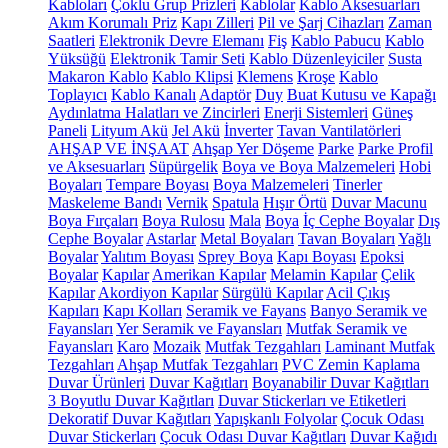
Kabloları
Çoklu Grup Prizleri
Kablolar
Kablo Aksesuarları
Akım Korumalı Priz
Kapı Zilleri
Pil ve Şarj Cihazları
Zaman
Saatleri
Elektronik Devre Elemanı
Fiş
Kablo Pabucu
Kablo
Yüksüğü
Elektronik Tamir Seti
Kablo Düzenleyiciler
Susta
Makaron Kablo
Kablo Klipsi
Klemens
Kroşe
Kablo
Toplayıcı
Kablo Kanalı
Adaptör
Duy
Buat Kutusu ve Kapağı
Aydınlatma Halatları ve Zincirleri
Enerji Sistemleri
Güneş
Paneli
Lityum Akü
Jel Akü
İnverter
Tavan Vantilatörleri
AHŞAP VE İNŞAAT
Ahşap Yer Döşeme
Parke
Parke Profil
ve Aksesuarları
Süpürgelik
Boya ve Boya Malzemeleri
Hobi
Boyaları
Tempare Boyası
Boya Malzemeleri
Tinerler
Maskeleme Bandı
Vernik
Spatula
Hışır Örtü
Duvar Macunu
Boya Fırçaları
Boya Rulosu
Mala
Boya
İç Cephe Boyalar
Dış
Cephe Boyalar
Astarlar
Metal Boyaları
Tavan Boyaları
Yağlı
Boyalar
Yalıtım Boyası
Sprey Boya
Kapı Boyası
Epoksi
Boyalar
Kapılar
Amerikan Kapılar
Melamin Kapılar
Çelik
Kapılar
Akordiyon Kapılar
Sürgülü Kapılar
Acil Çıkış
Kapıları
Kapı Kolları
Seramik ve Fayans
Banyo Seramik ve
Fayansları
Yer Seramik ve Fayansları
Mutfak Seramik ve
Fayansları
Karo
Mozaik
Mutfak Tezgahları
Laminant Mutfak
Tezgahları
Ahşap Mutfak Tezgahları
PVC Zemin Kaplama
Duvar Ürünleri
Duvar Kağıtları
Boyanabilir Duvar Kağıtları
3 Boyutlu Duvar Kağıtları
Duvar Stickerları ve Etiketleri
Dekoratif Duvar Kağıtları
Yapışkanlı Folyolar
Çocuk Odası
Duvar Stickerları
Çocuk Odası Duvar Kağıtları
Duvar Kağıdı