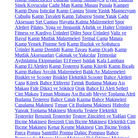
Sinek Kovucular
Çadır Matı
Kamp Masası
Pusula
Kampet
Kamp Duşu
Isıtıcılar
Kamp Çantası
Şişme Yastık
Magnezyum
Çubuğu
Kamp Tuvaleti
Kamp Taburesi
Şişme Yatak
Çadır
Aksesuarı
Sırt Çantası
Hayatta Kalma Malzemeleri
Spor
Aletleri
Pilates, Yoga ve Jimnastik
Ağırlık ve Halter Ürünleri
Fitness ve Kardiyo Ürünleri
Diğer Spor Ürünleri
Valiz ve
Bavul
Kamp Mutfak Malzemeleri
Termal Çanta
Matara
Kamp Yemek Pişirme Seti
Kamp Buzluk ve Soğutucu
Ürünler
Kamp Demliği
Kamp Tavası
Kamp Ocağı
Kamp
Mutfak Aksesuarları
Çakmak ve Yakıcılar
Termoslar
Aydınlatma Ekipmanları
El Feneri
Işıldak
Kafa Lambası
Kamp El Aletleri
Kamp Testeresi
Kamp Küreği
Kamp Bıçağı
Kamp Baltası
Avcılık Malzemeleri
Balık Av Malzemeleri
Bisiklet ve Scooter
Bisiklet
Elektrikli Scooter
Bahçe Aletleri
Çapa
Kürek
Bahçe Eldiveni
Tırmık
Budama Makası
Aşı
Makası
Fide Dikici ve Sökücü
Orak
Bahçe El Aleti Setleri
Çim Makası
Tırpan Misinası
Aşı Bıçağı
Meyve Toplama Aleti
Budama Testeresi
Bahçe Çatalı
Kazma
Bahçe Makineleri
Çapalama Makinesi
Tırpan
Çit Budama Makinesi
Hidrofor
Yaprak Toplama Makinesi
Motorlu Testere
Elektrikli
Testereler
Benzinli Testereler
Testere Zincirleri ve Yağları
Çim
Biçme Makinesi
Benzinli Çim Biçme Makinesi
Elektrikli Çim
Biçme Makinesi
Kenar Kesme Makinesi
Çim Biçme Yedek
Parça
Pompa
Santrifüj Pompa
Dalgıç Pompası
Bahçe