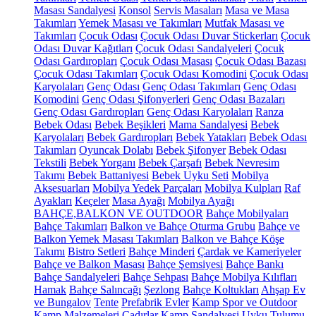
Masası Sandalyesi
Konsol
Servis Masaları
Masa ve Masa
Takımları
Yemek Masası ve Takımları
Mutfak Masası ve
Takımları
Çocuk Odası
Çocuk Odası Duvar Stickerları
Çocuk
Odası Duvar Kağıtları
Çocuk Odası Sandalyeleri
Çocuk
Odası Gardıropları
Çocuk Odası Masası
Çocuk Odası Bazası
Çocuk Odası Takımları
Çocuk Odası Komodini
Çocuk Odası
Karyolaları
Genç Odası
Genç Odası Takımları
Genç Odası
Komodini
Genç Odası Şifonyerleri
Genç Odası Bazaları
Genç Odası Gardıropları
Genç Odası Karyolaları
Ranza
Bebek Odası
Bebek Beşikleri
Mama Sandalyesi
Bebek
Karyolaları
Bebek Gardıropları
Bebek Yatakları
Bebek Odası
Takımları
Oyuncak Dolabı
Bebek Şifonyer
Bebek Odası
Tekstili
Bebek Yorganı
Bebek Çarşafı
Bebek Nevresim
Takımı
Bebek Battaniyesi
Bebek Uyku Seti
Mobilya
Aksesuarları
Mobilya Yedek Parçaları
Mobilya Kulpları
Raf
Ayakları
Keçeler
Masa Ayağı
Mobilya Ayağı
BAHÇE,BALKON VE OUTDOOR
Bahçe Mobilyaları
Bahçe Takımları
Balkon ve Bahçe Oturma Grubu
Bahçe ve
Balkon Yemek Masası Takımları
Balkon ve Bahçe Köşe
Takımı
Bistro Setleri
Bahçe Minderi
Çardak ve Kameriyeler
Bahçe ve Balkon Masası
Bahçe Şemsiyesi
Bahçe Bankı
Bahçe Sandalyeleri
Bahçe Sehpası
Bahçe Mobilya Kılıfları
Hamak
Bahçe Salıncağı
Şezlong
Bahçe Koltukları
Ahşap Ev
ve Bungalov
Tente
Prefabrik Evler
Kamp Spor ve Outdoor
Kamp Malzemeleri
Çadırlar
Kamp Sandalyesi
Uyku Tulumu