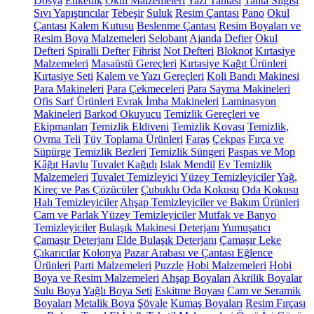
Dosya
Etiketlik
Okul Malzemeleri
Yazı Tahtası
Tahta Silgisi
Sıvı Yapıştırıcılar
Tebeşir
Suluk
Resim Çantası
Pano
Okul
Çantası
Kalem Kutusu
Beslenme Çantası
Resim Boyaları ve
Resim Boya Malzemeleri
Selobant
Ajanda
Defter
Okul
Defteri
Spiralli Defter
Fihrist
Not Defteri
Bloknot
Kırtasiye
Malzemeleri
Masaüstü Gereçleri
Kırtasiye Kağıt Ürünleri
Kırtasiye Seti
Kalem ve Yazı Gereçleri
Koli Bandı Makinesi
Para Makineleri
Para Çekmeceleri
Para Sayma Makineleri
Ofis Sarf Ürünleri
Evrak İmha Makineleri
Laminasyon
Makineleri
Barkod Okuyucu
Temizlik Gereçleri ve
Ekipmanları
Temizlik Eldiveni
Temizlik Kovası
Temizlik,
Ovma Teli
Tüy Toplama Ürünleri
Faraş
Çekpas
Fırça ve
Süpürge
Temizlik Bezleri
Temizlik Süngeri
Paspas ve Mop
Kâğıt Havlu
Tuvalet Kağıdı
Islak Mendil
Ev Temizlik
Malzemeleri
Tuvalet Temizleyici
Yüzey Temizleyiciler
Yağ,
Kireç ve Pas Çözücüler
Çubuklu Oda Kokusu
Oda Kokusu
Halı Temizleyiciler
Ahşap Temizleyiciler ve Bakım Ürünleri
Cam ve Parlak Yüzey Temizleyiciler
Mutfak ve Banyo
Temizleyiciler
Bulaşık Makinesi Deterjanı
Yumuşatıcı
Çamaşır Deterjanı
Elde Bulaşık Deterjanı
Çamaşır Leke
Çıkarıcılar
Kolonya
Pazar Arabası ve Çantası
Eğlence
Ürünleri
Parti Malzemeleri
Puzzle
Hobi Malzemeleri
Hobi
Boya ve Resim Malzemeleri
Ahşap Boyaları
Akrilik Boyalar
Sulu Boya
Yağlı Boya Seti
Eskitme Boyası
Cam ve Seramik
Boyaları
Metalik Boya
Şövale
Kumaş Boyaları
Resim Fırçası