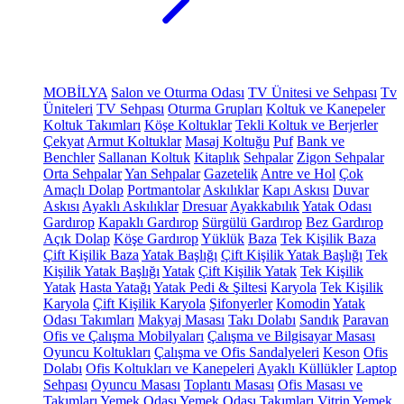
MOBİLYA
Salon ve Oturma Odası
TV Ünitesi ve Sehpası
Tv
Üniteleri
TV Sehpası
Oturma Grupları
Koltuk ve Kanepeler
Koltuk Takımları
Köşe Koltuklar
Tekli Koltuk ve Berjerler
Çekyat
Armut Koltuklar
Masaj Koltuğu
Puf
Bank ve
Benchler
Sallanan Koltuk
Kitaplık
Sehpalar
Zigon Sehpalar
Orta Sehpalar
Yan Sehpalar
Gazetelik
Antre ve Hol
Çok
Amaçlı Dolap
Portmantolar
Askılıklar
Kapı Askısı
Duvar
Askısı
Ayaklı Askılıklar
Dresuar
Ayakkabılık
Yatak Odası
Gardırop
Kapaklı Gardırop
Sürgülü Gardırop
Bez Gardırop
Açık Dolap
Köşe Gardırop
Yüklük
Baza
Tek Kişilik Baza
Çift Kişilik Baza
Yatak Başlığı
Çift Kişilik Yatak Başlığı
Tek
Kişilik Yatak Başlığı
Yatak
Çift Kişilik Yatak
Tek Kişilik
Yatak
Hasta Yatağı
Yatak Pedi & Şiltesi
Karyola
Tek Kişilik
Karyola
Çift Kişilik Karyola
Şifonyerler
Komodin
Yatak
Odası Takımları
Makyaj Masası
Takı Dolabı
Sandık
Paravan
Ofis ve Çalışma Mobilyaları
Çalışma ve Bilgisayar Masası
Oyuncu Koltukları
Çalışma ve Ofis Sandalyeleri
Keson
Ofis
Dolabı
Ofis Koltukları ve Kanepeleri
Ayaklı Küllükler
Laptop
Sehpası
Oyuncu Masası
Toplantı Masası
Ofis Masası ve
Takımları
Yemek Odası
Yemek Odası Takımları
Vitrin
Yemek