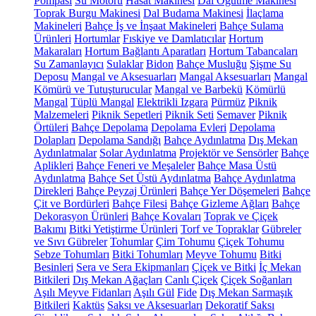
Pompası
Su Motoru
Hasat Makinesi
Dal Öğütme Makinesi
Toprak Burgu Makinesi
Dal Budama Makinesi
İlaçlama
Makineleri
Bahçe İş ve İnşaat Makineleri
Bahçe Sulama
Ürünleri
Hortumlar
Fıskiye ve Damlatıcılar
Hortum
Makaraları
Hortum Bağlantı Aparatları
Hortum Tabancaları
Su Zamanlayıcı
Sulaklar
Bidon
Bahçe Musluğu
Şişme Su
Deposu
Mangal ve Aksesuarları
Mangal Aksesuarları
Mangal
Kömürü ve Tutuşturucular
Mangal ve Barbekü
Kömürlü
Mangal
Tüplü Mangal
Elektrikli Izgara
Pürmüz
Piknik
Malzemeleri
Piknik Sepetleri
Piknik Seti
Semaver
Piknik
Örtüleri
Bahçe Depolama
Depolama Evleri
Depolama
Dolapları
Depolama Sandığı
Bahçe Aydınlatma
Dış Mekan
Aydınlatmalar
Solar Aydınlatma
Projektör ve Sensörler
Bahçe
Aplikleri
Bahçe Feneri ve Meşaleler
Bahçe Masa Üstü
Aydınlatma
Bahçe Set Üstü Aydınlatma
Bahçe Aydınlatma
Direkleri
Bahçe Peyzaj Ürünleri
Bahçe Yer Döşemeleri
Bahçe
Çit ve Bordürleri
Bahçe Filesi
Bahçe Gizleme Ağları
Bahçe
Dekorasyon Ürünleri
Bahçe Kovaları
Toprak ve Çiçek
Bakımı
Bitki Yetiştirme Ürünleri
Torf ve Topraklar
Gübreler
ve Sıvı Gübreler
Tohumlar
Çim Tohumu
Çiçek Tohumu
Sebze Tohumları
Bitki Tohumları
Meyve Tohumu
Bitki
Besinleri
Sera ve Sera Ekipmanları
Çiçek ve Bitki
İç Mekan
Bitkileri
Dış Mekan Ağaçları
Canlı Çiçek
Çiçek Soğanları
Aşılı Meyve Fidanları
Aşılı Gül
Fide
Dış Mekan Sarmaşık
Bitkileri
Kaktüs
Saksı ve Aksesuarları
Dekoratif Saksı