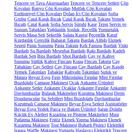
Tencere ve Tava Aksesuarları
Tencere ve Tencere Setleri
Çöp
Kovaları
Banyo Çöp Kovaları
Mutfak Çöp Kovaları
Endüstriyel Çöp Kovaları
Dolap İçi Çöp Kovaları
Sofra
Grubu
Çatal,Kaşık,Bıçak
Çatal Kaşık Bıçak Takımı
Yemek
Bıçağı
Çatal
Kaşık
Sofra Servis
Sürahi
Kase
Tepsi
Servis ve
Sunum Tabakları
Yağdanlık
Sosluk, Reçellik
Yumurtalık
Servis Maşa Seti
Şekerlik
Salata Kasesi
Peçetelik
Karaf
Kürdanlık
Çerezlik
Baharat Takımı
Bardak Altlığı
Ekmek
Sepeti
Pasta Sunumu
Pasta Takımı
Kek Fanusu
Bardak
Viski
Bardağı
Su Bardağı
Meşrubat Bardağı
Rakı Bardağı
Kadeh
Bardak Seti
Bira Bardağı
Shot Bardağı
Çay ve Kahve
Sunumu
Sütlük
Kahve Fincanı
Kupa
Fincan Takımı
Çay
Tabakları
Çay Setleri
Çay Fincanı
Çay Bardağı
Çay Kaşığı
Yemek Takımları
Tabaklar
Kahvaltı Takımları
Suluk ve
Matara
Beyaz Eşya
Fırın
Mikrodalga Fırınlar
Mini Fırınlar
Buzdolabı
Çamaşır Makinesi
Ocak
Ankastre Ürünleri
Ankastre Setler
Ankastre Ocaklar
Ankastre Fırınlar
Ankastre
Davlumbazlar
Bulaşık Makineleri
Kurutma Makinesi
Derin
Dondurucular
Su Sebilleri
Mini Buzdolabı
Davlumbazlar
Kurutmalı Çamaşır Makinesi
Beyaz Eşya Setleri
Aspiratörler
Beyaz Eşya Yedek Parça ve Bakım Ürünleri
Şarap Dolabı
Küçük Ev Aletleri
Kızartma ve Pişirme Makineleri
Mısır
Patlatma Makinesi
Fritöz
Ekmek Yapma Makinesi
Ekmek
Kızartma Makinesi
Tost Makinesi
Buharlı Pişirici
Elektrikli
Izgara
Waffle Makinesi
Yumurta Haşlayıcı
Elektrikli Tencere