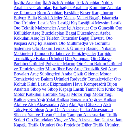
İngiliz Anahtarı
İki Ağızlı Anahtar
Tork Anahtarı
Yıldız
Anahtar ve Takımları
Kurbağcık Anahtarı
Kombine Anahtar
ve Takımları
Boru Anahtarı
Keskiler
Keser
Kargaburun
Balyoz
Balta
Kesici Aletler
Makas
Maket Bıçağı
Iskarpela
Oto Ürünleri
Lastik
Yaz Lastiği
Kış Lastiği
4 Mevsim Lastik
Oto Teknik Malzemeler
Araç İçi Aksesuar
Oto Güneşlik
Oto
Küllükler
Araç Buzdolapları
Bagaj Düzenleyici
Araba
Kokuları
Araç İçi Telefon Tutucular
Bagaj Havuzu
Oto
Paspası
Araç İçi Kamera
Oto Multimedya ve Görüntü
Sistemleri
Oto Bakım Temizlik Ürünleri
Basınçlı Yıkama
Makineleri
Tampon Parlatıcı ve Temizleyiciler
Torpido
Temizlik ve Bakım Ürünleri
Oto Şampuan
Oto Cila ve
Parlatıcı Ürünleri
Polyester Macun
Oto Cam Bakım Ürünleri
ve Temizleyiciler
Mikrofiber Bez
Araç Temizlik Seti
Araç
Boyaları
Araç Süpürgeleri
Araba Çizik Giderici
Motor
Temizleyici ve Bakım Ürünleri
Radyatör Temizleyiciler
Oto
Koltuk Kılıfı
Lastik Ekipmanları
Hava Kompresörü
Bijon
Anahtarı
Sibop ve Sibop Kapağı
Lastik Tamir Kiti
Kriko
Yağ
Motor Katkıları
Hidrolik Yağlar
Motor Yağı
Motor Yağı
Katkısı
Gres Yağı
Yakıt Katkısı
Şanzıman Yağı ve Katkısı
Akü ve Akü Aksesuarları
Akü
Akü Şarj Cihazları
Akü
Takviye Kablosu
Araç Dış Aksesuar
Plaka Aksesuarları
Silecek
Yan ve Tavan Çıtaları
Tampon Aksesuarları
Trafik
Setleri
Oto Brandaları
Vinç ve Vinç Aksesuarları
Jant ve Jant
Kapağı
Trafik Ürünleri
Oto Projektör
Diğer Trafik Ürünleri