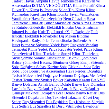
Trafosu
Havuz Ampulü
Havuz Termometresi
Karavan ve
Aksesuarları
ISITMA VE SOĞUTMA
Klima
Portatif Klima
Duvar Tipi Klima
Isı Pompası
Salon Tipi Klima
Klima
Kumandası
Kaset Tipi Klima
Kombi
Tavan Vantilatörleri
Vantilatörler
Hava Temizleyiciler
Nem Cihazları
Hava
Temizleme Cihazları
Buhar Makineleri
Nem Alma Cihazları
ve Rutubet Gidericiler
Elektrikli Isıtıcılar
Quartz Isıtıcılar
Infrared Isıtıcılar
Kule Tipi Isıtıcılar
Yağlı Radyatör
Fanlı
Isıtıcılar
Elektrikli Radyatörler
Dış Mekan Isıtıcılar
Havlupanlar
Radyatörler
Termosifonlar
Şofbenler
Ani Su
Isıtıcı
Isıtma ve Soğutma Yedek Parça
Radyatör Vanaları
Termostat
Klima Yedek Parça
Radyatör Yedek Parça
Klima
Temizleyicisi
Klima Temizleme Spreyi
Klima Temizleme
Sıvısı
Şömine
Şömine Aksesuarları
Elektrikli Şömineler
Bahçe Şömineleri
Bacasız Şömineler
Güneş Enerji Sistemleri
Soba
Doğalgaz Sobası
Kuzine Soba
Elektrikli Soba
Pelet
Soba
Soba Borusu ve Aksesuarları
Hava Perdesi
Doğalgaz
Tesisat Malzemeleri
Doğalgaz Hortumu
Doğalgaz Menfezleri
Tesisat Temizleme Sıvıları
Boyler
Kalorifer Kazanı
BANYO
Banyo Dolapları
Aynalı Banyo Dolabı
Banyo Boy Dolapları
Lavabolu Banyo Dolapları
Çok Amaçlı Banyo Dolapları
Çamaşır Makinesi Dolapları
Ecza Dolabı
Banyo Rafları
Duş
Sistemleri
Duşakabin
Duş Tekneleri
Jakuziler
Küvet
Duş
Setleri
Duş Sistemleri
Duş Başlıkları
Duş Kolonları
Sürgülü
Duş Setleri
Duş Spiralleri
El Duşu
Vitrifiyeler
Lavabolar