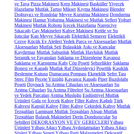
ve Tava
Pizza Makinesi
Krep Makinesi
Basküller
Yiyecek
Hazırlama
Mutfak Tartısı
Mikser
Kıyma Makinesi
Blender
Doğrayıcı ve Rondolar
Meyve Kurutma Makinesi
Dondurma
Makinesi
Hamur Yoğurma Makinesi ve Mutfak Şefleri
Yoğurt
Makinesi
Mutfak Robotu
İçecek Hazırlama
Narenciye
Sıkacağı
Çay Makineleri
Kahve Makinesi
Kettle ve Su
Isıtıcılar
Katı Meyve Sıkacağı
Elektrikli Semaver
Elektrikli
Cezve
Küçük Ev Aletleri Yedek Parça ve Aksesuarları
Mutfak
Aksesuarları
Mutfak Seti
Bulaşıklık
Askı ve Kancalar
Kaydırmaz
Mutfak Sabunluk
Mutfak Havluluk
Mutfak
Seramik ve Fayansları
Saklama ve Düzenleme
Kavanoz
Saklama ve Karıştırma Kabı
Çöp Poşeti
Sebzelikler
Saklama
Bonesi ve Kapağı
Mutfak Raf Düzenleyici
Poşetlik
Kaşıklık
Beslenme Kutusu
Damacana Pompası
Ekmeklik
Sefer Tası
Streç Film
Peçete Yüzüğü
Kavanoz Kapağı
Pipet
Buzdolabı
Poşeti
Doypack
Su Arıtma Cihazları ve Aksesuarları
Su
Arıtma Cihazları
Su Arıtma Filtreleri
Su Arıtma Aksesuarları
ve Yedek Parçaları
Arıtma Musluğu
Endüstriyel Mutfak
Ürünleri
Gıda ve İçecek
Kahve
Filtre Kahve Kağıdı
Türk
Kahvesi
Kapsül Kahve
Filtre Kahve
Çekirdek Kahve
Mutfak
Tezgahları
Laminant Mutfak Tezgahları
Ahşap Mutfak
Tezgahları
Bulaşık Makineleri
Derin Dondurucular
Su
Sebilleri
DEKORASYON VE EV GEREÇLERİ
Yılbaşı
Ürünleri
Yılbaşı Ağacı
Yılbaşı Aydınlatmaları
Yılbaşı Ağacı
Süsleri
Yılbaşı Sepeti
Yılbaşı Parti Malzemeleri
Dekoratif