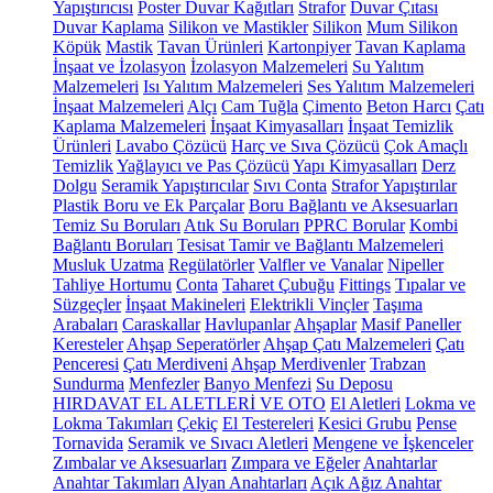
Yapıştırıcısı
Poster Duvar Kağıtları
Strafor
Duvar Çıtası
Duvar Kaplama
Silikon ve Mastikler
Silikon
Mum Silikon
Köpük
Mastik
Tavan Ürünleri
Kartonpiyer
Tavan Kaplama
İnşaat ve İzolasyon
İzolasyon Malzemeleri
Su Yalıtım
Malzemeleri
Isı Yalıtım Malzemeleri
Ses Yalıtım Malzemeleri
İnşaat Malzemeleri
Alçı
Cam Tuğla
Çimento
Beton Harcı
Çatı
Kaplama Malzemeleri
İnşaat Kimyasalları
İnşaat Temizlik
Ürünleri
Lavabo Çözücü
Harç ve Sıva Çözücü
Çok Amaçlı
Temizlik
Yağlayıcı ve Pas Çözücü
Yapı Kimyasalları
Derz
Dolgu
Seramik Yapıştırıcılar
Sıvı Conta
Strafor Yapıştırılar
Plastik Boru ve Ek Parçalar
Boru Bağlantı ve Aksesuarları
Temiz Su Boruları
Atık Su Boruları
PPRC Borular
Kombi
Bağlantı Boruları
Tesisat Tamir ve Bağlantı Malzemeleri
Musluk Uzatma
Regülatörler
Valfler ve Vanalar
Nipeller
Tahliye Hortumu
Conta
Taharet Çubuğu
Fittings
Tıpalar ve
Süzgeçler
İnşaat Makineleri
Elektrikli Vinçler
Taşıma
Arabaları
Caraskallar
Havlupanlar
Ahşaplar
Masif Paneller
Keresteler
Ahşap Seperatörler
Ahşap Çatı Malzemeleri
Çatı
Penceresi
Çatı Merdiveni
Ahşap Merdivenler
Trabzan
Sundurma
Menfezler
Banyo Menfezi
Su Deposu
HIRDAVAT EL ALETLERİ VE OTO
El Aletleri
Lokma ve
Lokma Takımları
Çekiç
El Testereleri
Kesici Grubu
Pense
Tornavida
Seramik ve Sıvacı Aletleri
Mengene ve İşkenceler
Zımbalar ve Aksesuarları
Zımpara ve Eğeler
Anahtarlar
Anahtar Takımları
Alyan Anahtarları
Açık Ağız Anahtar