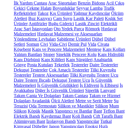
İlk Yardım Çantası
Araç Sigortaları
Benzin Bidonu
Acil Çıkış
Çekici
Çekme Halatı
Boyunluklar
Seyyar Lamba
Trafik
Reflektörleri
Takoz
Kış Ürünleri
Yağmur Kaydırıcılar
Ölçüm
Aletleri
Buz Kazıyıcı
Cam Suyu
Lastik Kar Paleti
Kışlık Set
Ürünler
Antifrizler
Buğu Giderici
Lastik Zinciri
Elektrikli
Araç Şarj İstasyonları
Oto Yedek Parça
Römork
Hırdavat
Malzemeleri
Hırdavat Malzemesi ve Aksesuarları
Yönlendirme Levhaları
Sabitleme Ürünleri
Dübel
Dübel
Setleri
Somun
Çivi
Vida-Çivi
Demir Pul
Vida
Civata
Köşebent
Kapı ve Pencere Malzemeleri
Menteşe
Kapı Kolları
Yalıtım Bantları
Stoper
Sineklik
Pencere Kolu
Kapı Hidroliği
Kapı Dürbünü
Kapı Kilitleri
Kapı Sürgüleri
Anahtarlık
Gönye
Posta Kutuları
Tekerlek
Testereler
Daire Testereler
Dekupaj Testereler
Çok Amaçlı Testereler
Tilki Kuyruğu
Testereler
Testere Aksesuarları
Tilki Kuyruğu Testere Ucu
Daire Testere Bıçağı
Dekupaj Testere Ucu
İş Güvenlik
Malzemeleri
İş Güvenlik Gözlükleri
İş Eldiveni
İş Elbisesi
İş
Ayakkabısı
Diğer İş Güvenlik Ürünleri
Siperlik
Lanyard
Takım Çanta Ve Dolapları
Takım Çantası
Takım ve Hizmet
Dolapları
Avadanlık
Ölçü Aletleri
Metre ve Şerit Metre
Su
Terazisi
Oda Termostatı
Silikon ve Mastikler
Silikon
Mum
Silikon
Köpük
Mastik
Yapıştırıcı ve Bantlar
Bant
Teflon Bant
Elektrik Bandı
Kaydırmaz Bant
Koli Bandı
Çift Taraflı Bant
Alüminyum Bant
İzolasyon Bandı
Yapıştırıcılar
Tutkal
Kimyasal Dübeller
Japon Yapıştırıcıları
Epoksi
Hızlı