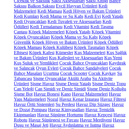
Çiçeklik ve Saksılık
Saksı Aksesuarları
Saksı Altlığı
Bahçe
Saksısı
Balkon Saksısı
Evcil Hayvan Ürünleri
Kedi
Malzemeleri
Kedi Maması
Kedi Hijyen ve Bakım Ürünleri
Kedi Kumları
Kedi Mama ve Su Kabı
Kedi Evi
Kedi Yatağı
Kedi Oyuncakları
Kedi Tuvaleti ve Aksesuarları
Kedi
Ödülleri
Kedi Tırmalaması
Kedi Vitamini
Kedi Taşıma
Çantası
Köpek Malzemeleri
Köpek Yatağı
Köpek Vitamini
Köpek Oyuncakları
Köpek Mama ve Su Kabı
Köpek
Güvenlik
Köpek Hijyen ve Bakım Ürünleri
Köpek Ödülleri
Köpek Maması
Köpek Kulübesi
Köpek Tasmaları
Köpek
Elbisesi
Köpek Kafesi
Kümesler
Kuş Malzemeleri
Kuş Sağlık
ve Bakım Ürünleri
Kuş Kafesleri ve Aksesuarları
Kuş Yemi
Kuş Suluk ve Yemlikleri
Çocuk Bahçe Oyuncakları
Kaydırak
ve Salıncak
Oyun Evleri
Çocuk Bahçe Sandalyeleri
Çocuk
Bahçe Masaları
Uçurtma
Çocuk Scooter
Çocuk Kaykay
Su
Tabancası
Şişme Oyuncaklar
Akülü Araba
Su Aktivite
Ürünleri
Şişme Havuz
Şişme Deniz Yatağı
Şişme Deniz Topu
Can Yeleği
Can Simidi ve Deniz Simidi
Şişme Deniz Kolluğu
Şişme Bot
Havuz Bonesi
Kano
Havuz Malzemeleri
Havuz
Yapı Malzemeleri
Nozul
Havuz Kenar Izgarası
Havuz Filtresi
Havuz Örtü Sistemleri
Su Perdesi
Havuz Dip Süzgeç
Havuz
ve Dozaj Pompası
Havuz Kimyasalları
Havuz Temizlik
Ekipmanları
Havuz Süpürge Hortumu
Havuz Kepçesi
Havuz
Robotu
Havuz Süpürgesi ve Fırçası
Havuz Merdiveni
Havuz
Duşu ve Masaj Jeti
Havuz Aydınlatma ve Isıtma
Havuz