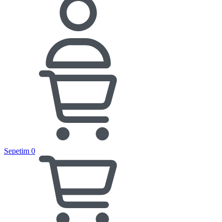
Sepetim
0