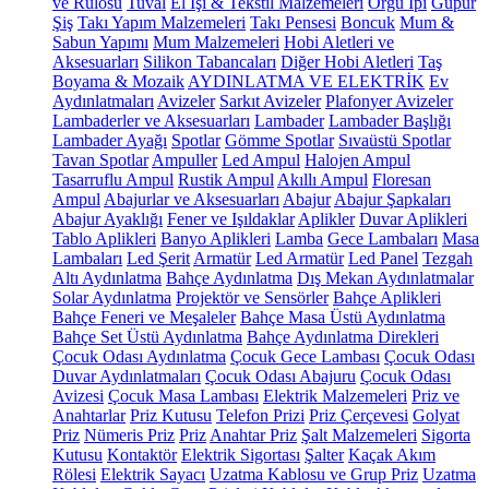
ve Rulosu
Tuval
El İşi & Tekstil Malzemeleri
Örgü İpi
Güpür
Şiş
Takı Yapım Malzemeleri
Takı Pensesi
Boncuk
Mum &
Sabun Yapımı
Mum Malzemeleri
Hobi Aletleri ve
Aksesuarları
Silikon Tabancaları
Diğer Hobi Aletleri
Taş
Boyama & Mozaik
AYDINLATMA VE ELEKTRİK
Ev
Aydınlatmaları
Avizeler
Sarkıt Avizeler
Plafonyer Avizeler
Lambaderler ve Aksesuarları
Lambader
Lambader Başlığı
Lambader Ayağı
Spotlar
Gömme Spotlar
Sıvaüstü Spotlar
Tavan Spotlar
Ampuller
Led Ampul
Halojen Ampul
Tasarruflu Ampul
Rustik Ampul
Akıllı Ampul
Floresan
Ampul
Abajurlar ve Aksesuarları
Abajur
Abajur Şapkaları
Abajur Ayaklığı
Fener ve Işıldaklar
Aplikler
Duvar Aplikleri
Tablo Aplikleri
Banyo Aplikleri
Lamba
Gece Lambaları
Masa
Lambaları
Led Şerit
Armatür
Led Armatür
Led Panel
Tezgah
Altı Aydınlatma
Bahçe Aydınlatma
Dış Mekan Aydınlatmalar
Solar Aydınlatma
Projektör ve Sensörler
Bahçe Aplikleri
Bahçe Feneri ve Meşaleler
Bahçe Masa Üstü Aydınlatma
Bahçe Set Üstü Aydınlatma
Bahçe Aydınlatma Direkleri
Çocuk Odası Aydınlatma
Çocuk Gece Lambası
Çocuk Odası
Duvar Aydınlatmaları
Çocuk Odası Abajuru
Çocuk Odası
Avizesi
Çocuk Masa Lambası
Elektrik Malzemeleri
Priz ve
Anahtarlar
Priz Kutusu
Telefon Prizi
Priz Çerçevesi
Golyat
Priz
Nümeris Priz
Priz
Anahtar Priz
Şalt Malzemeleri
Sigorta
Kutusu
Kontaktör
Elektrik Sigortası
Şalter
Kaçak Akım
Rölesi
Elektrik Sayacı
Uzatma Kablosu ve Grup Priz
Uzatma