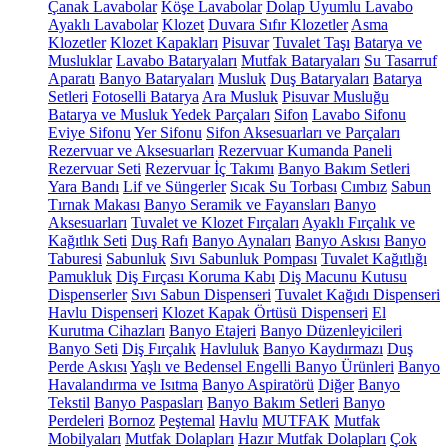
Çanak Lavabolar
Köşe Lavabolar
Dolap Uyumlu Lavabo
Ayaklı Lavabolar
Klozet
Duvara Sıfır Klozetler
Asma
Klozetler
Klozet Kapakları
Pisuvar
Tuvalet Taşı
Batarya ve
Musluklar
Lavabo Bataryaları
Mutfak Bataryaları
Su Tasarruf
Aparatı
Banyo Bataryaları
Musluk
Duş Bataryaları
Batarya
Setleri
Fotoselli Batarya
Ara Musluk
Pisuvar Musluğu
Batarya ve Musluk Yedek Parçaları
Sifon
Lavabo Sifonu
Eviye Sifonu
Yer Sifonu
Sifon Aksesuarları ve Parçaları
Rezervuar ve Aksesuarları
Rezervuar Kumanda Paneli
Rezervuar Seti
Rezervuar İç Takımı
Banyo Bakım Setleri
Yara Bandı
Lif ve Süngerler
Sıcak Su Torbası
Cımbız
Sabun
Tırnak Makası
Banyo Seramik ve Fayansları
Banyo
Aksesuarları
Tuvalet ve Klozet Fırçaları
Ayaklı Fırçalık ve
Kağıtlık Seti
Duş Rafı
Banyo Aynaları
Banyo Askısı
Banyo
Taburesi
Sabunluk
Sıvı Sabunluk Pompası
Tuvalet Kağıtlığı
Pamukluk
Diş Fırçası Koruma Kabı
Diş Macunu Kutusu
Dispenserler
Sıvı Sabun Dispenseri
Tuvalet Kağıdı Dispenseri
Havlu Dispenseri
Klozet Kapak Örtüsü Dispenseri
El
Kurutma Cihazları
Banyo Etajeri
Banyo Düzenleyicileri
Banyo Seti
Diş Fırçalık
Havluluk
Banyo Kaydırmazı
Duş
Perde Askısı
Yaşlı ve Bedensel Engelli Banyo Ürünleri
Banyo
Havalandırma ve Isıtma
Banyo Aspiratörü
Diğer
Banyo
Tekstil
Banyo Paspasları
Banyo Bakım Setleri
Banyo
Perdeleri
Bornoz
Peştemal
Havlu
MUTFAK
Mutfak
Mobilyaları
Mutfak Dolapları
Hazır Mutfak Dolapları
Çok