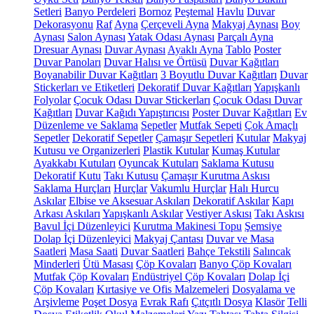
Setleri
Banyo Perdeleri
Bornoz
Peştemal
Havlu
Duvar
Dekorasyonu
Raf
Ayna
Çerçeveli Ayna
Makyaj Aynası
Boy
Aynası
Salon Aynası
Yatak Odası Aynası
Parçalı Ayna
Dresuar Aynası
Duvar Aynası
Ayaklı Ayna
Tablo
Poster
Duvar Panoları
Duvar Halısı ve Örtüsü
Duvar Kağıtları
Boyanabilir Duvar Kağıtları
3 Boyutlu Duvar Kağıtları
Duvar
Stickerları ve Etiketleri
Dekoratif Duvar Kağıtları
Yapışkanlı
Folyolar
Çocuk Odası Duvar Stickerları
Çocuk Odası Duvar
Kağıtları
Duvar Kağıdı Yapıştırıcısı
Poster Duvar Kağıtları
Ev
Düzenleme ve Saklama
Sepetler
Mutfak Sepeti
Çok Amaçlı
Sepetler
Dekoratif Sepetler
Çamaşır Sepetleri
Kutular
Makyaj
Kutusu ve Organizerleri
Plastik Kutular
Kumaş Kutular
Ayakkabı Kutuları
Oyuncak Kutuları
Saklama Kutusu
Dekoratif Kutu
Takı Kutusu
Çamaşır Kurutma Askısı
Saklama Hurçları
Hurçlar
Vakumlu Hurçlar
Halı Hurcu
Askılar
Elbise ve Aksesuar Askıları
Dekoratif Askılar
Kapı
Arkası Askıları
Yapışkanlı Askılar
Vestiyer Askısı
Takı Askısı
Bavul İçi Düzenleyici
Kurutma Makinesi Topu
Şemsiye
Dolap İçi Düzenleyici
Makyaj Çantası
Duvar ve Masa
Saatleri
Masa Saati
Duvar Saatleri
Bahçe Tekstili
Salıncak
Minderleri
Ütü Masası
Çöp Kovaları
Banyo Çöp Kovaları
Mutfak Çöp Kovaları
Endüstriyel Çöp Kovaları
Dolap İçi
Çöp Kovaları
Kırtasiye ve Ofis Malzemeleri
Dosyalama ve
Arşivleme
Poşet Dosya
Evrak Rafı
Çıtçıtlı Dosya
Klasör
Telli