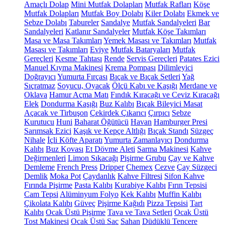
Amaçlı Dolap
Mini Mutfak Dolapları
Mutfak Rafları
Köşe
Mutfak Dolapları
Mutfak Boy Dolabı
Kiler Dolabı
Ekmek ve
Sebze Dolabı
Tabureler
Sandalye
Mutfak Sandalyeleri
Bar
Sandalyeleri
Katlanır Sandalyeler
Mutfak Köşe Takımları
Masa ve Masa Takımları
Yemek Masası ve Takımları
Mutfak
Masası ve Takımları
Eviye
Mutfak Bataryaları
Mutfak
Gereçleri
Kesme Tahtası
Rende
Servis Gereçleri
Patates Ezici
Manuel Kıyma Makinesi
Krema Pompası
Dilimleyici
Doğrayıcı
Yumurta Fırçası
Bıçak ve Bıçak Setleri
Yağ
Sıçratmaz
Soyucu, Oyacak
Ölçü Kabı ve Kaşığı
Merdane ve
Oklava
Hamur Açma Matı
Fındık Kıracağı ve Ceviz Kıracağı
Elek
Dondurma Kaşığı
Buz Kalıbı
Bıçak Bileyici Masat
Açacak ve Tirbuşon
Çekirdek Çıkarıcı
Çırpıcı
Sebze
Kurutucu
Huni
Baharat Öğütücü
Havan
Hamburger Presi
Sarımsak Ezici
Kaşık ve Kepçe Altlığı
Bıçak Standı
Süzgeç
Nihale
İçli Köfte Aparatı
Yumurta Zamanlayıcı
Dondurma
Kalıbı
Buz Kovası
Et Dövme Aleti
Sarma Makinesi
Kahve
Değirmenleri
Limon Sıkacağı
Pişirme Grubu
Çay ve Kahve
Demleme
French Press
Dripper
Chemex
Cezve
Çay Süzgeci
Demlik
Moka Pot
Çaydanlık
Kahve Filtresi
Sifon Kahve
Fırında Pişirme
Pasta Kalıbı
Kurabiye Kalıbı
Fırın Tepsisi
Cam Tepsi
Alüminyum Folyo
Kek Kalıbı
Muffin Kalıbı
Çikolata Kalıbı
Güveç
Pişirme Kağıdı
Pizza Tepsisi
Tart
Kalıbı
Ocak Üstü Pişirme
Tava ve Tava Setleri
Ocak Üstü
Tost Makinesi
Ocak Üstü Sac
Sahan
Düdüklü Tencere