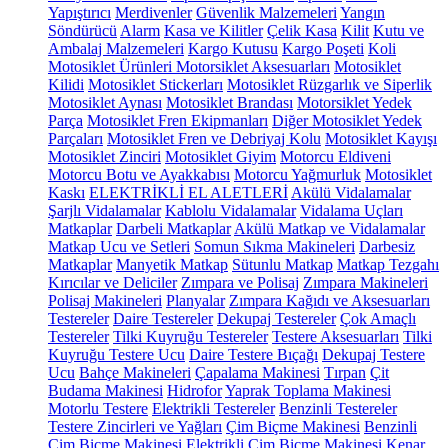
Yapıştırıcı
Merdivenler
Güvenlik Malzemeleri
Yangın
Söndürücü
Alarm
Kasa ve Kilitler
Çelik Kasa
Kilit
Kutu ve
Ambalaj Malzemeleri
Kargo Kutusu
Kargo Poşeti
Koli
Motosiklet Ürünleri
Motorsiklet Aksesuarları
Motosiklet
Kilidi
Motosiklet Stickerları
Motosiklet Rüzgarlık ve Siperlik
Motosiklet Aynası
Motosiklet Brandası
Motorsiklet Yedek
Parça
Motosiklet Fren Ekipmanları
Diğer Motosiklet Yedek
Parçaları
Motosiklet Fren ve Debriyaj Kolu
Motosiklet Kayışı
Motosiklet Zinciri
Motosiklet Giyim
Motorcu Eldiveni
Motorcu Botu ve Ayakkabısı
Motorcu Yağmurluk
Motosiklet
Kaskı
ELEKTRİKLİ EL ALETLERİ
Akülü Vidalamalar
Şarjlı Vidalamalar
Kablolu Vidalamalar
Vidalama Uçları
Matkaplar
Darbeli Matkaplar
Akülü Matkap ve Vidalamalar
Matkap Ucu ve Setleri
Somun Sıkma Makineleri
Darbesiz
Matkaplar
Manyetik Matkap
Sütunlu Matkap
Matkap Tezgahı
Kırıcılar ve Deliciler
Zımpara ve Polisaj
Zımpara Makineleri
Polisaj Makineleri
Planyalar
Zımpara Kağıdı ve Aksesuarları
Testereler
Daire Testereler
Dekupaj Testereler
Çok Amaçlı
Testereler
Tilki Kuyruğu Testereler
Testere Aksesuarları
Tilki
Kuyruğu Testere Ucu
Daire Testere Bıçağı
Dekupaj Testere
Ucu
Bahçe Makineleri
Çapalama Makinesi
Tırpan
Çit
Budama Makinesi
Hidrofor
Yaprak Toplama Makinesi
Motorlu Testere
Elektrikli Testereler
Benzinli Testereler
Testere Zincirleri ve Yağları
Çim Biçme Makinesi
Benzinli
Çim Biçme Makinesi
Elektrikli Çim Biçme Makinesi
Kenar