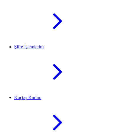
Şifre İşlemlerim
Koçtaş Kartım