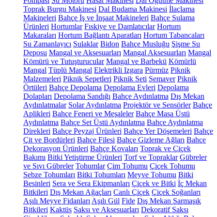
Pompası
Su Motoru
Hasat Makinesi
Dal Öğütme Makinesi
Toprak Burgu Makinesi
Dal Budama Makinesi
İlaçlama
Makineleri
Bahçe İş ve İnşaat Makineleri
Bahçe Sulama
Ürünleri
Hortumlar
Fıskiye ve Damlatıcılar
Hortum
Makaraları
Hortum Bağlantı Aparatları
Hortum Tabancaları
Su Zamanlayıcı
Sulaklar
Bidon
Bahçe Musluğu
Şişme Su
Deposu
Mangal ve Aksesuarları
Mangal Aksesuarları
Mangal
Kömürü ve Tutuşturucular
Mangal ve Barbekü
Kömürlü
Mangal
Tüplü Mangal
Elektrikli Izgara
Pürmüz
Piknik
Malzemeleri
Piknik Sepetleri
Piknik Seti
Semaver
Piknik
Örtüleri
Bahçe Depolama
Depolama Evleri
Depolama
Dolapları
Depolama Sandığı
Bahçe Aydınlatma
Dış Mekan
Aydınlatmalar
Solar Aydınlatma
Projektör ve Sensörler
Bahçe
Aplikleri
Bahçe Feneri ve Meşaleler
Bahçe Masa Üstü
Aydınlatma
Bahçe Set Üstü Aydınlatma
Bahçe Aydınlatma
Direkleri
Bahçe Peyzaj Ürünleri
Bahçe Yer Döşemeleri
Bahçe
Çit ve Bordürleri
Bahçe Filesi
Bahçe Gizleme Ağları
Bahçe
Dekorasyon Ürünleri
Bahçe Kovaları
Toprak ve Çiçek
Bakımı
Bitki Yetiştirme Ürünleri
Torf ve Topraklar
Gübreler
ve Sıvı Gübreler
Tohumlar
Çim Tohumu
Çiçek Tohumu
Sebze Tohumları
Bitki Tohumları
Meyve Tohumu
Bitki
Besinleri
Sera ve Sera Ekipmanları
Çiçek ve Bitki
İç Mekan
Bitkileri
Dış Mekan Ağaçları
Canlı Çiçek
Çiçek Soğanları
Aşılı Meyve Fidanları
Aşılı Gül
Fide
Dış Mekan Sarmaşık
Bitkileri
Kaktüs
Saksı ve Aksesuarları
Dekoratif Saksı