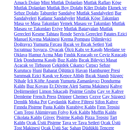
Amaçlı Dolap
Mini Mutfak Dolapları
Mutfak Rafları
Köşe
Mutfak Dolapları
Mutfak Boy Dolabı
Kiler Dolabı
Ekmek ve
Sebze Dolabı
Tabureler
Sandalye
Mutfak Sandalyeleri
Bar
Sandalyeleri
Katlanır Sandalyeler
Mutfak Köşe Takımları
Masa ve Masa Takımları
Yemek Masası ve Takımları
Mutfak
Masası ve Takımları
Eviye
Mutfak Bataryaları
Mutfak
Gereçleri
Kesme Tahtası
Rende
Servis Gereçleri
Patates Ezici
Manuel Kıyma Makinesi
Krema Pompası
Dilimleyici
Doğrayıcı
Yumurta Fırçası
Bıçak ve Bıçak Setleri
Yağ
Sıçratmaz
Soyucu, Oyacak
Ölçü Kabı ve Kaşığı
Merdane ve
Oklava
Hamur Açma Matı
Fındık Kıracağı ve Ceviz Kıracağı
Elek
Dondurma Kaşığı
Buz Kalıbı
Bıçak Bileyici Masat
Açacak ve Tirbuşon
Çekirdek Çıkarıcı
Çırpıcı
Sebze
Kurutucu
Huni
Baharat Öğütücü
Havan
Hamburger Presi
Sarımsak Ezici
Kaşık ve Kepçe Altlığı
Bıçak Standı
Süzgeç
Nihale
İçli Köfte Aparatı
Yumurta Zamanlayıcı
Dondurma
Kalıbı
Buz Kovası
Et Dövme Aleti
Sarma Makinesi
Kahve
Değirmenleri
Limon Sıkacağı
Pişirme Grubu
Çay ve Kahve
Demleme
French Press
Dripper
Chemex
Cezve
Çay Süzgeci
Demlik
Moka Pot
Çaydanlık
Kahve Filtresi
Sifon Kahve
Fırında Pişirme
Pasta Kalıbı
Kurabiye Kalıbı
Fırın Tepsisi
Cam Tepsi
Alüminyum Folyo
Kek Kalıbı
Muffin Kalıbı
Çikolata Kalıbı
Güveç
Pişirme Kağıdı
Pizza Tepsisi
Tart
Kalıbı
Ocak Üstü Pişirme
Tava ve Tava Setleri
Ocak Üstü
Tost Makinesi
Ocak Üstü Sac
Sahan
Düdüklü Tencere