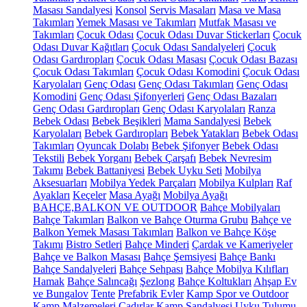
Masası Sandalyesi
Konsol
Servis Masaları
Masa ve Masa
Takımları
Yemek Masası ve Takımları
Mutfak Masası ve
Takımları
Çocuk Odası
Çocuk Odası Duvar Stickerları
Çocuk
Odası Duvar Kağıtları
Çocuk Odası Sandalyeleri
Çocuk
Odası Gardıropları
Çocuk Odası Masası
Çocuk Odası Bazası
Çocuk Odası Takımları
Çocuk Odası Komodini
Çocuk Odası
Karyolaları
Genç Odası
Genç Odası Takımları
Genç Odası
Komodini
Genç Odası Şifonyerleri
Genç Odası Bazaları
Genç Odası Gardıropları
Genç Odası Karyolaları
Ranza
Bebek Odası
Bebek Beşikleri
Mama Sandalyesi
Bebek
Karyolaları
Bebek Gardıropları
Bebek Yatakları
Bebek Odası
Takımları
Oyuncak Dolabı
Bebek Şifonyer
Bebek Odası
Tekstili
Bebek Yorganı
Bebek Çarşafı
Bebek Nevresim
Takımı
Bebek Battaniyesi
Bebek Uyku Seti
Mobilya
Aksesuarları
Mobilya Yedek Parçaları
Mobilya Kulpları
Raf
Ayakları
Keçeler
Masa Ayağı
Mobilya Ayağı
BAHÇE,BALKON VE OUTDOOR
Bahçe Mobilyaları
Bahçe Takımları
Balkon ve Bahçe Oturma Grubu
Bahçe ve
Balkon Yemek Masası Takımları
Balkon ve Bahçe Köşe
Takımı
Bistro Setleri
Bahçe Minderi
Çardak ve Kameriyeler
Bahçe ve Balkon Masası
Bahçe Şemsiyesi
Bahçe Bankı
Bahçe Sandalyeleri
Bahçe Sehpası
Bahçe Mobilya Kılıfları
Hamak
Bahçe Salıncağı
Şezlong
Bahçe Koltukları
Ahşap Ev
ve Bungalov
Tente
Prefabrik Evler
Kamp Spor ve Outdoor
Kamp Malzemeleri
Çadırlar
Kamp Sandalyesi
Uyku Tulumu