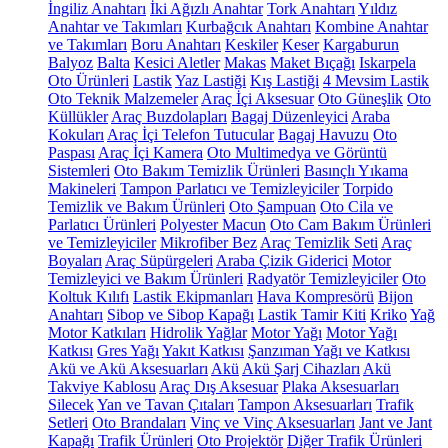
İngiliz Anahtarı
İki Ağızlı Anahtar
Tork Anahtarı
Yıldız
Anahtar ve Takımları
Kurbağcık Anahtarı
Kombine Anahtar
ve Takımları
Boru Anahtarı
Keskiler
Keser
Kargaburun
Balyoz
Balta
Kesici Aletler
Makas
Maket Bıçağı
Iskarpela
Oto Ürünleri
Lastik
Yaz Lastiği
Kış Lastiği
4 Mevsim Lastik
Oto Teknik Malzemeler
Araç İçi Aksesuar
Oto Güneşlik
Oto
Küllükler
Araç Buzdolapları
Bagaj Düzenleyici
Araba
Kokuları
Araç İçi Telefon Tutucular
Bagaj Havuzu
Oto
Paspası
Araç İçi Kamera
Oto Multimedya ve Görüntü
Sistemleri
Oto Bakım Temizlik Ürünleri
Basınçlı Yıkama
Makineleri
Tampon Parlatıcı ve Temizleyiciler
Torpido
Temizlik ve Bakım Ürünleri
Oto Şampuan
Oto Cila ve
Parlatıcı Ürünleri
Polyester Macun
Oto Cam Bakım Ürünleri
ve Temizleyiciler
Mikrofiber Bez
Araç Temizlik Seti
Araç
Boyaları
Araç Süpürgeleri
Araba Çizik Giderici
Motor
Temizleyici ve Bakım Ürünleri
Radyatör Temizleyiciler
Oto
Koltuk Kılıfı
Lastik Ekipmanları
Hava Kompresörü
Bijon
Anahtarı
Sibop ve Sibop Kapağı
Lastik Tamir Kiti
Kriko
Yağ
Motor Katkıları
Hidrolik Yağlar
Motor Yağı
Motor Yağı
Katkısı
Gres Yağı
Yakıt Katkısı
Şanzıman Yağı ve Katkısı
Akü ve Akü Aksesuarları
Akü
Akü Şarj Cihazları
Akü
Takviye Kablosu
Araç Dış Aksesuar
Plaka Aksesuarları
Silecek
Yan ve Tavan Çıtaları
Tampon Aksesuarları
Trafik
Setleri
Oto Brandaları
Vinç ve Vinç Aksesuarları
Jant ve Jant
Kapağı
Trafik Ürünleri
Oto Projektör
Diğer Trafik Ürünleri