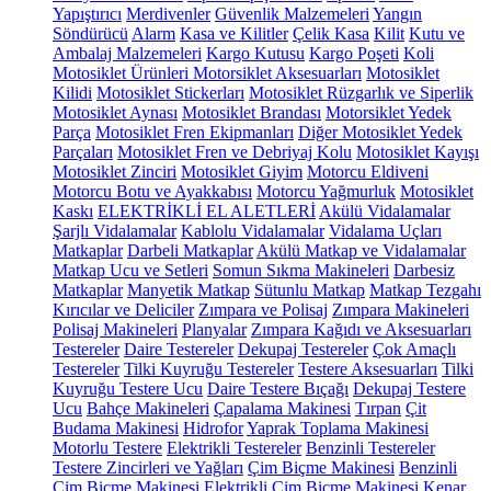
Yapıştırıcı
Merdivenler
Güvenlik Malzemeleri
Yangın
Söndürücü
Alarm
Kasa ve Kilitler
Çelik Kasa
Kilit
Kutu ve
Ambalaj Malzemeleri
Kargo Kutusu
Kargo Poşeti
Koli
Motosiklet Ürünleri
Motorsiklet Aksesuarları
Motosiklet
Kilidi
Motosiklet Stickerları
Motosiklet Rüzgarlık ve Siperlik
Motosiklet Aynası
Motosiklet Brandası
Motorsiklet Yedek
Parça
Motosiklet Fren Ekipmanları
Diğer Motosiklet Yedek
Parçaları
Motosiklet Fren ve Debriyaj Kolu
Motosiklet Kayışı
Motosiklet Zinciri
Motosiklet Giyim
Motorcu Eldiveni
Motorcu Botu ve Ayakkabısı
Motorcu Yağmurluk
Motosiklet
Kaskı
ELEKTRİKLİ EL ALETLERİ
Akülü Vidalamalar
Şarjlı Vidalamalar
Kablolu Vidalamalar
Vidalama Uçları
Matkaplar
Darbeli Matkaplar
Akülü Matkap ve Vidalamalar
Matkap Ucu ve Setleri
Somun Sıkma Makineleri
Darbesiz
Matkaplar
Manyetik Matkap
Sütunlu Matkap
Matkap Tezgahı
Kırıcılar ve Deliciler
Zımpara ve Polisaj
Zımpara Makineleri
Polisaj Makineleri
Planyalar
Zımpara Kağıdı ve Aksesuarları
Testereler
Daire Testereler
Dekupaj Testereler
Çok Amaçlı
Testereler
Tilki Kuyruğu Testereler
Testere Aksesuarları
Tilki
Kuyruğu Testere Ucu
Daire Testere Bıçağı
Dekupaj Testere
Ucu
Bahçe Makineleri
Çapalama Makinesi
Tırpan
Çit
Budama Makinesi
Hidrofor
Yaprak Toplama Makinesi
Motorlu Testere
Elektrikli Testereler
Benzinli Testereler
Testere Zincirleri ve Yağları
Çim Biçme Makinesi
Benzinli
Çim Biçme Makinesi
Elektrikli Çim Biçme Makinesi
Kenar