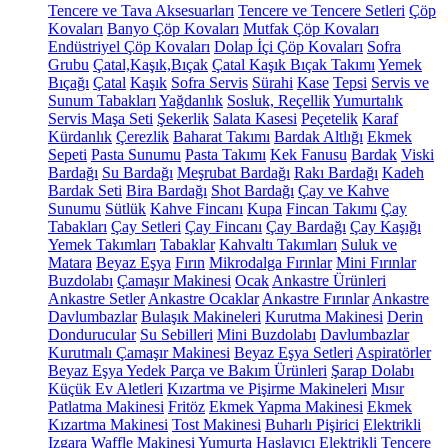
Tencere ve Tava Aksesuarları
Tencere ve Tencere Setleri
Çöp
Kovaları
Banyo Çöp Kovaları
Mutfak Çöp Kovaları
Endüstriyel Çöp Kovaları
Dolap İçi Çöp Kovaları
Sofra
Grubu
Çatal,Kaşık,Bıçak
Çatal Kaşık Bıçak Takımı
Yemek
Bıçağı
Çatal
Kaşık
Sofra Servis
Sürahi
Kase
Tepsi
Servis ve
Sunum Tabakları
Yağdanlık
Sosluk, Reçellik
Yumurtalık
Servis Maşa Seti
Şekerlik
Salata Kasesi
Peçetelik
Karaf
Kürdanlık
Çerezlik
Baharat Takımı
Bardak Altlığı
Ekmek
Sepeti
Pasta Sunumu
Pasta Takımı
Kek Fanusu
Bardak
Viski
Bardağı
Su Bardağı
Meşrubat Bardağı
Rakı Bardağı
Kadeh
Bardak Seti
Bira Bardağı
Shot Bardağı
Çay ve Kahve
Sunumu
Sütlük
Kahve Fincanı
Kupa
Fincan Takımı
Çay
Tabakları
Çay Setleri
Çay Fincanı
Çay Bardağı
Çay Kaşığı
Yemek Takımları
Tabaklar
Kahvaltı Takımları
Suluk ve
Matara
Beyaz Eşya
Fırın
Mikrodalga Fırınlar
Mini Fırınlar
Buzdolabı
Çamaşır Makinesi
Ocak
Ankastre Ürünleri
Ankastre Setler
Ankastre Ocaklar
Ankastre Fırınlar
Ankastre
Davlumbazlar
Bulaşık Makineleri
Kurutma Makinesi
Derin
Dondurucular
Su Sebilleri
Mini Buzdolabı
Davlumbazlar
Kurutmalı Çamaşır Makinesi
Beyaz Eşya Setleri
Aspiratörler
Beyaz Eşya Yedek Parça ve Bakım Ürünleri
Şarap Dolabı
Küçük Ev Aletleri
Kızartma ve Pişirme Makineleri
Mısır
Patlatma Makinesi
Fritöz
Ekmek Yapma Makinesi
Ekmek
Kızartma Makinesi
Tost Makinesi
Buharlı Pişirici
Elektrikli
Izgara
Waffle Makinesi
Yumurta Haşlayıcı
Elektrikli Tencere