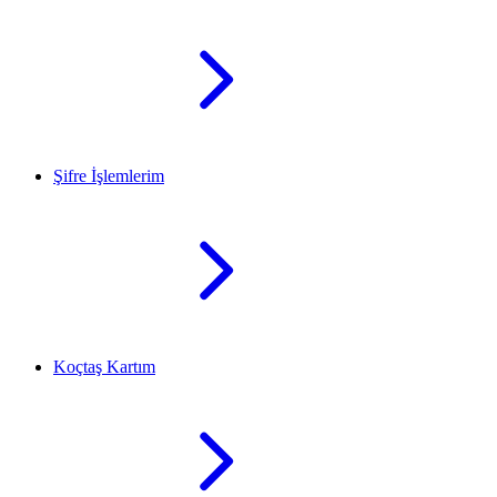
Şifre İşlemlerim
Koçtaş Kartım