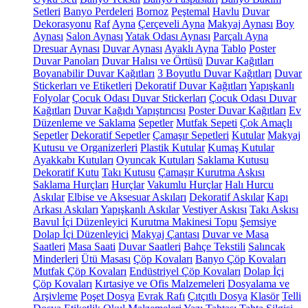
Setleri
Banyo Perdeleri
Bornoz
Peştemal
Havlu
Duvar
Dekorasyonu
Raf
Ayna
Çerçeveli Ayna
Makyaj Aynası
Boy
Aynası
Salon Aynası
Yatak Odası Aynası
Parçalı Ayna
Dresuar Aynası
Duvar Aynası
Ayaklı Ayna
Tablo
Poster
Duvar Panoları
Duvar Halısı ve Örtüsü
Duvar Kağıtları
Boyanabilir Duvar Kağıtları
3 Boyutlu Duvar Kağıtları
Duvar
Stickerları ve Etiketleri
Dekoratif Duvar Kağıtları
Yapışkanlı
Folyolar
Çocuk Odası Duvar Stickerları
Çocuk Odası Duvar
Kağıtları
Duvar Kağıdı Yapıştırıcısı
Poster Duvar Kağıtları
Ev
Düzenleme ve Saklama
Sepetler
Mutfak Sepeti
Çok Amaçlı
Sepetler
Dekoratif Sepetler
Çamaşır Sepetleri
Kutular
Makyaj
Kutusu ve Organizerleri
Plastik Kutular
Kumaş Kutular
Ayakkabı Kutuları
Oyuncak Kutuları
Saklama Kutusu
Dekoratif Kutu
Takı Kutusu
Çamaşır Kurutma Askısı
Saklama Hurçları
Hurçlar
Vakumlu Hurçlar
Halı Hurcu
Askılar
Elbise ve Aksesuar Askıları
Dekoratif Askılar
Kapı
Arkası Askıları
Yapışkanlı Askılar
Vestiyer Askısı
Takı Askısı
Bavul İçi Düzenleyici
Kurutma Makinesi Topu
Şemsiye
Dolap İçi Düzenleyici
Makyaj Çantası
Duvar ve Masa
Saatleri
Masa Saati
Duvar Saatleri
Bahçe Tekstili
Salıncak
Minderleri
Ütü Masası
Çöp Kovaları
Banyo Çöp Kovaları
Mutfak Çöp Kovaları
Endüstriyel Çöp Kovaları
Dolap İçi
Çöp Kovaları
Kırtasiye ve Ofis Malzemeleri
Dosyalama ve
Arşivleme
Poşet Dosya
Evrak Rafı
Çıtçıtlı Dosya
Klasör
Telli