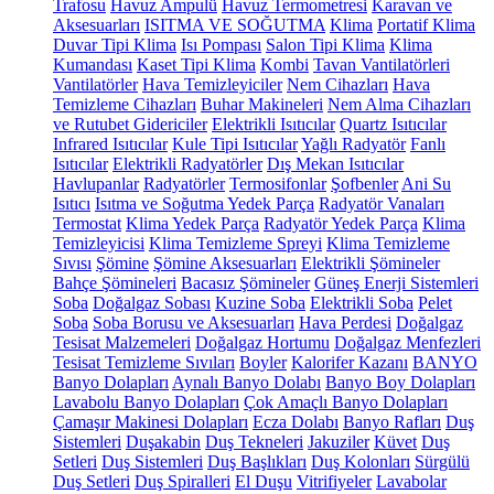
Trafosu
Havuz Ampulü
Havuz Termometresi
Karavan ve
Aksesuarları
ISITMA VE SOĞUTMA
Klima
Portatif Klima
Duvar Tipi Klima
Isı Pompası
Salon Tipi Klima
Klima
Kumandası
Kaset Tipi Klima
Kombi
Tavan Vantilatörleri
Vantilatörler
Hava Temizleyiciler
Nem Cihazları
Hava
Temizleme Cihazları
Buhar Makineleri
Nem Alma Cihazları
ve Rutubet Gidericiler
Elektrikli Isıtıcılar
Quartz Isıtıcılar
Infrared Isıtıcılar
Kule Tipi Isıtıcılar
Yağlı Radyatör
Fanlı
Isıtıcılar
Elektrikli Radyatörler
Dış Mekan Isıtıcılar
Havlupanlar
Radyatörler
Termosifonlar
Şofbenler
Ani Su
Isıtıcı
Isıtma ve Soğutma Yedek Parça
Radyatör Vanaları
Termostat
Klima Yedek Parça
Radyatör Yedek Parça
Klima
Temizleyicisi
Klima Temizleme Spreyi
Klima Temizleme
Sıvısı
Şömine
Şömine Aksesuarları
Elektrikli Şömineler
Bahçe Şömineleri
Bacasız Şömineler
Güneş Enerji Sistemleri
Soba
Doğalgaz Sobası
Kuzine Soba
Elektrikli Soba
Pelet
Soba
Soba Borusu ve Aksesuarları
Hava Perdesi
Doğalgaz
Tesisat Malzemeleri
Doğalgaz Hortumu
Doğalgaz Menfezleri
Tesisat Temizleme Sıvıları
Boyler
Kalorifer Kazanı
BANYO
Banyo Dolapları
Aynalı Banyo Dolabı
Banyo Boy Dolapları
Lavabolu Banyo Dolapları
Çok Amaçlı Banyo Dolapları
Çamaşır Makinesi Dolapları
Ecza Dolabı
Banyo Rafları
Duş
Sistemleri
Duşakabin
Duş Tekneleri
Jakuziler
Küvet
Duş
Setleri
Duş Sistemleri
Duş Başlıkları
Duş Kolonları
Sürgülü
Duş Setleri
Duş Spiralleri
El Duşu
Vitrifiyeler
Lavabolar