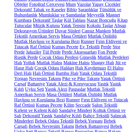
Objeler
Fotoğraf Çerçevesi
Mum
Vazolar
Yapay Çiçekler
Dekoratif Tabak ve Kaseler
Biblo
Şaraplıklar
Tütsülük ve
Buhurdanlık
Mumluklar ve Şamdanlar
Meyvelik
Magnet
Kumbara
Dekoratif Taşlar
Kül Tablası
Nazar Boncuğu
Kitap
Tutucular
Müzik Kutusu
Yatak Tepsisi
Kokulu Taşlar
Ahşap
Dekorasyon Ürünleri
Duvar Süsleri
Cansız Manken
Mutfak
Tekstili
Amerikan Servis
Masa Örtüleri
Mutfak Önlüğü
Mutfak Havlusu ve Kurulama Bezi
Runner
Fırın Eldiveni ve
Tutacak
Raf Örtüsü
Kumaş Peçete
Ev Tekstili
Perde
Stor
Perde
Jaluziler
Tül Perde
Perde Aksesuarları
Fon Perde
Rustik Perde
Çocuk Odası Perdesi
Güneşlik
Mutfak Perdeleri
Halı
Yolluk
Mutfak Halısı
Makine Halısı
Shaggy Halı
Jüt ve
Hasır Halı
Çocuk Odası Halıları
Halı Kaydırmazı
El Halısı
Deri Halı
Halı Örtüsü
Bambu Halı
Yatak Odası Tekstili
Yorgan
Nevresim Takımı
Pike ve Pike Takımı
Yatak Örtüsü
Çarşaf
Battaniye
Yatak Alezi & Koruyucusu
Yastık
Yastık
Kılıfı
Uyku Seti
Yastık Alezi
Paspaslar
Mutfak Tekstili
Amerikan Servis
Masa Örtüleri
Mutfak Önlüğü
Mutfak
Havlusu ve Kurulama Bezi
Runner
Fırın Eldiveni ve Tutacak
Raf Örtüsü
Kumaş Peçete
Kilim
Seccade
Salon Tekstili
Kırlent ve Kırlent Kılıfı
Sandalye Minderi
Koltuk Örtüsü ve
Şalı
Dekoratif Yastık
Sandalye Kılıfı
Bahçe Tekstili
Salıncak
Minderleri
Bebek Odası Tekstili
Bebek Yorganı
Bebek
Çarşafı
Bebek Nevresim Takımı
Bebek Battaniyesi
Bebek
Uyku Seti
Banyo Tekstil
Banyo Paspasları
Banyo Bakım