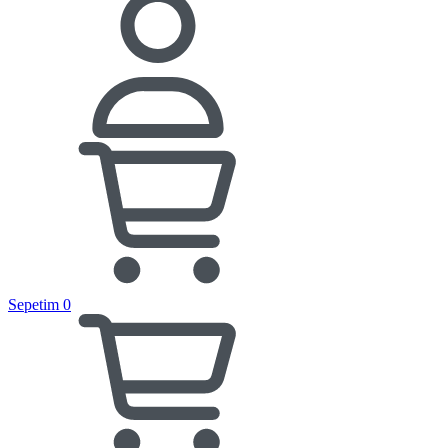
Sepetim
0