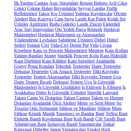
İlk Yardım Çantası
Araç Sigortaları
Benzin Bidonu
Acil Çıkış
Çekici
Çekme Halatı
Boyunluklar
Seyyar Lamba
Trafik
Reflektörleri
Takoz
Kış Ürünleri
Yağmur Kaydırıcılar
Ölçüm
Aletleri
Buz Kazıyıcı
Cam Suyu
Lastik Kar Paleti
Kışlık Set
Ürünler
Antifrizler
Buğu Giderici
Lastik Zinciri
Elektrikli
Araç Şarj İstasyonları
Oto Yedek Parça
Römork
Hırdavat
Malzemeleri
Hırdavat Malzemesi ve Aksesuarları
Yönlendirme Levhaları
Sabitleme Ürünleri
Dübel
Dübel
Setleri
Somun
Çivi
Vida-Çivi
Demir Pul
Vida
Civata
Köşebent
Kapı ve Pencere Malzemeleri
Menteşe
Kapı Kolları
Yalıtım Bantları
Stoper
Sineklik
Pencere Kolu
Kapı Hidroliği
Kapı Dürbünü
Kapı Kilitleri
Kapı Sürgüleri
Anahtarlık
Gönye
Posta Kutuları
Tekerlek
Testereler
Daire Testereler
Dekupaj Testereler
Çok Amaçlı Testereler
Tilki Kuyruğu
Testereler
Testere Aksesuarları
Tilki Kuyruğu Testere Ucu
Daire Testere Bıçağı
Dekupaj Testere Ucu
İş Güvenlik
Malzemeleri
İş Güvenlik Gözlükleri
İş Eldiveni
İş Elbisesi
İş
Ayakkabısı
Diğer İş Güvenlik Ürünleri
Siperlik
Lanyard
Takım Çanta Ve Dolapları
Takım Çantası
Takım ve Hizmet
Dolapları
Avadanlık
Ölçü Aletleri
Metre ve Şerit Metre
Su
Terazisi
Oda Termostatı
Silikon ve Mastikler
Silikon
Mum
Silikon
Köpük
Mastik
Yapıştırıcı ve Bantlar
Bant
Teflon Bant
Elektrik Bandı
Kaydırmaz Bant
Koli Bandı
Çift Taraflı Bant
Alüminyum Bant
İzolasyon Bandı
Yapıştırıcılar
Tutkal
Kimyasal Dübeller
Japon Yapıştırıcıları
Epoksi
Hızlı