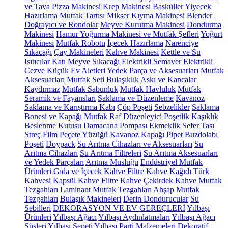
ve Tava
Pizza Makinesi
Krep Makinesi
Basküller
Yiyecek
Hazırlama
Mutfak Tartısı
Mikser
Kıyma Makinesi
Blender
Doğrayıcı ve Rondolar
Meyve Kurutma Makinesi
Dondurma
Makinesi
Hamur Yoğurma Makinesi ve Mutfak Şefleri
Yoğurt
Makinesi
Mutfak Robotu
İçecek Hazırlama
Narenciye
Sıkacağı
Çay Makineleri
Kahve Makinesi
Kettle ve Su
Isıtıcılar
Katı Meyve Sıkacağı
Elektrikli Semaver
Elektrikli
Cezve
Küçük Ev Aletleri Yedek Parça ve Aksesuarları
Mutfak
Aksesuarları
Mutfak Seti
Bulaşıklık
Askı ve Kancalar
Kaydırmaz
Mutfak Sabunluk
Mutfak Havluluk
Mutfak
Seramik ve Fayansları
Saklama ve Düzenleme
Kavanoz
Saklama ve Karıştırma Kabı
Çöp Poşeti
Sebzelikler
Saklama
Bonesi ve Kapağı
Mutfak Raf Düzenleyici
Poşetlik
Kaşıklık
Beslenme Kutusu
Damacana Pompası
Ekmeklik
Sefer Tası
Streç Film
Peçete Yüzüğü
Kavanoz Kapağı
Pipet
Buzdolabı
Poşeti
Doypack
Su Arıtma Cihazları ve Aksesuarları
Su
Arıtma Cihazları
Su Arıtma Filtreleri
Su Arıtma Aksesuarları
ve Yedek Parçaları
Arıtma Musluğu
Endüstriyel Mutfak
Ürünleri
Gıda ve İçecek
Kahve
Filtre Kahve Kağıdı
Türk
Kahvesi
Kapsül Kahve
Filtre Kahve
Çekirdek Kahve
Mutfak
Tezgahları
Laminant Mutfak Tezgahları
Ahşap Mutfak
Tezgahları
Bulaşık Makineleri
Derin Dondurucular
Su
Sebilleri
DEKORASYON VE EV GEREÇLERİ
Yılbaşı
Ürünleri
Yılbaşı Ağacı
Yılbaşı Aydınlatmaları
Yılbaşı Ağacı
Süsleri
Yılbaşı Sepeti
Yılbaşı Parti Malzemeleri
Dekoratif