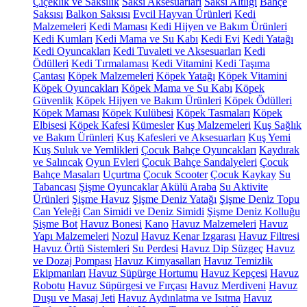
Çiçeklik ve Saksılık
Saksı Aksesuarları
Saksı Altlığı
Bahçe
Saksısı
Balkon Saksısı
Evcil Hayvan Ürünleri
Kedi
Malzemeleri
Kedi Maması
Kedi Hijyen ve Bakım Ürünleri
Kedi Kumları
Kedi Mama ve Su Kabı
Kedi Evi
Kedi Yatağı
Kedi Oyuncakları
Kedi Tuvaleti ve Aksesuarları
Kedi
Ödülleri
Kedi Tırmalaması
Kedi Vitamini
Kedi Taşıma
Çantası
Köpek Malzemeleri
Köpek Yatağı
Köpek Vitamini
Köpek Oyuncakları
Köpek Mama ve Su Kabı
Köpek
Güvenlik
Köpek Hijyen ve Bakım Ürünleri
Köpek Ödülleri
Köpek Maması
Köpek Kulübesi
Köpek Tasmaları
Köpek
Elbisesi
Köpek Kafesi
Kümesler
Kuş Malzemeleri
Kuş Sağlık
ve Bakım Ürünleri
Kuş Kafesleri ve Aksesuarları
Kuş Yemi
Kuş Suluk ve Yemlikleri
Çocuk Bahçe Oyuncakları
Kaydırak
ve Salıncak
Oyun Evleri
Çocuk Bahçe Sandalyeleri
Çocuk
Bahçe Masaları
Uçurtma
Çocuk Scooter
Çocuk Kaykay
Su
Tabancası
Şişme Oyuncaklar
Akülü Araba
Su Aktivite
Ürünleri
Şişme Havuz
Şişme Deniz Yatağı
Şişme Deniz Topu
Can Yeleği
Can Simidi ve Deniz Simidi
Şişme Deniz Kolluğu
Şişme Bot
Havuz Bonesi
Kano
Havuz Malzemeleri
Havuz
Yapı Malzemeleri
Nozul
Havuz Kenar Izgarası
Havuz Filtresi
Havuz Örtü Sistemleri
Su Perdesi
Havuz Dip Süzgeç
Havuz
ve Dozaj Pompası
Havuz Kimyasalları
Havuz Temizlik
Ekipmanları
Havuz Süpürge Hortumu
Havuz Kepçesi
Havuz
Robotu
Havuz Süpürgesi ve Fırçası
Havuz Merdiveni
Havuz
Duşu ve Masaj Jeti
Havuz Aydınlatma ve Isıtma
Havuz