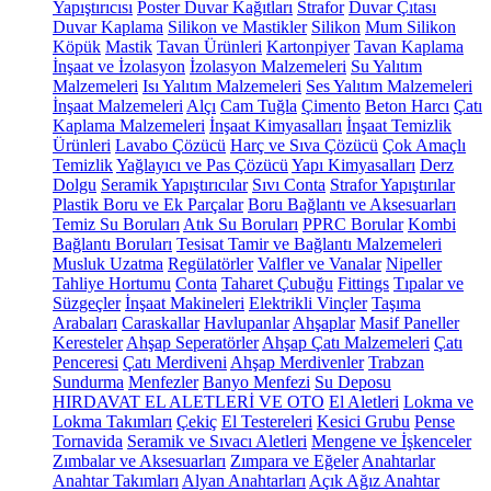
Yapıştırıcısı
Poster Duvar Kağıtları
Strafor
Duvar Çıtası
Duvar Kaplama
Silikon ve Mastikler
Silikon
Mum Silikon
Köpük
Mastik
Tavan Ürünleri
Kartonpiyer
Tavan Kaplama
İnşaat ve İzolasyon
İzolasyon Malzemeleri
Su Yalıtım
Malzemeleri
Isı Yalıtım Malzemeleri
Ses Yalıtım Malzemeleri
İnşaat Malzemeleri
Alçı
Cam Tuğla
Çimento
Beton Harcı
Çatı
Kaplama Malzemeleri
İnşaat Kimyasalları
İnşaat Temizlik
Ürünleri
Lavabo Çözücü
Harç ve Sıva Çözücü
Çok Amaçlı
Temizlik
Yağlayıcı ve Pas Çözücü
Yapı Kimyasalları
Derz
Dolgu
Seramik Yapıştırıcılar
Sıvı Conta
Strafor Yapıştırılar
Plastik Boru ve Ek Parçalar
Boru Bağlantı ve Aksesuarları
Temiz Su Boruları
Atık Su Boruları
PPRC Borular
Kombi
Bağlantı Boruları
Tesisat Tamir ve Bağlantı Malzemeleri
Musluk Uzatma
Regülatörler
Valfler ve Vanalar
Nipeller
Tahliye Hortumu
Conta
Taharet Çubuğu
Fittings
Tıpalar ve
Süzgeçler
İnşaat Makineleri
Elektrikli Vinçler
Taşıma
Arabaları
Caraskallar
Havlupanlar
Ahşaplar
Masif Paneller
Keresteler
Ahşap Seperatörler
Ahşap Çatı Malzemeleri
Çatı
Penceresi
Çatı Merdiveni
Ahşap Merdivenler
Trabzan
Sundurma
Menfezler
Banyo Menfezi
Su Deposu
HIRDAVAT EL ALETLERİ VE OTO
El Aletleri
Lokma ve
Lokma Takımları
Çekiç
El Testereleri
Kesici Grubu
Pense
Tornavida
Seramik ve Sıvacı Aletleri
Mengene ve İşkenceler
Zımbalar ve Aksesuarları
Zımpara ve Eğeler
Anahtarlar
Anahtar Takımları
Alyan Anahtarları
Açık Ağız Anahtar