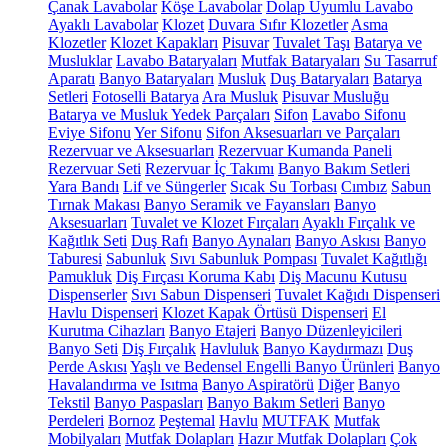
Çanak Lavabolar
Köşe Lavabolar
Dolap Uyumlu Lavabo
Ayaklı Lavabolar
Klozet
Duvara Sıfır Klozetler
Asma
Klozetler
Klozet Kapakları
Pisuvar
Tuvalet Taşı
Batarya ve
Musluklar
Lavabo Bataryaları
Mutfak Bataryaları
Su Tasarruf
Aparatı
Banyo Bataryaları
Musluk
Duş Bataryaları
Batarya
Setleri
Fotoselli Batarya
Ara Musluk
Pisuvar Musluğu
Batarya ve Musluk Yedek Parçaları
Sifon
Lavabo Sifonu
Eviye Sifonu
Yer Sifonu
Sifon Aksesuarları ve Parçaları
Rezervuar ve Aksesuarları
Rezervuar Kumanda Paneli
Rezervuar Seti
Rezervuar İç Takımı
Banyo Bakım Setleri
Yara Bandı
Lif ve Süngerler
Sıcak Su Torbası
Cımbız
Sabun
Tırnak Makası
Banyo Seramik ve Fayansları
Banyo
Aksesuarları
Tuvalet ve Klozet Fırçaları
Ayaklı Fırçalık ve
Kağıtlık Seti
Duş Rafı
Banyo Aynaları
Banyo Askısı
Banyo
Taburesi
Sabunluk
Sıvı Sabunluk Pompası
Tuvalet Kağıtlığı
Pamukluk
Diş Fırçası Koruma Kabı
Diş Macunu Kutusu
Dispenserler
Sıvı Sabun Dispenseri
Tuvalet Kağıdı Dispenseri
Havlu Dispenseri
Klozet Kapak Örtüsü Dispenseri
El
Kurutma Cihazları
Banyo Etajeri
Banyo Düzenleyicileri
Banyo Seti
Diş Fırçalık
Havluluk
Banyo Kaydırmazı
Duş
Perde Askısı
Yaşlı ve Bedensel Engelli Banyo Ürünleri
Banyo
Havalandırma ve Isıtma
Banyo Aspiratörü
Diğer
Banyo
Tekstil
Banyo Paspasları
Banyo Bakım Setleri
Banyo
Perdeleri
Bornoz
Peştemal
Havlu
MUTFAK
Mutfak
Mobilyaları
Mutfak Dolapları
Hazır Mutfak Dolapları
Çok