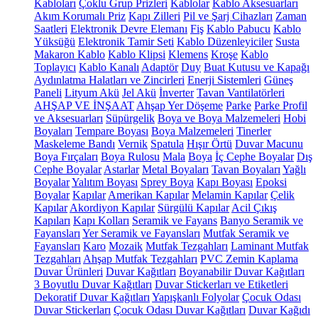
Kabloları
Çoklu Grup Prizleri
Kablolar
Kablo Aksesuarları
Akım Korumalı Priz
Kapı Zilleri
Pil ve Şarj Cihazları
Zaman
Saatleri
Elektronik Devre Elemanı
Fiş
Kablo Pabucu
Kablo
Yüksüğü
Elektronik Tamir Seti
Kablo Düzenleyiciler
Susta
Makaron Kablo
Kablo Klipsi
Klemens
Kroşe
Kablo
Toplayıcı
Kablo Kanalı
Adaptör
Duy
Buat Kutusu ve Kapağı
Aydınlatma Halatları ve Zincirleri
Enerji Sistemleri
Güneş
Paneli
Lityum Akü
Jel Akü
İnverter
Tavan Vantilatörleri
AHŞAP VE İNŞAAT
Ahşap Yer Döşeme
Parke
Parke Profil
ve Aksesuarları
Süpürgelik
Boya ve Boya Malzemeleri
Hobi
Boyaları
Tempare Boyası
Boya Malzemeleri
Tinerler
Maskeleme Bandı
Vernik
Spatula
Hışır Örtü
Duvar Macunu
Boya Fırçaları
Boya Rulosu
Mala
Boya
İç Cephe Boyalar
Dış
Cephe Boyalar
Astarlar
Metal Boyaları
Tavan Boyaları
Yağlı
Boyalar
Yalıtım Boyası
Sprey Boya
Kapı Boyası
Epoksi
Boyalar
Kapılar
Amerikan Kapılar
Melamin Kapılar
Çelik
Kapılar
Akordiyon Kapılar
Sürgülü Kapılar
Acil Çıkış
Kapıları
Kapı Kolları
Seramik ve Fayans
Banyo Seramik ve
Fayansları
Yer Seramik ve Fayansları
Mutfak Seramik ve
Fayansları
Karo
Mozaik
Mutfak Tezgahları
Laminant Mutfak
Tezgahları
Ahşap Mutfak Tezgahları
PVC Zemin Kaplama
Duvar Ürünleri
Duvar Kağıtları
Boyanabilir Duvar Kağıtları
3 Boyutlu Duvar Kağıtları
Duvar Stickerları ve Etiketleri
Dekoratif Duvar Kağıtları
Yapışkanlı Folyolar
Çocuk Odası
Duvar Stickerları
Çocuk Odası Duvar Kağıtları
Duvar Kağıdı