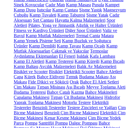
Sinek Kovucular
Çadır Matı
Kamp Masası
Pusula
Kampet
Kamp Duşu
Isıtıcılar
Kamp Çantası
Şişme Yastık
Magnezyum
Çubuğu
Kamp Tuvaleti
Kamp Taburesi
Şişme Yatak
Çadır
Aksesuarı
Sırt Çantası
Hayatta Kalma Malzemeleri
Spor
Aletleri
Pilates, Yoga ve Jimnastik
Ağırlık ve Halter Ürünleri
Fitness ve Kardiyo Ürünleri
Diğer Spor Ürünleri
Valiz ve
Bavul
Kamp Mutfak Malzemeleri
Termal Çanta
Matara
Kamp Yemek Pişirme Seti
Kamp Buzluk ve Soğutucu
Ürünler
Kamp Demliği
Kamp Tavası
Kamp Ocağı
Kamp
Mutfak Aksesuarları
Çakmak ve Yakıcılar
Termoslar
Aydınlatma Ekipmanları
El Feneri
Işıldak
Kafa Lambası
Kamp El Aletleri
Kamp Testeresi
Kamp Küreği
Kamp Bıçağı
Kamp Baltası
Avcılık Malzemeleri
Balık Av Malzemeleri
Bisiklet ve Scooter
Bisiklet
Elektrikli Scooter
Bahçe Aletleri
Çapa
Kürek
Bahçe Eldiveni
Tırmık
Budama Makası
Aşı
Makası
Fide Dikici ve Sökücü
Orak
Bahçe El Aleti Setleri
Çim Makası
Tırpan Misinası
Aşı Bıçağı
Meyve Toplama Aleti
Budama Testeresi
Bahçe Çatalı
Kazma
Bahçe Makineleri
Çapalama Makinesi
Tırpan
Çit Budama Makinesi
Hidrofor
Yaprak Toplama Makinesi
Motorlu Testere
Elektrikli
Testereler
Benzinli Testereler
Testere Zincirleri ve Yağları
Çim
Biçme Makinesi
Benzinli Çim Biçme Makinesi
Elektrikli Çim
Biçme Makinesi
Kenar Kesme Makinesi
Çim Biçme Yedek
Parça
Pompa
Santrifüj Pompa
Dalgıç Pompası
Bahçe