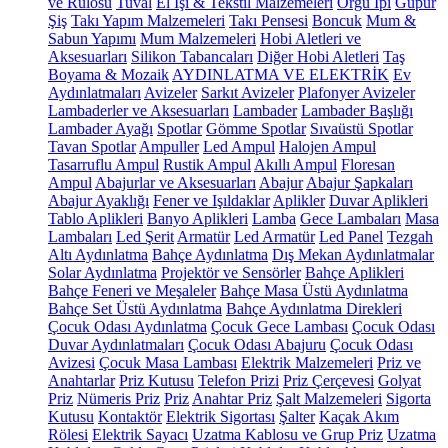
ve Rulosu
Tuval
El İşi & Tekstil Malzemeleri
Örgü İpi
Güpür
Şiş
Takı Yapım Malzemeleri
Takı Pensesi
Boncuk
Mum &
Sabun Yapımı
Mum Malzemeleri
Hobi Aletleri ve
Aksesuarları
Silikon Tabancaları
Diğer Hobi Aletleri
Taş
Boyama & Mozaik
AYDINLATMA VE ELEKTRİK
Ev
Aydınlatmaları
Avizeler
Sarkıt Avizeler
Plafonyer Avizeler
Lambaderler ve Aksesuarları
Lambader
Lambader Başlığı
Lambader Ayağı
Spotlar
Gömme Spotlar
Sıvaüstü Spotlar
Tavan Spotlar
Ampuller
Led Ampul
Halojen Ampul
Tasarruflu Ampul
Rustik Ampul
Akıllı Ampul
Floresan
Ampul
Abajurlar ve Aksesuarları
Abajur
Abajur Şapkaları
Abajur Ayaklığı
Fener ve Işıldaklar
Aplikler
Duvar Aplikleri
Tablo Aplikleri
Banyo Aplikleri
Lamba
Gece Lambaları
Masa
Lambaları
Led Şerit
Armatür
Led Armatür
Led Panel
Tezgah
Altı Aydınlatma
Bahçe Aydınlatma
Dış Mekan Aydınlatmalar
Solar Aydınlatma
Projektör ve Sensörler
Bahçe Aplikleri
Bahçe Feneri ve Meşaleler
Bahçe Masa Üstü Aydınlatma
Bahçe Set Üstü Aydınlatma
Bahçe Aydınlatma Direkleri
Çocuk Odası Aydınlatma
Çocuk Gece Lambası
Çocuk Odası
Duvar Aydınlatmaları
Çocuk Odası Abajuru
Çocuk Odası
Avizesi
Çocuk Masa Lambası
Elektrik Malzemeleri
Priz ve
Anahtarlar
Priz Kutusu
Telefon Prizi
Priz Çerçevesi
Golyat
Priz
Nümeris Priz
Priz
Anahtar Priz
Şalt Malzemeleri
Sigorta
Kutusu
Kontaktör
Elektrik Sigortası
Şalter
Kaçak Akım
Rölesi
Elektrik Sayacı
Uzatma Kablosu ve Grup Priz
Uzatma