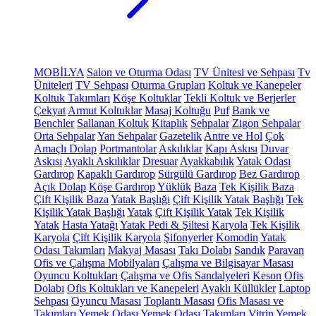
MOBİLYA
Salon ve Oturma Odası
TV Ünitesi ve Sehpası
Tv
Üniteleri
TV Sehpası
Oturma Grupları
Koltuk ve Kanepeler
Koltuk Takımları
Köşe Koltuklar
Tekli Koltuk ve Berjerler
Çekyat
Armut Koltuklar
Masaj Koltuğu
Puf
Bank ve
Benchler
Sallanan Koltuk
Kitaplık
Sehpalar
Zigon Sehpalar
Orta Sehpalar
Yan Sehpalar
Gazetelik
Antre ve Hol
Çok
Amaçlı Dolap
Portmantolar
Askılıklar
Kapı Askısı
Duvar
Askısı
Ayaklı Askılıklar
Dresuar
Ayakkabılık
Yatak Odası
Gardırop
Kapaklı Gardırop
Sürgülü Gardırop
Bez Gardırop
Açık Dolap
Köşe Gardırop
Yüklük
Baza
Tek Kişilik Baza
Çift Kişilik Baza
Yatak Başlığı
Çift Kişilik Yatak Başlığı
Tek
Kişilik Yatak Başlığı
Yatak
Çift Kişilik Yatak
Tek Kişilik
Yatak
Hasta Yatağı
Yatak Pedi & Şiltesi
Karyola
Tek Kişilik
Karyola
Çift Kişilik Karyola
Şifonyerler
Komodin
Yatak
Odası Takımları
Makyaj Masası
Takı Dolabı
Sandık
Paravan
Ofis ve Çalışma Mobilyaları
Çalışma ve Bilgisayar Masası
Oyuncu Koltukları
Çalışma ve Ofis Sandalyeleri
Keson
Ofis
Dolabı
Ofis Koltukları ve Kanepeleri
Ayaklı Küllükler
Laptop
Sehpası
Oyuncu Masası
Toplantı Masası
Ofis Masası ve
Takımları
Yemek Odası
Yemek Odası Takımları
Vitrin
Yemek