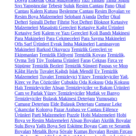
Dosya
Etiketlik
Okul Malzemeleri
Yazı Tahtası
Tahta Silgisi
Sıvı Yapıştırıcılar
Tebeşir
Suluk
Resim Çantası
Pano
Okul
Çantası
Kalem Kutusu
Beslenme Çantası
Resim Boyaları ve
Resim Boya Malzemeleri
Selobant
Ajanda
Defter
Okul
Defteri
Spiralli Defter
Fihrist
Not Defteri
Bloknot
Kırtasiye
Malzemeleri
Masaüstü Gereçleri
Kırtasiye Kağıt Ürünleri
Kırtasiye Seti
Kalem ve Yazı Gereçleri
Koli Bandı Makinesi
Para Makineleri
Para Çekmeceleri
Para Sayma Makineleri
Ofis Sarf Ürünleri
Evrak İmha Makineleri
Laminasyon
Makineleri
Barkod Okuyucu
Temizlik Gereçleri ve
Ekipmanları
Temizlik Eldiveni
Temizlik Kovası
Temizlik,
Ovma Teli
Tüy Toplama Ürünleri
Faraş
Çekpas
Fırça ve
Süpürge
Temizlik Bezleri
Temizlik Süngeri
Paspas ve Mop
Kâğıt Havlu
Tuvalet Kağıdı
Islak Mendil
Ev Temizlik
Malzemeleri
Tuvalet Temizleyici
Yüzey Temizleyiciler
Yağ,
Kireç ve Pas Çözücüler
Çubuklu Oda Kokusu
Oda Kokusu
Halı Temizleyiciler
Ahşap Temizleyiciler ve Bakım Ürünleri
Cam ve Parlak Yüzey Temizleyiciler
Mutfak ve Banyo
Temizleyiciler
Bulaşık Makinesi Deterjanı
Yumuşatıcı
Çamaşır Deterjanı
Elde Bulaşık Deterjanı
Çamaşır Leke
Çıkarıcılar
Kolonya
Pazar Arabası ve Çantası
Eğlence
Ürünleri
Parti Malzemeleri
Puzzle
Hobi Malzemeleri
Hobi
Boya ve Resim Malzemeleri
Ahşap Boyaları
Akrilik Boyalar
Sulu Boya
Yağlı Boya Seti
Eskitme Boyası
Cam ve Seramik
Boyaları
Metalik Boya
Şövale
Kumaş Boyaları
Resim Fırçası