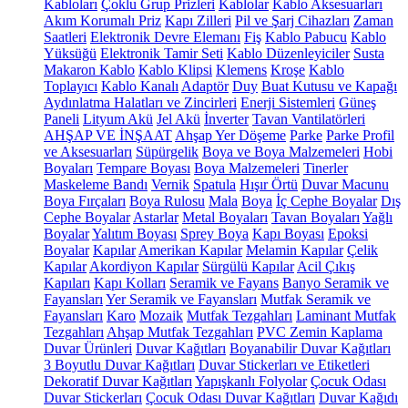
Kabloları
Çoklu Grup Prizleri
Kablolar
Kablo Aksesuarları
Akım Korumalı Priz
Kapı Zilleri
Pil ve Şarj Cihazları
Zaman
Saatleri
Elektronik Devre Elemanı
Fiş
Kablo Pabucu
Kablo
Yüksüğü
Elektronik Tamir Seti
Kablo Düzenleyiciler
Susta
Makaron Kablo
Kablo Klipsi
Klemens
Kroşe
Kablo
Toplayıcı
Kablo Kanalı
Adaptör
Duy
Buat Kutusu ve Kapağı
Aydınlatma Halatları ve Zincirleri
Enerji Sistemleri
Güneş
Paneli
Lityum Akü
Jel Akü
İnverter
Tavan Vantilatörleri
AHŞAP VE İNŞAAT
Ahşap Yer Döşeme
Parke
Parke Profil
ve Aksesuarları
Süpürgelik
Boya ve Boya Malzemeleri
Hobi
Boyaları
Tempare Boyası
Boya Malzemeleri
Tinerler
Maskeleme Bandı
Vernik
Spatula
Hışır Örtü
Duvar Macunu
Boya Fırçaları
Boya Rulosu
Mala
Boya
İç Cephe Boyalar
Dış
Cephe Boyalar
Astarlar
Metal Boyaları
Tavan Boyaları
Yağlı
Boyalar
Yalıtım Boyası
Sprey Boya
Kapı Boyası
Epoksi
Boyalar
Kapılar
Amerikan Kapılar
Melamin Kapılar
Çelik
Kapılar
Akordiyon Kapılar
Sürgülü Kapılar
Acil Çıkış
Kapıları
Kapı Kolları
Seramik ve Fayans
Banyo Seramik ve
Fayansları
Yer Seramik ve Fayansları
Mutfak Seramik ve
Fayansları
Karo
Mozaik
Mutfak Tezgahları
Laminant Mutfak
Tezgahları
Ahşap Mutfak Tezgahları
PVC Zemin Kaplama
Duvar Ürünleri
Duvar Kağıtları
Boyanabilir Duvar Kağıtları
3 Boyutlu Duvar Kağıtları
Duvar Stickerları ve Etiketleri
Dekoratif Duvar Kağıtları
Yapışkanlı Folyolar
Çocuk Odası
Duvar Stickerları
Çocuk Odası Duvar Kağıtları
Duvar Kağıdı