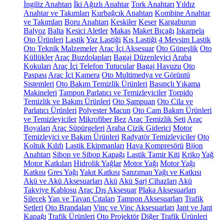
İngiliz Anahtarı
İki Ağızlı Anahtar
Tork Anahtarı
Yıldız
Anahtar ve Takımları
Kurbağcık Anahtarı
Kombine Anahtar
ve Takımları
Boru Anahtarı
Keskiler
Keser
Kargaburun
Balyoz
Balta
Kesici Aletler
Makas
Maket Bıçağı
Iskarpela
Oto Ürünleri
Lastik
Yaz Lastiği
Kış Lastiği
4 Mevsim Lastik
Oto Teknik Malzemeler
Araç İçi Aksesuar
Oto Güneşlik
Oto
Küllükler
Araç Buzdolapları
Bagaj Düzenleyici
Araba
Kokuları
Araç İçi Telefon Tutucular
Bagaj Havuzu
Oto
Paspası
Araç İçi Kamera
Oto Multimedya ve Görüntü
Sistemleri
Oto Bakım Temizlik Ürünleri
Basınçlı Yıkama
Makineleri
Tampon Parlatıcı ve Temizleyiciler
Torpido
Temizlik ve Bakım Ürünleri
Oto Şampuan
Oto Cila ve
Parlatıcı Ürünleri
Polyester Macun
Oto Cam Bakım Ürünleri
ve Temizleyiciler
Mikrofiber Bez
Araç Temizlik Seti
Araç
Boyaları
Araç Süpürgeleri
Araba Çizik Giderici
Motor
Temizleyici ve Bakım Ürünleri
Radyatör Temizleyiciler
Oto
Koltuk Kılıfı
Lastik Ekipmanları
Hava Kompresörü
Bijon
Anahtarı
Sibop ve Sibop Kapağı
Lastik Tamir Kiti
Kriko
Yağ
Motor Katkıları
Hidrolik Yağlar
Motor Yağı
Motor Yağı
Katkısı
Gres Yağı
Yakıt Katkısı
Şanzıman Yağı ve Katkısı
Akü ve Akü Aksesuarları
Akü
Akü Şarj Cihazları
Akü
Takviye Kablosu
Araç Dış Aksesuar
Plaka Aksesuarları
Silecek
Yan ve Tavan Çıtaları
Tampon Aksesuarları
Trafik
Setleri
Oto Brandaları
Vinç ve Vinç Aksesuarları
Jant ve Jant
Kapağı
Trafik Ürünleri
Oto Projektör
Diğer Trafik Ürünleri