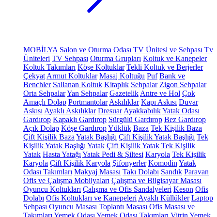
MOBİLYA
Salon ve Oturma Odası
TV Ünitesi ve Sehpası
Tv
Üniteleri
TV Sehpası
Oturma Grupları
Koltuk ve Kanepeler
Koltuk Takımları
Köşe Koltuklar
Tekli Koltuk ve Berjerler
Çekyat
Armut Koltuklar
Masaj Koltuğu
Puf
Bank ve
Benchler
Sallanan Koltuk
Kitaplık
Sehpalar
Zigon Sehpalar
Orta Sehpalar
Yan Sehpalar
Gazetelik
Antre ve Hol
Çok
Amaçlı Dolap
Portmantolar
Askılıklar
Kapı Askısı
Duvar
Askısı
Ayaklı Askılıklar
Dresuar
Ayakkabılık
Yatak Odası
Gardırop
Kapaklı Gardırop
Sürgülü Gardırop
Bez Gardırop
Açık Dolap
Köşe Gardırop
Yüklük
Baza
Tek Kişilik Baza
Çift Kişilik Baza
Yatak Başlığı
Çift Kişilik Yatak Başlığı
Tek
Kişilik Yatak Başlığı
Yatak
Çift Kişilik Yatak
Tek Kişilik
Yatak
Hasta Yatağı
Yatak Pedi & Şiltesi
Karyola
Tek Kişilik
Karyola
Çift Kişilik Karyola
Şifonyerler
Komodin
Yatak
Odası Takımları
Makyaj Masası
Takı Dolabı
Sandık
Paravan
Ofis ve Çalışma Mobilyaları
Çalışma ve Bilgisayar Masası
Oyuncu Koltukları
Çalışma ve Ofis Sandalyeleri
Keson
Ofis
Dolabı
Ofis Koltukları ve Kanepeleri
Ayaklı Küllükler
Laptop
Sehpası
Oyuncu Masası
Toplantı Masası
Ofis Masası ve
Takımları
Yemek Odası
Yemek Odası Takımları
Vitrin
Yemek