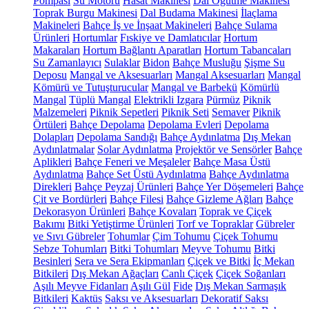
Pompası
Su Motoru
Hasat Makinesi
Dal Öğütme Makinesi
Toprak Burgu Makinesi
Dal Budama Makinesi
İlaçlama
Makineleri
Bahçe İş ve İnşaat Makineleri
Bahçe Sulama
Ürünleri
Hortumlar
Fıskiye ve Damlatıcılar
Hortum
Makaraları
Hortum Bağlantı Aparatları
Hortum Tabancaları
Su Zamanlayıcı
Sulaklar
Bidon
Bahçe Musluğu
Şişme Su
Deposu
Mangal ve Aksesuarları
Mangal Aksesuarları
Mangal
Kömürü ve Tutuşturucular
Mangal ve Barbekü
Kömürlü
Mangal
Tüplü Mangal
Elektrikli Izgara
Pürmüz
Piknik
Malzemeleri
Piknik Sepetleri
Piknik Seti
Semaver
Piknik
Örtüleri
Bahçe Depolama
Depolama Evleri
Depolama
Dolapları
Depolama Sandığı
Bahçe Aydınlatma
Dış Mekan
Aydınlatmalar
Solar Aydınlatma
Projektör ve Sensörler
Bahçe
Aplikleri
Bahçe Feneri ve Meşaleler
Bahçe Masa Üstü
Aydınlatma
Bahçe Set Üstü Aydınlatma
Bahçe Aydınlatma
Direkleri
Bahçe Peyzaj Ürünleri
Bahçe Yer Döşemeleri
Bahçe
Çit ve Bordürleri
Bahçe Filesi
Bahçe Gizleme Ağları
Bahçe
Dekorasyon Ürünleri
Bahçe Kovaları
Toprak ve Çiçek
Bakımı
Bitki Yetiştirme Ürünleri
Torf ve Topraklar
Gübreler
ve Sıvı Gübreler
Tohumlar
Çim Tohumu
Çiçek Tohumu
Sebze Tohumları
Bitki Tohumları
Meyve Tohumu
Bitki
Besinleri
Sera ve Sera Ekipmanları
Çiçek ve Bitki
İç Mekan
Bitkileri
Dış Mekan Ağaçları
Canlı Çiçek
Çiçek Soğanları
Aşılı Meyve Fidanları
Aşılı Gül
Fide
Dış Mekan Sarmaşık
Bitkileri
Kaktüs
Saksı ve Aksesuarları
Dekoratif Saksı