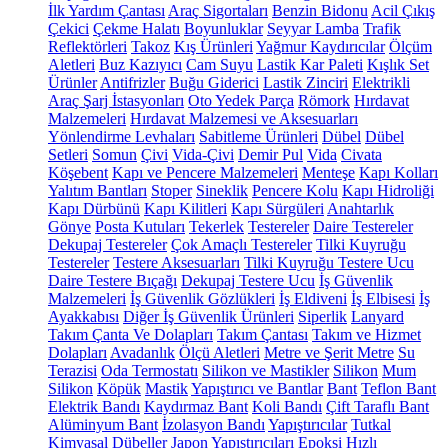
İlk Yardım Çantası
Araç Sigortaları
Benzin Bidonu
Acil Çıkış
Çekici
Çekme Halatı
Boyunluklar
Seyyar Lamba
Trafik
Reflektörleri
Takoz
Kış Ürünleri
Yağmur Kaydırıcılar
Ölçüm
Aletleri
Buz Kazıyıcı
Cam Suyu
Lastik Kar Paleti
Kışlık Set
Ürünler
Antifrizler
Buğu Giderici
Lastik Zinciri
Elektrikli
Araç Şarj İstasyonları
Oto Yedek Parça
Römork
Hırdavat
Malzemeleri
Hırdavat Malzemesi ve Aksesuarları
Yönlendirme Levhaları
Sabitleme Ürünleri
Dübel
Dübel
Setleri
Somun
Çivi
Vida-Çivi
Demir Pul
Vida
Civata
Köşebent
Kapı ve Pencere Malzemeleri
Menteşe
Kapı Kolları
Yalıtım Bantları
Stoper
Sineklik
Pencere Kolu
Kapı Hidroliği
Kapı Dürbünü
Kapı Kilitleri
Kapı Sürgüleri
Anahtarlık
Gönye
Posta Kutuları
Tekerlek
Testereler
Daire Testereler
Dekupaj Testereler
Çok Amaçlı Testereler
Tilki Kuyruğu
Testereler
Testere Aksesuarları
Tilki Kuyruğu Testere Ucu
Daire Testere Bıçağı
Dekupaj Testere Ucu
İş Güvenlik
Malzemeleri
İş Güvenlik Gözlükleri
İş Eldiveni
İş Elbisesi
İş
Ayakkabısı
Diğer İş Güvenlik Ürünleri
Siperlik
Lanyard
Takım Çanta Ve Dolapları
Takım Çantası
Takım ve Hizmet
Dolapları
Avadanlık
Ölçü Aletleri
Metre ve Şerit Metre
Su
Terazisi
Oda Termostatı
Silikon ve Mastikler
Silikon
Mum
Silikon
Köpük
Mastik
Yapıştırıcı ve Bantlar
Bant
Teflon Bant
Elektrik Bandı
Kaydırmaz Bant
Koli Bandı
Çift Taraflı Bant
Alüminyum Bant
İzolasyon Bandı
Yapıştırıcılar
Tutkal
Kimyasal Dübeller
Japon Yapıştırıcıları
Epoksi
Hızlı