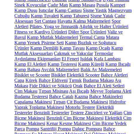
Sinek Kovucular
Çadır Matı
Kamp Masası
Pusula
Kampet
Kamp Duşu
Isıtıcılar
Kamp Çantası
Şişme Yastık
Magnezyum
Çubuğu
Kamp Tuvaleti
Kamp Taburesi
Şişme Yatak
Çadır
Aksesuarı
Sırt Çantası
Hayatta Kalma Malzemeleri
Spor
Aletleri
Pilates, Yoga ve Jimnastik
Ağırlık ve Halter Ürünleri
Fitness ve Kardiyo Ürünleri
Diğer Spor Ürünleri
Valiz ve
Bavul
Kamp Mutfak Malzemeleri
Termal Çanta
Matara
Kamp Yemek Pişirme Seti
Kamp Buzluk ve Soğutucu
Ürünler
Kamp Demliği
Kamp Tavası
Kamp Ocağı
Kamp
Mutfak Aksesuarları
Çakmak ve Yakıcılar
Termoslar
Aydınlatma Ekipmanları
El Feneri
Işıldak
Kafa Lambası
Kamp El Aletleri
Kamp Testeresi
Kamp Küreği
Kamp Bıçağı
Kamp Baltası
Avcılık Malzemeleri
Balık Av Malzemeleri
Bisiklet ve Scooter
Bisiklet
Elektrikli Scooter
Bahçe Aletleri
Çapa
Kürek
Bahçe Eldiveni
Tırmık
Budama Makası
Aşı
Makası
Fide Dikici ve Sökücü
Orak
Bahçe El Aleti Setleri
Çim Makası
Tırpan Misinası
Aşı Bıçağı
Meyve Toplama Aleti
Budama Testeresi
Bahçe Çatalı
Kazma
Bahçe Makineleri
Çapalama Makinesi
Tırpan
Çit Budama Makinesi
Hidrofor
Yaprak Toplama Makinesi
Motorlu Testere
Elektrikli
Testereler
Benzinli Testereler
Testere Zincirleri ve Yağları
Çim
Biçme Makinesi
Benzinli Çim Biçme Makinesi
Elektrikli Çim
Biçme Makinesi
Kenar Kesme Makinesi
Çim Biçme Yedek
Parça
Pompa
Santrifüj Pompa
Dalgıç Pompası
Bahçe