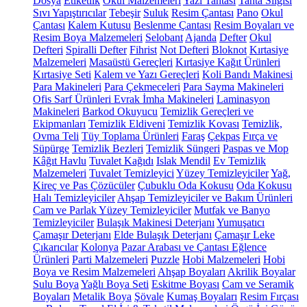
Dosya
Etiketlik
Okul Malzemeleri
Yazı Tahtası
Tahta Silgisi
Sıvı Yapıştırıcılar
Tebeşir
Suluk
Resim Çantası
Pano
Okul
Çantası
Kalem Kutusu
Beslenme Çantası
Resim Boyaları ve
Resim Boya Malzemeleri
Selobant
Ajanda
Defter
Okul
Defteri
Spiralli Defter
Fihrist
Not Defteri
Bloknot
Kırtasiye
Malzemeleri
Masaüstü Gereçleri
Kırtasiye Kağıt Ürünleri
Kırtasiye Seti
Kalem ve Yazı Gereçleri
Koli Bandı Makinesi
Para Makineleri
Para Çekmeceleri
Para Sayma Makineleri
Ofis Sarf Ürünleri
Evrak İmha Makineleri
Laminasyon
Makineleri
Barkod Okuyucu
Temizlik Gereçleri ve
Ekipmanları
Temizlik Eldiveni
Temizlik Kovası
Temizlik,
Ovma Teli
Tüy Toplama Ürünleri
Faraş
Çekpas
Fırça ve
Süpürge
Temizlik Bezleri
Temizlik Süngeri
Paspas ve Mop
Kâğıt Havlu
Tuvalet Kağıdı
Islak Mendil
Ev Temizlik
Malzemeleri
Tuvalet Temizleyici
Yüzey Temizleyiciler
Yağ,
Kireç ve Pas Çözücüler
Çubuklu Oda Kokusu
Oda Kokusu
Halı Temizleyiciler
Ahşap Temizleyiciler ve Bakım Ürünleri
Cam ve Parlak Yüzey Temizleyiciler
Mutfak ve Banyo
Temizleyiciler
Bulaşık Makinesi Deterjanı
Yumuşatıcı
Çamaşır Deterjanı
Elde Bulaşık Deterjanı
Çamaşır Leke
Çıkarıcılar
Kolonya
Pazar Arabası ve Çantası
Eğlence
Ürünleri
Parti Malzemeleri
Puzzle
Hobi Malzemeleri
Hobi
Boya ve Resim Malzemeleri
Ahşap Boyaları
Akrilik Boyalar
Sulu Boya
Yağlı Boya Seti
Eskitme Boyası
Cam ve Seramik
Boyaları
Metalik Boya
Şövale
Kumaş Boyaları
Resim Fırçası