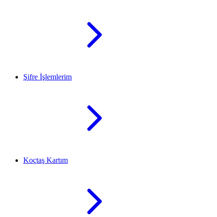
Şifre İşlemlerim
Koçtaş Kartım