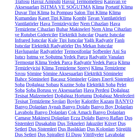
Trafosu
Havuz Ampulü
Havuz Termometresi
Karavan ve
Aksesuarları
ISITMA VE SOĞUTMA
Klima
Portatif Klima
Duvar Tipi Klima
Isı Pompası
Salon Tipi Klima
Klima
Kumandası
Kaset Tipi Klima
Kombi
Tavan Vantilatörleri
Vantilatörler
Hava Temizleyiciler
Nem Cihazları
Hava
Temizleme Cihazları
Buhar Makineleri
Nem Alma Cihazları
ve Rutubet Gidericiler
Elektrikli Isıtıcılar
Quartz Isıtıcılar
Infrared Isıtıcılar
Kule Tipi Isıtıcılar
Yağlı Radyatör
Fanlı
Isıtıcılar
Elektrikli Radyatörler
Dış Mekan Isıtıcılar
Havlupanlar
Radyatörler
Termosifonlar
Şofbenler
Ani Su
Isıtıcı
Isıtma ve Soğutma Yedek Parça
Radyatör Vanaları
Termostat
Klima Yedek Parça
Radyatör Yedek Parça
Klima
Temizleyicisi
Klima Temizleme Spreyi
Klima Temizleme
Sıvısı
Şömine
Şömine Aksesuarları
Elektrikli Şömineler
Bahçe Şömineleri
Bacasız Şömineler
Güneş Enerji Sistemleri
Soba
Doğalgaz Sobası
Kuzine Soba
Elektrikli Soba
Pelet
Soba
Soba Borusu ve Aksesuarları
Hava Perdesi
Doğalgaz
Tesisat Malzemeleri
Doğalgaz Hortumu
Doğalgaz Menfezleri
Tesisat Temizleme Sıvıları
Boyler
Kalorifer Kazanı
BANYO
Banyo Dolapları
Aynalı Banyo Dolabı
Banyo Boy Dolapları
Lavabolu Banyo Dolapları
Çok Amaçlı Banyo Dolapları
Çamaşır Makinesi Dolapları
Ecza Dolabı
Banyo Rafları
Duş
Sistemleri
Duşakabin
Duş Tekneleri
Jakuziler
Küvet
Duş
Setleri
Duş Sistemleri
Duş Başlıkları
Duş Kolonları
Sürgülü
Duş Setleri
Duş Spiralleri
El Duşu
Vitrifiyeler
Lavabolar