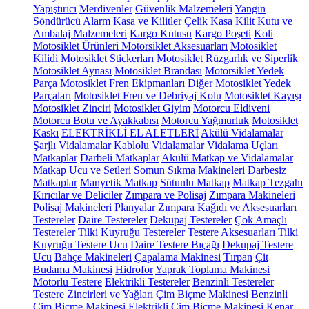
Yapıştırıcı
Merdivenler
Güvenlik Malzemeleri
Yangın
Söndürücü
Alarm
Kasa ve Kilitler
Çelik Kasa
Kilit
Kutu ve
Ambalaj Malzemeleri
Kargo Kutusu
Kargo Poşeti
Koli
Motosiklet Ürünleri
Motorsiklet Aksesuarları
Motosiklet
Kilidi
Motosiklet Stickerları
Motosiklet Rüzgarlık ve Siperlik
Motosiklet Aynası
Motosiklet Brandası
Motorsiklet Yedek
Parça
Motosiklet Fren Ekipmanları
Diğer Motosiklet Yedek
Parçaları
Motosiklet Fren ve Debriyaj Kolu
Motosiklet Kayışı
Motosiklet Zinciri
Motosiklet Giyim
Motorcu Eldiveni
Motorcu Botu ve Ayakkabısı
Motorcu Yağmurluk
Motosiklet
Kaskı
ELEKTRİKLİ EL ALETLERİ
Akülü Vidalamalar
Şarjlı Vidalamalar
Kablolu Vidalamalar
Vidalama Uçları
Matkaplar
Darbeli Matkaplar
Akülü Matkap ve Vidalamalar
Matkap Ucu ve Setleri
Somun Sıkma Makineleri
Darbesiz
Matkaplar
Manyetik Matkap
Sütunlu Matkap
Matkap Tezgahı
Kırıcılar ve Deliciler
Zımpara ve Polisaj
Zımpara Makineleri
Polisaj Makineleri
Planyalar
Zımpara Kağıdı ve Aksesuarları
Testereler
Daire Testereler
Dekupaj Testereler
Çok Amaçlı
Testereler
Tilki Kuyruğu Testereler
Testere Aksesuarları
Tilki
Kuyruğu Testere Ucu
Daire Testere Bıçağı
Dekupaj Testere
Ucu
Bahçe Makineleri
Çapalama Makinesi
Tırpan
Çit
Budama Makinesi
Hidrofor
Yaprak Toplama Makinesi
Motorlu Testere
Elektrikli Testereler
Benzinli Testereler
Testere Zincirleri ve Yağları
Çim Biçme Makinesi
Benzinli
Çim Biçme Makinesi
Elektrikli Çim Biçme Makinesi
Kenar