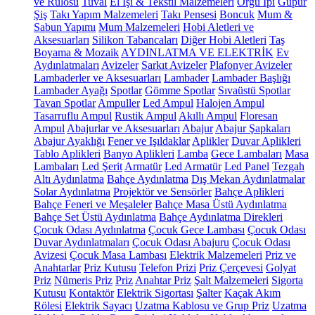
ve Rulosu
Tuval
El İşi & Tekstil Malzemeleri
Örgü İpi
Güpür
Şiş
Takı Yapım Malzemeleri
Takı Pensesi
Boncuk
Mum &
Sabun Yapımı
Mum Malzemeleri
Hobi Aletleri ve
Aksesuarları
Silikon Tabancaları
Diğer Hobi Aletleri
Taş
Boyama & Mozaik
AYDINLATMA VE ELEKTRİK
Ev
Aydınlatmaları
Avizeler
Sarkıt Avizeler
Plafonyer Avizeler
Lambaderler ve Aksesuarları
Lambader
Lambader Başlığı
Lambader Ayağı
Spotlar
Gömme Spotlar
Sıvaüstü Spotlar
Tavan Spotlar
Ampuller
Led Ampul
Halojen Ampul
Tasarruflu Ampul
Rustik Ampul
Akıllı Ampul
Floresan
Ampul
Abajurlar ve Aksesuarları
Abajur
Abajur Şapkaları
Abajur Ayaklığı
Fener ve Işıldaklar
Aplikler
Duvar Aplikleri
Tablo Aplikleri
Banyo Aplikleri
Lamba
Gece Lambaları
Masa
Lambaları
Led Şerit
Armatür
Led Armatür
Led Panel
Tezgah
Altı Aydınlatma
Bahçe Aydınlatma
Dış Mekan Aydınlatmalar
Solar Aydınlatma
Projektör ve Sensörler
Bahçe Aplikleri
Bahçe Feneri ve Meşaleler
Bahçe Masa Üstü Aydınlatma
Bahçe Set Üstü Aydınlatma
Bahçe Aydınlatma Direkleri
Çocuk Odası Aydınlatma
Çocuk Gece Lambası
Çocuk Odası
Duvar Aydınlatmaları
Çocuk Odası Abajuru
Çocuk Odası
Avizesi
Çocuk Masa Lambası
Elektrik Malzemeleri
Priz ve
Anahtarlar
Priz Kutusu
Telefon Prizi
Priz Çerçevesi
Golyat
Priz
Nümeris Priz
Priz
Anahtar Priz
Şalt Malzemeleri
Sigorta
Kutusu
Kontaktör
Elektrik Sigortası
Şalter
Kaçak Akım
Rölesi
Elektrik Sayacı
Uzatma Kablosu ve Grup Priz
Uzatma