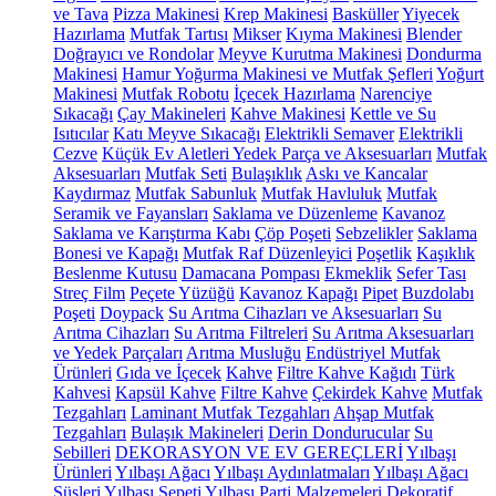
ve Tava
Pizza Makinesi
Krep Makinesi
Basküller
Yiyecek
Hazırlama
Mutfak Tartısı
Mikser
Kıyma Makinesi
Blender
Doğrayıcı ve Rondolar
Meyve Kurutma Makinesi
Dondurma
Makinesi
Hamur Yoğurma Makinesi ve Mutfak Şefleri
Yoğurt
Makinesi
Mutfak Robotu
İçecek Hazırlama
Narenciye
Sıkacağı
Çay Makineleri
Kahve Makinesi
Kettle ve Su
Isıtıcılar
Katı Meyve Sıkacağı
Elektrikli Semaver
Elektrikli
Cezve
Küçük Ev Aletleri Yedek Parça ve Aksesuarları
Mutfak
Aksesuarları
Mutfak Seti
Bulaşıklık
Askı ve Kancalar
Kaydırmaz
Mutfak Sabunluk
Mutfak Havluluk
Mutfak
Seramik ve Fayansları
Saklama ve Düzenleme
Kavanoz
Saklama ve Karıştırma Kabı
Çöp Poşeti
Sebzelikler
Saklama
Bonesi ve Kapağı
Mutfak Raf Düzenleyici
Poşetlik
Kaşıklık
Beslenme Kutusu
Damacana Pompası
Ekmeklik
Sefer Tası
Streç Film
Peçete Yüzüğü
Kavanoz Kapağı
Pipet
Buzdolabı
Poşeti
Doypack
Su Arıtma Cihazları ve Aksesuarları
Su
Arıtma Cihazları
Su Arıtma Filtreleri
Su Arıtma Aksesuarları
ve Yedek Parçaları
Arıtma Musluğu
Endüstriyel Mutfak
Ürünleri
Gıda ve İçecek
Kahve
Filtre Kahve Kağıdı
Türk
Kahvesi
Kapsül Kahve
Filtre Kahve
Çekirdek Kahve
Mutfak
Tezgahları
Laminant Mutfak Tezgahları
Ahşap Mutfak
Tezgahları
Bulaşık Makineleri
Derin Dondurucular
Su
Sebilleri
DEKORASYON VE EV GEREÇLERİ
Yılbaşı
Ürünleri
Yılbaşı Ağacı
Yılbaşı Aydınlatmaları
Yılbaşı Ağacı
Süsleri
Yılbaşı Sepeti
Yılbaşı Parti Malzemeleri
Dekoratif