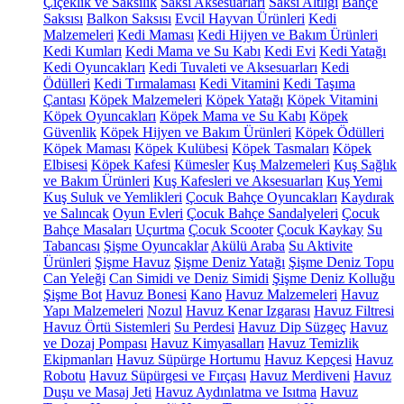
Çiçeklik ve Saksılık
Saksı Aksesuarları
Saksı Altlığı
Bahçe
Saksısı
Balkon Saksısı
Evcil Hayvan Ürünleri
Kedi
Malzemeleri
Kedi Maması
Kedi Hijyen ve Bakım Ürünleri
Kedi Kumları
Kedi Mama ve Su Kabı
Kedi Evi
Kedi Yatağı
Kedi Oyuncakları
Kedi Tuvaleti ve Aksesuarları
Kedi
Ödülleri
Kedi Tırmalaması
Kedi Vitamini
Kedi Taşıma
Çantası
Köpek Malzemeleri
Köpek Yatağı
Köpek Vitamini
Köpek Oyuncakları
Köpek Mama ve Su Kabı
Köpek
Güvenlik
Köpek Hijyen ve Bakım Ürünleri
Köpek Ödülleri
Köpek Maması
Köpek Kulübesi
Köpek Tasmaları
Köpek
Elbisesi
Köpek Kafesi
Kümesler
Kuş Malzemeleri
Kuş Sağlık
ve Bakım Ürünleri
Kuş Kafesleri ve Aksesuarları
Kuş Yemi
Kuş Suluk ve Yemlikleri
Çocuk Bahçe Oyuncakları
Kaydırak
ve Salıncak
Oyun Evleri
Çocuk Bahçe Sandalyeleri
Çocuk
Bahçe Masaları
Uçurtma
Çocuk Scooter
Çocuk Kaykay
Su
Tabancası
Şişme Oyuncaklar
Akülü Araba
Su Aktivite
Ürünleri
Şişme Havuz
Şişme Deniz Yatağı
Şişme Deniz Topu
Can Yeleği
Can Simidi ve Deniz Simidi
Şişme Deniz Kolluğu
Şişme Bot
Havuz Bonesi
Kano
Havuz Malzemeleri
Havuz
Yapı Malzemeleri
Nozul
Havuz Kenar Izgarası
Havuz Filtresi
Havuz Örtü Sistemleri
Su Perdesi
Havuz Dip Süzgeç
Havuz
ve Dozaj Pompası
Havuz Kimyasalları
Havuz Temizlik
Ekipmanları
Havuz Süpürge Hortumu
Havuz Kepçesi
Havuz
Robotu
Havuz Süpürgesi ve Fırçası
Havuz Merdiveni
Havuz
Duşu ve Masaj Jeti
Havuz Aydınlatma ve Isıtma
Havuz