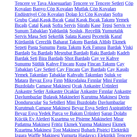
Tencere ve Tava Aksesuarları
Tencere ve Tencere Setleri
Çöp
Kovaları
Banyo Çöp Kovaları
Mutfak Çöp Kovaları
Endüstriyel Çöp Kovaları
Dolap İçi Çöp Kovaları
Sofra
Grubu
Çatal,Kaşık,Bıçak
Çatal Kaşık Bıçak Takımı
Yemek
Bıçağı
Çatal
Kaşık
Sofra Servis
Sürahi
Kase
Tepsi
Servis ve
Sunum Tabakları
Yağdanlık
Sosluk, Reçellik
Yumurtalık
Servis Maşa Seti
Şekerlik
Salata Kasesi
Peçetelik
Karaf
Kürdanlık
Çerezlik
Baharat Takımı
Bardak Altlığı
Ekmek
Sepeti
Pasta Sunumu
Pasta Takımı
Kek Fanusu
Bardak
Viski
Bardağı
Su Bardağı
Meşrubat Bardağı
Rakı Bardağı
Kadeh
Bardak Seti
Bira Bardağı
Shot Bardağı
Çay ve Kahve
Sunumu
Sütlük
Kahve Fincanı
Kupa
Fincan Takımı
Çay
Tabakları
Çay Setleri
Çay Fincanı
Çay Bardağı
Çay Kaşığı
Yemek Takımları
Tabaklar
Kahvaltı Takımları
Suluk ve
Matara
Beyaz Eşya
Fırın
Mikrodalga Fırınlar
Mini Fırınlar
Buzdolabı
Çamaşır Makinesi
Ocak
Ankastre Ürünleri
Ankastre Setler
Ankastre Ocaklar
Ankastre Fırınlar
Ankastre
Davlumbazlar
Bulaşık Makineleri
Kurutma Makinesi
Derin
Dondurucular
Su Sebilleri
Mini Buzdolabı
Davlumbazlar
Kurutmalı Çamaşır Makinesi
Beyaz Eşya Setleri
Aspiratörler
Beyaz Eşya Yedek Parça ve Bakım Ürünleri
Şarap Dolabı
Küçük Ev Aletleri
Kızartma ve Pişirme Makineleri
Mısır
Patlatma Makinesi
Fritöz
Ekmek Yapma Makinesi
Ekmek
Kızartma Makinesi
Tost Makinesi
Buharlı Pişirici
Elektrikli
Izgara
Waffle Makinesi
Yumurta Haşlayıcı
Elektrikli Tencere