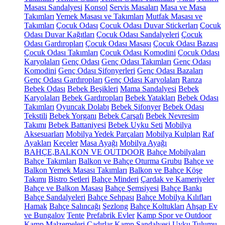
Masası Sandalyesi
Konsol
Servis Masaları
Masa ve Masa
Takımları
Yemek Masası ve Takımları
Mutfak Masası ve
Takımları
Çocuk Odası
Çocuk Odası Duvar Stickerları
Çocuk
Odası Duvar Kağıtları
Çocuk Odası Sandalyeleri
Çocuk
Odası Gardıropları
Çocuk Odası Masası
Çocuk Odası Bazası
Çocuk Odası Takımları
Çocuk Odası Komodini
Çocuk Odası
Karyolaları
Genç Odası
Genç Odası Takımları
Genç Odası
Komodini
Genç Odası Şifonyerleri
Genç Odası Bazaları
Genç Odası Gardıropları
Genç Odası Karyolaları
Ranza
Bebek Odası
Bebek Beşikleri
Mama Sandalyesi
Bebek
Karyolaları
Bebek Gardıropları
Bebek Yatakları
Bebek Odası
Takımları
Oyuncak Dolabı
Bebek Şifonyer
Bebek Odası
Tekstili
Bebek Yorganı
Bebek Çarşafı
Bebek Nevresim
Takımı
Bebek Battaniyesi
Bebek Uyku Seti
Mobilya
Aksesuarları
Mobilya Yedek Parçaları
Mobilya Kulpları
Raf
Ayakları
Keçeler
Masa Ayağı
Mobilya Ayağı
BAHÇE,BALKON VE OUTDOOR
Bahçe Mobilyaları
Bahçe Takımları
Balkon ve Bahçe Oturma Grubu
Bahçe ve
Balkon Yemek Masası Takımları
Balkon ve Bahçe Köşe
Takımı
Bistro Setleri
Bahçe Minderi
Çardak ve Kameriyeler
Bahçe ve Balkon Masası
Bahçe Şemsiyesi
Bahçe Bankı
Bahçe Sandalyeleri
Bahçe Sehpası
Bahçe Mobilya Kılıfları
Hamak
Bahçe Salıncağı
Şezlong
Bahçe Koltukları
Ahşap Ev
ve Bungalov
Tente
Prefabrik Evler
Kamp Spor ve Outdoor
Kamp Malzemeleri
Çadırlar
Kamp Sandalyesi
Uyku Tulumu