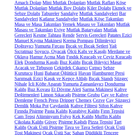
Amaçlı Dolap
Mini Mutfak Dolapları
Mutfak Rafları
Köşe
Mutfak Dolapları
Mutfak Boy Dolabı
Kiler Dolabı
Ekmek ve
Sebze Dolabı
Tabureler
Sandalye
Mutfak Sandalyeleri
Bar
Sandalyeleri
Katlanır Sandalyeler
Mutfak Köşe Takımları
Masa ve Masa Takımları
Yemek Masası ve Takımları
Mutfak
Masası ve Takımları
Eviye
Mutfak Bataryaları
Mutfak
Gereçleri
Kesme Tahtası
Rende
Servis Gereçleri
Patates Ezici
Manuel Kıyma Makinesi
Krema Pompası
Dilimleyici
Doğrayıcı
Yumurta Fırçası
Bıçak ve Bıçak Setleri
Yağ
Sıçratmaz
Soyucu, Oyacak
Ölçü Kabı ve Kaşığı
Merdane ve
Oklava
Hamur Açma Matı
Fındık Kıracağı ve Ceviz Kıracağı
Elek
Dondurma Kaşığı
Buz Kalıbı
Bıçak Bileyici Masat
Açacak ve Tirbuşon
Çekirdek Çıkarıcı
Çırpıcı
Sebze
Kurutucu
Huni
Baharat Öğütücü
Havan
Hamburger Presi
Sarımsak Ezici
Kaşık ve Kepçe Altlığı
Bıçak Standı
Süzgeç
Nihale
İçli Köfte Aparatı
Yumurta Zamanlayıcı
Dondurma
Kalıbı
Buz Kovası
Et Dövme Aleti
Sarma Makinesi
Kahve
Değirmenleri
Limon Sıkacağı
Pişirme Grubu
Çay ve Kahve
Demleme
French Press
Dripper
Chemex
Cezve
Çay Süzgeci
Demlik
Moka Pot
Çaydanlık
Kahve Filtresi
Sifon Kahve
Fırında Pişirme
Pasta Kalıbı
Kurabiye Kalıbı
Fırın Tepsisi
Cam Tepsi
Alüminyum Folyo
Kek Kalıbı
Muffin Kalıbı
Çikolata Kalıbı
Güveç
Pişirme Kağıdı
Pizza Tepsisi
Tart
Kalıbı
Ocak Üstü Pişirme
Tava ve Tava Setleri
Ocak Üstü
Tost Makinesi
Ocak Üstü Sac
Sahan
Düdüklü Tencere