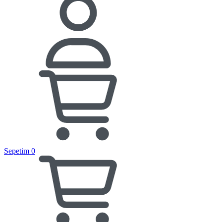
Sepetim
0