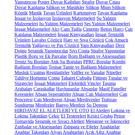
Yapıştırıcısı
Poster Duvar Kağıtları
Strafor
Duvar Çıtası
Duvar Kaplama
Silikon ve Mastikler
Silikon
Mum Silikon
Köpük
Mastik
Tavan Ürünleri
Kartonpiyer
Tavan Kaplama
İnşaat ve İzolasyon
İzolasyon Malzemeleri
Su Yalıtım
Malzemeleri
Isı Yalıtım Malzemeleri
Ses Yalıtım Malzemeleri
İnşaat Malzemeleri
Alçı
Cam Tuğla
Çimento
Beton Harcı
Çatı
Kaplama Malzemeleri
İnşaat Kimyasalları
İnşaat Temizlik
Ürünleri
Lavabo Çözücü
Harç ve Sıva Çözücü
Çok Amaçlı
Temizlik
Yağlayıcı ve Pas Çözücü
Yapı Kimyasalları
Derz
Dolgu
Seramik Yapıştırıcılar
Sıvı Conta
Strafor Yapıştırılar
Plastik Boru ve Ek Parçalar
Boru Bağlantı ve Aksesuarları
Temiz Su Boruları
Atık Su Boruları
PPRC Borular
Kombi
Bağlantı Boruları
Tesisat Tamir ve Bağlantı Malzemeleri
Musluk Uzatma
Regülatörler
Valfler ve Vanalar
Nipeller
Tahliye Hortumu
Conta
Taharet Çubuğu
Fittings
Tıpalar ve
Süzgeçler
İnşaat Makineleri
Elektrikli Vinçler
Taşıma
Arabaları
Caraskallar
Havlupanlar
Ahşaplar
Masif Paneller
Keresteler
Ahşap Seperatörler
Ahşap Çatı Malzemeleri
Çatı
Penceresi
Çatı Merdiveni
Ahşap Merdivenler
Trabzan
Sundurma
Menfezler
Banyo Menfezi
Su Deposu
HIRDAVAT EL ALETLERİ VE OTO
El Aletleri
Lokma ve
Lokma Takımları
Çekiç
El Testereleri
Kesici Grubu
Pense
Tornavida
Seramik ve Sıvacı Aletleri
Mengene ve İşkenceler
Zımbalar ve Aksesuarları
Zımpara ve Eğeler
Anahtarlar
Anahtar Takımları
Alyan Anahtarları
Açık Ağız Anahtar