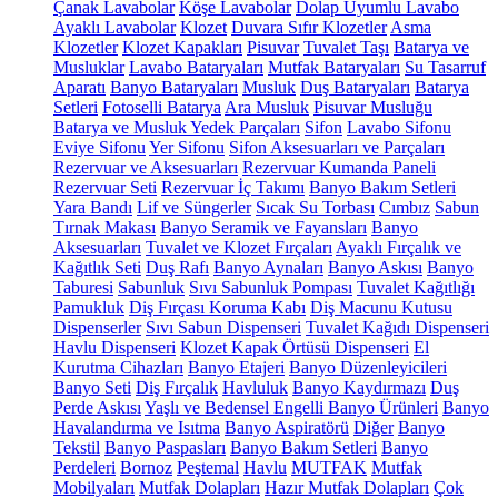
Çanak Lavabolar
Köşe Lavabolar
Dolap Uyumlu Lavabo
Ayaklı Lavabolar
Klozet
Duvara Sıfır Klozetler
Asma
Klozetler
Klozet Kapakları
Pisuvar
Tuvalet Taşı
Batarya ve
Musluklar
Lavabo Bataryaları
Mutfak Bataryaları
Su Tasarruf
Aparatı
Banyo Bataryaları
Musluk
Duş Bataryaları
Batarya
Setleri
Fotoselli Batarya
Ara Musluk
Pisuvar Musluğu
Batarya ve Musluk Yedek Parçaları
Sifon
Lavabo Sifonu
Eviye Sifonu
Yer Sifonu
Sifon Aksesuarları ve Parçaları
Rezervuar ve Aksesuarları
Rezervuar Kumanda Paneli
Rezervuar Seti
Rezervuar İç Takımı
Banyo Bakım Setleri
Yara Bandı
Lif ve Süngerler
Sıcak Su Torbası
Cımbız
Sabun
Tırnak Makası
Banyo Seramik ve Fayansları
Banyo
Aksesuarları
Tuvalet ve Klozet Fırçaları
Ayaklı Fırçalık ve
Kağıtlık Seti
Duş Rafı
Banyo Aynaları
Banyo Askısı
Banyo
Taburesi
Sabunluk
Sıvı Sabunluk Pompası
Tuvalet Kağıtlığı
Pamukluk
Diş Fırçası Koruma Kabı
Diş Macunu Kutusu
Dispenserler
Sıvı Sabun Dispenseri
Tuvalet Kağıdı Dispenseri
Havlu Dispenseri
Klozet Kapak Örtüsü Dispenseri
El
Kurutma Cihazları
Banyo Etajeri
Banyo Düzenleyicileri
Banyo Seti
Diş Fırçalık
Havluluk
Banyo Kaydırmazı
Duş
Perde Askısı
Yaşlı ve Bedensel Engelli Banyo Ürünleri
Banyo
Havalandırma ve Isıtma
Banyo Aspiratörü
Diğer
Banyo
Tekstil
Banyo Paspasları
Banyo Bakım Setleri
Banyo
Perdeleri
Bornoz
Peştemal
Havlu
MUTFAK
Mutfak
Mobilyaları
Mutfak Dolapları
Hazır Mutfak Dolapları
Çok