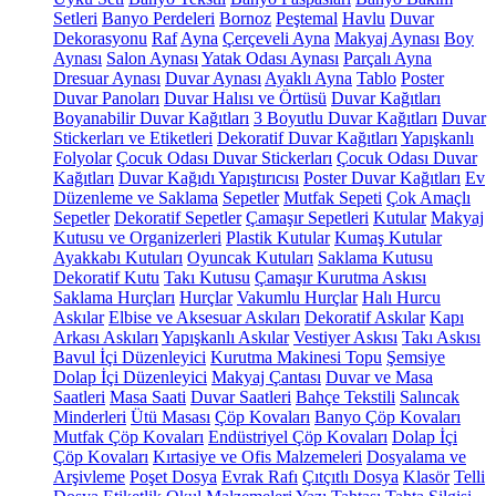
Setleri
Banyo Perdeleri
Bornoz
Peştemal
Havlu
Duvar
Dekorasyonu
Raf
Ayna
Çerçeveli Ayna
Makyaj Aynası
Boy
Aynası
Salon Aynası
Yatak Odası Aynası
Parçalı Ayna
Dresuar Aynası
Duvar Aynası
Ayaklı Ayna
Tablo
Poster
Duvar Panoları
Duvar Halısı ve Örtüsü
Duvar Kağıtları
Boyanabilir Duvar Kağıtları
3 Boyutlu Duvar Kağıtları
Duvar
Stickerları ve Etiketleri
Dekoratif Duvar Kağıtları
Yapışkanlı
Folyolar
Çocuk Odası Duvar Stickerları
Çocuk Odası Duvar
Kağıtları
Duvar Kağıdı Yapıştırıcısı
Poster Duvar Kağıtları
Ev
Düzenleme ve Saklama
Sepetler
Mutfak Sepeti
Çok Amaçlı
Sepetler
Dekoratif Sepetler
Çamaşır Sepetleri
Kutular
Makyaj
Kutusu ve Organizerleri
Plastik Kutular
Kumaş Kutular
Ayakkabı Kutuları
Oyuncak Kutuları
Saklama Kutusu
Dekoratif Kutu
Takı Kutusu
Çamaşır Kurutma Askısı
Saklama Hurçları
Hurçlar
Vakumlu Hurçlar
Halı Hurcu
Askılar
Elbise ve Aksesuar Askıları
Dekoratif Askılar
Kapı
Arkası Askıları
Yapışkanlı Askılar
Vestiyer Askısı
Takı Askısı
Bavul İçi Düzenleyici
Kurutma Makinesi Topu
Şemsiye
Dolap İçi Düzenleyici
Makyaj Çantası
Duvar ve Masa
Saatleri
Masa Saati
Duvar Saatleri
Bahçe Tekstili
Salıncak
Minderleri
Ütü Masası
Çöp Kovaları
Banyo Çöp Kovaları
Mutfak Çöp Kovaları
Endüstriyel Çöp Kovaları
Dolap İçi
Çöp Kovaları
Kırtasiye ve Ofis Malzemeleri
Dosyalama ve
Arşivleme
Poşet Dosya
Evrak Rafı
Çıtçıtlı Dosya
Klasör
Telli