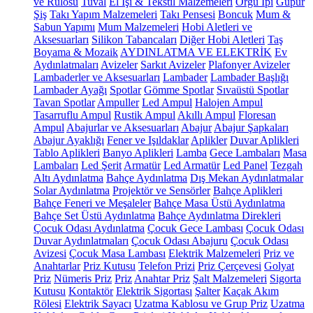
ve Rulosu
Tuval
El İşi & Tekstil Malzemeleri
Örgü İpi
Güpür
Şiş
Takı Yapım Malzemeleri
Takı Pensesi
Boncuk
Mum &
Sabun Yapımı
Mum Malzemeleri
Hobi Aletleri ve
Aksesuarları
Silikon Tabancaları
Diğer Hobi Aletleri
Taş
Boyama & Mozaik
AYDINLATMA VE ELEKTRİK
Ev
Aydınlatmaları
Avizeler
Sarkıt Avizeler
Plafonyer Avizeler
Lambaderler ve Aksesuarları
Lambader
Lambader Başlığı
Lambader Ayağı
Spotlar
Gömme Spotlar
Sıvaüstü Spotlar
Tavan Spotlar
Ampuller
Led Ampul
Halojen Ampul
Tasarruflu Ampul
Rustik Ampul
Akıllı Ampul
Floresan
Ampul
Abajurlar ve Aksesuarları
Abajur
Abajur Şapkaları
Abajur Ayaklığı
Fener ve Işıldaklar
Aplikler
Duvar Aplikleri
Tablo Aplikleri
Banyo Aplikleri
Lamba
Gece Lambaları
Masa
Lambaları
Led Şerit
Armatür
Led Armatür
Led Panel
Tezgah
Altı Aydınlatma
Bahçe Aydınlatma
Dış Mekan Aydınlatmalar
Solar Aydınlatma
Projektör ve Sensörler
Bahçe Aplikleri
Bahçe Feneri ve Meşaleler
Bahçe Masa Üstü Aydınlatma
Bahçe Set Üstü Aydınlatma
Bahçe Aydınlatma Direkleri
Çocuk Odası Aydınlatma
Çocuk Gece Lambası
Çocuk Odası
Duvar Aydınlatmaları
Çocuk Odası Abajuru
Çocuk Odası
Avizesi
Çocuk Masa Lambası
Elektrik Malzemeleri
Priz ve
Anahtarlar
Priz Kutusu
Telefon Prizi
Priz Çerçevesi
Golyat
Priz
Nümeris Priz
Priz
Anahtar Priz
Şalt Malzemeleri
Sigorta
Kutusu
Kontaktör
Elektrik Sigortası
Şalter
Kaçak Akım
Rölesi
Elektrik Sayacı
Uzatma Kablosu ve Grup Priz
Uzatma