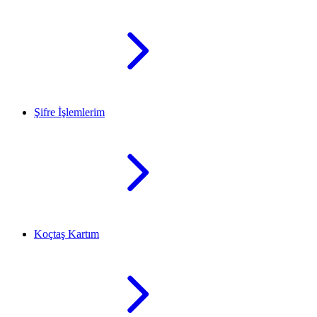
Şifre İşlemlerim
Koçtaş Kartım