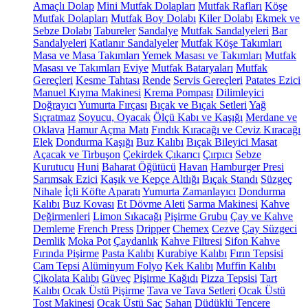
Amaçlı Dolap
Mini Mutfak Dolapları
Mutfak Rafları
Köşe
Mutfak Dolapları
Mutfak Boy Dolabı
Kiler Dolabı
Ekmek ve
Sebze Dolabı
Tabureler
Sandalye
Mutfak Sandalyeleri
Bar
Sandalyeleri
Katlanır Sandalyeler
Mutfak Köşe Takımları
Masa ve Masa Takımları
Yemek Masası ve Takımları
Mutfak
Masası ve Takımları
Eviye
Mutfak Bataryaları
Mutfak
Gereçleri
Kesme Tahtası
Rende
Servis Gereçleri
Patates Ezici
Manuel Kıyma Makinesi
Krema Pompası
Dilimleyici
Doğrayıcı
Yumurta Fırçası
Bıçak ve Bıçak Setleri
Yağ
Sıçratmaz
Soyucu, Oyacak
Ölçü Kabı ve Kaşığı
Merdane ve
Oklava
Hamur Açma Matı
Fındık Kıracağı ve Ceviz Kıracağı
Elek
Dondurma Kaşığı
Buz Kalıbı
Bıçak Bileyici Masat
Açacak ve Tirbuşon
Çekirdek Çıkarıcı
Çırpıcı
Sebze
Kurutucu
Huni
Baharat Öğütücü
Havan
Hamburger Presi
Sarımsak Ezici
Kaşık ve Kepçe Altlığı
Bıçak Standı
Süzgeç
Nihale
İçli Köfte Aparatı
Yumurta Zamanlayıcı
Dondurma
Kalıbı
Buz Kovası
Et Dövme Aleti
Sarma Makinesi
Kahve
Değirmenleri
Limon Sıkacağı
Pişirme Grubu
Çay ve Kahve
Demleme
French Press
Dripper
Chemex
Cezve
Çay Süzgeci
Demlik
Moka Pot
Çaydanlık
Kahve Filtresi
Sifon Kahve
Fırında Pişirme
Pasta Kalıbı
Kurabiye Kalıbı
Fırın Tepsisi
Cam Tepsi
Alüminyum Folyo
Kek Kalıbı
Muffin Kalıbı
Çikolata Kalıbı
Güveç
Pişirme Kağıdı
Pizza Tepsisi
Tart
Kalıbı
Ocak Üstü Pişirme
Tava ve Tava Setleri
Ocak Üstü
Tost Makinesi
Ocak Üstü Sac
Sahan
Düdüklü Tencere