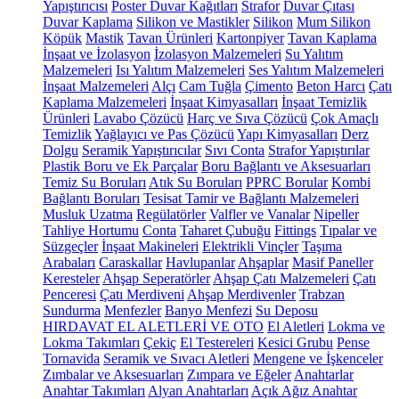
Yapıştırıcısı
Poster Duvar Kağıtları
Strafor
Duvar Çıtası
Duvar Kaplama
Silikon ve Mastikler
Silikon
Mum Silikon
Köpük
Mastik
Tavan Ürünleri
Kartonpiyer
Tavan Kaplama
İnşaat ve İzolasyon
İzolasyon Malzemeleri
Su Yalıtım
Malzemeleri
Isı Yalıtım Malzemeleri
Ses Yalıtım Malzemeleri
İnşaat Malzemeleri
Alçı
Cam Tuğla
Çimento
Beton Harcı
Çatı
Kaplama Malzemeleri
İnşaat Kimyasalları
İnşaat Temizlik
Ürünleri
Lavabo Çözücü
Harç ve Sıva Çözücü
Çok Amaçlı
Temizlik
Yağlayıcı ve Pas Çözücü
Yapı Kimyasalları
Derz
Dolgu
Seramik Yapıştırıcılar
Sıvı Conta
Strafor Yapıştırılar
Plastik Boru ve Ek Parçalar
Boru Bağlantı ve Aksesuarları
Temiz Su Boruları
Atık Su Boruları
PPRC Borular
Kombi
Bağlantı Boruları
Tesisat Tamir ve Bağlantı Malzemeleri
Musluk Uzatma
Regülatörler
Valfler ve Vanalar
Nipeller
Tahliye Hortumu
Conta
Taharet Çubuğu
Fittings
Tıpalar ve
Süzgeçler
İnşaat Makineleri
Elektrikli Vinçler
Taşıma
Arabaları
Caraskallar
Havlupanlar
Ahşaplar
Masif Paneller
Keresteler
Ahşap Seperatörler
Ahşap Çatı Malzemeleri
Çatı
Penceresi
Çatı Merdiveni
Ahşap Merdivenler
Trabzan
Sundurma
Menfezler
Banyo Menfezi
Su Deposu
HIRDAVAT EL ALETLERİ VE OTO
El Aletleri
Lokma ve
Lokma Takımları
Çekiç
El Testereleri
Kesici Grubu
Pense
Tornavida
Seramik ve Sıvacı Aletleri
Mengene ve İşkenceler
Zımbalar ve Aksesuarları
Zımpara ve Eğeler
Anahtarlar
Anahtar Takımları
Alyan Anahtarları
Açık Ağız Anahtar