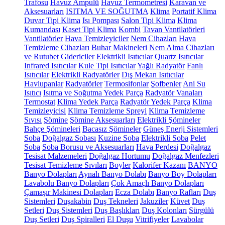
Trafosu
Havuz Ampulü
Havuz Termometresi
Karavan ve
Aksesuarları
ISITMA VE SOĞUTMA
Klima
Portatif Klima
Duvar Tipi Klima
Isı Pompası
Salon Tipi Klima
Klima
Kumandası
Kaset Tipi Klima
Kombi
Tavan Vantilatörleri
Vantilatörler
Hava Temizleyiciler
Nem Cihazları
Hava
Temizleme Cihazları
Buhar Makineleri
Nem Alma Cihazları
ve Rutubet Gidericiler
Elektrikli Isıtıcılar
Quartz Isıtıcılar
Infrared Isıtıcılar
Kule Tipi Isıtıcılar
Yağlı Radyatör
Fanlı
Isıtıcılar
Elektrikli Radyatörler
Dış Mekan Isıtıcılar
Havlupanlar
Radyatörler
Termosifonlar
Şofbenler
Ani Su
Isıtıcı
Isıtma ve Soğutma Yedek Parça
Radyatör Vanaları
Termostat
Klima Yedek Parça
Radyatör Yedek Parça
Klima
Temizleyicisi
Klima Temizleme Spreyi
Klima Temizleme
Sıvısı
Şömine
Şömine Aksesuarları
Elektrikli Şömineler
Bahçe Şömineleri
Bacasız Şömineler
Güneş Enerji Sistemleri
Soba
Doğalgaz Sobası
Kuzine Soba
Elektrikli Soba
Pelet
Soba
Soba Borusu ve Aksesuarları
Hava Perdesi
Doğalgaz
Tesisat Malzemeleri
Doğalgaz Hortumu
Doğalgaz Menfezleri
Tesisat Temizleme Sıvıları
Boyler
Kalorifer Kazanı
BANYO
Banyo Dolapları
Aynalı Banyo Dolabı
Banyo Boy Dolapları
Lavabolu Banyo Dolapları
Çok Amaçlı Banyo Dolapları
Çamaşır Makinesi Dolapları
Ecza Dolabı
Banyo Rafları
Duş
Sistemleri
Duşakabin
Duş Tekneleri
Jakuziler
Küvet
Duş
Setleri
Duş Sistemleri
Duş Başlıkları
Duş Kolonları
Sürgülü
Duş Setleri
Duş Spiralleri
El Duşu
Vitrifiyeler
Lavabolar