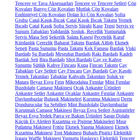
Tencere ve Tava Aksesuarları
Tencere ve Tencere Setleri
Çöp
Kovaları
Banyo Çöp Kovaları
Mutfak Çöp Kovaları
Endüstriyel Çöp Kovaları
Dolap İçi Çöp Kovaları
Sofra
Grubu
Çatal,Kaşık,Bıçak
Çatal Kaşık Bıçak Takımı
Yemek
Bıçağı
Çatal
Kaşık
Sofra Servis
Sürahi
Kase
Tepsi
Servis ve
Sunum Tabakları
Yağdanlık
Sosluk, Reçellik
Yumurtalık
Servis Maşa Seti
Şekerlik
Salata Kasesi
Peçetelik
Karaf
Kürdanlık
Çerezlik
Baharat Takımı
Bardak Altlığı
Ekmek
Sepeti
Pasta Sunumu
Pasta Takımı
Kek Fanusu
Bardak
Viski
Bardağı
Su Bardağı
Meşrubat Bardağı
Rakı Bardağı
Kadeh
Bardak Seti
Bira Bardağı
Shot Bardağı
Çay ve Kahve
Sunumu
Sütlük
Kahve Fincanı
Kupa
Fincan Takımı
Çay
Tabakları
Çay Setleri
Çay Fincanı
Çay Bardağı
Çay Kaşığı
Yemek Takımları
Tabaklar
Kahvaltı Takımları
Suluk ve
Matara
Beyaz Eşya
Fırın
Mikrodalga Fırınlar
Mini Fırınlar
Buzdolabı
Çamaşır Makinesi
Ocak
Ankastre Ürünleri
Ankastre Setler
Ankastre Ocaklar
Ankastre Fırınlar
Ankastre
Davlumbazlar
Bulaşık Makineleri
Kurutma Makinesi
Derin
Dondurucular
Su Sebilleri
Mini Buzdolabı
Davlumbazlar
Kurutmalı Çamaşır Makinesi
Beyaz Eşya Setleri
Aspiratörler
Beyaz Eşya Yedek Parça ve Bakım Ürünleri
Şarap Dolabı
Küçük Ev Aletleri
Kızartma ve Pişirme Makineleri
Mısır
Patlatma Makinesi
Fritöz
Ekmek Yapma Makinesi
Ekmek
Kızartma Makinesi
Tost Makinesi
Buharlı Pişirici
Elektrikli
Izgara
Waffle Makinesi
Yumurta Haşlayıcı
Elektrikli Tencere