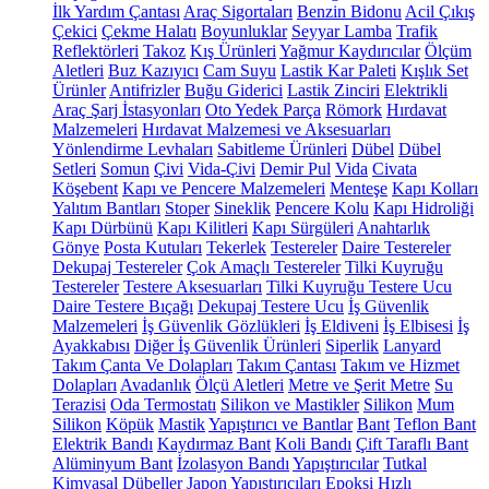
İlk Yardım Çantası
Araç Sigortaları
Benzin Bidonu
Acil Çıkış
Çekici
Çekme Halatı
Boyunluklar
Seyyar Lamba
Trafik
Reflektörleri
Takoz
Kış Ürünleri
Yağmur Kaydırıcılar
Ölçüm
Aletleri
Buz Kazıyıcı
Cam Suyu
Lastik Kar Paleti
Kışlık Set
Ürünler
Antifrizler
Buğu Giderici
Lastik Zinciri
Elektrikli
Araç Şarj İstasyonları
Oto Yedek Parça
Römork
Hırdavat
Malzemeleri
Hırdavat Malzemesi ve Aksesuarları
Yönlendirme Levhaları
Sabitleme Ürünleri
Dübel
Dübel
Setleri
Somun
Çivi
Vida-Çivi
Demir Pul
Vida
Civata
Köşebent
Kapı ve Pencere Malzemeleri
Menteşe
Kapı Kolları
Yalıtım Bantları
Stoper
Sineklik
Pencere Kolu
Kapı Hidroliği
Kapı Dürbünü
Kapı Kilitleri
Kapı Sürgüleri
Anahtarlık
Gönye
Posta Kutuları
Tekerlek
Testereler
Daire Testereler
Dekupaj Testereler
Çok Amaçlı Testereler
Tilki Kuyruğu
Testereler
Testere Aksesuarları
Tilki Kuyruğu Testere Ucu
Daire Testere Bıçağı
Dekupaj Testere Ucu
İş Güvenlik
Malzemeleri
İş Güvenlik Gözlükleri
İş Eldiveni
İş Elbisesi
İş
Ayakkabısı
Diğer İş Güvenlik Ürünleri
Siperlik
Lanyard
Takım Çanta Ve Dolapları
Takım Çantası
Takım ve Hizmet
Dolapları
Avadanlık
Ölçü Aletleri
Metre ve Şerit Metre
Su
Terazisi
Oda Termostatı
Silikon ve Mastikler
Silikon
Mum
Silikon
Köpük
Mastik
Yapıştırıcı ve Bantlar
Bant
Teflon Bant
Elektrik Bandı
Kaydırmaz Bant
Koli Bandı
Çift Taraflı Bant
Alüminyum Bant
İzolasyon Bandı
Yapıştırıcılar
Tutkal
Kimyasal Dübeller
Japon Yapıştırıcıları
Epoksi
Hızlı