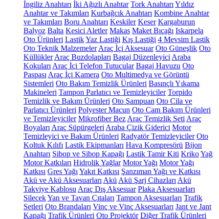
İngiliz Anahtarı
İki Ağızlı Anahtar
Tork Anahtarı
Yıldız
Anahtar ve Takımları
Kurbağcık Anahtarı
Kombine Anahtar
ve Takımları
Boru Anahtarı
Keskiler
Keser
Kargaburun
Balyoz
Balta
Kesici Aletler
Makas
Maket Bıçağı
Iskarpela
Oto Ürünleri
Lastik
Yaz Lastiği
Kış Lastiği
4 Mevsim Lastik
Oto Teknik Malzemeler
Araç İçi Aksesuar
Oto Güneşlik
Oto
Küllükler
Araç Buzdolapları
Bagaj Düzenleyici
Araba
Kokuları
Araç İçi Telefon Tutucular
Bagaj Havuzu
Oto
Paspası
Araç İçi Kamera
Oto Multimedya ve Görüntü
Sistemleri
Oto Bakım Temizlik Ürünleri
Basınçlı Yıkama
Makineleri
Tampon Parlatıcı ve Temizleyiciler
Torpido
Temizlik ve Bakım Ürünleri
Oto Şampuan
Oto Cila ve
Parlatıcı Ürünleri
Polyester Macun
Oto Cam Bakım Ürünleri
ve Temizleyiciler
Mikrofiber Bez
Araç Temizlik Seti
Araç
Boyaları
Araç Süpürgeleri
Araba Çizik Giderici
Motor
Temizleyici ve Bakım Ürünleri
Radyatör Temizleyiciler
Oto
Koltuk Kılıfı
Lastik Ekipmanları
Hava Kompresörü
Bijon
Anahtarı
Sibop ve Sibop Kapağı
Lastik Tamir Kiti
Kriko
Yağ
Motor Katkıları
Hidrolik Yağlar
Motor Yağı
Motor Yağı
Katkısı
Gres Yağı
Yakıt Katkısı
Şanzıman Yağı ve Katkısı
Akü ve Akü Aksesuarları
Akü
Akü Şarj Cihazları
Akü
Takviye Kablosu
Araç Dış Aksesuar
Plaka Aksesuarları
Silecek
Yan ve Tavan Çıtaları
Tampon Aksesuarları
Trafik
Setleri
Oto Brandaları
Vinç ve Vinç Aksesuarları
Jant ve Jant
Kapağı
Trafik Ürünleri
Oto Projektör
Diğer Trafik Ürünleri