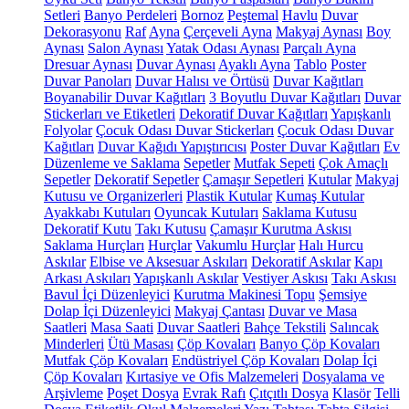
Setleri
Banyo Perdeleri
Bornoz
Peştemal
Havlu
Duvar
Dekorasyonu
Raf
Ayna
Çerçeveli Ayna
Makyaj Aynası
Boy
Aynası
Salon Aynası
Yatak Odası Aynası
Parçalı Ayna
Dresuar Aynası
Duvar Aynası
Ayaklı Ayna
Tablo
Poster
Duvar Panoları
Duvar Halısı ve Örtüsü
Duvar Kağıtları
Boyanabilir Duvar Kağıtları
3 Boyutlu Duvar Kağıtları
Duvar
Stickerları ve Etiketleri
Dekoratif Duvar Kağıtları
Yapışkanlı
Folyolar
Çocuk Odası Duvar Stickerları
Çocuk Odası Duvar
Kağıtları
Duvar Kağıdı Yapıştırıcısı
Poster Duvar Kağıtları
Ev
Düzenleme ve Saklama
Sepetler
Mutfak Sepeti
Çok Amaçlı
Sepetler
Dekoratif Sepetler
Çamaşır Sepetleri
Kutular
Makyaj
Kutusu ve Organizerleri
Plastik Kutular
Kumaş Kutular
Ayakkabı Kutuları
Oyuncak Kutuları
Saklama Kutusu
Dekoratif Kutu
Takı Kutusu
Çamaşır Kurutma Askısı
Saklama Hurçları
Hurçlar
Vakumlu Hurçlar
Halı Hurcu
Askılar
Elbise ve Aksesuar Askıları
Dekoratif Askılar
Kapı
Arkası Askıları
Yapışkanlı Askılar
Vestiyer Askısı
Takı Askısı
Bavul İçi Düzenleyici
Kurutma Makinesi Topu
Şemsiye
Dolap İçi Düzenleyici
Makyaj Çantası
Duvar ve Masa
Saatleri
Masa Saati
Duvar Saatleri
Bahçe Tekstili
Salıncak
Minderleri
Ütü Masası
Çöp Kovaları
Banyo Çöp Kovaları
Mutfak Çöp Kovaları
Endüstriyel Çöp Kovaları
Dolap İçi
Çöp Kovaları
Kırtasiye ve Ofis Malzemeleri
Dosyalama ve
Arşivleme
Poşet Dosya
Evrak Rafı
Çıtçıtlı Dosya
Klasör
Telli