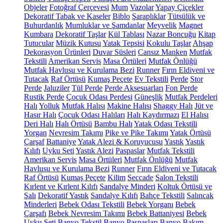
Objeler
Fotoğraf Çerçevesi
Mum
Vazolar
Yapay Çiçekler
Dekoratif Tabak ve Kaseler
Biblo
Şaraplıklar
Tütsülük ve
Buhurdanlık
Mumluklar ve Şamdanlar
Meyvelik
Magnet
Kumbara
Dekoratif Taşlar
Kül Tablası
Nazar Boncuğu
Kitap
Tutucular
Müzik Kutusu
Yatak Tepsisi
Kokulu Taşlar
Ahşap
Dekorasyon Ürünleri
Duvar Süsleri
Cansız Manken
Mutfak
Tekstili
Amerikan Servis
Masa Örtüleri
Mutfak Önlüğü
Mutfak Havlusu ve Kurulama Bezi
Runner
Fırın Eldiveni ve
Tutacak
Raf Örtüsü
Kumaş Peçete
Ev Tekstili
Perde
Stor
Perde
Jaluziler
Tül Perde
Perde Aksesuarları
Fon Perde
Rustik Perde
Çocuk Odası Perdesi
Güneşlik
Mutfak Perdeleri
Halı
Yolluk
Mutfak Halısı
Makine Halısı
Shaggy Halı
Jüt ve
Hasır Halı
Çocuk Odası Halıları
Halı Kaydırmazı
El Halısı
Deri Halı
Halı Örtüsü
Bambu Halı
Yatak Odası Tekstili
Yorgan
Nevresim Takımı
Pike ve Pike Takımı
Yatak Örtüsü
Çarşaf
Battaniye
Yatak Alezi & Koruyucusu
Yastık
Yastık
Kılıfı
Uyku Seti
Yastık Alezi
Paspaslar
Mutfak Tekstili
Amerikan Servis
Masa Örtüleri
Mutfak Önlüğü
Mutfak
Havlusu ve Kurulama Bezi
Runner
Fırın Eldiveni ve Tutacak
Raf Örtüsü
Kumaş Peçete
Kilim
Seccade
Salon Tekstili
Kırlent ve Kırlent Kılıfı
Sandalye Minderi
Koltuk Örtüsü ve
Şalı
Dekoratif Yastık
Sandalye Kılıfı
Bahçe Tekstili
Salıncak
Minderleri
Bebek Odası Tekstili
Bebek Yorganı
Bebek
Çarşafı
Bebek Nevresim Takımı
Bebek Battaniyesi
Bebek
Uyku Seti
Banyo Tekstil
Banyo Paspasları
Banyo Bakım