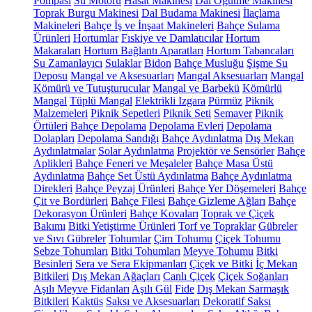
Pompası
Su Motoru
Hasat Makinesi
Dal Öğütme Makinesi
Toprak Burgu Makinesi
Dal Budama Makinesi
İlaçlama
Makineleri
Bahçe İş ve İnşaat Makineleri
Bahçe Sulama
Ürünleri
Hortumlar
Fıskiye ve Damlatıcılar
Hortum
Makaraları
Hortum Bağlantı Aparatları
Hortum Tabancaları
Su Zamanlayıcı
Sulaklar
Bidon
Bahçe Musluğu
Şişme Su
Deposu
Mangal ve Aksesuarları
Mangal Aksesuarları
Mangal
Kömürü ve Tutuşturucular
Mangal ve Barbekü
Kömürlü
Mangal
Tüplü Mangal
Elektrikli Izgara
Pürmüz
Piknik
Malzemeleri
Piknik Sepetleri
Piknik Seti
Semaver
Piknik
Örtüleri
Bahçe Depolama
Depolama Evleri
Depolama
Dolapları
Depolama Sandığı
Bahçe Aydınlatma
Dış Mekan
Aydınlatmalar
Solar Aydınlatma
Projektör ve Sensörler
Bahçe
Aplikleri
Bahçe Feneri ve Meşaleler
Bahçe Masa Üstü
Aydınlatma
Bahçe Set Üstü Aydınlatma
Bahçe Aydınlatma
Direkleri
Bahçe Peyzaj Ürünleri
Bahçe Yer Döşemeleri
Bahçe
Çit ve Bordürleri
Bahçe Filesi
Bahçe Gizleme Ağları
Bahçe
Dekorasyon Ürünleri
Bahçe Kovaları
Toprak ve Çiçek
Bakımı
Bitki Yetiştirme Ürünleri
Torf ve Topraklar
Gübreler
ve Sıvı Gübreler
Tohumlar
Çim Tohumu
Çiçek Tohumu
Sebze Tohumları
Bitki Tohumları
Meyve Tohumu
Bitki
Besinleri
Sera ve Sera Ekipmanları
Çiçek ve Bitki
İç Mekan
Bitkileri
Dış Mekan Ağaçları
Canlı Çiçek
Çiçek Soğanları
Aşılı Meyve Fidanları
Aşılı Gül
Fide
Dış Mekan Sarmaşık
Bitkileri
Kaktüs
Saksı ve Aksesuarları
Dekoratif Saksı