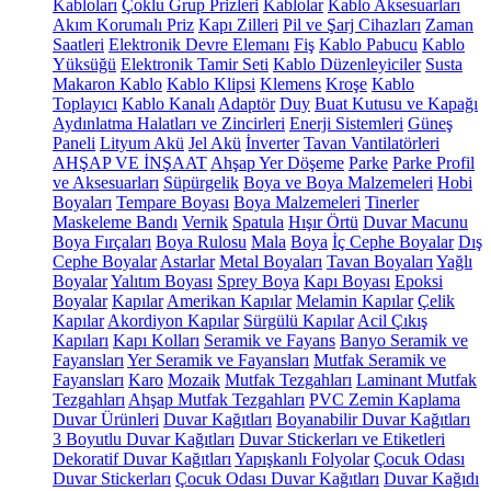
Kabloları
Çoklu Grup Prizleri
Kablolar
Kablo Aksesuarları
Akım Korumalı Priz
Kapı Zilleri
Pil ve Şarj Cihazları
Zaman
Saatleri
Elektronik Devre Elemanı
Fiş
Kablo Pabucu
Kablo
Yüksüğü
Elektronik Tamir Seti
Kablo Düzenleyiciler
Susta
Makaron Kablo
Kablo Klipsi
Klemens
Kroşe
Kablo
Toplayıcı
Kablo Kanalı
Adaptör
Duy
Buat Kutusu ve Kapağı
Aydınlatma Halatları ve Zincirleri
Enerji Sistemleri
Güneş
Paneli
Lityum Akü
Jel Akü
İnverter
Tavan Vantilatörleri
AHŞAP VE İNŞAAT
Ahşap Yer Döşeme
Parke
Parke Profil
ve Aksesuarları
Süpürgelik
Boya ve Boya Malzemeleri
Hobi
Boyaları
Tempare Boyası
Boya Malzemeleri
Tinerler
Maskeleme Bandı
Vernik
Spatula
Hışır Örtü
Duvar Macunu
Boya Fırçaları
Boya Rulosu
Mala
Boya
İç Cephe Boyalar
Dış
Cephe Boyalar
Astarlar
Metal Boyaları
Tavan Boyaları
Yağlı
Boyalar
Yalıtım Boyası
Sprey Boya
Kapı Boyası
Epoksi
Boyalar
Kapılar
Amerikan Kapılar
Melamin Kapılar
Çelik
Kapılar
Akordiyon Kapılar
Sürgülü Kapılar
Acil Çıkış
Kapıları
Kapı Kolları
Seramik ve Fayans
Banyo Seramik ve
Fayansları
Yer Seramik ve Fayansları
Mutfak Seramik ve
Fayansları
Karo
Mozaik
Mutfak Tezgahları
Laminant Mutfak
Tezgahları
Ahşap Mutfak Tezgahları
PVC Zemin Kaplama
Duvar Ürünleri
Duvar Kağıtları
Boyanabilir Duvar Kağıtları
3 Boyutlu Duvar Kağıtları
Duvar Stickerları ve Etiketleri
Dekoratif Duvar Kağıtları
Yapışkanlı Folyolar
Çocuk Odası
Duvar Stickerları
Çocuk Odası Duvar Kağıtları
Duvar Kağıdı