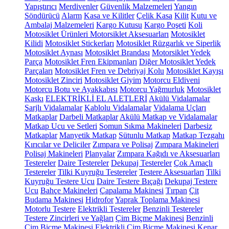
Yapıştırıcı
Merdivenler
Güvenlik Malzemeleri
Yangın
Söndürücü
Alarm
Kasa ve Kilitler
Çelik Kasa
Kilit
Kutu ve
Ambalaj Malzemeleri
Kargo Kutusu
Kargo Poşeti
Koli
Motosiklet Ürünleri
Motorsiklet Aksesuarları
Motosiklet
Kilidi
Motosiklet Stickerları
Motosiklet Rüzgarlık ve Siperlik
Motosiklet Aynası
Motosiklet Brandası
Motorsiklet Yedek
Parça
Motosiklet Fren Ekipmanları
Diğer Motosiklet Yedek
Parçaları
Motosiklet Fren ve Debriyaj Kolu
Motosiklet Kayışı
Motosiklet Zinciri
Motosiklet Giyim
Motorcu Eldiveni
Motorcu Botu ve Ayakkabısı
Motorcu Yağmurluk
Motosiklet
Kaskı
ELEKTRİKLİ EL ALETLERİ
Akülü Vidalamalar
Şarjlı Vidalamalar
Kablolu Vidalamalar
Vidalama Uçları
Matkaplar
Darbeli Matkaplar
Akülü Matkap ve Vidalamalar
Matkap Ucu ve Setleri
Somun Sıkma Makineleri
Darbesiz
Matkaplar
Manyetik Matkap
Sütunlu Matkap
Matkap Tezgahı
Kırıcılar ve Deliciler
Zımpara ve Polisaj
Zımpara Makineleri
Polisaj Makineleri
Planyalar
Zımpara Kağıdı ve Aksesuarları
Testereler
Daire Testereler
Dekupaj Testereler
Çok Amaçlı
Testereler
Tilki Kuyruğu Testereler
Testere Aksesuarları
Tilki
Kuyruğu Testere Ucu
Daire Testere Bıçağı
Dekupaj Testere
Ucu
Bahçe Makineleri
Çapalama Makinesi
Tırpan
Çit
Budama Makinesi
Hidrofor
Yaprak Toplama Makinesi
Motorlu Testere
Elektrikli Testereler
Benzinli Testereler
Testere Zincirleri ve Yağları
Çim Biçme Makinesi
Benzinli
Çim Biçme Makinesi
Elektrikli Çim Biçme Makinesi
Kenar