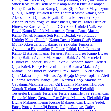
Sinek Kovucular
Çadır Matı
Kamp Masası
Pusula
Kampet
Kamp Duşu
Isıtıcılar
Kamp Çantası
Şişme Yastık
Magnezyum
Çubuğu
Kamp Tuvaleti
Kamp Taburesi
Şişme Yatak
Çadır
Aksesuarı
Sırt Çantası
Hayatta Kalma Malzemeleri
Spor
Aletleri
Pilates, Yoga ve Jimnastik
Ağırlık ve Halter Ürünleri
Fitness ve Kardiyo Ürünleri
Diğer Spor Ürünleri
Valiz ve
Bavul
Kamp Mutfak Malzemeleri
Termal Çanta
Matara
Kamp Yemek Pişirme Seti
Kamp Buzluk ve Soğutucu
Ürünler
Kamp Demliği
Kamp Tavası
Kamp Ocağı
Kamp
Mutfak Aksesuarları
Çakmak ve Yakıcılar
Termoslar
Aydınlatma Ekipmanları
El Feneri
Işıldak
Kafa Lambası
Kamp El Aletleri
Kamp Testeresi
Kamp Küreği
Kamp Bıçağı
Kamp Baltası
Avcılık Malzemeleri
Balık Av Malzemeleri
Bisiklet ve Scooter
Bisiklet
Elektrikli Scooter
Bahçe Aletleri
Çapa
Kürek
Bahçe Eldiveni
Tırmık
Budama Makası
Aşı
Makası
Fide Dikici ve Sökücü
Orak
Bahçe El Aleti Setleri
Çim Makası
Tırpan Misinası
Aşı Bıçağı
Meyve Toplama Aleti
Budama Testeresi
Bahçe Çatalı
Kazma
Bahçe Makineleri
Çapalama Makinesi
Tırpan
Çit Budama Makinesi
Hidrofor
Yaprak Toplama Makinesi
Motorlu Testere
Elektrikli
Testereler
Benzinli Testereler
Testere Zincirleri ve Yağları
Çim
Biçme Makinesi
Benzinli Çim Biçme Makinesi
Elektrikli Çim
Biçme Makinesi
Kenar Kesme Makinesi
Çim Biçme Yedek
Parça
Pompa
Santrifüj Pompa
Dalgıç Pompası
Bahçe