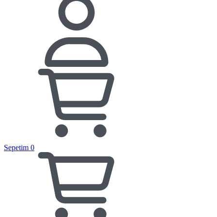
Sepetim
0