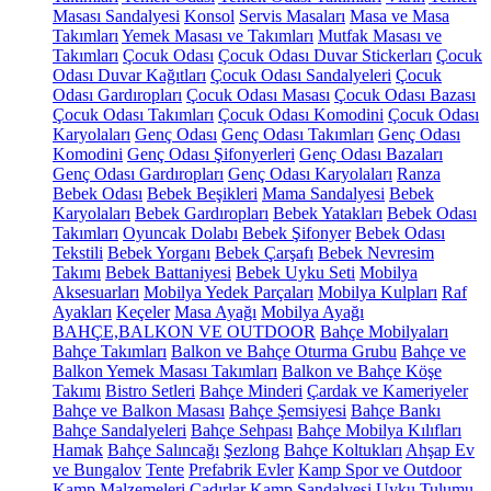
Masası Sandalyesi
Konsol
Servis Masaları
Masa ve Masa
Takımları
Yemek Masası ve Takımları
Mutfak Masası ve
Takımları
Çocuk Odası
Çocuk Odası Duvar Stickerları
Çocuk
Odası Duvar Kağıtları
Çocuk Odası Sandalyeleri
Çocuk
Odası Gardıropları
Çocuk Odası Masası
Çocuk Odası Bazası
Çocuk Odası Takımları
Çocuk Odası Komodini
Çocuk Odası
Karyolaları
Genç Odası
Genç Odası Takımları
Genç Odası
Komodini
Genç Odası Şifonyerleri
Genç Odası Bazaları
Genç Odası Gardıropları
Genç Odası Karyolaları
Ranza
Bebek Odası
Bebek Beşikleri
Mama Sandalyesi
Bebek
Karyolaları
Bebek Gardıropları
Bebek Yatakları
Bebek Odası
Takımları
Oyuncak Dolabı
Bebek Şifonyer
Bebek Odası
Tekstili
Bebek Yorganı
Bebek Çarşafı
Bebek Nevresim
Takımı
Bebek Battaniyesi
Bebek Uyku Seti
Mobilya
Aksesuarları
Mobilya Yedek Parçaları
Mobilya Kulpları
Raf
Ayakları
Keçeler
Masa Ayağı
Mobilya Ayağı
BAHÇE,BALKON VE OUTDOOR
Bahçe Mobilyaları
Bahçe Takımları
Balkon ve Bahçe Oturma Grubu
Bahçe ve
Balkon Yemek Masası Takımları
Balkon ve Bahçe Köşe
Takımı
Bistro Setleri
Bahçe Minderi
Çardak ve Kameriyeler
Bahçe ve Balkon Masası
Bahçe Şemsiyesi
Bahçe Bankı
Bahçe Sandalyeleri
Bahçe Sehpası
Bahçe Mobilya Kılıfları
Hamak
Bahçe Salıncağı
Şezlong
Bahçe Koltukları
Ahşap Ev
ve Bungalov
Tente
Prefabrik Evler
Kamp Spor ve Outdoor
Kamp Malzemeleri
Çadırlar
Kamp Sandalyesi
Uyku Tulumu