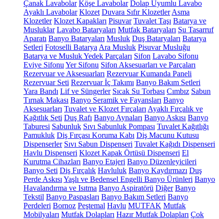
Çanak Lavabolar
Köşe Lavabolar
Dolap Uyumlu Lavabo
Ayaklı Lavabolar
Klozet
Duvara Sıfır Klozetler
Asma
Klozetler
Klozet Kapakları
Pisuvar
Tuvalet Taşı
Batarya ve
Musluklar
Lavabo Bataryaları
Mutfak Bataryaları
Su Tasarruf
Aparatı
Banyo Bataryaları
Musluk
Duş Bataryaları
Batarya
Setleri
Fotoselli Batarya
Ara Musluk
Pisuvar Musluğu
Batarya ve Musluk Yedek Parçaları
Sifon
Lavabo Sifonu
Eviye Sifonu
Yer Sifonu
Sifon Aksesuarları ve Parçaları
Rezervuar ve Aksesuarları
Rezervuar Kumanda Paneli
Rezervuar Seti
Rezervuar İç Takımı
Banyo Bakım Setleri
Yara Bandı
Lif ve Süngerler
Sıcak Su Torbası
Cımbız
Sabun
Tırnak Makası
Banyo Seramik ve Fayansları
Banyo
Aksesuarları
Tuvalet ve Klozet Fırçaları
Ayaklı Fırçalık ve
Kağıtlık Seti
Duş Rafı
Banyo Aynaları
Banyo Askısı
Banyo
Taburesi
Sabunluk
Sıvı Sabunluk Pompası
Tuvalet Kağıtlığı
Pamukluk
Diş Fırçası Koruma Kabı
Diş Macunu Kutusu
Dispenserler
Sıvı Sabun Dispenseri
Tuvalet Kağıdı Dispenseri
Havlu Dispenseri
Klozet Kapak Örtüsü Dispenseri
El
Kurutma Cihazları
Banyo Etajeri
Banyo Düzenleyicileri
Banyo Seti
Diş Fırçalık
Havluluk
Banyo Kaydırmazı
Duş
Perde Askısı
Yaşlı ve Bedensel Engelli Banyo Ürünleri
Banyo
Havalandırma ve Isıtma
Banyo Aspiratörü
Diğer
Banyo
Tekstil
Banyo Paspasları
Banyo Bakım Setleri
Banyo
Perdeleri
Bornoz
Peştemal
Havlu
MUTFAK
Mutfak
Mobilyaları
Mutfak Dolapları
Hazır Mutfak Dolapları
Çok