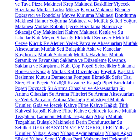
ve Tava
Pizza Makinesi
Krep Makinesi
Basküller
Yiyecek
Hazırlama
Mutfak Tartısı
Mikser
Kıyma Makinesi
Blender
Doğrayıcı ve Rondolar
Meyve Kurutma Makinesi
Dondurma
Makinesi
Hamur Yoğurma Makinesi ve Mutfak Şefleri
Yoğurt
Makinesi
Mutfak Robotu
İçecek Hazırlama
Narenciye
Sıkacağı
Çay Makineleri
Kahve Makinesi
Kettle ve Su
Isıtıcılar
Katı Meyve Sıkacağı
Elektrikli Semaver
Elektrikli
Cezve
Küçük Ev Aletleri Yedek Parça ve Aksesuarları
Mutfak
Aksesuarları
Mutfak Seti
Bulaşıklık
Askı ve Kancalar
Kaydırmaz
Mutfak Sabunluk
Mutfak Havluluk
Mutfak
Seramik ve Fayansları
Saklama ve Düzenleme
Kavanoz
Saklama ve Karıştırma Kabı
Çöp Poşeti
Sebzelikler
Saklama
Bonesi ve Kapağı
Mutfak Raf Düzenleyici
Poşetlik
Kaşıklık
Beslenme Kutusu
Damacana Pompası
Ekmeklik
Sefer Tası
Streç Film
Peçete Yüzüğü
Kavanoz Kapağı
Pipet
Buzdolabı
Poşeti
Doypack
Su Arıtma Cihazları ve Aksesuarları
Su
Arıtma Cihazları
Su Arıtma Filtreleri
Su Arıtma Aksesuarları
ve Yedek Parçaları
Arıtma Musluğu
Endüstriyel Mutfak
Ürünleri
Gıda ve İçecek
Kahve
Filtre Kahve Kağıdı
Türk
Kahvesi
Kapsül Kahve
Filtre Kahve
Çekirdek Kahve
Mutfak
Tezgahları
Laminant Mutfak Tezgahları
Ahşap Mutfak
Tezgahları
Bulaşık Makineleri
Derin Dondurucular
Su
Sebilleri
DEKORASYON VE EV GEREÇLERİ
Yılbaşı
Ürünleri
Yılbaşı Ağacı
Yılbaşı Aydınlatmaları
Yılbaşı Ağacı
Süsleri
Yılbaşı Sepeti
Yılbaşı Parti Malzemeleri
Dekoratif