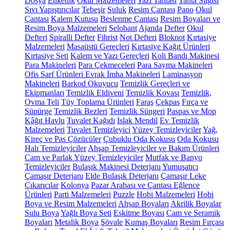
Dosya
Etiketlik
Okul Malzemeleri
Yazı Tahtası
Tahta Silgisi
Sıvı Yapıştırıcılar
Tebeşir
Suluk
Resim Çantası
Pano
Okul
Çantası
Kalem Kutusu
Beslenme Çantası
Resim Boyaları ve
Resim Boya Malzemeleri
Selobant
Ajanda
Defter
Okul
Defteri
Spiralli Defter
Fihrist
Not Defteri
Bloknot
Kırtasiye
Malzemeleri
Masaüstü Gereçleri
Kırtasiye Kağıt Ürünleri
Kırtasiye Seti
Kalem ve Yazı Gereçleri
Koli Bandı Makinesi
Para Makineleri
Para Çekmeceleri
Para Sayma Makineleri
Ofis Sarf Ürünleri
Evrak İmha Makineleri
Laminasyon
Makineleri
Barkod Okuyucu
Temizlik Gereçleri ve
Ekipmanları
Temizlik Eldiveni
Temizlik Kovası
Temizlik,
Ovma Teli
Tüy Toplama Ürünleri
Faraş
Çekpas
Fırça ve
Süpürge
Temizlik Bezleri
Temizlik Süngeri
Paspas ve Mop
Kâğıt Havlu
Tuvalet Kağıdı
Islak Mendil
Ev Temizlik
Malzemeleri
Tuvalet Temizleyici
Yüzey Temizleyiciler
Yağ,
Kireç ve Pas Çözücüler
Çubuklu Oda Kokusu
Oda Kokusu
Halı Temizleyiciler
Ahşap Temizleyiciler ve Bakım Ürünleri
Cam ve Parlak Yüzey Temizleyiciler
Mutfak ve Banyo
Temizleyiciler
Bulaşık Makinesi Deterjanı
Yumuşatıcı
Çamaşır Deterjanı
Elde Bulaşık Deterjanı
Çamaşır Leke
Çıkarıcılar
Kolonya
Pazar Arabası ve Çantası
Eğlence
Ürünleri
Parti Malzemeleri
Puzzle
Hobi Malzemeleri
Hobi
Boya ve Resim Malzemeleri
Ahşap Boyaları
Akrilik Boyalar
Sulu Boya
Yağlı Boya Seti
Eskitme Boyası
Cam ve Seramik
Boyaları
Metalik Boya
Şövale
Kumaş Boyaları
Resim Fırçası