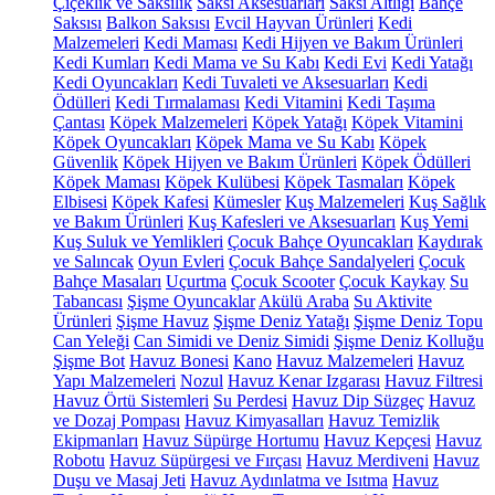
Çiçeklik ve Saksılık
Saksı Aksesuarları
Saksı Altlığı
Bahçe
Saksısı
Balkon Saksısı
Evcil Hayvan Ürünleri
Kedi
Malzemeleri
Kedi Maması
Kedi Hijyen ve Bakım Ürünleri
Kedi Kumları
Kedi Mama ve Su Kabı
Kedi Evi
Kedi Yatağı
Kedi Oyuncakları
Kedi Tuvaleti ve Aksesuarları
Kedi
Ödülleri
Kedi Tırmalaması
Kedi Vitamini
Kedi Taşıma
Çantası
Köpek Malzemeleri
Köpek Yatağı
Köpek Vitamini
Köpek Oyuncakları
Köpek Mama ve Su Kabı
Köpek
Güvenlik
Köpek Hijyen ve Bakım Ürünleri
Köpek Ödülleri
Köpek Maması
Köpek Kulübesi
Köpek Tasmaları
Köpek
Elbisesi
Köpek Kafesi
Kümesler
Kuş Malzemeleri
Kuş Sağlık
ve Bakım Ürünleri
Kuş Kafesleri ve Aksesuarları
Kuş Yemi
Kuş Suluk ve Yemlikleri
Çocuk Bahçe Oyuncakları
Kaydırak
ve Salıncak
Oyun Evleri
Çocuk Bahçe Sandalyeleri
Çocuk
Bahçe Masaları
Uçurtma
Çocuk Scooter
Çocuk Kaykay
Su
Tabancası
Şişme Oyuncaklar
Akülü Araba
Su Aktivite
Ürünleri
Şişme Havuz
Şişme Deniz Yatağı
Şişme Deniz Topu
Can Yeleği
Can Simidi ve Deniz Simidi
Şişme Deniz Kolluğu
Şişme Bot
Havuz Bonesi
Kano
Havuz Malzemeleri
Havuz
Yapı Malzemeleri
Nozul
Havuz Kenar Izgarası
Havuz Filtresi
Havuz Örtü Sistemleri
Su Perdesi
Havuz Dip Süzgeç
Havuz
ve Dozaj Pompası
Havuz Kimyasalları
Havuz Temizlik
Ekipmanları
Havuz Süpürge Hortumu
Havuz Kepçesi
Havuz
Robotu
Havuz Süpürgesi ve Fırçası
Havuz Merdiveni
Havuz
Duşu ve Masaj Jeti
Havuz Aydınlatma ve Isıtma
Havuz