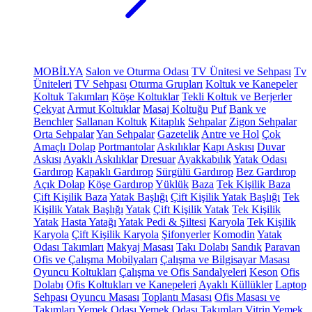
MOBİLYA
Salon ve Oturma Odası
TV Ünitesi ve Sehpası
Tv
Üniteleri
TV Sehpası
Oturma Grupları
Koltuk ve Kanepeler
Koltuk Takımları
Köşe Koltuklar
Tekli Koltuk ve Berjerler
Çekyat
Armut Koltuklar
Masaj Koltuğu
Puf
Bank ve
Benchler
Sallanan Koltuk
Kitaplık
Sehpalar
Zigon Sehpalar
Orta Sehpalar
Yan Sehpalar
Gazetelik
Antre ve Hol
Çok
Amaçlı Dolap
Portmantolar
Askılıklar
Kapı Askısı
Duvar
Askısı
Ayaklı Askılıklar
Dresuar
Ayakkabılık
Yatak Odası
Gardırop
Kapaklı Gardırop
Sürgülü Gardırop
Bez Gardırop
Açık Dolap
Köşe Gardırop
Yüklük
Baza
Tek Kişilik Baza
Çift Kişilik Baza
Yatak Başlığı
Çift Kişilik Yatak Başlığı
Tek
Kişilik Yatak Başlığı
Yatak
Çift Kişilik Yatak
Tek Kişilik
Yatak
Hasta Yatağı
Yatak Pedi & Şiltesi
Karyola
Tek Kişilik
Karyola
Çift Kişilik Karyola
Şifonyerler
Komodin
Yatak
Odası Takımları
Makyaj Masası
Takı Dolabı
Sandık
Paravan
Ofis ve Çalışma Mobilyaları
Çalışma ve Bilgisayar Masası
Oyuncu Koltukları
Çalışma ve Ofis Sandalyeleri
Keson
Ofis
Dolabı
Ofis Koltukları ve Kanepeleri
Ayaklı Küllükler
Laptop
Sehpası
Oyuncu Masası
Toplantı Masası
Ofis Masası ve
Takımları
Yemek Odası
Yemek Odası Takımları
Vitrin
Yemek