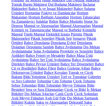
Pompası
Su Motoru
Hasat Makinesi
Dal Öğütme Makinesi
Toprak Burgu Makinesi
Dal Budama Makinesi
İlaçlama
Makineleri
Bahçe İş ve İnşaat Makineleri
Bahçe Sulama
Ürünleri
Hortumlar
Fıskiye ve Damlatıcılar
Hortum
Makaraları
Hortum Bağlantı Aparatları
Hortum Tabancaları
Su Zamanlayıcı
Sulaklar
Bidon
Bahçe Musluğu
Şişme Su
Deposu
Mangal ve Aksesuarları
Mangal Aksesuarları
Mangal
Kömürü ve Tutuşturucular
Mangal ve Barbekü
Kömürlü
Mangal
Tüplü Mangal
Elektrikli Izgara
Pürmüz
Piknik
Malzemeleri
Piknik Sepetleri
Piknik Seti
Semaver
Piknik
Örtüleri
Bahçe Depolama
Depolama Evleri
Depolama
Dolapları
Depolama Sandığı
Bahçe Aydınlatma
Dış Mekan
Aydınlatmalar
Solar Aydınlatma
Projektör ve Sensörler
Bahçe
Aplikleri
Bahçe Feneri ve Meşaleler
Bahçe Masa Üstü
Aydınlatma
Bahçe Set Üstü Aydınlatma
Bahçe Aydınlatma
Direkleri
Bahçe Peyzaj Ürünleri
Bahçe Yer Döşemeleri
Bahçe
Çit ve Bordürleri
Bahçe Filesi
Bahçe Gizleme Ağları
Bahçe
Dekorasyon Ürünleri
Bahçe Kovaları
Toprak ve Çiçek
Bakımı
Bitki Yetiştirme Ürünleri
Torf ve Topraklar
Gübreler
ve Sıvı Gübreler
Tohumlar
Çim Tohumu
Çiçek Tohumu
Sebze Tohumları
Bitki Tohumları
Meyve Tohumu
Bitki
Besinleri
Sera ve Sera Ekipmanları
Çiçek ve Bitki
İç Mekan
Bitkileri
Dış Mekan Ağaçları
Canlı Çiçek
Çiçek Soğanları
Aşılı Meyve Fidanları
Aşılı Gül
Fide
Dış Mekan Sarmaşık
Bitkileri
Kaktüs
Saksı ve Aksesuarları
Dekoratif Saksı