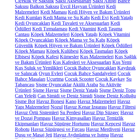
Çiçeklik ve Saksılık
Saksı Aksesuarları
Saksı Altlığı
Bahçe
Saksısı
Balkon Saksısı
Evcil Hayvan Ürünleri
Kedi
Malzemeleri
Kedi Maması
Kedi Hijyen ve Bakım Ürünleri
Kedi Kumları
Kedi Mama ve Su Kabı
Kedi Evi
Kedi Yatağı
Kedi Oyuncakları
Kedi Tuvaleti ve Aksesuarları
Kedi
Ödülleri
Kedi Tırmalaması
Kedi Vitamini
Kedi Taşıma
Çantası
Köpek Malzemeleri
Köpek Yatağı
Köpek Vitamini
Köpek Oyuncakları
Köpek Mama ve Su Kabı
Köpek
Güvenlik
Köpek Hijyen ve Bakım Ürünleri
Köpek Ödülleri
Köpek Maması
Köpek Kulübesi
Köpek Tasmaları
Köpek
Elbisesi
Köpek Kafesi
Kümesler
Kuş Malzemeleri
Kuş Sağlık
ve Bakım Ürünleri
Kuş Kafesleri ve Aksesuarları
Kuş Yemi
Kuş Suluk ve Yemlikleri
Çocuk Bahçe Oyuncakları
Kaydırak
ve Salıncak
Oyun Evleri
Çocuk Bahçe Sandalyeleri
Çocuk
Bahçe Masaları
Uçurtma
Çocuk Scooter
Çocuk Kaykay
Su
Tabancası
Şişme Oyuncaklar
Akülü Araba
Su Aktivite
Ürünleri
Şişme Havuz
Şişme Deniz Yatağı
Şişme Deniz Topu
Can Yeleği
Can Simidi ve Deniz Simidi
Şişme Deniz Kolluğu
Şişme Bot
Havuz Bonesi
Kano
Havuz Malzemeleri
Havuz
Yapı Malzemeleri
Nozul
Havuz Kenar Izgarası
Havuz Filtresi
Havuz Örtü Sistemleri
Su Perdesi
Havuz Dip Süzgeç
Havuz
ve Dozaj Pompası
Havuz Kimyasalları
Havuz Temizlik
Ekipmanları
Havuz Süpürge Hortumu
Havuz Kepçesi
Havuz
Robotu
Havuz Süpürgesi ve Fırçası
Havuz Merdiveni
Havuz
Duşu ve Masaj Jeti
Havuz Aydınlatma ve Isıtma
Havuz