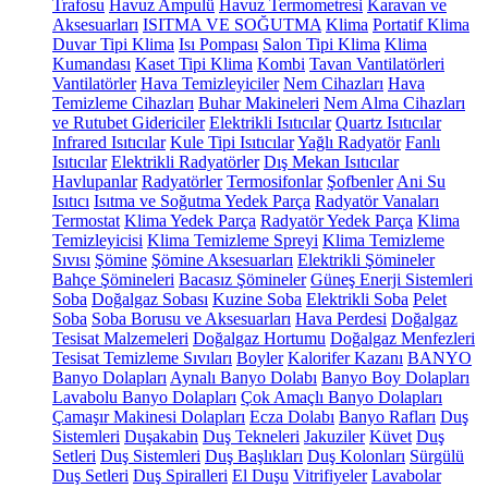
Trafosu
Havuz Ampulü
Havuz Termometresi
Karavan ve
Aksesuarları
ISITMA VE SOĞUTMA
Klima
Portatif Klima
Duvar Tipi Klima
Isı Pompası
Salon Tipi Klima
Klima
Kumandası
Kaset Tipi Klima
Kombi
Tavan Vantilatörleri
Vantilatörler
Hava Temizleyiciler
Nem Cihazları
Hava
Temizleme Cihazları
Buhar Makineleri
Nem Alma Cihazları
ve Rutubet Gidericiler
Elektrikli Isıtıcılar
Quartz Isıtıcılar
Infrared Isıtıcılar
Kule Tipi Isıtıcılar
Yağlı Radyatör
Fanlı
Isıtıcılar
Elektrikli Radyatörler
Dış Mekan Isıtıcılar
Havlupanlar
Radyatörler
Termosifonlar
Şofbenler
Ani Su
Isıtıcı
Isıtma ve Soğutma Yedek Parça
Radyatör Vanaları
Termostat
Klima Yedek Parça
Radyatör Yedek Parça
Klima
Temizleyicisi
Klima Temizleme Spreyi
Klima Temizleme
Sıvısı
Şömine
Şömine Aksesuarları
Elektrikli Şömineler
Bahçe Şömineleri
Bacasız Şömineler
Güneş Enerji Sistemleri
Soba
Doğalgaz Sobası
Kuzine Soba
Elektrikli Soba
Pelet
Soba
Soba Borusu ve Aksesuarları
Hava Perdesi
Doğalgaz
Tesisat Malzemeleri
Doğalgaz Hortumu
Doğalgaz Menfezleri
Tesisat Temizleme Sıvıları
Boyler
Kalorifer Kazanı
BANYO
Banyo Dolapları
Aynalı Banyo Dolabı
Banyo Boy Dolapları
Lavabolu Banyo Dolapları
Çok Amaçlı Banyo Dolapları
Çamaşır Makinesi Dolapları
Ecza Dolabı
Banyo Rafları
Duş
Sistemleri
Duşakabin
Duş Tekneleri
Jakuziler
Küvet
Duş
Setleri
Duş Sistemleri
Duş Başlıkları
Duş Kolonları
Sürgülü
Duş Setleri
Duş Spiralleri
El Duşu
Vitrifiyeler
Lavabolar