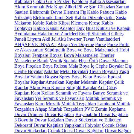
Kabloları
Çoklu Grup Prizleri
Kablolar
Kablo Aksesuarları
Akım Korumalı Priz
Kapı Zilleri
Pil ve Şarj Cihazları
Zaman
Saatleri
Elektronik Devre Elemanı
Fiş
Kablo Pabucu
Kablo
Yüksüğü
Elektronik Tamir Seti
Kablo Düzenleyiciler
Susta
Makaron Kablo
Kablo Klipsi
Klemens
Kroşe
Kablo
Toplayıcı
Kablo Kanalı
Adaptör
Duy
Buat Kutusu ve Kapağı
Aydınlatma Halatları ve Zincirleri
Enerji Sistemleri
Güneş
Paneli
Lityum Akü
Jel Akü
İnverter
Tavan Vantilatörleri
AHŞAP VE İNŞAAT
Ahşap Yer Döşeme
Parke
Parke Profil
ve Aksesuarları
Süpürgelik
Boya ve Boya Malzemeleri
Hobi
Boyaları
Tempare Boyası
Boya Malzemeleri
Tinerler
Maskeleme Bandı
Vernik
Spatula
Hışır Örtü
Duvar Macunu
Boya Fırçaları
Boya Rulosu
Mala
Boya
İç Cephe Boyalar
Dış
Cephe Boyalar
Astarlar
Metal Boyaları
Tavan Boyaları
Yağlı
Boyalar
Yalıtım Boyası
Sprey Boya
Kapı Boyası
Epoksi
Boyalar
Kapılar
Amerikan Kapılar
Melamin Kapılar
Çelik
Kapılar
Akordiyon Kapılar
Sürgülü Kapılar
Acil Çıkış
Kapıları
Kapı Kolları
Seramik ve Fayans
Banyo Seramik ve
Fayansları
Yer Seramik ve Fayansları
Mutfak Seramik ve
Fayansları
Karo
Mozaik
Mutfak Tezgahları
Laminant Mutfak
Tezgahları
Ahşap Mutfak Tezgahları
PVC Zemin Kaplama
Duvar Ürünleri
Duvar Kağıtları
Boyanabilir Duvar Kağıtları
3 Boyutlu Duvar Kağıtları
Duvar Stickerları ve Etiketleri
Dekoratif Duvar Kağıtları
Yapışkanlı Folyolar
Çocuk Odası
Duvar Stickerları
Çocuk Odası Duvar Kağıtları
Duvar Kağıdı