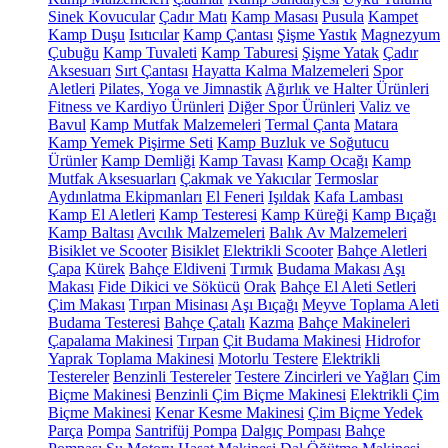
Sinek Kovucular
Çadır Matı
Kamp Masası
Pusula
Kampet
Kamp Duşu
Isıtıcılar
Kamp Çantası
Şişme Yastık
Magnezyum
Çubuğu
Kamp Tuvaleti
Kamp Taburesi
Şişme Yatak
Çadır
Aksesuarı
Sırt Çantası
Hayatta Kalma Malzemeleri
Spor
Aletleri
Pilates, Yoga ve Jimnastik
Ağırlık ve Halter Ürünleri
Fitness ve Kardiyo Ürünleri
Diğer Spor Ürünleri
Valiz ve
Bavul
Kamp Mutfak Malzemeleri
Termal Çanta
Matara
Kamp Yemek Pişirme Seti
Kamp Buzluk ve Soğutucu
Ürünler
Kamp Demliği
Kamp Tavası
Kamp Ocağı
Kamp
Mutfak Aksesuarları
Çakmak ve Yakıcılar
Termoslar
Aydınlatma Ekipmanları
El Feneri
Işıldak
Kafa Lambası
Kamp El Aletleri
Kamp Testeresi
Kamp Küreği
Kamp Bıçağı
Kamp Baltası
Avcılık Malzemeleri
Balık Av Malzemeleri
Bisiklet ve Scooter
Bisiklet
Elektrikli Scooter
Bahçe Aletleri
Çapa
Kürek
Bahçe Eldiveni
Tırmık
Budama Makası
Aşı
Makası
Fide Dikici ve Sökücü
Orak
Bahçe El Aleti Setleri
Çim Makası
Tırpan Misinası
Aşı Bıçağı
Meyve Toplama Aleti
Budama Testeresi
Bahçe Çatalı
Kazma
Bahçe Makineleri
Çapalama Makinesi
Tırpan
Çit Budama Makinesi
Hidrofor
Yaprak Toplama Makinesi
Motorlu Testere
Elektrikli
Testereler
Benzinli Testereler
Testere Zincirleri ve Yağları
Çim
Biçme Makinesi
Benzinli Çim Biçme Makinesi
Elektrikli Çim
Biçme Makinesi
Kenar Kesme Makinesi
Çim Biçme Yedek
Parça
Pompa
Santrifüj Pompa
Dalgıç Pompası
Bahçe