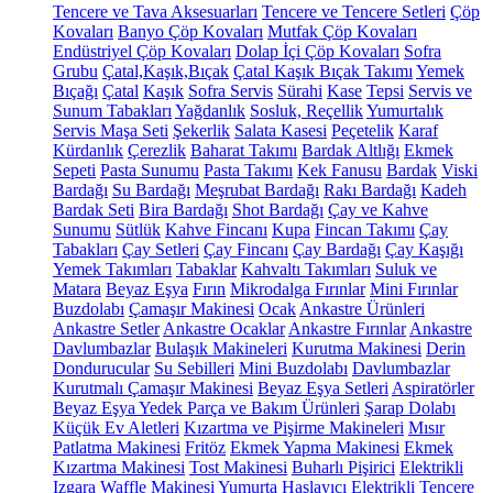
Tencere ve Tava Aksesuarları
Tencere ve Tencere Setleri
Çöp
Kovaları
Banyo Çöp Kovaları
Mutfak Çöp Kovaları
Endüstriyel Çöp Kovaları
Dolap İçi Çöp Kovaları
Sofra
Grubu
Çatal,Kaşık,Bıçak
Çatal Kaşık Bıçak Takımı
Yemek
Bıçağı
Çatal
Kaşık
Sofra Servis
Sürahi
Kase
Tepsi
Servis ve
Sunum Tabakları
Yağdanlık
Sosluk, Reçellik
Yumurtalık
Servis Maşa Seti
Şekerlik
Salata Kasesi
Peçetelik
Karaf
Kürdanlık
Çerezlik
Baharat Takımı
Bardak Altlığı
Ekmek
Sepeti
Pasta Sunumu
Pasta Takımı
Kek Fanusu
Bardak
Viski
Bardağı
Su Bardağı
Meşrubat Bardağı
Rakı Bardağı
Kadeh
Bardak Seti
Bira Bardağı
Shot Bardağı
Çay ve Kahve
Sunumu
Sütlük
Kahve Fincanı
Kupa
Fincan Takımı
Çay
Tabakları
Çay Setleri
Çay Fincanı
Çay Bardağı
Çay Kaşığı
Yemek Takımları
Tabaklar
Kahvaltı Takımları
Suluk ve
Matara
Beyaz Eşya
Fırın
Mikrodalga Fırınlar
Mini Fırınlar
Buzdolabı
Çamaşır Makinesi
Ocak
Ankastre Ürünleri
Ankastre Setler
Ankastre Ocaklar
Ankastre Fırınlar
Ankastre
Davlumbazlar
Bulaşık Makineleri
Kurutma Makinesi
Derin
Dondurucular
Su Sebilleri
Mini Buzdolabı
Davlumbazlar
Kurutmalı Çamaşır Makinesi
Beyaz Eşya Setleri
Aspiratörler
Beyaz Eşya Yedek Parça ve Bakım Ürünleri
Şarap Dolabı
Küçük Ev Aletleri
Kızartma ve Pişirme Makineleri
Mısır
Patlatma Makinesi
Fritöz
Ekmek Yapma Makinesi
Ekmek
Kızartma Makinesi
Tost Makinesi
Buharlı Pişirici
Elektrikli
Izgara
Waffle Makinesi
Yumurta Haşlayıcı
Elektrikli Tencere