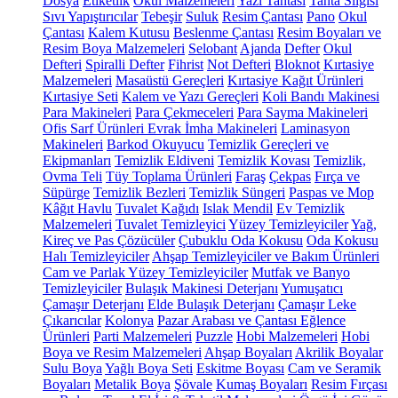
Dosya
Etiketlik
Okul Malzemeleri
Yazı Tahtası
Tahta Silgisi
Sıvı Yapıştırıcılar
Tebeşir
Suluk
Resim Çantası
Pano
Okul
Çantası
Kalem Kutusu
Beslenme Çantası
Resim Boyaları ve
Resim Boya Malzemeleri
Selobant
Ajanda
Defter
Okul
Defteri
Spiralli Defter
Fihrist
Not Defteri
Bloknot
Kırtasiye
Malzemeleri
Masaüstü Gereçleri
Kırtasiye Kağıt Ürünleri
Kırtasiye Seti
Kalem ve Yazı Gereçleri
Koli Bandı Makinesi
Para Makineleri
Para Çekmeceleri
Para Sayma Makineleri
Ofis Sarf Ürünleri
Evrak İmha Makineleri
Laminasyon
Makineleri
Barkod Okuyucu
Temizlik Gereçleri ve
Ekipmanları
Temizlik Eldiveni
Temizlik Kovası
Temizlik,
Ovma Teli
Tüy Toplama Ürünleri
Faraş
Çekpas
Fırça ve
Süpürge
Temizlik Bezleri
Temizlik Süngeri
Paspas ve Mop
Kâğıt Havlu
Tuvalet Kağıdı
Islak Mendil
Ev Temizlik
Malzemeleri
Tuvalet Temizleyici
Yüzey Temizleyiciler
Yağ,
Kireç ve Pas Çözücüler
Çubuklu Oda Kokusu
Oda Kokusu
Halı Temizleyiciler
Ahşap Temizleyiciler ve Bakım Ürünleri
Cam ve Parlak Yüzey Temizleyiciler
Mutfak ve Banyo
Temizleyiciler
Bulaşık Makinesi Deterjanı
Yumuşatıcı
Çamaşır Deterjanı
Elde Bulaşık Deterjanı
Çamaşır Leke
Çıkarıcılar
Kolonya
Pazar Arabası ve Çantası
Eğlence
Ürünleri
Parti Malzemeleri
Puzzle
Hobi Malzemeleri
Hobi
Boya ve Resim Malzemeleri
Ahşap Boyaları
Akrilik Boyalar
Sulu Boya
Yağlı Boya Seti
Eskitme Boyası
Cam ve Seramik
Boyaları
Metalik Boya
Şövale
Kumaş Boyaları
Resim Fırçası