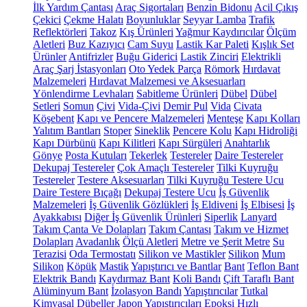
İlk Yardım Çantası
Araç Sigortaları
Benzin Bidonu
Acil Çıkış
Çekici
Çekme Halatı
Boyunluklar
Seyyar Lamba
Trafik
Reflektörleri
Takoz
Kış Ürünleri
Yağmur Kaydırıcılar
Ölçüm
Aletleri
Buz Kazıyıcı
Cam Suyu
Lastik Kar Paleti
Kışlık Set
Ürünler
Antifrizler
Buğu Giderici
Lastik Zinciri
Elektrikli
Araç Şarj İstasyonları
Oto Yedek Parça
Römork
Hırdavat
Malzemeleri
Hırdavat Malzemesi ve Aksesuarları
Yönlendirme Levhaları
Sabitleme Ürünleri
Dübel
Dübel
Setleri
Somun
Çivi
Vida-Çivi
Demir Pul
Vida
Civata
Köşebent
Kapı ve Pencere Malzemeleri
Menteşe
Kapı Kolları
Yalıtım Bantları
Stoper
Sineklik
Pencere Kolu
Kapı Hidroliği
Kapı Dürbünü
Kapı Kilitleri
Kapı Sürgüleri
Anahtarlık
Gönye
Posta Kutuları
Tekerlek
Testereler
Daire Testereler
Dekupaj Testereler
Çok Amaçlı Testereler
Tilki Kuyruğu
Testereler
Testere Aksesuarları
Tilki Kuyruğu Testere Ucu
Daire Testere Bıçağı
Dekupaj Testere Ucu
İş Güvenlik
Malzemeleri
İş Güvenlik Gözlükleri
İş Eldiveni
İş Elbisesi
İş
Ayakkabısı
Diğer İş Güvenlik Ürünleri
Siperlik
Lanyard
Takım Çanta Ve Dolapları
Takım Çantası
Takım ve Hizmet
Dolapları
Avadanlık
Ölçü Aletleri
Metre ve Şerit Metre
Su
Terazisi
Oda Termostatı
Silikon ve Mastikler
Silikon
Mum
Silikon
Köpük
Mastik
Yapıştırıcı ve Bantlar
Bant
Teflon Bant
Elektrik Bandı
Kaydırmaz Bant
Koli Bandı
Çift Taraflı Bant
Alüminyum Bant
İzolasyon Bandı
Yapıştırıcılar
Tutkal
Kimyasal Dübeller
Japon Yapıştırıcıları
Epoksi
Hızlı