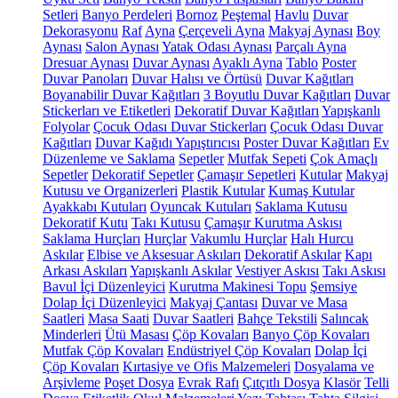
Setleri
Banyo Perdeleri
Bornoz
Peştemal
Havlu
Duvar
Dekorasyonu
Raf
Ayna
Çerçeveli Ayna
Makyaj Aynası
Boy
Aynası
Salon Aynası
Yatak Odası Aynası
Parçalı Ayna
Dresuar Aynası
Duvar Aynası
Ayaklı Ayna
Tablo
Poster
Duvar Panoları
Duvar Halısı ve Örtüsü
Duvar Kağıtları
Boyanabilir Duvar Kağıtları
3 Boyutlu Duvar Kağıtları
Duvar
Stickerları ve Etiketleri
Dekoratif Duvar Kağıtları
Yapışkanlı
Folyolar
Çocuk Odası Duvar Stickerları
Çocuk Odası Duvar
Kağıtları
Duvar Kağıdı Yapıştırıcısı
Poster Duvar Kağıtları
Ev
Düzenleme ve Saklama
Sepetler
Mutfak Sepeti
Çok Amaçlı
Sepetler
Dekoratif Sepetler
Çamaşır Sepetleri
Kutular
Makyaj
Kutusu ve Organizerleri
Plastik Kutular
Kumaş Kutular
Ayakkabı Kutuları
Oyuncak Kutuları
Saklama Kutusu
Dekoratif Kutu
Takı Kutusu
Çamaşır Kurutma Askısı
Saklama Hurçları
Hurçlar
Vakumlu Hurçlar
Halı Hurcu
Askılar
Elbise ve Aksesuar Askıları
Dekoratif Askılar
Kapı
Arkası Askıları
Yapışkanlı Askılar
Vestiyer Askısı
Takı Askısı
Bavul İçi Düzenleyici
Kurutma Makinesi Topu
Şemsiye
Dolap İçi Düzenleyici
Makyaj Çantası
Duvar ve Masa
Saatleri
Masa Saati
Duvar Saatleri
Bahçe Tekstili
Salıncak
Minderleri
Ütü Masası
Çöp Kovaları
Banyo Çöp Kovaları
Mutfak Çöp Kovaları
Endüstriyel Çöp Kovaları
Dolap İçi
Çöp Kovaları
Kırtasiye ve Ofis Malzemeleri
Dosyalama ve
Arşivleme
Poşet Dosya
Evrak Rafı
Çıtçıtlı Dosya
Klasör
Telli