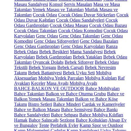
Masası Sandalyesi
Konsol
Servis Masaları
Masa ve Masa
Takımları
Yemek Masası ve Takımları
Mutfak Masası ve
Takımları
Çocuk Odası
Çocuk Odası Duvar Stickerları
Çocuk
Odası Duvar Kağıtları
Çocuk Odası Sandalyeleri
Çocuk
Odası Gardıropları
Çocuk Odası Masası
Çocuk Odası Bazası
Çocuk Odası Takımları
Çocuk Odası Komodini
Çocuk Odası
Karyolaları
Genç Odası
Genç Odası Takımları
Genç Odası
Komodini
Genç Odası Şifonyerleri
Genç Odası Bazaları
Genç Odası Gardıropları
Genç Odası Karyolaları
Ranza
Bebek Odası
Bebek Beşikleri
Mama Sandalyesi
Bebek
Karyolaları
Bebek Gardıropları
Bebek Yatakları
Bebek Odası
Takımları
Oyuncak Dolabı
Bebek Şifonyer
Bebek Odası
Tekstili
Bebek Yorganı
Bebek Çarşafı
Bebek Nevresim
Takımı
Bebek Battaniyesi
Bebek Uyku Seti
Mobilya
Aksesuarları
Mobilya Yedek Parçaları
Mobilya Kulpları
Raf
Ayakları
Keçeler
Masa Ayağı
Mobilya Ayağı
BAHÇE,BALKON VE OUTDOOR
Bahçe Mobilyaları
Bahçe Takımları
Balkon ve Bahçe Oturma Grubu
Bahçe ve
Balkon Yemek Masası Takımları
Balkon ve Bahçe Köşe
Takımı
Bistro Setleri
Bahçe Minderi
Çardak ve Kameriyeler
Bahçe ve Balkon Masası
Bahçe Şemsiyesi
Bahçe Bankı
Bahçe Sandalyeleri
Bahçe Sehpası
Bahçe Mobilya Kılıfları
Hamak
Bahçe Salıncağı
Şezlong
Bahçe Koltukları
Ahşap Ev
ve Bungalov
Tente
Prefabrik Evler
Kamp Spor ve Outdoor
Kamp Malzemeleri
Çadırlar
Kamp Sandalyesi
Uyku Tulumu