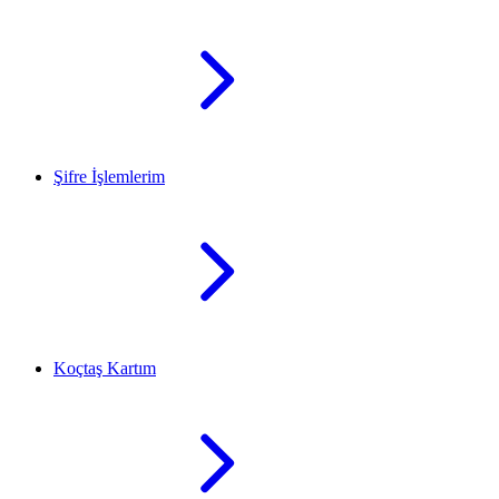
Şifre İşlemlerim
Koçtaş Kartım