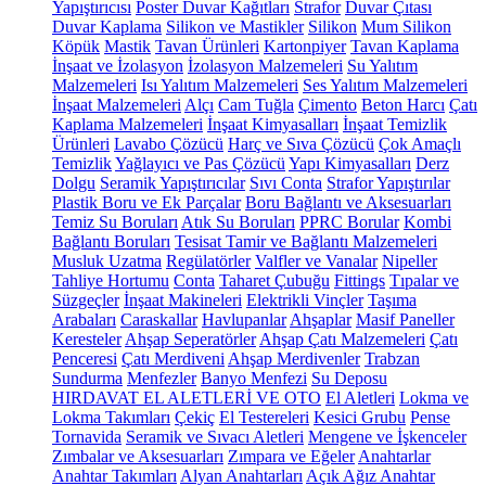
Yapıştırıcısı
Poster Duvar Kağıtları
Strafor
Duvar Çıtası
Duvar Kaplama
Silikon ve Mastikler
Silikon
Mum Silikon
Köpük
Mastik
Tavan Ürünleri
Kartonpiyer
Tavan Kaplama
İnşaat ve İzolasyon
İzolasyon Malzemeleri
Su Yalıtım
Malzemeleri
Isı Yalıtım Malzemeleri
Ses Yalıtım Malzemeleri
İnşaat Malzemeleri
Alçı
Cam Tuğla
Çimento
Beton Harcı
Çatı
Kaplama Malzemeleri
İnşaat Kimyasalları
İnşaat Temizlik
Ürünleri
Lavabo Çözücü
Harç ve Sıva Çözücü
Çok Amaçlı
Temizlik
Yağlayıcı ve Pas Çözücü
Yapı Kimyasalları
Derz
Dolgu
Seramik Yapıştırıcılar
Sıvı Conta
Strafor Yapıştırılar
Plastik Boru ve Ek Parçalar
Boru Bağlantı ve Aksesuarları
Temiz Su Boruları
Atık Su Boruları
PPRC Borular
Kombi
Bağlantı Boruları
Tesisat Tamir ve Bağlantı Malzemeleri
Musluk Uzatma
Regülatörler
Valfler ve Vanalar
Nipeller
Tahliye Hortumu
Conta
Taharet Çubuğu
Fittings
Tıpalar ve
Süzgeçler
İnşaat Makineleri
Elektrikli Vinçler
Taşıma
Arabaları
Caraskallar
Havlupanlar
Ahşaplar
Masif Paneller
Keresteler
Ahşap Seperatörler
Ahşap Çatı Malzemeleri
Çatı
Penceresi
Çatı Merdiveni
Ahşap Merdivenler
Trabzan
Sundurma
Menfezler
Banyo Menfezi
Su Deposu
HIRDAVAT EL ALETLERİ VE OTO
El Aletleri
Lokma ve
Lokma Takımları
Çekiç
El Testereleri
Kesici Grubu
Pense
Tornavida
Seramik ve Sıvacı Aletleri
Mengene ve İşkenceler
Zımbalar ve Aksesuarları
Zımpara ve Eğeler
Anahtarlar
Anahtar Takımları
Alyan Anahtarları
Açık Ağız Anahtar