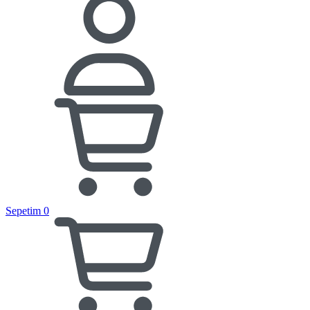
Sepetim
0