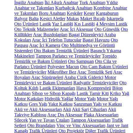
İngiliz Anahtarı
İki Ağızlı Anahtar
Tork Anahtarı
Yıldız
Anahtar ve Takımları
Kurbağcık Anahtarı
Kombine Anahtar
ve Takımları
Boru Anahtarı
Keskiler
Keser
Kargaburun
Balyoz
Balta
Kesici Aletler
Makas
Maket Bıçağı
Iskarpela
Oto Ürünleri
Lastik
Yaz Lastiği
Kış Lastiği
4 Mevsim Lastik
Oto Teknik Malzemeler
Araç İçi Aksesuar
Oto Güneşlik
Oto
Küllükler
Araç Buzdolapları
Bagaj Düzenleyici
Araba
Kokuları
Araç İçi Telefon Tutucular
Bagaj Havuzu
Oto
Paspası
Araç İçi Kamera
Oto Multimedya ve Görüntü
Sistemleri
Oto Bakım Temizlik Ürünleri
Basınçlı Yıkama
Makineleri
Tampon Parlatıcı ve Temizleyiciler
Torpido
Temizlik ve Bakım Ürünleri
Oto Şampuan
Oto Cila ve
Parlatıcı Ürünleri
Polyester Macun
Oto Cam Bakım Ürünleri
ve Temizleyiciler
Mikrofiber Bez
Araç Temizlik Seti
Araç
Boyaları
Araç Süpürgeleri
Araba Çizik Giderici
Motor
Temizleyici ve Bakım Ürünleri
Radyatör Temizleyiciler
Oto
Koltuk Kılıfı
Lastik Ekipmanları
Hava Kompresörü
Bijon
Anahtarı
Sibop ve Sibop Kapağı
Lastik Tamir Kiti
Kriko
Yağ
Motor Katkıları
Hidrolik Yağlar
Motor Yağı
Motor Yağı
Katkısı
Gres Yağı
Yakıt Katkısı
Şanzıman Yağı ve Katkısı
Akü ve Akü Aksesuarları
Akü
Akü Şarj Cihazları
Akü
Takviye Kablosu
Araç Dış Aksesuar
Plaka Aksesuarları
Silecek
Yan ve Tavan Çıtaları
Tampon Aksesuarları
Trafik
Setleri
Oto Brandaları
Vinç ve Vinç Aksesuarları
Jant ve Jant
Kapağı
Trafik Ürünleri
Oto Projektör
Diğer Trafik Ürünleri