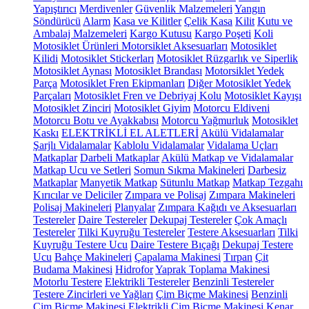
Yapıştırıcı
Merdivenler
Güvenlik Malzemeleri
Yangın
Söndürücü
Alarm
Kasa ve Kilitler
Çelik Kasa
Kilit
Kutu ve
Ambalaj Malzemeleri
Kargo Kutusu
Kargo Poşeti
Koli
Motosiklet Ürünleri
Motorsiklet Aksesuarları
Motosiklet
Kilidi
Motosiklet Stickerları
Motosiklet Rüzgarlık ve Siperlik
Motosiklet Aynası
Motosiklet Brandası
Motorsiklet Yedek
Parça
Motosiklet Fren Ekipmanları
Diğer Motosiklet Yedek
Parçaları
Motosiklet Fren ve Debriyaj Kolu
Motosiklet Kayışı
Motosiklet Zinciri
Motosiklet Giyim
Motorcu Eldiveni
Motorcu Botu ve Ayakkabısı
Motorcu Yağmurluk
Motosiklet
Kaskı
ELEKTRİKLİ EL ALETLERİ
Akülü Vidalamalar
Şarjlı Vidalamalar
Kablolu Vidalamalar
Vidalama Uçları
Matkaplar
Darbeli Matkaplar
Akülü Matkap ve Vidalamalar
Matkap Ucu ve Setleri
Somun Sıkma Makineleri
Darbesiz
Matkaplar
Manyetik Matkap
Sütunlu Matkap
Matkap Tezgahı
Kırıcılar ve Deliciler
Zımpara ve Polisaj
Zımpara Makineleri
Polisaj Makineleri
Planyalar
Zımpara Kağıdı ve Aksesuarları
Testereler
Daire Testereler
Dekupaj Testereler
Çok Amaçlı
Testereler
Tilki Kuyruğu Testereler
Testere Aksesuarları
Tilki
Kuyruğu Testere Ucu
Daire Testere Bıçağı
Dekupaj Testere
Ucu
Bahçe Makineleri
Çapalama Makinesi
Tırpan
Çit
Budama Makinesi
Hidrofor
Yaprak Toplama Makinesi
Motorlu Testere
Elektrikli Testereler
Benzinli Testereler
Testere Zincirleri ve Yağları
Çim Biçme Makinesi
Benzinli
Çim Biçme Makinesi
Elektrikli Çim Biçme Makinesi
Kenar