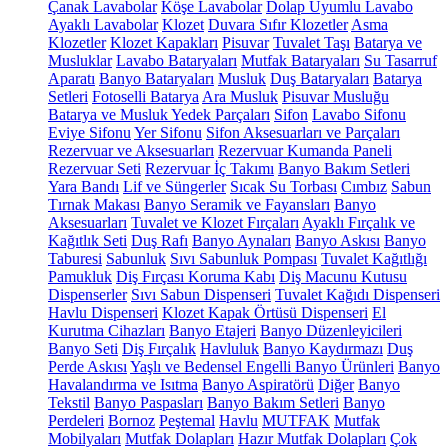
Çanak Lavabolar
Köşe Lavabolar
Dolap Uyumlu Lavabo
Ayaklı Lavabolar
Klozet
Duvara Sıfır Klozetler
Asma
Klozetler
Klozet Kapakları
Pisuvar
Tuvalet Taşı
Batarya ve
Musluklar
Lavabo Bataryaları
Mutfak Bataryaları
Su Tasarruf
Aparatı
Banyo Bataryaları
Musluk
Duş Bataryaları
Batarya
Setleri
Fotoselli Batarya
Ara Musluk
Pisuvar Musluğu
Batarya ve Musluk Yedek Parçaları
Sifon
Lavabo Sifonu
Eviye Sifonu
Yer Sifonu
Sifon Aksesuarları ve Parçaları
Rezervuar ve Aksesuarları
Rezervuar Kumanda Paneli
Rezervuar Seti
Rezervuar İç Takımı
Banyo Bakım Setleri
Yara Bandı
Lif ve Süngerler
Sıcak Su Torbası
Cımbız
Sabun
Tırnak Makası
Banyo Seramik ve Fayansları
Banyo
Aksesuarları
Tuvalet ve Klozet Fırçaları
Ayaklı Fırçalık ve
Kağıtlık Seti
Duş Rafı
Banyo Aynaları
Banyo Askısı
Banyo
Taburesi
Sabunluk
Sıvı Sabunluk Pompası
Tuvalet Kağıtlığı
Pamukluk
Diş Fırçası Koruma Kabı
Diş Macunu Kutusu
Dispenserler
Sıvı Sabun Dispenseri
Tuvalet Kağıdı Dispenseri
Havlu Dispenseri
Klozet Kapak Örtüsü Dispenseri
El
Kurutma Cihazları
Banyo Etajeri
Banyo Düzenleyicileri
Banyo Seti
Diş Fırçalık
Havluluk
Banyo Kaydırmazı
Duş
Perde Askısı
Yaşlı ve Bedensel Engelli Banyo Ürünleri
Banyo
Havalandırma ve Isıtma
Banyo Aspiratörü
Diğer
Banyo
Tekstil
Banyo Paspasları
Banyo Bakım Setleri
Banyo
Perdeleri
Bornoz
Peştemal
Havlu
MUTFAK
Mutfak
Mobilyaları
Mutfak Dolapları
Hazır Mutfak Dolapları
Çok