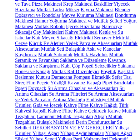
ve Tava
Pizza Makinesi
Krep Makinesi
Basküller
Yiyecek
Hazırlama
Mutfak Tartısı
Mikser
Kıyma Makinesi
Blender
Doğrayıcı ve Rondolar
Meyve Kurutma Makinesi
Dondurma
Makinesi
Hamur Yoğurma Makinesi ve Mutfak Şefleri
Yoğurt
Makinesi
Mutfak Robotu
İçecek Hazırlama
Narenciye
Sıkacağı
Çay Makineleri
Kahve Makinesi
Kettle ve Su
Isıtıcılar
Katı Meyve Sıkacağı
Elektrikli Semaver
Elektrikli
Cezve
Küçük Ev Aletleri Yedek Parça ve Aksesuarları
Mutfak
Aksesuarları
Mutfak Seti
Bulaşıklık
Askı ve Kancalar
Kaydırmaz
Mutfak Sabunluk
Mutfak Havluluk
Mutfak
Seramik ve Fayansları
Saklama ve Düzenleme
Kavanoz
Saklama ve Karıştırma Kabı
Çöp Poşeti
Sebzelikler
Saklama
Bonesi ve Kapağı
Mutfak Raf Düzenleyici
Poşetlik
Kaşıklık
Beslenme Kutusu
Damacana Pompası
Ekmeklik
Sefer Tası
Streç Film
Peçete Yüzüğü
Kavanoz Kapağı
Pipet
Buzdolabı
Poşeti
Doypack
Su Arıtma Cihazları ve Aksesuarları
Su
Arıtma Cihazları
Su Arıtma Filtreleri
Su Arıtma Aksesuarları
ve Yedek Parçaları
Arıtma Musluğu
Endüstriyel Mutfak
Ürünleri
Gıda ve İçecek
Kahve
Filtre Kahve Kağıdı
Türk
Kahvesi
Kapsül Kahve
Filtre Kahve
Çekirdek Kahve
Mutfak
Tezgahları
Laminant Mutfak Tezgahları
Ahşap Mutfak
Tezgahları
Bulaşık Makineleri
Derin Dondurucular
Su
Sebilleri
DEKORASYON VE EV GEREÇLERİ
Yılbaşı
Ürünleri
Yılbaşı Ağacı
Yılbaşı Aydınlatmaları
Yılbaşı Ağacı
Süsleri
Yılbaşı Sepeti
Yılbaşı Parti Malzemeleri
Dekoratif