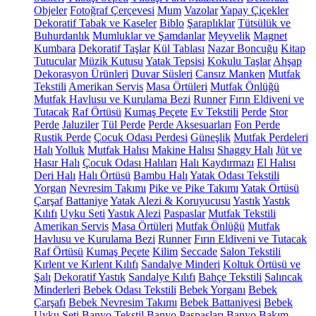
Objeler
Fotoğraf Çerçevesi
Mum
Vazolar
Yapay Çiçekler
Dekoratif Tabak ve Kaseler
Biblo
Şaraplıklar
Tütsülük ve
Buhurdanlık
Mumluklar ve Şamdanlar
Meyvelik
Magnet
Kumbara
Dekoratif Taşlar
Kül Tablası
Nazar Boncuğu
Kitap
Tutucular
Müzik Kutusu
Yatak Tepsisi
Kokulu Taşlar
Ahşap
Dekorasyon Ürünleri
Duvar Süsleri
Cansız Manken
Mutfak
Tekstili
Amerikan Servis
Masa Örtüleri
Mutfak Önlüğü
Mutfak Havlusu ve Kurulama Bezi
Runner
Fırın Eldiveni ve
Tutacak
Raf Örtüsü
Kumaş Peçete
Ev Tekstili
Perde
Stor
Perde
Jaluziler
Tül Perde
Perde Aksesuarları
Fon Perde
Rustik Perde
Çocuk Odası Perdesi
Güneşlik
Mutfak Perdeleri
Halı
Yolluk
Mutfak Halısı
Makine Halısı
Shaggy Halı
Jüt ve
Hasır Halı
Çocuk Odası Halıları
Halı Kaydırmazı
El Halısı
Deri Halı
Halı Örtüsü
Bambu Halı
Yatak Odası Tekstili
Yorgan
Nevresim Takımı
Pike ve Pike Takımı
Yatak Örtüsü
Çarşaf
Battaniye
Yatak Alezi & Koruyucusu
Yastık
Yastık
Kılıfı
Uyku Seti
Yastık Alezi
Paspaslar
Mutfak Tekstili
Amerikan Servis
Masa Örtüleri
Mutfak Önlüğü
Mutfak
Havlusu ve Kurulama Bezi
Runner
Fırın Eldiveni ve Tutacak
Raf Örtüsü
Kumaş Peçete
Kilim
Seccade
Salon Tekstili
Kırlent ve Kırlent Kılıfı
Sandalye Minderi
Koltuk Örtüsü ve
Şalı
Dekoratif Yastık
Sandalye Kılıfı
Bahçe Tekstili
Salıncak
Minderleri
Bebek Odası Tekstili
Bebek Yorganı
Bebek
Çarşafı
Bebek Nevresim Takımı
Bebek Battaniyesi
Bebek
Uyku Seti
Banyo Tekstil
Banyo Paspasları
Banyo Bakım