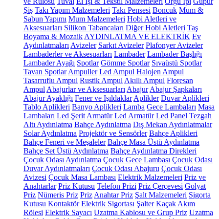
ve Rulosu
Tuval
El İşi & Tekstil Malzemeleri
Örgü İpi
Güpür
Şiş
Takı Yapım Malzemeleri
Takı Pensesi
Boncuk
Mum &
Sabun Yapımı
Mum Malzemeleri
Hobi Aletleri ve
Aksesuarları
Silikon Tabancaları
Diğer Hobi Aletleri
Taş
Boyama & Mozaik
AYDINLATMA VE ELEKTRİK
Ev
Aydınlatmaları
Avizeler
Sarkıt Avizeler
Plafonyer Avizeler
Lambaderler ve Aksesuarları
Lambader
Lambader Başlığı
Lambader Ayağı
Spotlar
Gömme Spotlar
Sıvaüstü Spotlar
Tavan Spotlar
Ampuller
Led Ampul
Halojen Ampul
Tasarruflu Ampul
Rustik Ampul
Akıllı Ampul
Floresan
Ampul
Abajurlar ve Aksesuarları
Abajur
Abajur Şapkaları
Abajur Ayaklığı
Fener ve Işıldaklar
Aplikler
Duvar Aplikleri
Tablo Aplikleri
Banyo Aplikleri
Lamba
Gece Lambaları
Masa
Lambaları
Led Şerit
Armatür
Led Armatür
Led Panel
Tezgah
Altı Aydınlatma
Bahçe Aydınlatma
Dış Mekan Aydınlatmalar
Solar Aydınlatma
Projektör ve Sensörler
Bahçe Aplikleri
Bahçe Feneri ve Meşaleler
Bahçe Masa Üstü Aydınlatma
Bahçe Set Üstü Aydınlatma
Bahçe Aydınlatma Direkleri
Çocuk Odası Aydınlatma
Çocuk Gece Lambası
Çocuk Odası
Duvar Aydınlatmaları
Çocuk Odası Abajuru
Çocuk Odası
Avizesi
Çocuk Masa Lambası
Elektrik Malzemeleri
Priz ve
Anahtarlar
Priz Kutusu
Telefon Prizi
Priz Çerçevesi
Golyat
Priz
Nümeris Priz
Priz
Anahtar Priz
Şalt Malzemeleri
Sigorta
Kutusu
Kontaktör
Elektrik Sigortası
Şalter
Kaçak Akım
Rölesi
Elektrik Sayacı
Uzatma Kablosu ve Grup Priz
Uzatma