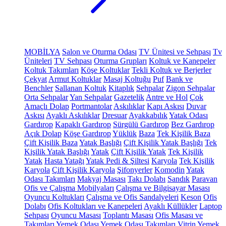
MOBİLYA
Salon ve Oturma Odası
TV Ünitesi ve Sehpası
Tv
Üniteleri
TV Sehpası
Oturma Grupları
Koltuk ve Kanepeler
Koltuk Takımları
Köşe Koltuklar
Tekli Koltuk ve Berjerler
Çekyat
Armut Koltuklar
Masaj Koltuğu
Puf
Bank ve
Benchler
Sallanan Koltuk
Kitaplık
Sehpalar
Zigon Sehpalar
Orta Sehpalar
Yan Sehpalar
Gazetelik
Antre ve Hol
Çok
Amaçlı Dolap
Portmantolar
Askılıklar
Kapı Askısı
Duvar
Askısı
Ayaklı Askılıklar
Dresuar
Ayakkabılık
Yatak Odası
Gardırop
Kapaklı Gardırop
Sürgülü Gardırop
Bez Gardırop
Açık Dolap
Köşe Gardırop
Yüklük
Baza
Tek Kişilik Baza
Çift Kişilik Baza
Yatak Başlığı
Çift Kişilik Yatak Başlığı
Tek
Kişilik Yatak Başlığı
Yatak
Çift Kişilik Yatak
Tek Kişilik
Yatak
Hasta Yatağı
Yatak Pedi & Şiltesi
Karyola
Tek Kişilik
Karyola
Çift Kişilik Karyola
Şifonyerler
Komodin
Yatak
Odası Takımları
Makyaj Masası
Takı Dolabı
Sandık
Paravan
Ofis ve Çalışma Mobilyaları
Çalışma ve Bilgisayar Masası
Oyuncu Koltukları
Çalışma ve Ofis Sandalyeleri
Keson
Ofis
Dolabı
Ofis Koltukları ve Kanepeleri
Ayaklı Küllükler
Laptop
Sehpası
Oyuncu Masası
Toplantı Masası
Ofis Masası ve
Takımları
Yemek Odası
Yemek Odası Takımları
Vitrin
Yemek