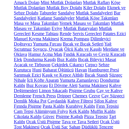
Amaçlı Dolap
Mini Mutfak Dolapları
Mutfak Rafları
Köşe
Mutfak Dolapları
Mutfak Boy Dolabı
Kiler Dolabı
Ekmek ve
Sebze Dolabı
Tabureler
Sandalye
Mutfak Sandalyeleri
Bar
Sandalyeleri
Katlanır Sandalyeler
Mutfak Köşe Takımları
Masa ve Masa Takımları
Yemek Masası ve Takımları
Mutfak
Masası ve Takımları
Eviye
Mutfak Bataryaları
Mutfak
Gereçleri
Kesme Tahtası
Rende
Servis Gereçleri
Patates Ezici
Manuel Kıyma Makinesi
Krema Pompası
Dilimleyici
Doğrayıcı
Yumurta Fırçası
Bıçak ve Bıçak Setleri
Yağ
Sıçratmaz
Soyucu, Oyacak
Ölçü Kabı ve Kaşığı
Merdane ve
Oklava
Hamur Açma Matı
Fındık Kıracağı ve Ceviz Kıracağı
Elek
Dondurma Kaşığı
Buz Kalıbı
Bıçak Bileyici Masat
Açacak ve Tirbuşon
Çekirdek Çıkarıcı
Çırpıcı
Sebze
Kurutucu
Huni
Baharat Öğütücü
Havan
Hamburger Presi
Sarımsak Ezici
Kaşık ve Kepçe Altlığı
Bıçak Standı
Süzgeç
Nihale
İçli Köfte Aparatı
Yumurta Zamanlayıcı
Dondurma
Kalıbı
Buz Kovası
Et Dövme Aleti
Sarma Makinesi
Kahve
Değirmenleri
Limon Sıkacağı
Pişirme Grubu
Çay ve Kahve
Demleme
French Press
Dripper
Chemex
Cezve
Çay Süzgeci
Demlik
Moka Pot
Çaydanlık
Kahve Filtresi
Sifon Kahve
Fırında Pişirme
Pasta Kalıbı
Kurabiye Kalıbı
Fırın Tepsisi
Cam Tepsi
Alüminyum Folyo
Kek Kalıbı
Muffin Kalıbı
Çikolata Kalıbı
Güveç
Pişirme Kağıdı
Pizza Tepsisi
Tart
Kalıbı
Ocak Üstü Pişirme
Tava ve Tava Setleri
Ocak Üstü
Tost Makinesi
Ocak Üstü Sac
Sahan
Düdüklü Tencere