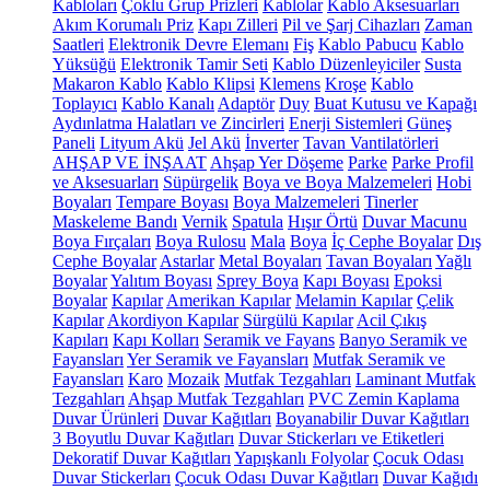
Kabloları
Çoklu Grup Prizleri
Kablolar
Kablo Aksesuarları
Akım Korumalı Priz
Kapı Zilleri
Pil ve Şarj Cihazları
Zaman
Saatleri
Elektronik Devre Elemanı
Fiş
Kablo Pabucu
Kablo
Yüksüğü
Elektronik Tamir Seti
Kablo Düzenleyiciler
Susta
Makaron Kablo
Kablo Klipsi
Klemens
Kroşe
Kablo
Toplayıcı
Kablo Kanalı
Adaptör
Duy
Buat Kutusu ve Kapağı
Aydınlatma Halatları ve Zincirleri
Enerji Sistemleri
Güneş
Paneli
Lityum Akü
Jel Akü
İnverter
Tavan Vantilatörleri
AHŞAP VE İNŞAAT
Ahşap Yer Döşeme
Parke
Parke Profil
ve Aksesuarları
Süpürgelik
Boya ve Boya Malzemeleri
Hobi
Boyaları
Tempare Boyası
Boya Malzemeleri
Tinerler
Maskeleme Bandı
Vernik
Spatula
Hışır Örtü
Duvar Macunu
Boya Fırçaları
Boya Rulosu
Mala
Boya
İç Cephe Boyalar
Dış
Cephe Boyalar
Astarlar
Metal Boyaları
Tavan Boyaları
Yağlı
Boyalar
Yalıtım Boyası
Sprey Boya
Kapı Boyası
Epoksi
Boyalar
Kapılar
Amerikan Kapılar
Melamin Kapılar
Çelik
Kapılar
Akordiyon Kapılar
Sürgülü Kapılar
Acil Çıkış
Kapıları
Kapı Kolları
Seramik ve Fayans
Banyo Seramik ve
Fayansları
Yer Seramik ve Fayansları
Mutfak Seramik ve
Fayansları
Karo
Mozaik
Mutfak Tezgahları
Laminant Mutfak
Tezgahları
Ahşap Mutfak Tezgahları
PVC Zemin Kaplama
Duvar Ürünleri
Duvar Kağıtları
Boyanabilir Duvar Kağıtları
3 Boyutlu Duvar Kağıtları
Duvar Stickerları ve Etiketleri
Dekoratif Duvar Kağıtları
Yapışkanlı Folyolar
Çocuk Odası
Duvar Stickerları
Çocuk Odası Duvar Kağıtları
Duvar Kağıdı