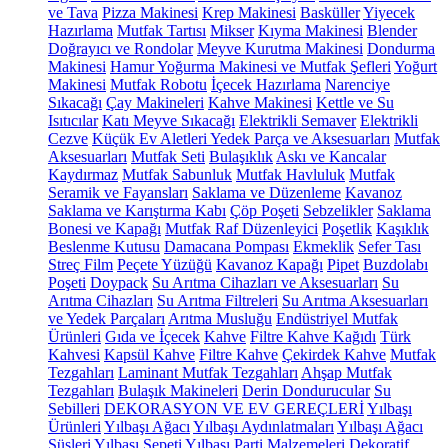
ve Tava
Pizza Makinesi
Krep Makinesi
Basküller
Yiyecek
Hazırlama
Mutfak Tartısı
Mikser
Kıyma Makinesi
Blender
Doğrayıcı ve Rondolar
Meyve Kurutma Makinesi
Dondurma
Makinesi
Hamur Yoğurma Makinesi ve Mutfak Şefleri
Yoğurt
Makinesi
Mutfak Robotu
İçecek Hazırlama
Narenciye
Sıkacağı
Çay Makineleri
Kahve Makinesi
Kettle ve Su
Isıtıcılar
Katı Meyve Sıkacağı
Elektrikli Semaver
Elektrikli
Cezve
Küçük Ev Aletleri Yedek Parça ve Aksesuarları
Mutfak
Aksesuarları
Mutfak Seti
Bulaşıklık
Askı ve Kancalar
Kaydırmaz
Mutfak Sabunluk
Mutfak Havluluk
Mutfak
Seramik ve Fayansları
Saklama ve Düzenleme
Kavanoz
Saklama ve Karıştırma Kabı
Çöp Poşeti
Sebzelikler
Saklama
Bonesi ve Kapağı
Mutfak Raf Düzenleyici
Poşetlik
Kaşıklık
Beslenme Kutusu
Damacana Pompası
Ekmeklik
Sefer Tası
Streç Film
Peçete Yüzüğü
Kavanoz Kapağı
Pipet
Buzdolabı
Poşeti
Doypack
Su Arıtma Cihazları ve Aksesuarları
Su
Arıtma Cihazları
Su Arıtma Filtreleri
Su Arıtma Aksesuarları
ve Yedek Parçaları
Arıtma Musluğu
Endüstriyel Mutfak
Ürünleri
Gıda ve İçecek
Kahve
Filtre Kahve Kağıdı
Türk
Kahvesi
Kapsül Kahve
Filtre Kahve
Çekirdek Kahve
Mutfak
Tezgahları
Laminant Mutfak Tezgahları
Ahşap Mutfak
Tezgahları
Bulaşık Makineleri
Derin Dondurucular
Su
Sebilleri
DEKORASYON VE EV GEREÇLERİ
Yılbaşı
Ürünleri
Yılbaşı Ağacı
Yılbaşı Aydınlatmaları
Yılbaşı Ağacı
Süsleri
Yılbaşı Sepeti
Yılbaşı Parti Malzemeleri
Dekoratif