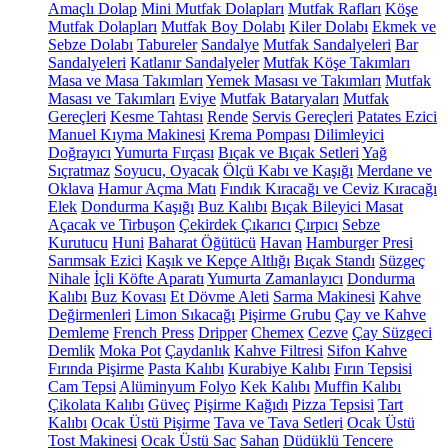
Amaçlı Dolap
Mini Mutfak Dolapları
Mutfak Rafları
Köşe
Mutfak Dolapları
Mutfak Boy Dolabı
Kiler Dolabı
Ekmek ve
Sebze Dolabı
Tabureler
Sandalye
Mutfak Sandalyeleri
Bar
Sandalyeleri
Katlanır Sandalyeler
Mutfak Köşe Takımları
Masa ve Masa Takımları
Yemek Masası ve Takımları
Mutfak
Masası ve Takımları
Eviye
Mutfak Bataryaları
Mutfak
Gereçleri
Kesme Tahtası
Rende
Servis Gereçleri
Patates Ezici
Manuel Kıyma Makinesi
Krema Pompası
Dilimleyici
Doğrayıcı
Yumurta Fırçası
Bıçak ve Bıçak Setleri
Yağ
Sıçratmaz
Soyucu, Oyacak
Ölçü Kabı ve Kaşığı
Merdane ve
Oklava
Hamur Açma Matı
Fındık Kıracağı ve Ceviz Kıracağı
Elek
Dondurma Kaşığı
Buz Kalıbı
Bıçak Bileyici Masat
Açacak ve Tirbuşon
Çekirdek Çıkarıcı
Çırpıcı
Sebze
Kurutucu
Huni
Baharat Öğütücü
Havan
Hamburger Presi
Sarımsak Ezici
Kaşık ve Kepçe Altlığı
Bıçak Standı
Süzgeç
Nihale
İçli Köfte Aparatı
Yumurta Zamanlayıcı
Dondurma
Kalıbı
Buz Kovası
Et Dövme Aleti
Sarma Makinesi
Kahve
Değirmenleri
Limon Sıkacağı
Pişirme Grubu
Çay ve Kahve
Demleme
French Press
Dripper
Chemex
Cezve
Çay Süzgeci
Demlik
Moka Pot
Çaydanlık
Kahve Filtresi
Sifon Kahve
Fırında Pişirme
Pasta Kalıbı
Kurabiye Kalıbı
Fırın Tepsisi
Cam Tepsi
Alüminyum Folyo
Kek Kalıbı
Muffin Kalıbı
Çikolata Kalıbı
Güveç
Pişirme Kağıdı
Pizza Tepsisi
Tart
Kalıbı
Ocak Üstü Pişirme
Tava ve Tava Setleri
Ocak Üstü
Tost Makinesi
Ocak Üstü Sac
Sahan
Düdüklü Tencere