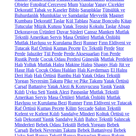
Objeler
Fotoğraf Çerçevesi
Mum
Vazolar
Yapay Çiçekler
Dekoratif Tabak ve Kaseler
Biblo
Şaraplıklar
Tütsülük ve
Buhurdanlık
Mumluklar ve Şamdanlar
Meyvelik
Magnet
Kumbara
Dekoratif Taşlar
Kül Tablası
Nazar Boncuğu
Kitap
Tutucular
Müzik Kutusu
Yatak Tepsisi
Kokulu Taşlar
Ahşap
Dekorasyon Ürünleri
Duvar Süsleri
Cansız Manken
Mutfak
Tekstili
Amerikan Servis
Masa Örtüleri
Mutfak Önlüğü
Mutfak Havlusu ve Kurulama Bezi
Runner
Fırın Eldiveni ve
Tutacak
Raf Örtüsü
Kumaş Peçete
Ev Tekstili
Perde
Stor
Perde
Jaluziler
Tül Perde
Perde Aksesuarları
Fon Perde
Rustik Perde
Çocuk Odası Perdesi
Güneşlik
Mutfak Perdeleri
Halı
Yolluk
Mutfak Halısı
Makine Halısı
Shaggy Halı
Jüt ve
Hasır Halı
Çocuk Odası Halıları
Halı Kaydırmazı
El Halısı
Deri Halı
Halı Örtüsü
Bambu Halı
Yatak Odası Tekstili
Yorgan
Nevresim Takımı
Pike ve Pike Takımı
Yatak Örtüsü
Çarşaf
Battaniye
Yatak Alezi & Koruyucusu
Yastık
Yastık
Kılıfı
Uyku Seti
Yastık Alezi
Paspaslar
Mutfak Tekstili
Amerikan Servis
Masa Örtüleri
Mutfak Önlüğü
Mutfak
Havlusu ve Kurulama Bezi
Runner
Fırın Eldiveni ve Tutacak
Raf Örtüsü
Kumaş Peçete
Kilim
Seccade
Salon Tekstili
Kırlent ve Kırlent Kılıfı
Sandalye Minderi
Koltuk Örtüsü ve
Şalı
Dekoratif Yastık
Sandalye Kılıfı
Bahçe Tekstili
Salıncak
Minderleri
Bebek Odası Tekstili
Bebek Yorganı
Bebek
Çarşafı
Bebek Nevresim Takımı
Bebek Battaniyesi
Bebek
Uyku Seti
Banyo Tekstil
Banyo Paspasları
Banyo Bakım