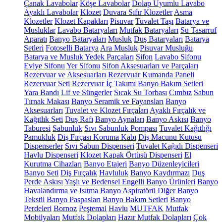
Çanak Lavabolar
Köşe Lavabolar
Dolap Uyumlu Lavabo
Ayaklı Lavabolar
Klozet
Duvara Sıfır Klozetler
Asma
Klozetler
Klozet Kapakları
Pisuvar
Tuvalet Taşı
Batarya ve
Musluklar
Lavabo Bataryaları
Mutfak Bataryaları
Su Tasarruf
Aparatı
Banyo Bataryaları
Musluk
Duş Bataryaları
Batarya
Setleri
Fotoselli Batarya
Ara Musluk
Pisuvar Musluğu
Batarya ve Musluk Yedek Parçaları
Sifon
Lavabo Sifonu
Eviye Sifonu
Yer Sifonu
Sifon Aksesuarları ve Parçaları
Rezervuar ve Aksesuarları
Rezervuar Kumanda Paneli
Rezervuar Seti
Rezervuar İç Takımı
Banyo Bakım Setleri
Yara Bandı
Lif ve Süngerler
Sıcak Su Torbası
Cımbız
Sabun
Tırnak Makası
Banyo Seramik ve Fayansları
Banyo
Aksesuarları
Tuvalet ve Klozet Fırçaları
Ayaklı Fırçalık ve
Kağıtlık Seti
Duş Rafı
Banyo Aynaları
Banyo Askısı
Banyo
Taburesi
Sabunluk
Sıvı Sabunluk Pompası
Tuvalet Kağıtlığı
Pamukluk
Diş Fırçası Koruma Kabı
Diş Macunu Kutusu
Dispenserler
Sıvı Sabun Dispenseri
Tuvalet Kağıdı Dispenseri
Havlu Dispenseri
Klozet Kapak Örtüsü Dispenseri
El
Kurutma Cihazları
Banyo Etajeri
Banyo Düzenleyicileri
Banyo Seti
Diş Fırçalık
Havluluk
Banyo Kaydırmazı
Duş
Perde Askısı
Yaşlı ve Bedensel Engelli Banyo Ürünleri
Banyo
Havalandırma ve Isıtma
Banyo Aspiratörü
Diğer
Banyo
Tekstil
Banyo Paspasları
Banyo Bakım Setleri
Banyo
Perdeleri
Bornoz
Peştemal
Havlu
MUTFAK
Mutfak
Mobilyaları
Mutfak Dolapları
Hazır Mutfak Dolapları
Çok