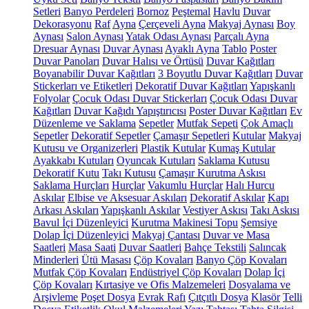
Setleri
Banyo Perdeleri
Bornoz
Peştemal
Havlu
Duvar
Dekorasyonu
Raf
Ayna
Çerçeveli Ayna
Makyaj Aynası
Boy
Aynası
Salon Aynası
Yatak Odası Aynası
Parçalı Ayna
Dresuar Aynası
Duvar Aynası
Ayaklı Ayna
Tablo
Poster
Duvar Panoları
Duvar Halısı ve Örtüsü
Duvar Kağıtları
Boyanabilir Duvar Kağıtları
3 Boyutlu Duvar Kağıtları
Duvar
Stickerları ve Etiketleri
Dekoratif Duvar Kağıtları
Yapışkanlı
Folyolar
Çocuk Odası Duvar Stickerları
Çocuk Odası Duvar
Kağıtları
Duvar Kağıdı Yapıştırıcısı
Poster Duvar Kağıtları
Ev
Düzenleme ve Saklama
Sepetler
Mutfak Sepeti
Çok Amaçlı
Sepetler
Dekoratif Sepetler
Çamaşır Sepetleri
Kutular
Makyaj
Kutusu ve Organizerleri
Plastik Kutular
Kumaş Kutular
Ayakkabı Kutuları
Oyuncak Kutuları
Saklama Kutusu
Dekoratif Kutu
Takı Kutusu
Çamaşır Kurutma Askısı
Saklama Hurçları
Hurçlar
Vakumlu Hurçlar
Halı Hurcu
Askılar
Elbise ve Aksesuar Askıları
Dekoratif Askılar
Kapı
Arkası Askıları
Yapışkanlı Askılar
Vestiyer Askısı
Takı Askısı
Bavul İçi Düzenleyici
Kurutma Makinesi Topu
Şemsiye
Dolap İçi Düzenleyici
Makyaj Çantası
Duvar ve Masa
Saatleri
Masa Saati
Duvar Saatleri
Bahçe Tekstili
Salıncak
Minderleri
Ütü Masası
Çöp Kovaları
Banyo Çöp Kovaları
Mutfak Çöp Kovaları
Endüstriyel Çöp Kovaları
Dolap İçi
Çöp Kovaları
Kırtasiye ve Ofis Malzemeleri
Dosyalama ve
Arşivleme
Poşet Dosya
Evrak Rafı
Çıtçıtlı Dosya
Klasör
Telli