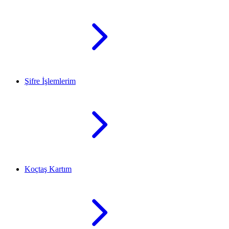
Şifre İşlemlerim
Koçtaş Kartım