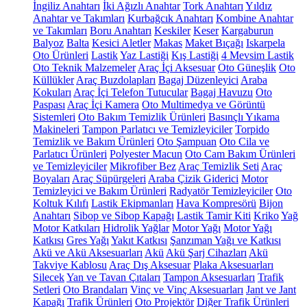
İngiliz Anahtarı
İki Ağızlı Anahtar
Tork Anahtarı
Yıldız
Anahtar ve Takımları
Kurbağcık Anahtarı
Kombine Anahtar
ve Takımları
Boru Anahtarı
Keskiler
Keser
Kargaburun
Balyoz
Balta
Kesici Aletler
Makas
Maket Bıçağı
Iskarpela
Oto Ürünleri
Lastik
Yaz Lastiği
Kış Lastiği
4 Mevsim Lastik
Oto Teknik Malzemeler
Araç İçi Aksesuar
Oto Güneşlik
Oto
Küllükler
Araç Buzdolapları
Bagaj Düzenleyici
Araba
Kokuları
Araç İçi Telefon Tutucular
Bagaj Havuzu
Oto
Paspası
Araç İçi Kamera
Oto Multimedya ve Görüntü
Sistemleri
Oto Bakım Temizlik Ürünleri
Basınçlı Yıkama
Makineleri
Tampon Parlatıcı ve Temizleyiciler
Torpido
Temizlik ve Bakım Ürünleri
Oto Şampuan
Oto Cila ve
Parlatıcı Ürünleri
Polyester Macun
Oto Cam Bakım Ürünleri
ve Temizleyiciler
Mikrofiber Bez
Araç Temizlik Seti
Araç
Boyaları
Araç Süpürgeleri
Araba Çizik Giderici
Motor
Temizleyici ve Bakım Ürünleri
Radyatör Temizleyiciler
Oto
Koltuk Kılıfı
Lastik Ekipmanları
Hava Kompresörü
Bijon
Anahtarı
Sibop ve Sibop Kapağı
Lastik Tamir Kiti
Kriko
Yağ
Motor Katkıları
Hidrolik Yağlar
Motor Yağı
Motor Yağı
Katkısı
Gres Yağı
Yakıt Katkısı
Şanzıman Yağı ve Katkısı
Akü ve Akü Aksesuarları
Akü
Akü Şarj Cihazları
Akü
Takviye Kablosu
Araç Dış Aksesuar
Plaka Aksesuarları
Silecek
Yan ve Tavan Çıtaları
Tampon Aksesuarları
Trafik
Setleri
Oto Brandaları
Vinç ve Vinç Aksesuarları
Jant ve Jant
Kapağı
Trafik Ürünleri
Oto Projektör
Diğer Trafik Ürünleri