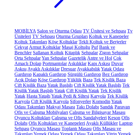
MOBİLYA
Salon ve Oturma Odası
TV Ünitesi ve Sehpası
Tv
Üniteleri
TV Sehpası
Oturma Grupları
Koltuk ve Kanepeler
Koltuk Takımları
Köşe Koltuklar
Tekli Koltuk ve Berjerler
Çekyat
Armut Koltuklar
Masaj Koltuğu
Puf
Bank ve
Benchler
Sallanan Koltuk
Kitaplık
Sehpalar
Zigon Sehpalar
Orta Sehpalar
Yan Sehpalar
Gazetelik
Antre ve Hol
Çok
Amaçlı Dolap
Portmantolar
Askılıklar
Kapı Askısı
Duvar
Askısı
Ayaklı Askılıklar
Dresuar
Ayakkabılık
Yatak Odası
Gardırop
Kapaklı Gardırop
Sürgülü Gardırop
Bez Gardırop
Açık Dolap
Köşe Gardırop
Yüklük
Baza
Tek Kişilik Baza
Çift Kişilik Baza
Yatak Başlığı
Çift Kişilik Yatak Başlığı
Tek
Kişilik Yatak Başlığı
Yatak
Çift Kişilik Yatak
Tek Kişilik
Yatak
Hasta Yatağı
Yatak Pedi & Şiltesi
Karyola
Tek Kişilik
Karyola
Çift Kişilik Karyola
Şifonyerler
Komodin
Yatak
Odası Takımları
Makyaj Masası
Takı Dolabı
Sandık
Paravan
Ofis ve Çalışma Mobilyaları
Çalışma ve Bilgisayar Masası
Oyuncu Koltukları
Çalışma ve Ofis Sandalyeleri
Keson
Ofis
Dolabı
Ofis Koltukları ve Kanepeleri
Ayaklı Küllükler
Laptop
Sehpası
Oyuncu Masası
Toplantı Masası
Ofis Masası ve
Takımları
Yemek Odası
Yemek Odası Takımları
Vitrin
Yemek