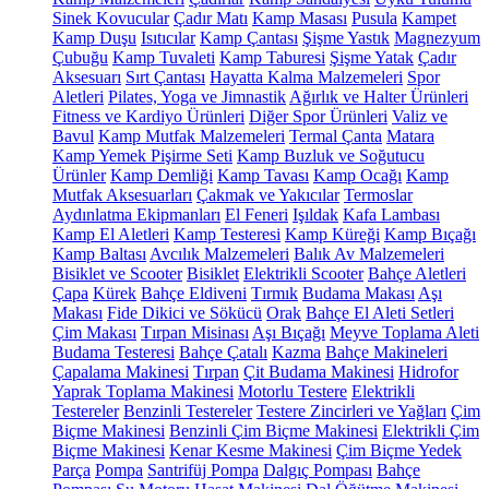
Sinek Kovucular
Çadır Matı
Kamp Masası
Pusula
Kampet
Kamp Duşu
Isıtıcılar
Kamp Çantası
Şişme Yastık
Magnezyum
Çubuğu
Kamp Tuvaleti
Kamp Taburesi
Şişme Yatak
Çadır
Aksesuarı
Sırt Çantası
Hayatta Kalma Malzemeleri
Spor
Aletleri
Pilates, Yoga ve Jimnastik
Ağırlık ve Halter Ürünleri
Fitness ve Kardiyo Ürünleri
Diğer Spor Ürünleri
Valiz ve
Bavul
Kamp Mutfak Malzemeleri
Termal Çanta
Matara
Kamp Yemek Pişirme Seti
Kamp Buzluk ve Soğutucu
Ürünler
Kamp Demliği
Kamp Tavası
Kamp Ocağı
Kamp
Mutfak Aksesuarları
Çakmak ve Yakıcılar
Termoslar
Aydınlatma Ekipmanları
El Feneri
Işıldak
Kafa Lambası
Kamp El Aletleri
Kamp Testeresi
Kamp Küreği
Kamp Bıçağı
Kamp Baltası
Avcılık Malzemeleri
Balık Av Malzemeleri
Bisiklet ve Scooter
Bisiklet
Elektrikli Scooter
Bahçe Aletleri
Çapa
Kürek
Bahçe Eldiveni
Tırmık
Budama Makası
Aşı
Makası
Fide Dikici ve Sökücü
Orak
Bahçe El Aleti Setleri
Çim Makası
Tırpan Misinası
Aşı Bıçağı
Meyve Toplama Aleti
Budama Testeresi
Bahçe Çatalı
Kazma
Bahçe Makineleri
Çapalama Makinesi
Tırpan
Çit Budama Makinesi
Hidrofor
Yaprak Toplama Makinesi
Motorlu Testere
Elektrikli
Testereler
Benzinli Testereler
Testere Zincirleri ve Yağları
Çim
Biçme Makinesi
Benzinli Çim Biçme Makinesi
Elektrikli Çim
Biçme Makinesi
Kenar Kesme Makinesi
Çim Biçme Yedek
Parça
Pompa
Santrifüj Pompa
Dalgıç Pompası
Bahçe