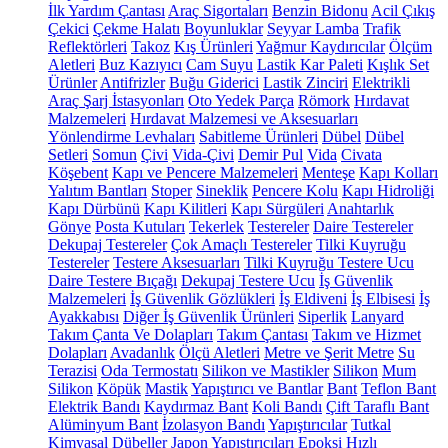
İlk Yardım Çantası
Araç Sigortaları
Benzin Bidonu
Acil Çıkış
Çekici
Çekme Halatı
Boyunluklar
Seyyar Lamba
Trafik
Reflektörleri
Takoz
Kış Ürünleri
Yağmur Kaydırıcılar
Ölçüm
Aletleri
Buz Kazıyıcı
Cam Suyu
Lastik Kar Paleti
Kışlık Set
Ürünler
Antifrizler
Buğu Giderici
Lastik Zinciri
Elektrikli
Araç Şarj İstasyonları
Oto Yedek Parça
Römork
Hırdavat
Malzemeleri
Hırdavat Malzemesi ve Aksesuarları
Yönlendirme Levhaları
Sabitleme Ürünleri
Dübel
Dübel
Setleri
Somun
Çivi
Vida-Çivi
Demir Pul
Vida
Civata
Köşebent
Kapı ve Pencere Malzemeleri
Menteşe
Kapı Kolları
Yalıtım Bantları
Stoper
Sineklik
Pencere Kolu
Kapı Hidroliği
Kapı Dürbünü
Kapı Kilitleri
Kapı Sürgüleri
Anahtarlık
Gönye
Posta Kutuları
Tekerlek
Testereler
Daire Testereler
Dekupaj Testereler
Çok Amaçlı Testereler
Tilki Kuyruğu
Testereler
Testere Aksesuarları
Tilki Kuyruğu Testere Ucu
Daire Testere Bıçağı
Dekupaj Testere Ucu
İş Güvenlik
Malzemeleri
İş Güvenlik Gözlükleri
İş Eldiveni
İş Elbisesi
İş
Ayakkabısı
Diğer İş Güvenlik Ürünleri
Siperlik
Lanyard
Takım Çanta Ve Dolapları
Takım Çantası
Takım ve Hizmet
Dolapları
Avadanlık
Ölçü Aletleri
Metre ve Şerit Metre
Su
Terazisi
Oda Termostatı
Silikon ve Mastikler
Silikon
Mum
Silikon
Köpük
Mastik
Yapıştırıcı ve Bantlar
Bant
Teflon Bant
Elektrik Bandı
Kaydırmaz Bant
Koli Bandı
Çift Taraflı Bant
Alüminyum Bant
İzolasyon Bandı
Yapıştırıcılar
Tutkal
Kimyasal Dübeller
Japon Yapıştırıcıları
Epoksi
Hızlı