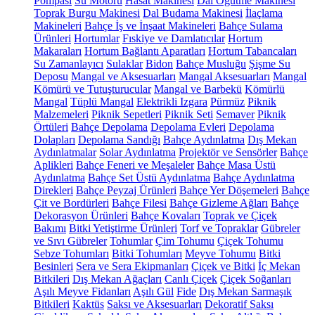
Pompası
Su Motoru
Hasat Makinesi
Dal Öğütme Makinesi
Toprak Burgu Makinesi
Dal Budama Makinesi
İlaçlama
Makineleri
Bahçe İş ve İnşaat Makineleri
Bahçe Sulama
Ürünleri
Hortumlar
Fıskiye ve Damlatıcılar
Hortum
Makaraları
Hortum Bağlantı Aparatları
Hortum Tabancaları
Su Zamanlayıcı
Sulaklar
Bidon
Bahçe Musluğu
Şişme Su
Deposu
Mangal ve Aksesuarları
Mangal Aksesuarları
Mangal
Kömürü ve Tutuşturucular
Mangal ve Barbekü
Kömürlü
Mangal
Tüplü Mangal
Elektrikli Izgara
Pürmüz
Piknik
Malzemeleri
Piknik Sepetleri
Piknik Seti
Semaver
Piknik
Örtüleri
Bahçe Depolama
Depolama Evleri
Depolama
Dolapları
Depolama Sandığı
Bahçe Aydınlatma
Dış Mekan
Aydınlatmalar
Solar Aydınlatma
Projektör ve Sensörler
Bahçe
Aplikleri
Bahçe Feneri ve Meşaleler
Bahçe Masa Üstü
Aydınlatma
Bahçe Set Üstü Aydınlatma
Bahçe Aydınlatma
Direkleri
Bahçe Peyzaj Ürünleri
Bahçe Yer Döşemeleri
Bahçe
Çit ve Bordürleri
Bahçe Filesi
Bahçe Gizleme Ağları
Bahçe
Dekorasyon Ürünleri
Bahçe Kovaları
Toprak ve Çiçek
Bakımı
Bitki Yetiştirme Ürünleri
Torf ve Topraklar
Gübreler
ve Sıvı Gübreler
Tohumlar
Çim Tohumu
Çiçek Tohumu
Sebze Tohumları
Bitki Tohumları
Meyve Tohumu
Bitki
Besinleri
Sera ve Sera Ekipmanları
Çiçek ve Bitki
İç Mekan
Bitkileri
Dış Mekan Ağaçları
Canlı Çiçek
Çiçek Soğanları
Aşılı Meyve Fidanları
Aşılı Gül
Fide
Dış Mekan Sarmaşık
Bitkileri
Kaktüs
Saksı ve Aksesuarları
Dekoratif Saksı