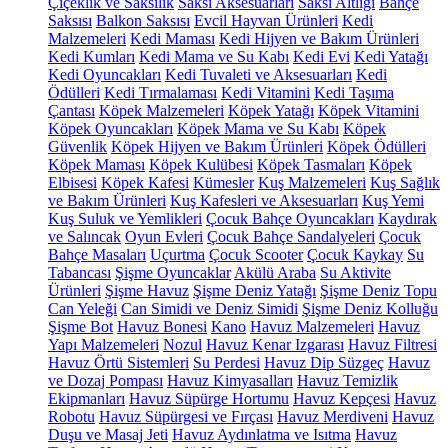
Çiçeklik ve Saksılık
Saksı Aksesuarları
Saksı Altlığı
Bahçe
Saksısı
Balkon Saksısı
Evcil Hayvan Ürünleri
Kedi
Malzemeleri
Kedi Maması
Kedi Hijyen ve Bakım Ürünleri
Kedi Kumları
Kedi Mama ve Su Kabı
Kedi Evi
Kedi Yatağı
Kedi Oyuncakları
Kedi Tuvaleti ve Aksesuarları
Kedi
Ödülleri
Kedi Tırmalaması
Kedi Vitamini
Kedi Taşıma
Çantası
Köpek Malzemeleri
Köpek Yatağı
Köpek Vitamini
Köpek Oyuncakları
Köpek Mama ve Su Kabı
Köpek
Güvenlik
Köpek Hijyen ve Bakım Ürünleri
Köpek Ödülleri
Köpek Maması
Köpek Kulübesi
Köpek Tasmaları
Köpek
Elbisesi
Köpek Kafesi
Kümesler
Kuş Malzemeleri
Kuş Sağlık
ve Bakım Ürünleri
Kuş Kafesleri ve Aksesuarları
Kuş Yemi
Kuş Suluk ve Yemlikleri
Çocuk Bahçe Oyuncakları
Kaydırak
ve Salıncak
Oyun Evleri
Çocuk Bahçe Sandalyeleri
Çocuk
Bahçe Masaları
Uçurtma
Çocuk Scooter
Çocuk Kaykay
Su
Tabancası
Şişme Oyuncaklar
Akülü Araba
Su Aktivite
Ürünleri
Şişme Havuz
Şişme Deniz Yatağı
Şişme Deniz Topu
Can Yeleği
Can Simidi ve Deniz Simidi
Şişme Deniz Kolluğu
Şişme Bot
Havuz Bonesi
Kano
Havuz Malzemeleri
Havuz
Yapı Malzemeleri
Nozul
Havuz Kenar Izgarası
Havuz Filtresi
Havuz Örtü Sistemleri
Su Perdesi
Havuz Dip Süzgeç
Havuz
ve Dozaj Pompası
Havuz Kimyasalları
Havuz Temizlik
Ekipmanları
Havuz Süpürge Hortumu
Havuz Kepçesi
Havuz
Robotu
Havuz Süpürgesi ve Fırçası
Havuz Merdiveni
Havuz
Duşu ve Masaj Jeti
Havuz Aydınlatma ve Isıtma
Havuz