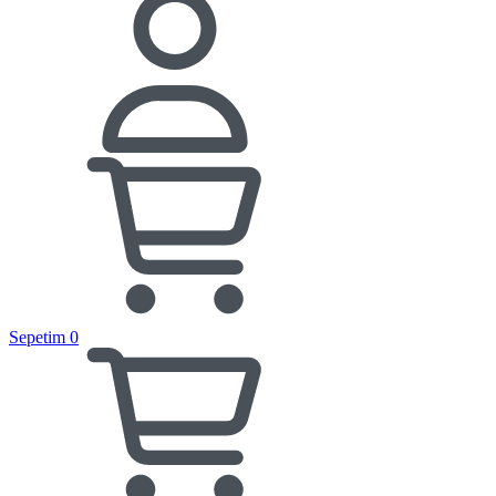
Sepetim
0