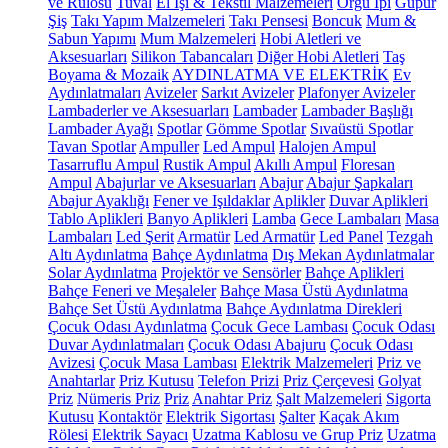
ve Rulosu
Tuval
El İşi & Tekstil Malzemeleri
Örgü İpi
Güpür
Şiş
Takı Yapım Malzemeleri
Takı Pensesi
Boncuk
Mum &
Sabun Yapımı
Mum Malzemeleri
Hobi Aletleri ve
Aksesuarları
Silikon Tabancaları
Diğer Hobi Aletleri
Taş
Boyama & Mozaik
AYDINLATMA VE ELEKTRİK
Ev
Aydınlatmaları
Avizeler
Sarkıt Avizeler
Plafonyer Avizeler
Lambaderler ve Aksesuarları
Lambader
Lambader Başlığı
Lambader Ayağı
Spotlar
Gömme Spotlar
Sıvaüstü Spotlar
Tavan Spotlar
Ampuller
Led Ampul
Halojen Ampul
Tasarruflu Ampul
Rustik Ampul
Akıllı Ampul
Floresan
Ampul
Abajurlar ve Aksesuarları
Abajur
Abajur Şapkaları
Abajur Ayaklığı
Fener ve Işıldaklar
Aplikler
Duvar Aplikleri
Tablo Aplikleri
Banyo Aplikleri
Lamba
Gece Lambaları
Masa
Lambaları
Led Şerit
Armatür
Led Armatür
Led Panel
Tezgah
Altı Aydınlatma
Bahçe Aydınlatma
Dış Mekan Aydınlatmalar
Solar Aydınlatma
Projektör ve Sensörler
Bahçe Aplikleri
Bahçe Feneri ve Meşaleler
Bahçe Masa Üstü Aydınlatma
Bahçe Set Üstü Aydınlatma
Bahçe Aydınlatma Direkleri
Çocuk Odası Aydınlatma
Çocuk Gece Lambası
Çocuk Odası
Duvar Aydınlatmaları
Çocuk Odası Abajuru
Çocuk Odası
Avizesi
Çocuk Masa Lambası
Elektrik Malzemeleri
Priz ve
Anahtarlar
Priz Kutusu
Telefon Prizi
Priz Çerçevesi
Golyat
Priz
Nümeris Priz
Priz
Anahtar Priz
Şalt Malzemeleri
Sigorta
Kutusu
Kontaktör
Elektrik Sigortası
Şalter
Kaçak Akım
Rölesi
Elektrik Sayacı
Uzatma Kablosu ve Grup Priz
Uzatma