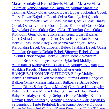
Masası Sandalyesi
Konsol
Servis Masaları
Masa ve Masa
Takımları
Yemek Masası ve Takımları
Mutfak Masası ve
Takımları
Çocuk Odası
Çocuk Odası Duvar Stickerları
Çocuk
Odası Duvar Kağıtları
Çocuk Odası Sandalyeleri
Çocuk
Odası Gardıropları
Çocuk Odası Masası
Çocuk Odası Bazası
Çocuk Odası Takımları
Çocuk Odası Komodini
Çocuk Odası
Karyolaları
Genç Odası
Genç Odası Takımları
Genç Odası
Komodini
Genç Odası Şifonyerleri
Genç Odası Bazaları
Genç Odası Gardıropları
Genç Odası Karyolaları
Ranza
Bebek Odası
Bebek Beşikleri
Mama Sandalyesi
Bebek
Karyolaları
Bebek Gardıropları
Bebek Yatakları
Bebek Odası
Takımları
Oyuncak Dolabı
Bebek Şifonyer
Bebek Odası
Tekstili
Bebek Yorganı
Bebek Çarşafı
Bebek Nevresim
Takımı
Bebek Battaniyesi
Bebek Uyku Seti
Mobilya
Aksesuarları
Mobilya Yedek Parçaları
Mobilya Kulpları
Raf
Ayakları
Keçeler
Masa Ayağı
Mobilya Ayağı
BAHÇE,BALKON VE OUTDOOR
Bahçe Mobilyaları
Bahçe Takımları
Balkon ve Bahçe Oturma Grubu
Bahçe ve
Balkon Yemek Masası Takımları
Balkon ve Bahçe Köşe
Takımı
Bistro Setleri
Bahçe Minderi
Çardak ve Kameriyeler
Bahçe ve Balkon Masası
Bahçe Şemsiyesi
Bahçe Bankı
Bahçe Sandalyeleri
Bahçe Sehpası
Bahçe Mobilya Kılıfları
Hamak
Bahçe Salıncağı
Şezlong
Bahçe Koltukları
Ahşap Ev
ve Bungalov
Tente
Prefabrik Evler
Kamp Spor ve Outdoor
Kamp Malzemeleri
Çadırlar
Kamp Sandalyesi
Uyku Tulumu