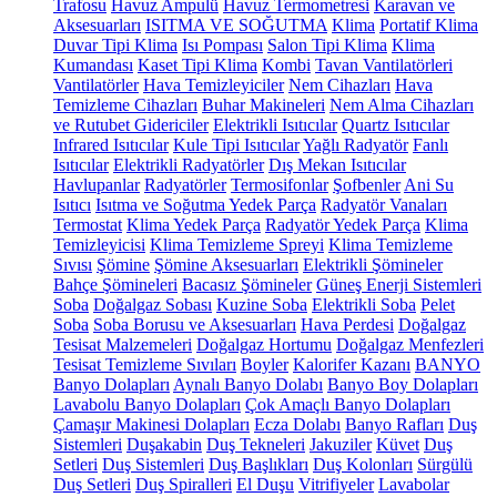
Trafosu
Havuz Ampulü
Havuz Termometresi
Karavan ve
Aksesuarları
ISITMA VE SOĞUTMA
Klima
Portatif Klima
Duvar Tipi Klima
Isı Pompası
Salon Tipi Klima
Klima
Kumandası
Kaset Tipi Klima
Kombi
Tavan Vantilatörleri
Vantilatörler
Hava Temizleyiciler
Nem Cihazları
Hava
Temizleme Cihazları
Buhar Makineleri
Nem Alma Cihazları
ve Rutubet Gidericiler
Elektrikli Isıtıcılar
Quartz Isıtıcılar
Infrared Isıtıcılar
Kule Tipi Isıtıcılar
Yağlı Radyatör
Fanlı
Isıtıcılar
Elektrikli Radyatörler
Dış Mekan Isıtıcılar
Havlupanlar
Radyatörler
Termosifonlar
Şofbenler
Ani Su
Isıtıcı
Isıtma ve Soğutma Yedek Parça
Radyatör Vanaları
Termostat
Klima Yedek Parça
Radyatör Yedek Parça
Klima
Temizleyicisi
Klima Temizleme Spreyi
Klima Temizleme
Sıvısı
Şömine
Şömine Aksesuarları
Elektrikli Şömineler
Bahçe Şömineleri
Bacasız Şömineler
Güneş Enerji Sistemleri
Soba
Doğalgaz Sobası
Kuzine Soba
Elektrikli Soba
Pelet
Soba
Soba Borusu ve Aksesuarları
Hava Perdesi
Doğalgaz
Tesisat Malzemeleri
Doğalgaz Hortumu
Doğalgaz Menfezleri
Tesisat Temizleme Sıvıları
Boyler
Kalorifer Kazanı
BANYO
Banyo Dolapları
Aynalı Banyo Dolabı
Banyo Boy Dolapları
Lavabolu Banyo Dolapları
Çok Amaçlı Banyo Dolapları
Çamaşır Makinesi Dolapları
Ecza Dolabı
Banyo Rafları
Duş
Sistemleri
Duşakabin
Duş Tekneleri
Jakuziler
Küvet
Duş
Setleri
Duş Sistemleri
Duş Başlıkları
Duş Kolonları
Sürgülü
Duş Setleri
Duş Spiralleri
El Duşu
Vitrifiyeler
Lavabolar