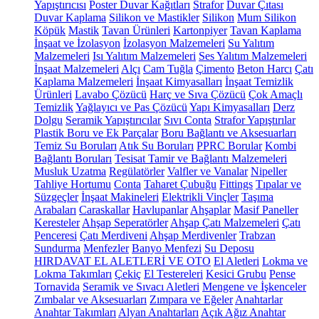
Yapıştırıcısı
Poster Duvar Kağıtları
Strafor
Duvar Çıtası
Duvar Kaplama
Silikon ve Mastikler
Silikon
Mum Silikon
Köpük
Mastik
Tavan Ürünleri
Kartonpiyer
Tavan Kaplama
İnşaat ve İzolasyon
İzolasyon Malzemeleri
Su Yalıtım
Malzemeleri
Isı Yalıtım Malzemeleri
Ses Yalıtım Malzemeleri
İnşaat Malzemeleri
Alçı
Cam Tuğla
Çimento
Beton Harcı
Çatı
Kaplama Malzemeleri
İnşaat Kimyasalları
İnşaat Temizlik
Ürünleri
Lavabo Çözücü
Harç ve Sıva Çözücü
Çok Amaçlı
Temizlik
Yağlayıcı ve Pas Çözücü
Yapı Kimyasalları
Derz
Dolgu
Seramik Yapıştırıcılar
Sıvı Conta
Strafor Yapıştırılar
Plastik Boru ve Ek Parçalar
Boru Bağlantı ve Aksesuarları
Temiz Su Boruları
Atık Su Boruları
PPRC Borular
Kombi
Bağlantı Boruları
Tesisat Tamir ve Bağlantı Malzemeleri
Musluk Uzatma
Regülatörler
Valfler ve Vanalar
Nipeller
Tahliye Hortumu
Conta
Taharet Çubuğu
Fittings
Tıpalar ve
Süzgeçler
İnşaat Makineleri
Elektrikli Vinçler
Taşıma
Arabaları
Caraskallar
Havlupanlar
Ahşaplar
Masif Paneller
Keresteler
Ahşap Seperatörler
Ahşap Çatı Malzemeleri
Çatı
Penceresi
Çatı Merdiveni
Ahşap Merdivenler
Trabzan
Sundurma
Menfezler
Banyo Menfezi
Su Deposu
HIRDAVAT EL ALETLERİ VE OTO
El Aletleri
Lokma ve
Lokma Takımları
Çekiç
El Testereleri
Kesici Grubu
Pense
Tornavida
Seramik ve Sıvacı Aletleri
Mengene ve İşkenceler
Zımbalar ve Aksesuarları
Zımpara ve Eğeler
Anahtarlar
Anahtar Takımları
Alyan Anahtarları
Açık Ağız Anahtar