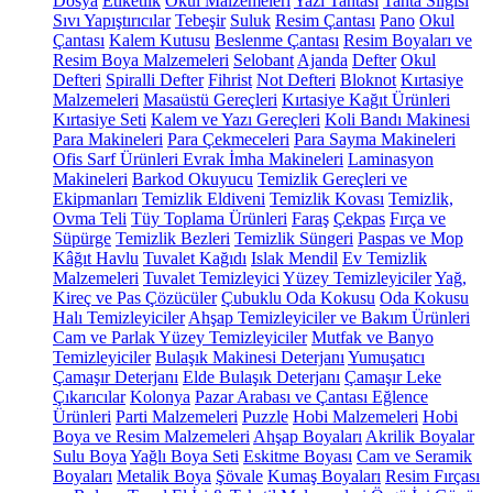
Dosya
Etiketlik
Okul Malzemeleri
Yazı Tahtası
Tahta Silgisi
Sıvı Yapıştırıcılar
Tebeşir
Suluk
Resim Çantası
Pano
Okul
Çantası
Kalem Kutusu
Beslenme Çantası
Resim Boyaları ve
Resim Boya Malzemeleri
Selobant
Ajanda
Defter
Okul
Defteri
Spiralli Defter
Fihrist
Not Defteri
Bloknot
Kırtasiye
Malzemeleri
Masaüstü Gereçleri
Kırtasiye Kağıt Ürünleri
Kırtasiye Seti
Kalem ve Yazı Gereçleri
Koli Bandı Makinesi
Para Makineleri
Para Çekmeceleri
Para Sayma Makineleri
Ofis Sarf Ürünleri
Evrak İmha Makineleri
Laminasyon
Makineleri
Barkod Okuyucu
Temizlik Gereçleri ve
Ekipmanları
Temizlik Eldiveni
Temizlik Kovası
Temizlik,
Ovma Teli
Tüy Toplama Ürünleri
Faraş
Çekpas
Fırça ve
Süpürge
Temizlik Bezleri
Temizlik Süngeri
Paspas ve Mop
Kâğıt Havlu
Tuvalet Kağıdı
Islak Mendil
Ev Temizlik
Malzemeleri
Tuvalet Temizleyici
Yüzey Temizleyiciler
Yağ,
Kireç ve Pas Çözücüler
Çubuklu Oda Kokusu
Oda Kokusu
Halı Temizleyiciler
Ahşap Temizleyiciler ve Bakım Ürünleri
Cam ve Parlak Yüzey Temizleyiciler
Mutfak ve Banyo
Temizleyiciler
Bulaşık Makinesi Deterjanı
Yumuşatıcı
Çamaşır Deterjanı
Elde Bulaşık Deterjanı
Çamaşır Leke
Çıkarıcılar
Kolonya
Pazar Arabası ve Çantası
Eğlence
Ürünleri
Parti Malzemeleri
Puzzle
Hobi Malzemeleri
Hobi
Boya ve Resim Malzemeleri
Ahşap Boyaları
Akrilik Boyalar
Sulu Boya
Yağlı Boya Seti
Eskitme Boyası
Cam ve Seramik
Boyaları
Metalik Boya
Şövale
Kumaş Boyaları
Resim Fırçası