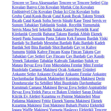
Tencere ve Tava Aksesuarları
Tencere ve Tencere Setleri
Çöp
Kovaları
Banyo Çöp Kovaları
Mutfak Çöp Kovaları
Endüstriyel Çöp Kovaları
Dolap İçi Çöp Kovaları
Sofra
Grubu
Çatal,Kaşık,Bıçak
Çatal Kaşık Bıçak Takımı
Yemek
Bıçağı
Çatal
Kaşık
Sofra Servis
Sürahi
Kase
Tepsi
Servis ve
Sunum Tabakları
Yağdanlık
Sosluk, Reçellik
Yumurtalık
Servis Maşa Seti
Şekerlik
Salata Kasesi
Peçetelik
Karaf
Kürdanlık
Çerezlik
Baharat Takımı
Bardak Altlığı
Ekmek
Sepeti
Pasta Sunumu
Pasta Takımı
Kek Fanusu
Bardak
Viski
Bardağı
Su Bardağı
Meşrubat Bardağı
Rakı Bardağı
Kadeh
Bardak Seti
Bira Bardağı
Shot Bardağı
Çay ve Kahve
Sunumu
Sütlük
Kahve Fincanı
Kupa
Fincan Takımı
Çay
Tabakları
Çay Setleri
Çay Fincanı
Çay Bardağı
Çay Kaşığı
Yemek Takımları
Tabaklar
Kahvaltı Takımları
Suluk ve
Matara
Beyaz Eşya
Fırın
Mikrodalga Fırınlar
Mini Fırınlar
Buzdolabı
Çamaşır Makinesi
Ocak
Ankastre Ürünleri
Ankastre Setler
Ankastre Ocaklar
Ankastre Fırınlar
Ankastre
Davlumbazlar
Bulaşık Makineleri
Kurutma Makinesi
Derin
Dondurucular
Su Sebilleri
Mini Buzdolabı
Davlumbazlar
Kurutmalı Çamaşır Makinesi
Beyaz Eşya Setleri
Aspiratörler
Beyaz Eşya Yedek Parça ve Bakım Ürünleri
Şarap Dolabı
Küçük Ev Aletleri
Kızartma ve Pişirme Makineleri
Mısır
Patlatma Makinesi
Fritöz
Ekmek Yapma Makinesi
Ekmek
Kızartma Makinesi
Tost Makinesi
Buharlı Pişirici
Elektrikli
Izgara
Waffle Makinesi
Yumurta Haşlayıcı
Elektrikli Tencere