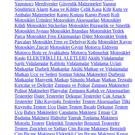
Yapıştırıcı
Merdivenler
Güvenlik Malzemeleri
Yangın
Söndürücü
Alarm
Kasa ve Kilitler
Çelik Kasa
Kilit
Kutu ve
Ambalaj Malzemeleri
Kargo Kutusu
Kargo Poşeti
Koli
Motosiklet Ürünleri
Motorsiklet Aksesuarları
Motosiklet
Kilidi
Motosiklet Stickerları
Motosiklet Rüzgarlık ve Siperlik
Motosiklet Aynası
Motosiklet Brandası
Motorsiklet Yedek
Parça
Motosiklet Fren Ekipmanları
Diğer Motosiklet Yedek
Parçaları
Motosiklet Fren ve Debriyaj Kolu
Motosiklet Kayışı
Motosiklet Zinciri
Motosiklet Giyim
Motorcu Eldiveni
Motorcu Botu ve Ayakkabısı
Motorcu Yağmurluk
Motosiklet
Kaskı
ELEKTRİKLİ EL ALETLERİ
Akülü Vidalamalar
Şarjlı Vidalamalar
Kablolu Vidalamalar
Vidalama Uçları
Matkaplar
Darbeli Matkaplar
Akülü Matkap ve Vidalamalar
Matkap Ucu ve Setleri
Somun Sıkma Makineleri
Darbesiz
Matkaplar
Manyetik Matkap
Sütunlu Matkap
Matkap Tezgahı
Kırıcılar ve Deliciler
Zımpara ve Polisaj
Zımpara Makineleri
Polisaj Makineleri
Planyalar
Zımpara Kağıdı ve Aksesuarları
Testereler
Daire Testereler
Dekupaj Testereler
Çok Amaçlı
Testereler
Tilki Kuyruğu Testereler
Testere Aksesuarları
Tilki
Kuyruğu Testere Ucu
Daire Testere Bıçağı
Dekupaj Testere
Ucu
Bahçe Makineleri
Çapalama Makinesi
Tırpan
Çit
Budama Makinesi
Hidrofor
Yaprak Toplama Makinesi
Motorlu Testere
Elektrikli Testereler
Benzinli Testereler
Testere Zincirleri ve Yağları
Çim Biçme Makinesi
Benzinli
Çim Biçme Makinesi
Elektrikli Çim Biçme Makinesi
Kenar